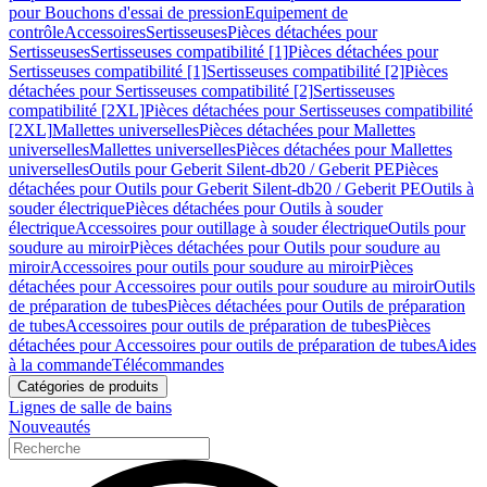
pour Bouchons d'essai de pression
Equipement de
contrôle
Accessoires
Sertisseuses
Pièces détachées pour
Sertisseuses
Sertisseuses compatibilité [1]
Pièces détachées pour
Sertisseuses compatibilité [1]
Sertisseuses compatibilité [2]
Pièces
détachées pour Sertisseuses compatibilité [2]
Sertisseuses
compatibilité [2XL]
Pièces détachées pour Sertisseuses compatibilité
[2XL]
Mallettes universelles
Pièces détachées pour Mallettes
universelles
Mallettes universelles
Pièces détachées pour Mallettes
universelles
Outils pour Geberit Silent-db20 / Geberit PE
Pièces
détachées pour Outils pour Geberit Silent-db20 / Geberit PE
Outils à
souder électrique
Pièces détachées pour Outils à souder
électrique
Accessoires pour outillage à souder électrique
Outils pour
soudure au miroir
Pièces détachées pour Outils pour soudure au
miroir
Accessoires pour outils pour soudure au miroir
Pièces
détachées pour Accessoires pour outils pour soudure au miroir
Outils
de préparation de tubes
Pièces détachées pour Outils de préparation
de tubes
Accessoires pour outils de préparation de tubes
Pièces
détachées pour Accessoires pour outils de préparation de tubes
Aides
à la commande
Télécommandes
Catégories de produits
Lignes de salle de bains
Nouveautés