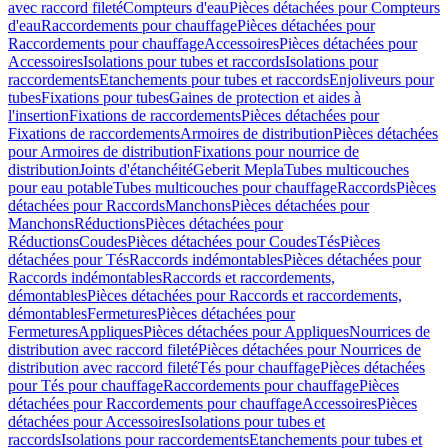
avec raccord fileté
Compteurs d'eau
Pièces détachées pour Compteurs
d'eau
Raccordements pour chauffage
Pièces détachées pour
Raccordements pour chauffage
Accessoires
Pièces détachées pour
Accessoires
Isolations pour tubes et raccords
Isolations pour
raccordements
Etanchements pour tubes et raccords
Enjoliveurs pour
tubes
Fixations pour tubes
Gaines de protection et aides à
l'insertion
Fixations de raccordements
Pièces détachées pour
Fixations de raccordements
Armoires de distribution
Pièces détachées
pour Armoires de distribution
Fixations pour nourrice de
distribution
Joints d'étanchéité
Geberit Mepla
Tubes multicouches
pour eau potable
Tubes multicouches pour chauffage
Raccords
Pièces
détachées pour Raccords
Manchons
Pièces détachées pour
Manchons
Réductions
Pièces détachées pour
Réductions
Coudes
Pièces détachées pour Coudes
Tés
Pièces
détachées pour Tés
Raccords indémontables
Pièces détachées pour
Raccords indémontables
Raccords et raccordements,
démontables
Pièces détachées pour Raccords et raccordements,
démontables
Fermetures
Pièces détachées pour
Fermetures
Appliques
Pièces détachées pour Appliques
Nourrices de
distribution avec raccord fileté
Pièces détachées pour Nourrices de
distribution avec raccord fileté
Tés pour chauffage
Pièces détachées
pour Tés pour chauffage
Raccordements pour chauffage
Pièces
détachées pour Raccordements pour chauffage
Accessoires
Pièces
détachées pour Accessoires
Isolations pour tubes et
raccords
Isolations pour raccordements
Etanchements pour tubes et