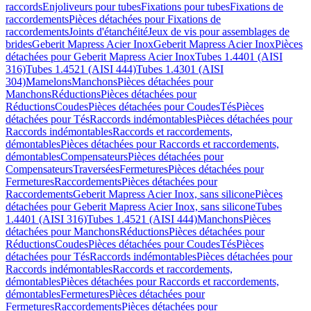
raccords
Enjoliveurs pour tubes
Fixations pour tubes
Fixations de
raccordements
Pièces détachées pour Fixations de
raccordements
Joints d'étanchéité
Jeux de vis pour assemblages de
brides
Geberit Mapress Acier Inox
Geberit Mapress Acier Inox
Pièces
détachées pour Geberit Mapress Acier Inox
Tubes 1.4401 (AISI
316)
Tubes 1.4521 (AISI 444)
Tubes 1.4301 (AISI
304)
Mamelons
Manchons
Pièces détachées pour
Manchons
Réductions
Pièces détachées pour
Réductions
Coudes
Pièces détachées pour Coudes
Tés
Pièces
détachées pour Tés
Raccords indémontables
Pièces détachées pour
Raccords indémontables
Raccords et raccordements,
démontables
Pièces détachées pour Raccords et raccordements,
démontables
Compensateurs
Pièces détachées pour
Compensateurs
Traversées
Fermetures
Pièces détachées pour
Fermetures
Raccordements
Pièces détachées pour
Raccordements
Geberit Mapress Acier Inox, sans silicone
Pièces
détachées pour Geberit Mapress Acier Inox, sans silicone
Tubes
1.4401 (AISI 316)
Tubes 1.4521 (AISI 444)
Manchons
Pièces
détachées pour Manchons
Réductions
Pièces détachées pour
Réductions
Coudes
Pièces détachées pour Coudes
Tés
Pièces
détachées pour Tés
Raccords indémontables
Pièces détachées pour
Raccords indémontables
Raccords et raccordements,
démontables
Pièces détachées pour Raccords et raccordements,
démontables
Fermetures
Pièces détachées pour
Fermetures
Raccordements
Pièces détachées pour