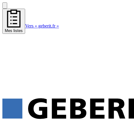
Vers « geberit.fr »
Mes listes