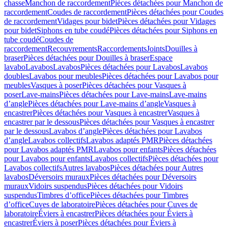
chasse
Manchon de raccordement
Pièces détachées pour Manchon de
raccordement
Coudes de raccordement
Pièces détachées pour Coudes
de raccordement
Vidages pour bidet
Pièces détachées pour Vidages
pour bidet
Siphons en tube coudé
Pièces détachées pour Siphons en
tube coudé
Coudes de
raccordement
Recouvrements
Raccordements
Joints
Douilles à
braser
Pièces détachées pour Douilles à braser
Espace
lavabo
Lavabos
Lavabos
Pièces détachées pour Lavabos
Lavabos
doubles
Lavabos pour meubles
Pièces détachées pour Lavabos pour
meubles
Vasques à poser
Pièces détachées pour Vasques à
poser
Lave-mains
Pièces détachées pour Lave-mains
Lave-mains
d’angle
Pièces détachées pour Lave-mains d’angle
Vasques à
encastrer
Pièces détachées pour Vasques à encastrer
Vasques à
encastrer par le dessous
Pièces détachées pour Vasques à encastrer
par le dessous
Lavabos d’angle
Pièces détachées pour Lavabos
d’angle
Lavabos collectifs
Lavabos adaptés PMR
Pièces détachées
pour Lavabos adaptés PMR
Lavabos pour enfants
Pièces détachées
pour Lavabos pour enfants
Lavabos collectifs
Pièces détachées pour
Lavabos collectifs
Autres lavabos
Pièces détachées pour Autres
lavabos
Déversoirs muraux
Pièces détachées pour Déversoirs
muraux
Vidoirs suspendus
Pièces détachées pour Vidoirs
suspendus
Timbres dʼoffice
Pièces détachées pour Timbres
dʼoffice
Cuves de laboratoire
Pièces détachées pour Cuves de
laboratoire
Éviers à encastrer
Pièces détachées pour Éviers à
encastrer
Éviers à poser
Pièces détachées pour Éviers à