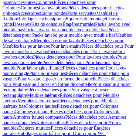
poser
Accessoires
Colonnes
Pièces détachées pour
Colonnes
Colonnes
Cache-siphons
Pièces détachées pour Cache-
siphons
Accessoires
Cache-bondes
Porte-serviettes
Matériel de
fixation
Habillages cache-siphons
Equerres de montage
Couvre-
joints
Dosserets
Kits de consoles
Étagères murales
Packs lavabo avec
meuble bas
Packs lavabo pour meuble avec meuble bas
Pièces
détachées pour Packs lavabo pour meuble avec meuble bas
Meubles
de salle de bains
Meubles bas pour lavabo
Pièces détachées pour
Meubles bas pour lavabo
Pour lave-mains
Pièces détachées pour Pour
lave-mains
Pour lavabos
Pièces détachées pour Pour lavabos
Pour
lavabos doubles
Pièces détachées pour Pour lavabos doubles
Pour
lavabos pour meuble
Pièces détachées pour Pour lavabos pour
meuble
Pour lave-mains d’angle
Pièces détachées pour Pour lave-
mains d’angle
Plans pour vasques
Pièces détachées pour Plans pour
vasques
Pour vasque à poser en forme de coupelle
Pièces détachées
pour Pour vasque à poser en forme de coupelle
Pour vasque à poser
rectangulaire
Pièces détachées pour Pour vasque à poser
rectangulaire
Meubles latéraux
Pièces détachées pour Meubles
latéraux
Meubles latéraux bas
Pièces détachées pour Meubles
latéraux bas
Colonnes hautes
Pièces détachées pour Colonnes
hautes
Colonnes mi-haute
Pièces détachées pour Colonnes mi-
haute
Armoires hautes compactes
Pièces détachées pour Armoires
hautes compactes
Autres meubles
Pièces détachées pour Autres
meubles
Étagères murales
Pièces détachées pour Étagères
murales
Habillages pour bâti-support Duofix pour WC