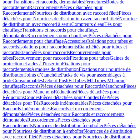
pour Transitions et raccords, démontables
Fermetures
Boîtes de
raccordement
Raccordements
Pièces détachées pour
Raccordements
Nourrices de distribution avec raccord fileté
Pièces
détachées pour Nourrices de distribution avec raccord fileté
Nourrice
de distribution avec raccord à sertir
Compteurs d'eau
Tés pour
chauffage
Transitions et raccords pour chauffage,
démontables
Raccordements pour chauffage
Pièces détachées pour
Raccordements pour chauffage
Accessoires
Isolations pour tubes et
raccords
Isolations pour raccordements
Étanchéités pour tubes et
raccords
Étanchéités pour raccords
Recouvrements pour
tubes
Recouvrement pour raccords
Fixations pour tubes
Gaines de
protection et aides à l'insertion
Fixations pour
raccordements
Armoires de distribution
Fixations pour nourrice de
distribution
Joints d’étanchéité
Packs de vis pour assemblages à
bride
Consommables
Geberit PushFit
Tubes ML
Tubes ML pour
chauffage
Raccords
Pièces détachées pour Raccords
Manchons
Pièces
détachées pour Manchons
Réductions
Pièces détachées pour
Réductions
Coudes
Pièces détachées pour Coudes
Tés
Pièces
détachées pour Tés
Raccords indémontables
Pièces détachées pour
Raccords indémontables
Raccords et raccordements,
démontables
Pièces détachées pour Raccords et raccordements,
démontables
Raccordements
Pièces détachées pour
Raccordements
Nourrices de distribution à emboîter
Pièces détachées
pour Nourrices de distribution à emboîter
Nourrices de distribution
avec raccord fileté
Pièces détachées pour Nourrices de distribution