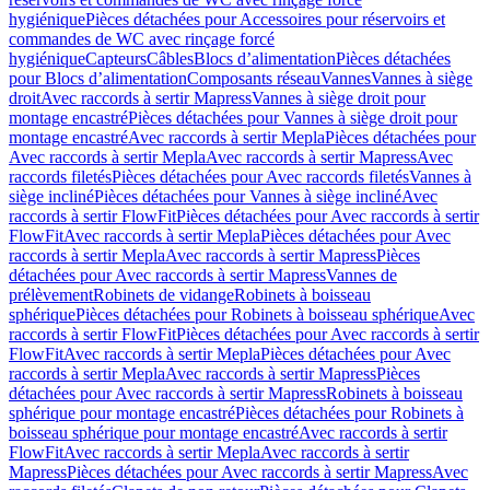
hygiénique
Pièces détachées pour Accessoires pour réservoirs et
commandes de WC avec rinçage forcé
hygiénique
Capteurs
Câbles
Blocs d’alimentation
Pièces détachées
pour Blocs d’alimentation
Composants réseau
Vannes
Vannes à siège
droit
Avec raccords à sertir Mapress
Vannes à siège droit pour
montage encastré
Pièces détachées pour Vannes à siège droit pour
montage encastré
Avec raccords à sertir Mepla
Pièces détachées pour
Avec raccords à sertir Mepla
Avec raccords à sertir Mapress
Avec
raccords filetés
Pièces détachées pour Avec raccords filetés
Vannes à
siège incliné
Pièces détachées pour Vannes à siège incliné
Avec
raccords à sertir FlowFit
Pièces détachées pour Avec raccords à sertir
FlowFit
Avec raccords à sertir Mepla
Pièces détachées pour Avec
raccords à sertir Mepla
Avec raccords à sertir Mapress
Pièces
détachées pour Avec raccords à sertir Mapress
Vannes de
prélèvement
Robinets de vidange
Robinets à boisseau
sphérique
Pièces détachées pour Robinets à boisseau sphérique
Avec
raccords à sertir FlowFit
Pièces détachées pour Avec raccords à sertir
FlowFit
Avec raccords à sertir Mepla
Pièces détachées pour Avec
raccords à sertir Mepla
Avec raccords à sertir Mapress
Pièces
détachées pour Avec raccords à sertir Mapress
Robinets à boisseau
sphérique pour montage encastré
Pièces détachées pour Robinets à
boisseau sphérique pour montage encastré
Avec raccords à sertir
FlowFit
Avec raccords à sertir Mepla
Avec raccords à sertir
Mapress
Pièces détachées pour Avec raccords à sertir Mapress
Avec