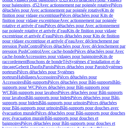
pour baignoires, d52
Avec actionnement par poignée rotative
Pièces
détachées pour Avec actionnement par poignée rotative
Kits de
finition pour vidage excentrique
Pièces détachées pour Kits de
finition pour vidage excentrique
Avec actionnement par poignée
rotative et arrivée d’eau
Pièces détachées pour Avec actionnement
par poignée rotative et arrivée d’eau
Kits de finition pour vidage
excentrique et arrivée d’eau
Pièces détachées pour Kits de finition
pour vidage excentrique et arrivée d’eau
Avec déclenchement par
pression PushControl
Pièces détachées pour Avec déclenchement par
pression PushControl
Avec cache-bonde
Pièces détachées pour Avec
cache-bonde
Accessoires pour vidages pour baignoires
Kits de
raccordement
Bouchons de bonde
Tés
Systèmes d’installation et de
rinçage
Geberit Duofix
Parois
Pièces détachées pour Parois
Systèmes
porteurs
Pièces détachées pour Systèmes
porteurs
Habillages
Accessoires
Pièces détachées pour
Accessoires
Bâti-supports
Pièces détachées pour Bâti-supports
Bâti-
supports pour WC
Pièces détachées pour Bâti-supports pour
WC
Bâti-supports pour lavabos
Pièces détachées pour Bâti-supports
pour lavabos
Bâti-supports pour bidets
Pièces détachées pour Bâti-
supports pour bidets
Bâti-supports pour urinoirs
Pièces détachées
pour Bâti-supports pour urinoirs
Bâti-supports pour douches avec
évacuation murale
Pièces détachées pour Bâti-supports pour douches
avec évacuation murale
Bâti-supports pour douches et
baignoires
Pièces détachées pour Bâti-supports pour douches et