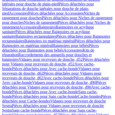
latérales pour douche de plain-pied
Pièces détachées pour
Séparations de douche latérales pour douche de plain-
pied
Accessoires
Pièces détachées pour Accessoires
Niches de
rangement pour douches
Pièces détachées pour Niches de rangement
pour douches
Niches de rangement
Pièces détachées pour Niches de
rangement
Accessoires
Baignoires
Baignoires en acrylique
sanitaire
Pièces détachées pour Baignoires en acrylique
sanitaire
Baignoires rectangulaires
Pièces détachées pour Baignoires
rectangulaires
Baignoires en matériau minéral
Pièces détachées pour
Baignoires en matériau minéral
Baignoires pour bébés
Pièces
détachées pour Baignoires pour bébés
Accessoires
Kits de
réparation
Raccordements des appareils pour douches et
baignoires
Vidages pour receveurs de douche, d52
Pièces détachées
pour Vidages pour receveurs de douche, d52
Avec cache-
bonde
Pièces détachées pour Avec cache-bonde
Vidages pour
receveurs de douche, d62
Pièces détachées pour Vidages pour
receveurs de douche, d62
Avec cache-bonde
Pièces détachées pour
Avec cache-bonde
Vidages pour receveurs de douche, d90
Pièces
détachées pour Vidages pour receveurs de douche, d90
Avec cache-
bonde
Pièces détachées pour Avec cache-bonde
Sans cache-
bonde
Pièces détachées pour Sans cache-bonde
Cache-bondes
Pièces
détachées pour Cache-bondes
Vidages pour receveurs de douche
Sestra
Pièces détachées pour Vidages pour receveurs de douche
Sestra
Sans cache-bonde
Pièces détachées pour Sans cache-
bonde
Vidages pour baignoires, d52
Pièces détachées pour Vidages