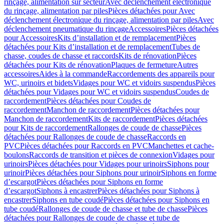
rinçage, alimentation sur secteur
Avec déclenchement électronique
du rinçage, alimentation par piles
Pièces détachées pour Avec
déclenchement électronique du rinçage, alimentation par piles
Avec
déclenchement pneumatique du rinçage
Accessoires
Pièces détachées
pour Accessoires
Kits d’installation et de remplacement
Pièces
détachées pour Kits d’installation et de remplacement
Tubes de
chasse, coudes de chasse et raccords
Kits de rénovation
Pièces
détachées pour Kits de rénovation
Plaques de fermeture
Autres
accessoires
Aides à la commande
Raccordements des appareils pour
WC, urinoirs et bidets
Vidages pour WC et vidoirs suspendus
Pièces
détachées pour Vidages pour WC et vidoirs suspendus
Coudes de
raccordement
Pièces détachées pour Coudes de
raccordement
Manchon de raccordement
Pièces détachées pour
Manchon de raccordement
Kits de raccordement
Pièces détachées
pour Kits de raccordement
Rallonges de coude de chasse
Pièces
détachées pour Rallonges de coude de chasse
Raccords en
PVC
Pièces détachées pour Raccords en PVC
Manchettes et cache-
boulons
Raccords de transition et pièces de connexion
Vidages pour
urinoirs
Pièces détachées pour Vidages pour urinoirs
Siphons pour
urinoir
Pièces détachées pour Siphons pour urinoir
Siphons en forme
d’escargot
Pièces détachées pour Siphons en forme
d’escargot
Siphons à encastrer
Pièces détachées pour Siphons à
encastrer
Siphons en tube coudé
Pièces détachées pour Siphons en
tube coudé
Rallonges de coude de chasse et tube de chasse
Pièces
détachées pour Rallonges de coude de chasse et tube de