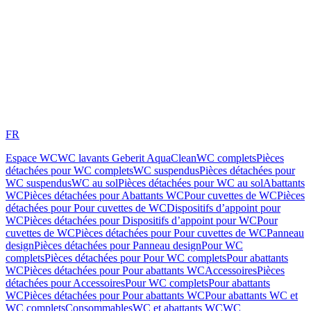
FR
Espace WC
WC lavants Geberit AquaClean
WC complets
Pièces
détachées pour WC complets
WC suspendus
Pièces détachées pour
WC suspendus
WC au sol
Pièces détachées pour WC au sol
Abattants
WC
Pièces détachées pour Abattants WC
Pour cuvettes de WC
Pièces
détachées pour Pour cuvettes de WC
Dispositifs d’appoint pour
WC
Pièces détachées pour Dispositifs d’appoint pour WC
Pour
cuvettes de WC
Pièces détachées pour Pour cuvettes de WC
Panneau
design
Pièces détachées pour Panneau design
Pour WC
complets
Pièces détachées pour Pour WC complets
Pour abattants
WC
Pièces détachées pour Pour abattants WC
Accessoires
Pièces
détachées pour Accessoires
Pour WC complets
Pour abattants
WC
Pièces détachées pour Pour abattants WC
Pour abattants WC et
WC complets
Consommables
WC et abattants WC
WC