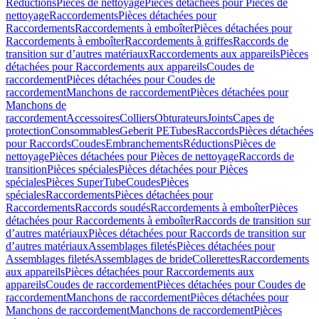
Réductions
Pièces de nettoyage
Pièces détachées pour Pièces de
nettoyage
Raccordements
Pièces détachées pour
Raccordements
Raccordements à emboîter
Pièces détachées pour
Raccordements à emboîter
Raccordements à griffes
Raccords de
transition sur d’autres matériaux
Raccordements aux appareils
Pièces
détachées pour Raccordements aux appareils
Coudes de
raccordement
Pièces détachées pour Coudes de
raccordement
Manchons de raccordement
Pièces détachées pour
Manchons de
raccordement
Accessoires
Colliers
Obturateurs
Joints
Capes de
protection
Consommables
Geberit PE
Tubes
Raccords
Pièces détachées
pour Raccords
Coudes
Embranchements
Réductions
Pièces de
nettoyage
Pièces détachées pour Pièces de nettoyage
Raccords de
transition
Pièces spéciales
Pièces détachées pour Pièces
spéciales
Pièces SuperTube
Coudes
Pièces
spéciales
Raccordements
Pièces détachées pour
Raccordements
Raccords soudés
Raccordements à emboîter
Pièces
détachées pour Raccordements à emboîter
Raccords de transition sur
d’autres matériaux
Pièces détachées pour Raccords de transition sur
d’autres matériaux
Assemblages filetés
Pièces détachées pour
Assemblages filetés
Assemblages de bride
Collerettes
Raccordements
aux appareils
Pièces détachées pour Raccordements aux
appareils
Coudes de raccordement
Pièces détachées pour Coudes de
raccordement
Manchons de raccordement
Pièces détachées pour
Manchons de raccordement
Manchons de raccordement
Pièces