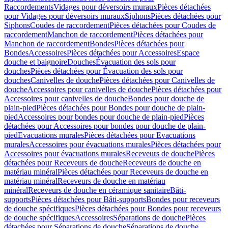
Raccordements
Vidages pour déversoirs muraux
Pièces détachées
pour Vidages pour déversoirs muraux
Siphons
Pièces détachées pour
Siphons
Coudes de raccordement
Pièces détachées pour Coudes de
raccordement
Manchon de raccordement
Pièces détachées pour
Manchon de raccordement
Bondes
Pièces détachées pour
Bondes
Accessoires
Pièces détachées pour Accessoires
Espace
douche et baignoire
Douches
Évacuation des sols pour
douches
Pièces détachées pour Évacuation des sols pour
douches
Canivelles de douche
Pièces détachées pour Canivelles de
douche
Accessoires pour canivelles de douche
Pièces détachées pour
Accessoires pour canivelles de douche
Bondes pour douche de
plain-pied
Pièces détachées pour Bondes pour douche de plain-
pied
Accessoires pour bondes pour douche de plain-pied
Pièces
détachées pour Accessoires pour bondes pour douche de plain-
pied
Evacuations murales
Pièces détachées pour Evacuations
murales
Accessoires pour évacuations murales
Pièces détachées pour
Accessoires pour évacuations murales
Receveurs de douche
Pièces
détachées pour Receveurs de douche
Receveurs de douche en
matériau minéral
Pièces détachées pour Receveurs de douche en
matériau minéral
Receveurs de douche en matériau
minéral
Receveurs de douche en céramique sanitaire
Bâti-
supports
Pièces détachées pour Bâti-supports
Bondes pour receveurs
de douche spécifiques
Pièces détachées pour Bondes pour receveurs
de douche spécifiques
Accessoires
Séparations de douche
Pièces
détachées pour Séparations de douche
Séparations de douche