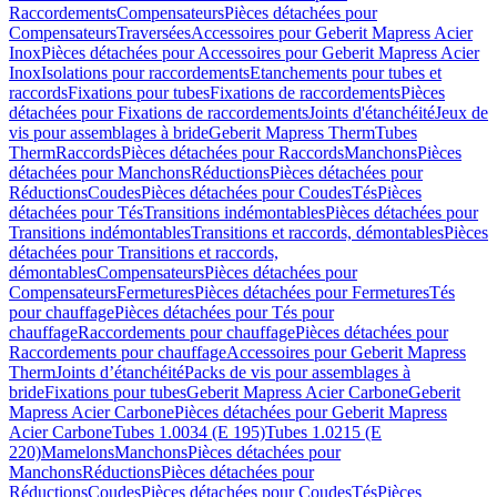
Raccordements
Compensateurs
Pièces détachées pour
Compensateurs
Traversées
Accessoires pour Geberit Mapress Acier
Inox
Pièces détachées pour Accessoires pour Geberit Mapress Acier
Inox
Isolations pour raccordements
Etanchements pour tubes et
raccords
Fixations pour tubes
Fixations de raccordements
Pièces
détachées pour Fixations de raccordements
Joints d'étanchéité
Jeux de
vis pour assemblages à bride
Geberit Mapress Therm
Tubes
Therm
Raccords
Pièces détachées pour Raccords
Manchons
Pièces
détachées pour Manchons
Réductions
Pièces détachées pour
Réductions
Coudes
Pièces détachées pour Coudes
Tés
Pièces
détachées pour Tés
Transitions indémontables
Pièces détachées pour
Transitions indémontables
Transitions et raccords, démontables
Pièces
détachées pour Transitions et raccords,
démontables
Compensateurs
Pièces détachées pour
Compensateurs
Fermetures
Pièces détachées pour Fermetures
Tés
pour chauffage
Pièces détachées pour Tés pour
chauffage
Raccordements pour chauffage
Pièces détachées pour
Raccordements pour chauffage
Accessoires pour Geberit Mapress
Therm
Joints d’étanchéité
Packs de vis pour assemblages à
bride
Fixations pour tubes
Geberit Mapress Acier Carbone
Geberit
Mapress Acier Carbone
Pièces détachées pour Geberit Mapress
Acier Carbone
Tubes 1.0034 (E 195)
Tubes 1.0215 (E
220)
Mamelons
Manchons
Pièces détachées pour
Manchons
Réductions
Pièces détachées pour
Réductions
Coudes
Pièces détachées pour Coudes
Tés
Pièces