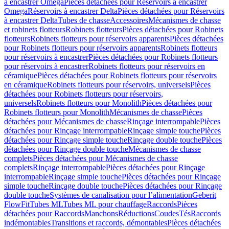
à encastrer Omega
Pièces détachées pour Réservoirs à encastrer
Omega
Réservoirs à encastrer Delta
Pièces détachées pour Réservoirs
à encastrer Delta
Tubes de chasse
Accessoires
Mécanismes de chasse
et robinets flotteurs
Robinets flotteurs
Pièces détachées pour Robinets
flotteurs
Robinets flotteurs pour réservoirs apparents
Pièces détachées
pour Robinets flotteurs pour réservoirs apparents
Robinets flotteurs
pour réservoirs à encastrer
Pièces détachées pour Robinets flotteurs
pour réservoirs à encastrer
Robinets flotteurs pour réservoirs en
céramique
Pièces détachées pour Robinets flotteurs pour réservoirs
en céramique
Robinets flotteurs pour réservoirs, universels
Pièces
détachées pour Robinets flotteurs pour réservoirs,
universels
Robinets flotteurs pour Monolith
Pièces détachées pour
Robinets flotteurs pour Monolith
Mécanismes de chasse
Pièces
détachées pour Mécanismes de chasse
Rinçage interrompable
Pièces
détachées pour Rinçage interrompable
Rinçage simple touche
Pièces
détachées pour Rinçage simple touche
Rinçage double touche
Pièces
détachées pour Rinçage double touche
Mécanismes de chasse
complets
Pièces détachées pour Mécanismes de chasse
complets
Rinçage interrompable
Pièces détachées pour Rinçage
interrompable
Rinçage simple touche
Pièces détachées pour Rinçage
simple touche
Rinçage double touche
Pièces détachées pour Rinçage
double touche
Systèmes de canalisation pour l’alimentation
Geberit
FlowFit
Tubes ML
Tubes ML pour chauffage
Raccords
Pièces
détachées pour Raccords
Manchons
Réductions
Coudes
Tés
Raccords
indémontables
Transitions et raccords, démontables
Pièces détachées