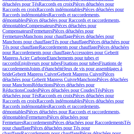
détachées pour Tés
Raccords en croix
Pièces détachées pour
Raccords en croix
Raccords indémontables
Pièces détachées pour
Raccords indémontables
Raccords et raccordements,
démontables
Pièces détachées pour Raccords et raccordements,
démontables
Compensateurs
Pièces détachées pour
Compensateurs
Fermetures
Pièces détachées pour
Fermetures
Manchons pour chauffage
Pièces détachées pour
Manchons pour chauffage
Tés pour chauffage
Pièces détachées pour
Tés pour chauffage
Raccordements pour chauffage
Pièces détachées
pour Raccordements pour chauffage
Accessoires pour Geberit
Mapress Acier Carbone
Etanchements pour tubes et
raccords
Enjoliveurs pour tubes
Fixations pour tubes
Fixations de
raccordements
Joints d'étanchéité
Jeux de vis pour assemblages à
bride
Geberit Mapress Cuivre
Geberit Mapress Cuivre
Pièces
détachées pour Geberit Mapress Cuivre
Manchons
Pièces détachées
pour Manchons
Réductions
Pièces détachées pour
Réductions
Coudes
Pièces détachées pour Coudes
Tés
Pièces
détachées pour Tés
Raccords en croix
Pièces détachées pour
Raccords en croix
Raccords indémontables
Pièces détachées pour
Raccords indémontables
Raccords et raccordements,
démontables
Pièces détachées pour Raccords et raccordements,
démontables
Fermetures
Pièces détachées pour
Fermetures
Raccordements
Pièces détachées pour Raccordements
Tés
pour chauffage
Pièces détachées pour Tés pour
chauffage
Raccordements pour chauffage
Pièces détachées pour