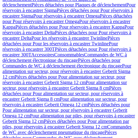
déclenchement
Pièces détachées pour Plaques de déclenchement
Pour
réservoirs à encastrer Sigma
Pièces détachées pour Pour réservoirs à
encastrer Sigma
Pour réservoirs à encastrer Omega
Pièces détachées
pour Pour réservoirs à encastrer Omega
Pour réservoirs à encastrer
Kappa
Pièces détachées pour Pour réservoirs à encastrer Kappa
Pour
réservoirs à encastrer Delta
Pièces détachées pour Pour réservoirs à
encastrer Delta
Pour les réservoirs à encastrer Twinline
Pièces
détachées pour Pour les réservoirs à encastrer Twinline
Pour
réservoirs à encastrer 300T
Pièces détachées pour Pour réservoirs à
encastrer 300T
Accessoires
Consommables
Commandes de WC à
déclenchement électronique du rinçage
Pièces détachées pour
Commandes de WC à déclenchement électronique du rinçage
Pour
alimentation sur secteur, pour réservoirs à encastrer Geberit Sigma
12 cm
Pièces détachées pour Pour alimentation sur secteur, pour
réservoirs à encastrer Geberit Sigma 12 cm
Pour alimentation sur
secteur, pour réservoirs à encastrer Geberit Sigma 8 cm
Pièces
détachées pour Pour alimentation sur secteur, pour réservoirs à
encastrer Geberit Sigma 8 cm
Pour alimentation sur secteur, pour
réservoirs à encastrer Geberit Omega 12 cm
Pièces détachées pour
Pour alimentation sur secteur, pour réservoirs à encastrer Geberit
Omega 12 cm
Pour alimentation par piles, pour réservoirs à encastrer
Geberit Sigma 12 cm
Pièces détachées pour Pour alimentation par
piles, pour réservoirs à encastrer Geberit Sigma 12 cm
Commandes
de WC avec déclenchement pneumatique du rinçage
Pièces
détachées pour Commandes de WC avec déclenchement