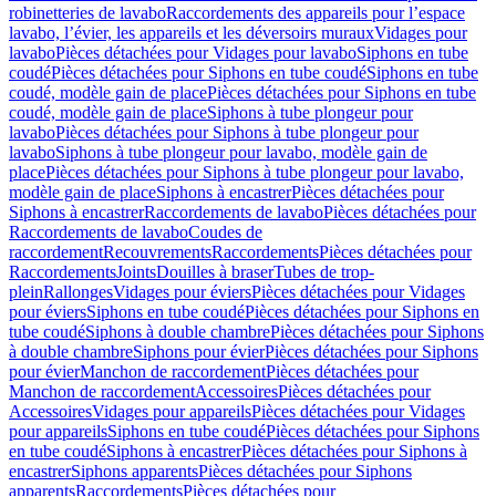
robinetteries de lavabo
Raccordements des appareils pour l’espace
lavabo, l’évier, les appareils et les déversoirs muraux
Vidages pour
lavabo
Pièces détachées pour Vidages pour lavabo
Siphons en tube
coudé
Pièces détachées pour Siphons en tube coudé
Siphons en tube
coudé, modèle gain de place
Pièces détachées pour Siphons en tube
coudé, modèle gain de place
Siphons à tube plongeur pour
lavabo
Pièces détachées pour Siphons à tube plongeur pour
lavabo
Siphons à tube plongeur pour lavabo, modèle gain de
place
Pièces détachées pour Siphons à tube plongeur pour lavabo,
modèle gain de place
Siphons à encastrer
Pièces détachées pour
Siphons à encastrer
Raccordements de lavabo
Pièces détachées pour
Raccordements de lavabo
Coudes de
raccordement
Recouvrements
Raccordements
Pièces détachées pour
Raccordements
Joints
Douilles à braser
Tubes de trop-
plein
Rallonges
Vidages pour éviers
Pièces détachées pour Vidages
pour éviers
Siphons en tube coudé
Pièces détachées pour Siphons en
tube coudé
Siphons à double chambre
Pièces détachées pour Siphons
à double chambre
Siphons pour évier
Pièces détachées pour Siphons
pour évier
Manchon de raccordement
Pièces détachées pour
Manchon de raccordement
Accessoires
Pièces détachées pour
Accessoires
Vidages pour appareils
Pièces détachées pour Vidages
pour appareils
Siphons en tube coudé
Pièces détachées pour Siphons
en tube coudé
Siphons à encastrer
Pièces détachées pour Siphons à
encastrer
Siphons apparents
Pièces détachées pour Siphons
apparents
Raccordements
Pièces détachées pour