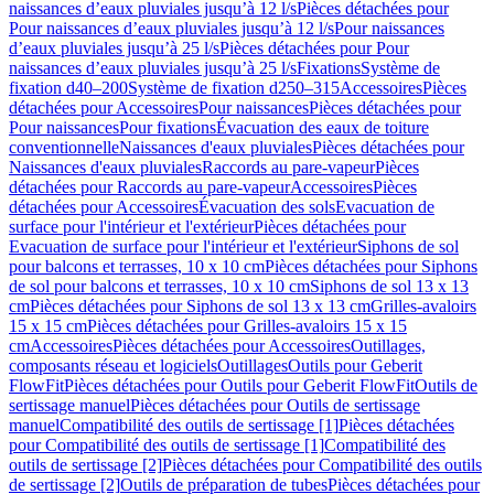
naissances d’eaux pluviales jusqu’à 12 l/s
Pièces détachées pour
Pour naissances d’eaux pluviales jusqu’à 12 l/s
Pour naissances
d’eaux pluviales jusqu’à 25 l/s
Pièces détachées pour Pour
naissances d’eaux pluviales jusqu’à 25 l/s
Fixations
Système de
fixation d40–200
Système de fixation d250–315
Accessoires
Pièces
détachées pour Accessoires
Pour naissances
Pièces détachées pour
Pour naissances
Pour fixations
Évacuation des eaux de toiture
conventionnelle
Naissances d'eaux pluviales
Pièces détachées pour
Naissances d'eaux pluviales
Raccords au pare-vapeur
Pièces
détachées pour Raccords au pare-vapeur
Accessoires
Pièces
détachées pour Accessoires
Évacuation des sols
Evacuation de
surface pour l'intérieur et l'extérieur
Pièces détachées pour
Evacuation de surface pour l'intérieur et l'extérieur
Siphons de sol
pour balcons et terrasses, 10 x 10 cm
Pièces détachées pour Siphons
de sol pour balcons et terrasses, 10 x 10 cm
Siphons de sol 13 x 13
cm
Pièces détachées pour Siphons de sol 13 x 13 cm
Grilles-avaloirs
15 x 15 cm
Pièces détachées pour Grilles-avaloirs 15 x 15
cm
Accessoires
Pièces détachées pour Accessoires
Outillages,
composants réseau et logiciels
Outillages
Outils pour Geberit
FlowFit
Pièces détachées pour Outils pour Geberit FlowFit
Outils de
sertissage manuel
Pièces détachées pour Outils de sertissage
manuel
Compatibilité des outils de sertissage [1]
Pièces détachées
pour Compatibilité des outils de sertissage [1]
Compatibilité des
outils de sertissage [2]
Pièces détachées pour Compatibilité des outils
de sertissage [2]
Outils de préparation de tubes
Pièces détachées pour