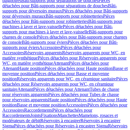
baignoires
Bâti-supports pour séparations de douches
Pièces
détachées pour Bâti-supports pour séparations de douches
Bâti-
supports pour déversoirs muraux
Pièces détachées pour Bâti-supports
pour déversoirs muraux
Bâti-supports pour robinetteries
Pièces
détachées pour Bâti-supports pour robinetteries
Bâti-supports pour
machines à laver et lave-vaisselle
Pièces détachées pour Bâti-
supports pour machines à laver et lave-vaisselle
Bâti-supports pour
charges de console
Pièces détachées pour Bâti-supports pour charges
de console
Bâti-supports pour éviers
Pièces détachées pour Bâti-
supports pour éviers
Accessoires
Pièces détachées pour
Accessoires
Réservoirs apparents
Réservoirs apparents pour WC, en
matière synthétique
Pièces détachées pour Réservoirs apparents pour
WC, en matière synthétique
Attenant
Pièces détachées pour
Attenant
Haute position
Pièces détachées pour Haute position
Basse et
moyenne position
Pièces détachées pour Basse et moyenne
position
Réservoirs apparents pour WC, en céramique sanitaire
Pièces
détachées pour Réservoirs apparents pour WC, en céramique
sanitaire
Attenant
Pièces détachées pour Attenant
Tubes de chasse
pour réservoirs apparents
Pièces détachées pour Tubes de chasse
pour réservoirs apparents
Haute position
Pièces détachées pour Haute
position
Basse et moyenne position
Accessoires
Pièces détachées pour
Accessoires
Raccordements
Pièces détachées pour
Raccordements
Joints
Fixations
Manchettes
Mamelons, rosaces et
modérateurs de débit
Réservoirs à encastrer
Réservoirs à encastrer
Sigma
Pièces détachées pour Réservoirs à encastrer Sigma
Réservoirs