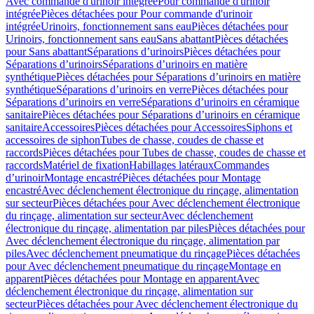
Avec commande d'urinoir intégrée
Pour commande d'urinoir
intégrée
Pièces détachées pour Pour commande d'urinoir
intégrée
Urinoirs, fonctionnement sans eau
Pièces détachées pour
Urinoirs, fonctionnement sans eau
Sans abattant
Pièces détachées
pour Sans abattant
Séparations d’urinoirs
Pièces détachées pour
Séparations d’urinoirs
Séparations d’urinoirs en matière
synthétique
Pièces détachées pour Séparations d’urinoirs en matière
synthétique
Séparations d’urinoirs en verre
Pièces détachées pour
Séparations d’urinoirs en verre
Séparations d’urinoirs en céramique
sanitaire
Pièces détachées pour Séparations d’urinoirs en céramique
sanitaire
Accessoires
Pièces détachées pour Accessoires
Siphons et
accessoires de siphon
Tubes de chasse, coudes de chasse et
raccords
Pièces détachées pour Tubes de chasse, coudes de chasse et
raccords
Matériel de fixation
Habillages latéraux
Commandes
dʼurinoir
Montage encastré
Pièces détachées pour Montage
encastré
Avec déclenchement électronique du rinçage, alimentation
sur secteur
Pièces détachées pour Avec déclenchement électronique
du rinçage, alimentation sur secteur
Avec déclenchement
électronique du rinçage, alimentation par piles
Pièces détachées pour
Avec déclenchement électronique du rinçage, alimentation par
piles
Avec déclenchement pneumatique du rinçage
Pièces détachées
pour Avec déclenchement pneumatique du rinçage
Montage en
apparent
Pièces détachées pour Montage en apparent
Avec
déclenchement électronique du rinçage, alimentation sur
secteur
Pièces détachées pour Avec déclenchement électronique du