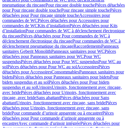
pneumatique du rinçage
Pour rinçage double touche
Pièces détachées
pour Pour rinçage double touche
Pour rinçage simple touche
Pièces
détachées pour Pour rinçage simple touche
Accessoires pour
commandes de WC
Pièces détachées pour Accessoires pour
commandes de WC
Kits d’installation
Pièces détachées pour Kits
d’installation
Pour commandes de WC à déclenchement électronique
du rinçage
Pièces détachées pour Pour commandes de WC à
déclenchement électronique du rinçage
Pour commandes de WC à
déclenchement pneumatique du rinçage
Raccordements
Panneaux
sanitaires Geberit Monolith
Panneaux sanitaires pour WC
Pièces
détachées pour Panneaux sanitaires pour WC
Pour WC
suspendus
Pièces détachées pour Pour WC suspendus
Pour WC au
sol
Pièces détachées pour Pour WC au sol
Accessoires
Pièces
détachées pour Accessoires
Consommables
Panneaux sanitaires pour
bidets
Pièces détachées pour Panneaux sanitaires pour bidets
Pour
bidets suspendus et au sol
Pièces détachées pour Pour bidets
suspendus et au sol
Urinoirs
Urinoirs, fonctionnement avec rinçage,
avec bride
Pièces détachées pour Urinoirs, fonctionnement avec
rinçage, avec bride
Sans abattant
Pièces détachées pour Sans
abattant
Urinoirs, fonctionnement avec rinçage, sans bride
Pièces
détachées pour Urinoirs, fonctionnement avec rinçage, sans
bride
Pour commande d’urinoir apparente ou à encastrer
Pièces
détachées pour Pour commande d’urinoir apparente ou à
encastrer
Avec commande d'urinoir intégrée
Pièces détachées pour