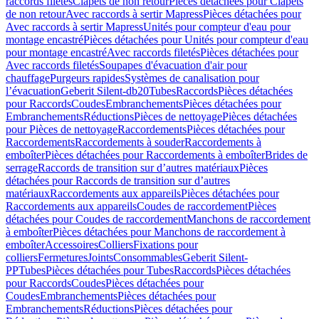
raccords filetés
Clapets de non retour
Pièces détachées pour Clapets
de non retour
Avec raccords à sertir Mapress
Pièces détachées pour
Avec raccords à sertir Mapress
Unités pour compteur d'eau pour
montage encastré
Pièces détachées pour Unités pour compteur d'eau
pour montage encastré
Avec raccords filetés
Pièces détachées pour
Avec raccords filetés
Soupapes d'évacuation d'air pour
chauffage
Purgeurs rapides
Systèmes de canalisation pour
l’évacuation
Geberit Silent-db20
Tubes
Raccords
Pièces détachées
pour Raccords
Coudes
Embranchements
Pièces détachées pour
Embranchements
Réductions
Pièces de nettoyage
Pièces détachées
pour Pièces de nettoyage
Raccordements
Pièces détachées pour
Raccordements
Raccordements à souder
Raccordements à
emboîter
Pièces détachées pour Raccordements à emboîter
Brides de
serrage
Raccords de transition sur d’autres matériaux
Pièces
détachées pour Raccords de transition sur d’autres
matériaux
Raccordements aux appareils
Pièces détachées pour
Raccordements aux appareils
Coudes de raccordement
Pièces
détachées pour Coudes de raccordement
Manchons de raccordement
à emboîter
Pièces détachées pour Manchons de raccordement à
emboîter
Accessoires
Colliers
Fixations pour
colliers
Fermetures
Joints
Consommables
Geberit Silent-
PP
Tubes
Pièces détachées pour Tubes
Raccords
Pièces détachées
pour Raccords
Coudes
Pièces détachées pour
Coudes
Embranchements
Pièces détachées pour
Embranchements
Réductions
Pièces détachées pour