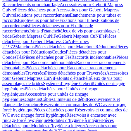
Raccordements pour chauffage
Accessoires pour Geberit Mapress
Cuivre
Pièces détachées pour Accessoires pour Geberit Mapress
Cuivre
Isolations pour raccordements
Etanchements pour tubes et
raccords
Enjoliveurs pour tubes
Fixations pour tubes
Fixations de
raccordements
Pièces détachées pour Fixations de
raccordements
Joints d'étanchéité
Jeux de vis pour assemblages à
bride
Geberit Mapress CuNiFe
Geberit Mapress CuNiFe
Pièces
détachées pour Geberit Mapress CuNiFe
Tubes
2.1972
Manchons
Pièces détachées pour Manchons
Réductions
Pièces
détachées pour Réductions
Coudes
Pièces détachées pour
Coudes
Tés
Pièces détachées pour Tés
Raccords indémontables
Pièces
détachées pour Raccords indémontables
Raccords et raccordements,
démontables
Pièces détachées pour Raccords et raccordements,
démontables
Traversées
Pièces détachées pour Traversées
Accessoires
pour Geberit Mapress CuNiFe
Joints d'étanchéité
Jeux de vis pour
assemblages de brides
Système d’hygiène Geberit
Unités de rinçage
hygiéniques
Pièces détachées pour Unités de rinçage
hygiéniques
Accessoires pour unités de rinçage
hygiéniques
Capteurs
Câbles
Limiteurs de débit
Recouvrements et
plaques de fermeture
Réservoirs et commandes de WC avec rinçage
forcé hygiénique
Pièces détachées pour Réservoirs et commandes de
WC avec rinçage forcé hygiénique
Réservoirs à encastrer avec
rinçage forcé hygiénique
Modules d’hygiène à intégrer
Pièces
détachées pour Modules d’hygiène à intégrer
Accessoires pour
réservoirs et commandes de WC avec rinçage forcé