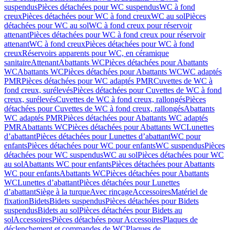
suspendus
Pièces détachées pour WC suspendus
WC à fond
creux
Pièces détachées pour WC à fond creux
WC au sol
Pièces
détachées pour WC au sol
WC à fond creux pour réservoir
attenant
Pièces détachées pour WC à fond creux pour réservoir
attenant
WC à fond creux
Pièces détachées pour WC à fond
creux
Réservoirs apparents pour WC, en céramique
sanitaire
Attenant
Abattants WC
Pièces détachées pour Abattants
WC
Abattants WC
Pièces détachées pour Abattants WC
WC adaptés
PMR
Pièces détachées pour WC adaptés PMR
Cuvettes de WC à
fond creux, surélevés
Pièces détachées pour Cuvettes de WC à fond
creux, surélevés
Cuvettes de WC à fond creux, rallongés
Pièces
détachées pour Cuvettes de WC à fond creux, rallongés
Abattants
WC adaptés PMR
Pièces détachées pour Abattants WC adaptés
PMR
Abattants WC
Pièces détachées pour Abattants WC
Lunettes
d’abattant
Pièces détachées pour Lunettes d’abattant
WC pour
enfants
Pièces détachées pour WC pour enfants
WC suspendus
Pièces
détachées pour WC suspendus
WC au sol
Pièces détachées pour WC
au sol
Abattants WC pour enfants
Pièces détachées pour Abattants
WC pour enfants
Abattants WC
Pièces détachées pour Abattants
WC
Lunettes d’abattant
Pièces détachées pour Lunettes
d’abattant
Siège à la turque
Avec rinçage
Accessoires
Matériel de
fixation
Bidets
Bidets suspendus
Pièces détachées pour Bidets
suspendus
Bidets au sol
Pièces détachées pour Bidets au
sol
Accessoires
Pièces détachées pour Accessoires
Plaques de
déclenchement et commandes de WC
Plaques de