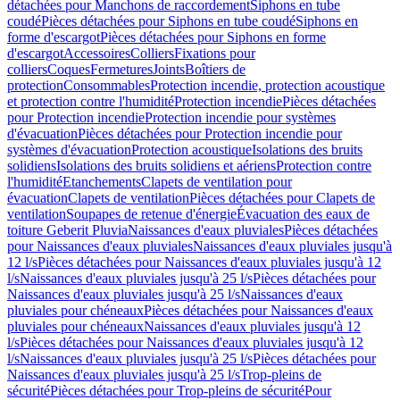
détachées pour Manchons de raccordement
Siphons en tube
coudé
Pièces détachées pour Siphons en tube coudé
Siphons en
forme d'escargot
Pièces détachées pour Siphons en forme
d'escargot
Accessoires
Colliers
Fixations pour
colliers
Coques
Fermetures
Joints
Boîtiers de
protection
Consommables
Protection incendie, protection acoustique
et protection contre l'humidité
Protection incendie
Pièces détachées
pour Protection incendie
Protection incendie pour systèmes
d'évacuation
Pièces détachées pour Protection incendie pour
systèmes d'évacuation
Protection acoustique
Isolations des bruits
solidiens
Isolations des bruits solidiens et aériens
Protection contre
l'humidité
Etanchements
Clapets de ventilation pour
évacuation
Clapets de ventilation
Pièces détachées pour Clapets de
ventilation
Soupapes de retenue d'énergie
Évacuation des eaux de
toiture Geberit Pluvia
Naissances d'eaux pluviales
Pièces détachées
pour Naissances d'eaux pluviales
Naissances d'eaux pluviales jusqu'à
12 l/s
Pièces détachées pour Naissances d'eaux pluviales jusqu'à 12
l/s
Naissances d'eaux pluviales jusqu'à 25 l/s
Pièces détachées pour
Naissances d'eaux pluviales jusqu'à 25 l/s
Naissances d'eaux
pluviales pour chéneaux
Pièces détachées pour Naissances d'eaux
pluviales pour chéneaux
Naissances d'eaux pluviales jusqu'à 12
l/s
Pièces détachées pour Naissances d'eaux pluviales jusqu'à 12
l/s
Naissances d'eaux pluviales jusqu'à 25 l/s
Pièces détachées pour
Naissances d'eaux pluviales jusqu'à 25 l/s
Trop-pleins de
sécurité
Pièces détachées pour Trop-pleins de sécurité
Pour