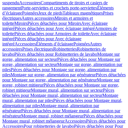
suspendu
Accessoires
Compartiments de tiroirs et casiers de
rangement
Porte-serviettes et crochets porte-serviettes
Éléments
d’éclairage
Poignées
Jeux de pieds
Tableaux magnétiques
Prises
électriques
Autres accessoires
Miroirs et armoires et
toilette
Miroirs
Pièces détachées pour Miroirs
Avec éclairage
intégré
Pièces détachées pour Avec éclairage intégré
Armoires de
toilette
Pièces détachées pour Armoires de toilette
Avec éclairage
intégré
Pièces détachées pour Avec éclairage
intégré
Accessoires
Éléments d’éclairage
Poignées
Autres
accessoires
Prises électriques
Robinetteries
Robinetteries de
lavabo
Pièces détachées pour Robinetteries de lavabo
Montage sur
gorge, alimentation sur secteur
Pièces détachées pour Montage sur
gorge, alimentation sur secteur
Montage sur gorge, alimentation par
piles
Pièces détachées pour Montage sur gorge, alimentation par
piles
Montage sur gorge, alimentation par générateur
Pièces détachées
pour Montage sur gorge, alimentation par générateur
Montage sur
gorge, robinet mitigeur
Pièces détachées pour Montage sur gorge,
robinet mitigeur
Montage mural, alimentation sur secteur
Pièces
détachées pour Montage mural, alimentation sur secteur
Montage
mural, alimentation par piles
Pièces détachées pour Montage mural,
alimentation par piles
Montage mural, alimentation par
générateur
Pièces détachées pour Montage mural, alimentation par
générateur
Montage mural, robinet mélangeur
Pièces détachées pour
Montage mural, robinet mélangeur
Accessoires
Pièces détachées pour
Accessoires
Pour robinetteries de lavabo
Pièces détachées pour Pour