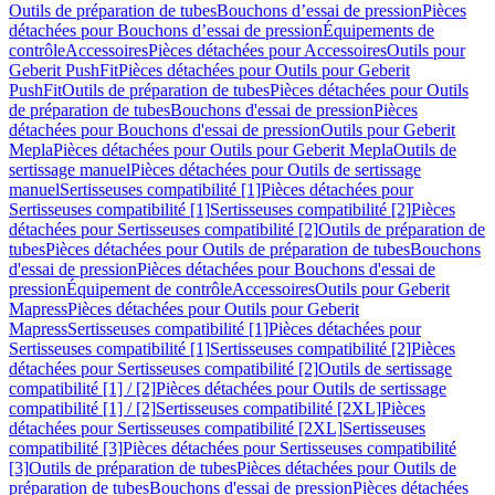
Outils de préparation de tubes
Bouchons d’essai de pression
Pièces
détachées pour Bouchons d’essai de pression
Équipements de
contrôle
Accessoires
Pièces détachées pour Accessoires
Outils pour
Geberit PushFit
Pièces détachées pour Outils pour Geberit
PushFit
Outils de préparation de tubes
Pièces détachées pour Outils
de préparation de tubes
Bouchons d'essai de pression
Pièces
détachées pour Bouchons d'essai de pression
Outils pour Geberit
Mepla
Pièces détachées pour Outils pour Geberit Mepla
Outils de
sertissage manuel
Pièces détachées pour Outils de sertissage
manuel
Sertisseuses compatibilité [1]
Pièces détachées pour
Sertisseuses compatibilité [1]
Sertisseuses compatibilité [2]
Pièces
détachées pour Sertisseuses compatibilité [2]
Outils de préparation de
tubes
Pièces détachées pour Outils de préparation de tubes
Bouchons
d'essai de pression
Pièces détachées pour Bouchons d'essai de
pression
Équipement de contrôle
Accessoires
Outils pour Geberit
Mapress
Pièces détachées pour Outils pour Geberit
Mapress
Sertisseuses compatibilité [1]
Pièces détachées pour
Sertisseuses compatibilité [1]
Sertisseuses compatibilité [2]
Pièces
détachées pour Sertisseuses compatibilité [2]
Outils de sertissage
compatibilité [1] / [2]
Pièces détachées pour Outils de sertissage
compatibilité [1] / [2]
Sertisseuses compatibilité [2XL]
Pièces
détachées pour Sertisseuses compatibilité [2XL]
Sertisseuses
compatibilité [3]
Pièces détachées pour Sertisseuses compatibilité
[3]
Outils de préparation de tubes
Pièces détachées pour Outils de
préparation de tubes
Bouchons d'essai de pression
Pièces détachées