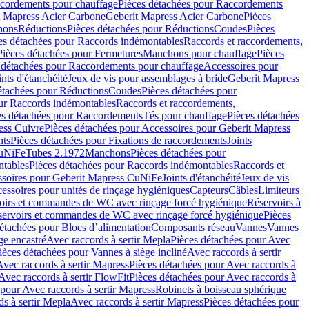
cordements pour chauffage
Pièces détachées pour Raccordements
t Mapress Acier Carbone
Geberit Mapress Acier Carbone
Pièces
hons
Réductions
Pièces détachées pour Réductions
Coudes
Pièces
es détachées pour Raccords indémontables
Raccords et raccordements,
Pièces détachées pour Fermetures
Manchons pour chauffage
Pièces
 détachées pour Raccordements pour chauffage
Accessoires pour
ints d'étanchéité
Jeux de vis pour assemblages à bride
Geberit Mapress
étachées pour Réductions
Coudes
Pièces détachées pour
ur Raccords indémontables
Raccords et raccordements,
es détachées pour Raccordements
Tés pour chauffage
Pièces détachées
ess Cuivre
Pièces détachées pour Accessoires pour Geberit Mapress
nts
Pièces détachées pour Fixations de raccordements
Joints
CuNiFe
Tubes 2.1972
Manchons
Pièces détachées pour
tables
Pièces détachées pour Raccords indémontables
Raccords et
soires pour Geberit Mapress CuNiFe
Joints d'étanchéité
Jeux de vis
essoires pour unités de rinçage hygiéniques
Capteurs
Câbles
Limiteurs
voirs et commandes de WC avec rinçage forcé hygiénique
Réservoirs à
éservoirs et commandes de WC avec rinçage forcé hygiénique
Pièces
étachées pour Blocs d’alimentation
Composants réseau
Vannes
Vannes
ge encastré
Avec raccords à sertir Mepla
Pièces détachées pour Avec
ièces détachées pour Vannes à siège incliné
Avec raccords à sertir
Avec raccords à sertir Mapress
Pièces détachées pour Avec raccords à
Avec raccords à sertir FlowFit
Pièces détachées pour Avec raccords à
 pour Avec raccords à sertir Mapress
Robinets à boisseau sphérique
s à sertir Mepla
Avec raccords à sertir Mapress
Pièces détachées pour