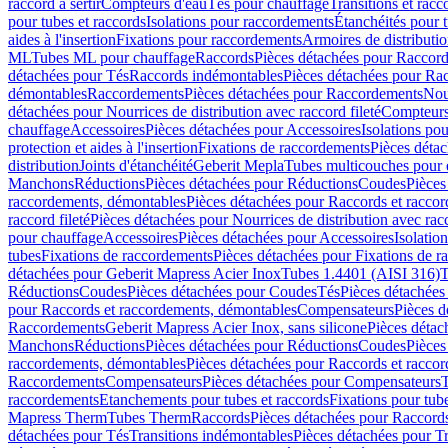
raccord à sertir
Compteurs d'eau
Tés pour chauffage
Transitions et rac
pour tubes et raccords
Isolations pour raccordements
Étanchéités pour t
aides à l'insertion
Fixations pour raccordements
Armoires de distributi
ML
Tubes ML pour chauffage
Raccords
Pièces détachées pour Raccor
détachées pour Tés
Raccords indémontables
Pièces détachées pour Ra
démontables
Raccordements
Pièces détachées pour Raccordements
Nou
détachées pour Nourrices de distribution avec raccord fileté
Compteurs
chauffage
Accessoires
Pièces détachées pour Accessoires
Isolations pou
protection et aides à l'insertion
Fixations de raccordements
Pièces déta
distribution
Joints d'étanchéité
Geberit Mepla
Tubes multicouches pour 
Manchons
Réductions
Pièces détachées pour Réductions
Coudes
Pièces
raccordements, démontables
Pièces détachées pour Raccords et racco
raccord fileté
Pièces détachées pour Nourrices de distribution avec racc
pour chauffage
Accessoires
Pièces détachées pour Accessoires
Isolatio
tubes
Fixations de raccordements
Pièces détachées pour Fixations de 
détachées pour Geberit Mapress Acier Inox
Tubes 1.4401 (AISI 316)
T
Réductions
Coudes
Pièces détachées pour Coudes
Tés
Pièces détachées
pour Raccords et raccordements, démontables
Compensateurs
Pièces 
Raccordements
Geberit Mapress Acier Inox, sans silicone
Pièces détac
Manchons
Réductions
Pièces détachées pour Réductions
Coudes
Pièces
raccordements, démontables
Pièces détachées pour Raccords et racco
Raccordements
Compensateurs
Pièces détachées pour Compensateurs
T
raccordements
Etanchements pour tubes et raccords
Fixations pour tub
Mapress Therm
Tubes Therm
Raccords
Pièces détachées pour Raccord
détachées pour Tés
Transitions indémontables
Pièces détachées pour T