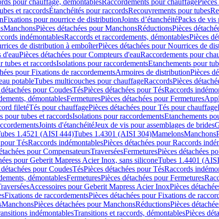
cords pour chauffage, démontables
Raccordements pour chauffage
Pièces
ubes et raccords
Étanchéités pour raccords
Recouvrements pour tubes
Re
on
Fixations pour nourrice de distribution
Joints d’étanchéité
Packs de vis
ds
Manchons
Pièces détachées pour Manchons
Réductions
Pièces détaché
ccords indémontables
Raccords et raccordements, démontables
Pièces dé
rrices de distribution à emboîter
Pièces détachées pour Nourrices de dis
 d'eau
Pièces détachées pour Compteurs d'eau
Raccordements pour chau
r tubes et raccords
Isolations pour raccordements
Etanchements pour tube
chées pour Fixations de raccordements
Armoires de distribution
Pièces dé
eau potable
Tubes multicouches pour chauffage
Raccords
Pièces détaché
 détachées pour Coudes
Tés
Pièces détachées pour Tés
Raccords indémon
rdements, démontables
Fermetures
Pièces détachées pour Fermetures
Appl
ord fileté
Tés pour chauffage
Pièces détachées pour Tés pour chauffage
ns pour tubes et raccords
Isolations pour raccordements
Etanchements pour
raccordements
Joints d'étanchéité
Jeux de vis pour assemblages de brides
G
ubes 1.4521 (AISI 444)
Tubes 1.4301 (AISI 304)
Mamelons
Manchons
 pour Tés
Raccords indémontables
Pièces détachées pour Raccords indé
détachées pour Compensateurs
Traversées
Fermetures
Pièces détachées po
hées pour Geberit Mapress Acier Inox, sans silicone
Tubes 1.4401 (AISI
 détachées pour Coudes
Tés
Pièces détachées pour Tés
Raccords indémon
rdements, démontables
Fermetures
Pièces détachées pour Fermetures
Racc
raversées
Accessoires pour Geberit Mapress Acier Inox
Pièces détachée
es
Fixations de raccordements
Pièces détachées pour Fixations de racco
s
Manchons
Pièces détachées pour Manchons
Réductions
Pièces détachée
ransitions indémontables
Transitions et raccords, démontables
Pièces dét