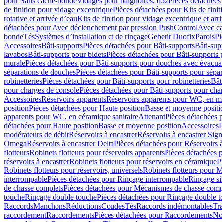
pour Sans cache-bonde
Vidages pour baignoires, d52
Pièces détachées
de finition pour vidage excentrique
Pièces détachées pour Kits de fini
rotative et arrivée d’eau
Kits de finition pour vidage excentrique et arr
détachées pour Avec déclenchement par pression PushControl
Avec c
bonde
Tés
Systèmes d’installation et de rinçage
Geberit Duofix
Parois
Pi
Accessoires
Bâti-supports
Pièces détachées pour Bâti-supports
Bâti-su
lavabos
Bâti-supports pour bidets
Pièces détachées pour Bâti-supports 
murale
Pièces détachées pour Bâti-supports pour douches avec évacua
séparations de douches
Pièces détachées pour Bâti-supports pour sépa
robinetteries
Pièces détachées pour Bâti-supports pour robinetteries
Bât
pour charges de console
Pièces détachées pour Bâti-supports pour cha
Accessoires
Réservoirs apparents
Réservoirs apparents pour WC, en ma
position
Pièces détachées pour Haute position
Basse et moyenne positi
apparents pour WC, en céramique sanitaire
Attenant
Pièces détachées 
détachées pour Haute position
Basse et moyenne position
Accessoires
P
modérateurs de débit
Réservoirs à encastrer
Réservoirs à encastrer Sig
Omega
Réservoirs à encastrer Delta
Pièces détachées pour Réservoirs à
flotteurs
Robinets flotteurs pour réservoirs apparents
Pièces détachées p
réservoirs à encastrer
Robinets flotteurs pour réservoirs en céramique
P
Robinets flotteurs pour réservoirs, universels
Robinets flotteurs pour 
interrompable
Pièces détachées pour Rinçage interrompable
Rinçage s
de chasse complets
Pièces détachées pour Mécanismes de chasse comp
touche
Rinçage double touche
Pièces détachées pour Rinçage double 
Raccords
Manchons
Réductions
Coudes
Tés
Raccords indémontables
Tra
raccordement
Raccordements
Pièces détachées pour Raccordements
Nou