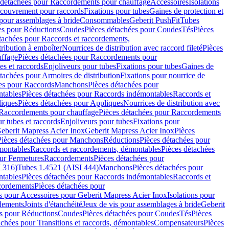
 détachées pour Raccordements pour chauffage
Accessoires
Isolations
couvrement pour raccords
Fixations pour tubes
Gaines de protection et
 pour assemblages à bride
Consommables
Geberit PushFit
Tubes
es pour Réductions
Coudes
Pièces détachées pour Coudes
Tés
Pièces
tachées pour Raccords et raccordements,
tribution à emboîter
Nourrices de distribution avec raccord fileté
Pièces
ffage
Pièces détachées pour Raccordements pour
s et raccords
Enjoliveurs pour tubes
Fixations pour tubes
Gaines de
tachées pour Armoires de distribution
Fixations pour nourrice de
es pour Raccords
Manchons
Pièces détachées pour
tables
Pièces détachées pour Raccords indémontables
Raccords et
iques
Pièces détachées pour Appliques
Nourrices de distribution avec
Raccordements pour chauffage
Pièces détachées pour Raccordements
 tubes et raccords
Enjoliveurs pour tubes
Fixations pour
eberit Mapress Acier Inox
Geberit Mapress Acier Inox
Pièces
Pièces détachées pour Manchons
Réductions
Pièces détachées pour
montables
Raccords et raccordements, démontables
Pièces détachées
ur Fermetures
Raccordements
Pièces détachées pour
 316)
Tubes 1.4521 (AISI 444)
Manchons
Pièces détachées pour
tables
Pièces détachées pour Raccords indémontables
Raccords et
ordements
Pièces détachées pour
s pour Accessoires pour Geberit Mapress Acier Inox
Isolations pour
rdements
Joints d'étanchéité
Jeux de vis pour assemblages à bride
Geberit
s pour Réductions
Coudes
Pièces détachées pour Coudes
Tés
Pièces
achées pour Transitions et raccords, démontables
Compensateurs
Pièces