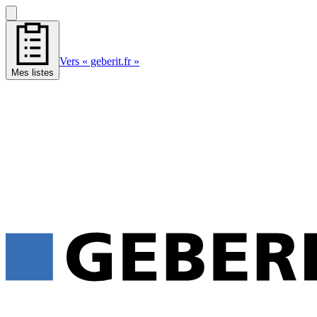
Vers « geberit.fr »
Mes listes