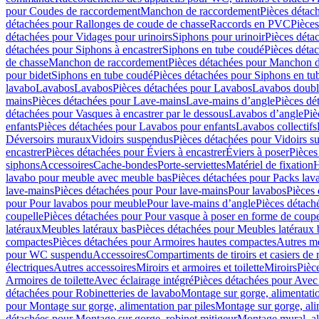
pour Coudes de raccordement
Manchon de raccordement
Pièces détac
détachées pour Rallonges de coude de chasse
Raccords en PVC
Pièce
détachées pour Vidages pour urinoirs
Siphons pour urinoir
Pièces déta
détachées pour Siphons à encastrer
Siphons en tube coudé
Pièces déta
de chasse
Manchon de raccordement
Pièces détachées pour Manchon 
pour bidet
Siphons en tube coudé
Pièces détachées pour Siphons en tu
lavabo
Lavabos
Lavabos
Pièces détachées pour Lavabos
Lavabos doubl
mains
Pièces détachées pour Lave-mains
Lave-mains d’angle
Pièces dé
détachées pour Vasques à encastrer par le dessous
Lavabos d’angle
Piè
enfants
Pièces détachées pour Lavabos pour enfants
Lavabos collectifs
Déversoirs muraux
Vidoirs suspendus
Pièces détachées pour Vidoirs s
encastrer
Pièces détachées pour Éviers à encastrer
Éviers à poser
Pièces
siphons
Accessoires
Cache-bondes
Porte-serviettes
Matériel de fixation
H
lavabo pour meuble avec meuble bas
Pièces détachées pour Packs la
lave-mains
Pièces détachées pour Pour lave-mains
Pour lavabos
Pièces
pour Pour lavabos pour meuble
Pour lave-mains d’angle
Pièces détach
coupelle
Pièces détachées pour Pour vasque à poser en forme de coupe
latéraux
Meubles latéraux bas
Pièces détachées pour Meubles latéraux 
compactes
Pièces détachées pour Armoires hautes compactes
Autres m
pour WC suspendu
Accessoires
Compartiments de tiroirs et casiers de
électriques
Autres accessoires
Miroirs et armoires et toilette
Miroirs
Pièc
Armoires de toilette
Avec éclairage intégré
Pièces détachées pour Avec 
détachées pour Robinetteries de lavabo
Montage sur gorge, alimentatio
pour Montage sur gorge, alimentation par piles
Montage sur gorge, ali
détachées pour Montage sur gorge, robinet mitigeur
Montage mural, al