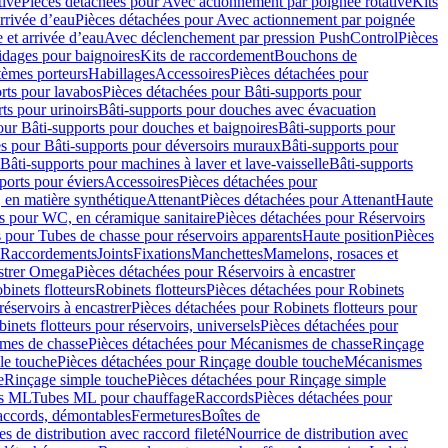
tive
Pièces détachées pour Avec actionnement par poignée rotative
Kits
rrivée d’eau
Pièces détachées pour Avec actionnement par poignée
 et arrivée d’eau
Avec déclenchement par pression PushControl
Pièces
idages pour baignoires
Kits de raccordement
Bouchons de
tèmes porteurs
Habillages
Accessoires
Pièces détachées pour
rts pour lavabos
Pièces détachées pour Bâti-supports pour
ts pour urinoirs
Bâti-supports pour douches avec évacuation
our Bâti-supports pour douches et baignoires
Bâti-supports pour
es pour Bâti-supports pour déversoirs muraux
Bâti-supports pour
Bâti-supports pour machines à laver et lave-vaisselle
Bâti-supports
ports pour éviers
Accessoires
Pièces détachées pour
 en matière synthétique
Attenant
Pièces détachées pour Attenant
Haute
s pour WC, en céramique sanitaire
Pièces détachées pour Réservoirs
 pour Tubes de chasse pour réservoirs apparents
Haute position
Pièces
r Raccordements
Joints
Fixations
Manchettes
Mamelons, rosaces et
astrer Omega
Pièces détachées pour Réservoirs à encastrer
inets flotteurs
Robinets flotteurs
Pièces détachées pour Robinets
réservoirs à encastrer
Pièces détachées pour Robinets flotteurs pour
inets flotteurs pour réservoirs, universels
Pièces détachées pour
mes de chasse
Pièces détachées pour Mécanismes de chasse
Rinçage
le touche
Pièces détachées pour Rinçage double touche
Mécanismes
e
Rinçage simple touche
Pièces détachées pour Rinçage simple
s ML
Tubes ML pour chauffage
Raccords
Pièces détachées pour
raccords, démontables
Fermetures
Boîtes de
s de distribution avec raccord fileté
Nourrice de distribution avec