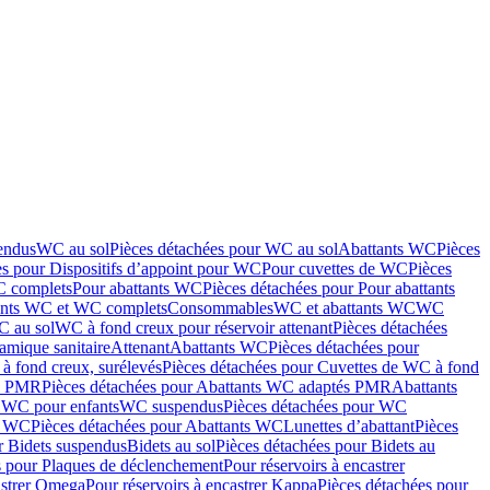
endus
WC au sol
Pièces détachées pour WC au sol
Abattants WC
Pièces
es pour Dispositifs d’appoint pour WC
Pour cuvettes de WC
Pièces
C complets
Pour abattants WC
Pièces détachées pour Pour abattants
ants WC et WC complets
Consommables
WC et abattants WC
WC
C au sol
WC à fond creux pour réservoir attenant
Pièces détachées
amique sanitaire
Attenant
Abattants WC
Pièces détachées pour
à fond creux, surélevés
Pièces détachées pour Cuvettes de WC à fond
és PMR
Pièces détachées pour Abattants WC adaptés PMR
Abattants
r WC pour enfants
WC suspendus
Pièces détachées pour WC
s WC
Pièces détachées pour Abattants WC
Lunettes d’abattant
Pièces
r Bidets suspendus
Bidets au sol
Pièces détachées pour Bidets au
s pour Plaques de déclenchement
Pour réservoirs à encastrer
astrer Omega
Pour réservoirs à encastrer Kappa
Pièces détachées pour