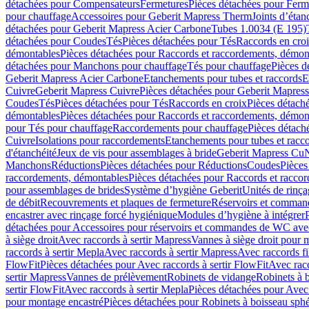
détachées pour Compensateurs
Fermetures
Pièces détachées pour Ferm
pour chauffage
Accessoires pour Geberit Mapress Therm
Joints d’étan
détachées pour Geberit Mapress Acier Carbone
Tubes 1.0034 (E 195)
détachées pour Coudes
Tés
Pièces détachées pour Tés
Raccords en cro
démontables
Pièces détachées pour Raccords et raccordements, démon
détachées pour Manchons pour chauffage
Tés pour chauffage
Pièces d
Geberit Mapress Acier Carbone
Etanchements pour tubes et raccords
E
Cuivre
Geberit Mapress Cuivre
Pièces détachées pour Geberit Mapres
Coudes
Tés
Pièces détachées pour Tés
Raccords en croix
Pièces détach
démontables
Pièces détachées pour Raccords et raccordements, démon
pour Tés pour chauffage
Raccordements pour chauffage
Pièces détach
Cuivre
Isolations pour raccordements
Etanchements pour tubes et racc
d'étanchéité
Jeux de vis pour assemblages à bride
Geberit Mapress Cu
Manchons
Réductions
Pièces détachées pour Réductions
Coudes
Pièces
raccordements, démontables
Pièces détachées pour Raccords et racco
pour assemblages de brides
Système d’hygiène Geberit
Unités de rinç
de débit
Recouvrements et plaques de fermeture
Réservoirs et comman
encastrer avec rinçage forcé hygiénique
Modules d’hygiène à intégrer
détachées pour Accessoires pour réservoirs et commandes de WC avec
à siège droit
Avec raccords à sertir Mapress
Vannes à siège droit pour 
raccords à sertir Mepla
Avec raccords à sertir Mapress
Avec raccords fi
FlowFit
Pièces détachées pour Avec raccords à sertir FlowFit
Avec racc
sertir Mapress
Vannes de prélèvement
Robinets de vidange
Robinets à 
sertir FlowFit
Avec raccords à sertir Mepla
Pièces détachées pour Avec 
pour montage encastré
Pièces détachées pour Robinets à boisseau sph