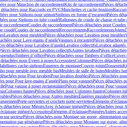
hées pour Manchon de raccordement
Kits de raccordement
Pièces détach
s détachées pour Raccords en PVC
Manchettes et cache-boulons
Raccord
chées pour Siphons pour urinoir
Siphons en forme d’escargot
Pièces dét
chées pour Siphons en tube coudé
Rallonges de coude de chasse et tube 
de raccordement
Coudes de raccordement
Pièces détachées pour Coudes
be coudé
Coudes de raccordement
Recouvrements
Raccordements
Joints
D
es
Lavabos pour meubles
Pièces détachées pour Lavabos pour meubles
V
tachées pour Lave-mains d’angle
Vasques à encastrer
Pièces détachées p
ces détachées pour Lavabos d’angle
Lavabos collectifs
Lavabos adapté
Pièces détachées pour Lavabos collectifs
Autres lavabos
Pièces détachée
uspendus
Timbres dʼoffice
Pièces détachées pour Timbres dʼoffice
Cuves d
 détachées pour Éviers à poser
Accessoires
Colonnes
Pièces détachées p
abillages cache-siphons
Equerres de montage
Couvre-joints
Dosserets
Ki
vabo pour meuble avec meuble bas
Meubles de salle de bains
Meubles bas
 détachées pour Pour lavabos
Pour lavabos doubles
Pièces détachées pou
ées pour Pour lave-mains d’angle
Plans pour vasques
Pièces détachées p
lle
Pour vasque à poser rectangulaire
Pièces détachées pour Pour vasque
bas
Colonnes hautes
Pièces détachées pour Colonnes hautes
Colonnes mi
eubles
Pièces détachées pour Autres meubles
Étagères murales
Pièces dé
 rangement
Porte-serviettes et crochets porte-serviettes
Éléments d’éclaira
es détachées pour Miroirs
Avec éclairage intégré
Pièces détachées pour A
éclairage intégré
Accessoires
Éléments d’éclairage
Poignées
Autres acces
n sur secteur
Pièces détachées pour Montage sur gorge, alimentation sur
mentation par générateur
Pièces détachées pour Montage sur gorge, alim
imentation sur secteur
Pièces détachées pour Montage mural, alimentatio