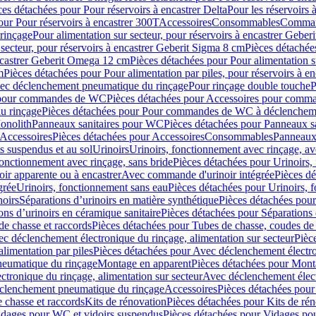
ces détachées pour Pour réservoirs à encastrer Delta
Pour les réservoirs 
our Pour réservoirs à encastrer 300T
Accessoires
Consommables
Command
rinçage
Pour alimentation sur secteur, pour réservoirs à encastrer Gebe
 secteur, pour réservoirs à encastrer Geberit Sigma 8 cm
Pièces détachées
encastrer Geberit Omega 12 cm
Pièces détachées pour Pour alimentation s
m
Pièces détachées pour Pour alimentation par piles, pour réservoirs à 
c déclenchement pneumatique du rinçage
Pour rinçage double touche
P
 pour commandes de WC
Pièces détachées pour Accessoires pour com
u rinçage
Pièces détachées pour Pour commandes de WC à déclencheme
onolith
Panneaux sanitaires pour WC
Pièces détachées pour Panneaux s
Accessoires
Pièces détachées pour Accessoires
Consommables
Panneaux 
s suspendus et au sol
Urinoirs
Urinoirs, fonctionnement avec rinçage, av
fonctionnement avec rinçage, sans bride
Pièces détachées pour Urinoirs,
ir apparente ou à encastrer
Avec commande d'urinoir intégrée
Pièces d
grée
Urinoirs, fonctionnement sans eau
Pièces détachées pour Urinoirs, 
noirs
Séparations d’urinoirs en matière synthétique
Pièces détachées pour
ons d’urinoirs en céramique sanitaire
Pièces détachées pour Séparations 
de chasse et raccords
Pièces détachées pour Tubes de chasse, coudes de 
c déclenchement électronique du rinçage, alimentation sur secteur
Pièc
limentation par piles
Pièces détachées pour Avec déclenchement électron
neumatique du rinçage
Montage en apparent
Pièces détachées pour Mont
tronique du rinçage, alimentation sur secteur
Avec déclenchement électr
clenchement pneumatique du rinçage
Accessoires
Pièces détachées pour
 chasse et raccords
Kits de rénovation
Pièces détachées pour Kits de ré
dages pour WC et vidoirs suspendus
Pièces détachées pour Vidages po