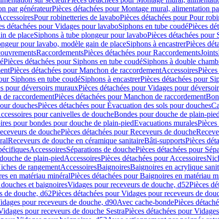
on par générateur
Pièces détachées pour Montage mural, alimentation pa
Accessoires
Pour robinetteries de lavabo
Pièces détachées pour Pour robi
es détachées pour Vidages pour lavabo
Siphons en tube coudé
Pièces dé
in de place
Siphons à tube plongeur pour lavabo
Pièces détachées pour 
ongeur pour lavabo, modèle gain de place
Siphons à encastrer
Pièces dét
ouvrements
Raccordements
Pièces détachées pour Raccordements
Joints
dé
Pièces détachées pour Siphons en tube coudé
Siphons à double chamb
ent
Pièces détachées pour Manchon de raccordement
Accessoires
Pièces
our Siphons en tube coudé
Siphons à encastrer
Pièces détachées pour Sip
s pour déversoirs muraux
Pièces détachées pour Vidages pour déversoi
 de raccordement
Pièces détachées pour Manchon de raccordement
Bon
pour douches
Pièces détachées pour Évacuation des sols pour douches
Ca
ccessoires pour canivelles de douche
Bondes pour douche de plain-pie
ires pour bondes pour douche de plain-pied
Evacuations murales
Pièces
eceveurs de douche
Pièces détachées pour Receveurs de douche
Receve
ral
Receveurs de douche en céramique sanitaire
Bâti-supports
Pièces dét
pécifiques
Accessoires
Séparations de douche
Pièces détachées pour Sép
 douche de plain-pied
Accessoires
Pièces détachées pour Accessoires
Nic
Niches de rangement
Accessoires
Baignoires
Baignoires en acrylique sanit
res en matériau minéral
Pièces détachées pour Baignoires en matériau m
douches et baignoires
Vidages pour receveurs de douche, d52
Pièces dé
s de douche, d62
Pièces détachées pour Vidages pour receveurs de dou
Vidages pour receveurs de douche, d90
Avec cache-bonde
Pièces détach
Vidages pour receveurs de douche Sestra
Pièces détachées pour Vidages