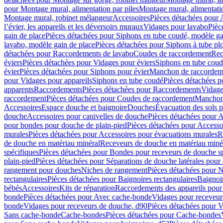
pour Montage mural, alimentation par piles
Montage mural, alimentati
Montage mural, robinet mélangeur
Accessoires
Pièces détachées pour 
l’évier, les appareils et les déversoirs muraux
Vidages pour lavabo
Pièc
gain de place
Pièces détachées pour Siphons en tube coudé, modèle ga
lavabo, modèle gain de place
Pièces détachées pour Siphons à tube pl
détachées pour Raccordements de lavabo
Coudes de raccordement
Rec
éviers
Pièces détachées pour Vidages pour éviers
Siphons en tube cou
évier
Pièces détachées pour Siphons pour évier
Manchon de raccordem
pour Vidages pour appareils
Siphons en tube coudé
Pièces détachées p
apparents
Raccordements
Pièces détachées pour Raccordements
Vidage
raccordement
Pièces détachées pour Coudes de raccordement
Manchon
Accessoires
Espace douche et baignoire
Douches
Évacuation des sols 
douche
Accessoires pour canivelles de douche
Pièces détachées pour A
pour bondes pour douche de plain-pied
Pièces détachées pour Accesso
murales
Pièces détachées pour Accessoires pour évacuations murales
R
de douche en matériau minéral
Receveurs de douche en matériau miné
spécifiques
Pièces détachées pour Bondes pour receveurs de douche s
plain-pied
Pièces détachées pour Séparations de douche latérales pour
rangement pour douches
Niches de rangement
Pièces détachées pour 
rectangulaires
Pièces détachées pour Baignoires rectangulaires
Baignoi
bébés
Accessoires
Kits de réparation
Raccordements des appareils pour 
bonde
Pièces détachées pour Avec cache-bonde
Vidages pour receveur
bonde
Vidages pour receveurs de douche, d90
Pièces détachées pour 
Sans cache-bonde
Cache-bondes
Pièces détachées pour Cache-bondes