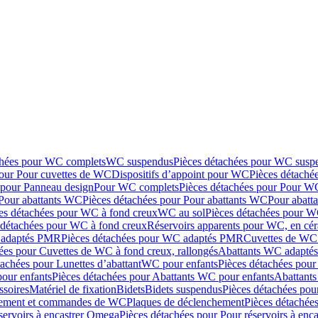
chées pour WC complets
WC suspendus
Pièces détachées pour WC susp
pour Pour cuvettes de WC
Dispositifs d’appoint pour WC
Pièces détaché
 pour Panneau design
Pour WC complets
Pièces détachées pour Pour W
Pour abattants WC
Pièces détachées pour Pour abattants WC
Pour abatt
es détachées pour WC à fond creux
WC au sol
Pièces détachées pour W
 détachées pour WC à fond creux
Réservoirs apparents pour WC, en cér
adaptés PMR
Pièces détachées pour WC adaptés PMR
Cuvettes de WC 
ées pour Cuvettes de WC à fond creux, rallongés
Abattants WC adapt
tachées pour Lunettes d’abattant
WC pour enfants
Pièces détachées pou
our enfants
Pièces détachées pour Abattants WC pour enfants
Abattant
ssoires
Matériel de fixation
Bidets
Bidets suspendus
Pièces détachées pou
hement et commandes de WC
Plaques de déclenchement
Pièces détachée
servoirs à encastrer Omega
Pièces détachées pour Pour réservoirs à enc