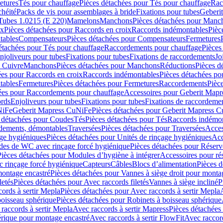
etures
Tés pour chauffage
Pièces détachées pour Tés pour chauffage
Rac
chéité
Packs de vis pour assemblages à bride
Fixations pour tubes
Geberi
Tubes 1.0215 (E 220)
Mamelons
Manchons
Pièces détachées pour Manc
ix
Pièces détachées pour Raccords en croix
Raccords indémontables
Pièc
tables
Compensateurs
Pièces détachées pour Compensateurs
Fermetures
étachées pour Tés pour chauffage
Raccordements pour chauffage
Pièces
njoliveurs pour tubes
Fixations pour tubes
Fixations de raccordements
Jo
s Cuivre
Manchons
Pièces détachées pour Manchons
Réductions
Pièces d
ées pour Raccords en croix
Raccords indémontables
Pièces détachées po
tables
Fermetures
Pièces détachées pour Fermetures
Raccordements
Pièc
ées pour Raccordements pour chauffage
Accessoires pour Geberit Mapr
ords
Enjoliveurs pour tubes
Fixations pour tubes
Fixations de raccordeme
NiFe
Geberit Mapress CuNiFe
Pièces détachées pour Geberit Mapress 
 détachées pour Coudes
Tés
Pièces détachées pour Tés
Raccords indémon
rdements, démontables
Traversées
Pièces détachées pour Traversées
Acces
age hygiéniques
Pièces détachées pour Unités de rinçage hygiéniques
Acc
des de WC avec rinçage forcé hygiénique
Pièces détachées pour Réser
Pièces détachées pour Modules d’hygiène à intégrer
Accessoires pour r
 rinçage forcé hygiénique
Capteurs
Câbles
Blocs d’alimentation
Pièces d
montage encastré
Pièces détachées pour Vannes à siège droit pour monta
letés
Pièces détachées pour Avec raccords filetés
Vannes à siège incliné
P
ords à sertir Mepla
Pièces détachées pour Avec raccords à sertir Mepla
boisseau sphérique
Pièces détachées pour Robinets à boisseau sphérique
raccords à sertir Mepla
Avec raccords à sertir Mapress
Pièces détachées
érique pour montage encastré
Avec raccords à sertir FlowFit
Avec raccord