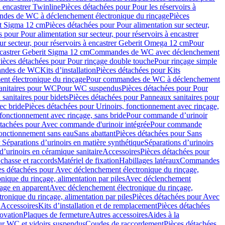
à encastrer Twinline
Pièces détachées pour Pour les réservoirs à
es de WC à déclenchement électronique du rinçage
Pièces
rit Sigma 12 cm
Pièces détachées pour Pour alimentation sur secteur,
 pour Pour alimentation sur secteur, pour réservoirs à encastrer
ur secteur, pour réservoirs à encastrer Geberit Omega 12 cm
Pour
encastrer Geberit Sigma 12 cm
Commandes de WC avec déclenchement
ièces détachées pour Pour rinçage double touche
Pour rinçage simple
mandes de WC
Kits d’installation
Pièces détachées pour Kits
nt électronique du rinçage
Pour commandes de WC à déclenchement
anitaires pour WC
Pour WC suspendus
Pièces détachées pour Pour
sanitaires pour bidets
Pièces détachées pour Panneaux sanitaires pour
ec bride
Pièces détachées pour Urinoirs, fonctionnement avec rinçage,
 fonctionnement avec rinçage, sans bride
Pour commande d’urinoir
étachées pour Avec commande d'urinoir intégrée
Pour commande
fonctionnement sans eau
Sans abattant
Pièces détachées pour Sans
 Séparations d’urinoirs en matière synthétique
Séparations d’urinoirs
d’urinoirs en céramique sanitaire
Accessoires
Pièces détachées pour
chasse et raccords
Matériel de fixation
Habillages latéraux
Commandes
es détachées pour Avec déclenchement électronique du rinçage,
ique du rinçage, alimentation par piles
Avec déclenchement
age en apparent
Avec déclenchement électronique du rinçage,
onique du rinçage, alimentation par piles
Pièces détachées pour Avec
 Accessoires
Kits d’installation et de remplacement
Pièces détachées
novation
Plaques de fermeture
Autres accessoires
Aides à la
ur WC et vidoirs suspendus
Coudes de raccordement
Pièces détachées