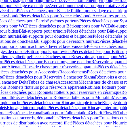
 pour Vidages pour baignoires, d52
Avec actionnement par poignée rota
tion pour vidage excentrique
Avec actionnement par poignée rotative et a
ivée d’eau
Pièces détachées pour Kits de finition pour vidage excentrique
ache-bonde
Pièces détachées pour Avec cache-bonde
Accessoires pour v
èces détachées pour Parois
Systèmes porteurs
Pièces détachées pour Sys
pports pour WC
Pièces détachées pour Bâti-supports pour WC
Bâti-suppo
pour bidets
Bâti-supports pour urinoirs
Pièces détachées pour Bâti-suppor
tion murale
Bâti-supports pour douches et baignoires
Pièces détachées p
rations de douches
Bâti-supports pour déversoirs muraux
Pièces détaché
i-supports pour machines à laver et lave-vaisselle
Pièces détachées pour 
rges de console
Bâti-supports pour éviers
Pièces détachées pour Bâti-sup
tière synthétique
Pièces détachées pour Réservoirs apparents pour WC,
on
Pièces détachées pour Basse et moyenne position
Réservoirs apparent
pour Attenant
Tubes de chasse pour réservoirs apparents
Pièces détachées
ièces détachées pour Accessoires
Raccordements
Pièces détachées pou
ma
Pièces détachées pour Réservoirs à encastrer Sigma
Réservoirs à enc
 encastrer Delta
Tubes de chasse
Accessoires
Mécanismes de chasse et rob
our Robinets flotteurs pour réservoirs apparents
Robinets flotteurs pour 
ièces détachées pour Robinets flotteurs pour réservoirs en céramique
Rob
Monolith
Pièces détachées pour Robinets flotteurs pour Monolith
Mécanis
imple touche
Pièces détachées pour Rinçage simple touche
Rinçage doub
lets
Rinçage interrompable
Pièces détachées pour Rinçage interrompabl
touche
Systèmes de canalisation pour l’alimentation
Geberit FlowFit
Tube
nsitions et raccords, démontables
Pièces détachées pour Transitions et 
rrices de distribution avec raccord fileté
Pièces détachées pour Nourrice