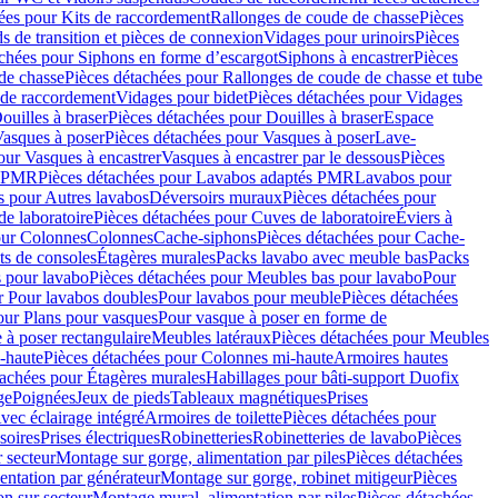
ées pour Kits de raccordement
Rallonges de coude de chasse
Pièces
s de transition et pièces de connexion
Vidages pour urinoirs
Pièces
achées pour Siphons en forme d’escargot
Siphons à encastrer
Pièces
de chasse
Pièces détachées pour Rallonges de coude de chasse et tube
 de raccordement
Vidages pour bidet
Pièces détachées pour Vidages
ouilles à braser
Pièces détachées pour Douilles à braser
Espace
asques à poser
Pièces détachées pour Vasques à poser
Lave-
our Vasques à encastrer
Vasques à encastrer par le dessous
Pièces
s PMR
Pièces détachées pour Lavabos adaptés PMR
Lavabos pour
s pour Autres lavabos
Déversoirs muraux
Pièces détachées pour
e laboratoire
Pièces détachées pour Cuves de laboratoire
Éviers à
our Colonnes
Colonnes
Cache-siphons
Pièces détachées pour Cache-
ts de consoles
Étagères murales
Packs lavabo avec meuble bas
Packs
 pour lavabo
Pièces détachées pour Meubles bas pour lavabo
Pour
r Pour lavabos doubles
Pour lavabos pour meuble
Pièces détachées
our Plans pour vasques
Pour vasque à poser en forme de
 à poser rectangulaire
Meubles latéraux
Pièces détachées pour Meubles
-haute
Pièces détachées pour Colonnes mi-haute
Armoires hautes
tachées pour Étagères murales
Habillages pour bâti-support Duofix
ge
Poignées
Jeux de pieds
Tableaux magnétiques
Prises
vec éclairage intégré
Armoires de toilette
Pièces détachées pour
soires
Prises électriques
Robinetteries
Robinetteries de lavabo
Pièces
 secteur
Montage sur gorge, alimentation par piles
Pièces détachées
entation par générateur
Montage sur gorge, robinet mitigeur
Pièces
n sur secteur
Montage mural, alimentation par piles
Pièces détachées