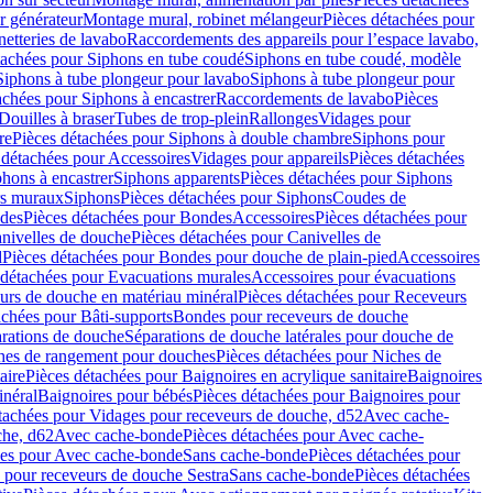
r générateur
Montage mural, robinet mélangeur
Pièces détachées pour
netteries de lavabo
Raccordements des appareils pour l’espace lavabo,
tachées pour Siphons en tube coudé
Siphons en tube coudé, modèle
Siphons à tube plongeur pour lavabo
Siphons à tube plongeur pour
achées pour Siphons à encastrer
Raccordements de lavabo
Pièces
Douilles à braser
Tubes de trop-plein
Rallonges
Vidages pour
re
Pièces détachées pour Siphons à double chambre
Siphons pour
 détachées pour Accessoires
Vidages pour appareils
Pièces détachées
hons à encastrer
Siphons apparents
Pièces détachées pour Siphons
rs muraux
Siphons
Pièces détachées pour Siphons
Coudes de
des
Pièces détachées pour Bondes
Accessoires
Pièces détachées pour
nivelles de douche
Pièces détachées pour Canivelles de
d
Pièces détachées pour Bondes pour douche de plain-pied
Accessoires
 détachées pour Evacuations murales
Accessoires pour évacuations
urs de douche en matériau minéral
Pièces détachées pour Receveurs
achées pour Bâti-supports
Bondes pour receveurs de douche
arations de douche
Séparations de douche latérales pour douche de
hes de rangement pour douches
Pièces détachées pour Niches de
aire
Pièces détachées pour Baignoires en acrylique sanitaire
Baignoires
inéral
Baignoires pour bébés
Pièces détachées pour Baignoires pour
tachées pour Vidages pour receveurs de douche, d52
Avec cache-
che, d62
Avec cache-bonde
Pièces détachées pour Avec cache-
ées pour Avec cache-bonde
Sans cache-bonde
Pièces détachées pour
 pour receveurs de douche Sestra
Sans cache-bonde
Pièces détachées