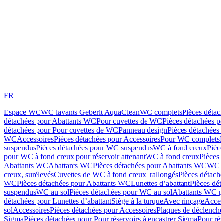
FR
Espace WC
WC lavants Geberit AquaClean
WC complets
Pièces déta
détachées pour Abattants WC
Pour cuvettes de WC
Pièces détachées 
détachées pour Pour cuvettes de WC
Panneau design
Pièces détachées
WC
Accessoires
Pièces détachées pour Accessoires
Pour WC complets
suspendus
Pièces détachées pour WC suspendus
WC à fond creux
Pièc
pour WC à fond creux pour réservoir attenant
WC à fond creux
Pièces
Abattants WC
Abattants WC
Pièces détachées pour Abattants WC
WC 
creux, surélevés
Cuvettes de WC à fond creux, rallongés
Pièces détach
WC
Pièces détachées pour Abattants WC
Lunettes d’abattant
Pièces dé
suspendus
WC au sol
Pièces détachées pour WC au sol
Abattants WC p
détachées pour Lunettes d’abattant
Siège à la turque
Avec rinçage
Acce
sol
Accessoires
Pièces détachées pour Accessoires
Plaques de déclenc
Sigma
Pièces détachées pour Pour réservoirs à encastrer Sigma
Pour ré