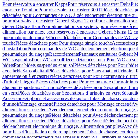
Pour réservoirs à encastrer Kappa
Pour réservoirs à encastrer Delta
Piè
encastrer Twinline
Pour réservoirs à encastrer 300T
Pièces détachées p
détachées pour Commandes de WC à déclenchement électronique du 
pour réservoirs à encastrer Geberit Sigma 12 cm
Pour alimentation sur
Geberit Sigma 8 cm
Pour alimentation sur secteur, pour réservoirs à 
alimentation par piles, pour réservoirs à encastrer Geberit Sigma 12 c
pneumatique du rinçage
Pièces détachées pour Commandes de WC ave
touche
Pièces détachées pour Pour rinçage simple touche
Accessoires
d’installation
Pour commandes de WC à déclenchement électronique d
pneumatique du rinçage
Raccordements
Panneaux sanitaires Geberit M
WC suspendus
Pour WC au sol
Pièces détachées pour Pour WC au sol
bidets
Pour bidets suspendus et au sol
Pièces détachées pour Pour bidet
avec bride
Sans abattant
Pièces détachées pour Sans abattant
Urinoirs, 
apparente ou à encastrer
Pièces détachées pour Pour commande d’urino
d'urinoir intégrée
Pièces détachées pour Pour commande d'urinoir inté
abattant
Séparations d’urinoirs
Pièces détachées pour Séparations d’uri
en verre
Pièces détachées pour Séparations d’urinoirs en verre
Séparati
Accessoires
Siphons et accessoires de siphon
Tubes de chasse, coudes 
dʼurinoir
Montage encastré
Pièces détachées pour Montage encastré
Ave
alimentation sur secteur
Avec déclenchement électronique du rinçage, a
pneumatique du rinçage
Pièces détachées pour Avec déclenchement p
alimentation sur secteur
Pièces détachées pour Avec déclenchement élec
déclenchement électronique du rinçage, alimentation par piles
Avec dé
pour Kits d’installation et de remplacement
Tubes de chasse, coudes de
commande
Raccordements des appareils pour WC, urinoirs et bidets
Vi