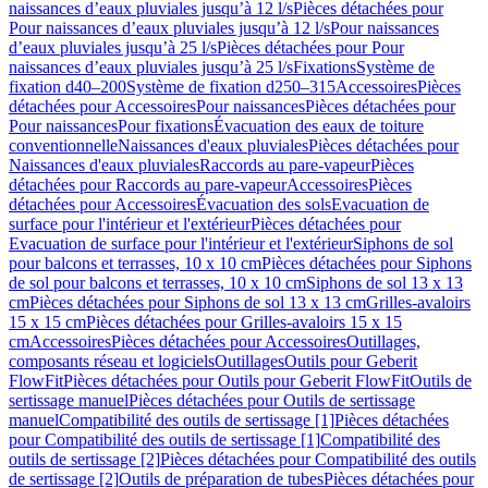
naissances d’eaux pluviales jusqu’à 12 l/s
Pièces détachées pour
Pour naissances d’eaux pluviales jusqu’à 12 l/s
Pour naissances
d’eaux pluviales jusqu’à 25 l/s
Pièces détachées pour Pour
naissances d’eaux pluviales jusqu’à 25 l/s
Fixations
Système de
fixation d40–200
Système de fixation d250–315
Accessoires
Pièces
détachées pour Accessoires
Pour naissances
Pièces détachées pour
Pour naissances
Pour fixations
Évacuation des eaux de toiture
conventionnelle
Naissances d'eaux pluviales
Pièces détachées pour
Naissances d'eaux pluviales
Raccords au pare-vapeur
Pièces
détachées pour Raccords au pare-vapeur
Accessoires
Pièces
détachées pour Accessoires
Évacuation des sols
Evacuation de
surface pour l'intérieur et l'extérieur
Pièces détachées pour
Evacuation de surface pour l'intérieur et l'extérieur
Siphons de sol
pour balcons et terrasses, 10 x 10 cm
Pièces détachées pour Siphons
de sol pour balcons et terrasses, 10 x 10 cm
Siphons de sol 13 x 13
cm
Pièces détachées pour Siphons de sol 13 x 13 cm
Grilles-avaloirs
15 x 15 cm
Pièces détachées pour Grilles-avaloirs 15 x 15
cm
Accessoires
Pièces détachées pour Accessoires
Outillages,
composants réseau et logiciels
Outillages
Outils pour Geberit
FlowFit
Pièces détachées pour Outils pour Geberit FlowFit
Outils de
sertissage manuel
Pièces détachées pour Outils de sertissage
manuel
Compatibilité des outils de sertissage [1]
Pièces détachées
pour Compatibilité des outils de sertissage [1]
Compatibilité des
outils de sertissage [2]
Pièces détachées pour Compatibilité des outils
de sertissage [2]
Outils de préparation de tubes
Pièces détachées pour