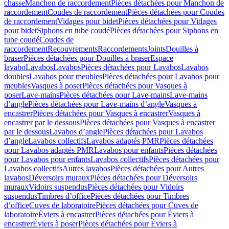
chasse
Manchon de raccordement
Pièces détachées pour Manchon de
raccordement
Coudes de raccordement
Pièces détachées pour Coudes
de raccordement
Vidages pour bidet
Pièces détachées pour Vidages
pour bidet
Siphons en tube coudé
Pièces détachées pour Siphons en
tube coudé
Coudes de
raccordement
Recouvrements
Raccordements
Joints
Douilles à
braser
Pièces détachées pour Douilles à braser
Espace
lavabo
Lavabos
Lavabos
Pièces détachées pour Lavabos
Lavabos
doubles
Lavabos pour meubles
Pièces détachées pour Lavabos pour
meubles
Vasques à poser
Pièces détachées pour Vasques à
poser
Lave-mains
Pièces détachées pour Lave-mains
Lave-mains
d’angle
Pièces détachées pour Lave-mains d’angle
Vasques à
encastrer
Pièces détachées pour Vasques à encastrer
Vasques à
encastrer par le dessous
Pièces détachées pour Vasques à encastrer
par le dessous
Lavabos d’angle
Pièces détachées pour Lavabos
d’angle
Lavabos collectifs
Lavabos adaptés PMR
Pièces détachées
pour Lavabos adaptés PMR
Lavabos pour enfants
Pièces détachées
pour Lavabos pour enfants
Lavabos collectifs
Pièces détachées pour
Lavabos collectifs
Autres lavabos
Pièces détachées pour Autres
lavabos
Déversoirs muraux
Pièces détachées pour Déversoirs
muraux
Vidoirs suspendus
Pièces détachées pour Vidoirs
suspendus
Timbres dʼoffice
Pièces détachées pour Timbres
dʼoffice
Cuves de laboratoire
Pièces détachées pour Cuves de
laboratoire
Éviers à encastrer
Pièces détachées pour Éviers à
encastrer
Éviers à poser
Pièces détachées pour Éviers à