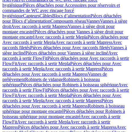
hygiénique
Pièces détachées pour Accessoires pour réservoirs et
commandes de WC avec rinçage forcé
hygiénique
Capteurs
Câbles
Blocs d’alimentation
Pièces détachées
pour Blocs d’alimentation
Composants réseau
Vannes
Vannes à siège
droit
Avec raccords à sertir Mapress
Vannes à siège droit pour
montage encastré
Pièces détachées pour Vannes à siège droit pour
montage encastré
Avec raccords à sertir Mepla
Pièces détachées pour
Avec raccords à sertir Mepla
Avec raccords à sertir Mapress
Avec
raccords filetés
Pièces détachées pour Avec raccords filetés
Vannes à
siège incliné
Pièces détachées pour Vannes à siège incliné
Avec
raccords à sertir FlowFit
Pièces détachées pour Avec raccords à sertir
FlowFit
Avec raccords à sertir Mepla
Pièces détachées pour Avec
raccords à sertir Mepla
Avec raccords à sertir Mapress
Pièces
détachées pour Avec raccords à sertir Mapress
Vannes de
prélèvement
Robinets de vidange
Robinets à boisseau
sphérique
Pièces détachées pour Robinets à boisseau sphérique
Avec
raccords à sertir FlowFit
Pièces détachées pour Avec raccords à sertir
FlowFit
Avec raccords à sertir Mepla
Pièces détachées pour Avec
raccords à sertir Mepla
Avec raccords à sertir Mapress
Pièces
détachées pour Avec raccords à sertir Mapress
Robinets à boisseau
sphérique pour montage encastré
Pièces détachées pour Robinets à
boisseau sphérique pour montage encastré
Avec raccords à sertir
FlowFit
Avec raccords à sertir Mepla
Avec raccords à sertir
Mapress
Pièces détachées pour Avec raccords à sertir Mapress
Avec