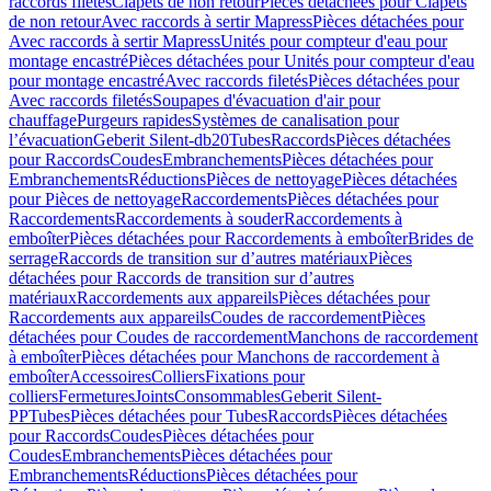
raccords filetés
Clapets de non retour
Pièces détachées pour Clapets
de non retour
Avec raccords à sertir Mapress
Pièces détachées pour
Avec raccords à sertir Mapress
Unités pour compteur d'eau pour
montage encastré
Pièces détachées pour Unités pour compteur d'eau
pour montage encastré
Avec raccords filetés
Pièces détachées pour
Avec raccords filetés
Soupapes d'évacuation d'air pour
chauffage
Purgeurs rapides
Systèmes de canalisation pour
l’évacuation
Geberit Silent-db20
Tubes
Raccords
Pièces détachées
pour Raccords
Coudes
Embranchements
Pièces détachées pour
Embranchements
Réductions
Pièces de nettoyage
Pièces détachées
pour Pièces de nettoyage
Raccordements
Pièces détachées pour
Raccordements
Raccordements à souder
Raccordements à
emboîter
Pièces détachées pour Raccordements à emboîter
Brides de
serrage
Raccords de transition sur d’autres matériaux
Pièces
détachées pour Raccords de transition sur d’autres
matériaux
Raccordements aux appareils
Pièces détachées pour
Raccordements aux appareils
Coudes de raccordement
Pièces
détachées pour Coudes de raccordement
Manchons de raccordement
à emboîter
Pièces détachées pour Manchons de raccordement à
emboîter
Accessoires
Colliers
Fixations pour
colliers
Fermetures
Joints
Consommables
Geberit Silent-
PP
Tubes
Pièces détachées pour Tubes
Raccords
Pièces détachées
pour Raccords
Coudes
Pièces détachées pour
Coudes
Embranchements
Pièces détachées pour
Embranchements
Réductions
Pièces détachées pour