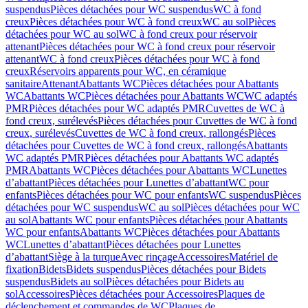
suspendus
Pièces détachées pour WC suspendus
WC à fond
creux
Pièces détachées pour WC à fond creux
WC au sol
Pièces
détachées pour WC au sol
WC à fond creux pour réservoir
attenant
Pièces détachées pour WC à fond creux pour réservoir
attenant
WC à fond creux
Pièces détachées pour WC à fond
creux
Réservoirs apparents pour WC, en céramique
sanitaire
Attenant
Abattants WC
Pièces détachées pour Abattants
WC
Abattants WC
Pièces détachées pour Abattants WC
WC adaptés
PMR
Pièces détachées pour WC adaptés PMR
Cuvettes de WC à
fond creux, surélevés
Pièces détachées pour Cuvettes de WC à fond
creux, surélevés
Cuvettes de WC à fond creux, rallongés
Pièces
détachées pour Cuvettes de WC à fond creux, rallongés
Abattants
WC adaptés PMR
Pièces détachées pour Abattants WC adaptés
PMR
Abattants WC
Pièces détachées pour Abattants WC
Lunettes
d’abattant
Pièces détachées pour Lunettes d’abattant
WC pour
enfants
Pièces détachées pour WC pour enfants
WC suspendus
Pièces
détachées pour WC suspendus
WC au sol
Pièces détachées pour WC
au sol
Abattants WC pour enfants
Pièces détachées pour Abattants
WC pour enfants
Abattants WC
Pièces détachées pour Abattants
WC
Lunettes d’abattant
Pièces détachées pour Lunettes
d’abattant
Siège à la turque
Avec rinçage
Accessoires
Matériel de
fixation
Bidets
Bidets suspendus
Pièces détachées pour Bidets
suspendus
Bidets au sol
Pièces détachées pour Bidets au
sol
Accessoires
Pièces détachées pour Accessoires
Plaques de
déclenchement et commandes de WC
Plaques de