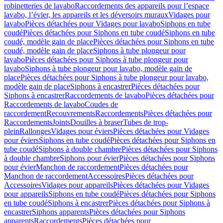
robinetteries de lavabo
Raccordements des appareils pour l’espace
lavabo, l’évier, les appareils et les déversoirs muraux
Vidages pour
lavabo
Pièces détachées pour Vidages pour lavabo
Siphons en tube
coudé
Pièces détachées pour Siphons en tube coudé
Siphons en tube
coudé, modèle gain de place
Pièces détachées pour Siphons en tube
coudé, modèle gain de place
Siphons à tube plongeur pour
lavabo
Pièces détachées pour Siphons à tube plongeur pour
lavabo
Siphons à tube plongeur pour lavabo, modèle gain de
place
Pièces détachées pour Siphons à tube plongeur pour lavabo,
modèle gain de place
Siphons à encastrer
Pièces détachées pour
Siphons à encastrer
Raccordements de lavabo
Pièces détachées pour
Raccordements de lavabo
Coudes de
raccordement
Recouvrements
Raccordements
Pièces détachées pour
Raccordements
Joints
Douilles à braser
Tubes de trop-
plein
Rallonges
Vidages pour éviers
Pièces détachées pour Vidages
pour éviers
Siphons en tube coudé
Pièces détachées pour Siphons en
tube coudé
Siphons à double chambre
Pièces détachées pour Siphons
à double chambre
Siphons pour évier
Pièces détachées pour Siphons
pour évier
Manchon de raccordement
Pièces détachées pour
Manchon de raccordement
Accessoires
Pièces détachées pour
Accessoires
Vidages pour appareils
Pièces détachées pour Vidages
pour appareils
Siphons en tube coudé
Pièces détachées pour Siphons
en tube coudé
Siphons à encastrer
Pièces détachées pour Siphons à
encastrer
Siphons apparents
Pièces détachées pour Siphons
apparents
Raccordements
Pièces détachées pour