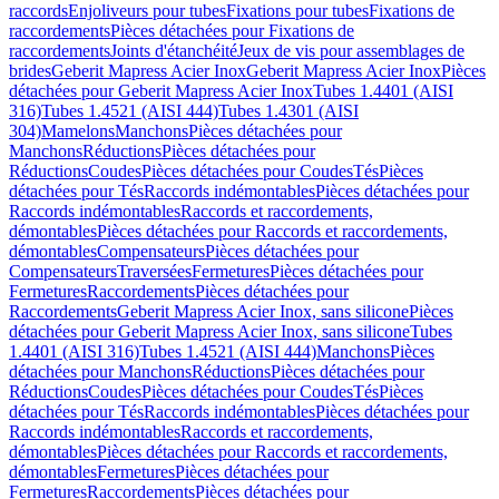
raccords
Enjoliveurs pour tubes
Fixations pour tubes
Fixations de
raccordements
Pièces détachées pour Fixations de
raccordements
Joints d'étanchéité
Jeux de vis pour assemblages de
brides
Geberit Mapress Acier Inox
Geberit Mapress Acier Inox
Pièces
détachées pour Geberit Mapress Acier Inox
Tubes 1.4401 (AISI
316)
Tubes 1.4521 (AISI 444)
Tubes 1.4301 (AISI
304)
Mamelons
Manchons
Pièces détachées pour
Manchons
Réductions
Pièces détachées pour
Réductions
Coudes
Pièces détachées pour Coudes
Tés
Pièces
détachées pour Tés
Raccords indémontables
Pièces détachées pour
Raccords indémontables
Raccords et raccordements,
démontables
Pièces détachées pour Raccords et raccordements,
démontables
Compensateurs
Pièces détachées pour
Compensateurs
Traversées
Fermetures
Pièces détachées pour
Fermetures
Raccordements
Pièces détachées pour
Raccordements
Geberit Mapress Acier Inox, sans silicone
Pièces
détachées pour Geberit Mapress Acier Inox, sans silicone
Tubes
1.4401 (AISI 316)
Tubes 1.4521 (AISI 444)
Manchons
Pièces
détachées pour Manchons
Réductions
Pièces détachées pour
Réductions
Coudes
Pièces détachées pour Coudes
Tés
Pièces
détachées pour Tés
Raccords indémontables
Pièces détachées pour
Raccords indémontables
Raccords et raccordements,
démontables
Pièces détachées pour Raccords et raccordements,
démontables
Fermetures
Pièces détachées pour
Fermetures
Raccordements
Pièces détachées pour