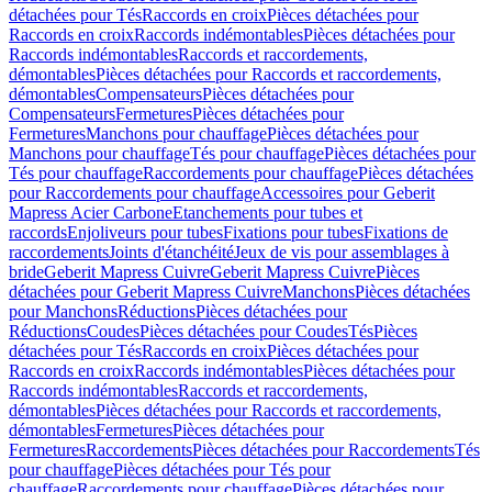
détachées pour Tés
Raccords en croix
Pièces détachées pour
Raccords en croix
Raccords indémontables
Pièces détachées pour
Raccords indémontables
Raccords et raccordements,
démontables
Pièces détachées pour Raccords et raccordements,
démontables
Compensateurs
Pièces détachées pour
Compensateurs
Fermetures
Pièces détachées pour
Fermetures
Manchons pour chauffage
Pièces détachées pour
Manchons pour chauffage
Tés pour chauffage
Pièces détachées pour
Tés pour chauffage
Raccordements pour chauffage
Pièces détachées
pour Raccordements pour chauffage
Accessoires pour Geberit
Mapress Acier Carbone
Etanchements pour tubes et
raccords
Enjoliveurs pour tubes
Fixations pour tubes
Fixations de
raccordements
Joints d'étanchéité
Jeux de vis pour assemblages à
bride
Geberit Mapress Cuivre
Geberit Mapress Cuivre
Pièces
détachées pour Geberit Mapress Cuivre
Manchons
Pièces détachées
pour Manchons
Réductions
Pièces détachées pour
Réductions
Coudes
Pièces détachées pour Coudes
Tés
Pièces
détachées pour Tés
Raccords en croix
Pièces détachées pour
Raccords en croix
Raccords indémontables
Pièces détachées pour
Raccords indémontables
Raccords et raccordements,
démontables
Pièces détachées pour Raccords et raccordements,
démontables
Fermetures
Pièces détachées pour
Fermetures
Raccordements
Pièces détachées pour Raccordements
Tés
pour chauffage
Pièces détachées pour Tés pour
chauffage
Raccordements pour chauffage
Pièces détachées pour