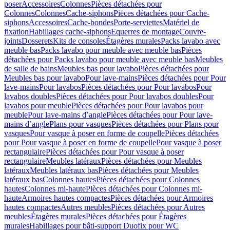
poser
Accessoires
Colonnes
Pièces détachées pour
Colonnes
Colonnes
Cache-siphons
Pièces détachées pour Cache-
siphons
Accessoires
Cache-bondes
Porte-serviettes
Matériel de
fixation
Habillages cache-siphons
Equerres de montage
Couvre-
joints
Dosserets
Kits de consoles
Étagères murales
Packs lavabo avec
meuble bas
Packs lavabo pour meuble avec meuble bas
Pièces
détachées pour Packs lavabo pour meuble avec meuble bas
Meubles
de salle de bains
Meubles bas pour lavabo
Pièces détachées pour
Meubles bas pour lavabo
Pour lave-mains
Pièces détachées pour Pour
lave-mains
Pour lavabos
Pièces détachées pour Pour lavabos
Pour
lavabos doubles
Pièces détachées pour Pour lavabos doubles
Pour
lavabos pour meuble
Pièces détachées pour Pour lavabos pour
meuble
Pour lave-mains d’angle
Pièces détachées pour Pour lave-
mains d’angle
Plans pour vasques
Pièces détachées pour Plans pour
vasques
Pour vasque à poser en forme de coupelle
Pièces détachées
pour Pour vasque à poser en forme de coupelle
Pour vasque à poser
rectangulaire
Pièces détachées pour Pour vasque à poser
rectangulaire
Meubles latéraux
Pièces détachées pour Meubles
latéraux
Meubles latéraux bas
Pièces détachées pour Meubles
latéraux bas
Colonnes hautes
Pièces détachées pour Colonnes
hautes
Colonnes mi-haute
Pièces détachées pour Colonnes mi-
haute
Armoires hautes compactes
Pièces détachées pour Armoires
hautes compactes
Autres meubles
Pièces détachées pour Autres
meubles
Étagères murales
Pièces détachées pour Étagères
murales
Habillages pour bâti-support Duofix pour WC