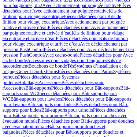
pour baignoires, d52
Avec actionnement par poignée rotative
Pièces
détachées pour Avec actionnement par poignée rotative
Kits de
finition pour vidage excentrique
Pièces détachées pour Kits de
finition pour vidage excentrique
Avec actionnement par poignée
rotative et arrivée d’eau
Pièces détachées pour Avec actionnement
par poignée rotative et arrivée d’eau
Kits de finition pour vidage
excentrique et arrivée d’eau
Pièces détachées pour Kits de finition
pour vidage excentrique et arrivée d’eau
Avec déclenchement par
pression PushControl
Pièces détachées pour Avec déclenchement par
pression PushControl
Avec cache-bonde
Pièces détachées pour Avec
cache-bonde
Accessoires pour vidages pour baignoires
Kits de
raccordement
Bouchons de bonde
Tés
Systèmes d’installation et de
rinçage
Geberit Duofix
Parois
Pièces détachées pour Parois
Systèmes
porteurs
Pièces détachées pour Systèmes
porteurs
Habillages
Accessoires
Pièces détachées pour
Accessoires
Bâti-supports
Pièces détachées pour Bâti-supports
Bâti-
supports pour WC
Pièces détachées pour Bâti-supports pour
WC
Bâti-supports pour lavabos
Pièces détachées pour Bâti-supports
pour lavabos
Bâti-supports pour bidets
Pièces détachées pour Bâti-
supports pour bidets
Bâti-supports pour urinoirs
Pièces détachées
pour Bâti-supports pour urinoirs
Bâti-supports pour douches avec
évacuation murale
Pièces détachées pour Bâti-supports pour douches
avec évacuation murale
Bâti-supports pour douches et
baignoires
Pièces détachées pour Bâti-supports pour douches et