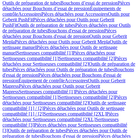
Outils de préparation de tubes
Bouchons d’essai de pression
Pièces
détachées pour Bouchons d’essai de pression
Équipements de
contrôle
Accessoires
Pièces détachées pour Accessoires
Outils pour
Geberit PushFit
Pièces détachées pour Outils pour Geberit
PushFit
Outils de préparation de tubes
Pièces détachées pour Outils
de préparation de tubes
Bouchons d'essai de pression
Pièces
détachées pour Bouchons d'essai de pression
Outils pour Geberit
Mepla
Pièces détachées pour Outils pour Geberit Mepla
Outils de
sertissage manuel
Pièces détachées pour Outils de sertissage
manuel
Sertisseuses compatibilité [1]
Pièces détachées pour
Sertisseuses compatibilité [1]
Sertisseuses compatibilité [2]
Pièces
détachées pour Sertisseuses compatibilité [2]
Outils de préparation de
tubes
Pièces détachées pour Outils de préparation de tubes
Bouchons
d'essai de pression
Pièces détachées pour Bouchons d'essai de
pression
Équipement de contrôle
Accessoires
Outils pour Geberit
Mapress
Pièces détachées pour Outils pour Geberit
Mapress
Sertisseuses compatibilité [1]
Pièces détachées pour
Sertisseuses compatibilité [1]
Sertisseuses compatibilité [2]
Pièces
détachées pour Sertisseuses compatibilité [2]
Outils de sertissage
compatibilité [1] / [2]
Pièces détachées pour Outils de sertissage
compatibilité [1] / [2]
Sertisseuses compatibilité [2XL]
Pièces
détachées pour Sertisseuses compatibilité [2XL]
Sertisseuses
compatibilité [3]
Pièces détachées pour Sertisseuses compatibilité
[3]
Outils de préparation de tubes
Pièces détachées pour Outils de
préparation de tubes
Bouchons d'essai de pression
Pièces détachées