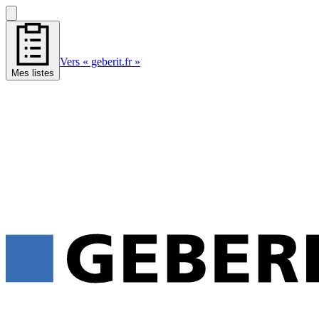
Vers « geberit.fr »
Mes listes