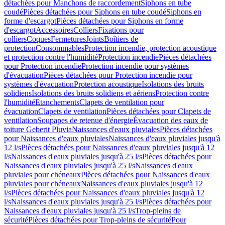
détachées pour Manchons de raccordement
Siphons en tube
coudé
Pièces détachées pour Siphons en tube coudé
Siphons en
forme d'escargot
Pièces détachées pour Siphons en forme
d'escargot
Accessoires
Colliers
Fixations pour
colliers
Coques
Fermetures
Joints
Boîtiers de
protection
Consommables
Protection incendie, protection acoustique
et protection contre l'humidité
Protection incendie
Pièces détachées
pour Protection incendie
Protection incendie pour systèmes
d'évacuation
Pièces détachées pour Protection incendie pour
systèmes d'évacuation
Protection acoustique
Isolations des bruits
solidiens
Isolations des bruits solidiens et aériens
Protection contre
l'humidité
Etanchements
Clapets de ventilation pour
évacuation
Clapets de ventilation
Pièces détachées pour Clapets de
ventilation
Soupapes de retenue d'énergie
Évacuation des eaux de
toiture Geberit Pluvia
Naissances d'eaux pluviales
Pièces détachées
pour Naissances d'eaux pluviales
Naissances d'eaux pluviales jusqu'à
12 l/s
Pièces détachées pour Naissances d'eaux pluviales jusqu'à 12
l/s
Naissances d'eaux pluviales jusqu'à 25 l/s
Pièces détachées pour
Naissances d'eaux pluviales jusqu'à 25 l/s
Naissances d'eaux
pluviales pour chéneaux
Pièces détachées pour Naissances d'eaux
pluviales pour chéneaux
Naissances d'eaux pluviales jusqu'à 12
l/s
Pièces détachées pour Naissances d'eaux pluviales jusqu'à 12
l/s
Naissances d'eaux pluviales jusqu'à 25 l/s
Pièces détachées pour
Naissances d'eaux pluviales jusqu'à 25 l/s
Trop-pleins de
sécurité
Pièces détachées pour Trop-pleins de sécurité
Pour