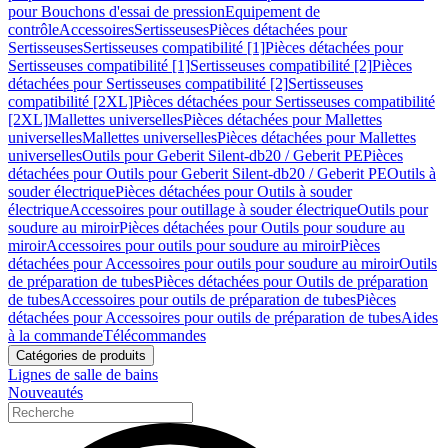
pour Bouchons d'essai de pression
Equipement de
contrôle
Accessoires
Sertisseuses
Pièces détachées pour
Sertisseuses
Sertisseuses compatibilité [1]
Pièces détachées pour
Sertisseuses compatibilité [1]
Sertisseuses compatibilité [2]
Pièces
détachées pour Sertisseuses compatibilité [2]
Sertisseuses
compatibilité [2XL]
Pièces détachées pour Sertisseuses compatibilité
[2XL]
Mallettes universelles
Pièces détachées pour Mallettes
universelles
Mallettes universelles
Pièces détachées pour Mallettes
universelles
Outils pour Geberit Silent-db20 / Geberit PE
Pièces
détachées pour Outils pour Geberit Silent-db20 / Geberit PE
Outils à
souder électrique
Pièces détachées pour Outils à souder
électrique
Accessoires pour outillage à souder électrique
Outils pour
soudure au miroir
Pièces détachées pour Outils pour soudure au
miroir
Accessoires pour outils pour soudure au miroir
Pièces
détachées pour Accessoires pour outils pour soudure au miroir
Outils
de préparation de tubes
Pièces détachées pour Outils de préparation
de tubes
Accessoires pour outils de préparation de tubes
Pièces
détachées pour Accessoires pour outils de préparation de tubes
Aides
à la commande
Télécommandes
Catégories de produits
Lignes de salle de bains
Nouveautés