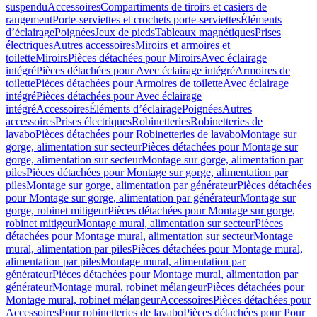
suspendu
Accessoires
Compartiments de tiroirs et casiers de
rangement
Porte-serviettes et crochets porte-serviettes
Éléments
d’éclairage
Poignées
Jeux de pieds
Tableaux magnétiques
Prises
électriques
Autres accessoires
Miroirs et armoires et
toilette
Miroirs
Pièces détachées pour Miroirs
Avec éclairage
intégré
Pièces détachées pour Avec éclairage intégré
Armoires de
toilette
Pièces détachées pour Armoires de toilette
Avec éclairage
intégré
Pièces détachées pour Avec éclairage
intégré
Accessoires
Éléments d’éclairage
Poignées
Autres
accessoires
Prises électriques
Robinetteries
Robinetteries de
lavabo
Pièces détachées pour Robinetteries de lavabo
Montage sur
gorge, alimentation sur secteur
Pièces détachées pour Montage sur
gorge, alimentation sur secteur
Montage sur gorge, alimentation par
piles
Pièces détachées pour Montage sur gorge, alimentation par
piles
Montage sur gorge, alimentation par générateur
Pièces détachées
pour Montage sur gorge, alimentation par générateur
Montage sur
gorge, robinet mitigeur
Pièces détachées pour Montage sur gorge,
robinet mitigeur
Montage mural, alimentation sur secteur
Pièces
détachées pour Montage mural, alimentation sur secteur
Montage
mural, alimentation par piles
Pièces détachées pour Montage mural,
alimentation par piles
Montage mural, alimentation par
générateur
Pièces détachées pour Montage mural, alimentation par
générateur
Montage mural, robinet mélangeur
Pièces détachées pour
Montage mural, robinet mélangeur
Accessoires
Pièces détachées pour
Accessoires
Pour robinetteries de lavabo
Pièces détachées pour Pour