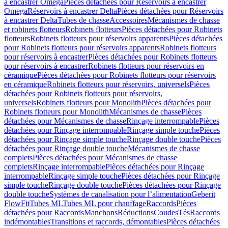
à encastrer Omega
Pièces détachées pour Réservoirs à encastrer
Omega
Réservoirs à encastrer Delta
Pièces détachées pour Réservoirs
à encastrer Delta
Tubes de chasse
Accessoires
Mécanismes de chasse
et robinets flotteurs
Robinets flotteurs
Pièces détachées pour Robinets
flotteurs
Robinets flotteurs pour réservoirs apparents
Pièces détachées
pour Robinets flotteurs pour réservoirs apparents
Robinets flotteurs
pour réservoirs à encastrer
Pièces détachées pour Robinets flotteurs
pour réservoirs à encastrer
Robinets flotteurs pour réservoirs en
céramique
Pièces détachées pour Robinets flotteurs pour réservoirs
en céramique
Robinets flotteurs pour réservoirs, universels
Pièces
détachées pour Robinets flotteurs pour réservoirs,
universels
Robinets flotteurs pour Monolith
Pièces détachées pour
Robinets flotteurs pour Monolith
Mécanismes de chasse
Pièces
détachées pour Mécanismes de chasse
Rinçage interrompable
Pièces
détachées pour Rinçage interrompable
Rinçage simple touche
Pièces
détachées pour Rinçage simple touche
Rinçage double touche
Pièces
détachées pour Rinçage double touche
Mécanismes de chasse
complets
Pièces détachées pour Mécanismes de chasse
complets
Rinçage interrompable
Pièces détachées pour Rinçage
interrompable
Rinçage simple touche
Pièces détachées pour Rinçage
simple touche
Rinçage double touche
Pièces détachées pour Rinçage
double touche
Systèmes de canalisation pour l’alimentation
Geberit
FlowFit
Tubes ML
Tubes ML pour chauffage
Raccords
Pièces
détachées pour Raccords
Manchons
Réductions
Coudes
Tés
Raccords
indémontables
Transitions et raccords, démontables
Pièces détachées