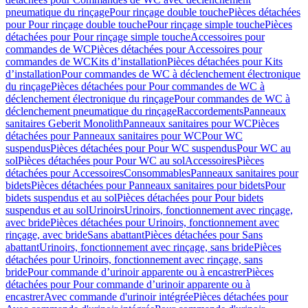
pneumatique du rinçage
Pour rinçage double touche
Pièces détachées
pour Pour rinçage double touche
Pour rinçage simple touche
Pièces
détachées pour Pour rinçage simple touche
Accessoires pour
commandes de WC
Pièces détachées pour Accessoires pour
commandes de WC
Kits d’installation
Pièces détachées pour Kits
d’installation
Pour commandes de WC à déclenchement électronique
du rinçage
Pièces détachées pour Pour commandes de WC à
déclenchement électronique du rinçage
Pour commandes de WC à
déclenchement pneumatique du rinçage
Raccordements
Panneaux
sanitaires Geberit Monolith
Panneaux sanitaires pour WC
Pièces
détachées pour Panneaux sanitaires pour WC
Pour WC
suspendus
Pièces détachées pour Pour WC suspendus
Pour WC au
sol
Pièces détachées pour Pour WC au sol
Accessoires
Pièces
détachées pour Accessoires
Consommables
Panneaux sanitaires pour
bidets
Pièces détachées pour Panneaux sanitaires pour bidets
Pour
bidets suspendus et au sol
Pièces détachées pour Pour bidets
suspendus et au sol
Urinoirs
Urinoirs, fonctionnement avec rinçage,
avec bride
Pièces détachées pour Urinoirs, fonctionnement avec
rinçage, avec bride
Sans abattant
Pièces détachées pour Sans
abattant
Urinoirs, fonctionnement avec rinçage, sans bride
Pièces
détachées pour Urinoirs, fonctionnement avec rinçage, sans
bride
Pour commande d’urinoir apparente ou à encastrer
Pièces
détachées pour Pour commande d’urinoir apparente ou à
encastrer
Avec commande d'urinoir intégrée
Pièces détachées pour