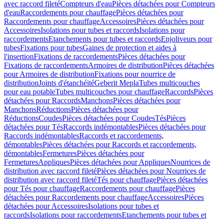
avec raccord fileté
Compteurs d'eau
Pièces détachées pour Compteurs
d'eau
Raccordements pour chauffage
Pièces détachées pour
Raccordements pour chauffage
Accessoires
Pièces détachées pour
Accessoires
Isolations pour tubes et raccords
Isolations pour
raccordements
Etanchements pour tubes et raccords
Enjoliveurs pour
tubes
Fixations pour tubes
Gaines de protection et aides à
l'insertion
Fixations de raccordements
Pièces détachées pour
Fixations de raccordements
Armoires de distribution
Pièces détachées
pour Armoires de distribution
Fixations pour nourrice de
distribution
Joints d'étanchéité
Geberit Mepla
Tubes multicouches
pour eau potable
Tubes multicouches pour chauffage
Raccords
Pièces
détachées pour Raccords
Manchons
Pièces détachées pour
Manchons
Réductions
Pièces détachées pour
Réductions
Coudes
Pièces détachées pour Coudes
Tés
Pièces
détachées pour Tés
Raccords indémontables
Pièces détachées pour
Raccords indémontables
Raccords et raccordements,
démontables
Pièces détachées pour Raccords et raccordements,
démontables
Fermetures
Pièces détachées pour
Fermetures
Appliques
Pièces détachées pour Appliques
Nourrices de
distribution avec raccord fileté
Pièces détachées pour Nourrices de
distribution avec raccord fileté
Tés pour chauffage
Pièces détachées
pour Tés pour chauffage
Raccordements pour chauffage
Pièces
détachées pour Raccordements pour chauffage
Accessoires
Pièces
détachées pour Accessoires
Isolations pour tubes et
raccords
Isolations pour raccordements
Etanchements pour tubes et