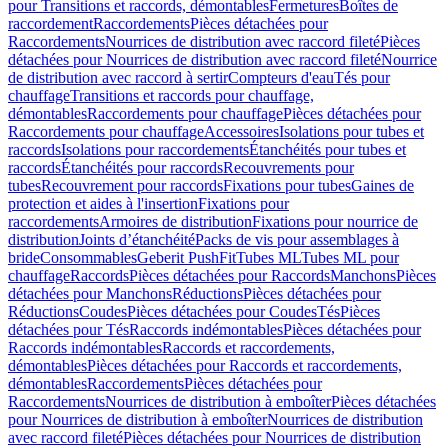
pour Transitions et raccords, démontables
Fermetures
Boîtes de
raccordement
Raccordements
Pièces détachées pour
Raccordements
Nourrices de distribution avec raccord fileté
Pièces
détachées pour Nourrices de distribution avec raccord fileté
Nourrice
de distribution avec raccord à sertir
Compteurs d'eau
Tés pour
chauffage
Transitions et raccords pour chauffage,
démontables
Raccordements pour chauffage
Pièces détachées pour
Raccordements pour chauffage
Accessoires
Isolations pour tubes et
raccords
Isolations pour raccordements
Étanchéités pour tubes et
raccords
Étanchéités pour raccords
Recouvrements pour
tubes
Recouvrement pour raccords
Fixations pour tubes
Gaines de
protection et aides à l'insertion
Fixations pour
raccordements
Armoires de distribution
Fixations pour nourrice de
distribution
Joints d’étanchéité
Packs de vis pour assemblages à
bride
Consommables
Geberit PushFit
Tubes ML
Tubes ML pour
chauffage
Raccords
Pièces détachées pour Raccords
Manchons
Pièces
détachées pour Manchons
Réductions
Pièces détachées pour
Réductions
Coudes
Pièces détachées pour Coudes
Tés
Pièces
détachées pour Tés
Raccords indémontables
Pièces détachées pour
Raccords indémontables
Raccords et raccordements,
démontables
Pièces détachées pour Raccords et raccordements,
démontables
Raccordements
Pièces détachées pour
Raccordements
Nourrices de distribution à emboîter
Pièces détachées
pour Nourrices de distribution à emboîter
Nourrices de distribution
avec raccord fileté
Pièces détachées pour Nourrices de distribution