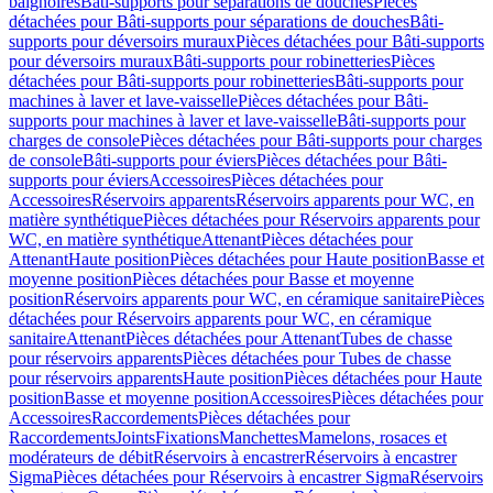
baignoires
Bâti-supports pour séparations de douches
Pièces
détachées pour Bâti-supports pour séparations de douches
Bâti-
supports pour déversoirs muraux
Pièces détachées pour Bâti-supports
pour déversoirs muraux
Bâti-supports pour robinetteries
Pièces
détachées pour Bâti-supports pour robinetteries
Bâti-supports pour
machines à laver et lave-vaisselle
Pièces détachées pour Bâti-
supports pour machines à laver et lave-vaisselle
Bâti-supports pour
charges de console
Pièces détachées pour Bâti-supports pour charges
de console
Bâti-supports pour éviers
Pièces détachées pour Bâti-
supports pour éviers
Accessoires
Pièces détachées pour
Accessoires
Réservoirs apparents
Réservoirs apparents pour WC, en
matière synthétique
Pièces détachées pour Réservoirs apparents pour
WC, en matière synthétique
Attenant
Pièces détachées pour
Attenant
Haute position
Pièces détachées pour Haute position
Basse et
moyenne position
Pièces détachées pour Basse et moyenne
position
Réservoirs apparents pour WC, en céramique sanitaire
Pièces
détachées pour Réservoirs apparents pour WC, en céramique
sanitaire
Attenant
Pièces détachées pour Attenant
Tubes de chasse
pour réservoirs apparents
Pièces détachées pour Tubes de chasse
pour réservoirs apparents
Haute position
Pièces détachées pour Haute
position
Basse et moyenne position
Accessoires
Pièces détachées pour
Accessoires
Raccordements
Pièces détachées pour
Raccordements
Joints
Fixations
Manchettes
Mamelons, rosaces et
modérateurs de débit
Réservoirs à encastrer
Réservoirs à encastrer
Sigma
Pièces détachées pour Réservoirs à encastrer Sigma
Réservoirs