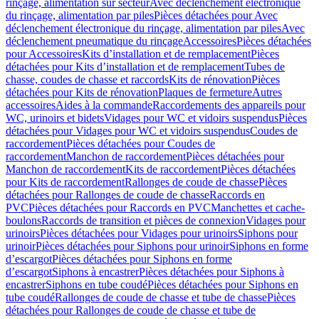
rinçage, alimentation sur secteur
Avec déclenchement électronique
du rinçage, alimentation par piles
Pièces détachées pour Avec
déclenchement électronique du rinçage, alimentation par piles
Avec
déclenchement pneumatique du rinçage
Accessoires
Pièces détachées
pour Accessoires
Kits d’installation et de remplacement
Pièces
détachées pour Kits d’installation et de remplacement
Tubes de
chasse, coudes de chasse et raccords
Kits de rénovation
Pièces
détachées pour Kits de rénovation
Plaques de fermeture
Autres
accessoires
Aides à la commande
Raccordements des appareils pour
WC, urinoirs et bidets
Vidages pour WC et vidoirs suspendus
Pièces
détachées pour Vidages pour WC et vidoirs suspendus
Coudes de
raccordement
Pièces détachées pour Coudes de
raccordement
Manchon de raccordement
Pièces détachées pour
Manchon de raccordement
Kits de raccordement
Pièces détachées
pour Kits de raccordement
Rallonges de coude de chasse
Pièces
détachées pour Rallonges de coude de chasse
Raccords en
PVC
Pièces détachées pour Raccords en PVC
Manchettes et cache-
boulons
Raccords de transition et pièces de connexion
Vidages pour
urinoirs
Pièces détachées pour Vidages pour urinoirs
Siphons pour
urinoir
Pièces détachées pour Siphons pour urinoir
Siphons en forme
d’escargot
Pièces détachées pour Siphons en forme
d’escargot
Siphons à encastrer
Pièces détachées pour Siphons à
encastrer
Siphons en tube coudé
Pièces détachées pour Siphons en
tube coudé
Rallonges de coude de chasse et tube de chasse
Pièces
détachées pour Rallonges de coude de chasse et tube de