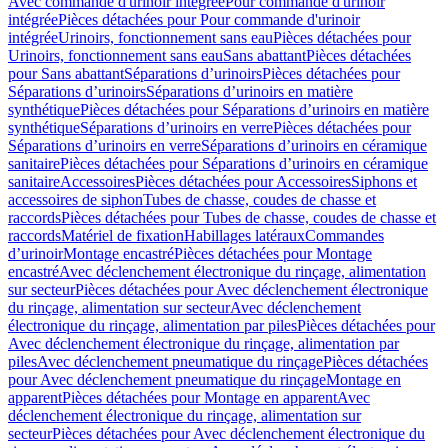
Avec commande d'urinoir intégrée
Pour commande d'urinoir
intégrée
Pièces détachées pour Pour commande d'urinoir
intégrée
Urinoirs, fonctionnement sans eau
Pièces détachées pour
Urinoirs, fonctionnement sans eau
Sans abattant
Pièces détachées
pour Sans abattant
Séparations d’urinoirs
Pièces détachées pour
Séparations d’urinoirs
Séparations d’urinoirs en matière
synthétique
Pièces détachées pour Séparations d’urinoirs en matière
synthétique
Séparations d’urinoirs en verre
Pièces détachées pour
Séparations d’urinoirs en verre
Séparations d’urinoirs en céramique
sanitaire
Pièces détachées pour Séparations d’urinoirs en céramique
sanitaire
Accessoires
Pièces détachées pour Accessoires
Siphons et
accessoires de siphon
Tubes de chasse, coudes de chasse et
raccords
Pièces détachées pour Tubes de chasse, coudes de chasse et
raccords
Matériel de fixation
Habillages latéraux
Commandes
dʼurinoir
Montage encastré
Pièces détachées pour Montage
encastré
Avec déclenchement électronique du rinçage, alimentation
sur secteur
Pièces détachées pour Avec déclenchement électronique
du rinçage, alimentation sur secteur
Avec déclenchement
électronique du rinçage, alimentation par piles
Pièces détachées pour
Avec déclenchement électronique du rinçage, alimentation par
piles
Avec déclenchement pneumatique du rinçage
Pièces détachées
pour Avec déclenchement pneumatique du rinçage
Montage en
apparent
Pièces détachées pour Montage en apparent
Avec
déclenchement électronique du rinçage, alimentation sur
secteur
Pièces détachées pour Avec déclenchement électronique du