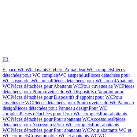
FR
Espace WC
WC lavants Geberit AquaClean
WC complets
Pièces
détachées pour WC complets
WC suspendus
Pièces détachées pour
WC suspendus
WC au sol
Pièces détachées pour WC au sol
Abattants
WC
Pièces détachées pour Abattants WC
Pour cuvettes de WC
Pièces
détachées pour Pour cuvettes de WC
Dispositifs d’appoint pour
WC
Pièces détachées pour Dispositifs d’appoint pour WC
Pour
cuvettes de WC
Pièces détachées pour Pour cuvettes de WC
Panneau
design
Pièces détachées pour Panneau design
Pour WC
complets
Pièces détachées pour Pour WC complets
Pour abattants
WC
Pièces détachées pour Pour abattants WC
Accessoires
Pièces
détachées pour Accessoires
Pour WC complets
Pour abattants
WC
Pièces détachées pour Pour abattants WC
Pour abattants WC et
WC complets
Consommables
WC et abattants WC
WC