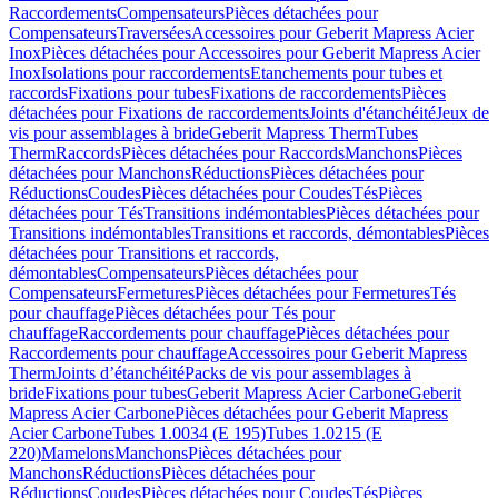
Raccordements
Compensateurs
Pièces détachées pour
Compensateurs
Traversées
Accessoires pour Geberit Mapress Acier
Inox
Pièces détachées pour Accessoires pour Geberit Mapress Acier
Inox
Isolations pour raccordements
Etanchements pour tubes et
raccords
Fixations pour tubes
Fixations de raccordements
Pièces
détachées pour Fixations de raccordements
Joints d'étanchéité
Jeux de
vis pour assemblages à bride
Geberit Mapress Therm
Tubes
Therm
Raccords
Pièces détachées pour Raccords
Manchons
Pièces
détachées pour Manchons
Réductions
Pièces détachées pour
Réductions
Coudes
Pièces détachées pour Coudes
Tés
Pièces
détachées pour Tés
Transitions indémontables
Pièces détachées pour
Transitions indémontables
Transitions et raccords, démontables
Pièces
détachées pour Transitions et raccords,
démontables
Compensateurs
Pièces détachées pour
Compensateurs
Fermetures
Pièces détachées pour Fermetures
Tés
pour chauffage
Pièces détachées pour Tés pour
chauffage
Raccordements pour chauffage
Pièces détachées pour
Raccordements pour chauffage
Accessoires pour Geberit Mapress
Therm
Joints d’étanchéité
Packs de vis pour assemblages à
bride
Fixations pour tubes
Geberit Mapress Acier Carbone
Geberit
Mapress Acier Carbone
Pièces détachées pour Geberit Mapress
Acier Carbone
Tubes 1.0034 (E 195)
Tubes 1.0215 (E
220)
Mamelons
Manchons
Pièces détachées pour
Manchons
Réductions
Pièces détachées pour
Réductions
Coudes
Pièces détachées pour Coudes
Tés
Pièces