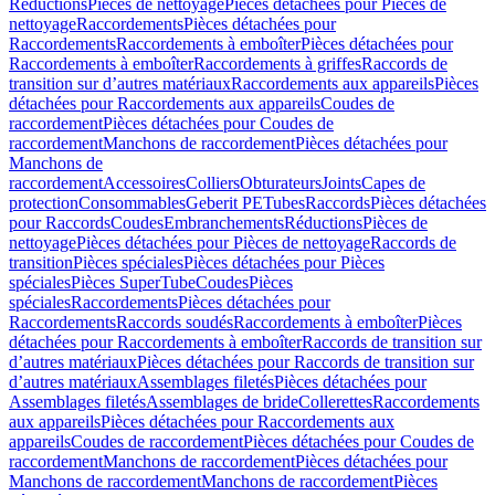
Réductions
Pièces de nettoyage
Pièces détachées pour Pièces de
nettoyage
Raccordements
Pièces détachées pour
Raccordements
Raccordements à emboîter
Pièces détachées pour
Raccordements à emboîter
Raccordements à griffes
Raccords de
transition sur d’autres matériaux
Raccordements aux appareils
Pièces
détachées pour Raccordements aux appareils
Coudes de
raccordement
Pièces détachées pour Coudes de
raccordement
Manchons de raccordement
Pièces détachées pour
Manchons de
raccordement
Accessoires
Colliers
Obturateurs
Joints
Capes de
protection
Consommables
Geberit PE
Tubes
Raccords
Pièces détachées
pour Raccords
Coudes
Embranchements
Réductions
Pièces de
nettoyage
Pièces détachées pour Pièces de nettoyage
Raccords de
transition
Pièces spéciales
Pièces détachées pour Pièces
spéciales
Pièces SuperTube
Coudes
Pièces
spéciales
Raccordements
Pièces détachées pour
Raccordements
Raccords soudés
Raccordements à emboîter
Pièces
détachées pour Raccordements à emboîter
Raccords de transition sur
d’autres matériaux
Pièces détachées pour Raccords de transition sur
d’autres matériaux
Assemblages filetés
Pièces détachées pour
Assemblages filetés
Assemblages de bride
Collerettes
Raccordements
aux appareils
Pièces détachées pour Raccordements aux
appareils
Coudes de raccordement
Pièces détachées pour Coudes de
raccordement
Manchons de raccordement
Pièces détachées pour
Manchons de raccordement
Manchons de raccordement
Pièces