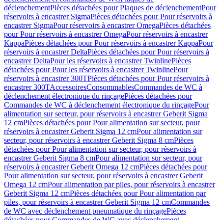
déclenchement
Pièces détachées pour Plaques de déclenchement
Pour
réservoirs à encastrer Sigma
Pièces détachées pour Pour réservoirs à
encastrer Sigma
Pour réservoirs à encastrer Omega
Pièces détachées
pour Pour réservoirs à encastrer Omega
Pour réservoirs à encastrer
Kappa
Pièces détachées pour Pour réservoirs à encastrer Kappa
Pour
réservoirs à encastrer Delta
Pièces détachées pour Pour réservoirs à
encastrer Delta
Pour les réservoirs à encastrer Twinline
Pièces
détachées pour Pour les réservoirs à encastrer Twinline
Pour
réservoirs à encastrer 300T
Pièces détachées pour Pour réservoirs à
encastrer 300T
Accessoires
Consommables
Commandes de WC à
déclenchement électronique du rinçage
Pièces détachées pour
Commandes de WC à déclenchement électronique du rinçage
Pour
alimentation sur secteur, pour réservoirs à encastrer Geberit Sigma
12 cm
Pièces détachées pour Pour alimentation sur secteur, pour
réservoirs à encastrer Geberit Sigma 12 cm
Pour alimentation sur
secteur, pour réservoirs à encastrer Geberit Sigma 8 cm
Pièces
détachées pour Pour alimentation sur secteur, pour réservoirs à
encastrer Geberit Sigma 8 cm
Pour alimentation sur secteur, pour
réservoirs à encastrer Geberit Omega 12 cm
Pièces détachées pour
Pour alimentation sur secteur, pour réservoirs à encastrer Geberit
Omega 12 cm
Pour alimentation par piles, pour réservoirs à encastrer
Geberit Sigma 12 cm
Pièces détachées pour Pour alimentation par
piles, pour réservoirs à encastrer Geberit Sigma 12 cm
Commandes
de WC avec déclenchement pneumatique du rinçage
Pièces
détachées pour Commandes de WC avec déclenchement