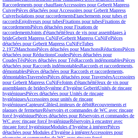
Raccordements pour chauffage
Accessoires pour Geberit Mapress
Cuivre
Pièces détachées pour Accessoires pour Geberit Mapress
Cuivre
Isolations pour raccordements
Etanchements pour tubes et
raccords
Enjoliveurs pour tubes
Fixations pour tubes
Fixations de
raccordements
Pièces détachées pour Fixations de
raccordements
Joints d'étanchéité
Jeux de vis pour assemblages à
bride
Geberit Mapress CuNiFe
Geberit Mapress CuNiFe
Pièces
détachées pour Geberit Mapress CuNiFe
Tubes
2.1972
Manchons
Pièces détachées pour Manchons
Réductions
Pièces
détachées pour Réductions
Coudes
Pièces détachées pour
Coudes
Tés
Pièces détachées pour Tés
Raccords indémontables
Pièces
détachées pour Raccords indémontables
Raccords et raccordements,
démontables
Pièces détachées pour Raccords et raccordements,
démontables
Traversées
Pièces détachées pour Traversées
Accessoires
pour Geberit Mapress CuNiFe
Joints d'étanchéité
Jeux de vis pour
assemblages de brides
Système d’hygiène Geberit
Unités de rinçage
hygiéniques
Pièces détachées pour Unités de rinçage
hygiéniques
Accessoires pour unités de rinçage
hygiéniques
Capteurs
Câbles
Limiteurs de débit
Recouvrements et
plaques de fermeture
Réservoirs et commandes de WC avec rinçage
forcé hygiénique
Pièces détachées pour Réservoirs et commandes de
WC avec rinçage forcé hygiénique
Réservoirs à encastrer avec
rinçage forcé hygiénique
Modules d’hygiène à intégrer
Pièces
détachées pour Modules d’hygiène à intégrer
Accessoires pour
réservoirs et commandes de WC avec rinçage forcé