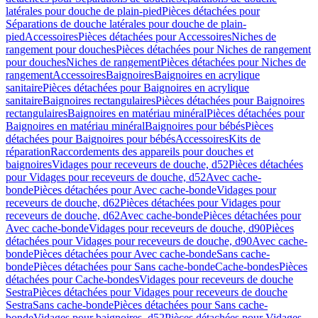
latérales pour douche de plain-pied
Pièces détachées pour
Séparations de douche latérales pour douche de plain-
pied
Accessoires
Pièces détachées pour Accessoires
Niches de
rangement pour douches
Pièces détachées pour Niches de rangement
pour douches
Niches de rangement
Pièces détachées pour Niches de
rangement
Accessoires
Baignoires
Baignoires en acrylique
sanitaire
Pièces détachées pour Baignoires en acrylique
sanitaire
Baignoires rectangulaires
Pièces détachées pour Baignoires
rectangulaires
Baignoires en matériau minéral
Pièces détachées pour
Baignoires en matériau minéral
Baignoires pour bébés
Pièces
détachées pour Baignoires pour bébés
Accessoires
Kits de
réparation
Raccordements des appareils pour douches et
baignoires
Vidages pour receveurs de douche, d52
Pièces détachées
pour Vidages pour receveurs de douche, d52
Avec cache-
bonde
Pièces détachées pour Avec cache-bonde
Vidages pour
receveurs de douche, d62
Pièces détachées pour Vidages pour
receveurs de douche, d62
Avec cache-bonde
Pièces détachées pour
Avec cache-bonde
Vidages pour receveurs de douche, d90
Pièces
détachées pour Vidages pour receveurs de douche, d90
Avec cache-
bonde
Pièces détachées pour Avec cache-bonde
Sans cache-
bonde
Pièces détachées pour Sans cache-bonde
Cache-bondes
Pièces
détachées pour Cache-bondes
Vidages pour receveurs de douche
Sestra
Pièces détachées pour Vidages pour receveurs de douche
Sestra
Sans cache-bonde
Pièces détachées pour Sans cache-
bonde
Vidages pour baignoires, d52
Pièces détachées pour Vidages