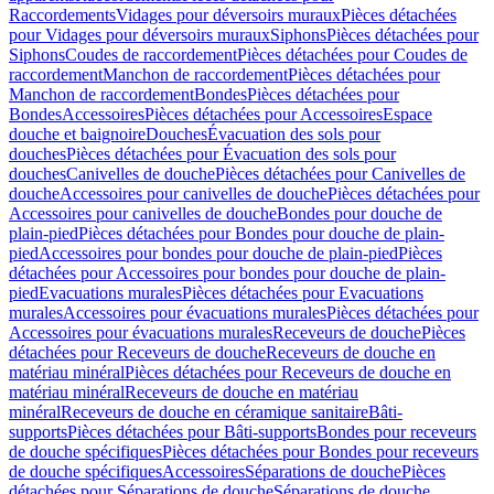
Raccordements
Vidages pour déversoirs muraux
Pièces détachées
pour Vidages pour déversoirs muraux
Siphons
Pièces détachées pour
Siphons
Coudes de raccordement
Pièces détachées pour Coudes de
raccordement
Manchon de raccordement
Pièces détachées pour
Manchon de raccordement
Bondes
Pièces détachées pour
Bondes
Accessoires
Pièces détachées pour Accessoires
Espace
douche et baignoire
Douches
Évacuation des sols pour
douches
Pièces détachées pour Évacuation des sols pour
douches
Canivelles de douche
Pièces détachées pour Canivelles de
douche
Accessoires pour canivelles de douche
Pièces détachées pour
Accessoires pour canivelles de douche
Bondes pour douche de
plain-pied
Pièces détachées pour Bondes pour douche de plain-
pied
Accessoires pour bondes pour douche de plain-pied
Pièces
détachées pour Accessoires pour bondes pour douche de plain-
pied
Evacuations murales
Pièces détachées pour Evacuations
murales
Accessoires pour évacuations murales
Pièces détachées pour
Accessoires pour évacuations murales
Receveurs de douche
Pièces
détachées pour Receveurs de douche
Receveurs de douche en
matériau minéral
Pièces détachées pour Receveurs de douche en
matériau minéral
Receveurs de douche en matériau
minéral
Receveurs de douche en céramique sanitaire
Bâti-
supports
Pièces détachées pour Bâti-supports
Bondes pour receveurs
de douche spécifiques
Pièces détachées pour Bondes pour receveurs
de douche spécifiques
Accessoires
Séparations de douche
Pièces
détachées pour Séparations de douche
Séparations de douche