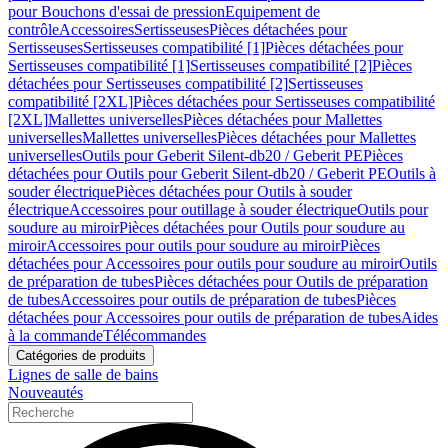
pour Bouchons d'essai de pression
Equipement de
contrôle
Accessoires
Sertisseuses
Pièces détachées pour
Sertisseuses
Sertisseuses compatibilité [1]
Pièces détachées pour
Sertisseuses compatibilité [1]
Sertisseuses compatibilité [2]
Pièces
détachées pour Sertisseuses compatibilité [2]
Sertisseuses
compatibilité [2XL]
Pièces détachées pour Sertisseuses compatibilité
[2XL]
Mallettes universelles
Pièces détachées pour Mallettes
universelles
Mallettes universelles
Pièces détachées pour Mallettes
universelles
Outils pour Geberit Silent-db20 / Geberit PE
Pièces
détachées pour Outils pour Geberit Silent-db20 / Geberit PE
Outils à
souder électrique
Pièces détachées pour Outils à souder
électrique
Accessoires pour outillage à souder électrique
Outils pour
soudure au miroir
Pièces détachées pour Outils pour soudure au
miroir
Accessoires pour outils pour soudure au miroir
Pièces
détachées pour Accessoires pour outils pour soudure au miroir
Outils
de préparation de tubes
Pièces détachées pour Outils de préparation
de tubes
Accessoires pour outils de préparation de tubes
Pièces
détachées pour Accessoires pour outils de préparation de tubes
Aides
à la commande
Télécommandes
Catégories de produits
Lignes de salle de bains
Nouveautés