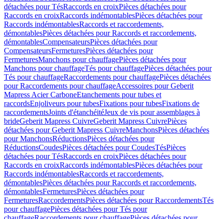
détachées pour Tés
Raccords en croix
Pièces détachées pour
Raccords en croix
Raccords indémontables
Pièces détachées pour
Raccords indémontables
Raccords et raccordements,
démontables
Pièces détachées pour Raccords et raccordements,
démontables
Compensateurs
Pièces détachées pour
Compensateurs
Fermetures
Pièces détachées pour
Fermetures
Manchons pour chauffage
Pièces détachées pour
Manchons pour chauffage
Tés pour chauffage
Pièces détachées pour
Tés pour chauffage
Raccordements pour chauffage
Pièces détachées
pour Raccordements pour chauffage
Accessoires pour Geberit
Mapress Acier Carbone
Etanchements pour tubes et
raccords
Enjoliveurs pour tubes
Fixations pour tubes
Fixations de
raccordements
Joints d'étanchéité
Jeux de vis pour assemblages à
bride
Geberit Mapress Cuivre
Geberit Mapress Cuivre
Pièces
détachées pour Geberit Mapress Cuivre
Manchons
Pièces détachées
pour Manchons
Réductions
Pièces détachées pour
Réductions
Coudes
Pièces détachées pour Coudes
Tés
Pièces
détachées pour Tés
Raccords en croix
Pièces détachées pour
Raccords en croix
Raccords indémontables
Pièces détachées pour
Raccords indémontables
Raccords et raccordements,
démontables
Pièces détachées pour Raccords et raccordements,
démontables
Fermetures
Pièces détachées pour
Fermetures
Raccordements
Pièces détachées pour Raccordements
Tés
pour chauffage
Pièces détachées pour Tés pour
chauffage
Raccordements pour chauffage
Pièces détachées pour