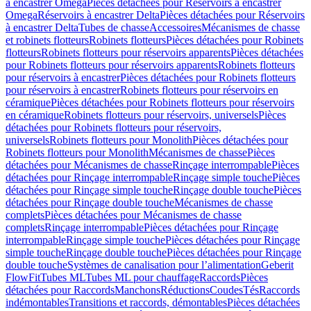
à encastrer Omega
Pièces détachées pour Réservoirs à encastrer
Omega
Réservoirs à encastrer Delta
Pièces détachées pour Réservoirs
à encastrer Delta
Tubes de chasse
Accessoires
Mécanismes de chasse
et robinets flotteurs
Robinets flotteurs
Pièces détachées pour Robinets
flotteurs
Robinets flotteurs pour réservoirs apparents
Pièces détachées
pour Robinets flotteurs pour réservoirs apparents
Robinets flotteurs
pour réservoirs à encastrer
Pièces détachées pour Robinets flotteurs
pour réservoirs à encastrer
Robinets flotteurs pour réservoirs en
céramique
Pièces détachées pour Robinets flotteurs pour réservoirs
en céramique
Robinets flotteurs pour réservoirs, universels
Pièces
détachées pour Robinets flotteurs pour réservoirs,
universels
Robinets flotteurs pour Monolith
Pièces détachées pour
Robinets flotteurs pour Monolith
Mécanismes de chasse
Pièces
détachées pour Mécanismes de chasse
Rinçage interrompable
Pièces
détachées pour Rinçage interrompable
Rinçage simple touche
Pièces
détachées pour Rinçage simple touche
Rinçage double touche
Pièces
détachées pour Rinçage double touche
Mécanismes de chasse
complets
Pièces détachées pour Mécanismes de chasse
complets
Rinçage interrompable
Pièces détachées pour Rinçage
interrompable
Rinçage simple touche
Pièces détachées pour Rinçage
simple touche
Rinçage double touche
Pièces détachées pour Rinçage
double touche
Systèmes de canalisation pour l’alimentation
Geberit
FlowFit
Tubes ML
Tubes ML pour chauffage
Raccords
Pièces
détachées pour Raccords
Manchons
Réductions
Coudes
Tés
Raccords
indémontables
Transitions et raccords, démontables
Pièces détachées