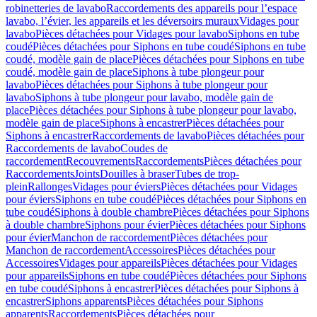
robinetteries de lavabo
Raccordements des appareils pour l’espace
lavabo, l’évier, les appareils et les déversoirs muraux
Vidages pour
lavabo
Pièces détachées pour Vidages pour lavabo
Siphons en tube
coudé
Pièces détachées pour Siphons en tube coudé
Siphons en tube
coudé, modèle gain de place
Pièces détachées pour Siphons en tube
coudé, modèle gain de place
Siphons à tube plongeur pour
lavabo
Pièces détachées pour Siphons à tube plongeur pour
lavabo
Siphons à tube plongeur pour lavabo, modèle gain de
place
Pièces détachées pour Siphons à tube plongeur pour lavabo,
modèle gain de place
Siphons à encastrer
Pièces détachées pour
Siphons à encastrer
Raccordements de lavabo
Pièces détachées pour
Raccordements de lavabo
Coudes de
raccordement
Recouvrements
Raccordements
Pièces détachées pour
Raccordements
Joints
Douilles à braser
Tubes de trop-
plein
Rallonges
Vidages pour éviers
Pièces détachées pour Vidages
pour éviers
Siphons en tube coudé
Pièces détachées pour Siphons en
tube coudé
Siphons à double chambre
Pièces détachées pour Siphons
à double chambre
Siphons pour évier
Pièces détachées pour Siphons
pour évier
Manchon de raccordement
Pièces détachées pour
Manchon de raccordement
Accessoires
Pièces détachées pour
Accessoires
Vidages pour appareils
Pièces détachées pour Vidages
pour appareils
Siphons en tube coudé
Pièces détachées pour Siphons
en tube coudé
Siphons à encastrer
Pièces détachées pour Siphons à
encastrer
Siphons apparents
Pièces détachées pour Siphons
apparents
Raccordements
Pièces détachées pour