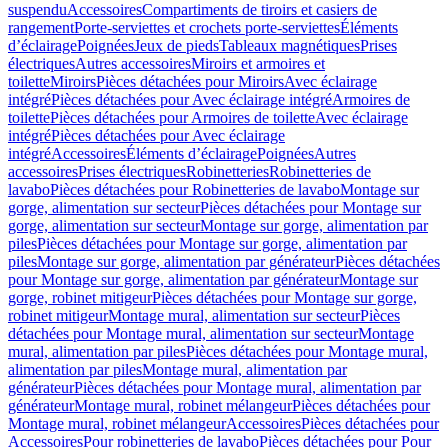
suspendu
Accessoires
Compartiments de tiroirs et casiers de
rangement
Porte-serviettes et crochets porte-serviettes
Éléments
d’éclairage
Poignées
Jeux de pieds
Tableaux magnétiques
Prises
électriques
Autres accessoires
Miroirs et armoires et
toilette
Miroirs
Pièces détachées pour Miroirs
Avec éclairage
intégré
Pièces détachées pour Avec éclairage intégré
Armoires de
toilette
Pièces détachées pour Armoires de toilette
Avec éclairage
intégré
Pièces détachées pour Avec éclairage
intégré
Accessoires
Éléments d’éclairage
Poignées
Autres
accessoires
Prises électriques
Robinetteries
Robinetteries de
lavabo
Pièces détachées pour Robinetteries de lavabo
Montage sur
gorge, alimentation sur secteur
Pièces détachées pour Montage sur
gorge, alimentation sur secteur
Montage sur gorge, alimentation par
piles
Pièces détachées pour Montage sur gorge, alimentation par
piles
Montage sur gorge, alimentation par générateur
Pièces détachées
pour Montage sur gorge, alimentation par générateur
Montage sur
gorge, robinet mitigeur
Pièces détachées pour Montage sur gorge,
robinet mitigeur
Montage mural, alimentation sur secteur
Pièces
détachées pour Montage mural, alimentation sur secteur
Montage
mural, alimentation par piles
Pièces détachées pour Montage mural,
alimentation par piles
Montage mural, alimentation par
générateur
Pièces détachées pour Montage mural, alimentation par
générateur
Montage mural, robinet mélangeur
Pièces détachées pour
Montage mural, robinet mélangeur
Accessoires
Pièces détachées pour
Accessoires
Pour robinetteries de lavabo
Pièces détachées pour Pour