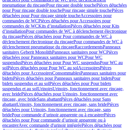
pneumatique du rinçage
Pour rinçage double touche
Pièces détachées
pour Pour rinçage double touche
Pour rinçage simple touche
Pièces
détachées pour Pour rinçage simple touche
Accessoires pour
commandes de WC
Pièces détachées pour Accessoires pour
commandes de WC
Kits d’installation
Pièces détachées pour Kits
d’installation
Pour commandes de WC à déclenchement électronique
du rinçage
Pièces détachées pour Pour commandes de WC à
déclenchement électronique du rinçage
Pour commandes de WC à
déclenchement pneumatique du rinçage
Raccordements
Panneaux
sanitaires Geberit Monolith
Panneaux sanitaires pour WC
Pièces
détachées pour Panneaux sanitaires pour WC
Pour WC
suspendus
Pièces détachées pour Pour WC suspendus
Pour WC au
sol
Pièces détachées pour Pour WC au sol
Accessoires
Pièces
détachées pour Accessoires
Consommables
Panneaux sanitaires pour
bidets
Pièces détachées pour Panneaux sanitaires pour bidets
Pour
bidets suspendus et au sol
Pièces détachées pour Pour bidets
suspendus et au sol
Urinoirs
Urinoirs, fonctionnement avec rinçage,
avec bride
Pièces détachées pour Urinoirs, fonctionnement avec
rinçage, avec bride
Sans abattant
Pièces détachées pour Sans
abattant
Urinoirs, fonctionnement avec rinçage, sans bride
Pièces
détachées pour Urinoirs, fonctionnement avec rinçage, sans
bride
Pour commande d’urinoir apparente ou à encastrer
Pièces
détachées pour Pour commande d’urinoir apparente ou à
encastrer
Avec commande d'urinoir intégrée
Pièces détachées pour