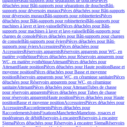
baignoires
Bâti-supports pour séparations de douches
Pièces
détachées pour Bâti-supports pour séparations de douches
Bâti-
supports pour déversoirs muraux
Pièces détachées pour Bâti-supports
pour déversoirs muraux
Bâti-supports pour robinetteries
Pièces
détachées pour Bâti-supports pour robinetteries
Bâti-supports pour
machines à laver et lave-vaisselle
Pièces détachées pour Bâti-
supports pour machines à laver et lave-vaisselle
Bâti-supports pour
charges de console
Pièces détachées pour Bâti-supports pour charges
de console
Bâti-supports pour éviers
Pièces détachées pour Bâti-
supports pour éviers
Accessoires
Pièces détachées pour
Accessoires
Réservoirs apparents
Réservoirs apparents pour WC, en
matière synthétique
Pièces détachées pour Réservoirs apparents pour
WC, en matière synthétique
Attenant
Pièces détachées pour
Attenant
Haute position
Pièces détachées pour Haute position
Basse et
moyenne position
Pièces détachées pour Basse et moyenne
position
Réservoirs apparents pour WC, en céramique sanitaire
Pièces
détachées pour Réservoirs apparents pour WC, en céramique
sanitaire
Attenant
Pièces détachées pour Attenant
Tubes de chasse
pour réservoirs apparents
Pièces détachées pour Tubes de chasse
pour réservoirs apparents
Haute position
Pièces détachées pour Haute
position
Basse et moyenne position
Accessoires
Pièces détachées pour
Accessoires
Raccordements
Pièces détachées pour
Raccordements
Joints
Fixations
Manchettes
Mamelons, rosaces et
modérateurs de débit
Réservoirs à encastrer
Réservoirs à encastrer
Sigma
Pièces détachées pour Réservoirs à encastrer Sigma
Réservoirs