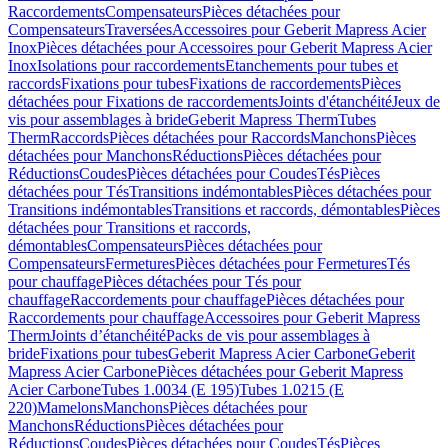
Raccordements
Compensateurs
Pièces détachées pour
Compensateurs
Traversées
Accessoires pour Geberit Mapress Acier
Inox
Pièces détachées pour Accessoires pour Geberit Mapress Acier
Inox
Isolations pour raccordements
Etanchements pour tubes et
raccords
Fixations pour tubes
Fixations de raccordements
Pièces
détachées pour Fixations de raccordements
Joints d'étanchéité
Jeux de
vis pour assemblages à bride
Geberit Mapress Therm
Tubes
Therm
Raccords
Pièces détachées pour Raccords
Manchons
Pièces
détachées pour Manchons
Réductions
Pièces détachées pour
Réductions
Coudes
Pièces détachées pour Coudes
Tés
Pièces
détachées pour Tés
Transitions indémontables
Pièces détachées pour
Transitions indémontables
Transitions et raccords, démontables
Pièces
détachées pour Transitions et raccords,
démontables
Compensateurs
Pièces détachées pour
Compensateurs
Fermetures
Pièces détachées pour Fermetures
Tés
pour chauffage
Pièces détachées pour Tés pour
chauffage
Raccordements pour chauffage
Pièces détachées pour
Raccordements pour chauffage
Accessoires pour Geberit Mapress
Therm
Joints d’étanchéité
Packs de vis pour assemblages à
bride
Fixations pour tubes
Geberit Mapress Acier Carbone
Geberit
Mapress Acier Carbone
Pièces détachées pour Geberit Mapress
Acier Carbone
Tubes 1.0034 (E 195)
Tubes 1.0215 (E
220)
Mamelons
Manchons
Pièces détachées pour
Manchons
Réductions
Pièces détachées pour
Réductions
Coudes
Pièces détachées pour Coudes
Tés
Pièces