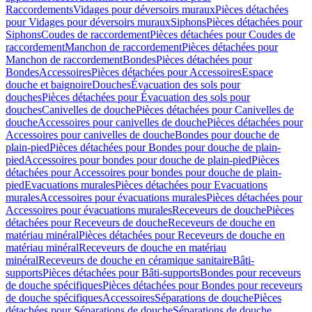
Raccordements
Vidages pour déversoirs muraux
Pièces détachées
pour Vidages pour déversoirs muraux
Siphons
Pièces détachées pour
Siphons
Coudes de raccordement
Pièces détachées pour Coudes de
raccordement
Manchon de raccordement
Pièces détachées pour
Manchon de raccordement
Bondes
Pièces détachées pour
Bondes
Accessoires
Pièces détachées pour Accessoires
Espace
douche et baignoire
Douches
Évacuation des sols pour
douches
Pièces détachées pour Évacuation des sols pour
douches
Canivelles de douche
Pièces détachées pour Canivelles de
douche
Accessoires pour canivelles de douche
Pièces détachées pour
Accessoires pour canivelles de douche
Bondes pour douche de
plain-pied
Pièces détachées pour Bondes pour douche de plain-
pied
Accessoires pour bondes pour douche de plain-pied
Pièces
détachées pour Accessoires pour bondes pour douche de plain-
pied
Evacuations murales
Pièces détachées pour Evacuations
murales
Accessoires pour évacuations murales
Pièces détachées pour
Accessoires pour évacuations murales
Receveurs de douche
Pièces
détachées pour Receveurs de douche
Receveurs de douche en
matériau minéral
Pièces détachées pour Receveurs de douche en
matériau minéral
Receveurs de douche en matériau
minéral
Receveurs de douche en céramique sanitaire
Bâti-
supports
Pièces détachées pour Bâti-supports
Bondes pour receveurs
de douche spécifiques
Pièces détachées pour Bondes pour receveurs
de douche spécifiques
Accessoires
Séparations de douche
Pièces
détachées pour Séparations de douche
Séparations de douche