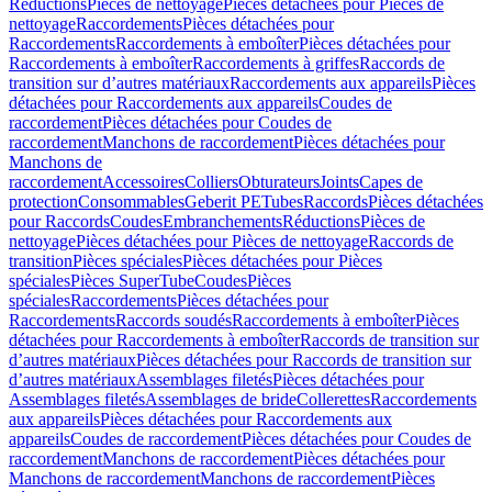
Réductions
Pièces de nettoyage
Pièces détachées pour Pièces de
nettoyage
Raccordements
Pièces détachées pour
Raccordements
Raccordements à emboîter
Pièces détachées pour
Raccordements à emboîter
Raccordements à griffes
Raccords de
transition sur d’autres matériaux
Raccordements aux appareils
Pièces
détachées pour Raccordements aux appareils
Coudes de
raccordement
Pièces détachées pour Coudes de
raccordement
Manchons de raccordement
Pièces détachées pour
Manchons de
raccordement
Accessoires
Colliers
Obturateurs
Joints
Capes de
protection
Consommables
Geberit PE
Tubes
Raccords
Pièces détachées
pour Raccords
Coudes
Embranchements
Réductions
Pièces de
nettoyage
Pièces détachées pour Pièces de nettoyage
Raccords de
transition
Pièces spéciales
Pièces détachées pour Pièces
spéciales
Pièces SuperTube
Coudes
Pièces
spéciales
Raccordements
Pièces détachées pour
Raccordements
Raccords soudés
Raccordements à emboîter
Pièces
détachées pour Raccordements à emboîter
Raccords de transition sur
d’autres matériaux
Pièces détachées pour Raccords de transition sur
d’autres matériaux
Assemblages filetés
Pièces détachées pour
Assemblages filetés
Assemblages de bride
Collerettes
Raccordements
aux appareils
Pièces détachées pour Raccordements aux
appareils
Coudes de raccordement
Pièces détachées pour Coudes de
raccordement
Manchons de raccordement
Pièces détachées pour
Manchons de raccordement
Manchons de raccordement
Pièces