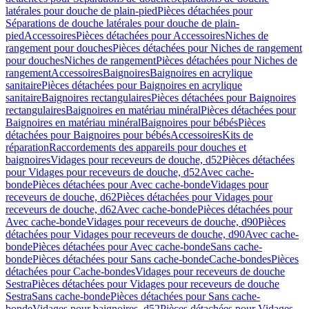
latérales pour douche de plain-pied
Pièces détachées pour
Séparations de douche latérales pour douche de plain-
pied
Accessoires
Pièces détachées pour Accessoires
Niches de
rangement pour douches
Pièces détachées pour Niches de rangement
pour douches
Niches de rangement
Pièces détachées pour Niches de
rangement
Accessoires
Baignoires
Baignoires en acrylique
sanitaire
Pièces détachées pour Baignoires en acrylique
sanitaire
Baignoires rectangulaires
Pièces détachées pour Baignoires
rectangulaires
Baignoires en matériau minéral
Pièces détachées pour
Baignoires en matériau minéral
Baignoires pour bébés
Pièces
détachées pour Baignoires pour bébés
Accessoires
Kits de
réparation
Raccordements des appareils pour douches et
baignoires
Vidages pour receveurs de douche, d52
Pièces détachées
pour Vidages pour receveurs de douche, d52
Avec cache-
bonde
Pièces détachées pour Avec cache-bonde
Vidages pour
receveurs de douche, d62
Pièces détachées pour Vidages pour
receveurs de douche, d62
Avec cache-bonde
Pièces détachées pour
Avec cache-bonde
Vidages pour receveurs de douche, d90
Pièces
détachées pour Vidages pour receveurs de douche, d90
Avec cache-
bonde
Pièces détachées pour Avec cache-bonde
Sans cache-
bonde
Pièces détachées pour Sans cache-bonde
Cache-bondes
Pièces
détachées pour Cache-bondes
Vidages pour receveurs de douche
Sestra
Pièces détachées pour Vidages pour receveurs de douche
Sestra
Sans cache-bonde
Pièces détachées pour Sans cache-
bonde
Vidages pour baignoires, d52
Pièces détachées pour Vidages