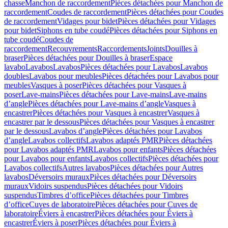
chasse
Manchon de raccordement
Pièces détachées pour Manchon de
raccordement
Coudes de raccordement
Pièces détachées pour Coudes
de raccordement
Vidages pour bidet
Pièces détachées pour Vidages
pour bidet
Siphons en tube coudé
Pièces détachées pour Siphons en
tube coudé
Coudes de
raccordement
Recouvrements
Raccordements
Joints
Douilles à
braser
Pièces détachées pour Douilles à braser
Espace
lavabo
Lavabos
Lavabos
Pièces détachées pour Lavabos
Lavabos
doubles
Lavabos pour meubles
Pièces détachées pour Lavabos pour
meubles
Vasques à poser
Pièces détachées pour Vasques à
poser
Lave-mains
Pièces détachées pour Lave-mains
Lave-mains
d’angle
Pièces détachées pour Lave-mains d’angle
Vasques à
encastrer
Pièces détachées pour Vasques à encastrer
Vasques à
encastrer par le dessous
Pièces détachées pour Vasques à encastrer
par le dessous
Lavabos d’angle
Pièces détachées pour Lavabos
d’angle
Lavabos collectifs
Lavabos adaptés PMR
Pièces détachées
pour Lavabos adaptés PMR
Lavabos pour enfants
Pièces détachées
pour Lavabos pour enfants
Lavabos collectifs
Pièces détachées pour
Lavabos collectifs
Autres lavabos
Pièces détachées pour Autres
lavabos
Déversoirs muraux
Pièces détachées pour Déversoirs
muraux
Vidoirs suspendus
Pièces détachées pour Vidoirs
suspendus
Timbres dʼoffice
Pièces détachées pour Timbres
dʼoffice
Cuves de laboratoire
Pièces détachées pour Cuves de
laboratoire
Éviers à encastrer
Pièces détachées pour Éviers à
encastrer
Éviers à poser
Pièces détachées pour Éviers à