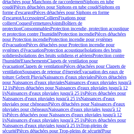
détachées pour Manchons de raccordement
Siphons en tube
coudé
Pièces détachées pour Siphons en tube coudé
Siphons en
forme d'escargot
Pièces détachées pour Siphons en forme
d'escargot
Accessoires
Colliers
Fixations pour
colliers
Coques
Fermetures
Joints
Boîtiers de
protection
Consommables
Protection incendie, protection acoustique
et protection contre l'humidité
Protection incendie
Pièces détachées
pour Protection incendie
Protection incendie pour systèmes
d'évacuation
Pièces détachées pour Protection incendie pour
systèmes d'évacuation
Protection acoustique
Isolations des bruits
solidiens
Isolations des bruits solidiens et aériens
Protection contre
l'humidité
Etanchements
Clapets de ventilation pour
évacuation
Clapets de ventilation
Pièces détachées pour Clapets de
ventilation
Soupapes de retenue d'énergie
Évacuation des eaux de
toiture Geberit Pluvia
Naissances d'eaux pluviales
Pièces détachées
pour Naissances d'eaux pluviales
Naissances d'eaux pluviales jusqu'à
12 l/s
Pièces détachées pour Naissances d'eaux pluviales jusqu'à 12
l/s
Naissances d'eaux pluviales jusqu'à 25 l/s
Pièces détachées pour
Naissances d'eaux pluviales jusqu'à 25 l/s
Naissances d'eaux
pluviales pour chéneaux
Pièces détachées pour Naissances d'eaux
pluviales pour chéneaux
Naissances d'eaux pluviales jusqu'à 12
l/s
Pièces détachées pour Naissances d'eaux pluviales jusqu'à 12
l/s
Naissances d'eaux pluviales jusqu'à 25 l/s
Pièces détachées pour
Naissances d'eaux pluviales jusqu'à 25 l/s
Trop-pleins de
sécurité
Pièces détachées pour Trop-pleins de sécurité
Pour