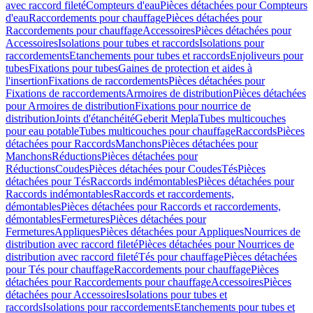
avec raccord fileté
Compteurs d'eau
Pièces détachées pour Compteurs
d'eau
Raccordements pour chauffage
Pièces détachées pour
Raccordements pour chauffage
Accessoires
Pièces détachées pour
Accessoires
Isolations pour tubes et raccords
Isolations pour
raccordements
Etanchements pour tubes et raccords
Enjoliveurs pour
tubes
Fixations pour tubes
Gaines de protection et aides à
l'insertion
Fixations de raccordements
Pièces détachées pour
Fixations de raccordements
Armoires de distribution
Pièces détachées
pour Armoires de distribution
Fixations pour nourrice de
distribution
Joints d'étanchéité
Geberit Mepla
Tubes multicouches
pour eau potable
Tubes multicouches pour chauffage
Raccords
Pièces
détachées pour Raccords
Manchons
Pièces détachées pour
Manchons
Réductions
Pièces détachées pour
Réductions
Coudes
Pièces détachées pour Coudes
Tés
Pièces
détachées pour Tés
Raccords indémontables
Pièces détachées pour
Raccords indémontables
Raccords et raccordements,
démontables
Pièces détachées pour Raccords et raccordements,
démontables
Fermetures
Pièces détachées pour
Fermetures
Appliques
Pièces détachées pour Appliques
Nourrices de
distribution avec raccord fileté
Pièces détachées pour Nourrices de
distribution avec raccord fileté
Tés pour chauffage
Pièces détachées
pour Tés pour chauffage
Raccordements pour chauffage
Pièces
détachées pour Raccordements pour chauffage
Accessoires
Pièces
détachées pour Accessoires
Isolations pour tubes et
raccords
Isolations pour raccordements
Etanchements pour tubes et