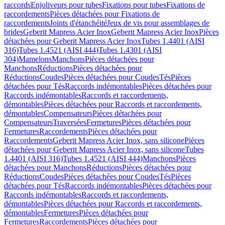
raccords
Enjoliveurs pour tubes
Fixations pour tubes
Fixations de
raccordements
Pièces détachées pour Fixations de
raccordements
Joints d'étanchéité
Jeux de vis pour assemblages de
brides
Geberit Mapress Acier Inox
Geberit Mapress Acier Inox
Pièces
détachées pour Geberit Mapress Acier Inox
Tubes 1.4401 (AISI
316)
Tubes 1.4521 (AISI 444)
Tubes 1.4301 (AISI
304)
Mamelons
Manchons
Pièces détachées pour
Manchons
Réductions
Pièces détachées pour
Réductions
Coudes
Pièces détachées pour Coudes
Tés
Pièces
détachées pour Tés
Raccords indémontables
Pièces détachées pour
Raccords indémontables
Raccords et raccordements,
démontables
Pièces détachées pour Raccords et raccordements,
démontables
Compensateurs
Pièces détachées pour
Compensateurs
Traversées
Fermetures
Pièces détachées pour
Fermetures
Raccordements
Pièces détachées pour
Raccordements
Geberit Mapress Acier Inox, sans silicone
Pièces
détachées pour Geberit Mapress Acier Inox, sans silicone
Tubes
1.4401 (AISI 316)
Tubes 1.4521 (AISI 444)
Manchons
Pièces
détachées pour Manchons
Réductions
Pièces détachées pour
Réductions
Coudes
Pièces détachées pour Coudes
Tés
Pièces
détachées pour Tés
Raccords indémontables
Pièces détachées pour
Raccords indémontables
Raccords et raccordements,
démontables
Pièces détachées pour Raccords et raccordements,
démontables
Fermetures
Pièces détachées pour
Fermetures
Raccordements
Pièces détachées pour