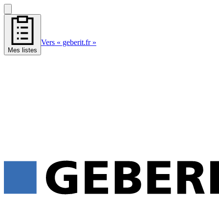
Vers « geberit.fr »
Mes listes