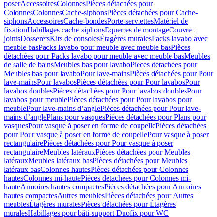
poser
Accessoires
Colonnes
Pièces détachées pour
Colonnes
Colonnes
Cache-siphons
Pièces détachées pour Cache-
siphons
Accessoires
Cache-bondes
Porte-serviettes
Matériel de
fixation
Habillages cache-siphons
Equerres de montage
Couvre-
joints
Dosserets
Kits de consoles
Étagères murales
Packs lavabo avec
meuble bas
Packs lavabo pour meuble avec meuble bas
Pièces
détachées pour Packs lavabo pour meuble avec meuble bas
Meubles
de salle de bains
Meubles bas pour lavabo
Pièces détachées pour
Meubles bas pour lavabo
Pour lave-mains
Pièces détachées pour Pour
lave-mains
Pour lavabos
Pièces détachées pour Pour lavabos
Pour
lavabos doubles
Pièces détachées pour Pour lavabos doubles
Pour
lavabos pour meuble
Pièces détachées pour Pour lavabos pour
meuble
Pour lave-mains d’angle
Pièces détachées pour Pour lave-
mains d’angle
Plans pour vasques
Pièces détachées pour Plans pour
vasques
Pour vasque à poser en forme de coupelle
Pièces détachées
pour Pour vasque à poser en forme de coupelle
Pour vasque à poser
rectangulaire
Pièces détachées pour Pour vasque à poser
rectangulaire
Meubles latéraux
Pièces détachées pour Meubles
latéraux
Meubles latéraux bas
Pièces détachées pour Meubles
latéraux bas
Colonnes hautes
Pièces détachées pour Colonnes
hautes
Colonnes mi-haute
Pièces détachées pour Colonnes mi-
haute
Armoires hautes compactes
Pièces détachées pour Armoires
hautes compactes
Autres meubles
Pièces détachées pour Autres
meubles
Étagères murales
Pièces détachées pour Étagères
murales
Habillages pour bâti-support Duofix pour WC