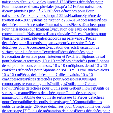
naissances d’eaux pluviales jusqu’à 12 l/s
Pièces détachées pour
Pour naissances d’eaux pluviales jusqu’à 12 l/s
Pour naissances
d’eaux pluviales jusqu’à 25 l/s
Pièces détachées pour Pour
naissances d’eaux pluviales jusqu’à 25 l/s
Fixations
Système de
fixation d40–200
Système de fixation d250–315
Accessoires
Pièces
détachées pour Accessoires
Pour naissances
Pièces détachées pour
Pour naissances
Pour fixations
Évacuation des eaux de toiture
conventionnelle
Naissances d'eaux pluviales
Pièces détachées pour
Naissances d'eaux pluviales
Raccords au pare-vapeur
Pièces
détachées pour Raccords au pare-vapeur
Accessoires
Pièces
détachées pour Accessoires
Évacuation des sols
Evacuation de
surface pour l'intérieur et l'extérieur
Pièces détachées pour
Evacuation de surface pour l'intérieur et l'extérieur
Siphons de sol
pour balcons et terrasses, 10 x 10 cm
Pièces détachées pour Siphons
de sol pour balcons et terrasses, 10 x 10 cm
Siphons de sol 13 x 13
cm
Pièces détachées pour Siphons de sol 13 x 13 cm
Grilles-avaloirs
15 x 15 cm
Pièces détachées pour Grilles-avaloirs 15 x 15
cm
Accessoires
Pièces détachées pour Accessoires
Outillages,
composants réseau et logiciels
Outillages
Outils pour Geberit
FlowFit
Pièces détachées pour Outils pour Geberit FlowFit
Outils de
sertissage manuel
Pièces détachées pour Outils de sertissage
manuel
Compatibilité des outils de sertissage [1]
Pièces détachées
pour Compatibilité des outils de sertissage [1]
Compatibilité des
outils de sertissage [2]
Pièces détachées pour Compatibilité des outils
de sertissage [2]
Outils de préparation de tubes
Pièces détachées pour