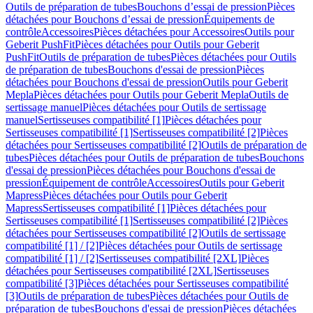
Outils de préparation de tubes
Bouchons d’essai de pression
Pièces
détachées pour Bouchons d’essai de pression
Équipements de
contrôle
Accessoires
Pièces détachées pour Accessoires
Outils pour
Geberit PushFit
Pièces détachées pour Outils pour Geberit
PushFit
Outils de préparation de tubes
Pièces détachées pour Outils
de préparation de tubes
Bouchons d'essai de pression
Pièces
détachées pour Bouchons d'essai de pression
Outils pour Geberit
Mepla
Pièces détachées pour Outils pour Geberit Mepla
Outils de
sertissage manuel
Pièces détachées pour Outils de sertissage
manuel
Sertisseuses compatibilité [1]
Pièces détachées pour
Sertisseuses compatibilité [1]
Sertisseuses compatibilité [2]
Pièces
détachées pour Sertisseuses compatibilité [2]
Outils de préparation de
tubes
Pièces détachées pour Outils de préparation de tubes
Bouchons
d'essai de pression
Pièces détachées pour Bouchons d'essai de
pression
Équipement de contrôle
Accessoires
Outils pour Geberit
Mapress
Pièces détachées pour Outils pour Geberit
Mapress
Sertisseuses compatibilité [1]
Pièces détachées pour
Sertisseuses compatibilité [1]
Sertisseuses compatibilité [2]
Pièces
détachées pour Sertisseuses compatibilité [2]
Outils de sertissage
compatibilité [1] / [2]
Pièces détachées pour Outils de sertissage
compatibilité [1] / [2]
Sertisseuses compatibilité [2XL]
Pièces
détachées pour Sertisseuses compatibilité [2XL]
Sertisseuses
compatibilité [3]
Pièces détachées pour Sertisseuses compatibilité
[3]
Outils de préparation de tubes
Pièces détachées pour Outils de
préparation de tubes
Bouchons d'essai de pression
Pièces détachées