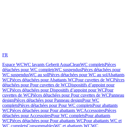
FR
Espace WC
WC lavants Geberit AquaClean
WC complets
Pièces
détachées pour WC complets
WC suspendus
Pièces détachées pour
WC suspendus
WC au sol
Pièces détachées pour WC au sol
Abattants
WC
Pièces détachées pour Abattants WC
Pour cuvettes de WC
Pièces
détachées pour Pour cuvettes de WC
Dispositifs d’appoint pour
WC
Pièces détachées pour Dispositifs d’appoint pour WC
Pour
cuvettes de WC
Pièces détachées pour Pour cuvettes de WC
Panneau
design
Pièces détachées pour Panneau design
Pour WC
complets
Pièces détachées pour Pour WC complets
Pour abattants
WC
Pièces détachées pour Pour abattants WC
Accessoires
Pièces
détachées pour Accessoires
Pour WC complets
Pour abattants
WC
Pièces détachées pour Pour abattants WC
Pour abattants WC et
WC complets
Consommables
WC et abattants WC
WC