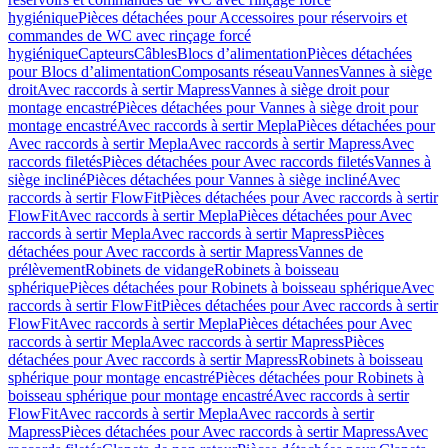
hygiénique
Pièces détachées pour Accessoires pour réservoirs et
commandes de WC avec rinçage forcé
hygiénique
Capteurs
Câbles
Blocs d’alimentation
Pièces détachées
pour Blocs d’alimentation
Composants réseau
Vannes
Vannes à siège
droit
Avec raccords à sertir Mapress
Vannes à siège droit pour
montage encastré
Pièces détachées pour Vannes à siège droit pour
montage encastré
Avec raccords à sertir Mepla
Pièces détachées pour
Avec raccords à sertir Mepla
Avec raccords à sertir Mapress
Avec
raccords filetés
Pièces détachées pour Avec raccords filetés
Vannes à
siège incliné
Pièces détachées pour Vannes à siège incliné
Avec
raccords à sertir FlowFit
Pièces détachées pour Avec raccords à sertir
FlowFit
Avec raccords à sertir Mepla
Pièces détachées pour Avec
raccords à sertir Mepla
Avec raccords à sertir Mapress
Pièces
détachées pour Avec raccords à sertir Mapress
Vannes de
prélèvement
Robinets de vidange
Robinets à boisseau
sphérique
Pièces détachées pour Robinets à boisseau sphérique
Avec
raccords à sertir FlowFit
Pièces détachées pour Avec raccords à sertir
FlowFit
Avec raccords à sertir Mepla
Pièces détachées pour Avec
raccords à sertir Mepla
Avec raccords à sertir Mapress
Pièces
détachées pour Avec raccords à sertir Mapress
Robinets à boisseau
sphérique pour montage encastré
Pièces détachées pour Robinets à
boisseau sphérique pour montage encastré
Avec raccords à sertir
FlowFit
Avec raccords à sertir Mepla
Avec raccords à sertir
Mapress
Pièces détachées pour Avec raccords à sertir Mapress
Avec