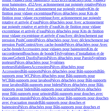
pour baignoires, d52
Avec actionnement par poignée rotative
Pièces
détachées pour Avec actionnement par poignée rotative
Kits de
finition pour vidage excentrique
Pièces détachées pour Kits de
finition pour vidage excentrique
Avec actionnement par poignée
rotative et arrivée d’eau
Pièces détachées pour Avec actionnement
par poignée rotative et arrivée d’eau
Kits de finition pour vidage
excentrique et arrivée d’eau
Pièces détachées pour Kits de finition
pour vidage excentrique et arrivée d’eau
Avec déclenchement par
pression PushControl
Pièces détachées pour Avec déclenchement par
pression PushControl
Avec cache-bonde
Pièces détachées pour Avec
cache-bonde
Accessoires pour vidages pour baignoires
Kits de
raccordement
Bouchons de bonde
Tés
Systèmes d’installation et de
rinçage
Geberit Duofix
Parois
Pièces détachées pour Parois
Systèmes
porteurs
Pièces détachées pour Systèmes
porteurs
Habillages
Accessoires
Pièces détachées pour
Accessoires
Bâti-supports
Pièces détachées pour Bâti-supports
Bâti-
supports pour WC
Pièces détachées pour Bâti-supports pour
WC
Bâti-supports pour lavabos
Pièces détachées pour Bâti-supports
pour lavabos
Bâti-supports pour bidets
Pièces détachées pour Bâti-
supports pour bidets
Bâti-supports pour urinoirs
Pièces détachées
pour Bâti-supports pour urinoirs
Bâti-supports pour douches avec
évacuation murale
Pièces détachées pour Bâti-supports pour douches
avec évacuation murale
Bâti-supports pour douches et
baignoires
Pièces détachées pour Bâti-supports pour douches et