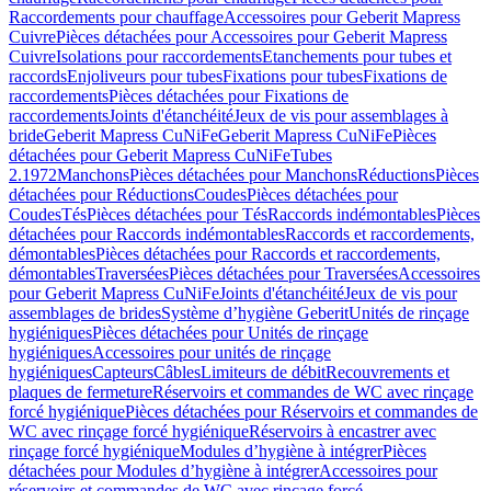
Raccordements pour chauffage
Accessoires pour Geberit Mapress
Cuivre
Pièces détachées pour Accessoires pour Geberit Mapress
Cuivre
Isolations pour raccordements
Etanchements pour tubes et
raccords
Enjoliveurs pour tubes
Fixations pour tubes
Fixations de
raccordements
Pièces détachées pour Fixations de
raccordements
Joints d'étanchéité
Jeux de vis pour assemblages à
bride
Geberit Mapress CuNiFe
Geberit Mapress CuNiFe
Pièces
détachées pour Geberit Mapress CuNiFe
Tubes
2.1972
Manchons
Pièces détachées pour Manchons
Réductions
Pièces
détachées pour Réductions
Coudes
Pièces détachées pour
Coudes
Tés
Pièces détachées pour Tés
Raccords indémontables
Pièces
détachées pour Raccords indémontables
Raccords et raccordements,
démontables
Pièces détachées pour Raccords et raccordements,
démontables
Traversées
Pièces détachées pour Traversées
Accessoires
pour Geberit Mapress CuNiFe
Joints d'étanchéité
Jeux de vis pour
assemblages de brides
Système d’hygiène Geberit
Unités de rinçage
hygiéniques
Pièces détachées pour Unités de rinçage
hygiéniques
Accessoires pour unités de rinçage
hygiéniques
Capteurs
Câbles
Limiteurs de débit
Recouvrements et
plaques de fermeture
Réservoirs et commandes de WC avec rinçage
forcé hygiénique
Pièces détachées pour Réservoirs et commandes de
WC avec rinçage forcé hygiénique
Réservoirs à encastrer avec
rinçage forcé hygiénique
Modules d’hygiène à intégrer
Pièces
détachées pour Modules d’hygiène à intégrer
Accessoires pour
réservoirs et commandes de WC avec rinçage forcé