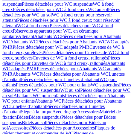
suspendus
Pièces détachées pour WC suspendus
WC à fond
creux
Pièces détachées pour WC à fond creux
WC au sol
Pièces
détachées pour WC au sol
WC à fond creux pour réservoir
attenant
Pièces détachées pour WC à fond creux pour réservoir
attenant
WC à fond creux
Pièces détachées pour WC à fond
creux
Réservoirs apparents pour WC, en céramique
sanitaire
Attenant
Abattants WC
Pièces détachées pour Abattants
WC
Abattants WC
Pièces détachées pour Abattants WC
WC adaptés
PMR
Pièces détachées pour WC adaptés PMR
Cuvettes de WC à
fond creux, surélevés
Pièces détachées pour Cuvettes de WC à fond
creux, surélevés
Cuvettes de WC à fond creux, rallongés
Pièces
détachées pour Cuvettes de WC à fond creux, rallongés
Abattants
WC adaptés PMR
Pièces détachées pour Abattants WC adaptés
PMR
Abattants WC
Pièces détachées pour Abattants WC
Lunettes
d’abattant
Pièces détachées pour Lunettes d’abattant
WC pour
enfants
Pièces détachées pour WC pour enfants
WC suspendus
Pièces
détachées pour WC suspendus
WC au sol
Pièces détachées pour WC
au sol
Abattants WC pour enfants
Pièces détachées pour Abattants
WC pour enfants
Abattants WC
Pièces détachées pour Abattants
WC
Lunettes d’abattant
Pièces détachées pour Lunettes
d’abattant
Siège à la turque
Avec rinçage
Accessoires
Matériel de
fixation
Bidets
Bidets suspendus
Pièces détachées pour Bidets
suspendus
Bidets au sol
Pièces détachées pour Bidets au
sol
Accessoires
Pièces détachées pour Accessoires
Plaques de
déclenchement et commandes de WC
Plaques de