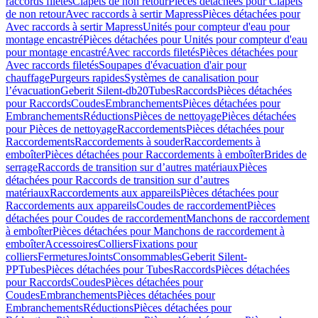
raccords filetés
Clapets de non retour
Pièces détachées pour Clapets
de non retour
Avec raccords à sertir Mapress
Pièces détachées pour
Avec raccords à sertir Mapress
Unités pour compteur d'eau pour
montage encastré
Pièces détachées pour Unités pour compteur d'eau
pour montage encastré
Avec raccords filetés
Pièces détachées pour
Avec raccords filetés
Soupapes d'évacuation d'air pour
chauffage
Purgeurs rapides
Systèmes de canalisation pour
l’évacuation
Geberit Silent-db20
Tubes
Raccords
Pièces détachées
pour Raccords
Coudes
Embranchements
Pièces détachées pour
Embranchements
Réductions
Pièces de nettoyage
Pièces détachées
pour Pièces de nettoyage
Raccordements
Pièces détachées pour
Raccordements
Raccordements à souder
Raccordements à
emboîter
Pièces détachées pour Raccordements à emboîter
Brides de
serrage
Raccords de transition sur d’autres matériaux
Pièces
détachées pour Raccords de transition sur d’autres
matériaux
Raccordements aux appareils
Pièces détachées pour
Raccordements aux appareils
Coudes de raccordement
Pièces
détachées pour Coudes de raccordement
Manchons de raccordement
à emboîter
Pièces détachées pour Manchons de raccordement à
emboîter
Accessoires
Colliers
Fixations pour
colliers
Fermetures
Joints
Consommables
Geberit Silent-
PP
Tubes
Pièces détachées pour Tubes
Raccords
Pièces détachées
pour Raccords
Coudes
Pièces détachées pour
Coudes
Embranchements
Pièces détachées pour
Embranchements
Réductions
Pièces détachées pour