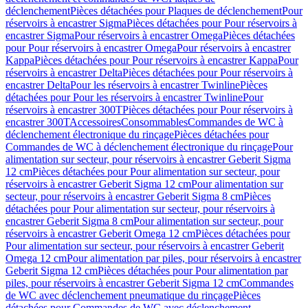
déclenchement
Pièces détachées pour Plaques de déclenchement
Pour
réservoirs à encastrer Sigma
Pièces détachées pour Pour réservoirs à
encastrer Sigma
Pour réservoirs à encastrer Omega
Pièces détachées
pour Pour réservoirs à encastrer Omega
Pour réservoirs à encastrer
Kappa
Pièces détachées pour Pour réservoirs à encastrer Kappa
Pour
réservoirs à encastrer Delta
Pièces détachées pour Pour réservoirs à
encastrer Delta
Pour les réservoirs à encastrer Twinline
Pièces
détachées pour Pour les réservoirs à encastrer Twinline
Pour
réservoirs à encastrer 300T
Pièces détachées pour Pour réservoirs à
encastrer 300T
Accessoires
Consommables
Commandes de WC à
déclenchement électronique du rinçage
Pièces détachées pour
Commandes de WC à déclenchement électronique du rinçage
Pour
alimentation sur secteur, pour réservoirs à encastrer Geberit Sigma
12 cm
Pièces détachées pour Pour alimentation sur secteur, pour
réservoirs à encastrer Geberit Sigma 12 cm
Pour alimentation sur
secteur, pour réservoirs à encastrer Geberit Sigma 8 cm
Pièces
détachées pour Pour alimentation sur secteur, pour réservoirs à
encastrer Geberit Sigma 8 cm
Pour alimentation sur secteur, pour
réservoirs à encastrer Geberit Omega 12 cm
Pièces détachées pour
Pour alimentation sur secteur, pour réservoirs à encastrer Geberit
Omega 12 cm
Pour alimentation par piles, pour réservoirs à encastrer
Geberit Sigma 12 cm
Pièces détachées pour Pour alimentation par
piles, pour réservoirs à encastrer Geberit Sigma 12 cm
Commandes
de WC avec déclenchement pneumatique du rinçage
Pièces
détachées pour Commandes de WC avec déclenchement