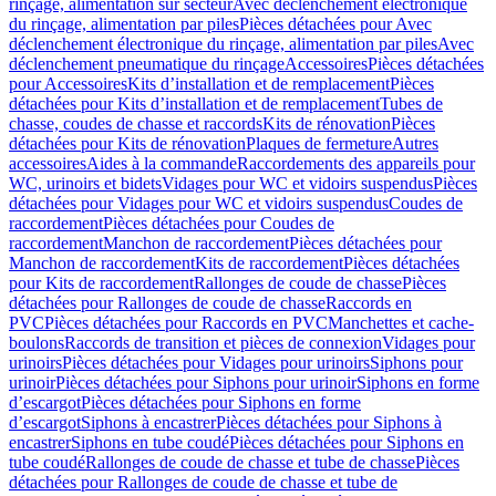
rinçage, alimentation sur secteur
Avec déclenchement électronique
du rinçage, alimentation par piles
Pièces détachées pour Avec
déclenchement électronique du rinçage, alimentation par piles
Avec
déclenchement pneumatique du rinçage
Accessoires
Pièces détachées
pour Accessoires
Kits d’installation et de remplacement
Pièces
détachées pour Kits d’installation et de remplacement
Tubes de
chasse, coudes de chasse et raccords
Kits de rénovation
Pièces
détachées pour Kits de rénovation
Plaques de fermeture
Autres
accessoires
Aides à la commande
Raccordements des appareils pour
WC, urinoirs et bidets
Vidages pour WC et vidoirs suspendus
Pièces
détachées pour Vidages pour WC et vidoirs suspendus
Coudes de
raccordement
Pièces détachées pour Coudes de
raccordement
Manchon de raccordement
Pièces détachées pour
Manchon de raccordement
Kits de raccordement
Pièces détachées
pour Kits de raccordement
Rallonges de coude de chasse
Pièces
détachées pour Rallonges de coude de chasse
Raccords en
PVC
Pièces détachées pour Raccords en PVC
Manchettes et cache-
boulons
Raccords de transition et pièces de connexion
Vidages pour
urinoirs
Pièces détachées pour Vidages pour urinoirs
Siphons pour
urinoir
Pièces détachées pour Siphons pour urinoir
Siphons en forme
d’escargot
Pièces détachées pour Siphons en forme
d’escargot
Siphons à encastrer
Pièces détachées pour Siphons à
encastrer
Siphons en tube coudé
Pièces détachées pour Siphons en
tube coudé
Rallonges de coude de chasse et tube de chasse
Pièces
détachées pour Rallonges de coude de chasse et tube de