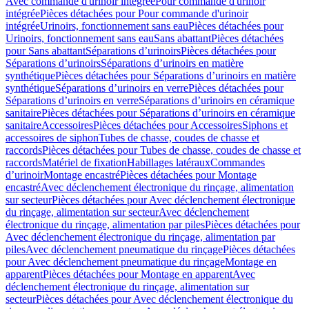
Avec commande d'urinoir intégrée
Pour commande d'urinoir
intégrée
Pièces détachées pour Pour commande d'urinoir
intégrée
Urinoirs, fonctionnement sans eau
Pièces détachées pour
Urinoirs, fonctionnement sans eau
Sans abattant
Pièces détachées
pour Sans abattant
Séparations d’urinoirs
Pièces détachées pour
Séparations d’urinoirs
Séparations d’urinoirs en matière
synthétique
Pièces détachées pour Séparations d’urinoirs en matière
synthétique
Séparations d’urinoirs en verre
Pièces détachées pour
Séparations d’urinoirs en verre
Séparations d’urinoirs en céramique
sanitaire
Pièces détachées pour Séparations d’urinoirs en céramique
sanitaire
Accessoires
Pièces détachées pour Accessoires
Siphons et
accessoires de siphon
Tubes de chasse, coudes de chasse et
raccords
Pièces détachées pour Tubes de chasse, coudes de chasse et
raccords
Matériel de fixation
Habillages latéraux
Commandes
dʼurinoir
Montage encastré
Pièces détachées pour Montage
encastré
Avec déclenchement électronique du rinçage, alimentation
sur secteur
Pièces détachées pour Avec déclenchement électronique
du rinçage, alimentation sur secteur
Avec déclenchement
électronique du rinçage, alimentation par piles
Pièces détachées pour
Avec déclenchement électronique du rinçage, alimentation par
piles
Avec déclenchement pneumatique du rinçage
Pièces détachées
pour Avec déclenchement pneumatique du rinçage
Montage en
apparent
Pièces détachées pour Montage en apparent
Avec
déclenchement électronique du rinçage, alimentation sur
secteur
Pièces détachées pour Avec déclenchement électronique du