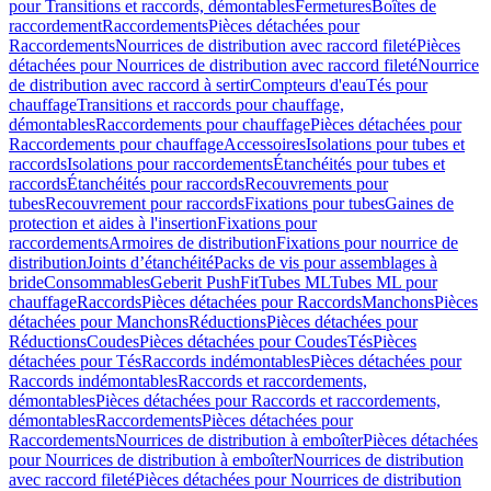
pour Transitions et raccords, démontables
Fermetures
Boîtes de
raccordement
Raccordements
Pièces détachées pour
Raccordements
Nourrices de distribution avec raccord fileté
Pièces
détachées pour Nourrices de distribution avec raccord fileté
Nourrice
de distribution avec raccord à sertir
Compteurs d'eau
Tés pour
chauffage
Transitions et raccords pour chauffage,
démontables
Raccordements pour chauffage
Pièces détachées pour
Raccordements pour chauffage
Accessoires
Isolations pour tubes et
raccords
Isolations pour raccordements
Étanchéités pour tubes et
raccords
Étanchéités pour raccords
Recouvrements pour
tubes
Recouvrement pour raccords
Fixations pour tubes
Gaines de
protection et aides à l'insertion
Fixations pour
raccordements
Armoires de distribution
Fixations pour nourrice de
distribution
Joints d’étanchéité
Packs de vis pour assemblages à
bride
Consommables
Geberit PushFit
Tubes ML
Tubes ML pour
chauffage
Raccords
Pièces détachées pour Raccords
Manchons
Pièces
détachées pour Manchons
Réductions
Pièces détachées pour
Réductions
Coudes
Pièces détachées pour Coudes
Tés
Pièces
détachées pour Tés
Raccords indémontables
Pièces détachées pour
Raccords indémontables
Raccords et raccordements,
démontables
Pièces détachées pour Raccords et raccordements,
démontables
Raccordements
Pièces détachées pour
Raccordements
Nourrices de distribution à emboîter
Pièces détachées
pour Nourrices de distribution à emboîter
Nourrices de distribution
avec raccord fileté
Pièces détachées pour Nourrices de distribution