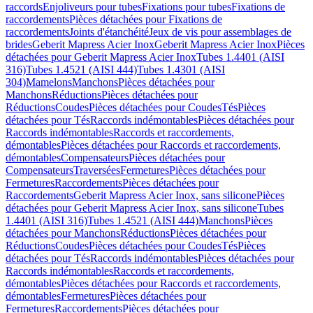
raccords
Enjoliveurs pour tubes
Fixations pour tubes
Fixations de
raccordements
Pièces détachées pour Fixations de
raccordements
Joints d'étanchéité
Jeux de vis pour assemblages de
brides
Geberit Mapress Acier Inox
Geberit Mapress Acier Inox
Pièces
détachées pour Geberit Mapress Acier Inox
Tubes 1.4401 (AISI
316)
Tubes 1.4521 (AISI 444)
Tubes 1.4301 (AISI
304)
Mamelons
Manchons
Pièces détachées pour
Manchons
Réductions
Pièces détachées pour
Réductions
Coudes
Pièces détachées pour Coudes
Tés
Pièces
détachées pour Tés
Raccords indémontables
Pièces détachées pour
Raccords indémontables
Raccords et raccordements,
démontables
Pièces détachées pour Raccords et raccordements,
démontables
Compensateurs
Pièces détachées pour
Compensateurs
Traversées
Fermetures
Pièces détachées pour
Fermetures
Raccordements
Pièces détachées pour
Raccordements
Geberit Mapress Acier Inox, sans silicone
Pièces
détachées pour Geberit Mapress Acier Inox, sans silicone
Tubes
1.4401 (AISI 316)
Tubes 1.4521 (AISI 444)
Manchons
Pièces
détachées pour Manchons
Réductions
Pièces détachées pour
Réductions
Coudes
Pièces détachées pour Coudes
Tés
Pièces
détachées pour Tés
Raccords indémontables
Pièces détachées pour
Raccords indémontables
Raccords et raccordements,
démontables
Pièces détachées pour Raccords et raccordements,
démontables
Fermetures
Pièces détachées pour
Fermetures
Raccordements
Pièces détachées pour