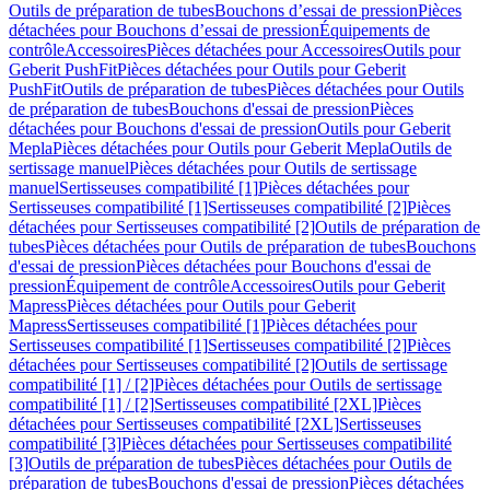
Outils de préparation de tubes
Bouchons d’essai de pression
Pièces
détachées pour Bouchons d’essai de pression
Équipements de
contrôle
Accessoires
Pièces détachées pour Accessoires
Outils pour
Geberit PushFit
Pièces détachées pour Outils pour Geberit
PushFit
Outils de préparation de tubes
Pièces détachées pour Outils
de préparation de tubes
Bouchons d'essai de pression
Pièces
détachées pour Bouchons d'essai de pression
Outils pour Geberit
Mepla
Pièces détachées pour Outils pour Geberit Mepla
Outils de
sertissage manuel
Pièces détachées pour Outils de sertissage
manuel
Sertisseuses compatibilité [1]
Pièces détachées pour
Sertisseuses compatibilité [1]
Sertisseuses compatibilité [2]
Pièces
détachées pour Sertisseuses compatibilité [2]
Outils de préparation de
tubes
Pièces détachées pour Outils de préparation de tubes
Bouchons
d'essai de pression
Pièces détachées pour Bouchons d'essai de
pression
Équipement de contrôle
Accessoires
Outils pour Geberit
Mapress
Pièces détachées pour Outils pour Geberit
Mapress
Sertisseuses compatibilité [1]
Pièces détachées pour
Sertisseuses compatibilité [1]
Sertisseuses compatibilité [2]
Pièces
détachées pour Sertisseuses compatibilité [2]
Outils de sertissage
compatibilité [1] / [2]
Pièces détachées pour Outils de sertissage
compatibilité [1] / [2]
Sertisseuses compatibilité [2XL]
Pièces
détachées pour Sertisseuses compatibilité [2XL]
Sertisseuses
compatibilité [3]
Pièces détachées pour Sertisseuses compatibilité
[3]
Outils de préparation de tubes
Pièces détachées pour Outils de
préparation de tubes
Bouchons d'essai de pression
Pièces détachées