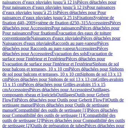
naissances d’eaux pluviales jusqu’à 12 l/s
Pièces détachées pour
Pour naissances d’eaux pluviales jusqu’à 12 l/s
Pour naissances
d’eaux pluviales jusqu’à 25 l/s
Pièces détachées pour Pour
naissances d’eaux pluviales jusqu’à 25 l/s
Fixations
Système de
fixation d40–200
Système de fixation d250–315
Accessoires
Pièces
détachées pour Accessoires
Pour naissances
Pièces détachées pour
Pour naissances
Pour fixations
Évacuation des eaux de toiture
conventionnelle
Naissances d'eaux pluviales
Pièces détachées pour
Naissances d'eaux pluviales
Raccords au pare-vapeur
Pièces
détachées pour Raccords au pare-vapeur
Accessoires
Pièces
détachées pour Accessoires
Évacuation des sols
Evacuation de
surface pour l'intérieur et l'extérieur
Pièces détachées pour
Evacuation de surface pour l'intérieur et l'extérieur
Siphons de sol
pour balcons et terrasses, 10 x 10 cm
Pièces détachées pour Siphons
de sol pour balcons et terrasses, 10 x 10 cm
Siphons de sol 13 x 13
cm
Pièces détachées pour Siphons de sol 13 x 13 cm
Grilles-avaloirs
15 x 15 cm
Pièces détachées pour Grilles-avaloirs 15 x 15
cm
Accessoires
Pièces détachées pour Accessoires
Outillages,
composants réseau et logiciels
Outillages
Outils pour Geberit
FlowFit
Pièces détachées pour Outils pour Geberit FlowFit
Outils de
sertissage manuel
Pièces détachées pour Outils de sertissage
manuel
Compatibilité des outils de sertissage [1]
Pièces détachées
pour Compatibilité des outils de sertissage [1]
Compatibilité des
outils de sertissage [2]
Pièces détachées pour Compatibilité des outils
de sertissage [2]
Outils de préparation de tubes
Pièces détachées pour