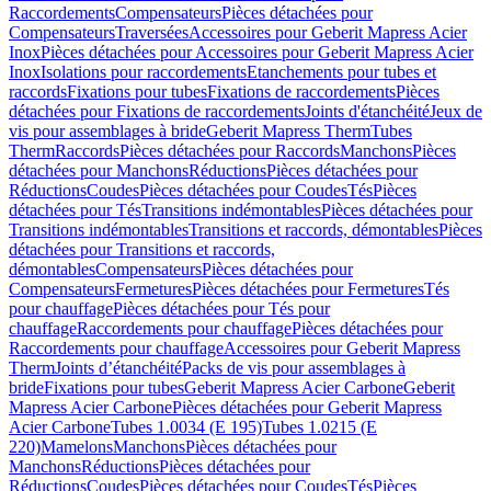
Raccordements
Compensateurs
Pièces détachées pour
Compensateurs
Traversées
Accessoires pour Geberit Mapress Acier
Inox
Pièces détachées pour Accessoires pour Geberit Mapress Acier
Inox
Isolations pour raccordements
Etanchements pour tubes et
raccords
Fixations pour tubes
Fixations de raccordements
Pièces
détachées pour Fixations de raccordements
Joints d'étanchéité
Jeux de
vis pour assemblages à bride
Geberit Mapress Therm
Tubes
Therm
Raccords
Pièces détachées pour Raccords
Manchons
Pièces
détachées pour Manchons
Réductions
Pièces détachées pour
Réductions
Coudes
Pièces détachées pour Coudes
Tés
Pièces
détachées pour Tés
Transitions indémontables
Pièces détachées pour
Transitions indémontables
Transitions et raccords, démontables
Pièces
détachées pour Transitions et raccords,
démontables
Compensateurs
Pièces détachées pour
Compensateurs
Fermetures
Pièces détachées pour Fermetures
Tés
pour chauffage
Pièces détachées pour Tés pour
chauffage
Raccordements pour chauffage
Pièces détachées pour
Raccordements pour chauffage
Accessoires pour Geberit Mapress
Therm
Joints d’étanchéité
Packs de vis pour assemblages à
bride
Fixations pour tubes
Geberit Mapress Acier Carbone
Geberit
Mapress Acier Carbone
Pièces détachées pour Geberit Mapress
Acier Carbone
Tubes 1.0034 (E 195)
Tubes 1.0215 (E
220)
Mamelons
Manchons
Pièces détachées pour
Manchons
Réductions
Pièces détachées pour
Réductions
Coudes
Pièces détachées pour Coudes
Tés
Pièces