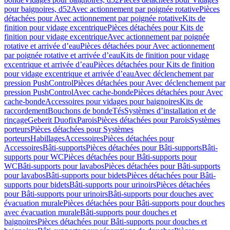
pour baignoires, d52
Avec actionnement par poignée rotative
Pièces
détachées pour Avec actionnement par poignée rotative
Kits de
finition pour vidage excentrique
Pièces détachées pour Kits de
finition pour vidage excentrique
Avec actionnement par poignée
rotative et arrivée d’eau
Pièces détachées pour Avec actionnement
par poignée rotative et arrivée d’eau
Kits de finition pour vidage
excentrique et arrivée d’eau
Pièces détachées pour Kits de finition
pour vidage excentrique et arrivée d’eau
Avec déclenchement par
pression PushControl
Pièces détachées pour Avec déclenchement par
pression PushControl
Avec cache-bonde
Pièces détachées pour Avec
cache-bonde
Accessoires pour vidages pour baignoires
Kits de
raccordement
Bouchons de bonde
Tés
Systèmes d’installation et de
rinçage
Geberit Duofix
Parois
Pièces détachées pour Parois
Systèmes
porteurs
Pièces détachées pour Systèmes
porteurs
Habillages
Accessoires
Pièces détachées pour
Accessoires
Bâti-supports
Pièces détachées pour Bâti-supports
Bâti-
supports pour WC
Pièces détachées pour Bâti-supports pour
WC
Bâti-supports pour lavabos
Pièces détachées pour Bâti-supports
pour lavabos
Bâti-supports pour bidets
Pièces détachées pour Bâti-
supports pour bidets
Bâti-supports pour urinoirs
Pièces détachées
pour Bâti-supports pour urinoirs
Bâti-supports pour douches avec
évacuation murale
Pièces détachées pour Bâti-supports pour douches
avec évacuation murale
Bâti-supports pour douches et
baignoires
Pièces détachées pour Bâti-supports pour douches et