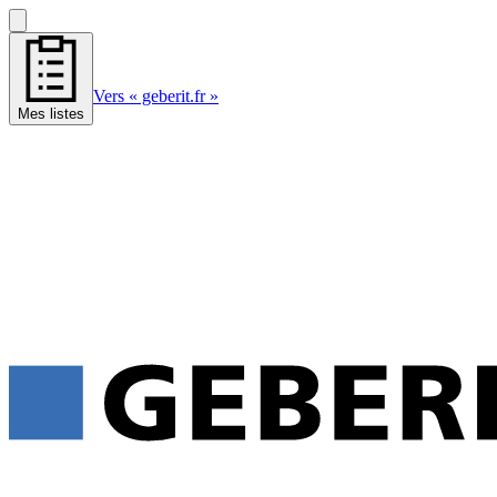
Vers « geberit.fr »
Mes listes