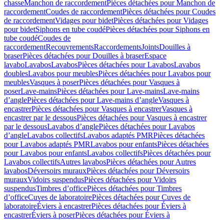
chasse
Manchon de raccordement
Pièces détachées pour Manchon de
raccordement
Coudes de raccordement
Pièces détachées pour Coudes
de raccordement
Vidages pour bidet
Pièces détachées pour Vidages
pour bidet
Siphons en tube coudé
Pièces détachées pour Siphons en
tube coudé
Coudes de
raccordement
Recouvrements
Raccordements
Joints
Douilles à
braser
Pièces détachées pour Douilles à braser
Espace
lavabo
Lavabos
Lavabos
Pièces détachées pour Lavabos
Lavabos
doubles
Lavabos pour meubles
Pièces détachées pour Lavabos pour
meubles
Vasques à poser
Pièces détachées pour Vasques à
poser
Lave-mains
Pièces détachées pour Lave-mains
Lave-mains
d’angle
Pièces détachées pour Lave-mains d’angle
Vasques à
encastrer
Pièces détachées pour Vasques à encastrer
Vasques à
encastrer par le dessous
Pièces détachées pour Vasques à encastrer
par le dessous
Lavabos d’angle
Pièces détachées pour Lavabos
d’angle
Lavabos collectifs
Lavabos adaptés PMR
Pièces détachées
pour Lavabos adaptés PMR
Lavabos pour enfants
Pièces détachées
pour Lavabos pour enfants
Lavabos collectifs
Pièces détachées pour
Lavabos collectifs
Autres lavabos
Pièces détachées pour Autres
lavabos
Déversoirs muraux
Pièces détachées pour Déversoirs
muraux
Vidoirs suspendus
Pièces détachées pour Vidoirs
suspendus
Timbres dʼoffice
Pièces détachées pour Timbres
dʼoffice
Cuves de laboratoire
Pièces détachées pour Cuves de
laboratoire
Éviers à encastrer
Pièces détachées pour Éviers à
encastrer
Éviers à poser
Pièces détachées pour Éviers à