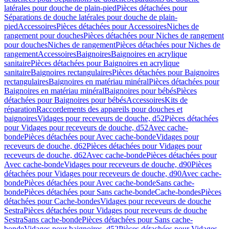
latérales pour douche de plain-pied
Pièces détachées pour
Séparations de douche latérales pour douche de plain-
pied
Accessoires
Pièces détachées pour Accessoires
Niches de
rangement pour douches
Pièces détachées pour Niches de rangement
pour douches
Niches de rangement
Pièces détachées pour Niches de
rangement
Accessoires
Baignoires
Baignoires en acrylique
sanitaire
Pièces détachées pour Baignoires en acrylique
sanitaire
Baignoires rectangulaires
Pièces détachées pour Baignoires
rectangulaires
Baignoires en matériau minéral
Pièces détachées pour
Baignoires en matériau minéral
Baignoires pour bébés
Pièces
détachées pour Baignoires pour bébés
Accessoires
Kits de
réparation
Raccordements des appareils pour douches et
baignoires
Vidages pour receveurs de douche, d52
Pièces détachées
pour Vidages pour receveurs de douche, d52
Avec cache-
bonde
Pièces détachées pour Avec cache-bonde
Vidages pour
receveurs de douche, d62
Pièces détachées pour Vidages pour
receveurs de douche, d62
Avec cache-bonde
Pièces détachées pour
Avec cache-bonde
Vidages pour receveurs de douche, d90
Pièces
détachées pour Vidages pour receveurs de douche, d90
Avec cache-
bonde
Pièces détachées pour Avec cache-bonde
Sans cache-
bonde
Pièces détachées pour Sans cache-bonde
Cache-bondes
Pièces
détachées pour Cache-bondes
Vidages pour receveurs de douche
Sestra
Pièces détachées pour Vidages pour receveurs de douche
Sestra
Sans cache-bonde
Pièces détachées pour Sans cache-
bonde
Vidages pour baignoires, d52
Pièces détachées pour Vidages