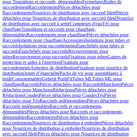
pour Transitions et raccords, démontables
Fermetures
Boîtes de
raccordement
Raccordements
Pièces détachées pour
Raccordements
Nourrices de distribution avec raccord fileté
Pièces
détachées pour Nourrices de distribution avec raccord fileté
Nourrice
de distribution avec raccord à sertir
Compteurs d'eau
Tés pour
chauffage
Transitions et raccords pour chauffage,
démontables
Raccordements pour chauffage
Pièces détachées pour
Raccordements pour chauffage
Accessoires
Isolations pour tubes et
raccords
Isolations pour raccordements
Étanchéités pour tubes et
raccords
Étanchéités pour raccords
Recouvrements pour
tubes
Recouvrement pour raccords
Fixations pour tubes
Gaines de
protection et aides à l'insertion
Fixations pour
raccordements
Armoires de distribution
Fixations pour nourrice de
distribution
Joints d’étanchéité
Packs de vis pour assemblages à
bride
Consommables
Geberit PushFit
Tubes ML
Tubes ML pour
chauffage
Raccords
Pièces détachées pour Raccords
Manchons
Pièces
détachées pour Manchons
Réductions
Pièces détachées pour
Réductions
Coudes
Pièces détachées pour Coudes
Tés
Pièces
détachées pour Tés
Raccords indémontables
Pièces détachées pour
Raccords indémontables
Raccords et raccordements,
démontables
Pièces détachées pour Raccords et raccordements,
démontables
Raccordements
Pièces détachées pour
Raccordements
Nourrices de distribution à emboîter
Pièces détachées
pour Nourrices de distribution à emboîter
Nourrices de distribution
avec raccord fileté
Pièces détachées pour Nourrices de distribution