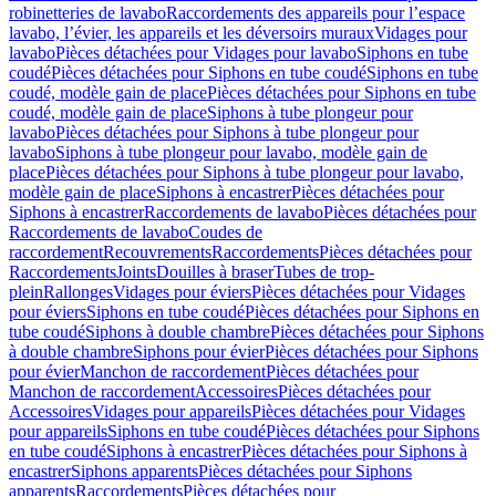
robinetteries de lavabo
Raccordements des appareils pour l’espace
lavabo, l’évier, les appareils et les déversoirs muraux
Vidages pour
lavabo
Pièces détachées pour Vidages pour lavabo
Siphons en tube
coudé
Pièces détachées pour Siphons en tube coudé
Siphons en tube
coudé, modèle gain de place
Pièces détachées pour Siphons en tube
coudé, modèle gain de place
Siphons à tube plongeur pour
lavabo
Pièces détachées pour Siphons à tube plongeur pour
lavabo
Siphons à tube plongeur pour lavabo, modèle gain de
place
Pièces détachées pour Siphons à tube plongeur pour lavabo,
modèle gain de place
Siphons à encastrer
Pièces détachées pour
Siphons à encastrer
Raccordements de lavabo
Pièces détachées pour
Raccordements de lavabo
Coudes de
raccordement
Recouvrements
Raccordements
Pièces détachées pour
Raccordements
Joints
Douilles à braser
Tubes de trop-
plein
Rallonges
Vidages pour éviers
Pièces détachées pour Vidages
pour éviers
Siphons en tube coudé
Pièces détachées pour Siphons en
tube coudé
Siphons à double chambre
Pièces détachées pour Siphons
à double chambre
Siphons pour évier
Pièces détachées pour Siphons
pour évier
Manchon de raccordement
Pièces détachées pour
Manchon de raccordement
Accessoires
Pièces détachées pour
Accessoires
Vidages pour appareils
Pièces détachées pour Vidages
pour appareils
Siphons en tube coudé
Pièces détachées pour Siphons
en tube coudé
Siphons à encastrer
Pièces détachées pour Siphons à
encastrer
Siphons apparents
Pièces détachées pour Siphons
apparents
Raccordements
Pièces détachées pour