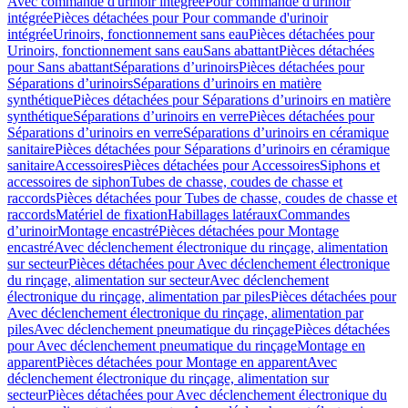
Avec commande d'urinoir intégrée
Pour commande d'urinoir
intégrée
Pièces détachées pour Pour commande d'urinoir
intégrée
Urinoirs, fonctionnement sans eau
Pièces détachées pour
Urinoirs, fonctionnement sans eau
Sans abattant
Pièces détachées
pour Sans abattant
Séparations d’urinoirs
Pièces détachées pour
Séparations d’urinoirs
Séparations d’urinoirs en matière
synthétique
Pièces détachées pour Séparations d’urinoirs en matière
synthétique
Séparations d’urinoirs en verre
Pièces détachées pour
Séparations d’urinoirs en verre
Séparations d’urinoirs en céramique
sanitaire
Pièces détachées pour Séparations d’urinoirs en céramique
sanitaire
Accessoires
Pièces détachées pour Accessoires
Siphons et
accessoires de siphon
Tubes de chasse, coudes de chasse et
raccords
Pièces détachées pour Tubes de chasse, coudes de chasse et
raccords
Matériel de fixation
Habillages latéraux
Commandes
dʼurinoir
Montage encastré
Pièces détachées pour Montage
encastré
Avec déclenchement électronique du rinçage, alimentation
sur secteur
Pièces détachées pour Avec déclenchement électronique
du rinçage, alimentation sur secteur
Avec déclenchement
électronique du rinçage, alimentation par piles
Pièces détachées pour
Avec déclenchement électronique du rinçage, alimentation par
piles
Avec déclenchement pneumatique du rinçage
Pièces détachées
pour Avec déclenchement pneumatique du rinçage
Montage en
apparent
Pièces détachées pour Montage en apparent
Avec
déclenchement électronique du rinçage, alimentation sur
secteur
Pièces détachées pour Avec déclenchement électronique du