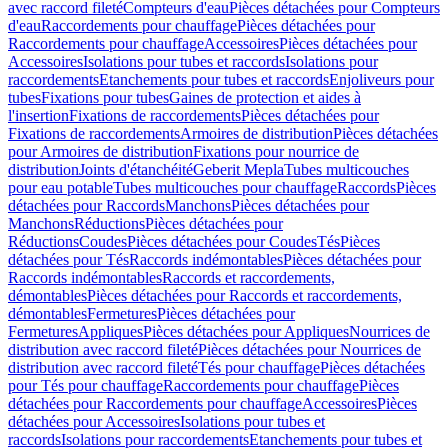
avec raccord fileté
Compteurs d'eau
Pièces détachées pour Compteurs
d'eau
Raccordements pour chauffage
Pièces détachées pour
Raccordements pour chauffage
Accessoires
Pièces détachées pour
Accessoires
Isolations pour tubes et raccords
Isolations pour
raccordements
Etanchements pour tubes et raccords
Enjoliveurs pour
tubes
Fixations pour tubes
Gaines de protection et aides à
l'insertion
Fixations de raccordements
Pièces détachées pour
Fixations de raccordements
Armoires de distribution
Pièces détachées
pour Armoires de distribution
Fixations pour nourrice de
distribution
Joints d'étanchéité
Geberit Mepla
Tubes multicouches
pour eau potable
Tubes multicouches pour chauffage
Raccords
Pièces
détachées pour Raccords
Manchons
Pièces détachées pour
Manchons
Réductions
Pièces détachées pour
Réductions
Coudes
Pièces détachées pour Coudes
Tés
Pièces
détachées pour Tés
Raccords indémontables
Pièces détachées pour
Raccords indémontables
Raccords et raccordements,
démontables
Pièces détachées pour Raccords et raccordements,
démontables
Fermetures
Pièces détachées pour
Fermetures
Appliques
Pièces détachées pour Appliques
Nourrices de
distribution avec raccord fileté
Pièces détachées pour Nourrices de
distribution avec raccord fileté
Tés pour chauffage
Pièces détachées
pour Tés pour chauffage
Raccordements pour chauffage
Pièces
détachées pour Raccordements pour chauffage
Accessoires
Pièces
détachées pour Accessoires
Isolations pour tubes et
raccords
Isolations pour raccordements
Etanchements pour tubes et