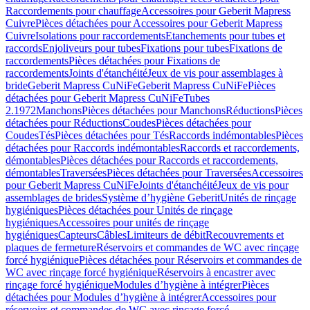
Raccordements pour chauffage
Accessoires pour Geberit Mapress
Cuivre
Pièces détachées pour Accessoires pour Geberit Mapress
Cuivre
Isolations pour raccordements
Etanchements pour tubes et
raccords
Enjoliveurs pour tubes
Fixations pour tubes
Fixations de
raccordements
Pièces détachées pour Fixations de
raccordements
Joints d'étanchéité
Jeux de vis pour assemblages à
bride
Geberit Mapress CuNiFe
Geberit Mapress CuNiFe
Pièces
détachées pour Geberit Mapress CuNiFe
Tubes
2.1972
Manchons
Pièces détachées pour Manchons
Réductions
Pièces
détachées pour Réductions
Coudes
Pièces détachées pour
Coudes
Tés
Pièces détachées pour Tés
Raccords indémontables
Pièces
détachées pour Raccords indémontables
Raccords et raccordements,
démontables
Pièces détachées pour Raccords et raccordements,
démontables
Traversées
Pièces détachées pour Traversées
Accessoires
pour Geberit Mapress CuNiFe
Joints d'étanchéité
Jeux de vis pour
assemblages de brides
Système d’hygiène Geberit
Unités de rinçage
hygiéniques
Pièces détachées pour Unités de rinçage
hygiéniques
Accessoires pour unités de rinçage
hygiéniques
Capteurs
Câbles
Limiteurs de débit
Recouvrements et
plaques de fermeture
Réservoirs et commandes de WC avec rinçage
forcé hygiénique
Pièces détachées pour Réservoirs et commandes de
WC avec rinçage forcé hygiénique
Réservoirs à encastrer avec
rinçage forcé hygiénique
Modules d’hygiène à intégrer
Pièces
détachées pour Modules d’hygiène à intégrer
Accessoires pour
réservoirs et commandes de WC avec rinçage forcé