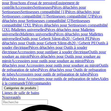
pour Bouchons d'essai de pression
Equipement de
contrôle
Accessoires
Sertisseuses
Pièces détachées pour
Sertisseuses
Sertisseuses compatibilité [1]
Pièces détachées pour
Sertisseuses compatibilité [1]
Sertisseuses compatibilité [2]
Pièces
détachées pour Sertisseuses compatibilité [2]
Sertisseuses
compatibilité [2XL]
Pièces détachées pour Sertisseuses compatibilité
[2XL]
Mallettes universelles
Pièces détachées pour Mallettes
universelles
Mallettes universelles
Pièces détachées pour Mallettes
universelles
Outils pour Geberit Silent-db20 / Geberit PE
Pièces
détachées pour Outils pour Geberit Silent-db20 / Geberit PE
Outils à
souder électrique
Pièces détachées pour Outils à souder
électrique
Accessoires pour outillage à souder électrique
Outils pour
soudure au miroir
Pièces détachées pour Outils pour soudure au
miroir
Accessoires pour outils pour soudure au miroir
Pièces
détachées pour Accessoires pour outils pour soudure au miroir
Outils
de préparation de tubes
Pièces détachées pour Outils de préparation
de tubes
Accessoires pour outils de préparation de tubes
Pièces
détachées pour Accessoires pour outils de préparation de tubes
Aides
à la commande
Télécommandes
Catégories de produits
Lignes de salle de bains
Nouveautés