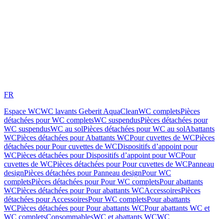
FR
Espace WC
WC lavants Geberit AquaClean
WC complets
Pièces
détachées pour WC complets
WC suspendus
Pièces détachées pour
WC suspendus
WC au sol
Pièces détachées pour WC au sol
Abattants
WC
Pièces détachées pour Abattants WC
Pour cuvettes de WC
Pièces
détachées pour Pour cuvettes de WC
Dispositifs d’appoint pour
WC
Pièces détachées pour Dispositifs d’appoint pour WC
Pour
cuvettes de WC
Pièces détachées pour Pour cuvettes de WC
Panneau
design
Pièces détachées pour Panneau design
Pour WC
complets
Pièces détachées pour Pour WC complets
Pour abattants
WC
Pièces détachées pour Pour abattants WC
Accessoires
Pièces
détachées pour Accessoires
Pour WC complets
Pour abattants
WC
Pièces détachées pour Pour abattants WC
Pour abattants WC et
WC complets
Consommables
WC et abattants WC
WC