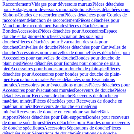
Raccordements
Vidages pour déversoirs muraux
Pièces détachées
pour Vidages pour déversoirs muraux
Siphons
Pièces détachées pour
Siphons
Coudes de raccordement
Pièces détachées pour Coudes de
raccordement
Manchon de raccordement
Pièces détachées pour
Manchon de raccordement
Bondes
Pièces détachées pour
Bondes
Accessoires
Pièces détachées pour Accessoires
Espace
douche et baignoire
Douches
Évacuation des sols pour
douches
Pièces détachées pour Évacuation des sols pour
douches
Canivelles de douche
Pièces détachées pour Canivelles de
douche
Accessoires pour canivelles de douche
Pièces détachées pour
Accessoires pour canivelles de douche
Bondes pour douche de
plain-pied
Pièces détachées pour Bondes pour douche de plain-
pied
Accessoires pour bondes pour douche de plain-pied
Pièces
détachées pour Accessoires pour bondes pour douche de plain-
pied
Evacuations murales
Pièces détachées pour Evacuations
murales
Accessoires pour évacuations murales
Pièces détachées pour
Accessoires pour évacuations murales
Receveurs de douche
Pièces
détachées pour Receveurs de douche
Receveurs de douche en
matériau minéral
Pièces détachées pour Receveurs de douche en
matériau minéral
Receveurs de douche en matériau
minéral
Receveurs de douche en céramique sanitaire
Bâti-
supports
Pièces détachées pour Bâti-supports
Bondes pour receveurs
de douche spécifiques
Pièces détachées pour Bondes pour receveurs
de douche spécifiques
Accessoires
Séparations de douche
Pièces
détachées pour Séparations de douche
Séparations de douche