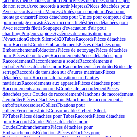
raccords filetés
Clapets de non retour
Pièces détachées pour Clapets
de non retour
Avec raccords à sertir Mapress
Pièces détachées pour
Avec raccords à sertir Mapress
Unités pour compteur d'eau pour
montage encastré
Pièces détachées pour Unités pour compteur d'eau
pour montage encastré
Avec raccords filetés
Pièces détachées pour
Avec raccords filetés
Soupapes d'évacuation d'air pour
chauffage
Purgeurs rapides
Systèmes de canalisation pour
l’évacuation
Geberit Silent-db20
Tubes
Raccords
Pièces détachées
pour Raccords
Coudes
Embranchements
Pièces détachées pour
Embranchements
Réductions
Pièces de nettoyage
Pièces détachées
pour Pièces de nettoyage
Raccordements
Pièces détachées pour
Raccordements
Raccordements à souder
Raccordements à
emboîter
Pièces détachées pour Raccordements à emboîter
Brides de
serrage
Raccords de transition sur d’autres matériaux
Pièces
détachées pour Raccords de transition sur d’autres
matériaux
Raccordements aux appareils
Pièces détachées pour
Raccordements aux appareils
Coudes de raccordement
Pièces
détachées pour Coudes de raccordement
Manchons de raccordement
à emboîter
Pièces détachées pour Manchons de raccordement à
emboîter
Accessoires
Colliers
Fixations pour
colliers
Fermetures
Joints
Consommables
Geberit Silent-
PP
Tubes
Pièces détachées pour Tubes
Raccords
Pièces détachées
pour Raccords
Coudes
Pièces détachées pour
Coudes
Embranchements
Pièces détachées pour
Embranchements
Réductions
Pièces détachées pour