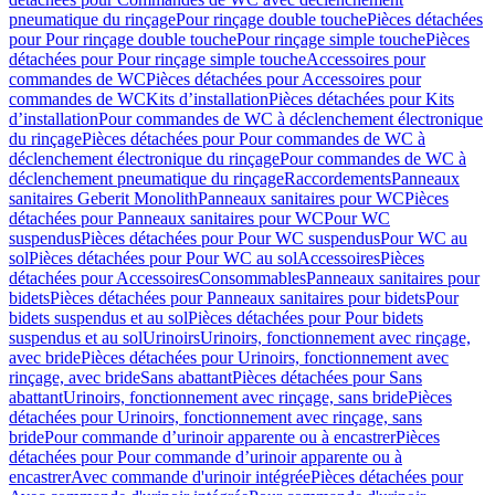
pneumatique du rinçage
Pour rinçage double touche
Pièces détachées
pour Pour rinçage double touche
Pour rinçage simple touche
Pièces
détachées pour Pour rinçage simple touche
Accessoires pour
commandes de WC
Pièces détachées pour Accessoires pour
commandes de WC
Kits d’installation
Pièces détachées pour Kits
d’installation
Pour commandes de WC à déclenchement électronique
du rinçage
Pièces détachées pour Pour commandes de WC à
déclenchement électronique du rinçage
Pour commandes de WC à
déclenchement pneumatique du rinçage
Raccordements
Panneaux
sanitaires Geberit Monolith
Panneaux sanitaires pour WC
Pièces
détachées pour Panneaux sanitaires pour WC
Pour WC
suspendus
Pièces détachées pour Pour WC suspendus
Pour WC au
sol
Pièces détachées pour Pour WC au sol
Accessoires
Pièces
détachées pour Accessoires
Consommables
Panneaux sanitaires pour
bidets
Pièces détachées pour Panneaux sanitaires pour bidets
Pour
bidets suspendus et au sol
Pièces détachées pour Pour bidets
suspendus et au sol
Urinoirs
Urinoirs, fonctionnement avec rinçage,
avec bride
Pièces détachées pour Urinoirs, fonctionnement avec
rinçage, avec bride
Sans abattant
Pièces détachées pour Sans
abattant
Urinoirs, fonctionnement avec rinçage, sans bride
Pièces
détachées pour Urinoirs, fonctionnement avec rinçage, sans
bride
Pour commande d’urinoir apparente ou à encastrer
Pièces
détachées pour Pour commande d’urinoir apparente ou à
encastrer
Avec commande d'urinoir intégrée
Pièces détachées pour