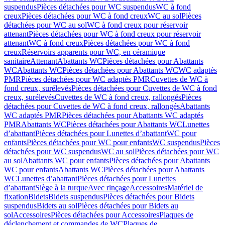
suspendus
Pièces détachées pour WC suspendus
WC à fond
creux
Pièces détachées pour WC à fond creux
WC au sol
Pièces
détachées pour WC au sol
WC à fond creux pour réservoir
attenant
Pièces détachées pour WC à fond creux pour réservoir
attenant
WC à fond creux
Pièces détachées pour WC à fond
creux
Réservoirs apparents pour WC, en céramique
sanitaire
Attenant
Abattants WC
Pièces détachées pour Abattants
WC
Abattants WC
Pièces détachées pour Abattants WC
WC adaptés
PMR
Pièces détachées pour WC adaptés PMR
Cuvettes de WC à
fond creux, surélevés
Pièces détachées pour Cuvettes de WC à fond
creux, surélevés
Cuvettes de WC à fond creux, rallongés
Pièces
détachées pour Cuvettes de WC à fond creux, rallongés
Abattants
WC adaptés PMR
Pièces détachées pour Abattants WC adaptés
PMR
Abattants WC
Pièces détachées pour Abattants WC
Lunettes
d’abattant
Pièces détachées pour Lunettes d’abattant
WC pour
enfants
Pièces détachées pour WC pour enfants
WC suspendus
Pièces
détachées pour WC suspendus
WC au sol
Pièces détachées pour WC
au sol
Abattants WC pour enfants
Pièces détachées pour Abattants
WC pour enfants
Abattants WC
Pièces détachées pour Abattants
WC
Lunettes d’abattant
Pièces détachées pour Lunettes
d’abattant
Siège à la turque
Avec rinçage
Accessoires
Matériel de
fixation
Bidets
Bidets suspendus
Pièces détachées pour Bidets
suspendus
Bidets au sol
Pièces détachées pour Bidets au
sol
Accessoires
Pièces détachées pour Accessoires
Plaques de
déclenchement et commandes de WC
Plaques de