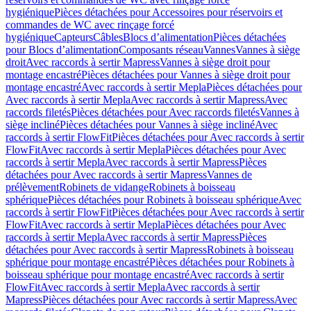
hygiénique
Pièces détachées pour Accessoires pour réservoirs et
commandes de WC avec rinçage forcé
hygiénique
Capteurs
Câbles
Blocs d’alimentation
Pièces détachées
pour Blocs d’alimentation
Composants réseau
Vannes
Vannes à siège
droit
Avec raccords à sertir Mapress
Vannes à siège droit pour
montage encastré
Pièces détachées pour Vannes à siège droit pour
montage encastré
Avec raccords à sertir Mepla
Pièces détachées pour
Avec raccords à sertir Mepla
Avec raccords à sertir Mapress
Avec
raccords filetés
Pièces détachées pour Avec raccords filetés
Vannes à
siège incliné
Pièces détachées pour Vannes à siège incliné
Avec
raccords à sertir FlowFit
Pièces détachées pour Avec raccords à sertir
FlowFit
Avec raccords à sertir Mepla
Pièces détachées pour Avec
raccords à sertir Mepla
Avec raccords à sertir Mapress
Pièces
détachées pour Avec raccords à sertir Mapress
Vannes de
prélèvement
Robinets de vidange
Robinets à boisseau
sphérique
Pièces détachées pour Robinets à boisseau sphérique
Avec
raccords à sertir FlowFit
Pièces détachées pour Avec raccords à sertir
FlowFit
Avec raccords à sertir Mepla
Pièces détachées pour Avec
raccords à sertir Mepla
Avec raccords à sertir Mapress
Pièces
détachées pour Avec raccords à sertir Mapress
Robinets à boisseau
sphérique pour montage encastré
Pièces détachées pour Robinets à
boisseau sphérique pour montage encastré
Avec raccords à sertir
FlowFit
Avec raccords à sertir Mepla
Avec raccords à sertir
Mapress
Pièces détachées pour Avec raccords à sertir Mapress
Avec