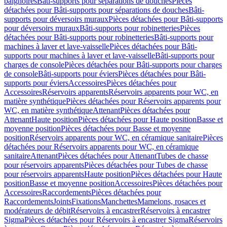
baignoires
Bâti-supports pour séparations de douches
Pièces
détachées pour Bâti-supports pour séparations de douches
Bâti-
supports pour déversoirs muraux
Pièces détachées pour Bâti-supports
pour déversoirs muraux
Bâti-supports pour robinetteries
Pièces
détachées pour Bâti-supports pour robinetteries
Bâti-supports pour
machines à laver et lave-vaisselle
Pièces détachées pour Bâti-
supports pour machines à laver et lave-vaisselle
Bâti-supports pour
charges de console
Pièces détachées pour Bâti-supports pour charges
de console
Bâti-supports pour éviers
Pièces détachées pour Bâti-
supports pour éviers
Accessoires
Pièces détachées pour
Accessoires
Réservoirs apparents
Réservoirs apparents pour WC, en
matière synthétique
Pièces détachées pour Réservoirs apparents pour
WC, en matière synthétique
Attenant
Pièces détachées pour
Attenant
Haute position
Pièces détachées pour Haute position
Basse et
moyenne position
Pièces détachées pour Basse et moyenne
position
Réservoirs apparents pour WC, en céramique sanitaire
Pièces
détachées pour Réservoirs apparents pour WC, en céramique
sanitaire
Attenant
Pièces détachées pour Attenant
Tubes de chasse
pour réservoirs apparents
Pièces détachées pour Tubes de chasse
pour réservoirs apparents
Haute position
Pièces détachées pour Haute
position
Basse et moyenne position
Accessoires
Pièces détachées pour
Accessoires
Raccordements
Pièces détachées pour
Raccordements
Joints
Fixations
Manchettes
Mamelons, rosaces et
modérateurs de débit
Réservoirs à encastrer
Réservoirs à encastrer
Sigma
Pièces détachées pour Réservoirs à encastrer Sigma
Réservoirs