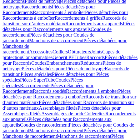
Réductions
Pièces de nettoyage
Pièces détachées pour Pièces de
nettoyage
Raccordements
Pièces détachées pour
Raccordements
Raccordements à emboîter
Pièces détachées pour
Raccordements à emboîter
Raccordements à griffes
Raccords de
transition sur d’autres matériaux
Raccordements aux appareils
Pièces
détachées pour Raccordements aux appareils
Coudes de
raccordement
Pièces détachées pour Coudes de
raccordement
Manchons de raccordement
Pièces détachées pour
Manchons de
raccordement
Accessoires
Colliers
Obturateurs
Joints
Capes de
protection
Consommables
Geberit PE
Tubes
Raccords
Pièces détachées
pour Raccords
Coudes
Embranchements
Réductions
Pièces de
nettoyage
Pièces détachées pour Pièces de nettoyage
Raccords de
transition
Pièces spéciales
Pièces détachées pour Pièces
spéciales
Pièces SuperTube
Coudes
Pièces
spéciales
Raccordements
Pièces détachées pour
Raccordements
Raccords soudés
Raccordements à emboîter
Pièces
détachées pour Raccordements à emboîter
Raccords de transition sur
d’autres matériaux
Pièces détachées pour Raccords de transition sur
d’autres matériaux
Assemblages filetés
Pièces détachées pour
Assemblages filetés
Assemblages de bride
Collerettes
Raccordements
aux appareils
Pièces détachées pour Raccordements aux
appareils
Coudes de raccordement
Pièces détachées pour Coudes de
raccordement
Manchons de raccordement
Pièces détachées pour
Manchons de raccordement
Manchons de raccordement
Pièces