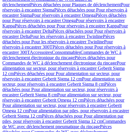
déclenchement
Pièces détachées pour Plaques de déclenchement
Pour
réservoirs à encastrer Sigma
Pièces détachées pour Pour réservoirs à
encastrer Sigma
Pour réservoirs à encastrer Omega
Pièces détachées
pour Pour réservoirs à encastrer Omega
Pour réservoirs à encastrer
Kappa
Pièces détachées pour Pour réservoirs à encastrer Kappa
Pour
réservoirs à encastrer Delta
Pièces détachées pour Pour réservoirs à
encastrer Delta
Pour les réservoirs à encastrer Twinline
Pièces
détachées pour Pour les réservoirs à encastrer Twinline
Pour
réservoirs à encastrer 300T
Pièces détachées pour Pour réservoirs à
encastrer 300T
Accessoires
Consommables
Commandes de WC à
déclenchement électronique du rinçage
Pièces détachées pour
Commandes de WC à déclenchement électronique du rinçage
Pour
alimentation sur secteur, pour réservoirs à encastrer Geberit Sigma
12 cm
Pièces détachées pour Pour alimentation sur secteur, pour
réservoirs à encastrer Geberit Sigma 12 cm
Pour alimentation sur
secteur, pour réservoirs à encastrer Geberit Sigma 8 cm
Pièces
détachées pour Pour alimentation sur secteur, pour réservoirs à
encastrer Geberit Sigma 8 cm
Pour alimentation sur secteur, pour
réservoirs à encastrer Geberit Omega 12 cm
Pièces détachées pour
Pour alimentation sur secteur, pour réservoirs à encastrer Geberit
Omega 12 cm
Pour alimentation par piles, pour réservoirs à encastrer
Geberit Sigma 12 cm
Pièces détachées pour Pour alimentation par
piles, pour réservoirs à encastrer Geberit Sigma 12 cm
Commandes
de WC avec déclenchement pneumatique du rinçage
Pièces
détachées pour Commandes de WC avec déclenchement