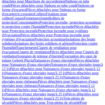
détachées pour Manchons de raccordement
Siphons en tube
coudé
Pièces détachées pour Siphons en tube coudé
Siphons en
forme d'escargot
Pièces détachées pour Siphons en forme
d'escargot
Accessoires
Colliers
Fixations pour
colliers
Coques
Fermetures
Joints
Boîtiers de
protection
Consommables
Protection incendie, protection acoustique
et protection contre l'humidité
Protection incendie
Pièces détachées
pour Protection incendie
Protection incendie pour systèmes
d'évacuation
Pièces détachées pour Protection incendie pour
systèmes d'évacuation
Protection acoustique
Isolations des bruits
solidiens
Isolations des bruits solidiens et aériens
Protection contre
l'humidité
Etanchements
Clapets de ventilation pour
évacuation
Clapets de ventilation
Pièces détachées pour Clapets de
ventilation
Soupapes de retenue d'énergie
Évacuation des eaux de
toiture Geberit Pluvia
Naissances d'eaux pluviales
Pièces détachées
pour Naissances d'eaux pluviales
Naissances d'eaux pluviales jusqu'à
12 l/s
Pièces détachées pour Naissances d'eaux pluviales jusqu'à 12
l/s
Naissances d'eaux pluviales jusqu'à 25 l/s
Pièces détachées pour
Naissances d'eaux pluviales jusqu'à 25 l/s
Naissances d'eaux
pluviales pour chéneaux
Pièces détachées pour Naissances d'eaux
pluviales pour chéneaux
Naissances d'eaux pluviales jusqu'à 12
l/s
Pièces détachées pour Naissances d'eaux pluviales jusqu'à 12
l/s
Naissances d'eaux pluviales jusqu'à 25 l/s
Pièces détachées pour
Naissances d'eaux pluviales jusqu'à 25 l/s
Trop-pleins de
sécurité
Pièces détachées pour Trop-pleins de sécurité
Pour