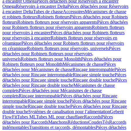
à encastrer Omega
Pièces détachées pour Réservoirs à encastrer
Omega
Réservoirs à encastrer Delta
Pièces détachées pour Réservoirs
à encastrer Delta
Tubes de chasse
Accessoires
Mécanismes de chasse
et robinets flotteurs
Robinets flotteurs
Pièces détachées pour Robinets
flotteurs
Robinets flotteurs pour réservoirs apparents
Pièces détachées
pour Robinets flotteurs pour réservoirs apparents
Robinets flotteurs
pour réservoirs à encastrer
Pièces détachées pour Robinets flotteurs
pour réservoirs à encastrer
Robinets flotteurs pour réservoirs en
céramique
Pièces détachées pour Robinets flotteurs pour réservoirs
en céramique
Robinets flotteurs pour réservoirs, universels
Pièces
détachées pour Robinets flotteurs pour réservoirs,
universels
Robinets flotteurs pour Monolith
Pièces détachées pour
Robinets flotteurs pour Monolith
Mécanismes de chasse
Pièces
détachées pour Mécanismes de chasse
Rinçage interrompable
Pièces
détachées pour Rinçage interrompable
Rinçage simple touche
Pièces
détachées pour Rinçage simple touche
Rinçage double touche
Pièces
détachées pour Rinçage double touche
Mécanismes de chasse
complets
Pièces détachées pour Mécanismes de chasse
complets
Rinçage interrompable
Pièces détachées pour Rinçage
interrompable
Rinçage simple touche
Pièces détachées pour Rinçage
simple touche
Rinçage double touche
Pièces détachées pour Rinçage
double touche
Systèmes de canalisation pour l’alimentation
Geberit
FlowFit
Tubes ML
Tubes ML pour chauffage
Raccords
Pièces
détachées pour Raccords
Manchons
Réductions
Coudes
Tés
Raccords
indémontables
Transitions et raccords, démontables
Pièces détachées