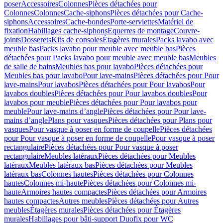
poser
Accessoires
Colonnes
Pièces détachées pour
Colonnes
Colonnes
Cache-siphons
Pièces détachées pour Cache-
siphons
Accessoires
Cache-bondes
Porte-serviettes
Matériel de
fixation
Habillages cache-siphons
Equerres de montage
Couvre-
joints
Dosserets
Kits de consoles
Étagères murales
Packs lavabo avec
meuble bas
Packs lavabo pour meuble avec meuble bas
Pièces
détachées pour Packs lavabo pour meuble avec meuble bas
Meubles
de salle de bains
Meubles bas pour lavabo
Pièces détachées pour
Meubles bas pour lavabo
Pour lave-mains
Pièces détachées pour Pour
lave-mains
Pour lavabos
Pièces détachées pour Pour lavabos
Pour
lavabos doubles
Pièces détachées pour Pour lavabos doubles
Pour
lavabos pour meuble
Pièces détachées pour Pour lavabos pour
meuble
Pour lave-mains d’angle
Pièces détachées pour Pour lave-
mains d’angle
Plans pour vasques
Pièces détachées pour Plans pour
vasques
Pour vasque à poser en forme de coupelle
Pièces détachées
pour Pour vasque à poser en forme de coupelle
Pour vasque à poser
rectangulaire
Pièces détachées pour Pour vasque à poser
rectangulaire
Meubles latéraux
Pièces détachées pour Meubles
latéraux
Meubles latéraux bas
Pièces détachées pour Meubles
latéraux bas
Colonnes hautes
Pièces détachées pour Colonnes
hautes
Colonnes mi-haute
Pièces détachées pour Colonnes mi-
haute
Armoires hautes compactes
Pièces détachées pour Armoires
hautes compactes
Autres meubles
Pièces détachées pour Autres
meubles
Étagères murales
Pièces détachées pour Étagères
murales
Habillages pour bâti-support Duofix pour WC