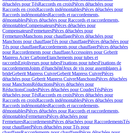
détachées pour Tés
Raccords en croix
Pièces détachées pour
Raccords en croix
Raccords indémontables
Pièces détachées pour
Raccords indémontables
Raccords et raccordements,
démontables
Pièces détachées pour Raccords et raccordements,
démontables
Compensateurs
Pièces détachées pour
Compensateurs
Fermetures
Pièces détachées pour
Fermetures
Manchons pour chauffage
Pièces détachées pour
Manchons pour chauffage
Tés pour chauffage
Pièces détachées pour
Tés pour chauffage
Raccordements pour chauffage
Pièces détachées
pour Raccordements pour chauffage
Accessoires pour Geberit
Mapress Acier Carbone
Etanchements pour tubes et
raccords
Enjoliveurs pour tubes
Fixations pour tubes
Fixations de
raccordements
Joints d'étanchéité
Jeux de vis pour assemblages à
bride
Geberit Mapress Cuivre
Geberit Mapress Cuivre
Pièces
détachées pour Geberit Mapress Cuivre
Manchons
Pièces détachées
pour Manchons
Réductions
Pièces détachées pour
Réductions
Coudes
Pièces détachées pour Coudes
Tés
Pièces
détachées pour Tés
Raccords en croix
Pièces détachées pour
Raccords en croix
Raccords indémontables
Pièces détachées pour
Raccords indémontables
Raccords et raccordements,
démontables
Pièces détachées pour Raccords et raccordements,
démontables
Fermetures
Pièces détachées pour
Fermetures
Raccordements
Pièces détachées pour Raccordements
Tés
pour chauffage
Pièces détachées pour Tés pour
chauffage
Raccordements pour chauffage
Pièces détachées pour