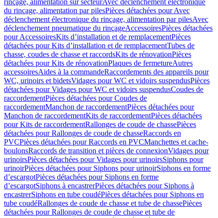
rinçage, alimentation sur secteur
Avec déclenchement électronique
du rinçage, alimentation par piles
Pièces détachées pour Avec
déclenchement électronique du rinçage, alimentation par piles
Avec
déclenchement pneumatique du rinçage
Accessoires
Pièces détachées
pour Accessoires
Kits d’installation et de remplacement
Pièces
détachées pour Kits d’installation et de remplacement
Tubes de
chasse, coudes de chasse et raccords
Kits de rénovation
Pièces
détachées pour Kits de rénovation
Plaques de fermeture
Autres
accessoires
Aides à la commande
Raccordements des appareils pour
WC, urinoirs et bidets
Vidages pour WC et vidoirs suspendus
Pièces
détachées pour Vidages pour WC et vidoirs suspendus
Coudes de
raccordement
Pièces détachées pour Coudes de
raccordement
Manchon de raccordement
Pièces détachées pour
Manchon de raccordement
Kits de raccordement
Pièces détachées
pour Kits de raccordement
Rallonges de coude de chasse
Pièces
détachées pour Rallonges de coude de chasse
Raccords en
PVC
Pièces détachées pour Raccords en PVC
Manchettes et cache-
boulons
Raccords de transition et pièces de connexion
Vidages pour
urinoirs
Pièces détachées pour Vidages pour urinoirs
Siphons pour
urinoir
Pièces détachées pour Siphons pour urinoir
Siphons en forme
d’escargot
Pièces détachées pour Siphons en forme
d’escargot
Siphons à encastrer
Pièces détachées pour Siphons à
encastrer
Siphons en tube coudé
Pièces détachées pour Siphons en
tube coudé
Rallonges de coude de chasse et tube de chasse
Pièces
détachées pour Rallonges de coude de chasse et tube de