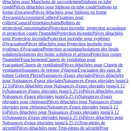
détachées pour Manchons de raccordement
Siphons en tube
coudé
Pièces détachées pour Siphons en tube coudé
Siphons en
forme d'escargot
Pièces détachées pour Siphons en forme
d'escargot
Accessoires
Colliers
Fixations pour
colliers
Coques
Fermetures
Joints
Boîtiers de
protection
Consommables
Protection incendie, protection acoustique
et protection contre l'humidité
Protection incendie
Pièces détachées
pour Protection incendie
Protection incendie pour systèmes
d'évacuation
Pièces détachées pour Protection incendie pour
systèmes d'évacuation
Protection acoustique
Isolations des bruits
solidiens
Isolations des bruits solidiens et aériens
Protection contre
l'humidité
Etanchements
Clapets de ventilation pour
évacuation
Clapets de ventilation
Pièces détachées pour Clapets de
ventilation
Soupapes de retenue d'énergie
Évacuation des eaux de
toiture Geberit Pluvia
Naissances d'eaux pluviales
Pièces détachées
pour Naissances d'eaux pluviales
Naissances d'eaux pluviales jusqu'à
12 l/s
Pièces détachées pour Naissances d'eaux pluviales jusqu'à 12
l/s
Naissances d'eaux pluviales jusqu'à 25 l/s
Pièces détachées pour
Naissances d'eaux pluviales jusqu'à 25 l/s
Naissances d'eaux
pluviales pour chéneaux
Pièces détachées pour Naissances d'eaux
pluviales pour chéneaux
Naissances d'eaux pluviales jusqu'à 12
l/s
Pièces détachées pour Naissances d'eaux pluviales jusqu'à 12
l/s
Naissances d'eaux pluviales jusqu'à 25 l/s
Pièces détachées pour
Naissances d'eaux pluviales jusqu'à 25 l/s
Trop-pleins de
sécurité
Pièces détachées pour Trop-pleins de sécurité
Pour