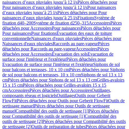
naissances d’eaux pluviales jusqu’à 12 l/s
Pièces détachées pour
Pour naissances d’eaux pluviales jusqu’à 12 l/s
Pour naissances
d’eaux pluviales jusqu’à 25 l/s
Pièces détachées pour Pour
naissances d’eaux pluviales jusqu’à 25 l/s
Fixations
Système de
fixation d40–200
Système de fixation d250–315
Accessoires
Pièces
détachées pour Accessoires
Pour naissances
Pièces détachées pour
Pour naissances
Pour fixations
Évacuation des eaux de toiture
conventionnelle
Naissances d'eaux pluviales
Pièces détachées pour
Naissances d'eaux pluviales
Raccords au pare-vapeur
Pièces
détachées pour Raccords au pare-vapeur
Accessoires
Pièces
détachées pour Accessoires
Évacuation des sols
Evacuation de
surface pour l'intérieur et l'extérieur
Pièces détachées pour
Evacuation de surface pour l'intérieur et l'extérieur
Siphons de sol
pour balcons et terrasses, 10 x 10 cm
Pièces détachées pour Siphons
de sol pour balcons et terrasses, 10 x 10 cm
Siphons de sol 13 x 13
cm
Pièces détachées pour Siphons de sol 13 x 13 cm
Grilles-avaloirs
15 x 15 cm
Pièces détachées pour Grilles-avaloirs 15 x 15
cm
Accessoires
Pièces détachées pour Accessoires
Outillages,
composants réseau et logiciels
Outillages
Outils pour Geberit
FlowFit
Pièces détachées pour Outils pour Geberit FlowFit
Outils de
sertissage manuel
Pièces détachées pour Outils de sertissage
manuel
Compatibilité des outils de sertissage [1]
Pièces détachées
pour Compatibilité des outils de sertissage [1]
Compatibilité des
outils de sertissage [2]
Pièces détachées pour Compatibilité des outils
de sertissage [2]
Outils de préparation de tubes
Pièces détachées pour