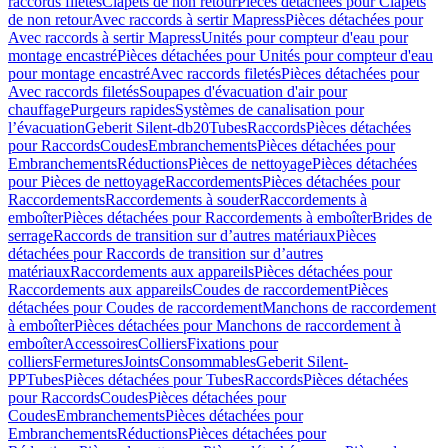
raccords filetés
Clapets de non retour
Pièces détachées pour Clapets
de non retour
Avec raccords à sertir Mapress
Pièces détachées pour
Avec raccords à sertir Mapress
Unités pour compteur d'eau pour
montage encastré
Pièces détachées pour Unités pour compteur d'eau
pour montage encastré
Avec raccords filetés
Pièces détachées pour
Avec raccords filetés
Soupapes d'évacuation d'air pour
chauffage
Purgeurs rapides
Systèmes de canalisation pour
l’évacuation
Geberit Silent-db20
Tubes
Raccords
Pièces détachées
pour Raccords
Coudes
Embranchements
Pièces détachées pour
Embranchements
Réductions
Pièces de nettoyage
Pièces détachées
pour Pièces de nettoyage
Raccordements
Pièces détachées pour
Raccordements
Raccordements à souder
Raccordements à
emboîter
Pièces détachées pour Raccordements à emboîter
Brides de
serrage
Raccords de transition sur d’autres matériaux
Pièces
détachées pour Raccords de transition sur d’autres
matériaux
Raccordements aux appareils
Pièces détachées pour
Raccordements aux appareils
Coudes de raccordement
Pièces
détachées pour Coudes de raccordement
Manchons de raccordement
à emboîter
Pièces détachées pour Manchons de raccordement à
emboîter
Accessoires
Colliers
Fixations pour
colliers
Fermetures
Joints
Consommables
Geberit Silent-
PP
Tubes
Pièces détachées pour Tubes
Raccords
Pièces détachées
pour Raccords
Coudes
Pièces détachées pour
Coudes
Embranchements
Pièces détachées pour
Embranchements
Réductions
Pièces détachées pour