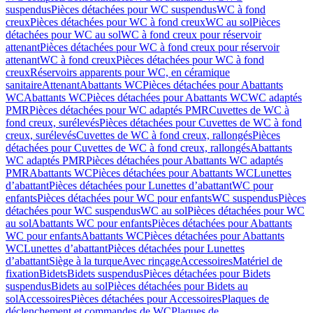
suspendus
Pièces détachées pour WC suspendus
WC à fond
creux
Pièces détachées pour WC à fond creux
WC au sol
Pièces
détachées pour WC au sol
WC à fond creux pour réservoir
attenant
Pièces détachées pour WC à fond creux pour réservoir
attenant
WC à fond creux
Pièces détachées pour WC à fond
creux
Réservoirs apparents pour WC, en céramique
sanitaire
Attenant
Abattants WC
Pièces détachées pour Abattants
WC
Abattants WC
Pièces détachées pour Abattants WC
WC adaptés
PMR
Pièces détachées pour WC adaptés PMR
Cuvettes de WC à
fond creux, surélevés
Pièces détachées pour Cuvettes de WC à fond
creux, surélevés
Cuvettes de WC à fond creux, rallongés
Pièces
détachées pour Cuvettes de WC à fond creux, rallongés
Abattants
WC adaptés PMR
Pièces détachées pour Abattants WC adaptés
PMR
Abattants WC
Pièces détachées pour Abattants WC
Lunettes
d’abattant
Pièces détachées pour Lunettes d’abattant
WC pour
enfants
Pièces détachées pour WC pour enfants
WC suspendus
Pièces
détachées pour WC suspendus
WC au sol
Pièces détachées pour WC
au sol
Abattants WC pour enfants
Pièces détachées pour Abattants
WC pour enfants
Abattants WC
Pièces détachées pour Abattants
WC
Lunettes d’abattant
Pièces détachées pour Lunettes
d’abattant
Siège à la turque
Avec rinçage
Accessoires
Matériel de
fixation
Bidets
Bidets suspendus
Pièces détachées pour Bidets
suspendus
Bidets au sol
Pièces détachées pour Bidets au
sol
Accessoires
Pièces détachées pour Accessoires
Plaques de
déclenchement et commandes de WC
Plaques de