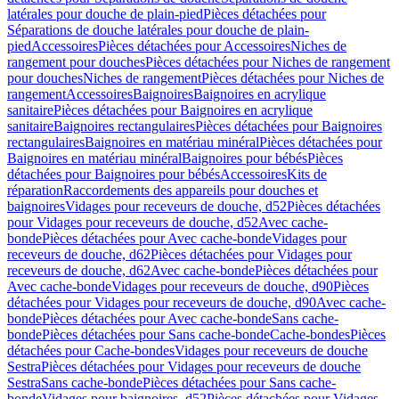
latérales pour douche de plain-pied
Pièces détachées pour
Séparations de douche latérales pour douche de plain-
pied
Accessoires
Pièces détachées pour Accessoires
Niches de
rangement pour douches
Pièces détachées pour Niches de rangement
pour douches
Niches de rangement
Pièces détachées pour Niches de
rangement
Accessoires
Baignoires
Baignoires en acrylique
sanitaire
Pièces détachées pour Baignoires en acrylique
sanitaire
Baignoires rectangulaires
Pièces détachées pour Baignoires
rectangulaires
Baignoires en matériau minéral
Pièces détachées pour
Baignoires en matériau minéral
Baignoires pour bébés
Pièces
détachées pour Baignoires pour bébés
Accessoires
Kits de
réparation
Raccordements des appareils pour douches et
baignoires
Vidages pour receveurs de douche, d52
Pièces détachées
pour Vidages pour receveurs de douche, d52
Avec cache-
bonde
Pièces détachées pour Avec cache-bonde
Vidages pour
receveurs de douche, d62
Pièces détachées pour Vidages pour
receveurs de douche, d62
Avec cache-bonde
Pièces détachées pour
Avec cache-bonde
Vidages pour receveurs de douche, d90
Pièces
détachées pour Vidages pour receveurs de douche, d90
Avec cache-
bonde
Pièces détachées pour Avec cache-bonde
Sans cache-
bonde
Pièces détachées pour Sans cache-bonde
Cache-bondes
Pièces
détachées pour Cache-bondes
Vidages pour receveurs de douche
Sestra
Pièces détachées pour Vidages pour receveurs de douche
Sestra
Sans cache-bonde
Pièces détachées pour Sans cache-
bonde
Vidages pour baignoires, d52
Pièces détachées pour Vidages