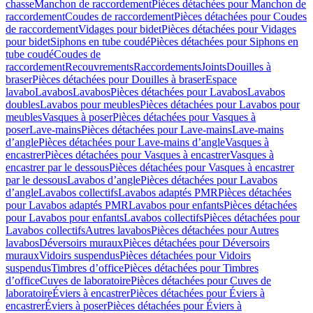
chasse
Manchon de raccordement
Pièces détachées pour Manchon de
raccordement
Coudes de raccordement
Pièces détachées pour Coudes
de raccordement
Vidages pour bidet
Pièces détachées pour Vidages
pour bidet
Siphons en tube coudé
Pièces détachées pour Siphons en
tube coudé
Coudes de
raccordement
Recouvrements
Raccordements
Joints
Douilles à
braser
Pièces détachées pour Douilles à braser
Espace
lavabo
Lavabos
Lavabos
Pièces détachées pour Lavabos
Lavabos
doubles
Lavabos pour meubles
Pièces détachées pour Lavabos pour
meubles
Vasques à poser
Pièces détachées pour Vasques à
poser
Lave-mains
Pièces détachées pour Lave-mains
Lave-mains
d’angle
Pièces détachées pour Lave-mains d’angle
Vasques à
encastrer
Pièces détachées pour Vasques à encastrer
Vasques à
encastrer par le dessous
Pièces détachées pour Vasques à encastrer
par le dessous
Lavabos d’angle
Pièces détachées pour Lavabos
d’angle
Lavabos collectifs
Lavabos adaptés PMR
Pièces détachées
pour Lavabos adaptés PMR
Lavabos pour enfants
Pièces détachées
pour Lavabos pour enfants
Lavabos collectifs
Pièces détachées pour
Lavabos collectifs
Autres lavabos
Pièces détachées pour Autres
lavabos
Déversoirs muraux
Pièces détachées pour Déversoirs
muraux
Vidoirs suspendus
Pièces détachées pour Vidoirs
suspendus
Timbres dʼoffice
Pièces détachées pour Timbres
dʼoffice
Cuves de laboratoire
Pièces détachées pour Cuves de
laboratoire
Éviers à encastrer
Pièces détachées pour Éviers à
encastrer
Éviers à poser
Pièces détachées pour Éviers à