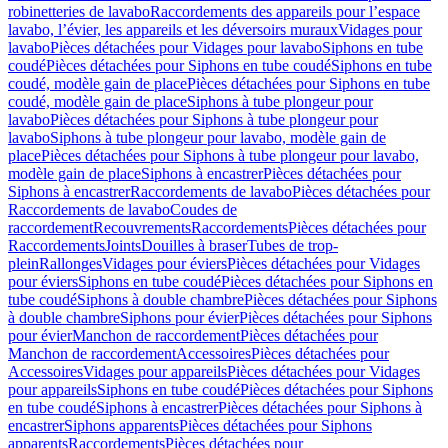
robinetteries de lavabo
Raccordements des appareils pour l’espace
lavabo, l’évier, les appareils et les déversoirs muraux
Vidages pour
lavabo
Pièces détachées pour Vidages pour lavabo
Siphons en tube
coudé
Pièces détachées pour Siphons en tube coudé
Siphons en tube
coudé, modèle gain de place
Pièces détachées pour Siphons en tube
coudé, modèle gain de place
Siphons à tube plongeur pour
lavabo
Pièces détachées pour Siphons à tube plongeur pour
lavabo
Siphons à tube plongeur pour lavabo, modèle gain de
place
Pièces détachées pour Siphons à tube plongeur pour lavabo,
modèle gain de place
Siphons à encastrer
Pièces détachées pour
Siphons à encastrer
Raccordements de lavabo
Pièces détachées pour
Raccordements de lavabo
Coudes de
raccordement
Recouvrements
Raccordements
Pièces détachées pour
Raccordements
Joints
Douilles à braser
Tubes de trop-
plein
Rallonges
Vidages pour éviers
Pièces détachées pour Vidages
pour éviers
Siphons en tube coudé
Pièces détachées pour Siphons en
tube coudé
Siphons à double chambre
Pièces détachées pour Siphons
à double chambre
Siphons pour évier
Pièces détachées pour Siphons
pour évier
Manchon de raccordement
Pièces détachées pour
Manchon de raccordement
Accessoires
Pièces détachées pour
Accessoires
Vidages pour appareils
Pièces détachées pour Vidages
pour appareils
Siphons en tube coudé
Pièces détachées pour Siphons
en tube coudé
Siphons à encastrer
Pièces détachées pour Siphons à
encastrer
Siphons apparents
Pièces détachées pour Siphons
apparents
Raccordements
Pièces détachées pour