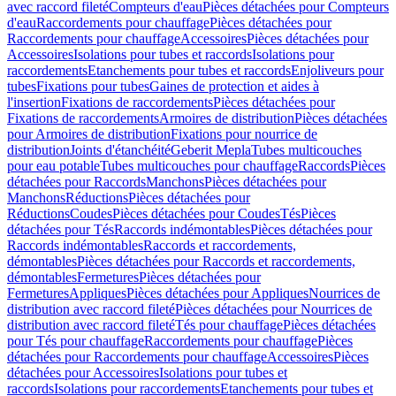
avec raccord fileté
Compteurs d'eau
Pièces détachées pour Compteurs
d'eau
Raccordements pour chauffage
Pièces détachées pour
Raccordements pour chauffage
Accessoires
Pièces détachées pour
Accessoires
Isolations pour tubes et raccords
Isolations pour
raccordements
Etanchements pour tubes et raccords
Enjoliveurs pour
tubes
Fixations pour tubes
Gaines de protection et aides à
l'insertion
Fixations de raccordements
Pièces détachées pour
Fixations de raccordements
Armoires de distribution
Pièces détachées
pour Armoires de distribution
Fixations pour nourrice de
distribution
Joints d'étanchéité
Geberit Mepla
Tubes multicouches
pour eau potable
Tubes multicouches pour chauffage
Raccords
Pièces
détachées pour Raccords
Manchons
Pièces détachées pour
Manchons
Réductions
Pièces détachées pour
Réductions
Coudes
Pièces détachées pour Coudes
Tés
Pièces
détachées pour Tés
Raccords indémontables
Pièces détachées pour
Raccords indémontables
Raccords et raccordements,
démontables
Pièces détachées pour Raccords et raccordements,
démontables
Fermetures
Pièces détachées pour
Fermetures
Appliques
Pièces détachées pour Appliques
Nourrices de
distribution avec raccord fileté
Pièces détachées pour Nourrices de
distribution avec raccord fileté
Tés pour chauffage
Pièces détachées
pour Tés pour chauffage
Raccordements pour chauffage
Pièces
détachées pour Raccordements pour chauffage
Accessoires
Pièces
détachées pour Accessoires
Isolations pour tubes et
raccords
Isolations pour raccordements
Etanchements pour tubes et