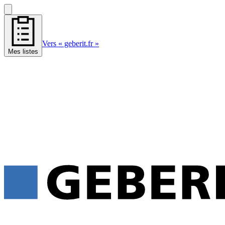
Vers « geberit.fr »
Mes listes