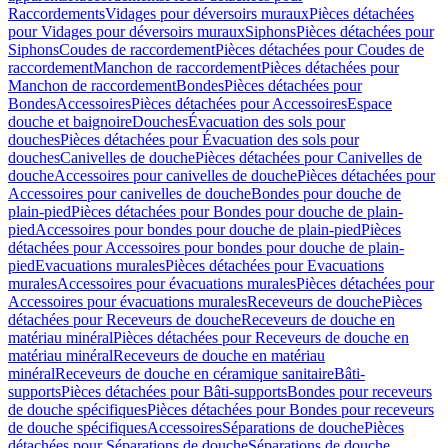
Raccordements
Vidages pour déversoirs muraux
Pièces détachées
pour Vidages pour déversoirs muraux
Siphons
Pièces détachées pour
Siphons
Coudes de raccordement
Pièces détachées pour Coudes de
raccordement
Manchon de raccordement
Pièces détachées pour
Manchon de raccordement
Bondes
Pièces détachées pour
Bondes
Accessoires
Pièces détachées pour Accessoires
Espace
douche et baignoire
Douches
Évacuation des sols pour
douches
Pièces détachées pour Évacuation des sols pour
douches
Canivelles de douche
Pièces détachées pour Canivelles de
douche
Accessoires pour canivelles de douche
Pièces détachées pour
Accessoires pour canivelles de douche
Bondes pour douche de
plain-pied
Pièces détachées pour Bondes pour douche de plain-
pied
Accessoires pour bondes pour douche de plain-pied
Pièces
détachées pour Accessoires pour bondes pour douche de plain-
pied
Evacuations murales
Pièces détachées pour Evacuations
murales
Accessoires pour évacuations murales
Pièces détachées pour
Accessoires pour évacuations murales
Receveurs de douche
Pièces
détachées pour Receveurs de douche
Receveurs de douche en
matériau minéral
Pièces détachées pour Receveurs de douche en
matériau minéral
Receveurs de douche en matériau
minéral
Receveurs de douche en céramique sanitaire
Bâti-
supports
Pièces détachées pour Bâti-supports
Bondes pour receveurs
de douche spécifiques
Pièces détachées pour Bondes pour receveurs
de douche spécifiques
Accessoires
Séparations de douche
Pièces
détachées pour Séparations de douche
Séparations de douche