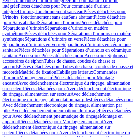
Avec commande d'urinoir intégrée
Pour commande d'urinoir
intégrée
Pièces détachées pour Pour commande d'urinoir
intégrée
Urinoirs, fonctionnement sans eau
Pièces détachées pour
Urinoirs, fonctionnement sans eau
Sans abattant
Pièces détachées
pour Sans abattant
Séparations d’urinoirs
Pièces détachées pour
Séparations d’urinoirs
Séparations d’urinoirs en matière
synthétique
Pièces détachées pour Séparations d’urinoirs en matière
synthétique
Séparations d’urinoirs en verre
Pièces détachées pour
Séparations d’urinoirs en verre
Séparations d’urinoirs en céramique
sanitaire
Pièces détachées pour Séparations d’urinoirs en céramique
sanitaire
Accessoires
Pièces détachées pour Accessoires
Siphons et
accessoires de siphon
Tubes de chasse, coudes de chasse et
raccords
Pièces détachées pour Tubes de chasse, coudes de chasse et
raccords
Matériel de fixation
Habillages latéraux
Commandes
dʼurinoir
Montage encastré
Pièces détachées pour Montage
encastré
Avec déclenchement électronique du rinçage, alimentation
sur secteur
Pièces détachées pour Avec déclenchement électronique
du rinçage, alimentation sur secteur
Avec déclenchement
électronique du rinçage, alimentation par piles
Pièces détachées pour
Avec déclenchement électronique du rinçage, alimentation par
piles
Avec déclenchement pneumatique du rinçage
Pièces détachées
pour Avec déclenchement pneumatique du rinçage
Montage en
apparent
Pièces détachées pour Montage en apparent
Avec
déclenchement électronique du rinçage, alimentation sur
secteur
Pièces détachées pour Avec déclenchement électronique du