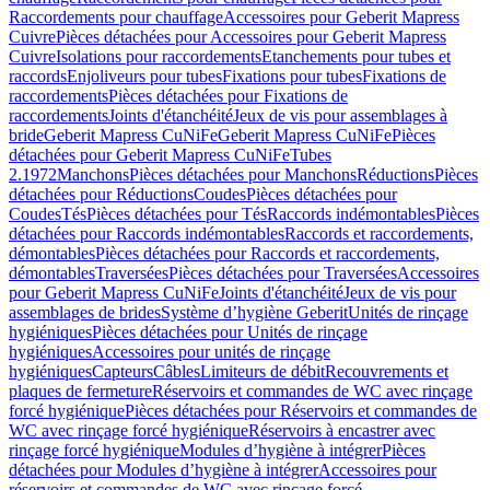
Raccordements pour chauffage
Accessoires pour Geberit Mapress
Cuivre
Pièces détachées pour Accessoires pour Geberit Mapress
Cuivre
Isolations pour raccordements
Etanchements pour tubes et
raccords
Enjoliveurs pour tubes
Fixations pour tubes
Fixations de
raccordements
Pièces détachées pour Fixations de
raccordements
Joints d'étanchéité
Jeux de vis pour assemblages à
bride
Geberit Mapress CuNiFe
Geberit Mapress CuNiFe
Pièces
détachées pour Geberit Mapress CuNiFe
Tubes
2.1972
Manchons
Pièces détachées pour Manchons
Réductions
Pièces
détachées pour Réductions
Coudes
Pièces détachées pour
Coudes
Tés
Pièces détachées pour Tés
Raccords indémontables
Pièces
détachées pour Raccords indémontables
Raccords et raccordements,
démontables
Pièces détachées pour Raccords et raccordements,
démontables
Traversées
Pièces détachées pour Traversées
Accessoires
pour Geberit Mapress CuNiFe
Joints d'étanchéité
Jeux de vis pour
assemblages de brides
Système d’hygiène Geberit
Unités de rinçage
hygiéniques
Pièces détachées pour Unités de rinçage
hygiéniques
Accessoires pour unités de rinçage
hygiéniques
Capteurs
Câbles
Limiteurs de débit
Recouvrements et
plaques de fermeture
Réservoirs et commandes de WC avec rinçage
forcé hygiénique
Pièces détachées pour Réservoirs et commandes de
WC avec rinçage forcé hygiénique
Réservoirs à encastrer avec
rinçage forcé hygiénique
Modules d’hygiène à intégrer
Pièces
détachées pour Modules d’hygiène à intégrer
Accessoires pour
réservoirs et commandes de WC avec rinçage forcé