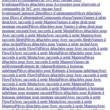
hygiénique
Pièces détachées pour Accessoires pour réservoirs et
commandes de WC avec rinçage forcé
hygiénique
Capteurs
Câbles
Blocs d’alimentation
Pièces détachées
pour Blocs d’alimentation
Composants réseau
Vannes
Vannes à siège
droit
Avec raccords à sertir Mapress
Vannes à siège droit pour
montage encastré
Pièces détachées pour Vannes à siège droit pour
montage encastré
Avec raccords à sertir Mepla
Pièces détachées pour
Avec raccords à sertir Mepla
Avec raccords à sertir Mapress
Avec
raccords filetés
Pièces détachées pour Avec raccords filetés
Vannes à
siège incliné
Pièces détachées pour Vannes à siège incliné
Avec
raccords à sertir FlowFit
Pièces détachées pour Avec raccords à sertir
FlowFit
Avec raccords à sertir Mepla
Pièces détachées pour Avec
raccords à sertir Mepla
Avec raccords à sertir Mapress
Pièces
détachées pour Avec raccords à sertir Mapress
Vannes de
prélèvement
Robinets de vidange
Robinets à boisseau
sphérique
Pièces détachées pour Robinets à boisseau sphérique
Avec
raccords à sertir FlowFit
Pièces détachées pour Avec raccords à sertir
FlowFit
Avec raccords à sertir Mepla
Pièces détachées pour Avec
raccords à sertir Mepla
Avec raccords à sertir Mapress
Pièces
détachées pour Avec raccords à sertir Mapress
Robinets à boisseau
sphérique pour montage encastré
Pièces détachées pour Robinets à
boisseau sphérique pour montage encastré
Avec raccords à sertir
FlowFit
Avec raccords à sertir Mepla
Avec raccords à sertir
Mapress
Pièces détachées pour Avec raccords à sertir Mapress
Avec