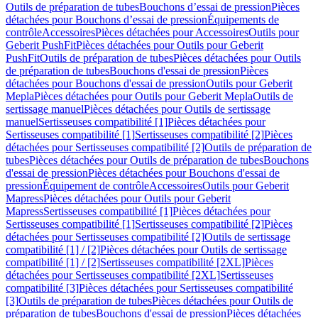
Outils de préparation de tubes
Bouchons d’essai de pression
Pièces
détachées pour Bouchons d’essai de pression
Équipements de
contrôle
Accessoires
Pièces détachées pour Accessoires
Outils pour
Geberit PushFit
Pièces détachées pour Outils pour Geberit
PushFit
Outils de préparation de tubes
Pièces détachées pour Outils
de préparation de tubes
Bouchons d'essai de pression
Pièces
détachées pour Bouchons d'essai de pression
Outils pour Geberit
Mepla
Pièces détachées pour Outils pour Geberit Mepla
Outils de
sertissage manuel
Pièces détachées pour Outils de sertissage
manuel
Sertisseuses compatibilité [1]
Pièces détachées pour
Sertisseuses compatibilité [1]
Sertisseuses compatibilité [2]
Pièces
détachées pour Sertisseuses compatibilité [2]
Outils de préparation de
tubes
Pièces détachées pour Outils de préparation de tubes
Bouchons
d'essai de pression
Pièces détachées pour Bouchons d'essai de
pression
Équipement de contrôle
Accessoires
Outils pour Geberit
Mapress
Pièces détachées pour Outils pour Geberit
Mapress
Sertisseuses compatibilité [1]
Pièces détachées pour
Sertisseuses compatibilité [1]
Sertisseuses compatibilité [2]
Pièces
détachées pour Sertisseuses compatibilité [2]
Outils de sertissage
compatibilité [1] / [2]
Pièces détachées pour Outils de sertissage
compatibilité [1] / [2]
Sertisseuses compatibilité [2XL]
Pièces
détachées pour Sertisseuses compatibilité [2XL]
Sertisseuses
compatibilité [3]
Pièces détachées pour Sertisseuses compatibilité
[3]
Outils de préparation de tubes
Pièces détachées pour Outils de
préparation de tubes
Bouchons d'essai de pression
Pièces détachées