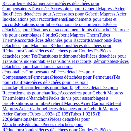
Raccordements
Compensateurs
Pièces détachées pour
Compensateurs
Traversées
Accessoires pour Geberit Mapress Acier
Inox
Pièces détachées pour Accessoires pour Geberit Mapress Acier
Inox
Isolations pour raccordements
Etanchements pour tubes et
raccords
Fixations pour tubes
Fixations de raccordements
Pièces
détachées pour Fixations de raccordements
Joints d'étanchéité
Jeux de
vis pour assemblages à bride
Geberit Mapress Therm
Tubes
Therm
Raccords
Pièces détachées pour Raccords
Manchons
Pièces
détachées pour Manchons
Réductions
Pièces détachées pour
Réductions
Coudes
Pièces détachées pour Coudes
Tés
Pièces
détachées pour Tés
Transitions indémontables
Pièces détachées pour
Transitions indémontables
Transitions et raccords, démontables
Pièces
détachées pour Transitions et raccords,
démontables
Compensateurs
Pièces détachées pour
Compensateurs
Fermetures
Pièces détachées pour Fermetures
Tés
pour chauffage
Pièces détachées pour Tés pour
chauffage
Raccordements pour chauffage
Pièces détachées pour
Raccordements pour chauffage
Accessoires pour Geberit Mapress
Therm
Joints d’étanchéité
Packs de vis pour assemblages à
bride
Fixations pour tubes
Geberit Mapress Acier Carbone
Geberit
Mapress Acier Carbone
Pièces détachées pour Geberit Mapress
Acier Carbone
Tubes 1.0034 (E 195)
Tubes 1.0215 (E
220)
Mamelons
Manchons
Pièces détachées pour
Manchons
Réductions
Pièces détachées pour
Réductions
Coudes
Pièces détachées pour Coudes
Tés
Pièces