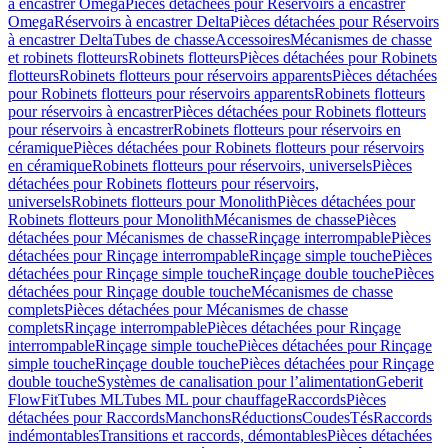
à encastrer Omega
Pièces détachées pour Réservoirs à encastrer
Omega
Réservoirs à encastrer Delta
Pièces détachées pour Réservoirs
à encastrer Delta
Tubes de chasse
Accessoires
Mécanismes de chasse
et robinets flotteurs
Robinets flotteurs
Pièces détachées pour Robinets
flotteurs
Robinets flotteurs pour réservoirs apparents
Pièces détachées
pour Robinets flotteurs pour réservoirs apparents
Robinets flotteurs
pour réservoirs à encastrer
Pièces détachées pour Robinets flotteurs
pour réservoirs à encastrer
Robinets flotteurs pour réservoirs en
céramique
Pièces détachées pour Robinets flotteurs pour réservoirs
en céramique
Robinets flotteurs pour réservoirs, universels
Pièces
détachées pour Robinets flotteurs pour réservoirs,
universels
Robinets flotteurs pour Monolith
Pièces détachées pour
Robinets flotteurs pour Monolith
Mécanismes de chasse
Pièces
détachées pour Mécanismes de chasse
Rinçage interrompable
Pièces
détachées pour Rinçage interrompable
Rinçage simple touche
Pièces
détachées pour Rinçage simple touche
Rinçage double touche
Pièces
détachées pour Rinçage double touche
Mécanismes de chasse
complets
Pièces détachées pour Mécanismes de chasse
complets
Rinçage interrompable
Pièces détachées pour Rinçage
interrompable
Rinçage simple touche
Pièces détachées pour Rinçage
simple touche
Rinçage double touche
Pièces détachées pour Rinçage
double touche
Systèmes de canalisation pour l’alimentation
Geberit
FlowFit
Tubes ML
Tubes ML pour chauffage
Raccords
Pièces
détachées pour Raccords
Manchons
Réductions
Coudes
Tés
Raccords
indémontables
Transitions et raccords, démontables
Pièces détachées