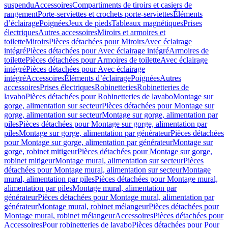
suspendu
Accessoires
Compartiments de tiroirs et casiers de
rangement
Porte-serviettes et crochets porte-serviettes
Éléments
d’éclairage
Poignées
Jeux de pieds
Tableaux magnétiques
Prises
électriques
Autres accessoires
Miroirs et armoires et
toilette
Miroirs
Pièces détachées pour Miroirs
Avec éclairage
intégré
Pièces détachées pour Avec éclairage intégré
Armoires de
toilette
Pièces détachées pour Armoires de toilette
Avec éclairage
intégré
Pièces détachées pour Avec éclairage
intégré
Accessoires
Éléments d’éclairage
Poignées
Autres
accessoires
Prises électriques
Robinetteries
Robinetteries de
lavabo
Pièces détachées pour Robinetteries de lavabo
Montage sur
gorge, alimentation sur secteur
Pièces détachées pour Montage sur
gorge, alimentation sur secteur
Montage sur gorge, alimentation par
piles
Pièces détachées pour Montage sur gorge, alimentation par
piles
Montage sur gorge, alimentation par générateur
Pièces détachées
pour Montage sur gorge, alimentation par générateur
Montage sur
gorge, robinet mitigeur
Pièces détachées pour Montage sur gorge,
robinet mitigeur
Montage mural, alimentation sur secteur
Pièces
détachées pour Montage mural, alimentation sur secteur
Montage
mural, alimentation par piles
Pièces détachées pour Montage mural,
alimentation par piles
Montage mural, alimentation par
générateur
Pièces détachées pour Montage mural, alimentation par
générateur
Montage mural, robinet mélangeur
Pièces détachées pour
Montage mural, robinet mélangeur
Accessoires
Pièces détachées pour
Accessoires
Pour robinetteries de lavabo
Pièces détachées pour Pour