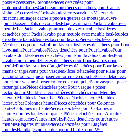
poser
Accessoires
Colonnes
Pièces détachées pour
Colonnes
Colonnes
Cache-siphons
Pièces détachées pour Cache-
siphons
Accessoires
Cache-bondes
Porte-serviettes
Matériel de
fixation
Habillages cache-siphons
Equerres de montage
Couvre-
joints
Dosserets
Kits de consoles
Étagères murales
Packs lavabo avec
meuble bas
Packs lavabo pour meuble avec meuble bas
Pièces
détachées pour Packs lavabo pour meuble avec meuble bas
Meubles
de salle de bains
Meubles bas pour lavabo
Pièces détachées pour
Meubles bas pour lavabo
Pour lave-mains
Pièces détachées pour Pour
lave-mains
Pour lavabos
Pièces détachées pour Pour lavabos
Pour
lavabos doubles
Pièces détachées pour Pour lavabos doubles
Pour
lavabos pour meuble
Pièces détachées pour Pour lavabos pour
meuble
Pour lave-mains d’angle
Pièces détachées pour Pour lave-
mains d’angle
Plans pour vasques
Pièces détachées pour Plans pour
vasques
Pour vasque à poser en forme de coupelle
Pièces détachées
pour Pour vasque à poser en forme de coupelle
Pour vasque à poser
rectangulaire
Pièces détachées pour Pour vasque à poser
rectangulaire
Meubles latéraux
Pièces détachées pour Meubles
latéraux
Meubles latéraux bas
Pièces détachées pour Meubles
latéraux bas
Colonnes hautes
Pièces détachées pour Colonnes
hautes
Colonnes mi-haute
Pièces détachées pour Colonnes mi-
haute
Armoires hautes compactes
Pièces détachées pour Armoires
hautes compactes
Autres meubles
Pièces détachées pour Autres
meubles
Étagères murales
Pièces détachées pour Étagères
murales
Habillages pour bâti-support Duofix pour WC