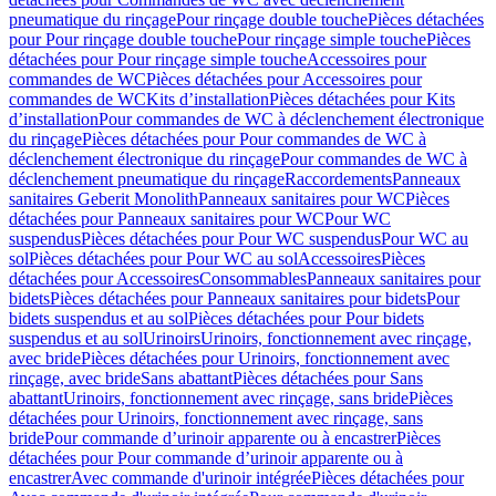
pneumatique du rinçage
Pour rinçage double touche
Pièces détachées
pour Pour rinçage double touche
Pour rinçage simple touche
Pièces
détachées pour Pour rinçage simple touche
Accessoires pour
commandes de WC
Pièces détachées pour Accessoires pour
commandes de WC
Kits d’installation
Pièces détachées pour Kits
d’installation
Pour commandes de WC à déclenchement électronique
du rinçage
Pièces détachées pour Pour commandes de WC à
déclenchement électronique du rinçage
Pour commandes de WC à
déclenchement pneumatique du rinçage
Raccordements
Panneaux
sanitaires Geberit Monolith
Panneaux sanitaires pour WC
Pièces
détachées pour Panneaux sanitaires pour WC
Pour WC
suspendus
Pièces détachées pour Pour WC suspendus
Pour WC au
sol
Pièces détachées pour Pour WC au sol
Accessoires
Pièces
détachées pour Accessoires
Consommables
Panneaux sanitaires pour
bidets
Pièces détachées pour Panneaux sanitaires pour bidets
Pour
bidets suspendus et au sol
Pièces détachées pour Pour bidets
suspendus et au sol
Urinoirs
Urinoirs, fonctionnement avec rinçage,
avec bride
Pièces détachées pour Urinoirs, fonctionnement avec
rinçage, avec bride
Sans abattant
Pièces détachées pour Sans
abattant
Urinoirs, fonctionnement avec rinçage, sans bride
Pièces
détachées pour Urinoirs, fonctionnement avec rinçage, sans
bride
Pour commande d’urinoir apparente ou à encastrer
Pièces
détachées pour Pour commande d’urinoir apparente ou à
encastrer
Avec commande d'urinoir intégrée
Pièces détachées pour