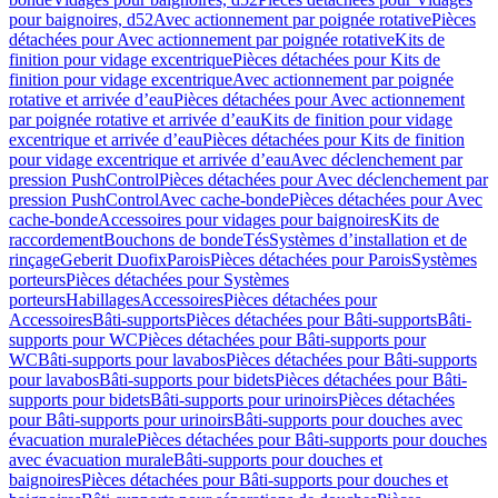
pour baignoires, d52
Avec actionnement par poignée rotative
Pièces
détachées pour Avec actionnement par poignée rotative
Kits de
finition pour vidage excentrique
Pièces détachées pour Kits de
finition pour vidage excentrique
Avec actionnement par poignée
rotative et arrivée d’eau
Pièces détachées pour Avec actionnement
par poignée rotative et arrivée d’eau
Kits de finition pour vidage
excentrique et arrivée d’eau
Pièces détachées pour Kits de finition
pour vidage excentrique et arrivée d’eau
Avec déclenchement par
pression PushControl
Pièces détachées pour Avec déclenchement par
pression PushControl
Avec cache-bonde
Pièces détachées pour Avec
cache-bonde
Accessoires pour vidages pour baignoires
Kits de
raccordement
Bouchons de bonde
Tés
Systèmes d’installation et de
rinçage
Geberit Duofix
Parois
Pièces détachées pour Parois
Systèmes
porteurs
Pièces détachées pour Systèmes
porteurs
Habillages
Accessoires
Pièces détachées pour
Accessoires
Bâti-supports
Pièces détachées pour Bâti-supports
Bâti-
supports pour WC
Pièces détachées pour Bâti-supports pour
WC
Bâti-supports pour lavabos
Pièces détachées pour Bâti-supports
pour lavabos
Bâti-supports pour bidets
Pièces détachées pour Bâti-
supports pour bidets
Bâti-supports pour urinoirs
Pièces détachées
pour Bâti-supports pour urinoirs
Bâti-supports pour douches avec
évacuation murale
Pièces détachées pour Bâti-supports pour douches
avec évacuation murale
Bâti-supports pour douches et
baignoires
Pièces détachées pour Bâti-supports pour douches et