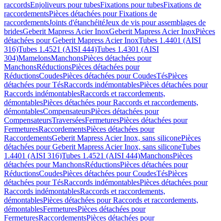
raccords
Enjoliveurs pour tubes
Fixations pour tubes
Fixations de
raccordements
Pièces détachées pour Fixations de
raccordements
Joints d'étanchéité
Jeux de vis pour assemblages de
brides
Geberit Mapress Acier Inox
Geberit Mapress Acier Inox
Pièces
détachées pour Geberit Mapress Acier Inox
Tubes 1.4401 (AISI
316)
Tubes 1.4521 (AISI 444)
Tubes 1.4301 (AISI
304)
Mamelons
Manchons
Pièces détachées pour
Manchons
Réductions
Pièces détachées pour
Réductions
Coudes
Pièces détachées pour Coudes
Tés
Pièces
détachées pour Tés
Raccords indémontables
Pièces détachées pour
Raccords indémontables
Raccords et raccordements,
démontables
Pièces détachées pour Raccords et raccordements,
démontables
Compensateurs
Pièces détachées pour
Compensateurs
Traversées
Fermetures
Pièces détachées pour
Fermetures
Raccordements
Pièces détachées pour
Raccordements
Geberit Mapress Acier Inox, sans silicone
Pièces
détachées pour Geberit Mapress Acier Inox, sans silicone
Tubes
1.4401 (AISI 316)
Tubes 1.4521 (AISI 444)
Manchons
Pièces
détachées pour Manchons
Réductions
Pièces détachées pour
Réductions
Coudes
Pièces détachées pour Coudes
Tés
Pièces
détachées pour Tés
Raccords indémontables
Pièces détachées pour
Raccords indémontables
Raccords et raccordements,
démontables
Pièces détachées pour Raccords et raccordements,
démontables
Fermetures
Pièces détachées pour
Fermetures
Raccordements
Pièces détachées pour