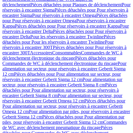
déclenchement
Pièces détachées pour Plaques de déclenchement
Pour
réservoirs à encastrer Sigma
Pièces détachées pour Pour réservoirs à
encastrer Sigma
Pour réservoirs à encastrer Omega
Pièces détachées
pour Pour réservoirs à encastrer Omega
Pour réservoirs à encastrer
Kappa
Pièces détachées pour Pour réservoirs à encastrer Kappa
Pour
réservoirs à encastrer Delta
Pièces détachées pour Pour réservoirs à
encastrer Delta
Pour les réservoirs à encastrer Twinline
Pièces
détachées pour Pour les réservoirs à encastrer Twinline
Pour
réservoirs à encastrer 300T
Pièces détachées pour Pour réservoirs à
encastrer 300T
Accessoires
Consommables
Commandes de WC à
déclenchement électronique du rinçage
Pièces détachées pour
Commandes de WC à déclenchement électronique du rinçage
Pour
alimentation sur secteur, pour réservoirs à encastrer Geberit Sigma
12 cm
Pièces détachées pour Pour alimentation sur secteur, pour
réservoirs à encastrer Geberit Sigma 12 cm
Pour alimentation sur
secteur, pour réservoirs à encastrer Geberit Sigma 8 cm
Pièces
détachées pour Pour alimentation sur secteur, pour réservoirs à
encastrer Geberit Sigma 8 cm
Pour alimentation sur secteur, pour
réservoirs à encastrer Geberit Omega 12 cm
Pièces détachées pour
Pour alimentation sur secteur, pour réservoirs à encastrer Geberit
Omega 12 cm
Pour alimentation par piles, pour réservoirs à encastrer
Geberit Sigma 12 cm
Pièces détachées pour Pour alimentation par
piles, pour réservoirs à encastrer Geberit Sigma 12 cm
Commandes
de WC avec déclenchement pneumatique du rinçage
Pièces
détachées pour Commandes de WC avec déclenchement