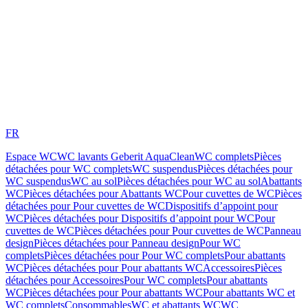
FR
Espace WC
WC lavants Geberit AquaClean
WC complets
Pièces
détachées pour WC complets
WC suspendus
Pièces détachées pour
WC suspendus
WC au sol
Pièces détachées pour WC au sol
Abattants
WC
Pièces détachées pour Abattants WC
Pour cuvettes de WC
Pièces
détachées pour Pour cuvettes de WC
Dispositifs d’appoint pour
WC
Pièces détachées pour Dispositifs d’appoint pour WC
Pour
cuvettes de WC
Pièces détachées pour Pour cuvettes de WC
Panneau
design
Pièces détachées pour Panneau design
Pour WC
complets
Pièces détachées pour Pour WC complets
Pour abattants
WC
Pièces détachées pour Pour abattants WC
Accessoires
Pièces
détachées pour Accessoires
Pour WC complets
Pour abattants
WC
Pièces détachées pour Pour abattants WC
Pour abattants WC et
WC complets
Consommables
WC et abattants WC
WC