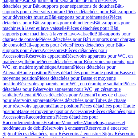
baignoires
Bâti-supports pour séparations de douches
Pièces
détachées pour Bâti-supports pour séparations de douches
Bâti-
supports pour déversoirs muraux
Pièces détachées pour Bâti-supports
pour déversoirs muraux
Bâti-supports pour robinetteries
Pièces
détachées pour Bâti-supports pour robinetteries
Bâti-supports pour
machines à laver et lave-vaisselle
Pièces détachées pour Bâti-
supports pour machines à laver et lave-vaisselle
Bâti-supports pour
charges de console
Pièces détachées pour Bâti-supports pour charges
de console
Bâti-supports pour éviers
Pièces détachées pour Bâti-
supports pour éviers
Accessoires
Pièces détachées pour
Accessoires
Réservoirs apparents
Réservoirs apparents pour WC, en
matière synthétique
Pièces détachées pour Réservoirs apparents pour
WC, en matière synthétique
Attenant
Pièces détachées pour
Attenant
Haute position
Pièces détachées pour Haute position
Basse et
moyenne position
Pièces détachées pour Basse et moyenne
position
Réservoirs apparents pour WC, en céramique sanitaire
Pièces
détachées pour Réservoirs apparents pour WC, en céramique
sanitaire
Attenant
Pièces détachées pour Attenant
Tubes de chasse
pour réservoirs apparents
Pièces détachées pour Tubes de chasse
pour réservoirs apparents
Haute position
Pièces détachées pour Haute
position
Basse et moyenne position
Accessoires
Pièces détachées pour
Accessoires
Raccordements
Pièces détachées pour
Raccordements
Joints
Fixations
Manchettes
Mamelons, rosaces et
modérateurs de débit
Réservoirs à encastrer
Réservoirs à encastrer
Sigma
Pièces détachées pour Réservoirs à encastrer Sigma
Réservoirs