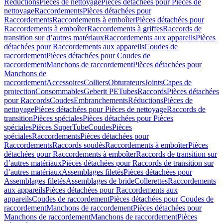
Réductions
Pièces de nettoyage
Pièces détachées pour Pièces de
nettoyage
Raccordements
Pièces détachées pour
Raccordements
Raccordements à emboîter
Pièces détachées pour
Raccordements à emboîter
Raccordements à griffes
Raccords de
transition sur d’autres matériaux
Raccordements aux appareils
Pièces
détachées pour Raccordements aux appareils
Coudes de
raccordement
Pièces détachées pour Coudes de
raccordement
Manchons de raccordement
Pièces détachées pour
Manchons de
raccordement
Accessoires
Colliers
Obturateurs
Joints
Capes de
protection
Consommables
Geberit PE
Tubes
Raccords
Pièces détachées
pour Raccords
Coudes
Embranchements
Réductions
Pièces de
nettoyage
Pièces détachées pour Pièces de nettoyage
Raccords de
transition
Pièces spéciales
Pièces détachées pour Pièces
spéciales
Pièces SuperTube
Coudes
Pièces
spéciales
Raccordements
Pièces détachées pour
Raccordements
Raccords soudés
Raccordements à emboîter
Pièces
détachées pour Raccordements à emboîter
Raccords de transition sur
d’autres matériaux
Pièces détachées pour Raccords de transition sur
d’autres matériaux
Assemblages filetés
Pièces détachées pour
Assemblages filetés
Assemblages de bride
Collerettes
Raccordements
aux appareils
Pièces détachées pour Raccordements aux
appareils
Coudes de raccordement
Pièces détachées pour Coudes de
raccordement
Manchons de raccordement
Pièces détachées pour
Manchons de raccordement
Manchons de raccordement
Pièces