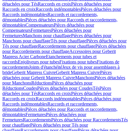
détachées pour Tés
Raccords en croix
Pièces détachées pour
Raccords en croix
Raccords indémontables
Pièces détachées pour
Raccords indémontables
Raccords et raccordements,
démontables
Pièces détachées pour Raccords et raccordements,
démontables
Compensateurs
Pièces détachées pour
Compensateurs
Fermetures
Pièces détachées pour
Fermetures
Manchons pour chauffage
Pièces détachées pour
Manchons pour chauffage
Tés pour chauffage
Pièces détachées pour
Tés pour chauffage
Raccordements pour chauffage
Pièces détachées
pour Raccordements pour chauffage
Accessoires pour Geberit
Mapress Acier Carbone
Etanchements pour tubes et
raccords
Enjoliveurs pour tubes
Fixations pour tubes
Fixations de
raccordements
Joints d'étanchéité
Jeux de vis pour assemblages à
bride
Geberit Mapress Cuivre
Geberit Mapress Cuivre
Pièces
détachées pour Geberit Mapress Cuivre
Manchons
Pièces détachées
pour Manchons
Réductions
Pièces détachées pour
Réductions
Coudes
Pièces détachées pour Coudes
Tés
Pièces
détachées pour Tés
Raccords en croix
Pièces détachées pour
Raccords en croix
Raccords indémontables
Pièces détachées pour
Raccords indémontables
Raccords et raccordements,
démontables
Pièces détachées pour Raccords et raccordements,
démontables
Fermetures
Pièces détachées pour
Fermetures
Raccordements
Pièces détachées pour Raccordements
Tés
pour chauffage
Pièces détachées pour Tés pour
chauffage
Raccordements pour chauffage
Pièces détachées pour