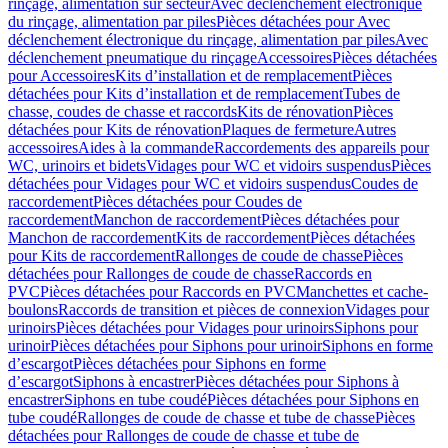
rinçage, alimentation sur secteur
Avec déclenchement électronique
du rinçage, alimentation par piles
Pièces détachées pour Avec
déclenchement électronique du rinçage, alimentation par piles
Avec
déclenchement pneumatique du rinçage
Accessoires
Pièces détachées
pour Accessoires
Kits d’installation et de remplacement
Pièces
détachées pour Kits d’installation et de remplacement
Tubes de
chasse, coudes de chasse et raccords
Kits de rénovation
Pièces
détachées pour Kits de rénovation
Plaques de fermeture
Autres
accessoires
Aides à la commande
Raccordements des appareils pour
WC, urinoirs et bidets
Vidages pour WC et vidoirs suspendus
Pièces
détachées pour Vidages pour WC et vidoirs suspendus
Coudes de
raccordement
Pièces détachées pour Coudes de
raccordement
Manchon de raccordement
Pièces détachées pour
Manchon de raccordement
Kits de raccordement
Pièces détachées
pour Kits de raccordement
Rallonges de coude de chasse
Pièces
détachées pour Rallonges de coude de chasse
Raccords en
PVC
Pièces détachées pour Raccords en PVC
Manchettes et cache-
boulons
Raccords de transition et pièces de connexion
Vidages pour
urinoirs
Pièces détachées pour Vidages pour urinoirs
Siphons pour
urinoir
Pièces détachées pour Siphons pour urinoir
Siphons en forme
d’escargot
Pièces détachées pour Siphons en forme
d’escargot
Siphons à encastrer
Pièces détachées pour Siphons à
encastrer
Siphons en tube coudé
Pièces détachées pour Siphons en
tube coudé
Rallonges de coude de chasse et tube de chasse
Pièces
détachées pour Rallonges de coude de chasse et tube de