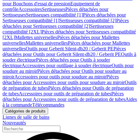
pour Bouchons d'essai de pression
Equipement de
contrôle
Accessoires
Sertisseuses
Pièces détachées pour
Sertisseuses
Sertisseuses compatibilité [1]
Pièces détachées pour
Sertisseuses compatibilité [1]
Sertisseuses compatibilité [2]
Pièces
détachées pour Sertisseuses compatibilité [2]
Sertisseuses
compatibilité [2XL]
Pièces détachées pour Sertisseuses compatibilité
[2XL]
Mallettes universelles
Pièces détachées pour Mallettes
universelles
Mallettes universelles
Pièces détachées pour Mallettes
universelles
Outils pour Geberit Silent-db20 / Geberit PE
Pièces
détachées pour Outils pour Geberit Silent-db20 / Geberit PE
Outils à
souder électrique
Pièces détachées pour Outils à souder
électrique
Accessoires pour outillage à souder électrique
Outils pour
soudure au miroir
Pièces détachées pour Outils pour soudure au
miroir
Accessoires pour outils pour soudure au miroir
Pièces
détachées pour Accessoires pour outils pour soudure au miroir
Outils
de préparation de tubes
Pièces détachées pour Outils de préparation
de tubes
Accessoires pour outils de préparation de tubes
Pièces
détachées pour Accessoires pour outils de préparation de tubes
Aides
à la commande
Télécommandes
Catégories de produits
Lignes de salle de bains
Nouveautés