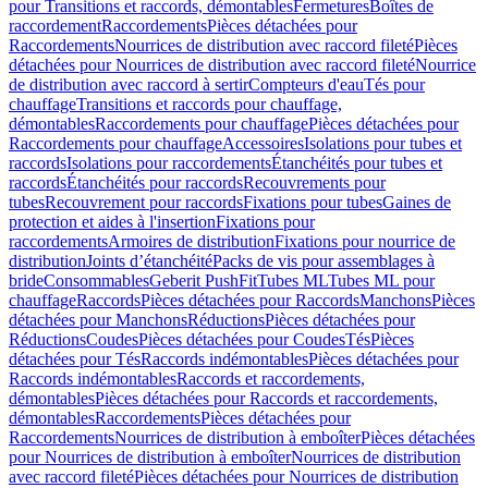
pour Transitions et raccords, démontables
Fermetures
Boîtes de
raccordement
Raccordements
Pièces détachées pour
Raccordements
Nourrices de distribution avec raccord fileté
Pièces
détachées pour Nourrices de distribution avec raccord fileté
Nourrice
de distribution avec raccord à sertir
Compteurs d'eau
Tés pour
chauffage
Transitions et raccords pour chauffage,
démontables
Raccordements pour chauffage
Pièces détachées pour
Raccordements pour chauffage
Accessoires
Isolations pour tubes et
raccords
Isolations pour raccordements
Étanchéités pour tubes et
raccords
Étanchéités pour raccords
Recouvrements pour
tubes
Recouvrement pour raccords
Fixations pour tubes
Gaines de
protection et aides à l'insertion
Fixations pour
raccordements
Armoires de distribution
Fixations pour nourrice de
distribution
Joints d’étanchéité
Packs de vis pour assemblages à
bride
Consommables
Geberit PushFit
Tubes ML
Tubes ML pour
chauffage
Raccords
Pièces détachées pour Raccords
Manchons
Pièces
détachées pour Manchons
Réductions
Pièces détachées pour
Réductions
Coudes
Pièces détachées pour Coudes
Tés
Pièces
détachées pour Tés
Raccords indémontables
Pièces détachées pour
Raccords indémontables
Raccords et raccordements,
démontables
Pièces détachées pour Raccords et raccordements,
démontables
Raccordements
Pièces détachées pour
Raccordements
Nourrices de distribution à emboîter
Pièces détachées
pour Nourrices de distribution à emboîter
Nourrices de distribution
avec raccord fileté
Pièces détachées pour Nourrices de distribution