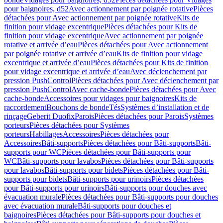
pour baignoires, d52
Avec actionnement par poignée rotative
Pièces
détachées pour Avec actionnement par poignée rotative
Kits de
finition pour vidage excentrique
Pièces détachées pour Kits de
finition pour vidage excentrique
Avec actionnement par poignée
rotative et arrivée d’eau
Pièces détachées pour Avec actionnement
par poignée rotative et arrivée d’eau
Kits de finition pour vidage
excentrique et arrivée d’eau
Pièces détachées pour Kits de finition
pour vidage excentrique et arrivée d’eau
Avec déclenchement par
pression PushControl
Pièces détachées pour Avec déclenchement par
pression PushControl
Avec cache-bonde
Pièces détachées pour Avec
cache-bonde
Accessoires pour vidages pour baignoires
Kits de
raccordement
Bouchons de bonde
Tés
Systèmes d’installation et de
rinçage
Geberit Duofix
Parois
Pièces détachées pour Parois
Systèmes
porteurs
Pièces détachées pour Systèmes
porteurs
Habillages
Accessoires
Pièces détachées pour
Accessoires
Bâti-supports
Pièces détachées pour Bâti-supports
Bâti-
supports pour WC
Pièces détachées pour Bâti-supports pour
WC
Bâti-supports pour lavabos
Pièces détachées pour Bâti-supports
pour lavabos
Bâti-supports pour bidets
Pièces détachées pour Bâti-
supports pour bidets
Bâti-supports pour urinoirs
Pièces détachées
pour Bâti-supports pour urinoirs
Bâti-supports pour douches avec
évacuation murale
Pièces détachées pour Bâti-supports pour douches
avec évacuation murale
Bâti-supports pour douches et
baignoires
Pièces détachées pour Bâti-supports pour douches et