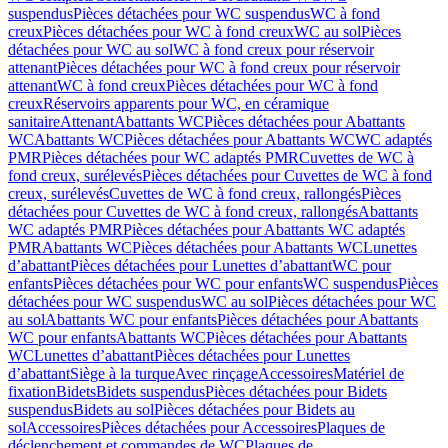
suspendus
Pièces détachées pour WC suspendus
WC à fond
creux
Pièces détachées pour WC à fond creux
WC au sol
Pièces
détachées pour WC au sol
WC à fond creux pour réservoir
attenant
Pièces détachées pour WC à fond creux pour réservoir
attenant
WC à fond creux
Pièces détachées pour WC à fond
creux
Réservoirs apparents pour WC, en céramique
sanitaire
Attenant
Abattants WC
Pièces détachées pour Abattants
WC
Abattants WC
Pièces détachées pour Abattants WC
WC adaptés
PMR
Pièces détachées pour WC adaptés PMR
Cuvettes de WC à
fond creux, surélevés
Pièces détachées pour Cuvettes de WC à fond
creux, surélevés
Cuvettes de WC à fond creux, rallongés
Pièces
détachées pour Cuvettes de WC à fond creux, rallongés
Abattants
WC adaptés PMR
Pièces détachées pour Abattants WC adaptés
PMR
Abattants WC
Pièces détachées pour Abattants WC
Lunettes
d’abattant
Pièces détachées pour Lunettes d’abattant
WC pour
enfants
Pièces détachées pour WC pour enfants
WC suspendus
Pièces
détachées pour WC suspendus
WC au sol
Pièces détachées pour WC
au sol
Abattants WC pour enfants
Pièces détachées pour Abattants
WC pour enfants
Abattants WC
Pièces détachées pour Abattants
WC
Lunettes d’abattant
Pièces détachées pour Lunettes
d’abattant
Siège à la turque
Avec rinçage
Accessoires
Matériel de
fixation
Bidets
Bidets suspendus
Pièces détachées pour Bidets
suspendus
Bidets au sol
Pièces détachées pour Bidets au
sol
Accessoires
Pièces détachées pour Accessoires
Plaques de
déclenchement et commandes de WC
Plaques de