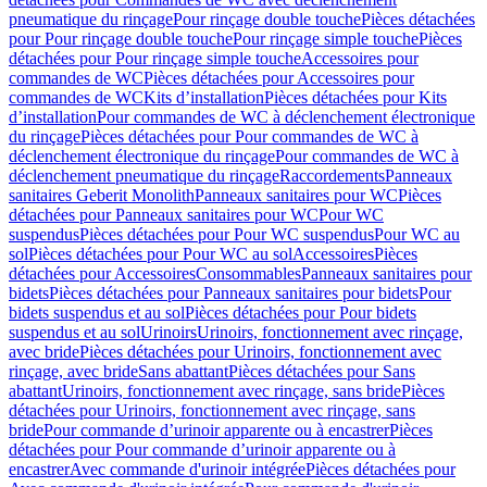
pneumatique du rinçage
Pour rinçage double touche
Pièces détachées
pour Pour rinçage double touche
Pour rinçage simple touche
Pièces
détachées pour Pour rinçage simple touche
Accessoires pour
commandes de WC
Pièces détachées pour Accessoires pour
commandes de WC
Kits d’installation
Pièces détachées pour Kits
d’installation
Pour commandes de WC à déclenchement électronique
du rinçage
Pièces détachées pour Pour commandes de WC à
déclenchement électronique du rinçage
Pour commandes de WC à
déclenchement pneumatique du rinçage
Raccordements
Panneaux
sanitaires Geberit Monolith
Panneaux sanitaires pour WC
Pièces
détachées pour Panneaux sanitaires pour WC
Pour WC
suspendus
Pièces détachées pour Pour WC suspendus
Pour WC au
sol
Pièces détachées pour Pour WC au sol
Accessoires
Pièces
détachées pour Accessoires
Consommables
Panneaux sanitaires pour
bidets
Pièces détachées pour Panneaux sanitaires pour bidets
Pour
bidets suspendus et au sol
Pièces détachées pour Pour bidets
suspendus et au sol
Urinoirs
Urinoirs, fonctionnement avec rinçage,
avec bride
Pièces détachées pour Urinoirs, fonctionnement avec
rinçage, avec bride
Sans abattant
Pièces détachées pour Sans
abattant
Urinoirs, fonctionnement avec rinçage, sans bride
Pièces
détachées pour Urinoirs, fonctionnement avec rinçage, sans
bride
Pour commande d’urinoir apparente ou à encastrer
Pièces
détachées pour Pour commande d’urinoir apparente ou à
encastrer
Avec commande d'urinoir intégrée
Pièces détachées pour