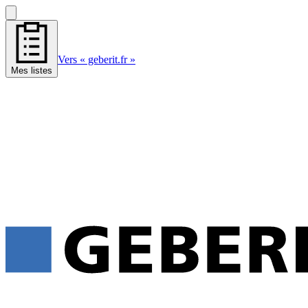
Vers « geberit.fr »
Mes listes