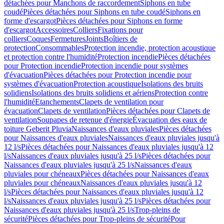
détachées pour Manchons de raccordement
Siphons en tube
coudé
Pièces détachées pour Siphons en tube coudé
Siphons en
forme d'escargot
Pièces détachées pour Siphons en forme
d'escargot
Accessoires
Colliers
Fixations pour
colliers
Coques
Fermetures
Joints
Boîtiers de
protection
Consommables
Protection incendie, protection acoustique
et protection contre l'humidité
Protection incendie
Pièces détachées
pour Protection incendie
Protection incendie pour systèmes
d'évacuation
Pièces détachées pour Protection incendie pour
systèmes d'évacuation
Protection acoustique
Isolations des bruits
solidiens
Isolations des bruits solidiens et aériens
Protection contre
l'humidité
Etanchements
Clapets de ventilation pour
évacuation
Clapets de ventilation
Pièces détachées pour Clapets de
ventilation
Soupapes de retenue d'énergie
Évacuation des eaux de
toiture Geberit Pluvia
Naissances d'eaux pluviales
Pièces détachées
pour Naissances d'eaux pluviales
Naissances d'eaux pluviales jusqu'à
12 l/s
Pièces détachées pour Naissances d'eaux pluviales jusqu'à 12
l/s
Naissances d'eaux pluviales jusqu'à 25 l/s
Pièces détachées pour
Naissances d'eaux pluviales jusqu'à 25 l/s
Naissances d'eaux
pluviales pour chéneaux
Pièces détachées pour Naissances d'eaux
pluviales pour chéneaux
Naissances d'eaux pluviales jusqu'à 12
l/s
Pièces détachées pour Naissances d'eaux pluviales jusqu'à 12
l/s
Naissances d'eaux pluviales jusqu'à 25 l/s
Pièces détachées pour
Naissances d'eaux pluviales jusqu'à 25 l/s
Trop-pleins de
sécurité
Pièces détachées pour Trop-pleins de sécurité
Pour