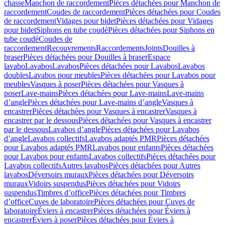
chasse
Manchon de raccordement
Pièces détachées pour Manchon de
raccordement
Coudes de raccordement
Pièces détachées pour Coudes
de raccordement
Vidages pour bidet
Pièces détachées pour Vidages
pour bidet
Siphons en tube coudé
Pièces détachées pour Siphons en
tube coudé
Coudes de
raccordement
Recouvrements
Raccordements
Joints
Douilles à
braser
Pièces détachées pour Douilles à braser
Espace
lavabo
Lavabos
Lavabos
Pièces détachées pour Lavabos
Lavabos
doubles
Lavabos pour meubles
Pièces détachées pour Lavabos pour
meubles
Vasques à poser
Pièces détachées pour Vasques à
poser
Lave-mains
Pièces détachées pour Lave-mains
Lave-mains
d’angle
Pièces détachées pour Lave-mains d’angle
Vasques à
encastrer
Pièces détachées pour Vasques à encastrer
Vasques à
encastrer par le dessous
Pièces détachées pour Vasques à encastrer
par le dessous
Lavabos d’angle
Pièces détachées pour Lavabos
d’angle
Lavabos collectifs
Lavabos adaptés PMR
Pièces détachées
pour Lavabos adaptés PMR
Lavabos pour enfants
Pièces détachées
pour Lavabos pour enfants
Lavabos collectifs
Pièces détachées pour
Lavabos collectifs
Autres lavabos
Pièces détachées pour Autres
lavabos
Déversoirs muraux
Pièces détachées pour Déversoirs
muraux
Vidoirs suspendus
Pièces détachées pour Vidoirs
suspendus
Timbres dʼoffice
Pièces détachées pour Timbres
dʼoffice
Cuves de laboratoire
Pièces détachées pour Cuves de
laboratoire
Éviers à encastrer
Pièces détachées pour Éviers à
encastrer
Éviers à poser
Pièces détachées pour Éviers à