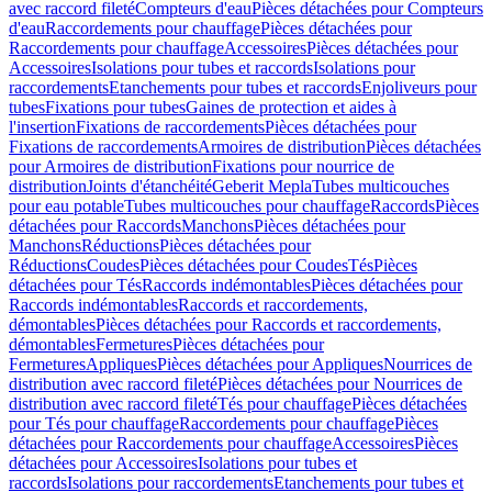
avec raccord fileté
Compteurs d'eau
Pièces détachées pour Compteurs
d'eau
Raccordements pour chauffage
Pièces détachées pour
Raccordements pour chauffage
Accessoires
Pièces détachées pour
Accessoires
Isolations pour tubes et raccords
Isolations pour
raccordements
Etanchements pour tubes et raccords
Enjoliveurs pour
tubes
Fixations pour tubes
Gaines de protection et aides à
l'insertion
Fixations de raccordements
Pièces détachées pour
Fixations de raccordements
Armoires de distribution
Pièces détachées
pour Armoires de distribution
Fixations pour nourrice de
distribution
Joints d'étanchéité
Geberit Mepla
Tubes multicouches
pour eau potable
Tubes multicouches pour chauffage
Raccords
Pièces
détachées pour Raccords
Manchons
Pièces détachées pour
Manchons
Réductions
Pièces détachées pour
Réductions
Coudes
Pièces détachées pour Coudes
Tés
Pièces
détachées pour Tés
Raccords indémontables
Pièces détachées pour
Raccords indémontables
Raccords et raccordements,
démontables
Pièces détachées pour Raccords et raccordements,
démontables
Fermetures
Pièces détachées pour
Fermetures
Appliques
Pièces détachées pour Appliques
Nourrices de
distribution avec raccord fileté
Pièces détachées pour Nourrices de
distribution avec raccord fileté
Tés pour chauffage
Pièces détachées
pour Tés pour chauffage
Raccordements pour chauffage
Pièces
détachées pour Raccordements pour chauffage
Accessoires
Pièces
détachées pour Accessoires
Isolations pour tubes et
raccords
Isolations pour raccordements
Etanchements pour tubes et