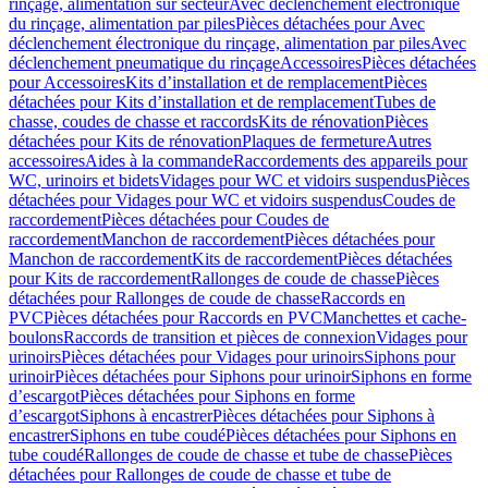
rinçage, alimentation sur secteur
Avec déclenchement électronique
du rinçage, alimentation par piles
Pièces détachées pour Avec
déclenchement électronique du rinçage, alimentation par piles
Avec
déclenchement pneumatique du rinçage
Accessoires
Pièces détachées
pour Accessoires
Kits d’installation et de remplacement
Pièces
détachées pour Kits d’installation et de remplacement
Tubes de
chasse, coudes de chasse et raccords
Kits de rénovation
Pièces
détachées pour Kits de rénovation
Plaques de fermeture
Autres
accessoires
Aides à la commande
Raccordements des appareils pour
WC, urinoirs et bidets
Vidages pour WC et vidoirs suspendus
Pièces
détachées pour Vidages pour WC et vidoirs suspendus
Coudes de
raccordement
Pièces détachées pour Coudes de
raccordement
Manchon de raccordement
Pièces détachées pour
Manchon de raccordement
Kits de raccordement
Pièces détachées
pour Kits de raccordement
Rallonges de coude de chasse
Pièces
détachées pour Rallonges de coude de chasse
Raccords en
PVC
Pièces détachées pour Raccords en PVC
Manchettes et cache-
boulons
Raccords de transition et pièces de connexion
Vidages pour
urinoirs
Pièces détachées pour Vidages pour urinoirs
Siphons pour
urinoir
Pièces détachées pour Siphons pour urinoir
Siphons en forme
d’escargot
Pièces détachées pour Siphons en forme
d’escargot
Siphons à encastrer
Pièces détachées pour Siphons à
encastrer
Siphons en tube coudé
Pièces détachées pour Siphons en
tube coudé
Rallonges de coude de chasse et tube de chasse
Pièces
détachées pour Rallonges de coude de chasse et tube de