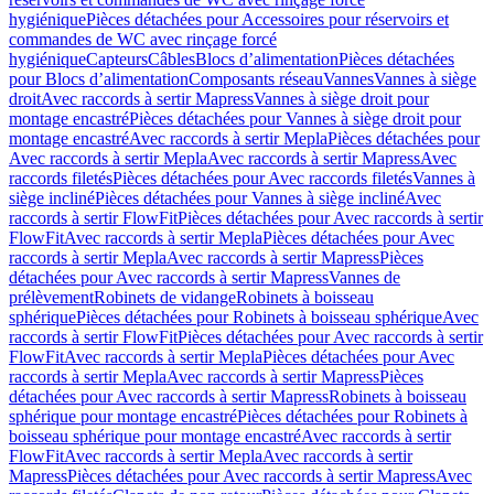
hygiénique
Pièces détachées pour Accessoires pour réservoirs et
commandes de WC avec rinçage forcé
hygiénique
Capteurs
Câbles
Blocs d’alimentation
Pièces détachées
pour Blocs d’alimentation
Composants réseau
Vannes
Vannes à siège
droit
Avec raccords à sertir Mapress
Vannes à siège droit pour
montage encastré
Pièces détachées pour Vannes à siège droit pour
montage encastré
Avec raccords à sertir Mepla
Pièces détachées pour
Avec raccords à sertir Mepla
Avec raccords à sertir Mapress
Avec
raccords filetés
Pièces détachées pour Avec raccords filetés
Vannes à
siège incliné
Pièces détachées pour Vannes à siège incliné
Avec
raccords à sertir FlowFit
Pièces détachées pour Avec raccords à sertir
FlowFit
Avec raccords à sertir Mepla
Pièces détachées pour Avec
raccords à sertir Mepla
Avec raccords à sertir Mapress
Pièces
détachées pour Avec raccords à sertir Mapress
Vannes de
prélèvement
Robinets de vidange
Robinets à boisseau
sphérique
Pièces détachées pour Robinets à boisseau sphérique
Avec
raccords à sertir FlowFit
Pièces détachées pour Avec raccords à sertir
FlowFit
Avec raccords à sertir Mepla
Pièces détachées pour Avec
raccords à sertir Mepla
Avec raccords à sertir Mapress
Pièces
détachées pour Avec raccords à sertir Mapress
Robinets à boisseau
sphérique pour montage encastré
Pièces détachées pour Robinets à
boisseau sphérique pour montage encastré
Avec raccords à sertir
FlowFit
Avec raccords à sertir Mepla
Avec raccords à sertir
Mapress
Pièces détachées pour Avec raccords à sertir Mapress
Avec