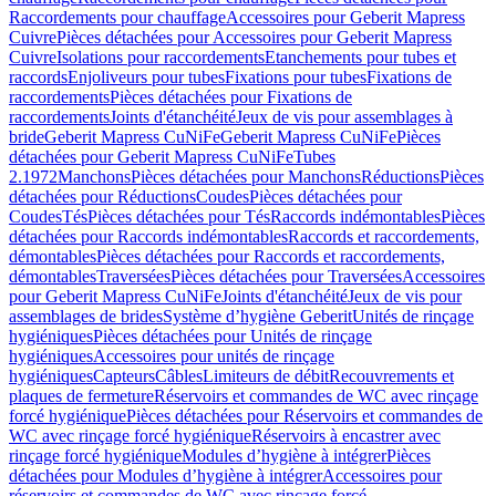
Raccordements pour chauffage
Accessoires pour Geberit Mapress
Cuivre
Pièces détachées pour Accessoires pour Geberit Mapress
Cuivre
Isolations pour raccordements
Etanchements pour tubes et
raccords
Enjoliveurs pour tubes
Fixations pour tubes
Fixations de
raccordements
Pièces détachées pour Fixations de
raccordements
Joints d'étanchéité
Jeux de vis pour assemblages à
bride
Geberit Mapress CuNiFe
Geberit Mapress CuNiFe
Pièces
détachées pour Geberit Mapress CuNiFe
Tubes
2.1972
Manchons
Pièces détachées pour Manchons
Réductions
Pièces
détachées pour Réductions
Coudes
Pièces détachées pour
Coudes
Tés
Pièces détachées pour Tés
Raccords indémontables
Pièces
détachées pour Raccords indémontables
Raccords et raccordements,
démontables
Pièces détachées pour Raccords et raccordements,
démontables
Traversées
Pièces détachées pour Traversées
Accessoires
pour Geberit Mapress CuNiFe
Joints d'étanchéité
Jeux de vis pour
assemblages de brides
Système d’hygiène Geberit
Unités de rinçage
hygiéniques
Pièces détachées pour Unités de rinçage
hygiéniques
Accessoires pour unités de rinçage
hygiéniques
Capteurs
Câbles
Limiteurs de débit
Recouvrements et
plaques de fermeture
Réservoirs et commandes de WC avec rinçage
forcé hygiénique
Pièces détachées pour Réservoirs et commandes de
WC avec rinçage forcé hygiénique
Réservoirs à encastrer avec
rinçage forcé hygiénique
Modules d’hygiène à intégrer
Pièces
détachées pour Modules d’hygiène à intégrer
Accessoires pour
réservoirs et commandes de WC avec rinçage forcé