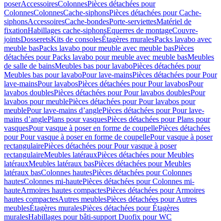
poser
Accessoires
Colonnes
Pièces détachées pour
Colonnes
Colonnes
Cache-siphons
Pièces détachées pour Cache-
siphons
Accessoires
Cache-bondes
Porte-serviettes
Matériel de
fixation
Habillages cache-siphons
Equerres de montage
Couvre-
joints
Dosserets
Kits de consoles
Étagères murales
Packs lavabo avec
meuble bas
Packs lavabo pour meuble avec meuble bas
Pièces
détachées pour Packs lavabo pour meuble avec meuble bas
Meubles
de salle de bains
Meubles bas pour lavabo
Pièces détachées pour
Meubles bas pour lavabo
Pour lave-mains
Pièces détachées pour Pour
lave-mains
Pour lavabos
Pièces détachées pour Pour lavabos
Pour
lavabos doubles
Pièces détachées pour Pour lavabos doubles
Pour
lavabos pour meuble
Pièces détachées pour Pour lavabos pour
meuble
Pour lave-mains d’angle
Pièces détachées pour Pour lave-
mains d’angle
Plans pour vasques
Pièces détachées pour Plans pour
vasques
Pour vasque à poser en forme de coupelle
Pièces détachées
pour Pour vasque à poser en forme de coupelle
Pour vasque à poser
rectangulaire
Pièces détachées pour Pour vasque à poser
rectangulaire
Meubles latéraux
Pièces détachées pour Meubles
latéraux
Meubles latéraux bas
Pièces détachées pour Meubles
latéraux bas
Colonnes hautes
Pièces détachées pour Colonnes
hautes
Colonnes mi-haute
Pièces détachées pour Colonnes mi-
haute
Armoires hautes compactes
Pièces détachées pour Armoires
hautes compactes
Autres meubles
Pièces détachées pour Autres
meubles
Étagères murales
Pièces détachées pour Étagères
murales
Habillages pour bâti-support Duofix pour WC