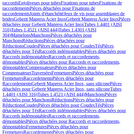
raccords
Enjoliveurs pour tubes
Fixations pour tubes
Fixations de
raccordements
Pièces détachées pour Fixations de
raccordements
Joints d'étanchéité
Jeux de vis pour assemblages de
brides
Geberit Mapress Acier Inox
Geberit Mapress Acier Inox
Pièces
détachées pour Geberit Mapress Acier Inox
Tubes 1.4401 (AISI
316)
Tubes 1.4521 (AISI 444)
Tubes 1.4301 (AISI
304)
Mamelons
Manchons
Pièces détachées pour
Manchons
Réductions
Pièces détachées pour
Réductions
Coudes
Pièces détachées pour Coudes
Tés
Pièces
détachées pour Tés
Raccords indémontables
Pièces détachées pour
Raccords indémontables
Raccords et raccordements,
démontables
Pièces détachées pour Raccords et raccordements,
démontables
Compensateurs
Pièces détachées pour
Compensateurs
Traversées
Fermetures
Pièces détachées pour
Fermetures
Raccordements
Pièces détachées pour
Raccordements
Geberit Mapress Acier Inox, sans silicone
Pièces
détachées pour Geberit Mapress Acier Inox, sans silicone
Tubes
1.4401 (AISI 316)
Tubes 1.4521 (AISI 444)
Manchons
Pièces
détachées pour Manchons
Réductions
Pièces détachées pour
Réductions
Coudes
Pièces détachées pour Coudes
Tés
Pièces
détachées pour Tés
Raccords indémontables
Pièces détachées pour
Raccords indémontables
Raccords et raccordements,
démontables
Pièces détachées pour Raccords et raccordements,
démontables
Fermetures
Pièces détachées pour
Fermetures
Raccordements
Pièces détachées pour