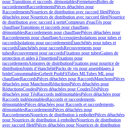
pour Transitions et raccords, démontables
Fermetures
Boîtes de
raccordement
Raccordements
Pièces détachées pour
Raccordements
Nourrices de distribution avec raccord fileté
Pièces
détachées pour Nourrices de distribution avec raccord fileté
Nourrice
de distribution avec raccord à sertir
Compteurs d'eau
Tés pour
chauffage
Transitions et raccords pour chauffage,
démontables
Raccordements pour chauffage
Pièces détachées pour
Raccordements pour chauffage
Accessoires
Isolations pour tubes et
raccords
Isolations pour raccordements
Étanchéités pour tubes et
raccords
Étanchéités pour raccords
Recouvrements pour
tubes
Recouvrement pour raccords
Fixations pour tubes
Gaines de
protection et aides à l'insertion
Fixations pour
raccordements
Armoires de distribution
Fixations pour nourrice de
distribution
Joints d’étanchéité
Packs de vis pour assemblages à
bride
Consommables
Geberit PushFit
Tubes ML
Tubes ML pour
chauffage
Raccords
Pièces détachées pour Raccords
Manchons
Pièces
détachées pour Manchons
Réductions
Pièces détachées pour
Réductions
Coudes
Pièces détachées pour Coudes
Tés
Pièces
détachées pour Tés
Raccords indémontables
Pièces détachées pour
Raccords indémontables
Raccords et raccordements,
démontables
Pièces détachées pour Raccords et raccordements,
démontables
Raccordements
Pièces détachées pour
Raccordements
Nourrices de distribution à emboîter
Pièces détachées
pour Nourrices de distribution à emboîter
Nourrices de distribution
avec raccord fileté
Pièces détachées pour Nourrices de distribution