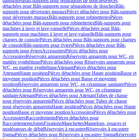
baignoires
Bâti-supports pour séparations de douches
Pièces
détachées pour Bâti-supports pour séparations de douches
Bâti-
supports pour déversoirs muraux
Pièces détachées pour Bâti-supports
pour déversoirs muraux
Bâti-supports pour robinetteries
Pièces
détachées pour Bâti-supports pour robinetteries
Bâti-supports pour
machines à laver et lave-vaisselle
Pièces détachées pour Bâti-
supports pour machines à laver et lave-vaisselle
Bâti-supports pour
charges de console
Pièces détachées pour Bâti-supports pour charges
de console
Bâti-supports pour éviers
Pièces détachées pour Bâti-
supports pour éviers
Accessoires
Pièces détachées pour
Accessoires
Réservoirs apparents
Réservoirs apparents pour WC, en
matière synthétique
Pièces détachées pour Réservoirs apparents pour
WC, en matière synthétique
Attenant
Pièces détachées pour
Attenant
Haute position
Pièces détachées pour Haute position
Basse et
moyenne position
Pièces détachées pour Basse et moyenne
position
Réservoirs apparents pour WC, en céramique sanitaire
Pièces
détachées pour Réservoirs apparents pour WC, en céramique
sanitaire
Attenant
Pièces détachées pour Attenant
Tubes de chasse
pour réservoirs apparents
Pièces détachées pour Tubes de chasse
pour réservoirs apparents
Haute position
Pièces détachées pour Haute
position
Basse et moyenne position
Accessoires
Pièces détachées pour
Accessoires
Raccordements
Pièces détachées pour
Raccordements
Joints
Fixations
Manchettes
Mamelons, rosaces et
modérateurs de débit
Réservoirs à encastrer
Réservoirs à encastrer
Sigma
Pièces détachées pour Réservoirs à encastrer Sigma
Réservoirs