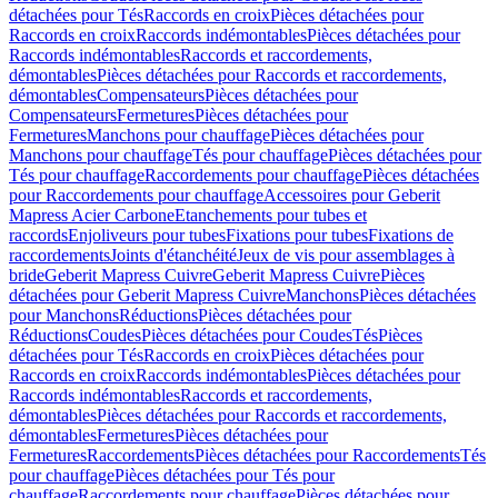
détachées pour Tés
Raccords en croix
Pièces détachées pour
Raccords en croix
Raccords indémontables
Pièces détachées pour
Raccords indémontables
Raccords et raccordements,
démontables
Pièces détachées pour Raccords et raccordements,
démontables
Compensateurs
Pièces détachées pour
Compensateurs
Fermetures
Pièces détachées pour
Fermetures
Manchons pour chauffage
Pièces détachées pour
Manchons pour chauffage
Tés pour chauffage
Pièces détachées pour
Tés pour chauffage
Raccordements pour chauffage
Pièces détachées
pour Raccordements pour chauffage
Accessoires pour Geberit
Mapress Acier Carbone
Etanchements pour tubes et
raccords
Enjoliveurs pour tubes
Fixations pour tubes
Fixations de
raccordements
Joints d'étanchéité
Jeux de vis pour assemblages à
bride
Geberit Mapress Cuivre
Geberit Mapress Cuivre
Pièces
détachées pour Geberit Mapress Cuivre
Manchons
Pièces détachées
pour Manchons
Réductions
Pièces détachées pour
Réductions
Coudes
Pièces détachées pour Coudes
Tés
Pièces
détachées pour Tés
Raccords en croix
Pièces détachées pour
Raccords en croix
Raccords indémontables
Pièces détachées pour
Raccords indémontables
Raccords et raccordements,
démontables
Pièces détachées pour Raccords et raccordements,
démontables
Fermetures
Pièces détachées pour
Fermetures
Raccordements
Pièces détachées pour Raccordements
Tés
pour chauffage
Pièces détachées pour Tés pour
chauffage
Raccordements pour chauffage
Pièces détachées pour