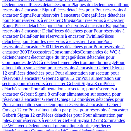
déclenchement
Pièces détachées pour Plaques de déclenchement
Pour
réservoirs à encastrer Sigma
Pièces détachées pour Pour réservoirs à
encastrer Sigma
Pour réservoirs à encastrer Omega
Pièces détachées
pour Pour réservoirs à encastrer Omega
Pour réservoirs à encastrer
Kappa
Pièces détachées pour Pour réservoirs à encastrer Kappa
Pour
réservoirs à encastrer Delta
Pièces détachées pour Pour réservoirs à
encastrer Delta
Pour les réservoirs à encastrer Twinline
Pièces
détachées pour Pour les réservoirs à encastrer Twinline
Pour
réservoirs à encastrer 300T
Pièces détachées pour Pour réservoirs à
encastrer 300T
Accessoires
Consommables
Commandes de WC à
déclenchement électronique du rinçage
Pièces détachées pour
Commandes de WC à déclenchement électronique du rinçage
Pour
alimentation sur secteur, pour réservoirs à encastrer Geberit Sigma
12 cm
Pièces détachées pour Pour alimentation sur secteur, pour
réservoirs à encastrer Geberit Sigma 12 cm
Pour alimentation sur
secteur, pour réservoirs à encastrer Geberit Sigma 8 cm
Pièces
détachées pour Pour alimentation sur secteur, pour réservoirs à
encastrer Geberit Sigma 8 cm
Pour alimentation sur secteur, pour
réservoirs à encastrer Geberit Omega 12 cm
Pièces détachées pour
Pour alimentation sur secteur, pour réservoirs à encastrer Geberit
Omega 12 cm
Pour alimentation par piles, pour réservoirs à encastrer
Geberit Sigma 12 cm
Pièces détachées pour Pour alimentation par
piles, pour réservoirs à encastrer Geberit Sigma 12 cm
Commandes
de WC avec déclenchement pneumatique du rinçage
Pièces
détachées pour Commandes de WC avec déclenchement