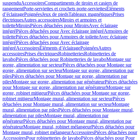
suspendu
Accessoires
Compartiments de tiroirs et casiers de
rangement
Porte-serviettes et crochets porte-serviettes
Éléments
d’éclairage
Poignées
Jeux de pieds
Tableaux magnétiques
Prises
électriques
Autres accessoires
Miroirs et armoires et
toilette
Miroirs
Pièces détachées pour Miroirs
Avec éclairage
intégré
Pièces détachées pour Avec éclairage intégré
Armoires de
toilette
Pièces détachées pour Armoires de toilette
Avec éclairage
intégré
Pièces détachées pour Avec éclairage
intégré
Accessoires
Éléments d’éclairage
Poignées
Autres
accessoires
Prises électriques
Robinetteries
Robinetteries de
lavabo
Pièces détachées pour Robinetteries de lavabo
Montage sur
gorge, alimentation sur secteur
Pièces détachées pour Montage sur
gorge, alimentation sur secteur
Montage sur gorge, alimentation par
piles
Pièces détachées pour Montage sur gorge, alimentation par
piles
Montage sur gorge, alimentation par générateur
Pièces détachées
pour Montage sur gorge, alimentation par générateur
Montage sur
gorge, robinet mitigeur
Pièces détachées pour Montage sur gorge,
robinet mitigeur
Montage mural, alimentation sur secteur
Pièces
détachées pour Montage mural, alimentation sur secteur
Montage
mural, alimentation par piles
Pièces détachées pour Montage mural,
alimentation par piles
Montage mural, alimentation par
générateur
Pièces détachées pour Montage mural, alimentation par
générateur
Montage mural, robinet mélangeur
Pièces détachées pour
Montage mural, robinet mélangeur
Accessoires
Pièces détachées pour
Accessoires
Pour robinetteries de lavabo
Pièces détachées pour Pour