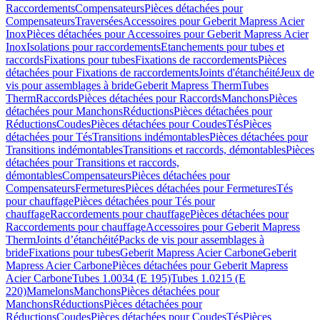
Raccordements
Compensateurs
Pièces détachées pour
Compensateurs
Traversées
Accessoires pour Geberit Mapress Acier
Inox
Pièces détachées pour Accessoires pour Geberit Mapress Acier
Inox
Isolations pour raccordements
Etanchements pour tubes et
raccords
Fixations pour tubes
Fixations de raccordements
Pièces
détachées pour Fixations de raccordements
Joints d'étanchéité
Jeux de
vis pour assemblages à bride
Geberit Mapress Therm
Tubes
Therm
Raccords
Pièces détachées pour Raccords
Manchons
Pièces
détachées pour Manchons
Réductions
Pièces détachées pour
Réductions
Coudes
Pièces détachées pour Coudes
Tés
Pièces
détachées pour Tés
Transitions indémontables
Pièces détachées pour
Transitions indémontables
Transitions et raccords, démontables
Pièces
détachées pour Transitions et raccords,
démontables
Compensateurs
Pièces détachées pour
Compensateurs
Fermetures
Pièces détachées pour Fermetures
Tés
pour chauffage
Pièces détachées pour Tés pour
chauffage
Raccordements pour chauffage
Pièces détachées pour
Raccordements pour chauffage
Accessoires pour Geberit Mapress
Therm
Joints d’étanchéité
Packs de vis pour assemblages à
bride
Fixations pour tubes
Geberit Mapress Acier Carbone
Geberit
Mapress Acier Carbone
Pièces détachées pour Geberit Mapress
Acier Carbone
Tubes 1.0034 (E 195)
Tubes 1.0215 (E
220)
Mamelons
Manchons
Pièces détachées pour
Manchons
Réductions
Pièces détachées pour
Réductions
Coudes
Pièces détachées pour Coudes
Tés
Pièces