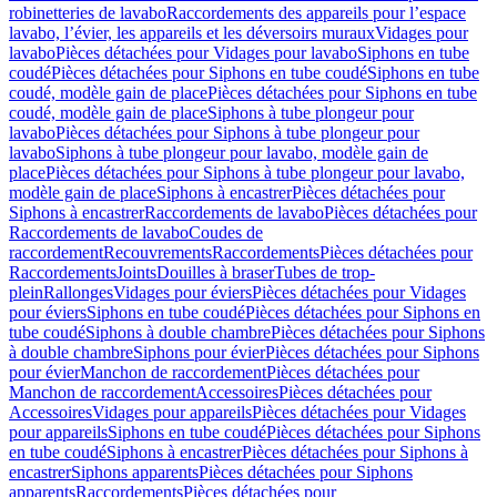
robinetteries de lavabo
Raccordements des appareils pour l’espace
lavabo, l’évier, les appareils et les déversoirs muraux
Vidages pour
lavabo
Pièces détachées pour Vidages pour lavabo
Siphons en tube
coudé
Pièces détachées pour Siphons en tube coudé
Siphons en tube
coudé, modèle gain de place
Pièces détachées pour Siphons en tube
coudé, modèle gain de place
Siphons à tube plongeur pour
lavabo
Pièces détachées pour Siphons à tube plongeur pour
lavabo
Siphons à tube plongeur pour lavabo, modèle gain de
place
Pièces détachées pour Siphons à tube plongeur pour lavabo,
modèle gain de place
Siphons à encastrer
Pièces détachées pour
Siphons à encastrer
Raccordements de lavabo
Pièces détachées pour
Raccordements de lavabo
Coudes de
raccordement
Recouvrements
Raccordements
Pièces détachées pour
Raccordements
Joints
Douilles à braser
Tubes de trop-
plein
Rallonges
Vidages pour éviers
Pièces détachées pour Vidages
pour éviers
Siphons en tube coudé
Pièces détachées pour Siphons en
tube coudé
Siphons à double chambre
Pièces détachées pour Siphons
à double chambre
Siphons pour évier
Pièces détachées pour Siphons
pour évier
Manchon de raccordement
Pièces détachées pour
Manchon de raccordement
Accessoires
Pièces détachées pour
Accessoires
Vidages pour appareils
Pièces détachées pour Vidages
pour appareils
Siphons en tube coudé
Pièces détachées pour Siphons
en tube coudé
Siphons à encastrer
Pièces détachées pour Siphons à
encastrer
Siphons apparents
Pièces détachées pour Siphons
apparents
Raccordements
Pièces détachées pour