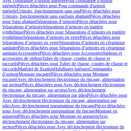
Avec commande d'urinoir intégrée
Pour commande d'urinoir
intégrée
Pièces détachées pour Pour commande d'urinoir
intégrée
Urinoirs, fonctionnement sans eau
Pièces détachées pour
Urinoirs, fonctionnement sans eau
Sans abattant
Pièces détachées
pour Sans abattant
Séparations d’urinoirs
Pièces détachées pour
Séparations d’urinoirs
Séparations d’urinoirs en matière
synthétique
Pièces détachées pour Séparations d’urinoirs en matière
synthétique
Séparations d’urinoirs en verre
Pièces détachées pour
Séparations d’urinoirs en verre
Séparations d’urinoirs en céramique
sanitaire
Pièces détachées pour Séparations d’urinoirs en céramique
sanitaire
Accessoires
Pièces détachées pour Accessoires
Siphons et
accessoires de siphon
Tubes de chasse, coudes de chasse et
raccords
Pièces détachées pour Tubes de chasse, coudes de chasse et
raccords
Matériel de fixation
Habillages latéraux
Commandes
dʼurinoir
Montage encastré
Pièces détachées pour Montage
encastré
Avec déclenchement électronique du rinçage, alimentation
sur secteur
Pièces détachées pour Avec déclenchement électronique
du rinçage, alimentation sur secteur
Avec déclenchement
électronique du rinçage, alimentation par piles
Pièces détachées pour
Avec déclenchement électronique du rinçage, alimentation par
piles
Avec déclenchement pneumatique du rinçage
Pièces détachées
pour Avec déclenchement pneumatique du rinçage
Montage en
apparent
Pièces détachées pour Montage en apparent
Avec
déclenchement électronique du rinçage, alimentation sur
secteur
Pièces détachées pour Avec déclenchement électronique du