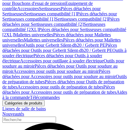
pour Bouchons d'essai de pression
Equipement de
contrôle
Accessoires
Sertisseuses
Pièces détachées pour
Sertisseuses
Sertisseuses compatibilité [1]
Pièces détachées pour
Sertisseuses compatibilité [1]
Sertisseuses compatibilité [2]
Pièces
détachées pour Sertisseuses compatibilité [2]
Sertisseuses
compatibilité [2XL]
Pièces détachées pour Sertisseuses compatibilité
[2XL]
Mallettes universelles
Pièces détachées pour Mallettes
universelles
Mallettes universelles
Pièces détachées pour Mallettes
universelles
Outils pour Geberit Silent-db20 / Geberit PE
Pièces
détachées pour Outils pour Geberit Silent-db20 / Geberit PE
Outils à
souder électrique
Pièces détachées pour Outils à souder
électrique
Accessoires pour outillage à souder électrique
Outils pour
soudure au miroir
Pièces détachées pour Outils pour soudure au
miroir
Accessoires pour outils pour soudure au miroir
Pièces
détachées pour Accessoires pour outils pour soudure au miroir
Outils
de préparation de tubes
Pièces détachées pour Outils de préparation
de tubes
Accessoires pour outils de préparation de tubes
Pièces
détachées pour Accessoires pour outils de préparation de tubes
Aides
à la commande
Télécommandes
Catégories de produits
Lignes de salle de bains
Nouveautés