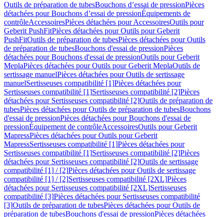
Outils de préparation de tubes
Bouchons d’essai de pression
Pièces
détachées pour Bouchons d’essai de pression
Équipements de
contrôle
Accessoires
Pièces détachées pour Accessoires
Outils pour
Geberit PushFit
Pièces détachées pour Outils pour Geberit
PushFit
Outils de préparation de tubes
Pièces détachées pour Outils
de préparation de tubes
Bouchons d'essai de pression
Pièces
détachées pour Bouchons d'essai de pression
Outils pour Geberit
Mepla
Pièces détachées pour Outils pour Geberit Mepla
Outils de
sertissage manuel
Pièces détachées pour Outils de sertissage
manuel
Sertisseuses compatibilité [1]
Pièces détachées pour
Sertisseuses compatibilité [1]
Sertisseuses compatibilité [2]
Pièces
détachées pour Sertisseuses compatibilité [2]
Outils de préparation de
tubes
Pièces détachées pour Outils de préparation de tubes
Bouchons
d'essai de pression
Pièces détachées pour Bouchons d'essai de
pression
Équipement de contrôle
Accessoires
Outils pour Geberit
Mapress
Pièces détachées pour Outils pour Geberit
Mapress
Sertisseuses compatibilité [1]
Pièces détachées pour
Sertisseuses compatibilité [1]
Sertisseuses compatibilité [2]
Pièces
détachées pour Sertisseuses compatibilité [2]
Outils de sertissage
compatibilité [1] / [2]
Pièces détachées pour Outils de sertissage
compatibilité [1] / [2]
Sertisseuses compatibilité [2XL]
Pièces
détachées pour Sertisseuses compatibilité [2XL]
Sertisseuses
compatibilité [3]
Pièces détachées pour Sertisseuses compatibilité
[3]
Outils de préparation de tubes
Pièces détachées pour Outils de
préparation de tubes
Bouchons d'essai de pression
Pièces détachées