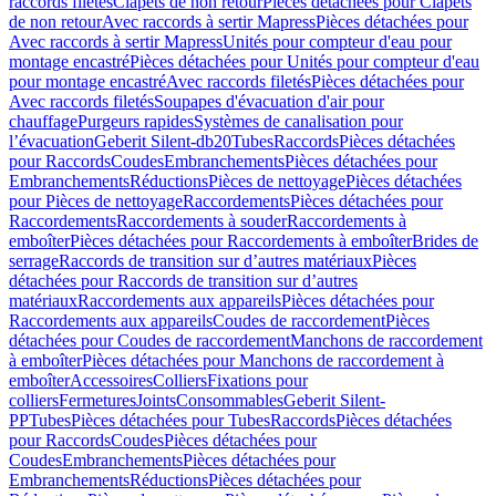
raccords filetés
Clapets de non retour
Pièces détachées pour Clapets
de non retour
Avec raccords à sertir Mapress
Pièces détachées pour
Avec raccords à sertir Mapress
Unités pour compteur d'eau pour
montage encastré
Pièces détachées pour Unités pour compteur d'eau
pour montage encastré
Avec raccords filetés
Pièces détachées pour
Avec raccords filetés
Soupapes d'évacuation d'air pour
chauffage
Purgeurs rapides
Systèmes de canalisation pour
l’évacuation
Geberit Silent-db20
Tubes
Raccords
Pièces détachées
pour Raccords
Coudes
Embranchements
Pièces détachées pour
Embranchements
Réductions
Pièces de nettoyage
Pièces détachées
pour Pièces de nettoyage
Raccordements
Pièces détachées pour
Raccordements
Raccordements à souder
Raccordements à
emboîter
Pièces détachées pour Raccordements à emboîter
Brides de
serrage
Raccords de transition sur d’autres matériaux
Pièces
détachées pour Raccords de transition sur d’autres
matériaux
Raccordements aux appareils
Pièces détachées pour
Raccordements aux appareils
Coudes de raccordement
Pièces
détachées pour Coudes de raccordement
Manchons de raccordement
à emboîter
Pièces détachées pour Manchons de raccordement à
emboîter
Accessoires
Colliers
Fixations pour
colliers
Fermetures
Joints
Consommables
Geberit Silent-
PP
Tubes
Pièces détachées pour Tubes
Raccords
Pièces détachées
pour Raccords
Coudes
Pièces détachées pour
Coudes
Embranchements
Pièces détachées pour
Embranchements
Réductions
Pièces détachées pour