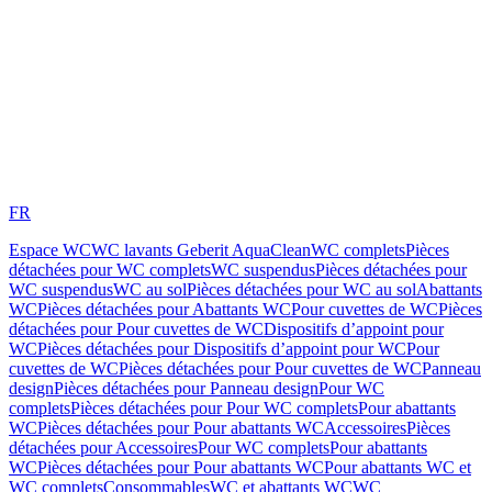
FR
Espace WC
WC lavants Geberit AquaClean
WC complets
Pièces
détachées pour WC complets
WC suspendus
Pièces détachées pour
WC suspendus
WC au sol
Pièces détachées pour WC au sol
Abattants
WC
Pièces détachées pour Abattants WC
Pour cuvettes de WC
Pièces
détachées pour Pour cuvettes de WC
Dispositifs d’appoint pour
WC
Pièces détachées pour Dispositifs d’appoint pour WC
Pour
cuvettes de WC
Pièces détachées pour Pour cuvettes de WC
Panneau
design
Pièces détachées pour Panneau design
Pour WC
complets
Pièces détachées pour Pour WC complets
Pour abattants
WC
Pièces détachées pour Pour abattants WC
Accessoires
Pièces
détachées pour Accessoires
Pour WC complets
Pour abattants
WC
Pièces détachées pour Pour abattants WC
Pour abattants WC et
WC complets
Consommables
WC et abattants WC
WC