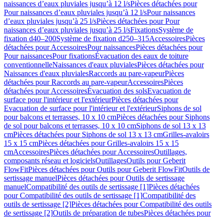
naissances d’eaux pluviales jusqu’à 12 l/s
Pièces détachées pour
Pour naissances d’eaux pluviales jusqu’à 12 l/s
Pour naissances
d’eaux pluviales jusqu’à 25 l/s
Pièces détachées pour Pour
naissances d’eaux pluviales jusqu’à 25 l/s
Fixations
Système de
fixation d40–200
Système de fixation d250–315
Accessoires
Pièces
détachées pour Accessoires
Pour naissances
Pièces détachées pour
Pour naissances
Pour fixations
Évacuation des eaux de toiture
conventionnelle
Naissances d'eaux pluviales
Pièces détachées pour
Naissances d'eaux pluviales
Raccords au pare-vapeur
Pièces
détachées pour Raccords au pare-vapeur
Accessoires
Pièces
détachées pour Accessoires
Évacuation des sols
Evacuation de
surface pour l'intérieur et l'extérieur
Pièces détachées pour
Evacuation de surface pour l'intérieur et l'extérieur
Siphons de sol
pour balcons et terrasses, 10 x 10 cm
Pièces détachées pour Siphons
de sol pour balcons et terrasses, 10 x 10 cm
Siphons de sol 13 x 13
cm
Pièces détachées pour Siphons de sol 13 x 13 cm
Grilles-avaloirs
15 x 15 cm
Pièces détachées pour Grilles-avaloirs 15 x 15
cm
Accessoires
Pièces détachées pour Accessoires
Outillages,
composants réseau et logiciels
Outillages
Outils pour Geberit
FlowFit
Pièces détachées pour Outils pour Geberit FlowFit
Outils de
sertissage manuel
Pièces détachées pour Outils de sertissage
manuel
Compatibilité des outils de sertissage [1]
Pièces détachées
pour Compatibilité des outils de sertissage [1]
Compatibilité des
outils de sertissage [2]
Pièces détachées pour Compatibilité des outils
de sertissage [2]
Outils de préparation de tubes
Pièces détachées pour