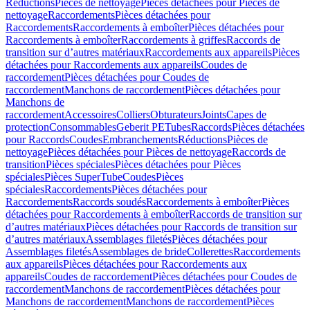
Réductions
Pièces de nettoyage
Pièces détachées pour Pièces de
nettoyage
Raccordements
Pièces détachées pour
Raccordements
Raccordements à emboîter
Pièces détachées pour
Raccordements à emboîter
Raccordements à griffes
Raccords de
transition sur d’autres matériaux
Raccordements aux appareils
Pièces
détachées pour Raccordements aux appareils
Coudes de
raccordement
Pièces détachées pour Coudes de
raccordement
Manchons de raccordement
Pièces détachées pour
Manchons de
raccordement
Accessoires
Colliers
Obturateurs
Joints
Capes de
protection
Consommables
Geberit PE
Tubes
Raccords
Pièces détachées
pour Raccords
Coudes
Embranchements
Réductions
Pièces de
nettoyage
Pièces détachées pour Pièces de nettoyage
Raccords de
transition
Pièces spéciales
Pièces détachées pour Pièces
spéciales
Pièces SuperTube
Coudes
Pièces
spéciales
Raccordements
Pièces détachées pour
Raccordements
Raccords soudés
Raccordements à emboîter
Pièces
détachées pour Raccordements à emboîter
Raccords de transition sur
d’autres matériaux
Pièces détachées pour Raccords de transition sur
d’autres matériaux
Assemblages filetés
Pièces détachées pour
Assemblages filetés
Assemblages de bride
Collerettes
Raccordements
aux appareils
Pièces détachées pour Raccordements aux
appareils
Coudes de raccordement
Pièces détachées pour Coudes de
raccordement
Manchons de raccordement
Pièces détachées pour
Manchons de raccordement
Manchons de raccordement
Pièces