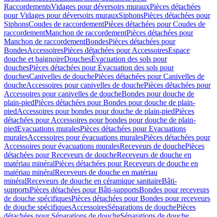
Raccordements
Vidages pour déversoirs muraux
Pièces détachées
pour Vidages pour déversoirs muraux
Siphons
Pièces détachées pour
Siphons
Coudes de raccordement
Pièces détachées pour Coudes de
raccordement
Manchon de raccordement
Pièces détachées pour
Manchon de raccordement
Bondes
Pièces détachées pour
Bondes
Accessoires
Pièces détachées pour Accessoires
Espace
douche et baignoire
Douches
Évacuation des sols pour
douches
Pièces détachées pour Évacuation des sols pour
douches
Canivelles de douche
Pièces détachées pour Canivelles de
douche
Accessoires pour canivelles de douche
Pièces détachées pour
Accessoires pour canivelles de douche
Bondes pour douche de
plain-pied
Pièces détachées pour Bondes pour douche de plain-
pied
Accessoires pour bondes pour douche de plain-pied
Pièces
détachées pour Accessoires pour bondes pour douche de plain-
pied
Evacuations murales
Pièces détachées pour Evacuations
murales
Accessoires pour évacuations murales
Pièces détachées pour
Accessoires pour évacuations murales
Receveurs de douche
Pièces
détachées pour Receveurs de douche
Receveurs de douche en
matériau minéral
Pièces détachées pour Receveurs de douche en
matériau minéral
Receveurs de douche en matériau
minéral
Receveurs de douche en céramique sanitaire
Bâti-
supports
Pièces détachées pour Bâti-supports
Bondes pour receveurs
de douche spécifiques
Pièces détachées pour Bondes pour receveurs
de douche spécifiques
Accessoires
Séparations de douche
Pièces
détachées pour Séparations de douche
Séparations de douche