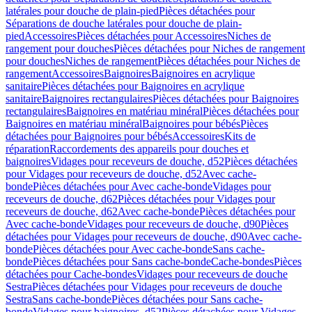
latérales pour douche de plain-pied
Pièces détachées pour
Séparations de douche latérales pour douche de plain-
pied
Accessoires
Pièces détachées pour Accessoires
Niches de
rangement pour douches
Pièces détachées pour Niches de rangement
pour douches
Niches de rangement
Pièces détachées pour Niches de
rangement
Accessoires
Baignoires
Baignoires en acrylique
sanitaire
Pièces détachées pour Baignoires en acrylique
sanitaire
Baignoires rectangulaires
Pièces détachées pour Baignoires
rectangulaires
Baignoires en matériau minéral
Pièces détachées pour
Baignoires en matériau minéral
Baignoires pour bébés
Pièces
détachées pour Baignoires pour bébés
Accessoires
Kits de
réparation
Raccordements des appareils pour douches et
baignoires
Vidages pour receveurs de douche, d52
Pièces détachées
pour Vidages pour receveurs de douche, d52
Avec cache-
bonde
Pièces détachées pour Avec cache-bonde
Vidages pour
receveurs de douche, d62
Pièces détachées pour Vidages pour
receveurs de douche, d62
Avec cache-bonde
Pièces détachées pour
Avec cache-bonde
Vidages pour receveurs de douche, d90
Pièces
détachées pour Vidages pour receveurs de douche, d90
Avec cache-
bonde
Pièces détachées pour Avec cache-bonde
Sans cache-
bonde
Pièces détachées pour Sans cache-bonde
Cache-bondes
Pièces
détachées pour Cache-bondes
Vidages pour receveurs de douche
Sestra
Pièces détachées pour Vidages pour receveurs de douche
Sestra
Sans cache-bonde
Pièces détachées pour Sans cache-
bonde
Vidages pour baignoires, d52
Pièces détachées pour Vidages