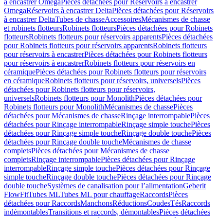
à encastrer Omega
Pièces détachées pour Réservoirs à encastrer
Omega
Réservoirs à encastrer Delta
Pièces détachées pour Réservoirs
à encastrer Delta
Tubes de chasse
Accessoires
Mécanismes de chasse
et robinets flotteurs
Robinets flotteurs
Pièces détachées pour Robinets
flotteurs
Robinets flotteurs pour réservoirs apparents
Pièces détachées
pour Robinets flotteurs pour réservoirs apparents
Robinets flotteurs
pour réservoirs à encastrer
Pièces détachées pour Robinets flotteurs
pour réservoirs à encastrer
Robinets flotteurs pour réservoirs en
céramique
Pièces détachées pour Robinets flotteurs pour réservoirs
en céramique
Robinets flotteurs pour réservoirs, universels
Pièces
détachées pour Robinets flotteurs pour réservoirs,
universels
Robinets flotteurs pour Monolith
Pièces détachées pour
Robinets flotteurs pour Monolith
Mécanismes de chasse
Pièces
détachées pour Mécanismes de chasse
Rinçage interrompable
Pièces
détachées pour Rinçage interrompable
Rinçage simple touche
Pièces
détachées pour Rinçage simple touche
Rinçage double touche
Pièces
détachées pour Rinçage double touche
Mécanismes de chasse
complets
Pièces détachées pour Mécanismes de chasse
complets
Rinçage interrompable
Pièces détachées pour Rinçage
interrompable
Rinçage simple touche
Pièces détachées pour Rinçage
simple touche
Rinçage double touche
Pièces détachées pour Rinçage
double touche
Systèmes de canalisation pour l’alimentation
Geberit
FlowFit
Tubes ML
Tubes ML pour chauffage
Raccords
Pièces
détachées pour Raccords
Manchons
Réductions
Coudes
Tés
Raccords
indémontables
Transitions et raccords, démontables
Pièces détachées