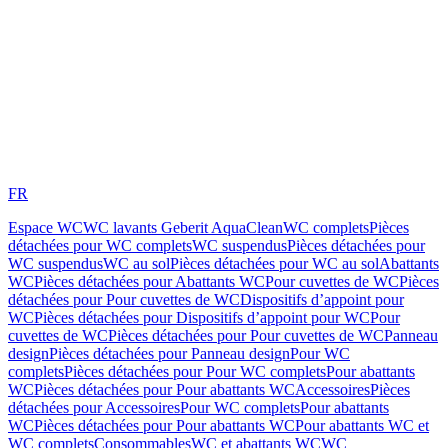
FR
Espace WC
WC lavants Geberit AquaClean
WC complets
Pièces
détachées pour WC complets
WC suspendus
Pièces détachées pour
WC suspendus
WC au sol
Pièces détachées pour WC au sol
Abattants
WC
Pièces détachées pour Abattants WC
Pour cuvettes de WC
Pièces
détachées pour Pour cuvettes de WC
Dispositifs d’appoint pour
WC
Pièces détachées pour Dispositifs d’appoint pour WC
Pour
cuvettes de WC
Pièces détachées pour Pour cuvettes de WC
Panneau
design
Pièces détachées pour Panneau design
Pour WC
complets
Pièces détachées pour Pour WC complets
Pour abattants
WC
Pièces détachées pour Pour abattants WC
Accessoires
Pièces
détachées pour Accessoires
Pour WC complets
Pour abattants
WC
Pièces détachées pour Pour abattants WC
Pour abattants WC et
WC complets
Consommables
WC et abattants WC
WC