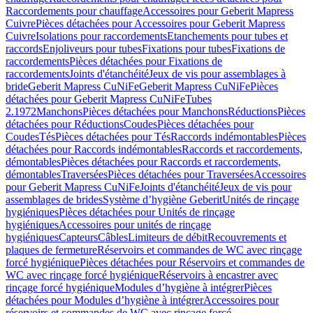
Raccordements pour chauffage
Accessoires pour Geberit Mapress
Cuivre
Pièces détachées pour Accessoires pour Geberit Mapress
Cuivre
Isolations pour raccordements
Etanchements pour tubes et
raccords
Enjoliveurs pour tubes
Fixations pour tubes
Fixations de
raccordements
Pièces détachées pour Fixations de
raccordements
Joints d'étanchéité
Jeux de vis pour assemblages à
bride
Geberit Mapress CuNiFe
Geberit Mapress CuNiFe
Pièces
détachées pour Geberit Mapress CuNiFe
Tubes
2.1972
Manchons
Pièces détachées pour Manchons
Réductions
Pièces
détachées pour Réductions
Coudes
Pièces détachées pour
Coudes
Tés
Pièces détachées pour Tés
Raccords indémontables
Pièces
détachées pour Raccords indémontables
Raccords et raccordements,
démontables
Pièces détachées pour Raccords et raccordements,
démontables
Traversées
Pièces détachées pour Traversées
Accessoires
pour Geberit Mapress CuNiFe
Joints d'étanchéité
Jeux de vis pour
assemblages de brides
Système d’hygiène Geberit
Unités de rinçage
hygiéniques
Pièces détachées pour Unités de rinçage
hygiéniques
Accessoires pour unités de rinçage
hygiéniques
Capteurs
Câbles
Limiteurs de débit
Recouvrements et
plaques de fermeture
Réservoirs et commandes de WC avec rinçage
forcé hygiénique
Pièces détachées pour Réservoirs et commandes de
WC avec rinçage forcé hygiénique
Réservoirs à encastrer avec
rinçage forcé hygiénique
Modules d’hygiène à intégrer
Pièces
détachées pour Modules d’hygiène à intégrer
Accessoires pour
réservoirs et commandes de WC avec rinçage forcé