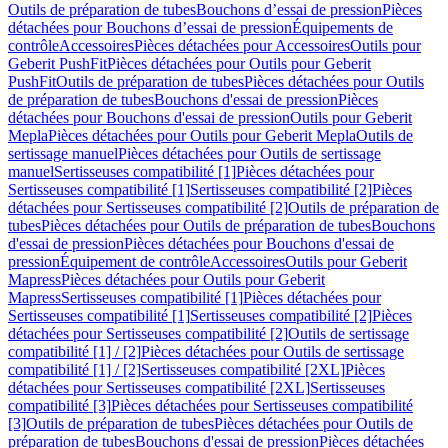
Outils de préparation de tubes
Bouchons d’essai de pression
Pièces
détachées pour Bouchons d’essai de pression
Équipements de
contrôle
Accessoires
Pièces détachées pour Accessoires
Outils pour
Geberit PushFit
Pièces détachées pour Outils pour Geberit
PushFit
Outils de préparation de tubes
Pièces détachées pour Outils
de préparation de tubes
Bouchons d'essai de pression
Pièces
détachées pour Bouchons d'essai de pression
Outils pour Geberit
Mepla
Pièces détachées pour Outils pour Geberit Mepla
Outils de
sertissage manuel
Pièces détachées pour Outils de sertissage
manuel
Sertisseuses compatibilité [1]
Pièces détachées pour
Sertisseuses compatibilité [1]
Sertisseuses compatibilité [2]
Pièces
détachées pour Sertisseuses compatibilité [2]
Outils de préparation de
tubes
Pièces détachées pour Outils de préparation de tubes
Bouchons
d'essai de pression
Pièces détachées pour Bouchons d'essai de
pression
Équipement de contrôle
Accessoires
Outils pour Geberit
Mapress
Pièces détachées pour Outils pour Geberit
Mapress
Sertisseuses compatibilité [1]
Pièces détachées pour
Sertisseuses compatibilité [1]
Sertisseuses compatibilité [2]
Pièces
détachées pour Sertisseuses compatibilité [2]
Outils de sertissage
compatibilité [1] / [2]
Pièces détachées pour Outils de sertissage
compatibilité [1] / [2]
Sertisseuses compatibilité [2XL]
Pièces
détachées pour Sertisseuses compatibilité [2XL]
Sertisseuses
compatibilité [3]
Pièces détachées pour Sertisseuses compatibilité
[3]
Outils de préparation de tubes
Pièces détachées pour Outils de
préparation de tubes
Bouchons d'essai de pression
Pièces détachées