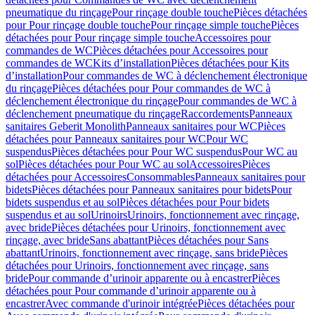
pneumatique du rinçage
Pour rinçage double touche
Pièces détachées
pour Pour rinçage double touche
Pour rinçage simple touche
Pièces
détachées pour Pour rinçage simple touche
Accessoires pour
commandes de WC
Pièces détachées pour Accessoires pour
commandes de WC
Kits d’installation
Pièces détachées pour Kits
d’installation
Pour commandes de WC à déclenchement électronique
du rinçage
Pièces détachées pour Pour commandes de WC à
déclenchement électronique du rinçage
Pour commandes de WC à
déclenchement pneumatique du rinçage
Raccordements
Panneaux
sanitaires Geberit Monolith
Panneaux sanitaires pour WC
Pièces
détachées pour Panneaux sanitaires pour WC
Pour WC
suspendus
Pièces détachées pour Pour WC suspendus
Pour WC au
sol
Pièces détachées pour Pour WC au sol
Accessoires
Pièces
détachées pour Accessoires
Consommables
Panneaux sanitaires pour
bidets
Pièces détachées pour Panneaux sanitaires pour bidets
Pour
bidets suspendus et au sol
Pièces détachées pour Pour bidets
suspendus et au sol
Urinoirs
Urinoirs, fonctionnement avec rinçage,
avec bride
Pièces détachées pour Urinoirs, fonctionnement avec
rinçage, avec bride
Sans abattant
Pièces détachées pour Sans
abattant
Urinoirs, fonctionnement avec rinçage, sans bride
Pièces
détachées pour Urinoirs, fonctionnement avec rinçage, sans
bride
Pour commande d’urinoir apparente ou à encastrer
Pièces
détachées pour Pour commande d’urinoir apparente ou à
encastrer
Avec commande d'urinoir intégrée
Pièces détachées pour