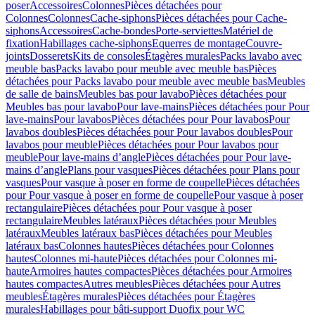
poser
Accessoires
Colonnes
Pièces détachées pour
Colonnes
Colonnes
Cache-siphons
Pièces détachées pour Cache-
siphons
Accessoires
Cache-bondes
Porte-serviettes
Matériel de
fixation
Habillages cache-siphons
Equerres de montage
Couvre-
joints
Dosserets
Kits de consoles
Étagères murales
Packs lavabo avec
meuble bas
Packs lavabo pour meuble avec meuble bas
Pièces
détachées pour Packs lavabo pour meuble avec meuble bas
Meubles
de salle de bains
Meubles bas pour lavabo
Pièces détachées pour
Meubles bas pour lavabo
Pour lave-mains
Pièces détachées pour Pour
lave-mains
Pour lavabos
Pièces détachées pour Pour lavabos
Pour
lavabos doubles
Pièces détachées pour Pour lavabos doubles
Pour
lavabos pour meuble
Pièces détachées pour Pour lavabos pour
meuble
Pour lave-mains d’angle
Pièces détachées pour Pour lave-
mains d’angle
Plans pour vasques
Pièces détachées pour Plans pour
vasques
Pour vasque à poser en forme de coupelle
Pièces détachées
pour Pour vasque à poser en forme de coupelle
Pour vasque à poser
rectangulaire
Pièces détachées pour Pour vasque à poser
rectangulaire
Meubles latéraux
Pièces détachées pour Meubles
latéraux
Meubles latéraux bas
Pièces détachées pour Meubles
latéraux bas
Colonnes hautes
Pièces détachées pour Colonnes
hautes
Colonnes mi-haute
Pièces détachées pour Colonnes mi-
haute
Armoires hautes compactes
Pièces détachées pour Armoires
hautes compactes
Autres meubles
Pièces détachées pour Autres
meubles
Étagères murales
Pièces détachées pour Étagères
murales
Habillages pour bâti-support Duofix pour WC