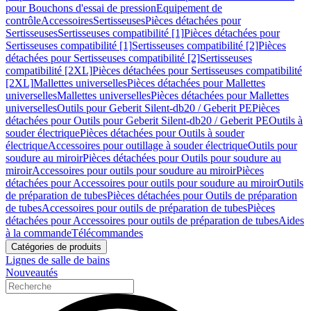
pour Bouchons d'essai de pression
Equipement de
contrôle
Accessoires
Sertisseuses
Pièces détachées pour
Sertisseuses
Sertisseuses compatibilité [1]
Pièces détachées pour
Sertisseuses compatibilité [1]
Sertisseuses compatibilité [2]
Pièces
détachées pour Sertisseuses compatibilité [2]
Sertisseuses
compatibilité [2XL]
Pièces détachées pour Sertisseuses compatibilité
[2XL]
Mallettes universelles
Pièces détachées pour Mallettes
universelles
Mallettes universelles
Pièces détachées pour Mallettes
universelles
Outils pour Geberit Silent-db20 / Geberit PE
Pièces
détachées pour Outils pour Geberit Silent-db20 / Geberit PE
Outils à
souder électrique
Pièces détachées pour Outils à souder
électrique
Accessoires pour outillage à souder électrique
Outils pour
soudure au miroir
Pièces détachées pour Outils pour soudure au
miroir
Accessoires pour outils pour soudure au miroir
Pièces
détachées pour Accessoires pour outils pour soudure au miroir
Outils
de préparation de tubes
Pièces détachées pour Outils de préparation
de tubes
Accessoires pour outils de préparation de tubes
Pièces
détachées pour Accessoires pour outils de préparation de tubes
Aides
à la commande
Télécommandes
Catégories de produits
Lignes de salle de bains
Nouveautés