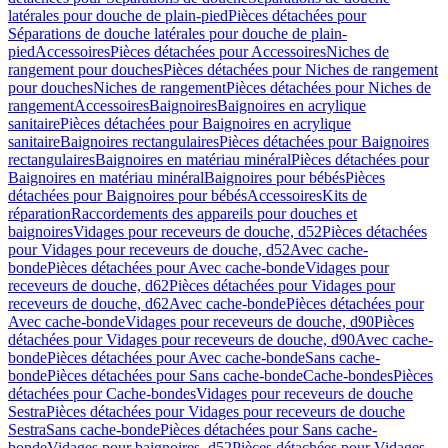
latérales pour douche de plain-pied
Pièces détachées pour
Séparations de douche latérales pour douche de plain-
pied
Accessoires
Pièces détachées pour Accessoires
Niches de
rangement pour douches
Pièces détachées pour Niches de rangement
pour douches
Niches de rangement
Pièces détachées pour Niches de
rangement
Accessoires
Baignoires
Baignoires en acrylique
sanitaire
Pièces détachées pour Baignoires en acrylique
sanitaire
Baignoires rectangulaires
Pièces détachées pour Baignoires
rectangulaires
Baignoires en matériau minéral
Pièces détachées pour
Baignoires en matériau minéral
Baignoires pour bébés
Pièces
détachées pour Baignoires pour bébés
Accessoires
Kits de
réparation
Raccordements des appareils pour douches et
baignoires
Vidages pour receveurs de douche, d52
Pièces détachées
pour Vidages pour receveurs de douche, d52
Avec cache-
bonde
Pièces détachées pour Avec cache-bonde
Vidages pour
receveurs de douche, d62
Pièces détachées pour Vidages pour
receveurs de douche, d62
Avec cache-bonde
Pièces détachées pour
Avec cache-bonde
Vidages pour receveurs de douche, d90
Pièces
détachées pour Vidages pour receveurs de douche, d90
Avec cache-
bonde
Pièces détachées pour Avec cache-bonde
Sans cache-
bonde
Pièces détachées pour Sans cache-bonde
Cache-bondes
Pièces
détachées pour Cache-bondes
Vidages pour receveurs de douche
Sestra
Pièces détachées pour Vidages pour receveurs de douche
Sestra
Sans cache-bonde
Pièces détachées pour Sans cache-
bonde
Vidages pour baignoires, d52
Pièces détachées pour Vidages