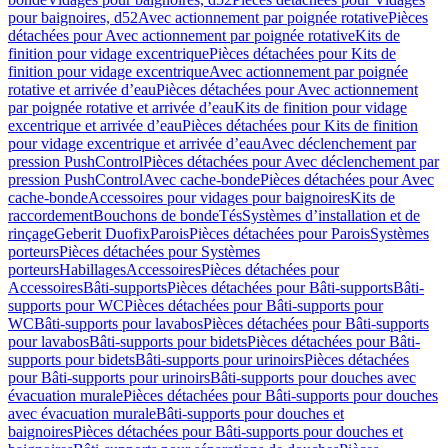
pour baignoires, d52
Avec actionnement par poignée rotative
Pièces
détachées pour Avec actionnement par poignée rotative
Kits de
finition pour vidage excentrique
Pièces détachées pour Kits de
finition pour vidage excentrique
Avec actionnement par poignée
rotative et arrivée d’eau
Pièces détachées pour Avec actionnement
par poignée rotative et arrivée d’eau
Kits de finition pour vidage
excentrique et arrivée d’eau
Pièces détachées pour Kits de finition
pour vidage excentrique et arrivée d’eau
Avec déclenchement par
pression PushControl
Pièces détachées pour Avec déclenchement par
pression PushControl
Avec cache-bonde
Pièces détachées pour Avec
cache-bonde
Accessoires pour vidages pour baignoires
Kits de
raccordement
Bouchons de bonde
Tés
Systèmes d’installation et de
rinçage
Geberit Duofix
Parois
Pièces détachées pour Parois
Systèmes
porteurs
Pièces détachées pour Systèmes
porteurs
Habillages
Accessoires
Pièces détachées pour
Accessoires
Bâti-supports
Pièces détachées pour Bâti-supports
Bâti-
supports pour WC
Pièces détachées pour Bâti-supports pour
WC
Bâti-supports pour lavabos
Pièces détachées pour Bâti-supports
pour lavabos
Bâti-supports pour bidets
Pièces détachées pour Bâti-
supports pour bidets
Bâti-supports pour urinoirs
Pièces détachées
pour Bâti-supports pour urinoirs
Bâti-supports pour douches avec
évacuation murale
Pièces détachées pour Bâti-supports pour douches
avec évacuation murale
Bâti-supports pour douches et
baignoires
Pièces détachées pour Bâti-supports pour douches et