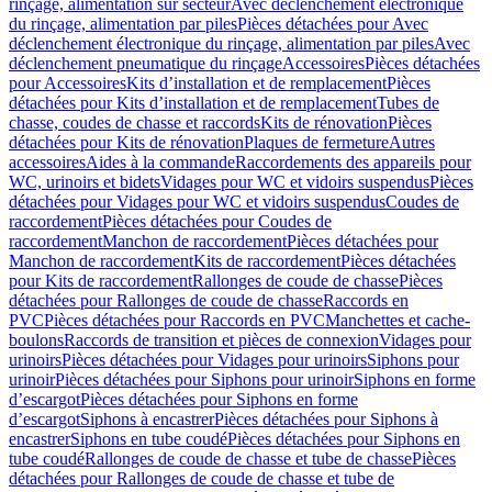
rinçage, alimentation sur secteur
Avec déclenchement électronique
du rinçage, alimentation par piles
Pièces détachées pour Avec
déclenchement électronique du rinçage, alimentation par piles
Avec
déclenchement pneumatique du rinçage
Accessoires
Pièces détachées
pour Accessoires
Kits d’installation et de remplacement
Pièces
détachées pour Kits d’installation et de remplacement
Tubes de
chasse, coudes de chasse et raccords
Kits de rénovation
Pièces
détachées pour Kits de rénovation
Plaques de fermeture
Autres
accessoires
Aides à la commande
Raccordements des appareils pour
WC, urinoirs et bidets
Vidages pour WC et vidoirs suspendus
Pièces
détachées pour Vidages pour WC et vidoirs suspendus
Coudes de
raccordement
Pièces détachées pour Coudes de
raccordement
Manchon de raccordement
Pièces détachées pour
Manchon de raccordement
Kits de raccordement
Pièces détachées
pour Kits de raccordement
Rallonges de coude de chasse
Pièces
détachées pour Rallonges de coude de chasse
Raccords en
PVC
Pièces détachées pour Raccords en PVC
Manchettes et cache-
boulons
Raccords de transition et pièces de connexion
Vidages pour
urinoirs
Pièces détachées pour Vidages pour urinoirs
Siphons pour
urinoir
Pièces détachées pour Siphons pour urinoir
Siphons en forme
d’escargot
Pièces détachées pour Siphons en forme
d’escargot
Siphons à encastrer
Pièces détachées pour Siphons à
encastrer
Siphons en tube coudé
Pièces détachées pour Siphons en
tube coudé
Rallonges de coude de chasse et tube de chasse
Pièces
détachées pour Rallonges de coude de chasse et tube de