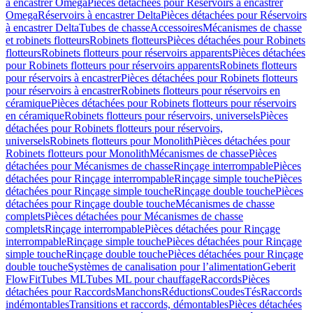
à encastrer Omega
Pièces détachées pour Réservoirs à encastrer
Omega
Réservoirs à encastrer Delta
Pièces détachées pour Réservoirs
à encastrer Delta
Tubes de chasse
Accessoires
Mécanismes de chasse
et robinets flotteurs
Robinets flotteurs
Pièces détachées pour Robinets
flotteurs
Robinets flotteurs pour réservoirs apparents
Pièces détachées
pour Robinets flotteurs pour réservoirs apparents
Robinets flotteurs
pour réservoirs à encastrer
Pièces détachées pour Robinets flotteurs
pour réservoirs à encastrer
Robinets flotteurs pour réservoirs en
céramique
Pièces détachées pour Robinets flotteurs pour réservoirs
en céramique
Robinets flotteurs pour réservoirs, universels
Pièces
détachées pour Robinets flotteurs pour réservoirs,
universels
Robinets flotteurs pour Monolith
Pièces détachées pour
Robinets flotteurs pour Monolith
Mécanismes de chasse
Pièces
détachées pour Mécanismes de chasse
Rinçage interrompable
Pièces
détachées pour Rinçage interrompable
Rinçage simple touche
Pièces
détachées pour Rinçage simple touche
Rinçage double touche
Pièces
détachées pour Rinçage double touche
Mécanismes de chasse
complets
Pièces détachées pour Mécanismes de chasse
complets
Rinçage interrompable
Pièces détachées pour Rinçage
interrompable
Rinçage simple touche
Pièces détachées pour Rinçage
simple touche
Rinçage double touche
Pièces détachées pour Rinçage
double touche
Systèmes de canalisation pour l’alimentation
Geberit
FlowFit
Tubes ML
Tubes ML pour chauffage
Raccords
Pièces
détachées pour Raccords
Manchons
Réductions
Coudes
Tés
Raccords
indémontables
Transitions et raccords, démontables
Pièces détachées