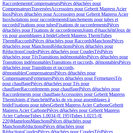
Raccordements
Compensateurs
Pièces détachées pour
Compensateurs
Traversées
Accessoires pour Geberit Mapress Acier
Inox
Pièces détachées pour Accessoires pour Geberit Mapress Acier
Inox
Isolations pour raccordements
Etanchements pour tubes et
raccords
Fixations pour tubes
Fixations de raccordements
Pièces
détachées pour Fixations de raccordements
Joints d'étanchéité
Jeux de
vis pour assemblages à bride
Geberit Mapress Therm
Tubes
Therm
Raccords
Pièces détachées pour Raccords
Manchons
Pièces
détachées pour Manchons
Réductions
Pièces détachées pour
Réductions
Coudes
Pièces détachées pour Coudes
Tés
Pièces
détachées pour Tés
Transitions indémontables
Pièces détachées pour
Transitions indémontables
Transitions et raccords, démontables
Pièces
détachées pour Transitions et raccords,
démontables
Compensateurs
Pièces détachées pour
Compensateurs
Fermetures
Pièces détachées pour Fermetures
Tés
pour chauffage
Pièces détachées pour Tés pour
chauffage
Raccordements pour chauffage
Pièces détachées pour
Raccordements pour chauffage
Accessoires pour Geberit Mapress
Therm
Joints d’étanchéité
Packs de vis pour assemblages à
bride
Fixations pour tubes
Geberit Mapress Acier Carbone
Geberit
Mapress Acier Carbone
Pièces détachées pour Geberit Mapress
Acier Carbone
Tubes 1.0034 (E 195)
Tubes 1.0215 (E
220)
Mamelons
Manchons
Pièces détachées pour
Manchons
Réductions
Pièces détachées pour
Réductions
Coudes
Pièces détachées pour Coudes
Tés
Pièces