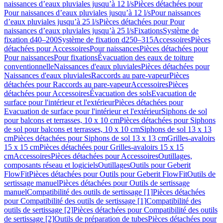
naissances d’eaux pluviales jusqu’à 12 l/s
Pièces détachées pour
Pour naissances d’eaux pluviales jusqu’à 12 l/s
Pour naissances
d’eaux pluviales jusqu’à 25 l/s
Pièces détachées pour Pour
naissances d’eaux pluviales jusqu’à 25 l/s
Fixations
Système de
fixation d40–200
Système de fixation d250–315
Accessoires
Pièces
détachées pour Accessoires
Pour naissances
Pièces détachées pour
Pour naissances
Pour fixations
Évacuation des eaux de toiture
conventionnelle
Naissances d'eaux pluviales
Pièces détachées pour
Naissances d'eaux pluviales
Raccords au pare-vapeur
Pièces
détachées pour Raccords au pare-vapeur
Accessoires
Pièces
détachées pour Accessoires
Évacuation des sols
Evacuation de
surface pour l'intérieur et l'extérieur
Pièces détachées pour
Evacuation de surface pour l'intérieur et l'extérieur
Siphons de sol
pour balcons et terrasses, 10 x 10 cm
Pièces détachées pour Siphons
de sol pour balcons et terrasses, 10 x 10 cm
Siphons de sol 13 x 13
cm
Pièces détachées pour Siphons de sol 13 x 13 cm
Grilles-avaloirs
15 x 15 cm
Pièces détachées pour Grilles-avaloirs 15 x 15
cm
Accessoires
Pièces détachées pour Accessoires
Outillages,
composants réseau et logiciels
Outillages
Outils pour Geberit
FlowFit
Pièces détachées pour Outils pour Geberit FlowFit
Outils de
sertissage manuel
Pièces détachées pour Outils de sertissage
manuel
Compatibilité des outils de sertissage [1]
Pièces détachées
pour Compatibilité des outils de sertissage [1]
Compatibilité des
outils de sertissage [2]
Pièces détachées pour Compatibilité des outils
de sertissage [2]
Outils de préparation de tubes
Pièces détachées pour