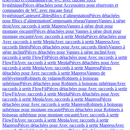
hygiénique
Pièces détachées pour Accessoires pour réservoirs et
commandes de WC avec rinçage forcé
hygiénique
Capteurs
Câbles
Blocs d’alimentation
Pièces détachées
pour Blocs d’alimentation
Composants réseau
Vannes
Vannes à siège
droit
Avec raccords à sertir Mapress
Vannes à siège droit pour
montage encastré
Pièces détachées pour Vannes à siège droit pour
montage encastré
Avec raccords à sertir Mepla
Pièces détachées pour
Avec raccords à sertir Mepla
Avec raccords à sertir Mapress
Avec
raccords filetés
Pièces détachées pour Avec raccords filetés
Vannes à
siège incliné
Pièces détachées pour Vannes à siège incliné
Avec
raccords à sertir FlowFit
Pièces détachées pour Avec raccords à sertir
FlowFit
Avec raccords à sertir Mepla
Pièces détachées pour Avec
raccords à sertir Mepla
Avec raccords à sertir Mapress
Pièces
détachées pour Avec raccords à sertir Mapress
Vannes de
prélèvement
Robinets de vidange
Robinets à boisseau
sphérique
Pièces détachées pour Robinets à boisseau sphérique
Avec
raccords à sertir FlowFit
Pièces détachées pour Avec raccords à sertir
FlowFit
Avec raccords à sertir Mepla
Pièces détachées pour Avec
raccords à sertir Mepla
Avec raccords à sertir Mapress
Pièces
détachées pour Avec raccords à sertir Mapress
Robinets à boisseau
sphérique pour montage encastré
Pièces détachées pour Robinets à
boisseau sphérique pour montage encastré
Avec raccords à sertir
FlowFit
Avec raccords à sertir Mepla
Avec raccords à sertir
Mapress
Pièces détachées pour Avec raccords à sertir Mapress
Avec