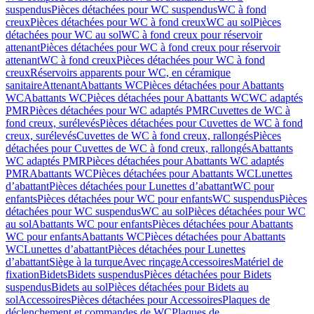
suspendus
Pièces détachées pour WC suspendus
WC à fond
creux
Pièces détachées pour WC à fond creux
WC au sol
Pièces
détachées pour WC au sol
WC à fond creux pour réservoir
attenant
Pièces détachées pour WC à fond creux pour réservoir
attenant
WC à fond creux
Pièces détachées pour WC à fond
creux
Réservoirs apparents pour WC, en céramique
sanitaire
Attenant
Abattants WC
Pièces détachées pour Abattants
WC
Abattants WC
Pièces détachées pour Abattants WC
WC adaptés
PMR
Pièces détachées pour WC adaptés PMR
Cuvettes de WC à
fond creux, surélevés
Pièces détachées pour Cuvettes de WC à fond
creux, surélevés
Cuvettes de WC à fond creux, rallongés
Pièces
détachées pour Cuvettes de WC à fond creux, rallongés
Abattants
WC adaptés PMR
Pièces détachées pour Abattants WC adaptés
PMR
Abattants WC
Pièces détachées pour Abattants WC
Lunettes
d’abattant
Pièces détachées pour Lunettes d’abattant
WC pour
enfants
Pièces détachées pour WC pour enfants
WC suspendus
Pièces
détachées pour WC suspendus
WC au sol
Pièces détachées pour WC
au sol
Abattants WC pour enfants
Pièces détachées pour Abattants
WC pour enfants
Abattants WC
Pièces détachées pour Abattants
WC
Lunettes d’abattant
Pièces détachées pour Lunettes
d’abattant
Siège à la turque
Avec rinçage
Accessoires
Matériel de
fixation
Bidets
Bidets suspendus
Pièces détachées pour Bidets
suspendus
Bidets au sol
Pièces détachées pour Bidets au
sol
Accessoires
Pièces détachées pour Accessoires
Plaques de
déclenchement et commandes de WC
Plaques de