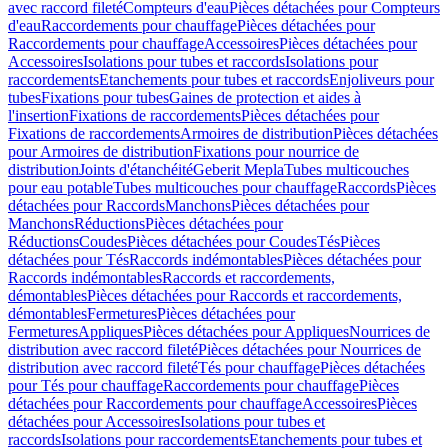
avec raccord fileté
Compteurs d'eau
Pièces détachées pour Compteurs
d'eau
Raccordements pour chauffage
Pièces détachées pour
Raccordements pour chauffage
Accessoires
Pièces détachées pour
Accessoires
Isolations pour tubes et raccords
Isolations pour
raccordements
Etanchements pour tubes et raccords
Enjoliveurs pour
tubes
Fixations pour tubes
Gaines de protection et aides à
l'insertion
Fixations de raccordements
Pièces détachées pour
Fixations de raccordements
Armoires de distribution
Pièces détachées
pour Armoires de distribution
Fixations pour nourrice de
distribution
Joints d'étanchéité
Geberit Mepla
Tubes multicouches
pour eau potable
Tubes multicouches pour chauffage
Raccords
Pièces
détachées pour Raccords
Manchons
Pièces détachées pour
Manchons
Réductions
Pièces détachées pour
Réductions
Coudes
Pièces détachées pour Coudes
Tés
Pièces
détachées pour Tés
Raccords indémontables
Pièces détachées pour
Raccords indémontables
Raccords et raccordements,
démontables
Pièces détachées pour Raccords et raccordements,
démontables
Fermetures
Pièces détachées pour
Fermetures
Appliques
Pièces détachées pour Appliques
Nourrices de
distribution avec raccord fileté
Pièces détachées pour Nourrices de
distribution avec raccord fileté
Tés pour chauffage
Pièces détachées
pour Tés pour chauffage
Raccordements pour chauffage
Pièces
détachées pour Raccordements pour chauffage
Accessoires
Pièces
détachées pour Accessoires
Isolations pour tubes et
raccords
Isolations pour raccordements
Etanchements pour tubes et