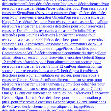
déclenchement
Pièces détachées pour Plaques de déclenchement
Pour
réservoirs à encastrer Sigma
Pièces détachées pour Pour réservoirs à
encastrer Sigma
Pour réservoirs à encastrer Omega
Pièces détachées
pour Pour réservoirs à encastrer Omega
Pour réservoirs à encastrer
Kappa
Pièces détachées pour Pour réservoirs à encastrer Kappa
Pour
réservoirs à encastrer Delta
Pièces détachées pour Pour réservoirs à
encastrer Delta
Pour les réservoirs à encastrer Twinline
Pièces
détachées pour Pour les réservoirs à encastrer Twinline
Pour
réservoirs à encastrer 300T
Pièces détachées pour Pour réservoirs à
encastrer 300T
Accessoires
Consommables
Commandes de WC à
déclenchement électronique du rinçage
Pièces détachées pour
Commandes de WC à déclenchement électronique du rinçage
Pour
alimentation sur secteur, pour réservoirs à encastrer Geberit Sigma
12 cm
Pièces détachées pour Pour alimentation sur secteur, pour
réservoirs à encastrer Geberit Sigma 12 cm
Pour alimentation sur
secteur, pour réservoirs à encastrer Geberit Sigma 8 cm
Pièces
détachées pour Pour alimentation sur secteur, pour réservoirs à
encastrer Geberit Sigma 8 cm
Pour alimentation sur secteur, pour
réservoirs à encastrer Geberit Omega 12 cm
Pièces détachées pour
Pour alimentation sur secteur, pour réservoirs à encastrer Geberit
Omega 12 cm
Pour alimentation par piles, pour réservoirs à encastrer
Geberit Sigma 12 cm
Pièces détachées pour Pour alimentation par
piles, pour réservoirs à encastrer Geberit Sigma 12 cm
Commandes
de WC avec déclenchement pneumatique du rinçage
Pièces
détachées pour Commandes de WC avec déclenchement