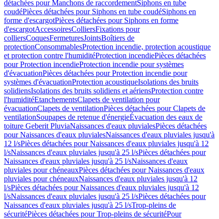
détachées pour Manchons de raccordement
Siphons en tube
coudé
Pièces détachées pour Siphons en tube coudé
Siphons en
forme d'escargot
Pièces détachées pour Siphons en forme
d'escargot
Accessoires
Colliers
Fixations pour
colliers
Coques
Fermetures
Joints
Boîtiers de
protection
Consommables
Protection incendie, protection acoustique
et protection contre l'humidité
Protection incendie
Pièces détachées
pour Protection incendie
Protection incendie pour systèmes
d'évacuation
Pièces détachées pour Protection incendie pour
systèmes d'évacuation
Protection acoustique
Isolations des bruits
solidiens
Isolations des bruits solidiens et aériens
Protection contre
l'humidité
Etanchements
Clapets de ventilation pour
évacuation
Clapets de ventilation
Pièces détachées pour Clapets de
ventilation
Soupapes de retenue d'énergie
Évacuation des eaux de
toiture Geberit Pluvia
Naissances d'eaux pluviales
Pièces détachées
pour Naissances d'eaux pluviales
Naissances d'eaux pluviales jusqu'à
12 l/s
Pièces détachées pour Naissances d'eaux pluviales jusqu'à 12
l/s
Naissances d'eaux pluviales jusqu'à 25 l/s
Pièces détachées pour
Naissances d'eaux pluviales jusqu'à 25 l/s
Naissances d'eaux
pluviales pour chéneaux
Pièces détachées pour Naissances d'eaux
pluviales pour chéneaux
Naissances d'eaux pluviales jusqu'à 12
l/s
Pièces détachées pour Naissances d'eaux pluviales jusqu'à 12
l/s
Naissances d'eaux pluviales jusqu'à 25 l/s
Pièces détachées pour
Naissances d'eaux pluviales jusqu'à 25 l/s
Trop-pleins de
sécurité
Pièces détachées pour Trop-pleins de sécurité
Pour