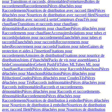
pour Transitions et raccords, démontables
Fermetures
Boîtes de
raccordement
Raccordements
Pièces détachées pour
Raccordements
Nourrices de distribution avec raccord fileté
Pièces
détachées pour Nourrices de distribution avec raccord fileté
Nourrice
de distribution avec raccord à sertir
Compteurs d'eau
Tés pour
chauffage
Transitions et raccords pour chauffage,
démontables
Raccordements pour chauffage
Pièces détachées pour
Raccordements pour chauffage
Accessoires
Isolations pour tubes et
raccords
Isolations pour raccordements
Étanchéités pour tubes et
raccords
Étanchéités pour raccords
Recouvrements pour
tubes
Recouvrement pour raccords
Fixations pour tubes
Gaines de
protection et aides à l'insertion
Fixations pour
raccordements
Armoires de distribution
Fixations pour nourrice de
distribution
Joints d’étanchéité
Packs de vis pour assemblages à
bride
Consommables
Geberit PushFit
Tubes ML
Tubes ML pour
chauffage
Raccords
Pièces détachées pour Raccords
Manchons
Pièces
détachées pour Manchons
Réductions
Pièces détachées pour
Réductions
Coudes
Pièces détachées pour Coudes
Tés
Pièces
détachées pour Tés
Raccords indémontables
Pièces détachées pour
Raccords indémontables
Raccords et raccordements,
démontables
Pièces détachées pour Raccords et raccordements,
démontables
Raccordements
Pièces détachées pour
Raccordements
Nourrices de distribution à emboîter
Pièces détachées
pour Nourrices de distribution à emboîter
Nourrices de distribution
avec raccord fileté
Pièces détachées pour Nourrices de distribution