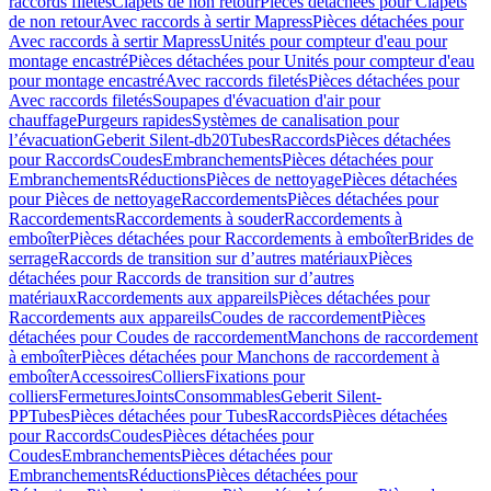
raccords filetés
Clapets de non retour
Pièces détachées pour Clapets
de non retour
Avec raccords à sertir Mapress
Pièces détachées pour
Avec raccords à sertir Mapress
Unités pour compteur d'eau pour
montage encastré
Pièces détachées pour Unités pour compteur d'eau
pour montage encastré
Avec raccords filetés
Pièces détachées pour
Avec raccords filetés
Soupapes d'évacuation d'air pour
chauffage
Purgeurs rapides
Systèmes de canalisation pour
l’évacuation
Geberit Silent-db20
Tubes
Raccords
Pièces détachées
pour Raccords
Coudes
Embranchements
Pièces détachées pour
Embranchements
Réductions
Pièces de nettoyage
Pièces détachées
pour Pièces de nettoyage
Raccordements
Pièces détachées pour
Raccordements
Raccordements à souder
Raccordements à
emboîter
Pièces détachées pour Raccordements à emboîter
Brides de
serrage
Raccords de transition sur d’autres matériaux
Pièces
détachées pour Raccords de transition sur d’autres
matériaux
Raccordements aux appareils
Pièces détachées pour
Raccordements aux appareils
Coudes de raccordement
Pièces
détachées pour Coudes de raccordement
Manchons de raccordement
à emboîter
Pièces détachées pour Manchons de raccordement à
emboîter
Accessoires
Colliers
Fixations pour
colliers
Fermetures
Joints
Consommables
Geberit Silent-
PP
Tubes
Pièces détachées pour Tubes
Raccords
Pièces détachées
pour Raccords
Coudes
Pièces détachées pour
Coudes
Embranchements
Pièces détachées pour
Embranchements
Réductions
Pièces détachées pour