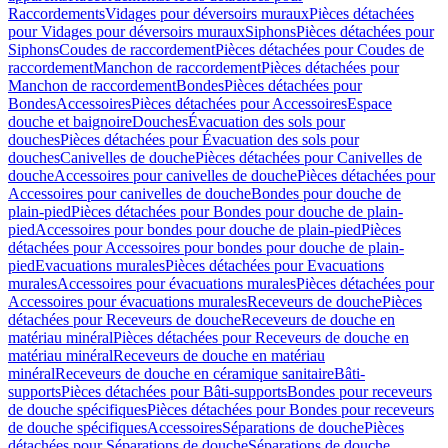
Raccordements
Vidages pour déversoirs muraux
Pièces détachées
pour Vidages pour déversoirs muraux
Siphons
Pièces détachées pour
Siphons
Coudes de raccordement
Pièces détachées pour Coudes de
raccordement
Manchon de raccordement
Pièces détachées pour
Manchon de raccordement
Bondes
Pièces détachées pour
Bondes
Accessoires
Pièces détachées pour Accessoires
Espace
douche et baignoire
Douches
Évacuation des sols pour
douches
Pièces détachées pour Évacuation des sols pour
douches
Canivelles de douche
Pièces détachées pour Canivelles de
douche
Accessoires pour canivelles de douche
Pièces détachées pour
Accessoires pour canivelles de douche
Bondes pour douche de
plain-pied
Pièces détachées pour Bondes pour douche de plain-
pied
Accessoires pour bondes pour douche de plain-pied
Pièces
détachées pour Accessoires pour bondes pour douche de plain-
pied
Evacuations murales
Pièces détachées pour Evacuations
murales
Accessoires pour évacuations murales
Pièces détachées pour
Accessoires pour évacuations murales
Receveurs de douche
Pièces
détachées pour Receveurs de douche
Receveurs de douche en
matériau minéral
Pièces détachées pour Receveurs de douche en
matériau minéral
Receveurs de douche en matériau
minéral
Receveurs de douche en céramique sanitaire
Bâti-
supports
Pièces détachées pour Bâti-supports
Bondes pour receveurs
de douche spécifiques
Pièces détachées pour Bondes pour receveurs
de douche spécifiques
Accessoires
Séparations de douche
Pièces
détachées pour Séparations de douche
Séparations de douche