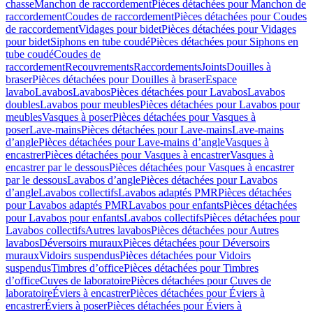
chasse
Manchon de raccordement
Pièces détachées pour Manchon de
raccordement
Coudes de raccordement
Pièces détachées pour Coudes
de raccordement
Vidages pour bidet
Pièces détachées pour Vidages
pour bidet
Siphons en tube coudé
Pièces détachées pour Siphons en
tube coudé
Coudes de
raccordement
Recouvrements
Raccordements
Joints
Douilles à
braser
Pièces détachées pour Douilles à braser
Espace
lavabo
Lavabos
Lavabos
Pièces détachées pour Lavabos
Lavabos
doubles
Lavabos pour meubles
Pièces détachées pour Lavabos pour
meubles
Vasques à poser
Pièces détachées pour Vasques à
poser
Lave-mains
Pièces détachées pour Lave-mains
Lave-mains
d’angle
Pièces détachées pour Lave-mains d’angle
Vasques à
encastrer
Pièces détachées pour Vasques à encastrer
Vasques à
encastrer par le dessous
Pièces détachées pour Vasques à encastrer
par le dessous
Lavabos d’angle
Pièces détachées pour Lavabos
d’angle
Lavabos collectifs
Lavabos adaptés PMR
Pièces détachées
pour Lavabos adaptés PMR
Lavabos pour enfants
Pièces détachées
pour Lavabos pour enfants
Lavabos collectifs
Pièces détachées pour
Lavabos collectifs
Autres lavabos
Pièces détachées pour Autres
lavabos
Déversoirs muraux
Pièces détachées pour Déversoirs
muraux
Vidoirs suspendus
Pièces détachées pour Vidoirs
suspendus
Timbres dʼoffice
Pièces détachées pour Timbres
dʼoffice
Cuves de laboratoire
Pièces détachées pour Cuves de
laboratoire
Éviers à encastrer
Pièces détachées pour Éviers à
encastrer
Éviers à poser
Pièces détachées pour Éviers à