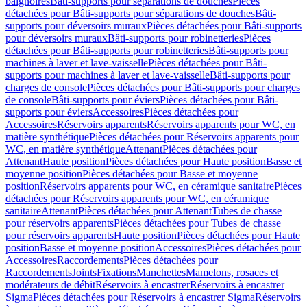
baignoires
Bâti-supports pour séparations de douches
Pièces
détachées pour Bâti-supports pour séparations de douches
Bâti-
supports pour déversoirs muraux
Pièces détachées pour Bâti-supports
pour déversoirs muraux
Bâti-supports pour robinetteries
Pièces
détachées pour Bâti-supports pour robinetteries
Bâti-supports pour
machines à laver et lave-vaisselle
Pièces détachées pour Bâti-
supports pour machines à laver et lave-vaisselle
Bâti-supports pour
charges de console
Pièces détachées pour Bâti-supports pour charges
de console
Bâti-supports pour éviers
Pièces détachées pour Bâti-
supports pour éviers
Accessoires
Pièces détachées pour
Accessoires
Réservoirs apparents
Réservoirs apparents pour WC, en
matière synthétique
Pièces détachées pour Réservoirs apparents pour
WC, en matière synthétique
Attenant
Pièces détachées pour
Attenant
Haute position
Pièces détachées pour Haute position
Basse et
moyenne position
Pièces détachées pour Basse et moyenne
position
Réservoirs apparents pour WC, en céramique sanitaire
Pièces
détachées pour Réservoirs apparents pour WC, en céramique
sanitaire
Attenant
Pièces détachées pour Attenant
Tubes de chasse
pour réservoirs apparents
Pièces détachées pour Tubes de chasse
pour réservoirs apparents
Haute position
Pièces détachées pour Haute
position
Basse et moyenne position
Accessoires
Pièces détachées pour
Accessoires
Raccordements
Pièces détachées pour
Raccordements
Joints
Fixations
Manchettes
Mamelons, rosaces et
modérateurs de débit
Réservoirs à encastrer
Réservoirs à encastrer
Sigma
Pièces détachées pour Réservoirs à encastrer Sigma
Réservoirs