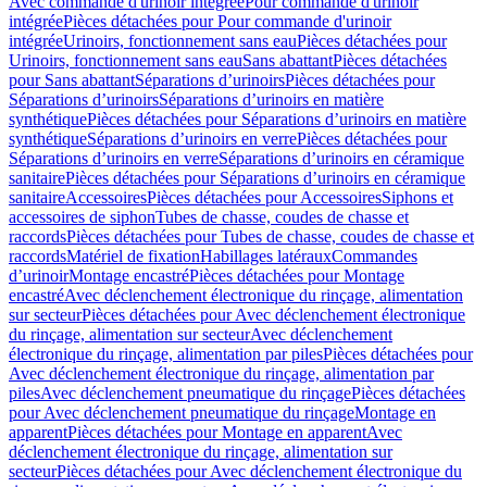
Avec commande d'urinoir intégrée
Pour commande d'urinoir
intégrée
Pièces détachées pour Pour commande d'urinoir
intégrée
Urinoirs, fonctionnement sans eau
Pièces détachées pour
Urinoirs, fonctionnement sans eau
Sans abattant
Pièces détachées
pour Sans abattant
Séparations d’urinoirs
Pièces détachées pour
Séparations d’urinoirs
Séparations d’urinoirs en matière
synthétique
Pièces détachées pour Séparations d’urinoirs en matière
synthétique
Séparations d’urinoirs en verre
Pièces détachées pour
Séparations d’urinoirs en verre
Séparations d’urinoirs en céramique
sanitaire
Pièces détachées pour Séparations d’urinoirs en céramique
sanitaire
Accessoires
Pièces détachées pour Accessoires
Siphons et
accessoires de siphon
Tubes de chasse, coudes de chasse et
raccords
Pièces détachées pour Tubes de chasse, coudes de chasse et
raccords
Matériel de fixation
Habillages latéraux
Commandes
dʼurinoir
Montage encastré
Pièces détachées pour Montage
encastré
Avec déclenchement électronique du rinçage, alimentation
sur secteur
Pièces détachées pour Avec déclenchement électronique
du rinçage, alimentation sur secteur
Avec déclenchement
électronique du rinçage, alimentation par piles
Pièces détachées pour
Avec déclenchement électronique du rinçage, alimentation par
piles
Avec déclenchement pneumatique du rinçage
Pièces détachées
pour Avec déclenchement pneumatique du rinçage
Montage en
apparent
Pièces détachées pour Montage en apparent
Avec
déclenchement électronique du rinçage, alimentation sur
secteur
Pièces détachées pour Avec déclenchement électronique du