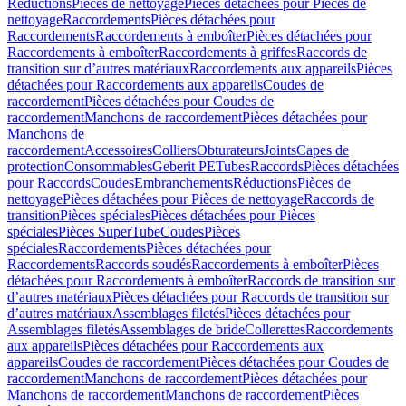
Réductions
Pièces de nettoyage
Pièces détachées pour Pièces de
nettoyage
Raccordements
Pièces détachées pour
Raccordements
Raccordements à emboîter
Pièces détachées pour
Raccordements à emboîter
Raccordements à griffes
Raccords de
transition sur d’autres matériaux
Raccordements aux appareils
Pièces
détachées pour Raccordements aux appareils
Coudes de
raccordement
Pièces détachées pour Coudes de
raccordement
Manchons de raccordement
Pièces détachées pour
Manchons de
raccordement
Accessoires
Colliers
Obturateurs
Joints
Capes de
protection
Consommables
Geberit PE
Tubes
Raccords
Pièces détachées
pour Raccords
Coudes
Embranchements
Réductions
Pièces de
nettoyage
Pièces détachées pour Pièces de nettoyage
Raccords de
transition
Pièces spéciales
Pièces détachées pour Pièces
spéciales
Pièces SuperTube
Coudes
Pièces
spéciales
Raccordements
Pièces détachées pour
Raccordements
Raccords soudés
Raccordements à emboîter
Pièces
détachées pour Raccordements à emboîter
Raccords de transition sur
d’autres matériaux
Pièces détachées pour Raccords de transition sur
d’autres matériaux
Assemblages filetés
Pièces détachées pour
Assemblages filetés
Assemblages de bride
Collerettes
Raccordements
aux appareils
Pièces détachées pour Raccordements aux
appareils
Coudes de raccordement
Pièces détachées pour Coudes de
raccordement
Manchons de raccordement
Pièces détachées pour
Manchons de raccordement
Manchons de raccordement
Pièces