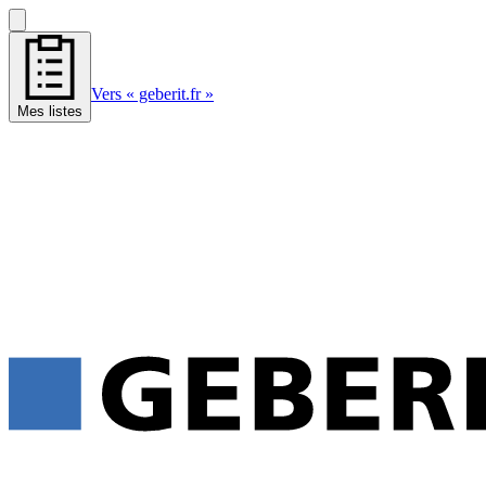
Vers « geberit.fr »
Mes listes