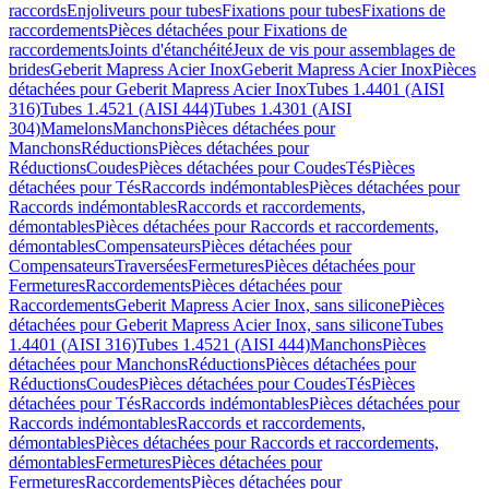
raccords
Enjoliveurs pour tubes
Fixations pour tubes
Fixations de
raccordements
Pièces détachées pour Fixations de
raccordements
Joints d'étanchéité
Jeux de vis pour assemblages de
brides
Geberit Mapress Acier Inox
Geberit Mapress Acier Inox
Pièces
détachées pour Geberit Mapress Acier Inox
Tubes 1.4401 (AISI
316)
Tubes 1.4521 (AISI 444)
Tubes 1.4301 (AISI
304)
Mamelons
Manchons
Pièces détachées pour
Manchons
Réductions
Pièces détachées pour
Réductions
Coudes
Pièces détachées pour Coudes
Tés
Pièces
détachées pour Tés
Raccords indémontables
Pièces détachées pour
Raccords indémontables
Raccords et raccordements,
démontables
Pièces détachées pour Raccords et raccordements,
démontables
Compensateurs
Pièces détachées pour
Compensateurs
Traversées
Fermetures
Pièces détachées pour
Fermetures
Raccordements
Pièces détachées pour
Raccordements
Geberit Mapress Acier Inox, sans silicone
Pièces
détachées pour Geberit Mapress Acier Inox, sans silicone
Tubes
1.4401 (AISI 316)
Tubes 1.4521 (AISI 444)
Manchons
Pièces
détachées pour Manchons
Réductions
Pièces détachées pour
Réductions
Coudes
Pièces détachées pour Coudes
Tés
Pièces
détachées pour Tés
Raccords indémontables
Pièces détachées pour
Raccords indémontables
Raccords et raccordements,
démontables
Pièces détachées pour Raccords et raccordements,
démontables
Fermetures
Pièces détachées pour
Fermetures
Raccordements
Pièces détachées pour