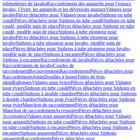
robinetteries de lavabo
Raccordements des appareils pour l’espace
lavabo, l’évier, les appareils et les déversoirs muraux
Vidages pour
lavabo
Pièces détachées pour Vidages pour lavabo
Siphons en tube
coudé
Pièces détachées pour Siphons en tube coudé
Siphons en tube
coudé, modèle gain de place
Pièces détachées pour Siphons en tube
coudé, modèle gain de place
Siphons à tube plongeur pour
lavabo
Pièces détachées pour Siphons à tube plongeur pour
lavabo
Siphons à tube plongeur pour lavabo, modèle gain de
place
Pièces détachées pour Siphons à tube plongeur pour lavabo,
modèle gain de place
Siphons à encastrer
Pièces détachées pour
Siphons à encastrer
Raccordements de lavabo
Pièces détachées pour
Raccordements de lavabo
Coudes de
raccordement
Recouvrements
Raccordements
Pièces détachées pour
Raccordements
Joints
Douilles à braser
Tubes de trop-
plein
Rallonges
Vidages pour éviers
Pièces détachées pour Vidages
pour éviers
Siphons en tube coudé
Pièces détachées pour Siphons en
tube coudé
Siphons à double chambre
Pièces détachées pour Siphons
à double chambre
Siphons pour évier
Pièces détachées pour Siphons
pour évier
Manchon de raccordement
Pièces détachées pour
Manchon de raccordement
Accessoires
Pièces détachées pour
Accessoires
Vidages pour appareils
Pièces détachées pour Vidages
pour appareils
Siphons en tube coudé
Pièces détachées pour Siphons
en tube coudé
Siphons à encastrer
Pièces détachées pour Siphons à
encastrer
Siphons apparents
Pièces détachées pour Siphons
apparents
Raccordements
Pièces détachées pour