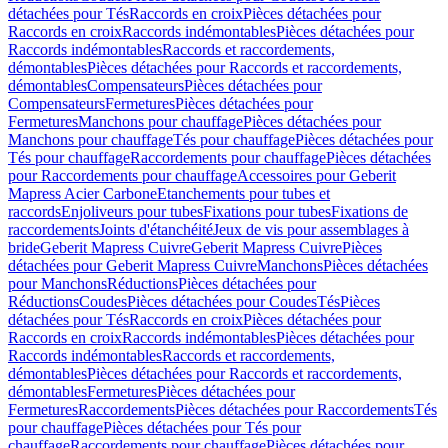
détachées pour Tés
Raccords en croix
Pièces détachées pour
Raccords en croix
Raccords indémontables
Pièces détachées pour
Raccords indémontables
Raccords et raccordements,
démontables
Pièces détachées pour Raccords et raccordements,
démontables
Compensateurs
Pièces détachées pour
Compensateurs
Fermetures
Pièces détachées pour
Fermetures
Manchons pour chauffage
Pièces détachées pour
Manchons pour chauffage
Tés pour chauffage
Pièces détachées pour
Tés pour chauffage
Raccordements pour chauffage
Pièces détachées
pour Raccordements pour chauffage
Accessoires pour Geberit
Mapress Acier Carbone
Etanchements pour tubes et
raccords
Enjoliveurs pour tubes
Fixations pour tubes
Fixations de
raccordements
Joints d'étanchéité
Jeux de vis pour assemblages à
bride
Geberit Mapress Cuivre
Geberit Mapress Cuivre
Pièces
détachées pour Geberit Mapress Cuivre
Manchons
Pièces détachées
pour Manchons
Réductions
Pièces détachées pour
Réductions
Coudes
Pièces détachées pour Coudes
Tés
Pièces
détachées pour Tés
Raccords en croix
Pièces détachées pour
Raccords en croix
Raccords indémontables
Pièces détachées pour
Raccords indémontables
Raccords et raccordements,
démontables
Pièces détachées pour Raccords et raccordements,
démontables
Fermetures
Pièces détachées pour
Fermetures
Raccordements
Pièces détachées pour Raccordements
Tés
pour chauffage
Pièces détachées pour Tés pour
chauffage
Raccordements pour chauffage
Pièces détachées pour