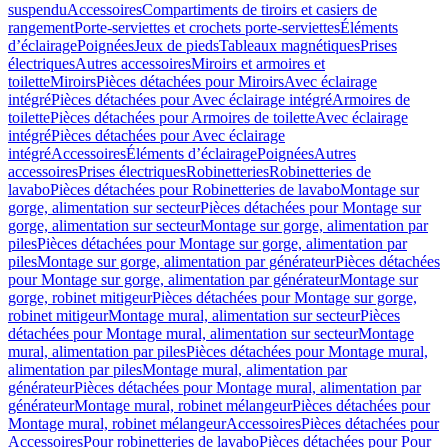
suspendu
Accessoires
Compartiments de tiroirs et casiers de
rangement
Porte-serviettes et crochets porte-serviettes
Éléments
d’éclairage
Poignées
Jeux de pieds
Tableaux magnétiques
Prises
électriques
Autres accessoires
Miroirs et armoires et
toilette
Miroirs
Pièces détachées pour Miroirs
Avec éclairage
intégré
Pièces détachées pour Avec éclairage intégré
Armoires de
toilette
Pièces détachées pour Armoires de toilette
Avec éclairage
intégré
Pièces détachées pour Avec éclairage
intégré
Accessoires
Éléments d’éclairage
Poignées
Autres
accessoires
Prises électriques
Robinetteries
Robinetteries de
lavabo
Pièces détachées pour Robinetteries de lavabo
Montage sur
gorge, alimentation sur secteur
Pièces détachées pour Montage sur
gorge, alimentation sur secteur
Montage sur gorge, alimentation par
piles
Pièces détachées pour Montage sur gorge, alimentation par
piles
Montage sur gorge, alimentation par générateur
Pièces détachées
pour Montage sur gorge, alimentation par générateur
Montage sur
gorge, robinet mitigeur
Pièces détachées pour Montage sur gorge,
robinet mitigeur
Montage mural, alimentation sur secteur
Pièces
détachées pour Montage mural, alimentation sur secteur
Montage
mural, alimentation par piles
Pièces détachées pour Montage mural,
alimentation par piles
Montage mural, alimentation par
générateur
Pièces détachées pour Montage mural, alimentation par
générateur
Montage mural, robinet mélangeur
Pièces détachées pour
Montage mural, robinet mélangeur
Accessoires
Pièces détachées pour
Accessoires
Pour robinetteries de lavabo
Pièces détachées pour Pour