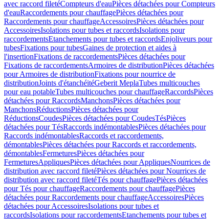
avec raccord fileté
Compteurs d'eau
Pièces détachées pour Compteurs
d'eau
Raccordements pour chauffage
Pièces détachées pour
Raccordements pour chauffage
Accessoires
Pièces détachées pour
Accessoires
Isolations pour tubes et raccords
Isolations pour
raccordements
Etanchements pour tubes et raccords
Enjoliveurs pour
tubes
Fixations pour tubes
Gaines de protection et aides à
l'insertion
Fixations de raccordements
Pièces détachées pour
Fixations de raccordements
Armoires de distribution
Pièces détachées
pour Armoires de distribution
Fixations pour nourrice de
distribution
Joints d'étanchéité
Geberit Mepla
Tubes multicouches
pour eau potable
Tubes multicouches pour chauffage
Raccords
Pièces
détachées pour Raccords
Manchons
Pièces détachées pour
Manchons
Réductions
Pièces détachées pour
Réductions
Coudes
Pièces détachées pour Coudes
Tés
Pièces
détachées pour Tés
Raccords indémontables
Pièces détachées pour
Raccords indémontables
Raccords et raccordements,
démontables
Pièces détachées pour Raccords et raccordements,
démontables
Fermetures
Pièces détachées pour
Fermetures
Appliques
Pièces détachées pour Appliques
Nourrices de
distribution avec raccord fileté
Pièces détachées pour Nourrices de
distribution avec raccord fileté
Tés pour chauffage
Pièces détachées
pour Tés pour chauffage
Raccordements pour chauffage
Pièces
détachées pour Raccordements pour chauffage
Accessoires
Pièces
détachées pour Accessoires
Isolations pour tubes et
raccords
Isolations pour raccordements
Etanchements pour tubes et