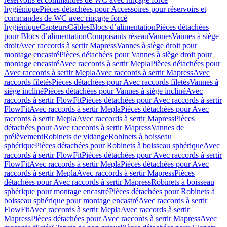
hygiénique
Pièces détachées pour Accessoires pour réservoirs et
commandes de WC avec rinçage forcé
hygiénique
Capteurs
Câbles
Blocs d’alimentation
Pièces détachées
pour Blocs d’alimentation
Composants réseau
Vannes
Vannes à siège
droit
Avec raccords à sertir Mapress
Vannes à siège droit pour
montage encastré
Pièces détachées pour Vannes à siège droit pour
montage encastré
Avec raccords à sertir Mepla
Pièces détachées pour
Avec raccords à sertir Mepla
Avec raccords à sertir Mapress
Avec
raccords filetés
Pièces détachées pour Avec raccords filetés
Vannes à
siège incliné
Pièces détachées pour Vannes à siège incliné
Avec
raccords à sertir FlowFit
Pièces détachées pour Avec raccords à sertir
FlowFit
Avec raccords à sertir Mepla
Pièces détachées pour Avec
raccords à sertir Mepla
Avec raccords à sertir Mapress
Pièces
détachées pour Avec raccords à sertir Mapress
Vannes de
prélèvement
Robinets de vidange
Robinets à boisseau
sphérique
Pièces détachées pour Robinets à boisseau sphérique
Avec
raccords à sertir FlowFit
Pièces détachées pour Avec raccords à sertir
FlowFit
Avec raccords à sertir Mepla
Pièces détachées pour Avec
raccords à sertir Mepla
Avec raccords à sertir Mapress
Pièces
détachées pour Avec raccords à sertir Mapress
Robinets à boisseau
sphérique pour montage encastré
Pièces détachées pour Robinets à
boisseau sphérique pour montage encastré
Avec raccords à sertir
FlowFit
Avec raccords à sertir Mepla
Avec raccords à sertir
Mapress
Pièces détachées pour Avec raccords à sertir Mapress
Avec