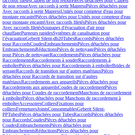
raccords filetés
Clapets de non retour
Pièces détachées pour Clapets
de non retour
Avec raccords à sertir Mapress
Pièces détachées pour
Avec raccords à sertir Mapress
Unités pour compteur d'eau pour
montage encastré
Pièces détachées pour Unités pour compteur d'eau
pour montage encastré
Avec raccords filetés
Pièces détachées pour
Avec raccords filetés
Soupapes d'évacuation d'air pour
chauffage
Purgeurs rapides
Systèmes de canalisation pour
l’évacuation
Geberit Silent-db20
Tubes
Raccords
Pièces détachées
pour Raccords
Coudes
Embranchements
Pièces détachées pour
Embranchements
Réductions
Pièces de nettoyage
Pièces détachées
pour Pièces de nettoyage
Raccordements
Pièces détachées pour
Raccordements
Raccordements à souder
Raccordements à
emboîter
Pièces détachées pour Raccordements à emboîter
Brides de
serrage
Raccords de transition sur d’autres matériaux
Pièces
détachées pour Raccords de transition sur d’autres
matériaux
Raccordements aux appareils
Pièces détachées pour
Raccordements aux appareils
Coudes de raccordement
Pièces
détachées pour Coudes de raccordement
Manchons de raccordement
à emboîter
Pièces détachées pour Manchons de raccordement à
emboîter
Accessoires
Colliers
Fixations pour
colliers
Fermetures
Joints
Consommables
Geberit Silent-
PP
Tubes
Pièces détachées pour Tubes
Raccords
Pièces détachées
pour Raccords
Coudes
Pièces détachées pour
Coudes
Embranchements
Pièces détachées pour
Embranchements
Réductions
Pièces détachées pour