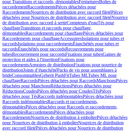
pour Transitions et raccords, démontables
Fermetures
Boîtes de
raccordement
Raccordements
Pièces détachées pour
Raccordements
Nourrices de distribution avec raccord fileté
Pièces
détachées pour Nourrices de distribution avec raccord fileté
Nourrice
de distribution avec raccord à sertir
Compteurs d'eau
Tés pour
chauffage
Transitions et raccords pour chauffage,
démontables
Raccordements pour chauffage
Pièces détachées pour
Raccordements pour chauffage
Accessoires
Isolations pour tubes et
raccords
Isolations pour raccordements
Étanchéités pour tubes et
raccords
Étanchéités pour raccords
Recouvrements pour
tubes
Recouvrement pour raccords
Fixations pour tubes
Gaines de
protection et aides à l'insertion
Fixations pour
raccordements
Armoires de distribution
Fixations pour nourrice de
distribution
Joints d’étanchéité
Packs de vis pour assemblages à
bride
Consommables
Geberit PushFit
Tubes ML
Tubes ML pour
chauffage
Raccords
Pièces détachées pour Raccords
Manchons
Pièces
détachées pour Manchons
Réductions
Pièces détachées pour
Réductions
Coudes
Pièces détachées pour Coudes
Tés
Pièces
détachées pour Tés
Raccords indémontables
Pièces détachées pour
Raccords indémontables
Raccords et raccordements,
démontables
Pièces détachées pour Raccords et raccordements,
démontables
Raccordements
Pièces détachées pour
Raccordements
Nourrices de distribution à emboîter
Pièces détachées
pour Nourrices de distribution à emboîter
Nourrices de distribution
avec raccord fileté
Pièces détachées pour Nourrices de distribution