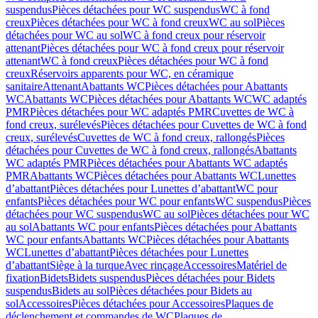
suspendus
Pièces détachées pour WC suspendus
WC à fond
creux
Pièces détachées pour WC à fond creux
WC au sol
Pièces
détachées pour WC au sol
WC à fond creux pour réservoir
attenant
Pièces détachées pour WC à fond creux pour réservoir
attenant
WC à fond creux
Pièces détachées pour WC à fond
creux
Réservoirs apparents pour WC, en céramique
sanitaire
Attenant
Abattants WC
Pièces détachées pour Abattants
WC
Abattants WC
Pièces détachées pour Abattants WC
WC adaptés
PMR
Pièces détachées pour WC adaptés PMR
Cuvettes de WC à
fond creux, surélevés
Pièces détachées pour Cuvettes de WC à fond
creux, surélevés
Cuvettes de WC à fond creux, rallongés
Pièces
détachées pour Cuvettes de WC à fond creux, rallongés
Abattants
WC adaptés PMR
Pièces détachées pour Abattants WC adaptés
PMR
Abattants WC
Pièces détachées pour Abattants WC
Lunettes
d’abattant
Pièces détachées pour Lunettes d’abattant
WC pour
enfants
Pièces détachées pour WC pour enfants
WC suspendus
Pièces
détachées pour WC suspendus
WC au sol
Pièces détachées pour WC
au sol
Abattants WC pour enfants
Pièces détachées pour Abattants
WC pour enfants
Abattants WC
Pièces détachées pour Abattants
WC
Lunettes d’abattant
Pièces détachées pour Lunettes
d’abattant
Siège à la turque
Avec rinçage
Accessoires
Matériel de
fixation
Bidets
Bidets suspendus
Pièces détachées pour Bidets
suspendus
Bidets au sol
Pièces détachées pour Bidets au
sol
Accessoires
Pièces détachées pour Accessoires
Plaques de
déclenchement et commandes de WC
Plaques de