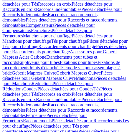
détachées pour Tés
Raccords en croix
Pièces détachées pour
Raccords en croix
Raccords indémontables
Pièces détachées pour
Raccords indémontables
Raccords et raccordements,
démontables
Pièces détachées pour Raccords et raccordements,
démontables
Compensateurs
Pièces détachées pour
Compensateurs
Fermetures
Pièces détachées pour
Fermetures
Manchons pour chauffage
Pièces détachées pour
Manchons pour chauffage
Tés pour chauffage
Pièces détachées pour
Tés pour chauffage
Raccordements pour chauffage
Pièces détachées
pour Raccordements pour chauffage
Accessoires pour Geberit
Mapress Acier Carbone
Etanchements pour tubes et
raccords
Enjoliveurs pour tubes
Fixations pour tubes
Fixations de
raccordements
Joints d'étanchéité
Jeux de vis pour assemblages à
bride
Geberit Mapress Cuivre
Geberit Mapress Cuivre
Pièces
détachées pour Geberit Mapress Cuivre
Manchons
Pièces détachées
pour Manchons
Réductions
Pièces détachées pour
Réductions
Coudes
Pièces détachées pour Coudes
Tés
Pièces
détachées pour Tés
Raccords en croix
Pièces détachées pour
Raccords en croix
Raccords indémontables
Pièces détachées pour
Raccords indémontables
Raccords et raccordements,
démontables
Pièces détachées pour Raccords et raccordements,
démontables
Fermetures
Pièces détachées pour
Fermetures
Raccordements
Pièces détachées pour Raccordements
Tés
pour chauffage
Pièces détachées pour Tés pour
chauffage
Raccordements pour chauffage
Pièces détachées pour