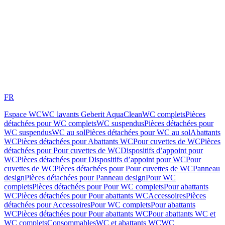
FR
Espace WC
WC lavants Geberit AquaClean
WC complets
Pièces
détachées pour WC complets
WC suspendus
Pièces détachées pour
WC suspendus
WC au sol
Pièces détachées pour WC au sol
Abattants
WC
Pièces détachées pour Abattants WC
Pour cuvettes de WC
Pièces
détachées pour Pour cuvettes de WC
Dispositifs d’appoint pour
WC
Pièces détachées pour Dispositifs d’appoint pour WC
Pour
cuvettes de WC
Pièces détachées pour Pour cuvettes de WC
Panneau
design
Pièces détachées pour Panneau design
Pour WC
complets
Pièces détachées pour Pour WC complets
Pour abattants
WC
Pièces détachées pour Pour abattants WC
Accessoires
Pièces
détachées pour Accessoires
Pour WC complets
Pour abattants
WC
Pièces détachées pour Pour abattants WC
Pour abattants WC et
WC complets
Consommables
WC et abattants WC
WC