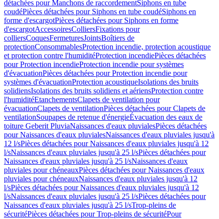
détachées pour Manchons de raccordement
Siphons en tube
coudé
Pièces détachées pour Siphons en tube coudé
Siphons en
forme d'escargot
Pièces détachées pour Siphons en forme
d'escargot
Accessoires
Colliers
Fixations pour
colliers
Coques
Fermetures
Joints
Boîtiers de
protection
Consommables
Protection incendie, protection acoustique
et protection contre l'humidité
Protection incendie
Pièces détachées
pour Protection incendie
Protection incendie pour systèmes
d'évacuation
Pièces détachées pour Protection incendie pour
systèmes d'évacuation
Protection acoustique
Isolations des bruits
solidiens
Isolations des bruits solidiens et aériens
Protection contre
l'humidité
Etanchements
Clapets de ventilation pour
évacuation
Clapets de ventilation
Pièces détachées pour Clapets de
ventilation
Soupapes de retenue d'énergie
Évacuation des eaux de
toiture Geberit Pluvia
Naissances d'eaux pluviales
Pièces détachées
pour Naissances d'eaux pluviales
Naissances d'eaux pluviales jusqu'à
12 l/s
Pièces détachées pour Naissances d'eaux pluviales jusqu'à 12
l/s
Naissances d'eaux pluviales jusqu'à 25 l/s
Pièces détachées pour
Naissances d'eaux pluviales jusqu'à 25 l/s
Naissances d'eaux
pluviales pour chéneaux
Pièces détachées pour Naissances d'eaux
pluviales pour chéneaux
Naissances d'eaux pluviales jusqu'à 12
l/s
Pièces détachées pour Naissances d'eaux pluviales jusqu'à 12
l/s
Naissances d'eaux pluviales jusqu'à 25 l/s
Pièces détachées pour
Naissances d'eaux pluviales jusqu'à 25 l/s
Trop-pleins de
sécurité
Pièces détachées pour Trop-pleins de sécurité
Pour