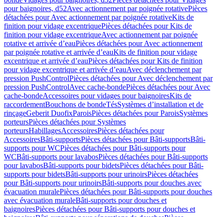
pour baignoires, d52
Avec actionnement par poignée rotative
Pièces
détachées pour Avec actionnement par poignée rotative
Kits de
finition pour vidage excentrique
Pièces détachées pour Kits de
finition pour vidage excentrique
Avec actionnement par poignée
rotative et arrivée d’eau
Pièces détachées pour Avec actionnement
par poignée rotative et arrivée d’eau
Kits de finition pour vidage
excentrique et arrivée d’eau
Pièces détachées pour Kits de finition
pour vidage excentrique et arrivée d’eau
Avec déclenchement par
pression PushControl
Pièces détachées pour Avec déclenchement par
pression PushControl
Avec cache-bonde
Pièces détachées pour Avec
cache-bonde
Accessoires pour vidages pour baignoires
Kits de
raccordement
Bouchons de bonde
Tés
Systèmes d’installation et de
rinçage
Geberit Duofix
Parois
Pièces détachées pour Parois
Systèmes
porteurs
Pièces détachées pour Systèmes
porteurs
Habillages
Accessoires
Pièces détachées pour
Accessoires
Bâti-supports
Pièces détachées pour Bâti-supports
Bâti-
supports pour WC
Pièces détachées pour Bâti-supports pour
WC
Bâti-supports pour lavabos
Pièces détachées pour Bâti-supports
pour lavabos
Bâti-supports pour bidets
Pièces détachées pour Bâti-
supports pour bidets
Bâti-supports pour urinoirs
Pièces détachées
pour Bâti-supports pour urinoirs
Bâti-supports pour douches avec
évacuation murale
Pièces détachées pour Bâti-supports pour douches
avec évacuation murale
Bâti-supports pour douches et
baignoires
Pièces détachées pour Bâti-supports pour douches et