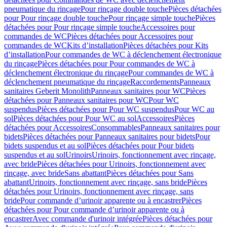
pneumatique du rinçage
Pour rinçage double touche
Pièces détachées
pour Pour rinçage double touche
Pour rinçage simple touche
Pièces
détachées pour Pour rinçage simple touche
Accessoires pour
commandes de WC
Pièces détachées pour Accessoires pour
commandes de WC
Kits d’installation
Pièces détachées pour Kits
d’installation
Pour commandes de WC à déclenchement électronique
du rinçage
Pièces détachées pour Pour commandes de WC à
déclenchement électronique du rinçage
Pour commandes de WC à
déclenchement pneumatique du rinçage
Raccordements
Panneaux
sanitaires Geberit Monolith
Panneaux sanitaires pour WC
Pièces
détachées pour Panneaux sanitaires pour WC
Pour WC
suspendus
Pièces détachées pour Pour WC suspendus
Pour WC au
sol
Pièces détachées pour Pour WC au sol
Accessoires
Pièces
détachées pour Accessoires
Consommables
Panneaux sanitaires pour
bidets
Pièces détachées pour Panneaux sanitaires pour bidets
Pour
bidets suspendus et au sol
Pièces détachées pour Pour bidets
suspendus et au sol
Urinoirs
Urinoirs, fonctionnement avec rinçage,
avec bride
Pièces détachées pour Urinoirs, fonctionnement avec
rinçage, avec bride
Sans abattant
Pièces détachées pour Sans
abattant
Urinoirs, fonctionnement avec rinçage, sans bride
Pièces
détachées pour Urinoirs, fonctionnement avec rinçage, sans
bride
Pour commande d’urinoir apparente ou à encastrer
Pièces
détachées pour Pour commande d’urinoir apparente ou à
encastrer
Avec commande d'urinoir intégrée
Pièces détachées pour