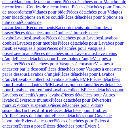
chasse
Manchon de raccordement
Pièces détachées pour Manchon de
raccordement
Coudes de raccordement
Pièces détachées pour Coudes
de raccordement
Vidages pour bidet
Pièces détachées pour Vidages
pour bidet
Siphons en tube coudé
Pièces détachées pour Siphons en
tube coudé
Coudes de
raccordement
Recouvrements
Raccordements
Joints
Douilles à
braser
Pièces détachées pour Douilles à braser
Espace
lavabo
Lavabos
Lavabos
Pièces détachées pour Lavabos
Lavabos
doubles
Lavabos pour meubles
Pièces détachées pour Lavabos pour
meubles
Vasques à poser
Pièces détachées pour Vasques à
poser
Lave-mains
Pièces détachées pour Lave-mains
Lave-mains
d’angle
Pièces détachées pour Lave-mains d’angle
Vasques à
encastrer
Pièces détachées pour Vasques à encastrer
Vasques à
encastrer par le dessous
Pièces détachées pour Vasques à encastrer
par le dessous
Lavabos d’angle
Pièces détachées pour Lavabos
d’angle
Lavabos collectifs
Lavabos adaptés PMR
Pièces détachées
pour Lavabos adaptés PMR
Lavabos pour enfants
Pièces détachées
pour Lavabos pour enfants
Lavabos collectifs
Pièces détachées pour
Lavabos collectifs
Autres lavabos
Pièces détachées pour Autres
lavabos
Déversoirs muraux
Pièces détachées pour Déversoirs
muraux
Vidoirs suspendus
Pièces détachées pour Vidoirs
suspendus
Timbres dʼoffice
Pièces détachées pour Timbres
dʼoffice
Cuves de laboratoire
Pièces détachées pour Cuves de
laboratoire
Éviers à encastrer
Pièces détachées pour Éviers à
encastrer
Éviers à poser
Pièces détachées pour Éviers à