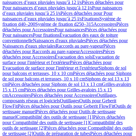
naissances d’eaux pluviales jusqu’à 12 l/s
Pièces détachées pour
Pour naissances d’eaux pluviales jusqu’à 12 l/s
Pour naissances
d’eaux pluviales jusqu’à 25 l/s
Pièces détachées pour Pour
naissances d’eaux pluviales jusqu’à 25 l/s
Fixations
Système de
fixation d40–200
Système de fixation d250–315
Accessoires
Pièces
détachées pour Accessoires
Pour naissances
Pièces détachées pour
Pour naissances
Pour fixations
Évacuation des eaux de toiture
conventionnelle
Naissances d'eaux pluviales
Pièces détachées pour
Naissances d'eaux pluviales
Raccords au pare-vapeur
Pièces
détachées pour Raccords au pare-vapeur
Accessoires
Pièces
détachées pour Accessoires
Évacuation des sols
Evacuation de
surface pour l'intérieur et l'extérieur
Pièces détachées pour
Evacuation de surface pour l'intérieur et l'extérieur
Siphons de sol
pour balcons et terrasses, 10 x 10 cm
Pièces détachées pour Siphons
de sol pour balcons et terrasses, 10 x 10 cm
Siphons de sol 13 x 13
cm
Pièces détachées pour Siphons de sol 13 x 13 cm
Grilles-avaloirs
15 x 15 cm
Pièces détachées pour Grilles-avaloirs 15 x 15
cm
Accessoires
Pièces détachées pour Accessoires
Outillages,
composants réseau et logiciels
Outillages
Outils pour Geberit
FlowFit
Pièces détachées pour Outils pour Geberit FlowFit
Outils de
sertissage manuel
Pièces détachées pour Outils de sertissage
manuel
Compatibilité des outils de sertissage [1]
Pièces détachées
pour Compatibilité des outils de sertissage [1]
Compatibilité des
outils de sertissage [2]
Pièces détachées pour Compatibilité des outils
de sertissage [2]
Outils de préparation de tubes
Pièces détachées pour