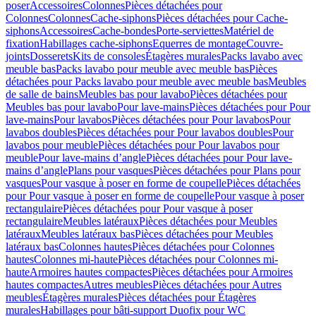
poser
Accessoires
Colonnes
Pièces détachées pour
Colonnes
Colonnes
Cache-siphons
Pièces détachées pour Cache-
siphons
Accessoires
Cache-bondes
Porte-serviettes
Matériel de
fixation
Habillages cache-siphons
Equerres de montage
Couvre-
joints
Dosserets
Kits de consoles
Étagères murales
Packs lavabo avec
meuble bas
Packs lavabo pour meuble avec meuble bas
Pièces
détachées pour Packs lavabo pour meuble avec meuble bas
Meubles
de salle de bains
Meubles bas pour lavabo
Pièces détachées pour
Meubles bas pour lavabo
Pour lave-mains
Pièces détachées pour Pour
lave-mains
Pour lavabos
Pièces détachées pour Pour lavabos
Pour
lavabos doubles
Pièces détachées pour Pour lavabos doubles
Pour
lavabos pour meuble
Pièces détachées pour Pour lavabos pour
meuble
Pour lave-mains d’angle
Pièces détachées pour Pour lave-
mains d’angle
Plans pour vasques
Pièces détachées pour Plans pour
vasques
Pour vasque à poser en forme de coupelle
Pièces détachées
pour Pour vasque à poser en forme de coupelle
Pour vasque à poser
rectangulaire
Pièces détachées pour Pour vasque à poser
rectangulaire
Meubles latéraux
Pièces détachées pour Meubles
latéraux
Meubles latéraux bas
Pièces détachées pour Meubles
latéraux bas
Colonnes hautes
Pièces détachées pour Colonnes
hautes
Colonnes mi-haute
Pièces détachées pour Colonnes mi-
haute
Armoires hautes compactes
Pièces détachées pour Armoires
hautes compactes
Autres meubles
Pièces détachées pour Autres
meubles
Étagères murales
Pièces détachées pour Étagères
murales
Habillages pour bâti-support Duofix pour WC