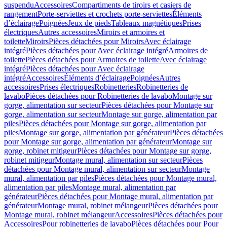
suspendu
Accessoires
Compartiments de tiroirs et casiers de
rangement
Porte-serviettes et crochets porte-serviettes
Éléments
d’éclairage
Poignées
Jeux de pieds
Tableaux magnétiques
Prises
électriques
Autres accessoires
Miroirs et armoires et
toilette
Miroirs
Pièces détachées pour Miroirs
Avec éclairage
intégré
Pièces détachées pour Avec éclairage intégré
Armoires de
toilette
Pièces détachées pour Armoires de toilette
Avec éclairage
intégré
Pièces détachées pour Avec éclairage
intégré
Accessoires
Éléments d’éclairage
Poignées
Autres
accessoires
Prises électriques
Robinetteries
Robinetteries de
lavabo
Pièces détachées pour Robinetteries de lavabo
Montage sur
gorge, alimentation sur secteur
Pièces détachées pour Montage sur
gorge, alimentation sur secteur
Montage sur gorge, alimentation par
piles
Pièces détachées pour Montage sur gorge, alimentation par
piles
Montage sur gorge, alimentation par générateur
Pièces détachées
pour Montage sur gorge, alimentation par générateur
Montage sur
gorge, robinet mitigeur
Pièces détachées pour Montage sur gorge,
robinet mitigeur
Montage mural, alimentation sur secteur
Pièces
détachées pour Montage mural, alimentation sur secteur
Montage
mural, alimentation par piles
Pièces détachées pour Montage mural,
alimentation par piles
Montage mural, alimentation par
générateur
Pièces détachées pour Montage mural, alimentation par
générateur
Montage mural, robinet mélangeur
Pièces détachées pour
Montage mural, robinet mélangeur
Accessoires
Pièces détachées pour
Accessoires
Pour robinetteries de lavabo
Pièces détachées pour Pour