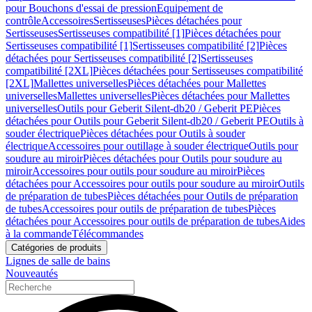
pour Bouchons d'essai de pression
Equipement de
contrôle
Accessoires
Sertisseuses
Pièces détachées pour
Sertisseuses
Sertisseuses compatibilité [1]
Pièces détachées pour
Sertisseuses compatibilité [1]
Sertisseuses compatibilité [2]
Pièces
détachées pour Sertisseuses compatibilité [2]
Sertisseuses
compatibilité [2XL]
Pièces détachées pour Sertisseuses compatibilité
[2XL]
Mallettes universelles
Pièces détachées pour Mallettes
universelles
Mallettes universelles
Pièces détachées pour Mallettes
universelles
Outils pour Geberit Silent-db20 / Geberit PE
Pièces
détachées pour Outils pour Geberit Silent-db20 / Geberit PE
Outils à
souder électrique
Pièces détachées pour Outils à souder
électrique
Accessoires pour outillage à souder électrique
Outils pour
soudure au miroir
Pièces détachées pour Outils pour soudure au
miroir
Accessoires pour outils pour soudure au miroir
Pièces
détachées pour Accessoires pour outils pour soudure au miroir
Outils
de préparation de tubes
Pièces détachées pour Outils de préparation
de tubes
Accessoires pour outils de préparation de tubes
Pièces
détachées pour Accessoires pour outils de préparation de tubes
Aides
à la commande
Télécommandes
Catégories de produits
Lignes de salle de bains
Nouveautés