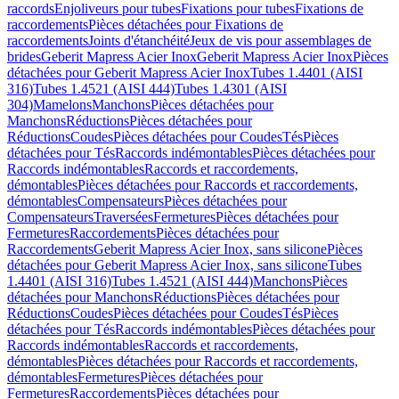
raccords
Enjoliveurs pour tubes
Fixations pour tubes
Fixations de
raccordements
Pièces détachées pour Fixations de
raccordements
Joints d'étanchéité
Jeux de vis pour assemblages de
brides
Geberit Mapress Acier Inox
Geberit Mapress Acier Inox
Pièces
détachées pour Geberit Mapress Acier Inox
Tubes 1.4401 (AISI
316)
Tubes 1.4521 (AISI 444)
Tubes 1.4301 (AISI
304)
Mamelons
Manchons
Pièces détachées pour
Manchons
Réductions
Pièces détachées pour
Réductions
Coudes
Pièces détachées pour Coudes
Tés
Pièces
détachées pour Tés
Raccords indémontables
Pièces détachées pour
Raccords indémontables
Raccords et raccordements,
démontables
Pièces détachées pour Raccords et raccordements,
démontables
Compensateurs
Pièces détachées pour
Compensateurs
Traversées
Fermetures
Pièces détachées pour
Fermetures
Raccordements
Pièces détachées pour
Raccordements
Geberit Mapress Acier Inox, sans silicone
Pièces
détachées pour Geberit Mapress Acier Inox, sans silicone
Tubes
1.4401 (AISI 316)
Tubes 1.4521 (AISI 444)
Manchons
Pièces
détachées pour Manchons
Réductions
Pièces détachées pour
Réductions
Coudes
Pièces détachées pour Coudes
Tés
Pièces
détachées pour Tés
Raccords indémontables
Pièces détachées pour
Raccords indémontables
Raccords et raccordements,
démontables
Pièces détachées pour Raccords et raccordements,
démontables
Fermetures
Pièces détachées pour
Fermetures
Raccordements
Pièces détachées pour