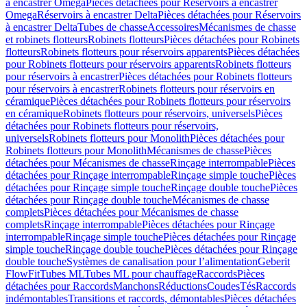
à encastrer Omega
Pièces détachées pour Réservoirs à encastrer
Omega
Réservoirs à encastrer Delta
Pièces détachées pour Réservoirs
à encastrer Delta
Tubes de chasse
Accessoires
Mécanismes de chasse
et robinets flotteurs
Robinets flotteurs
Pièces détachées pour Robinets
flotteurs
Robinets flotteurs pour réservoirs apparents
Pièces détachées
pour Robinets flotteurs pour réservoirs apparents
Robinets flotteurs
pour réservoirs à encastrer
Pièces détachées pour Robinets flotteurs
pour réservoirs à encastrer
Robinets flotteurs pour réservoirs en
céramique
Pièces détachées pour Robinets flotteurs pour réservoirs
en céramique
Robinets flotteurs pour réservoirs, universels
Pièces
détachées pour Robinets flotteurs pour réservoirs,
universels
Robinets flotteurs pour Monolith
Pièces détachées pour
Robinets flotteurs pour Monolith
Mécanismes de chasse
Pièces
détachées pour Mécanismes de chasse
Rinçage interrompable
Pièces
détachées pour Rinçage interrompable
Rinçage simple touche
Pièces
détachées pour Rinçage simple touche
Rinçage double touche
Pièces
détachées pour Rinçage double touche
Mécanismes de chasse
complets
Pièces détachées pour Mécanismes de chasse
complets
Rinçage interrompable
Pièces détachées pour Rinçage
interrompable
Rinçage simple touche
Pièces détachées pour Rinçage
simple touche
Rinçage double touche
Pièces détachées pour Rinçage
double touche
Systèmes de canalisation pour l’alimentation
Geberit
FlowFit
Tubes ML
Tubes ML pour chauffage
Raccords
Pièces
détachées pour Raccords
Manchons
Réductions
Coudes
Tés
Raccords
indémontables
Transitions et raccords, démontables
Pièces détachées