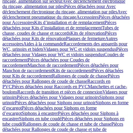
rinçage, alimentation sur secteur
Avec déclenchement électronique
du rinçage, alimentation par piles
Pièces détachées pour Avec
déclenchement électronique du rinçage, alimentation par piles
Avec
déclenchement pneumatique du rinçage
Accessoires
Pièces détachées
pour Accessoires
Kits d’installation et de remplacement
Pièces
détachées pour Kits d’installation et de remplacement
Tubes de
chasse, coudes de chasse et raccords
Kits de rénovation
Pièces
détachées pour Kits de rénovation
Plaques de fermeture
Autres
accessoires
Aides à la commande
Raccordements des appareils pour
WC, urinoirs et bidets
Vidages pour WC et vidoirs suspendus
Pièces
détachées pour Vidages pour WC et vidoirs suspendus
Coudes de
raccordement
Pièces détachées pour Coudes de
raccordement
Manchon de raccordement
Pièces détachées pour
Manchon de raccordement
Kits de raccordement
Pièces détachées
pour Kits de raccordement
Rallonges de coude de chasse
Pièces
détachées pour Rallonges de coude de chasse
Raccords en
PVC
Pièces détachées pour Raccords en PVC
Manchettes et cache-
boulons
Raccords de transition et pièces de connexion
Vidages pour
urinoirs
Pièces détachées pour Vidages pour urinoirs
Siphons pour
urinoir
Pièces détachées pour Siphons pour urinoir
Siphons en forme
d’escargot
Pièces détachées pour Siphons en forme
d’escargot
Siphons à encastrer
Pièces détachées pour Siphons à
encastrer
Siphons en tube coudé
Pièces détachées pour Siphons en
tube coudé
Rallonges de coude de chasse et tube de chasse
Pièces
détachées pour Rallonges de coude de chasse et tube de