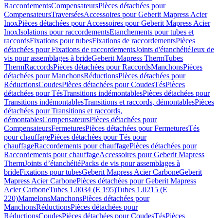
Raccordements
Compensateurs
Pièces détachées pour
Compensateurs
Traversées
Accessoires pour Geberit Mapress Acier
Inox
Pièces détachées pour Accessoires pour Geberit Mapress Acier
Inox
Isolations pour raccordements
Etanchements pour tubes et
raccords
Fixations pour tubes
Fixations de raccordements
Pièces
détachées pour Fixations de raccordements
Joints d'étanchéité
Jeux de
vis pour assemblages à bride
Geberit Mapress Therm
Tubes
Therm
Raccords
Pièces détachées pour Raccords
Manchons
Pièces
détachées pour Manchons
Réductions
Pièces détachées pour
Réductions
Coudes
Pièces détachées pour Coudes
Tés
Pièces
détachées pour Tés
Transitions indémontables
Pièces détachées pour
Transitions indémontables
Transitions et raccords, démontables
Pièces
détachées pour Transitions et raccords,
démontables
Compensateurs
Pièces détachées pour
Compensateurs
Fermetures
Pièces détachées pour Fermetures
Tés
pour chauffage
Pièces détachées pour Tés pour
chauffage
Raccordements pour chauffage
Pièces détachées pour
Raccordements pour chauffage
Accessoires pour Geberit Mapress
Therm
Joints d’étanchéité
Packs de vis pour assemblages à
bride
Fixations pour tubes
Geberit Mapress Acier Carbone
Geberit
Mapress Acier Carbone
Pièces détachées pour Geberit Mapress
Acier Carbone
Tubes 1.0034 (E 195)
Tubes 1.0215 (E
220)
Mamelons
Manchons
Pièces détachées pour
Manchons
Réductions
Pièces détachées pour
Réductions
Coudes
Pièces détachées pour Coudes
Tés
Pièces