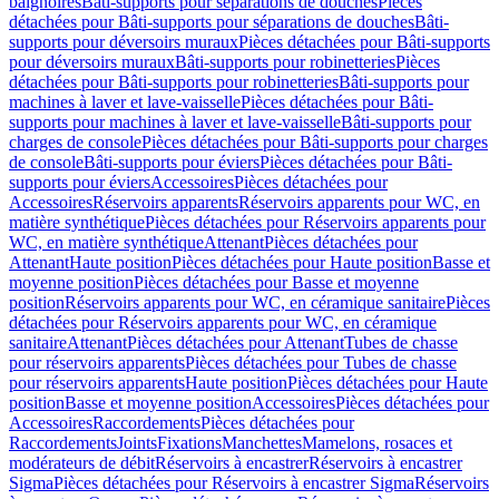
baignoires
Bâti-supports pour séparations de douches
Pièces
détachées pour Bâti-supports pour séparations de douches
Bâti-
supports pour déversoirs muraux
Pièces détachées pour Bâti-supports
pour déversoirs muraux
Bâti-supports pour robinetteries
Pièces
détachées pour Bâti-supports pour robinetteries
Bâti-supports pour
machines à laver et lave-vaisselle
Pièces détachées pour Bâti-
supports pour machines à laver et lave-vaisselle
Bâti-supports pour
charges de console
Pièces détachées pour Bâti-supports pour charges
de console
Bâti-supports pour éviers
Pièces détachées pour Bâti-
supports pour éviers
Accessoires
Pièces détachées pour
Accessoires
Réservoirs apparents
Réservoirs apparents pour WC, en
matière synthétique
Pièces détachées pour Réservoirs apparents pour
WC, en matière synthétique
Attenant
Pièces détachées pour
Attenant
Haute position
Pièces détachées pour Haute position
Basse et
moyenne position
Pièces détachées pour Basse et moyenne
position
Réservoirs apparents pour WC, en céramique sanitaire
Pièces
détachées pour Réservoirs apparents pour WC, en céramique
sanitaire
Attenant
Pièces détachées pour Attenant
Tubes de chasse
pour réservoirs apparents
Pièces détachées pour Tubes de chasse
pour réservoirs apparents
Haute position
Pièces détachées pour Haute
position
Basse et moyenne position
Accessoires
Pièces détachées pour
Accessoires
Raccordements
Pièces détachées pour
Raccordements
Joints
Fixations
Manchettes
Mamelons, rosaces et
modérateurs de débit
Réservoirs à encastrer
Réservoirs à encastrer
Sigma
Pièces détachées pour Réservoirs à encastrer Sigma
Réservoirs