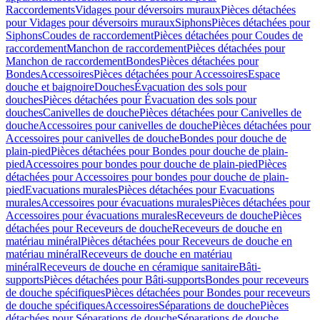
Raccordements
Vidages pour déversoirs muraux
Pièces détachées
pour Vidages pour déversoirs muraux
Siphons
Pièces détachées pour
Siphons
Coudes de raccordement
Pièces détachées pour Coudes de
raccordement
Manchon de raccordement
Pièces détachées pour
Manchon de raccordement
Bondes
Pièces détachées pour
Bondes
Accessoires
Pièces détachées pour Accessoires
Espace
douche et baignoire
Douches
Évacuation des sols pour
douches
Pièces détachées pour Évacuation des sols pour
douches
Canivelles de douche
Pièces détachées pour Canivelles de
douche
Accessoires pour canivelles de douche
Pièces détachées pour
Accessoires pour canivelles de douche
Bondes pour douche de
plain-pied
Pièces détachées pour Bondes pour douche de plain-
pied
Accessoires pour bondes pour douche de plain-pied
Pièces
détachées pour Accessoires pour bondes pour douche de plain-
pied
Evacuations murales
Pièces détachées pour Evacuations
murales
Accessoires pour évacuations murales
Pièces détachées pour
Accessoires pour évacuations murales
Receveurs de douche
Pièces
détachées pour Receveurs de douche
Receveurs de douche en
matériau minéral
Pièces détachées pour Receveurs de douche en
matériau minéral
Receveurs de douche en matériau
minéral
Receveurs de douche en céramique sanitaire
Bâti-
supports
Pièces détachées pour Bâti-supports
Bondes pour receveurs
de douche spécifiques
Pièces détachées pour Bondes pour receveurs
de douche spécifiques
Accessoires
Séparations de douche
Pièces
détachées pour Séparations de douche
Séparations de douche