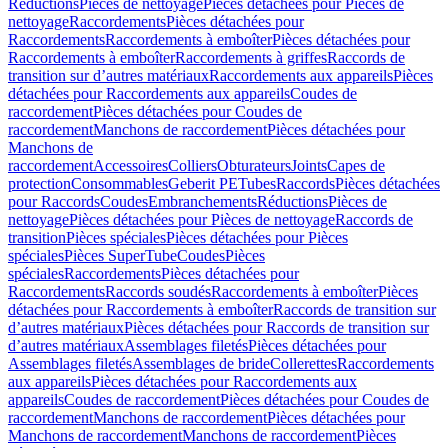
Réductions
Pièces de nettoyage
Pièces détachées pour Pièces de
nettoyage
Raccordements
Pièces détachées pour
Raccordements
Raccordements à emboîter
Pièces détachées pour
Raccordements à emboîter
Raccordements à griffes
Raccords de
transition sur d’autres matériaux
Raccordements aux appareils
Pièces
détachées pour Raccordements aux appareils
Coudes de
raccordement
Pièces détachées pour Coudes de
raccordement
Manchons de raccordement
Pièces détachées pour
Manchons de
raccordement
Accessoires
Colliers
Obturateurs
Joints
Capes de
protection
Consommables
Geberit PE
Tubes
Raccords
Pièces détachées
pour Raccords
Coudes
Embranchements
Réductions
Pièces de
nettoyage
Pièces détachées pour Pièces de nettoyage
Raccords de
transition
Pièces spéciales
Pièces détachées pour Pièces
spéciales
Pièces SuperTube
Coudes
Pièces
spéciales
Raccordements
Pièces détachées pour
Raccordements
Raccords soudés
Raccordements à emboîter
Pièces
détachées pour Raccordements à emboîter
Raccords de transition sur
d’autres matériaux
Pièces détachées pour Raccords de transition sur
d’autres matériaux
Assemblages filetés
Pièces détachées pour
Assemblages filetés
Assemblages de bride
Collerettes
Raccordements
aux appareils
Pièces détachées pour Raccordements aux
appareils
Coudes de raccordement
Pièces détachées pour Coudes de
raccordement
Manchons de raccordement
Pièces détachées pour
Manchons de raccordement
Manchons de raccordement
Pièces