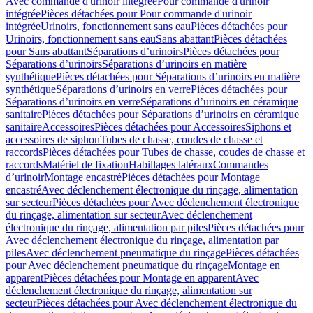
Avec commande d'urinoir intégrée
Pour commande d'urinoir
intégrée
Pièces détachées pour Pour commande d'urinoir
intégrée
Urinoirs, fonctionnement sans eau
Pièces détachées pour
Urinoirs, fonctionnement sans eau
Sans abattant
Pièces détachées
pour Sans abattant
Séparations d’urinoirs
Pièces détachées pour
Séparations d’urinoirs
Séparations d’urinoirs en matière
synthétique
Pièces détachées pour Séparations d’urinoirs en matière
synthétique
Séparations d’urinoirs en verre
Pièces détachées pour
Séparations d’urinoirs en verre
Séparations d’urinoirs en céramique
sanitaire
Pièces détachées pour Séparations d’urinoirs en céramique
sanitaire
Accessoires
Pièces détachées pour Accessoires
Siphons et
accessoires de siphon
Tubes de chasse, coudes de chasse et
raccords
Pièces détachées pour Tubes de chasse, coudes de chasse et
raccords
Matériel de fixation
Habillages latéraux
Commandes
dʼurinoir
Montage encastré
Pièces détachées pour Montage
encastré
Avec déclenchement électronique du rinçage, alimentation
sur secteur
Pièces détachées pour Avec déclenchement électronique
du rinçage, alimentation sur secteur
Avec déclenchement
électronique du rinçage, alimentation par piles
Pièces détachées pour
Avec déclenchement électronique du rinçage, alimentation par
piles
Avec déclenchement pneumatique du rinçage
Pièces détachées
pour Avec déclenchement pneumatique du rinçage
Montage en
apparent
Pièces détachées pour Montage en apparent
Avec
déclenchement électronique du rinçage, alimentation sur
secteur
Pièces détachées pour Avec déclenchement électronique du