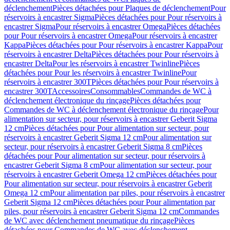
déclenchement
Pièces détachées pour Plaques de déclenchement
Pour
réservoirs à encastrer Sigma
Pièces détachées pour Pour réservoirs à
encastrer Sigma
Pour réservoirs à encastrer Omega
Pièces détachées
pour Pour réservoirs à encastrer Omega
Pour réservoirs à encastrer
Kappa
Pièces détachées pour Pour réservoirs à encastrer Kappa
Pour
réservoirs à encastrer Delta
Pièces détachées pour Pour réservoirs à
encastrer Delta
Pour les réservoirs à encastrer Twinline
Pièces
détachées pour Pour les réservoirs à encastrer Twinline
Pour
réservoirs à encastrer 300T
Pièces détachées pour Pour réservoirs à
encastrer 300T
Accessoires
Consommables
Commandes de WC à
déclenchement électronique du rinçage
Pièces détachées pour
Commandes de WC à déclenchement électronique du rinçage
Pour
alimentation sur secteur, pour réservoirs à encastrer Geberit Sigma
12 cm
Pièces détachées pour Pour alimentation sur secteur, pour
réservoirs à encastrer Geberit Sigma 12 cm
Pour alimentation sur
secteur, pour réservoirs à encastrer Geberit Sigma 8 cm
Pièces
détachées pour Pour alimentation sur secteur, pour réservoirs à
encastrer Geberit Sigma 8 cm
Pour alimentation sur secteur, pour
réservoirs à encastrer Geberit Omega 12 cm
Pièces détachées pour
Pour alimentation sur secteur, pour réservoirs à encastrer Geberit
Omega 12 cm
Pour alimentation par piles, pour réservoirs à encastrer
Geberit Sigma 12 cm
Pièces détachées pour Pour alimentation par
piles, pour réservoirs à encastrer Geberit Sigma 12 cm
Commandes
de WC avec déclenchement pneumatique du rinçage
Pièces
détachées pour Commandes de WC avec déclenchement