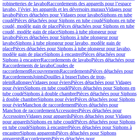
robinetteries de lavabo
Raccordements des appareils pour l’espace
lavabo, l’évier, les appareils et les déversoirs muraux
Vidages pour
lavabo
Pièces détachées pour Vidages pour lavabo
Siphons en tube
coudé
Pièces détachées pour Siphons en tube coudé
Siphons en tube
coudé, modèle gain de place
Pièces détachées pour Siphons en tube
coudé, modèle gain de place
Siphons à tube plongeur pour
lavabo
Pièces détachées pour Siphons à tube plongeur pour
lavabo
Siphons à tube plongeur pour lavabo, modèle gain de
place
Pièces détachées pour Siphons à tube plongeur pour lavabo,
modèle gain de place
Siphons à encastrer
Pièces détachées pour
Siphons à encastrer
Raccordements de lavabo
Pièces détachées pour
Raccordements de lavabo
Coudes de
raccordement
Recouvrements
Raccordements
Pièces détachées pour
Raccordements
Joints
Douilles à braser
Tubes de trop-
plein
Rallonges
Vidages pour éviers
Pièces détachées pour Vidages
pour éviers
Siphons en tube coudé
Pièces détachées pour Siphons en
tube coudé
Siphons à double chambre
Pièces détachées pour Siphons
à double chambre
Siphons pour évier
Pièces détachées pour Siphons
pour évier
Manchon de raccordement
Pièces détachées pour
Manchon de raccordement
Accessoires
Pièces détachées pour
Accessoires
Vidages pour appareils
Pièces détachées pour Vidages
pour appareils
Siphons en tube coudé
Pièces détachées pour Siphons
en tube coudé
Siphons à encastrer
Pièces détachées pour Siphons à
encastrer
Siphons apparents
Pièces détachées pour Siphons
apparents
Raccordements
Pièces détachées pour