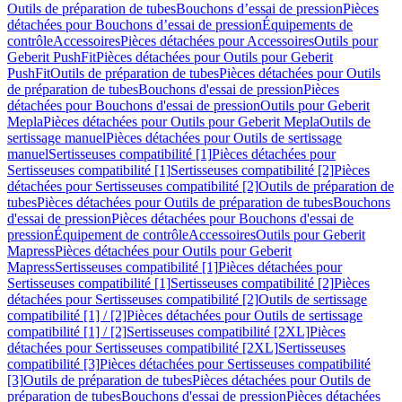
Outils de préparation de tubes
Bouchons d’essai de pression
Pièces
détachées pour Bouchons d’essai de pression
Équipements de
contrôle
Accessoires
Pièces détachées pour Accessoires
Outils pour
Geberit PushFit
Pièces détachées pour Outils pour Geberit
PushFit
Outils de préparation de tubes
Pièces détachées pour Outils
de préparation de tubes
Bouchons d'essai de pression
Pièces
détachées pour Bouchons d'essai de pression
Outils pour Geberit
Mepla
Pièces détachées pour Outils pour Geberit Mepla
Outils de
sertissage manuel
Pièces détachées pour Outils de sertissage
manuel
Sertisseuses compatibilité [1]
Pièces détachées pour
Sertisseuses compatibilité [1]
Sertisseuses compatibilité [2]
Pièces
détachées pour Sertisseuses compatibilité [2]
Outils de préparation de
tubes
Pièces détachées pour Outils de préparation de tubes
Bouchons
d'essai de pression
Pièces détachées pour Bouchons d'essai de
pression
Équipement de contrôle
Accessoires
Outils pour Geberit
Mapress
Pièces détachées pour Outils pour Geberit
Mapress
Sertisseuses compatibilité [1]
Pièces détachées pour
Sertisseuses compatibilité [1]
Sertisseuses compatibilité [2]
Pièces
détachées pour Sertisseuses compatibilité [2]
Outils de sertissage
compatibilité [1] / [2]
Pièces détachées pour Outils de sertissage
compatibilité [1] / [2]
Sertisseuses compatibilité [2XL]
Pièces
détachées pour Sertisseuses compatibilité [2XL]
Sertisseuses
compatibilité [3]
Pièces détachées pour Sertisseuses compatibilité
[3]
Outils de préparation de tubes
Pièces détachées pour Outils de
préparation de tubes
Bouchons d'essai de pression
Pièces détachées