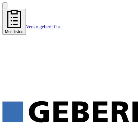
Vers « geberit.fr »
Mes listes