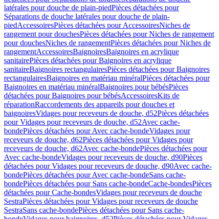
latérales pour douche de plain-pied
Pièces détachées pour
Séparations de douche latérales pour douche de plain-
pied
Accessoires
Pièces détachées pour Accessoires
Niches de
rangement pour douches
Pièces détachées pour Niches de rangement
pour douches
Niches de rangement
Pièces détachées pour Niches de
rangement
Accessoires
Baignoires
Baignoires en acrylique
sanitaire
Pièces détachées pour Baignoires en acrylique
sanitaire
Baignoires rectangulaires
Pièces détachées pour Baignoires
rectangulaires
Baignoires en matériau minéral
Pièces détachées pour
Baignoires en matériau minéral
Baignoires pour bébés
Pièces
détachées pour Baignoires pour bébés
Accessoires
Kits de
réparation
Raccordements des appareils pour douches et
baignoires
Vidages pour receveurs de douche, d52
Pièces détachées
pour Vidages pour receveurs de douche, d52
Avec cache-
bonde
Pièces détachées pour Avec cache-bonde
Vidages pour
receveurs de douche, d62
Pièces détachées pour Vidages pour
receveurs de douche, d62
Avec cache-bonde
Pièces détachées pour
Avec cache-bonde
Vidages pour receveurs de douche, d90
Pièces
détachées pour Vidages pour receveurs de douche, d90
Avec cache-
bonde
Pièces détachées pour Avec cache-bonde
Sans cache-
bonde
Pièces détachées pour Sans cache-bonde
Cache-bondes
Pièces
détachées pour Cache-bondes
Vidages pour receveurs de douche
Sestra
Pièces détachées pour Vidages pour receveurs de douche
Sestra
Sans cache-bonde
Pièces détachées pour Sans cache-
bonde
Vidages pour baignoires, d52
Pièces détachées pour Vidages