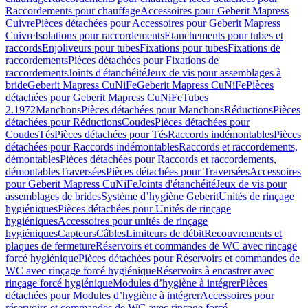
Raccordements pour chauffage
Accessoires pour Geberit Mapress
Cuivre
Pièces détachées pour Accessoires pour Geberit Mapress
Cuivre
Isolations pour raccordements
Etanchements pour tubes et
raccords
Enjoliveurs pour tubes
Fixations pour tubes
Fixations de
raccordements
Pièces détachées pour Fixations de
raccordements
Joints d'étanchéité
Jeux de vis pour assemblages à
bride
Geberit Mapress CuNiFe
Geberit Mapress CuNiFe
Pièces
détachées pour Geberit Mapress CuNiFe
Tubes
2.1972
Manchons
Pièces détachées pour Manchons
Réductions
Pièces
détachées pour Réductions
Coudes
Pièces détachées pour
Coudes
Tés
Pièces détachées pour Tés
Raccords indémontables
Pièces
détachées pour Raccords indémontables
Raccords et raccordements,
démontables
Pièces détachées pour Raccords et raccordements,
démontables
Traversées
Pièces détachées pour Traversées
Accessoires
pour Geberit Mapress CuNiFe
Joints d'étanchéité
Jeux de vis pour
assemblages de brides
Système d’hygiène Geberit
Unités de rinçage
hygiéniques
Pièces détachées pour Unités de rinçage
hygiéniques
Accessoires pour unités de rinçage
hygiéniques
Capteurs
Câbles
Limiteurs de débit
Recouvrements et
plaques de fermeture
Réservoirs et commandes de WC avec rinçage
forcé hygiénique
Pièces détachées pour Réservoirs et commandes de
WC avec rinçage forcé hygiénique
Réservoirs à encastrer avec
rinçage forcé hygiénique
Modules d’hygiène à intégrer
Pièces
détachées pour Modules d’hygiène à intégrer
Accessoires pour
réservoirs et commandes de WC avec rinçage forcé