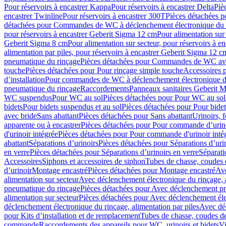
Pour réservoirs à encastrer Kappa
Pour réservoirs à encastrer Delta
Piè
encastrer Twinline
Pour réservoirs à encastrer 300T
Pièces détachées p
détachées pour Commandes de WC à déclenchement électronique du 
pour réservoirs à encastrer Geberit Sigma 12 cm
Pour alimentation sur
Geberit Sigma 8 cm
Pour alimentation sur secteur, pour réservoirs à 
alimentation par piles, pour réservoirs à encastrer Geberit Sigma 12 c
pneumatique du rinçage
Pièces détachées pour Commandes de WC ave
touche
Pièces détachées pour Pour rinçage simple touche
Accessoires
d’installation
Pour commandes de WC à déclenchement électronique d
pneumatique du rinçage
Raccordements
Panneaux sanitaires Geberit M
WC suspendus
Pour WC au sol
Pièces détachées pour Pour WC au sol
bidets
Pour bidets suspendus et au sol
Pièces détachées pour Pour bidet
avec bride
Sans abattant
Pièces détachées pour Sans abattant
Urinoirs, 
apparente ou à encastrer
Pièces détachées pour Pour commande d’urino
d'urinoir intégrée
Pièces détachées pour Pour commande d'urinoir inté
abattant
Séparations d’urinoirs
Pièces détachées pour Séparations d’uri
en verre
Pièces détachées pour Séparations d’urinoirs en verre
Séparati
Accessoires
Siphons et accessoires de siphon
Tubes de chasse, coudes 
dʼurinoir
Montage encastré
Pièces détachées pour Montage encastré
Ave
alimentation sur secteur
Avec déclenchement électronique du rinçage, a
pneumatique du rinçage
Pièces détachées pour Avec déclenchement p
alimentation sur secteur
Pièces détachées pour Avec déclenchement élec
déclenchement électronique du rinçage, alimentation par piles
Avec dé
pour Kits d’installation et de remplacement
Tubes de chasse, coudes de
commande
Raccordements des appareils pour WC, urinoirs et bidets
Vi