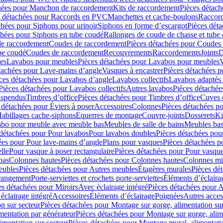
hées pour Manchon de raccordement
Kits de raccordement
Pièces détach
s détachées pour Raccords en PVC
Manchettes et cache-boulons
Raccord
chées pour Siphons pour urinoir
Siphons en forme d’escargot
Pièces dét
chées pour Siphons en tube coudé
Rallonges de coude de chasse et tube 
de raccordement
Coudes de raccordement
Pièces détachées pour Coudes
be coudé
Coudes de raccordement
Recouvrements
Raccordements
Joints
D
es
Lavabos pour meubles
Pièces détachées pour Lavabos pour meubles
V
tachées pour Lave-mains d’angle
Vasques à encastrer
Pièces détachées p
ces détachées pour Lavabos d’angle
Lavabos collectifs
Lavabos adapté
Pièces détachées pour Lavabos collectifs
Autres lavabos
Pièces détachée
uspendus
Timbres dʼoffice
Pièces détachées pour Timbres dʼoffice
Cuves d
 détachées pour Éviers à poser
Accessoires
Colonnes
Pièces détachées p
abillages cache-siphons
Equerres de montage
Couvre-joints
Dosserets
Ki
vabo pour meuble avec meuble bas
Meubles de salle de bains
Meubles bas
 détachées pour Pour lavabos
Pour lavabos doubles
Pièces détachées pou
ées pour Pour lave-mains d’angle
Plans pour vasques
Pièces détachées p
lle
Pour vasque à poser rectangulaire
Pièces détachées pour Pour vasque
bas
Colonnes hautes
Pièces détachées pour Colonnes hautes
Colonnes mi
eubles
Pièces détachées pour Autres meubles
Étagères murales
Pièces dé
 rangement
Porte-serviettes et crochets porte-serviettes
Éléments d’éclaira
es détachées pour Miroirs
Avec éclairage intégré
Pièces détachées pour A
éclairage intégré
Accessoires
Éléments d’éclairage
Poignées
Autres acces
n sur secteur
Pièces détachées pour Montage sur gorge, alimentation sur
mentation par générateur
Pièces détachées pour Montage sur gorge, alim
imentation sur secteur
Pièces détachées pour Montage mural, alimentatio