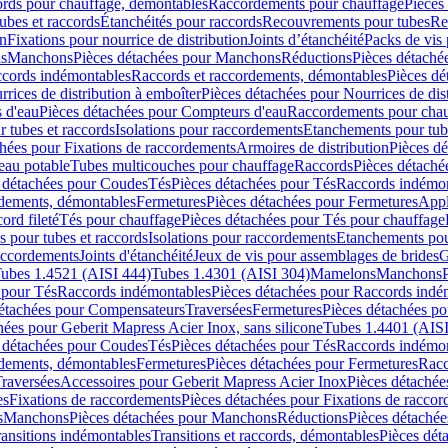
cords pour chauffage, démontables
Raccordements pour chauffage
Pièces
ubes et raccords
Étanchéités pour raccords
Recouvrements pour tubes
Re
on
Fixations pour nourrice de distribution
Joints d’étanchéité
Packs de vis
ds
Manchons
Pièces détachées pour Manchons
Réductions
Pièces détaché
ccords indémontables
Raccords et raccordements, démontables
Pièces dé
rrices de distribution à emboîter
Pièces détachées pour Nourrices de dis
 d'eau
Pièces détachées pour Compteurs d'eau
Raccordements pour chau
r tubes et raccords
Isolations pour raccordements
Etanchements pour tube
chées pour Fixations de raccordements
Armoires de distribution
Pièces dé
eau potable
Tubes multicouches pour chauffage
Raccords
Pièces détaché
 détachées pour Coudes
Tés
Pièces détachées pour Tés
Raccords indémon
rdements, démontables
Fermetures
Pièces détachées pour Fermetures
Appl
ord fileté
Tés pour chauffage
Pièces détachées pour Tés pour chauffage
ns pour tubes et raccords
Isolations pour raccordements
Etanchements pour
raccordements
Joints d'étanchéité
Jeux de vis pour assemblages de brides
G
ubes 1.4521 (AISI 444)
Tubes 1.4301 (AISI 304)
Mamelons
Manchons
 pour Tés
Raccords indémontables
Pièces détachées pour Raccords indé
détachées pour Compensateurs
Traversées
Fermetures
Pièces détachées po
hées pour Geberit Mapress Acier Inox, sans silicone
Tubes 1.4401 (AISI
 détachées pour Coudes
Tés
Pièces détachées pour Tés
Raccords indémon
rdements, démontables
Fermetures
Pièces détachées pour Fermetures
Racc
raversées
Accessoires pour Geberit Mapress Acier Inox
Pièces détachée
es
Fixations de raccordements
Pièces détachées pour Fixations de racco
s
Manchons
Pièces détachées pour Manchons
Réductions
Pièces détachée
ransitions indémontables
Transitions et raccords, démontables
Pièces dét