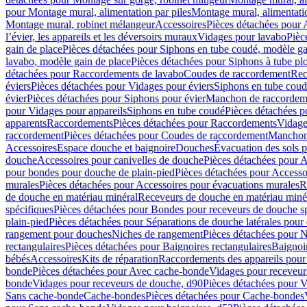
pour Montage mural, alimentation par piles
Montage mural, alimentati
Montage mural, robinet mélangeur
Accessoires
Pièces détachées pour 
l’évier, les appareils et les déversoirs muraux
Vidages pour lavabo
Pièc
gain de place
Pièces détachées pour Siphons en tube coudé, modèle ga
lavabo, modèle gain de place
Pièces détachées pour Siphons à tube pl
détachées pour Raccordements de lavabo
Coudes de raccordement
Rec
éviers
Pièces détachées pour Vidages pour éviers
Siphons en tube cou
évier
Pièces détachées pour Siphons pour évier
Manchon de raccordem
pour Vidages pour appareils
Siphons en tube coudé
Pièces détachées p
apparents
Raccordements
Pièces détachées pour Raccordements
Vidage
raccordement
Pièces détachées pour Coudes de raccordement
Manchon
Accessoires
Espace douche et baignoire
Douches
Évacuation des sols 
douche
Accessoires pour canivelles de douche
Pièces détachées pour A
pour bondes pour douche de plain-pied
Pièces détachées pour Accesso
murales
Pièces détachées pour Accessoires pour évacuations murales
R
de douche en matériau minéral
Receveurs de douche en matériau miné
spécifiques
Pièces détachées pour Bondes pour receveurs de douche s
plain-pied
Pièces détachées pour Séparations de douche latérales pour
rangement pour douches
Niches de rangement
Pièces détachées pour 
rectangulaires
Pièces détachées pour Baignoires rectangulaires
Baignoi
bébés
Accessoires
Kits de réparation
Raccordements des appareils pour 
bonde
Pièces détachées pour Avec cache-bonde
Vidages pour receveur
bonde
Vidages pour receveurs de douche, d90
Pièces détachées pour 
Sans cache-bonde
Cache-bondes
Pièces détachées pour Cache-bondes