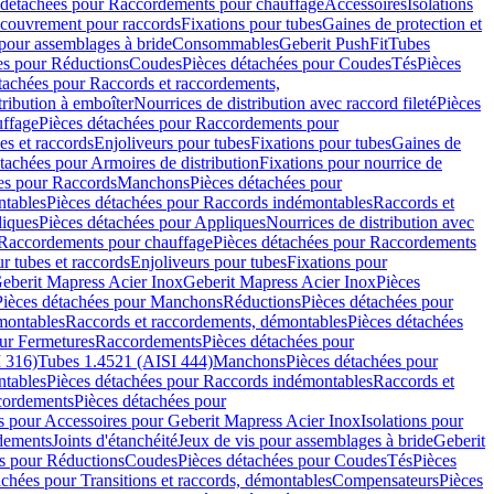
 détachées pour Raccordements pour chauffage
Accessoires
Isolations
couvrement pour raccords
Fixations pour tubes
Gaines de protection et
 pour assemblages à bride
Consommables
Geberit PushFit
Tubes
es pour Réductions
Coudes
Pièces détachées pour Coudes
Tés
Pièces
tachées pour Raccords et raccordements,
tribution à emboîter
Nourrices de distribution avec raccord fileté
Pièces
ffage
Pièces détachées pour Raccordements pour
s et raccords
Enjoliveurs pour tubes
Fixations pour tubes
Gaines de
tachées pour Armoires de distribution
Fixations pour nourrice de
es pour Raccords
Manchons
Pièces détachées pour
tables
Pièces détachées pour Raccords indémontables
Raccords et
iques
Pièces détachées pour Appliques
Nourrices de distribution avec
Raccordements pour chauffage
Pièces détachées pour Raccordements
 tubes et raccords
Enjoliveurs pour tubes
Fixations pour
eberit Mapress Acier Inox
Geberit Mapress Acier Inox
Pièces
Pièces détachées pour Manchons
Réductions
Pièces détachées pour
montables
Raccords et raccordements, démontables
Pièces détachées
ur Fermetures
Raccordements
Pièces détachées pour
 316)
Tubes 1.4521 (AISI 444)
Manchons
Pièces détachées pour
tables
Pièces détachées pour Raccords indémontables
Raccords et
ordements
Pièces détachées pour
s pour Accessoires pour Geberit Mapress Acier Inox
Isolations pour
rdements
Joints d'étanchéité
Jeux de vis pour assemblages à bride
Geberit
s pour Réductions
Coudes
Pièces détachées pour Coudes
Tés
Pièces
achées pour Transitions et raccords, démontables
Compensateurs
Pièces