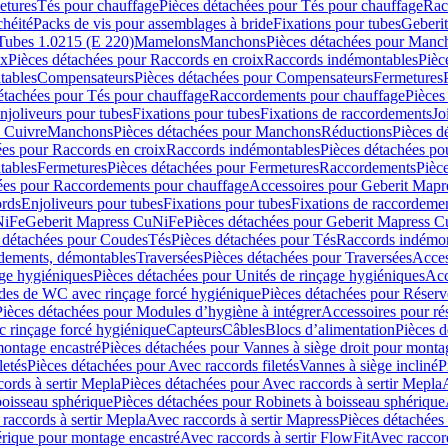
etures
Tés pour chauffage
Pièces détachées pour Tés pour chauffage
Rac
chéité
Packs de vis pour assemblages à bride
Fixations pour tubes
Geberi
Tubes 1.0215 (E 220)
Mamelons
Manchons
Pièces détachées pour Manc
ix
Pièces détachées pour Raccords en croix
Raccords indémontables
Pièc
tables
Compensateurs
Pièces détachées pour Compensateurs
Fermetures
étachées pour Tés pour chauffage
Raccordements pour chauffage
Pièces
njoliveurs pour tubes
Fixations pour tubes
Fixations de raccordements
Jo
s Cuivre
Manchons
Pièces détachées pour Manchons
Réductions
Pièces d
ées pour Raccords en croix
Raccords indémontables
Pièces détachées po
tables
Fermetures
Pièces détachées pour Fermetures
Raccordements
Pièc
ées pour Raccordements pour chauffage
Accessoires pour Geberit Mapr
ords
Enjoliveurs pour tubes
Fixations pour tubes
Fixations de raccordeme
NiFe
Geberit Mapress CuNiFe
Pièces détachées pour Geberit Mapress 
 détachées pour Coudes
Tés
Pièces détachées pour Tés
Raccords indémon
rdements, démontables
Traversées
Pièces détachées pour Traversées
Acces
age hygiéniques
Pièces détachées pour Unités de rinçage hygiéniques
Acc
des de WC avec rinçage forcé hygiénique
Pièces détachées pour Réser
Pièces détachées pour Modules d’hygiène à intégrer
Accessoires pour r
 rinçage forcé hygiénique
Capteurs
Câbles
Blocs d’alimentation
Pièces d
montage encastré
Pièces détachées pour Vannes à siège droit pour monta
letés
Pièces détachées pour Avec raccords filetés
Vannes à siège incliné
P
ords à sertir Mepla
Pièces détachées pour Avec raccords à sertir Mepla
boisseau sphérique
Pièces détachées pour Robinets à boisseau sphérique
raccords à sertir Mepla
Avec raccords à sertir Mapress
Pièces détachées
érique pour montage encastré
Avec raccords à sertir FlowFit
Avec raccord