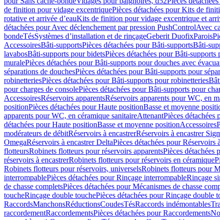
pour Sans cache-bonde
Vidages pour baignoires, d52
Pièces détachées
de finition pour vidage excentrique
Pièces détachées pour Kits de fini
rotative et arrivée d’eau
Kits de finition pour vidage excentrique et arr
détachées pour Avec déclenchement par pression PushControl
Avec c
bonde
Tés
Systèmes d’installation et de rinçage
Geberit Duofix
Parois
Pi
Accessoires
Bâti-supports
Pièces détachées pour Bâti-supports
Bâti-su
lavabos
Bâti-supports pour bidets
Pièces détachées pour Bâti-supports 
murale
Pièces détachées pour Bâti-supports pour douches avec évacua
séparations de douches
Pièces détachées pour Bâti-supports pour sépa
robinetteries
Pièces détachées pour Bâti-supports pour robinetteries
Bât
pour charges de console
Pièces détachées pour Bâti-supports pour cha
Accessoires
Réservoirs apparents
Réservoirs apparents pour WC, en ma
position
Pièces détachées pour Haute position
Basse et moyenne positi
apparents pour WC, en céramique sanitaire
Attenant
Pièces détachées 
détachées pour Haute position
Basse et moyenne position
Accessoires
P
modérateurs de débit
Réservoirs à encastrer
Réservoirs à encastrer Sig
Omega
Réservoirs à encastrer Delta
Pièces détachées pour Réservoirs à
flotteurs
Robinets flotteurs pour réservoirs apparents
Pièces détachées p
réservoirs à encastrer
Robinets flotteurs pour réservoirs en céramique
P
Robinets flotteurs pour réservoirs, universels
Robinets flotteurs pour 
interrompable
Pièces détachées pour Rinçage interrompable
Rinçage s
de chasse complets
Pièces détachées pour Mécanismes de chasse comp
touche
Rinçage double touche
Pièces détachées pour Rinçage double 
Raccords
Manchons
Réductions
Coudes
Tés
Raccords indémontables
Tra
raccordement
Raccordements
Pièces détachées pour Raccordements
Nou