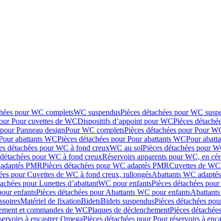
chées pour WC complets
WC suspendus
Pièces détachées pour WC susp
pour Pour cuvettes de WC
Dispositifs d’appoint pour WC
Pièces détaché
 pour Panneau design
Pour WC complets
Pièces détachées pour Pour W
Pour abattants WC
Pièces détachées pour Pour abattants WC
Pour abatt
es détachées pour WC à fond creux
WC au sol
Pièces détachées pour W
 détachées pour WC à fond creux
Réservoirs apparents pour WC, en cér
adaptés PMR
Pièces détachées pour WC adaptés PMR
Cuvettes de WC 
ées pour Cuvettes de WC à fond creux, rallongés
Abattants WC adapt
tachées pour Lunettes d’abattant
WC pour enfants
Pièces détachées pou
our enfants
Pièces détachées pour Abattants WC pour enfants
Abattant
ssoires
Matériel de fixation
Bidets
Bidets suspendus
Pièces détachées pou
hement et commandes de WC
Plaques de déclenchement
Pièces détachée
servoirs à encastrer Omega
Pièces détachées pour Pour réservoirs à enc