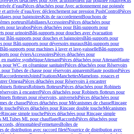
tive
Pièces détachées pour Avec actionnement par poignée rotative
Kits
rrivée d’eau
Pièces détachées pour Avec actionnement par poignée
 et arrivée d’eau
Avec déclenchement par pression PushControl
Pièces
idages pour baignoires
Kits de raccordement
Bouchons de
tèmes porteurs
Habillages
Accessoires
Pièces détachées pour
rts pour lavabos
Pièces détachées pour Bâti-supports pour
ts pour urinoirs
Bâti-supports pour douches avec évacuation
our Bâti-supports pour douches et baignoires
Bâti-supports pour
es pour Bâti-supports pour déversoirs muraux
Bâti-supports pour
Bâti-supports pour machines à laver et lave-vaisselle
Bâti-supports
ports pour éviers
Accessoires
Pièces détachées pour
 en matière synthétique
Attenant
Pièces détachées pour Attenant
Haute
s pour WC, en céramique sanitaire
Pièces détachées pour Réservoirs
 pour Tubes de chasse pour réservoirs apparents
Haute position
Pièces
r Raccordements
Joints
Fixations
Manchettes
Mamelons, rosaces et
astrer Omega
Pièces détachées pour Réservoirs à encastrer
inets flotteurs
Robinets flotteurs
Pièces détachées pour Robinets
réservoirs à encastrer
Pièces détachées pour Robinets flotteurs pour
inets flotteurs pour réservoirs, universels
Pièces détachées pour
mes de chasse
Pièces détachées pour Mécanismes de chasse
Rinçage
le touche
Pièces détachées pour Rinçage double touche
Mécanismes
e
Rinçage simple touche
Pièces détachées pour Rinçage simple
s ML
Tubes ML pour chauffage
Raccords
Pièces détachées pour
raccords, démontables
Fermetures
Boîtes de
s de distribution avec raccord fileté
Nourrice de distribution avec