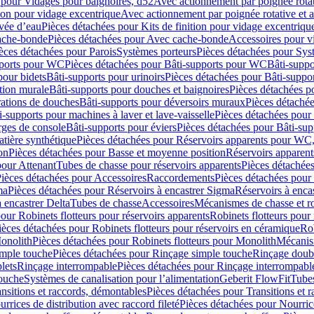
 pour Vidages pour baignoires, d52
Avec actionnement par poignée rota
tion pour vidage excentrique
Avec actionnement par poignée rotative et a
ivée d’eau
Pièces détachées pour Kits de finition pour vidage excentrique
ache-bonde
Pièces détachées pour Avec cache-bonde
Accessoires pour v
èces détachées pour Parois
Systèmes porteurs
Pièces détachées pour Sys
pports pour WC
Pièces détachées pour Bâti-supports pour WC
Bâti-suppo
pour bidets
Bâti-supports pour urinoirs
Pièces détachées pour Bâti-suppor
tion murale
Bâti-supports pour douches et baignoires
Pièces détachées p
rations de douches
Bâti-supports pour déversoirs muraux
Pièces détaché
i-supports pour machines à laver et lave-vaisselle
Pièces détachées pour 
rges de console
Bâti-supports pour éviers
Pièces détachées pour Bâti-sup
tière synthétique
Pièces détachées pour Réservoirs apparents pour WC,
on
Pièces détachées pour Basse et moyenne position
Réservoirs apparent
pour Attenant
Tubes de chasse pour réservoirs apparents
Pièces détachées
ièces détachées pour Accessoires
Raccordements
Pièces détachées pou
ma
Pièces détachées pour Réservoirs à encastrer Sigma
Réservoirs à enc
 encastrer Delta
Tubes de chasse
Accessoires
Mécanismes de chasse et rob
our Robinets flotteurs pour réservoirs apparents
Robinets flotteurs pour 
ièces détachées pour Robinets flotteurs pour réservoirs en céramique
Rob
Monolith
Pièces détachées pour Robinets flotteurs pour Monolith
Mécanis
imple touche
Pièces détachées pour Rinçage simple touche
Rinçage doub
lets
Rinçage interrompable
Pièces détachées pour Rinçage interrompabl
touche
Systèmes de canalisation pour l’alimentation
Geberit FlowFit
Tube
nsitions et raccords, démontables
Pièces détachées pour Transitions et 
rrices de distribution avec raccord fileté
Pièces détachées pour Nourrice