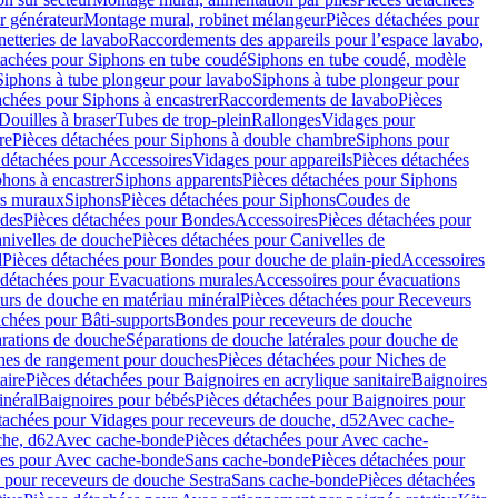
r générateur
Montage mural, robinet mélangeur
Pièces détachées pour
netteries de lavabo
Raccordements des appareils pour l’espace lavabo,
tachées pour Siphons en tube coudé
Siphons en tube coudé, modèle
Siphons à tube plongeur pour lavabo
Siphons à tube plongeur pour
achées pour Siphons à encastrer
Raccordements de lavabo
Pièces
Douilles à braser
Tubes de trop-plein
Rallonges
Vidages pour
re
Pièces détachées pour Siphons à double chambre
Siphons pour
 détachées pour Accessoires
Vidages pour appareils
Pièces détachées
hons à encastrer
Siphons apparents
Pièces détachées pour Siphons
rs muraux
Siphons
Pièces détachées pour Siphons
Coudes de
des
Pièces détachées pour Bondes
Accessoires
Pièces détachées pour
nivelles de douche
Pièces détachées pour Canivelles de
d
Pièces détachées pour Bondes pour douche de plain-pied
Accessoires
 détachées pour Evacuations murales
Accessoires pour évacuations
urs de douche en matériau minéral
Pièces détachées pour Receveurs
achées pour Bâti-supports
Bondes pour receveurs de douche
arations de douche
Séparations de douche latérales pour douche de
hes de rangement pour douches
Pièces détachées pour Niches de
aire
Pièces détachées pour Baignoires en acrylique sanitaire
Baignoires
inéral
Baignoires pour bébés
Pièces détachées pour Baignoires pour
tachées pour Vidages pour receveurs de douche, d52
Avec cache-
che, d62
Avec cache-bonde
Pièces détachées pour Avec cache-
ées pour Avec cache-bonde
Sans cache-bonde
Pièces détachées pour
 pour receveurs de douche Sestra
Sans cache-bonde
Pièces détachées