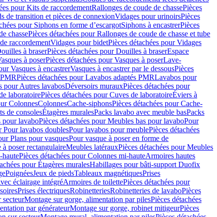
ées pour Kits de raccordement
Rallonges de coude de chasse
Pièces
s de transition et pièces de connexion
Vidages pour urinoirs
Pièces
achées pour Siphons en forme d’escargot
Siphons à encastrer
Pièces
de chasse
Pièces détachées pour Rallonges de coude de chasse et tube
 de raccordement
Vidages pour bidet
Pièces détachées pour Vidages
ouilles à braser
Pièces détachées pour Douilles à braser
Espace
asques à poser
Pièces détachées pour Vasques à poser
Lave-
our Vasques à encastrer
Vasques à encastrer par le dessous
Pièces
s PMR
Pièces détachées pour Lavabos adaptés PMR
Lavabos pour
s pour Autres lavabos
Déversoirs muraux
Pièces détachées pour
e laboratoire
Pièces détachées pour Cuves de laboratoire
Éviers à
our Colonnes
Colonnes
Cache-siphons
Pièces détachées pour Cache-
ts de consoles
Étagères murales
Packs lavabo avec meuble bas
Packs
 pour lavabo
Pièces détachées pour Meubles bas pour lavabo
Pour
r Pour lavabos doubles
Pour lavabos pour meuble
Pièces détachées
our Plans pour vasques
Pour vasque à poser en forme de
 à poser rectangulaire
Meubles latéraux
Pièces détachées pour Meubles
-haute
Pièces détachées pour Colonnes mi-haute
Armoires hautes
tachées pour Étagères murales
Habillages pour bâti-support Duofix
ge
Poignées
Jeux de pieds
Tableaux magnétiques
Prises
vec éclairage intégré
Armoires de toilette
Pièces détachées pour
soires
Prises électriques
Robinetteries
Robinetteries de lavabo
Pièces
 secteur
Montage sur gorge, alimentation par piles
Pièces détachées
entation par générateur
Montage sur gorge, robinet mitigeur
Pièces
n sur secteur
Montage mural, alimentation par piles
Pièces détachées