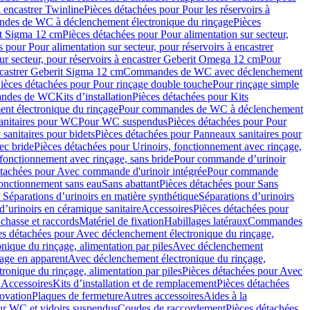
à encastrer Twinline
Pièces détachées pour Pour les réservoirs à
es de WC à déclenchement électronique du rinçage
Pièces
rit Sigma 12 cm
Pièces détachées pour Pour alimentation sur secteur,
 pour Pour alimentation sur secteur, pour réservoirs à encastrer
ur secteur, pour réservoirs à encastrer Geberit Omega 12 cm
Pour
encastrer Geberit Sigma 12 cm
Commandes de WC avec déclenchement
ièces détachées pour Pour rinçage double touche
Pour rinçage simple
mandes de WC
Kits d’installation
Pièces détachées pour Kits
nt électronique du rinçage
Pour commandes de WC à déclenchement
anitaires pour WC
Pour WC suspendus
Pièces détachées pour Pour
sanitaires pour bidets
Pièces détachées pour Panneaux sanitaires pour
ec bride
Pièces détachées pour Urinoirs, fonctionnement avec rinçage,
 fonctionnement avec rinçage, sans bride
Pour commande d’urinoir
étachées pour Avec commande d'urinoir intégrée
Pour commande
fonctionnement sans eau
Sans abattant
Pièces détachées pour Sans
 Séparations d’urinoirs en matière synthétique
Séparations d’urinoirs
d’urinoirs en céramique sanitaire
Accessoires
Pièces détachées pour
chasse et raccords
Matériel de fixation
Habillages latéraux
Commandes
es détachées pour Avec déclenchement électronique du rinçage,
ique du rinçage, alimentation par piles
Avec déclenchement
age en apparent
Avec déclenchement électronique du rinçage,
onique du rinçage, alimentation par piles
Pièces détachées pour Avec
 Accessoires
Kits d’installation et de remplacement
Pièces détachées
novation
Plaques de fermeture
Autres accessoires
Aides à la
ur WC et vidoirs suspendus
Coudes de raccordement
Pièces détachées