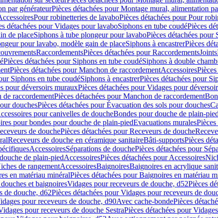
on par générateur
Pièces détachées pour Montage mural, alimentation pa
Accessoires
Pour robinetteries de lavabo
Pièces détachées pour Pour robi
es détachées pour Vidages pour lavabo
Siphons en tube coudé
Pièces dé
in de place
Siphons à tube plongeur pour lavabo
Pièces détachées pour 
ongeur pour lavabo, modèle gain de place
Siphons à encastrer
Pièces dét
ouvrements
Raccordements
Pièces détachées pour Raccordements
Joints
dé
Pièces détachées pour Siphons en tube coudé
Siphons à double chamb
ent
Pièces détachées pour Manchon de raccordement
Accessoires
Pièces
our Siphons en tube coudé
Siphons à encastrer
Pièces détachées pour Sip
s pour déversoirs muraux
Pièces détachées pour Vidages pour déversoi
 de raccordement
Pièces détachées pour Manchon de raccordement
Bon
pour douches
Pièces détachées pour Évacuation des sols pour douches
Ca
ccessoires pour canivelles de douche
Bondes pour douche de plain-pie
ires pour bondes pour douche de plain-pied
Evacuations murales
Pièces
eceveurs de douche
Pièces détachées pour Receveurs de douche
Receve
ral
Receveurs de douche en céramique sanitaire
Bâti-supports
Pièces dét
pécifiques
Accessoires
Séparations de douche
Pièces détachées pour Sép
 douche de plain-pied
Accessoires
Pièces détachées pour Accessoires
Nic
Niches de rangement
Accessoires
Baignoires
Baignoires en acrylique sanit
res en matériau minéral
Pièces détachées pour Baignoires en matériau m
douches et baignoires
Vidages pour receveurs de douche, d52
Pièces dé
s de douche, d62
Pièces détachées pour Vidages pour receveurs de dou
Vidages pour receveurs de douche, d90
Avec cache-bonde
Pièces détach
Vidages pour receveurs de douche Sestra
Pièces détachées pour Vidages