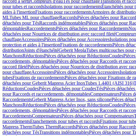
raccord à sertir
Compteurs d'eau
Tés pour chauffage
Transitions et rac
pour tubes et raccords
Isolations pour raccordements
Étanchéités pour t
aides à l'insertion
Fixations pour raccordements
Armoires de distributi
ML
Tubes ML pour chauffage
Raccords
Pièces détachées pour Raccor
détachées pour Tés
Raccords indémontables
Pièces détachées pour Ra
démontables
Raccordements
Pièces détachées pour Raccordements
Nou
détachées pour Nourrices de distribution avec raccord fileté
Compteurs
chauffage
Accessoires
Pièces détachées pour Accessoires
Isolations pou
protection et aides à l'insertion
Fixations de raccordements
Pièces déta
distribution
Joints d'étanchéité
Geberit Mepla
Tubes multicouches pour 
Manchons
Réductions
Pièces détachées pour Réductions
Coudes
Pièces
raccordements, démontables
Pièces détachées pour Raccords et racco
raccord fileté
Pièces détachées pour Nourrices de distribution avec racc
pour chauffage
Accessoires
Pièces détachées pour Accessoires
Isolatio
tubes
Fixations de raccordements
Pièces détachées pour Fixations de 
détachées pour Geberit Mapress Acier Inox
Tubes 1.4401 (AISI 316)
T
Réductions
Coudes
Pièces détachées pour Coudes
Tés
Pièces détachées
pour Raccords et raccordements, démontables
Compensateurs
Pièces 
Raccordements
Geberit Mapress Acier Inox, sans silicone
Pièces détac
Manchons
Réductions
Pièces détachées pour Réductions
Coudes
Pièces
raccordements, démontables
Pièces détachées pour Raccords et racco
Raccordements
Compensateurs
Pièces détachées pour Compensateurs
T
raccordements
Etanchements pour tubes et raccords
Fixations pour tub
Mapress Therm
Tubes Therm
Raccords
Pièces détachées pour Raccord
détachées pour Tés
Transitions indémontables
Pièces détachées pour T