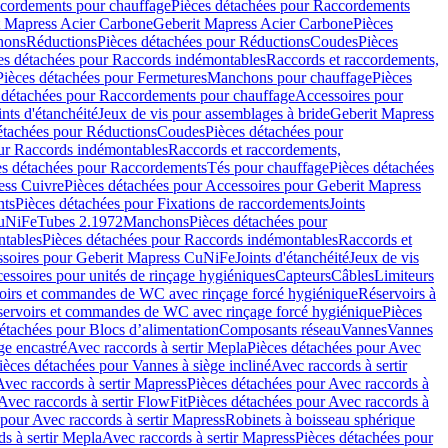
cordements pour chauffage
Pièces détachées pour Raccordements
t Mapress Acier Carbone
Geberit Mapress Acier Carbone
Pièces
hons
Réductions
Pièces détachées pour Réductions
Coudes
Pièces
es détachées pour Raccords indémontables
Raccords et raccordements,
Pièces détachées pour Fermetures
Manchons pour chauffage
Pièces
 détachées pour Raccordements pour chauffage
Accessoires pour
ints d'étanchéité
Jeux de vis pour assemblages à bride
Geberit Mapress
étachées pour Réductions
Coudes
Pièces détachées pour
ur Raccords indémontables
Raccords et raccordements,
es détachées pour Raccordements
Tés pour chauffage
Pièces détachées
ess Cuivre
Pièces détachées pour Accessoires pour Geberit Mapress
nts
Pièces détachées pour Fixations de raccordements
Joints
CuNiFe
Tubes 2.1972
Manchons
Pièces détachées pour
tables
Pièces détachées pour Raccords indémontables
Raccords et
soires pour Geberit Mapress CuNiFe
Joints d'étanchéité
Jeux de vis
essoires pour unités de rinçage hygiéniques
Capteurs
Câbles
Limiteurs
voirs et commandes de WC avec rinçage forcé hygiénique
Réservoirs à
éservoirs et commandes de WC avec rinçage forcé hygiénique
Pièces
étachées pour Blocs d’alimentation
Composants réseau
Vannes
Vannes
ge encastré
Avec raccords à sertir Mepla
Pièces détachées pour Avec
ièces détachées pour Vannes à siège incliné
Avec raccords à sertir
Avec raccords à sertir Mapress
Pièces détachées pour Avec raccords à
Avec raccords à sertir FlowFit
Pièces détachées pour Avec raccords à
 pour Avec raccords à sertir Mapress
Robinets à boisseau sphérique
s à sertir Mepla
Avec raccords à sertir Mapress
Pièces détachées pour