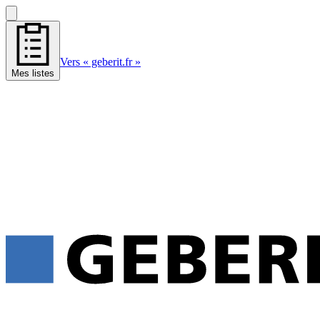
Vers « geberit.fr »
Mes listes