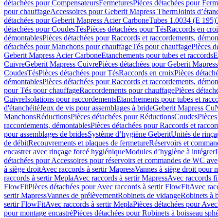
détachées pour Compensateurs
Fermetures
Pièces détachées pour Ferm
pour chauffage
Accessoires pour Geberit Mapress Therm
Joints d’étan
détachées pour Geberit Mapress Acier Carbone
Tubes 1.0034 (E 195)
détachées pour Coudes
Tés
Pièces détachées pour Tés
Raccords en cro
démontables
Pièces détachées pour Raccords et raccordements, démon
détachées pour Manchons pour chauffage
Tés pour chauffage
Pièces d
Geberit Mapress Acier Carbone
Etanchements pour tubes et raccords
E
Cuivre
Geberit Mapress Cuivre
Pièces détachées pour Geberit Mapres
Coudes
Tés
Pièces détachées pour Tés
Raccords en croix
Pièces détach
démontables
Pièces détachées pour Raccords et raccordements, démon
pour Tés pour chauffage
Raccordements pour chauffage
Pièces détach
Cuivre
Isolations pour raccordements
Etanchements pour tubes et racc
d'étanchéité
Jeux de vis pour assemblages à bride
Geberit Mapress Cu
Manchons
Réductions
Pièces détachées pour Réductions
Coudes
Pièces
raccordements, démontables
Pièces détachées pour Raccords et racco
pour assemblages de brides
Système d’hygiène Geberit
Unités de rinç
de débit
Recouvrements et plaques de fermeture
Réservoirs et comman
encastrer avec rinçage forcé hygiénique
Modules d’hygiène à intégrer
détachées pour Accessoires pour réservoirs et commandes de WC avec
à siège droit
Avec raccords à sertir Mapress
Vannes à siège droit pour 
raccords à sertir Mepla
Avec raccords à sertir Mapress
Avec raccords fi
FlowFit
Pièces détachées pour Avec raccords à sertir FlowFit
Avec racc
sertir Mapress
Vannes de prélèvement
Robinets de vidange
Robinets à 
sertir FlowFit
Avec raccords à sertir Mepla
Pièces détachées pour Avec 
pour montage encastré
Pièces détachées pour Robinets à boisseau sph