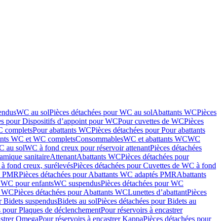
endus
WC au sol
Pièces détachées pour WC au sol
Abattants WC
Pièces
es pour Dispositifs d’appoint pour WC
Pour cuvettes de WC
Pièces
C complets
Pour abattants WC
Pièces détachées pour Pour abattants
ants WC et WC complets
Consommables
WC et abattants WC
WC
C au sol
WC à fond creux pour réservoir attenant
Pièces détachées
amique sanitaire
Attenant
Abattants WC
Pièces détachées pour
à fond creux, surélevés
Pièces détachées pour Cuvettes de WC à fond
és PMR
Pièces détachées pour Abattants WC adaptés PMR
Abattants
r WC pour enfants
WC suspendus
Pièces détachées pour WC
s WC
Pièces détachées pour Abattants WC
Lunettes d’abattant
Pièces
r Bidets suspendus
Bidets au sol
Pièces détachées pour Bidets au
s pour Plaques de déclenchement
Pour réservoirs à encastrer
astrer Omega
Pour réservoirs à encastrer Kappa
Pièces détachées pour