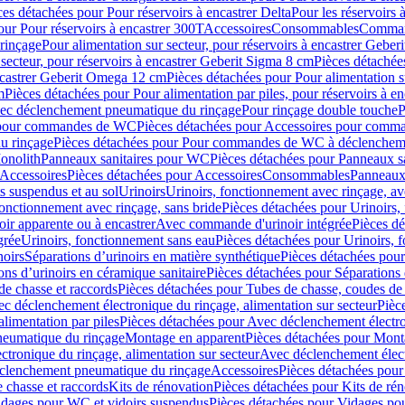
ces détachées pour Pour réservoirs à encastrer Delta
Pour les réservoirs 
our Pour réservoirs à encastrer 300T
Accessoires
Consommables
Command
rinçage
Pour alimentation sur secteur, pour réservoirs à encastrer Gebe
 secteur, pour réservoirs à encastrer Geberit Sigma 8 cm
Pièces détachées
encastrer Geberit Omega 12 cm
Pièces détachées pour Pour alimentation s
m
Pièces détachées pour Pour alimentation par piles, pour réservoirs à 
c déclenchement pneumatique du rinçage
Pour rinçage double touche
P
 pour commandes de WC
Pièces détachées pour Accessoires pour com
u rinçage
Pièces détachées pour Pour commandes de WC à déclencheme
onolith
Panneaux sanitaires pour WC
Pièces détachées pour Panneaux s
Accessoires
Pièces détachées pour Accessoires
Consommables
Panneaux 
s suspendus et au sol
Urinoirs
Urinoirs, fonctionnement avec rinçage, av
fonctionnement avec rinçage, sans bride
Pièces détachées pour Urinoirs,
ir apparente ou à encastrer
Avec commande d'urinoir intégrée
Pièces d
grée
Urinoirs, fonctionnement sans eau
Pièces détachées pour Urinoirs, 
noirs
Séparations d’urinoirs en matière synthétique
Pièces détachées pour
ons d’urinoirs en céramique sanitaire
Pièces détachées pour Séparations 
de chasse et raccords
Pièces détachées pour Tubes de chasse, coudes de 
c déclenchement électronique du rinçage, alimentation sur secteur
Pièc
limentation par piles
Pièces détachées pour Avec déclenchement électron
neumatique du rinçage
Montage en apparent
Pièces détachées pour Mont
tronique du rinçage, alimentation sur secteur
Avec déclenchement électr
clenchement pneumatique du rinçage
Accessoires
Pièces détachées pour
 chasse et raccords
Kits de rénovation
Pièces détachées pour Kits de ré
dages pour WC et vidoirs suspendus
Pièces détachées pour Vidages po