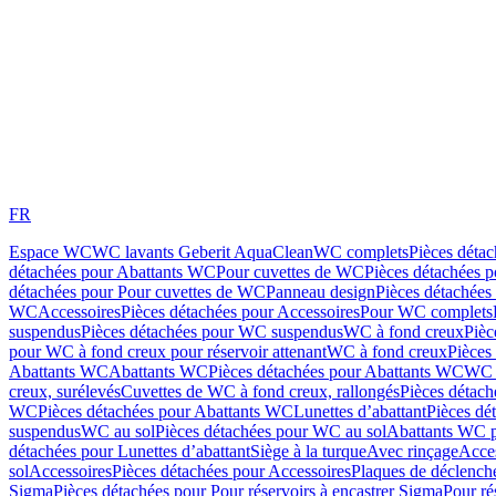
FR
Espace WC
WC lavants Geberit AquaClean
WC complets
Pièces déta
détachées pour Abattants WC
Pour cuvettes de WC
Pièces détachées 
détachées pour Pour cuvettes de WC
Panneau design
Pièces détachées
WC
Accessoires
Pièces détachées pour Accessoires
Pour WC complets
suspendus
Pièces détachées pour WC suspendus
WC à fond creux
Pièc
pour WC à fond creux pour réservoir attenant
WC à fond creux
Pièces
Abattants WC
Abattants WC
Pièces détachées pour Abattants WC
WC 
creux, surélevés
Cuvettes de WC à fond creux, rallongés
Pièces détach
WC
Pièces détachées pour Abattants WC
Lunettes d’abattant
Pièces dé
suspendus
WC au sol
Pièces détachées pour WC au sol
Abattants WC p
détachées pour Lunettes d’abattant
Siège à la turque
Avec rinçage
Acce
sol
Accessoires
Pièces détachées pour Accessoires
Plaques de déclenc
Sigma
Pièces détachées pour Pour réservoirs à encastrer Sigma
Pour ré