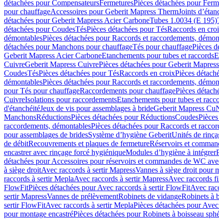
détachées pour Compensateurs
Fermetures
Pièces détachées pour Ferm
pour chauffage
Accessoires pour Geberit Mapress Therm
Joints d’étan
détachées pour Geberit Mapress Acier Carbone
Tubes 1.0034 (E 195)
détachées pour Coudes
Tés
Pièces détachées pour Tés
Raccords en cro
démontables
Pièces détachées pour Raccords et raccordements, démon
détachées pour Manchons pour chauffage
Tés pour chauffage
Pièces d
Geberit Mapress Acier Carbone
Etanchements pour tubes et raccords
E
Cuivre
Geberit Mapress Cuivre
Pièces détachées pour Geberit Mapres
Coudes
Tés
Pièces détachées pour Tés
Raccords en croix
Pièces détach
démontables
Pièces détachées pour Raccords et raccordements, démon
pour Tés pour chauffage
Raccordements pour chauffage
Pièces détach
Cuivre
Isolations pour raccordements
Etanchements pour tubes et racc
d'étanchéité
Jeux de vis pour assemblages à bride
Geberit Mapress Cu
Manchons
Réductions
Pièces détachées pour Réductions
Coudes
Pièces
raccordements, démontables
Pièces détachées pour Raccords et racco
pour assemblages de brides
Système d’hygiène Geberit
Unités de rinç
de débit
Recouvrements et plaques de fermeture
Réservoirs et comman
encastrer avec rinçage forcé hygiénique
Modules d’hygiène à intégrer
détachées pour Accessoires pour réservoirs et commandes de WC avec
à siège droit
Avec raccords à sertir Mapress
Vannes à siège droit pour 
raccords à sertir Mepla
Avec raccords à sertir Mapress
Avec raccords fi
FlowFit
Pièces détachées pour Avec raccords à sertir FlowFit
Avec racc
sertir Mapress
Vannes de prélèvement
Robinets de vidange
Robinets à 
sertir FlowFit
Avec raccords à sertir Mepla
Pièces détachées pour Avec 
pour montage encastré
Pièces détachées pour Robinets à boisseau sph