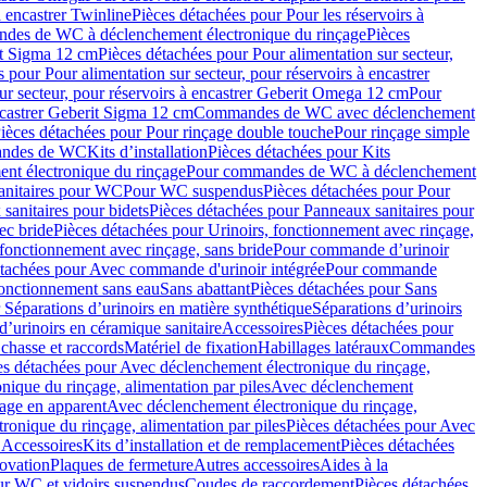
à encastrer Twinline
Pièces détachées pour Pour les réservoirs à
es de WC à déclenchement électronique du rinçage
Pièces
rit Sigma 12 cm
Pièces détachées pour Pour alimentation sur secteur,
 pour Pour alimentation sur secteur, pour réservoirs à encastrer
ur secteur, pour réservoirs à encastrer Geberit Omega 12 cm
Pour
encastrer Geberit Sigma 12 cm
Commandes de WC avec déclenchement
ièces détachées pour Pour rinçage double touche
Pour rinçage simple
mandes de WC
Kits d’installation
Pièces détachées pour Kits
nt électronique du rinçage
Pour commandes de WC à déclenchement
anitaires pour WC
Pour WC suspendus
Pièces détachées pour Pour
sanitaires pour bidets
Pièces détachées pour Panneaux sanitaires pour
ec bride
Pièces détachées pour Urinoirs, fonctionnement avec rinçage,
 fonctionnement avec rinçage, sans bride
Pour commande d’urinoir
étachées pour Avec commande d'urinoir intégrée
Pour commande
fonctionnement sans eau
Sans abattant
Pièces détachées pour Sans
 Séparations d’urinoirs en matière synthétique
Séparations d’urinoirs
d’urinoirs en céramique sanitaire
Accessoires
Pièces détachées pour
chasse et raccords
Matériel de fixation
Habillages latéraux
Commandes
es détachées pour Avec déclenchement électronique du rinçage,
ique du rinçage, alimentation par piles
Avec déclenchement
age en apparent
Avec déclenchement électronique du rinçage,
onique du rinçage, alimentation par piles
Pièces détachées pour Avec
 Accessoires
Kits d’installation et de remplacement
Pièces détachées
novation
Plaques de fermeture
Autres accessoires
Aides à la
ur WC et vidoirs suspendus
Coudes de raccordement
Pièces détachées