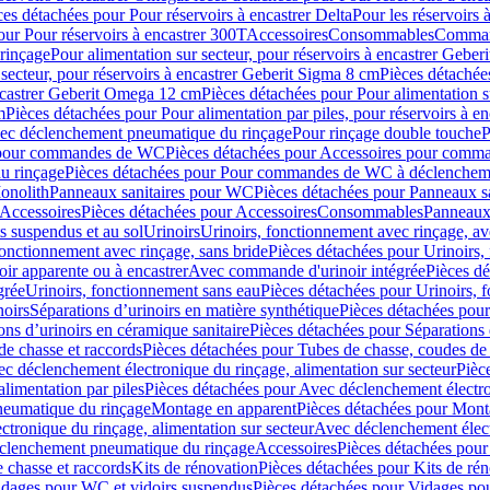
ces détachées pour Pour réservoirs à encastrer Delta
Pour les réservoirs 
our Pour réservoirs à encastrer 300T
Accessoires
Consommables
Command
rinçage
Pour alimentation sur secteur, pour réservoirs à encastrer Gebe
 secteur, pour réservoirs à encastrer Geberit Sigma 8 cm
Pièces détachées
encastrer Geberit Omega 12 cm
Pièces détachées pour Pour alimentation s
m
Pièces détachées pour Pour alimentation par piles, pour réservoirs à 
c déclenchement pneumatique du rinçage
Pour rinçage double touche
P
 pour commandes de WC
Pièces détachées pour Accessoires pour com
u rinçage
Pièces détachées pour Pour commandes de WC à déclencheme
onolith
Panneaux sanitaires pour WC
Pièces détachées pour Panneaux s
Accessoires
Pièces détachées pour Accessoires
Consommables
Panneaux 
s suspendus et au sol
Urinoirs
Urinoirs, fonctionnement avec rinçage, av
fonctionnement avec rinçage, sans bride
Pièces détachées pour Urinoirs,
ir apparente ou à encastrer
Avec commande d'urinoir intégrée
Pièces d
grée
Urinoirs, fonctionnement sans eau
Pièces détachées pour Urinoirs, 
noirs
Séparations d’urinoirs en matière synthétique
Pièces détachées pour
ons d’urinoirs en céramique sanitaire
Pièces détachées pour Séparations 
de chasse et raccords
Pièces détachées pour Tubes de chasse, coudes de 
c déclenchement électronique du rinçage, alimentation sur secteur
Pièc
limentation par piles
Pièces détachées pour Avec déclenchement électron
neumatique du rinçage
Montage en apparent
Pièces détachées pour Mont
tronique du rinçage, alimentation sur secteur
Avec déclenchement électr
clenchement pneumatique du rinçage
Accessoires
Pièces détachées pour
 chasse et raccords
Kits de rénovation
Pièces détachées pour Kits de ré
dages pour WC et vidoirs suspendus
Pièces détachées pour Vidages po