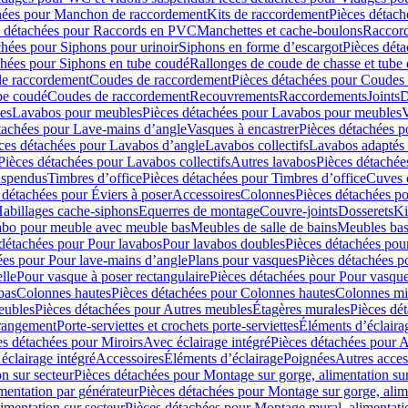
hées pour Manchon de raccordement
Kits de raccordement
Pièces détach
s détachées pour Raccords en PVC
Manchettes et cache-boulons
Raccord
chées pour Siphons pour urinoir
Siphons en forme d’escargot
Pièces dét
chées pour Siphons en tube coudé
Rallonges de coude de chasse et tube 
de raccordement
Coudes de raccordement
Pièces détachées pour Coudes
be coudé
Coudes de raccordement
Recouvrements
Raccordements
Joints
D
es
Lavabos pour meubles
Pièces détachées pour Lavabos pour meubles
V
tachées pour Lave-mains d’angle
Vasques à encastrer
Pièces détachées p
ces détachées pour Lavabos d’angle
Lavabos collectifs
Lavabos adapté
Pièces détachées pour Lavabos collectifs
Autres lavabos
Pièces détachée
uspendus
Timbres dʼoffice
Pièces détachées pour Timbres dʼoffice
Cuves d
 détachées pour Éviers à poser
Accessoires
Colonnes
Pièces détachées p
abillages cache-siphons
Equerres de montage
Couvre-joints
Dosserets
Ki
vabo pour meuble avec meuble bas
Meubles de salle de bains
Meubles bas
 détachées pour Pour lavabos
Pour lavabos doubles
Pièces détachées pou
ées pour Pour lave-mains d’angle
Plans pour vasques
Pièces détachées p
lle
Pour vasque à poser rectangulaire
Pièces détachées pour Pour vasque
bas
Colonnes hautes
Pièces détachées pour Colonnes hautes
Colonnes mi
eubles
Pièces détachées pour Autres meubles
Étagères murales
Pièces dé
 rangement
Porte-serviettes et crochets porte-serviettes
Éléments d’éclaira
es détachées pour Miroirs
Avec éclairage intégré
Pièces détachées pour A
éclairage intégré
Accessoires
Éléments d’éclairage
Poignées
Autres acces
n sur secteur
Pièces détachées pour Montage sur gorge, alimentation sur
mentation par générateur
Pièces détachées pour Montage sur gorge, alim
imentation sur secteur
Pièces détachées pour Montage mural, alimentatio