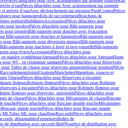
tive
Pièces détachées pour Avec actionnement par poignée rotative
Kits
rrivée d’eau
Pièces détachées pour Avec actionnement par poignée
 et arrivée d’eau
Avec déclenchement par pression PushControl
Pièces
idages pour baignoires
Kits de raccordement
Bouchons de
tèmes porteurs
Habillages
Accessoires
Pièces détachées pour
rts pour lavabos
Pièces détachées pour Bâti-supports pour
ts pour urinoirs
Bâti-supports pour douches avec évacuation
our Bâti-supports pour douches et baignoires
Bâti-supports pour
es pour Bâti-supports pour déversoirs muraux
Bâti-supports pour
Bâti-supports pour machines à laver et lave-vaisselle
Bâti-supports
ports pour éviers
Accessoires
Pièces détachées pour
 en matière synthétique
Attenant
Pièces détachées pour Attenant
Haute
s pour WC, en céramique sanitaire
Pièces détachées pour Réservoirs
 pour Tubes de chasse pour réservoirs apparents
Haute position
Pièces
r Raccordements
Joints
Fixations
Manchettes
Mamelons, rosaces et
astrer Omega
Pièces détachées pour Réservoirs à encastrer
inets flotteurs
Robinets flotteurs
Pièces détachées pour Robinets
réservoirs à encastrer
Pièces détachées pour Robinets flotteurs pour
inets flotteurs pour réservoirs, universels
Pièces détachées pour
mes de chasse
Pièces détachées pour Mécanismes de chasse
Rinçage
le touche
Pièces détachées pour Rinçage double touche
Mécanismes
e
Rinçage simple touche
Pièces détachées pour Rinçage simple
s ML
Tubes ML pour chauffage
Raccords
Pièces détachées pour
raccords, démontables
Fermetures
Boîtes de
s de distribution avec raccord fileté
Nourrice de distribution avec