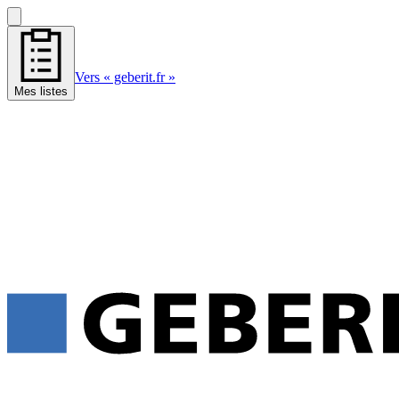
Vers « geberit.fr »
Mes listes