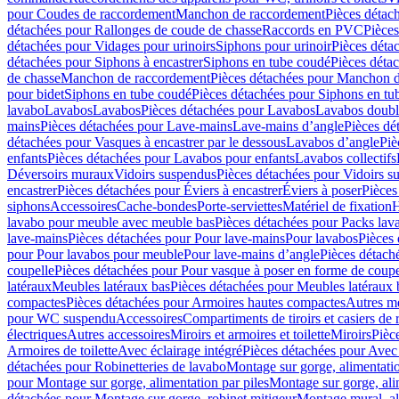
pour Coudes de raccordement
Manchon de raccordement
Pièces détac
détachées pour Rallonges de coude de chasse
Raccords en PVC
Pièce
détachées pour Vidages pour urinoirs
Siphons pour urinoir
Pièces déta
détachées pour Siphons à encastrer
Siphons en tube coudé
Pièces déta
de chasse
Manchon de raccordement
Pièces détachées pour Manchon 
pour bidet
Siphons en tube coudé
Pièces détachées pour Siphons en tu
lavabo
Lavabos
Lavabos
Pièces détachées pour Lavabos
Lavabos doubl
mains
Pièces détachées pour Lave-mains
Lave-mains d’angle
Pièces dé
détachées pour Vasques à encastrer par le dessous
Lavabos d’angle
Piè
enfants
Pièces détachées pour Lavabos pour enfants
Lavabos collectifs
Déversoirs muraux
Vidoirs suspendus
Pièces détachées pour Vidoirs s
encastrer
Pièces détachées pour Éviers à encastrer
Éviers à poser
Pièces
siphons
Accessoires
Cache-bondes
Porte-serviettes
Matériel de fixation
H
lavabo pour meuble avec meuble bas
Pièces détachées pour Packs la
lave-mains
Pièces détachées pour Pour lave-mains
Pour lavabos
Pièces
pour Pour lavabos pour meuble
Pour lave-mains d’angle
Pièces détach
coupelle
Pièces détachées pour Pour vasque à poser en forme de coupe
latéraux
Meubles latéraux bas
Pièces détachées pour Meubles latéraux 
compactes
Pièces détachées pour Armoires hautes compactes
Autres m
pour WC suspendu
Accessoires
Compartiments de tiroirs et casiers de
électriques
Autres accessoires
Miroirs et armoires et toilette
Miroirs
Pièc
Armoires de toilette
Avec éclairage intégré
Pièces détachées pour Avec 
détachées pour Robinetteries de lavabo
Montage sur gorge, alimentatio
pour Montage sur gorge, alimentation par piles
Montage sur gorge, ali
détachées pour Montage sur gorge, robinet mitigeur
Montage mural, al