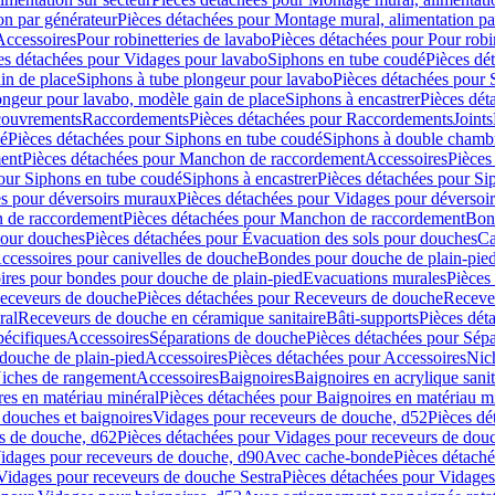
on par générateur
Pièces détachées pour Montage mural, alimentation pa
Accessoires
Pour robinetteries de lavabo
Pièces détachées pour Pour robi
es détachées pour Vidages pour lavabo
Siphons en tube coudé
Pièces dé
in de place
Siphons à tube plongeur pour lavabo
Pièces détachées pour 
ongeur pour lavabo, modèle gain de place
Siphons à encastrer
Pièces dét
ouvrements
Raccordements
Pièces détachées pour Raccordements
Joints
dé
Pièces détachées pour Siphons en tube coudé
Siphons à double chamb
ent
Pièces détachées pour Manchon de raccordement
Accessoires
Pièces
our Siphons en tube coudé
Siphons à encastrer
Pièces détachées pour Sip
s pour déversoirs muraux
Pièces détachées pour Vidages pour déversoi
 de raccordement
Pièces détachées pour Manchon de raccordement
Bon
pour douches
Pièces détachées pour Évacuation des sols pour douches
Ca
ccessoires pour canivelles de douche
Bondes pour douche de plain-pie
ires pour bondes pour douche de plain-pied
Evacuations murales
Pièces
eceveurs de douche
Pièces détachées pour Receveurs de douche
Receve
ral
Receveurs de douche en céramique sanitaire
Bâti-supports
Pièces dét
pécifiques
Accessoires
Séparations de douche
Pièces détachées pour Sép
 douche de plain-pied
Accessoires
Pièces détachées pour Accessoires
Nic
Niches de rangement
Accessoires
Baignoires
Baignoires en acrylique sanit
res en matériau minéral
Pièces détachées pour Baignoires en matériau m
douches et baignoires
Vidages pour receveurs de douche, d52
Pièces dé
s de douche, d62
Pièces détachées pour Vidages pour receveurs de dou
Vidages pour receveurs de douche, d90
Avec cache-bonde
Pièces détach
Vidages pour receveurs de douche Sestra
Pièces détachées pour Vidages