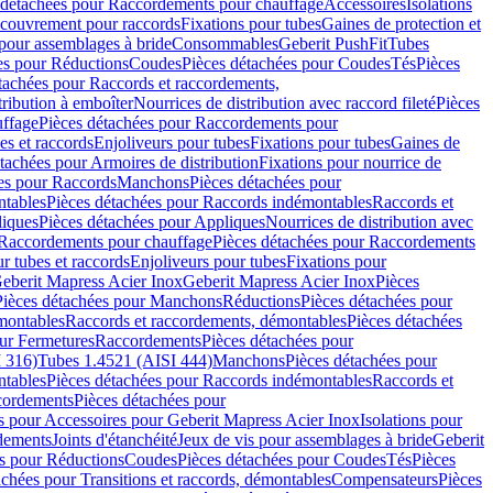
 détachées pour Raccordements pour chauffage
Accessoires
Isolations
couvrement pour raccords
Fixations pour tubes
Gaines de protection et
 pour assemblages à bride
Consommables
Geberit PushFit
Tubes
es pour Réductions
Coudes
Pièces détachées pour Coudes
Tés
Pièces
tachées pour Raccords et raccordements,
tribution à emboîter
Nourrices de distribution avec raccord fileté
Pièces
ffage
Pièces détachées pour Raccordements pour
s et raccords
Enjoliveurs pour tubes
Fixations pour tubes
Gaines de
tachées pour Armoires de distribution
Fixations pour nourrice de
es pour Raccords
Manchons
Pièces détachées pour
tables
Pièces détachées pour Raccords indémontables
Raccords et
iques
Pièces détachées pour Appliques
Nourrices de distribution avec
Raccordements pour chauffage
Pièces détachées pour Raccordements
 tubes et raccords
Enjoliveurs pour tubes
Fixations pour
eberit Mapress Acier Inox
Geberit Mapress Acier Inox
Pièces
Pièces détachées pour Manchons
Réductions
Pièces détachées pour
montables
Raccords et raccordements, démontables
Pièces détachées
ur Fermetures
Raccordements
Pièces détachées pour
 316)
Tubes 1.4521 (AISI 444)
Manchons
Pièces détachées pour
tables
Pièces détachées pour Raccords indémontables
Raccords et
ordements
Pièces détachées pour
s pour Accessoires pour Geberit Mapress Acier Inox
Isolations pour
rdements
Joints d'étanchéité
Jeux de vis pour assemblages à bride
Geberit
s pour Réductions
Coudes
Pièces détachées pour Coudes
Tés
Pièces
achées pour Transitions et raccords, démontables
Compensateurs
Pièces