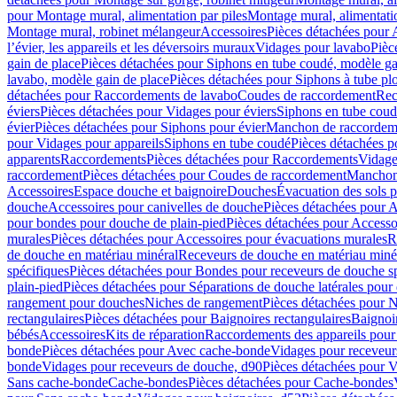
pour Montage mural, alimentation par piles
Montage mural, alimentati
Montage mural, robinet mélangeur
Accessoires
Pièces détachées pour 
l’évier, les appareils et les déversoirs muraux
Vidages pour lavabo
Pièc
gain de place
Pièces détachées pour Siphons en tube coudé, modèle ga
lavabo, modèle gain de place
Pièces détachées pour Siphons à tube pl
détachées pour Raccordements de lavabo
Coudes de raccordement
Rec
éviers
Pièces détachées pour Vidages pour éviers
Siphons en tube cou
évier
Pièces détachées pour Siphons pour évier
Manchon de raccordem
pour Vidages pour appareils
Siphons en tube coudé
Pièces détachées p
apparents
Raccordements
Pièces détachées pour Raccordements
Vidage
raccordement
Pièces détachées pour Coudes de raccordement
Manchon
Accessoires
Espace douche et baignoire
Douches
Évacuation des sols 
douche
Accessoires pour canivelles de douche
Pièces détachées pour A
pour bondes pour douche de plain-pied
Pièces détachées pour Accesso
murales
Pièces détachées pour Accessoires pour évacuations murales
R
de douche en matériau minéral
Receveurs de douche en matériau miné
spécifiques
Pièces détachées pour Bondes pour receveurs de douche s
plain-pied
Pièces détachées pour Séparations de douche latérales pour
rangement pour douches
Niches de rangement
Pièces détachées pour 
rectangulaires
Pièces détachées pour Baignoires rectangulaires
Baignoi
bébés
Accessoires
Kits de réparation
Raccordements des appareils pour 
bonde
Pièces détachées pour Avec cache-bonde
Vidages pour receveur
bonde
Vidages pour receveurs de douche, d90
Pièces détachées pour 
Sans cache-bonde
Cache-bondes
Pièces détachées pour Cache-bondes