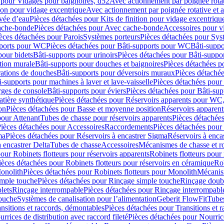
 pour Vidages pour baignoires, d52
Avec actionnement par poignée rota
tion pour vidage excentrique
Avec actionnement par poignée rotative et a
ivée d’eau
Pièces détachées pour Kits de finition pour vidage excentrique
ache-bonde
Pièces détachées pour Avec cache-bonde
Accessoires pour v
èces détachées pour Parois
Systèmes porteurs
Pièces détachées pour Sys
pports pour WC
Pièces détachées pour Bâti-supports pour WC
Bâti-suppo
pour bidets
Bâti-supports pour urinoirs
Pièces détachées pour Bâti-suppor
tion murale
Bâti-supports pour douches et baignoires
Pièces détachées p
rations de douches
Bâti-supports pour déversoirs muraux
Pièces détaché
i-supports pour machines à laver et lave-vaisselle
Pièces détachées pour 
rges de console
Bâti-supports pour éviers
Pièces détachées pour Bâti-sup
tière synthétique
Pièces détachées pour Réservoirs apparents pour WC,
on
Pièces détachées pour Basse et moyenne position
Réservoirs apparent
pour Attenant
Tubes de chasse pour réservoirs apparents
Pièces détachées
ièces détachées pour Accessoires
Raccordements
Pièces détachées pou
ma
Pièces détachées pour Réservoirs à encastrer Sigma
Réservoirs à enc
 encastrer Delta
Tubes de chasse
Accessoires
Mécanismes de chasse et rob
our Robinets flotteurs pour réservoirs apparents
Robinets flotteurs pour 
ièces détachées pour Robinets flotteurs pour réservoirs en céramique
Rob
Monolith
Pièces détachées pour Robinets flotteurs pour Monolith
Mécanis
imple touche
Pièces détachées pour Rinçage simple touche
Rinçage doub
lets
Rinçage interrompable
Pièces détachées pour Rinçage interrompabl
touche
Systèmes de canalisation pour l’alimentation
Geberit FlowFit
Tube
nsitions et raccords, démontables
Pièces détachées pour Transitions et 
rrices de distribution avec raccord fileté
Pièces détachées pour Nourrice