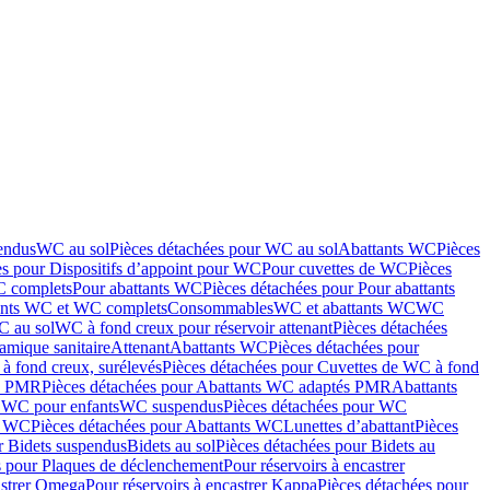
endus
WC au sol
Pièces détachées pour WC au sol
Abattants WC
Pièces
es pour Dispositifs d’appoint pour WC
Pour cuvettes de WC
Pièces
C complets
Pour abattants WC
Pièces détachées pour Pour abattants
ants WC et WC complets
Consommables
WC et abattants WC
WC
C au sol
WC à fond creux pour réservoir attenant
Pièces détachées
amique sanitaire
Attenant
Abattants WC
Pièces détachées pour
à fond creux, surélevés
Pièces détachées pour Cuvettes de WC à fond
és PMR
Pièces détachées pour Abattants WC adaptés PMR
Abattants
r WC pour enfants
WC suspendus
Pièces détachées pour WC
s WC
Pièces détachées pour Abattants WC
Lunettes d’abattant
Pièces
r Bidets suspendus
Bidets au sol
Pièces détachées pour Bidets au
s pour Plaques de déclenchement
Pour réservoirs à encastrer
astrer Omega
Pour réservoirs à encastrer Kappa
Pièces détachées pour