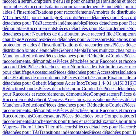
raccord à sertir
Compteurs d'eau
Tés pour chauffage
Transitions et rac
pour tubes et raccords
Isolations pour raccordements
Étanchéités pour t
aides à l'insertion
Fixations pour raccordements
Armoires de distributi
ML
Tubes ML pour chauffage
Raccords
Pièces détachées pour Raccor
détachées pour Tés
Raccords indémontables
Pièces détachées pour Ra
démontables
Raccordements
Pièces détachées pour Raccordements
Nou
détachées pour Nourrices de distribution avec raccord fileté
Compteurs
chauffage
Accessoires
Pièces détachées pour Accessoires
Isolations pou
protection et aides à l'insertion
Fixations de raccordements
Pièces déta
distribution
Joints d'étanchéité
Geberit Mepla
Tubes multicouches pour 
Manchons
Réductions
Pièces détachées pour Réductions
Coudes
Pièces
raccordements, démontables
Pièces détachées pour Raccords et racco
raccord fileté
Pièces détachées pour Nourrices de distribution avec racc
pour chauffage
Accessoires
Pièces détachées pour Accessoires
Isolatio
tubes
Fixations de raccordements
Pièces détachées pour Fixations de 
détachées pour Geberit Mapress Acier Inox
Tubes 1.4401 (AISI 316)
T
Réductions
Coudes
Pièces détachées pour Coudes
Tés
Pièces détachées
pour Raccords et raccordements, démontables
Compensateurs
Pièces 
Raccordements
Geberit Mapress Acier Inox, sans silicone
Pièces détac
Manchons
Réductions
Pièces détachées pour Réductions
Coudes
Pièces
raccordements, démontables
Pièces détachées pour Raccords et racco
Raccordements
Compensateurs
Pièces détachées pour Compensateurs
T
raccordements
Etanchements pour tubes et raccords
Fixations pour tub
Mapress Therm
Tubes Therm
Raccords
Pièces détachées pour Raccord
détachées pour Tés
Transitions indémontables
Pièces détachées pour T