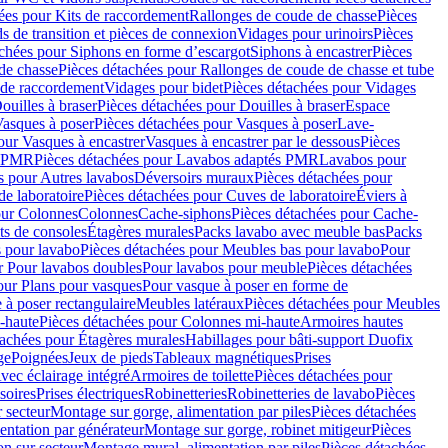
ées pour Kits de raccordement
Rallonges de coude de chasse
Pièces
s de transition et pièces de connexion
Vidages pour urinoirs
Pièces
achées pour Siphons en forme d’escargot
Siphons à encastrer
Pièces
de chasse
Pièces détachées pour Rallonges de coude de chasse et tube
 de raccordement
Vidages pour bidet
Pièces détachées pour Vidages
ouilles à braser
Pièces détachées pour Douilles à braser
Espace
asques à poser
Pièces détachées pour Vasques à poser
Lave-
our Vasques à encastrer
Vasques à encastrer par le dessous
Pièces
s PMR
Pièces détachées pour Lavabos adaptés PMR
Lavabos pour
s pour Autres lavabos
Déversoirs muraux
Pièces détachées pour
e laboratoire
Pièces détachées pour Cuves de laboratoire
Éviers à
our Colonnes
Colonnes
Cache-siphons
Pièces détachées pour Cache-
ts de consoles
Étagères murales
Packs lavabo avec meuble bas
Packs
 pour lavabo
Pièces détachées pour Meubles bas pour lavabo
Pour
r Pour lavabos doubles
Pour lavabos pour meuble
Pièces détachées
our Plans pour vasques
Pour vasque à poser en forme de
 à poser rectangulaire
Meubles latéraux
Pièces détachées pour Meubles
-haute
Pièces détachées pour Colonnes mi-haute
Armoires hautes
tachées pour Étagères murales
Habillages pour bâti-support Duofix
ge
Poignées
Jeux de pieds
Tableaux magnétiques
Prises
vec éclairage intégré
Armoires de toilette
Pièces détachées pour
soires
Prises électriques
Robinetteries
Robinetteries de lavabo
Pièces
 secteur
Montage sur gorge, alimentation par piles
Pièces détachées
entation par générateur
Montage sur gorge, robinet mitigeur
Pièces
n sur secteur
Montage mural, alimentation par piles
Pièces détachées