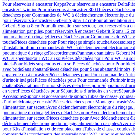
Pour réservoirs à encastrer Kappa
Pour réservoirs à encastrer Delta
Piè
encastrer Twinline
Pour réservoirs à encastrer 300T
Pièces détachées p
détachées pour Commandes de WC à déclenchement électronique du 
pour réservoirs à encastrer Geberit Sigma 12 cm
Pour alimentation sur
Geberit Sigma 8 cm
Pour alimentation sur secteur, pour réservoirs à 
alimentation par piles, pour réservoirs à encastrer Geberit Sigma 12 c
pneumatique du rinçage
Pièces détachées pour Commandes de WC ave
touche
Pièces détachées pour Pour rinçage simple touche
Accessoires
d’installation
Pour commandes de WC à déclenchement électronique d
pneumatique du rinçage
Raccordements
Panneaux sanitaires Geberit M
WC suspendus
Pour WC au sol
Pièces détachées pour Pour WC au sol
bidets
Pour bidets suspendus et au sol
Pièces détachées pour Pour bidet
avec bride
Sans abattant
Pièces détachées pour Sans abattant
Urinoirs, 
apparente ou à encastrer
Pièces détachées pour Pour commande d’urino
d'urinoir intégrée
Pièces détachées pour Pour commande d'urinoir inté
abattant
Séparations d’urinoirs
Pièces détachées pour Séparations d’uri
en verre
Pièces détachées pour Séparations d’urinoirs en verre
Séparati
Accessoires
Siphons et accessoires de siphon
Tubes de chasse, coudes 
dʼurinoir
Montage encastré
Pièces détachées pour Montage encastré
Ave
alimentation sur secteur
Avec déclenchement électronique du rinçage, a
pneumatique du rinçage
Pièces détachées pour Avec déclenchement p
alimentation sur secteur
Pièces détachées pour Avec déclenchement élec
déclenchement électronique du rinçage, alimentation par piles
Avec dé
pour Kits d’installation et de remplacement
Tubes de chasse, coudes de
commande
Raccordements des appareils pour WC, urinoirs et bidets
Vi