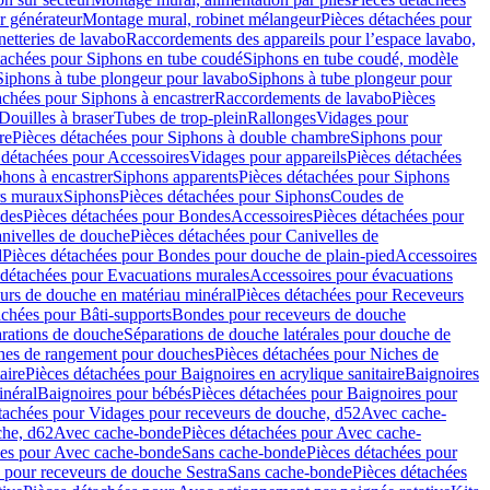
r générateur
Montage mural, robinet mélangeur
Pièces détachées pour
netteries de lavabo
Raccordements des appareils pour l’espace lavabo,
tachées pour Siphons en tube coudé
Siphons en tube coudé, modèle
Siphons à tube plongeur pour lavabo
Siphons à tube plongeur pour
achées pour Siphons à encastrer
Raccordements de lavabo
Pièces
Douilles à braser
Tubes de trop-plein
Rallonges
Vidages pour
re
Pièces détachées pour Siphons à double chambre
Siphons pour
 détachées pour Accessoires
Vidages pour appareils
Pièces détachées
hons à encastrer
Siphons apparents
Pièces détachées pour Siphons
rs muraux
Siphons
Pièces détachées pour Siphons
Coudes de
des
Pièces détachées pour Bondes
Accessoires
Pièces détachées pour
nivelles de douche
Pièces détachées pour Canivelles de
d
Pièces détachées pour Bondes pour douche de plain-pied
Accessoires
 détachées pour Evacuations murales
Accessoires pour évacuations
urs de douche en matériau minéral
Pièces détachées pour Receveurs
achées pour Bâti-supports
Bondes pour receveurs de douche
arations de douche
Séparations de douche latérales pour douche de
hes de rangement pour douches
Pièces détachées pour Niches de
aire
Pièces détachées pour Baignoires en acrylique sanitaire
Baignoires
inéral
Baignoires pour bébés
Pièces détachées pour Baignoires pour
tachées pour Vidages pour receveurs de douche, d52
Avec cache-
che, d62
Avec cache-bonde
Pièces détachées pour Avec cache-
ées pour Avec cache-bonde
Sans cache-bonde
Pièces détachées pour
 pour receveurs de douche Sestra
Sans cache-bonde
Pièces détachées