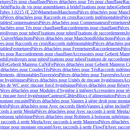
etures
Tés pour chauffage
Pièces détachées pour Tés pour chauffage
Rac
chéité
Packs de vis pour assemblages à bride
Fixations pour tubes
Geberi
Tubes 1.0215 (E 220)
Mamelons
Manchons
Pièces détachées pour Manc
ix
Pièces détachées pour Raccords en croix
Raccords indémontables
Pièc
tables
Compensateurs
Pièces détachées pour Compensateurs
Fermetures
étachées pour Tés pour chauffage
Raccordements pour chauffage
Pièces
njoliveurs pour tubes
Fixations pour tubes
Fixations de raccordements
Jo
s Cuivre
Manchons
Pièces détachées pour Manchons
Réductions
Pièces d
ées pour Raccords en croix
Raccords indémontables
Pièces détachées po
tables
Fermetures
Pièces détachées pour Fermetures
Raccordements
Pièc
ées pour Raccordements pour chauffage
Accessoires pour Geberit Mapr
ords
Enjoliveurs pour tubes
Fixations pour tubes
Fixations de raccordeme
NiFe
Geberit Mapress CuNiFe
Pièces détachées pour Geberit Mapress 
 détachées pour Coudes
Tés
Pièces détachées pour Tés
Raccords indémon
rdements, démontables
Traversées
Pièces détachées pour Traversées
Acces
age hygiéniques
Pièces détachées pour Unités de rinçage hygiéniques
Acc
des de WC avec rinçage forcé hygiénique
Pièces détachées pour Réser
Pièces détachées pour Modules d’hygiène à intégrer
Accessoires pour r
 rinçage forcé hygiénique
Capteurs
Câbles
Blocs d’alimentation
Pièces d
montage encastré
Pièces détachées pour Vannes à siège droit pour monta
letés
Pièces détachées pour Avec raccords filetés
Vannes à siège incliné
P
ords à sertir Mepla
Pièces détachées pour Avec raccords à sertir Mepla
boisseau sphérique
Pièces détachées pour Robinets à boisseau sphérique
raccords à sertir Mepla
Avec raccords à sertir Mapress
Pièces détachées
érique pour montage encastré
Avec raccords à sertir FlowFit
Avec raccord