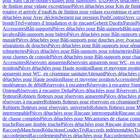
pour Sans cache-bonde
Vidages pour baignoires, d52
Pièces détachées
de finition pour vidage excentrique
Pièces détachées pour Kits de fini
rotative et arrivée d’eau
Kits de finition pour vidage excentrique et arr
détachées pour Avec déclenchement par pression PushControl
Avec c
bonde
Tés
Systèmes d’installation et de rinçage
Geberit Duofix
Parois
Pi
Accessoires
Bâti-supports
Pièces détachées pour Bâti-supports
Bâti-su
lavabos
Bâti-supports pour bidets
Pièces détachées pour Bâti-supports 
murale
Pièces détachées pour Bâti-supports pour douches avec évacua
séparations de douches
Pièces détachées pour Bâti-supports pour sépa
robinetteries
Pièces détachées pour Bâti-supports pour robinetteries
Bât
pour charges de console
Pièces détachées pour Bâti-supports pour cha
Accessoires
Réservoirs apparents
Réservoirs apparents pour WC, en ma
position
Pièces détachées pour Haute position
Basse et moyenne positi
apparents pour WC, en céramique sanitaire
Attenant
Pièces détachées 
détachées pour Haute position
Basse et moyenne position
Accessoires
P
modérateurs de débit
Réservoirs à encastrer
Réservoirs à encastrer Sig
Omega
Réservoirs à encastrer Delta
Pièces détachées pour Réservoirs à
flotteurs
Robinets flotteurs pour réservoirs apparents
Pièces détachées p
réservoirs à encastrer
Robinets flotteurs pour réservoirs en céramique
P
Robinets flotteurs pour réservoirs, universels
Robinets flotteurs pour 
interrompable
Pièces détachées pour Rinçage interrompable
Rinçage s
de chasse complets
Pièces détachées pour Mécanismes de chasse comp
touche
Rinçage double touche
Pièces détachées pour Rinçage double 
Raccords
Manchons
Réductions
Coudes
Tés
Raccords indémontables
Tra
raccordement
Raccordements
Pièces détachées pour Raccordements
Nou