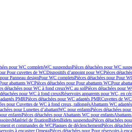
chées pour WC complets
WC suspendus
Pièces détachées pour WC susp
pour Pour cuvettes de WC
Dispositifs d’appoint pour WC
Pièces détaché
 pour Panneau design
Pour WC complets
Pièces détachées pour Pour W
Pour abattants WC
Pièces détachées pour Pour abattants WC
Pour abatt
es détachées pour WC à fond creux
WC au sol
Pièces détachées pour W
 détachées pour WC à fond creux
Réservoirs apparents pour WC, en cér
adaptés PMR
Pièces détachées pour WC adaptés PMR
Cuvettes de WC 
ées pour Cuvettes de WC à fond creux, rallongés
Abattants WC adapt
tachées pour Lunettes d’abattant
WC pour enfants
Pièces détachées pou
our enfants
Pièces détachées pour Abattants WC pour enfants
Abattant
ssoires
Matériel de fixation
Bidets
Bidets suspendus
Pièces détachées pou
hement et commandes de WC
Plaques de déclenchement
Pièces détachée
servoirs à encastrer Omega
Pièces détachées pour Pour réservoirs à enc