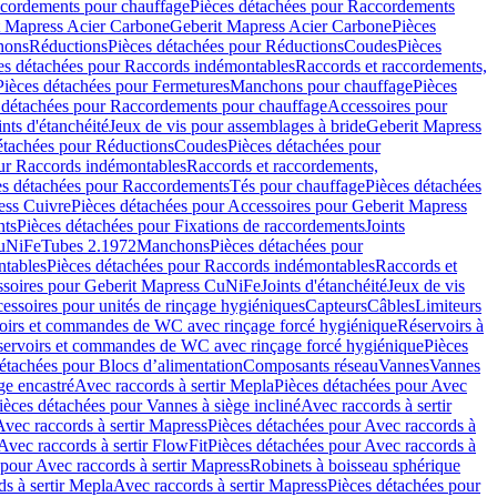
cordements pour chauffage
Pièces détachées pour Raccordements
t Mapress Acier Carbone
Geberit Mapress Acier Carbone
Pièces
hons
Réductions
Pièces détachées pour Réductions
Coudes
Pièces
es détachées pour Raccords indémontables
Raccords et raccordements,
Pièces détachées pour Fermetures
Manchons pour chauffage
Pièces
 détachées pour Raccordements pour chauffage
Accessoires pour
ints d'étanchéité
Jeux de vis pour assemblages à bride
Geberit Mapress
étachées pour Réductions
Coudes
Pièces détachées pour
ur Raccords indémontables
Raccords et raccordements,
es détachées pour Raccordements
Tés pour chauffage
Pièces détachées
ess Cuivre
Pièces détachées pour Accessoires pour Geberit Mapress
nts
Pièces détachées pour Fixations de raccordements
Joints
CuNiFe
Tubes 2.1972
Manchons
Pièces détachées pour
tables
Pièces détachées pour Raccords indémontables
Raccords et
soires pour Geberit Mapress CuNiFe
Joints d'étanchéité
Jeux de vis
essoires pour unités de rinçage hygiéniques
Capteurs
Câbles
Limiteurs
voirs et commandes de WC avec rinçage forcé hygiénique
Réservoirs à
éservoirs et commandes de WC avec rinçage forcé hygiénique
Pièces
étachées pour Blocs d’alimentation
Composants réseau
Vannes
Vannes
ge encastré
Avec raccords à sertir Mepla
Pièces détachées pour Avec
ièces détachées pour Vannes à siège incliné
Avec raccords à sertir
Avec raccords à sertir Mapress
Pièces détachées pour Avec raccords à
Avec raccords à sertir FlowFit
Pièces détachées pour Avec raccords à
 pour Avec raccords à sertir Mapress
Robinets à boisseau sphérique
s à sertir Mepla
Avec raccords à sertir Mapress
Pièces détachées pour