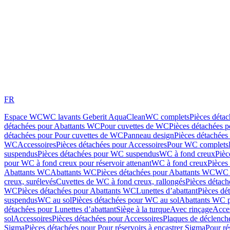
FR
Espace WC
WC lavants Geberit AquaClean
WC complets
Pièces déta
détachées pour Abattants WC
Pour cuvettes de WC
Pièces détachées 
détachées pour Pour cuvettes de WC
Panneau design
Pièces détachées
WC
Accessoires
Pièces détachées pour Accessoires
Pour WC complets
suspendus
Pièces détachées pour WC suspendus
WC à fond creux
Pièc
pour WC à fond creux pour réservoir attenant
WC à fond creux
Pièces
Abattants WC
Abattants WC
Pièces détachées pour Abattants WC
WC 
creux, surélevés
Cuvettes de WC à fond creux, rallongés
Pièces détach
WC
Pièces détachées pour Abattants WC
Lunettes d’abattant
Pièces dé
suspendus
WC au sol
Pièces détachées pour WC au sol
Abattants WC p
détachées pour Lunettes d’abattant
Siège à la turque
Avec rinçage
Acce
sol
Accessoires
Pièces détachées pour Accessoires
Plaques de déclenc
Sigma
Pièces détachées pour Pour réservoirs à encastrer Sigma
Pour ré