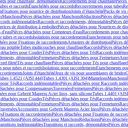
cords pour chauffage, démontables
Raccordements pour chauffage
Pièces
ubes et raccords
Étanchéités pour raccords
Recouvrements pour tubes
Re
on
Fixations pour nourrice de distribution
Joints d’étanchéité
Packs de vis
ds
Manchons
Pièces détachées pour Manchons
Réductions
Pièces détaché
ccords indémontables
Raccords et raccordements, démontables
Pièces dé
rrices de distribution à emboîter
Pièces détachées pour Nourrices de dis
 d'eau
Pièces détachées pour Compteurs d'eau
Raccordements pour chau
r tubes et raccords
Isolations pour raccordements
Etanchements pour tube
chées pour Fixations de raccordements
Armoires de distribution
Pièces dé
eau potable
Tubes multicouches pour chauffage
Raccords
Pièces détaché
 détachées pour Coudes
Tés
Pièces détachées pour Tés
Raccords indémon
rdements, démontables
Fermetures
Pièces détachées pour Fermetures
Appl
ord fileté
Tés pour chauffage
Pièces détachées pour Tés pour chauffage
ns pour tubes et raccords
Isolations pour raccordements
Etanchements pour
raccordements
Joints d'étanchéité
Jeux de vis pour assemblages de brides
G
ubes 1.4521 (AISI 444)
Tubes 1.4301 (AISI 304)
Mamelons
Manchons
 pour Tés
Raccords indémontables
Pièces détachées pour Raccords indé
détachées pour Compensateurs
Traversées
Fermetures
Pièces détachées po
hées pour Geberit Mapress Acier Inox, sans silicone
Tubes 1.4401 (AISI
 détachées pour Coudes
Tés
Pièces détachées pour Tés
Raccords indémon
rdements, démontables
Fermetures
Pièces détachées pour Fermetures
Racc
raversées
Accessoires pour Geberit Mapress Acier Inox
Pièces détachée
es
Fixations de raccordements
Pièces détachées pour Fixations de racco
s
Manchons
Pièces détachées pour Manchons
Réductions
Pièces détachée
ransitions indémontables
Transitions et raccords, démontables
Pièces dét