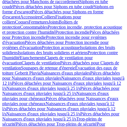
détachées pour Manchons de raccordement
Siphons en tube
coudé
Pièces détachées pour Siphons en tube coudé
Siphons en
forme d'escargot
Pièces détachées pour Siphons en forme
d'escargot
Accessoires
Colliers
Fixations pour
colliers
Coques
Fermetures
Joints
Boîtiers de
protection
Consommables
Protection incendie, protection acoustique
et protection contre l'humidité
Protection incendie
Pièces détachées
pour Protection incendie
Protection incendie pour systèmes
d'évacuation
Pièces détachées pour Protection incendie pour
systèmes d'évacuation
Protection acoustique
Isolations des bruits
solidiens
Isolations des bruits solidiens et aériens
Protection contre
l'humidité
Etanchements
Clapets de ventilation pour
évacuation
Clapets de ventilation
Pièces détachées pour Clapets de
ventilation
Soupapes de retenue d'énergie
Évacuation des eaux de
toiture Geberit Pluvia
Naissances d'eaux pluviales
Pièces détachées
pour Naissances d'eaux pluviales
Naissances d'eaux pluviales jusqu'à
12 l/s
Pièces détachées pour Naissances d'eaux pluviales jusqu'à 12
l/s
Naissances d'eaux pluviales jusqu'à 25 l/s
Pièces détachées pour
Naissances d'eaux pluviales jusqu'à 25 l/s
Naissances d'eaux
pluviales pour chéneaux
Pièces détachées pour Naissances d'eaux
pluviales pour chéneaux
Naissances d'eaux pluviales jusqu'à 12
l/s
Pièces détachées pour Naissances d'eaux pluviales jusqu'à 12
l/s
Naissances d'eaux pluviales jusqu'à 25 l/s
Pièces détachées pour
Naissances d'eaux pluviales jusqu'à 25 l/s
Trop-pleins de
sécurité
Pièces détachées pour Trop-pleins de sécurité
Pour