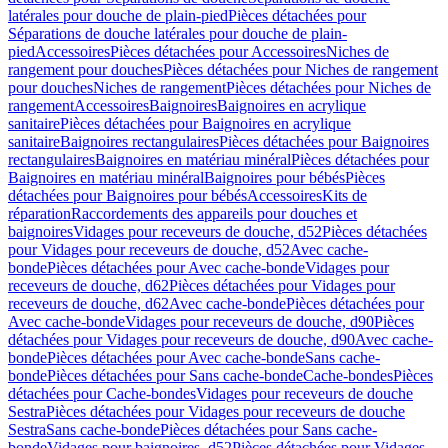
latérales pour douche de plain-pied
Pièces détachées pour
Séparations de douche latérales pour douche de plain-
pied
Accessoires
Pièces détachées pour Accessoires
Niches de
rangement pour douches
Pièces détachées pour Niches de rangement
pour douches
Niches de rangement
Pièces détachées pour Niches de
rangement
Accessoires
Baignoires
Baignoires en acrylique
sanitaire
Pièces détachées pour Baignoires en acrylique
sanitaire
Baignoires rectangulaires
Pièces détachées pour Baignoires
rectangulaires
Baignoires en matériau minéral
Pièces détachées pour
Baignoires en matériau minéral
Baignoires pour bébés
Pièces
détachées pour Baignoires pour bébés
Accessoires
Kits de
réparation
Raccordements des appareils pour douches et
baignoires
Vidages pour receveurs de douche, d52
Pièces détachées
pour Vidages pour receveurs de douche, d52
Avec cache-
bonde
Pièces détachées pour Avec cache-bonde
Vidages pour
receveurs de douche, d62
Pièces détachées pour Vidages pour
receveurs de douche, d62
Avec cache-bonde
Pièces détachées pour
Avec cache-bonde
Vidages pour receveurs de douche, d90
Pièces
détachées pour Vidages pour receveurs de douche, d90
Avec cache-
bonde
Pièces détachées pour Avec cache-bonde
Sans cache-
bonde
Pièces détachées pour Sans cache-bonde
Cache-bondes
Pièces
détachées pour Cache-bondes
Vidages pour receveurs de douche
Sestra
Pièces détachées pour Vidages pour receveurs de douche
Sestra
Sans cache-bonde
Pièces détachées pour Sans cache-
bonde
Vidages pour baignoires, d52
Pièces détachées pour Vidages