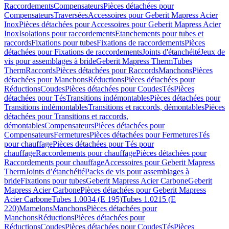
Raccordements
Compensateurs
Pièces détachées pour
Compensateurs
Traversées
Accessoires pour Geberit Mapress Acier
Inox
Pièces détachées pour Accessoires pour Geberit Mapress Acier
Inox
Isolations pour raccordements
Etanchements pour tubes et
raccords
Fixations pour tubes
Fixations de raccordements
Pièces
détachées pour Fixations de raccordements
Joints d'étanchéité
Jeux de
vis pour assemblages à bride
Geberit Mapress Therm
Tubes
Therm
Raccords
Pièces détachées pour Raccords
Manchons
Pièces
détachées pour Manchons
Réductions
Pièces détachées pour
Réductions
Coudes
Pièces détachées pour Coudes
Tés
Pièces
détachées pour Tés
Transitions indémontables
Pièces détachées pour
Transitions indémontables
Transitions et raccords, démontables
Pièces
détachées pour Transitions et raccords,
démontables
Compensateurs
Pièces détachées pour
Compensateurs
Fermetures
Pièces détachées pour Fermetures
Tés
pour chauffage
Pièces détachées pour Tés pour
chauffage
Raccordements pour chauffage
Pièces détachées pour
Raccordements pour chauffage
Accessoires pour Geberit Mapress
Therm
Joints d’étanchéité
Packs de vis pour assemblages à
bride
Fixations pour tubes
Geberit Mapress Acier Carbone
Geberit
Mapress Acier Carbone
Pièces détachées pour Geberit Mapress
Acier Carbone
Tubes 1.0034 (E 195)
Tubes 1.0215 (E
220)
Mamelons
Manchons
Pièces détachées pour
Manchons
Réductions
Pièces détachées pour
Réductions
Coudes
Pièces détachées pour Coudes
Tés
Pièces