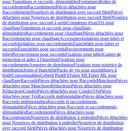
pour Transitions et raccords, démontables
Fermetures
Boîtes de
raccordement
Raccordements
Pièces détachées pour
Raccordements
Nourrices de distribution avec raccord fileté
Pièces
détachées pour Nourrices de distribution avec raccord fileté
Nourrice
de distribution avec raccord à sertir
Compteurs d'eau
Tés pour
chauffage
Transitions et raccords pour chauffage,
démontables
Raccordements pour chauffage
Pièces détachées pour
Raccordements pour chauffage
Accessoires
Isolations pour tubes et
raccords
Isolations pour raccordements
Étanchéités pour tubes et
raccords
Étanchéités pour raccords
Recouvrements pour
tubes
Recouvrement pour raccords
Fixations pour tubes
Gaines de
protection et aides à l'insertion
Fixations pour
raccordements
Armoires de distribution
Fixations pour nourrice de
distribution
Joints d’étanchéité
Packs de vis pour assemblages à
bride
Consommables
Geberit PushFit
Tubes ML
Tubes ML pour
chauffage
Raccords
Pièces détachées pour Raccords
Manchons
Pièces
détachées pour Manchons
Réductions
Pièces détachées pour
Réductions
Coudes
Pièces détachées pour Coudes
Tés
Pièces
détachées pour Tés
Raccords indémontables
Pièces détachées pour
Raccords indémontables
Raccords et raccordements,
démontables
Pièces détachées pour Raccords et raccordements,
démontables
Raccordements
Pièces détachées pour
Raccordements
Nourrices de distribution à emboîter
Pièces détachées
pour Nourrices de distribution à emboîter
Nourrices de distribution
avec raccord fileté
Pièces détachées pour Nourrices de distribution