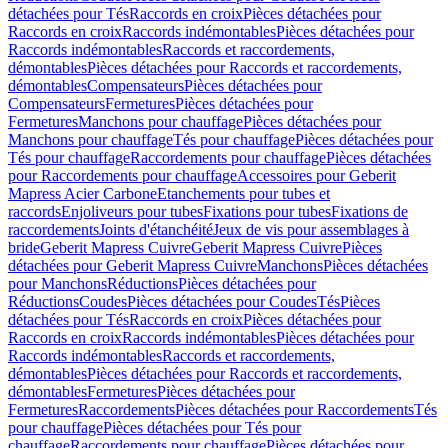
détachées pour Tés
Raccords en croix
Pièces détachées pour
Raccords en croix
Raccords indémontables
Pièces détachées pour
Raccords indémontables
Raccords et raccordements,
démontables
Pièces détachées pour Raccords et raccordements,
démontables
Compensateurs
Pièces détachées pour
Compensateurs
Fermetures
Pièces détachées pour
Fermetures
Manchons pour chauffage
Pièces détachées pour
Manchons pour chauffage
Tés pour chauffage
Pièces détachées pour
Tés pour chauffage
Raccordements pour chauffage
Pièces détachées
pour Raccordements pour chauffage
Accessoires pour Geberit
Mapress Acier Carbone
Etanchements pour tubes et
raccords
Enjoliveurs pour tubes
Fixations pour tubes
Fixations de
raccordements
Joints d'étanchéité
Jeux de vis pour assemblages à
bride
Geberit Mapress Cuivre
Geberit Mapress Cuivre
Pièces
détachées pour Geberit Mapress Cuivre
Manchons
Pièces détachées
pour Manchons
Réductions
Pièces détachées pour
Réductions
Coudes
Pièces détachées pour Coudes
Tés
Pièces
détachées pour Tés
Raccords en croix
Pièces détachées pour
Raccords en croix
Raccords indémontables
Pièces détachées pour
Raccords indémontables
Raccords et raccordements,
démontables
Pièces détachées pour Raccords et raccordements,
démontables
Fermetures
Pièces détachées pour
Fermetures
Raccordements
Pièces détachées pour Raccordements
Tés
pour chauffage
Pièces détachées pour Tés pour
chauffage
Raccordements pour chauffage
Pièces détachées pour