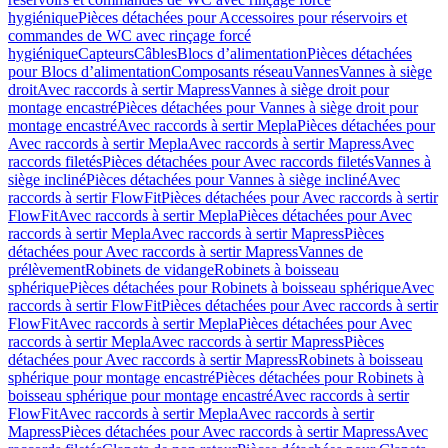
hygiénique
Pièces détachées pour Accessoires pour réservoirs et
commandes de WC avec rinçage forcé
hygiénique
Capteurs
Câbles
Blocs d’alimentation
Pièces détachées
pour Blocs d’alimentation
Composants réseau
Vannes
Vannes à siège
droit
Avec raccords à sertir Mapress
Vannes à siège droit pour
montage encastré
Pièces détachées pour Vannes à siège droit pour
montage encastré
Avec raccords à sertir Mepla
Pièces détachées pour
Avec raccords à sertir Mepla
Avec raccords à sertir Mapress
Avec
raccords filetés
Pièces détachées pour Avec raccords filetés
Vannes à
siège incliné
Pièces détachées pour Vannes à siège incliné
Avec
raccords à sertir FlowFit
Pièces détachées pour Avec raccords à sertir
FlowFit
Avec raccords à sertir Mepla
Pièces détachées pour Avec
raccords à sertir Mepla
Avec raccords à sertir Mapress
Pièces
détachées pour Avec raccords à sertir Mapress
Vannes de
prélèvement
Robinets de vidange
Robinets à boisseau
sphérique
Pièces détachées pour Robinets à boisseau sphérique
Avec
raccords à sertir FlowFit
Pièces détachées pour Avec raccords à sertir
FlowFit
Avec raccords à sertir Mepla
Pièces détachées pour Avec
raccords à sertir Mepla
Avec raccords à sertir Mapress
Pièces
détachées pour Avec raccords à sertir Mapress
Robinets à boisseau
sphérique pour montage encastré
Pièces détachées pour Robinets à
boisseau sphérique pour montage encastré
Avec raccords à sertir
FlowFit
Avec raccords à sertir Mepla
Avec raccords à sertir
Mapress
Pièces détachées pour Avec raccords à sertir Mapress
Avec