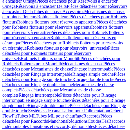
à encastrer Omega
Pièces détachées pour Réservoirs à encastrer
Omega
Réservoirs à encastrer Delta
Pièces détachées pour Réservoirs
à encastrer Delta
Tubes de chasse
Accessoires
Mécanismes de chasse
et robinets flotteurs
Robinets flotteurs
Pièces détachées pour Robinets
flotteurs
Robinets flotteurs pour réservoirs apparents
Pièces détachées
pour Robinets flotteurs pour réservoirs apparents
Robinets flotteurs
pour réservoirs à encastrer
Pièces détachées pour Robinets flotteurs
pour réservoirs à encastrer
Robinets flotteurs pour réservoirs en
céramique
Pièces détachées pour Robinets flotteurs pour réservoirs
en céramique
Robinets flotteurs pour réservoirs, universels
Pièces
détachées pour Robinets flotteurs pour réservoirs,
universels
Robinets flotteurs pour Monolith
Pièces détachées pour
Robinets flotteurs pour Monolith
Mécanismes de chasse
Pièces
détachées pour Mécanismes de chasse
Rinçage interrompable
Pièces
détachées pour Rinçage interrompable
Rinçage simple touche
Pièces
détachées pour Rinçage simple touche
Rinçage double touche
Pièces
détachées pour Rinçage double touche
Mécanismes de chasse
complets
Pièces détachées pour Mécanismes de chasse
complets
Rinçage interrompable
Pièces détachées pour Rinçage
interrompable
Rinçage simple touche
Pièces détachées pour Rinçage
simple touche
Rinçage double touche
Pièces détachées pour Rinçage
double touche
Systèmes de canalisation pour l’alimentation
Geberit
FlowFit
Tubes ML
Tubes ML pour chauffage
Raccords
Pièces
détachées pour Raccords
Manchons
Réductions
Coudes
Tés
Raccords
indémontables
Transitions et raccords, démontables
Pièces détachées