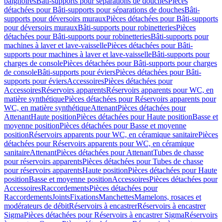
baignoires
Bâti-supports pour séparations de douches
Pièces
détachées pour Bâti-supports pour séparations de douches
Bâti-
supports pour déversoirs muraux
Pièces détachées pour Bâti-supports
pour déversoirs muraux
Bâti-supports pour robinetteries
Pièces
détachées pour Bâti-supports pour robinetteries
Bâti-supports pour
machines à laver et lave-vaisselle
Pièces détachées pour Bâti-
supports pour machines à laver et lave-vaisselle
Bâti-supports pour
charges de console
Pièces détachées pour Bâti-supports pour charges
de console
Bâti-supports pour éviers
Pièces détachées pour Bâti-
supports pour éviers
Accessoires
Pièces détachées pour
Accessoires
Réservoirs apparents
Réservoirs apparents pour WC, en
matière synthétique
Pièces détachées pour Réservoirs apparents pour
WC, en matière synthétique
Attenant
Pièces détachées pour
Attenant
Haute position
Pièces détachées pour Haute position
Basse et
moyenne position
Pièces détachées pour Basse et moyenne
position
Réservoirs apparents pour WC, en céramique sanitaire
Pièces
détachées pour Réservoirs apparents pour WC, en céramique
sanitaire
Attenant
Pièces détachées pour Attenant
Tubes de chasse
pour réservoirs apparents
Pièces détachées pour Tubes de chasse
pour réservoirs apparents
Haute position
Pièces détachées pour Haute
position
Basse et moyenne position
Accessoires
Pièces détachées pour
Accessoires
Raccordements
Pièces détachées pour
Raccordements
Joints
Fixations
Manchettes
Mamelons, rosaces et
modérateurs de débit
Réservoirs à encastrer
Réservoirs à encastrer
Sigma
Pièces détachées pour Réservoirs à encastrer Sigma
Réservoirs