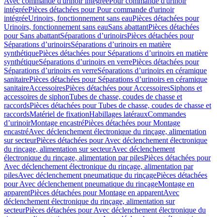
Avec commande d'urinoir intégrée
Pour commande d'urinoir
intégrée
Pièces détachées pour Pour commande d'urinoir
intégrée
Urinoirs, fonctionnement sans eau
Pièces détachées pour
Urinoirs, fonctionnement sans eau
Sans abattant
Pièces détachées
pour Sans abattant
Séparations d’urinoirs
Pièces détachées pour
Séparations d’urinoirs
Séparations d’urinoirs en matière
synthétique
Pièces détachées pour Séparations d’urinoirs en matière
synthétique
Séparations d’urinoirs en verre
Pièces détachées pour
Séparations d’urinoirs en verre
Séparations d’urinoirs en céramique
sanitaire
Pièces détachées pour Séparations d’urinoirs en céramique
sanitaire
Accessoires
Pièces détachées pour Accessoires
Siphons et
accessoires de siphon
Tubes de chasse, coudes de chasse et
raccords
Pièces détachées pour Tubes de chasse, coudes de chasse et
raccords
Matériel de fixation
Habillages latéraux
Commandes
dʼurinoir
Montage encastré
Pièces détachées pour Montage
encastré
Avec déclenchement électronique du rinçage, alimentation
sur secteur
Pièces détachées pour Avec déclenchement électronique
du rinçage, alimentation sur secteur
Avec déclenchement
électronique du rinçage, alimentation par piles
Pièces détachées pour
Avec déclenchement électronique du rinçage, alimentation par
piles
Avec déclenchement pneumatique du rinçage
Pièces détachées
pour Avec déclenchement pneumatique du rinçage
Montage en
apparent
Pièces détachées pour Montage en apparent
Avec
déclenchement électronique du rinçage, alimentation sur
secteur
Pièces détachées pour Avec déclenchement électronique du