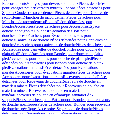
Raccordements
Vidages pour déversoirs muraux
Pièces détachées
pour Vidages pour déversoirs muraux
Siphons
Pièces détachées pour
Siphons
Coudes de raccordement
Pièces détachées pour Coudes de
raccordement
Manchon de raccordement
Pièces détachées pour
Manchon de raccordement
Bondes
Pièces détachées pour
Bondes
Accessoires
Pièces détachées pour Accessoires
Espace
douche et baignoire
Douches
Évacuation des sols pour
douches
Pièces détachées pour Évacuation des sols pour
douches
Canivelles de douche
Pièces détachées pour Canivelles de
douche
Accessoires pour canivelles de douche
Pièces détachées pour
Accessoires pour canivelles de douche
Bondes pour douche de
plain-pied
Pièces détachées pour Bondes pour douche de plain-
pied
Accessoires pour bondes pour douche de plain-pied
Pièces
détachées pour Accessoires pour bondes pour douche de plain-
pied
Evacuations murales
Pièces détachées pour Evacuations
murales
Accessoires pour évacuations murales
Pièces détachées pour
Accessoires pour évacuations murales
Receveurs de douche
Pièces
détachées pour Receveurs de douche
Receveurs de douche en
matériau minéral
Pièces détachées pour Receveurs de douche en
matériau minéral
Receveurs de douche en matériau
minéral
Receveurs de douche en céramique sanitaire
Bâti-
supports
Pièces détachées pour Bâti-supports
Bondes pour receveurs
de douche spécifiques
Pièces détachées pour Bondes pour receveurs
de douche spécifiques
Accessoires
Séparations de douche
Pièces
détachées pour Séparations de douche
Séparations de douche