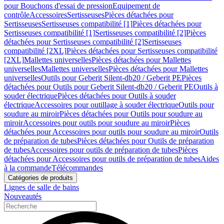
pour Bouchons d'essai de pression
Equipement de
contrôle
Accessoires
Sertisseuses
Pièces détachées pour
Sertisseuses
Sertisseuses compatibilité [1]
Pièces détachées pour
Sertisseuses compatibilité [1]
Sertisseuses compatibilité [2]
Pièces
détachées pour Sertisseuses compatibilité [2]
Sertisseuses
compatibilité [2XL]
Pièces détachées pour Sertisseuses compatibilité
[2XL]
Mallettes universelles
Pièces détachées pour Mallettes
universelles
Mallettes universelles
Pièces détachées pour Mallettes
universelles
Outils pour Geberit Silent-db20 / Geberit PE
Pièces
détachées pour Outils pour Geberit Silent-db20 / Geberit PE
Outils à
souder électrique
Pièces détachées pour Outils à souder
électrique
Accessoires pour outillage à souder électrique
Outils pour
soudure au miroir
Pièces détachées pour Outils pour soudure au
miroir
Accessoires pour outils pour soudure au miroir
Pièces
détachées pour Accessoires pour outils pour soudure au miroir
Outils
de préparation de tubes
Pièces détachées pour Outils de préparation
de tubes
Accessoires pour outils de préparation de tubes
Pièces
détachées pour Accessoires pour outils de préparation de tubes
Aides
à la commande
Télécommandes
Catégories de produits
Lignes de salle de bains
Nouveautés