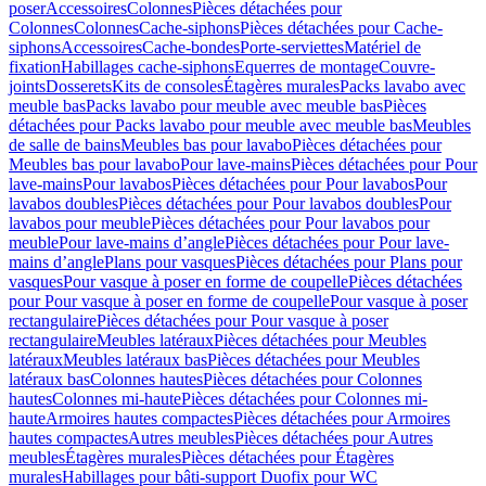
poser
Accessoires
Colonnes
Pièces détachées pour
Colonnes
Colonnes
Cache-siphons
Pièces détachées pour Cache-
siphons
Accessoires
Cache-bondes
Porte-serviettes
Matériel de
fixation
Habillages cache-siphons
Equerres de montage
Couvre-
joints
Dosserets
Kits de consoles
Étagères murales
Packs lavabo avec
meuble bas
Packs lavabo pour meuble avec meuble bas
Pièces
détachées pour Packs lavabo pour meuble avec meuble bas
Meubles
de salle de bains
Meubles bas pour lavabo
Pièces détachées pour
Meubles bas pour lavabo
Pour lave-mains
Pièces détachées pour Pour
lave-mains
Pour lavabos
Pièces détachées pour Pour lavabos
Pour
lavabos doubles
Pièces détachées pour Pour lavabos doubles
Pour
lavabos pour meuble
Pièces détachées pour Pour lavabos pour
meuble
Pour lave-mains d’angle
Pièces détachées pour Pour lave-
mains d’angle
Plans pour vasques
Pièces détachées pour Plans pour
vasques
Pour vasque à poser en forme de coupelle
Pièces détachées
pour Pour vasque à poser en forme de coupelle
Pour vasque à poser
rectangulaire
Pièces détachées pour Pour vasque à poser
rectangulaire
Meubles latéraux
Pièces détachées pour Meubles
latéraux
Meubles latéraux bas
Pièces détachées pour Meubles
latéraux bas
Colonnes hautes
Pièces détachées pour Colonnes
hautes
Colonnes mi-haute
Pièces détachées pour Colonnes mi-
haute
Armoires hautes compactes
Pièces détachées pour Armoires
hautes compactes
Autres meubles
Pièces détachées pour Autres
meubles
Étagères murales
Pièces détachées pour Étagères
murales
Habillages pour bâti-support Duofix pour WC