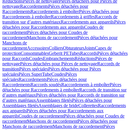
Réductions
Pièces de nettoyage
Pièces détachées pour Pièces de
nettoyage
Raccordements
Pièces détachées pour
Raccordements
Raccordements à emboîter
Pièces détachées pour
Raccordements à emboîter
Raccordements à griffes
Raccords de
transition sur d’autres matériaux
Raccordements aux appareils
Pièces
détachées pour Raccordements aux appareils
Coudes de
raccordement
Pièces détachées pour Coudes de
raccordement
Manchons de raccordement
Pièces détachées pour
Manchons de
raccordement
Accessoires
Colliers
Obturateurs
Joints
Capes de
protection
Consommables
Geberit PE
Tubes
Raccords
Pièces détachées
pour Raccords
Coudes
Embranchements
Réductions
Pièces de
nettoyage
Pièces détachées pour Pièces de nettoyage
Raccords de
transition
Pièces spéciales
Pièces détachées pour Pièces
spéciales
Pièces SuperTube
Coudes
Pièces
spéciales
Raccordements
Pièces détachées pour
Raccordements
Raccords soudés
Raccordements à emboîter
Pièces
détachées pour Raccordements à emboîter
Raccords de transition sur
d’autres matériaux
Pièces détachées pour Raccords de transition sur
d’autres matériaux
Assemblages filetés
Pièces détachées pour
Assemblages filetés
Assemblages de bride
Collerettes
Raccordements
aux appareils
Pièces détachées pour Raccordements aux
appareils
Coudes de raccordement
Pièces détachées pour Coudes de
raccordement
Manchons de raccordement
Pièces détachées pour
Manchons de raccordement
Manchons de raccordement
Pièces