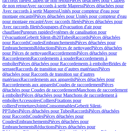
raccords filetés
Clapets de non retour
Pièces détachées pour Clapets
de non retour
Avec raccords à sertir Mapress
Pièces détachées pour
Avec raccords à sertir Mapress
Unités pour compteur d'eau pour
montage encastré
Pièces détachées pour Unités pour compteur d'eau
pour montage encastré
Avec raccords filetés
Pièces détachées pour
Avec raccords filetés
Soupapes d'évacuation d'air pour
chauffage
Purgeurs rapides
Systèmes de canalisation pour
l’évacuation
Geberit Silent-db20
Tubes
Raccords
Pièces détachées
pour Raccords
Coudes
Embranchements
Pièces détachées pour
Embranchements
Réductions
Pièces de nettoyage
Pièces détachées
pour Pièces de nettoyage
Raccordements
Pièces détachées pour
Raccordements
Raccordements à souder
Raccordements à
emboîter
Pièces détachées pour Raccordements à emboîter
Brides de
serrage
Raccords de transition sur d’autres matériaux
Pièces
détachées pour Raccords de transition sur d’autres
matériaux
Raccordements aux appareils
Pièces détachées pour
Raccordements aux appareils
Coudes de raccordement
Pièces
détachées pour Coudes de raccordement
Manchons de raccordement
à emboîter
Pièces détachées pour Manchons de raccordement à
emboîter
Accessoires
Colliers
Fixations pour
colliers
Fermetures
Joints
Consommables
Geberit Silent-
PP
Tubes
Pièces détachées pour Tubes
Raccords
Pièces détachées
pour Raccords
Coudes
Pièces détachées pour
Coudes
Embranchements
Pièces détachées pour
Embranchements
Réductions
Pièces détachées pour