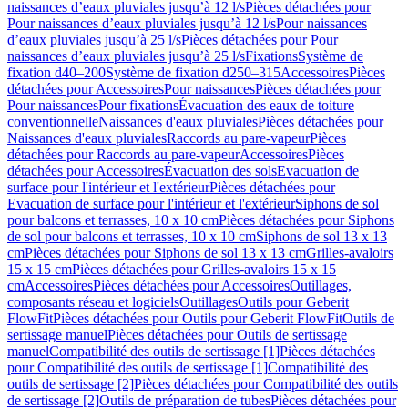
naissances d’eaux pluviales jusqu’à 12 l/s
Pièces détachées pour
Pour naissances d’eaux pluviales jusqu’à 12 l/s
Pour naissances
d’eaux pluviales jusqu’à 25 l/s
Pièces détachées pour Pour
naissances d’eaux pluviales jusqu’à 25 l/s
Fixations
Système de
fixation d40–200
Système de fixation d250–315
Accessoires
Pièces
détachées pour Accessoires
Pour naissances
Pièces détachées pour
Pour naissances
Pour fixations
Évacuation des eaux de toiture
conventionnelle
Naissances d'eaux pluviales
Pièces détachées pour
Naissances d'eaux pluviales
Raccords au pare-vapeur
Pièces
détachées pour Raccords au pare-vapeur
Accessoires
Pièces
détachées pour Accessoires
Évacuation des sols
Evacuation de
surface pour l'intérieur et l'extérieur
Pièces détachées pour
Evacuation de surface pour l'intérieur et l'extérieur
Siphons de sol
pour balcons et terrasses, 10 x 10 cm
Pièces détachées pour Siphons
de sol pour balcons et terrasses, 10 x 10 cm
Siphons de sol 13 x 13
cm
Pièces détachées pour Siphons de sol 13 x 13 cm
Grilles-avaloirs
15 x 15 cm
Pièces détachées pour Grilles-avaloirs 15 x 15
cm
Accessoires
Pièces détachées pour Accessoires
Outillages,
composants réseau et logiciels
Outillages
Outils pour Geberit
FlowFit
Pièces détachées pour Outils pour Geberit FlowFit
Outils de
sertissage manuel
Pièces détachées pour Outils de sertissage
manuel
Compatibilité des outils de sertissage [1]
Pièces détachées
pour Compatibilité des outils de sertissage [1]
Compatibilité des
outils de sertissage [2]
Pièces détachées pour Compatibilité des outils
de sertissage [2]
Outils de préparation de tubes
Pièces détachées pour