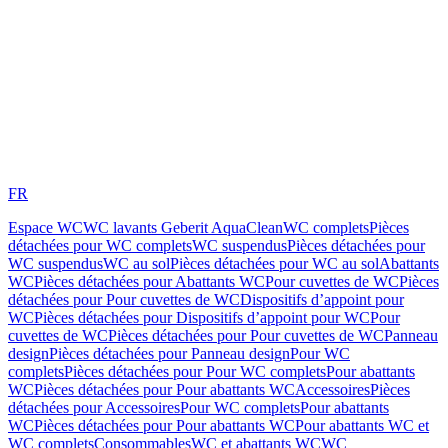
FR
Espace WC
WC lavants Geberit AquaClean
WC complets
Pièces
détachées pour WC complets
WC suspendus
Pièces détachées pour
WC suspendus
WC au sol
Pièces détachées pour WC au sol
Abattants
WC
Pièces détachées pour Abattants WC
Pour cuvettes de WC
Pièces
détachées pour Pour cuvettes de WC
Dispositifs d’appoint pour
WC
Pièces détachées pour Dispositifs d’appoint pour WC
Pour
cuvettes de WC
Pièces détachées pour Pour cuvettes de WC
Panneau
design
Pièces détachées pour Panneau design
Pour WC
complets
Pièces détachées pour Pour WC complets
Pour abattants
WC
Pièces détachées pour Pour abattants WC
Accessoires
Pièces
détachées pour Accessoires
Pour WC complets
Pour abattants
WC
Pièces détachées pour Pour abattants WC
Pour abattants WC et
WC complets
Consommables
WC et abattants WC
WC