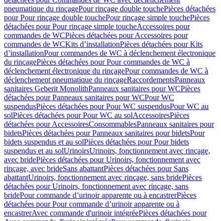
pneumatique du rinçage
Pour rinçage double touche
Pièces détachées
pour Pour rinçage double touche
Pour rinçage simple touche
Pièces
détachées pour Pour rinçage simple touche
Accessoires pour
commandes de WC
Pièces détachées pour Accessoires pour
commandes de WC
Kits d’installation
Pièces détachées pour Kits
d’installation
Pour commandes de WC à déclenchement électronique
du rinçage
Pièces détachées pour Pour commandes de WC à
déclenchement électronique du rinçage
Pour commandes de WC à
déclenchement pneumatique du rinçage
Raccordements
Panneaux
sanitaires Geberit Monolith
Panneaux sanitaires pour WC
Pièces
détachées pour Panneaux sanitaires pour WC
Pour WC
suspendus
Pièces détachées pour Pour WC suspendus
Pour WC au
sol
Pièces détachées pour Pour WC au sol
Accessoires
Pièces
détachées pour Accessoires
Consommables
Panneaux sanitaires pour
bidets
Pièces détachées pour Panneaux sanitaires pour bidets
Pour
bidets suspendus et au sol
Pièces détachées pour Pour bidets
suspendus et au sol
Urinoirs
Urinoirs, fonctionnement avec rinçage,
avec bride
Pièces détachées pour Urinoirs, fonctionnement avec
rinçage, avec bride
Sans abattant
Pièces détachées pour Sans
abattant
Urinoirs, fonctionnement avec rinçage, sans bride
Pièces
détachées pour Urinoirs, fonctionnement avec rinçage, sans
bride
Pour commande d’urinoir apparente ou à encastrer
Pièces
détachées pour Pour commande d’urinoir apparente ou à
encastrer
Avec commande d'urinoir intégrée
Pièces détachées pour