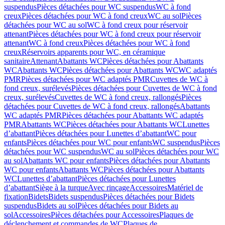
suspendus
Pièces détachées pour WC suspendus
WC à fond
creux
Pièces détachées pour WC à fond creux
WC au sol
Pièces
détachées pour WC au sol
WC à fond creux pour réservoir
attenant
Pièces détachées pour WC à fond creux pour réservoir
attenant
WC à fond creux
Pièces détachées pour WC à fond
creux
Réservoirs apparents pour WC, en céramique
sanitaire
Attenant
Abattants WC
Pièces détachées pour Abattants
WC
Abattants WC
Pièces détachées pour Abattants WC
WC adaptés
PMR
Pièces détachées pour WC adaptés PMR
Cuvettes de WC à
fond creux, surélevés
Pièces détachées pour Cuvettes de WC à fond
creux, surélevés
Cuvettes de WC à fond creux, rallongés
Pièces
détachées pour Cuvettes de WC à fond creux, rallongés
Abattants
WC adaptés PMR
Pièces détachées pour Abattants WC adaptés
PMR
Abattants WC
Pièces détachées pour Abattants WC
Lunettes
d’abattant
Pièces détachées pour Lunettes d’abattant
WC pour
enfants
Pièces détachées pour WC pour enfants
WC suspendus
Pièces
détachées pour WC suspendus
WC au sol
Pièces détachées pour WC
au sol
Abattants WC pour enfants
Pièces détachées pour Abattants
WC pour enfants
Abattants WC
Pièces détachées pour Abattants
WC
Lunettes d’abattant
Pièces détachées pour Lunettes
d’abattant
Siège à la turque
Avec rinçage
Accessoires
Matériel de
fixation
Bidets
Bidets suspendus
Pièces détachées pour Bidets
suspendus
Bidets au sol
Pièces détachées pour Bidets au
sol
Accessoires
Pièces détachées pour Accessoires
Plaques de
déclenchement et commandes de WC
Plaques de