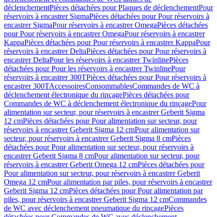
déclenchement
Pièces détachées pour Plaques de déclenchement
Pour
réservoirs à encastrer Sigma
Pièces détachées pour Pour réservoirs à
encastrer Sigma
Pour réservoirs à encastrer Omega
Pièces détachées
pour Pour réservoirs à encastrer Omega
Pour réservoirs à encastrer
Kappa
Pièces détachées pour Pour réservoirs à encastrer Kappa
Pour
réservoirs à encastrer Delta
Pièces détachées pour Pour réservoirs à
encastrer Delta
Pour les réservoirs à encastrer Twinline
Pièces
détachées pour Pour les réservoirs à encastrer Twinline
Pour
réservoirs à encastrer 300T
Pièces détachées pour Pour réservoirs à
encastrer 300T
Accessoires
Consommables
Commandes de WC à
déclenchement électronique du rinçage
Pièces détachées pour
Commandes de WC à déclenchement électronique du rinçage
Pour
alimentation sur secteur, pour réservoirs à encastrer Geberit Sigma
12 cm
Pièces détachées pour Pour alimentation sur secteur, pour
réservoirs à encastrer Geberit Sigma 12 cm
Pour alimentation sur
secteur, pour réservoirs à encastrer Geberit Sigma 8 cm
Pièces
détachées pour Pour alimentation sur secteur, pour réservoirs à
encastrer Geberit Sigma 8 cm
Pour alimentation sur secteur, pour
réservoirs à encastrer Geberit Omega 12 cm
Pièces détachées pour
Pour alimentation sur secteur, pour réservoirs à encastrer Geberit
Omega 12 cm
Pour alimentation par piles, pour réservoirs à encastrer
Geberit Sigma 12 cm
Pièces détachées pour Pour alimentation par
piles, pour réservoirs à encastrer Geberit Sigma 12 cm
Commandes
de WC avec déclenchement pneumatique du rinçage
Pièces
détachées pour Commandes de WC avec déclenchement