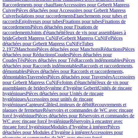
Raccordements pour chauffage
Accessoires pour Geberit Mapress
Cuivre
Pièces détachées pour Accessoires pour Geberit Mapress
Cuivre
Isolations pour raccordements
Etanchements pour tubes et
raccords
Enjoliveurs pour tubes
Fixations pour tubes
Fixations de
raccordements
Pièces détachées pour Fixations de
raccordements
Joints d'étanchéité
Jeux de vis pour assemblages à
bride
Geberit Mapress CuNiFe
Geberit Mapress CuNiFe
Pièces
détachées pour Geberit Mapress CuNiFe
Tubes
2.1972
Manchons
Pièces détachées pour Manchons
Réductions
Pièces
détachées pour Réductions
Coudes
Pièces détachées pour
Coudes
Tés
Pièces détachées pour Tés
Raccords indémontables
Pièces
détachées pour Raccords indémontables
Raccords et raccordements,
démontables
Pièces détachées pour Raccords et raccordements,
démontables
Traversées
Pièces détachées pour Traversées
Accessoires
pour Geberit Mapress CuNiFe
Joints d'étanchéité
Jeux de vis pour
assemblages de brides
Système d’hygiène Geberit
Unités de rinçage
hygiéniques
Pièces détachées pour Unités de rinçage
hygiéniques
Accessoires pour unités de rinçage
hygiéniques
Capteurs
Câbles
Limiteurs de débit
Recouvrements et
plaques de fermeture
Réservoirs et commandes de WC avec rinçage
forcé hygiénique
Pièces détachées pour Réservoirs et commandes de
WC avec rinçage forcé hygiénique
Réservoirs à encastrer avec
rinçage forcé hygiénique
Modules d’hygiène à intégrer
Pièces
détachées pour Modules d’hygiène à intégrer
Accessoires pour
réservoirs et commandes de WC avec rinçage forcé