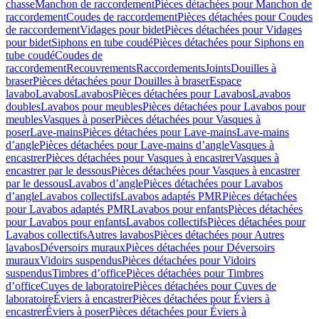
chasse
Manchon de raccordement
Pièces détachées pour Manchon de
raccordement
Coudes de raccordement
Pièces détachées pour Coudes
de raccordement
Vidages pour bidet
Pièces détachées pour Vidages
pour bidet
Siphons en tube coudé
Pièces détachées pour Siphons en
tube coudé
Coudes de
raccordement
Recouvrements
Raccordements
Joints
Douilles à
braser
Pièces détachées pour Douilles à braser
Espace
lavabo
Lavabos
Lavabos
Pièces détachées pour Lavabos
Lavabos
doubles
Lavabos pour meubles
Pièces détachées pour Lavabos pour
meubles
Vasques à poser
Pièces détachées pour Vasques à
poser
Lave-mains
Pièces détachées pour Lave-mains
Lave-mains
d’angle
Pièces détachées pour Lave-mains d’angle
Vasques à
encastrer
Pièces détachées pour Vasques à encastrer
Vasques à
encastrer par le dessous
Pièces détachées pour Vasques à encastrer
par le dessous
Lavabos d’angle
Pièces détachées pour Lavabos
d’angle
Lavabos collectifs
Lavabos adaptés PMR
Pièces détachées
pour Lavabos adaptés PMR
Lavabos pour enfants
Pièces détachées
pour Lavabos pour enfants
Lavabos collectifs
Pièces détachées pour
Lavabos collectifs
Autres lavabos
Pièces détachées pour Autres
lavabos
Déversoirs muraux
Pièces détachées pour Déversoirs
muraux
Vidoirs suspendus
Pièces détachées pour Vidoirs
suspendus
Timbres dʼoffice
Pièces détachées pour Timbres
dʼoffice
Cuves de laboratoire
Pièces détachées pour Cuves de
laboratoire
Éviers à encastrer
Pièces détachées pour Éviers à
encastrer
Éviers à poser
Pièces détachées pour Éviers à