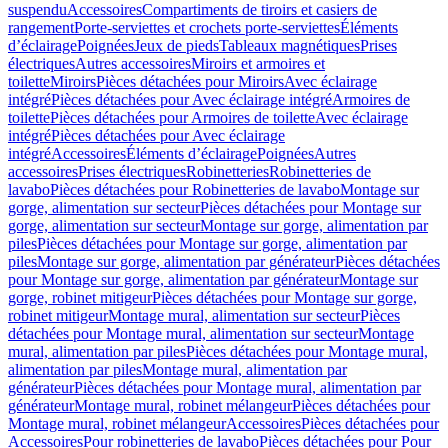
suspendu
Accessoires
Compartiments de tiroirs et casiers de
rangement
Porte-serviettes et crochets porte-serviettes
Éléments
d’éclairage
Poignées
Jeux de pieds
Tableaux magnétiques
Prises
électriques
Autres accessoires
Miroirs et armoires et
toilette
Miroirs
Pièces détachées pour Miroirs
Avec éclairage
intégré
Pièces détachées pour Avec éclairage intégré
Armoires de
toilette
Pièces détachées pour Armoires de toilette
Avec éclairage
intégré
Pièces détachées pour Avec éclairage
intégré
Accessoires
Éléments d’éclairage
Poignées
Autres
accessoires
Prises électriques
Robinetteries
Robinetteries de
lavabo
Pièces détachées pour Robinetteries de lavabo
Montage sur
gorge, alimentation sur secteur
Pièces détachées pour Montage sur
gorge, alimentation sur secteur
Montage sur gorge, alimentation par
piles
Pièces détachées pour Montage sur gorge, alimentation par
piles
Montage sur gorge, alimentation par générateur
Pièces détachées
pour Montage sur gorge, alimentation par générateur
Montage sur
gorge, robinet mitigeur
Pièces détachées pour Montage sur gorge,
robinet mitigeur
Montage mural, alimentation sur secteur
Pièces
détachées pour Montage mural, alimentation sur secteur
Montage
mural, alimentation par piles
Pièces détachées pour Montage mural,
alimentation par piles
Montage mural, alimentation par
générateur
Pièces détachées pour Montage mural, alimentation par
générateur
Montage mural, robinet mélangeur
Pièces détachées pour
Montage mural, robinet mélangeur
Accessoires
Pièces détachées pour
Accessoires
Pour robinetteries de lavabo
Pièces détachées pour Pour