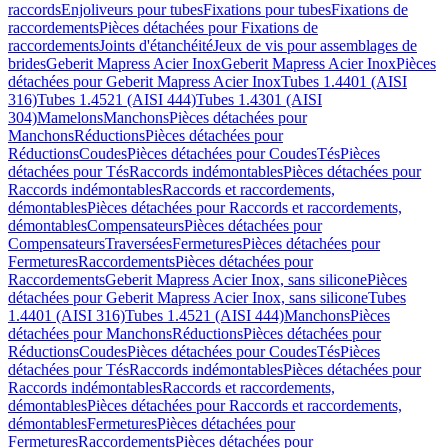
raccords
Enjoliveurs pour tubes
Fixations pour tubes
Fixations de
raccordements
Pièces détachées pour Fixations de
raccordements
Joints d'étanchéité
Jeux de vis pour assemblages de
brides
Geberit Mapress Acier Inox
Geberit Mapress Acier Inox
Pièces
détachées pour Geberit Mapress Acier Inox
Tubes 1.4401 (AISI
316)
Tubes 1.4521 (AISI 444)
Tubes 1.4301 (AISI
304)
Mamelons
Manchons
Pièces détachées pour
Manchons
Réductions
Pièces détachées pour
Réductions
Coudes
Pièces détachées pour Coudes
Tés
Pièces
détachées pour Tés
Raccords indémontables
Pièces détachées pour
Raccords indémontables
Raccords et raccordements,
démontables
Pièces détachées pour Raccords et raccordements,
démontables
Compensateurs
Pièces détachées pour
Compensateurs
Traversées
Fermetures
Pièces détachées pour
Fermetures
Raccordements
Pièces détachées pour
Raccordements
Geberit Mapress Acier Inox, sans silicone
Pièces
détachées pour Geberit Mapress Acier Inox, sans silicone
Tubes
1.4401 (AISI 316)
Tubes 1.4521 (AISI 444)
Manchons
Pièces
détachées pour Manchons
Réductions
Pièces détachées pour
Réductions
Coudes
Pièces détachées pour Coudes
Tés
Pièces
détachées pour Tés
Raccords indémontables
Pièces détachées pour
Raccords indémontables
Raccords et raccordements,
démontables
Pièces détachées pour Raccords et raccordements,
démontables
Fermetures
Pièces détachées pour
Fermetures
Raccordements
Pièces détachées pour