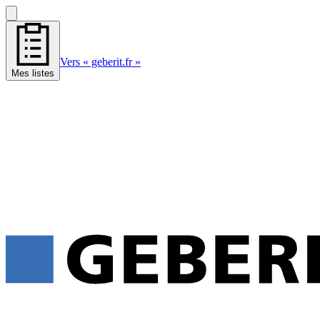
Vers « geberit.fr »
Mes listes