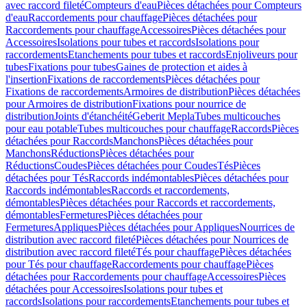
avec raccord fileté
Compteurs d'eau
Pièces détachées pour Compteurs
d'eau
Raccordements pour chauffage
Pièces détachées pour
Raccordements pour chauffage
Accessoires
Pièces détachées pour
Accessoires
Isolations pour tubes et raccords
Isolations pour
raccordements
Etanchements pour tubes et raccords
Enjoliveurs pour
tubes
Fixations pour tubes
Gaines de protection et aides à
l'insertion
Fixations de raccordements
Pièces détachées pour
Fixations de raccordements
Armoires de distribution
Pièces détachées
pour Armoires de distribution
Fixations pour nourrice de
distribution
Joints d'étanchéité
Geberit Mepla
Tubes multicouches
pour eau potable
Tubes multicouches pour chauffage
Raccords
Pièces
détachées pour Raccords
Manchons
Pièces détachées pour
Manchons
Réductions
Pièces détachées pour
Réductions
Coudes
Pièces détachées pour Coudes
Tés
Pièces
détachées pour Tés
Raccords indémontables
Pièces détachées pour
Raccords indémontables
Raccords et raccordements,
démontables
Pièces détachées pour Raccords et raccordements,
démontables
Fermetures
Pièces détachées pour
Fermetures
Appliques
Pièces détachées pour Appliques
Nourrices de
distribution avec raccord fileté
Pièces détachées pour Nourrices de
distribution avec raccord fileté
Tés pour chauffage
Pièces détachées
pour Tés pour chauffage
Raccordements pour chauffage
Pièces
détachées pour Raccordements pour chauffage
Accessoires
Pièces
détachées pour Accessoires
Isolations pour tubes et
raccords
Isolations pour raccordements
Etanchements pour tubes et