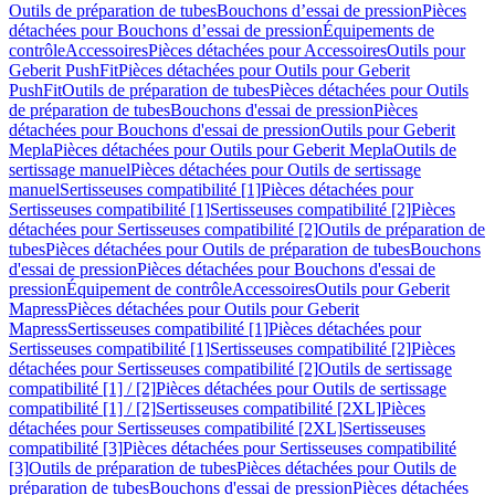
Outils de préparation de tubes
Bouchons d’essai de pression
Pièces
détachées pour Bouchons d’essai de pression
Équipements de
contrôle
Accessoires
Pièces détachées pour Accessoires
Outils pour
Geberit PushFit
Pièces détachées pour Outils pour Geberit
PushFit
Outils de préparation de tubes
Pièces détachées pour Outils
de préparation de tubes
Bouchons d'essai de pression
Pièces
détachées pour Bouchons d'essai de pression
Outils pour Geberit
Mepla
Pièces détachées pour Outils pour Geberit Mepla
Outils de
sertissage manuel
Pièces détachées pour Outils de sertissage
manuel
Sertisseuses compatibilité [1]
Pièces détachées pour
Sertisseuses compatibilité [1]
Sertisseuses compatibilité [2]
Pièces
détachées pour Sertisseuses compatibilité [2]
Outils de préparation de
tubes
Pièces détachées pour Outils de préparation de tubes
Bouchons
d'essai de pression
Pièces détachées pour Bouchons d'essai de
pression
Équipement de contrôle
Accessoires
Outils pour Geberit
Mapress
Pièces détachées pour Outils pour Geberit
Mapress
Sertisseuses compatibilité [1]
Pièces détachées pour
Sertisseuses compatibilité [1]
Sertisseuses compatibilité [2]
Pièces
détachées pour Sertisseuses compatibilité [2]
Outils de sertissage
compatibilité [1] / [2]
Pièces détachées pour Outils de sertissage
compatibilité [1] / [2]
Sertisseuses compatibilité [2XL]
Pièces
détachées pour Sertisseuses compatibilité [2XL]
Sertisseuses
compatibilité [3]
Pièces détachées pour Sertisseuses compatibilité
[3]
Outils de préparation de tubes
Pièces détachées pour Outils de
préparation de tubes
Bouchons d'essai de pression
Pièces détachées