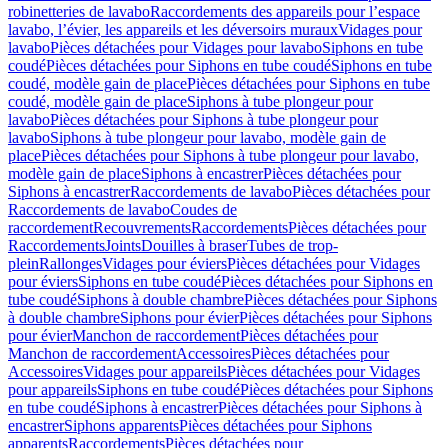
robinetteries de lavabo
Raccordements des appareils pour l’espace
lavabo, l’évier, les appareils et les déversoirs muraux
Vidages pour
lavabo
Pièces détachées pour Vidages pour lavabo
Siphons en tube
coudé
Pièces détachées pour Siphons en tube coudé
Siphons en tube
coudé, modèle gain de place
Pièces détachées pour Siphons en tube
coudé, modèle gain de place
Siphons à tube plongeur pour
lavabo
Pièces détachées pour Siphons à tube plongeur pour
lavabo
Siphons à tube plongeur pour lavabo, modèle gain de
place
Pièces détachées pour Siphons à tube plongeur pour lavabo,
modèle gain de place
Siphons à encastrer
Pièces détachées pour
Siphons à encastrer
Raccordements de lavabo
Pièces détachées pour
Raccordements de lavabo
Coudes de
raccordement
Recouvrements
Raccordements
Pièces détachées pour
Raccordements
Joints
Douilles à braser
Tubes de trop-
plein
Rallonges
Vidages pour éviers
Pièces détachées pour Vidages
pour éviers
Siphons en tube coudé
Pièces détachées pour Siphons en
tube coudé
Siphons à double chambre
Pièces détachées pour Siphons
à double chambre
Siphons pour évier
Pièces détachées pour Siphons
pour évier
Manchon de raccordement
Pièces détachées pour
Manchon de raccordement
Accessoires
Pièces détachées pour
Accessoires
Vidages pour appareils
Pièces détachées pour Vidages
pour appareils
Siphons en tube coudé
Pièces détachées pour Siphons
en tube coudé
Siphons à encastrer
Pièces détachées pour Siphons à
encastrer
Siphons apparents
Pièces détachées pour Siphons
apparents
Raccordements
Pièces détachées pour