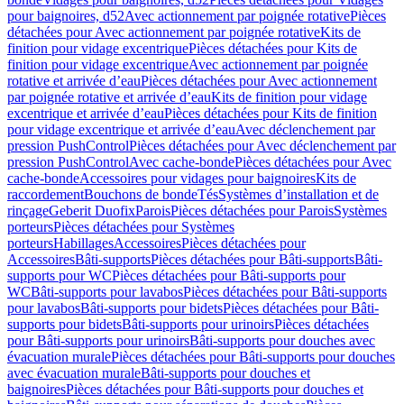
pour baignoires, d52
Avec actionnement par poignée rotative
Pièces
détachées pour Avec actionnement par poignée rotative
Kits de
finition pour vidage excentrique
Pièces détachées pour Kits de
finition pour vidage excentrique
Avec actionnement par poignée
rotative et arrivée d’eau
Pièces détachées pour Avec actionnement
par poignée rotative et arrivée d’eau
Kits de finition pour vidage
excentrique et arrivée d’eau
Pièces détachées pour Kits de finition
pour vidage excentrique et arrivée d’eau
Avec déclenchement par
pression PushControl
Pièces détachées pour Avec déclenchement par
pression PushControl
Avec cache-bonde
Pièces détachées pour Avec
cache-bonde
Accessoires pour vidages pour baignoires
Kits de
raccordement
Bouchons de bonde
Tés
Systèmes d’installation et de
rinçage
Geberit Duofix
Parois
Pièces détachées pour Parois
Systèmes
porteurs
Pièces détachées pour Systèmes
porteurs
Habillages
Accessoires
Pièces détachées pour
Accessoires
Bâti-supports
Pièces détachées pour Bâti-supports
Bâti-
supports pour WC
Pièces détachées pour Bâti-supports pour
WC
Bâti-supports pour lavabos
Pièces détachées pour Bâti-supports
pour lavabos
Bâti-supports pour bidets
Pièces détachées pour Bâti-
supports pour bidets
Bâti-supports pour urinoirs
Pièces détachées
pour Bâti-supports pour urinoirs
Bâti-supports pour douches avec
évacuation murale
Pièces détachées pour Bâti-supports pour douches
avec évacuation murale
Bâti-supports pour douches et
baignoires
Pièces détachées pour Bâti-supports pour douches et