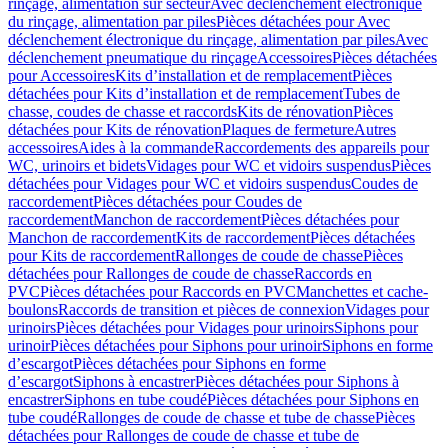
rinçage, alimentation sur secteur
Avec déclenchement électronique
du rinçage, alimentation par piles
Pièces détachées pour Avec
déclenchement électronique du rinçage, alimentation par piles
Avec
déclenchement pneumatique du rinçage
Accessoires
Pièces détachées
pour Accessoires
Kits d’installation et de remplacement
Pièces
détachées pour Kits d’installation et de remplacement
Tubes de
chasse, coudes de chasse et raccords
Kits de rénovation
Pièces
détachées pour Kits de rénovation
Plaques de fermeture
Autres
accessoires
Aides à la commande
Raccordements des appareils pour
WC, urinoirs et bidets
Vidages pour WC et vidoirs suspendus
Pièces
détachées pour Vidages pour WC et vidoirs suspendus
Coudes de
raccordement
Pièces détachées pour Coudes de
raccordement
Manchon de raccordement
Pièces détachées pour
Manchon de raccordement
Kits de raccordement
Pièces détachées
pour Kits de raccordement
Rallonges de coude de chasse
Pièces
détachées pour Rallonges de coude de chasse
Raccords en
PVC
Pièces détachées pour Raccords en PVC
Manchettes et cache-
boulons
Raccords de transition et pièces de connexion
Vidages pour
urinoirs
Pièces détachées pour Vidages pour urinoirs
Siphons pour
urinoir
Pièces détachées pour Siphons pour urinoir
Siphons en forme
d’escargot
Pièces détachées pour Siphons en forme
d’escargot
Siphons à encastrer
Pièces détachées pour Siphons à
encastrer
Siphons en tube coudé
Pièces détachées pour Siphons en
tube coudé
Rallonges de coude de chasse et tube de chasse
Pièces
détachées pour Rallonges de coude de chasse et tube de