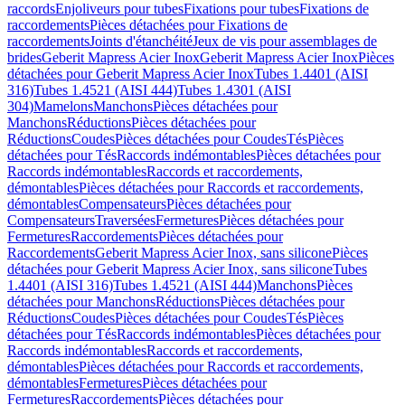
raccords
Enjoliveurs pour tubes
Fixations pour tubes
Fixations de
raccordements
Pièces détachées pour Fixations de
raccordements
Joints d'étanchéité
Jeux de vis pour assemblages de
brides
Geberit Mapress Acier Inox
Geberit Mapress Acier Inox
Pièces
détachées pour Geberit Mapress Acier Inox
Tubes 1.4401 (AISI
316)
Tubes 1.4521 (AISI 444)
Tubes 1.4301 (AISI
304)
Mamelons
Manchons
Pièces détachées pour
Manchons
Réductions
Pièces détachées pour
Réductions
Coudes
Pièces détachées pour Coudes
Tés
Pièces
détachées pour Tés
Raccords indémontables
Pièces détachées pour
Raccords indémontables
Raccords et raccordements,
démontables
Pièces détachées pour Raccords et raccordements,
démontables
Compensateurs
Pièces détachées pour
Compensateurs
Traversées
Fermetures
Pièces détachées pour
Fermetures
Raccordements
Pièces détachées pour
Raccordements
Geberit Mapress Acier Inox, sans silicone
Pièces
détachées pour Geberit Mapress Acier Inox, sans silicone
Tubes
1.4401 (AISI 316)
Tubes 1.4521 (AISI 444)
Manchons
Pièces
détachées pour Manchons
Réductions
Pièces détachées pour
Réductions
Coudes
Pièces détachées pour Coudes
Tés
Pièces
détachées pour Tés
Raccords indémontables
Pièces détachées pour
Raccords indémontables
Raccords et raccordements,
démontables
Pièces détachées pour Raccords et raccordements,
démontables
Fermetures
Pièces détachées pour
Fermetures
Raccordements
Pièces détachées pour