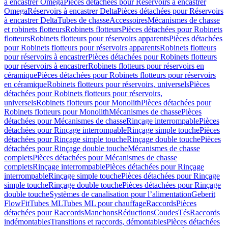
à encastrer Omega
Pièces détachées pour Réservoirs à encastrer
Omega
Réservoirs à encastrer Delta
Pièces détachées pour Réservoirs
à encastrer Delta
Tubes de chasse
Accessoires
Mécanismes de chasse
et robinets flotteurs
Robinets flotteurs
Pièces détachées pour Robinets
flotteurs
Robinets flotteurs pour réservoirs apparents
Pièces détachées
pour Robinets flotteurs pour réservoirs apparents
Robinets flotteurs
pour réservoirs à encastrer
Pièces détachées pour Robinets flotteurs
pour réservoirs à encastrer
Robinets flotteurs pour réservoirs en
céramique
Pièces détachées pour Robinets flotteurs pour réservoirs
en céramique
Robinets flotteurs pour réservoirs, universels
Pièces
détachées pour Robinets flotteurs pour réservoirs,
universels
Robinets flotteurs pour Monolith
Pièces détachées pour
Robinets flotteurs pour Monolith
Mécanismes de chasse
Pièces
détachées pour Mécanismes de chasse
Rinçage interrompable
Pièces
détachées pour Rinçage interrompable
Rinçage simple touche
Pièces
détachées pour Rinçage simple touche
Rinçage double touche
Pièces
détachées pour Rinçage double touche
Mécanismes de chasse
complets
Pièces détachées pour Mécanismes de chasse
complets
Rinçage interrompable
Pièces détachées pour Rinçage
interrompable
Rinçage simple touche
Pièces détachées pour Rinçage
simple touche
Rinçage double touche
Pièces détachées pour Rinçage
double touche
Systèmes de canalisation pour l’alimentation
Geberit
FlowFit
Tubes ML
Tubes ML pour chauffage
Raccords
Pièces
détachées pour Raccords
Manchons
Réductions
Coudes
Tés
Raccords
indémontables
Transitions et raccords, démontables
Pièces détachées