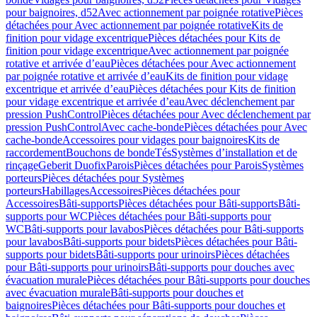
pour baignoires, d52
Avec actionnement par poignée rotative
Pièces
détachées pour Avec actionnement par poignée rotative
Kits de
finition pour vidage excentrique
Pièces détachées pour Kits de
finition pour vidage excentrique
Avec actionnement par poignée
rotative et arrivée d’eau
Pièces détachées pour Avec actionnement
par poignée rotative et arrivée d’eau
Kits de finition pour vidage
excentrique et arrivée d’eau
Pièces détachées pour Kits de finition
pour vidage excentrique et arrivée d’eau
Avec déclenchement par
pression PushControl
Pièces détachées pour Avec déclenchement par
pression PushControl
Avec cache-bonde
Pièces détachées pour Avec
cache-bonde
Accessoires pour vidages pour baignoires
Kits de
raccordement
Bouchons de bonde
Tés
Systèmes d’installation et de
rinçage
Geberit Duofix
Parois
Pièces détachées pour Parois
Systèmes
porteurs
Pièces détachées pour Systèmes
porteurs
Habillages
Accessoires
Pièces détachées pour
Accessoires
Bâti-supports
Pièces détachées pour Bâti-supports
Bâti-
supports pour WC
Pièces détachées pour Bâti-supports pour
WC
Bâti-supports pour lavabos
Pièces détachées pour Bâti-supports
pour lavabos
Bâti-supports pour bidets
Pièces détachées pour Bâti-
supports pour bidets
Bâti-supports pour urinoirs
Pièces détachées
pour Bâti-supports pour urinoirs
Bâti-supports pour douches avec
évacuation murale
Pièces détachées pour Bâti-supports pour douches
avec évacuation murale
Bâti-supports pour douches et
baignoires
Pièces détachées pour Bâti-supports pour douches et