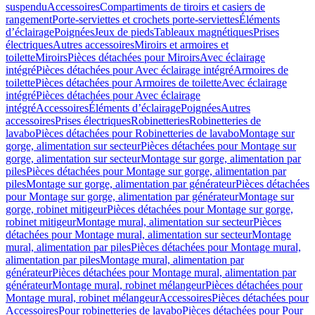
suspendu
Accessoires
Compartiments de tiroirs et casiers de
rangement
Porte-serviettes et crochets porte-serviettes
Éléments
d’éclairage
Poignées
Jeux de pieds
Tableaux magnétiques
Prises
électriques
Autres accessoires
Miroirs et armoires et
toilette
Miroirs
Pièces détachées pour Miroirs
Avec éclairage
intégré
Pièces détachées pour Avec éclairage intégré
Armoires de
toilette
Pièces détachées pour Armoires de toilette
Avec éclairage
intégré
Pièces détachées pour Avec éclairage
intégré
Accessoires
Éléments d’éclairage
Poignées
Autres
accessoires
Prises électriques
Robinetteries
Robinetteries de
lavabo
Pièces détachées pour Robinetteries de lavabo
Montage sur
gorge, alimentation sur secteur
Pièces détachées pour Montage sur
gorge, alimentation sur secteur
Montage sur gorge, alimentation par
piles
Pièces détachées pour Montage sur gorge, alimentation par
piles
Montage sur gorge, alimentation par générateur
Pièces détachées
pour Montage sur gorge, alimentation par générateur
Montage sur
gorge, robinet mitigeur
Pièces détachées pour Montage sur gorge,
robinet mitigeur
Montage mural, alimentation sur secteur
Pièces
détachées pour Montage mural, alimentation sur secteur
Montage
mural, alimentation par piles
Pièces détachées pour Montage mural,
alimentation par piles
Montage mural, alimentation par
générateur
Pièces détachées pour Montage mural, alimentation par
générateur
Montage mural, robinet mélangeur
Pièces détachées pour
Montage mural, robinet mélangeur
Accessoires
Pièces détachées pour
Accessoires
Pour robinetteries de lavabo
Pièces détachées pour Pour