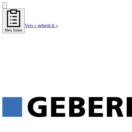
Vers « geberit.fr »
Mes listes