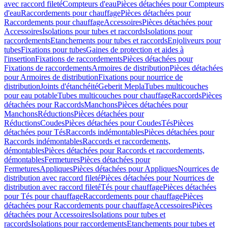
avec raccord fileté
Compteurs d'eau
Pièces détachées pour Compteurs
d'eau
Raccordements pour chauffage
Pièces détachées pour
Raccordements pour chauffage
Accessoires
Pièces détachées pour
Accessoires
Isolations pour tubes et raccords
Isolations pour
raccordements
Etanchements pour tubes et raccords
Enjoliveurs pour
tubes
Fixations pour tubes
Gaines de protection et aides à
l'insertion
Fixations de raccordements
Pièces détachées pour
Fixations de raccordements
Armoires de distribution
Pièces détachées
pour Armoires de distribution
Fixations pour nourrice de
distribution
Joints d'étanchéité
Geberit Mepla
Tubes multicouches
pour eau potable
Tubes multicouches pour chauffage
Raccords
Pièces
détachées pour Raccords
Manchons
Pièces détachées pour
Manchons
Réductions
Pièces détachées pour
Réductions
Coudes
Pièces détachées pour Coudes
Tés
Pièces
détachées pour Tés
Raccords indémontables
Pièces détachées pour
Raccords indémontables
Raccords et raccordements,
démontables
Pièces détachées pour Raccords et raccordements,
démontables
Fermetures
Pièces détachées pour
Fermetures
Appliques
Pièces détachées pour Appliques
Nourrices de
distribution avec raccord fileté
Pièces détachées pour Nourrices de
distribution avec raccord fileté
Tés pour chauffage
Pièces détachées
pour Tés pour chauffage
Raccordements pour chauffage
Pièces
détachées pour Raccordements pour chauffage
Accessoires
Pièces
détachées pour Accessoires
Isolations pour tubes et
raccords
Isolations pour raccordements
Etanchements pour tubes et