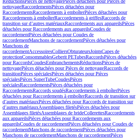
Réductions
Pièces de nettoyage
Pièces détachées pour Pièces de
nettoyage
Raccordements
Pièces détachées pour
Raccordements
Raccordements à emboîter
Pièces détachées pour
Raccordements à emboîter
Raccordements à griffes
Raccords de
transition sur d’autres matériaux
Raccordements aux appareils
Pièces
détachées pour Raccordements aux appareils
Coudes de
raccordement
Pièces détachées pour Coudes de
raccordement
Manchons de raccordement
Pièces détachées pour
Manchons de
raccordement
Accessoires
Colliers
Obturateurs
Joints
Capes de
protection
Consommables
Geberit PE
Tubes
Raccords
Pièces détachées
pour Raccords
Coudes
Embranchements
Réductions
Pièces de
nettoyage
Pièces détachées pour Pièces de nettoyage
Raccords de
transition
Pièces spéciales
Pièces détachées pour Pièces
spéciales
Pièces SuperTube
Coudes
Pièces
spéciales
Raccordements
Pièces détachées pour
Raccordements
Raccords soudés
Raccordements à emboîter
Pièces
détachées pour Raccordements à emboîter
Raccords de transition sur
d’autres matériaux
Pièces détachées pour Raccords de transition sur
d’autres matériaux
Assemblages filetés
Pièces détachées pour
Assemblages filetés
Assemblages de bride
Collerettes
Raccordements
aux appareils
Pièces détachées pour Raccordements aux
appareils
Coudes de raccordement
Pièces détachées pour Coudes de
raccordement
Manchons de raccordement
Pièces détachées pour
Manchons de raccordement
Manchons de raccordement
Pièces