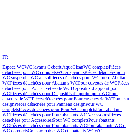
FR
Espace WC
WC lavants Geberit AquaClean
WC complets
Pièces
détachées pour WC complets
WC suspendus
Pièces détachées pour
WC suspendus
WC au sol
Pièces détachées pour WC au sol
Abattants
WC
Pièces détachées pour Abattants WC
Pour cuvettes de WC
Pièces
détachées pour Pour cuvettes de WC
Dispositifs d’appoint pour
WC
Pièces détachées pour Dispositifs d’appoint pour WC
Pour
cuvettes de WC
Pièces détachées pour Pour cuvettes de WC
Panneau
design
Pièces détachées pour Panneau design
Pour WC
complets
Pièces détachées pour Pour WC complets
Pour abattants
WC
Pièces détachées pour Pour abattants WC
Accessoires
Pièces
détachées pour Accessoires
Pour WC complets
Pour abattants
WC
Pièces détachées pour Pour abattants WC
Pour abattants WC et
WC complets
Consommables
WC et abattants WC
WC