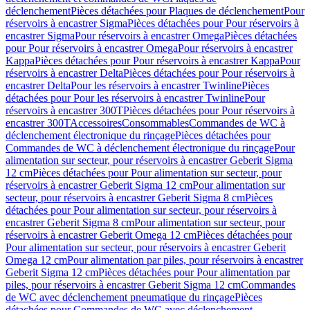
déclenchement
Pièces détachées pour Plaques de déclenchement
Pour
réservoirs à encastrer Sigma
Pièces détachées pour Pour réservoirs à
encastrer Sigma
Pour réservoirs à encastrer Omega
Pièces détachées
pour Pour réservoirs à encastrer Omega
Pour réservoirs à encastrer
Kappa
Pièces détachées pour Pour réservoirs à encastrer Kappa
Pour
réservoirs à encastrer Delta
Pièces détachées pour Pour réservoirs à
encastrer Delta
Pour les réservoirs à encastrer Twinline
Pièces
détachées pour Pour les réservoirs à encastrer Twinline
Pour
réservoirs à encastrer 300T
Pièces détachées pour Pour réservoirs à
encastrer 300T
Accessoires
Consommables
Commandes de WC à
déclenchement électronique du rinçage
Pièces détachées pour
Commandes de WC à déclenchement électronique du rinçage
Pour
alimentation sur secteur, pour réservoirs à encastrer Geberit Sigma
12 cm
Pièces détachées pour Pour alimentation sur secteur, pour
réservoirs à encastrer Geberit Sigma 12 cm
Pour alimentation sur
secteur, pour réservoirs à encastrer Geberit Sigma 8 cm
Pièces
détachées pour Pour alimentation sur secteur, pour réservoirs à
encastrer Geberit Sigma 8 cm
Pour alimentation sur secteur, pour
réservoirs à encastrer Geberit Omega 12 cm
Pièces détachées pour
Pour alimentation sur secteur, pour réservoirs à encastrer Geberit
Omega 12 cm
Pour alimentation par piles, pour réservoirs à encastrer
Geberit Sigma 12 cm
Pièces détachées pour Pour alimentation par
piles, pour réservoirs à encastrer Geberit Sigma 12 cm
Commandes
de WC avec déclenchement pneumatique du rinçage
Pièces
détachées pour Commandes de WC avec déclenchement