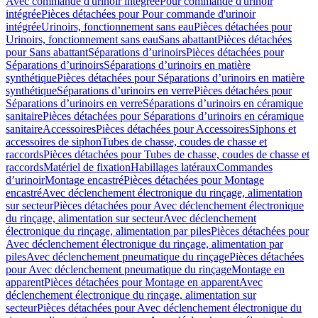
Avec commande d'urinoir intégrée
Pour commande d'urinoir
intégrée
Pièces détachées pour Pour commande d'urinoir
intégrée
Urinoirs, fonctionnement sans eau
Pièces détachées pour
Urinoirs, fonctionnement sans eau
Sans abattant
Pièces détachées
pour Sans abattant
Séparations d’urinoirs
Pièces détachées pour
Séparations d’urinoirs
Séparations d’urinoirs en matière
synthétique
Pièces détachées pour Séparations d’urinoirs en matière
synthétique
Séparations d’urinoirs en verre
Pièces détachées pour
Séparations d’urinoirs en verre
Séparations d’urinoirs en céramique
sanitaire
Pièces détachées pour Séparations d’urinoirs en céramique
sanitaire
Accessoires
Pièces détachées pour Accessoires
Siphons et
accessoires de siphon
Tubes de chasse, coudes de chasse et
raccords
Pièces détachées pour Tubes de chasse, coudes de chasse et
raccords
Matériel de fixation
Habillages latéraux
Commandes
dʼurinoir
Montage encastré
Pièces détachées pour Montage
encastré
Avec déclenchement électronique du rinçage, alimentation
sur secteur
Pièces détachées pour Avec déclenchement électronique
du rinçage, alimentation sur secteur
Avec déclenchement
électronique du rinçage, alimentation par piles
Pièces détachées pour
Avec déclenchement électronique du rinçage, alimentation par
piles
Avec déclenchement pneumatique du rinçage
Pièces détachées
pour Avec déclenchement pneumatique du rinçage
Montage en
apparent
Pièces détachées pour Montage en apparent
Avec
déclenchement électronique du rinçage, alimentation sur
secteur
Pièces détachées pour Avec déclenchement électronique du