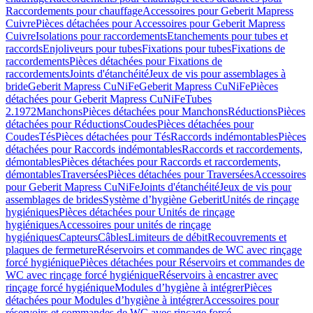
Raccordements pour chauffage
Accessoires pour Geberit Mapress
Cuivre
Pièces détachées pour Accessoires pour Geberit Mapress
Cuivre
Isolations pour raccordements
Etanchements pour tubes et
raccords
Enjoliveurs pour tubes
Fixations pour tubes
Fixations de
raccordements
Pièces détachées pour Fixations de
raccordements
Joints d'étanchéité
Jeux de vis pour assemblages à
bride
Geberit Mapress CuNiFe
Geberit Mapress CuNiFe
Pièces
détachées pour Geberit Mapress CuNiFe
Tubes
2.1972
Manchons
Pièces détachées pour Manchons
Réductions
Pièces
détachées pour Réductions
Coudes
Pièces détachées pour
Coudes
Tés
Pièces détachées pour Tés
Raccords indémontables
Pièces
détachées pour Raccords indémontables
Raccords et raccordements,
démontables
Pièces détachées pour Raccords et raccordements,
démontables
Traversées
Pièces détachées pour Traversées
Accessoires
pour Geberit Mapress CuNiFe
Joints d'étanchéité
Jeux de vis pour
assemblages de brides
Système d’hygiène Geberit
Unités de rinçage
hygiéniques
Pièces détachées pour Unités de rinçage
hygiéniques
Accessoires pour unités de rinçage
hygiéniques
Capteurs
Câbles
Limiteurs de débit
Recouvrements et
plaques de fermeture
Réservoirs et commandes de WC avec rinçage
forcé hygiénique
Pièces détachées pour Réservoirs et commandes de
WC avec rinçage forcé hygiénique
Réservoirs à encastrer avec
rinçage forcé hygiénique
Modules d’hygiène à intégrer
Pièces
détachées pour Modules d’hygiène à intégrer
Accessoires pour
réservoirs et commandes de WC avec rinçage forcé