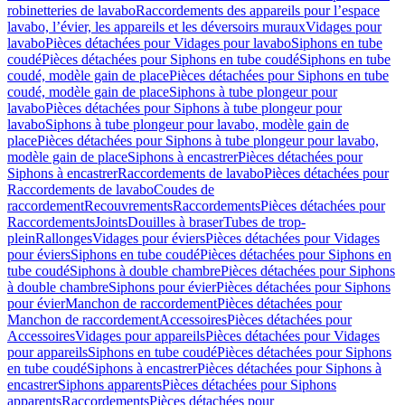
robinetteries de lavabo
Raccordements des appareils pour l’espace
lavabo, l’évier, les appareils et les déversoirs muraux
Vidages pour
lavabo
Pièces détachées pour Vidages pour lavabo
Siphons en tube
coudé
Pièces détachées pour Siphons en tube coudé
Siphons en tube
coudé, modèle gain de place
Pièces détachées pour Siphons en tube
coudé, modèle gain de place
Siphons à tube plongeur pour
lavabo
Pièces détachées pour Siphons à tube plongeur pour
lavabo
Siphons à tube plongeur pour lavabo, modèle gain de
place
Pièces détachées pour Siphons à tube plongeur pour lavabo,
modèle gain de place
Siphons à encastrer
Pièces détachées pour
Siphons à encastrer
Raccordements de lavabo
Pièces détachées pour
Raccordements de lavabo
Coudes de
raccordement
Recouvrements
Raccordements
Pièces détachées pour
Raccordements
Joints
Douilles à braser
Tubes de trop-
plein
Rallonges
Vidages pour éviers
Pièces détachées pour Vidages
pour éviers
Siphons en tube coudé
Pièces détachées pour Siphons en
tube coudé
Siphons à double chambre
Pièces détachées pour Siphons
à double chambre
Siphons pour évier
Pièces détachées pour Siphons
pour évier
Manchon de raccordement
Pièces détachées pour
Manchon de raccordement
Accessoires
Pièces détachées pour
Accessoires
Vidages pour appareils
Pièces détachées pour Vidages
pour appareils
Siphons en tube coudé
Pièces détachées pour Siphons
en tube coudé
Siphons à encastrer
Pièces détachées pour Siphons à
encastrer
Siphons apparents
Pièces détachées pour Siphons
apparents
Raccordements
Pièces détachées pour