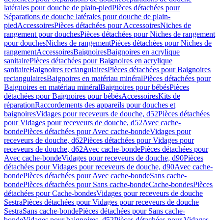
latérales pour douche de plain-pied
Pièces détachées pour
Séparations de douche latérales pour douche de plain-
pied
Accessoires
Pièces détachées pour Accessoires
Niches de
rangement pour douches
Pièces détachées pour Niches de rangement
pour douches
Niches de rangement
Pièces détachées pour Niches de
rangement
Accessoires
Baignoires
Baignoires en acrylique
sanitaire
Pièces détachées pour Baignoires en acrylique
sanitaire
Baignoires rectangulaires
Pièces détachées pour Baignoires
rectangulaires
Baignoires en matériau minéral
Pièces détachées pour
Baignoires en matériau minéral
Baignoires pour bébés
Pièces
détachées pour Baignoires pour bébés
Accessoires
Kits de
réparation
Raccordements des appareils pour douches et
baignoires
Vidages pour receveurs de douche, d52
Pièces détachées
pour Vidages pour receveurs de douche, d52
Avec cache-
bonde
Pièces détachées pour Avec cache-bonde
Vidages pour
receveurs de douche, d62
Pièces détachées pour Vidages pour
receveurs de douche, d62
Avec cache-bonde
Pièces détachées pour
Avec cache-bonde
Vidages pour receveurs de douche, d90
Pièces
détachées pour Vidages pour receveurs de douche, d90
Avec cache-
bonde
Pièces détachées pour Avec cache-bonde
Sans cache-
bonde
Pièces détachées pour Sans cache-bonde
Cache-bondes
Pièces
détachées pour Cache-bondes
Vidages pour receveurs de douche
Sestra
Pièces détachées pour Vidages pour receveurs de douche
Sestra
Sans cache-bonde
Pièces détachées pour Sans cache-
bonde
Vidages pour baignoires, d52
Pièces détachées pour Vidages