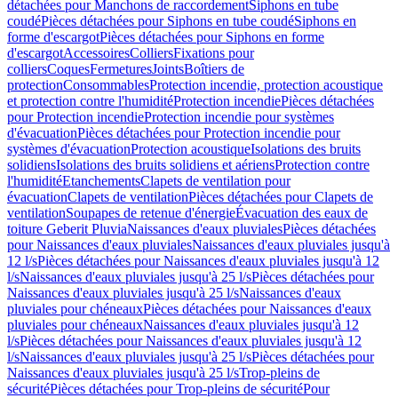
détachées pour Manchons de raccordement
Siphons en tube
coudé
Pièces détachées pour Siphons en tube coudé
Siphons en
forme d'escargot
Pièces détachées pour Siphons en forme
d'escargot
Accessoires
Colliers
Fixations pour
colliers
Coques
Fermetures
Joints
Boîtiers de
protection
Consommables
Protection incendie, protection acoustique
et protection contre l'humidité
Protection incendie
Pièces détachées
pour Protection incendie
Protection incendie pour systèmes
d'évacuation
Pièces détachées pour Protection incendie pour
systèmes d'évacuation
Protection acoustique
Isolations des bruits
solidiens
Isolations des bruits solidiens et aériens
Protection contre
l'humidité
Etanchements
Clapets de ventilation pour
évacuation
Clapets de ventilation
Pièces détachées pour Clapets de
ventilation
Soupapes de retenue d'énergie
Évacuation des eaux de
toiture Geberit Pluvia
Naissances d'eaux pluviales
Pièces détachées
pour Naissances d'eaux pluviales
Naissances d'eaux pluviales jusqu'à
12 l/s
Pièces détachées pour Naissances d'eaux pluviales jusqu'à 12
l/s
Naissances d'eaux pluviales jusqu'à 25 l/s
Pièces détachées pour
Naissances d'eaux pluviales jusqu'à 25 l/s
Naissances d'eaux
pluviales pour chéneaux
Pièces détachées pour Naissances d'eaux
pluviales pour chéneaux
Naissances d'eaux pluviales jusqu'à 12
l/s
Pièces détachées pour Naissances d'eaux pluviales jusqu'à 12
l/s
Naissances d'eaux pluviales jusqu'à 25 l/s
Pièces détachées pour
Naissances d'eaux pluviales jusqu'à 25 l/s
Trop-pleins de
sécurité
Pièces détachées pour Trop-pleins de sécurité
Pour