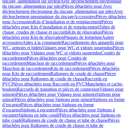
rinçage, alimentation sur secteur
Avec déclenchement électronique
du rinçage, alimentation par piles
Pièces détachées pour Avec
déclenchement électronique du rinçage, alimentation par piles
Avec
déclenchement pneumatique du rinçage
Accessoires
Pièces détachées
pour Accessoires
Kits d’installation et de remplacement
Pièces
détachées pour Kits d’installation et de remplacement
Tubes de
chasse, coudes de chasse et raccords
Kits de rénovation
Pièces
détachées pour Kits de rénovation
Plaques de fermeture
Autres
accessoires
Aides à la commande
Raccordements des appareils pour
WC, urinoirs et bidets
Vidages pour WC et vidoirs suspendus
Pièces
détachées pour Vidages pour WC et vidoirs suspendus
Coudes de
raccordement
Pièces détachées pour Coudes de
raccordement
Manchon de raccordement
Pièces détachées pour
Manchon de raccordement
Kits de raccordement
Pièces détachées
pour Kits de raccordement
Rallonges de coude de chasse
Pièces
détachées pour Rallonges de coude de chasse
Raccords en
PVC
Pièces détachées pour Raccords en PVC
Manchettes et cache-
boulons
Raccords de transition et pièces de connexion
Vidages pour
urinoirs
Pièces détachées pour Vidages pour urinoirs
Siphons pour
urinoir
Pièces détachées pour Siphons pour urinoir
Siphons en forme
d’escargot
Pièces détachées pour Siphons en forme
d’escargot
Siphons à encastrer
Pièces détachées pour Siphons à
encastrer
Siphons en tube coudé
Pièces détachées pour Siphons en
tube coudé
Rallonges de coude de chasse et tube de chasse
Pièces
détachées pour Rallonges de coude de chasse et tube de