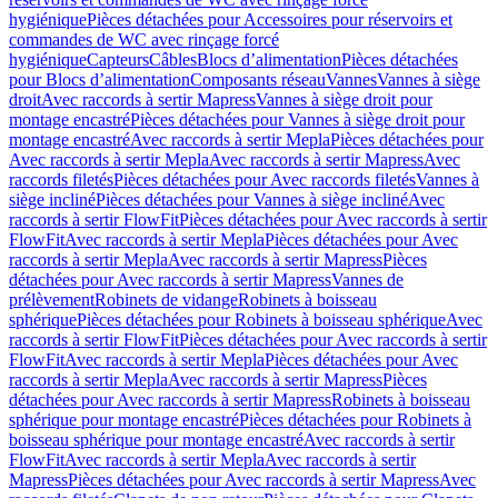
hygiénique
Pièces détachées pour Accessoires pour réservoirs et
commandes de WC avec rinçage forcé
hygiénique
Capteurs
Câbles
Blocs d’alimentation
Pièces détachées
pour Blocs d’alimentation
Composants réseau
Vannes
Vannes à siège
droit
Avec raccords à sertir Mapress
Vannes à siège droit pour
montage encastré
Pièces détachées pour Vannes à siège droit pour
montage encastré
Avec raccords à sertir Mepla
Pièces détachées pour
Avec raccords à sertir Mepla
Avec raccords à sertir Mapress
Avec
raccords filetés
Pièces détachées pour Avec raccords filetés
Vannes à
siège incliné
Pièces détachées pour Vannes à siège incliné
Avec
raccords à sertir FlowFit
Pièces détachées pour Avec raccords à sertir
FlowFit
Avec raccords à sertir Mepla
Pièces détachées pour Avec
raccords à sertir Mepla
Avec raccords à sertir Mapress
Pièces
détachées pour Avec raccords à sertir Mapress
Vannes de
prélèvement
Robinets de vidange
Robinets à boisseau
sphérique
Pièces détachées pour Robinets à boisseau sphérique
Avec
raccords à sertir FlowFit
Pièces détachées pour Avec raccords à sertir
FlowFit
Avec raccords à sertir Mepla
Pièces détachées pour Avec
raccords à sertir Mepla
Avec raccords à sertir Mapress
Pièces
détachées pour Avec raccords à sertir Mapress
Robinets à boisseau
sphérique pour montage encastré
Pièces détachées pour Robinets à
boisseau sphérique pour montage encastré
Avec raccords à sertir
FlowFit
Avec raccords à sertir Mepla
Avec raccords à sertir
Mapress
Pièces détachées pour Avec raccords à sertir Mapress
Avec