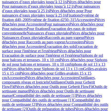
naissances d’eaux pluviales jusqu’à 12 l/s
Pièces détachées pour
Pour naissances d’eaux pluviales jusqu’à 12 l/s
Pour naissances
d’eaux pluviales jusqu’à 25 l/s
Pièces détachées pour Pour
naissances d’eaux pluviales jusqu’à 25 l/s
Fixations
Système de
fixation d40–200
Système de fixation d250–315
Accessoires
Pièces
détachées pour Accessoires
Pour naissances
Pièces détachées pour
Pour naissances
Pour fixations
Évacuation des eaux de toiture
conventionnelle
Naissances d'eaux pluviales
Pièces détachées pour
Naissances d'eaux pluviales
Raccords au pare-vapeur
Pièces
détachées pour Raccords au pare-vapeur
Accessoires
Pièces
détachées pour Accessoires
Évacuation des sols
Evacuation de
surface pour l'intérieur et l'extérieur
Pièces détachées pour
Evacuation de surface pour l'intérieur et l'extérieur
Siphons de sol
pour balcons et terrasses, 10 x 10 cm
Pièces détachées pour Siphons
de sol pour balcons et terrasses, 10 x 10 cm
Siphons de sol 13 x 13
cm
Pièces détachées pour Siphons de sol 13 x 13 cm
Grilles-avaloirs
15 x 15 cm
Pièces détachées pour Grilles-avaloirs 15 x 15
cm
Accessoires
Pièces détachées pour Accessoires
Outillages,
composants réseau et logiciels
Outillages
Outils pour Geberit
FlowFit
Pièces détachées pour Outils pour Geberit FlowFit
Outils de
sertissage manuel
Pièces détachées pour Outils de sertissage
manuel
Compatibilité des outils de sertissage [1]
Pièces détachées
pour Compatibilité des outils de sertissage [1]
Compatibilité des
outils de sertissage [2]
Pièces détachées pour Compatibilité des outils
de sertissage [2]
Outils de préparation de tubes
Pièces détachées pour