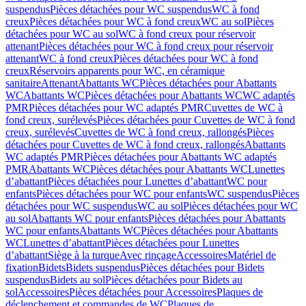
suspendus
Pièces détachées pour WC suspendus
WC à fond
creux
Pièces détachées pour WC à fond creux
WC au sol
Pièces
détachées pour WC au sol
WC à fond creux pour réservoir
attenant
Pièces détachées pour WC à fond creux pour réservoir
attenant
WC à fond creux
Pièces détachées pour WC à fond
creux
Réservoirs apparents pour WC, en céramique
sanitaire
Attenant
Abattants WC
Pièces détachées pour Abattants
WC
Abattants WC
Pièces détachées pour Abattants WC
WC adaptés
PMR
Pièces détachées pour WC adaptés PMR
Cuvettes de WC à
fond creux, surélevés
Pièces détachées pour Cuvettes de WC à fond
creux, surélevés
Cuvettes de WC à fond creux, rallongés
Pièces
détachées pour Cuvettes de WC à fond creux, rallongés
Abattants
WC adaptés PMR
Pièces détachées pour Abattants WC adaptés
PMR
Abattants WC
Pièces détachées pour Abattants WC
Lunettes
d’abattant
Pièces détachées pour Lunettes d’abattant
WC pour
enfants
Pièces détachées pour WC pour enfants
WC suspendus
Pièces
détachées pour WC suspendus
WC au sol
Pièces détachées pour WC
au sol
Abattants WC pour enfants
Pièces détachées pour Abattants
WC pour enfants
Abattants WC
Pièces détachées pour Abattants
WC
Lunettes d’abattant
Pièces détachées pour Lunettes
d’abattant
Siège à la turque
Avec rinçage
Accessoires
Matériel de
fixation
Bidets
Bidets suspendus
Pièces détachées pour Bidets
suspendus
Bidets au sol
Pièces détachées pour Bidets au
sol
Accessoires
Pièces détachées pour Accessoires
Plaques de
déclenchement et commandes de WC
Plaques de