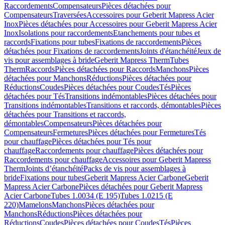
Raccordements
Compensateurs
Pièces détachées pour
Compensateurs
Traversées
Accessoires pour Geberit Mapress Acier
Inox
Pièces détachées pour Accessoires pour Geberit Mapress Acier
Inox
Isolations pour raccordements
Etanchements pour tubes et
raccords
Fixations pour tubes
Fixations de raccordements
Pièces
détachées pour Fixations de raccordements
Joints d'étanchéité
Jeux de
vis pour assemblages à bride
Geberit Mapress Therm
Tubes
Therm
Raccords
Pièces détachées pour Raccords
Manchons
Pièces
détachées pour Manchons
Réductions
Pièces détachées pour
Réductions
Coudes
Pièces détachées pour Coudes
Tés
Pièces
détachées pour Tés
Transitions indémontables
Pièces détachées pour
Transitions indémontables
Transitions et raccords, démontables
Pièces
détachées pour Transitions et raccords,
démontables
Compensateurs
Pièces détachées pour
Compensateurs
Fermetures
Pièces détachées pour Fermetures
Tés
pour chauffage
Pièces détachées pour Tés pour
chauffage
Raccordements pour chauffage
Pièces détachées pour
Raccordements pour chauffage
Accessoires pour Geberit Mapress
Therm
Joints d’étanchéité
Packs de vis pour assemblages à
bride
Fixations pour tubes
Geberit Mapress Acier Carbone
Geberit
Mapress Acier Carbone
Pièces détachées pour Geberit Mapress
Acier Carbone
Tubes 1.0034 (E 195)
Tubes 1.0215 (E
220)
Mamelons
Manchons
Pièces détachées pour
Manchons
Réductions
Pièces détachées pour
Réductions
Coudes
Pièces détachées pour Coudes
Tés
Pièces