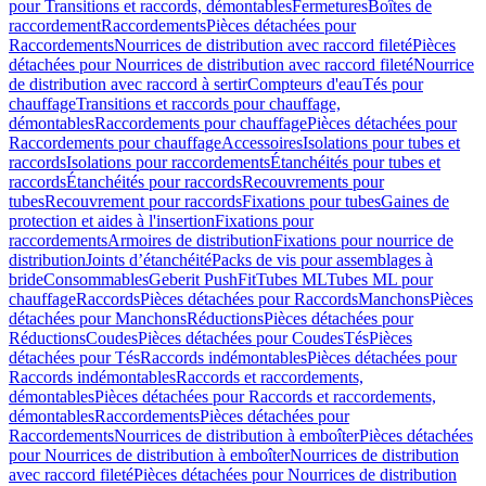
pour Transitions et raccords, démontables
Fermetures
Boîtes de
raccordement
Raccordements
Pièces détachées pour
Raccordements
Nourrices de distribution avec raccord fileté
Pièces
détachées pour Nourrices de distribution avec raccord fileté
Nourrice
de distribution avec raccord à sertir
Compteurs d'eau
Tés pour
chauffage
Transitions et raccords pour chauffage,
démontables
Raccordements pour chauffage
Pièces détachées pour
Raccordements pour chauffage
Accessoires
Isolations pour tubes et
raccords
Isolations pour raccordements
Étanchéités pour tubes et
raccords
Étanchéités pour raccords
Recouvrements pour
tubes
Recouvrement pour raccords
Fixations pour tubes
Gaines de
protection et aides à l'insertion
Fixations pour
raccordements
Armoires de distribution
Fixations pour nourrice de
distribution
Joints d’étanchéité
Packs de vis pour assemblages à
bride
Consommables
Geberit PushFit
Tubes ML
Tubes ML pour
chauffage
Raccords
Pièces détachées pour Raccords
Manchons
Pièces
détachées pour Manchons
Réductions
Pièces détachées pour
Réductions
Coudes
Pièces détachées pour Coudes
Tés
Pièces
détachées pour Tés
Raccords indémontables
Pièces détachées pour
Raccords indémontables
Raccords et raccordements,
démontables
Pièces détachées pour Raccords et raccordements,
démontables
Raccordements
Pièces détachées pour
Raccordements
Nourrices de distribution à emboîter
Pièces détachées
pour Nourrices de distribution à emboîter
Nourrices de distribution
avec raccord fileté
Pièces détachées pour Nourrices de distribution