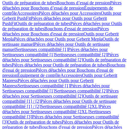
Outils de préparation de tubes
Bouchons d’essai de pression
Pièces
détachées pour Bouchons d’essai de pression
Équipements de
contrôle
Accessoires
Pièces détachées pour Accessoires
Outils pour
Geberit PushFit
Pièces détachées pour Outils pour Geberit
PushFit
Outils de préparation de tubes
Pièces détachées pour Outils
de préparation de tubes
Bouchons d'essai de pression
Pièces
détachées pour Bouchons d'essai de pression
Outils pour Geberit
Mepla
Pièces détachées pour Outils pour Geberit Mepla
Outils de
sertissage manuel
Pièces détachées pour Outils de sertissage
manuel
Sertisseuses compatibilité [1]
Pièces détachées pour
Sertisseuses compatibilité [1]
Sertisseuses compatibilité [2]
Pièces
détachées pour Sertisseuses compatibilité [2]
Outils de préparation de
tubes
Pièces détachées pour Outils de préparation de tubes
Bouchons
d'essai de pression
Pièces détachées pour Bouchons d'essai de
pression
Équipement de contrôle
Accessoires
Outils pour Geberit
Mapress
Pièces détachées pour Outils pour Geberit
Mapress
Sertisseuses compatibilité [1]
Pièces détachées pour
Sertisseuses compatibilité [1]
Sertisseuses compatibilité [2]
Pièces
détachées pour Sertisseuses compatibilité [2]
Outils de sertissage
compatibilité [1] / [2]
Pièces détachées pour Outils de sertissage
compatibilité [1] / [2]
Sertisseuses compatibilité [2XL]
Pièces
détachées pour Sertisseuses compatibilité [2XL]
Sertisseuses
compatibilité [3]
Pièces détachées pour Sertisseuses compatibilité
[3]
Outils de préparation de tubes
Pièces détachées pour Outils de
préparation de tubes
Bouchons d'essai de pression
Pièces détachées