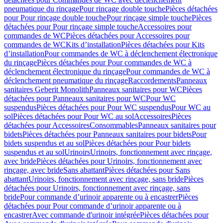
pneumatique du rinçage
Pour rinçage double touche
Pièces détachées
pour Pour rinçage double touche
Pour rinçage simple touche
Pièces
détachées pour Pour rinçage simple touche
Accessoires pour
commandes de WC
Pièces détachées pour Accessoires pour
commandes de WC
Kits d’installation
Pièces détachées pour Kits
d’installation
Pour commandes de WC à déclenchement électronique
du rinçage
Pièces détachées pour Pour commandes de WC à
déclenchement électronique du rinçage
Pour commandes de WC à
déclenchement pneumatique du rinçage
Raccordements
Panneaux
sanitaires Geberit Monolith
Panneaux sanitaires pour WC
Pièces
détachées pour Panneaux sanitaires pour WC
Pour WC
suspendus
Pièces détachées pour Pour WC suspendus
Pour WC au
sol
Pièces détachées pour Pour WC au sol
Accessoires
Pièces
détachées pour Accessoires
Consommables
Panneaux sanitaires pour
bidets
Pièces détachées pour Panneaux sanitaires pour bidets
Pour
bidets suspendus et au sol
Pièces détachées pour Pour bidets
suspendus et au sol
Urinoirs
Urinoirs, fonctionnement avec rinçage,
avec bride
Pièces détachées pour Urinoirs, fonctionnement avec
rinçage, avec bride
Sans abattant
Pièces détachées pour Sans
abattant
Urinoirs, fonctionnement avec rinçage, sans bride
Pièces
détachées pour Urinoirs, fonctionnement avec rinçage, sans
bride
Pour commande d’urinoir apparente ou à encastrer
Pièces
détachées pour Pour commande d’urinoir apparente ou à
encastrer
Avec commande d'urinoir intégrée
Pièces détachées pour