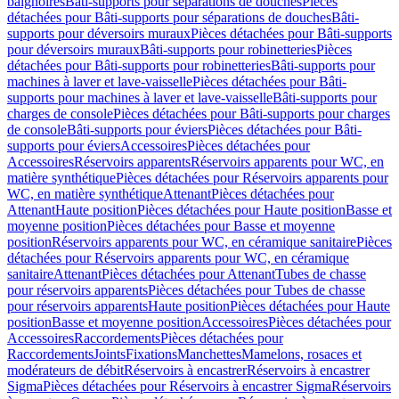
baignoires
Bâti-supports pour séparations de douches
Pièces
détachées pour Bâti-supports pour séparations de douches
Bâti-
supports pour déversoirs muraux
Pièces détachées pour Bâti-supports
pour déversoirs muraux
Bâti-supports pour robinetteries
Pièces
détachées pour Bâti-supports pour robinetteries
Bâti-supports pour
machines à laver et lave-vaisselle
Pièces détachées pour Bâti-
supports pour machines à laver et lave-vaisselle
Bâti-supports pour
charges de console
Pièces détachées pour Bâti-supports pour charges
de console
Bâti-supports pour éviers
Pièces détachées pour Bâti-
supports pour éviers
Accessoires
Pièces détachées pour
Accessoires
Réservoirs apparents
Réservoirs apparents pour WC, en
matière synthétique
Pièces détachées pour Réservoirs apparents pour
WC, en matière synthétique
Attenant
Pièces détachées pour
Attenant
Haute position
Pièces détachées pour Haute position
Basse et
moyenne position
Pièces détachées pour Basse et moyenne
position
Réservoirs apparents pour WC, en céramique sanitaire
Pièces
détachées pour Réservoirs apparents pour WC, en céramique
sanitaire
Attenant
Pièces détachées pour Attenant
Tubes de chasse
pour réservoirs apparents
Pièces détachées pour Tubes de chasse
pour réservoirs apparents
Haute position
Pièces détachées pour Haute
position
Basse et moyenne position
Accessoires
Pièces détachées pour
Accessoires
Raccordements
Pièces détachées pour
Raccordements
Joints
Fixations
Manchettes
Mamelons, rosaces et
modérateurs de débit
Réservoirs à encastrer
Réservoirs à encastrer
Sigma
Pièces détachées pour Réservoirs à encastrer Sigma
Réservoirs