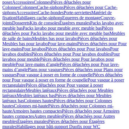
poser
Accessoires
Colonnes
Pièces détachées pour
Colonnes
Colonnes
Cache-siphons
Pièces détachées pour Cache-
siphons
Accessoires
Cache-bondes
Porte-serviettes
Matériel de
fixation
Habillages cache-siphons
Equerres de montage
Couvre-
joints
Dosserets
Kits de consoles
Étagères murales
Packs lavabo avec
meuble bas
Packs lavabo pour meuble avec meuble bas
Pièces
détachées pour Packs lavabo pour meuble avec meuble bas
Meubles
de salle de bains
Meubles bas pour lavabo
Pièces détachées pour
Meubles bas pour lavabo
Pour lave-mains
Pièces détachées pour Pour
lave-mains
Pour lavabos
Pièces détachées pour Pour lavabos
Pour
lavabos doubles
Pièces détachées pour Pour lavabos doubles
Pour
lavabos pour meuble
Pièces détachées pour Pour lavabos pour
meuble
Pour lave-mains d’angle
Pièces détachées pour Pour lave-
mains d’angle
Plans pour vasques
Pièces détachées pour Plans pour
vasques
Pour vasque à poser en forme de coupelle
Pièces détachées
pour Pour vasque à poser en forme de coupelle
Pour vasque à poser
rectangulaire
Pièces détachées pour Pour vasque à poser
rectangulaire
Meubles latéraux
Pièces détachées pour Meubles
latéraux
Meubles latéraux bas
Pièces détachées pour Meubles
latéraux bas
Colonnes hautes
Pièces détachées pour Colonnes
hautes
Colonnes mi-haute
Pièces détachées pour Colonnes mi-
haute
Armoires hautes compactes
Pièces détachées pour Armoires
hautes compactes
Autres meubles
Pièces détachées pour Autres
meubles
Étagères murales
Pièces détachées pour Étagères
murales
Habillages pour bâti-support Duofix pour WC