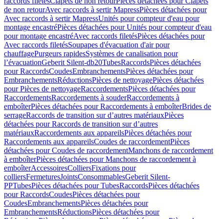
raccords filetés
Clapets de non retour
Pièces détachées pour Clapets
de non retour
Avec raccords à sertir Mapress
Pièces détachées pour
Avec raccords à sertir Mapress
Unités pour compteur d'eau pour
montage encastré
Pièces détachées pour Unités pour compteur d'eau
pour montage encastré
Avec raccords filetés
Pièces détachées pour
Avec raccords filetés
Soupapes d'évacuation d'air pour
chauffage
Purgeurs rapides
Systèmes de canalisation pour
l’évacuation
Geberit Silent-db20
Tubes
Raccords
Pièces détachées
pour Raccords
Coudes
Embranchements
Pièces détachées pour
Embranchements
Réductions
Pièces de nettoyage
Pièces détachées
pour Pièces de nettoyage
Raccordements
Pièces détachées pour
Raccordements
Raccordements à souder
Raccordements à
emboîter
Pièces détachées pour Raccordements à emboîter
Brides de
serrage
Raccords de transition sur d’autres matériaux
Pièces
détachées pour Raccords de transition sur d’autres
matériaux
Raccordements aux appareils
Pièces détachées pour
Raccordements aux appareils
Coudes de raccordement
Pièces
détachées pour Coudes de raccordement
Manchons de raccordement
à emboîter
Pièces détachées pour Manchons de raccordement à
emboîter
Accessoires
Colliers
Fixations pour
colliers
Fermetures
Joints
Consommables
Geberit Silent-
PP
Tubes
Pièces détachées pour Tubes
Raccords
Pièces détachées
pour Raccords
Coudes
Pièces détachées pour
Coudes
Embranchements
Pièces détachées pour
Embranchements
Réductions
Pièces détachées pour