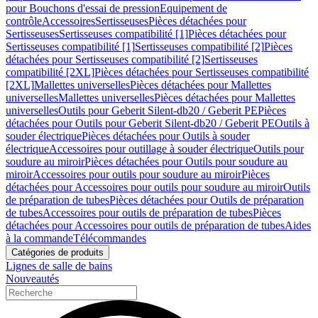
pour Bouchons d'essai de pression
Equipement de
contrôle
Accessoires
Sertisseuses
Pièces détachées pour
Sertisseuses
Sertisseuses compatibilité [1]
Pièces détachées pour
Sertisseuses compatibilité [1]
Sertisseuses compatibilité [2]
Pièces
détachées pour Sertisseuses compatibilité [2]
Sertisseuses
compatibilité [2XL]
Pièces détachées pour Sertisseuses compatibilité
[2XL]
Mallettes universelles
Pièces détachées pour Mallettes
universelles
Mallettes universelles
Pièces détachées pour Mallettes
universelles
Outils pour Geberit Silent-db20 / Geberit PE
Pièces
détachées pour Outils pour Geberit Silent-db20 / Geberit PE
Outils à
souder électrique
Pièces détachées pour Outils à souder
électrique
Accessoires pour outillage à souder électrique
Outils pour
soudure au miroir
Pièces détachées pour Outils pour soudure au
miroir
Accessoires pour outils pour soudure au miroir
Pièces
détachées pour Accessoires pour outils pour soudure au miroir
Outils
de préparation de tubes
Pièces détachées pour Outils de préparation
de tubes
Accessoires pour outils de préparation de tubes
Pièces
détachées pour Accessoires pour outils de préparation de tubes
Aides
à la commande
Télécommandes
Catégories de produits
Lignes de salle de bains
Nouveautés