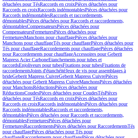
détachées pour Tés
Raccords en croix
Pièces détachées pour
Raccords en croix
Raccords indémontables
Pièces détachées pour
Raccords indémontables
Raccords et raccordements,
démontables
Pièces détachées pour Raccords et raccordements,
démontables
Compensateurs
Pièces détachées pour
Compensateurs
Fermetures
Pièces détachées pour
Fermetures
Manchons pour chauffage
Pièces détachées pour
Manchons pour chauffage
Tés pour chauffage
Pièces détachées pour
Tés pour chauffage
Raccordements pour chauffage
Pièces détachées
pour Raccordements pour chauffage
Accessoires pour Geberit
Mapress Acier Carbone
Etanchements pour tubes et
raccords
Enjoliveurs pour tubes
Fixations pour tubes
Fixations de
raccordements
Joints d'étanchéité
Jeux de vis pour assemblages à
bride
Geberit Mapress Cuivre
Geberit Mapress Cuivre
Pièces
détachées pour Geberit Mapress Cuivre
Manchons
Pièces détachées
pour Manchons
Réductions
Pièces détachées pour
Réductions
Coudes
Pièces détachées pour Coudes
Tés
Pièces
détachées pour Tés
Raccords en croix
Pièces détachées pour
Raccords en croix
Raccords indémontables
Pièces détachées pour
Raccords indémontables
Raccords et raccordements,
démontables
Pièces détachées pour Raccords et raccordements,
démontables
Fermetures
Pièces détachées pour
Fermetures
Raccordements
Pièces détachées pour Raccordements
Tés
pour chauffage
Pièces détachées pour Tés pour
chauffage
Raccordements pour chauffage
Pièces détachées pour