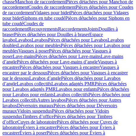
chasse
Manchon de raccordement
Pièces détachées pour Manchon de
raccordement
Coudes de raccordement
Pièces détachées pour Coudes
de raccordement
Vidages pour bidet
Pièces détachées pour Vidages
pour bidet
Siphons en tube coudé
Pièces détachées pour Siphons en
tube coudé
Coudes de
raccordement
Recouvrements
Raccordements
Joints
Douilles à
braser
Pièces détachées pour Douilles à braser
Espace
lavabo
Lavabos
Lavabos
Pièces détachées pour Lavabos
Lavabos
doubles
Lavabos pour meubles
Pièces détachées pour Lavabos pour
meubles
Vasques à poser
Pièces détachées pour Vasques à
poser
Lave-mains
Pièces détachées pour Lave-mains
Lave-mains
d’angle
Pièces détachées pour Lave-mains d’angle
Vasques à
encastrer
Pièces détachées pour Vasques à encastrer
Vasques à
encastrer par le dessous
Pièces détachées pour Vasques à encastrer
par le dessous
Lavabos d’angle
Pièces détachées pour Lavabos
d’angle
Lavabos collectifs
Lavabos adaptés PMR
Pièces détachées
pour Lavabos adaptés PMR
Lavabos pour enfants
Pièces détachées
pour Lavabos pour enfants
Lavabos collectifs
Pièces détachées pour
Lavabos collectifs
Autres lavabos
Pièces détachées pour Autres
lavabos
Déversoirs muraux
Pièces détachées pour Déversoirs
muraux
Vidoirs suspendus
Pièces détachées pour Vidoirs
suspendus
Timbres dʼoffice
Pièces détachées pour Timbres
dʼoffice
Cuves de laboratoire
Pièces détachées pour Cuves de
laboratoire
Éviers à encastrer
Pièces détachées pour Éviers à
encastrer
Éviers à poser
Pièces détachées pour Éviers à