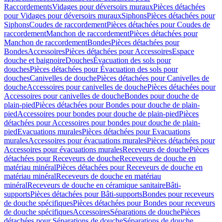
Raccordements
Vidages pour déversoirs muraux
Pièces détachées
pour Vidages pour déversoirs muraux
Siphons
Pièces détachées pour
Siphons
Coudes de raccordement
Pièces détachées pour Coudes de
raccordement
Manchon de raccordement
Pièces détachées pour
Manchon de raccordement
Bondes
Pièces détachées pour
Bondes
Accessoires
Pièces détachées pour Accessoires
Espace
douche et baignoire
Douches
Évacuation des sols pour
douches
Pièces détachées pour Évacuation des sols pour
douches
Canivelles de douche
Pièces détachées pour Canivelles de
douche
Accessoires pour canivelles de douche
Pièces détachées pour
Accessoires pour canivelles de douche
Bondes pour douche de
plain-pied
Pièces détachées pour Bondes pour douche de plain-
pied
Accessoires pour bondes pour douche de plain-pied
Pièces
détachées pour Accessoires pour bondes pour douche de plain-
pied
Evacuations murales
Pièces détachées pour Evacuations
murales
Accessoires pour évacuations murales
Pièces détachées pour
Accessoires pour évacuations murales
Receveurs de douche
Pièces
détachées pour Receveurs de douche
Receveurs de douche en
matériau minéral
Pièces détachées pour Receveurs de douche en
matériau minéral
Receveurs de douche en matériau
minéral
Receveurs de douche en céramique sanitaire
Bâti-
supports
Pièces détachées pour Bâti-supports
Bondes pour receveurs
de douche spécifiques
Pièces détachées pour Bondes pour receveurs
de douche spécifiques
Accessoires
Séparations de douche
Pièces
détachées pour Séparations de douche
Séparations de douche