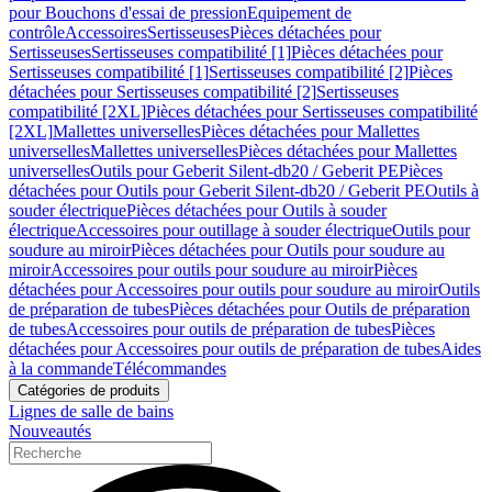
pour Bouchons d'essai de pression
Equipement de
contrôle
Accessoires
Sertisseuses
Pièces détachées pour
Sertisseuses
Sertisseuses compatibilité [1]
Pièces détachées pour
Sertisseuses compatibilité [1]
Sertisseuses compatibilité [2]
Pièces
détachées pour Sertisseuses compatibilité [2]
Sertisseuses
compatibilité [2XL]
Pièces détachées pour Sertisseuses compatibilité
[2XL]
Mallettes universelles
Pièces détachées pour Mallettes
universelles
Mallettes universelles
Pièces détachées pour Mallettes
universelles
Outils pour Geberit Silent-db20 / Geberit PE
Pièces
détachées pour Outils pour Geberit Silent-db20 / Geberit PE
Outils à
souder électrique
Pièces détachées pour Outils à souder
électrique
Accessoires pour outillage à souder électrique
Outils pour
soudure au miroir
Pièces détachées pour Outils pour soudure au
miroir
Accessoires pour outils pour soudure au miroir
Pièces
détachées pour Accessoires pour outils pour soudure au miroir
Outils
de préparation de tubes
Pièces détachées pour Outils de préparation
de tubes
Accessoires pour outils de préparation de tubes
Pièces
détachées pour Accessoires pour outils de préparation de tubes
Aides
à la commande
Télécommandes
Catégories de produits
Lignes de salle de bains
Nouveautés