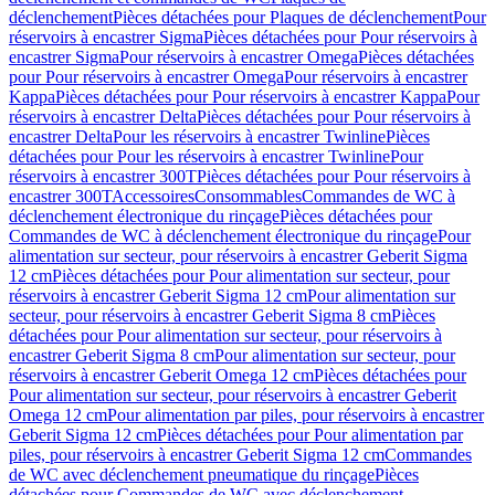
déclenchement
Pièces détachées pour Plaques de déclenchement
Pour
réservoirs à encastrer Sigma
Pièces détachées pour Pour réservoirs à
encastrer Sigma
Pour réservoirs à encastrer Omega
Pièces détachées
pour Pour réservoirs à encastrer Omega
Pour réservoirs à encastrer
Kappa
Pièces détachées pour Pour réservoirs à encastrer Kappa
Pour
réservoirs à encastrer Delta
Pièces détachées pour Pour réservoirs à
encastrer Delta
Pour les réservoirs à encastrer Twinline
Pièces
détachées pour Pour les réservoirs à encastrer Twinline
Pour
réservoirs à encastrer 300T
Pièces détachées pour Pour réservoirs à
encastrer 300T
Accessoires
Consommables
Commandes de WC à
déclenchement électronique du rinçage
Pièces détachées pour
Commandes de WC à déclenchement électronique du rinçage
Pour
alimentation sur secteur, pour réservoirs à encastrer Geberit Sigma
12 cm
Pièces détachées pour Pour alimentation sur secteur, pour
réservoirs à encastrer Geberit Sigma 12 cm
Pour alimentation sur
secteur, pour réservoirs à encastrer Geberit Sigma 8 cm
Pièces
détachées pour Pour alimentation sur secteur, pour réservoirs à
encastrer Geberit Sigma 8 cm
Pour alimentation sur secteur, pour
réservoirs à encastrer Geberit Omega 12 cm
Pièces détachées pour
Pour alimentation sur secteur, pour réservoirs à encastrer Geberit
Omega 12 cm
Pour alimentation par piles, pour réservoirs à encastrer
Geberit Sigma 12 cm
Pièces détachées pour Pour alimentation par
piles, pour réservoirs à encastrer Geberit Sigma 12 cm
Commandes
de WC avec déclenchement pneumatique du rinçage
Pièces
détachées pour Commandes de WC avec déclenchement