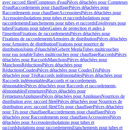
avec raccord fileté
Compteurs d'eau
Pièces détachées pour Compteurs
d'eau
Raccordements pour chauffage
Pièces détachées pour
Raccordements pour chauffage
Accessoires
Pièces détachées pour
Accessoires
Isolations pour tubes et raccords
Isolations pour
raccordements
Etanchements pour tubes et raccords
Enjoliveurs pour
tubes
Fixations pour tubes
Gaines de protection et aides à
l'insertion
Fixations de raccordements
Pièces détachées pour
Fixations de raccordements
Armoires de distribution
Pièces détachées
pour Armoires de distribution
Fixations pour nourrice de
distribution
Joints d'étanchéité
Geberit Mepla
Tubes multicouches
pour eau potable
Tubes multicouches pour chauffage
Raccords
Pièces
détachées pour Raccords
Manchons
Pièces détachées pour
Manchons
Réductions
Pièces détachées pour
Réductions
Coudes
Pièces détachées pour Coudes
Tés
Pièces
détachées pour Tés
Raccords indémontables
Pièces détachées pour
Raccords indémontables
Raccords et raccordements,
démontables
Pièces détachées pour Raccords et raccordements,
démontables
Fermetures
Pièces détachées pour
Fermetures
Appliques
Pièces détachées pour Appliques
Nourrices de
distribution avec raccord fileté
Pièces détachées pour Nourrices de
distribution avec raccord fileté
Tés pour chauffage
Pièces détachées
pour Tés pour chauffage
Raccordements pour chauffage
Pièces
détachées pour Raccordements pour chauffage
Accessoires
Pièces
détachées pour Accessoires
Isolations pour tubes et
raccords
Isolations pour raccordements
Etanchements pour tubes et