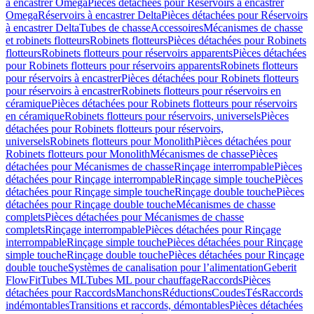
à encastrer Omega
Pièces détachées pour Réservoirs à encastrer
Omega
Réservoirs à encastrer Delta
Pièces détachées pour Réservoirs
à encastrer Delta
Tubes de chasse
Accessoires
Mécanismes de chasse
et robinets flotteurs
Robinets flotteurs
Pièces détachées pour Robinets
flotteurs
Robinets flotteurs pour réservoirs apparents
Pièces détachées
pour Robinets flotteurs pour réservoirs apparents
Robinets flotteurs
pour réservoirs à encastrer
Pièces détachées pour Robinets flotteurs
pour réservoirs à encastrer
Robinets flotteurs pour réservoirs en
céramique
Pièces détachées pour Robinets flotteurs pour réservoirs
en céramique
Robinets flotteurs pour réservoirs, universels
Pièces
détachées pour Robinets flotteurs pour réservoirs,
universels
Robinets flotteurs pour Monolith
Pièces détachées pour
Robinets flotteurs pour Monolith
Mécanismes de chasse
Pièces
détachées pour Mécanismes de chasse
Rinçage interrompable
Pièces
détachées pour Rinçage interrompable
Rinçage simple touche
Pièces
détachées pour Rinçage simple touche
Rinçage double touche
Pièces
détachées pour Rinçage double touche
Mécanismes de chasse
complets
Pièces détachées pour Mécanismes de chasse
complets
Rinçage interrompable
Pièces détachées pour Rinçage
interrompable
Rinçage simple touche
Pièces détachées pour Rinçage
simple touche
Rinçage double touche
Pièces détachées pour Rinçage
double touche
Systèmes de canalisation pour l’alimentation
Geberit
FlowFit
Tubes ML
Tubes ML pour chauffage
Raccords
Pièces
détachées pour Raccords
Manchons
Réductions
Coudes
Tés
Raccords
indémontables
Transitions et raccords, démontables
Pièces détachées