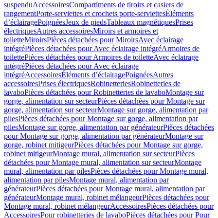
suspendu
Accessoires
Compartiments de tiroirs et casiers de
rangement
Porte-serviettes et crochets porte-serviettes
Éléments
d’éclairage
Poignées
Jeux de pieds
Tableaux magnétiques
Prises
électriques
Autres accessoires
Miroirs et armoires et
toilette
Miroirs
Pièces détachées pour Miroirs
Avec éclairage
intégré
Pièces détachées pour Avec éclairage intégré
Armoires de
toilette
Pièces détachées pour Armoires de toilette
Avec éclairage
intégré
Pièces détachées pour Avec éclairage
intégré
Accessoires
Éléments d’éclairage
Poignées
Autres
accessoires
Prises électriques
Robinetteries
Robinetteries de
lavabo
Pièces détachées pour Robinetteries de lavabo
Montage sur
gorge, alimentation sur secteur
Pièces détachées pour Montage sur
gorge, alimentation sur secteur
Montage sur gorge, alimentation par
piles
Pièces détachées pour Montage sur gorge, alimentation par
piles
Montage sur gorge, alimentation par générateur
Pièces détachées
pour Montage sur gorge, alimentation par générateur
Montage sur
gorge, robinet mitigeur
Pièces détachées pour Montage sur gorge,
robinet mitigeur
Montage mural, alimentation sur secteur
Pièces
détachées pour Montage mural, alimentation sur secteur
Montage
mural, alimentation par piles
Pièces détachées pour Montage mural,
alimentation par piles
Montage mural, alimentation par
générateur
Pièces détachées pour Montage mural, alimentation par
générateur
Montage mural, robinet mélangeur
Pièces détachées pour
Montage mural, robinet mélangeur
Accessoires
Pièces détachées pour
Accessoires
Pour robinetteries de lavabo
Pièces détachées pour Pour