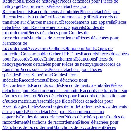
Réductions
Pièces de nettoyage
Pièces détachées pour Pièces de
nettoyage
Raccordements
Pièces détachées pour
Raccordements
Raccordements à emboîter
Pièces détachées pour
Raccordements à emboîter
Raccordements à griffes
Raccords de
transition sur d’autres matériaux
Raccordements aux appareils
Pièces
détachées pour Raccordements aux appareils
Coudes de
raccordement
Pièces détachées pour Coudes de
raccordement
Manchons de raccordement
Pièces détachées pour
Manchons de
raccordement
Accessoires
Colliers
Obturateurs
Joints
Capes de
protection
Consommables
Geberit PE
Tubes
Raccords
Pièces détachées
pour Raccords
Coudes
Embranchements
Réductions
Pièces de
nettoyage
Pièces détachées pour Pièces de nettoyage
Raccords de
transition
Pièces spéciales
Pièces détachées pour Pièces
spéciales
Pièces SuperTube
Coudes
Pièces
spéciales
Raccordements
Pièces détachées pour
Raccordements
Raccords soudés
Raccordements à emboîter
Pièces
détachées pour Raccordements à emboîter
Raccords de transition sur
d’autres matériaux
Pièces détachées pour Raccords de transition sur
d’autres matériaux
Assemblages filetés
Pièces détachées pour
Assemblages filetés
Assemblages de bride
Collerettes
Raccordements
aux appareils
Pièces détachées pour Raccordements aux
appareils
Coudes de raccordement
Pièces détachées pour Coudes de
raccordement
Manchons de raccordement
Pièces détachées pour
Manchons de raccordement
Manchons de raccordement
Pièces