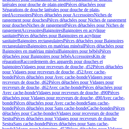
latérales pour douche de plain-pied
Pièces détachées pour
Séparations de douche latérales pour douche de plain-
pied
Accessoires
Pièces détachées pour Accessoires
Niches de
rangement pour douches
Pièces détachées pour Niches de rangement
pour douches
Niches de rangement
Pièces détachées pour Niches de
rangement
Accessoires
Baignoires
Baignoires en acrylique
sanitaire
Pièces détachées pour Baignoires en acrylique
sanitaire
Baignoires rectangulaires
Pièces détachées pour Baignoires
rectangulaires
Baignoires en matériau minéral
Pièces détachées pour
Baignoires en matériau minéral
Baignoires pour bébés
Pièces
détachées pour Baignoires pour bébés
Accessoires
Kits de
réparation
Raccordements des appareils pour douches et
baignoires
Vidages pour receveurs de douche, d52
Pièces détachées
pour Vidages pour receveurs de douche, d52
Avec cache-
bonde
Pièces détachées pour Avec cache-bonde
Vidages pour
receveurs de douche, d62
Pièces détachées pour Vidages pour
receveurs de douche, d62
Avec cache-bonde
Pièces détachées pour
Avec cache-bonde
Vidages pour receveurs de douche, d90
Pièces
détachées pour Vidages pour receveurs de douche, d90
Avec cache-
bonde
Pièces détachées pour Avec cache-bonde
Sans cache-
bonde
Pièces détachées pour Sans cache-bonde
Cache-bondes
Pièces
détachées pour Cache-bondes
Vidages pour receveurs de douche
Sestra
Pièces détachées pour Vidages pour receveurs de douche
Sestra
Sans cache-bonde
Pièces détachées pour Sans cache-
bonde
Vidages pour baignoires, d52
Pièces détachées pour Vidages