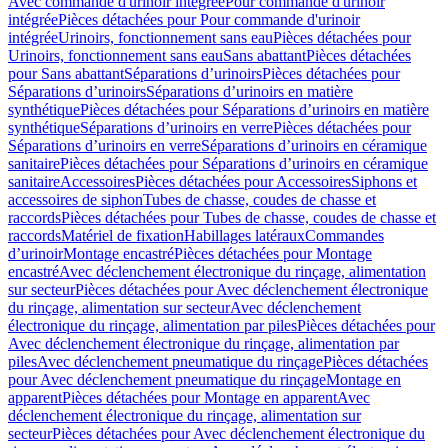
Avec commande d'urinoir intégrée
Pour commande d'urinoir
intégrée
Pièces détachées pour Pour commande d'urinoir
intégrée
Urinoirs, fonctionnement sans eau
Pièces détachées pour
Urinoirs, fonctionnement sans eau
Sans abattant
Pièces détachées
pour Sans abattant
Séparations d’urinoirs
Pièces détachées pour
Séparations d’urinoirs
Séparations d’urinoirs en matière
synthétique
Pièces détachées pour Séparations d’urinoirs en matière
synthétique
Séparations d’urinoirs en verre
Pièces détachées pour
Séparations d’urinoirs en verre
Séparations d’urinoirs en céramique
sanitaire
Pièces détachées pour Séparations d’urinoirs en céramique
sanitaire
Accessoires
Pièces détachées pour Accessoires
Siphons et
accessoires de siphon
Tubes de chasse, coudes de chasse et
raccords
Pièces détachées pour Tubes de chasse, coudes de chasse et
raccords
Matériel de fixation
Habillages latéraux
Commandes
dʼurinoir
Montage encastré
Pièces détachées pour Montage
encastré
Avec déclenchement électronique du rinçage, alimentation
sur secteur
Pièces détachées pour Avec déclenchement électronique
du rinçage, alimentation sur secteur
Avec déclenchement
électronique du rinçage, alimentation par piles
Pièces détachées pour
Avec déclenchement électronique du rinçage, alimentation par
piles
Avec déclenchement pneumatique du rinçage
Pièces détachées
pour Avec déclenchement pneumatique du rinçage
Montage en
apparent
Pièces détachées pour Montage en apparent
Avec
déclenchement électronique du rinçage, alimentation sur
secteur
Pièces détachées pour Avec déclenchement électronique du