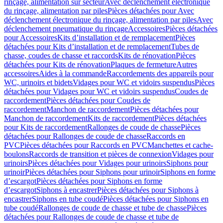
rinçage, alimentation sur secteur
Avec déclenchement électronique
du rinçage, alimentation par piles
Pièces détachées pour Avec
déclenchement électronique du rinçage, alimentation par piles
Avec
déclenchement pneumatique du rinçage
Accessoires
Pièces détachées
pour Accessoires
Kits d’installation et de remplacement
Pièces
détachées pour Kits d’installation et de remplacement
Tubes de
chasse, coudes de chasse et raccords
Kits de rénovation
Pièces
détachées pour Kits de rénovation
Plaques de fermeture
Autres
accessoires
Aides à la commande
Raccordements des appareils pour
WC, urinoirs et bidets
Vidages pour WC et vidoirs suspendus
Pièces
détachées pour Vidages pour WC et vidoirs suspendus
Coudes de
raccordement
Pièces détachées pour Coudes de
raccordement
Manchon de raccordement
Pièces détachées pour
Manchon de raccordement
Kits de raccordement
Pièces détachées
pour Kits de raccordement
Rallonges de coude de chasse
Pièces
détachées pour Rallonges de coude de chasse
Raccords en
PVC
Pièces détachées pour Raccords en PVC
Manchettes et cache-
boulons
Raccords de transition et pièces de connexion
Vidages pour
urinoirs
Pièces détachées pour Vidages pour urinoirs
Siphons pour
urinoir
Pièces détachées pour Siphons pour urinoir
Siphons en forme
d’escargot
Pièces détachées pour Siphons en forme
d’escargot
Siphons à encastrer
Pièces détachées pour Siphons à
encastrer
Siphons en tube coudé
Pièces détachées pour Siphons en
tube coudé
Rallonges de coude de chasse et tube de chasse
Pièces
détachées pour Rallonges de coude de chasse et tube de