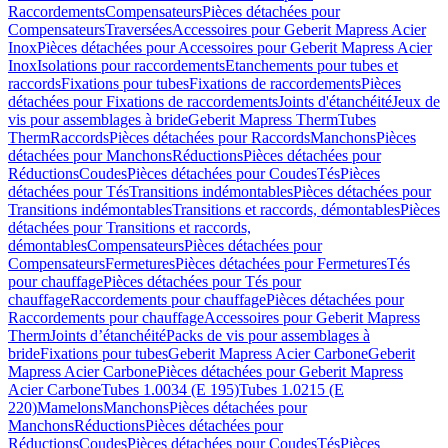
Raccordements
Compensateurs
Pièces détachées pour
Compensateurs
Traversées
Accessoires pour Geberit Mapress Acier
Inox
Pièces détachées pour Accessoires pour Geberit Mapress Acier
Inox
Isolations pour raccordements
Etanchements pour tubes et
raccords
Fixations pour tubes
Fixations de raccordements
Pièces
détachées pour Fixations de raccordements
Joints d'étanchéité
Jeux de
vis pour assemblages à bride
Geberit Mapress Therm
Tubes
Therm
Raccords
Pièces détachées pour Raccords
Manchons
Pièces
détachées pour Manchons
Réductions
Pièces détachées pour
Réductions
Coudes
Pièces détachées pour Coudes
Tés
Pièces
détachées pour Tés
Transitions indémontables
Pièces détachées pour
Transitions indémontables
Transitions et raccords, démontables
Pièces
détachées pour Transitions et raccords,
démontables
Compensateurs
Pièces détachées pour
Compensateurs
Fermetures
Pièces détachées pour Fermetures
Tés
pour chauffage
Pièces détachées pour Tés pour
chauffage
Raccordements pour chauffage
Pièces détachées pour
Raccordements pour chauffage
Accessoires pour Geberit Mapress
Therm
Joints d’étanchéité
Packs de vis pour assemblages à
bride
Fixations pour tubes
Geberit Mapress Acier Carbone
Geberit
Mapress Acier Carbone
Pièces détachées pour Geberit Mapress
Acier Carbone
Tubes 1.0034 (E 195)
Tubes 1.0215 (E
220)
Mamelons
Manchons
Pièces détachées pour
Manchons
Réductions
Pièces détachées pour
Réductions
Coudes
Pièces détachées pour Coudes
Tés
Pièces