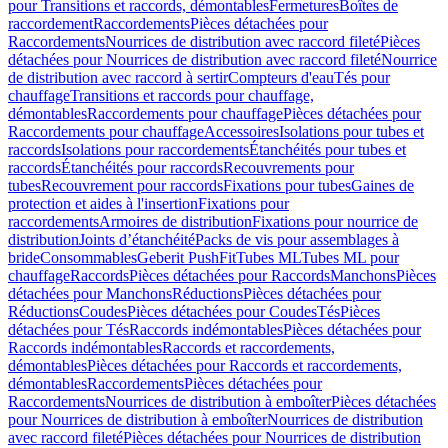
pour Transitions et raccords, démontables
Fermetures
Boîtes de
raccordement
Raccordements
Pièces détachées pour
Raccordements
Nourrices de distribution avec raccord fileté
Pièces
détachées pour Nourrices de distribution avec raccord fileté
Nourrice
de distribution avec raccord à sertir
Compteurs d'eau
Tés pour
chauffage
Transitions et raccords pour chauffage,
démontables
Raccordements pour chauffage
Pièces détachées pour
Raccordements pour chauffage
Accessoires
Isolations pour tubes et
raccords
Isolations pour raccordements
Étanchéités pour tubes et
raccords
Étanchéités pour raccords
Recouvrements pour
tubes
Recouvrement pour raccords
Fixations pour tubes
Gaines de
protection et aides à l'insertion
Fixations pour
raccordements
Armoires de distribution
Fixations pour nourrice de
distribution
Joints d’étanchéité
Packs de vis pour assemblages à
bride
Consommables
Geberit PushFit
Tubes ML
Tubes ML pour
chauffage
Raccords
Pièces détachées pour Raccords
Manchons
Pièces
détachées pour Manchons
Réductions
Pièces détachées pour
Réductions
Coudes
Pièces détachées pour Coudes
Tés
Pièces
détachées pour Tés
Raccords indémontables
Pièces détachées pour
Raccords indémontables
Raccords et raccordements,
démontables
Pièces détachées pour Raccords et raccordements,
démontables
Raccordements
Pièces détachées pour
Raccordements
Nourrices de distribution à emboîter
Pièces détachées
pour Nourrices de distribution à emboîter
Nourrices de distribution
avec raccord fileté
Pièces détachées pour Nourrices de distribution