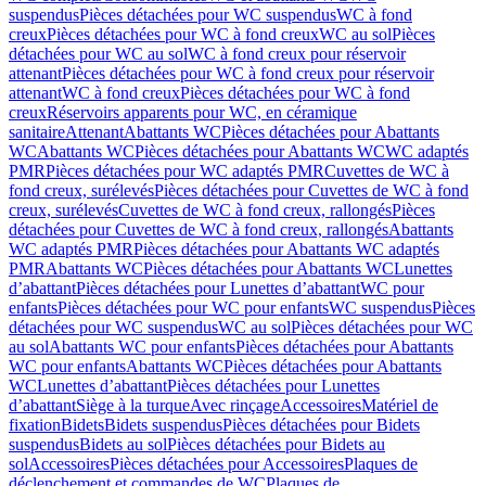
suspendus
Pièces détachées pour WC suspendus
WC à fond
creux
Pièces détachées pour WC à fond creux
WC au sol
Pièces
détachées pour WC au sol
WC à fond creux pour réservoir
attenant
Pièces détachées pour WC à fond creux pour réservoir
attenant
WC à fond creux
Pièces détachées pour WC à fond
creux
Réservoirs apparents pour WC, en céramique
sanitaire
Attenant
Abattants WC
Pièces détachées pour Abattants
WC
Abattants WC
Pièces détachées pour Abattants WC
WC adaptés
PMR
Pièces détachées pour WC adaptés PMR
Cuvettes de WC à
fond creux, surélevés
Pièces détachées pour Cuvettes de WC à fond
creux, surélevés
Cuvettes de WC à fond creux, rallongés
Pièces
détachées pour Cuvettes de WC à fond creux, rallongés
Abattants
WC adaptés PMR
Pièces détachées pour Abattants WC adaptés
PMR
Abattants WC
Pièces détachées pour Abattants WC
Lunettes
d’abattant
Pièces détachées pour Lunettes d’abattant
WC pour
enfants
Pièces détachées pour WC pour enfants
WC suspendus
Pièces
détachées pour WC suspendus
WC au sol
Pièces détachées pour WC
au sol
Abattants WC pour enfants
Pièces détachées pour Abattants
WC pour enfants
Abattants WC
Pièces détachées pour Abattants
WC
Lunettes d’abattant
Pièces détachées pour Lunettes
d’abattant
Siège à la turque
Avec rinçage
Accessoires
Matériel de
fixation
Bidets
Bidets suspendus
Pièces détachées pour Bidets
suspendus
Bidets au sol
Pièces détachées pour Bidets au
sol
Accessoires
Pièces détachées pour Accessoires
Plaques de
déclenchement et commandes de WC
Plaques de