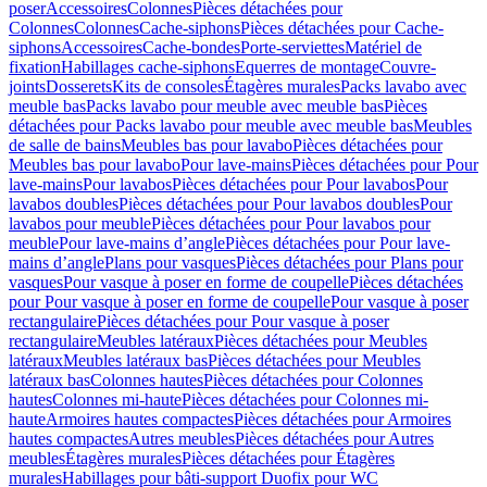
poser
Accessoires
Colonnes
Pièces détachées pour
Colonnes
Colonnes
Cache-siphons
Pièces détachées pour Cache-
siphons
Accessoires
Cache-bondes
Porte-serviettes
Matériel de
fixation
Habillages cache-siphons
Equerres de montage
Couvre-
joints
Dosserets
Kits de consoles
Étagères murales
Packs lavabo avec
meuble bas
Packs lavabo pour meuble avec meuble bas
Pièces
détachées pour Packs lavabo pour meuble avec meuble bas
Meubles
de salle de bains
Meubles bas pour lavabo
Pièces détachées pour
Meubles bas pour lavabo
Pour lave-mains
Pièces détachées pour Pour
lave-mains
Pour lavabos
Pièces détachées pour Pour lavabos
Pour
lavabos doubles
Pièces détachées pour Pour lavabos doubles
Pour
lavabos pour meuble
Pièces détachées pour Pour lavabos pour
meuble
Pour lave-mains d’angle
Pièces détachées pour Pour lave-
mains d’angle
Plans pour vasques
Pièces détachées pour Plans pour
vasques
Pour vasque à poser en forme de coupelle
Pièces détachées
pour Pour vasque à poser en forme de coupelle
Pour vasque à poser
rectangulaire
Pièces détachées pour Pour vasque à poser
rectangulaire
Meubles latéraux
Pièces détachées pour Meubles
latéraux
Meubles latéraux bas
Pièces détachées pour Meubles
latéraux bas
Colonnes hautes
Pièces détachées pour Colonnes
hautes
Colonnes mi-haute
Pièces détachées pour Colonnes mi-
haute
Armoires hautes compactes
Pièces détachées pour Armoires
hautes compactes
Autres meubles
Pièces détachées pour Autres
meubles
Étagères murales
Pièces détachées pour Étagères
murales
Habillages pour bâti-support Duofix pour WC