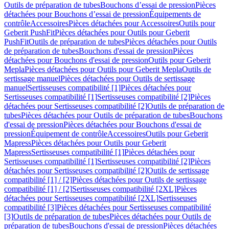
Outils de préparation de tubes
Bouchons d’essai de pression
Pièces
détachées pour Bouchons d’essai de pression
Équipements de
contrôle
Accessoires
Pièces détachées pour Accessoires
Outils pour
Geberit PushFit
Pièces détachées pour Outils pour Geberit
PushFit
Outils de préparation de tubes
Pièces détachées pour Outils
de préparation de tubes
Bouchons d'essai de pression
Pièces
détachées pour Bouchons d'essai de pression
Outils pour Geberit
Mepla
Pièces détachées pour Outils pour Geberit Mepla
Outils de
sertissage manuel
Pièces détachées pour Outils de sertissage
manuel
Sertisseuses compatibilité [1]
Pièces détachées pour
Sertisseuses compatibilité [1]
Sertisseuses compatibilité [2]
Pièces
détachées pour Sertisseuses compatibilité [2]
Outils de préparation de
tubes
Pièces détachées pour Outils de préparation de tubes
Bouchons
d'essai de pression
Pièces détachées pour Bouchons d'essai de
pression
Équipement de contrôle
Accessoires
Outils pour Geberit
Mapress
Pièces détachées pour Outils pour Geberit
Mapress
Sertisseuses compatibilité [1]
Pièces détachées pour
Sertisseuses compatibilité [1]
Sertisseuses compatibilité [2]
Pièces
détachées pour Sertisseuses compatibilité [2]
Outils de sertissage
compatibilité [1] / [2]
Pièces détachées pour Outils de sertissage
compatibilité [1] / [2]
Sertisseuses compatibilité [2XL]
Pièces
détachées pour Sertisseuses compatibilité [2XL]
Sertisseuses
compatibilité [3]
Pièces détachées pour Sertisseuses compatibilité
[3]
Outils de préparation de tubes
Pièces détachées pour Outils de
préparation de tubes
Bouchons d'essai de pression
Pièces détachées