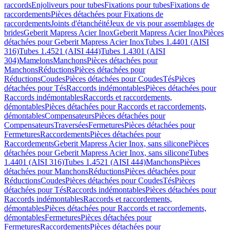
raccords
Enjoliveurs pour tubes
Fixations pour tubes
Fixations de
raccordements
Pièces détachées pour Fixations de
raccordements
Joints d'étanchéité
Jeux de vis pour assemblages de
brides
Geberit Mapress Acier Inox
Geberit Mapress Acier Inox
Pièces
détachées pour Geberit Mapress Acier Inox
Tubes 1.4401 (AISI
316)
Tubes 1.4521 (AISI 444)
Tubes 1.4301 (AISI
304)
Mamelons
Manchons
Pièces détachées pour
Manchons
Réductions
Pièces détachées pour
Réductions
Coudes
Pièces détachées pour Coudes
Tés
Pièces
détachées pour Tés
Raccords indémontables
Pièces détachées pour
Raccords indémontables
Raccords et raccordements,
démontables
Pièces détachées pour Raccords et raccordements,
démontables
Compensateurs
Pièces détachées pour
Compensateurs
Traversées
Fermetures
Pièces détachées pour
Fermetures
Raccordements
Pièces détachées pour
Raccordements
Geberit Mapress Acier Inox, sans silicone
Pièces
détachées pour Geberit Mapress Acier Inox, sans silicone
Tubes
1.4401 (AISI 316)
Tubes 1.4521 (AISI 444)
Manchons
Pièces
détachées pour Manchons
Réductions
Pièces détachées pour
Réductions
Coudes
Pièces détachées pour Coudes
Tés
Pièces
détachées pour Tés
Raccords indémontables
Pièces détachées pour
Raccords indémontables
Raccords et raccordements,
démontables
Pièces détachées pour Raccords et raccordements,
démontables
Fermetures
Pièces détachées pour
Fermetures
Raccordements
Pièces détachées pour