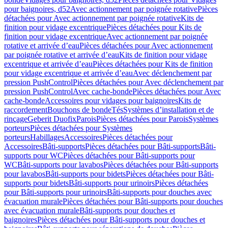
pour baignoires, d52
Avec actionnement par poignée rotative
Pièces
détachées pour Avec actionnement par poignée rotative
Kits de
finition pour vidage excentrique
Pièces détachées pour Kits de
finition pour vidage excentrique
Avec actionnement par poignée
rotative et arrivée d’eau
Pièces détachées pour Avec actionnement
par poignée rotative et arrivée d’eau
Kits de finition pour vidage
excentrique et arrivée d’eau
Pièces détachées pour Kits de finition
pour vidage excentrique et arrivée d’eau
Avec déclenchement par
pression PushControl
Pièces détachées pour Avec déclenchement par
pression PushControl
Avec cache-bonde
Pièces détachées pour Avec
cache-bonde
Accessoires pour vidages pour baignoires
Kits de
raccordement
Bouchons de bonde
Tés
Systèmes d’installation et de
rinçage
Geberit Duofix
Parois
Pièces détachées pour Parois
Systèmes
porteurs
Pièces détachées pour Systèmes
porteurs
Habillages
Accessoires
Pièces détachées pour
Accessoires
Bâti-supports
Pièces détachées pour Bâti-supports
Bâti-
supports pour WC
Pièces détachées pour Bâti-supports pour
WC
Bâti-supports pour lavabos
Pièces détachées pour Bâti-supports
pour lavabos
Bâti-supports pour bidets
Pièces détachées pour Bâti-
supports pour bidets
Bâti-supports pour urinoirs
Pièces détachées
pour Bâti-supports pour urinoirs
Bâti-supports pour douches avec
évacuation murale
Pièces détachées pour Bâti-supports pour douches
avec évacuation murale
Bâti-supports pour douches et
baignoires
Pièces détachées pour Bâti-supports pour douches et