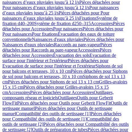
naissances d’eaux pluviales jusqu’à 12 l/s
Pièces détachées pour
Pour naissances d’eaux pluviales jusqu’à 12 l/s
Pour naissances
d’eaux pluviales jusqu’à 25 l/s
Pièces détachées pour Pour
naissances d’eaux pluviales jusqu’à 25 l/s
Fixations
Système de
fixation d40–200
Système de fixation d250–315
Accessoires
Pièces
détachées pour Accessoires
Pour naissances
Pièces détachées pour
Pour naissances
Pour fixations
Évacuation des eaux de toiture
conventionnelle
Naissances d'eaux pluviales
Pièces détachées pour
Naissances d'eaux pluviales
Raccords au pare-vapeur
Pièces
détachées pour Raccords au pare-vapeur
Accessoires
Pièces
détachées pour Accessoires
Évacuation des sols
Evacuation de
surface pour l'intérieur et l'extérieur
Pièces détachées pour
Evacuation de surface pour l'intérieur et l'extérieur
Siphons de sol
pour balcons et terrasses, 10 x 10 cm
Pièces détachées pour Siphons
de sol pour balcons et terrasses, 10 x 10 cm
Siphons de sol 13 x 13
cm
Pièces détachées pour Siphons de sol 13 x 13 cm
Grilles-avaloirs
15 x 15 cm
Pièces détachées pour Grilles-avaloirs 15 x 15
cm
Accessoires
Pièces détachées pour Accessoires
Outillages,
composants réseau et logiciels
Outillages
Outils pour Geberit
FlowFit
Pièces détachées pour Outils pour Geberit FlowFit
Outils de
sertissage manuel
Pièces détachées pour Outils de sertissage
manuel
Compatibilité des outils de sertissage [1]
Pièces détachées
pour Compatibilité des outils de sertissage [1]
Compatibilité des
outils de sertissage [2]
Pièces détachées pour Compatibilité des outils
de sertissage [2]
Outils de préparation de tubes
Pièces détachées pour