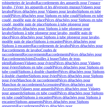
robinetteries de lavabo
Raccordements des appareils pour l’espace
lavabo, l’évier, les appareils et les déversoirs muraux
Vidages pour
lavabo
Pièces détachées pour Vidages pour lavabo
Siphons en tube
coudé
Pièces détachées pour Siphons en tube coudé
Siphons en tube
coudé, modèle gain de place
Pièces détachées pour Siphons en tube
coudé, modèle gain de place
Siphons à tube plongeur pour
lavabo
Pièces détachées pour Siphons à tube plongeur pour
lavabo
Siphons à tube plongeur pour lavabo, modèle gain de
place
Pièces détachées pour Siphons à tube plongeur pour lavabo,
modèle gain de place
Siphons à encastrer
Pièces détachées pour
Siphons à encastrer
Raccordements de lavabo
Pièces détachées pour
Raccordements de lavabo
Coudes de
raccordement
Recouvrements
Raccordements
Pièces détachées pour
Raccordements
Joints
Douilles à braser
Tubes de trop-
plein
Rallonges
Vidages pour éviers
Pièces détachées pour Vidages
pour éviers
Siphons en tube coudé
Pièces détachées pour Siphons en
tube coudé
Siphons à double chambre
Pièces détachées pour Siphons
à double chambre
Siphons pour évier
Pièces détachées pour Siphons
pour évier
Manchon de raccordement
Pièces détachées pour
Manchon de raccordement
Accessoires
Pièces détachées pour
Accessoires
Vidages pour appareils
Pièces détachées pour Vidages
pour appareils
Siphons en tube coudé
Pièces détachées pour Siphons
en tube coudé
Siphons à encastrer
Pièces détachées pour Siphons à
encastrer
Siphons apparents
Pièces détachées pour Siphons
apparents
Raccordements
Pièces détachées pour