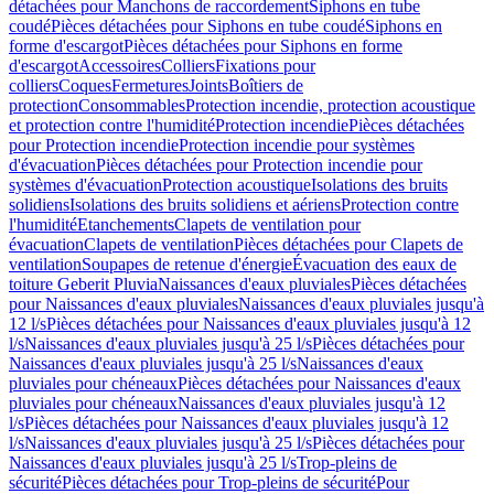
détachées pour Manchons de raccordement
Siphons en tube
coudé
Pièces détachées pour Siphons en tube coudé
Siphons en
forme d'escargot
Pièces détachées pour Siphons en forme
d'escargot
Accessoires
Colliers
Fixations pour
colliers
Coques
Fermetures
Joints
Boîtiers de
protection
Consommables
Protection incendie, protection acoustique
et protection contre l'humidité
Protection incendie
Pièces détachées
pour Protection incendie
Protection incendie pour systèmes
d'évacuation
Pièces détachées pour Protection incendie pour
systèmes d'évacuation
Protection acoustique
Isolations des bruits
solidiens
Isolations des bruits solidiens et aériens
Protection contre
l'humidité
Etanchements
Clapets de ventilation pour
évacuation
Clapets de ventilation
Pièces détachées pour Clapets de
ventilation
Soupapes de retenue d'énergie
Évacuation des eaux de
toiture Geberit Pluvia
Naissances d'eaux pluviales
Pièces détachées
pour Naissances d'eaux pluviales
Naissances d'eaux pluviales jusqu'à
12 l/s
Pièces détachées pour Naissances d'eaux pluviales jusqu'à 12
l/s
Naissances d'eaux pluviales jusqu'à 25 l/s
Pièces détachées pour
Naissances d'eaux pluviales jusqu'à 25 l/s
Naissances d'eaux
pluviales pour chéneaux
Pièces détachées pour Naissances d'eaux
pluviales pour chéneaux
Naissances d'eaux pluviales jusqu'à 12
l/s
Pièces détachées pour Naissances d'eaux pluviales jusqu'à 12
l/s
Naissances d'eaux pluviales jusqu'à 25 l/s
Pièces détachées pour
Naissances d'eaux pluviales jusqu'à 25 l/s
Trop-pleins de
sécurité
Pièces détachées pour Trop-pleins de sécurité
Pour