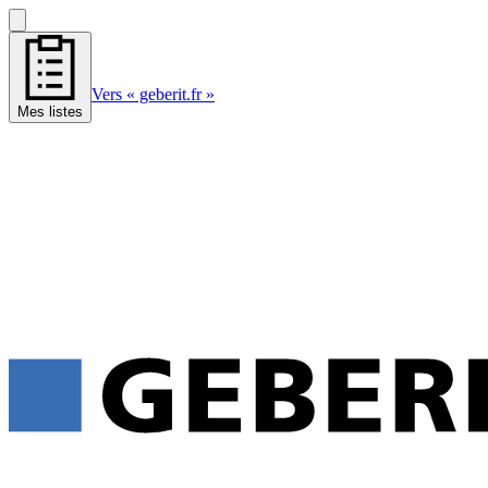
Vers « geberit.fr »
Mes listes