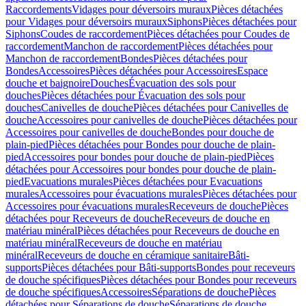
Raccordements
Vidages pour déversoirs muraux
Pièces détachées
pour Vidages pour déversoirs muraux
Siphons
Pièces détachées pour
Siphons
Coudes de raccordement
Pièces détachées pour Coudes de
raccordement
Manchon de raccordement
Pièces détachées pour
Manchon de raccordement
Bondes
Pièces détachées pour
Bondes
Accessoires
Pièces détachées pour Accessoires
Espace
douche et baignoire
Douches
Évacuation des sols pour
douches
Pièces détachées pour Évacuation des sols pour
douches
Canivelles de douche
Pièces détachées pour Canivelles de
douche
Accessoires pour canivelles de douche
Pièces détachées pour
Accessoires pour canivelles de douche
Bondes pour douche de
plain-pied
Pièces détachées pour Bondes pour douche de plain-
pied
Accessoires pour bondes pour douche de plain-pied
Pièces
détachées pour Accessoires pour bondes pour douche de plain-
pied
Evacuations murales
Pièces détachées pour Evacuations
murales
Accessoires pour évacuations murales
Pièces détachées pour
Accessoires pour évacuations murales
Receveurs de douche
Pièces
détachées pour Receveurs de douche
Receveurs de douche en
matériau minéral
Pièces détachées pour Receveurs de douche en
matériau minéral
Receveurs de douche en matériau
minéral
Receveurs de douche en céramique sanitaire
Bâti-
supports
Pièces détachées pour Bâti-supports
Bondes pour receveurs
de douche spécifiques
Pièces détachées pour Bondes pour receveurs
de douche spécifiques
Accessoires
Séparations de douche
Pièces
détachées pour Séparations de douche
Séparations de douche