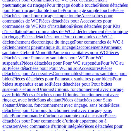
pneumatique du rinçage
Pour rinçage double touche
Pièces détachées
pour Pour rinçage double touche
Pour rinçage simple touche
Pièces
détachées pour Pour rinçage simple touche
Accessoires pour
commandes de WC
Pièces détachées pour Accessoires pour
commandes de WC
Kits d’installation
Pièces détachées pour Kits
d’installation
Pour commandes de WC à déclenchement électronique
du rinçage
Pièces détachées pour Pour commandes de WC à
déclenchement électronique du rinçage
Pour commandes de WC à
déclenchement pneumatique du rinçage
Raccordements
Panneaux
sanitaires Geberit Monolith
Panneaux sanitaires pour WC
Pièces
détachées pour Panneaux sanitaires pour WC
Pour WC
suspendus
Pièces détachées pour Pour WC suspendus
Pour WC au
sol
Pièces détachées pour Pour WC au sol
Accessoires
Pièces
détachées pour Accessoires
Consommables
Panneaux sanitaires pour
bidets
Pièces détachées pour Panneaux sanitaires pour bidets
Pour
bidets suspendus et au sol
Pièces détachées pour Pour bidets
suspendus et au sol
Urinoirs
Urinoirs, fonctionnement avec rinçage,
avec bride
Pièces détachées pour Urinoirs, fonctionnement avec
rinçage, avec bride
Sans abattant
Pièces détachées pour Sans
abattant
Urinoirs, fonctionnement avec rinçage, sans bride
Pièces
détachées pour Urinoirs, fonctionnement avec rinçage, sans
bride
Pour commande d’urinoir apparente ou à encastrer
Pièces
détachées pour Pour commande d’urinoir apparente ou à
encastrer
Avec commande d'urinoir intégrée
Pièces détachées pour