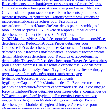
Raccordements pour chauffage
Accessoires pour Geberit Mapress
Cuivre
Pièces détachées pour Accessoires pour Geberit Mapress
Cuivre
Isolations pour raccordements
Etanchements pour tubes et
raccords
Enjoliveurs pour tubes
Fixations pour tubes
Fixations de
raccordements
Pièces détachées pour Fixations de
raccordements
Joints d'étanchéité
Jeux de vis pour assemblages à
bride
Geberit Mapress CuNiFe
Geberit Mapress CuNiFe
Pièces
détachées pour Geberit Mapress CuNiFe
Tubes
2.1972
Manchons
Pièces détachées pour Manchons
Réductions
Pièces
détachées pour Réductions
Coudes
Pièces détachées pour
Coudes
Tés
Pièces détachées pour Tés
Raccords indémontables
Pièces
détachées pour Raccords indémontables
Raccords et raccordements,
démontables
Pièces détachées pour Raccords et raccordements,
démontables
Traversées
Pièces détachées pour Traversées
Accessoires
pour Geberit Mapress CuNiFe
Joints d'étanchéité
Jeux de vis pour
assemblages de brides
Système d’hygiène Geberit
Unités de rinçage
hygiéniques
Pièces détachées pour Unités de rinçage
hygiéniques
Accessoires pour unités de rinçage
hygiéniques
Capteurs
Câbles
Limiteurs de débit
Recouvrements et
plaques de fermeture
Réservoirs et commandes de WC avec rinçage
forcé hygiénique
Pièces détachées pour Réservoirs et commandes de
WC avec rinçage forcé hygiénique
Réservoirs à encastrer avec
rinçage forcé hygiénique
Modules d’hygiène à intégrer
Pièces
détachées pour Modules d’hygiène à intégrer
Accessoires pour
réservoirs et commandes de WC avec rinçage forcé