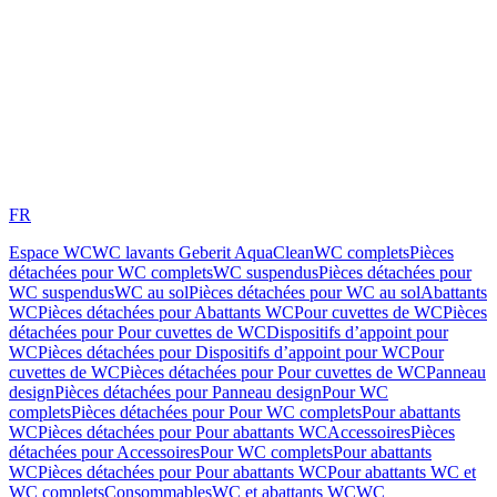
FR
Espace WC
WC lavants Geberit AquaClean
WC complets
Pièces
détachées pour WC complets
WC suspendus
Pièces détachées pour
WC suspendus
WC au sol
Pièces détachées pour WC au sol
Abattants
WC
Pièces détachées pour Abattants WC
Pour cuvettes de WC
Pièces
détachées pour Pour cuvettes de WC
Dispositifs d’appoint pour
WC
Pièces détachées pour Dispositifs d’appoint pour WC
Pour
cuvettes de WC
Pièces détachées pour Pour cuvettes de WC
Panneau
design
Pièces détachées pour Panneau design
Pour WC
complets
Pièces détachées pour Pour WC complets
Pour abattants
WC
Pièces détachées pour Pour abattants WC
Accessoires
Pièces
détachées pour Accessoires
Pour WC complets
Pour abattants
WC
Pièces détachées pour Pour abattants WC
Pour abattants WC et
WC complets
Consommables
WC et abattants WC
WC