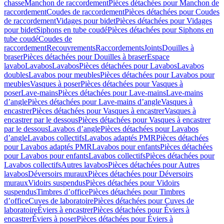
chasse
Manchon de raccordement
Pièces détachées pour Manchon de
raccordement
Coudes de raccordement
Pièces détachées pour Coudes
de raccordement
Vidages pour bidet
Pièces détachées pour Vidages
pour bidet
Siphons en tube coudé
Pièces détachées pour Siphons en
tube coudé
Coudes de
raccordement
Recouvrements
Raccordements
Joints
Douilles à
braser
Pièces détachées pour Douilles à braser
Espace
lavabo
Lavabos
Lavabos
Pièces détachées pour Lavabos
Lavabos
doubles
Lavabos pour meubles
Pièces détachées pour Lavabos pour
meubles
Vasques à poser
Pièces détachées pour Vasques à
poser
Lave-mains
Pièces détachées pour Lave-mains
Lave-mains
d’angle
Pièces détachées pour Lave-mains d’angle
Vasques à
encastrer
Pièces détachées pour Vasques à encastrer
Vasques à
encastrer par le dessous
Pièces détachées pour Vasques à encastrer
par le dessous
Lavabos d’angle
Pièces détachées pour Lavabos
d’angle
Lavabos collectifs
Lavabos adaptés PMR
Pièces détachées
pour Lavabos adaptés PMR
Lavabos pour enfants
Pièces détachées
pour Lavabos pour enfants
Lavabos collectifs
Pièces détachées pour
Lavabos collectifs
Autres lavabos
Pièces détachées pour Autres
lavabos
Déversoirs muraux
Pièces détachées pour Déversoirs
muraux
Vidoirs suspendus
Pièces détachées pour Vidoirs
suspendus
Timbres dʼoffice
Pièces détachées pour Timbres
dʼoffice
Cuves de laboratoire
Pièces détachées pour Cuves de
laboratoire
Éviers à encastrer
Pièces détachées pour Éviers à
encastrer
Éviers à poser
Pièces détachées pour Éviers à