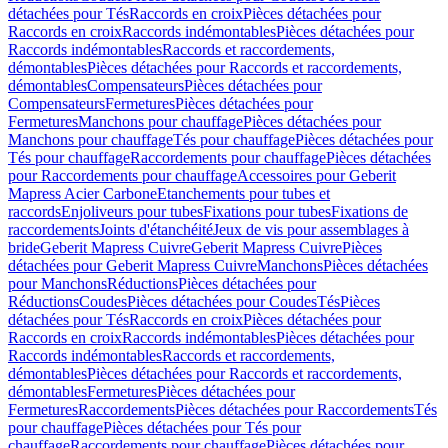
détachées pour Tés
Raccords en croix
Pièces détachées pour
Raccords en croix
Raccords indémontables
Pièces détachées pour
Raccords indémontables
Raccords et raccordements,
démontables
Pièces détachées pour Raccords et raccordements,
démontables
Compensateurs
Pièces détachées pour
Compensateurs
Fermetures
Pièces détachées pour
Fermetures
Manchons pour chauffage
Pièces détachées pour
Manchons pour chauffage
Tés pour chauffage
Pièces détachées pour
Tés pour chauffage
Raccordements pour chauffage
Pièces détachées
pour Raccordements pour chauffage
Accessoires pour Geberit
Mapress Acier Carbone
Etanchements pour tubes et
raccords
Enjoliveurs pour tubes
Fixations pour tubes
Fixations de
raccordements
Joints d'étanchéité
Jeux de vis pour assemblages à
bride
Geberit Mapress Cuivre
Geberit Mapress Cuivre
Pièces
détachées pour Geberit Mapress Cuivre
Manchons
Pièces détachées
pour Manchons
Réductions
Pièces détachées pour
Réductions
Coudes
Pièces détachées pour Coudes
Tés
Pièces
détachées pour Tés
Raccords en croix
Pièces détachées pour
Raccords en croix
Raccords indémontables
Pièces détachées pour
Raccords indémontables
Raccords et raccordements,
démontables
Pièces détachées pour Raccords et raccordements,
démontables
Fermetures
Pièces détachées pour
Fermetures
Raccordements
Pièces détachées pour Raccordements
Tés
pour chauffage
Pièces détachées pour Tés pour
chauffage
Raccordements pour chauffage
Pièces détachées pour