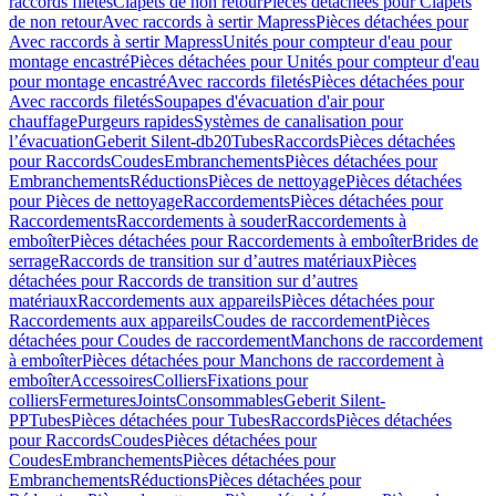
raccords filetés
Clapets de non retour
Pièces détachées pour Clapets
de non retour
Avec raccords à sertir Mapress
Pièces détachées pour
Avec raccords à sertir Mapress
Unités pour compteur d'eau pour
montage encastré
Pièces détachées pour Unités pour compteur d'eau
pour montage encastré
Avec raccords filetés
Pièces détachées pour
Avec raccords filetés
Soupapes d'évacuation d'air pour
chauffage
Purgeurs rapides
Systèmes de canalisation pour
l’évacuation
Geberit Silent-db20
Tubes
Raccords
Pièces détachées
pour Raccords
Coudes
Embranchements
Pièces détachées pour
Embranchements
Réductions
Pièces de nettoyage
Pièces détachées
pour Pièces de nettoyage
Raccordements
Pièces détachées pour
Raccordements
Raccordements à souder
Raccordements à
emboîter
Pièces détachées pour Raccordements à emboîter
Brides de
serrage
Raccords de transition sur d’autres matériaux
Pièces
détachées pour Raccords de transition sur d’autres
matériaux
Raccordements aux appareils
Pièces détachées pour
Raccordements aux appareils
Coudes de raccordement
Pièces
détachées pour Coudes de raccordement
Manchons de raccordement
à emboîter
Pièces détachées pour Manchons de raccordement à
emboîter
Accessoires
Colliers
Fixations pour
colliers
Fermetures
Joints
Consommables
Geberit Silent-
PP
Tubes
Pièces détachées pour Tubes
Raccords
Pièces détachées
pour Raccords
Coudes
Pièces détachées pour
Coudes
Embranchements
Pièces détachées pour
Embranchements
Réductions
Pièces détachées pour