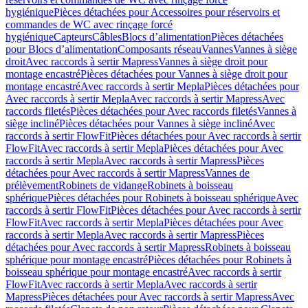
hygiénique
Pièces détachées pour Accessoires pour réservoirs et
commandes de WC avec rinçage forcé
hygiénique
Capteurs
Câbles
Blocs d’alimentation
Pièces détachées
pour Blocs d’alimentation
Composants réseau
Vannes
Vannes à siège
droit
Avec raccords à sertir Mapress
Vannes à siège droit pour
montage encastré
Pièces détachées pour Vannes à siège droit pour
montage encastré
Avec raccords à sertir Mepla
Pièces détachées pour
Avec raccords à sertir Mepla
Avec raccords à sertir Mapress
Avec
raccords filetés
Pièces détachées pour Avec raccords filetés
Vannes à
siège incliné
Pièces détachées pour Vannes à siège incliné
Avec
raccords à sertir FlowFit
Pièces détachées pour Avec raccords à sertir
FlowFit
Avec raccords à sertir Mepla
Pièces détachées pour Avec
raccords à sertir Mepla
Avec raccords à sertir Mapress
Pièces
détachées pour Avec raccords à sertir Mapress
Vannes de
prélèvement
Robinets de vidange
Robinets à boisseau
sphérique
Pièces détachées pour Robinets à boisseau sphérique
Avec
raccords à sertir FlowFit
Pièces détachées pour Avec raccords à sertir
FlowFit
Avec raccords à sertir Mepla
Pièces détachées pour Avec
raccords à sertir Mepla
Avec raccords à sertir Mapress
Pièces
détachées pour Avec raccords à sertir Mapress
Robinets à boisseau
sphérique pour montage encastré
Pièces détachées pour Robinets à
boisseau sphérique pour montage encastré
Avec raccords à sertir
FlowFit
Avec raccords à sertir Mepla
Avec raccords à sertir
Mapress
Pièces détachées pour Avec raccords à sertir Mapress
Avec