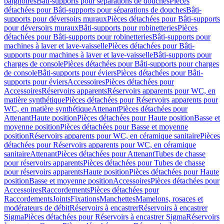
baignoires
Bâti-supports pour séparations de douches
Pièces
détachées pour Bâti-supports pour séparations de douches
Bâti-
supports pour déversoirs muraux
Pièces détachées pour Bâti-supports
pour déversoirs muraux
Bâti-supports pour robinetteries
Pièces
détachées pour Bâti-supports pour robinetteries
Bâti-supports pour
machines à laver et lave-vaisselle
Pièces détachées pour Bâti-
supports pour machines à laver et lave-vaisselle
Bâti-supports pour
charges de console
Pièces détachées pour Bâti-supports pour charges
de console
Bâti-supports pour éviers
Pièces détachées pour Bâti-
supports pour éviers
Accessoires
Pièces détachées pour
Accessoires
Réservoirs apparents
Réservoirs apparents pour WC, en
matière synthétique
Pièces détachées pour Réservoirs apparents pour
WC, en matière synthétique
Attenant
Pièces détachées pour
Attenant
Haute position
Pièces détachées pour Haute position
Basse et
moyenne position
Pièces détachées pour Basse et moyenne
position
Réservoirs apparents pour WC, en céramique sanitaire
Pièces
détachées pour Réservoirs apparents pour WC, en céramique
sanitaire
Attenant
Pièces détachées pour Attenant
Tubes de chasse
pour réservoirs apparents
Pièces détachées pour Tubes de chasse
pour réservoirs apparents
Haute position
Pièces détachées pour Haute
position
Basse et moyenne position
Accessoires
Pièces détachées pour
Accessoires
Raccordements
Pièces détachées pour
Raccordements
Joints
Fixations
Manchettes
Mamelons, rosaces et
modérateurs de débit
Réservoirs à encastrer
Réservoirs à encastrer
Sigma
Pièces détachées pour Réservoirs à encastrer Sigma
Réservoirs