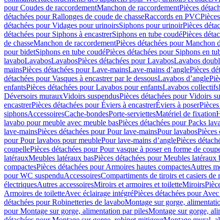
pour Coudes de raccordement
Manchon de raccordement
Pièces détac
détachées pour Rallonges de coude de chasse
Raccords en PVC
Pièce
détachées pour Vidages pour urinoirs
Siphons pour urinoir
Pièces déta
détachées pour Siphons à encastrer
Siphons en tube coudé
Pièces déta
de chasse
Manchon de raccordement
Pièces détachées pour Manchon 
pour bidet
Siphons en tube coudé
Pièces détachées pour Siphons en tu
lavabo
Lavabos
Lavabos
Pièces détachées pour Lavabos
Lavabos doubl
mains
Pièces détachées pour Lave-mains
Lave-mains d’angle
Pièces dé
détachées pour Vasques à encastrer par le dessous
Lavabos d’angle
Piè
enfants
Pièces détachées pour Lavabos pour enfants
Lavabos collectifs
Déversoirs muraux
Vidoirs suspendus
Pièces détachées pour Vidoirs s
encastrer
Pièces détachées pour Éviers à encastrer
Éviers à poser
Pièces
siphons
Accessoires
Cache-bondes
Porte-serviettes
Matériel de fixation
H
lavabo pour meuble avec meuble bas
Pièces détachées pour Packs la
lave-mains
Pièces détachées pour Pour lave-mains
Pour lavabos
Pièces
pour Pour lavabos pour meuble
Pour lave-mains d’angle
Pièces détach
coupelle
Pièces détachées pour Pour vasque à poser en forme de coupe
latéraux
Meubles latéraux bas
Pièces détachées pour Meubles latéraux 
compactes
Pièces détachées pour Armoires hautes compactes
Autres m
pour WC suspendu
Accessoires
Compartiments de tiroirs et casiers de
électriques
Autres accessoires
Miroirs et armoires et toilette
Miroirs
Pièc
Armoires de toilette
Avec éclairage intégré
Pièces détachées pour Avec 
détachées pour Robinetteries de lavabo
Montage sur gorge, alimentatio
pour Montage sur gorge, alimentation par piles
Montage sur gorge, ali
détachées pour Montage sur gorge, robinet mitigeur
Montage mural, al