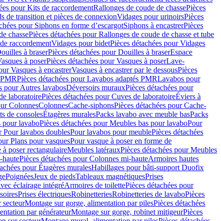
ées pour Kits de raccordement
Rallonges de coude de chasse
Pièces
s de transition et pièces de connexion
Vidages pour urinoirs
Pièces
achées pour Siphons en forme d’escargot
Siphons à encastrer
Pièces
de chasse
Pièces détachées pour Rallonges de coude de chasse et tube
 de raccordement
Vidages pour bidet
Pièces détachées pour Vidages
ouilles à braser
Pièces détachées pour Douilles à braser
Espace
asques à poser
Pièces détachées pour Vasques à poser
Lave-
our Vasques à encastrer
Vasques à encastrer par le dessous
Pièces
s PMR
Pièces détachées pour Lavabos adaptés PMR
Lavabos pour
s pour Autres lavabos
Déversoirs muraux
Pièces détachées pour
e laboratoire
Pièces détachées pour Cuves de laboratoire
Éviers à
our Colonnes
Colonnes
Cache-siphons
Pièces détachées pour Cache-
ts de consoles
Étagères murales
Packs lavabo avec meuble bas
Packs
 pour lavabo
Pièces détachées pour Meubles bas pour lavabo
Pour
r Pour lavabos doubles
Pour lavabos pour meuble
Pièces détachées
our Plans pour vasques
Pour vasque à poser en forme de
 à poser rectangulaire
Meubles latéraux
Pièces détachées pour Meubles
-haute
Pièces détachées pour Colonnes mi-haute
Armoires hautes
tachées pour Étagères murales
Habillages pour bâti-support Duofix
ge
Poignées
Jeux de pieds
Tableaux magnétiques
Prises
vec éclairage intégré
Armoires de toilette
Pièces détachées pour
soires
Prises électriques
Robinetteries
Robinetteries de lavabo
Pièces
 secteur
Montage sur gorge, alimentation par piles
Pièces détachées
entation par générateur
Montage sur gorge, robinet mitigeur
Pièces
n sur secteur
Montage mural, alimentation par piles
Pièces détachées