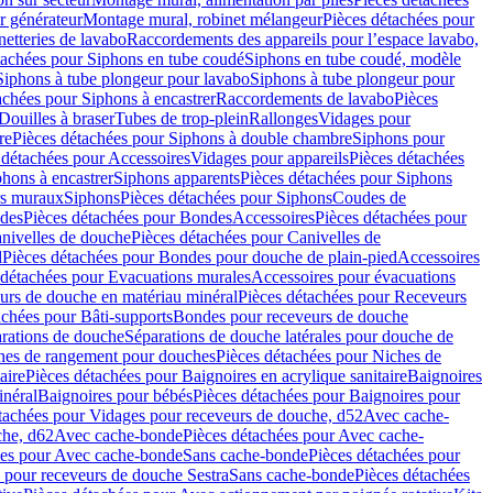
r générateur
Montage mural, robinet mélangeur
Pièces détachées pour
netteries de lavabo
Raccordements des appareils pour l’espace lavabo,
tachées pour Siphons en tube coudé
Siphons en tube coudé, modèle
Siphons à tube plongeur pour lavabo
Siphons à tube plongeur pour
achées pour Siphons à encastrer
Raccordements de lavabo
Pièces
Douilles à braser
Tubes de trop-plein
Rallonges
Vidages pour
re
Pièces détachées pour Siphons à double chambre
Siphons pour
 détachées pour Accessoires
Vidages pour appareils
Pièces détachées
hons à encastrer
Siphons apparents
Pièces détachées pour Siphons
rs muraux
Siphons
Pièces détachées pour Siphons
Coudes de
des
Pièces détachées pour Bondes
Accessoires
Pièces détachées pour
nivelles de douche
Pièces détachées pour Canivelles de
d
Pièces détachées pour Bondes pour douche de plain-pied
Accessoires
 détachées pour Evacuations murales
Accessoires pour évacuations
urs de douche en matériau minéral
Pièces détachées pour Receveurs
achées pour Bâti-supports
Bondes pour receveurs de douche
arations de douche
Séparations de douche latérales pour douche de
hes de rangement pour douches
Pièces détachées pour Niches de
aire
Pièces détachées pour Baignoires en acrylique sanitaire
Baignoires
inéral
Baignoires pour bébés
Pièces détachées pour Baignoires pour
tachées pour Vidages pour receveurs de douche, d52
Avec cache-
che, d62
Avec cache-bonde
Pièces détachées pour Avec cache-
ées pour Avec cache-bonde
Sans cache-bonde
Pièces détachées pour
 pour receveurs de douche Sestra
Sans cache-bonde
Pièces détachées