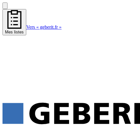
Vers « geberit.fr »
Mes listes