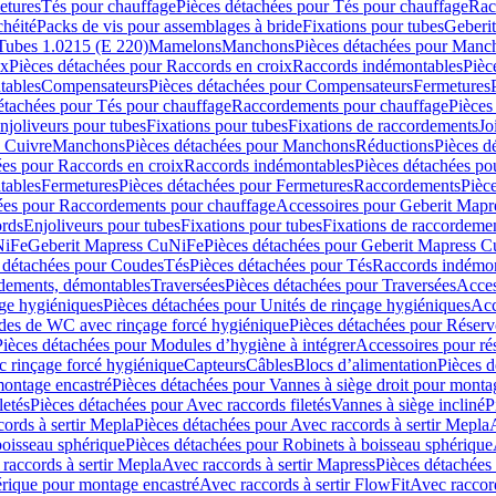
etures
Tés pour chauffage
Pièces détachées pour Tés pour chauffage
Rac
chéité
Packs de vis pour assemblages à bride
Fixations pour tubes
Geberi
Tubes 1.0215 (E 220)
Mamelons
Manchons
Pièces détachées pour Manc
ix
Pièces détachées pour Raccords en croix
Raccords indémontables
Pièc
tables
Compensateurs
Pièces détachées pour Compensateurs
Fermetures
étachées pour Tés pour chauffage
Raccordements pour chauffage
Pièces
njoliveurs pour tubes
Fixations pour tubes
Fixations de raccordements
Jo
s Cuivre
Manchons
Pièces détachées pour Manchons
Réductions
Pièces d
ées pour Raccords en croix
Raccords indémontables
Pièces détachées po
tables
Fermetures
Pièces détachées pour Fermetures
Raccordements
Pièc
ées pour Raccordements pour chauffage
Accessoires pour Geberit Mapr
ords
Enjoliveurs pour tubes
Fixations pour tubes
Fixations de raccordeme
NiFe
Geberit Mapress CuNiFe
Pièces détachées pour Geberit Mapress 
 détachées pour Coudes
Tés
Pièces détachées pour Tés
Raccords indémon
rdements, démontables
Traversées
Pièces détachées pour Traversées
Acces
age hygiéniques
Pièces détachées pour Unités de rinçage hygiéniques
Acc
des de WC avec rinçage forcé hygiénique
Pièces détachées pour Réser
Pièces détachées pour Modules d’hygiène à intégrer
Accessoires pour r
 rinçage forcé hygiénique
Capteurs
Câbles
Blocs d’alimentation
Pièces d
montage encastré
Pièces détachées pour Vannes à siège droit pour monta
letés
Pièces détachées pour Avec raccords filetés
Vannes à siège incliné
P
ords à sertir Mepla
Pièces détachées pour Avec raccords à sertir Mepla
boisseau sphérique
Pièces détachées pour Robinets à boisseau sphérique
raccords à sertir Mepla
Avec raccords à sertir Mapress
Pièces détachées
érique pour montage encastré
Avec raccords à sertir FlowFit
Avec raccord