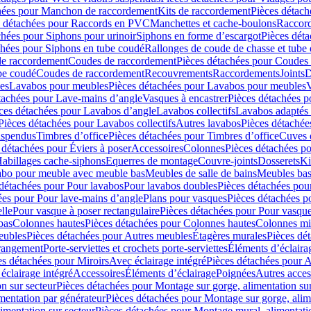
hées pour Manchon de raccordement
Kits de raccordement
Pièces détach
s détachées pour Raccords en PVC
Manchettes et cache-boulons
Raccord
chées pour Siphons pour urinoir
Siphons en forme d’escargot
Pièces dét
chées pour Siphons en tube coudé
Rallonges de coude de chasse et tube 
de raccordement
Coudes de raccordement
Pièces détachées pour Coudes
be coudé
Coudes de raccordement
Recouvrements
Raccordements
Joints
D
es
Lavabos pour meubles
Pièces détachées pour Lavabos pour meubles
V
tachées pour Lave-mains d’angle
Vasques à encastrer
Pièces détachées p
ces détachées pour Lavabos d’angle
Lavabos collectifs
Lavabos adapté
Pièces détachées pour Lavabos collectifs
Autres lavabos
Pièces détachée
uspendus
Timbres dʼoffice
Pièces détachées pour Timbres dʼoffice
Cuves d
 détachées pour Éviers à poser
Accessoires
Colonnes
Pièces détachées p
abillages cache-siphons
Equerres de montage
Couvre-joints
Dosserets
Ki
vabo pour meuble avec meuble bas
Meubles de salle de bains
Meubles bas
 détachées pour Pour lavabos
Pour lavabos doubles
Pièces détachées pou
ées pour Pour lave-mains d’angle
Plans pour vasques
Pièces détachées p
lle
Pour vasque à poser rectangulaire
Pièces détachées pour Pour vasque
bas
Colonnes hautes
Pièces détachées pour Colonnes hautes
Colonnes mi
eubles
Pièces détachées pour Autres meubles
Étagères murales
Pièces dé
 rangement
Porte-serviettes et crochets porte-serviettes
Éléments d’éclaira
es détachées pour Miroirs
Avec éclairage intégré
Pièces détachées pour A
éclairage intégré
Accessoires
Éléments d’éclairage
Poignées
Autres acces
n sur secteur
Pièces détachées pour Montage sur gorge, alimentation sur
mentation par générateur
Pièces détachées pour Montage sur gorge, alim
imentation sur secteur
Pièces détachées pour Montage mural, alimentatio