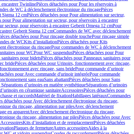
à encastrer Twinline
Pièces détachées pour Pour les réservoirs à
es de WC à déclenchement électronique du rinçage
Pièces
rit Sigma 12 cm
Pièces détachées pour Pour alimentation sur secteur,
 pour Pour alimentation sur secteur, pour réservoirs à encastrer
ur secteur, pour réservoirs à encastrer Geberit Omega 12 cm
Pour
encastrer Geberit Sigma 12 cm
Commandes de WC avec déclenchement
ièces détachées pour Pour rinçage double touche
Pour rinçage simple
mandes de WC
Kits d’installation
Pièces détachées pour Kits
nt électronique du rinçage
Pour commandes de WC à déclenchement
anitaires pour WC
Pour WC suspendus
Pièces détachées pour Pour
sanitaires pour bidets
Pièces détachées pour Panneaux sanitaires pour
ec bride
Pièces détachées pour Urinoirs, fonctionnement avec rinçage,
 fonctionnement avec rinçage, sans bride
Pour commande d’urinoir
étachées pour Avec commande d'urinoir intégrée
Pour commande
fonctionnement sans eau
Sans abattant
Pièces détachées pour Sans
 Séparations d’urinoirs en matière synthétique
Séparations d’urinoirs
d’urinoirs en céramique sanitaire
Accessoires
Pièces détachées pour
chasse et raccords
Matériel de fixation
Habillages latéraux
Commandes
es détachées pour Avec déclenchement électronique du rinçage,
ique du rinçage, alimentation par piles
Avec déclenchement
age en apparent
Avec déclenchement électronique du rinçage,
onique du rinçage, alimentation par piles
Pièces détachées pour Avec
 Accessoires
Kits d’installation et de remplacement
Pièces détachées
novation
Plaques de fermeture
Autres accessoires
Aides à la
ur WC et vidoirs suspendus
Coudes de raccordement
Pièces détachées