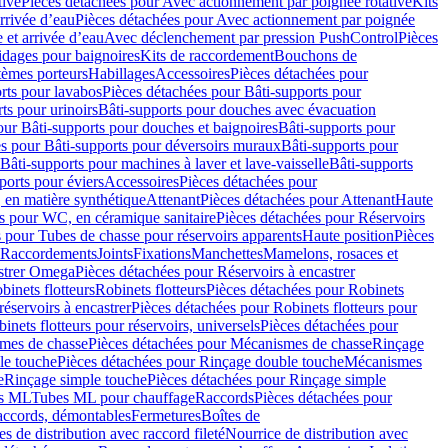
tive
Pièces détachées pour Avec actionnement par poignée rotative
Kits
rrivée d’eau
Pièces détachées pour Avec actionnement par poignée
 et arrivée d’eau
Avec déclenchement par pression PushControl
Pièces
idages pour baignoires
Kits de raccordement
Bouchons de
tèmes porteurs
Habillages
Accessoires
Pièces détachées pour
rts pour lavabos
Pièces détachées pour Bâti-supports pour
ts pour urinoirs
Bâti-supports pour douches avec évacuation
our Bâti-supports pour douches et baignoires
Bâti-supports pour
es pour Bâti-supports pour déversoirs muraux
Bâti-supports pour
Bâti-supports pour machines à laver et lave-vaisselle
Bâti-supports
ports pour éviers
Accessoires
Pièces détachées pour
 en matière synthétique
Attenant
Pièces détachées pour Attenant
Haute
s pour WC, en céramique sanitaire
Pièces détachées pour Réservoirs
 pour Tubes de chasse pour réservoirs apparents
Haute position
Pièces
r Raccordements
Joints
Fixations
Manchettes
Mamelons, rosaces et
astrer Omega
Pièces détachées pour Réservoirs à encastrer
inets flotteurs
Robinets flotteurs
Pièces détachées pour Robinets
réservoirs à encastrer
Pièces détachées pour Robinets flotteurs pour
inets flotteurs pour réservoirs, universels
Pièces détachées pour
mes de chasse
Pièces détachées pour Mécanismes de chasse
Rinçage
le touche
Pièces détachées pour Rinçage double touche
Mécanismes
e
Rinçage simple touche
Pièces détachées pour Rinçage simple
s ML
Tubes ML pour chauffage
Raccords
Pièces détachées pour
raccords, démontables
Fermetures
Boîtes de
s de distribution avec raccord fileté
Nourrice de distribution avec