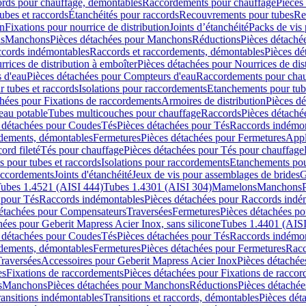
cords pour chauffage, démontables
Raccordements pour chauffage
Pièces
ubes et raccords
Étanchéités pour raccords
Recouvrements pour tubes
Re
on
Fixations pour nourrice de distribution
Joints d’étanchéité
Packs de vis
ds
Manchons
Pièces détachées pour Manchons
Réductions
Pièces détaché
ccords indémontables
Raccords et raccordements, démontables
Pièces dé
rrices de distribution à emboîter
Pièces détachées pour Nourrices de dis
 d'eau
Pièces détachées pour Compteurs d'eau
Raccordements pour chau
r tubes et raccords
Isolations pour raccordements
Etanchements pour tube
chées pour Fixations de raccordements
Armoires de distribution
Pièces dé
eau potable
Tubes multicouches pour chauffage
Raccords
Pièces détaché
 détachées pour Coudes
Tés
Pièces détachées pour Tés
Raccords indémon
rdements, démontables
Fermetures
Pièces détachées pour Fermetures
Appl
ord fileté
Tés pour chauffage
Pièces détachées pour Tés pour chauffage
ns pour tubes et raccords
Isolations pour raccordements
Etanchements pour
raccordements
Joints d'étanchéité
Jeux de vis pour assemblages de brides
G
ubes 1.4521 (AISI 444)
Tubes 1.4301 (AISI 304)
Mamelons
Manchons
 pour Tés
Raccords indémontables
Pièces détachées pour Raccords indé
détachées pour Compensateurs
Traversées
Fermetures
Pièces détachées po
hées pour Geberit Mapress Acier Inox, sans silicone
Tubes 1.4401 (AISI
 détachées pour Coudes
Tés
Pièces détachées pour Tés
Raccords indémon
rdements, démontables
Fermetures
Pièces détachées pour Fermetures
Racc
raversées
Accessoires pour Geberit Mapress Acier Inox
Pièces détachée
es
Fixations de raccordements
Pièces détachées pour Fixations de racco
s
Manchons
Pièces détachées pour Manchons
Réductions
Pièces détachée
ransitions indémontables
Transitions et raccords, démontables
Pièces dét