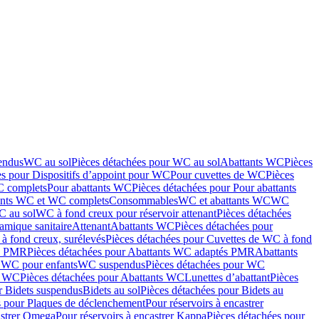
endus
WC au sol
Pièces détachées pour WC au sol
Abattants WC
Pièces
es pour Dispositifs d’appoint pour WC
Pour cuvettes de WC
Pièces
C complets
Pour abattants WC
Pièces détachées pour Pour abattants
ants WC et WC complets
Consommables
WC et abattants WC
WC
C au sol
WC à fond creux pour réservoir attenant
Pièces détachées
amique sanitaire
Attenant
Abattants WC
Pièces détachées pour
à fond creux, surélevés
Pièces détachées pour Cuvettes de WC à fond
és PMR
Pièces détachées pour Abattants WC adaptés PMR
Abattants
r WC pour enfants
WC suspendus
Pièces détachées pour WC
s WC
Pièces détachées pour Abattants WC
Lunettes d’abattant
Pièces
r Bidets suspendus
Bidets au sol
Pièces détachées pour Bidets au
s pour Plaques de déclenchement
Pour réservoirs à encastrer
astrer Omega
Pour réservoirs à encastrer Kappa
Pièces détachées pour