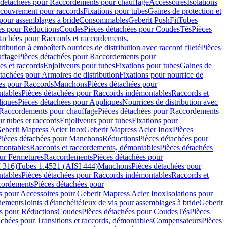
 détachées pour Raccordements pour chauffage
Accessoires
Isolations
couvrement pour raccords
Fixations pour tubes
Gaines de protection et
 pour assemblages à bride
Consommables
Geberit PushFit
Tubes
es pour Réductions
Coudes
Pièces détachées pour Coudes
Tés
Pièces
tachées pour Raccords et raccordements,
tribution à emboîter
Nourrices de distribution avec raccord fileté
Pièces
ffage
Pièces détachées pour Raccordements pour
s et raccords
Enjoliveurs pour tubes
Fixations pour tubes
Gaines de
tachées pour Armoires de distribution
Fixations pour nourrice de
es pour Raccords
Manchons
Pièces détachées pour
tables
Pièces détachées pour Raccords indémontables
Raccords et
iques
Pièces détachées pour Appliques
Nourrices de distribution avec
Raccordements pour chauffage
Pièces détachées pour Raccordements
 tubes et raccords
Enjoliveurs pour tubes
Fixations pour
eberit Mapress Acier Inox
Geberit Mapress Acier Inox
Pièces
Pièces détachées pour Manchons
Réductions
Pièces détachées pour
montables
Raccords et raccordements, démontables
Pièces détachées
ur Fermetures
Raccordements
Pièces détachées pour
 316)
Tubes 1.4521 (AISI 444)
Manchons
Pièces détachées pour
tables
Pièces détachées pour Raccords indémontables
Raccords et
ordements
Pièces détachées pour
s pour Accessoires pour Geberit Mapress Acier Inox
Isolations pour
rdements
Joints d'étanchéité
Jeux de vis pour assemblages à bride
Geberit
s pour Réductions
Coudes
Pièces détachées pour Coudes
Tés
Pièces
achées pour Transitions et raccords, démontables
Compensateurs
Pièces