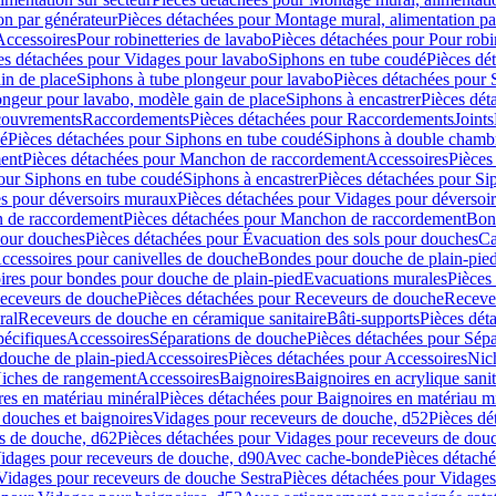
on par générateur
Pièces détachées pour Montage mural, alimentation pa
Accessoires
Pour robinetteries de lavabo
Pièces détachées pour Pour robi
es détachées pour Vidages pour lavabo
Siphons en tube coudé
Pièces dé
in de place
Siphons à tube plongeur pour lavabo
Pièces détachées pour 
ongeur pour lavabo, modèle gain de place
Siphons à encastrer
Pièces dét
ouvrements
Raccordements
Pièces détachées pour Raccordements
Joints
dé
Pièces détachées pour Siphons en tube coudé
Siphons à double chamb
ent
Pièces détachées pour Manchon de raccordement
Accessoires
Pièces
our Siphons en tube coudé
Siphons à encastrer
Pièces détachées pour Sip
s pour déversoirs muraux
Pièces détachées pour Vidages pour déversoi
 de raccordement
Pièces détachées pour Manchon de raccordement
Bon
pour douches
Pièces détachées pour Évacuation des sols pour douches
Ca
ccessoires pour canivelles de douche
Bondes pour douche de plain-pie
ires pour bondes pour douche de plain-pied
Evacuations murales
Pièces
eceveurs de douche
Pièces détachées pour Receveurs de douche
Receve
ral
Receveurs de douche en céramique sanitaire
Bâti-supports
Pièces dét
pécifiques
Accessoires
Séparations de douche
Pièces détachées pour Sép
 douche de plain-pied
Accessoires
Pièces détachées pour Accessoires
Nic
Niches de rangement
Accessoires
Baignoires
Baignoires en acrylique sanit
res en matériau minéral
Pièces détachées pour Baignoires en matériau m
douches et baignoires
Vidages pour receveurs de douche, d52
Pièces dé
s de douche, d62
Pièces détachées pour Vidages pour receveurs de dou
Vidages pour receveurs de douche, d90
Avec cache-bonde
Pièces détach
Vidages pour receveurs de douche Sestra
Pièces détachées pour Vidages