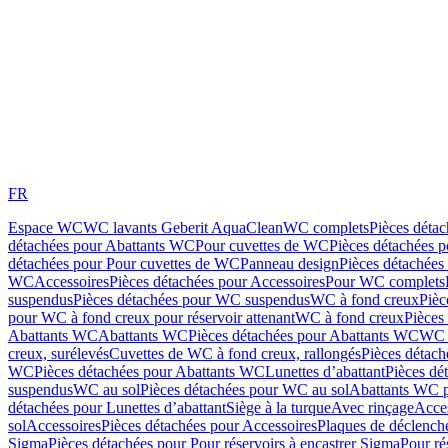
FR
Espace WC
WC lavants Geberit AquaClean
WC complets
Pièces déta
détachées pour Abattants WC
Pour cuvettes de WC
Pièces détachées 
détachées pour Pour cuvettes de WC
Panneau design
Pièces détachées
WC
Accessoires
Pièces détachées pour Accessoires
Pour WC complets
suspendus
Pièces détachées pour WC suspendus
WC à fond creux
Pièc
pour WC à fond creux pour réservoir attenant
WC à fond creux
Pièces
Abattants WC
Abattants WC
Pièces détachées pour Abattants WC
WC 
creux, surélevés
Cuvettes de WC à fond creux, rallongés
Pièces détach
WC
Pièces détachées pour Abattants WC
Lunettes d’abattant
Pièces dé
suspendus
WC au sol
Pièces détachées pour WC au sol
Abattants WC p
détachées pour Lunettes d’abattant
Siège à la turque
Avec rinçage
Acce
sol
Accessoires
Pièces détachées pour Accessoires
Plaques de déclenc
Sigma
Pièces détachées pour Pour réservoirs à encastrer Sigma
Pour ré