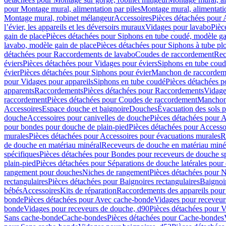
pour Montage mural, alimentation par piles
Montage mural, alimentati
Montage mural, robinet mélangeur
Accessoires
Pièces détachées pour 
l’évier, les appareils et les déversoirs muraux
Vidages pour lavabo
Pièc
gain de place
Pièces détachées pour Siphons en tube coudé, modèle ga
lavabo, modèle gain de place
Pièces détachées pour Siphons à tube pl
détachées pour Raccordements de lavabo
Coudes de raccordement
Rec
éviers
Pièces détachées pour Vidages pour éviers
Siphons en tube cou
évier
Pièces détachées pour Siphons pour évier
Manchon de raccordem
pour Vidages pour appareils
Siphons en tube coudé
Pièces détachées p
apparents
Raccordements
Pièces détachées pour Raccordements
Vidage
raccordement
Pièces détachées pour Coudes de raccordement
Manchon
Accessoires
Espace douche et baignoire
Douches
Évacuation des sols 
douche
Accessoires pour canivelles de douche
Pièces détachées pour A
pour bondes pour douche de plain-pied
Pièces détachées pour Accesso
murales
Pièces détachées pour Accessoires pour évacuations murales
R
de douche en matériau minéral
Receveurs de douche en matériau miné
spécifiques
Pièces détachées pour Bondes pour receveurs de douche s
plain-pied
Pièces détachées pour Séparations de douche latérales pour
rangement pour douches
Niches de rangement
Pièces détachées pour 
rectangulaires
Pièces détachées pour Baignoires rectangulaires
Baignoi
bébés
Accessoires
Kits de réparation
Raccordements des appareils pour 
bonde
Pièces détachées pour Avec cache-bonde
Vidages pour receveur
bonde
Vidages pour receveurs de douche, d90
Pièces détachées pour 
Sans cache-bonde
Cache-bondes
Pièces détachées pour Cache-bondes