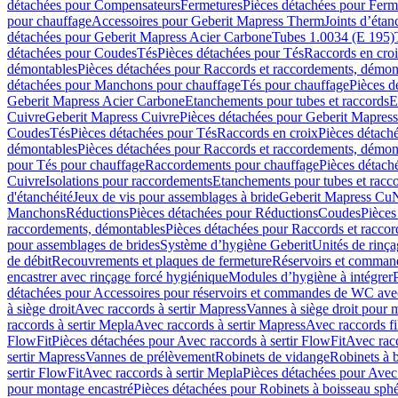
détachées pour Compensateurs
Fermetures
Pièces détachées pour Ferm
pour chauffage
Accessoires pour Geberit Mapress Therm
Joints d’étan
détachées pour Geberit Mapress Acier Carbone
Tubes 1.0034 (E 195)
détachées pour Coudes
Tés
Pièces détachées pour Tés
Raccords en cro
démontables
Pièces détachées pour Raccords et raccordements, démon
détachées pour Manchons pour chauffage
Tés pour chauffage
Pièces d
Geberit Mapress Acier Carbone
Etanchements pour tubes et raccords
E
Cuivre
Geberit Mapress Cuivre
Pièces détachées pour Geberit Mapres
Coudes
Tés
Pièces détachées pour Tés
Raccords en croix
Pièces détach
démontables
Pièces détachées pour Raccords et raccordements, démon
pour Tés pour chauffage
Raccordements pour chauffage
Pièces détach
Cuivre
Isolations pour raccordements
Etanchements pour tubes et racc
d'étanchéité
Jeux de vis pour assemblages à bride
Geberit Mapress Cu
Manchons
Réductions
Pièces détachées pour Réductions
Coudes
Pièces
raccordements, démontables
Pièces détachées pour Raccords et racco
pour assemblages de brides
Système d’hygiène Geberit
Unités de rinç
de débit
Recouvrements et plaques de fermeture
Réservoirs et comman
encastrer avec rinçage forcé hygiénique
Modules d’hygiène à intégrer
détachées pour Accessoires pour réservoirs et commandes de WC avec
à siège droit
Avec raccords à sertir Mapress
Vannes à siège droit pour 
raccords à sertir Mepla
Avec raccords à sertir Mapress
Avec raccords fi
FlowFit
Pièces détachées pour Avec raccords à sertir FlowFit
Avec racc
sertir Mapress
Vannes de prélèvement
Robinets de vidange
Robinets à 
sertir FlowFit
Avec raccords à sertir Mepla
Pièces détachées pour Avec 
pour montage encastré
Pièces détachées pour Robinets à boisseau sph