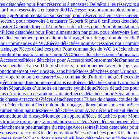
ces détachées pour Pour réservoirs à encastrer Delta
Pour les réservoirs 
our Pour réservoirs à encastrer 300T
Accessoires
Consommables
Command
rinçage
Pour alimentation sur secteur, pour réservoirs à encastrer Gebe
 secteur, pour réservoirs à encastrer Geberit Sigma 8 cm
Pièces détachées
encastrer Geberit Omega 12 cm
Pièces détachées pour Pour alimentation s
m
Pièces détachées pour Pour alimentation par piles, pour réservoirs à 
c déclenchement pneumatique du rinçage
Pour rinçage double touche
P
 pour commandes de WC
Pièces détachées pour Accessoires pour com
u rinçage
Pièces détachées pour Pour commandes de WC à déclencheme
onolith
Panneaux sanitaires pour WC
Pièces détachées pour Panneaux s
Accessoires
Pièces détachées pour Accessoires
Consommables
Panneaux 
s suspendus et au sol
Urinoirs
Urinoirs, fonctionnement avec rinçage, av
fonctionnement avec rinçage, sans bride
Pièces détachées pour Urinoirs,
ir apparente ou à encastrer
Avec commande d'urinoir intégrée
Pièces d
grée
Urinoirs, fonctionnement sans eau
Pièces détachées pour Urinoirs, 
noirs
Séparations d’urinoirs en matière synthétique
Pièces détachées pour
ons d’urinoirs en céramique sanitaire
Pièces détachées pour Séparations 
de chasse et raccords
Pièces détachées pour Tubes de chasse, coudes de 
c déclenchement électronique du rinçage, alimentation sur secteur
Pièc
limentation par piles
Pièces détachées pour Avec déclenchement électron
neumatique du rinçage
Montage en apparent
Pièces détachées pour Mont
tronique du rinçage, alimentation sur secteur
Avec déclenchement électr
clenchement pneumatique du rinçage
Accessoires
Pièces détachées pour
 chasse et raccords
Kits de rénovation
Pièces détachées pour Kits de ré
dages pour WC et vidoirs suspendus
Pièces détachées pour Vidages po