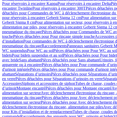
Pour réservoirs à encastrer Kappa
Pour réservoirs à encastrer Delta
Piè
encastrer Twinline
Pour réservoirs à encastrer 300T
Pièces détachées p
détachées pour Commandes de WC à déclenchement électronique du 
pour réservoirs à encastrer Geberit Sigma 12 cm
Pour alimentation sur
Geberit Sigma 8 cm
Pour alimentation sur secteur, pour réservoirs à 
alimentation par piles, pour réservoirs à encastrer Geberit Sigma 12 c
pneumatique du rinçage
Pièces détachées pour Commandes de WC ave
touche
Pièces détachées pour Pour rinçage simple touche
Accessoires
d’installation
Pour commandes de WC à déclenchement électronique d
pneumatique du rinçage
Raccordements
Panneaux sanitaires Geberit M
WC suspendus
Pour WC au sol
Pièces détachées pour Pour WC au sol
bidets
Pour bidets suspendus et au sol
Pièces détachées pour Pour bidet
avec bride
Sans abattant
Pièces détachées pour Sans abattant
Urinoirs, 
apparente ou à encastrer
Pièces détachées pour Pour commande d’urino
d'urinoir intégrée
Pièces détachées pour Pour commande d'urinoir inté
abattant
Séparations d’urinoirs
Pièces détachées pour Séparations d’uri
en verre
Pièces détachées pour Séparations d’urinoirs en verre
Séparati
Accessoires
Siphons et accessoires de siphon
Tubes de chasse, coudes 
dʼurinoir
Montage encastré
Pièces détachées pour Montage encastré
Ave
alimentation sur secteur
Avec déclenchement électronique du rinçage, a
pneumatique du rinçage
Pièces détachées pour Avec déclenchement p
alimentation sur secteur
Pièces détachées pour Avec déclenchement élec
déclenchement électronique du rinçage, alimentation par piles
Avec dé
pour Kits d’installation et de remplacement
Tubes de chasse, coudes de
commande
Raccordements des appareils pour WC, urinoirs et bidets
Vi