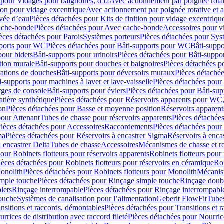
 pour Vidages pour baignoires, d52
Avec actionnement par poignée rota
tion pour vidage excentrique
Avec actionnement par poignée rotative et a
ivée d’eau
Pièces détachées pour Kits de finition pour vidage excentrique
ache-bonde
Pièces détachées pour Avec cache-bonde
Accessoires pour v
èces détachées pour Parois
Systèmes porteurs
Pièces détachées pour Sys
pports pour WC
Pièces détachées pour Bâti-supports pour WC
Bâti-suppo
pour bidets
Bâti-supports pour urinoirs
Pièces détachées pour Bâti-suppor
tion murale
Bâti-supports pour douches et baignoires
Pièces détachées p
rations de douches
Bâti-supports pour déversoirs muraux
Pièces détaché
i-supports pour machines à laver et lave-vaisselle
Pièces détachées pour 
rges de console
Bâti-supports pour éviers
Pièces détachées pour Bâti-sup
tière synthétique
Pièces détachées pour Réservoirs apparents pour WC,
on
Pièces détachées pour Basse et moyenne position
Réservoirs apparent
pour Attenant
Tubes de chasse pour réservoirs apparents
Pièces détachées
ièces détachées pour Accessoires
Raccordements
Pièces détachées pou
ma
Pièces détachées pour Réservoirs à encastrer Sigma
Réservoirs à enc
 encastrer Delta
Tubes de chasse
Accessoires
Mécanismes de chasse et rob
our Robinets flotteurs pour réservoirs apparents
Robinets flotteurs pour 
ièces détachées pour Robinets flotteurs pour réservoirs en céramique
Rob
Monolith
Pièces détachées pour Robinets flotteurs pour Monolith
Mécanis
imple touche
Pièces détachées pour Rinçage simple touche
Rinçage doub
lets
Rinçage interrompable
Pièces détachées pour Rinçage interrompabl
touche
Systèmes de canalisation pour l’alimentation
Geberit FlowFit
Tube
nsitions et raccords, démontables
Pièces détachées pour Transitions et 
rrices de distribution avec raccord fileté
Pièces détachées pour Nourrice