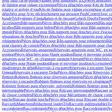
pour Sans cache-bonde
Vidages pour baignoires, d52
Pièces détachées
de finition pour vidage excentrique
Pièces détachées pour Kits de fini
rotative et arrivée d’eau
Kits de finition pour vidage excentrique et arr
détachées pour Avec déclenchement par pression PushControl
Avec c
bonde
Tés
Systèmes d’installation et de rinçage
Geberit Duofix
Parois
Pi
Accessoires
Bâti-supports
Pièces détachées pour Bâti-supports
Bâti-su
lavabos
Bâti-supports pour bidets
Pièces détachées pour Bâti-supports 
murale
Pièces détachées pour Bâti-supports pour douches avec évacua
séparations de douches
Pièces détachées pour Bâti-supports pour sépa
robinetteries
Pièces détachées pour Bâti-supports pour robinetteries
Bât
pour charges de console
Pièces détachées pour Bâti-supports pour cha
Accessoires
Réservoirs apparents
Réservoirs apparents pour WC, en ma
position
Pièces détachées pour Haute position
Basse et moyenne positi
apparents pour WC, en céramique sanitaire
Attenant
Pièces détachées 
détachées pour Haute position
Basse et moyenne position
Accessoires
P
modérateurs de débit
Réservoirs à encastrer
Réservoirs à encastrer Sig
Omega
Réservoirs à encastrer Delta
Pièces détachées pour Réservoirs à
flotteurs
Robinets flotteurs pour réservoirs apparents
Pièces détachées p
réservoirs à encastrer
Robinets flotteurs pour réservoirs en céramique
P
Robinets flotteurs pour réservoirs, universels
Robinets flotteurs pour 
interrompable
Pièces détachées pour Rinçage interrompable
Rinçage s
de chasse complets
Pièces détachées pour Mécanismes de chasse comp
touche
Rinçage double touche
Pièces détachées pour Rinçage double 
Raccords
Manchons
Réductions
Coudes
Tés
Raccords indémontables
Tra
raccordement
Raccordements
Pièces détachées pour Raccordements
Nou