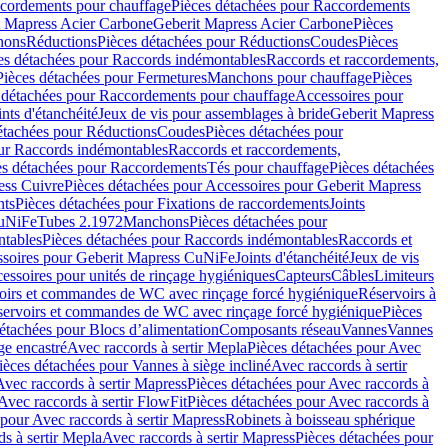
cordements pour chauffage
Pièces détachées pour Raccordements
t Mapress Acier Carbone
Geberit Mapress Acier Carbone
Pièces
hons
Réductions
Pièces détachées pour Réductions
Coudes
Pièces
es détachées pour Raccords indémontables
Raccords et raccordements,
Pièces détachées pour Fermetures
Manchons pour chauffage
Pièces
 détachées pour Raccordements pour chauffage
Accessoires pour
ints d'étanchéité
Jeux de vis pour assemblages à bride
Geberit Mapress
étachées pour Réductions
Coudes
Pièces détachées pour
ur Raccords indémontables
Raccords et raccordements,
es détachées pour Raccordements
Tés pour chauffage
Pièces détachées
ess Cuivre
Pièces détachées pour Accessoires pour Geberit Mapress
nts
Pièces détachées pour Fixations de raccordements
Joints
CuNiFe
Tubes 2.1972
Manchons
Pièces détachées pour
tables
Pièces détachées pour Raccords indémontables
Raccords et
soires pour Geberit Mapress CuNiFe
Joints d'étanchéité
Jeux de vis
essoires pour unités de rinçage hygiéniques
Capteurs
Câbles
Limiteurs
voirs et commandes de WC avec rinçage forcé hygiénique
Réservoirs à
éservoirs et commandes de WC avec rinçage forcé hygiénique
Pièces
étachées pour Blocs d’alimentation
Composants réseau
Vannes
Vannes
ge encastré
Avec raccords à sertir Mepla
Pièces détachées pour Avec
ièces détachées pour Vannes à siège incliné
Avec raccords à sertir
Avec raccords à sertir Mapress
Pièces détachées pour Avec raccords à
Avec raccords à sertir FlowFit
Pièces détachées pour Avec raccords à
 pour Avec raccords à sertir Mapress
Robinets à boisseau sphérique
s à sertir Mepla
Avec raccords à sertir Mapress
Pièces détachées pour