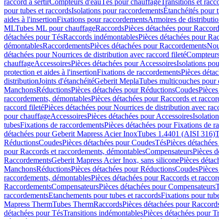
raccord à sertir
Compteurs d'eau
Tés pour chauffage
Transitions et rac
pour tubes et raccords
Isolations pour raccordements
Étanchéités pour t
aides à l'insertion
Fixations pour raccordements
Armoires de distributi
ML
Tubes ML pour chauffage
Raccords
Pièces détachées pour Raccor
détachées pour Tés
Raccords indémontables
Pièces détachées pour Ra
démontables
Raccordements
Pièces détachées pour Raccordements
Nou
détachées pour Nourrices de distribution avec raccord fileté
Compteurs
chauffage
Accessoires
Pièces détachées pour Accessoires
Isolations pou
protection et aides à l'insertion
Fixations de raccordements
Pièces déta
distribution
Joints d'étanchéité
Geberit Mepla
Tubes multicouches pour 
Manchons
Réductions
Pièces détachées pour Réductions
Coudes
Pièces
raccordements, démontables
Pièces détachées pour Raccords et racco
raccord fileté
Pièces détachées pour Nourrices de distribution avec racc
pour chauffage
Accessoires
Pièces détachées pour Accessoires
Isolatio
tubes
Fixations de raccordements
Pièces détachées pour Fixations de 
détachées pour Geberit Mapress Acier Inox
Tubes 1.4401 (AISI 316)
T
Réductions
Coudes
Pièces détachées pour Coudes
Tés
Pièces détachées
pour Raccords et raccordements, démontables
Compensateurs
Pièces 
Raccordements
Geberit Mapress Acier Inox, sans silicone
Pièces détac
Manchons
Réductions
Pièces détachées pour Réductions
Coudes
Pièces
raccordements, démontables
Pièces détachées pour Raccords et racco
Raccordements
Compensateurs
Pièces détachées pour Compensateurs
T
raccordements
Etanchements pour tubes et raccords
Fixations pour tub
Mapress Therm
Tubes Therm
Raccords
Pièces détachées pour Raccord
détachées pour Tés
Transitions indémontables
Pièces détachées pour T