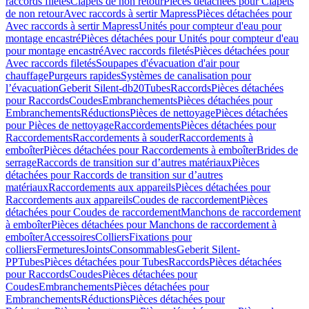
raccords filetés
Clapets de non retour
Pièces détachées pour Clapets
de non retour
Avec raccords à sertir Mapress
Pièces détachées pour
Avec raccords à sertir Mapress
Unités pour compteur d'eau pour
montage encastré
Pièces détachées pour Unités pour compteur d'eau
pour montage encastré
Avec raccords filetés
Pièces détachées pour
Avec raccords filetés
Soupapes d'évacuation d'air pour
chauffage
Purgeurs rapides
Systèmes de canalisation pour
l’évacuation
Geberit Silent-db20
Tubes
Raccords
Pièces détachées
pour Raccords
Coudes
Embranchements
Pièces détachées pour
Embranchements
Réductions
Pièces de nettoyage
Pièces détachées
pour Pièces de nettoyage
Raccordements
Pièces détachées pour
Raccordements
Raccordements à souder
Raccordements à
emboîter
Pièces détachées pour Raccordements à emboîter
Brides de
serrage
Raccords de transition sur d’autres matériaux
Pièces
détachées pour Raccords de transition sur d’autres
matériaux
Raccordements aux appareils
Pièces détachées pour
Raccordements aux appareils
Coudes de raccordement
Pièces
détachées pour Coudes de raccordement
Manchons de raccordement
à emboîter
Pièces détachées pour Manchons de raccordement à
emboîter
Accessoires
Colliers
Fixations pour
colliers
Fermetures
Joints
Consommables
Geberit Silent-
PP
Tubes
Pièces détachées pour Tubes
Raccords
Pièces détachées
pour Raccords
Coudes
Pièces détachées pour
Coudes
Embranchements
Pièces détachées pour
Embranchements
Réductions
Pièces détachées pour