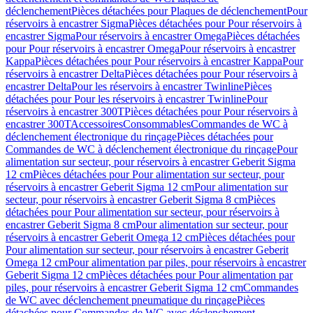
déclenchement
Pièces détachées pour Plaques de déclenchement
Pour
réservoirs à encastrer Sigma
Pièces détachées pour Pour réservoirs à
encastrer Sigma
Pour réservoirs à encastrer Omega
Pièces détachées
pour Pour réservoirs à encastrer Omega
Pour réservoirs à encastrer
Kappa
Pièces détachées pour Pour réservoirs à encastrer Kappa
Pour
réservoirs à encastrer Delta
Pièces détachées pour Pour réservoirs à
encastrer Delta
Pour les réservoirs à encastrer Twinline
Pièces
détachées pour Pour les réservoirs à encastrer Twinline
Pour
réservoirs à encastrer 300T
Pièces détachées pour Pour réservoirs à
encastrer 300T
Accessoires
Consommables
Commandes de WC à
déclenchement électronique du rinçage
Pièces détachées pour
Commandes de WC à déclenchement électronique du rinçage
Pour
alimentation sur secteur, pour réservoirs à encastrer Geberit Sigma
12 cm
Pièces détachées pour Pour alimentation sur secteur, pour
réservoirs à encastrer Geberit Sigma 12 cm
Pour alimentation sur
secteur, pour réservoirs à encastrer Geberit Sigma 8 cm
Pièces
détachées pour Pour alimentation sur secteur, pour réservoirs à
encastrer Geberit Sigma 8 cm
Pour alimentation sur secteur, pour
réservoirs à encastrer Geberit Omega 12 cm
Pièces détachées pour
Pour alimentation sur secteur, pour réservoirs à encastrer Geberit
Omega 12 cm
Pour alimentation par piles, pour réservoirs à encastrer
Geberit Sigma 12 cm
Pièces détachées pour Pour alimentation par
piles, pour réservoirs à encastrer Geberit Sigma 12 cm
Commandes
de WC avec déclenchement pneumatique du rinçage
Pièces
détachées pour Commandes de WC avec déclenchement