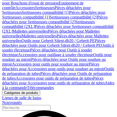
pour Bouchons d'essai de pression
Equipement de
contrôle
Accessoires
Sertisseuses
Pièces détachées pour
Sertisseuses
Sertisseuses compatibilité [1]
Pièces détachées pour
Sertisseuses compatibilité [1]
Sertisseuses compatibilité [2]
Pièces
détachées pour Sertisseuses compatibilité [2]
Sertisseuses
compatibilité [2XL]
Pièces détachées pour Sertisseuses compatibilité
[2XL]
Mallettes universelles
Pièces détachées pour Mallettes
universelles
Mallettes universelles
Pièces détachées pour Mallettes
universelles
Outils pour Geberit Silent-db20 / Geberit PE
Pièces
détachées pour Outils pour Geberit Silent-db20 / Geberit PE
Outils à
souder électrique
Pièces détachées pour Outils à souder
électrique
Accessoires pour outillage à souder électrique
Outils pour
soudure au miroir
Pièces détachées pour Outils pour soudure au
miroir
Accessoires pour outils pour soudure au miroir
Pièces
détachées pour Accessoires pour outils pour soudure au miroir
Outils
de préparation de tubes
Pièces détachées pour Outils de préparation
de tubes
Accessoires pour outils de préparation de tubes
Pièces
détachées pour Accessoires pour outils de préparation de tubes
Aides
à la commande
Télécommandes
Catégories de produits
Lignes de salle de bains
Nouveautés