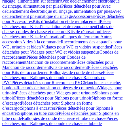
rinçage, alimentation sur secteur
Avec déclenchement électronique
du rinçage, alimentation par piles
Pièces détachées pour Avec
déclenchement électronique du rinçage, alimentation par piles
Avec
déclenchement pneumatique du rinçage
Accessoires
Pièces détachées
pour Accessoires
Kits d’installation et de remplacement
Pièces
détachées pour Kits d’installation et de remplacement
Tubes de
chasse, coudes de chasse et raccords
Kits de rénovation
Pièces
détachées pour Kits de rénovation
Plaques de fermeture
Autres
accessoires
Aides à la commande
Raccordements des appareils pour
WC, urinoirs et bidets
Vidages pour WC et vidoirs suspendus
Pièces
détachées pour Vidages pour WC et vidoirs suspendus
Coudes de
raccordement
Pièces détachées pour Coudes de
raccordement
Manchon de raccordement
Pièces détachées pour
Manchon de raccordement
Kits de raccordement
Pièces détachées
pour Kits de raccordement
Rallonges de coude de chasse
Pièces
détachées pour Rallonges de coude de chasse
Raccords en
PVC
Pièces détachées pour Raccords en PVC
Manchettes et cache-
boulons
Raccords de transition et pièces de connexion
Vidages pour
urinoirs
Pièces détachées pour Vidages pour urinoirs
Siphons pour
urinoir
Pièces détachées pour Siphons pour urinoir
Siphons en forme
d’escargot
Pièces détachées pour Siphons en forme
d’escargot
Siphons à encastrer
Pièces détachées pour Siphons à
encastrer
Siphons en tube coudé
Pièces détachées pour Siphons en
tube coudé
Rallonges de coude de chasse et tube de chasse
Pièces
détachées pour Rallonges de coude de chasse et tube de