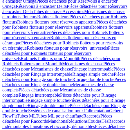
à encastrer Omega
Pièces détachées pour Réservoirs à encastrer
Omega
Réservoirs à encastrer Delta
Pièces détachées pour Réservoirs
à encastrer Delta
Tubes de chasse
Accessoires
Mécanismes de chasse
et robinets flotteurs
Robinets flotteurs
Pièces détachées pour Robinets
flotteurs
Robinets flotteurs pour réservoirs apparents
Pièces détachées
pour Robinets flotteurs pour réservoirs apparents
Robinets flotteurs
pour réservoirs à encastrer
Pièces détachées pour Robinets flotteurs
pour réservoirs à encastrer
Robinets flotteurs pour réservoirs en
céramique
Pièces détachées pour Robinets flotteurs pour réservoirs
en céramique
Robinets flotteurs pour réservoirs, universels
Pièces
détachées pour Robinets flotteurs pour réservoirs,
universels
Robinets flotteurs pour Monolith
Pièces détachées pour
Robinets flotteurs pour Monolith
Mécanismes de chasse
Pièces
détachées pour Mécanismes de chasse
Rinçage interrompable
Pièces
détachées pour Rinçage interrompable
Rinçage simple touche
Pièces
détachées pour Rinçage simple touche
Rinçage double touche
Pièces
détachées pour Rinçage double touche
Mécanismes de chasse
complets
Pièces détachées pour Mécanismes de chasse
complets
Rinçage interrompable
Pièces détachées pour Rinçage
interrompable
Rinçage simple touche
Pièces détachées pour Rinçage
simple touche
Rinçage double touche
Pièces détachées pour Rinçage
double touche
Systèmes de canalisation pour l’alimentation
Geberit
FlowFit
Tubes ML
Tubes ML pour chauffage
Raccords
Pièces
détachées pour Raccords
Manchons
Réductions
Coudes
Tés
Raccords
indémontables
Transitions et raccords, démontables
Pièces détachées