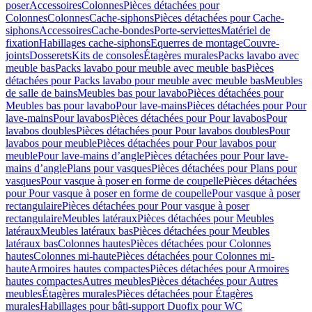
poser
Accessoires
Colonnes
Pièces détachées pour
Colonnes
Colonnes
Cache-siphons
Pièces détachées pour Cache-
siphons
Accessoires
Cache-bondes
Porte-serviettes
Matériel de
fixation
Habillages cache-siphons
Equerres de montage
Couvre-
joints
Dosserets
Kits de consoles
Étagères murales
Packs lavabo avec
meuble bas
Packs lavabo pour meuble avec meuble bas
Pièces
détachées pour Packs lavabo pour meuble avec meuble bas
Meubles
de salle de bains
Meubles bas pour lavabo
Pièces détachées pour
Meubles bas pour lavabo
Pour lave-mains
Pièces détachées pour Pour
lave-mains
Pour lavabos
Pièces détachées pour Pour lavabos
Pour
lavabos doubles
Pièces détachées pour Pour lavabos doubles
Pour
lavabos pour meuble
Pièces détachées pour Pour lavabos pour
meuble
Pour lave-mains d’angle
Pièces détachées pour Pour lave-
mains d’angle
Plans pour vasques
Pièces détachées pour Plans pour
vasques
Pour vasque à poser en forme de coupelle
Pièces détachées
pour Pour vasque à poser en forme de coupelle
Pour vasque à poser
rectangulaire
Pièces détachées pour Pour vasque à poser
rectangulaire
Meubles latéraux
Pièces détachées pour Meubles
latéraux
Meubles latéraux bas
Pièces détachées pour Meubles
latéraux bas
Colonnes hautes
Pièces détachées pour Colonnes
hautes
Colonnes mi-haute
Pièces détachées pour Colonnes mi-
haute
Armoires hautes compactes
Pièces détachées pour Armoires
hautes compactes
Autres meubles
Pièces détachées pour Autres
meubles
Étagères murales
Pièces détachées pour Étagères
murales
Habillages pour bâti-support Duofix pour WC