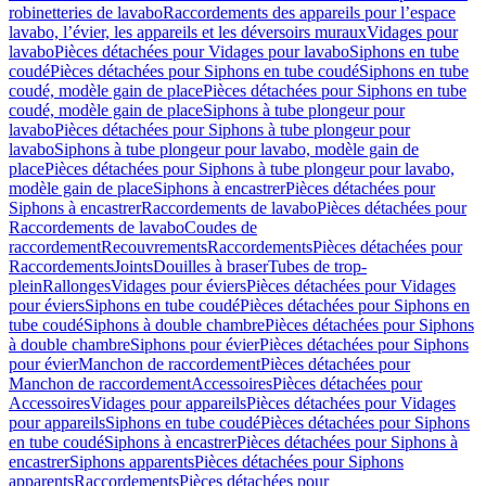
robinetteries de lavabo
Raccordements des appareils pour l’espace
lavabo, l’évier, les appareils et les déversoirs muraux
Vidages pour
lavabo
Pièces détachées pour Vidages pour lavabo
Siphons en tube
coudé
Pièces détachées pour Siphons en tube coudé
Siphons en tube
coudé, modèle gain de place
Pièces détachées pour Siphons en tube
coudé, modèle gain de place
Siphons à tube plongeur pour
lavabo
Pièces détachées pour Siphons à tube plongeur pour
lavabo
Siphons à tube plongeur pour lavabo, modèle gain de
place
Pièces détachées pour Siphons à tube plongeur pour lavabo,
modèle gain de place
Siphons à encastrer
Pièces détachées pour
Siphons à encastrer
Raccordements de lavabo
Pièces détachées pour
Raccordements de lavabo
Coudes de
raccordement
Recouvrements
Raccordements
Pièces détachées pour
Raccordements
Joints
Douilles à braser
Tubes de trop-
plein
Rallonges
Vidages pour éviers
Pièces détachées pour Vidages
pour éviers
Siphons en tube coudé
Pièces détachées pour Siphons en
tube coudé
Siphons à double chambre
Pièces détachées pour Siphons
à double chambre
Siphons pour évier
Pièces détachées pour Siphons
pour évier
Manchon de raccordement
Pièces détachées pour
Manchon de raccordement
Accessoires
Pièces détachées pour
Accessoires
Vidages pour appareils
Pièces détachées pour Vidages
pour appareils
Siphons en tube coudé
Pièces détachées pour Siphons
en tube coudé
Siphons à encastrer
Pièces détachées pour Siphons à
encastrer
Siphons apparents
Pièces détachées pour Siphons
apparents
Raccordements
Pièces détachées pour