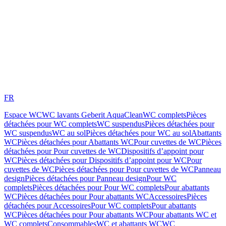
FR
Espace WC
WC lavants Geberit AquaClean
WC complets
Pièces
détachées pour WC complets
WC suspendus
Pièces détachées pour
WC suspendus
WC au sol
Pièces détachées pour WC au sol
Abattants
WC
Pièces détachées pour Abattants WC
Pour cuvettes de WC
Pièces
détachées pour Pour cuvettes de WC
Dispositifs d’appoint pour
WC
Pièces détachées pour Dispositifs d’appoint pour WC
Pour
cuvettes de WC
Pièces détachées pour Pour cuvettes de WC
Panneau
design
Pièces détachées pour Panneau design
Pour WC
complets
Pièces détachées pour Pour WC complets
Pour abattants
WC
Pièces détachées pour Pour abattants WC
Accessoires
Pièces
détachées pour Accessoires
Pour WC complets
Pour abattants
WC
Pièces détachées pour Pour abattants WC
Pour abattants WC et
WC complets
Consommables
WC et abattants WC
WC