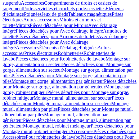
suspendu
Accessoires
Compartiments de tiroirs et casiers de
rangement
Porte-serviettes et crochets porte-serviettes
Éléments
d’éclairage
Poignées
Jeux de pieds
Tableaux magnétiques
Prises
électriques
Autres accessoires
Miroirs et armoires et
toilette
Miroirs
Pièces détachées pour Miroirs
Avec éclairage
intégré
Pièces détachées pour Avec éclairage intégré
Armoires de
toilette
Pièces détachées pour Armoires de toilette
Avec éclairage
intégré
Pièces détachées pour Avec éclairage
intégré
Accessoires
Éléments d’éclairage
Poignées
Autres
accessoires
Prises électriques
Robinetteries
Robinetteries de
lavabo
Pièces détachées pour Robinetteries de lavabo
Montage sur
gorge, alimentation sur secteur
Pièces détachées pour Montage sur
gorge, alimentation sur secteur
Montage sur gorge, alimentation par
piles
Pièces détachées pour Montage sur gorge, alimentation par
piles
Montage sur gorge, alimentation par générateur
Pièces détachées
pour Montage sur gorge, alimentation par générateur
Montage sur
gorge, robinet mitigeur
Pièces détachées pour Montage sur gorge,
robinet mitigeur
Montage mural, alimentation sur secteur
Pièces
détachées pour Montage mural, alimentation sur secteur
Montage
mural, alimentation par piles
Pièces détachées pour Montage mural,
alimentation par piles
Montage mural, alimentation par
générateur
Pièces détachées pour Montage mural, alimentation par
générateur
Montage mural, robinet mélangeur
Pièces détachées pour
Montage mural, robinet mélangeur
Accessoires
Pièces détachées pour
Accessoires
Pour robinetteries de lavabo
Pièces détachées pour Pour