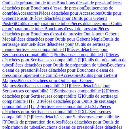
Outils de préparation de tubes
Bouchons d’essai de pression
Pièces
détachées pour Bouchons d’essai de pression
Équipements de
contrôle
Accessoires
Pièces détachées pour Accessoires
Outils pour
Geberit PushFit
Pièces détachées pour Outils pour Geberit
PushFit
Outils de préparation de tubes
Pièces détachées pour Outils
de préparation de tubes
Bouchons d'essai de pression
Pièces
détachées pour Bouchons d'essai de pression
Outils pour Geberit
Mepla
Pièces détachées pour Outils pour Geberit Mepla
Outils de
sertissage manuel
Pièces détachées pour Outils de sertissage
manuel
Sertisseuses compatibilité [1]
Pièces détachées pour
Sertisseuses compatibilité [1]
Sertisseuses compatibilité [2]
Pièces
détachées pour Sertisseuses compatibilité [2]
Outils de préparation de
tubes
Pièces détachées pour Outils de préparation de tubes
Bouchons
d'essai de pression
Pièces détachées pour Bouchons d'essai de
pression
Équipement de contrôle
Accessoires
Outils pour Geberit
Mapress
Pièces détachées pour Outils pour Geberit
Mapress
Sertisseuses compatibilité [1]
Pièces détachées pour
Sertisseuses compatibilité [1]
Sertisseuses compatibilité [2]
Pièces
détachées pour Sertisseuses compatibilité [2]
Outils de sertissage
compatibilité [1] / [2]
Pièces détachées pour Outils de sertissage
compatibilité [1] / [2]
Sertisseuses compatibilité [2XL]
Pièces
détachées pour Sertisseuses compatibilité [2XL]
Sertisseuses
compatibilité [3]
Pièces détachées pour Sertisseuses compatibilité
[3]
Outils de préparation de tubes
Pièces détachées pour Outils de
préparation de tubes
Bouchons d'essai de pression
Pièces détachées