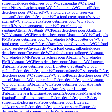
suspendus
Pièces détachées pour WC suspendus
WC à fond
creux
Pièces détachées pour WC à fond creux
WC au sol
Pièces
détachées pour WC au sol
WC à fond creux pour réservoir
attenant
Pièces détachées pour WC à fond creux pour réservoir
attenant
WC à fond creux
Pièces détachées pour WC à fond
creux
Réservoirs apparents pour WC, en céramique
sanitaire
Attenant
Abattants WC
Pièces détachées pour Abattants
WC
Abattants WC
Pièces détachées pour Abattants WC
WC adaptés
PMR
Pièces détachées pour WC adaptés PMR
Cuvettes de WC à
fond creux, surélevés
Pièces détachées pour Cuvettes de WC à fond
creux, surélevés
Cuvettes de WC à fond creux, rallongés
Pièces
détachées pour Cuvettes de WC à fond creux, rallongés
Abattants
WC adaptés PMR
Pièces détachées pour Abattants WC adaptés
PMR
Abattants WC
Pièces détachées pour Abattants WC
Lunettes
d’abattant
Pièces détachées pour Lunettes d’abattant
WC pour
enfants
Pièces détachées pour WC pour enfants
WC suspendus
Pièces
détachées pour WC suspendus
WC au sol
Pièces détachées pour WC
au sol
Abattants WC pour enfants
Pièces détachées pour Abattants
WC pour enfants
Abattants WC
Pièces détachées pour Abattants
WC
Lunettes d’abattant
Pièces détachées pour Lunettes
d’abattant
Siège à la turque
Avec rinçage
Accessoires
Matériel de
fixation
Bidets
Bidets suspendus
Pièces détachées pour Bidets
suspendus
Bidets au sol
Pièces détachées pour Bidets au
sol
Accessoires
Pièces détachées pour Accessoires
Plaques de
déclenchement et commandes de WC
Plaques de