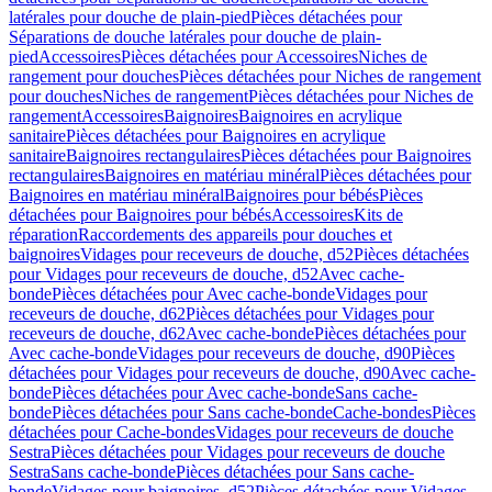
latérales pour douche de plain-pied
Pièces détachées pour
Séparations de douche latérales pour douche de plain-
pied
Accessoires
Pièces détachées pour Accessoires
Niches de
rangement pour douches
Pièces détachées pour Niches de rangement
pour douches
Niches de rangement
Pièces détachées pour Niches de
rangement
Accessoires
Baignoires
Baignoires en acrylique
sanitaire
Pièces détachées pour Baignoires en acrylique
sanitaire
Baignoires rectangulaires
Pièces détachées pour Baignoires
rectangulaires
Baignoires en matériau minéral
Pièces détachées pour
Baignoires en matériau minéral
Baignoires pour bébés
Pièces
détachées pour Baignoires pour bébés
Accessoires
Kits de
réparation
Raccordements des appareils pour douches et
baignoires
Vidages pour receveurs de douche, d52
Pièces détachées
pour Vidages pour receveurs de douche, d52
Avec cache-
bonde
Pièces détachées pour Avec cache-bonde
Vidages pour
receveurs de douche, d62
Pièces détachées pour Vidages pour
receveurs de douche, d62
Avec cache-bonde
Pièces détachées pour
Avec cache-bonde
Vidages pour receveurs de douche, d90
Pièces
détachées pour Vidages pour receveurs de douche, d90
Avec cache-
bonde
Pièces détachées pour Avec cache-bonde
Sans cache-
bonde
Pièces détachées pour Sans cache-bonde
Cache-bondes
Pièces
détachées pour Cache-bondes
Vidages pour receveurs de douche
Sestra
Pièces détachées pour Vidages pour receveurs de douche
Sestra
Sans cache-bonde
Pièces détachées pour Sans cache-
bonde
Vidages pour baignoires, d52
Pièces détachées pour Vidages