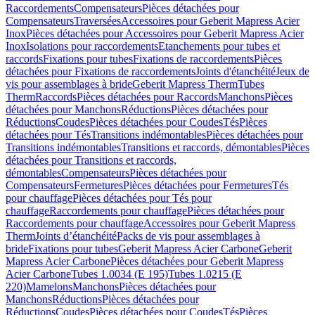
Raccordements
Compensateurs
Pièces détachées pour
Compensateurs
Traversées
Accessoires pour Geberit Mapress Acier
Inox
Pièces détachées pour Accessoires pour Geberit Mapress Acier
Inox
Isolations pour raccordements
Etanchements pour tubes et
raccords
Fixations pour tubes
Fixations de raccordements
Pièces
détachées pour Fixations de raccordements
Joints d'étanchéité
Jeux de
vis pour assemblages à bride
Geberit Mapress Therm
Tubes
Therm
Raccords
Pièces détachées pour Raccords
Manchons
Pièces
détachées pour Manchons
Réductions
Pièces détachées pour
Réductions
Coudes
Pièces détachées pour Coudes
Tés
Pièces
détachées pour Tés
Transitions indémontables
Pièces détachées pour
Transitions indémontables
Transitions et raccords, démontables
Pièces
détachées pour Transitions et raccords,
démontables
Compensateurs
Pièces détachées pour
Compensateurs
Fermetures
Pièces détachées pour Fermetures
Tés
pour chauffage
Pièces détachées pour Tés pour
chauffage
Raccordements pour chauffage
Pièces détachées pour
Raccordements pour chauffage
Accessoires pour Geberit Mapress
Therm
Joints d’étanchéité
Packs de vis pour assemblages à
bride
Fixations pour tubes
Geberit Mapress Acier Carbone
Geberit
Mapress Acier Carbone
Pièces détachées pour Geberit Mapress
Acier Carbone
Tubes 1.0034 (E 195)
Tubes 1.0215 (E
220)
Mamelons
Manchons
Pièces détachées pour
Manchons
Réductions
Pièces détachées pour
Réductions
Coudes
Pièces détachées pour Coudes
Tés
Pièces