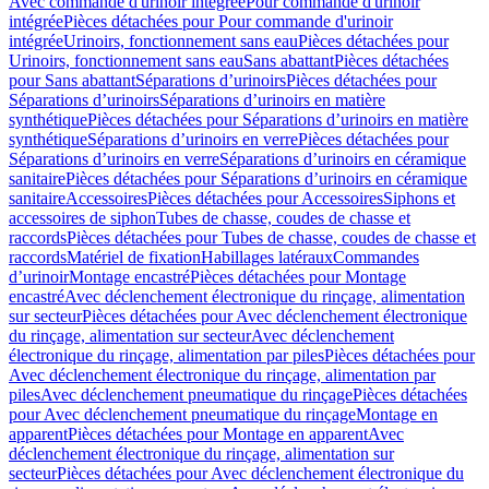
Avec commande d'urinoir intégrée
Pour commande d'urinoir
intégrée
Pièces détachées pour Pour commande d'urinoir
intégrée
Urinoirs, fonctionnement sans eau
Pièces détachées pour
Urinoirs, fonctionnement sans eau
Sans abattant
Pièces détachées
pour Sans abattant
Séparations d’urinoirs
Pièces détachées pour
Séparations d’urinoirs
Séparations d’urinoirs en matière
synthétique
Pièces détachées pour Séparations d’urinoirs en matière
synthétique
Séparations d’urinoirs en verre
Pièces détachées pour
Séparations d’urinoirs en verre
Séparations d’urinoirs en céramique
sanitaire
Pièces détachées pour Séparations d’urinoirs en céramique
sanitaire
Accessoires
Pièces détachées pour Accessoires
Siphons et
accessoires de siphon
Tubes de chasse, coudes de chasse et
raccords
Pièces détachées pour Tubes de chasse, coudes de chasse et
raccords
Matériel de fixation
Habillages latéraux
Commandes
dʼurinoir
Montage encastré
Pièces détachées pour Montage
encastré
Avec déclenchement électronique du rinçage, alimentation
sur secteur
Pièces détachées pour Avec déclenchement électronique
du rinçage, alimentation sur secteur
Avec déclenchement
électronique du rinçage, alimentation par piles
Pièces détachées pour
Avec déclenchement électronique du rinçage, alimentation par
piles
Avec déclenchement pneumatique du rinçage
Pièces détachées
pour Avec déclenchement pneumatique du rinçage
Montage en
apparent
Pièces détachées pour Montage en apparent
Avec
déclenchement électronique du rinçage, alimentation sur
secteur
Pièces détachées pour Avec déclenchement électronique du