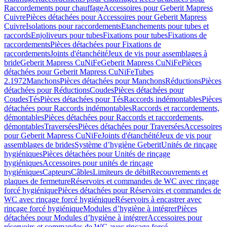
Raccordements pour chauffage
Accessoires pour Geberit Mapress
Cuivre
Pièces détachées pour Accessoires pour Geberit Mapress
Cuivre
Isolations pour raccordements
Etanchements pour tubes et
raccords
Enjoliveurs pour tubes
Fixations pour tubes
Fixations de
raccordements
Pièces détachées pour Fixations de
raccordements
Joints d'étanchéité
Jeux de vis pour assemblages à
bride
Geberit Mapress CuNiFe
Geberit Mapress CuNiFe
Pièces
détachées pour Geberit Mapress CuNiFe
Tubes
2.1972
Manchons
Pièces détachées pour Manchons
Réductions
Pièces
détachées pour Réductions
Coudes
Pièces détachées pour
Coudes
Tés
Pièces détachées pour Tés
Raccords indémontables
Pièces
détachées pour Raccords indémontables
Raccords et raccordements,
démontables
Pièces détachées pour Raccords et raccordements,
démontables
Traversées
Pièces détachées pour Traversées
Accessoires
pour Geberit Mapress CuNiFe
Joints d'étanchéité
Jeux de vis pour
assemblages de brides
Système d’hygiène Geberit
Unités de rinçage
hygiéniques
Pièces détachées pour Unités de rinçage
hygiéniques
Accessoires pour unités de rinçage
hygiéniques
Capteurs
Câbles
Limiteurs de débit
Recouvrements et
plaques de fermeture
Réservoirs et commandes de WC avec rinçage
forcé hygiénique
Pièces détachées pour Réservoirs et commandes de
WC avec rinçage forcé hygiénique
Réservoirs à encastrer avec
rinçage forcé hygiénique
Modules d’hygiène à intégrer
Pièces
détachées pour Modules d’hygiène à intégrer
Accessoires pour
réservoirs et commandes de WC avec rinçage forcé