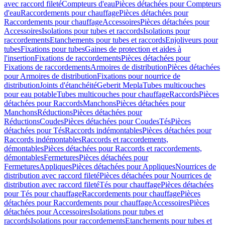
avec raccord fileté
Compteurs d'eau
Pièces détachées pour Compteurs
d'eau
Raccordements pour chauffage
Pièces détachées pour
Raccordements pour chauffage
Accessoires
Pièces détachées pour
Accessoires
Isolations pour tubes et raccords
Isolations pour
raccordements
Etanchements pour tubes et raccords
Enjoliveurs pour
tubes
Fixations pour tubes
Gaines de protection et aides à
l'insertion
Fixations de raccordements
Pièces détachées pour
Fixations de raccordements
Armoires de distribution
Pièces détachées
pour Armoires de distribution
Fixations pour nourrice de
distribution
Joints d'étanchéité
Geberit Mepla
Tubes multicouches
pour eau potable
Tubes multicouches pour chauffage
Raccords
Pièces
détachées pour Raccords
Manchons
Pièces détachées pour
Manchons
Réductions
Pièces détachées pour
Réductions
Coudes
Pièces détachées pour Coudes
Tés
Pièces
détachées pour Tés
Raccords indémontables
Pièces détachées pour
Raccords indémontables
Raccords et raccordements,
démontables
Pièces détachées pour Raccords et raccordements,
démontables
Fermetures
Pièces détachées pour
Fermetures
Appliques
Pièces détachées pour Appliques
Nourrices de
distribution avec raccord fileté
Pièces détachées pour Nourrices de
distribution avec raccord fileté
Tés pour chauffage
Pièces détachées
pour Tés pour chauffage
Raccordements pour chauffage
Pièces
détachées pour Raccordements pour chauffage
Accessoires
Pièces
détachées pour Accessoires
Isolations pour tubes et
raccords
Isolations pour raccordements
Etanchements pour tubes et