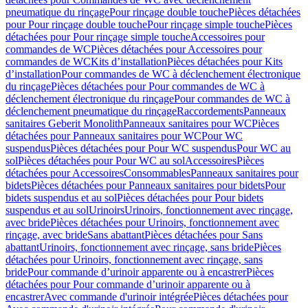
pneumatique du rinçage
Pour rinçage double touche
Pièces détachées
pour Pour rinçage double touche
Pour rinçage simple touche
Pièces
détachées pour Pour rinçage simple touche
Accessoires pour
commandes de WC
Pièces détachées pour Accessoires pour
commandes de WC
Kits d’installation
Pièces détachées pour Kits
d’installation
Pour commandes de WC à déclenchement électronique
du rinçage
Pièces détachées pour Pour commandes de WC à
déclenchement électronique du rinçage
Pour commandes de WC à
déclenchement pneumatique du rinçage
Raccordements
Panneaux
sanitaires Geberit Monolith
Panneaux sanitaires pour WC
Pièces
détachées pour Panneaux sanitaires pour WC
Pour WC
suspendus
Pièces détachées pour Pour WC suspendus
Pour WC au
sol
Pièces détachées pour Pour WC au sol
Accessoires
Pièces
détachées pour Accessoires
Consommables
Panneaux sanitaires pour
bidets
Pièces détachées pour Panneaux sanitaires pour bidets
Pour
bidets suspendus et au sol
Pièces détachées pour Pour bidets
suspendus et au sol
Urinoirs
Urinoirs, fonctionnement avec rinçage,
avec bride
Pièces détachées pour Urinoirs, fonctionnement avec
rinçage, avec bride
Sans abattant
Pièces détachées pour Sans
abattant
Urinoirs, fonctionnement avec rinçage, sans bride
Pièces
détachées pour Urinoirs, fonctionnement avec rinçage, sans
bride
Pour commande d’urinoir apparente ou à encastrer
Pièces
détachées pour Pour commande d’urinoir apparente ou à
encastrer
Avec commande d'urinoir intégrée
Pièces détachées pour