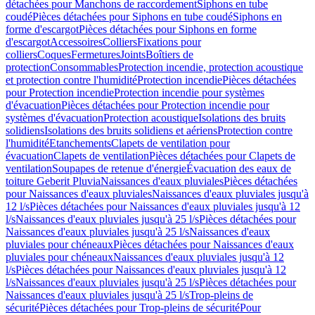
détachées pour Manchons de raccordement
Siphons en tube
coudé
Pièces détachées pour Siphons en tube coudé
Siphons en
forme d'escargot
Pièces détachées pour Siphons en forme
d'escargot
Accessoires
Colliers
Fixations pour
colliers
Coques
Fermetures
Joints
Boîtiers de
protection
Consommables
Protection incendie, protection acoustique
et protection contre l'humidité
Protection incendie
Pièces détachées
pour Protection incendie
Protection incendie pour systèmes
d'évacuation
Pièces détachées pour Protection incendie pour
systèmes d'évacuation
Protection acoustique
Isolations des bruits
solidiens
Isolations des bruits solidiens et aériens
Protection contre
l'humidité
Etanchements
Clapets de ventilation pour
évacuation
Clapets de ventilation
Pièces détachées pour Clapets de
ventilation
Soupapes de retenue d'énergie
Évacuation des eaux de
toiture Geberit Pluvia
Naissances d'eaux pluviales
Pièces détachées
pour Naissances d'eaux pluviales
Naissances d'eaux pluviales jusqu'à
12 l/s
Pièces détachées pour Naissances d'eaux pluviales jusqu'à 12
l/s
Naissances d'eaux pluviales jusqu'à 25 l/s
Pièces détachées pour
Naissances d'eaux pluviales jusqu'à 25 l/s
Naissances d'eaux
pluviales pour chéneaux
Pièces détachées pour Naissances d'eaux
pluviales pour chéneaux
Naissances d'eaux pluviales jusqu'à 12
l/s
Pièces détachées pour Naissances d'eaux pluviales jusqu'à 12
l/s
Naissances d'eaux pluviales jusqu'à 25 l/s
Pièces détachées pour
Naissances d'eaux pluviales jusqu'à 25 l/s
Trop-pleins de
sécurité
Pièces détachées pour Trop-pleins de sécurité
Pour