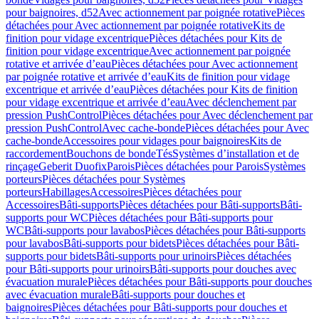
pour baignoires, d52
Avec actionnement par poignée rotative
Pièces
détachées pour Avec actionnement par poignée rotative
Kits de
finition pour vidage excentrique
Pièces détachées pour Kits de
finition pour vidage excentrique
Avec actionnement par poignée
rotative et arrivée d’eau
Pièces détachées pour Avec actionnement
par poignée rotative et arrivée d’eau
Kits de finition pour vidage
excentrique et arrivée d’eau
Pièces détachées pour Kits de finition
pour vidage excentrique et arrivée d’eau
Avec déclenchement par
pression PushControl
Pièces détachées pour Avec déclenchement par
pression PushControl
Avec cache-bonde
Pièces détachées pour Avec
cache-bonde
Accessoires pour vidages pour baignoires
Kits de
raccordement
Bouchons de bonde
Tés
Systèmes d’installation et de
rinçage
Geberit Duofix
Parois
Pièces détachées pour Parois
Systèmes
porteurs
Pièces détachées pour Systèmes
porteurs
Habillages
Accessoires
Pièces détachées pour
Accessoires
Bâti-supports
Pièces détachées pour Bâti-supports
Bâti-
supports pour WC
Pièces détachées pour Bâti-supports pour
WC
Bâti-supports pour lavabos
Pièces détachées pour Bâti-supports
pour lavabos
Bâti-supports pour bidets
Pièces détachées pour Bâti-
supports pour bidets
Bâti-supports pour urinoirs
Pièces détachées
pour Bâti-supports pour urinoirs
Bâti-supports pour douches avec
évacuation murale
Pièces détachées pour Bâti-supports pour douches
avec évacuation murale
Bâti-supports pour douches et
baignoires
Pièces détachées pour Bâti-supports pour douches et