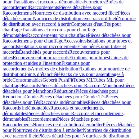
pour Transitions et raccords, démontables
Fermetures
Boîtes de
raccordement
Raccordements
Pièces détachées pour
Raccordements
Nourrices de distribution avec raccord fileté
Pièces
détachées pour Nourrices de distribution avec raccord fileté
Nourrice
de distribution avec raccord à sertir
Compteurs d'eau
Tés pour
chauffage
Transitions et raccords pour chauffage,
démontables
Raccordements pour chauffage
Pièces détachées pour
Raccordements pour chauffage
Accessoires
Isolations pour tubes et
raccords
Isolations pour raccordements
Étanchéités pour tubes et
raccords
Étanchéités pour raccords
Recouvrements pour
tubes
Recouvrement pour raccords
Fixations pour tubes
Gaines de
protection et aides à l'insertion
Fixations pour
raccordements
Armoires de distribution
Fixations pour nourrice de
distribution
Joints d’étanchéité
Packs de vis pour assemblages à
bride
Consommables
Geberit PushFit
Tubes ML
Tubes ML pour
chauffage
Raccords
Pièces détachées pour Raccords
Manchons
Pièces
détachées pour Manchons
Réductions
Pièces détachées pour
Réductions
Coudes
Pièces détachées pour Coudes
Tés
Pièces
détachées pour Tés
Raccords indémontables
Pièces détachées pour
Raccords indémontables
Raccords et raccordements,
démontables
Pièces détachées pour Raccords et raccordements,
démontables
Raccordements
Pièces détachées pour
Raccordements
Nourrices de distribution à emboîter
Pièces détachées
pour Nourrices de distribution à emboîter
Nourrices de distribution
avec raccord fileté
Pièces détachées pour Nourrices de distribution