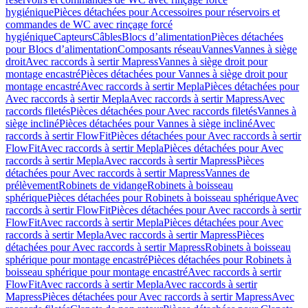
hygiénique
Pièces détachées pour Accessoires pour réservoirs et
commandes de WC avec rinçage forcé
hygiénique
Capteurs
Câbles
Blocs d’alimentation
Pièces détachées
pour Blocs d’alimentation
Composants réseau
Vannes
Vannes à siège
droit
Avec raccords à sertir Mapress
Vannes à siège droit pour
montage encastré
Pièces détachées pour Vannes à siège droit pour
montage encastré
Avec raccords à sertir Mepla
Pièces détachées pour
Avec raccords à sertir Mepla
Avec raccords à sertir Mapress
Avec
raccords filetés
Pièces détachées pour Avec raccords filetés
Vannes à
siège incliné
Pièces détachées pour Vannes à siège incliné
Avec
raccords à sertir FlowFit
Pièces détachées pour Avec raccords à sertir
FlowFit
Avec raccords à sertir Mepla
Pièces détachées pour Avec
raccords à sertir Mepla
Avec raccords à sertir Mapress
Pièces
détachées pour Avec raccords à sertir Mapress
Vannes de
prélèvement
Robinets de vidange
Robinets à boisseau
sphérique
Pièces détachées pour Robinets à boisseau sphérique
Avec
raccords à sertir FlowFit
Pièces détachées pour Avec raccords à sertir
FlowFit
Avec raccords à sertir Mepla
Pièces détachées pour Avec
raccords à sertir Mepla
Avec raccords à sertir Mapress
Pièces
détachées pour Avec raccords à sertir Mapress
Robinets à boisseau
sphérique pour montage encastré
Pièces détachées pour Robinets à
boisseau sphérique pour montage encastré
Avec raccords à sertir
FlowFit
Avec raccords à sertir Mepla
Avec raccords à sertir
Mapress
Pièces détachées pour Avec raccords à sertir Mapress
Avec