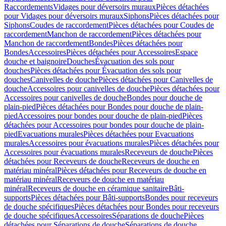
Raccordements
Vidages pour déversoirs muraux
Pièces détachées
pour Vidages pour déversoirs muraux
Siphons
Pièces détachées pour
Siphons
Coudes de raccordement
Pièces détachées pour Coudes de
raccordement
Manchon de raccordement
Pièces détachées pour
Manchon de raccordement
Bondes
Pièces détachées pour
Bondes
Accessoires
Pièces détachées pour Accessoires
Espace
douche et baignoire
Douches
Évacuation des sols pour
douches
Pièces détachées pour Évacuation des sols pour
douches
Canivelles de douche
Pièces détachées pour Canivelles de
douche
Accessoires pour canivelles de douche
Pièces détachées pour
Accessoires pour canivelles de douche
Bondes pour douche de
plain-pied
Pièces détachées pour Bondes pour douche de plain-
pied
Accessoires pour bondes pour douche de plain-pied
Pièces
détachées pour Accessoires pour bondes pour douche de plain-
pied
Evacuations murales
Pièces détachées pour Evacuations
murales
Accessoires pour évacuations murales
Pièces détachées pour
Accessoires pour évacuations murales
Receveurs de douche
Pièces
détachées pour Receveurs de douche
Receveurs de douche en
matériau minéral
Pièces détachées pour Receveurs de douche en
matériau minéral
Receveurs de douche en matériau
minéral
Receveurs de douche en céramique sanitaire
Bâti-
supports
Pièces détachées pour Bâti-supports
Bondes pour receveurs
de douche spécifiques
Pièces détachées pour Bondes pour receveurs
de douche spécifiques
Accessoires
Séparations de douche
Pièces
détachées pour Séparations de douche
Séparations de douche