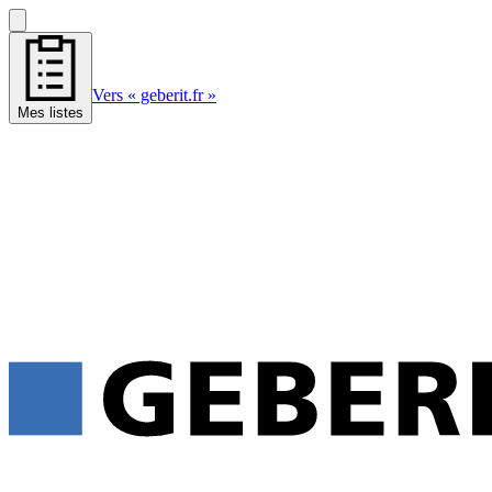
Vers « geberit.fr »
Mes listes