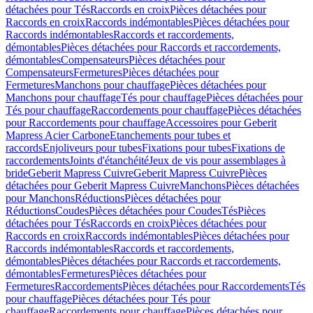
détachées pour Tés
Raccords en croix
Pièces détachées pour
Raccords en croix
Raccords indémontables
Pièces détachées pour
Raccords indémontables
Raccords et raccordements,
démontables
Pièces détachées pour Raccords et raccordements,
démontables
Compensateurs
Pièces détachées pour
Compensateurs
Fermetures
Pièces détachées pour
Fermetures
Manchons pour chauffage
Pièces détachées pour
Manchons pour chauffage
Tés pour chauffage
Pièces détachées pour
Tés pour chauffage
Raccordements pour chauffage
Pièces détachées
pour Raccordements pour chauffage
Accessoires pour Geberit
Mapress Acier Carbone
Etanchements pour tubes et
raccords
Enjoliveurs pour tubes
Fixations pour tubes
Fixations de
raccordements
Joints d'étanchéité
Jeux de vis pour assemblages à
bride
Geberit Mapress Cuivre
Geberit Mapress Cuivre
Pièces
détachées pour Geberit Mapress Cuivre
Manchons
Pièces détachées
pour Manchons
Réductions
Pièces détachées pour
Réductions
Coudes
Pièces détachées pour Coudes
Tés
Pièces
détachées pour Tés
Raccords en croix
Pièces détachées pour
Raccords en croix
Raccords indémontables
Pièces détachées pour
Raccords indémontables
Raccords et raccordements,
démontables
Pièces détachées pour Raccords et raccordements,
démontables
Fermetures
Pièces détachées pour
Fermetures
Raccordements
Pièces détachées pour Raccordements
Tés
pour chauffage
Pièces détachées pour Tés pour
chauffage
Raccordements pour chauffage
Pièces détachées pour