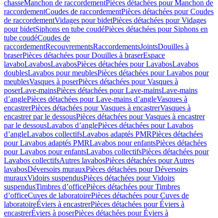
chasse
Manchon de raccordement
Pièces détachées pour Manchon de
raccordement
Coudes de raccordement
Pièces détachées pour Coudes
de raccordement
Vidages pour bidet
Pièces détachées pour Vidages
pour bidet
Siphons en tube coudé
Pièces détachées pour Siphons en
tube coudé
Coudes de
raccordement
Recouvrements
Raccordements
Joints
Douilles à
braser
Pièces détachées pour Douilles à braser
Espace
lavabo
Lavabos
Lavabos
Pièces détachées pour Lavabos
Lavabos
doubles
Lavabos pour meubles
Pièces détachées pour Lavabos pour
meubles
Vasques à poser
Pièces détachées pour Vasques à
poser
Lave-mains
Pièces détachées pour Lave-mains
Lave-mains
d’angle
Pièces détachées pour Lave-mains d’angle
Vasques à
encastrer
Pièces détachées pour Vasques à encastrer
Vasques à
encastrer par le dessous
Pièces détachées pour Vasques à encastrer
par le dessous
Lavabos d’angle
Pièces détachées pour Lavabos
d’angle
Lavabos collectifs
Lavabos adaptés PMR
Pièces détachées
pour Lavabos adaptés PMR
Lavabos pour enfants
Pièces détachées
pour Lavabos pour enfants
Lavabos collectifs
Pièces détachées pour
Lavabos collectifs
Autres lavabos
Pièces détachées pour Autres
lavabos
Déversoirs muraux
Pièces détachées pour Déversoirs
muraux
Vidoirs suspendus
Pièces détachées pour Vidoirs
suspendus
Timbres dʼoffice
Pièces détachées pour Timbres
dʼoffice
Cuves de laboratoire
Pièces détachées pour Cuves de
laboratoire
Éviers à encastrer
Pièces détachées pour Éviers à
encastrer
Éviers à poser
Pièces détachées pour Éviers à