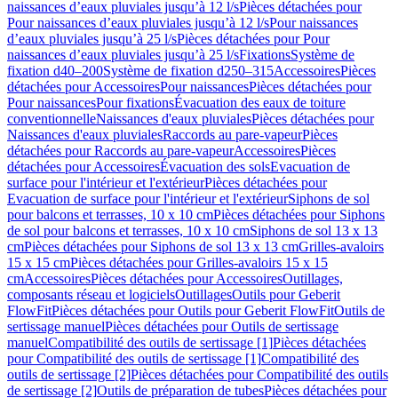
naissances d’eaux pluviales jusqu’à 12 l/s
Pièces détachées pour
Pour naissances d’eaux pluviales jusqu’à 12 l/s
Pour naissances
d’eaux pluviales jusqu’à 25 l/s
Pièces détachées pour Pour
naissances d’eaux pluviales jusqu’à 25 l/s
Fixations
Système de
fixation d40–200
Système de fixation d250–315
Accessoires
Pièces
détachées pour Accessoires
Pour naissances
Pièces détachées pour
Pour naissances
Pour fixations
Évacuation des eaux de toiture
conventionnelle
Naissances d'eaux pluviales
Pièces détachées pour
Naissances d'eaux pluviales
Raccords au pare-vapeur
Pièces
détachées pour Raccords au pare-vapeur
Accessoires
Pièces
détachées pour Accessoires
Évacuation des sols
Evacuation de
surface pour l'intérieur et l'extérieur
Pièces détachées pour
Evacuation de surface pour l'intérieur et l'extérieur
Siphons de sol
pour balcons et terrasses, 10 x 10 cm
Pièces détachées pour Siphons
de sol pour balcons et terrasses, 10 x 10 cm
Siphons de sol 13 x 13
cm
Pièces détachées pour Siphons de sol 13 x 13 cm
Grilles-avaloirs
15 x 15 cm
Pièces détachées pour Grilles-avaloirs 15 x 15
cm
Accessoires
Pièces détachées pour Accessoires
Outillages,
composants réseau et logiciels
Outillages
Outils pour Geberit
FlowFit
Pièces détachées pour Outils pour Geberit FlowFit
Outils de
sertissage manuel
Pièces détachées pour Outils de sertissage
manuel
Compatibilité des outils de sertissage [1]
Pièces détachées
pour Compatibilité des outils de sertissage [1]
Compatibilité des
outils de sertissage [2]
Pièces détachées pour Compatibilité des outils
de sertissage [2]
Outils de préparation de tubes
Pièces détachées pour