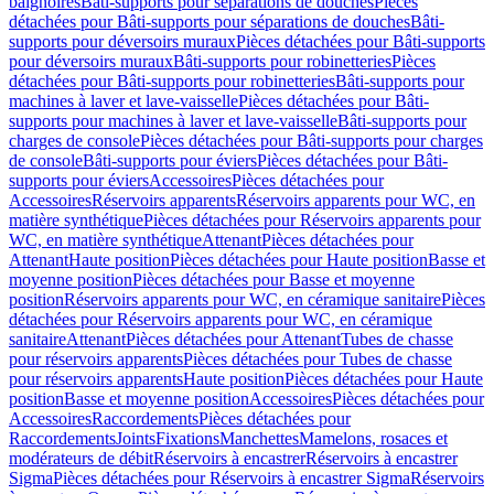
baignoires
Bâti-supports pour séparations de douches
Pièces
détachées pour Bâti-supports pour séparations de douches
Bâti-
supports pour déversoirs muraux
Pièces détachées pour Bâti-supports
pour déversoirs muraux
Bâti-supports pour robinetteries
Pièces
détachées pour Bâti-supports pour robinetteries
Bâti-supports pour
machines à laver et lave-vaisselle
Pièces détachées pour Bâti-
supports pour machines à laver et lave-vaisselle
Bâti-supports pour
charges de console
Pièces détachées pour Bâti-supports pour charges
de console
Bâti-supports pour éviers
Pièces détachées pour Bâti-
supports pour éviers
Accessoires
Pièces détachées pour
Accessoires
Réservoirs apparents
Réservoirs apparents pour WC, en
matière synthétique
Pièces détachées pour Réservoirs apparents pour
WC, en matière synthétique
Attenant
Pièces détachées pour
Attenant
Haute position
Pièces détachées pour Haute position
Basse et
moyenne position
Pièces détachées pour Basse et moyenne
position
Réservoirs apparents pour WC, en céramique sanitaire
Pièces
détachées pour Réservoirs apparents pour WC, en céramique
sanitaire
Attenant
Pièces détachées pour Attenant
Tubes de chasse
pour réservoirs apparents
Pièces détachées pour Tubes de chasse
pour réservoirs apparents
Haute position
Pièces détachées pour Haute
position
Basse et moyenne position
Accessoires
Pièces détachées pour
Accessoires
Raccordements
Pièces détachées pour
Raccordements
Joints
Fixations
Manchettes
Mamelons, rosaces et
modérateurs de débit
Réservoirs à encastrer
Réservoirs à encastrer
Sigma
Pièces détachées pour Réservoirs à encastrer Sigma
Réservoirs