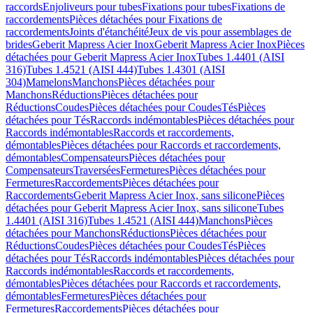
raccords
Enjoliveurs pour tubes
Fixations pour tubes
Fixations de
raccordements
Pièces détachées pour Fixations de
raccordements
Joints d'étanchéité
Jeux de vis pour assemblages de
brides
Geberit Mapress Acier Inox
Geberit Mapress Acier Inox
Pièces
détachées pour Geberit Mapress Acier Inox
Tubes 1.4401 (AISI
316)
Tubes 1.4521 (AISI 444)
Tubes 1.4301 (AISI
304)
Mamelons
Manchons
Pièces détachées pour
Manchons
Réductions
Pièces détachées pour
Réductions
Coudes
Pièces détachées pour Coudes
Tés
Pièces
détachées pour Tés
Raccords indémontables
Pièces détachées pour
Raccords indémontables
Raccords et raccordements,
démontables
Pièces détachées pour Raccords et raccordements,
démontables
Compensateurs
Pièces détachées pour
Compensateurs
Traversées
Fermetures
Pièces détachées pour
Fermetures
Raccordements
Pièces détachées pour
Raccordements
Geberit Mapress Acier Inox, sans silicone
Pièces
détachées pour Geberit Mapress Acier Inox, sans silicone
Tubes
1.4401 (AISI 316)
Tubes 1.4521 (AISI 444)
Manchons
Pièces
détachées pour Manchons
Réductions
Pièces détachées pour
Réductions
Coudes
Pièces détachées pour Coudes
Tés
Pièces
détachées pour Tés
Raccords indémontables
Pièces détachées pour
Raccords indémontables
Raccords et raccordements,
démontables
Pièces détachées pour Raccords et raccordements,
démontables
Fermetures
Pièces détachées pour
Fermetures
Raccordements
Pièces détachées pour