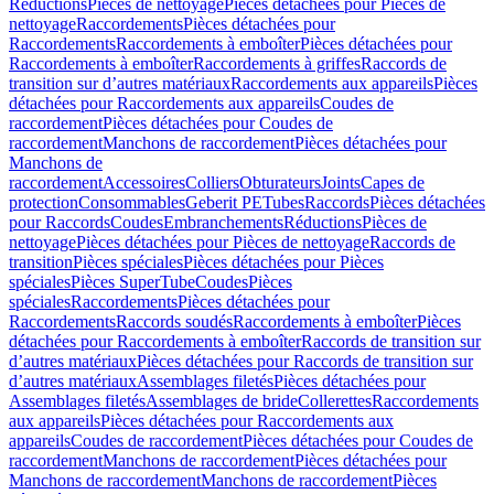
Réductions
Pièces de nettoyage
Pièces détachées pour Pièces de
nettoyage
Raccordements
Pièces détachées pour
Raccordements
Raccordements à emboîter
Pièces détachées pour
Raccordements à emboîter
Raccordements à griffes
Raccords de
transition sur d’autres matériaux
Raccordements aux appareils
Pièces
détachées pour Raccordements aux appareils
Coudes de
raccordement
Pièces détachées pour Coudes de
raccordement
Manchons de raccordement
Pièces détachées pour
Manchons de
raccordement
Accessoires
Colliers
Obturateurs
Joints
Capes de
protection
Consommables
Geberit PE
Tubes
Raccords
Pièces détachées
pour Raccords
Coudes
Embranchements
Réductions
Pièces de
nettoyage
Pièces détachées pour Pièces de nettoyage
Raccords de
transition
Pièces spéciales
Pièces détachées pour Pièces
spéciales
Pièces SuperTube
Coudes
Pièces
spéciales
Raccordements
Pièces détachées pour
Raccordements
Raccords soudés
Raccordements à emboîter
Pièces
détachées pour Raccordements à emboîter
Raccords de transition sur
d’autres matériaux
Pièces détachées pour Raccords de transition sur
d’autres matériaux
Assemblages filetés
Pièces détachées pour
Assemblages filetés
Assemblages de bride
Collerettes
Raccordements
aux appareils
Pièces détachées pour Raccordements aux
appareils
Coudes de raccordement
Pièces détachées pour Coudes de
raccordement
Manchons de raccordement
Pièces détachées pour
Manchons de raccordement
Manchons de raccordement
Pièces