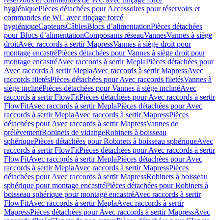
hygiénique
Pièces détachées pour Accessoires pour réservoirs et
commandes de WC avec rinçage forcé
hygiénique
Capteurs
Câbles
Blocs d’alimentation
Pièces détachées
pour Blocs d’alimentation
Composants réseau
Vannes
Vannes à siège
droit
Avec raccords à sertir Mapress
Vannes à siège droit pour
montage encastré
Pièces détachées pour Vannes à siège droit pour
montage encastré
Avec raccords à sertir Mepla
Pièces détachées pour
Avec raccords à sertir Mepla
Avec raccords à sertir Mapress
Avec
raccords filetés
Pièces détachées pour Avec raccords filetés
Vannes à
siège incliné
Pièces détachées pour Vannes à siège incliné
Avec
raccords à sertir FlowFit
Pièces détachées pour Avec raccords à sertir
FlowFit
Avec raccords à sertir Mepla
Pièces détachées pour Avec
raccords à sertir Mepla
Avec raccords à sertir Mapress
Pièces
détachées pour Avec raccords à sertir Mapress
Vannes de
prélèvement
Robinets de vidange
Robinets à boisseau
sphérique
Pièces détachées pour Robinets à boisseau sphérique
Avec
raccords à sertir FlowFit
Pièces détachées pour Avec raccords à sertir
FlowFit
Avec raccords à sertir Mepla
Pièces détachées pour Avec
raccords à sertir Mepla
Avec raccords à sertir Mapress
Pièces
détachées pour Avec raccords à sertir Mapress
Robinets à boisseau
sphérique pour montage encastré
Pièces détachées pour Robinets à
boisseau sphérique pour montage encastré
Avec raccords à sertir
FlowFit
Avec raccords à sertir Mepla
Avec raccords à sertir
Mapress
Pièces détachées pour Avec raccords à sertir Mapress
Avec