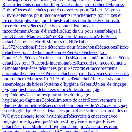
Raccordements pour chauffage
Accessoires pour Geberit Mapress
Cuivre
Pièces détachées pour Accessoires pour Geberit Mapress
Cuivre
Isolations pour raccordements
Etanchements pour tubes et
raccords
Enjoliveurs pour tubes
Fixations pour tubes
Fixations de
raccordements
Pièces détachées pour Fixations de
raccordements
Joints d'étanchéité
Jeux de vis pour assemblages à
bride
Geberit Mapress CuNiFe
Geberit Mapress CuNiFe
Pièces
détachées pour Geberit Mapress CuNiFe
Tubes
2.1972
Manchons
Pièces détachées pour Manchons
Réductions
Pièces
détachées pour Réductions
Coudes
Pièces détachées pour
Coudes
Tés
Pièces détachées pour Tés
Raccords indémontables
Pièces
détachées pour Raccords indémontables
Raccords et raccordements,
démontables
Pièces détachées pour Raccords et raccordements,
démontables
Traversées
Pièces détachées pour Traversées
Accessoires
pour Geberit Mapress CuNiFe
Joints d'étanchéité
Jeux de vis pour
assemblages de brides
Système d’hygiène Geberit
Unités de rinçage
hygiéniques
Pièces détachées pour Unités de rinçage
hygiéniques
Accessoires pour unités de rinçage
hygiéniques
Capteurs
Câbles
Limiteurs de débit
Recouvrements et
plaques de fermeture
Réservoirs et commandes de WC avec rinçage
forcé hygiénique
Pièces détachées pour Réservoirs et commandes de
WC avec rinçage forcé hygiénique
Réservoirs à encastrer avec
rinçage forcé hygiénique
Modules d’hygiène à intégrer
Pièces
détachées pour Modules d’hygiène à intégrer
Accessoires pour
réservoirs et commandes de WC avec rinçage forcé