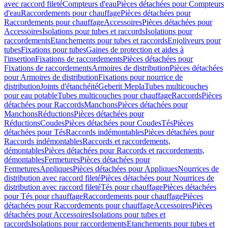
avec raccord fileté
Compteurs d'eau
Pièces détachées pour Compteurs
d'eau
Raccordements pour chauffage
Pièces détachées pour
Raccordements pour chauffage
Accessoires
Pièces détachées pour
Accessoires
Isolations pour tubes et raccords
Isolations pour
raccordements
Etanchements pour tubes et raccords
Enjoliveurs pour
tubes
Fixations pour tubes
Gaines de protection et aides à
l'insertion
Fixations de raccordements
Pièces détachées pour
Fixations de raccordements
Armoires de distribution
Pièces détachées
pour Armoires de distribution
Fixations pour nourrice de
distribution
Joints d'étanchéité
Geberit Mepla
Tubes multicouches
pour eau potable
Tubes multicouches pour chauffage
Raccords
Pièces
détachées pour Raccords
Manchons
Pièces détachées pour
Manchons
Réductions
Pièces détachées pour
Réductions
Coudes
Pièces détachées pour Coudes
Tés
Pièces
détachées pour Tés
Raccords indémontables
Pièces détachées pour
Raccords indémontables
Raccords et raccordements,
démontables
Pièces détachées pour Raccords et raccordements,
démontables
Fermetures
Pièces détachées pour
Fermetures
Appliques
Pièces détachées pour Appliques
Nourrices de
distribution avec raccord fileté
Pièces détachées pour Nourrices de
distribution avec raccord fileté
Tés pour chauffage
Pièces détachées
pour Tés pour chauffage
Raccordements pour chauffage
Pièces
détachées pour Raccordements pour chauffage
Accessoires
Pièces
détachées pour Accessoires
Isolations pour tubes et
raccords
Isolations pour raccordements
Etanchements pour tubes et