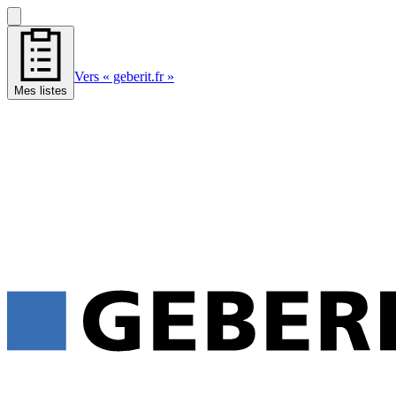
Vers « geberit.fr »
Mes listes