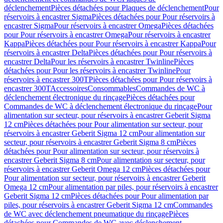
déclenchement
Pièces détachées pour Plaques de déclenchement
Pour
réservoirs à encastrer Sigma
Pièces détachées pour Pour réservoirs à
encastrer Sigma
Pour réservoirs à encastrer Omega
Pièces détachées
pour Pour réservoirs à encastrer Omega
Pour réservoirs à encastrer
Kappa
Pièces détachées pour Pour réservoirs à encastrer Kappa
Pour
réservoirs à encastrer Delta
Pièces détachées pour Pour réservoirs à
encastrer Delta
Pour les réservoirs à encastrer Twinline
Pièces
détachées pour Pour les réservoirs à encastrer Twinline
Pour
réservoirs à encastrer 300T
Pièces détachées pour Pour réservoirs à
encastrer 300T
Accessoires
Consommables
Commandes de WC à
déclenchement électronique du rinçage
Pièces détachées pour
Commandes de WC à déclenchement électronique du rinçage
Pour
alimentation sur secteur, pour réservoirs à encastrer Geberit Sigma
12 cm
Pièces détachées pour Pour alimentation sur secteur, pour
réservoirs à encastrer Geberit Sigma 12 cm
Pour alimentation sur
secteur, pour réservoirs à encastrer Geberit Sigma 8 cm
Pièces
détachées pour Pour alimentation sur secteur, pour réservoirs à
encastrer Geberit Sigma 8 cm
Pour alimentation sur secteur, pour
réservoirs à encastrer Geberit Omega 12 cm
Pièces détachées pour
Pour alimentation sur secteur, pour réservoirs à encastrer Geberit
Omega 12 cm
Pour alimentation par piles, pour réservoirs à encastrer
Geberit Sigma 12 cm
Pièces détachées pour Pour alimentation par
piles, pour réservoirs à encastrer Geberit Sigma 12 cm
Commandes
de WC avec déclenchement pneumatique du rinçage
Pièces
détachées pour Commandes de WC avec déclenchement