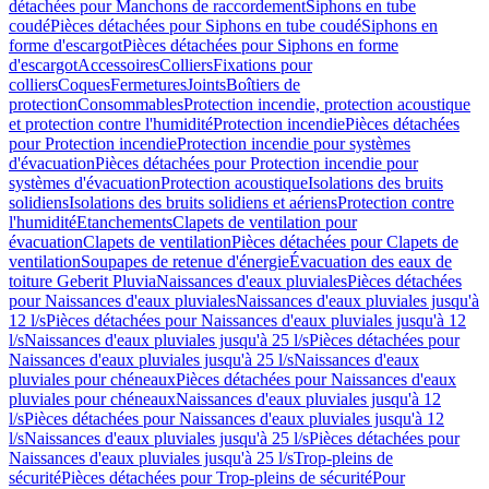
détachées pour Manchons de raccordement
Siphons en tube
coudé
Pièces détachées pour Siphons en tube coudé
Siphons en
forme d'escargot
Pièces détachées pour Siphons en forme
d'escargot
Accessoires
Colliers
Fixations pour
colliers
Coques
Fermetures
Joints
Boîtiers de
protection
Consommables
Protection incendie, protection acoustique
et protection contre l'humidité
Protection incendie
Pièces détachées
pour Protection incendie
Protection incendie pour systèmes
d'évacuation
Pièces détachées pour Protection incendie pour
systèmes d'évacuation
Protection acoustique
Isolations des bruits
solidiens
Isolations des bruits solidiens et aériens
Protection contre
l'humidité
Etanchements
Clapets de ventilation pour
évacuation
Clapets de ventilation
Pièces détachées pour Clapets de
ventilation
Soupapes de retenue d'énergie
Évacuation des eaux de
toiture Geberit Pluvia
Naissances d'eaux pluviales
Pièces détachées
pour Naissances d'eaux pluviales
Naissances d'eaux pluviales jusqu'à
12 l/s
Pièces détachées pour Naissances d'eaux pluviales jusqu'à 12
l/s
Naissances d'eaux pluviales jusqu'à 25 l/s
Pièces détachées pour
Naissances d'eaux pluviales jusqu'à 25 l/s
Naissances d'eaux
pluviales pour chéneaux
Pièces détachées pour Naissances d'eaux
pluviales pour chéneaux
Naissances d'eaux pluviales jusqu'à 12
l/s
Pièces détachées pour Naissances d'eaux pluviales jusqu'à 12
l/s
Naissances d'eaux pluviales jusqu'à 25 l/s
Pièces détachées pour
Naissances d'eaux pluviales jusqu'à 25 l/s
Trop-pleins de
sécurité
Pièces détachées pour Trop-pleins de sécurité
Pour