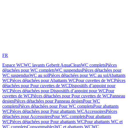
FR
Espace WC
WC lavants Geberit AquaClean
WC complets
Pièces
détachées pour WC complets
WC suspendus
Pièces détachées pour
WC suspendus
WC au sol
Pièces détachées pour WC au sol
Abattants
WC
Pièces détachées pour Abattants WC
Pour cuvettes de WC
Pièces
détachées pour Pour cuvettes de WC
Dispositifs d’appoint pour
WC
Pièces détachées pour Dispositifs d’appoint pour WC
Pour
cuvettes de WC
Pièces détachées pour Pour cuvettes de WC
Panneau
design
Pièces détachées pour Panneau design
Pour WC
complets
Pièces détachées pour Pour WC complets
Pour abattants
WC
Pièces détachées pour Pour abattants WC
Accessoires
Pièces
détachées pour Accessoires
Pour WC complets
Pour abattants
WC
Pièces détachées pour Pour abattants WC
Pour abattants WC et
WC complets
Consommables
WC et abattants WC
WC