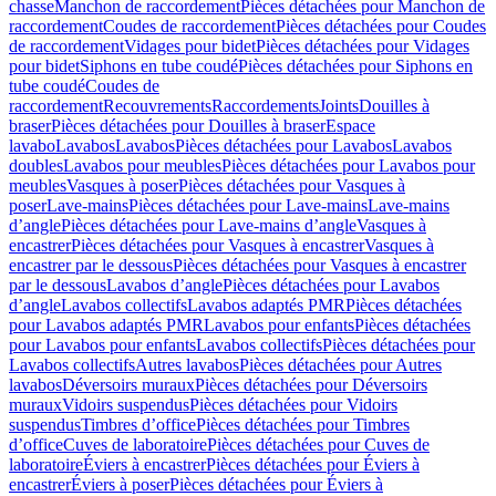
chasse
Manchon de raccordement
Pièces détachées pour Manchon de
raccordement
Coudes de raccordement
Pièces détachées pour Coudes
de raccordement
Vidages pour bidet
Pièces détachées pour Vidages
pour bidet
Siphons en tube coudé
Pièces détachées pour Siphons en
tube coudé
Coudes de
raccordement
Recouvrements
Raccordements
Joints
Douilles à
braser
Pièces détachées pour Douilles à braser
Espace
lavabo
Lavabos
Lavabos
Pièces détachées pour Lavabos
Lavabos
doubles
Lavabos pour meubles
Pièces détachées pour Lavabos pour
meubles
Vasques à poser
Pièces détachées pour Vasques à
poser
Lave-mains
Pièces détachées pour Lave-mains
Lave-mains
d’angle
Pièces détachées pour Lave-mains d’angle
Vasques à
encastrer
Pièces détachées pour Vasques à encastrer
Vasques à
encastrer par le dessous
Pièces détachées pour Vasques à encastrer
par le dessous
Lavabos d’angle
Pièces détachées pour Lavabos
d’angle
Lavabos collectifs
Lavabos adaptés PMR
Pièces détachées
pour Lavabos adaptés PMR
Lavabos pour enfants
Pièces détachées
pour Lavabos pour enfants
Lavabos collectifs
Pièces détachées pour
Lavabos collectifs
Autres lavabos
Pièces détachées pour Autres
lavabos
Déversoirs muraux
Pièces détachées pour Déversoirs
muraux
Vidoirs suspendus
Pièces détachées pour Vidoirs
suspendus
Timbres dʼoffice
Pièces détachées pour Timbres
dʼoffice
Cuves de laboratoire
Pièces détachées pour Cuves de
laboratoire
Éviers à encastrer
Pièces détachées pour Éviers à
encastrer
Éviers à poser
Pièces détachées pour Éviers à