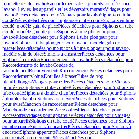
robinetteries de lavabo
Raccordements des appareils pour l’espace
lavabo, l’évier, les appareils et les déversoirs muraux
Vidages pour
lavabo
Pièces détachées pour Vidages pour lavabo
Siphons en tube
coudé
Pièces détachées pour Siphons en tube coudé
Siphons en tube
coudé, modèle gain de place
Pièces détachées pour Siphons en tube
coudé, modèle gain de place
Siphons à tube plongeur pour
lavabo
Pièces détachées pour Siphons à tube plongeur pour
lavabo
Siphons à tube plongeur pour lavabo, modèle gain de
place
Pièces détachées pour Siphons à tube plongeur pour lavabo,
modèle gain de place
Siphons à encastrer
Pièces détachées pour
Siphons à encastrer
Raccordements de lavabo
Pièces détachées pour
Raccordements de lavabo
Coudes de
raccordement
Recouvrements
Raccordements
Pièces détachées pour
Raccordements
Joints
Douilles à braser
Tubes de trop-
plein
Rallonges
Vidages pour éviers
Pièces détachées pour Vidages
pour éviers
Siphons en tube coudé
Pièces détachées pour Siphons en
tube coudé
Siphons à double chambre
Pièces détachées pour Siphons
à double chambre
Siphons pour évier
Pièces détachées pour Siphons
pour évier
Manchon de raccordement
Pièces détachées pour
Manchon de raccordement
Accessoires
Pièces détachées pour
Accessoires
Vidages pour appareils
Pièces détachées pour Vidages
pour appareils
Siphons en tube coudé
Pièces détachées pour Siphons
en tube coudé
Siphons à encastrer
Pièces détachées pour Siphons à
encastrer
Siphons apparents
Pièces détachées pour Siphons
apparents
Raccordements
Pièces détachées pour