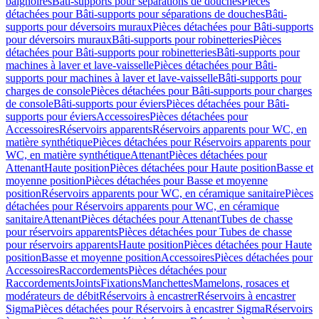
baignoires
Bâti-supports pour séparations de douches
Pièces
détachées pour Bâti-supports pour séparations de douches
Bâti-
supports pour déversoirs muraux
Pièces détachées pour Bâti-supports
pour déversoirs muraux
Bâti-supports pour robinetteries
Pièces
détachées pour Bâti-supports pour robinetteries
Bâti-supports pour
machines à laver et lave-vaisselle
Pièces détachées pour Bâti-
supports pour machines à laver et lave-vaisselle
Bâti-supports pour
charges de console
Pièces détachées pour Bâti-supports pour charges
de console
Bâti-supports pour éviers
Pièces détachées pour Bâti-
supports pour éviers
Accessoires
Pièces détachées pour
Accessoires
Réservoirs apparents
Réservoirs apparents pour WC, en
matière synthétique
Pièces détachées pour Réservoirs apparents pour
WC, en matière synthétique
Attenant
Pièces détachées pour
Attenant
Haute position
Pièces détachées pour Haute position
Basse et
moyenne position
Pièces détachées pour Basse et moyenne
position
Réservoirs apparents pour WC, en céramique sanitaire
Pièces
détachées pour Réservoirs apparents pour WC, en céramique
sanitaire
Attenant
Pièces détachées pour Attenant
Tubes de chasse
pour réservoirs apparents
Pièces détachées pour Tubes de chasse
pour réservoirs apparents
Haute position
Pièces détachées pour Haute
position
Basse et moyenne position
Accessoires
Pièces détachées pour
Accessoires
Raccordements
Pièces détachées pour
Raccordements
Joints
Fixations
Manchettes
Mamelons, rosaces et
modérateurs de débit
Réservoirs à encastrer
Réservoirs à encastrer
Sigma
Pièces détachées pour Réservoirs à encastrer Sigma
Réservoirs