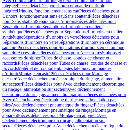
Avec commande d'urinoir intégrée
Pour commande d'urinoir
intégrée
Pièces détachées pour Pour commande d'urinoir
intégrée
Urinoirs, fonctionnement sans eau
Pièces détachées pour
Urinoirs, fonctionnement sans eau
Sans abattant
Pièces détachées
pour Sans abattant
Séparations d’urinoirs
Pièces détachées pour
Séparations d’urinoirs
Séparations d’urinoirs en matière
synthétique
Pièces détachées pour Séparations d’urinoirs en matière
synthétique
Séparations d’urinoirs en verre
Pièces détachées pour
Séparations d’urinoirs en verre
Séparations d’urinoirs en céramique
sanitaire
Pièces détachées pour Séparations d’urinoirs en céramique
sanitaire
Accessoires
Pièces détachées pour Accessoires
Siphons et
accessoires de siphon
Tubes de chasse, coudes de chasse et
raccords
Pièces détachées pour Tubes de chasse, coudes de chasse et
raccords
Matériel de fixation
Habillages latéraux
Commandes
dʼurinoir
Montage encastré
Pièces détachées pour Montage
encastré
Avec déclenchement électronique du rinçage, alimentation
sur secteur
Pièces détachées pour Avec déclenchement électronique
du rinçage, alimentation sur secteur
Avec déclenchement
électronique du rinçage, alimentation par piles
Pièces détachées pour
Avec déclenchement électronique du rinçage, alimentation par
piles
Avec déclenchement pneumatique du rinçage
Pièces détachées
pour Avec déclenchement pneumatique du rinçage
Montage en
apparent
Pièces détachées pour Montage en apparent
Avec
déclenchement électronique du rinçage, alimentation sur
secteur
Pièces détachées pour Avec déclenchement électronique du