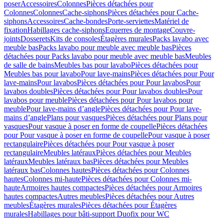
poser
Accessoires
Colonnes
Pièces détachées pour
Colonnes
Colonnes
Cache-siphons
Pièces détachées pour Cache-
siphons
Accessoires
Cache-bondes
Porte-serviettes
Matériel de
fixation
Habillages cache-siphons
Equerres de montage
Couvre-
joints
Dosserets
Kits de consoles
Étagères murales
Packs lavabo avec
meuble bas
Packs lavabo pour meuble avec meuble bas
Pièces
détachées pour Packs lavabo pour meuble avec meuble bas
Meubles
de salle de bains
Meubles bas pour lavabo
Pièces détachées pour
Meubles bas pour lavabo
Pour lave-mains
Pièces détachées pour Pour
lave-mains
Pour lavabos
Pièces détachées pour Pour lavabos
Pour
lavabos doubles
Pièces détachées pour Pour lavabos doubles
Pour
lavabos pour meuble
Pièces détachées pour Pour lavabos pour
meuble
Pour lave-mains d’angle
Pièces détachées pour Pour lave-
mains d’angle
Plans pour vasques
Pièces détachées pour Plans pour
vasques
Pour vasque à poser en forme de coupelle
Pièces détachées
pour Pour vasque à poser en forme de coupelle
Pour vasque à poser
rectangulaire
Pièces détachées pour Pour vasque à poser
rectangulaire
Meubles latéraux
Pièces détachées pour Meubles
latéraux
Meubles latéraux bas
Pièces détachées pour Meubles
latéraux bas
Colonnes hautes
Pièces détachées pour Colonnes
hautes
Colonnes mi-haute
Pièces détachées pour Colonnes mi-
haute
Armoires hautes compactes
Pièces détachées pour Armoires
hautes compactes
Autres meubles
Pièces détachées pour Autres
meubles
Étagères murales
Pièces détachées pour Étagères
murales
Habillages pour bâti-support Duofix pour WC