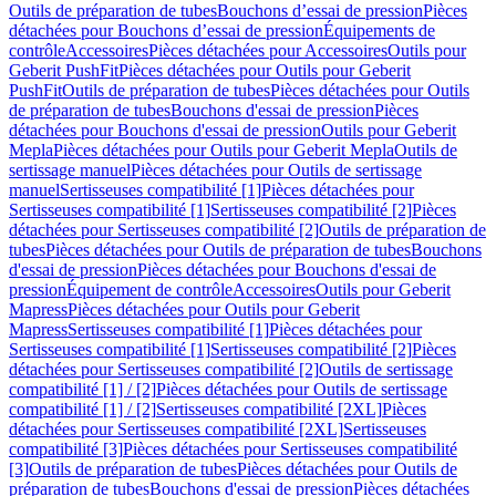
Outils de préparation de tubes
Bouchons d’essai de pression
Pièces
détachées pour Bouchons d’essai de pression
Équipements de
contrôle
Accessoires
Pièces détachées pour Accessoires
Outils pour
Geberit PushFit
Pièces détachées pour Outils pour Geberit
PushFit
Outils de préparation de tubes
Pièces détachées pour Outils
de préparation de tubes
Bouchons d'essai de pression
Pièces
détachées pour Bouchons d'essai de pression
Outils pour Geberit
Mepla
Pièces détachées pour Outils pour Geberit Mepla
Outils de
sertissage manuel
Pièces détachées pour Outils de sertissage
manuel
Sertisseuses compatibilité [1]
Pièces détachées pour
Sertisseuses compatibilité [1]
Sertisseuses compatibilité [2]
Pièces
détachées pour Sertisseuses compatibilité [2]
Outils de préparation de
tubes
Pièces détachées pour Outils de préparation de tubes
Bouchons
d'essai de pression
Pièces détachées pour Bouchons d'essai de
pression
Équipement de contrôle
Accessoires
Outils pour Geberit
Mapress
Pièces détachées pour Outils pour Geberit
Mapress
Sertisseuses compatibilité [1]
Pièces détachées pour
Sertisseuses compatibilité [1]
Sertisseuses compatibilité [2]
Pièces
détachées pour Sertisseuses compatibilité [2]
Outils de sertissage
compatibilité [1] / [2]
Pièces détachées pour Outils de sertissage
compatibilité [1] / [2]
Sertisseuses compatibilité [2XL]
Pièces
détachées pour Sertisseuses compatibilité [2XL]
Sertisseuses
compatibilité [3]
Pièces détachées pour Sertisseuses compatibilité
[3]
Outils de préparation de tubes
Pièces détachées pour Outils de
préparation de tubes
Bouchons d'essai de pression
Pièces détachées