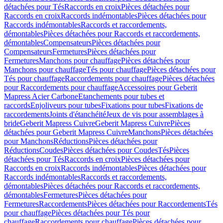
détachées pour Tés
Raccords en croix
Pièces détachées pour
Raccords en croix
Raccords indémontables
Pièces détachées pour
Raccords indémontables
Raccords et raccordements,
démontables
Pièces détachées pour Raccords et raccordements,
démontables
Compensateurs
Pièces détachées pour
Compensateurs
Fermetures
Pièces détachées pour
Fermetures
Manchons pour chauffage
Pièces détachées pour
Manchons pour chauffage
Tés pour chauffage
Pièces détachées pour
Tés pour chauffage
Raccordements pour chauffage
Pièces détachées
pour Raccordements pour chauffage
Accessoires pour Geberit
Mapress Acier Carbone
Etanchements pour tubes et
raccords
Enjoliveurs pour tubes
Fixations pour tubes
Fixations de
raccordements
Joints d'étanchéité
Jeux de vis pour assemblages à
bride
Geberit Mapress Cuivre
Geberit Mapress Cuivre
Pièces
détachées pour Geberit Mapress Cuivre
Manchons
Pièces détachées
pour Manchons
Réductions
Pièces détachées pour
Réductions
Coudes
Pièces détachées pour Coudes
Tés
Pièces
détachées pour Tés
Raccords en croix
Pièces détachées pour
Raccords en croix
Raccords indémontables
Pièces détachées pour
Raccords indémontables
Raccords et raccordements,
démontables
Pièces détachées pour Raccords et raccordements,
démontables
Fermetures
Pièces détachées pour
Fermetures
Raccordements
Pièces détachées pour Raccordements
Tés
pour chauffage
Pièces détachées pour Tés pour
chauffage
Raccordements pour chauffage
Pièces détachées pour