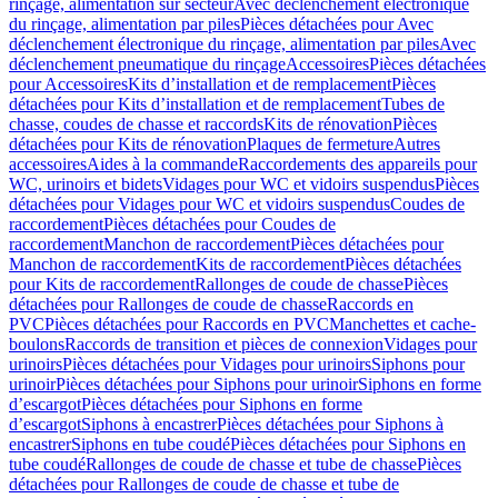
rinçage, alimentation sur secteur
Avec déclenchement électronique
du rinçage, alimentation par piles
Pièces détachées pour Avec
déclenchement électronique du rinçage, alimentation par piles
Avec
déclenchement pneumatique du rinçage
Accessoires
Pièces détachées
pour Accessoires
Kits d’installation et de remplacement
Pièces
détachées pour Kits d’installation et de remplacement
Tubes de
chasse, coudes de chasse et raccords
Kits de rénovation
Pièces
détachées pour Kits de rénovation
Plaques de fermeture
Autres
accessoires
Aides à la commande
Raccordements des appareils pour
WC, urinoirs et bidets
Vidages pour WC et vidoirs suspendus
Pièces
détachées pour Vidages pour WC et vidoirs suspendus
Coudes de
raccordement
Pièces détachées pour Coudes de
raccordement
Manchon de raccordement
Pièces détachées pour
Manchon de raccordement
Kits de raccordement
Pièces détachées
pour Kits de raccordement
Rallonges de coude de chasse
Pièces
détachées pour Rallonges de coude de chasse
Raccords en
PVC
Pièces détachées pour Raccords en PVC
Manchettes et cache-
boulons
Raccords de transition et pièces de connexion
Vidages pour
urinoirs
Pièces détachées pour Vidages pour urinoirs
Siphons pour
urinoir
Pièces détachées pour Siphons pour urinoir
Siphons en forme
d’escargot
Pièces détachées pour Siphons en forme
d’escargot
Siphons à encastrer
Pièces détachées pour Siphons à
encastrer
Siphons en tube coudé
Pièces détachées pour Siphons en
tube coudé
Rallonges de coude de chasse et tube de chasse
Pièces
détachées pour Rallonges de coude de chasse et tube de