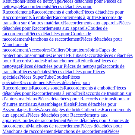
Réductions
Pièces de nettoyage
Pièces détachées pour Pièces de
nettoyage
Raccordements
Pièces détachées pour
Raccordements
Raccordements à emboîter
Pièces détachées pour
Raccordements à emboîter
Raccordements à griffes
Raccords de
transition sur d’autres matériaux
Raccordements aux appareils
Pièces
détachées pour Raccordements aux appareils
Coudes de
raccordement
Pièces détachées pour Coudes de
raccordement
Manchons de raccordement
Pièces détachées pour
Manchons de
raccordement
Accessoires
Colliers
Obturateurs
Joints
Capes de
protection
Consommables
Geberit PE
Tubes
Raccords
Pièces détachées
pour Raccords
Coudes
Embranchements
Réductions
Pièces de
nettoyage
Pièces détachées pour Pièces de nettoyage
Raccords de
transition
Pièces spéciales
Pièces détachées pour Pièces
spéciales
Pièces SuperTube
Coudes
Pièces
spéciales
Raccordements
Pièces détachées pour
Raccordements
Raccords soudés
Raccordements à emboîter
Pièces
détachées pour Raccordements à emboîter
Raccords de transition sur
d’autres matériaux
Pièces détachées pour Raccords de transition sur
d’autres matériaux
Assemblages filetés
Pièces détachées pour
Assemblages filetés
Assemblages de bride
Collerettes
Raccordements
aux appareils
Pièces détachées pour Raccordements aux
appareils
Coudes de raccordement
Pièces détachées pour Coudes de
raccordement
Manchons de raccordement
Pièces détachées pour
Manchons de raccordement
Manchons de raccordement
Pièces