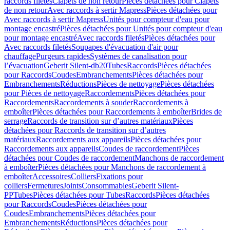
raccords filetés
Clapets de non retour
Pièces détachées pour Clapets
de non retour
Avec raccords à sertir Mapress
Pièces détachées pour
Avec raccords à sertir Mapress
Unités pour compteur d'eau pour
montage encastré
Pièces détachées pour Unités pour compteur d'eau
pour montage encastré
Avec raccords filetés
Pièces détachées pour
Avec raccords filetés
Soupapes d'évacuation d'air pour
chauffage
Purgeurs rapides
Systèmes de canalisation pour
l’évacuation
Geberit Silent-db20
Tubes
Raccords
Pièces détachées
pour Raccords
Coudes
Embranchements
Pièces détachées pour
Embranchements
Réductions
Pièces de nettoyage
Pièces détachées
pour Pièces de nettoyage
Raccordements
Pièces détachées pour
Raccordements
Raccordements à souder
Raccordements à
emboîter
Pièces détachées pour Raccordements à emboîter
Brides de
serrage
Raccords de transition sur d’autres matériaux
Pièces
détachées pour Raccords de transition sur d’autres
matériaux
Raccordements aux appareils
Pièces détachées pour
Raccordements aux appareils
Coudes de raccordement
Pièces
détachées pour Coudes de raccordement
Manchons de raccordement
à emboîter
Pièces détachées pour Manchons de raccordement à
emboîter
Accessoires
Colliers
Fixations pour
colliers
Fermetures
Joints
Consommables
Geberit Silent-
PP
Tubes
Pièces détachées pour Tubes
Raccords
Pièces détachées
pour Raccords
Coudes
Pièces détachées pour
Coudes
Embranchements
Pièces détachées pour
Embranchements
Réductions
Pièces détachées pour