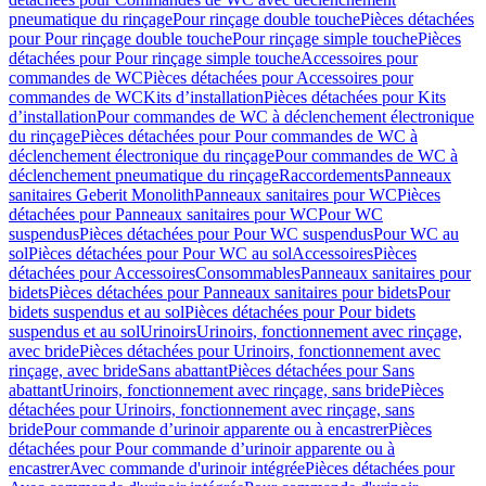
pneumatique du rinçage
Pour rinçage double touche
Pièces détachées
pour Pour rinçage double touche
Pour rinçage simple touche
Pièces
détachées pour Pour rinçage simple touche
Accessoires pour
commandes de WC
Pièces détachées pour Accessoires pour
commandes de WC
Kits d’installation
Pièces détachées pour Kits
d’installation
Pour commandes de WC à déclenchement électronique
du rinçage
Pièces détachées pour Pour commandes de WC à
déclenchement électronique du rinçage
Pour commandes de WC à
déclenchement pneumatique du rinçage
Raccordements
Panneaux
sanitaires Geberit Monolith
Panneaux sanitaires pour WC
Pièces
détachées pour Panneaux sanitaires pour WC
Pour WC
suspendus
Pièces détachées pour Pour WC suspendus
Pour WC au
sol
Pièces détachées pour Pour WC au sol
Accessoires
Pièces
détachées pour Accessoires
Consommables
Panneaux sanitaires pour
bidets
Pièces détachées pour Panneaux sanitaires pour bidets
Pour
bidets suspendus et au sol
Pièces détachées pour Pour bidets
suspendus et au sol
Urinoirs
Urinoirs, fonctionnement avec rinçage,
avec bride
Pièces détachées pour Urinoirs, fonctionnement avec
rinçage, avec bride
Sans abattant
Pièces détachées pour Sans
abattant
Urinoirs, fonctionnement avec rinçage, sans bride
Pièces
détachées pour Urinoirs, fonctionnement avec rinçage, sans
bride
Pour commande d’urinoir apparente ou à encastrer
Pièces
détachées pour Pour commande d’urinoir apparente ou à
encastrer
Avec commande d'urinoir intégrée
Pièces détachées pour