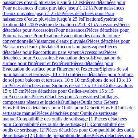
naissances d’eaux pluviales jusqu’à 12 l/s
Pièces détachées pour
Pour naissances d’eaux pluviales jusqu’à 12 l/s
Pour naissances
d’eaux pluviales jusqu’à 25 l/s
Pièces détachées pour Pour
naissances d’eaux pluviales jusqu’à 25 l/s
Fixations
Système de
fixation d40–200
Système de fixation d250–315
Accessoires
Pièces
détachées pour Accessoires
Pour naissances
Pièces détachées pour
Pour naissances
Pour fixations
Évacuation des eaux de toiture
conventionnelle
Naissances d'eaux pluviales
Pièces détachées pour
Naissances d'eaux pluviales
Raccords au pare-vapeur
Pièces
détachées pour Raccords au pare-vapeur
Accessoires
Pièces
détachées pour Accessoires
Évacuation des sols
Evacuation de
surface pour l'intérieur et l'extérieur
Pièces détachées pour
Evacuation de surface pour l'intérieur et l'extérieur
Siphons de sol
pour balcons et terrasses, 10 x 10 cm
Pièces détachées pour Siphons
de sol pour balcons et terrasses, 10 x 10 cm
Siphons de sol 13 x 13
cm
Pièces détachées pour Siphons de sol 13 x 13 cm
Grilles-avaloirs
15 x 15 cm
Pièces détachées pour Grilles-avaloirs 15 x 15
cm
Accessoires
Pièces détachées pour Accessoires
Outillages,
composants réseau et logiciels
Outillages
Outils pour Geberit
FlowFit
Pièces détachées pour Outils pour Geberit FlowFit
Outils de
sertissage manuel
Pièces détachées pour Outils de sertissage
manuel
Compatibilité des outils de sertissage [1]
Pièces détachées
pour Compatibilité des outils de sertissage [1]
Compatibilité des
outils de sertissage [2]
Pièces détachées pour Compatibilité des outils
de sertissage [2]
Outils de préparation de tubes
Pièces détachées pour