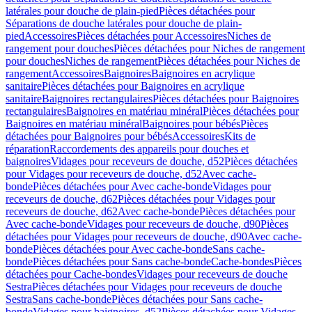
latérales pour douche de plain-pied
Pièces détachées pour
Séparations de douche latérales pour douche de plain-
pied
Accessoires
Pièces détachées pour Accessoires
Niches de
rangement pour douches
Pièces détachées pour Niches de rangement
pour douches
Niches de rangement
Pièces détachées pour Niches de
rangement
Accessoires
Baignoires
Baignoires en acrylique
sanitaire
Pièces détachées pour Baignoires en acrylique
sanitaire
Baignoires rectangulaires
Pièces détachées pour Baignoires
rectangulaires
Baignoires en matériau minéral
Pièces détachées pour
Baignoires en matériau minéral
Baignoires pour bébés
Pièces
détachées pour Baignoires pour bébés
Accessoires
Kits de
réparation
Raccordements des appareils pour douches et
baignoires
Vidages pour receveurs de douche, d52
Pièces détachées
pour Vidages pour receveurs de douche, d52
Avec cache-
bonde
Pièces détachées pour Avec cache-bonde
Vidages pour
receveurs de douche, d62
Pièces détachées pour Vidages pour
receveurs de douche, d62
Avec cache-bonde
Pièces détachées pour
Avec cache-bonde
Vidages pour receveurs de douche, d90
Pièces
détachées pour Vidages pour receveurs de douche, d90
Avec cache-
bonde
Pièces détachées pour Avec cache-bonde
Sans cache-
bonde
Pièces détachées pour Sans cache-bonde
Cache-bondes
Pièces
détachées pour Cache-bondes
Vidages pour receveurs de douche
Sestra
Pièces détachées pour Vidages pour receveurs de douche
Sestra
Sans cache-bonde
Pièces détachées pour Sans cache-
bonde
Vidages pour baignoires, d52
Pièces détachées pour Vidages