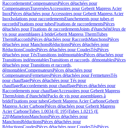
Raccordements
Compensateurs
Pièces détachées pour
Compensateurs
Traversées
Accessoires pour Geberit Mapress Acier
Inox
Pièces détachées pour Accessoires pour Geberit Mapress Acier
Inox
Isolations pour raccordements
Etanchements pour tubes et
raccords
Fixations pour tubes
Fixations de raccordements
Pièces
détachées pour Fixations de raccordements
Joints d'étanchéité
Jeux de
vis pour assemblages à bride
Geberit Mapress Therm
Tubes
Therm
Raccords
Pièces détachées pour Raccords
Manchons
Pièces
détachées pour Manchons
Réductions
Pièces détachées pour
Réductions
Coudes
Pièces détachées pour Coudes
Tés
Pièces
détachées pour Tés
Transitions indémontables
Pièces détachées pour
Transitions indémontables
Transitions et raccords, démontables
Pièces
détachées pour Transitions et raccords,
démontables
Compensateurs
Pièces détachées pour
Compensateurs
Fermetures
Pièces détachées pour Fermetures
Tés
pour chauffage
Pièces détachées pour Tés pour
chauffage
Raccordements pour chauffage
Pièces détachées pour
Raccordements pour chauffage
Accessoires pour Geberit Mapress
Therm
Joints d’étanchéité
Packs de vis pour assemblages à
bride
Fixations pour tubes
Geberit Mapress Acier Carbone
Geberit
Mapress Acier Carbone
Pièces détachées pour Geberit Mapress
Acier Carbone
Tubes 1.0034 (E 195)
Tubes 1.0215 (E
220)
Mamelons
Manchons
Pièces détachées pour
Manchons
Réductions
Pièces détachées pour
Réductions
Coudes
Pièces détachées pour Coudes
Tés
Pièces