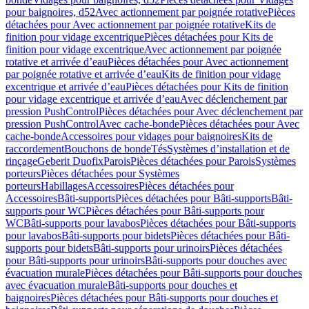
pour baignoires, d52
Avec actionnement par poignée rotative
Pièces
détachées pour Avec actionnement par poignée rotative
Kits de
finition pour vidage excentrique
Pièces détachées pour Kits de
finition pour vidage excentrique
Avec actionnement par poignée
rotative et arrivée d’eau
Pièces détachées pour Avec actionnement
par poignée rotative et arrivée d’eau
Kits de finition pour vidage
excentrique et arrivée d’eau
Pièces détachées pour Kits de finition
pour vidage excentrique et arrivée d’eau
Avec déclenchement par
pression PushControl
Pièces détachées pour Avec déclenchement par
pression PushControl
Avec cache-bonde
Pièces détachées pour Avec
cache-bonde
Accessoires pour vidages pour baignoires
Kits de
raccordement
Bouchons de bonde
Tés
Systèmes d’installation et de
rinçage
Geberit Duofix
Parois
Pièces détachées pour Parois
Systèmes
porteurs
Pièces détachées pour Systèmes
porteurs
Habillages
Accessoires
Pièces détachées pour
Accessoires
Bâti-supports
Pièces détachées pour Bâti-supports
Bâti-
supports pour WC
Pièces détachées pour Bâti-supports pour
WC
Bâti-supports pour lavabos
Pièces détachées pour Bâti-supports
pour lavabos
Bâti-supports pour bidets
Pièces détachées pour Bâti-
supports pour bidets
Bâti-supports pour urinoirs
Pièces détachées
pour Bâti-supports pour urinoirs
Bâti-supports pour douches avec
évacuation murale
Pièces détachées pour Bâti-supports pour douches
avec évacuation murale
Bâti-supports pour douches et
baignoires
Pièces détachées pour Bâti-supports pour douches et