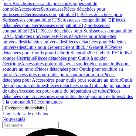
pour Bouchons d'essai de pression
Equipement de
contrôle
Accessoires
Sertisseuses
Pièces détachées pour
Sertisseuses
Sertisseuses compatibilité [1]
Pièces détachées pour
Sertisseuses compatibilité [1]
Sertisseuses compatibilité [2]
Pièces
détachées pour Sertisseuses compatibilité [2]
Sertisseuses
compatibilité [2XL]
Pièces détachées pour Sertisseuses compatibilité
[2XL]
Mallettes universelles
Pièces détachées pour Mallettes
universelles
Mallettes universelles
Pièces détachées pour Mallettes
universelles
Outils pour Geberit Silent-db20 / Geberit PE
Pièces
détachées pour Outils pour Geberit Silent-db20 / Geberit PE
Outils à
souder électrique
Pièces détachées pour Outils à souder
électrique
Accessoires pour outillage à souder électrique
Outils pour
soudure au miroir
Pièces détachées pour Outils pour soudure au
miroir
Accessoires pour outils pour soudure au miroir
Pièces
détachées pour Accessoires pour outils pour soudure au miroir
Outils
de préparation de tubes
Pièces détachées pour Outils de préparation
de tubes
Accessoires pour outils de préparation de tubes
Pièces
détachées pour Accessoires pour outils de préparation de tubes
Aides
à la commande
Télécommandes
Catégories de produits
Lignes de salle de bains
Nouveautés