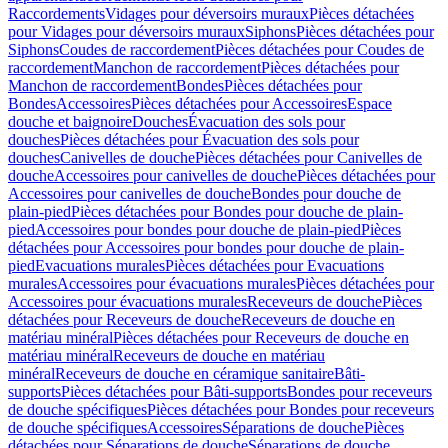
Raccordements
Vidages pour déversoirs muraux
Pièces détachées
pour Vidages pour déversoirs muraux
Siphons
Pièces détachées pour
Siphons
Coudes de raccordement
Pièces détachées pour Coudes de
raccordement
Manchon de raccordement
Pièces détachées pour
Manchon de raccordement
Bondes
Pièces détachées pour
Bondes
Accessoires
Pièces détachées pour Accessoires
Espace
douche et baignoire
Douches
Évacuation des sols pour
douches
Pièces détachées pour Évacuation des sols pour
douches
Canivelles de douche
Pièces détachées pour Canivelles de
douche
Accessoires pour canivelles de douche
Pièces détachées pour
Accessoires pour canivelles de douche
Bondes pour douche de
plain-pied
Pièces détachées pour Bondes pour douche de plain-
pied
Accessoires pour bondes pour douche de plain-pied
Pièces
détachées pour Accessoires pour bondes pour douche de plain-
pied
Evacuations murales
Pièces détachées pour Evacuations
murales
Accessoires pour évacuations murales
Pièces détachées pour
Accessoires pour évacuations murales
Receveurs de douche
Pièces
détachées pour Receveurs de douche
Receveurs de douche en
matériau minéral
Pièces détachées pour Receveurs de douche en
matériau minéral
Receveurs de douche en matériau
minéral
Receveurs de douche en céramique sanitaire
Bâti-
supports
Pièces détachées pour Bâti-supports
Bondes pour receveurs
de douche spécifiques
Pièces détachées pour Bondes pour receveurs
de douche spécifiques
Accessoires
Séparations de douche
Pièces
détachées pour Séparations de douche
Séparations de douche