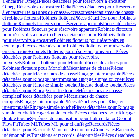
à encastrer Omega
Pièces détachées pour Réservoirs à encastrer
Omega
Réservoirs à encastrer Delta
Pièces détachées pour Réservoirs
à encastrer Delta
Tubes de chasse
Accessoires
Mécanismes de chasse
et robinets flotteurs
Robinets flotteurs
Pièces détachées pour Robinets
flotteurs
Robinets flotteurs pour réservoirs apparents
Pièces détachées
pour Robinets flotteurs pour réservoirs apparents
Robinets flotteurs
pour réservoirs à encastrer
Pièces détachées pour Robinets flotteurs
pour réservoirs à encastrer
Robinets flotteurs pour réservoirs en
céramique
Pièces détachées pour Robinets flotteurs pour réservoirs
en céramique
Robinets flotteurs pour réservoirs, universels
Pièces
détachées pour Robinets flotteurs pour réservoirs,
universels
Robinets flotteurs pour Monolith
Pièces détachées pour
Robinets flotteurs pour Monolith
Mécanismes de chasse
Pièces
détachées pour Mécanismes de chasse
Rinçage interrompable
Pièces
détachées pour Rinçage interrompable
Rinçage simple touche
Pièces
détachées pour Rinçage simple touche
Rinçage double touche
Pièces
détachées pour Rinçage double touche
Mécanismes de chasse
complets
Pièces détachées pour Mécanismes de chasse
complets
Rinçage interrompable
Pièces détachées pour Rinçage
interrompable
Rinçage simple touche
Pièces détachées pour Rinçage
simple touche
Rinçage double touche
Pièces détachées pour Rinçage
double touche
Systèmes de canalisation pour l’alimentation
Geberit
FlowFit
Tubes ML
Tubes ML pour chauffage
Raccords
Pièces
détachées pour Raccords
Manchons
Réductions
Coudes
Tés
Raccords
indémontables
Transitions et raccords, démontables
Pièces détachées