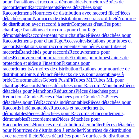
pour Transitions et raccords, démontables
Fermetures
Boîtes de
raccordement
Raccordements
Pièces détachées pour
Raccordements
Nourrices de distribution avec raccord fileté
Pièces
détachées pour Nourrices de distribution avec raccord fileté
Nourrice
de distribution avec raccord à sertir
Compteurs d'eau
Tés pour
chauffage
Transitions et raccords pour chauffage,
démontables
Raccordements pour chauffage
Pièces détachées pour
Raccordements pour chauffage
Accessoires
Isolations pour tubes et
raccords
Isolations pour raccordements
Étanchéités pour tubes et
raccords
Étanchéités pour raccords
Recouvrements pour
tubes
Recouvrement pour raccords
Fixations pour tubes
Gaines de
protection et aides à l'insertion
Fixations pour
raccordements
Armoires de distribution
Fixations pour nourrice de
distribution
Joints d’étanchéité
Packs de vis pour assemblages à
bride
Consommables
Geberit PushFit
Tubes ML
Tubes ML pour
chauffage
Raccords
Pièces détachées pour Raccords
Manchons
Pièces
détachées pour Manchons
Réductions
Pièces détachées pour
Réductions
Coudes
Pièces détachées pour Coudes
Tés
Pièces
détachées pour Tés
Raccords indémontables
Pièces détachées pour
Raccords indémontables
Raccords et raccordements,
démontables
Pièces détachées pour Raccords et raccordements,
démontables
Raccordements
Pièces détachées pour
Raccordements
Nourrices de distribution à emboîter
Pièces détachées
pour Nourrices de distribution à emboîter
Nourrices de distribution
avec raccord fileté
Pièces détachées pour Nourrices de distribution