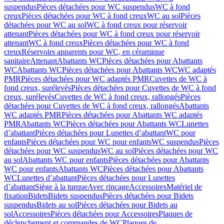
suspendus
Pièces détachées pour WC suspendus
WC à fond
creux
Pièces détachées pour WC à fond creux
WC au sol
Pièces
détachées pour WC au sol
WC à fond creux pour réservoir
attenant
Pièces détachées pour WC à fond creux pour réservoir
attenant
WC à fond creux
Pièces détachées pour WC à fond
creux
Réservoirs apparents pour WC, en céramique
sanitaire
Attenant
Abattants WC
Pièces détachées pour Abattants
WC
Abattants WC
Pièces détachées pour Abattants WC
WC adaptés
PMR
Pièces détachées pour WC adaptés PMR
Cuvettes de WC à
fond creux, surélevés
Pièces détachées pour Cuvettes de WC à fond
creux, surélevés
Cuvettes de WC à fond creux, rallongés
Pièces
détachées pour Cuvettes de WC à fond creux, rallongés
Abattants
WC adaptés PMR
Pièces détachées pour Abattants WC adaptés
PMR
Abattants WC
Pièces détachées pour Abattants WC
Lunettes
d’abattant
Pièces détachées pour Lunettes d’abattant
WC pour
enfants
Pièces détachées pour WC pour enfants
WC suspendus
Pièces
détachées pour WC suspendus
WC au sol
Pièces détachées pour WC
au sol
Abattants WC pour enfants
Pièces détachées pour Abattants
WC pour enfants
Abattants WC
Pièces détachées pour Abattants
WC
Lunettes d’abattant
Pièces détachées pour Lunettes
d’abattant
Siège à la turque
Avec rinçage
Accessoires
Matériel de
fixation
Bidets
Bidets suspendus
Pièces détachées pour Bidets
suspendus
Bidets au sol
Pièces détachées pour Bidets au
sol
Accessoires
Pièces détachées pour Accessoires
Plaques de
déclenchement et commandes de WC
Plaques de