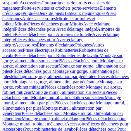
suspendu
Accessoires
Compartiments de tiroirs et casiers de
rangement
Porte-serviettes et crochets porte-serviettes
Éléments
d’éclairage
Poignées
Jeux de pieds
Tableaux magnétiques
Prises
électriques
Autres accessoires
Miroirs et armoires et
toilette
Miroirs
Pièces détachées pour Miroirs
Avec éclairage
intégré
Pièces détachées pour Avec éclairage intégré
Armoires de
toilette
Pièces détachées pour Armoires de toilette
Avec éclairage
intégré
Pièces détachées pour Avec éclairage
intégré
Accessoires
Éléments d’éclairage
Poignées
Autres
accessoires
Prises électriques
Robinetteries
Robinetteries de
lavabo
Pièces détachées pour Robinetteries de lavabo
Montage sur
gorge, alimentation sur secteur
Pièces détachées pour Montage sur
gorge, alimentation sur secteur
Montage sur gorge, alimentation par
piles
Pièces détachées pour Montage sur gorge, alimentation par
piles
Montage sur gorge, alimentation par générateur
Pièces détachées
pour Montage sur gorge, alimentation par générateur
Montage sur
gorge, robinet mitigeur
Pièces détachées pour Montage sur gorge,
robinet mitigeur
Montage mural, alimentation sur secteur
Pièces
détachées pour Montage mural, alimentation sur secteur
Montage
mural, alimentation par piles
Pièces détachées pour Montage mural,
alimentation par piles
Montage mural, alimentation par
générateur
Pièces détachées pour Montage mural, alimentation par
générateur
Montage mural, robinet mélangeur
Pièces détachées pour
Montage mural, robinet mélangeur
Accessoires
Pièces détachées pour
Accessoires
Pour robinetteries de lavabo
Pièces détachées pour Pour