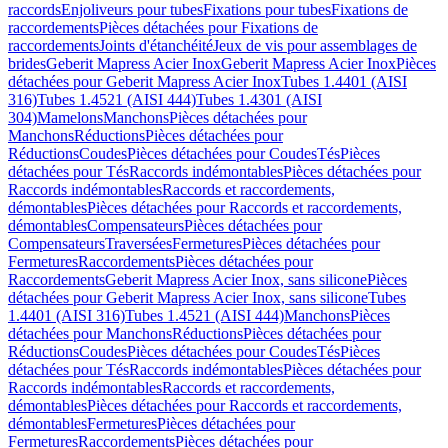
raccords
Enjoliveurs pour tubes
Fixations pour tubes
Fixations de
raccordements
Pièces détachées pour Fixations de
raccordements
Joints d'étanchéité
Jeux de vis pour assemblages de
brides
Geberit Mapress Acier Inox
Geberit Mapress Acier Inox
Pièces
détachées pour Geberit Mapress Acier Inox
Tubes 1.4401 (AISI
316)
Tubes 1.4521 (AISI 444)
Tubes 1.4301 (AISI
304)
Mamelons
Manchons
Pièces détachées pour
Manchons
Réductions
Pièces détachées pour
Réductions
Coudes
Pièces détachées pour Coudes
Tés
Pièces
détachées pour Tés
Raccords indémontables
Pièces détachées pour
Raccords indémontables
Raccords et raccordements,
démontables
Pièces détachées pour Raccords et raccordements,
démontables
Compensateurs
Pièces détachées pour
Compensateurs
Traversées
Fermetures
Pièces détachées pour
Fermetures
Raccordements
Pièces détachées pour
Raccordements
Geberit Mapress Acier Inox, sans silicone
Pièces
détachées pour Geberit Mapress Acier Inox, sans silicone
Tubes
1.4401 (AISI 316)
Tubes 1.4521 (AISI 444)
Manchons
Pièces
détachées pour Manchons
Réductions
Pièces détachées pour
Réductions
Coudes
Pièces détachées pour Coudes
Tés
Pièces
détachées pour Tés
Raccords indémontables
Pièces détachées pour
Raccords indémontables
Raccords et raccordements,
démontables
Pièces détachées pour Raccords et raccordements,
démontables
Fermetures
Pièces détachées pour
Fermetures
Raccordements
Pièces détachées pour