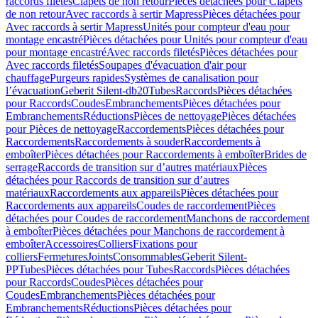
raccords filetés
Clapets de non retour
Pièces détachées pour Clapets
de non retour
Avec raccords à sertir Mapress
Pièces détachées pour
Avec raccords à sertir Mapress
Unités pour compteur d'eau pour
montage encastré
Pièces détachées pour Unités pour compteur d'eau
pour montage encastré
Avec raccords filetés
Pièces détachées pour
Avec raccords filetés
Soupapes d'évacuation d'air pour
chauffage
Purgeurs rapides
Systèmes de canalisation pour
l’évacuation
Geberit Silent-db20
Tubes
Raccords
Pièces détachées
pour Raccords
Coudes
Embranchements
Pièces détachées pour
Embranchements
Réductions
Pièces de nettoyage
Pièces détachées
pour Pièces de nettoyage
Raccordements
Pièces détachées pour
Raccordements
Raccordements à souder
Raccordements à
emboîter
Pièces détachées pour Raccordements à emboîter
Brides de
serrage
Raccords de transition sur d’autres matériaux
Pièces
détachées pour Raccords de transition sur d’autres
matériaux
Raccordements aux appareils
Pièces détachées pour
Raccordements aux appareils
Coudes de raccordement
Pièces
détachées pour Coudes de raccordement
Manchons de raccordement
à emboîter
Pièces détachées pour Manchons de raccordement à
emboîter
Accessoires
Colliers
Fixations pour
colliers
Fermetures
Joints
Consommables
Geberit Silent-
PP
Tubes
Pièces détachées pour Tubes
Raccords
Pièces détachées
pour Raccords
Coudes
Pièces détachées pour
Coudes
Embranchements
Pièces détachées pour
Embranchements
Réductions
Pièces détachées pour