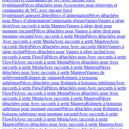
hygiénique
Pièces détachées pour Accessoires pour réservoirs et
commandes de WC avec rinçage forcé
hygiénique
Capteurs
Câbles
Blocs d’alimentation
Pièces détachées
pour Blocs d’alimentation
Composants réseau
Vannes
Vannes à siège
droit
Avec raccords à sertir Mapress
Vannes à siège droit pour
montage encastré
Pièces détachées pour Vannes à siège droit pour
montage encastré
Avec raccords à sertir Mepla
Pièces détachées pour
Avec raccords à sertir Mepla
Avec raccords à sertir Mapress
Avec
raccords filetés
Pièces détachées pour Avec raccords filetés
Vannes à
siège incliné
Pièces détachées pour Vannes à siège incliné
Avec
raccords à sertir FlowFit
Pièces détachées pour Avec raccords à sertir
FlowFit
Avec raccords à sertir Mepla
Pièces détachées pour Avec
raccords à sertir Mepla
Avec raccords à sertir Mapress
Pièces
détachées pour Avec raccords à sertir Mapress
Vannes de
prélèvement
Robinets de vidange
Robinets à boisseau
sphérique
Pièces détachées pour Robinets à boisseau sphérique
Avec
raccords à sertir FlowFit
Pièces détachées pour Avec raccords à sertir
FlowFit
Avec raccords à sertir Mepla
Pièces détachées pour Avec
raccords à sertir Mepla
Avec raccords à sertir Mapress
Pièces
détachées pour Avec raccords à sertir Mapress
Robinets à boisseau
sphérique pour montage encastré
Pièces détachées pour Robinets à
boisseau sphérique pour montage encastré
Avec raccords à sertir
FlowFit
Avec raccords à sertir Mepla
Avec raccords à sertir
Mapress
Pièces détachées pour Avec raccords à sertir Mapress
Avec