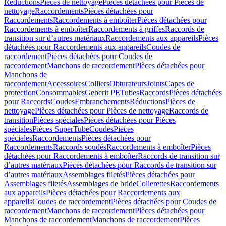
Réductions
Pièces de nettoyage
Pièces détachées pour Pièces de
nettoyage
Raccordements
Pièces détachées pour
Raccordements
Raccordements à emboîter
Pièces détachées pour
Raccordements à emboîter
Raccordements à griffes
Raccords de
transition sur d’autres matériaux
Raccordements aux appareils
Pièces
détachées pour Raccordements aux appareils
Coudes de
raccordement
Pièces détachées pour Coudes de
raccordement
Manchons de raccordement
Pièces détachées pour
Manchons de
raccordement
Accessoires
Colliers
Obturateurs
Joints
Capes de
protection
Consommables
Geberit PE
Tubes
Raccords
Pièces détachées
pour Raccords
Coudes
Embranchements
Réductions
Pièces de
nettoyage
Pièces détachées pour Pièces de nettoyage
Raccords de
transition
Pièces spéciales
Pièces détachées pour Pièces
spéciales
Pièces SuperTube
Coudes
Pièces
spéciales
Raccordements
Pièces détachées pour
Raccordements
Raccords soudés
Raccordements à emboîter
Pièces
détachées pour Raccordements à emboîter
Raccords de transition sur
d’autres matériaux
Pièces détachées pour Raccords de transition sur
d’autres matériaux
Assemblages filetés
Pièces détachées pour
Assemblages filetés
Assemblages de bride
Collerettes
Raccordements
aux appareils
Pièces détachées pour Raccordements aux
appareils
Coudes de raccordement
Pièces détachées pour Coudes de
raccordement
Manchons de raccordement
Pièces détachées pour
Manchons de raccordement
Manchons de raccordement
Pièces