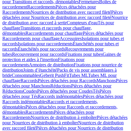
pour Transitions et raccords, démontables
Fermetures
Boîtes de
raccordement
Raccordements
Pièces détachées pour
Raccordements
Nourrices de distribution avec raccord fileté
Pièces
détachées pour Nourrices de distribution avec raccord fileté
Nourrice
de distribution avec raccord à sertir
Compteurs d'eau
Tés pour
chauffage
Transitions et raccords pour chauffage,
démontables
Raccordements pour chauffage
Pièces détachées pour
Raccordements pour chauffage
Accessoires
Isolations pour tubes et
raccords
Isolations pour raccordements
Étanchéités pour tubes et
raccords
Étanchéités pour raccords
Recouvrements pour
tubes
Recouvrement pour raccords
Fixations pour tubes
Gaines de
protection et aides à l'insertion
Fixations pour
raccordements
Armoires de distribution
Fixations pour nourrice de
distribution
Joints d’étanchéité
Packs de vis pour assemblages à
bride
Consommables
Geberit PushFit
Tubes ML
Tubes ML pour
chauffage
Raccords
Pièces détachées pour Raccords
Manchons
Pièces
détachées pour Manchons
Réductions
Pièces détachées pour
Réductions
Coudes
Pièces détachées pour Coudes
Tés
Pièces
détachées pour Tés
Raccords indémontables
Pièces détachées pour
Raccords indémontables
Raccords et raccordements,
démontables
Pièces détachées pour Raccords et raccordements,
démontables
Raccordements
Pièces détachées pour
Raccordements
Nourrices de distribution à emboîter
Pièces détachées
pour Nourrices de distribution à emboîter
Nourrices de distribution
avec raccord fileté
Pièces détachées pour Nourrices de distribution