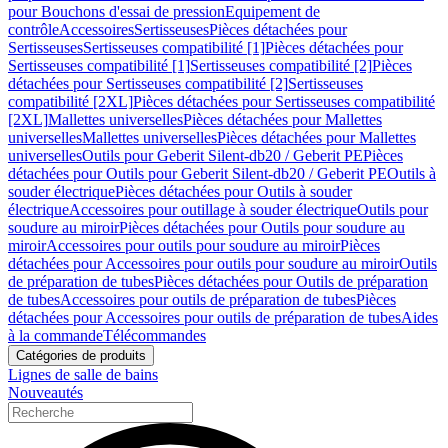
pour Bouchons d'essai de pression
Equipement de
contrôle
Accessoires
Sertisseuses
Pièces détachées pour
Sertisseuses
Sertisseuses compatibilité [1]
Pièces détachées pour
Sertisseuses compatibilité [1]
Sertisseuses compatibilité [2]
Pièces
détachées pour Sertisseuses compatibilité [2]
Sertisseuses
compatibilité [2XL]
Pièces détachées pour Sertisseuses compatibilité
[2XL]
Mallettes universelles
Pièces détachées pour Mallettes
universelles
Mallettes universelles
Pièces détachées pour Mallettes
universelles
Outils pour Geberit Silent-db20 / Geberit PE
Pièces
détachées pour Outils pour Geberit Silent-db20 / Geberit PE
Outils à
souder électrique
Pièces détachées pour Outils à souder
électrique
Accessoires pour outillage à souder électrique
Outils pour
soudure au miroir
Pièces détachées pour Outils pour soudure au
miroir
Accessoires pour outils pour soudure au miroir
Pièces
détachées pour Accessoires pour outils pour soudure au miroir
Outils
de préparation de tubes
Pièces détachées pour Outils de préparation
de tubes
Accessoires pour outils de préparation de tubes
Pièces
détachées pour Accessoires pour outils de préparation de tubes
Aides
à la commande
Télécommandes
Catégories de produits
Lignes de salle de bains
Nouveautés