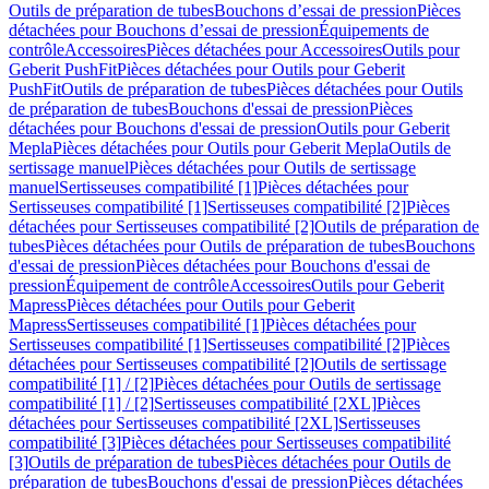
Outils de préparation de tubes
Bouchons d’essai de pression
Pièces
détachées pour Bouchons d’essai de pression
Équipements de
contrôle
Accessoires
Pièces détachées pour Accessoires
Outils pour
Geberit PushFit
Pièces détachées pour Outils pour Geberit
PushFit
Outils de préparation de tubes
Pièces détachées pour Outils
de préparation de tubes
Bouchons d'essai de pression
Pièces
détachées pour Bouchons d'essai de pression
Outils pour Geberit
Mepla
Pièces détachées pour Outils pour Geberit Mepla
Outils de
sertissage manuel
Pièces détachées pour Outils de sertissage
manuel
Sertisseuses compatibilité [1]
Pièces détachées pour
Sertisseuses compatibilité [1]
Sertisseuses compatibilité [2]
Pièces
détachées pour Sertisseuses compatibilité [2]
Outils de préparation de
tubes
Pièces détachées pour Outils de préparation de tubes
Bouchons
d'essai de pression
Pièces détachées pour Bouchons d'essai de
pression
Équipement de contrôle
Accessoires
Outils pour Geberit
Mapress
Pièces détachées pour Outils pour Geberit
Mapress
Sertisseuses compatibilité [1]
Pièces détachées pour
Sertisseuses compatibilité [1]
Sertisseuses compatibilité [2]
Pièces
détachées pour Sertisseuses compatibilité [2]
Outils de sertissage
compatibilité [1] / [2]
Pièces détachées pour Outils de sertissage
compatibilité [1] / [2]
Sertisseuses compatibilité [2XL]
Pièces
détachées pour Sertisseuses compatibilité [2XL]
Sertisseuses
compatibilité [3]
Pièces détachées pour Sertisseuses compatibilité
[3]
Outils de préparation de tubes
Pièces détachées pour Outils de
préparation de tubes
Bouchons d'essai de pression
Pièces détachées