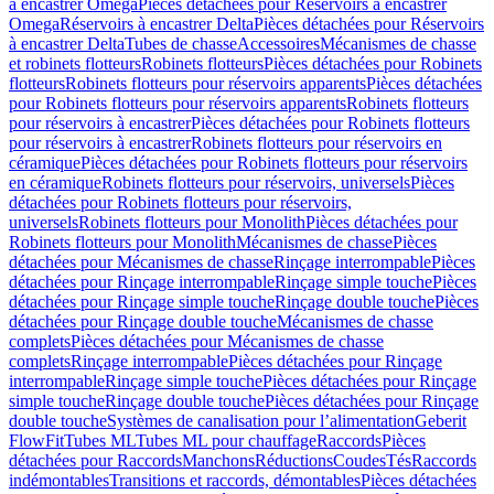
à encastrer Omega
Pièces détachées pour Réservoirs à encastrer
Omega
Réservoirs à encastrer Delta
Pièces détachées pour Réservoirs
à encastrer Delta
Tubes de chasse
Accessoires
Mécanismes de chasse
et robinets flotteurs
Robinets flotteurs
Pièces détachées pour Robinets
flotteurs
Robinets flotteurs pour réservoirs apparents
Pièces détachées
pour Robinets flotteurs pour réservoirs apparents
Robinets flotteurs
pour réservoirs à encastrer
Pièces détachées pour Robinets flotteurs
pour réservoirs à encastrer
Robinets flotteurs pour réservoirs en
céramique
Pièces détachées pour Robinets flotteurs pour réservoirs
en céramique
Robinets flotteurs pour réservoirs, universels
Pièces
détachées pour Robinets flotteurs pour réservoirs,
universels
Robinets flotteurs pour Monolith
Pièces détachées pour
Robinets flotteurs pour Monolith
Mécanismes de chasse
Pièces
détachées pour Mécanismes de chasse
Rinçage interrompable
Pièces
détachées pour Rinçage interrompable
Rinçage simple touche
Pièces
détachées pour Rinçage simple touche
Rinçage double touche
Pièces
détachées pour Rinçage double touche
Mécanismes de chasse
complets
Pièces détachées pour Mécanismes de chasse
complets
Rinçage interrompable
Pièces détachées pour Rinçage
interrompable
Rinçage simple touche
Pièces détachées pour Rinçage
simple touche
Rinçage double touche
Pièces détachées pour Rinçage
double touche
Systèmes de canalisation pour l’alimentation
Geberit
FlowFit
Tubes ML
Tubes ML pour chauffage
Raccords
Pièces
détachées pour Raccords
Manchons
Réductions
Coudes
Tés
Raccords
indémontables
Transitions et raccords, démontables
Pièces détachées