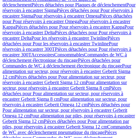
déclenchement
Pièces détachées pour Plaques de déclenchement
Pour
réservoirs à encastrer Sigma
Pièces détachées pour Pour réservoirs à
encastrer Sigma
Pour réservoirs à encastrer Omega
Pièces détachées
pour Pour réservoirs à encastrer Omega
Pour réservoirs à encastrer
Kappa
Pièces détachées pour Pour réservoirs à encastrer Kappa
Pour
réservoirs à encastrer Delta
Pièces détachées pour Pour réservoirs à
encastrer Delta
Pour les réservoirs à encastrer Twinline
Pièces
détachées pour Pour les réservoirs à encastrer Twinline
Pour
réservoirs à encastrer 300T
Pièces détachées pour Pour réservoirs à
encastrer 300T
Accessoires
Consommables
Commandes de WC à
déclenchement électronique du rinçage
Pièces détachées pour
Commandes de WC à déclenchement électronique du rinçage
Pour
alimentation sur secteur, pour réservoirs à encastrer Geberit Sigma
12 cm
Pièces détachées pour Pour alimentation sur secteur, pour
réservoirs à encastrer Geberit Sigma 12 cm
Pour alimentation sur
secteur, pour réservoirs à encastrer Geberit Sigma 8 cm
Pièces
détachées pour Pour alimentation sur secteur, pour réservoirs à
encastrer Geberit Sigma 8 cm
Pour alimentation sur secteur, pour
réservoirs à encastrer Geberit Omega 12 cm
Pièces détachées pour
Pour alimentation sur secteur, pour réservoirs à encastrer Geberit
Omega 12 cm
Pour alimentation par piles, pour réservoirs à encastrer
Geberit Sigma 12 cm
Pièces détachées pour Pour alimentation par
piles, pour réservoirs à encastrer Geberit Sigma 12 cm
Commandes
de WC avec déclenchement pneumatique du rinçage
Pièces
détachées pour Commandes de WC avec déclenchement