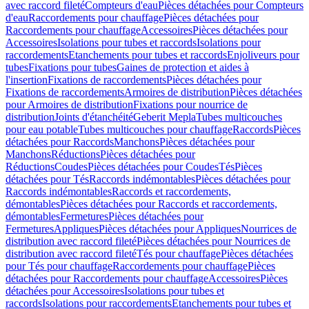
avec raccord fileté
Compteurs d'eau
Pièces détachées pour Compteurs
d'eau
Raccordements pour chauffage
Pièces détachées pour
Raccordements pour chauffage
Accessoires
Pièces détachées pour
Accessoires
Isolations pour tubes et raccords
Isolations pour
raccordements
Etanchements pour tubes et raccords
Enjoliveurs pour
tubes
Fixations pour tubes
Gaines de protection et aides à
l'insertion
Fixations de raccordements
Pièces détachées pour
Fixations de raccordements
Armoires de distribution
Pièces détachées
pour Armoires de distribution
Fixations pour nourrice de
distribution
Joints d'étanchéité
Geberit Mepla
Tubes multicouches
pour eau potable
Tubes multicouches pour chauffage
Raccords
Pièces
détachées pour Raccords
Manchons
Pièces détachées pour
Manchons
Réductions
Pièces détachées pour
Réductions
Coudes
Pièces détachées pour Coudes
Tés
Pièces
détachées pour Tés
Raccords indémontables
Pièces détachées pour
Raccords indémontables
Raccords et raccordements,
démontables
Pièces détachées pour Raccords et raccordements,
démontables
Fermetures
Pièces détachées pour
Fermetures
Appliques
Pièces détachées pour Appliques
Nourrices de
distribution avec raccord fileté
Pièces détachées pour Nourrices de
distribution avec raccord fileté
Tés pour chauffage
Pièces détachées
pour Tés pour chauffage
Raccordements pour chauffage
Pièces
détachées pour Raccordements pour chauffage
Accessoires
Pièces
détachées pour Accessoires
Isolations pour tubes et
raccords
Isolations pour raccordements
Etanchements pour tubes et