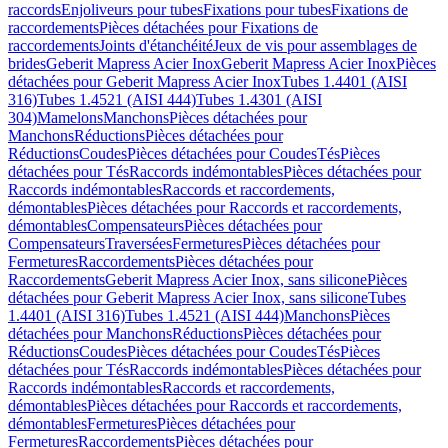
raccords
Enjoliveurs pour tubes
Fixations pour tubes
Fixations de
raccordements
Pièces détachées pour Fixations de
raccordements
Joints d'étanchéité
Jeux de vis pour assemblages de
brides
Geberit Mapress Acier Inox
Geberit Mapress Acier Inox
Pièces
détachées pour Geberit Mapress Acier Inox
Tubes 1.4401 (AISI
316)
Tubes 1.4521 (AISI 444)
Tubes 1.4301 (AISI
304)
Mamelons
Manchons
Pièces détachées pour
Manchons
Réductions
Pièces détachées pour
Réductions
Coudes
Pièces détachées pour Coudes
Tés
Pièces
détachées pour Tés
Raccords indémontables
Pièces détachées pour
Raccords indémontables
Raccords et raccordements,
démontables
Pièces détachées pour Raccords et raccordements,
démontables
Compensateurs
Pièces détachées pour
Compensateurs
Traversées
Fermetures
Pièces détachées pour
Fermetures
Raccordements
Pièces détachées pour
Raccordements
Geberit Mapress Acier Inox, sans silicone
Pièces
détachées pour Geberit Mapress Acier Inox, sans silicone
Tubes
1.4401 (AISI 316)
Tubes 1.4521 (AISI 444)
Manchons
Pièces
détachées pour Manchons
Réductions
Pièces détachées pour
Réductions
Coudes
Pièces détachées pour Coudes
Tés
Pièces
détachées pour Tés
Raccords indémontables
Pièces détachées pour
Raccords indémontables
Raccords et raccordements,
démontables
Pièces détachées pour Raccords et raccordements,
démontables
Fermetures
Pièces détachées pour
Fermetures
Raccordements
Pièces détachées pour