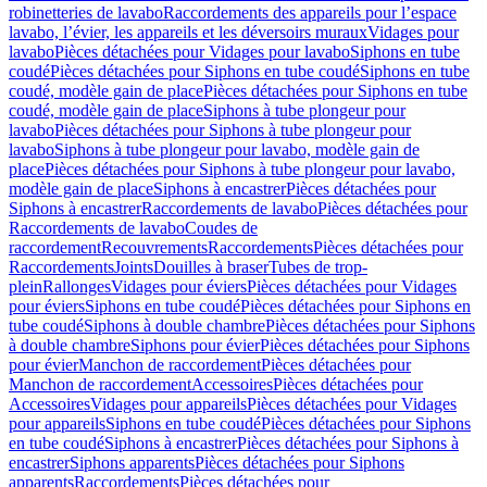
robinetteries de lavabo
Raccordements des appareils pour l’espace
lavabo, l’évier, les appareils et les déversoirs muraux
Vidages pour
lavabo
Pièces détachées pour Vidages pour lavabo
Siphons en tube
coudé
Pièces détachées pour Siphons en tube coudé
Siphons en tube
coudé, modèle gain de place
Pièces détachées pour Siphons en tube
coudé, modèle gain de place
Siphons à tube plongeur pour
lavabo
Pièces détachées pour Siphons à tube plongeur pour
lavabo
Siphons à tube plongeur pour lavabo, modèle gain de
place
Pièces détachées pour Siphons à tube plongeur pour lavabo,
modèle gain de place
Siphons à encastrer
Pièces détachées pour
Siphons à encastrer
Raccordements de lavabo
Pièces détachées pour
Raccordements de lavabo
Coudes de
raccordement
Recouvrements
Raccordements
Pièces détachées pour
Raccordements
Joints
Douilles à braser
Tubes de trop-
plein
Rallonges
Vidages pour éviers
Pièces détachées pour Vidages
pour éviers
Siphons en tube coudé
Pièces détachées pour Siphons en
tube coudé
Siphons à double chambre
Pièces détachées pour Siphons
à double chambre
Siphons pour évier
Pièces détachées pour Siphons
pour évier
Manchon de raccordement
Pièces détachées pour
Manchon de raccordement
Accessoires
Pièces détachées pour
Accessoires
Vidages pour appareils
Pièces détachées pour Vidages
pour appareils
Siphons en tube coudé
Pièces détachées pour Siphons
en tube coudé
Siphons à encastrer
Pièces détachées pour Siphons à
encastrer
Siphons apparents
Pièces détachées pour Siphons
apparents
Raccordements
Pièces détachées pour