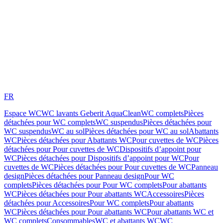
FR
Espace WC
WC lavants Geberit AquaClean
WC complets
Pièces
détachées pour WC complets
WC suspendus
Pièces détachées pour
WC suspendus
WC au sol
Pièces détachées pour WC au sol
Abattants
WC
Pièces détachées pour Abattants WC
Pour cuvettes de WC
Pièces
détachées pour Pour cuvettes de WC
Dispositifs d’appoint pour
WC
Pièces détachées pour Dispositifs d’appoint pour WC
Pour
cuvettes de WC
Pièces détachées pour Pour cuvettes de WC
Panneau
design
Pièces détachées pour Panneau design
Pour WC
complets
Pièces détachées pour Pour WC complets
Pour abattants
WC
Pièces détachées pour Pour abattants WC
Accessoires
Pièces
détachées pour Accessoires
Pour WC complets
Pour abattants
WC
Pièces détachées pour Pour abattants WC
Pour abattants WC et
WC complets
Consommables
WC et abattants WC
WC