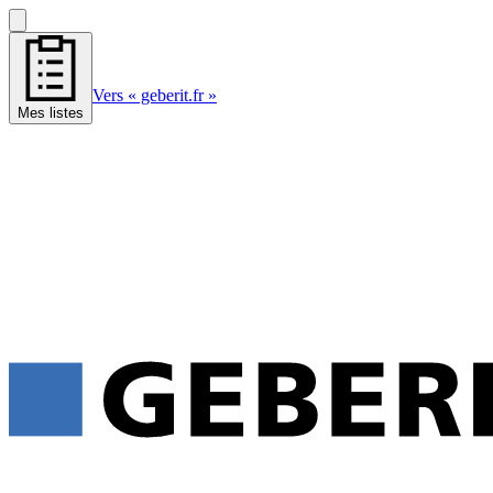
Vers « geberit.fr »
Mes listes