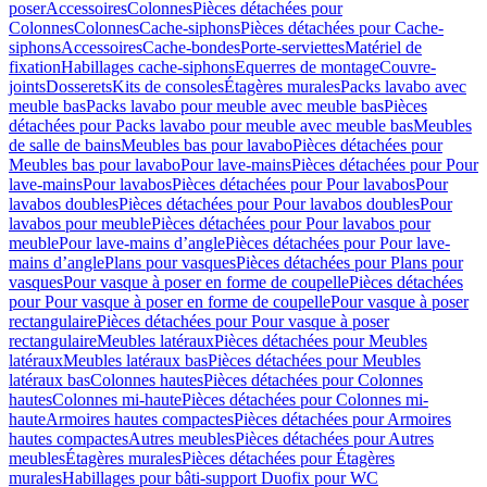
poser
Accessoires
Colonnes
Pièces détachées pour
Colonnes
Colonnes
Cache-siphons
Pièces détachées pour Cache-
siphons
Accessoires
Cache-bondes
Porte-serviettes
Matériel de
fixation
Habillages cache-siphons
Equerres de montage
Couvre-
joints
Dosserets
Kits de consoles
Étagères murales
Packs lavabo avec
meuble bas
Packs lavabo pour meuble avec meuble bas
Pièces
détachées pour Packs lavabo pour meuble avec meuble bas
Meubles
de salle de bains
Meubles bas pour lavabo
Pièces détachées pour
Meubles bas pour lavabo
Pour lave-mains
Pièces détachées pour Pour
lave-mains
Pour lavabos
Pièces détachées pour Pour lavabos
Pour
lavabos doubles
Pièces détachées pour Pour lavabos doubles
Pour
lavabos pour meuble
Pièces détachées pour Pour lavabos pour
meuble
Pour lave-mains d’angle
Pièces détachées pour Pour lave-
mains d’angle
Plans pour vasques
Pièces détachées pour Plans pour
vasques
Pour vasque à poser en forme de coupelle
Pièces détachées
pour Pour vasque à poser en forme de coupelle
Pour vasque à poser
rectangulaire
Pièces détachées pour Pour vasque à poser
rectangulaire
Meubles latéraux
Pièces détachées pour Meubles
latéraux
Meubles latéraux bas
Pièces détachées pour Meubles
latéraux bas
Colonnes hautes
Pièces détachées pour Colonnes
hautes
Colonnes mi-haute
Pièces détachées pour Colonnes mi-
haute
Armoires hautes compactes
Pièces détachées pour Armoires
hautes compactes
Autres meubles
Pièces détachées pour Autres
meubles
Étagères murales
Pièces détachées pour Étagères
murales
Habillages pour bâti-support Duofix pour WC