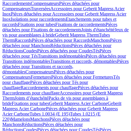
Raccordements
Compensateurs
Pièces détachées pour
Compensateurs
Traversées
Accessoires pour Geberit Mapress Acier
Inox
Pièces détachées pour Accessoires pour Geberit Mapress Acier
Inox
Isolations pour raccordements
Etanchements pour tubes et
raccords
Fixations pour tubes
Fixations de raccordements
Pièces
détachées pour Fixations de raccordements
Joints d'étanchéité
Jeux de
vis pour assemblages à bride
Geberit Mapress Therm
Tubes
Therm
Raccords
Pièces détachées pour Raccords
Manchons
Pièces
détachées pour Manchons
Réductions
Pièces détachées pour
Réductions
Coudes
Pièces détachées pour Coudes
Tés
Pièces
détachées pour Tés
Transitions indémontables
Pièces détachées pour
Transitions indémontables
Transitions et raccords, démontables
Pièces
détachées pour Transitions et raccords,
démontables
Compensateurs
Pièces détachées pour
Compensateurs
Fermetures
Pièces détachées pour Fermetures
Tés
pour chauffage
Pièces détachées pour Tés pour
chauffage
Raccordements pour chauffage
Pièces détachées pour
Raccordements pour chauffage
Accessoires pour Geberit Mapress
Therm
Joints d’étanchéité
Packs de vis pour assemblages à
bride
Fixations pour tubes
Geberit Mapress Acier Carbone
Geberit
Mapress Acier Carbone
Pièces détachées pour Geberit Mapress
Acier Carbone
Tubes 1.0034 (E 195)
Tubes 1.0215 (E
220)
Mamelons
Manchons
Pièces détachées pour
Manchons
Réductions
Pièces détachées pour
Réductions
Coudes
Pièces détachées pour Coudes
Tés
Pièces