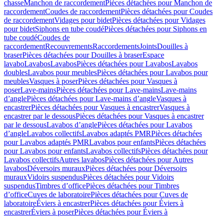
chasse
Manchon de raccordement
Pièces détachées pour Manchon de
raccordement
Coudes de raccordement
Pièces détachées pour Coudes
de raccordement
Vidages pour bidet
Pièces détachées pour Vidages
pour bidet
Siphons en tube coudé
Pièces détachées pour Siphons en
tube coudé
Coudes de
raccordement
Recouvrements
Raccordements
Joints
Douilles à
braser
Pièces détachées pour Douilles à braser
Espace
lavabo
Lavabos
Lavabos
Pièces détachées pour Lavabos
Lavabos
doubles
Lavabos pour meubles
Pièces détachées pour Lavabos pour
meubles
Vasques à poser
Pièces détachées pour Vasques à
poser
Lave-mains
Pièces détachées pour Lave-mains
Lave-mains
d’angle
Pièces détachées pour Lave-mains d’angle
Vasques à
encastrer
Pièces détachées pour Vasques à encastrer
Vasques à
encastrer par le dessous
Pièces détachées pour Vasques à encastrer
par le dessous
Lavabos d’angle
Pièces détachées pour Lavabos
d’angle
Lavabos collectifs
Lavabos adaptés PMR
Pièces détachées
pour Lavabos adaptés PMR
Lavabos pour enfants
Pièces détachées
pour Lavabos pour enfants
Lavabos collectifs
Pièces détachées pour
Lavabos collectifs
Autres lavabos
Pièces détachées pour Autres
lavabos
Déversoirs muraux
Pièces détachées pour Déversoirs
muraux
Vidoirs suspendus
Pièces détachées pour Vidoirs
suspendus
Timbres dʼoffice
Pièces détachées pour Timbres
dʼoffice
Cuves de laboratoire
Pièces détachées pour Cuves de
laboratoire
Éviers à encastrer
Pièces détachées pour Éviers à
encastrer
Éviers à poser
Pièces détachées pour Éviers à