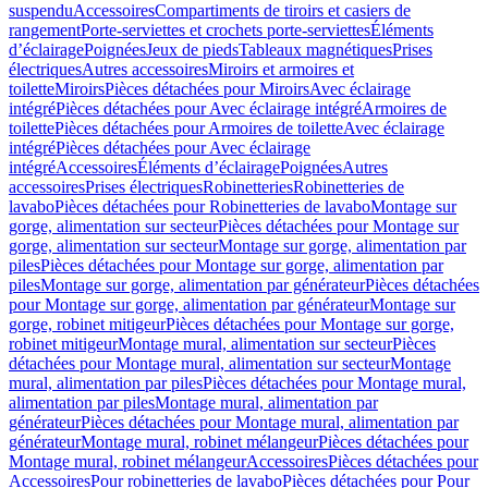
suspendu
Accessoires
Compartiments de tiroirs et casiers de
rangement
Porte-serviettes et crochets porte-serviettes
Éléments
d’éclairage
Poignées
Jeux de pieds
Tableaux magnétiques
Prises
électriques
Autres accessoires
Miroirs et armoires et
toilette
Miroirs
Pièces détachées pour Miroirs
Avec éclairage
intégré
Pièces détachées pour Avec éclairage intégré
Armoires de
toilette
Pièces détachées pour Armoires de toilette
Avec éclairage
intégré
Pièces détachées pour Avec éclairage
intégré
Accessoires
Éléments d’éclairage
Poignées
Autres
accessoires
Prises électriques
Robinetteries
Robinetteries de
lavabo
Pièces détachées pour Robinetteries de lavabo
Montage sur
gorge, alimentation sur secteur
Pièces détachées pour Montage sur
gorge, alimentation sur secteur
Montage sur gorge, alimentation par
piles
Pièces détachées pour Montage sur gorge, alimentation par
piles
Montage sur gorge, alimentation par générateur
Pièces détachées
pour Montage sur gorge, alimentation par générateur
Montage sur
gorge, robinet mitigeur
Pièces détachées pour Montage sur gorge,
robinet mitigeur
Montage mural, alimentation sur secteur
Pièces
détachées pour Montage mural, alimentation sur secteur
Montage
mural, alimentation par piles
Pièces détachées pour Montage mural,
alimentation par piles
Montage mural, alimentation par
générateur
Pièces détachées pour Montage mural, alimentation par
générateur
Montage mural, robinet mélangeur
Pièces détachées pour
Montage mural, robinet mélangeur
Accessoires
Pièces détachées pour
Accessoires
Pour robinetteries de lavabo
Pièces détachées pour Pour