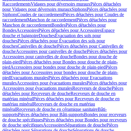
Raccordements
Vidages pour déversoirs muraux
Pièces détachées
pour Vidages pour déversoirs muraux
Siphons
Pièces détachées pour
Siphons
Coudes de raccordement
Pièces détachées pour Coudes de
raccordement
Manchon de raccordement
Pièces détachées pour
Manchon de raccordement
Bondes
Pièces détachées pour
Bondes
Accessoires
Pièces détachées pour Accessoires
Espace
douche et baignoire
Douches
Évacuation des sols pour
douches
Pièces détachées pour Évacuation des sols pour
douches
Canivelles de douche
Pièces détachées pour Canivelles de
douche
Accessoires pour canivelles de douche
Pièces détachées pour
Accessoires pour canivelles de douche
Bondes pour douche de
plain-pied
Pièces détachées pour Bondes pour douche de plain-
pied
Accessoires pour bondes pour douche de plain-pied
Pièces
détachées pour Accessoires pour bondes pour douche de plain-
pied
Evacuations murales
Pièces détachées pour Evacuations
murales
Accessoires pour évacuations murales
Pièces détachées pour
Accessoires pour évacuations murales
Receveurs de douche
Pièces
détachées pour Receveurs de douche
Receveurs de douche en
matériau minéral
Pièces détachées pour Receveurs de douche en
matériau minéral
Receveurs de douche en matériau
minéral
Receveurs de douche en céramique sanitaire
Bâti-
supports
Pièces détachées pour Bâti-supports
Bondes pour receveurs
de douche spécifiques
Pièces détachées pour Bondes pour receveurs
de douche spécifiques
Accessoires
Séparations de douche
Pièces
détachées pour Séparations de douche
Séparations de douche