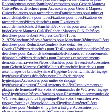
Raccordements pour chauffage
Accessoires pour Geberit Mapress
Cuivre
Pièces détachées pour Accessoires pour Geberit Mapress
Cuivre
Isolations pour raccordements
Etanchements pour tubes et
raccords
Enjoliveurs pour tubes
Fixations pour tubes
Fixations de
raccordements
Pièces détachées pour Fixations de
raccordements
Joints d'étanchéité
Jeux de vis pour assemblages à
bride
Geberit Mapress CuNiFe
Geberit Mapress CuNiFe
Pièces
détachées pour Geberit Mapress CuNiFe
Tubes
2.1972
Manchons
Pièces détachées pour Manchons
Réductions
Pièces
détachées pour Réductions
Coudes
Pièces détachées pour
Coudes
Tés
Pièces détachées pour Tés
Raccords indémontables
Pièces
détachées pour Raccords indémontables
Raccords et raccordements,
démontables
Pièces détachées pour Raccords et raccordements,
démontables
Traversées
Pièces détachées pour Traversées
Accessoires
pour Geberit Mapress CuNiFe
Joints d'étanchéité
Jeux de vis pour
assemblages de brides
Système d’hygiène Geberit
Unités de rinçage
hygiéniques
Pièces détachées pour Unités de rinçage
hygiéniques
Accessoires pour unités de rinçage
hygiéniques
Capteurs
Câbles
Limiteurs de débit
Recouvrements et
plaques de fermeture
Réservoirs et commandes de WC avec rinçage
forcé hygiénique
Pièces détachées pour Réservoirs et commandes de
WC avec rinçage forcé hygiénique
Réservoirs à encastrer avec
rinçage forcé hygiénique
Modules d’hygiène à intégrer
Pièces
détachées pour Modules d’hygiène à intégrer
Accessoires pour
réservoirs et commandes de WC avec rinçage forcé