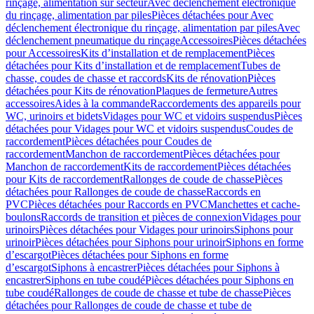
rinçage, alimentation sur secteur
Avec déclenchement électronique
du rinçage, alimentation par piles
Pièces détachées pour Avec
déclenchement électronique du rinçage, alimentation par piles
Avec
déclenchement pneumatique du rinçage
Accessoires
Pièces détachées
pour Accessoires
Kits d’installation et de remplacement
Pièces
détachées pour Kits d’installation et de remplacement
Tubes de
chasse, coudes de chasse et raccords
Kits de rénovation
Pièces
détachées pour Kits de rénovation
Plaques de fermeture
Autres
accessoires
Aides à la commande
Raccordements des appareils pour
WC, urinoirs et bidets
Vidages pour WC et vidoirs suspendus
Pièces
détachées pour Vidages pour WC et vidoirs suspendus
Coudes de
raccordement
Pièces détachées pour Coudes de
raccordement
Manchon de raccordement
Pièces détachées pour
Manchon de raccordement
Kits de raccordement
Pièces détachées
pour Kits de raccordement
Rallonges de coude de chasse
Pièces
détachées pour Rallonges de coude de chasse
Raccords en
PVC
Pièces détachées pour Raccords en PVC
Manchettes et cache-
boulons
Raccords de transition et pièces de connexion
Vidages pour
urinoirs
Pièces détachées pour Vidages pour urinoirs
Siphons pour
urinoir
Pièces détachées pour Siphons pour urinoir
Siphons en forme
d’escargot
Pièces détachées pour Siphons en forme
d’escargot
Siphons à encastrer
Pièces détachées pour Siphons à
encastrer
Siphons en tube coudé
Pièces détachées pour Siphons en
tube coudé
Rallonges de coude de chasse et tube de chasse
Pièces
détachées pour Rallonges de coude de chasse et tube de