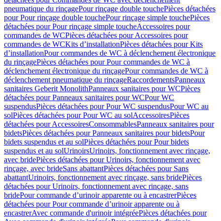
pneumatique du rinçage
Pour rinçage double touche
Pièces détachées
pour Pour rinçage double touche
Pour rinçage simple touche
Pièces
détachées pour Pour rinçage simple touche
Accessoires pour
commandes de WC
Pièces détachées pour Accessoires pour
commandes de WC
Kits d’installation
Pièces détachées pour Kits
d’installation
Pour commandes de WC à déclenchement électronique
du rinçage
Pièces détachées pour Pour commandes de WC à
déclenchement électronique du rinçage
Pour commandes de WC à
déclenchement pneumatique du rinçage
Raccordements
Panneaux
sanitaires Geberit Monolith
Panneaux sanitaires pour WC
Pièces
détachées pour Panneaux sanitaires pour WC
Pour WC
suspendus
Pièces détachées pour Pour WC suspendus
Pour WC au
sol
Pièces détachées pour Pour WC au sol
Accessoires
Pièces
détachées pour Accessoires
Consommables
Panneaux sanitaires pour
bidets
Pièces détachées pour Panneaux sanitaires pour bidets
Pour
bidets suspendus et au sol
Pièces détachées pour Pour bidets
suspendus et au sol
Urinoirs
Urinoirs, fonctionnement avec rinçage,
avec bride
Pièces détachées pour Urinoirs, fonctionnement avec
rinçage, avec bride
Sans abattant
Pièces détachées pour Sans
abattant
Urinoirs, fonctionnement avec rinçage, sans bride
Pièces
détachées pour Urinoirs, fonctionnement avec rinçage, sans
bride
Pour commande d’urinoir apparente ou à encastrer
Pièces
détachées pour Pour commande d’urinoir apparente ou à
encastrer
Avec commande d'urinoir intégrée
Pièces détachées pour