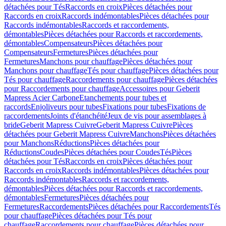
détachées pour Tés
Raccords en croix
Pièces détachées pour
Raccords en croix
Raccords indémontables
Pièces détachées pour
Raccords indémontables
Raccords et raccordements,
démontables
Pièces détachées pour Raccords et raccordements,
démontables
Compensateurs
Pièces détachées pour
Compensateurs
Fermetures
Pièces détachées pour
Fermetures
Manchons pour chauffage
Pièces détachées pour
Manchons pour chauffage
Tés pour chauffage
Pièces détachées pour
Tés pour chauffage
Raccordements pour chauffage
Pièces détachées
pour Raccordements pour chauffage
Accessoires pour Geberit
Mapress Acier Carbone
Etanchements pour tubes et
raccords
Enjoliveurs pour tubes
Fixations pour tubes
Fixations de
raccordements
Joints d'étanchéité
Jeux de vis pour assemblages à
bride
Geberit Mapress Cuivre
Geberit Mapress Cuivre
Pièces
détachées pour Geberit Mapress Cuivre
Manchons
Pièces détachées
pour Manchons
Réductions
Pièces détachées pour
Réductions
Coudes
Pièces détachées pour Coudes
Tés
Pièces
détachées pour Tés
Raccords en croix
Pièces détachées pour
Raccords en croix
Raccords indémontables
Pièces détachées pour
Raccords indémontables
Raccords et raccordements,
démontables
Pièces détachées pour Raccords et raccordements,
démontables
Fermetures
Pièces détachées pour
Fermetures
Raccordements
Pièces détachées pour Raccordements
Tés
pour chauffage
Pièces détachées pour Tés pour
chauffage
Raccordements pour chauffage
Pièces détachées pour