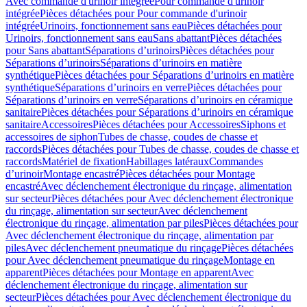
Avec commande d'urinoir intégrée
Pour commande d'urinoir
intégrée
Pièces détachées pour Pour commande d'urinoir
intégrée
Urinoirs, fonctionnement sans eau
Pièces détachées pour
Urinoirs, fonctionnement sans eau
Sans abattant
Pièces détachées
pour Sans abattant
Séparations d’urinoirs
Pièces détachées pour
Séparations d’urinoirs
Séparations d’urinoirs en matière
synthétique
Pièces détachées pour Séparations d’urinoirs en matière
synthétique
Séparations d’urinoirs en verre
Pièces détachées pour
Séparations d’urinoirs en verre
Séparations d’urinoirs en céramique
sanitaire
Pièces détachées pour Séparations d’urinoirs en céramique
sanitaire
Accessoires
Pièces détachées pour Accessoires
Siphons et
accessoires de siphon
Tubes de chasse, coudes de chasse et
raccords
Pièces détachées pour Tubes de chasse, coudes de chasse et
raccords
Matériel de fixation
Habillages latéraux
Commandes
dʼurinoir
Montage encastré
Pièces détachées pour Montage
encastré
Avec déclenchement électronique du rinçage, alimentation
sur secteur
Pièces détachées pour Avec déclenchement électronique
du rinçage, alimentation sur secteur
Avec déclenchement
électronique du rinçage, alimentation par piles
Pièces détachées pour
Avec déclenchement électronique du rinçage, alimentation par
piles
Avec déclenchement pneumatique du rinçage
Pièces détachées
pour Avec déclenchement pneumatique du rinçage
Montage en
apparent
Pièces détachées pour Montage en apparent
Avec
déclenchement électronique du rinçage, alimentation sur
secteur
Pièces détachées pour Avec déclenchement électronique du