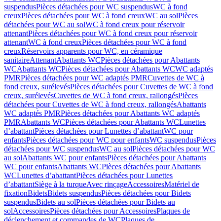
suspendus
Pièces détachées pour WC suspendus
WC à fond
creux
Pièces détachées pour WC à fond creux
WC au sol
Pièces
détachées pour WC au sol
WC à fond creux pour réservoir
attenant
Pièces détachées pour WC à fond creux pour réservoir
attenant
WC à fond creux
Pièces détachées pour WC à fond
creux
Réservoirs apparents pour WC, en céramique
sanitaire
Attenant
Abattants WC
Pièces détachées pour Abattants
WC
Abattants WC
Pièces détachées pour Abattants WC
WC adaptés
PMR
Pièces détachées pour WC adaptés PMR
Cuvettes de WC à
fond creux, surélevés
Pièces détachées pour Cuvettes de WC à fond
creux, surélevés
Cuvettes de WC à fond creux, rallongés
Pièces
détachées pour Cuvettes de WC à fond creux, rallongés
Abattants
WC adaptés PMR
Pièces détachées pour Abattants WC adaptés
PMR
Abattants WC
Pièces détachées pour Abattants WC
Lunettes
d’abattant
Pièces détachées pour Lunettes d’abattant
WC pour
enfants
Pièces détachées pour WC pour enfants
WC suspendus
Pièces
détachées pour WC suspendus
WC au sol
Pièces détachées pour WC
au sol
Abattants WC pour enfants
Pièces détachées pour Abattants
WC pour enfants
Abattants WC
Pièces détachées pour Abattants
WC
Lunettes d’abattant
Pièces détachées pour Lunettes
d’abattant
Siège à la turque
Avec rinçage
Accessoires
Matériel de
fixation
Bidets
Bidets suspendus
Pièces détachées pour Bidets
suspendus
Bidets au sol
Pièces détachées pour Bidets au
sol
Accessoires
Pièces détachées pour Accessoires
Plaques de
déclenchement et commandes de WC
Plaques de