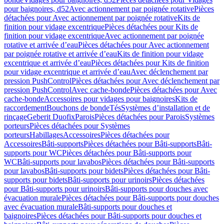
pour baignoires, d52
Avec actionnement par poignée rotative
Pièces
détachées pour Avec actionnement par poignée rotative
Kits de
finition pour vidage excentrique
Pièces détachées pour Kits de
finition pour vidage excentrique
Avec actionnement par poignée
rotative et arrivée d’eau
Pièces détachées pour Avec actionnement
par poignée rotative et arrivée d’eau
Kits de finition pour vidage
excentrique et arrivée d’eau
Pièces détachées pour Kits de finition
pour vidage excentrique et arrivée d’eau
Avec déclenchement par
pression PushControl
Pièces détachées pour Avec déclenchement par
pression PushControl
Avec cache-bonde
Pièces détachées pour Avec
cache-bonde
Accessoires pour vidages pour baignoires
Kits de
raccordement
Bouchons de bonde
Tés
Systèmes d’installation et de
rinçage
Geberit Duofix
Parois
Pièces détachées pour Parois
Systèmes
porteurs
Pièces détachées pour Systèmes
porteurs
Habillages
Accessoires
Pièces détachées pour
Accessoires
Bâti-supports
Pièces détachées pour Bâti-supports
Bâti-
supports pour WC
Pièces détachées pour Bâti-supports pour
WC
Bâti-supports pour lavabos
Pièces détachées pour Bâti-supports
pour lavabos
Bâti-supports pour bidets
Pièces détachées pour Bâti-
supports pour bidets
Bâti-supports pour urinoirs
Pièces détachées
pour Bâti-supports pour urinoirs
Bâti-supports pour douches avec
évacuation murale
Pièces détachées pour Bâti-supports pour douches
avec évacuation murale
Bâti-supports pour douches et
baignoires
Pièces détachées pour Bâti-supports pour douches et