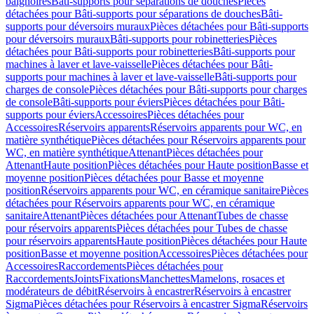
baignoires
Bâti-supports pour séparations de douches
Pièces
détachées pour Bâti-supports pour séparations de douches
Bâti-
supports pour déversoirs muraux
Pièces détachées pour Bâti-supports
pour déversoirs muraux
Bâti-supports pour robinetteries
Pièces
détachées pour Bâti-supports pour robinetteries
Bâti-supports pour
machines à laver et lave-vaisselle
Pièces détachées pour Bâti-
supports pour machines à laver et lave-vaisselle
Bâti-supports pour
charges de console
Pièces détachées pour Bâti-supports pour charges
de console
Bâti-supports pour éviers
Pièces détachées pour Bâti-
supports pour éviers
Accessoires
Pièces détachées pour
Accessoires
Réservoirs apparents
Réservoirs apparents pour WC, en
matière synthétique
Pièces détachées pour Réservoirs apparents pour
WC, en matière synthétique
Attenant
Pièces détachées pour
Attenant
Haute position
Pièces détachées pour Haute position
Basse et
moyenne position
Pièces détachées pour Basse et moyenne
position
Réservoirs apparents pour WC, en céramique sanitaire
Pièces
détachées pour Réservoirs apparents pour WC, en céramique
sanitaire
Attenant
Pièces détachées pour Attenant
Tubes de chasse
pour réservoirs apparents
Pièces détachées pour Tubes de chasse
pour réservoirs apparents
Haute position
Pièces détachées pour Haute
position
Basse et moyenne position
Accessoires
Pièces détachées pour
Accessoires
Raccordements
Pièces détachées pour
Raccordements
Joints
Fixations
Manchettes
Mamelons, rosaces et
modérateurs de débit
Réservoirs à encastrer
Réservoirs à encastrer
Sigma
Pièces détachées pour Réservoirs à encastrer Sigma
Réservoirs