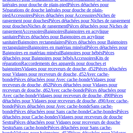
latérales pour douche de plain-pied
Pièces détachées pour
Séparations de douche latérales pour douche de plain-
pied
Accessoires
Pièces détachées pour Accessoires
Niches de
rangement pour douches
Pièces détachées pour Niches de rangement
pour douches
Niches de rangement
Pièces détachées pour Niches de
rangement
Accessoires
Baignoires
Baignoires en acrylique
sanitaire
Pièces détachées pour Baignoires en acrylique
sanitaire
Baignoires rectangulaires
Pièces détachées pour Baignoires
rectangulaires
Baignoires en matériau minéral
Pièces détachées pour
Baignoires en matériau minéral
Baignoires pour bébés
Pièces
détachées pour Baignoires pour bébés
Accessoires
Kits de
réparation
Raccordements des appareils pour douches et
baignoires
Vidages pour receveurs de douche, d52
Pièces détachées
pour Vidages pour receveurs de douche, d52
Avec cache-
bonde
Pièces détachées pour Avec cache-bonde
Vidages pour
receveurs de douche, d62
Pièces détachées pour Vidages pour
receveurs de douche, d62
Avec cache-bonde
Pièces détachées pour
Avec cache-bonde
Vidages pour receveurs de douche, d90
Pièces
détachées pour Vidages pour receveurs de douche, d90
Avec cache-
bonde
Pièces détachées pour Avec cache-bonde
Sans cache-
bonde
Pièces détachées pour Sans cache-bonde
Cache-bondes
Pièces
détachées pour Cache-bondes
Vidages pour receveurs de douche
Sestra
Pièces détachées pour Vidages pour receveurs de douche
Sestra
Sans cache-bonde
Pièces détachées pour Sans cache-
bonde
Vidages pour baignoires, d52
Pièces détachées pour Vidages