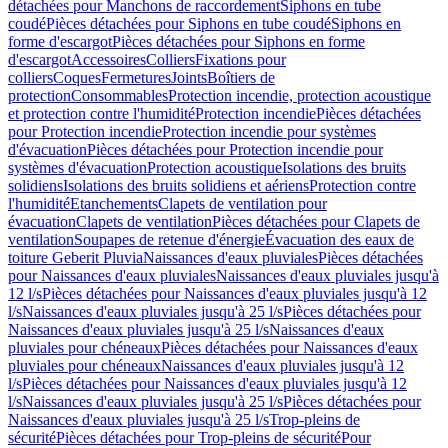
détachées pour Manchons de raccordement
Siphons en tube
coudé
Pièces détachées pour Siphons en tube coudé
Siphons en
forme d'escargot
Pièces détachées pour Siphons en forme
d'escargot
Accessoires
Colliers
Fixations pour
colliers
Coques
Fermetures
Joints
Boîtiers de
protection
Consommables
Protection incendie, protection acoustique
et protection contre l'humidité
Protection incendie
Pièces détachées
pour Protection incendie
Protection incendie pour systèmes
d'évacuation
Pièces détachées pour Protection incendie pour
systèmes d'évacuation
Protection acoustique
Isolations des bruits
solidiens
Isolations des bruits solidiens et aériens
Protection contre
l'humidité
Etanchements
Clapets de ventilation pour
évacuation
Clapets de ventilation
Pièces détachées pour Clapets de
ventilation
Soupapes de retenue d'énergie
Évacuation des eaux de
toiture Geberit Pluvia
Naissances d'eaux pluviales
Pièces détachées
pour Naissances d'eaux pluviales
Naissances d'eaux pluviales jusqu'à
12 l/s
Pièces détachées pour Naissances d'eaux pluviales jusqu'à 12
l/s
Naissances d'eaux pluviales jusqu'à 25 l/s
Pièces détachées pour
Naissances d'eaux pluviales jusqu'à 25 l/s
Naissances d'eaux
pluviales pour chéneaux
Pièces détachées pour Naissances d'eaux
pluviales pour chéneaux
Naissances d'eaux pluviales jusqu'à 12
l/s
Pièces détachées pour Naissances d'eaux pluviales jusqu'à 12
l/s
Naissances d'eaux pluviales jusqu'à 25 l/s
Pièces détachées pour
Naissances d'eaux pluviales jusqu'à 25 l/s
Trop-pleins de
sécurité
Pièces détachées pour Trop-pleins de sécurité
Pour