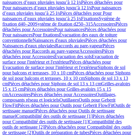
naissances d’eaux pluviales jusqu’à 12 l/s
Pièces détachées pour
Pour naissances d’eaux pluviales jusqu’à 12 l/s
Pour naissances
d’eaux pluviales jusqu’à 25 l/s
Pièces détachées pour Pour
naissances d’eaux pluviales jusqu’à 25 l/s
Fixations
Système de
fixation d40–200
Système de fixation d250–315
Accessoires
Pièces
détachées pour Accessoires
Pour naissances
Pièces détachées pour
Pour naissances
Pour fixations
Évacuation des eaux de toiture
conventionnelle
Naissances d'eaux pluviales
Pièces détachées pour
Naissances d'eaux pluviales
Raccords au pare-vapeur
Pièces
détachées pour Raccords au pare-vapeur
Accessoires
Pièces
détachées pour Accessoires
Évacuation des sols
Evacuation de
surface pour l'intérieur et l'extérieur
Pièces détachées pour
Evacuation de surface pour l'intérieur et l'extérieur
Siphons de sol
pour balcons et terrasses, 10 x 10 cm
Pièces détachées pour Siphons
de sol pour balcons et terrasses, 10 x 10 cm
Siphons de sol 13 x 13
cm
Pièces détachées pour Siphons de sol 13 x 13 cm
Grilles-avaloirs
15 x 15 cm
Pièces détachées pour Grilles-avaloirs 15 x 15
cm
Accessoires
Pièces détachées pour Accessoires
Outillages,
composants réseau et logiciels
Outillages
Outils pour Geberit
FlowFit
Pièces détachées pour Outils pour Geberit FlowFit
Outils de
sertissage manuel
Pièces détachées pour Outils de sertissage
manuel
Compatibilité des outils de sertissage [1]
Pièces détachées
pour Compatibilité des outils de sertissage [1]
Compatibilité des
outils de sertissage [2]
Pièces détachées pour Compatibilité des outils
de sertissage [2]
Outils de préparation de tubes
Pièces détachées pour