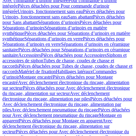
Avec commande d'urinoir intégrée
Pour commande d'urinoir
intégrée
Pièces détachées pour Pour commande d'urinoir
intégrée
Urinoirs, fonctionnement sans eau
Pièces détachées pour
Urinoirs, fonctionnement sans eau
Sans abattant
Pièces détachées
pour Sans abattant
Séparations d’urinoirs
Pièces détachées pour
Séparations d’urinoirs
Séparations d’urinoirs en matière
synthétique
Pièces détachées pour Séparations d’urinoirs en matière
synthétique
Séparations d’urinoirs en verre
Pièces détachées pour
Séparations d’urinoirs en verre
Séparations d’urinoirs en céramique
sanitaire
Pièces détachées pour Séparations d’urinoirs en céramique
sanitaire
Accessoires
Pièces détachées pour Accessoires
Siphons et
accessoires de siphon
Tubes de chasse, coudes de chasse et
raccords
Pièces détachées pour Tubes de chasse, coudes de chasse et
raccords
Matériel de fixation
Habillages latéraux
Commandes
dʼurinoir
Montage encastré
Pièces détachées pour Montage
encastré
Avec déclenchement électronique du rinçage, alimentation
sur secteur
Pièces détachées pour Avec déclenchement électronique
du rinçage, alimentation sur secteur
Avec déclenchement
électronique du rinçage, alimentation par piles
Pièces détachées pour
Avec déclenchement électronique du rinçage, alimentation par
piles
Avec déclenchement pneumatique du rinçage
Pièces détachées
pour Avec déclenchement pneumatique du rinçage
Montage en
apparent
Pièces détachées pour Montage en apparent
Avec
déclenchement électronique du rinçage, alimentation sur
secteur
Pièces détachées pour Avec déclenchement électronique du