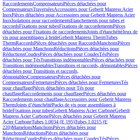
Raccordements
Compensateurs
Pièces détachées pour
Compensateurs
Traversées
Accessoires pour Geberit Mapress Acier
Inox
Pièces détachées pour Accessoires pour Geberit Mapress Acier
Inox
Isolations pour raccordements
Etanchements pour tubes et
raccords
Fixations pour tubes
Fixations de raccordements
Pièces
détachées pour Fixations de raccordements
Joints d'étanchéité
Jeux de
vis pour assemblages à bride
Geberit Mapress Therm
Tubes
Therm
Raccords
Pièces détachées pour Raccords
Manchons
Pièces
détachées pour Manchons
Réductions
Pièces détachées pour
Réductions
Coudes
Pièces détachées pour Coudes
Tés
Pièces
détachées pour Tés
Transitions indémontables
Pièces détachées pour
Transitions indémontables
Transitions et raccords, démontables
Pièces
détachées pour Transitions et raccords,
démontables
Compensateurs
Pièces détachées pour
Compensateurs
Fermetures
Pièces détachées pour Fermetures
Tés
pour chauffage
Pièces détachées pour Tés pour
chauffage
Raccordements pour chauffage
Pièces détachées pour
Raccordements pour chauffage
Accessoires pour Geberit Mapress
Therm
Joints d’étanchéité
Packs de vis pour assemblages à
bride
Fixations pour tubes
Geberit Mapress Acier Carbone
Geberit
Mapress Acier Carbone
Pièces détachées pour Geberit Mapress
Acier Carbone
Tubes 1.0034 (E 195)
Tubes 1.0215 (E
220)
Mamelons
Manchons
Pièces détachées pour
Manchons
Réductions
Pièces détachées pour
Réductions
Coudes
Pièces détachées pour Coudes
Tés
Pièces