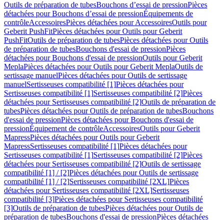
Outils de préparation de tubes
Bouchons d’essai de pression
Pièces
détachées pour Bouchons d’essai de pression
Équipements de
contrôle
Accessoires
Pièces détachées pour Accessoires
Outils pour
Geberit PushFit
Pièces détachées pour Outils pour Geberit
PushFit
Outils de préparation de tubes
Pièces détachées pour Outils
de préparation de tubes
Bouchons d'essai de pression
Pièces
détachées pour Bouchons d'essai de pression
Outils pour Geberit
Mepla
Pièces détachées pour Outils pour Geberit Mepla
Outils de
sertissage manuel
Pièces détachées pour Outils de sertissage
manuel
Sertisseuses compatibilité [1]
Pièces détachées pour
Sertisseuses compatibilité [1]
Sertisseuses compatibilité [2]
Pièces
détachées pour Sertisseuses compatibilité [2]
Outils de préparation de
tubes
Pièces détachées pour Outils de préparation de tubes
Bouchons
d'essai de pression
Pièces détachées pour Bouchons d'essai de
pression
Équipement de contrôle
Accessoires
Outils pour Geberit
Mapress
Pièces détachées pour Outils pour Geberit
Mapress
Sertisseuses compatibilité [1]
Pièces détachées pour
Sertisseuses compatibilité [1]
Sertisseuses compatibilité [2]
Pièces
détachées pour Sertisseuses compatibilité [2]
Outils de sertissage
compatibilité [1] / [2]
Pièces détachées pour Outils de sertissage
compatibilité [1] / [2]
Sertisseuses compatibilité [2XL]
Pièces
détachées pour Sertisseuses compatibilité [2XL]
Sertisseuses
compatibilité [3]
Pièces détachées pour Sertisseuses compatibilité
[3]
Outils de préparation de tubes
Pièces détachées pour Outils de
préparation de tubes
Bouchons d'essai de pression
Pièces détachées