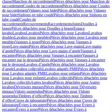
chasse
Manchon de raccordement
Pièces détachées pour Manchon de
raccordement
Coudes de raccordement
Pièces détachées pour Coudes
de raccordement
Vidages pour bidet
Pièces détachées pour Vidages
pour bidet
Siphons en tube coudé
Pièces détachées pour Siphons en
tube coudé
Coudes de
raccordement
Recouvrements
Raccordements
Joints
Douilles à
braser
Pièces détachées pour Douilles à braser
Espace
lavabo
Lavabos
Lavabos
Pièces détachées pour Lavabos
Lavabos
doubles
Lavabos pour meubles
Pièces détachées pour Lavabos pour
meubles
Vasques à poser
Pièces détachées pour Vasques à
poser
Lave-mains
Pièces détachées pour Lave-mains
Lave-mains
d’angle
Pièces détachées pour Lave-mains d’angle
Vasques à
encastrer
Pièces détachées pour Vasques à encastrer
Vasques à
encastrer par le dessous
Pièces détachées pour Vasques à encastrer
par le dessous
Lavabos d’angle
Pièces détachées pour Lavabos
d’angle
Lavabos collectifs
Lavabos adaptés PMR
Pièces détachées
pour Lavabos adaptés PMR
Lavabos pour enfants
Pièces détachées
pour Lavabos pour enfants
Lavabos collectifs
Pièces détachées pour
Lavabos collectifs
Autres lavabos
Pièces détachées pour Autres
lavabos
Déversoirs muraux
Pièces détachées pour Déversoirs
muraux
Vidoirs suspendus
Pièces détachées pour Vidoirs
suspendus
Timbres dʼoffice
Pièces détachées pour Timbres
dʼoffice
Cuves de laboratoire
Pièces détachées pour Cuves de
laboratoire
Éviers à encastrer
Pièces détachées pour Éviers à
encastrer
Éviers à poser
Pièces détachées pour Éviers à