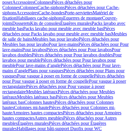
poser
Accessoires
Colonnes
Pièces détachées pour
Colonnes
Colonnes
Cache-siphons
Pièces détachées pour Cache-
siphons
Accessoires
Cache-bondes
Porte-serviettes
Matériel de
fixation
Habillages cache-siphons
Equerres de montage
Couvre-
joints
Dosserets
Kits de consoles
Étagères murales
Packs lavabo avec
meuble bas
Packs lavabo pour meuble avec meuble bas
Pièces
détachées pour Packs lavabo pour meuble avec meuble bas
Meubles
de salle de bains
Meubles bas pour lavabo
Pièces détachées pour
Meubles bas pour lavabo
Pour lave-mains
Pièces détachées pour Pour
lave-mains
Pour lavabos
Pièces détachées pour Pour lavabos
Pour
lavabos doubles
Pièces détachées pour Pour lavabos doubles
Pour
lavabos pour meuble
Pièces détachées pour Pour lavabos pour
meuble
Pour lave-mains d’angle
Pièces détachées pour Pour lave-
mains d’angle
Plans pour vasques
Pièces détachées pour Plans pour
vasques
Pour vasque à poser en forme de coupelle
Pièces détachées
pour Pour vasque à poser en forme de coupelle
Pour vasque à poser
rectangulaire
Pièces détachées pour Pour vasque à poser
rectangulaire
Meubles latéraux
Pièces détachées pour Meubles
latéraux
Meubles latéraux bas
Pièces détachées pour Meubles
latéraux bas
Colonnes hautes
Pièces détachées pour Colonnes
hautes
Colonnes mi-haute
Pièces détachées pour Colonnes mi-
haute
Armoires hautes compactes
Pièces détachées pour Armoires
hautes compactes
Autres meubles
Pièces détachées pour Autres
meubles
Étagères murales
Pièces détachées pour Étagères
murales
Habillages pour bâti-support Duofix pour WC