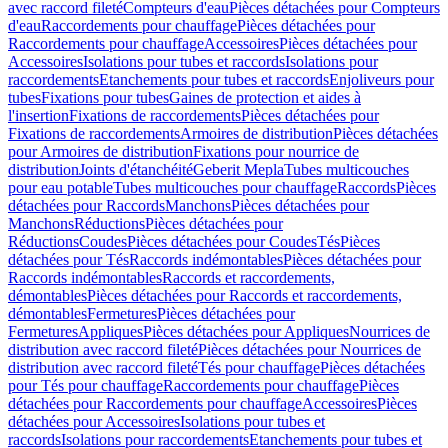
avec raccord fileté
Compteurs d'eau
Pièces détachées pour Compteurs
d'eau
Raccordements pour chauffage
Pièces détachées pour
Raccordements pour chauffage
Accessoires
Pièces détachées pour
Accessoires
Isolations pour tubes et raccords
Isolations pour
raccordements
Etanchements pour tubes et raccords
Enjoliveurs pour
tubes
Fixations pour tubes
Gaines de protection et aides à
l'insertion
Fixations de raccordements
Pièces détachées pour
Fixations de raccordements
Armoires de distribution
Pièces détachées
pour Armoires de distribution
Fixations pour nourrice de
distribution
Joints d'étanchéité
Geberit Mepla
Tubes multicouches
pour eau potable
Tubes multicouches pour chauffage
Raccords
Pièces
détachées pour Raccords
Manchons
Pièces détachées pour
Manchons
Réductions
Pièces détachées pour
Réductions
Coudes
Pièces détachées pour Coudes
Tés
Pièces
détachées pour Tés
Raccords indémontables
Pièces détachées pour
Raccords indémontables
Raccords et raccordements,
démontables
Pièces détachées pour Raccords et raccordements,
démontables
Fermetures
Pièces détachées pour
Fermetures
Appliques
Pièces détachées pour Appliques
Nourrices de
distribution avec raccord fileté
Pièces détachées pour Nourrices de
distribution avec raccord fileté
Tés pour chauffage
Pièces détachées
pour Tés pour chauffage
Raccordements pour chauffage
Pièces
détachées pour Raccordements pour chauffage
Accessoires
Pièces
détachées pour Accessoires
Isolations pour tubes et
raccords
Isolations pour raccordements
Etanchements pour tubes et