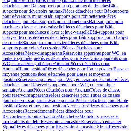
baignoires
Bâti-supports pour séparations de douches
Pièces
détachées pour Bâti-supports pour séparations de douches
Bâti-
supports pour déversoirs muraux
Pièces détachées pour Bâti-supports
pour déversoirs muraux
Bâti-supports pour robinetteries
Pièces
détachées pour Bâti-supports pour robinetteries
Bâti-supports pour
machines à laver et lave-vaisselle
Pièces détachées pour Bâti-
supports pour machines à laver et lave-vaisselle
Bâti-supports pour
charges de console
Pièces détachées pour Bâti-supports pour charges
de console
Bâti-supports pour éviers
Pièces détachées pour Bâti-
supports pour éviers
Accessoires
Pièces détachées pour
Accessoires
Réservoirs apparents
Réservoirs apparents pour WC, en
matière synthétique
Pièces détachées pour Réservoirs apparents pour
WC, en matière synthétique
Attenant
Pièces détachées pour
Attenant
Haute position
Pièces détachées pour Haute position
Basse et
moyenne position
Pièces détachées pour Basse et moyenne
position
Réservoirs apparents pour WC, en céramique sanitaire
Pièces
détachées pour Réservoirs apparents pour WC, en céramique
sanitaire
Attenant
Pièces détachées pour Attenant
Tubes de chasse
pour réservoirs apparents
Pièces détachées pour Tubes de chasse
pour réservoirs apparents
Haute position
Pièces détachées pour Haute
position
Basse et moyenne position
Accessoires
Pièces détachées pour
Accessoires
Raccordements
Pièces détachées pour
Raccordements
Joints
Fixations
Manchettes
Mamelons, rosaces et
modérateurs de débit
Réservoirs à encastrer
Réservoirs à encastrer
Sigma
Pièces détachées pour Réservoirs à encastrer Sigma
Réservoirs