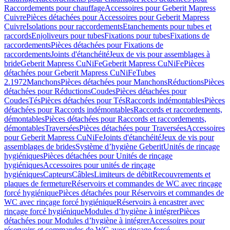
Raccordements pour chauffage
Accessoires pour Geberit Mapress
Cuivre
Pièces détachées pour Accessoires pour Geberit Mapress
Cuivre
Isolations pour raccordements
Etanchements pour tubes et
raccords
Enjoliveurs pour tubes
Fixations pour tubes
Fixations de
raccordements
Pièces détachées pour Fixations de
raccordements
Joints d'étanchéité
Jeux de vis pour assemblages à
bride
Geberit Mapress CuNiFe
Geberit Mapress CuNiFe
Pièces
détachées pour Geberit Mapress CuNiFe
Tubes
2.1972
Manchons
Pièces détachées pour Manchons
Réductions
Pièces
détachées pour Réductions
Coudes
Pièces détachées pour
Coudes
Tés
Pièces détachées pour Tés
Raccords indémontables
Pièces
détachées pour Raccords indémontables
Raccords et raccordements,
démontables
Pièces détachées pour Raccords et raccordements,
démontables
Traversées
Pièces détachées pour Traversées
Accessoires
pour Geberit Mapress CuNiFe
Joints d'étanchéité
Jeux de vis pour
assemblages de brides
Système d’hygiène Geberit
Unités de rinçage
hygiéniques
Pièces détachées pour Unités de rinçage
hygiéniques
Accessoires pour unités de rinçage
hygiéniques
Capteurs
Câbles
Limiteurs de débit
Recouvrements et
plaques de fermeture
Réservoirs et commandes de WC avec rinçage
forcé hygiénique
Pièces détachées pour Réservoirs et commandes de
WC avec rinçage forcé hygiénique
Réservoirs à encastrer avec
rinçage forcé hygiénique
Modules d’hygiène à intégrer
Pièces
détachées pour Modules d’hygiène à intégrer
Accessoires pour
réservoirs et commandes de WC avec rinçage forcé