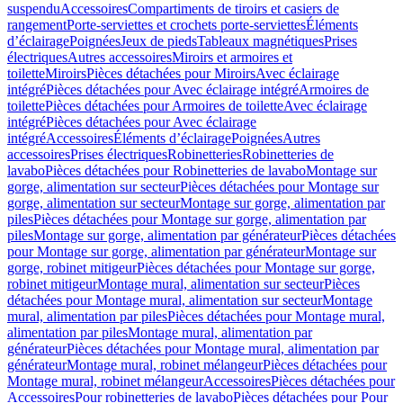
suspendu
Accessoires
Compartiments de tiroirs et casiers de
rangement
Porte-serviettes et crochets porte-serviettes
Éléments
d’éclairage
Poignées
Jeux de pieds
Tableaux magnétiques
Prises
électriques
Autres accessoires
Miroirs et armoires et
toilette
Miroirs
Pièces détachées pour Miroirs
Avec éclairage
intégré
Pièces détachées pour Avec éclairage intégré
Armoires de
toilette
Pièces détachées pour Armoires de toilette
Avec éclairage
intégré
Pièces détachées pour Avec éclairage
intégré
Accessoires
Éléments d’éclairage
Poignées
Autres
accessoires
Prises électriques
Robinetteries
Robinetteries de
lavabo
Pièces détachées pour Robinetteries de lavabo
Montage sur
gorge, alimentation sur secteur
Pièces détachées pour Montage sur
gorge, alimentation sur secteur
Montage sur gorge, alimentation par
piles
Pièces détachées pour Montage sur gorge, alimentation par
piles
Montage sur gorge, alimentation par générateur
Pièces détachées
pour Montage sur gorge, alimentation par générateur
Montage sur
gorge, robinet mitigeur
Pièces détachées pour Montage sur gorge,
robinet mitigeur
Montage mural, alimentation sur secteur
Pièces
détachées pour Montage mural, alimentation sur secteur
Montage
mural, alimentation par piles
Pièces détachées pour Montage mural,
alimentation par piles
Montage mural, alimentation par
générateur
Pièces détachées pour Montage mural, alimentation par
générateur
Montage mural, robinet mélangeur
Pièces détachées pour
Montage mural, robinet mélangeur
Accessoires
Pièces détachées pour
Accessoires
Pour robinetteries de lavabo
Pièces détachées pour Pour