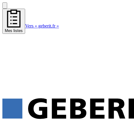
Vers « geberit.fr »
Mes listes