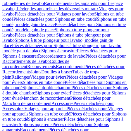
robinetteries de lavabo
Raccordements des appareils pour l’espace
lavabo, l’évier, les appareils et les déversoirs muraux
Vidages pour
lavabo
Pièces détachées pour Vidages pour lavabo
Siphons en tube
coudé
Pièces détachées pour Siphons en tube coudé
Siphons en tube
coudé, modèle gain de place
Pièces détachées pour Siphons en tube
coudé, modèle gain de place
Siphons à tube plongeur pour
lavabo
Pièces détachées pour Siphons à tube plongeur pour
lavabo
Siphons à tube plongeur pour lavabo, modèle gain de
place
Pièces détachées pour Siphons à tube plongeur pour lavabo,
modèle gain de place
Siphons à encastrer
Pièces détachées pour
Siphons à encastrer
Raccordements de lavabo
Pièces détachées pour
Raccordements de lavabo
Coudes de
raccordement
Recouvrements
Raccordements
Pièces détachées pour
Raccordements
Joints
Douilles à braser
Tubes de trop-
plein
Rallonges
Vidages pour éviers
Pièces détachées pour Vidages
pour éviers
Siphons en tube coudé
Pièces détachées pour Siphons en
tube coudé
Siphons à double chambre
Pièces détachées pour Siphons
à double chambre
Siphons pour évier
Pièces détachées pour Siphons
pour évier
Manchon de raccordement
Pièces détachées pour
Manchon de raccordement
Accessoires
Pièces détachées pour
Accessoires
Vidages pour appareils
Pièces détachées pour Vidages
pour appareils
Siphons en tube coudé
Pièces détachées pour Siphons
en tube coudé
Siphons à encastrer
Pièces détachées pour Siphons à
encastrer
Siphons apparents
Pièces détachées pour Siphons
apparents
Raccordements
Pièces détachées pour