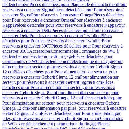
déclenchement
Pièces détachées pour Plaques de déclenchement
Pour
réservoirs à encastrer Sigma
Pièces détachées pour Pour réservoirs à
encastrer Sigma
Pour réservoirs à encastrer Omega
Pièces détachées
pour Pour réservoirs à encastrer Omega
Pour réservoirs à encastrer
Kappa
Pièces détachées pour Pour réservoirs à encastrer Kappa
Pour
réservoirs à encastrer Delta
Pièces détachées pour Pour réservoirs à
encastrer Delta
Pour les réservoirs à encastrer Twinline
Pièces
détachées pour Pour les réservoirs à encastrer Twinline
Pour
réservoirs à encastrer 300T
Pièces détachées pour Pour réservoirs à
encastrer 300T
Accessoires
Consommables
Commandes de WC à
déclenchement électronique du rinçage
Pièces détachées pour
Commandes de WC à déclenchement électronique du rinçage
Pour
alimentation sur secteur, pour réservoirs à encastrer Geberit Sigma
12 cm
Pièces détachées pour Pour alimentation sur secteur, pour
réservoirs à encastrer Geberit Sigma 12 cm
Pour alimentation sur
secteur, pour réservoirs à encastrer Geberit Sigma 8 cm
Pièces
détachées pour Pour alimentation sur secteur, pour réservoirs à
encastrer Geberit Sigma 8 cm
Pour alimentation sur secteur, pour
réservoirs à encastrer Geberit Omega 12 cm
Pièces détachées pour
Pour alimentation sur secteur, pour réservoirs à encastrer Geberit
Omega 12 cm
Pour alimentation par piles, pour réservoirs à encastrer
Geberit Sigma 12 cm
Pièces détachées pour Pour alimentation par
piles, pour réservoirs à encastrer Geberit Sigma 12 cm
Commandes
de WC avec déclenchement pneumatique du rinçage
Pièces
détachées pour Commandes de WC avec déclenchement