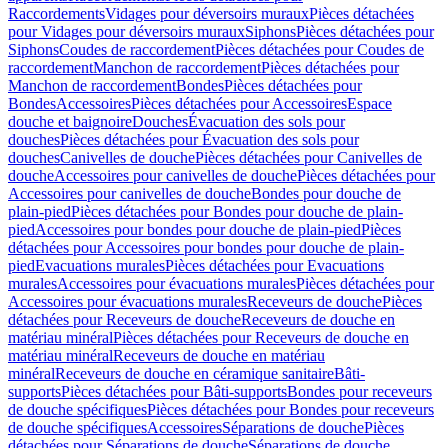
Raccordements
Vidages pour déversoirs muraux
Pièces détachées
pour Vidages pour déversoirs muraux
Siphons
Pièces détachées pour
Siphons
Coudes de raccordement
Pièces détachées pour Coudes de
raccordement
Manchon de raccordement
Pièces détachées pour
Manchon de raccordement
Bondes
Pièces détachées pour
Bondes
Accessoires
Pièces détachées pour Accessoires
Espace
douche et baignoire
Douches
Évacuation des sols pour
douches
Pièces détachées pour Évacuation des sols pour
douches
Canivelles de douche
Pièces détachées pour Canivelles de
douche
Accessoires pour canivelles de douche
Pièces détachées pour
Accessoires pour canivelles de douche
Bondes pour douche de
plain-pied
Pièces détachées pour Bondes pour douche de plain-
pied
Accessoires pour bondes pour douche de plain-pied
Pièces
détachées pour Accessoires pour bondes pour douche de plain-
pied
Evacuations murales
Pièces détachées pour Evacuations
murales
Accessoires pour évacuations murales
Pièces détachées pour
Accessoires pour évacuations murales
Receveurs de douche
Pièces
détachées pour Receveurs de douche
Receveurs de douche en
matériau minéral
Pièces détachées pour Receveurs de douche en
matériau minéral
Receveurs de douche en matériau
minéral
Receveurs de douche en céramique sanitaire
Bâti-
supports
Pièces détachées pour Bâti-supports
Bondes pour receveurs
de douche spécifiques
Pièces détachées pour Bondes pour receveurs
de douche spécifiques
Accessoires
Séparations de douche
Pièces
détachées pour Séparations de douche
Séparations de douche