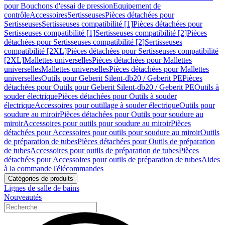
pour Bouchons d'essai de pression
Equipement de
contrôle
Accessoires
Sertisseuses
Pièces détachées pour
Sertisseuses
Sertisseuses compatibilité [1]
Pièces détachées pour
Sertisseuses compatibilité [1]
Sertisseuses compatibilité [2]
Pièces
détachées pour Sertisseuses compatibilité [2]
Sertisseuses
compatibilité [2XL]
Pièces détachées pour Sertisseuses compatibilité
[2XL]
Mallettes universelles
Pièces détachées pour Mallettes
universelles
Mallettes universelles
Pièces détachées pour Mallettes
universelles
Outils pour Geberit Silent-db20 / Geberit PE
Pièces
détachées pour Outils pour Geberit Silent-db20 / Geberit PE
Outils à
souder électrique
Pièces détachées pour Outils à souder
électrique
Accessoires pour outillage à souder électrique
Outils pour
soudure au miroir
Pièces détachées pour Outils pour soudure au
miroir
Accessoires pour outils pour soudure au miroir
Pièces
détachées pour Accessoires pour outils pour soudure au miroir
Outils
de préparation de tubes
Pièces détachées pour Outils de préparation
de tubes
Accessoires pour outils de préparation de tubes
Pièces
détachées pour Accessoires pour outils de préparation de tubes
Aides
à la commande
Télécommandes
Catégories de produits
Lignes de salle de bains
Nouveautés