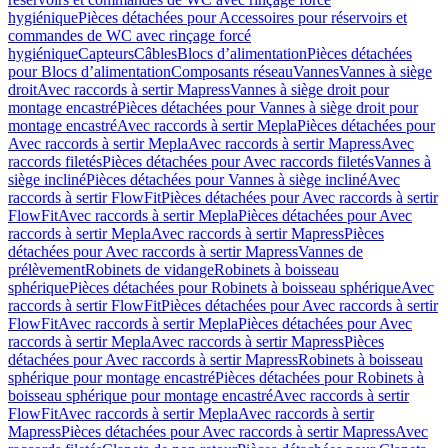
hygiénique
Pièces détachées pour Accessoires pour réservoirs et
commandes de WC avec rinçage forcé
hygiénique
Capteurs
Câbles
Blocs d’alimentation
Pièces détachées
pour Blocs d’alimentation
Composants réseau
Vannes
Vannes à siège
droit
Avec raccords à sertir Mapress
Vannes à siège droit pour
montage encastré
Pièces détachées pour Vannes à siège droit pour
montage encastré
Avec raccords à sertir Mepla
Pièces détachées pour
Avec raccords à sertir Mepla
Avec raccords à sertir Mapress
Avec
raccords filetés
Pièces détachées pour Avec raccords filetés
Vannes à
siège incliné
Pièces détachées pour Vannes à siège incliné
Avec
raccords à sertir FlowFit
Pièces détachées pour Avec raccords à sertir
FlowFit
Avec raccords à sertir Mepla
Pièces détachées pour Avec
raccords à sertir Mepla
Avec raccords à sertir Mapress
Pièces
détachées pour Avec raccords à sertir Mapress
Vannes de
prélèvement
Robinets de vidange
Robinets à boisseau
sphérique
Pièces détachées pour Robinets à boisseau sphérique
Avec
raccords à sertir FlowFit
Pièces détachées pour Avec raccords à sertir
FlowFit
Avec raccords à sertir Mepla
Pièces détachées pour Avec
raccords à sertir Mepla
Avec raccords à sertir Mapress
Pièces
détachées pour Avec raccords à sertir Mapress
Robinets à boisseau
sphérique pour montage encastré
Pièces détachées pour Robinets à
boisseau sphérique pour montage encastré
Avec raccords à sertir
FlowFit
Avec raccords à sertir Mepla
Avec raccords à sertir
Mapress
Pièces détachées pour Avec raccords à sertir Mapress
Avec