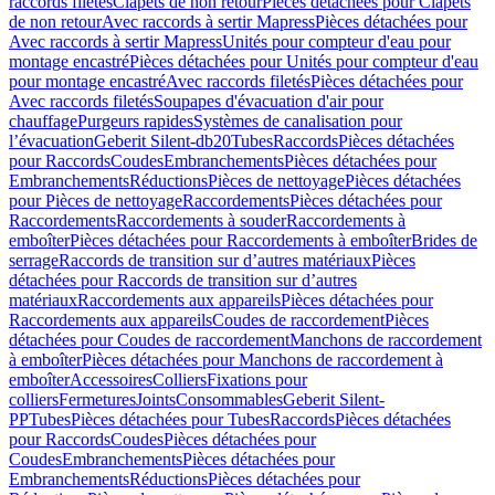
raccords filetés
Clapets de non retour
Pièces détachées pour Clapets
de non retour
Avec raccords à sertir Mapress
Pièces détachées pour
Avec raccords à sertir Mapress
Unités pour compteur d'eau pour
montage encastré
Pièces détachées pour Unités pour compteur d'eau
pour montage encastré
Avec raccords filetés
Pièces détachées pour
Avec raccords filetés
Soupapes d'évacuation d'air pour
chauffage
Purgeurs rapides
Systèmes de canalisation pour
l’évacuation
Geberit Silent-db20
Tubes
Raccords
Pièces détachées
pour Raccords
Coudes
Embranchements
Pièces détachées pour
Embranchements
Réductions
Pièces de nettoyage
Pièces détachées
pour Pièces de nettoyage
Raccordements
Pièces détachées pour
Raccordements
Raccordements à souder
Raccordements à
emboîter
Pièces détachées pour Raccordements à emboîter
Brides de
serrage
Raccords de transition sur d’autres matériaux
Pièces
détachées pour Raccords de transition sur d’autres
matériaux
Raccordements aux appareils
Pièces détachées pour
Raccordements aux appareils
Coudes de raccordement
Pièces
détachées pour Coudes de raccordement
Manchons de raccordement
à emboîter
Pièces détachées pour Manchons de raccordement à
emboîter
Accessoires
Colliers
Fixations pour
colliers
Fermetures
Joints
Consommables
Geberit Silent-
PP
Tubes
Pièces détachées pour Tubes
Raccords
Pièces détachées
pour Raccords
Coudes
Pièces détachées pour
Coudes
Embranchements
Pièces détachées pour
Embranchements
Réductions
Pièces détachées pour