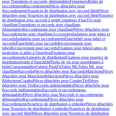
pour Transitions et raccords, démontables
Fermetures
Boîtes de
raccordement
Raccordements
Pièces détachées pour
Raccordements
Nourrices de distribution avec raccord fileté
Pièces
détachées pour Nourrices de distribution avec raccord fileté
Nourrice
de distribution avec raccord à sertir
Compteurs d'eau
Tés pour
chauffage
Transitions et raccords pour chauffage,
démontables
Raccordements pour chauffage
Pièces détachées pour
Raccordements pour chauffage
Accessoires
Isolations pour tubes et
raccords
Isolations pour raccordements
Étanchéités pour tubes et
raccords
Étanchéités pour raccords
Recouvrements pour
tubes
Recouvrement pour raccords
Fixations pour tubes
Gaines de
protection et aides à l'insertion
Fixations pour
raccordements
Armoires de distribution
Fixations pour nourrice de
distribution
Joints d’étanchéité
Packs de vis pour assemblages à
bride
Consommables
Geberit PushFit
Tubes ML
Tubes ML pour
chauffage
Raccords
Pièces détachées pour Raccords
Manchons
Pièces
détachées pour Manchons
Réductions
Pièces détachées pour
Réductions
Coudes
Pièces détachées pour Coudes
Tés
Pièces
détachées pour Tés
Raccords indémontables
Pièces détachées pour
Raccords indémontables
Raccords et raccordements,
démontables
Pièces détachées pour Raccords et raccordements,
démontables
Raccordements
Pièces détachées pour
Raccordements
Nourrices de distribution à emboîter
Pièces détachées
pour Nourrices de distribution à emboîter
Nourrices de distribution
avec raccord fileté
Pièces détachées pour Nourrices de distribution