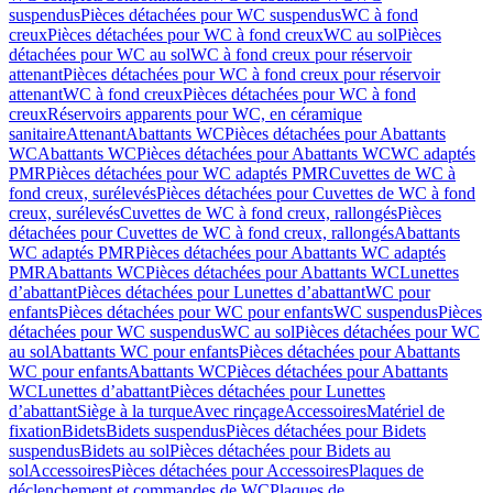
suspendus
Pièces détachées pour WC suspendus
WC à fond
creux
Pièces détachées pour WC à fond creux
WC au sol
Pièces
détachées pour WC au sol
WC à fond creux pour réservoir
attenant
Pièces détachées pour WC à fond creux pour réservoir
attenant
WC à fond creux
Pièces détachées pour WC à fond
creux
Réservoirs apparents pour WC, en céramique
sanitaire
Attenant
Abattants WC
Pièces détachées pour Abattants
WC
Abattants WC
Pièces détachées pour Abattants WC
WC adaptés
PMR
Pièces détachées pour WC adaptés PMR
Cuvettes de WC à
fond creux, surélevés
Pièces détachées pour Cuvettes de WC à fond
creux, surélevés
Cuvettes de WC à fond creux, rallongés
Pièces
détachées pour Cuvettes de WC à fond creux, rallongés
Abattants
WC adaptés PMR
Pièces détachées pour Abattants WC adaptés
PMR
Abattants WC
Pièces détachées pour Abattants WC
Lunettes
d’abattant
Pièces détachées pour Lunettes d’abattant
WC pour
enfants
Pièces détachées pour WC pour enfants
WC suspendus
Pièces
détachées pour WC suspendus
WC au sol
Pièces détachées pour WC
au sol
Abattants WC pour enfants
Pièces détachées pour Abattants
WC pour enfants
Abattants WC
Pièces détachées pour Abattants
WC
Lunettes d’abattant
Pièces détachées pour Lunettes
d’abattant
Siège à la turque
Avec rinçage
Accessoires
Matériel de
fixation
Bidets
Bidets suspendus
Pièces détachées pour Bidets
suspendus
Bidets au sol
Pièces détachées pour Bidets au
sol
Accessoires
Pièces détachées pour Accessoires
Plaques de
déclenchement et commandes de WC
Plaques de