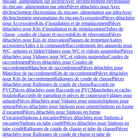
rinçage, alimentation sur secteur
Avec déclenchement électronique
du rinçage, alimentation par piles
Pièces détachées pour Avec
déclenchement électronique du rinçage, alimentation par piles
Avec
déclenchement pneumatique du rinçage
Accessoires
Pièces détachées
pour Accessoires
Kits d’installation et de remplacement
Pièces
détachées pour Kits d’installation et de remplacement
Tubes de
chasse, coudes de chasse et raccords
Kits de rénovation
Pièces
détachées pour Kits de rénovation
Plaques de fermeture
Autres
accessoires
Aides à la commande
Raccordements des appareils pour
WC, urinoirs et bidets
Vidages pour WC et vidoirs suspendus
Pièces
détachées pour Vidages pour WC et vidoirs suspendus
Coudes de
raccordement
Pièces détachées pour Coudes de
raccordement
Manchon de raccordement
Pièces détachées pour
Manchon de raccordement
Kits de raccordement
Pièces détachées
pour Kits de raccordement
Rallonges de coude de chasse
Pièces
détachées pour Rallonges de coude de chasse
Raccords en
PVC
Pièces détachées pour Raccords en PVC
Manchettes et cache-
boulons
Raccords de transition et pièces de connexion
Vidages pour
urinoirs
Pièces détachées pour Vidages pour urinoirs
Siphons pour
urinoir
Pièces détachées pour Siphons pour urinoir
Siphons en forme
d’escargot
Pièces détachées pour Siphons en forme
d’escargot
Siphons à encastrer
Pièces détachées pour Siphons à
encastrer
Siphons en tube coudé
Pièces détachées pour Siphons en
tube coudé
Rallonges de coude de chasse et tube de chasse
Pièces
détachées pour Rallonges de coude de chasse et tube de