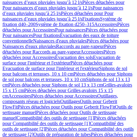
naissances d’eaux pluviales jusqu’à 12 l/s
Pièces détachées pour
Pour naissances d’eaux pluviales jusqu’à 12 l/s
Pour naissances
d’eaux pluviales jusqu’à 25 l/s
Pièces détachées pour Pour
naissances d’eaux pluviales jusqu’à 25 l/s
Fixations
Système de
fixation d40–200
Système de fixation d250–315
Accessoires
Pièces
détachées pour Accessoires
Pour naissances
Pièces détachées pour
Pour naissances
Pour fixations
Évacuation des eaux de toiture
conventionnelle
Naissances d'eaux pluviales
Pièces détachées pour
Naissances d'eaux pluviales
Raccords au pare-vapeur
Pièces
détachées pour Raccords au pare-vapeur
Accessoires
Pièces
détachées pour Accessoires
Évacuation des sols
Evacuation de
surface pour l'intérieur et l'extérieur
Pièces détachées pour
Evacuation de surface pour l'intérieur et l'extérieur
Siphons de sol
pour balcons et terrasses, 10 x 10 cm
Pièces détachées pour Siphons
de sol pour balcons et terrasses, 10 x 10 cm
Siphons de sol 13 x 13
cm
Pièces détachées pour Siphons de sol 13 x 13 cm
Grilles-avaloirs
15 x 15 cm
Pièces détachées pour Grilles-avaloirs 15 x 15
cm
Accessoires
Pièces détachées pour Accessoires
Outillages,
composants réseau et logiciels
Outillages
Outils pour Geberit
FlowFit
Pièces détachées pour Outils pour Geberit FlowFit
Outils de
sertissage manuel
Pièces détachées pour Outils de sertissage
manuel
Compatibilité des outils de sertissage [1]
Pièces détachées
pour Compatibilité des outils de sertissage [1]
Compatibilité des
outils de sertissage [2]
Pièces détachées pour Compatibilité des outils
de sertissage [2]
Outils de préparation de tubes
Pièces détachées pour