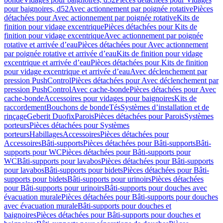
pour baignoires, d52
Avec actionnement par poignée rotative
Pièces
détachées pour Avec actionnement par poignée rotative
Kits de
finition pour vidage excentrique
Pièces détachées pour Kits de
finition pour vidage excentrique
Avec actionnement par poignée
rotative et arrivée d’eau
Pièces détachées pour Avec actionnement
par poignée rotative et arrivée d’eau
Kits de finition pour vidage
excentrique et arrivée d’eau
Pièces détachées pour Kits de finition
pour vidage excentrique et arrivée d’eau
Avec déclenchement par
pression PushControl
Pièces détachées pour Avec déclenchement par
pression PushControl
Avec cache-bonde
Pièces détachées pour Avec
cache-bonde
Accessoires pour vidages pour baignoires
Kits de
raccordement
Bouchons de bonde
Tés
Systèmes d’installation et de
rinçage
Geberit Duofix
Parois
Pièces détachées pour Parois
Systèmes
porteurs
Pièces détachées pour Systèmes
porteurs
Habillages
Accessoires
Pièces détachées pour
Accessoires
Bâti-supports
Pièces détachées pour Bâti-supports
Bâti-
supports pour WC
Pièces détachées pour Bâti-supports pour
WC
Bâti-supports pour lavabos
Pièces détachées pour Bâti-supports
pour lavabos
Bâti-supports pour bidets
Pièces détachées pour Bâti-
supports pour bidets
Bâti-supports pour urinoirs
Pièces détachées
pour Bâti-supports pour urinoirs
Bâti-supports pour douches avec
évacuation murale
Pièces détachées pour Bâti-supports pour douches
avec évacuation murale
Bâti-supports pour douches et
baignoires
Pièces détachées pour Bâti-supports pour douches et