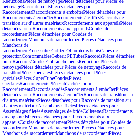
Réductions
Pièces de nettoyage
Pièces détachées pour Pièces de
nettoyage
Raccordements
Pièces détachées pour
Raccordements
Raccordements à emboîter
Pièces détachées pour
Raccordements à emboîter
Raccordements à griffes
Raccords de
transition sur d’autres matériaux
Raccordements aux appareils
Pièces
détachées pour Raccordements aux appareils
Coudes de
raccordement
Pièces détachées pour Coudes de
raccordement
Manchons de raccordement
Pièces détachées pour
Manchons de
raccordement
Accessoires
Colliers
Obturateurs
Joints
Capes de
protection
Consommables
Geberit PE
Tubes
Raccords
Pièces détachées
pour Raccords
Coudes
Embranchements
Réductions
Pièces de
nettoyage
Pièces détachées pour Pièces de nettoyage
Raccords de
transition
Pièces spéciales
Pièces détachées pour Pièces
spéciales
Pièces SuperTube
Coudes
Pièces
spéciales
Raccordements
Pièces détachées pour
Raccordements
Raccords soudés
Raccordements à emboîter
Pièces
détachées pour Raccordements à emboîter
Raccords de transition sur
d’autres matériaux
Pièces détachées pour Raccords de transition sur
d’autres matériaux
Assemblages filetés
Pièces détachées pour
Assemblages filetés
Assemblages de bride
Collerettes
Raccordements
aux appareils
Pièces détachées pour Raccordements aux
appareils
Coudes de raccordement
Pièces détachées pour Coudes de
raccordement
Manchons de raccordement
Pièces détachées pour
Manchons de raccordement
Manchons de raccordement
Pièces