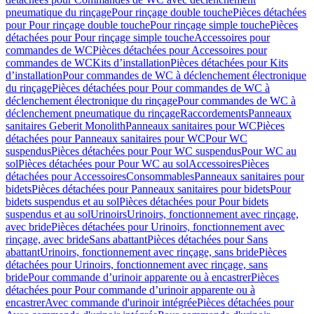
pneumatique du rinçage
Pour rinçage double touche
Pièces détachées
pour Pour rinçage double touche
Pour rinçage simple touche
Pièces
détachées pour Pour rinçage simple touche
Accessoires pour
commandes de WC
Pièces détachées pour Accessoires pour
commandes de WC
Kits d’installation
Pièces détachées pour Kits
d’installation
Pour commandes de WC à déclenchement électronique
du rinçage
Pièces détachées pour Pour commandes de WC à
déclenchement électronique du rinçage
Pour commandes de WC à
déclenchement pneumatique du rinçage
Raccordements
Panneaux
sanitaires Geberit Monolith
Panneaux sanitaires pour WC
Pièces
détachées pour Panneaux sanitaires pour WC
Pour WC
suspendus
Pièces détachées pour Pour WC suspendus
Pour WC au
sol
Pièces détachées pour Pour WC au sol
Accessoires
Pièces
détachées pour Accessoires
Consommables
Panneaux sanitaires pour
bidets
Pièces détachées pour Panneaux sanitaires pour bidets
Pour
bidets suspendus et au sol
Pièces détachées pour Pour bidets
suspendus et au sol
Urinoirs
Urinoirs, fonctionnement avec rinçage,
avec bride
Pièces détachées pour Urinoirs, fonctionnement avec
rinçage, avec bride
Sans abattant
Pièces détachées pour Sans
abattant
Urinoirs, fonctionnement avec rinçage, sans bride
Pièces
détachées pour Urinoirs, fonctionnement avec rinçage, sans
bride
Pour commande d’urinoir apparente ou à encastrer
Pièces
détachées pour Pour commande d’urinoir apparente ou à
encastrer
Avec commande d'urinoir intégrée
Pièces détachées pour