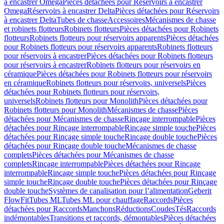
à encastrer Omega
Pièces détachées pour Réservoirs à encastrer
Omega
Réservoirs à encastrer Delta
Pièces détachées pour Réservoirs
à encastrer Delta
Tubes de chasse
Accessoires
Mécanismes de chasse
et robinets flotteurs
Robinets flotteurs
Pièces détachées pour Robinets
flotteurs
Robinets flotteurs pour réservoirs apparents
Pièces détachées
pour Robinets flotteurs pour réservoirs apparents
Robinets flotteurs
pour réservoirs à encastrer
Pièces détachées pour Robinets flotteurs
pour réservoirs à encastrer
Robinets flotteurs pour réservoirs en
céramique
Pièces détachées pour Robinets flotteurs pour réservoirs
en céramique
Robinets flotteurs pour réservoirs, universels
Pièces
détachées pour Robinets flotteurs pour réservoirs,
universels
Robinets flotteurs pour Monolith
Pièces détachées pour
Robinets flotteurs pour Monolith
Mécanismes de chasse
Pièces
détachées pour Mécanismes de chasse
Rinçage interrompable
Pièces
détachées pour Rinçage interrompable
Rinçage simple touche
Pièces
détachées pour Rinçage simple touche
Rinçage double touche
Pièces
détachées pour Rinçage double touche
Mécanismes de chasse
complets
Pièces détachées pour Mécanismes de chasse
complets
Rinçage interrompable
Pièces détachées pour Rinçage
interrompable
Rinçage simple touche
Pièces détachées pour Rinçage
simple touche
Rinçage double touche
Pièces détachées pour Rinçage
double touche
Systèmes de canalisation pour l’alimentation
Geberit
FlowFit
Tubes ML
Tubes ML pour chauffage
Raccords
Pièces
détachées pour Raccords
Manchons
Réductions
Coudes
Tés
Raccords
indémontables
Transitions et raccords, démontables
Pièces détachées