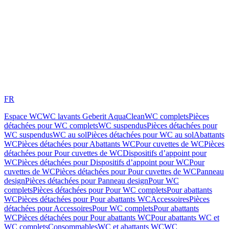
FR
Espace WC
WC lavants Geberit AquaClean
WC complets
Pièces
détachées pour WC complets
WC suspendus
Pièces détachées pour
WC suspendus
WC au sol
Pièces détachées pour WC au sol
Abattants
WC
Pièces détachées pour Abattants WC
Pour cuvettes de WC
Pièces
détachées pour Pour cuvettes de WC
Dispositifs d’appoint pour
WC
Pièces détachées pour Dispositifs d’appoint pour WC
Pour
cuvettes de WC
Pièces détachées pour Pour cuvettes de WC
Panneau
design
Pièces détachées pour Panneau design
Pour WC
complets
Pièces détachées pour Pour WC complets
Pour abattants
WC
Pièces détachées pour Pour abattants WC
Accessoires
Pièces
détachées pour Accessoires
Pour WC complets
Pour abattants
WC
Pièces détachées pour Pour abattants WC
Pour abattants WC et
WC complets
Consommables
WC et abattants WC
WC