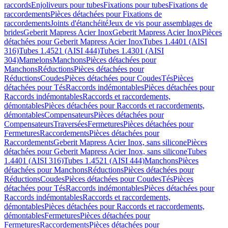
raccords
Enjoliveurs pour tubes
Fixations pour tubes
Fixations de
raccordements
Pièces détachées pour Fixations de
raccordements
Joints d'étanchéité
Jeux de vis pour assemblages de
brides
Geberit Mapress Acier Inox
Geberit Mapress Acier Inox
Pièces
détachées pour Geberit Mapress Acier Inox
Tubes 1.4401 (AISI
316)
Tubes 1.4521 (AISI 444)
Tubes 1.4301 (AISI
304)
Mamelons
Manchons
Pièces détachées pour
Manchons
Réductions
Pièces détachées pour
Réductions
Coudes
Pièces détachées pour Coudes
Tés
Pièces
détachées pour Tés
Raccords indémontables
Pièces détachées pour
Raccords indémontables
Raccords et raccordements,
démontables
Pièces détachées pour Raccords et raccordements,
démontables
Compensateurs
Pièces détachées pour
Compensateurs
Traversées
Fermetures
Pièces détachées pour
Fermetures
Raccordements
Pièces détachées pour
Raccordements
Geberit Mapress Acier Inox, sans silicone
Pièces
détachées pour Geberit Mapress Acier Inox, sans silicone
Tubes
1.4401 (AISI 316)
Tubes 1.4521 (AISI 444)
Manchons
Pièces
détachées pour Manchons
Réductions
Pièces détachées pour
Réductions
Coudes
Pièces détachées pour Coudes
Tés
Pièces
détachées pour Tés
Raccords indémontables
Pièces détachées pour
Raccords indémontables
Raccords et raccordements,
démontables
Pièces détachées pour Raccords et raccordements,
démontables
Fermetures
Pièces détachées pour
Fermetures
Raccordements
Pièces détachées pour