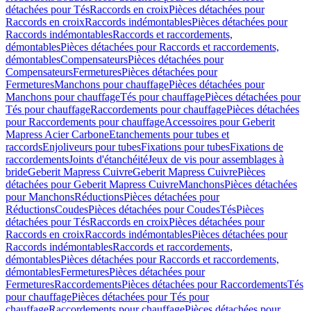
détachées pour Tés
Raccords en croix
Pièces détachées pour
Raccords en croix
Raccords indémontables
Pièces détachées pour
Raccords indémontables
Raccords et raccordements,
démontables
Pièces détachées pour Raccords et raccordements,
démontables
Compensateurs
Pièces détachées pour
Compensateurs
Fermetures
Pièces détachées pour
Fermetures
Manchons pour chauffage
Pièces détachées pour
Manchons pour chauffage
Tés pour chauffage
Pièces détachées pour
Tés pour chauffage
Raccordements pour chauffage
Pièces détachées
pour Raccordements pour chauffage
Accessoires pour Geberit
Mapress Acier Carbone
Etanchements pour tubes et
raccords
Enjoliveurs pour tubes
Fixations pour tubes
Fixations de
raccordements
Joints d'étanchéité
Jeux de vis pour assemblages à
bride
Geberit Mapress Cuivre
Geberit Mapress Cuivre
Pièces
détachées pour Geberit Mapress Cuivre
Manchons
Pièces détachées
pour Manchons
Réductions
Pièces détachées pour
Réductions
Coudes
Pièces détachées pour Coudes
Tés
Pièces
détachées pour Tés
Raccords en croix
Pièces détachées pour
Raccords en croix
Raccords indémontables
Pièces détachées pour
Raccords indémontables
Raccords et raccordements,
démontables
Pièces détachées pour Raccords et raccordements,
démontables
Fermetures
Pièces détachées pour
Fermetures
Raccordements
Pièces détachées pour Raccordements
Tés
pour chauffage
Pièces détachées pour Tés pour
chauffage
Raccordements pour chauffage
Pièces détachées pour