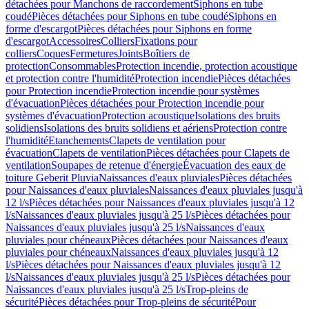
détachées pour Manchons de raccordement
Siphons en tube
coudé
Pièces détachées pour Siphons en tube coudé
Siphons en
forme d'escargot
Pièces détachées pour Siphons en forme
d'escargot
Accessoires
Colliers
Fixations pour
colliers
Coques
Fermetures
Joints
Boîtiers de
protection
Consommables
Protection incendie, protection acoustique
et protection contre l'humidité
Protection incendie
Pièces détachées
pour Protection incendie
Protection incendie pour systèmes
d'évacuation
Pièces détachées pour Protection incendie pour
systèmes d'évacuation
Protection acoustique
Isolations des bruits
solidiens
Isolations des bruits solidiens et aériens
Protection contre
l'humidité
Etanchements
Clapets de ventilation pour
évacuation
Clapets de ventilation
Pièces détachées pour Clapets de
ventilation
Soupapes de retenue d'énergie
Évacuation des eaux de
toiture Geberit Pluvia
Naissances d'eaux pluviales
Pièces détachées
pour Naissances d'eaux pluviales
Naissances d'eaux pluviales jusqu'à
12 l/s
Pièces détachées pour Naissances d'eaux pluviales jusqu'à 12
l/s
Naissances d'eaux pluviales jusqu'à 25 l/s
Pièces détachées pour
Naissances d'eaux pluviales jusqu'à 25 l/s
Naissances d'eaux
pluviales pour chéneaux
Pièces détachées pour Naissances d'eaux
pluviales pour chéneaux
Naissances d'eaux pluviales jusqu'à 12
l/s
Pièces détachées pour Naissances d'eaux pluviales jusqu'à 12
l/s
Naissances d'eaux pluviales jusqu'à 25 l/s
Pièces détachées pour
Naissances d'eaux pluviales jusqu'à 25 l/s
Trop-pleins de
sécurité
Pièces détachées pour Trop-pleins de sécurité
Pour