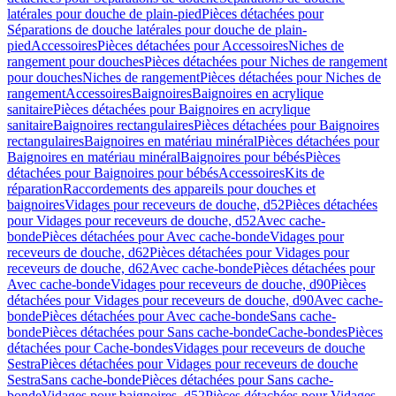
latérales pour douche de plain-pied
Pièces détachées pour
Séparations de douche latérales pour douche de plain-
pied
Accessoires
Pièces détachées pour Accessoires
Niches de
rangement pour douches
Pièces détachées pour Niches de rangement
pour douches
Niches de rangement
Pièces détachées pour Niches de
rangement
Accessoires
Baignoires
Baignoires en acrylique
sanitaire
Pièces détachées pour Baignoires en acrylique
sanitaire
Baignoires rectangulaires
Pièces détachées pour Baignoires
rectangulaires
Baignoires en matériau minéral
Pièces détachées pour
Baignoires en matériau minéral
Baignoires pour bébés
Pièces
détachées pour Baignoires pour bébés
Accessoires
Kits de
réparation
Raccordements des appareils pour douches et
baignoires
Vidages pour receveurs de douche, d52
Pièces détachées
pour Vidages pour receveurs de douche, d52
Avec cache-
bonde
Pièces détachées pour Avec cache-bonde
Vidages pour
receveurs de douche, d62
Pièces détachées pour Vidages pour
receveurs de douche, d62
Avec cache-bonde
Pièces détachées pour
Avec cache-bonde
Vidages pour receveurs de douche, d90
Pièces
détachées pour Vidages pour receveurs de douche, d90
Avec cache-
bonde
Pièces détachées pour Avec cache-bonde
Sans cache-
bonde
Pièces détachées pour Sans cache-bonde
Cache-bondes
Pièces
détachées pour Cache-bondes
Vidages pour receveurs de douche
Sestra
Pièces détachées pour Vidages pour receveurs de douche
Sestra
Sans cache-bonde
Pièces détachées pour Sans cache-
bonde
Vidages pour baignoires, d52
Pièces détachées pour Vidages