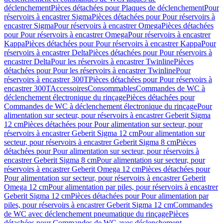
déclenchement
Pièces détachées pour Plaques de déclenchement
Pour
réservoirs à encastrer Sigma
Pièces détachées pour Pour réservoirs à
encastrer Sigma
Pour réservoirs à encastrer Omega
Pièces détachées
pour Pour réservoirs à encastrer Omega
Pour réservoirs à encastrer
Kappa
Pièces détachées pour Pour réservoirs à encastrer Kappa
Pour
réservoirs à encastrer Delta
Pièces détachées pour Pour réservoirs à
encastrer Delta
Pour les réservoirs à encastrer Twinline
Pièces
détachées pour Pour les réservoirs à encastrer Twinline
Pour
réservoirs à encastrer 300T
Pièces détachées pour Pour réservoirs à
encastrer 300T
Accessoires
Consommables
Commandes de WC à
déclenchement électronique du rinçage
Pièces détachées pour
Commandes de WC à déclenchement électronique du rinçage
Pour
alimentation sur secteur, pour réservoirs à encastrer Geberit Sigma
12 cm
Pièces détachées pour Pour alimentation sur secteur, pour
réservoirs à encastrer Geberit Sigma 12 cm
Pour alimentation sur
secteur, pour réservoirs à encastrer Geberit Sigma 8 cm
Pièces
détachées pour Pour alimentation sur secteur, pour réservoirs à
encastrer Geberit Sigma 8 cm
Pour alimentation sur secteur, pour
réservoirs à encastrer Geberit Omega 12 cm
Pièces détachées pour
Pour alimentation sur secteur, pour réservoirs à encastrer Geberit
Omega 12 cm
Pour alimentation par piles, pour réservoirs à encastrer
Geberit Sigma 12 cm
Pièces détachées pour Pour alimentation par
piles, pour réservoirs à encastrer Geberit Sigma 12 cm
Commandes
de WC avec déclenchement pneumatique du rinçage
Pièces
détachées pour Commandes de WC avec déclenchement