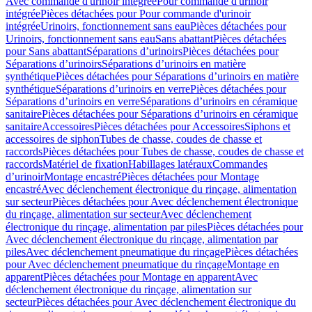
Avec commande d'urinoir intégrée
Pour commande d'urinoir
intégrée
Pièces détachées pour Pour commande d'urinoir
intégrée
Urinoirs, fonctionnement sans eau
Pièces détachées pour
Urinoirs, fonctionnement sans eau
Sans abattant
Pièces détachées
pour Sans abattant
Séparations d’urinoirs
Pièces détachées pour
Séparations d’urinoirs
Séparations d’urinoirs en matière
synthétique
Pièces détachées pour Séparations d’urinoirs en matière
synthétique
Séparations d’urinoirs en verre
Pièces détachées pour
Séparations d’urinoirs en verre
Séparations d’urinoirs en céramique
sanitaire
Pièces détachées pour Séparations d’urinoirs en céramique
sanitaire
Accessoires
Pièces détachées pour Accessoires
Siphons et
accessoires de siphon
Tubes de chasse, coudes de chasse et
raccords
Pièces détachées pour Tubes de chasse, coudes de chasse et
raccords
Matériel de fixation
Habillages latéraux
Commandes
dʼurinoir
Montage encastré
Pièces détachées pour Montage
encastré
Avec déclenchement électronique du rinçage, alimentation
sur secteur
Pièces détachées pour Avec déclenchement électronique
du rinçage, alimentation sur secteur
Avec déclenchement
électronique du rinçage, alimentation par piles
Pièces détachées pour
Avec déclenchement électronique du rinçage, alimentation par
piles
Avec déclenchement pneumatique du rinçage
Pièces détachées
pour Avec déclenchement pneumatique du rinçage
Montage en
apparent
Pièces détachées pour Montage en apparent
Avec
déclenchement électronique du rinçage, alimentation sur
secteur
Pièces détachées pour Avec déclenchement électronique du