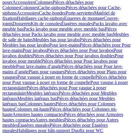
poser
Accessoires
Colonnes
Pièces détachées pour
Colonnes
Colonnes
Cache-siphons
Pièces détachées pour Cache-
siphons
Accessoires
Cache-bondes
Porte-serviettes
Matériel de
fixation
Habillages cache-siphons
Equerres de montage
Couvre-
joints
Dosserets
Kits de consoles
Étagères murales
Packs lavabo avec
meuble bas
Packs lavabo pour meuble avec meuble bas
Pièces
détachées pour Packs lavabo pour meuble avec meuble bas
Meubles
de salle de bains
Meubles bas pour lavabo
Pièces détachées pour
Meubles bas pour lavabo
Pour lave-mains
Pièces détachées pour Pour
lave-mains
Pour lavabos
Pièces détachées pour Pour lavabos
Pour
lavabos doubles
Pièces détachées pour Pour lavabos doubles
Pour
lavabos pour meuble
Pièces détachées pour Pour lavabos pour
meuble
Pour lave-mains d’angle
Pièces détachées pour Pour lave-
mains d’angle
Plans pour vasques
Pièces détachées pour Plans pour
vasques
Pour vasque à poser en forme de coupelle
Pièces détachées
pour Pour vasque à poser en forme de coupelle
Pour vasque à poser
rectangulaire
Pièces détachées pour Pour vasque à poser
rectangulaire
Meubles latéraux
Pièces détachées pour Meubles
latéraux
Meubles latéraux bas
Pièces détachées pour Meubles
latéraux bas
Colonnes hautes
Pièces détachées pour Colonnes
hautes
Colonnes mi-haute
Pièces détachées pour Colonnes mi-
haute
Armoires hautes compactes
Pièces détachées pour Armoires
hautes compactes
Autres meubles
Pièces détachées pour Autres
meubles
Étagères murales
Pièces détachées pour Étagères
murales
Habillages pour bâti-support Duofix pour WC