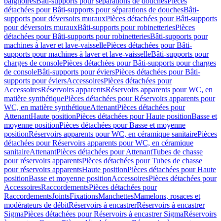
baignoires
Bâti-supports pour séparations de douches
Pièces
détachées pour Bâti-supports pour séparations de douches
Bâti-
supports pour déversoirs muraux
Pièces détachées pour Bâti-supports
pour déversoirs muraux
Bâti-supports pour robinetteries
Pièces
détachées pour Bâti-supports pour robinetteries
Bâti-supports pour
machines à laver et lave-vaisselle
Pièces détachées pour Bâti-
supports pour machines à laver et lave-vaisselle
Bâti-supports pour
charges de console
Pièces détachées pour Bâti-supports pour charges
de console
Bâti-supports pour éviers
Pièces détachées pour Bâti-
supports pour éviers
Accessoires
Pièces détachées pour
Accessoires
Réservoirs apparents
Réservoirs apparents pour WC, en
matière synthétique
Pièces détachées pour Réservoirs apparents pour
WC, en matière synthétique
Attenant
Pièces détachées pour
Attenant
Haute position
Pièces détachées pour Haute position
Basse et
moyenne position
Pièces détachées pour Basse et moyenne
position
Réservoirs apparents pour WC, en céramique sanitaire
Pièces
détachées pour Réservoirs apparents pour WC, en céramique
sanitaire
Attenant
Pièces détachées pour Attenant
Tubes de chasse
pour réservoirs apparents
Pièces détachées pour Tubes de chasse
pour réservoirs apparents
Haute position
Pièces détachées pour Haute
position
Basse et moyenne position
Accessoires
Pièces détachées pour
Accessoires
Raccordements
Pièces détachées pour
Raccordements
Joints
Fixations
Manchettes
Mamelons, rosaces et
modérateurs de débit
Réservoirs à encastrer
Réservoirs à encastrer
Sigma
Pièces détachées pour Réservoirs à encastrer Sigma
Réservoirs