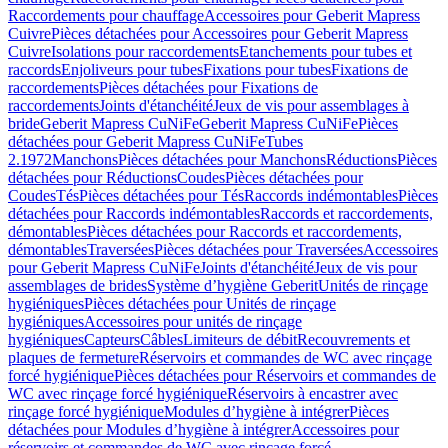
Raccordements pour chauffage
Accessoires pour Geberit Mapress
Cuivre
Pièces détachées pour Accessoires pour Geberit Mapress
Cuivre
Isolations pour raccordements
Etanchements pour tubes et
raccords
Enjoliveurs pour tubes
Fixations pour tubes
Fixations de
raccordements
Pièces détachées pour Fixations de
raccordements
Joints d'étanchéité
Jeux de vis pour assemblages à
bride
Geberit Mapress CuNiFe
Geberit Mapress CuNiFe
Pièces
détachées pour Geberit Mapress CuNiFe
Tubes
2.1972
Manchons
Pièces détachées pour Manchons
Réductions
Pièces
détachées pour Réductions
Coudes
Pièces détachées pour
Coudes
Tés
Pièces détachées pour Tés
Raccords indémontables
Pièces
détachées pour Raccords indémontables
Raccords et raccordements,
démontables
Pièces détachées pour Raccords et raccordements,
démontables
Traversées
Pièces détachées pour Traversées
Accessoires
pour Geberit Mapress CuNiFe
Joints d'étanchéité
Jeux de vis pour
assemblages de brides
Système d’hygiène Geberit
Unités de rinçage
hygiéniques
Pièces détachées pour Unités de rinçage
hygiéniques
Accessoires pour unités de rinçage
hygiéniques
Capteurs
Câbles
Limiteurs de débit
Recouvrements et
plaques de fermeture
Réservoirs et commandes de WC avec rinçage
forcé hygiénique
Pièces détachées pour Réservoirs et commandes de
WC avec rinçage forcé hygiénique
Réservoirs à encastrer avec
rinçage forcé hygiénique
Modules d’hygiène à intégrer
Pièces
détachées pour Modules d’hygiène à intégrer
Accessoires pour
réservoirs et commandes de WC avec rinçage forcé