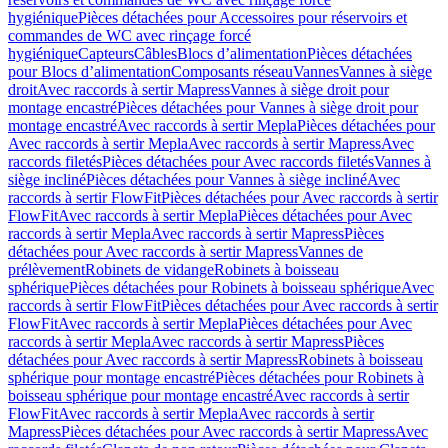
hygiénique
Pièces détachées pour Accessoires pour réservoirs et
commandes de WC avec rinçage forcé
hygiénique
Capteurs
Câbles
Blocs d’alimentation
Pièces détachées
pour Blocs d’alimentation
Composants réseau
Vannes
Vannes à siège
droit
Avec raccords à sertir Mapress
Vannes à siège droit pour
montage encastré
Pièces détachées pour Vannes à siège droit pour
montage encastré
Avec raccords à sertir Mepla
Pièces détachées pour
Avec raccords à sertir Mepla
Avec raccords à sertir Mapress
Avec
raccords filetés
Pièces détachées pour Avec raccords filetés
Vannes à
siège incliné
Pièces détachées pour Vannes à siège incliné
Avec
raccords à sertir FlowFit
Pièces détachées pour Avec raccords à sertir
FlowFit
Avec raccords à sertir Mepla
Pièces détachées pour Avec
raccords à sertir Mepla
Avec raccords à sertir Mapress
Pièces
détachées pour Avec raccords à sertir Mapress
Vannes de
prélèvement
Robinets de vidange
Robinets à boisseau
sphérique
Pièces détachées pour Robinets à boisseau sphérique
Avec
raccords à sertir FlowFit
Pièces détachées pour Avec raccords à sertir
FlowFit
Avec raccords à sertir Mepla
Pièces détachées pour Avec
raccords à sertir Mepla
Avec raccords à sertir Mapress
Pièces
détachées pour Avec raccords à sertir Mapress
Robinets à boisseau
sphérique pour montage encastré
Pièces détachées pour Robinets à
boisseau sphérique pour montage encastré
Avec raccords à sertir
FlowFit
Avec raccords à sertir Mepla
Avec raccords à sertir
Mapress
Pièces détachées pour Avec raccords à sertir Mapress
Avec