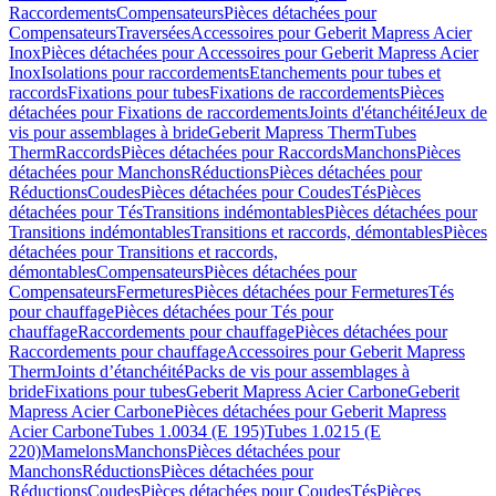
Raccordements
Compensateurs
Pièces détachées pour
Compensateurs
Traversées
Accessoires pour Geberit Mapress Acier
Inox
Pièces détachées pour Accessoires pour Geberit Mapress Acier
Inox
Isolations pour raccordements
Etanchements pour tubes et
raccords
Fixations pour tubes
Fixations de raccordements
Pièces
détachées pour Fixations de raccordements
Joints d'étanchéité
Jeux de
vis pour assemblages à bride
Geberit Mapress Therm
Tubes
Therm
Raccords
Pièces détachées pour Raccords
Manchons
Pièces
détachées pour Manchons
Réductions
Pièces détachées pour
Réductions
Coudes
Pièces détachées pour Coudes
Tés
Pièces
détachées pour Tés
Transitions indémontables
Pièces détachées pour
Transitions indémontables
Transitions et raccords, démontables
Pièces
détachées pour Transitions et raccords,
démontables
Compensateurs
Pièces détachées pour
Compensateurs
Fermetures
Pièces détachées pour Fermetures
Tés
pour chauffage
Pièces détachées pour Tés pour
chauffage
Raccordements pour chauffage
Pièces détachées pour
Raccordements pour chauffage
Accessoires pour Geberit Mapress
Therm
Joints d’étanchéité
Packs de vis pour assemblages à
bride
Fixations pour tubes
Geberit Mapress Acier Carbone
Geberit
Mapress Acier Carbone
Pièces détachées pour Geberit Mapress
Acier Carbone
Tubes 1.0034 (E 195)
Tubes 1.0215 (E
220)
Mamelons
Manchons
Pièces détachées pour
Manchons
Réductions
Pièces détachées pour
Réductions
Coudes
Pièces détachées pour Coudes
Tés
Pièces