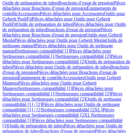
Outils de préparation de tubes
Bouchons d’essai de pression
Pièces
détachées pour Bouchons d’essai de pression
Équipements de
contrôle
Accessoires
Pièces détachées pour Accessoires
Outils pour
Geberit PushFit
Pièces détachées pour Outils pour Geberit
PushFit
Outils de préparation de tubes
Pièces détachées pour Outils
de préparation de tubes
Bouchons d'essai de pression
Pièces
détachées pour Bouchons d'essai de pression
Outils pour Geberit
Mepla
Pièces détachées pour Outils pour Geberit Mepla
Outils de
sertissage manuel
Pièces détachées pour Outils de sertissage
manuel
Sertisseuses compatibilité [1]
Pièces détachées pour
Sertisseuses compatibilité [1]
Sertisseuses compatibilité [2]
Pièces
détachées pour Sertisseuses compatibilité [2]
Outils de préparation de
tubes
Pièces détachées pour Outils de préparation de tubes
Bouchons
d'essai de pression
Pièces détachées pour Bouchons d'essai de
pression
Équipement de contrôle
Accessoires
Outils pour Geberit
Mapress
Pièces détachées pour Outils pour Geberit
Mapress
Sertisseuses compatibilité [1]
Pièces détachées pour
Sertisseuses compatibilité [1]
Sertisseuses compatibilité [2]
Pièces
détachées pour Sertisseuses compatibilité [2]
Outils de sertissage
compatibilité [1] / [2]
Pièces détachées pour Outils de sertissage
compatibilité [1] / [2]
Sertisseuses compatibilité [2XL]
Pièces
détachées pour Sertisseuses compatibilité [2XL]
Sertisseuses
compatibilité [3]
Pièces détachées pour Sertisseuses compatibilité
[3]
Outils de préparation de tubes
Pièces détachées pour Outils de
préparation de tubes
Bouchons d'essai de pression
Pièces détachées