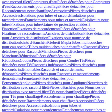
avec raccord fileté
Compteurs d'eau
Pièces détachées pour Compteurs
d'eau
Raccordements pour chauffage
Pièces détachées pour
Raccordements pour chauffage
Accessoires
Pièces détachées pour
Accessoires
Isolations pour tubes et raccords
Isolations pour
raccordements
Etanchements pour tubes et raccords
Enjoliveurs pour
tubes
Fixations pour tubes
Gaines de protection et aides à
l'insertion
Fixations de raccordements
Pièces détachées pour
Fixations de raccordements
Armoires de distribution
Pièces détachées
pour Armoires de distribution
Fixations pour nourrice de
distribution
Joints d'étanchéité
Geberit Mepla
Tubes multicouches
pour eau potable
Tubes multicouches pour chauffage
Raccords
Pièces
détachées pour Raccords
Manchons
Pièces détachées pour
Manchons
Réductions
Pièces détachées pour
Réductions
Coudes
Pièces détachées pour Coudes
Tés
Pièces
détachées pour Tés
Raccords indémontables
Pièces détachées pour
Raccords indémontables
Raccords et raccordements,
démontables
Pièces détachées pour Raccords et raccordements,
démontables
Fermetures
Pièces détachées pour
Fermetures
Appliques
Pièces détachées pour Appliques
Nourrices de
distribution avec raccord fileté
Pièces détachées pour Nourrices de
distribution avec raccord fileté
Tés pour chauffage
Pièces détachées
pour Tés pour chauffage
Raccordements pour chauffage
Pièces
détachées pour Raccordements pour chauffage
Accessoires
Pièces
détachées pour Accessoires
Isolations pour tubes et
raccords
Isolations pour raccordements
Etanchements pour tubes et