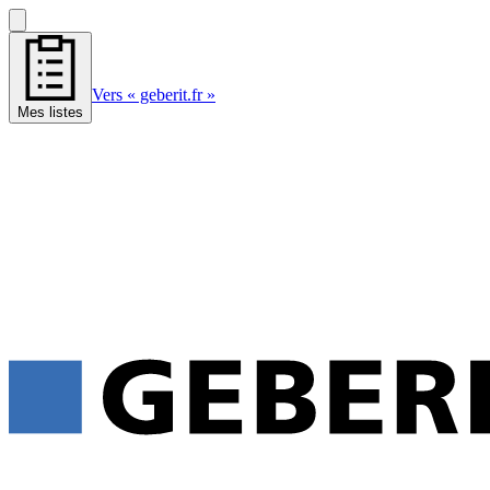
Vers « geberit.fr »
Mes listes