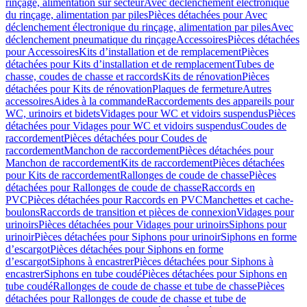
rinçage, alimentation sur secteur
Avec déclenchement électronique
du rinçage, alimentation par piles
Pièces détachées pour Avec
déclenchement électronique du rinçage, alimentation par piles
Avec
déclenchement pneumatique du rinçage
Accessoires
Pièces détachées
pour Accessoires
Kits d’installation et de remplacement
Pièces
détachées pour Kits d’installation et de remplacement
Tubes de
chasse, coudes de chasse et raccords
Kits de rénovation
Pièces
détachées pour Kits de rénovation
Plaques de fermeture
Autres
accessoires
Aides à la commande
Raccordements des appareils pour
WC, urinoirs et bidets
Vidages pour WC et vidoirs suspendus
Pièces
détachées pour Vidages pour WC et vidoirs suspendus
Coudes de
raccordement
Pièces détachées pour Coudes de
raccordement
Manchon de raccordement
Pièces détachées pour
Manchon de raccordement
Kits de raccordement
Pièces détachées
pour Kits de raccordement
Rallonges de coude de chasse
Pièces
détachées pour Rallonges de coude de chasse
Raccords en
PVC
Pièces détachées pour Raccords en PVC
Manchettes et cache-
boulons
Raccords de transition et pièces de connexion
Vidages pour
urinoirs
Pièces détachées pour Vidages pour urinoirs
Siphons pour
urinoir
Pièces détachées pour Siphons pour urinoir
Siphons en forme
d’escargot
Pièces détachées pour Siphons en forme
d’escargot
Siphons à encastrer
Pièces détachées pour Siphons à
encastrer
Siphons en tube coudé
Pièces détachées pour Siphons en
tube coudé
Rallonges de coude de chasse et tube de chasse
Pièces
détachées pour Rallonges de coude de chasse et tube de