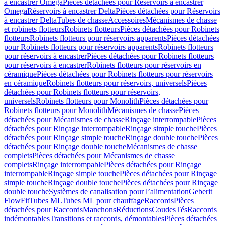
à encastrer Omega
Pièces détachées pour Réservoirs à encastrer
Omega
Réservoirs à encastrer Delta
Pièces détachées pour Réservoirs
à encastrer Delta
Tubes de chasse
Accessoires
Mécanismes de chasse
et robinets flotteurs
Robinets flotteurs
Pièces détachées pour Robinets
flotteurs
Robinets flotteurs pour réservoirs apparents
Pièces détachées
pour Robinets flotteurs pour réservoirs apparents
Robinets flotteurs
pour réservoirs à encastrer
Pièces détachées pour Robinets flotteurs
pour réservoirs à encastrer
Robinets flotteurs pour réservoirs en
céramique
Pièces détachées pour Robinets flotteurs pour réservoirs
en céramique
Robinets flotteurs pour réservoirs, universels
Pièces
détachées pour Robinets flotteurs pour réservoirs,
universels
Robinets flotteurs pour Monolith
Pièces détachées pour
Robinets flotteurs pour Monolith
Mécanismes de chasse
Pièces
détachées pour Mécanismes de chasse
Rinçage interrompable
Pièces
détachées pour Rinçage interrompable
Rinçage simple touche
Pièces
détachées pour Rinçage simple touche
Rinçage double touche
Pièces
détachées pour Rinçage double touche
Mécanismes de chasse
complets
Pièces détachées pour Mécanismes de chasse
complets
Rinçage interrompable
Pièces détachées pour Rinçage
interrompable
Rinçage simple touche
Pièces détachées pour Rinçage
simple touche
Rinçage double touche
Pièces détachées pour Rinçage
double touche
Systèmes de canalisation pour l’alimentation
Geberit
FlowFit
Tubes ML
Tubes ML pour chauffage
Raccords
Pièces
détachées pour Raccords
Manchons
Réductions
Coudes
Tés
Raccords
indémontables
Transitions et raccords, démontables
Pièces détachées