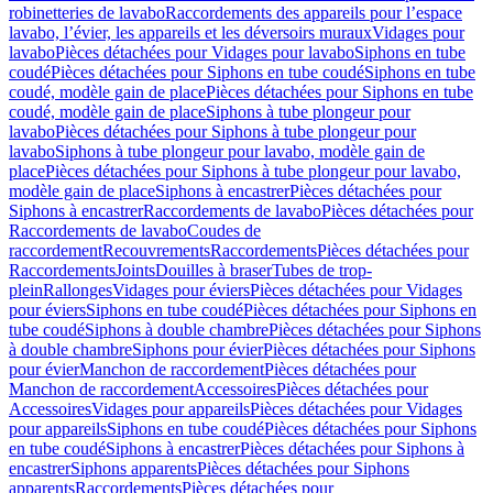
robinetteries de lavabo
Raccordements des appareils pour l’espace
lavabo, l’évier, les appareils et les déversoirs muraux
Vidages pour
lavabo
Pièces détachées pour Vidages pour lavabo
Siphons en tube
coudé
Pièces détachées pour Siphons en tube coudé
Siphons en tube
coudé, modèle gain de place
Pièces détachées pour Siphons en tube
coudé, modèle gain de place
Siphons à tube plongeur pour
lavabo
Pièces détachées pour Siphons à tube plongeur pour
lavabo
Siphons à tube plongeur pour lavabo, modèle gain de
place
Pièces détachées pour Siphons à tube plongeur pour lavabo,
modèle gain de place
Siphons à encastrer
Pièces détachées pour
Siphons à encastrer
Raccordements de lavabo
Pièces détachées pour
Raccordements de lavabo
Coudes de
raccordement
Recouvrements
Raccordements
Pièces détachées pour
Raccordements
Joints
Douilles à braser
Tubes de trop-
plein
Rallonges
Vidages pour éviers
Pièces détachées pour Vidages
pour éviers
Siphons en tube coudé
Pièces détachées pour Siphons en
tube coudé
Siphons à double chambre
Pièces détachées pour Siphons
à double chambre
Siphons pour évier
Pièces détachées pour Siphons
pour évier
Manchon de raccordement
Pièces détachées pour
Manchon de raccordement
Accessoires
Pièces détachées pour
Accessoires
Vidages pour appareils
Pièces détachées pour Vidages
pour appareils
Siphons en tube coudé
Pièces détachées pour Siphons
en tube coudé
Siphons à encastrer
Pièces détachées pour Siphons à
encastrer
Siphons apparents
Pièces détachées pour Siphons
apparents
Raccordements
Pièces détachées pour