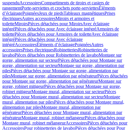
suspendu
Accessoires
Compartiments de tiroirs et casiers de
rangement
Porte-serviettes et crochets porte-serviettes
Éléments
d’éclairage
Poignées
Jeux de pieds
Tableaux magnétiques
Prises
électriques
Autres accessoires
Miroirs et armoires et
toilette
Miroirs
Pièces détachées pour Miroirs
Avec éclairage
intégré
Pièces détachées pour Avec éclairage intégré
Armoires de
toilette
Pièces détachées pour Armoires de toilette
Avec éclairage
intégré
Pièces détachées pour Avec éclairage
intégré
Accessoires
Éléments d’éclairage
Poignées
Autres
accessoires
Prises électriques
Robinetteries
Robinetteries de
lavabo
Pièces détachées pour Robinetteries de lavabo
Montage sur
gorge, alimentation sur secteur
Pièces détachées pour Montage sur
gorge, alimentation sur secteur
Montage sur gorge, alimentation par
piles
Pièces détachées pour Montage sur gorge, alimentation par
piles
Montage sur gorge, alimentation par générateur
Pièces détachées
pour Montage sur gorge, alimentation par générateur
Montage sur
gorge, robinet mitigeur
Pièces détachées pour Montage sur gorge,
robinet mitigeur
Montage mural, alimentation sur secteur
Pièces
détachées pour Montage mural, alimentation sur secteur
Montage
mural, alimentation par piles
Pièces détachées pour Montage mural,
alimentation par piles
Montage mural, alimentation par
générateur
Pièces détachées pour Montage mural, alimentation par
générateur
Montage mural, robinet mélangeur
Pièces détachées pour
Montage mural, robinet mélangeur
Accessoires
Pièces détachées pour
Accessoires
Pour robinetteries de lavabo
Pièces détachées pour Pour