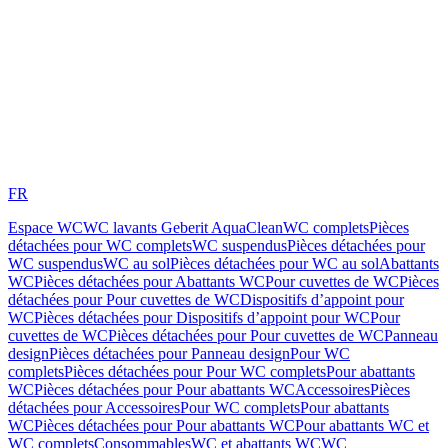
FR
Espace WC
WC lavants Geberit AquaClean
WC complets
Pièces
détachées pour WC complets
WC suspendus
Pièces détachées pour
WC suspendus
WC au sol
Pièces détachées pour WC au sol
Abattants
WC
Pièces détachées pour Abattants WC
Pour cuvettes de WC
Pièces
détachées pour Pour cuvettes de WC
Dispositifs d’appoint pour
WC
Pièces détachées pour Dispositifs d’appoint pour WC
Pour
cuvettes de WC
Pièces détachées pour Pour cuvettes de WC
Panneau
design
Pièces détachées pour Panneau design
Pour WC
complets
Pièces détachées pour Pour WC complets
Pour abattants
WC
Pièces détachées pour Pour abattants WC
Accessoires
Pièces
détachées pour Accessoires
Pour WC complets
Pour abattants
WC
Pièces détachées pour Pour abattants WC
Pour abattants WC et
WC complets
Consommables
WC et abattants WC
WC