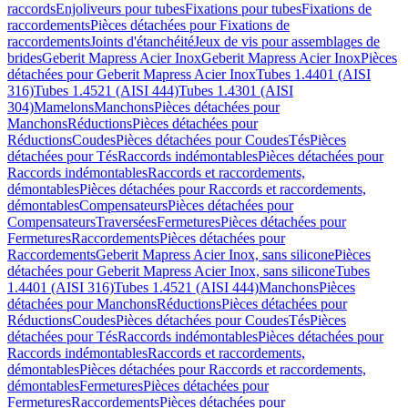
raccords
Enjoliveurs pour tubes
Fixations pour tubes
Fixations de
raccordements
Pièces détachées pour Fixations de
raccordements
Joints d'étanchéité
Jeux de vis pour assemblages de
brides
Geberit Mapress Acier Inox
Geberit Mapress Acier Inox
Pièces
détachées pour Geberit Mapress Acier Inox
Tubes 1.4401 (AISI
316)
Tubes 1.4521 (AISI 444)
Tubes 1.4301 (AISI
304)
Mamelons
Manchons
Pièces détachées pour
Manchons
Réductions
Pièces détachées pour
Réductions
Coudes
Pièces détachées pour Coudes
Tés
Pièces
détachées pour Tés
Raccords indémontables
Pièces détachées pour
Raccords indémontables
Raccords et raccordements,
démontables
Pièces détachées pour Raccords et raccordements,
démontables
Compensateurs
Pièces détachées pour
Compensateurs
Traversées
Fermetures
Pièces détachées pour
Fermetures
Raccordements
Pièces détachées pour
Raccordements
Geberit Mapress Acier Inox, sans silicone
Pièces
détachées pour Geberit Mapress Acier Inox, sans silicone
Tubes
1.4401 (AISI 316)
Tubes 1.4521 (AISI 444)
Manchons
Pièces
détachées pour Manchons
Réductions
Pièces détachées pour
Réductions
Coudes
Pièces détachées pour Coudes
Tés
Pièces
détachées pour Tés
Raccords indémontables
Pièces détachées pour
Raccords indémontables
Raccords et raccordements,
démontables
Pièces détachées pour Raccords et raccordements,
démontables
Fermetures
Pièces détachées pour
Fermetures
Raccordements
Pièces détachées pour