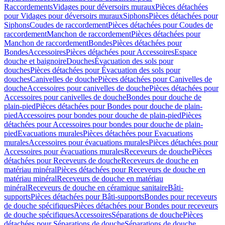
Raccordements
Vidages pour déversoirs muraux
Pièces détachées
pour Vidages pour déversoirs muraux
Siphons
Pièces détachées pour
Siphons
Coudes de raccordement
Pièces détachées pour Coudes de
raccordement
Manchon de raccordement
Pièces détachées pour
Manchon de raccordement
Bondes
Pièces détachées pour
Bondes
Accessoires
Pièces détachées pour Accessoires
Espace
douche et baignoire
Douches
Évacuation des sols pour
douches
Pièces détachées pour Évacuation des sols pour
douches
Canivelles de douche
Pièces détachées pour Canivelles de
douche
Accessoires pour canivelles de douche
Pièces détachées pour
Accessoires pour canivelles de douche
Bondes pour douche de
plain-pied
Pièces détachées pour Bondes pour douche de plain-
pied
Accessoires pour bondes pour douche de plain-pied
Pièces
détachées pour Accessoires pour bondes pour douche de plain-
pied
Evacuations murales
Pièces détachées pour Evacuations
murales
Accessoires pour évacuations murales
Pièces détachées pour
Accessoires pour évacuations murales
Receveurs de douche
Pièces
détachées pour Receveurs de douche
Receveurs de douche en
matériau minéral
Pièces détachées pour Receveurs de douche en
matériau minéral
Receveurs de douche en matériau
minéral
Receveurs de douche en céramique sanitaire
Bâti-
supports
Pièces détachées pour Bâti-supports
Bondes pour receveurs
de douche spécifiques
Pièces détachées pour Bondes pour receveurs
de douche spécifiques
Accessoires
Séparations de douche
Pièces
détachées pour Séparations de douche
Séparations de douche