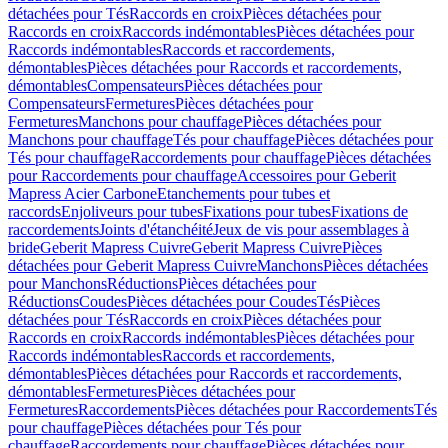
détachées pour Tés
Raccords en croix
Pièces détachées pour
Raccords en croix
Raccords indémontables
Pièces détachées pour
Raccords indémontables
Raccords et raccordements,
démontables
Pièces détachées pour Raccords et raccordements,
démontables
Compensateurs
Pièces détachées pour
Compensateurs
Fermetures
Pièces détachées pour
Fermetures
Manchons pour chauffage
Pièces détachées pour
Manchons pour chauffage
Tés pour chauffage
Pièces détachées pour
Tés pour chauffage
Raccordements pour chauffage
Pièces détachées
pour Raccordements pour chauffage
Accessoires pour Geberit
Mapress Acier Carbone
Etanchements pour tubes et
raccords
Enjoliveurs pour tubes
Fixations pour tubes
Fixations de
raccordements
Joints d'étanchéité
Jeux de vis pour assemblages à
bride
Geberit Mapress Cuivre
Geberit Mapress Cuivre
Pièces
détachées pour Geberit Mapress Cuivre
Manchons
Pièces détachées
pour Manchons
Réductions
Pièces détachées pour
Réductions
Coudes
Pièces détachées pour Coudes
Tés
Pièces
détachées pour Tés
Raccords en croix
Pièces détachées pour
Raccords en croix
Raccords indémontables
Pièces détachées pour
Raccords indémontables
Raccords et raccordements,
démontables
Pièces détachées pour Raccords et raccordements,
démontables
Fermetures
Pièces détachées pour
Fermetures
Raccordements
Pièces détachées pour Raccordements
Tés
pour chauffage
Pièces détachées pour Tés pour
chauffage
Raccordements pour chauffage
Pièces détachées pour