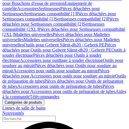
pour Bouchons d'essai de pression
Equipement de
contrôle
Accessoires
Sertisseuses
Pièces détachées pour
Sertisseuses
Sertisseuses compatibilité [1]
Pièces détachées pour
Sertisseuses compatibilité [1]
Sertisseuses compatibilité [2]
Pièces
détachées pour Sertisseuses compatibilité [2]
Sertisseuses
compatibilité [2XL]
Pièces détachées pour Sertisseuses compatibilité
[2XL]
Mallettes universelles
Pièces détachées pour Mallettes
universelles
Mallettes universelles
Pièces détachées pour Mallettes
universelles
Outils pour Geberit Silent-db20 / Geberit PE
Pièces
détachées pour Outils pour Geberit Silent-db20 / Geberit PE
Outils à
souder électrique
Pièces détachées pour Outils à souder
électrique
Accessoires pour outillage à souder électrique
Outils pour
soudure au miroir
Pièces détachées pour Outils pour soudure au
miroir
Accessoires pour outils pour soudure au miroir
Pièces
détachées pour Accessoires pour outils pour soudure au miroir
Outils
de préparation de tubes
Pièces détachées pour Outils de préparation
de tubes
Accessoires pour outils de préparation de tubes
Pièces
détachées pour Accessoires pour outils de préparation de tubes
Aides
à la commande
Télécommandes
Catégories de produits
Lignes de salle de bains
Nouveautés