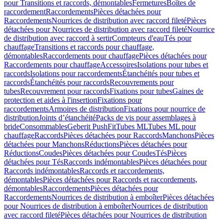
pour Transitions et raccords, démontables
Fermetures
Boîtes de
raccordement
Raccordements
Pièces détachées pour
Raccordements
Nourrices de distribution avec raccord fileté
Pièces
détachées pour Nourrices de distribution avec raccord fileté
Nourrice
de distribution avec raccord à sertir
Compteurs d'eau
Tés pour
chauffage
Transitions et raccords pour chauffage,
démontables
Raccordements pour chauffage
Pièces détachées pour
Raccordements pour chauffage
Accessoires
Isolations pour tubes et
raccords
Isolations pour raccordements
Étanchéités pour tubes et
raccords
Étanchéités pour raccords
Recouvrements pour
tubes
Recouvrement pour raccords
Fixations pour tubes
Gaines de
protection et aides à l'insertion
Fixations pour
raccordements
Armoires de distribution
Fixations pour nourrice de
distribution
Joints d’étanchéité
Packs de vis pour assemblages à
bride
Consommables
Geberit PushFit
Tubes ML
Tubes ML pour
chauffage
Raccords
Pièces détachées pour Raccords
Manchons
Pièces
détachées pour Manchons
Réductions
Pièces détachées pour
Réductions
Coudes
Pièces détachées pour Coudes
Tés
Pièces
détachées pour Tés
Raccords indémontables
Pièces détachées pour
Raccords indémontables
Raccords et raccordements,
démontables
Pièces détachées pour Raccords et raccordements,
démontables
Raccordements
Pièces détachées pour
Raccordements
Nourrices de distribution à emboîter
Pièces détachées
pour Nourrices de distribution à emboîter
Nourrices de distribution
avec raccord fileté
Pièces détachées pour Nourrices de distribution