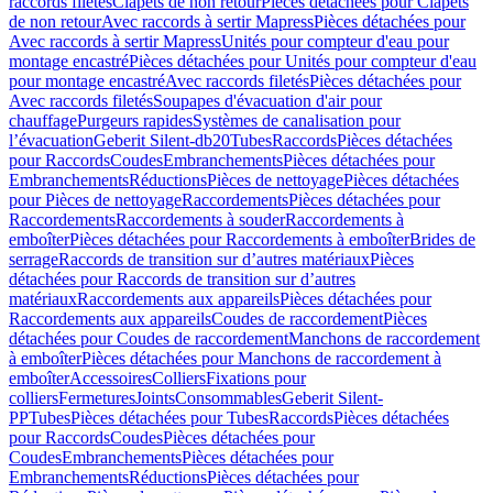
raccords filetés
Clapets de non retour
Pièces détachées pour Clapets
de non retour
Avec raccords à sertir Mapress
Pièces détachées pour
Avec raccords à sertir Mapress
Unités pour compteur d'eau pour
montage encastré
Pièces détachées pour Unités pour compteur d'eau
pour montage encastré
Avec raccords filetés
Pièces détachées pour
Avec raccords filetés
Soupapes d'évacuation d'air pour
chauffage
Purgeurs rapides
Systèmes de canalisation pour
l’évacuation
Geberit Silent-db20
Tubes
Raccords
Pièces détachées
pour Raccords
Coudes
Embranchements
Pièces détachées pour
Embranchements
Réductions
Pièces de nettoyage
Pièces détachées
pour Pièces de nettoyage
Raccordements
Pièces détachées pour
Raccordements
Raccordements à souder
Raccordements à
emboîter
Pièces détachées pour Raccordements à emboîter
Brides de
serrage
Raccords de transition sur d’autres matériaux
Pièces
détachées pour Raccords de transition sur d’autres
matériaux
Raccordements aux appareils
Pièces détachées pour
Raccordements aux appareils
Coudes de raccordement
Pièces
détachées pour Coudes de raccordement
Manchons de raccordement
à emboîter
Pièces détachées pour Manchons de raccordement à
emboîter
Accessoires
Colliers
Fixations pour
colliers
Fermetures
Joints
Consommables
Geberit Silent-
PP
Tubes
Pièces détachées pour Tubes
Raccords
Pièces détachées
pour Raccords
Coudes
Pièces détachées pour
Coudes
Embranchements
Pièces détachées pour
Embranchements
Réductions
Pièces détachées pour