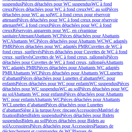
suspendus
Pièces détachées pour WC suspendus
WC à fond
creux
Pièces détachées pour WC à fond creux
WC au sol
Pièces
détachées pour WC au sol
WC à fond creux pour réservoir
attenant
Pièces détachées pour WC à fond creux pour réservoir
attenant
WC à fond creux
Pièces détachées pour WC à fond
creux
Réservoirs apparents pour WC, en céramique
sanitaire
Attenant
Abattants WC
Pièces détachées pour Abattants
WC
Abattants WC
Pièces détachées pour Abattants WC
WC adaptés
PMR
Pièces détachées pour WC adaptés PMR
Cuvettes de WC à
fond creux, surélevés
Pièces détachées pour Cuvettes de WC à fond
creux, surélevés
Cuvettes de WC à fond creux, rallongés
Pièces
détachées pour Cuvettes de WC à fond creux, rallongés
Abattants
WC adaptés PMR
Pièces détachées pour Abattants WC adaptés
PMR
Abattants WC
Pièces détachées pour Abattants WC
Lunettes
d’abattant
Pièces détachées pour Lunettes d’abattant
WC pour
enfants
Pièces détachées pour WC pour enfants
WC suspendus
Pièces
détachées pour WC suspendus
WC au sol
Pièces détachées pour WC
au sol
Abattants WC pour enfants
Pièces détachées pour Abattants
WC pour enfants
Abattants WC
Pièces détachées pour Abattants
WC
Lunettes d’abattant
Pièces détachées pour Lunettes
d’abattant
Siège à la turque
Avec rinçage
Accessoires
Matériel de
fixation
Bidets
Bidets suspendus
Pièces détachées pour Bidets
suspendus
Bidets au sol
Pièces détachées pour Bidets au
sol
Accessoires
Pièces détachées pour Accessoires
Plaques de
déclenchement et commandes de WC
Plaques de