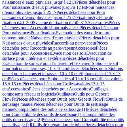
naissances d’eaux pluviales jusqu’à 12 l/s
Pièces détachées pour
Pour naissances d’eaux pluviales jusqu’à 12 l/s
Pour naissances
d’eaux pluviales jusqu’à 25 l/s
Pièces détachées pour Pour
naissances d’eaux pluviales jusqu’à 25 l/s
Fixations
Système de
fixation d40–200
Système de fixation d250–315
Accessoires
Pièces
détachées pour Accessoires
Pour naissances
Pièces détachées pour
Pour naissances
Pour fixations
Évacuation des eaux de toiture
conventionnelle
Naissances d'eaux pluviales
Pièces détachées pour
Naissances d'eaux pluviales
Raccords au pare-vapeur
Pièces
détachées pour Raccords au pare-vapeur
Accessoires
Pièces
détachées pour Accessoires
Évacuation des sols
Evacuation de
surface pour l'intérieur et l'extérieur
Pièces détachées pour
Evacuation de surface pour l'intérieur et l'extérieur
Siphons de sol
pour balcons et terrasses, 10 x 10 cm
Pièces détachées pour Siphons
de sol pour balcons et terrasses, 10 x 10 cm
Siphons de sol 13 x 13
cm
Pièces détachées pour Siphons de sol 13 x 13 cm
Grilles-avaloirs
15 x 15 cm
Pièces détachées pour Grilles-avaloirs 15 x 15
cm
Accessoires
Pièces détachées pour Accessoires
Outillages,
composants réseau et logiciels
Outillages
Outils pour Geberit
FlowFit
Pièces détachées pour Outils pour Geberit FlowFit
Outils de
sertissage manuel
Pièces détachées pour Outils de sertissage
manuel
Compatibilité des outils de sertissage [1]
Pièces détachées
pour Compatibilité des outils de sertissage [1]
Compatibilité des
outils de sertissage [2]
Pièces détachées pour Compatibilité des outils
de sertissage [2]
Outils de préparation de tubes
Pièces détachées pour