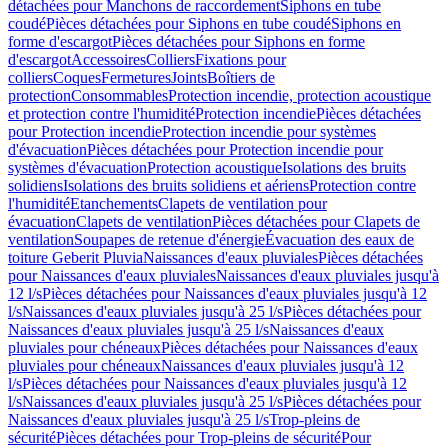
détachées pour Manchons de raccordement
Siphons en tube
coudé
Pièces détachées pour Siphons en tube coudé
Siphons en
forme d'escargot
Pièces détachées pour Siphons en forme
d'escargot
Accessoires
Colliers
Fixations pour
colliers
Coques
Fermetures
Joints
Boîtiers de
protection
Consommables
Protection incendie, protection acoustique
et protection contre l'humidité
Protection incendie
Pièces détachées
pour Protection incendie
Protection incendie pour systèmes
d'évacuation
Pièces détachées pour Protection incendie pour
systèmes d'évacuation
Protection acoustique
Isolations des bruits
solidiens
Isolations des bruits solidiens et aériens
Protection contre
l'humidité
Etanchements
Clapets de ventilation pour
évacuation
Clapets de ventilation
Pièces détachées pour Clapets de
ventilation
Soupapes de retenue d'énergie
Évacuation des eaux de
toiture Geberit Pluvia
Naissances d'eaux pluviales
Pièces détachées
pour Naissances d'eaux pluviales
Naissances d'eaux pluviales jusqu'à
12 l/s
Pièces détachées pour Naissances d'eaux pluviales jusqu'à 12
l/s
Naissances d'eaux pluviales jusqu'à 25 l/s
Pièces détachées pour
Naissances d'eaux pluviales jusqu'à 25 l/s
Naissances d'eaux
pluviales pour chéneaux
Pièces détachées pour Naissances d'eaux
pluviales pour chéneaux
Naissances d'eaux pluviales jusqu'à 12
l/s
Pièces détachées pour Naissances d'eaux pluviales jusqu'à 12
l/s
Naissances d'eaux pluviales jusqu'à 25 l/s
Pièces détachées pour
Naissances d'eaux pluviales jusqu'à 25 l/s
Trop-pleins de
sécurité
Pièces détachées pour Trop-pleins de sécurité
Pour