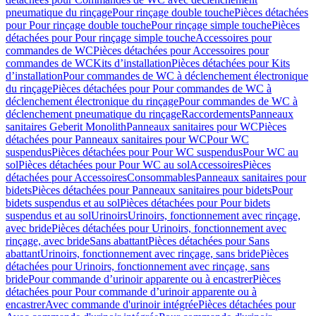
pneumatique du rinçage
Pour rinçage double touche
Pièces détachées
pour Pour rinçage double touche
Pour rinçage simple touche
Pièces
détachées pour Pour rinçage simple touche
Accessoires pour
commandes de WC
Pièces détachées pour Accessoires pour
commandes de WC
Kits d’installation
Pièces détachées pour Kits
d’installation
Pour commandes de WC à déclenchement électronique
du rinçage
Pièces détachées pour Pour commandes de WC à
déclenchement électronique du rinçage
Pour commandes de WC à
déclenchement pneumatique du rinçage
Raccordements
Panneaux
sanitaires Geberit Monolith
Panneaux sanitaires pour WC
Pièces
détachées pour Panneaux sanitaires pour WC
Pour WC
suspendus
Pièces détachées pour Pour WC suspendus
Pour WC au
sol
Pièces détachées pour Pour WC au sol
Accessoires
Pièces
détachées pour Accessoires
Consommables
Panneaux sanitaires pour
bidets
Pièces détachées pour Panneaux sanitaires pour bidets
Pour
bidets suspendus et au sol
Pièces détachées pour Pour bidets
suspendus et au sol
Urinoirs
Urinoirs, fonctionnement avec rinçage,
avec bride
Pièces détachées pour Urinoirs, fonctionnement avec
rinçage, avec bride
Sans abattant
Pièces détachées pour Sans
abattant
Urinoirs, fonctionnement avec rinçage, sans bride
Pièces
détachées pour Urinoirs, fonctionnement avec rinçage, sans
bride
Pour commande d’urinoir apparente ou à encastrer
Pièces
détachées pour Pour commande d’urinoir apparente ou à
encastrer
Avec commande d'urinoir intégrée
Pièces détachées pour