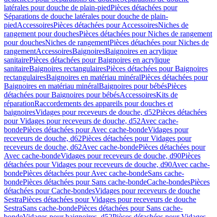
latérales pour douche de plain-pied
Pièces détachées pour
Séparations de douche latérales pour douche de plain-
pied
Accessoires
Pièces détachées pour Accessoires
Niches de
rangement pour douches
Pièces détachées pour Niches de rangement
pour douches
Niches de rangement
Pièces détachées pour Niches de
rangement
Accessoires
Baignoires
Baignoires en acrylique
sanitaire
Pièces détachées pour Baignoires en acrylique
sanitaire
Baignoires rectangulaires
Pièces détachées pour Baignoires
rectangulaires
Baignoires en matériau minéral
Pièces détachées pour
Baignoires en matériau minéral
Baignoires pour bébés
Pièces
détachées pour Baignoires pour bébés
Accessoires
Kits de
réparation
Raccordements des appareils pour douches et
baignoires
Vidages pour receveurs de douche, d52
Pièces détachées
pour Vidages pour receveurs de douche, d52
Avec cache-
bonde
Pièces détachées pour Avec cache-bonde
Vidages pour
receveurs de douche, d62
Pièces détachées pour Vidages pour
receveurs de douche, d62
Avec cache-bonde
Pièces détachées pour
Avec cache-bonde
Vidages pour receveurs de douche, d90
Pièces
détachées pour Vidages pour receveurs de douche, d90
Avec cache-
bonde
Pièces détachées pour Avec cache-bonde
Sans cache-
bonde
Pièces détachées pour Sans cache-bonde
Cache-bondes
Pièces
détachées pour Cache-bondes
Vidages pour receveurs de douche
Sestra
Pièces détachées pour Vidages pour receveurs de douche
Sestra
Sans cache-bonde
Pièces détachées pour Sans cache-
bonde
Vidages pour baignoires, d52
Pièces détachées pour Vidages