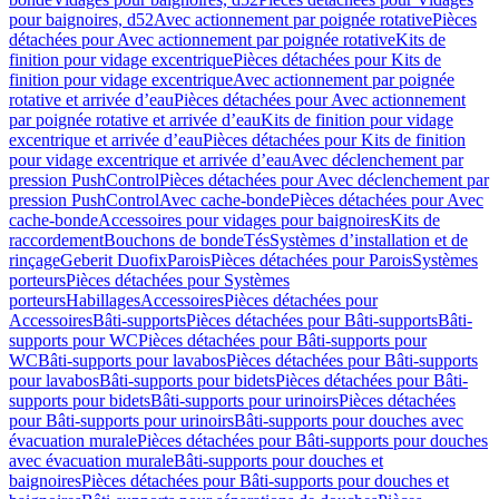
pour baignoires, d52
Avec actionnement par poignée rotative
Pièces
détachées pour Avec actionnement par poignée rotative
Kits de
finition pour vidage excentrique
Pièces détachées pour Kits de
finition pour vidage excentrique
Avec actionnement par poignée
rotative et arrivée d’eau
Pièces détachées pour Avec actionnement
par poignée rotative et arrivée d’eau
Kits de finition pour vidage
excentrique et arrivée d’eau
Pièces détachées pour Kits de finition
pour vidage excentrique et arrivée d’eau
Avec déclenchement par
pression PushControl
Pièces détachées pour Avec déclenchement par
pression PushControl
Avec cache-bonde
Pièces détachées pour Avec
cache-bonde
Accessoires pour vidages pour baignoires
Kits de
raccordement
Bouchons de bonde
Tés
Systèmes d’installation et de
rinçage
Geberit Duofix
Parois
Pièces détachées pour Parois
Systèmes
porteurs
Pièces détachées pour Systèmes
porteurs
Habillages
Accessoires
Pièces détachées pour
Accessoires
Bâti-supports
Pièces détachées pour Bâti-supports
Bâti-
supports pour WC
Pièces détachées pour Bâti-supports pour
WC
Bâti-supports pour lavabos
Pièces détachées pour Bâti-supports
pour lavabos
Bâti-supports pour bidets
Pièces détachées pour Bâti-
supports pour bidets
Bâti-supports pour urinoirs
Pièces détachées
pour Bâti-supports pour urinoirs
Bâti-supports pour douches avec
évacuation murale
Pièces détachées pour Bâti-supports pour douches
avec évacuation murale
Bâti-supports pour douches et
baignoires
Pièces détachées pour Bâti-supports pour douches et