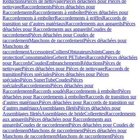
Réductions
Pièces de nettoyage
Pièces détachées pour Pièces de
nettoyage
Raccordements
Pièces détachées pour
Raccordements
Raccordements à emboîter
Pièces détachées pour
Raccordements à emboîter
Raccordements à griffes
Raccords de
transition sur d’autres matériaux
Raccordements aux appareils
Pièces
détachées pour Raccordements aux appareils
Coudes de
raccordement
Pièces détachées pour Coudes de
raccordement
Manchons de raccordement
Pièces détachées pour
Manchons de
raccordement
Accessoires
Colliers
Obturateurs
Joints
Capes de
protection
Consommables
Geberit PE
Tubes
Raccords
Pièces détachées
pour Raccords
Coudes
Embranchements
Réductions
Pièces de
nettoyage
Pièces détachées pour Pièces de nettoyage
Raccords de
transition
Pièces spéciales
Pièces détachées pour Pièces
spéciales
Pièces SuperTube
Coudes
Pièces
spéciales
Raccordements
Pièces détachées pour
Raccordements
Raccords soudés
Raccordements à emboîter
Pièces
détachées pour Raccordements à emboîter
Raccords de transition sur
d’autres matériaux
Pièces détachées pour Raccords de transition sur
d’autres matériaux
Assemblages filetés
Pièces détachées pour
Assemblages filetés
Assemblages de bride
Collerettes
Raccordements
aux appareils
Pièces détachées pour Raccordements aux
appareils
Coudes de raccordement
Pièces détachées pour Coudes de
raccordement
Manchons de raccordement
Pièces détachées pour
Manchons de raccordement
Manchons de raccordement
Pièces