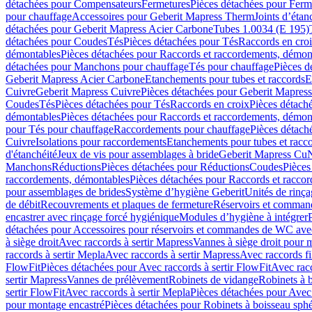
détachées pour Compensateurs
Fermetures
Pièces détachées pour Ferm
pour chauffage
Accessoires pour Geberit Mapress Therm
Joints d’étan
détachées pour Geberit Mapress Acier Carbone
Tubes 1.0034 (E 195)
détachées pour Coudes
Tés
Pièces détachées pour Tés
Raccords en cro
démontables
Pièces détachées pour Raccords et raccordements, démon
détachées pour Manchons pour chauffage
Tés pour chauffage
Pièces d
Geberit Mapress Acier Carbone
Etanchements pour tubes et raccords
E
Cuivre
Geberit Mapress Cuivre
Pièces détachées pour Geberit Mapres
Coudes
Tés
Pièces détachées pour Tés
Raccords en croix
Pièces détach
démontables
Pièces détachées pour Raccords et raccordements, démon
pour Tés pour chauffage
Raccordements pour chauffage
Pièces détach
Cuivre
Isolations pour raccordements
Etanchements pour tubes et racc
d'étanchéité
Jeux de vis pour assemblages à bride
Geberit Mapress Cu
Manchons
Réductions
Pièces détachées pour Réductions
Coudes
Pièces
raccordements, démontables
Pièces détachées pour Raccords et racco
pour assemblages de brides
Système d’hygiène Geberit
Unités de rinç
de débit
Recouvrements et plaques de fermeture
Réservoirs et comman
encastrer avec rinçage forcé hygiénique
Modules d’hygiène à intégrer
détachées pour Accessoires pour réservoirs et commandes de WC avec
à siège droit
Avec raccords à sertir Mapress
Vannes à siège droit pour 
raccords à sertir Mepla
Avec raccords à sertir Mapress
Avec raccords fi
FlowFit
Pièces détachées pour Avec raccords à sertir FlowFit
Avec racc
sertir Mapress
Vannes de prélèvement
Robinets de vidange
Robinets à 
sertir FlowFit
Avec raccords à sertir Mepla
Pièces détachées pour Avec 
pour montage encastré
Pièces détachées pour Robinets à boisseau sph