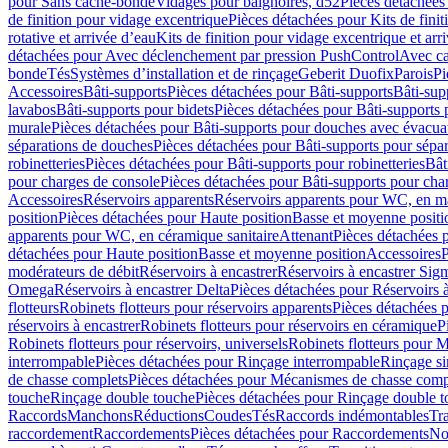
pour Sans cache-bonde
Vidages pour baignoires, d52
Pièces détachées
de finition pour vidage excentrique
Pièces détachées pour Kits de fini
rotative et arrivée d’eau
Kits de finition pour vidage excentrique et arr
détachées pour Avec déclenchement par pression PushControl
Avec c
bonde
Tés
Systèmes d’installation et de rinçage
Geberit Duofix
Parois
Pi
Accessoires
Bâti-supports
Pièces détachées pour Bâti-supports
Bâti-su
lavabos
Bâti-supports pour bidets
Pièces détachées pour Bâti-supports 
murale
Pièces détachées pour Bâti-supports pour douches avec évacua
séparations de douches
Pièces détachées pour Bâti-supports pour sépa
robinetteries
Pièces détachées pour Bâti-supports pour robinetteries
Bât
pour charges de console
Pièces détachées pour Bâti-supports pour cha
Accessoires
Réservoirs apparents
Réservoirs apparents pour WC, en ma
position
Pièces détachées pour Haute position
Basse et moyenne positi
apparents pour WC, en céramique sanitaire
Attenant
Pièces détachées 
détachées pour Haute position
Basse et moyenne position
Accessoires
P
modérateurs de débit
Réservoirs à encastrer
Réservoirs à encastrer Sig
Omega
Réservoirs à encastrer Delta
Pièces détachées pour Réservoirs à
flotteurs
Robinets flotteurs pour réservoirs apparents
Pièces détachées p
réservoirs à encastrer
Robinets flotteurs pour réservoirs en céramique
P
Robinets flotteurs pour réservoirs, universels
Robinets flotteurs pour 
interrompable
Pièces détachées pour Rinçage interrompable
Rinçage s
de chasse complets
Pièces détachées pour Mécanismes de chasse comp
touche
Rinçage double touche
Pièces détachées pour Rinçage double 
Raccords
Manchons
Réductions
Coudes
Tés
Raccords indémontables
Tra
raccordement
Raccordements
Pièces détachées pour Raccordements
Nou