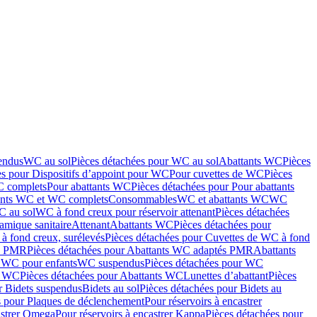
endus
WC au sol
Pièces détachées pour WC au sol
Abattants WC
Pièces
es pour Dispositifs d’appoint pour WC
Pour cuvettes de WC
Pièces
C complets
Pour abattants WC
Pièces détachées pour Pour abattants
ants WC et WC complets
Consommables
WC et abattants WC
WC
C au sol
WC à fond creux pour réservoir attenant
Pièces détachées
amique sanitaire
Attenant
Abattants WC
Pièces détachées pour
à fond creux, surélevés
Pièces détachées pour Cuvettes de WC à fond
és PMR
Pièces détachées pour Abattants WC adaptés PMR
Abattants
r WC pour enfants
WC suspendus
Pièces détachées pour WC
s WC
Pièces détachées pour Abattants WC
Lunettes d’abattant
Pièces
r Bidets suspendus
Bidets au sol
Pièces détachées pour Bidets au
s pour Plaques de déclenchement
Pour réservoirs à encastrer
astrer Omega
Pour réservoirs à encastrer Kappa
Pièces détachées pour