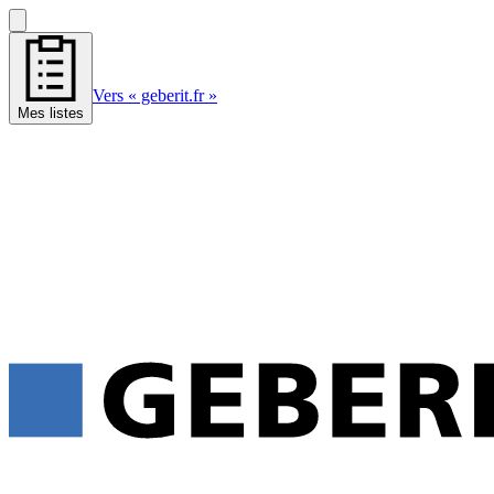
Vers « geberit.fr »
Mes listes