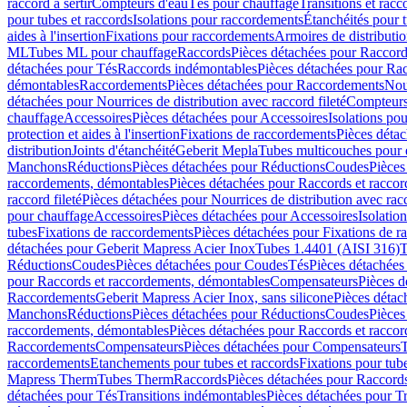
raccord à sertir
Compteurs d'eau
Tés pour chauffage
Transitions et rac
pour tubes et raccords
Isolations pour raccordements
Étanchéités pour t
aides à l'insertion
Fixations pour raccordements
Armoires de distributi
ML
Tubes ML pour chauffage
Raccords
Pièces détachées pour Raccor
détachées pour Tés
Raccords indémontables
Pièces détachées pour Ra
démontables
Raccordements
Pièces détachées pour Raccordements
Nou
détachées pour Nourrices de distribution avec raccord fileté
Compteurs
chauffage
Accessoires
Pièces détachées pour Accessoires
Isolations pou
protection et aides à l'insertion
Fixations de raccordements
Pièces déta
distribution
Joints d'étanchéité
Geberit Mepla
Tubes multicouches pour 
Manchons
Réductions
Pièces détachées pour Réductions
Coudes
Pièces
raccordements, démontables
Pièces détachées pour Raccords et racco
raccord fileté
Pièces détachées pour Nourrices de distribution avec racc
pour chauffage
Accessoires
Pièces détachées pour Accessoires
Isolatio
tubes
Fixations de raccordements
Pièces détachées pour Fixations de 
détachées pour Geberit Mapress Acier Inox
Tubes 1.4401 (AISI 316)
T
Réductions
Coudes
Pièces détachées pour Coudes
Tés
Pièces détachées
pour Raccords et raccordements, démontables
Compensateurs
Pièces 
Raccordements
Geberit Mapress Acier Inox, sans silicone
Pièces détac
Manchons
Réductions
Pièces détachées pour Réductions
Coudes
Pièces
raccordements, démontables
Pièces détachées pour Raccords et racco
Raccordements
Compensateurs
Pièces détachées pour Compensateurs
T
raccordements
Etanchements pour tubes et raccords
Fixations pour tub
Mapress Therm
Tubes Therm
Raccords
Pièces détachées pour Raccord
détachées pour Tés
Transitions indémontables
Pièces détachées pour T