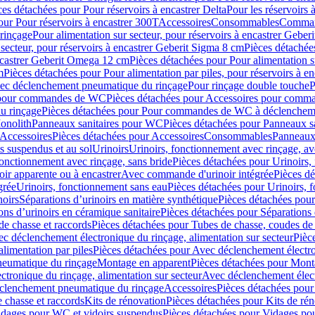
ces détachées pour Pour réservoirs à encastrer Delta
Pour les réservoirs 
our Pour réservoirs à encastrer 300T
Accessoires
Consommables
Command
rinçage
Pour alimentation sur secteur, pour réservoirs à encastrer Gebe
 secteur, pour réservoirs à encastrer Geberit Sigma 8 cm
Pièces détachées
encastrer Geberit Omega 12 cm
Pièces détachées pour Pour alimentation s
m
Pièces détachées pour Pour alimentation par piles, pour réservoirs à 
c déclenchement pneumatique du rinçage
Pour rinçage double touche
P
 pour commandes de WC
Pièces détachées pour Accessoires pour com
u rinçage
Pièces détachées pour Pour commandes de WC à déclencheme
onolith
Panneaux sanitaires pour WC
Pièces détachées pour Panneaux s
Accessoires
Pièces détachées pour Accessoires
Consommables
Panneaux 
s suspendus et au sol
Urinoirs
Urinoirs, fonctionnement avec rinçage, av
fonctionnement avec rinçage, sans bride
Pièces détachées pour Urinoirs,
ir apparente ou à encastrer
Avec commande d'urinoir intégrée
Pièces d
grée
Urinoirs, fonctionnement sans eau
Pièces détachées pour Urinoirs, 
noirs
Séparations d’urinoirs en matière synthétique
Pièces détachées pour
ons d’urinoirs en céramique sanitaire
Pièces détachées pour Séparations 
de chasse et raccords
Pièces détachées pour Tubes de chasse, coudes de 
c déclenchement électronique du rinçage, alimentation sur secteur
Pièc
limentation par piles
Pièces détachées pour Avec déclenchement électron
neumatique du rinçage
Montage en apparent
Pièces détachées pour Mont
tronique du rinçage, alimentation sur secteur
Avec déclenchement électr
clenchement pneumatique du rinçage
Accessoires
Pièces détachées pour
 chasse et raccords
Kits de rénovation
Pièces détachées pour Kits de ré
dages pour WC et vidoirs suspendus
Pièces détachées pour Vidages po