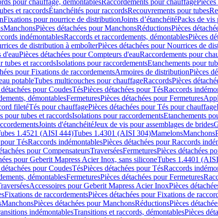
cords pour chauffage, démontables
Raccordements pour chauffage
Pièces
ubes et raccords
Étanchéités pour raccords
Recouvrements pour tubes
Re
on
Fixations pour nourrice de distribution
Joints d’étanchéité
Packs de vis
ds
Manchons
Pièces détachées pour Manchons
Réductions
Pièces détaché
ccords indémontables
Raccords et raccordements, démontables
Pièces dé
rrices de distribution à emboîter
Pièces détachées pour Nourrices de dis
 d'eau
Pièces détachées pour Compteurs d'eau
Raccordements pour chau
r tubes et raccords
Isolations pour raccordements
Etanchements pour tube
chées pour Fixations de raccordements
Armoires de distribution
Pièces dé
eau potable
Tubes multicouches pour chauffage
Raccords
Pièces détaché
 détachées pour Coudes
Tés
Pièces détachées pour Tés
Raccords indémon
rdements, démontables
Fermetures
Pièces détachées pour Fermetures
Appl
ord fileté
Tés pour chauffage
Pièces détachées pour Tés pour chauffage
ns pour tubes et raccords
Isolations pour raccordements
Etanchements pour
raccordements
Joints d'étanchéité
Jeux de vis pour assemblages de brides
G
ubes 1.4521 (AISI 444)
Tubes 1.4301 (AISI 304)
Mamelons
Manchons
 pour Tés
Raccords indémontables
Pièces détachées pour Raccords indé
détachées pour Compensateurs
Traversées
Fermetures
Pièces détachées po
hées pour Geberit Mapress Acier Inox, sans silicone
Tubes 1.4401 (AISI
 détachées pour Coudes
Tés
Pièces détachées pour Tés
Raccords indémon
rdements, démontables
Fermetures
Pièces détachées pour Fermetures
Racc
raversées
Accessoires pour Geberit Mapress Acier Inox
Pièces détachée
es
Fixations de raccordements
Pièces détachées pour Fixations de racco
s
Manchons
Pièces détachées pour Manchons
Réductions
Pièces détachée
ransitions indémontables
Transitions et raccords, démontables
Pièces dét