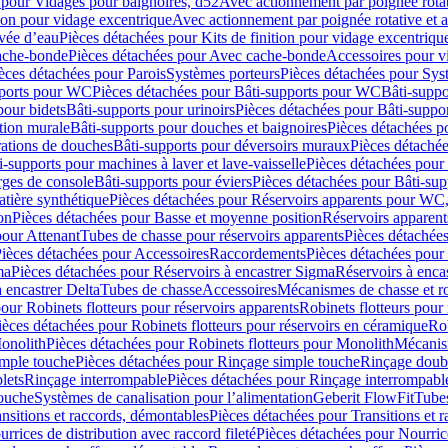
 pour Vidages pour baignoires, d52
Avec actionnement par poignée rota
tion pour vidage excentrique
Avec actionnement par poignée rotative et a
ivée d’eau
Pièces détachées pour Kits de finition pour vidage excentrique
ache-bonde
Pièces détachées pour Avec cache-bonde
Accessoires pour v
èces détachées pour Parois
Systèmes porteurs
Pièces détachées pour Sys
pports pour WC
Pièces détachées pour Bâti-supports pour WC
Bâti-suppo
pour bidets
Bâti-supports pour urinoirs
Pièces détachées pour Bâti-suppor
tion murale
Bâti-supports pour douches et baignoires
Pièces détachées p
rations de douches
Bâti-supports pour déversoirs muraux
Pièces détaché
i-supports pour machines à laver et lave-vaisselle
Pièces détachées pour 
rges de console
Bâti-supports pour éviers
Pièces détachées pour Bâti-sup
tière synthétique
Pièces détachées pour Réservoirs apparents pour WC,
on
Pièces détachées pour Basse et moyenne position
Réservoirs apparent
pour Attenant
Tubes de chasse pour réservoirs apparents
Pièces détachées
ièces détachées pour Accessoires
Raccordements
Pièces détachées pou
ma
Pièces détachées pour Réservoirs à encastrer Sigma
Réservoirs à enc
 encastrer Delta
Tubes de chasse
Accessoires
Mécanismes de chasse et rob
our Robinets flotteurs pour réservoirs apparents
Robinets flotteurs pour 
ièces détachées pour Robinets flotteurs pour réservoirs en céramique
Rob
Monolith
Pièces détachées pour Robinets flotteurs pour Monolith
Mécanis
imple touche
Pièces détachées pour Rinçage simple touche
Rinçage doub
lets
Rinçage interrompable
Pièces détachées pour Rinçage interrompabl
touche
Systèmes de canalisation pour l’alimentation
Geberit FlowFit
Tube
nsitions et raccords, démontables
Pièces détachées pour Transitions et 
rrices de distribution avec raccord fileté
Pièces détachées pour Nourrice