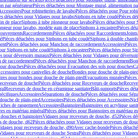
on par générateur
Pièces détachées pour Montage mural, alimentation pa
Accessoires
Pour robinetteries de lavabo
Pièces détachées pour Pour robi
es détachées pour Vidages pour lavabo
Siphons en tube coudé
Pièces dé
in de place
Siphons à tube plongeur pour lavabo
Pièces détachées pour 
ongeur pour lavabo, modèle gain de place
Siphons à encastrer
Pièces dét
ouvrements
Raccordements
Pièces détachées pour Raccordements
Joints
dé
Pièces détachées pour Siphons en tube coudé
Siphons à double chamb
ent
Pièces détachées pour Manchon de raccordement
Accessoires
Pièces
our Siphons en tube coudé
Siphons à encastrer
Pièces détachées pour Sip
s pour déversoirs muraux
Pièces détachées pour Vidages pour déversoi
 de raccordement
Pièces détachées pour Manchon de raccordement
Bon
pour douches
Pièces détachées pour Évacuation des sols pour douches
Ca
ccessoires pour canivelles de douche
Bondes pour douche de plain-pie
ires pour bondes pour douche de plain-pied
Evacuations murales
Pièces
eceveurs de douche
Pièces détachées pour Receveurs de douche
Receve
ral
Receveurs de douche en céramique sanitaire
Bâti-supports
Pièces dét
pécifiques
Accessoires
Séparations de douche
Pièces détachées pour Sép
 douche de plain-pied
Accessoires
Pièces détachées pour Accessoires
Nic
Niches de rangement
Accessoires
Baignoires
Baignoires en acrylique sanit
res en matériau minéral
Pièces détachées pour Baignoires en matériau m
douches et baignoires
Vidages pour receveurs de douche, d52
Pièces dé
s de douche, d62
Pièces détachées pour Vidages pour receveurs de dou
Vidages pour receveurs de douche, d90
Avec cache-bonde
Pièces détach
Vidages pour receveurs de douche Sestra
Pièces détachées pour Vidages