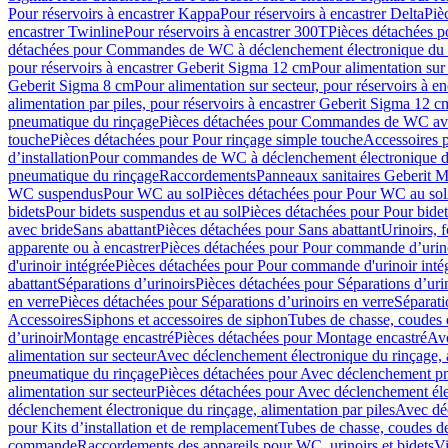
Pour réservoirs à encastrer Kappa
Pour réservoirs à encastrer Delta
Piè
encastrer Twinline
Pour réservoirs à encastrer 300T
Pièces détachées p
détachées pour Commandes de WC à déclenchement électronique du 
pour réservoirs à encastrer Geberit Sigma 12 cm
Pour alimentation sur
Geberit Sigma 8 cm
Pour alimentation sur secteur, pour réservoirs à 
alimentation par piles, pour réservoirs à encastrer Geberit Sigma 12 c
pneumatique du rinçage
Pièces détachées pour Commandes de WC ave
touche
Pièces détachées pour Pour rinçage simple touche
Accessoires
d’installation
Pour commandes de WC à déclenchement électronique d
pneumatique du rinçage
Raccordements
Panneaux sanitaires Geberit M
WC suspendus
Pour WC au sol
Pièces détachées pour Pour WC au sol
bidets
Pour bidets suspendus et au sol
Pièces détachées pour Pour bidet
avec bride
Sans abattant
Pièces détachées pour Sans abattant
Urinoirs, 
apparente ou à encastrer
Pièces détachées pour Pour commande d’urino
d'urinoir intégrée
Pièces détachées pour Pour commande d'urinoir inté
abattant
Séparations d’urinoirs
Pièces détachées pour Séparations d’uri
en verre
Pièces détachées pour Séparations d’urinoirs en verre
Séparati
Accessoires
Siphons et accessoires de siphon
Tubes de chasse, coudes 
dʼurinoir
Montage encastré
Pièces détachées pour Montage encastré
Ave
alimentation sur secteur
Avec déclenchement électronique du rinçage, a
pneumatique du rinçage
Pièces détachées pour Avec déclenchement p
alimentation sur secteur
Pièces détachées pour Avec déclenchement élec
déclenchement électronique du rinçage, alimentation par piles
Avec dé
pour Kits d’installation et de remplacement
Tubes de chasse, coudes de
commande
Raccordements des appareils pour WC, urinoirs et bidets
Vi