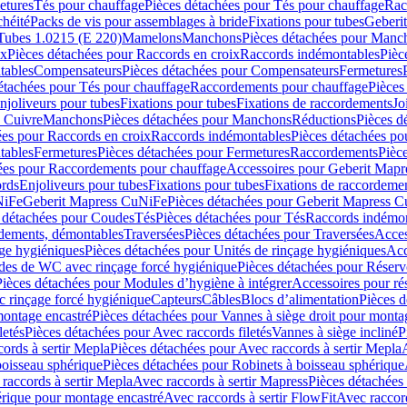
etures
Tés pour chauffage
Pièces détachées pour Tés pour chauffage
Rac
chéité
Packs de vis pour assemblages à bride
Fixations pour tubes
Geberi
Tubes 1.0215 (E 220)
Mamelons
Manchons
Pièces détachées pour Manc
ix
Pièces détachées pour Raccords en croix
Raccords indémontables
Pièc
tables
Compensateurs
Pièces détachées pour Compensateurs
Fermetures
étachées pour Tés pour chauffage
Raccordements pour chauffage
Pièces
njoliveurs pour tubes
Fixations pour tubes
Fixations de raccordements
Jo
s Cuivre
Manchons
Pièces détachées pour Manchons
Réductions
Pièces d
ées pour Raccords en croix
Raccords indémontables
Pièces détachées po
tables
Fermetures
Pièces détachées pour Fermetures
Raccordements
Pièc
ées pour Raccordements pour chauffage
Accessoires pour Geberit Mapr
ords
Enjoliveurs pour tubes
Fixations pour tubes
Fixations de raccordeme
NiFe
Geberit Mapress CuNiFe
Pièces détachées pour Geberit Mapress 
 détachées pour Coudes
Tés
Pièces détachées pour Tés
Raccords indémon
rdements, démontables
Traversées
Pièces détachées pour Traversées
Acces
age hygiéniques
Pièces détachées pour Unités de rinçage hygiéniques
Acc
des de WC avec rinçage forcé hygiénique
Pièces détachées pour Réser
Pièces détachées pour Modules d’hygiène à intégrer
Accessoires pour r
 rinçage forcé hygiénique
Capteurs
Câbles
Blocs d’alimentation
Pièces d
montage encastré
Pièces détachées pour Vannes à siège droit pour monta
letés
Pièces détachées pour Avec raccords filetés
Vannes à siège incliné
P
ords à sertir Mepla
Pièces détachées pour Avec raccords à sertir Mepla
boisseau sphérique
Pièces détachées pour Robinets à boisseau sphérique
raccords à sertir Mepla
Avec raccords à sertir Mapress
Pièces détachées
érique pour montage encastré
Avec raccords à sertir FlowFit
Avec raccord