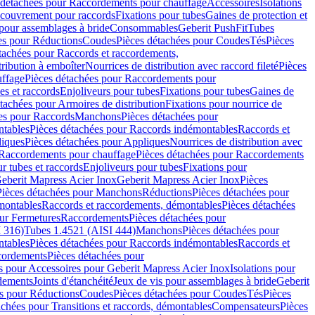
 détachées pour Raccordements pour chauffage
Accessoires
Isolations
couvrement pour raccords
Fixations pour tubes
Gaines de protection et
 pour assemblages à bride
Consommables
Geberit PushFit
Tubes
es pour Réductions
Coudes
Pièces détachées pour Coudes
Tés
Pièces
tachées pour Raccords et raccordements,
tribution à emboîter
Nourrices de distribution avec raccord fileté
Pièces
ffage
Pièces détachées pour Raccordements pour
s et raccords
Enjoliveurs pour tubes
Fixations pour tubes
Gaines de
tachées pour Armoires de distribution
Fixations pour nourrice de
es pour Raccords
Manchons
Pièces détachées pour
tables
Pièces détachées pour Raccords indémontables
Raccords et
iques
Pièces détachées pour Appliques
Nourrices de distribution avec
Raccordements pour chauffage
Pièces détachées pour Raccordements
 tubes et raccords
Enjoliveurs pour tubes
Fixations pour
eberit Mapress Acier Inox
Geberit Mapress Acier Inox
Pièces
Pièces détachées pour Manchons
Réductions
Pièces détachées pour
montables
Raccords et raccordements, démontables
Pièces détachées
ur Fermetures
Raccordements
Pièces détachées pour
 316)
Tubes 1.4521 (AISI 444)
Manchons
Pièces détachées pour
tables
Pièces détachées pour Raccords indémontables
Raccords et
ordements
Pièces détachées pour
s pour Accessoires pour Geberit Mapress Acier Inox
Isolations pour
rdements
Joints d'étanchéité
Jeux de vis pour assemblages à bride
Geberit
s pour Réductions
Coudes
Pièces détachées pour Coudes
Tés
Pièces
achées pour Transitions et raccords, démontables
Compensateurs
Pièces