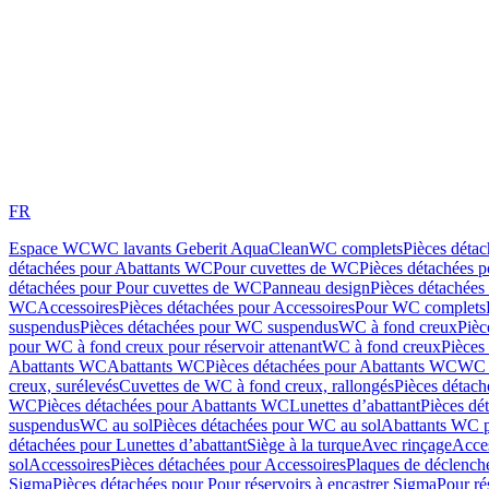
FR
Espace WC
WC lavants Geberit AquaClean
WC complets
Pièces déta
détachées pour Abattants WC
Pour cuvettes de WC
Pièces détachées 
détachées pour Pour cuvettes de WC
Panneau design
Pièces détachées
WC
Accessoires
Pièces détachées pour Accessoires
Pour WC complets
suspendus
Pièces détachées pour WC suspendus
WC à fond creux
Pièc
pour WC à fond creux pour réservoir attenant
WC à fond creux
Pièces
Abattants WC
Abattants WC
Pièces détachées pour Abattants WC
WC 
creux, surélevés
Cuvettes de WC à fond creux, rallongés
Pièces détach
WC
Pièces détachées pour Abattants WC
Lunettes d’abattant
Pièces dé
suspendus
WC au sol
Pièces détachées pour WC au sol
Abattants WC p
détachées pour Lunettes d’abattant
Siège à la turque
Avec rinçage
Acce
sol
Accessoires
Pièces détachées pour Accessoires
Plaques de déclenc
Sigma
Pièces détachées pour Pour réservoirs à encastrer Sigma
Pour ré