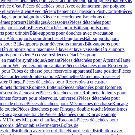
tive
Pièces détachées pour Avec actionnement par poignée rotative
Kits
rrivée d’eau
Pièces détachées pour Avec actionnement par poignée
 et arrivée d’eau
Avec déclenchement par pression PushControl
Pièces
idages pour baignoires
Kits de raccordement
Bouchons de
tèmes porteurs
Habillages
Accessoires
Pièces détachées pour
rts pour lavabos
Pièces détachées pour Bâti-supports pour
ts pour urinoirs
Bâti-supports pour douches avec évacuation
our Bâti-supports pour douches et baignoires
Bâti-supports pour
es pour Bâti-supports pour déversoirs muraux
Bâti-supports pour
Bâti-supports pour machines à laver et lave-vaisselle
Bâti-supports
ports pour éviers
Accessoires
Pièces détachées pour
 en matière synthétique
Attenant
Pièces détachées pour Attenant
Haute
s pour WC, en céramique sanitaire
Pièces détachées pour Réservoirs
 pour Tubes de chasse pour réservoirs apparents
Haute position
Pièces
r Raccordements
Joints
Fixations
Manchettes
Mamelons, rosaces et
astrer Omega
Pièces détachées pour Réservoirs à encastrer
inets flotteurs
Robinets flotteurs
Pièces détachées pour Robinets
réservoirs à encastrer
Pièces détachées pour Robinets flotteurs pour
inets flotteurs pour réservoirs, universels
Pièces détachées pour
mes de chasse
Pièces détachées pour Mécanismes de chasse
Rinçage
le touche
Pièces détachées pour Rinçage double touche
Mécanismes
e
Rinçage simple touche
Pièces détachées pour Rinçage simple
s ML
Tubes ML pour chauffage
Raccords
Pièces détachées pour
raccords, démontables
Fermetures
Boîtes de
s de distribution avec raccord fileté
Nourrice de distribution avec