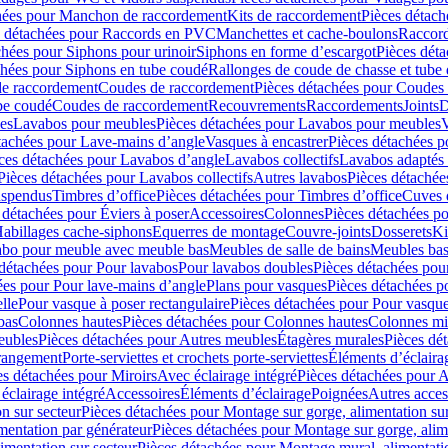
hées pour Manchon de raccordement
Kits de raccordement
Pièces détach
s détachées pour Raccords en PVC
Manchettes et cache-boulons
Raccord
chées pour Siphons pour urinoir
Siphons en forme d’escargot
Pièces dét
chées pour Siphons en tube coudé
Rallonges de coude de chasse et tube 
de raccordement
Coudes de raccordement
Pièces détachées pour Coudes
be coudé
Coudes de raccordement
Recouvrements
Raccordements
Joints
D
es
Lavabos pour meubles
Pièces détachées pour Lavabos pour meubles
V
tachées pour Lave-mains d’angle
Vasques à encastrer
Pièces détachées p
ces détachées pour Lavabos d’angle
Lavabos collectifs
Lavabos adapté
Pièces détachées pour Lavabos collectifs
Autres lavabos
Pièces détachée
uspendus
Timbres dʼoffice
Pièces détachées pour Timbres dʼoffice
Cuves d
 détachées pour Éviers à poser
Accessoires
Colonnes
Pièces détachées p
abillages cache-siphons
Equerres de montage
Couvre-joints
Dosserets
Ki
vabo pour meuble avec meuble bas
Meubles de salle de bains
Meubles bas
 détachées pour Pour lavabos
Pour lavabos doubles
Pièces détachées pou
ées pour Pour lave-mains d’angle
Plans pour vasques
Pièces détachées p
lle
Pour vasque à poser rectangulaire
Pièces détachées pour Pour vasque
bas
Colonnes hautes
Pièces détachées pour Colonnes hautes
Colonnes mi
eubles
Pièces détachées pour Autres meubles
Étagères murales
Pièces dé
 rangement
Porte-serviettes et crochets porte-serviettes
Éléments d’éclaira
es détachées pour Miroirs
Avec éclairage intégré
Pièces détachées pour A
éclairage intégré
Accessoires
Éléments d’éclairage
Poignées
Autres acces
n sur secteur
Pièces détachées pour Montage sur gorge, alimentation sur
mentation par générateur
Pièces détachées pour Montage sur gorge, alim
imentation sur secteur
Pièces détachées pour Montage mural, alimentatio