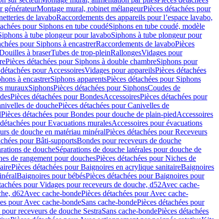
r générateur
Montage mural, robinet mélangeur
Pièces détachées pour
netteries de lavabo
Raccordements des appareils pour l’espace lavabo,
tachées pour Siphons en tube coudé
Siphons en tube coudé, modèle
Siphons à tube plongeur pour lavabo
Siphons à tube plongeur pour
achées pour Siphons à encastrer
Raccordements de lavabo
Pièces
Douilles à braser
Tubes de trop-plein
Rallonges
Vidages pour
re
Pièces détachées pour Siphons à double chambre
Siphons pour
 détachées pour Accessoires
Vidages pour appareils
Pièces détachées
hons à encastrer
Siphons apparents
Pièces détachées pour Siphons
rs muraux
Siphons
Pièces détachées pour Siphons
Coudes de
des
Pièces détachées pour Bondes
Accessoires
Pièces détachées pour
nivelles de douche
Pièces détachées pour Canivelles de
d
Pièces détachées pour Bondes pour douche de plain-pied
Accessoires
 détachées pour Evacuations murales
Accessoires pour évacuations
urs de douche en matériau minéral
Pièces détachées pour Receveurs
achées pour Bâti-supports
Bondes pour receveurs de douche
arations de douche
Séparations de douche latérales pour douche de
hes de rangement pour douches
Pièces détachées pour Niches de
aire
Pièces détachées pour Baignoires en acrylique sanitaire
Baignoires
inéral
Baignoires pour bébés
Pièces détachées pour Baignoires pour
tachées pour Vidages pour receveurs de douche, d52
Avec cache-
che, d62
Avec cache-bonde
Pièces détachées pour Avec cache-
ées pour Avec cache-bonde
Sans cache-bonde
Pièces détachées pour
 pour receveurs de douche Sestra
Sans cache-bonde
Pièces détachées