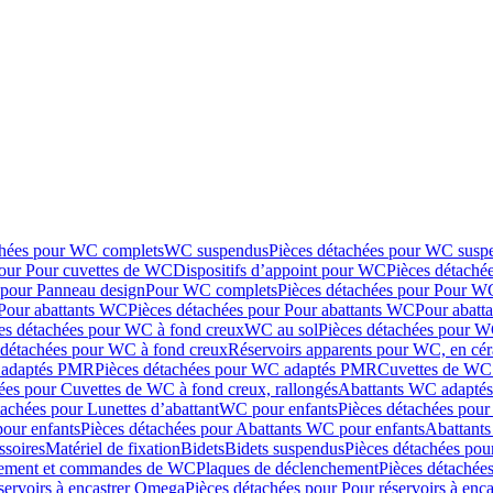
chées pour WC complets
WC suspendus
Pièces détachées pour WC susp
pour Pour cuvettes de WC
Dispositifs d’appoint pour WC
Pièces détaché
 pour Panneau design
Pour WC complets
Pièces détachées pour Pour W
Pour abattants WC
Pièces détachées pour Pour abattants WC
Pour abatt
es détachées pour WC à fond creux
WC au sol
Pièces détachées pour W
 détachées pour WC à fond creux
Réservoirs apparents pour WC, en cér
adaptés PMR
Pièces détachées pour WC adaptés PMR
Cuvettes de WC 
ées pour Cuvettes de WC à fond creux, rallongés
Abattants WC adapt
tachées pour Lunettes d’abattant
WC pour enfants
Pièces détachées pou
our enfants
Pièces détachées pour Abattants WC pour enfants
Abattant
ssoires
Matériel de fixation
Bidets
Bidets suspendus
Pièces détachées pou
hement et commandes de WC
Plaques de déclenchement
Pièces détachée
servoirs à encastrer Omega
Pièces détachées pour Pour réservoirs à enc