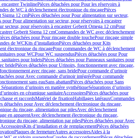
à encastrer Twinline
Pièces détachées pour Pour les réservoirs à
es de WC à déclenchement électronique du rinçage
Pièces
rit Sigma 12 cm
Pièces détachées pour Pour alimentation sur secteur,
 pour Pour alimentation sur secteur, pour réservoirs à encastrer
ur secteur, pour réservoirs à encastrer Geberit Omega 12 cm
Pour
encastrer Geberit Sigma 12 cm
Commandes de WC avec déclenchement
ièces détachées pour Pour rinçage double touche
Pour rinçage simple
mandes de WC
Kits d’installation
Pièces détachées pour Kits
nt électronique du rinçage
Pour commandes de WC à déclenchement
anitaires pour WC
Pour WC suspendus
Pièces détachées pour Pour
sanitaires pour bidets
Pièces détachées pour Panneaux sanitaires pour
ec bride
Pièces détachées pour Urinoirs, fonctionnement avec rinçage,
 fonctionnement avec rinçage, sans bride
Pour commande d’urinoir
étachées pour Avec commande d'urinoir intégrée
Pour commande
fonctionnement sans eau
Sans abattant
Pièces détachées pour Sans
 Séparations d’urinoirs en matière synthétique
Séparations d’urinoirs
d’urinoirs en céramique sanitaire
Accessoires
Pièces détachées pour
chasse et raccords
Matériel de fixation
Habillages latéraux
Commandes
es détachées pour Avec déclenchement électronique du rinçage,
ique du rinçage, alimentation par piles
Avec déclenchement
age en apparent
Avec déclenchement électronique du rinçage,
onique du rinçage, alimentation par piles
Pièces détachées pour Avec
 Accessoires
Kits d’installation et de remplacement
Pièces détachées
novation
Plaques de fermeture
Autres accessoires
Aides à la
ur WC et vidoirs suspendus
Coudes de raccordement
Pièces détachées