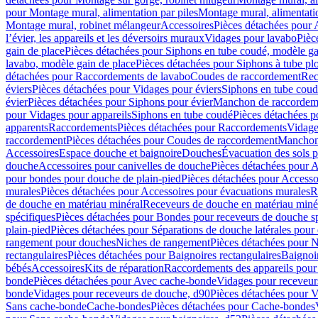
pour Montage mural, alimentation par piles
Montage mural, alimentati
Montage mural, robinet mélangeur
Accessoires
Pièces détachées pour 
l’évier, les appareils et les déversoirs muraux
Vidages pour lavabo
Pièc
gain de place
Pièces détachées pour Siphons en tube coudé, modèle ga
lavabo, modèle gain de place
Pièces détachées pour Siphons à tube pl
détachées pour Raccordements de lavabo
Coudes de raccordement
Rec
éviers
Pièces détachées pour Vidages pour éviers
Siphons en tube cou
évier
Pièces détachées pour Siphons pour évier
Manchon de raccordem
pour Vidages pour appareils
Siphons en tube coudé
Pièces détachées p
apparents
Raccordements
Pièces détachées pour Raccordements
Vidage
raccordement
Pièces détachées pour Coudes de raccordement
Manchon
Accessoires
Espace douche et baignoire
Douches
Évacuation des sols 
douche
Accessoires pour canivelles de douche
Pièces détachées pour A
pour bondes pour douche de plain-pied
Pièces détachées pour Accesso
murales
Pièces détachées pour Accessoires pour évacuations murales
R
de douche en matériau minéral
Receveurs de douche en matériau miné
spécifiques
Pièces détachées pour Bondes pour receveurs de douche s
plain-pied
Pièces détachées pour Séparations de douche latérales pour
rangement pour douches
Niches de rangement
Pièces détachées pour 
rectangulaires
Pièces détachées pour Baignoires rectangulaires
Baignoi
bébés
Accessoires
Kits de réparation
Raccordements des appareils pour 
bonde
Pièces détachées pour Avec cache-bonde
Vidages pour receveur
bonde
Vidages pour receveurs de douche, d90
Pièces détachées pour 
Sans cache-bonde
Cache-bondes
Pièces détachées pour Cache-bondes