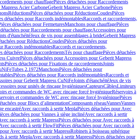
cordements pour chauffage
Pièces détachées pour Raccordements
t Mapress Acier Carbone
Geberit Mapress Acier Carbone
Pièces
hons
Réductions
Pièces détachées pour Réductions
Coudes
Pièces
es détachées pour Raccords indémontables
Raccords et raccordements,
Pièces détachées pour Fermetures
Manchons pour chauffage
Pièces
 détachées pour Raccordements pour chauffage
Accessoires pour
ints d'étanchéité
Jeux de vis pour assemblages à bride
Geberit Mapress
étachées pour Réductions
Coudes
Pièces détachées pour
ur Raccords indémontables
Raccords et raccordements,
es détachées pour Raccordements
Tés pour chauffage
Pièces détachées
ess Cuivre
Pièces détachées pour Accessoires pour Geberit Mapress
nts
Pièces détachées pour Fixations de raccordements
Joints
CuNiFe
Tubes 2.1972
Manchons
Pièces détachées pour
tables
Pièces détachées pour Raccords indémontables
Raccords et
soires pour Geberit Mapress CuNiFe
Joints d'étanchéité
Jeux de vis
essoires pour unités de rinçage hygiéniques
Capteurs
Câbles
Limiteurs
voirs et commandes de WC avec rinçage forcé hygiénique
Réservoirs à
éservoirs et commandes de WC avec rinçage forcé hygiénique
Pièces
étachées pour Blocs d’alimentation
Composants réseau
Vannes
Vannes
ge encastré
Avec raccords à sertir Mepla
Pièces détachées pour Avec
ièces détachées pour Vannes à siège incliné
Avec raccords à sertir
Avec raccords à sertir Mapress
Pièces détachées pour Avec raccords à
Avec raccords à sertir FlowFit
Pièces détachées pour Avec raccords à
 pour Avec raccords à sertir Mapress
Robinets à boisseau sphérique
s à sertir Mepla
Avec raccords à sertir Mapress
Pièces détachées pour