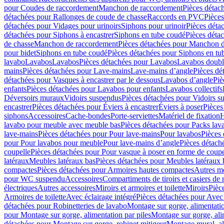
pour Coudes de raccordement
Manchon de raccordement
Pièces détac
détachées pour Rallonges de coude de chasse
Raccords en PVC
Pièce
détachées pour Vidages pour urinoirs
Siphons pour urinoir
Pièces déta
détachées pour Siphons à encastrer
Siphons en tube coudé
Pièces déta
de chasse
Manchon de raccordement
Pièces détachées pour Manchon 
pour bidet
Siphons en tube coudé
Pièces détachées pour Siphons en tu
lavabo
Lavabos
Lavabos
Pièces détachées pour Lavabos
Lavabos doubl
mains
Pièces détachées pour Lave-mains
Lave-mains d’angle
Pièces dé
détachées pour Vasques à encastrer par le dessous
Lavabos d’angle
Piè
enfants
Pièces détachées pour Lavabos pour enfants
Lavabos collectifs
Déversoirs muraux
Vidoirs suspendus
Pièces détachées pour Vidoirs s
encastrer
Pièces détachées pour Éviers à encastrer
Éviers à poser
Pièces
siphons
Accessoires
Cache-bondes
Porte-serviettes
Matériel de fixation
H
lavabo pour meuble avec meuble bas
Pièces détachées pour Packs la
lave-mains
Pièces détachées pour Pour lave-mains
Pour lavabos
Pièces
pour Pour lavabos pour meuble
Pour lave-mains d’angle
Pièces détach
coupelle
Pièces détachées pour Pour vasque à poser en forme de coupe
latéraux
Meubles latéraux bas
Pièces détachées pour Meubles latéraux 
compactes
Pièces détachées pour Armoires hautes compactes
Autres m
pour WC suspendu
Accessoires
Compartiments de tiroirs et casiers de
électriques
Autres accessoires
Miroirs et armoires et toilette
Miroirs
Pièc
Armoires de toilette
Avec éclairage intégré
Pièces détachées pour Avec 
détachées pour Robinetteries de lavabo
Montage sur gorge, alimentatio
pour Montage sur gorge, alimentation par piles
Montage sur gorge, ali
détachées pour Montage sur gorge, robinet mitigeur
Montage mural, al