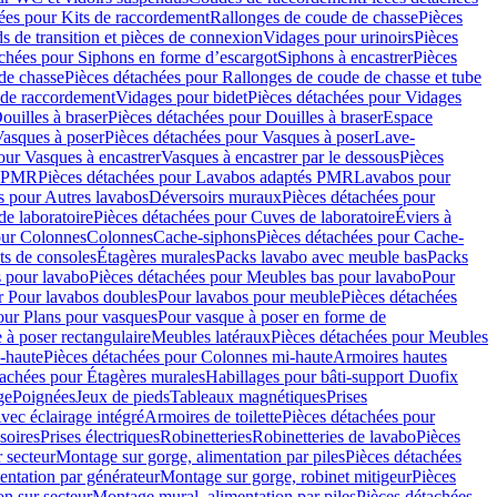
ées pour Kits de raccordement
Rallonges de coude de chasse
Pièces
s de transition et pièces de connexion
Vidages pour urinoirs
Pièces
achées pour Siphons en forme d’escargot
Siphons à encastrer
Pièces
de chasse
Pièces détachées pour Rallonges de coude de chasse et tube
 de raccordement
Vidages pour bidet
Pièces détachées pour Vidages
ouilles à braser
Pièces détachées pour Douilles à braser
Espace
asques à poser
Pièces détachées pour Vasques à poser
Lave-
our Vasques à encastrer
Vasques à encastrer par le dessous
Pièces
s PMR
Pièces détachées pour Lavabos adaptés PMR
Lavabos pour
s pour Autres lavabos
Déversoirs muraux
Pièces détachées pour
e laboratoire
Pièces détachées pour Cuves de laboratoire
Éviers à
our Colonnes
Colonnes
Cache-siphons
Pièces détachées pour Cache-
ts de consoles
Étagères murales
Packs lavabo avec meuble bas
Packs
 pour lavabo
Pièces détachées pour Meubles bas pour lavabo
Pour
r Pour lavabos doubles
Pour lavabos pour meuble
Pièces détachées
our Plans pour vasques
Pour vasque à poser en forme de
 à poser rectangulaire
Meubles latéraux
Pièces détachées pour Meubles
-haute
Pièces détachées pour Colonnes mi-haute
Armoires hautes
tachées pour Étagères murales
Habillages pour bâti-support Duofix
ge
Poignées
Jeux de pieds
Tableaux magnétiques
Prises
vec éclairage intégré
Armoires de toilette
Pièces détachées pour
soires
Prises électriques
Robinetteries
Robinetteries de lavabo
Pièces
 secteur
Montage sur gorge, alimentation par piles
Pièces détachées
entation par générateur
Montage sur gorge, robinet mitigeur
Pièces
n sur secteur
Montage mural, alimentation par piles
Pièces détachées