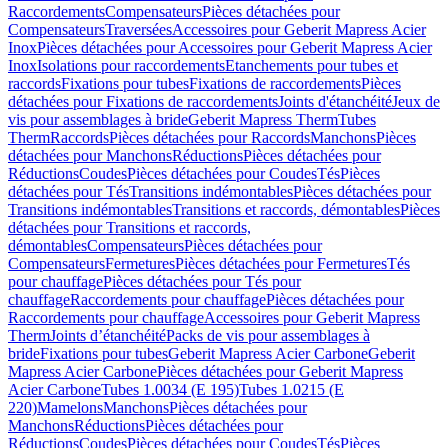
Raccordements
Compensateurs
Pièces détachées pour
Compensateurs
Traversées
Accessoires pour Geberit Mapress Acier
Inox
Pièces détachées pour Accessoires pour Geberit Mapress Acier
Inox
Isolations pour raccordements
Etanchements pour tubes et
raccords
Fixations pour tubes
Fixations de raccordements
Pièces
détachées pour Fixations de raccordements
Joints d'étanchéité
Jeux de
vis pour assemblages à bride
Geberit Mapress Therm
Tubes
Therm
Raccords
Pièces détachées pour Raccords
Manchons
Pièces
détachées pour Manchons
Réductions
Pièces détachées pour
Réductions
Coudes
Pièces détachées pour Coudes
Tés
Pièces
détachées pour Tés
Transitions indémontables
Pièces détachées pour
Transitions indémontables
Transitions et raccords, démontables
Pièces
détachées pour Transitions et raccords,
démontables
Compensateurs
Pièces détachées pour
Compensateurs
Fermetures
Pièces détachées pour Fermetures
Tés
pour chauffage
Pièces détachées pour Tés pour
chauffage
Raccordements pour chauffage
Pièces détachées pour
Raccordements pour chauffage
Accessoires pour Geberit Mapress
Therm
Joints d’étanchéité
Packs de vis pour assemblages à
bride
Fixations pour tubes
Geberit Mapress Acier Carbone
Geberit
Mapress Acier Carbone
Pièces détachées pour Geberit Mapress
Acier Carbone
Tubes 1.0034 (E 195)
Tubes 1.0215 (E
220)
Mamelons
Manchons
Pièces détachées pour
Manchons
Réductions
Pièces détachées pour
Réductions
Coudes
Pièces détachées pour Coudes
Tés
Pièces