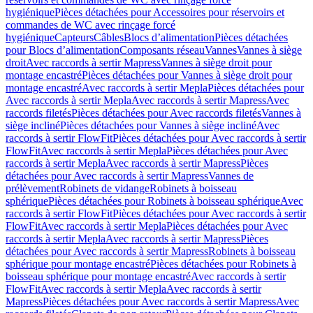
hygiénique
Pièces détachées pour Accessoires pour réservoirs et
commandes de WC avec rinçage forcé
hygiénique
Capteurs
Câbles
Blocs d’alimentation
Pièces détachées
pour Blocs d’alimentation
Composants réseau
Vannes
Vannes à siège
droit
Avec raccords à sertir Mapress
Vannes à siège droit pour
montage encastré
Pièces détachées pour Vannes à siège droit pour
montage encastré
Avec raccords à sertir Mepla
Pièces détachées pour
Avec raccords à sertir Mepla
Avec raccords à sertir Mapress
Avec
raccords filetés
Pièces détachées pour Avec raccords filetés
Vannes à
siège incliné
Pièces détachées pour Vannes à siège incliné
Avec
raccords à sertir FlowFit
Pièces détachées pour Avec raccords à sertir
FlowFit
Avec raccords à sertir Mepla
Pièces détachées pour Avec
raccords à sertir Mepla
Avec raccords à sertir Mapress
Pièces
détachées pour Avec raccords à sertir Mapress
Vannes de
prélèvement
Robinets de vidange
Robinets à boisseau
sphérique
Pièces détachées pour Robinets à boisseau sphérique
Avec
raccords à sertir FlowFit
Pièces détachées pour Avec raccords à sertir
FlowFit
Avec raccords à sertir Mepla
Pièces détachées pour Avec
raccords à sertir Mepla
Avec raccords à sertir Mapress
Pièces
détachées pour Avec raccords à sertir Mapress
Robinets à boisseau
sphérique pour montage encastré
Pièces détachées pour Robinets à
boisseau sphérique pour montage encastré
Avec raccords à sertir
FlowFit
Avec raccords à sertir Mepla
Avec raccords à sertir
Mapress
Pièces détachées pour Avec raccords à sertir Mapress
Avec