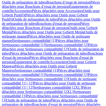
Outils de préparation de tubes
Bouchons d’essai de pression
Pièces
détachées pour Bouchons d’essai de pression
Équipements de
contrôle
Accessoires
Pièces détachées pour Accessoires
Outils pour
Geberit PushFit
Pièces détachées pour Outils pour Geberit
PushFit
Outils de préparation de tubes
Pièces détachées pour Outils
de préparation de tubes
Bouchons d'essai de pression
Pièces
détachées pour Bouchons d'essai de pression
Outils pour Geberit
Mepla
Pièces détachées pour Outils pour Geberit Mepla
Outils de
sertissage manuel
Pièces détachées pour Outils de sertissage
manuel
Sertisseuses compatibilité [1]
Pièces détachées pour
Sertisseuses compatibilité [1]
Sertisseuses compatibilité [2]
Pièces
détachées pour Sertisseuses compatibilité [2]
Outils de préparation de
tubes
Pièces détachées pour Outils de préparation de tubes
Bouchons
d'essai de pression
Pièces détachées pour Bouchons d'essai de
pression
Équipement de contrôle
Accessoires
Outils pour Geberit
Mapress
Pièces détachées pour Outils pour Geberit
Mapress
Sertisseuses compatibilité [1]
Pièces détachées pour
Sertisseuses compatibilité [1]
Sertisseuses compatibilité [2]
Pièces
détachées pour Sertisseuses compatibilité [2]
Outils de sertissage
compatibilité [1] / [2]
Pièces détachées pour Outils de sertissage
compatibilité [1] / [2]
Sertisseuses compatibilité [2XL]
Pièces
détachées pour Sertisseuses compatibilité [2XL]
Sertisseuses
compatibilité [3]
Pièces détachées pour Sertisseuses compatibilité
[3]
Outils de préparation de tubes
Pièces détachées pour Outils de
préparation de tubes
Bouchons d'essai de pression
Pièces détachées