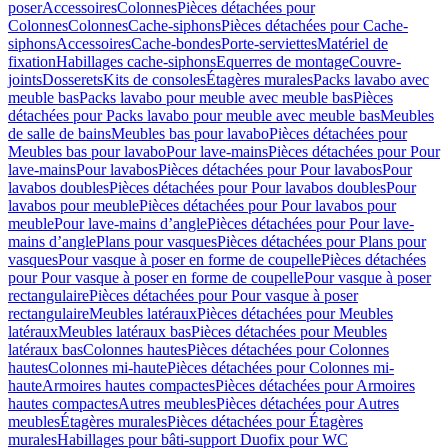
poser
Accessoires
Colonnes
Pièces détachées pour
Colonnes
Colonnes
Cache-siphons
Pièces détachées pour Cache-
siphons
Accessoires
Cache-bondes
Porte-serviettes
Matériel de
fixation
Habillages cache-siphons
Equerres de montage
Couvre-
joints
Dosserets
Kits de consoles
Étagères murales
Packs lavabo avec
meuble bas
Packs lavabo pour meuble avec meuble bas
Pièces
détachées pour Packs lavabo pour meuble avec meuble bas
Meubles
de salle de bains
Meubles bas pour lavabo
Pièces détachées pour
Meubles bas pour lavabo
Pour lave-mains
Pièces détachées pour Pour
lave-mains
Pour lavabos
Pièces détachées pour Pour lavabos
Pour
lavabos doubles
Pièces détachées pour Pour lavabos doubles
Pour
lavabos pour meuble
Pièces détachées pour Pour lavabos pour
meuble
Pour lave-mains d’angle
Pièces détachées pour Pour lave-
mains d’angle
Plans pour vasques
Pièces détachées pour Plans pour
vasques
Pour vasque à poser en forme de coupelle
Pièces détachées
pour Pour vasque à poser en forme de coupelle
Pour vasque à poser
rectangulaire
Pièces détachées pour Pour vasque à poser
rectangulaire
Meubles latéraux
Pièces détachées pour Meubles
latéraux
Meubles latéraux bas
Pièces détachées pour Meubles
latéraux bas
Colonnes hautes
Pièces détachées pour Colonnes
hautes
Colonnes mi-haute
Pièces détachées pour Colonnes mi-
haute
Armoires hautes compactes
Pièces détachées pour Armoires
hautes compactes
Autres meubles
Pièces détachées pour Autres
meubles
Étagères murales
Pièces détachées pour Étagères
murales
Habillages pour bâti-support Duofix pour WC