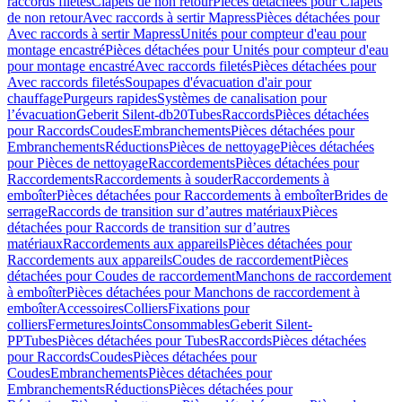
raccords filetés
Clapets de non retour
Pièces détachées pour Clapets
de non retour
Avec raccords à sertir Mapress
Pièces détachées pour
Avec raccords à sertir Mapress
Unités pour compteur d'eau pour
montage encastré
Pièces détachées pour Unités pour compteur d'eau
pour montage encastré
Avec raccords filetés
Pièces détachées pour
Avec raccords filetés
Soupapes d'évacuation d'air pour
chauffage
Purgeurs rapides
Systèmes de canalisation pour
l’évacuation
Geberit Silent-db20
Tubes
Raccords
Pièces détachées
pour Raccords
Coudes
Embranchements
Pièces détachées pour
Embranchements
Réductions
Pièces de nettoyage
Pièces détachées
pour Pièces de nettoyage
Raccordements
Pièces détachées pour
Raccordements
Raccordements à souder
Raccordements à
emboîter
Pièces détachées pour Raccordements à emboîter
Brides de
serrage
Raccords de transition sur d’autres matériaux
Pièces
détachées pour Raccords de transition sur d’autres
matériaux
Raccordements aux appareils
Pièces détachées pour
Raccordements aux appareils
Coudes de raccordement
Pièces
détachées pour Coudes de raccordement
Manchons de raccordement
à emboîter
Pièces détachées pour Manchons de raccordement à
emboîter
Accessoires
Colliers
Fixations pour
colliers
Fermetures
Joints
Consommables
Geberit Silent-
PP
Tubes
Pièces détachées pour Tubes
Raccords
Pièces détachées
pour Raccords
Coudes
Pièces détachées pour
Coudes
Embranchements
Pièces détachées pour
Embranchements
Réductions
Pièces détachées pour