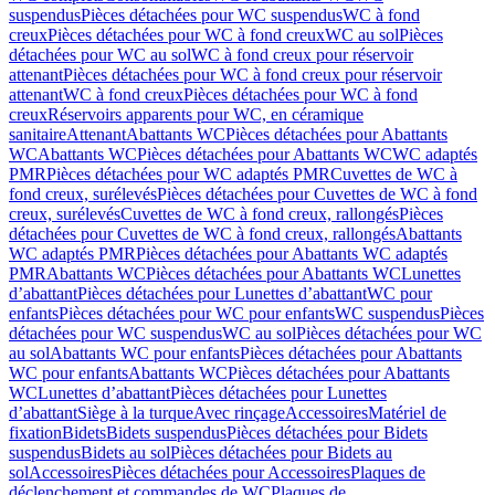
suspendus
Pièces détachées pour WC suspendus
WC à fond
creux
Pièces détachées pour WC à fond creux
WC au sol
Pièces
détachées pour WC au sol
WC à fond creux pour réservoir
attenant
Pièces détachées pour WC à fond creux pour réservoir
attenant
WC à fond creux
Pièces détachées pour WC à fond
creux
Réservoirs apparents pour WC, en céramique
sanitaire
Attenant
Abattants WC
Pièces détachées pour Abattants
WC
Abattants WC
Pièces détachées pour Abattants WC
WC adaptés
PMR
Pièces détachées pour WC adaptés PMR
Cuvettes de WC à
fond creux, surélevés
Pièces détachées pour Cuvettes de WC à fond
creux, surélevés
Cuvettes de WC à fond creux, rallongés
Pièces
détachées pour Cuvettes de WC à fond creux, rallongés
Abattants
WC adaptés PMR
Pièces détachées pour Abattants WC adaptés
PMR
Abattants WC
Pièces détachées pour Abattants WC
Lunettes
d’abattant
Pièces détachées pour Lunettes d’abattant
WC pour
enfants
Pièces détachées pour WC pour enfants
WC suspendus
Pièces
détachées pour WC suspendus
WC au sol
Pièces détachées pour WC
au sol
Abattants WC pour enfants
Pièces détachées pour Abattants
WC pour enfants
Abattants WC
Pièces détachées pour Abattants
WC
Lunettes d’abattant
Pièces détachées pour Lunettes
d’abattant
Siège à la turque
Avec rinçage
Accessoires
Matériel de
fixation
Bidets
Bidets suspendus
Pièces détachées pour Bidets
suspendus
Bidets au sol
Pièces détachées pour Bidets au
sol
Accessoires
Pièces détachées pour Accessoires
Plaques de
déclenchement et commandes de WC
Plaques de