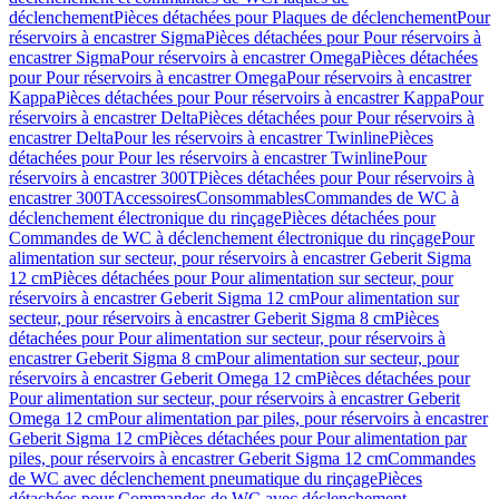
déclenchement
Pièces détachées pour Plaques de déclenchement
Pour
réservoirs à encastrer Sigma
Pièces détachées pour Pour réservoirs à
encastrer Sigma
Pour réservoirs à encastrer Omega
Pièces détachées
pour Pour réservoirs à encastrer Omega
Pour réservoirs à encastrer
Kappa
Pièces détachées pour Pour réservoirs à encastrer Kappa
Pour
réservoirs à encastrer Delta
Pièces détachées pour Pour réservoirs à
encastrer Delta
Pour les réservoirs à encastrer Twinline
Pièces
détachées pour Pour les réservoirs à encastrer Twinline
Pour
réservoirs à encastrer 300T
Pièces détachées pour Pour réservoirs à
encastrer 300T
Accessoires
Consommables
Commandes de WC à
déclenchement électronique du rinçage
Pièces détachées pour
Commandes de WC à déclenchement électronique du rinçage
Pour
alimentation sur secteur, pour réservoirs à encastrer Geberit Sigma
12 cm
Pièces détachées pour Pour alimentation sur secteur, pour
réservoirs à encastrer Geberit Sigma 12 cm
Pour alimentation sur
secteur, pour réservoirs à encastrer Geberit Sigma 8 cm
Pièces
détachées pour Pour alimentation sur secteur, pour réservoirs à
encastrer Geberit Sigma 8 cm
Pour alimentation sur secteur, pour
réservoirs à encastrer Geberit Omega 12 cm
Pièces détachées pour
Pour alimentation sur secteur, pour réservoirs à encastrer Geberit
Omega 12 cm
Pour alimentation par piles, pour réservoirs à encastrer
Geberit Sigma 12 cm
Pièces détachées pour Pour alimentation par
piles, pour réservoirs à encastrer Geberit Sigma 12 cm
Commandes
de WC avec déclenchement pneumatique du rinçage
Pièces
détachées pour Commandes de WC avec déclenchement