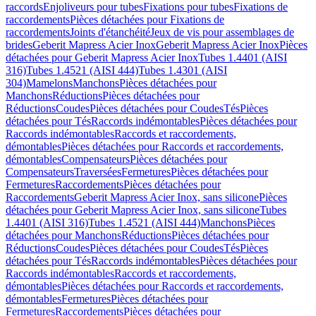
raccords
Enjoliveurs pour tubes
Fixations pour tubes
Fixations de
raccordements
Pièces détachées pour Fixations de
raccordements
Joints d'étanchéité
Jeux de vis pour assemblages de
brides
Geberit Mapress Acier Inox
Geberit Mapress Acier Inox
Pièces
détachées pour Geberit Mapress Acier Inox
Tubes 1.4401 (AISI
316)
Tubes 1.4521 (AISI 444)
Tubes 1.4301 (AISI
304)
Mamelons
Manchons
Pièces détachées pour
Manchons
Réductions
Pièces détachées pour
Réductions
Coudes
Pièces détachées pour Coudes
Tés
Pièces
détachées pour Tés
Raccords indémontables
Pièces détachées pour
Raccords indémontables
Raccords et raccordements,
démontables
Pièces détachées pour Raccords et raccordements,
démontables
Compensateurs
Pièces détachées pour
Compensateurs
Traversées
Fermetures
Pièces détachées pour
Fermetures
Raccordements
Pièces détachées pour
Raccordements
Geberit Mapress Acier Inox, sans silicone
Pièces
détachées pour Geberit Mapress Acier Inox, sans silicone
Tubes
1.4401 (AISI 316)
Tubes 1.4521 (AISI 444)
Manchons
Pièces
détachées pour Manchons
Réductions
Pièces détachées pour
Réductions
Coudes
Pièces détachées pour Coudes
Tés
Pièces
détachées pour Tés
Raccords indémontables
Pièces détachées pour
Raccords indémontables
Raccords et raccordements,
démontables
Pièces détachées pour Raccords et raccordements,
démontables
Fermetures
Pièces détachées pour
Fermetures
Raccordements
Pièces détachées pour