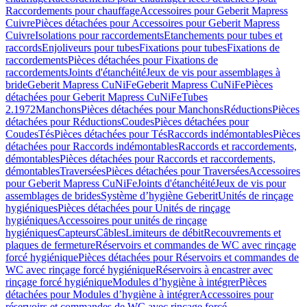
Raccordements pour chauffage
Accessoires pour Geberit Mapress
Cuivre
Pièces détachées pour Accessoires pour Geberit Mapress
Cuivre
Isolations pour raccordements
Etanchements pour tubes et
raccords
Enjoliveurs pour tubes
Fixations pour tubes
Fixations de
raccordements
Pièces détachées pour Fixations de
raccordements
Joints d'étanchéité
Jeux de vis pour assemblages à
bride
Geberit Mapress CuNiFe
Geberit Mapress CuNiFe
Pièces
détachées pour Geberit Mapress CuNiFe
Tubes
2.1972
Manchons
Pièces détachées pour Manchons
Réductions
Pièces
détachées pour Réductions
Coudes
Pièces détachées pour
Coudes
Tés
Pièces détachées pour Tés
Raccords indémontables
Pièces
détachées pour Raccords indémontables
Raccords et raccordements,
démontables
Pièces détachées pour Raccords et raccordements,
démontables
Traversées
Pièces détachées pour Traversées
Accessoires
pour Geberit Mapress CuNiFe
Joints d'étanchéité
Jeux de vis pour
assemblages de brides
Système d’hygiène Geberit
Unités de rinçage
hygiéniques
Pièces détachées pour Unités de rinçage
hygiéniques
Accessoires pour unités de rinçage
hygiéniques
Capteurs
Câbles
Limiteurs de débit
Recouvrements et
plaques de fermeture
Réservoirs et commandes de WC avec rinçage
forcé hygiénique
Pièces détachées pour Réservoirs et commandes de
WC avec rinçage forcé hygiénique
Réservoirs à encastrer avec
rinçage forcé hygiénique
Modules d’hygiène à intégrer
Pièces
détachées pour Modules d’hygiène à intégrer
Accessoires pour
réservoirs et commandes de WC avec rinçage forcé