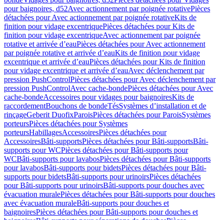
pour baignoires, d52
Avec actionnement par poignée rotative
Pièces
détachées pour Avec actionnement par poignée rotative
Kits de
finition pour vidage excentrique
Pièces détachées pour Kits de
finition pour vidage excentrique
Avec actionnement par poignée
rotative et arrivée d’eau
Pièces détachées pour Avec actionnement
par poignée rotative et arrivée d’eau
Kits de finition pour vidage
excentrique et arrivée d’eau
Pièces détachées pour Kits de finition
pour vidage excentrique et arrivée d’eau
Avec déclenchement par
pression PushControl
Pièces détachées pour Avec déclenchement par
pression PushControl
Avec cache-bonde
Pièces détachées pour Avec
cache-bonde
Accessoires pour vidages pour baignoires
Kits de
raccordement
Bouchons de bonde
Tés
Systèmes d’installation et de
rinçage
Geberit Duofix
Parois
Pièces détachées pour Parois
Systèmes
porteurs
Pièces détachées pour Systèmes
porteurs
Habillages
Accessoires
Pièces détachées pour
Accessoires
Bâti-supports
Pièces détachées pour Bâti-supports
Bâti-
supports pour WC
Pièces détachées pour Bâti-supports pour
WC
Bâti-supports pour lavabos
Pièces détachées pour Bâti-supports
pour lavabos
Bâti-supports pour bidets
Pièces détachées pour Bâti-
supports pour bidets
Bâti-supports pour urinoirs
Pièces détachées
pour Bâti-supports pour urinoirs
Bâti-supports pour douches avec
évacuation murale
Pièces détachées pour Bâti-supports pour douches
avec évacuation murale
Bâti-supports pour douches et
baignoires
Pièces détachées pour Bâti-supports pour douches et