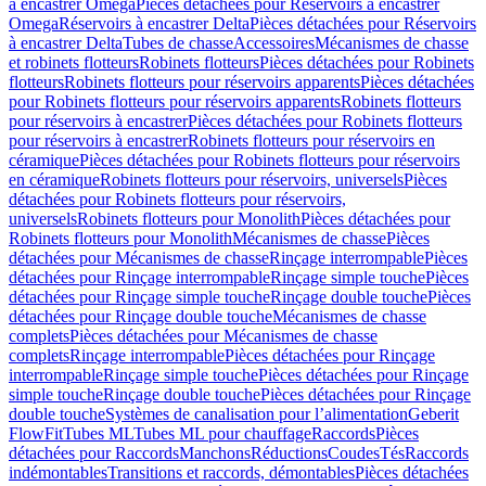
à encastrer Omega
Pièces détachées pour Réservoirs à encastrer
Omega
Réservoirs à encastrer Delta
Pièces détachées pour Réservoirs
à encastrer Delta
Tubes de chasse
Accessoires
Mécanismes de chasse
et robinets flotteurs
Robinets flotteurs
Pièces détachées pour Robinets
flotteurs
Robinets flotteurs pour réservoirs apparents
Pièces détachées
pour Robinets flotteurs pour réservoirs apparents
Robinets flotteurs
pour réservoirs à encastrer
Pièces détachées pour Robinets flotteurs
pour réservoirs à encastrer
Robinets flotteurs pour réservoirs en
céramique
Pièces détachées pour Robinets flotteurs pour réservoirs
en céramique
Robinets flotteurs pour réservoirs, universels
Pièces
détachées pour Robinets flotteurs pour réservoirs,
universels
Robinets flotteurs pour Monolith
Pièces détachées pour
Robinets flotteurs pour Monolith
Mécanismes de chasse
Pièces
détachées pour Mécanismes de chasse
Rinçage interrompable
Pièces
détachées pour Rinçage interrompable
Rinçage simple touche
Pièces
détachées pour Rinçage simple touche
Rinçage double touche
Pièces
détachées pour Rinçage double touche
Mécanismes de chasse
complets
Pièces détachées pour Mécanismes de chasse
complets
Rinçage interrompable
Pièces détachées pour Rinçage
interrompable
Rinçage simple touche
Pièces détachées pour Rinçage
simple touche
Rinçage double touche
Pièces détachées pour Rinçage
double touche
Systèmes de canalisation pour l’alimentation
Geberit
FlowFit
Tubes ML
Tubes ML pour chauffage
Raccords
Pièces
détachées pour Raccords
Manchons
Réductions
Coudes
Tés
Raccords
indémontables
Transitions et raccords, démontables
Pièces détachées