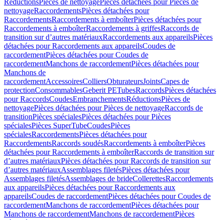
Réductions
Pièces de nettoyage
Pièces détachées pour Pièces de
nettoyage
Raccordements
Pièces détachées pour
Raccordements
Raccordements à emboîter
Pièces détachées pour
Raccordements à emboîter
Raccordements à griffes
Raccords de
transition sur d’autres matériaux
Raccordements aux appareils
Pièces
détachées pour Raccordements aux appareils
Coudes de
raccordement
Pièces détachées pour Coudes de
raccordement
Manchons de raccordement
Pièces détachées pour
Manchons de
raccordement
Accessoires
Colliers
Obturateurs
Joints
Capes de
protection
Consommables
Geberit PE
Tubes
Raccords
Pièces détachées
pour Raccords
Coudes
Embranchements
Réductions
Pièces de
nettoyage
Pièces détachées pour Pièces de nettoyage
Raccords de
transition
Pièces spéciales
Pièces détachées pour Pièces
spéciales
Pièces SuperTube
Coudes
Pièces
spéciales
Raccordements
Pièces détachées pour
Raccordements
Raccords soudés
Raccordements à emboîter
Pièces
détachées pour Raccordements à emboîter
Raccords de transition sur
d’autres matériaux
Pièces détachées pour Raccords de transition sur
d’autres matériaux
Assemblages filetés
Pièces détachées pour
Assemblages filetés
Assemblages de bride
Collerettes
Raccordements
aux appareils
Pièces détachées pour Raccordements aux
appareils
Coudes de raccordement
Pièces détachées pour Coudes de
raccordement
Manchons de raccordement
Pièces détachées pour
Manchons de raccordement
Manchons de raccordement
Pièces