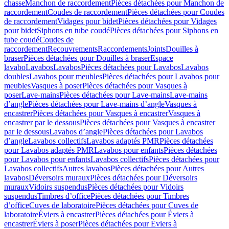
chasse
Manchon de raccordement
Pièces détachées pour Manchon de
raccordement
Coudes de raccordement
Pièces détachées pour Coudes
de raccordement
Vidages pour bidet
Pièces détachées pour Vidages
pour bidet
Siphons en tube coudé
Pièces détachées pour Siphons en
tube coudé
Coudes de
raccordement
Recouvrements
Raccordements
Joints
Douilles à
braser
Pièces détachées pour Douilles à braser
Espace
lavabo
Lavabos
Lavabos
Pièces détachées pour Lavabos
Lavabos
doubles
Lavabos pour meubles
Pièces détachées pour Lavabos pour
meubles
Vasques à poser
Pièces détachées pour Vasques à
poser
Lave-mains
Pièces détachées pour Lave-mains
Lave-mains
d’angle
Pièces détachées pour Lave-mains d’angle
Vasques à
encastrer
Pièces détachées pour Vasques à encastrer
Vasques à
encastrer par le dessous
Pièces détachées pour Vasques à encastrer
par le dessous
Lavabos d’angle
Pièces détachées pour Lavabos
d’angle
Lavabos collectifs
Lavabos adaptés PMR
Pièces détachées
pour Lavabos adaptés PMR
Lavabos pour enfants
Pièces détachées
pour Lavabos pour enfants
Lavabos collectifs
Pièces détachées pour
Lavabos collectifs
Autres lavabos
Pièces détachées pour Autres
lavabos
Déversoirs muraux
Pièces détachées pour Déversoirs
muraux
Vidoirs suspendus
Pièces détachées pour Vidoirs
suspendus
Timbres dʼoffice
Pièces détachées pour Timbres
dʼoffice
Cuves de laboratoire
Pièces détachées pour Cuves de
laboratoire
Éviers à encastrer
Pièces détachées pour Éviers à
encastrer
Éviers à poser
Pièces détachées pour Éviers à