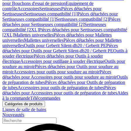
pour Bouchons d'essai de pression
Equipement de
contrôle
Accessoires
Sertisseuses
Pièces détachées pour
Sertisseuses
Sertisseuses compatibilité [1]
Pièces détachées pour
Sertisseuses compatibilité [1]
Sertisseuses compatibilité [2]
Pièces
détachées pour Sertisseuses compatibilité [2]
Sertisseuses
compatibilité [2XL]
Pièces détachées pour Sertisseuses compatibilité
[2XL]
Mallettes universelles
Pièces détachées pour Mallettes
universelles
Mallettes universelles
Pièces détachées pour Mallettes
universelles
Outils pour Geberit Silent-db20 / Geberit PE
Pièces
détachées pour Outils pour Geberit Silent-db20 / Geberit PE
Outils à
souder électrique
Pièces détachées pour Outils à souder
électrique
Accessoires pour outillage à souder électrique
Outils pour
soudure au miroir
Pièces détachées pour Outils pour soudure au
miroir
Accessoires pour outils pour soudure au miroir
Pièces
détachées pour Accessoires pour outils pour soudure au miroir
Outils
de préparation de tubes
Pièces détachées pour Outils de préparation
de tubes
Accessoires pour outils de préparation de tubes
Pièces
détachées pour Accessoires pour outils de préparation de tubes
Aides
à la commande
Télécommandes
Catégories de produits
Lignes de salle de bains
Nouveautés