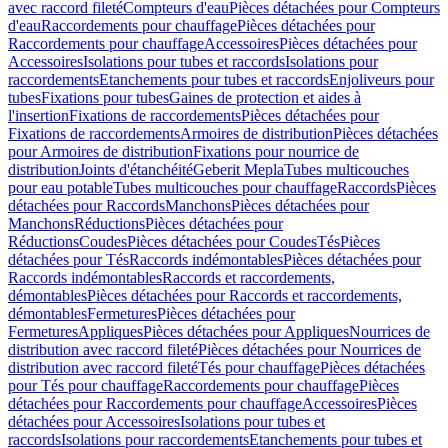
avec raccord fileté
Compteurs d'eau
Pièces détachées pour Compteurs
d'eau
Raccordements pour chauffage
Pièces détachées pour
Raccordements pour chauffage
Accessoires
Pièces détachées pour
Accessoires
Isolations pour tubes et raccords
Isolations pour
raccordements
Etanchements pour tubes et raccords
Enjoliveurs pour
tubes
Fixations pour tubes
Gaines de protection et aides à
l'insertion
Fixations de raccordements
Pièces détachées pour
Fixations de raccordements
Armoires de distribution
Pièces détachées
pour Armoires de distribution
Fixations pour nourrice de
distribution
Joints d'étanchéité
Geberit Mepla
Tubes multicouches
pour eau potable
Tubes multicouches pour chauffage
Raccords
Pièces
détachées pour Raccords
Manchons
Pièces détachées pour
Manchons
Réductions
Pièces détachées pour
Réductions
Coudes
Pièces détachées pour Coudes
Tés
Pièces
détachées pour Tés
Raccords indémontables
Pièces détachées pour
Raccords indémontables
Raccords et raccordements,
démontables
Pièces détachées pour Raccords et raccordements,
démontables
Fermetures
Pièces détachées pour
Fermetures
Appliques
Pièces détachées pour Appliques
Nourrices de
distribution avec raccord fileté
Pièces détachées pour Nourrices de
distribution avec raccord fileté
Tés pour chauffage
Pièces détachées
pour Tés pour chauffage
Raccordements pour chauffage
Pièces
détachées pour Raccordements pour chauffage
Accessoires
Pièces
détachées pour Accessoires
Isolations pour tubes et
raccords
Isolations pour raccordements
Etanchements pour tubes et