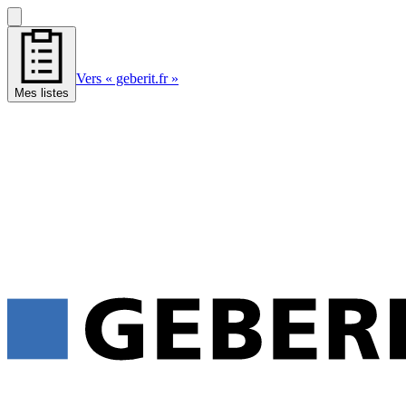
Vers « geberit.fr »
Mes listes