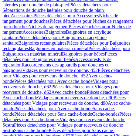
latérales pour douche de plain-pied
Pièces détachées pour
Séparations de douche latérales pour douche de plain-
pied
Accessoires
Pièces détachées pour Accessoires
Niches de
rangement pour douches
Pièces détachées pour Niches de rangement
pour douches
Niches de rangement
Pièces détachées pour Niches de
rangement
Accessoires
Baignoires
Baignoires en acrylique
sanitaire
Pièces détachées pour Baignoires en acrylique
sanitaire
Baignoires rectangulaires
Pièces détachées pour Baignoires
rectangulaires
Baignoires en matériau minéral
Pièces détachées pour
Baignoires en matériau minéral
Baignoires pour bébés
Pièces
détachées pour Baignoires pour bébés
Accessoires
Kits de
réparation
Raccordements des appareils pour douches et
baignoires
Vidages pour receveurs de douche, d52
Pièces détachées
pour Vidages pour receveurs de douche, d52
Avec cache-
bonde
Pièces détachées pour Avec cache-bonde
Vidages pour
receveurs de douche, d62
Pièces détachées pour Vidages pour
receveurs de douche, d62
Avec cache-bonde
Pièces détachées pour
Avec cache-bonde
Vidages pour receveurs de douche, d90
Pièces
détachées pour Vidages pour receveurs de douche, d90
Avec cache-
bonde
Pièces détachées pour Avec cache-bonde
Sans cache-
bonde
Pièces détachées pour Sans cache-bonde
Cache-bondes
Pièces
détachées pour Cache-bondes
Vidages pour receveurs de douche
Sestra
Pièces détachées pour Vidages pour receveurs de douche
Sestra
Sans cache-bonde
Pièces détachées pour Sans cache-
bonde
Vidages pour baignoires, d52
Pièces détachées pour Vidages