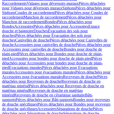
Raccordements
Vidages pour déversoirs muraux
Pièces détachées
pour Vidages pour déversoirs muraux
Siphons
Pièces détachées pour
Siphons
Coudes de raccordement
Pièces détachées pour Coudes de
raccordement
Manchon de raccordement
Pièces détachées pour
Manchon de raccordement
Bondes
Pièces détachées pour
Bondes
Accessoires
Pièces détachées pour Accessoires
Espace
douche et baignoire
Douches
Évacuation des sols pour
douches
Pièces détachées pour Évacuation des sols pour
douches
Canivelles de douche
Pièces détachées pour Canivelles de
douche
Accessoires pour canivelles de douche
Pièces détachées pour
Accessoires pour canivelles de douche
Bondes pour douche de
plain-pied
Pièces détachées pour Bondes pour douche de plain-
pied
Accessoires pour bondes pour douche de plain-pied
Pièces
détachées pour Accessoires pour bondes pour douche de plain-
pied
Evacuations murales
Pièces détachées pour Evacuations
murales
Accessoires pour évacuations murales
Pièces détachées pour
Accessoires pour évacuations murales
Receveurs de douche
Pièces
détachées pour Receveurs de douche
Receveurs de douche en
matériau minéral
Pièces détachées pour Receveurs de douche en
matériau minéral
Receveurs de douche en matériau
minéral
Receveurs de douche en céramique sanitaire
Bâti-
supports
Pièces détachées pour Bâti-supports
Bondes pour receveurs
de douche spécifiques
Pièces détachées pour Bondes pour receveurs
de douche spécifiques
Accessoires
Séparations de douche
Pièces
détachées pour Séparations de douche
Séparations de douche