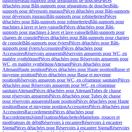
baignoires
Bâti-supports pour séparations de douches
Pièces
détachées pour Bâti-supports pour séparations de douches
Bâti-
supports pour déversoirs muraux
Pièces détachées pour Bâti-supports
pour déversoirs muraux
Bâti-supports pour robinetteries
Pièces
détachées pour Bâti-supports pour robinetteries
Bâti-supports pour
machines à laver et lave-vaisselle
Pièces détachées pour Bâti-
supports pour machines à laver et lave-vaisselle
Bâti-supports pour
charges de console
Pièces détachées pour Bâti-supports pour charges
de console
Bâti-supports pour éviers
Pièces détachées pour Bâti-
supports pour éviers
Accessoires
Pièces détachées pour
Accessoires
Réservoirs apparents
Réservoirs apparents pour WC, en
matière synthétique
Pièces détachées pour Réservoirs apparents pour
WC, en matière synthétique
Attenant
Pièces détachées pour
Attenant
Haute position
Pièces détachées pour Haute position
Basse et
moyenne position
Pièces détachées pour Basse et moyenne
position
Réservoirs apparents pour WC, en céramique sanitaire
Pièces
détachées pour Réservoirs apparents pour WC, en céramique
sanitaire
Attenant
Pièces détachées pour Attenant
Tubes de chasse
pour réservoirs apparents
Pièces détachées pour Tubes de chasse
pour réservoirs apparents
Haute position
Pièces détachées pour Haute
position
Basse et moyenne position
Accessoires
Pièces détachées pour
Accessoires
Raccordements
Pièces détachées pour
Raccordements
Joints
Fixations
Manchettes
Mamelons, rosaces et
modérateurs de débit
Réservoirs à encastrer
Réservoirs à encastrer
Sigma
Pièces détachées pour Réservoirs à encastrer Sigma
Réservoirs