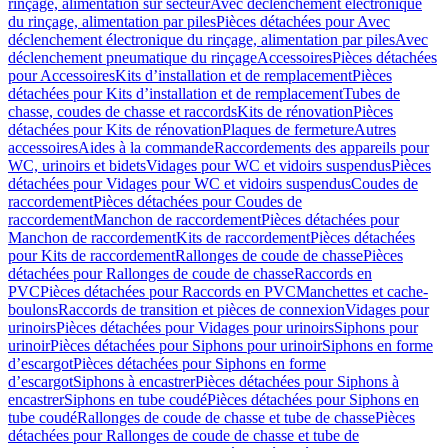
rinçage, alimentation sur secteur
Avec déclenchement électronique
du rinçage, alimentation par piles
Pièces détachées pour Avec
déclenchement électronique du rinçage, alimentation par piles
Avec
déclenchement pneumatique du rinçage
Accessoires
Pièces détachées
pour Accessoires
Kits d’installation et de remplacement
Pièces
détachées pour Kits d’installation et de remplacement
Tubes de
chasse, coudes de chasse et raccords
Kits de rénovation
Pièces
détachées pour Kits de rénovation
Plaques de fermeture
Autres
accessoires
Aides à la commande
Raccordements des appareils pour
WC, urinoirs et bidets
Vidages pour WC et vidoirs suspendus
Pièces
détachées pour Vidages pour WC et vidoirs suspendus
Coudes de
raccordement
Pièces détachées pour Coudes de
raccordement
Manchon de raccordement
Pièces détachées pour
Manchon de raccordement
Kits de raccordement
Pièces détachées
pour Kits de raccordement
Rallonges de coude de chasse
Pièces
détachées pour Rallonges de coude de chasse
Raccords en
PVC
Pièces détachées pour Raccords en PVC
Manchettes et cache-
boulons
Raccords de transition et pièces de connexion
Vidages pour
urinoirs
Pièces détachées pour Vidages pour urinoirs
Siphons pour
urinoir
Pièces détachées pour Siphons pour urinoir
Siphons en forme
d’escargot
Pièces détachées pour Siphons en forme
d’escargot
Siphons à encastrer
Pièces détachées pour Siphons à
encastrer
Siphons en tube coudé
Pièces détachées pour Siphons en
tube coudé
Rallonges de coude de chasse et tube de chasse
Pièces
détachées pour Rallonges de coude de chasse et tube de