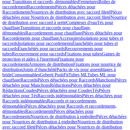
pour Transitions et raccords, démontables
Fermetures
Boîtes de
raccordement
Raccordements
Pièces détachées pour
Raccordements
Nourrices de distribution avec raccord fileté
Pièces
détachées pour Nourrices de distribution avec raccord fileté
Nourrice
de distribution avec raccord à sertir
Compteurs d'eau
Tés pour
chauffage
Transitions et raccords pour chauffage,
démontables
Raccordements pour chauffage
Pièces détachées pour
Raccordements pour chauffage
Accessoires
Isolations pour tubes et
raccords
Isolations pour raccordements
Étanchéités pour tubes et
raccords
Étanchéités pour raccords
Recouvrements pour
tubes
Recouvrement pour raccords
Fixations pour tubes
Gaines de
protection et aides à l'insertion
Fixations pour
raccordements
Armoires de distribution
Fixations pour nourrice de
distribution
Joints d’étanchéité
Packs de vis pour assemblages à
bride
Consommables
Geberit PushFit
Tubes ML
Tubes ML pour
chauffage
Raccords
Pièces détachées pour Raccords
Manchons
Pièces
détachées pour Manchons
Réductions
Pièces détachées pour
Réductions
Coudes
Pièces détachées pour Coudes
Tés
Pièces
détachées pour Tés
Raccords indémontables
Pièces détachées pour
Raccords indémontables
Raccords et raccordements,
démontables
Pièces détachées pour Raccords et raccordements,
démontables
Raccordements
Pièces détachées pour
Raccordements
Nourrices de distribution à emboîter
Pièces détachées
pour Nourrices de distribution à emboîter
Nourrices de distribution
avec raccord fileté
Pièces détachées pour Nourrices de distribution