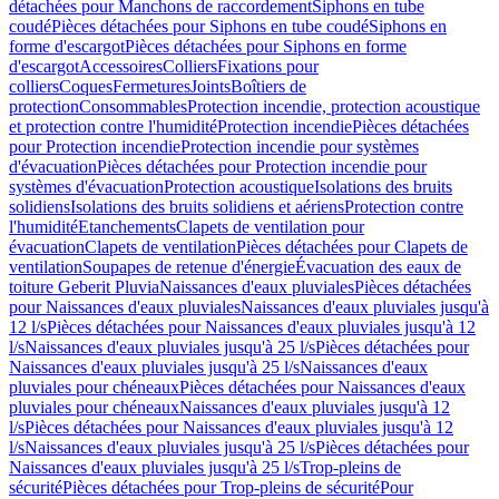
détachées pour Manchons de raccordement
Siphons en tube
coudé
Pièces détachées pour Siphons en tube coudé
Siphons en
forme d'escargot
Pièces détachées pour Siphons en forme
d'escargot
Accessoires
Colliers
Fixations pour
colliers
Coques
Fermetures
Joints
Boîtiers de
protection
Consommables
Protection incendie, protection acoustique
et protection contre l'humidité
Protection incendie
Pièces détachées
pour Protection incendie
Protection incendie pour systèmes
d'évacuation
Pièces détachées pour Protection incendie pour
systèmes d'évacuation
Protection acoustique
Isolations des bruits
solidiens
Isolations des bruits solidiens et aériens
Protection contre
l'humidité
Etanchements
Clapets de ventilation pour
évacuation
Clapets de ventilation
Pièces détachées pour Clapets de
ventilation
Soupapes de retenue d'énergie
Évacuation des eaux de
toiture Geberit Pluvia
Naissances d'eaux pluviales
Pièces détachées
pour Naissances d'eaux pluviales
Naissances d'eaux pluviales jusqu'à
12 l/s
Pièces détachées pour Naissances d'eaux pluviales jusqu'à 12
l/s
Naissances d'eaux pluviales jusqu'à 25 l/s
Pièces détachées pour
Naissances d'eaux pluviales jusqu'à 25 l/s
Naissances d'eaux
pluviales pour chéneaux
Pièces détachées pour Naissances d'eaux
pluviales pour chéneaux
Naissances d'eaux pluviales jusqu'à 12
l/s
Pièces détachées pour Naissances d'eaux pluviales jusqu'à 12
l/s
Naissances d'eaux pluviales jusqu'à 25 l/s
Pièces détachées pour
Naissances d'eaux pluviales jusqu'à 25 l/s
Trop-pleins de
sécurité
Pièces détachées pour Trop-pleins de sécurité
Pour