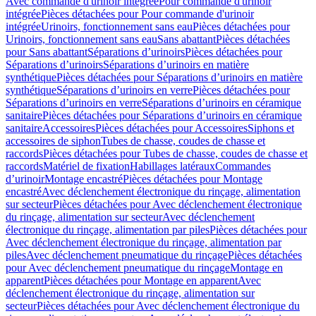
Avec commande d'urinoir intégrée
Pour commande d'urinoir
intégrée
Pièces détachées pour Pour commande d'urinoir
intégrée
Urinoirs, fonctionnement sans eau
Pièces détachées pour
Urinoirs, fonctionnement sans eau
Sans abattant
Pièces détachées
pour Sans abattant
Séparations d’urinoirs
Pièces détachées pour
Séparations d’urinoirs
Séparations d’urinoirs en matière
synthétique
Pièces détachées pour Séparations d’urinoirs en matière
synthétique
Séparations d’urinoirs en verre
Pièces détachées pour
Séparations d’urinoirs en verre
Séparations d’urinoirs en céramique
sanitaire
Pièces détachées pour Séparations d’urinoirs en céramique
sanitaire
Accessoires
Pièces détachées pour Accessoires
Siphons et
accessoires de siphon
Tubes de chasse, coudes de chasse et
raccords
Pièces détachées pour Tubes de chasse, coudes de chasse et
raccords
Matériel de fixation
Habillages latéraux
Commandes
dʼurinoir
Montage encastré
Pièces détachées pour Montage
encastré
Avec déclenchement électronique du rinçage, alimentation
sur secteur
Pièces détachées pour Avec déclenchement électronique
du rinçage, alimentation sur secteur
Avec déclenchement
électronique du rinçage, alimentation par piles
Pièces détachées pour
Avec déclenchement électronique du rinçage, alimentation par
piles
Avec déclenchement pneumatique du rinçage
Pièces détachées
pour Avec déclenchement pneumatique du rinçage
Montage en
apparent
Pièces détachées pour Montage en apparent
Avec
déclenchement électronique du rinçage, alimentation sur
secteur
Pièces détachées pour Avec déclenchement électronique du