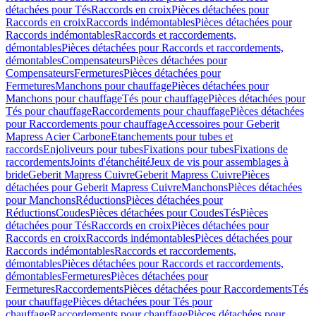
détachées pour Tés
Raccords en croix
Pièces détachées pour
Raccords en croix
Raccords indémontables
Pièces détachées pour
Raccords indémontables
Raccords et raccordements,
démontables
Pièces détachées pour Raccords et raccordements,
démontables
Compensateurs
Pièces détachées pour
Compensateurs
Fermetures
Pièces détachées pour
Fermetures
Manchons pour chauffage
Pièces détachées pour
Manchons pour chauffage
Tés pour chauffage
Pièces détachées pour
Tés pour chauffage
Raccordements pour chauffage
Pièces détachées
pour Raccordements pour chauffage
Accessoires pour Geberit
Mapress Acier Carbone
Etanchements pour tubes et
raccords
Enjoliveurs pour tubes
Fixations pour tubes
Fixations de
raccordements
Joints d'étanchéité
Jeux de vis pour assemblages à
bride
Geberit Mapress Cuivre
Geberit Mapress Cuivre
Pièces
détachées pour Geberit Mapress Cuivre
Manchons
Pièces détachées
pour Manchons
Réductions
Pièces détachées pour
Réductions
Coudes
Pièces détachées pour Coudes
Tés
Pièces
détachées pour Tés
Raccords en croix
Pièces détachées pour
Raccords en croix
Raccords indémontables
Pièces détachées pour
Raccords indémontables
Raccords et raccordements,
démontables
Pièces détachées pour Raccords et raccordements,
démontables
Fermetures
Pièces détachées pour
Fermetures
Raccordements
Pièces détachées pour Raccordements
Tés
pour chauffage
Pièces détachées pour Tés pour
chauffage
Raccordements pour chauffage
Pièces détachées pour