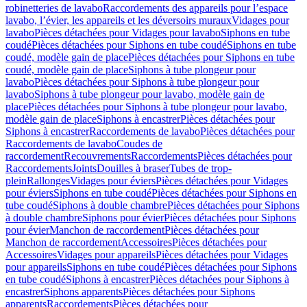
robinetteries de lavabo
Raccordements des appareils pour l’espace
lavabo, l’évier, les appareils et les déversoirs muraux
Vidages pour
lavabo
Pièces détachées pour Vidages pour lavabo
Siphons en tube
coudé
Pièces détachées pour Siphons en tube coudé
Siphons en tube
coudé, modèle gain de place
Pièces détachées pour Siphons en tube
coudé, modèle gain de place
Siphons à tube plongeur pour
lavabo
Pièces détachées pour Siphons à tube plongeur pour
lavabo
Siphons à tube plongeur pour lavabo, modèle gain de
place
Pièces détachées pour Siphons à tube plongeur pour lavabo,
modèle gain de place
Siphons à encastrer
Pièces détachées pour
Siphons à encastrer
Raccordements de lavabo
Pièces détachées pour
Raccordements de lavabo
Coudes de
raccordement
Recouvrements
Raccordements
Pièces détachées pour
Raccordements
Joints
Douilles à braser
Tubes de trop-
plein
Rallonges
Vidages pour éviers
Pièces détachées pour Vidages
pour éviers
Siphons en tube coudé
Pièces détachées pour Siphons en
tube coudé
Siphons à double chambre
Pièces détachées pour Siphons
à double chambre
Siphons pour évier
Pièces détachées pour Siphons
pour évier
Manchon de raccordement
Pièces détachées pour
Manchon de raccordement
Accessoires
Pièces détachées pour
Accessoires
Vidages pour appareils
Pièces détachées pour Vidages
pour appareils
Siphons en tube coudé
Pièces détachées pour Siphons
en tube coudé
Siphons à encastrer
Pièces détachées pour Siphons à
encastrer
Siphons apparents
Pièces détachées pour Siphons
apparents
Raccordements
Pièces détachées pour