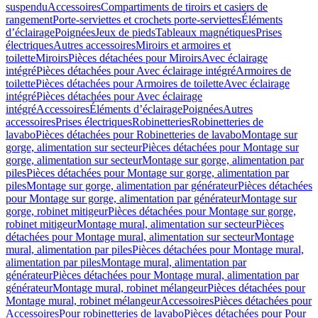
suspendu
Accessoires
Compartiments de tiroirs et casiers de
rangement
Porte-serviettes et crochets porte-serviettes
Éléments
d’éclairage
Poignées
Jeux de pieds
Tableaux magnétiques
Prises
électriques
Autres accessoires
Miroirs et armoires et
toilette
Miroirs
Pièces détachées pour Miroirs
Avec éclairage
intégré
Pièces détachées pour Avec éclairage intégré
Armoires de
toilette
Pièces détachées pour Armoires de toilette
Avec éclairage
intégré
Pièces détachées pour Avec éclairage
intégré
Accessoires
Éléments d’éclairage
Poignées
Autres
accessoires
Prises électriques
Robinetteries
Robinetteries de
lavabo
Pièces détachées pour Robinetteries de lavabo
Montage sur
gorge, alimentation sur secteur
Pièces détachées pour Montage sur
gorge, alimentation sur secteur
Montage sur gorge, alimentation par
piles
Pièces détachées pour Montage sur gorge, alimentation par
piles
Montage sur gorge, alimentation par générateur
Pièces détachées
pour Montage sur gorge, alimentation par générateur
Montage sur
gorge, robinet mitigeur
Pièces détachées pour Montage sur gorge,
robinet mitigeur
Montage mural, alimentation sur secteur
Pièces
détachées pour Montage mural, alimentation sur secteur
Montage
mural, alimentation par piles
Pièces détachées pour Montage mural,
alimentation par piles
Montage mural, alimentation par
générateur
Pièces détachées pour Montage mural, alimentation par
générateur
Montage mural, robinet mélangeur
Pièces détachées pour
Montage mural, robinet mélangeur
Accessoires
Pièces détachées pour
Accessoires
Pour robinetteries de lavabo
Pièces détachées pour Pour