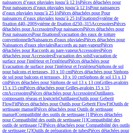
naissances d’eaux pluviales jusqu’à 12 l/s
Pièces détachées pour
Pour naissances d’eaux pluviales jusqu’à 12 l/s
Pour naissances
d’eaux pluviales jusqu’à 25 l/s
Pièces détachées pour Pour
naissances d’eaux pluviales jusqu’à 25 l/s
Fixations
Système de
fixation d40–200
Système de fixation d250–315
Accessoires
Pièces
détachées pour Accessoires
Pour naissances
Pièces détachées pour
Pour naissances
Pour fixations
Évacuation des eaux de toiture
conventionnelle
Naissances d'eaux pluviales
Pièces détachées pour
Naissances d'eaux pluviales
Raccords au pare-vapeur
Pièces
détachées pour Raccords au pare-vapeur
Accessoires
Pièces
détachées pour Accessoires
Évacuation des sols
Evacuation de
surface pour l'intérieur et l'extérieur
Pièces détachées pour
Evacuation de surface pour l'intérieur et l'extérieur
Siphons de sol
pour balcons et terrasses, 10 x 10 cm
Pièces détachées pour Siphons
de sol pour balcons et terrasses, 10 x 10 cm
Siphons de sol 13 x 13
cm
Pièces détachées pour Siphons de sol 13 x 13 cm
Grilles-avaloirs
15 x 15 cm
Pièces détachées pour Grilles-avaloirs 15 x 15
cm
Accessoires
Pièces détachées pour Accessoires
Outillages,
composants réseau et logiciels
Outillages
Outils pour Geberit
FlowFit
Pièces détachées pour Outils pour Geberit FlowFit
Outils de
sertissage manuel
Pièces détachées pour Outils de sertissage
manuel
Compatibilité des outils de sertissage [1]
Pièces détachées
pour Compatibilité des outils de sertissage [1]
Compatibilité des
outils de sertissage [2]
Pièces détachées pour Compatibilité des outils
de sertissage [2]
Outils de préparation de tubes
Pièces détachées pour