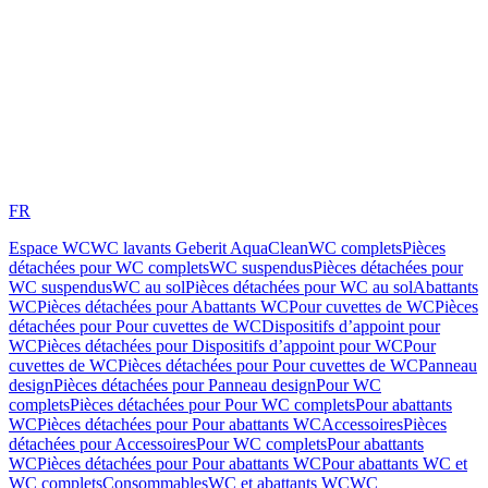
FR
Espace WC
WC lavants Geberit AquaClean
WC complets
Pièces
détachées pour WC complets
WC suspendus
Pièces détachées pour
WC suspendus
WC au sol
Pièces détachées pour WC au sol
Abattants
WC
Pièces détachées pour Abattants WC
Pour cuvettes de WC
Pièces
détachées pour Pour cuvettes de WC
Dispositifs d’appoint pour
WC
Pièces détachées pour Dispositifs d’appoint pour WC
Pour
cuvettes de WC
Pièces détachées pour Pour cuvettes de WC
Panneau
design
Pièces détachées pour Panneau design
Pour WC
complets
Pièces détachées pour Pour WC complets
Pour abattants
WC
Pièces détachées pour Pour abattants WC
Accessoires
Pièces
détachées pour Accessoires
Pour WC complets
Pour abattants
WC
Pièces détachées pour Pour abattants WC
Pour abattants WC et
WC complets
Consommables
WC et abattants WC
WC