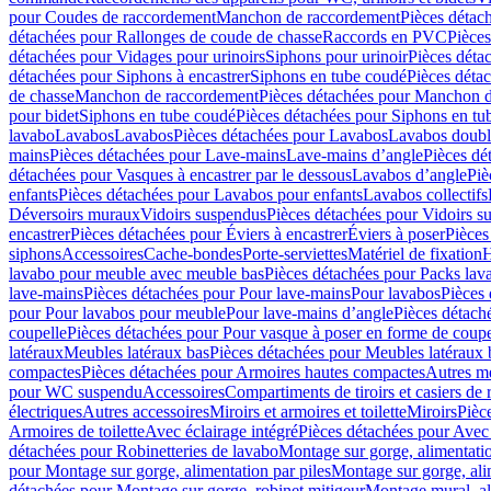
pour Coudes de raccordement
Manchon de raccordement
Pièces détac
détachées pour Rallonges de coude de chasse
Raccords en PVC
Pièce
détachées pour Vidages pour urinoirs
Siphons pour urinoir
Pièces déta
détachées pour Siphons à encastrer
Siphons en tube coudé
Pièces déta
de chasse
Manchon de raccordement
Pièces détachées pour Manchon 
pour bidet
Siphons en tube coudé
Pièces détachées pour Siphons en tu
lavabo
Lavabos
Lavabos
Pièces détachées pour Lavabos
Lavabos doubl
mains
Pièces détachées pour Lave-mains
Lave-mains d’angle
Pièces dé
détachées pour Vasques à encastrer par le dessous
Lavabos d’angle
Piè
enfants
Pièces détachées pour Lavabos pour enfants
Lavabos collectifs
Déversoirs muraux
Vidoirs suspendus
Pièces détachées pour Vidoirs s
encastrer
Pièces détachées pour Éviers à encastrer
Éviers à poser
Pièces
siphons
Accessoires
Cache-bondes
Porte-serviettes
Matériel de fixation
H
lavabo pour meuble avec meuble bas
Pièces détachées pour Packs la
lave-mains
Pièces détachées pour Pour lave-mains
Pour lavabos
Pièces
pour Pour lavabos pour meuble
Pour lave-mains d’angle
Pièces détach
coupelle
Pièces détachées pour Pour vasque à poser en forme de coupe
latéraux
Meubles latéraux bas
Pièces détachées pour Meubles latéraux 
compactes
Pièces détachées pour Armoires hautes compactes
Autres m
pour WC suspendu
Accessoires
Compartiments de tiroirs et casiers de
électriques
Autres accessoires
Miroirs et armoires et toilette
Miroirs
Pièc
Armoires de toilette
Avec éclairage intégré
Pièces détachées pour Avec 
détachées pour Robinetteries de lavabo
Montage sur gorge, alimentatio
pour Montage sur gorge, alimentation par piles
Montage sur gorge, ali
détachées pour Montage sur gorge, robinet mitigeur
Montage mural, al