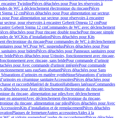
à encastrer Twinline
Pièces détachées pour Pour les réservoirs à
es de WC à déclenchement électronique du rinçage
Pièces
rit Sigma 12 cm
Pièces détachées pour Pour alimentation sur secteur,
 pour Pour alimentation sur secteur, pour réservoirs à encastrer
ur secteur, pour réservoirs à encastrer Geberit Omega 12 cm
Pour
encastrer Geberit Sigma 12 cm
Commandes de WC avec déclenchement
ièces détachées pour Pour rinçage double touche
Pour rinçage simple
mandes de WC
Kits d’installation
Pièces détachées pour Kits
nt électronique du rinçage
Pour commandes de WC à déclenchement
anitaires pour WC
Pour WC suspendus
Pièces détachées pour Pour
sanitaires pour bidets
Pièces détachées pour Panneaux sanitaires pour
ec bride
Pièces détachées pour Urinoirs, fonctionnement avec rinçage,
 fonctionnement avec rinçage, sans bride
Pour commande d’urinoir
étachées pour Avec commande d'urinoir intégrée
Pour commande
fonctionnement sans eau
Sans abattant
Pièces détachées pour Sans
 Séparations d’urinoirs en matière synthétique
Séparations d’urinoirs
d’urinoirs en céramique sanitaire
Accessoires
Pièces détachées pour
chasse et raccords
Matériel de fixation
Habillages latéraux
Commandes
es détachées pour Avec déclenchement électronique du rinçage,
ique du rinçage, alimentation par piles
Avec déclenchement
age en apparent
Avec déclenchement électronique du rinçage,
onique du rinçage, alimentation par piles
Pièces détachées pour Avec
 Accessoires
Kits d’installation et de remplacement
Pièces détachées
novation
Plaques de fermeture
Autres accessoires
Aides à la
ur WC et vidoirs suspendus
Coudes de raccordement
Pièces détachées