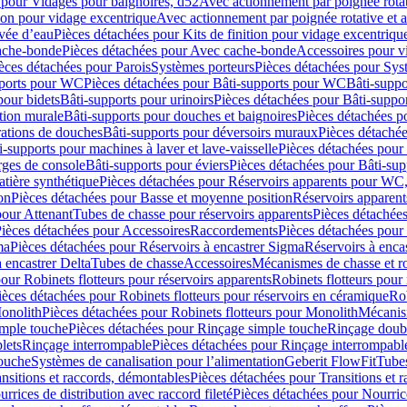
 pour Vidages pour baignoires, d52
Avec actionnement par poignée rota
tion pour vidage excentrique
Avec actionnement par poignée rotative et a
ivée d’eau
Pièces détachées pour Kits de finition pour vidage excentrique
ache-bonde
Pièces détachées pour Avec cache-bonde
Accessoires pour v
èces détachées pour Parois
Systèmes porteurs
Pièces détachées pour Sys
pports pour WC
Pièces détachées pour Bâti-supports pour WC
Bâti-suppo
pour bidets
Bâti-supports pour urinoirs
Pièces détachées pour Bâti-suppor
tion murale
Bâti-supports pour douches et baignoires
Pièces détachées p
rations de douches
Bâti-supports pour déversoirs muraux
Pièces détaché
i-supports pour machines à laver et lave-vaisselle
Pièces détachées pour 
rges de console
Bâti-supports pour éviers
Pièces détachées pour Bâti-sup
tière synthétique
Pièces détachées pour Réservoirs apparents pour WC,
on
Pièces détachées pour Basse et moyenne position
Réservoirs apparent
pour Attenant
Tubes de chasse pour réservoirs apparents
Pièces détachées
ièces détachées pour Accessoires
Raccordements
Pièces détachées pou
ma
Pièces détachées pour Réservoirs à encastrer Sigma
Réservoirs à enc
 encastrer Delta
Tubes de chasse
Accessoires
Mécanismes de chasse et rob
our Robinets flotteurs pour réservoirs apparents
Robinets flotteurs pour 
ièces détachées pour Robinets flotteurs pour réservoirs en céramique
Rob
Monolith
Pièces détachées pour Robinets flotteurs pour Monolith
Mécanis
imple touche
Pièces détachées pour Rinçage simple touche
Rinçage doub
lets
Rinçage interrompable
Pièces détachées pour Rinçage interrompabl
touche
Systèmes de canalisation pour l’alimentation
Geberit FlowFit
Tube
nsitions et raccords, démontables
Pièces détachées pour Transitions et 
rrices de distribution avec raccord fileté
Pièces détachées pour Nourrice