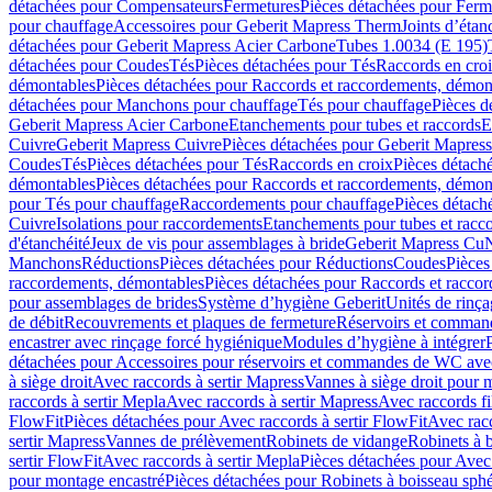
détachées pour Compensateurs
Fermetures
Pièces détachées pour Ferm
pour chauffage
Accessoires pour Geberit Mapress Therm
Joints d’étan
détachées pour Geberit Mapress Acier Carbone
Tubes 1.0034 (E 195)
détachées pour Coudes
Tés
Pièces détachées pour Tés
Raccords en cro
démontables
Pièces détachées pour Raccords et raccordements, démon
détachées pour Manchons pour chauffage
Tés pour chauffage
Pièces d
Geberit Mapress Acier Carbone
Etanchements pour tubes et raccords
E
Cuivre
Geberit Mapress Cuivre
Pièces détachées pour Geberit Mapres
Coudes
Tés
Pièces détachées pour Tés
Raccords en croix
Pièces détach
démontables
Pièces détachées pour Raccords et raccordements, démon
pour Tés pour chauffage
Raccordements pour chauffage
Pièces détach
Cuivre
Isolations pour raccordements
Etanchements pour tubes et racc
d'étanchéité
Jeux de vis pour assemblages à bride
Geberit Mapress Cu
Manchons
Réductions
Pièces détachées pour Réductions
Coudes
Pièces
raccordements, démontables
Pièces détachées pour Raccords et racco
pour assemblages de brides
Système d’hygiène Geberit
Unités de rinç
de débit
Recouvrements et plaques de fermeture
Réservoirs et comman
encastrer avec rinçage forcé hygiénique
Modules d’hygiène à intégrer
détachées pour Accessoires pour réservoirs et commandes de WC avec
à siège droit
Avec raccords à sertir Mapress
Vannes à siège droit pour 
raccords à sertir Mepla
Avec raccords à sertir Mapress
Avec raccords fi
FlowFit
Pièces détachées pour Avec raccords à sertir FlowFit
Avec racc
sertir Mapress
Vannes de prélèvement
Robinets de vidange
Robinets à 
sertir FlowFit
Avec raccords à sertir Mepla
Pièces détachées pour Avec 
pour montage encastré
Pièces détachées pour Robinets à boisseau sph