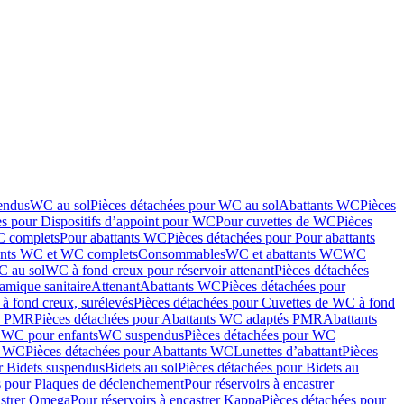
endus
WC au sol
Pièces détachées pour WC au sol
Abattants WC
Pièces
es pour Dispositifs d’appoint pour WC
Pour cuvettes de WC
Pièces
C complets
Pour abattants WC
Pièces détachées pour Pour abattants
ants WC et WC complets
Consommables
WC et abattants WC
WC
C au sol
WC à fond creux pour réservoir attenant
Pièces détachées
amique sanitaire
Attenant
Abattants WC
Pièces détachées pour
à fond creux, surélevés
Pièces détachées pour Cuvettes de WC à fond
és PMR
Pièces détachées pour Abattants WC adaptés PMR
Abattants
r WC pour enfants
WC suspendus
Pièces détachées pour WC
s WC
Pièces détachées pour Abattants WC
Lunettes d’abattant
Pièces
r Bidets suspendus
Bidets au sol
Pièces détachées pour Bidets au
s pour Plaques de déclenchement
Pour réservoirs à encastrer
astrer Omega
Pour réservoirs à encastrer Kappa
Pièces détachées pour