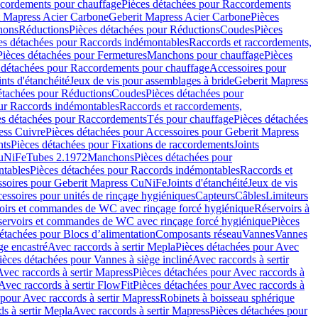
cordements pour chauffage
Pièces détachées pour Raccordements
t Mapress Acier Carbone
Geberit Mapress Acier Carbone
Pièces
hons
Réductions
Pièces détachées pour Réductions
Coudes
Pièces
es détachées pour Raccords indémontables
Raccords et raccordements,
Pièces détachées pour Fermetures
Manchons pour chauffage
Pièces
 détachées pour Raccordements pour chauffage
Accessoires pour
ints d'étanchéité
Jeux de vis pour assemblages à bride
Geberit Mapress
étachées pour Réductions
Coudes
Pièces détachées pour
ur Raccords indémontables
Raccords et raccordements,
es détachées pour Raccordements
Tés pour chauffage
Pièces détachées
ess Cuivre
Pièces détachées pour Accessoires pour Geberit Mapress
nts
Pièces détachées pour Fixations de raccordements
Joints
CuNiFe
Tubes 2.1972
Manchons
Pièces détachées pour
tables
Pièces détachées pour Raccords indémontables
Raccords et
soires pour Geberit Mapress CuNiFe
Joints d'étanchéité
Jeux de vis
essoires pour unités de rinçage hygiéniques
Capteurs
Câbles
Limiteurs
voirs et commandes de WC avec rinçage forcé hygiénique
Réservoirs à
éservoirs et commandes de WC avec rinçage forcé hygiénique
Pièces
étachées pour Blocs d’alimentation
Composants réseau
Vannes
Vannes
ge encastré
Avec raccords à sertir Mepla
Pièces détachées pour Avec
ièces détachées pour Vannes à siège incliné
Avec raccords à sertir
Avec raccords à sertir Mapress
Pièces détachées pour Avec raccords à
Avec raccords à sertir FlowFit
Pièces détachées pour Avec raccords à
 pour Avec raccords à sertir Mapress
Robinets à boisseau sphérique
s à sertir Mepla
Avec raccords à sertir Mapress
Pièces détachées pour