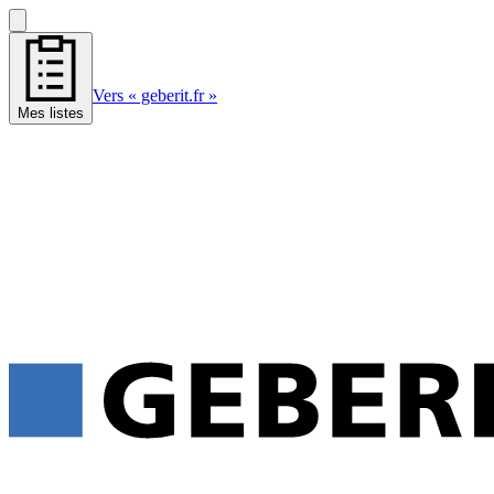
Vers « geberit.fr »
Mes listes