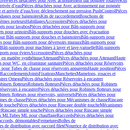
tive
Pièces détachées pour Avec actionnement par poignée rotative
Kits
rrivée d’eau
Pièces détachées pour Avec actionnement par poignée
 et arrivée d’eau
Avec déclenchement par pression PushControl
Pièces
idages pour baignoires
Kits de raccordement
Bouchons de
tèmes porteurs
Habillages
Accessoires
Pièces détachées pour
rts pour lavabos
Pièces détachées pour Bâti-supports pour
ts pour urinoirs
Bâti-supports pour douches avec évacuation
our Bâti-supports pour douches et baignoires
Bâti-supports pour
es pour Bâti-supports pour déversoirs muraux
Bâti-supports pour
Bâti-supports pour machines à laver et lave-vaisselle
Bâti-supports
ports pour éviers
Accessoires
Pièces détachées pour
 en matière synthétique
Attenant
Pièces détachées pour Attenant
Haute
s pour WC, en céramique sanitaire
Pièces détachées pour Réservoirs
 pour Tubes de chasse pour réservoirs apparents
Haute position
Pièces
r Raccordements
Joints
Fixations
Manchettes
Mamelons, rosaces et
astrer Omega
Pièces détachées pour Réservoirs à encastrer
inets flotteurs
Robinets flotteurs
Pièces détachées pour Robinets
réservoirs à encastrer
Pièces détachées pour Robinets flotteurs pour
inets flotteurs pour réservoirs, universels
Pièces détachées pour
mes de chasse
Pièces détachées pour Mécanismes de chasse
Rinçage
le touche
Pièces détachées pour Rinçage double touche
Mécanismes
e
Rinçage simple touche
Pièces détachées pour Rinçage simple
s ML
Tubes ML pour chauffage
Raccords
Pièces détachées pour
raccords, démontables
Fermetures
Boîtes de
s de distribution avec raccord fileté
Nourrice de distribution avec