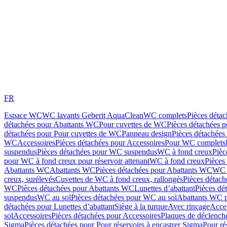
FR
Espace WC
WC lavants Geberit AquaClean
WC complets
Pièces déta
détachées pour Abattants WC
Pour cuvettes de WC
Pièces détachées 
détachées pour Pour cuvettes de WC
Panneau design
Pièces détachées
WC
Accessoires
Pièces détachées pour Accessoires
Pour WC complets
suspendus
Pièces détachées pour WC suspendus
WC à fond creux
Pièc
pour WC à fond creux pour réservoir attenant
WC à fond creux
Pièces
Abattants WC
Abattants WC
Pièces détachées pour Abattants WC
WC 
creux, surélevés
Cuvettes de WC à fond creux, rallongés
Pièces détach
WC
Pièces détachées pour Abattants WC
Lunettes d’abattant
Pièces dé
suspendus
WC au sol
Pièces détachées pour WC au sol
Abattants WC p
détachées pour Lunettes d’abattant
Siège à la turque
Avec rinçage
Acce
sol
Accessoires
Pièces détachées pour Accessoires
Plaques de déclenc
Sigma
Pièces détachées pour Pour réservoirs à encastrer Sigma
Pour ré