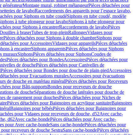
r générateur
Montage mural, robinet mélangeur
Pièces détachées pour
netteries de lavabo
Raccordements des appareils pour l’espace lavabo,
tachées pour Siphons en tube coudé
Siphons en tube coudé, modèle
Siphons à tube plongeur pour lavabo
Siphons à tube plongeur pour
achées pour Siphons à encastrer
Raccordements de lavabo
Pièces
Douilles à braser
Tubes de trop-plein
Rallonges
Vidages pour
re
Pièces détachées pour Siphons à double chambre
Siphons pour
 détachées pour Accessoires
Vidages pour appareils
Pièces détachées
hons à encastrer
Siphons apparents
Pièces détachées pour Siphons
rs muraux
Siphons
Pièces détachées pour Siphons
Coudes de
des
Pièces détachées pour Bondes
Accessoires
Pièces détachées pour
nivelles de douche
Pièces détachées pour Canivelles de
d
Pièces détachées pour Bondes pour douche de plain-pied
Accessoires
 détachées pour Evacuations murales
Accessoires pour évacuations
urs de douche en matériau minéral
Pièces détachées pour Receveurs
achées pour Bâti-supports
Bondes pour receveurs de douche
arations de douche
Séparations de douche latérales pour douche de
hes de rangement pour douches
Pièces détachées pour Niches de
aire
Pièces détachées pour Baignoires en acrylique sanitaire
Baignoires
inéral
Baignoires pour bébés
Pièces détachées pour Baignoires pour
tachées pour Vidages pour receveurs de douche, d52
Avec cache-
che, d62
Avec cache-bonde
Pièces détachées pour Avec cache-
ées pour Avec cache-bonde
Sans cache-bonde
Pièces détachées pour
 pour receveurs de douche Sestra
Sans cache-bonde
Pièces détachées