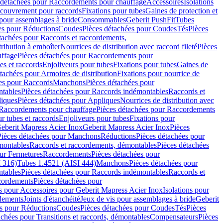
 détachées pour Raccordements pour chauffage
Accessoires
Isolations
couvrement pour raccords
Fixations pour tubes
Gaines de protection et
 pour assemblages à bride
Consommables
Geberit PushFit
Tubes
es pour Réductions
Coudes
Pièces détachées pour Coudes
Tés
Pièces
tachées pour Raccords et raccordements,
tribution à emboîter
Nourrices de distribution avec raccord fileté
Pièces
ffage
Pièces détachées pour Raccordements pour
s et raccords
Enjoliveurs pour tubes
Fixations pour tubes
Gaines de
tachées pour Armoires de distribution
Fixations pour nourrice de
es pour Raccords
Manchons
Pièces détachées pour
tables
Pièces détachées pour Raccords indémontables
Raccords et
iques
Pièces détachées pour Appliques
Nourrices de distribution avec
Raccordements pour chauffage
Pièces détachées pour Raccordements
 tubes et raccords
Enjoliveurs pour tubes
Fixations pour
eberit Mapress Acier Inox
Geberit Mapress Acier Inox
Pièces
Pièces détachées pour Manchons
Réductions
Pièces détachées pour
montables
Raccords et raccordements, démontables
Pièces détachées
ur Fermetures
Raccordements
Pièces détachées pour
 316)
Tubes 1.4521 (AISI 444)
Manchons
Pièces détachées pour
tables
Pièces détachées pour Raccords indémontables
Raccords et
ordements
Pièces détachées pour
s pour Accessoires pour Geberit Mapress Acier Inox
Isolations pour
rdements
Joints d'étanchéité
Jeux de vis pour assemblages à bride
Geberit
s pour Réductions
Coudes
Pièces détachées pour Coudes
Tés
Pièces
achées pour Transitions et raccords, démontables
Compensateurs
Pièces