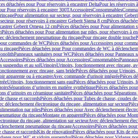
ces détachées pour Pour réservoirs à encastrer Delta
Pour les réservoirs 
our Pour réservoirs à encastrer 300T
Accessoires
Consommables
Command
rinçage
Pour alimentation sur secteur, pour réservoirs à encastrer Gebe
 secteur, pour réservoirs à encastrer Geberit Sigma 8 cm
Pièces détachées
encastrer Geberit Omega 12 cm
Pièces détachées pour Pour alimentation s
m
Pièces détachées pour Pour alimentation par piles, pour réservoirs à 
c déclenchement pneumatique du rinçage
Pour rinçage double touche
P
 pour commandes de WC
Pièces détachées pour Accessoires pour com
u rinçage
Pièces détachées pour Pour commandes de WC à déclencheme
onolith
Panneaux sanitaires pour WC
Pièces détachées pour Panneaux s
Accessoires
Pièces détachées pour Accessoires
Consommables
Panneaux 
s suspendus et au sol
Urinoirs
Urinoirs, fonctionnement avec rinçage, av
fonctionnement avec rinçage, sans bride
Pièces détachées pour Urinoirs,
ir apparente ou à encastrer
Avec commande d'urinoir intégrée
Pièces d
grée
Urinoirs, fonctionnement sans eau
Pièces détachées pour Urinoirs, 
noirs
Séparations d’urinoirs en matière synthétique
Pièces détachées pour
ons d’urinoirs en céramique sanitaire
Pièces détachées pour Séparations 
de chasse et raccords
Pièces détachées pour Tubes de chasse, coudes de 
c déclenchement électronique du rinçage, alimentation sur secteur
Pièc
limentation par piles
Pièces détachées pour Avec déclenchement électron
neumatique du rinçage
Montage en apparent
Pièces détachées pour Mont
tronique du rinçage, alimentation sur secteur
Avec déclenchement électr
clenchement pneumatique du rinçage
Accessoires
Pièces détachées pour
 chasse et raccords
Kits de rénovation
Pièces détachées pour Kits de ré
dages pour WC et vidoirs suspendus
Pièces détachées pour Vidages po