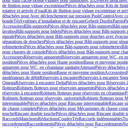
pour Sans cache-bonde
Vidages pour baignoires, d52
Pièces détachées
de finition pour vidage excentrique
Pièces détachées pour Kits de fini
rotative et arrivée d’eau
Kits de finition pour vidage excentrique et arr
détachées pour Avec déclenchement par pression PushControl
Avec c
bonde
Tés
Systèmes d’installation et de rinçage
Geberit Duofix
Parois
Pi
Accessoires
Bâti-supports
Pièces détachées pour Bâti-supports
Bâti-su
lavabos
Bâti-supports pour bidets
Pièces détachées pour Bâti-supports 
murale
Pièces détachées pour Bâti-supports pour douches avec évacua
séparations de douches
Pièces détachées pour Bâti-supports pour sépa
robinetteries
Pièces détachées pour Bâti-supports pour robinetteries
Bât
pour charges de console
Pièces détachées pour Bâti-supports pour cha
Accessoires
Réservoirs apparents
Réservoirs apparents pour WC, en ma
position
Pièces détachées pour Haute position
Basse et moyenne positi
apparents pour WC, en céramique sanitaire
Attenant
Pièces détachées 
détachées pour Haute position
Basse et moyenne position
Accessoires
P
modérateurs de débit
Réservoirs à encastrer
Réservoirs à encastrer Sig
Omega
Réservoirs à encastrer Delta
Pièces détachées pour Réservoirs à
flotteurs
Robinets flotteurs pour réservoirs apparents
Pièces détachées p
réservoirs à encastrer
Robinets flotteurs pour réservoirs en céramique
P
Robinets flotteurs pour réservoirs, universels
Robinets flotteurs pour 
interrompable
Pièces détachées pour Rinçage interrompable
Rinçage s
de chasse complets
Pièces détachées pour Mécanismes de chasse comp
touche
Rinçage double touche
Pièces détachées pour Rinçage double 
Raccords
Manchons
Réductions
Coudes
Tés
Raccords indémontables
Tra
raccordement
Raccordements
Pièces détachées pour Raccordements
Nou