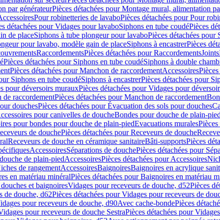
on par générateur
Pièces détachées pour Montage mural, alimentation pa
Accessoires
Pour robinetteries de lavabo
Pièces détachées pour Pour robi
es détachées pour Vidages pour lavabo
Siphons en tube coudé
Pièces dé
in de place
Siphons à tube plongeur pour lavabo
Pièces détachées pour 
ongeur pour lavabo, modèle gain de place
Siphons à encastrer
Pièces dét
ouvrements
Raccordements
Pièces détachées pour Raccordements
Joints
dé
Pièces détachées pour Siphons en tube coudé
Siphons à double chamb
ent
Pièces détachées pour Manchon de raccordement
Accessoires
Pièces
our Siphons en tube coudé
Siphons à encastrer
Pièces détachées pour Sip
s pour déversoirs muraux
Pièces détachées pour Vidages pour déversoi
 de raccordement
Pièces détachées pour Manchon de raccordement
Bon
pour douches
Pièces détachées pour Évacuation des sols pour douches
Ca
ccessoires pour canivelles de douche
Bondes pour douche de plain-pie
ires pour bondes pour douche de plain-pied
Evacuations murales
Pièces
eceveurs de douche
Pièces détachées pour Receveurs de douche
Receve
ral
Receveurs de douche en céramique sanitaire
Bâti-supports
Pièces dét
pécifiques
Accessoires
Séparations de douche
Pièces détachées pour Sép
 douche de plain-pied
Accessoires
Pièces détachées pour Accessoires
Nic
Niches de rangement
Accessoires
Baignoires
Baignoires en acrylique sanit
res en matériau minéral
Pièces détachées pour Baignoires en matériau m
douches et baignoires
Vidages pour receveurs de douche, d52
Pièces dé
s de douche, d62
Pièces détachées pour Vidages pour receveurs de dou
Vidages pour receveurs de douche, d90
Avec cache-bonde
Pièces détach
Vidages pour receveurs de douche Sestra
Pièces détachées pour Vidages