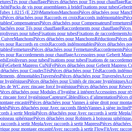
etures
Tés pour chauffage
Pièces détachées pour Tés pour chauffage
Rac
chéité
Packs de vis pour assemblages à bride
Fixations pour tubes
Geberi
Tubes 1.0215 (E 220)
Mamelons
Manchons
Pièces détachées pour Manc
ix
Pièces détachées pour Raccords en croix
Raccords indémontables
Pièc
tables
Compensateurs
Pièces détachées pour Compensateurs
Fermetures
étachées pour Tés pour chauffage
Raccordements pour chauffage
Pièces
njoliveurs pour tubes
Fixations pour tubes
Fixations de raccordements
Jo
s Cuivre
Manchons
Pièces détachées pour Manchons
Réductions
Pièces d
ées pour Raccords en croix
Raccords indémontables
Pièces détachées po
tables
Fermetures
Pièces détachées pour Fermetures
Raccordements
Pièc
ées pour Raccordements pour chauffage
Accessoires pour Geberit Mapr
ords
Enjoliveurs pour tubes
Fixations pour tubes
Fixations de raccordeme
NiFe
Geberit Mapress CuNiFe
Pièces détachées pour Geberit Mapress 
 détachées pour Coudes
Tés
Pièces détachées pour Tés
Raccords indémon
rdements, démontables
Traversées
Pièces détachées pour Traversées
Acces
age hygiéniques
Pièces détachées pour Unités de rinçage hygiéniques
Acc
des de WC avec rinçage forcé hygiénique
Pièces détachées pour Réser
Pièces détachées pour Modules d’hygiène à intégrer
Accessoires pour r
 rinçage forcé hygiénique
Capteurs
Câbles
Blocs d’alimentation
Pièces d
montage encastré
Pièces détachées pour Vannes à siège droit pour monta
letés
Pièces détachées pour Avec raccords filetés
Vannes à siège incliné
P
ords à sertir Mepla
Pièces détachées pour Avec raccords à sertir Mepla
boisseau sphérique
Pièces détachées pour Robinets à boisseau sphérique
raccords à sertir Mepla
Avec raccords à sertir Mapress
Pièces détachées
érique pour montage encastré
Avec raccords à sertir FlowFit
Avec raccord