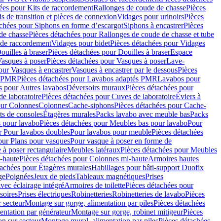
ées pour Kits de raccordement
Rallonges de coude de chasse
Pièces
s de transition et pièces de connexion
Vidages pour urinoirs
Pièces
achées pour Siphons en forme d’escargot
Siphons à encastrer
Pièces
de chasse
Pièces détachées pour Rallonges de coude de chasse et tube
 de raccordement
Vidages pour bidet
Pièces détachées pour Vidages
ouilles à braser
Pièces détachées pour Douilles à braser
Espace
asques à poser
Pièces détachées pour Vasques à poser
Lave-
our Vasques à encastrer
Vasques à encastrer par le dessous
Pièces
s PMR
Pièces détachées pour Lavabos adaptés PMR
Lavabos pour
s pour Autres lavabos
Déversoirs muraux
Pièces détachées pour
e laboratoire
Pièces détachées pour Cuves de laboratoire
Éviers à
our Colonnes
Colonnes
Cache-siphons
Pièces détachées pour Cache-
ts de consoles
Étagères murales
Packs lavabo avec meuble bas
Packs
 pour lavabo
Pièces détachées pour Meubles bas pour lavabo
Pour
r Pour lavabos doubles
Pour lavabos pour meuble
Pièces détachées
our Plans pour vasques
Pour vasque à poser en forme de
 à poser rectangulaire
Meubles latéraux
Pièces détachées pour Meubles
-haute
Pièces détachées pour Colonnes mi-haute
Armoires hautes
tachées pour Étagères murales
Habillages pour bâti-support Duofix
ge
Poignées
Jeux de pieds
Tableaux magnétiques
Prises
vec éclairage intégré
Armoires de toilette
Pièces détachées pour
soires
Prises électriques
Robinetteries
Robinetteries de lavabo
Pièces
 secteur
Montage sur gorge, alimentation par piles
Pièces détachées
entation par générateur
Montage sur gorge, robinet mitigeur
Pièces
n sur secteur
Montage mural, alimentation par piles
Pièces détachées