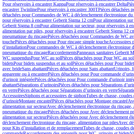
Pour réservoirs à encastrer Kappa
Pour réservoirs à encastrer Delta
Piè
encastrer Twinline
Pour réservoirs à encastrer 300T
Pièces détachées p
détachées pour Commandes de WC à déclenchement électronique du 
pour réservoirs à encastrer Geberit Sigma 12 cm
Pour alimentation sur
Geberit Sigma 8 cm
Pour alimentation sur secteur, pour réservoirs à 
alimentation par piles, pour réservoirs à encastrer Geberit Sigma 12 c
pneumatique du rinçage
Pièces détachées pour Commandes de WC ave
touche
Pièces détachées pour Pour rinçage simple touche
Accessoires
d’installation
Pour commandes de WC à déclenchement électronique d
pneumatique du rinçage
Raccordements
Panneaux sanitaires Geberit M
WC suspendus
Pour WC au sol
Pièces détachées pour Pour WC au sol
bidets
Pour bidets suspendus et au sol
Pièces détachées pour Pour bidet
avec bride
Sans abattant
Pièces détachées pour Sans abattant
Urinoirs, 
apparente ou à encastrer
Pièces détachées pour Pour commande d’urino
d'urinoir intégrée
Pièces détachées pour Pour commande d'urinoir inté
abattant
Séparations d’urinoirs
Pièces détachées pour Séparations d’uri
en verre
Pièces détachées pour Séparations d’urinoirs en verre
Séparati
Accessoires
Siphons et accessoires de siphon
Tubes de chasse, coudes 
dʼurinoir
Montage encastré
Pièces détachées pour Montage encastré
Ave
alimentation sur secteur
Avec déclenchement électronique du rinçage, a
pneumatique du rinçage
Pièces détachées pour Avec déclenchement p
alimentation sur secteur
Pièces détachées pour Avec déclenchement élec
déclenchement électronique du rinçage, alimentation par piles
Avec dé
pour Kits d’installation et de remplacement
Tubes de chasse, coudes de
commande
Raccordements des appareils pour WC, urinoirs et bidets
Vi