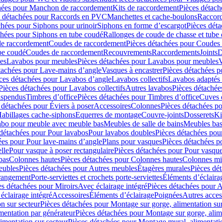
hées pour Manchon de raccordement
Kits de raccordement
Pièces détach
s détachées pour Raccords en PVC
Manchettes et cache-boulons
Raccord
chées pour Siphons pour urinoir
Siphons en forme d’escargot
Pièces dét
chées pour Siphons en tube coudé
Rallonges de coude de chasse et tube 
de raccordement
Coudes de raccordement
Pièces détachées pour Coudes
be coudé
Coudes de raccordement
Recouvrements
Raccordements
Joints
D
es
Lavabos pour meubles
Pièces détachées pour Lavabos pour meubles
V
tachées pour Lave-mains d’angle
Vasques à encastrer
Pièces détachées p
ces détachées pour Lavabos d’angle
Lavabos collectifs
Lavabos adapté
Pièces détachées pour Lavabos collectifs
Autres lavabos
Pièces détachée
uspendus
Timbres dʼoffice
Pièces détachées pour Timbres dʼoffice
Cuves d
 détachées pour Éviers à poser
Accessoires
Colonnes
Pièces détachées p
abillages cache-siphons
Equerres de montage
Couvre-joints
Dosserets
Ki
vabo pour meuble avec meuble bas
Meubles de salle de bains
Meubles bas
 détachées pour Pour lavabos
Pour lavabos doubles
Pièces détachées pou
ées pour Pour lave-mains d’angle
Plans pour vasques
Pièces détachées p
lle
Pour vasque à poser rectangulaire
Pièces détachées pour Pour vasque
bas
Colonnes hautes
Pièces détachées pour Colonnes hautes
Colonnes mi
eubles
Pièces détachées pour Autres meubles
Étagères murales
Pièces dé
 rangement
Porte-serviettes et crochets porte-serviettes
Éléments d’éclaira
es détachées pour Miroirs
Avec éclairage intégré
Pièces détachées pour A
éclairage intégré
Accessoires
Éléments d’éclairage
Poignées
Autres acces
n sur secteur
Pièces détachées pour Montage sur gorge, alimentation sur
mentation par générateur
Pièces détachées pour Montage sur gorge, alim
imentation sur secteur
Pièces détachées pour Montage mural, alimentatio