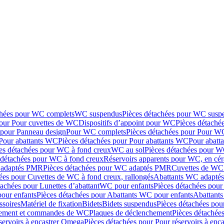
chées pour WC complets
WC suspendus
Pièces détachées pour WC susp
pour Pour cuvettes de WC
Dispositifs d’appoint pour WC
Pièces détaché
 pour Panneau design
Pour WC complets
Pièces détachées pour Pour W
Pour abattants WC
Pièces détachées pour Pour abattants WC
Pour abatt
es détachées pour WC à fond creux
WC au sol
Pièces détachées pour W
 détachées pour WC à fond creux
Réservoirs apparents pour WC, en cér
adaptés PMR
Pièces détachées pour WC adaptés PMR
Cuvettes de WC 
ées pour Cuvettes de WC à fond creux, rallongés
Abattants WC adapt
tachées pour Lunettes d’abattant
WC pour enfants
Pièces détachées pou
our enfants
Pièces détachées pour Abattants WC pour enfants
Abattant
ssoires
Matériel de fixation
Bidets
Bidets suspendus
Pièces détachées pou
hement et commandes de WC
Plaques de déclenchement
Pièces détachée
servoirs à encastrer Omega
Pièces détachées pour Pour réservoirs à enc