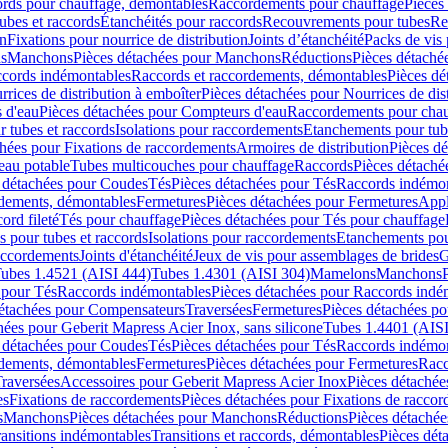
cords pour chauffage, démontables
Raccordements pour chauffage
Pièces
ubes et raccords
Étanchéités pour raccords
Recouvrements pour tubes
Re
on
Fixations pour nourrice de distribution
Joints d’étanchéité
Packs de vis
ds
Manchons
Pièces détachées pour Manchons
Réductions
Pièces détaché
ccords indémontables
Raccords et raccordements, démontables
Pièces dé
rrices de distribution à emboîter
Pièces détachées pour Nourrices de dis
 d'eau
Pièces détachées pour Compteurs d'eau
Raccordements pour chau
r tubes et raccords
Isolations pour raccordements
Etanchements pour tube
chées pour Fixations de raccordements
Armoires de distribution
Pièces dé
eau potable
Tubes multicouches pour chauffage
Raccords
Pièces détaché
 détachées pour Coudes
Tés
Pièces détachées pour Tés
Raccords indémon
rdements, démontables
Fermetures
Pièces détachées pour Fermetures
Appl
ord fileté
Tés pour chauffage
Pièces détachées pour Tés pour chauffage
ns pour tubes et raccords
Isolations pour raccordements
Etanchements pour
raccordements
Joints d'étanchéité
Jeux de vis pour assemblages de brides
G
ubes 1.4521 (AISI 444)
Tubes 1.4301 (AISI 304)
Mamelons
Manchons
 pour Tés
Raccords indémontables
Pièces détachées pour Raccords indé
détachées pour Compensateurs
Traversées
Fermetures
Pièces détachées po
hées pour Geberit Mapress Acier Inox, sans silicone
Tubes 1.4401 (AISI
 détachées pour Coudes
Tés
Pièces détachées pour Tés
Raccords indémon
rdements, démontables
Fermetures
Pièces détachées pour Fermetures
Racc
raversées
Accessoires pour Geberit Mapress Acier Inox
Pièces détachée
es
Fixations de raccordements
Pièces détachées pour Fixations de racco
s
Manchons
Pièces détachées pour Manchons
Réductions
Pièces détachée
ransitions indémontables
Transitions et raccords, démontables
Pièces dét