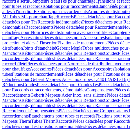
raccord à sertir
Compteurs d'eau
Tés pour chauffage
Transitions et rac
pour tubes et raccords
Isolations pour raccordements
Étanchéités pour t
aides à l'insertion
Fixations pour raccordements
Armoires de distributi
ML
Tubes ML pour chauffage
Raccords
Pièces détachées pour Raccor
détachées pour Tés
Raccords indémontables
Pièces détachées pour Ra
démontables
Raccordements
Pièces détachées pour Raccordements
Nou
détachées pour Nourrices de distribution avec raccord fileté
Compteurs
chauffage
Accessoires
Pièces détachées pour Accessoires
Isolations pou
protection et aides à l'insertion
Fixations de raccordements
Pièces déta
distribution
Joints d'étanchéité
Geberit Mepla
Tubes multicouches pour 
Manchons
Réductions
Pièces détachées pour Réductions
Coudes
Pièces
raccordements, démontables
Pièces détachées pour Raccords et racco
raccord fileté
Pièces détachées pour Nourrices de distribution avec racc
pour chauffage
Accessoires
Pièces détachées pour Accessoires
Isolatio
tubes
Fixations de raccordements
Pièces détachées pour Fixations de 
détachées pour Geberit Mapress Acier Inox
Tubes 1.4401 (AISI 316)
T
Réductions
Coudes
Pièces détachées pour Coudes
Tés
Pièces détachées
pour Raccords et raccordements, démontables
Compensateurs
Pièces 
Raccordements
Geberit Mapress Acier Inox, sans silicone
Pièces détac
Manchons
Réductions
Pièces détachées pour Réductions
Coudes
Pièces
raccordements, démontables
Pièces détachées pour Raccords et racco
Raccordements
Compensateurs
Pièces détachées pour Compensateurs
T
raccordements
Etanchements pour tubes et raccords
Fixations pour tub
Mapress Therm
Tubes Therm
Raccords
Pièces détachées pour Raccord
détachées pour Tés
Transitions indémontables
Pièces détachées pour T