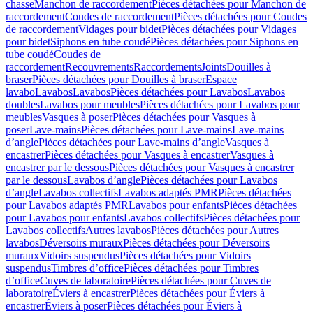
chasse
Manchon de raccordement
Pièces détachées pour Manchon de
raccordement
Coudes de raccordement
Pièces détachées pour Coudes
de raccordement
Vidages pour bidet
Pièces détachées pour Vidages
pour bidet
Siphons en tube coudé
Pièces détachées pour Siphons en
tube coudé
Coudes de
raccordement
Recouvrements
Raccordements
Joints
Douilles à
braser
Pièces détachées pour Douilles à braser
Espace
lavabo
Lavabos
Lavabos
Pièces détachées pour Lavabos
Lavabos
doubles
Lavabos pour meubles
Pièces détachées pour Lavabos pour
meubles
Vasques à poser
Pièces détachées pour Vasques à
poser
Lave-mains
Pièces détachées pour Lave-mains
Lave-mains
d’angle
Pièces détachées pour Lave-mains d’angle
Vasques à
encastrer
Pièces détachées pour Vasques à encastrer
Vasques à
encastrer par le dessous
Pièces détachées pour Vasques à encastrer
par le dessous
Lavabos d’angle
Pièces détachées pour Lavabos
d’angle
Lavabos collectifs
Lavabos adaptés PMR
Pièces détachées
pour Lavabos adaptés PMR
Lavabos pour enfants
Pièces détachées
pour Lavabos pour enfants
Lavabos collectifs
Pièces détachées pour
Lavabos collectifs
Autres lavabos
Pièces détachées pour Autres
lavabos
Déversoirs muraux
Pièces détachées pour Déversoirs
muraux
Vidoirs suspendus
Pièces détachées pour Vidoirs
suspendus
Timbres dʼoffice
Pièces détachées pour Timbres
dʼoffice
Cuves de laboratoire
Pièces détachées pour Cuves de
laboratoire
Éviers à encastrer
Pièces détachées pour Éviers à
encastrer
Éviers à poser
Pièces détachées pour Éviers à