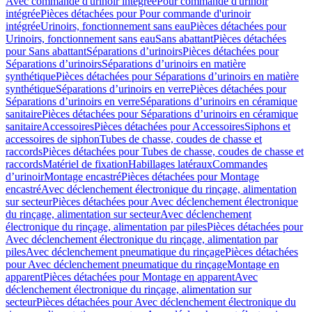
Avec commande d'urinoir intégrée
Pour commande d'urinoir
intégrée
Pièces détachées pour Pour commande d'urinoir
intégrée
Urinoirs, fonctionnement sans eau
Pièces détachées pour
Urinoirs, fonctionnement sans eau
Sans abattant
Pièces détachées
pour Sans abattant
Séparations d’urinoirs
Pièces détachées pour
Séparations d’urinoirs
Séparations d’urinoirs en matière
synthétique
Pièces détachées pour Séparations d’urinoirs en matière
synthétique
Séparations d’urinoirs en verre
Pièces détachées pour
Séparations d’urinoirs en verre
Séparations d’urinoirs en céramique
sanitaire
Pièces détachées pour Séparations d’urinoirs en céramique
sanitaire
Accessoires
Pièces détachées pour Accessoires
Siphons et
accessoires de siphon
Tubes de chasse, coudes de chasse et
raccords
Pièces détachées pour Tubes de chasse, coudes de chasse et
raccords
Matériel de fixation
Habillages latéraux
Commandes
dʼurinoir
Montage encastré
Pièces détachées pour Montage
encastré
Avec déclenchement électronique du rinçage, alimentation
sur secteur
Pièces détachées pour Avec déclenchement électronique
du rinçage, alimentation sur secteur
Avec déclenchement
électronique du rinçage, alimentation par piles
Pièces détachées pour
Avec déclenchement électronique du rinçage, alimentation par
piles
Avec déclenchement pneumatique du rinçage
Pièces détachées
pour Avec déclenchement pneumatique du rinçage
Montage en
apparent
Pièces détachées pour Montage en apparent
Avec
déclenchement électronique du rinçage, alimentation sur
secteur
Pièces détachées pour Avec déclenchement électronique du