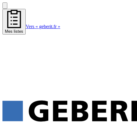
Vers « geberit.fr »
Mes listes