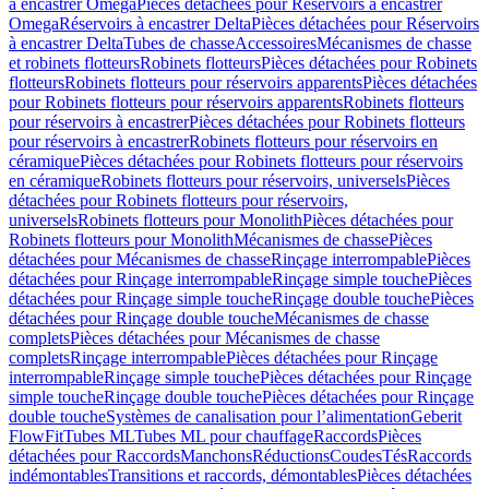
à encastrer Omega
Pièces détachées pour Réservoirs à encastrer
Omega
Réservoirs à encastrer Delta
Pièces détachées pour Réservoirs
à encastrer Delta
Tubes de chasse
Accessoires
Mécanismes de chasse
et robinets flotteurs
Robinets flotteurs
Pièces détachées pour Robinets
flotteurs
Robinets flotteurs pour réservoirs apparents
Pièces détachées
pour Robinets flotteurs pour réservoirs apparents
Robinets flotteurs
pour réservoirs à encastrer
Pièces détachées pour Robinets flotteurs
pour réservoirs à encastrer
Robinets flotteurs pour réservoirs en
céramique
Pièces détachées pour Robinets flotteurs pour réservoirs
en céramique
Robinets flotteurs pour réservoirs, universels
Pièces
détachées pour Robinets flotteurs pour réservoirs,
universels
Robinets flotteurs pour Monolith
Pièces détachées pour
Robinets flotteurs pour Monolith
Mécanismes de chasse
Pièces
détachées pour Mécanismes de chasse
Rinçage interrompable
Pièces
détachées pour Rinçage interrompable
Rinçage simple touche
Pièces
détachées pour Rinçage simple touche
Rinçage double touche
Pièces
détachées pour Rinçage double touche
Mécanismes de chasse
complets
Pièces détachées pour Mécanismes de chasse
complets
Rinçage interrompable
Pièces détachées pour Rinçage
interrompable
Rinçage simple touche
Pièces détachées pour Rinçage
simple touche
Rinçage double touche
Pièces détachées pour Rinçage
double touche
Systèmes de canalisation pour l’alimentation
Geberit
FlowFit
Tubes ML
Tubes ML pour chauffage
Raccords
Pièces
détachées pour Raccords
Manchons
Réductions
Coudes
Tés
Raccords
indémontables
Transitions et raccords, démontables
Pièces détachées