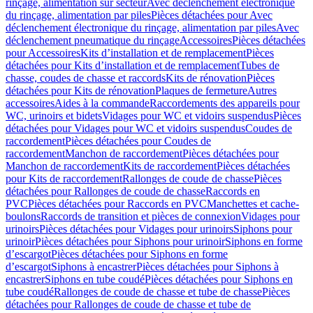
rinçage, alimentation sur secteur
Avec déclenchement électronique
du rinçage, alimentation par piles
Pièces détachées pour Avec
déclenchement électronique du rinçage, alimentation par piles
Avec
déclenchement pneumatique du rinçage
Accessoires
Pièces détachées
pour Accessoires
Kits d’installation et de remplacement
Pièces
détachées pour Kits d’installation et de remplacement
Tubes de
chasse, coudes de chasse et raccords
Kits de rénovation
Pièces
détachées pour Kits de rénovation
Plaques de fermeture
Autres
accessoires
Aides à la commande
Raccordements des appareils pour
WC, urinoirs et bidets
Vidages pour WC et vidoirs suspendus
Pièces
détachées pour Vidages pour WC et vidoirs suspendus
Coudes de
raccordement
Pièces détachées pour Coudes de
raccordement
Manchon de raccordement
Pièces détachées pour
Manchon de raccordement
Kits de raccordement
Pièces détachées
pour Kits de raccordement
Rallonges de coude de chasse
Pièces
détachées pour Rallonges de coude de chasse
Raccords en
PVC
Pièces détachées pour Raccords en PVC
Manchettes et cache-
boulons
Raccords de transition et pièces de connexion
Vidages pour
urinoirs
Pièces détachées pour Vidages pour urinoirs
Siphons pour
urinoir
Pièces détachées pour Siphons pour urinoir
Siphons en forme
d’escargot
Pièces détachées pour Siphons en forme
d’escargot
Siphons à encastrer
Pièces détachées pour Siphons à
encastrer
Siphons en tube coudé
Pièces détachées pour Siphons en
tube coudé
Rallonges de coude de chasse et tube de chasse
Pièces
détachées pour Rallonges de coude de chasse et tube de