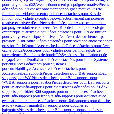
pour baignoires, d52
Avec actionnement par poignée rotative
Pièces
détachées pour Avec actionnement par poignée rotative
Kits de
finition pour vidage excentrique
Pièces détachées pour Kits de
finition pour vidage excentrique
Avec actionnement par poignée
rotative et arrivée d’eau
Pièces détachées pour Avec actionnement
par poignée rotative et arrivée d’eau
Kits de finition pour vidage
excentrique et arrivée d’eau
Pièces détachées pour Kits de finition
pour vidage excentrique et arrivée d’eau
Avec déclenchement par
pression PushControl
Pièces détachées pour Avec déclenchement par
pression PushControl
Avec cache-bonde
Pièces détachées pour Avec
cache-bonde
Accessoires pour vidages pour baignoires
Kits de
raccordement
Bouchons de bonde
Tés
Systèmes d’installation et de
rinçage
Geberit Duofix
Parois
Pièces détachées pour Parois
Systèmes
porteurs
Pièces détachées pour Systèmes
porteurs
Habillages
Accessoires
Pièces détachées pour
Accessoires
Bâti-supports
Pièces détachées pour Bâti-supports
Bâti-
supports pour WC
Pièces détachées pour Bâti-supports pour
WC
Bâti-supports pour lavabos
Pièces détachées pour Bâti-supports
pour lavabos
Bâti-supports pour bidets
Pièces détachées pour Bâti-
supports pour bidets
Bâti-supports pour urinoirs
Pièces détachées
pour Bâti-supports pour urinoirs
Bâti-supports pour douches avec
évacuation murale
Pièces détachées pour Bâti-supports pour douches
avec évacuation murale
Bâti-supports pour douches et
baignoires
Pièces détachées pour Bâti-supports pour douches et