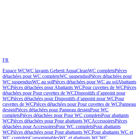
FR
Espace WC
WC lavants Geberit AquaClean
WC complets
Pièces
détachées pour WC complets
WC suspendus
Pièces détachées pour
WC suspendus
WC au sol
Pièces détachées pour WC au sol
Abattants
WC
Pièces détachées pour Abattants WC
Pour cuvettes de WC
Pièces
détachées pour Pour cuvettes de WC
Dispositifs d’appoint pour
WC
Pièces détachées pour Dispositifs d’appoint pour WC
Pour
cuvettes de WC
Pièces détachées pour Pour cuvettes de WC
Panneau
design
Pièces détachées pour Panneau design
Pour WC
complets
Pièces détachées pour Pour WC complets
Pour abattants
WC
Pièces détachées pour Pour abattants WC
Accessoires
Pièces
détachées pour Accessoires
Pour WC complets
Pour abattants
WC
Pièces détachées pour Pour abattants WC
Pour abattants WC et
WC complets
Consommables
WC et abattants WC
WC