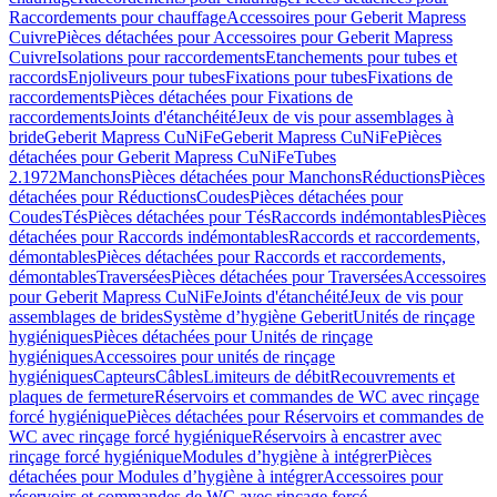
Raccordements pour chauffage
Accessoires pour Geberit Mapress
Cuivre
Pièces détachées pour Accessoires pour Geberit Mapress
Cuivre
Isolations pour raccordements
Etanchements pour tubes et
raccords
Enjoliveurs pour tubes
Fixations pour tubes
Fixations de
raccordements
Pièces détachées pour Fixations de
raccordements
Joints d'étanchéité
Jeux de vis pour assemblages à
bride
Geberit Mapress CuNiFe
Geberit Mapress CuNiFe
Pièces
détachées pour Geberit Mapress CuNiFe
Tubes
2.1972
Manchons
Pièces détachées pour Manchons
Réductions
Pièces
détachées pour Réductions
Coudes
Pièces détachées pour
Coudes
Tés
Pièces détachées pour Tés
Raccords indémontables
Pièces
détachées pour Raccords indémontables
Raccords et raccordements,
démontables
Pièces détachées pour Raccords et raccordements,
démontables
Traversées
Pièces détachées pour Traversées
Accessoires
pour Geberit Mapress CuNiFe
Joints d'étanchéité
Jeux de vis pour
assemblages de brides
Système d’hygiène Geberit
Unités de rinçage
hygiéniques
Pièces détachées pour Unités de rinçage
hygiéniques
Accessoires pour unités de rinçage
hygiéniques
Capteurs
Câbles
Limiteurs de débit
Recouvrements et
plaques de fermeture
Réservoirs et commandes de WC avec rinçage
forcé hygiénique
Pièces détachées pour Réservoirs et commandes de
WC avec rinçage forcé hygiénique
Réservoirs à encastrer avec
rinçage forcé hygiénique
Modules d’hygiène à intégrer
Pièces
détachées pour Modules d’hygiène à intégrer
Accessoires pour
réservoirs et commandes de WC avec rinçage forcé