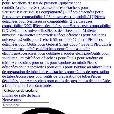
pour Bouchons d'essai de pression
Equipement de
contrôle
Accessoires
Sertisseuses
Pièces détachées pour
Sertisseuses
Sertisseuses compatibilité [1]
Pièces détachées pour
Sertisseuses compatibilité [1]
Sertisseuses compatibilité [2]
Pièces
détachées pour Sertisseuses compatibilité [2]
Sertisseuses
compatibilité [2XL]
Pièces détachées pour Sertisseuses compatibilité
[2XL]
Mallettes universelles
Pièces détachées pour Mallettes
universelles
Mallettes universelles
Pièces détachées pour Mallettes
universelles
Outils pour Geberit Silent-db20 / Geberit PE
Pièces
détachées pour Outils pour Geberit Silent-db20 / Geberit PE
Outils à
souder électrique
Pièces détachées pour Outils à souder
électrique
Accessoires pour outillage à souder électrique
Outils pour
soudure au miroir
Pièces détachées pour Outils pour soudure au
miroir
Accessoires pour outils pour soudure au miroir
Pièces
détachées pour Accessoires pour outils pour soudure au miroir
Outils
de préparation de tubes
Pièces détachées pour Outils de préparation
de tubes
Accessoires pour outils de préparation de tubes
Pièces
détachées pour Accessoires pour outils de préparation de tubes
Aides
à la commande
Télécommandes
Catégories de produits
Lignes de salle de bains
Nouveautés