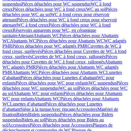
suspendus
Pièces détachées pour WC suspendus
WC à fond
creux
Pièces détachées pour WC à fond creux
WC au sol
Pièces
détachées pour WC au sol
WC à fond creux pour réservoir
attenant
Pièces détachées pour WC à fond creux pour réservoir
attenant
WC à fond creux
Pièces détachées pour WC à fond
creux
Réservoirs apparents pour WC, en céramique
sanitaire
Attenant
Abattants WC
Pièces détachées pour Abattants
WC
Abattants WC
Pièces détachées pour Abattants WC
WC adaptés
PMR
Pièces détachées pour WC adaptés PMR
Cuvettes de WC à
fond creux, surélevés
Pièces détachées pour Cuvettes de WC à fond
creux, surélevés
Cuvettes de WC à fond creux, rallongés
Pièces
détachées pour Cuvettes de WC à fond creux, rallongés
Abattants
WC adaptés PMR
Pièces détachées pour Abattants WC adaptés
PMR
Abattants WC
Pièces détachées pour Abattants WC
Lunettes
d’abattant
Pièces détachées pour Lunettes d’abattant
WC pour
enfants
Pièces détachées pour WC pour enfants
WC suspendus
Pièces
détachées pour WC suspendus
WC au sol
Pièces détachées pour WC
au sol
Abattants WC pour enfants
Pièces détachées pour Abattants
WC pour enfants
Abattants WC
Pièces détachées pour Abattants
WC
Lunettes d’abattant
Pièces détachées pour Lunettes
d’abattant
Siège à la turque
Avec rinçage
Accessoires
Matériel de
fixation
Bidets
Bidets suspendus
Pièces détachées pour Bidets
suspendus
Bidets au sol
Pièces détachées pour Bidets au
sol
Accessoires
Pièces détachées pour Accessoires
Plaques de
déclenchement et commandes de WC
Plaques de