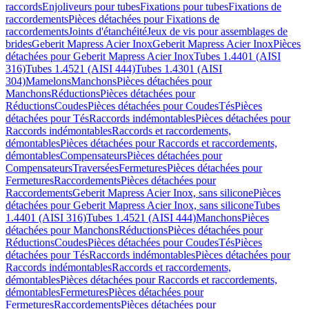
raccords
Enjoliveurs pour tubes
Fixations pour tubes
Fixations de
raccordements
Pièces détachées pour Fixations de
raccordements
Joints d'étanchéité
Jeux de vis pour assemblages de
brides
Geberit Mapress Acier Inox
Geberit Mapress Acier Inox
Pièces
détachées pour Geberit Mapress Acier Inox
Tubes 1.4401 (AISI
316)
Tubes 1.4521 (AISI 444)
Tubes 1.4301 (AISI
304)
Mamelons
Manchons
Pièces détachées pour
Manchons
Réductions
Pièces détachées pour
Réductions
Coudes
Pièces détachées pour Coudes
Tés
Pièces
détachées pour Tés
Raccords indémontables
Pièces détachées pour
Raccords indémontables
Raccords et raccordements,
démontables
Pièces détachées pour Raccords et raccordements,
démontables
Compensateurs
Pièces détachées pour
Compensateurs
Traversées
Fermetures
Pièces détachées pour
Fermetures
Raccordements
Pièces détachées pour
Raccordements
Geberit Mapress Acier Inox, sans silicone
Pièces
détachées pour Geberit Mapress Acier Inox, sans silicone
Tubes
1.4401 (AISI 316)
Tubes 1.4521 (AISI 444)
Manchons
Pièces
détachées pour Manchons
Réductions
Pièces détachées pour
Réductions
Coudes
Pièces détachées pour Coudes
Tés
Pièces
détachées pour Tés
Raccords indémontables
Pièces détachées pour
Raccords indémontables
Raccords et raccordements,
démontables
Pièces détachées pour Raccords et raccordements,
démontables
Fermetures
Pièces détachées pour
Fermetures
Raccordements
Pièces détachées pour