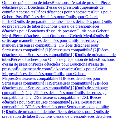
Outils de préparation de tubes
Bouchons d’essai de pression
Pièces
détachées pour Bouchons d’essai de pression
Équipements de
contrôle
Accessoires
Pièces détachées pour Accessoires
Outils pour
Geberit PushFit
Pièces détachées pour Outils pour Geberit
PushFit
Outils de préparation de tubes
Pièces détachées pour Outils
de préparation de tubes
Bouchons d'essai de pression
Pièces
détachées pour Bouchons d'essai de pression
Outils pour Geberit
Mepla
Pièces détachées pour Outils pour Geberit Mepla
Outils de
sertissage manuel
Pièces détachées pour Outils de sertissage
manuel
Sertisseuses compatibilité [1]
Pièces détachées pour
Sertisseuses compatibilité [1]
Sertisseuses compatibilité [2]
Pièces
détachées pour Sertisseuses compatibilité [2]
Outils de préparation de
tubes
Pièces détachées pour Outils de préparation de tubes
Bouchons
d'essai de pression
Pièces détachées pour Bouchons d'essai de
pression
Équipement de contrôle
Accessoires
Outils pour Geberit
Mapress
Pièces détachées pour Outils pour Geberit
Mapress
Sertisseuses compatibilité [1]
Pièces détachées pour
Sertisseuses compatibilité [1]
Sertisseuses compatibilité [2]
Pièces
détachées pour Sertisseuses compatibilité [2]
Outils de sertissage
compatibilité [1] / [2]
Pièces détachées pour Outils de sertissage
compatibilité [1] / [2]
Sertisseuses compatibilité [2XL]
Pièces
détachées pour Sertisseuses compatibilité [2XL]
Sertisseuses
compatibilité [3]
Pièces détachées pour Sertisseuses compatibilité
[3]
Outils de préparation de tubes
Pièces détachées pour Outils de
préparation de tubes
Bouchons d'essai de pression
Pièces détachées