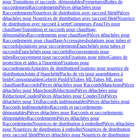
pour Transitions et raccords, démontables
Fermetures
Boîtes de
raccordement
Raccordements
Pièces détachées pour
Raccordements
Nourrices de distribution avec raccord fileté
Pièces
détachées pour Nourrices de distribution avec raccord fileté
Nourrice
de distribution avec raccord à sertir
Compteurs d'eau
Tés pour
chauffage
Transitions et raccords pour chauffage,
démontables
Raccordements pour chauffage
Pièces détachées pour
Raccordements pour chauffage
Accessoires
Isolations pour tubes et
raccords
Isolations pour raccordements
Étanchéités pour tubes et
raccords
Étanchéités pour raccords
Recouvrements pour
tubes
Recouvrement pour raccords
Fixations pour tubes
Gaines de
protection et aides à l'insertion
Fixations pour
raccordements
Armoires de distribution
Fixations pour nourrice de
distribution
Joints d’étanchéité
Packs de vis pour assemblages à
bride
Consommables
Geberit PushFit
Tubes ML
Tubes ML pour
chauffage
Raccords
Pièces détachées pour Raccords
Manchons
Pièces
détachées pour Manchons
Réductions
Pièces détachées pour
Réductions
Coudes
Pièces détachées pour Coudes
Tés
Pièces
détachées pour Tés
Raccords indémontables
Pièces détachées pour
Raccords indémontables
Raccords et raccordements,
démontables
Pièces détachées pour Raccords et raccordements,
démontables
Raccordements
Pièces détachées pour
Raccordements
Nourrices de distribution à emboîter
Pièces détachées
pour Nourrices de distribution à emboîter
Nourrices de distribution
avec raccord fileté
Pièces détachées pour Nourrices de distribution