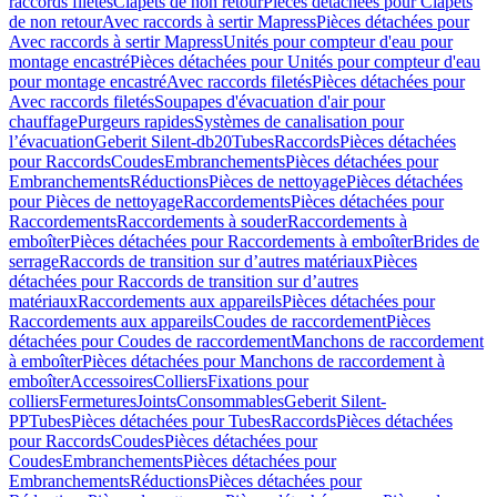
raccords filetés
Clapets de non retour
Pièces détachées pour Clapets
de non retour
Avec raccords à sertir Mapress
Pièces détachées pour
Avec raccords à sertir Mapress
Unités pour compteur d'eau pour
montage encastré
Pièces détachées pour Unités pour compteur d'eau
pour montage encastré
Avec raccords filetés
Pièces détachées pour
Avec raccords filetés
Soupapes d'évacuation d'air pour
chauffage
Purgeurs rapides
Systèmes de canalisation pour
l’évacuation
Geberit Silent-db20
Tubes
Raccords
Pièces détachées
pour Raccords
Coudes
Embranchements
Pièces détachées pour
Embranchements
Réductions
Pièces de nettoyage
Pièces détachées
pour Pièces de nettoyage
Raccordements
Pièces détachées pour
Raccordements
Raccordements à souder
Raccordements à
emboîter
Pièces détachées pour Raccordements à emboîter
Brides de
serrage
Raccords de transition sur d’autres matériaux
Pièces
détachées pour Raccords de transition sur d’autres
matériaux
Raccordements aux appareils
Pièces détachées pour
Raccordements aux appareils
Coudes de raccordement
Pièces
détachées pour Coudes de raccordement
Manchons de raccordement
à emboîter
Pièces détachées pour Manchons de raccordement à
emboîter
Accessoires
Colliers
Fixations pour
colliers
Fermetures
Joints
Consommables
Geberit Silent-
PP
Tubes
Pièces détachées pour Tubes
Raccords
Pièces détachées
pour Raccords
Coudes
Pièces détachées pour
Coudes
Embranchements
Pièces détachées pour
Embranchements
Réductions
Pièces détachées pour