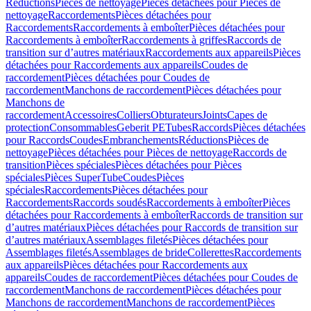
Réductions
Pièces de nettoyage
Pièces détachées pour Pièces de
nettoyage
Raccordements
Pièces détachées pour
Raccordements
Raccordements à emboîter
Pièces détachées pour
Raccordements à emboîter
Raccordements à griffes
Raccords de
transition sur d’autres matériaux
Raccordements aux appareils
Pièces
détachées pour Raccordements aux appareils
Coudes de
raccordement
Pièces détachées pour Coudes de
raccordement
Manchons de raccordement
Pièces détachées pour
Manchons de
raccordement
Accessoires
Colliers
Obturateurs
Joints
Capes de
protection
Consommables
Geberit PE
Tubes
Raccords
Pièces détachées
pour Raccords
Coudes
Embranchements
Réductions
Pièces de
nettoyage
Pièces détachées pour Pièces de nettoyage
Raccords de
transition
Pièces spéciales
Pièces détachées pour Pièces
spéciales
Pièces SuperTube
Coudes
Pièces
spéciales
Raccordements
Pièces détachées pour
Raccordements
Raccords soudés
Raccordements à emboîter
Pièces
détachées pour Raccordements à emboîter
Raccords de transition sur
d’autres matériaux
Pièces détachées pour Raccords de transition sur
d’autres matériaux
Assemblages filetés
Pièces détachées pour
Assemblages filetés
Assemblages de bride
Collerettes
Raccordements
aux appareils
Pièces détachées pour Raccordements aux
appareils
Coudes de raccordement
Pièces détachées pour Coudes de
raccordement
Manchons de raccordement
Pièces détachées pour
Manchons de raccordement
Manchons de raccordement
Pièces