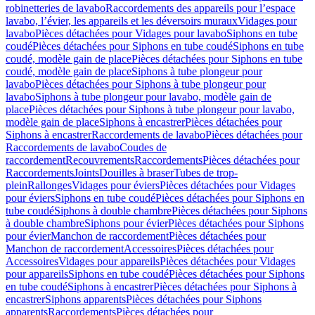
robinetteries de lavabo
Raccordements des appareils pour l’espace
lavabo, l’évier, les appareils et les déversoirs muraux
Vidages pour
lavabo
Pièces détachées pour Vidages pour lavabo
Siphons en tube
coudé
Pièces détachées pour Siphons en tube coudé
Siphons en tube
coudé, modèle gain de place
Pièces détachées pour Siphons en tube
coudé, modèle gain de place
Siphons à tube plongeur pour
lavabo
Pièces détachées pour Siphons à tube plongeur pour
lavabo
Siphons à tube plongeur pour lavabo, modèle gain de
place
Pièces détachées pour Siphons à tube plongeur pour lavabo,
modèle gain de place
Siphons à encastrer
Pièces détachées pour
Siphons à encastrer
Raccordements de lavabo
Pièces détachées pour
Raccordements de lavabo
Coudes de
raccordement
Recouvrements
Raccordements
Pièces détachées pour
Raccordements
Joints
Douilles à braser
Tubes de trop-
plein
Rallonges
Vidages pour éviers
Pièces détachées pour Vidages
pour éviers
Siphons en tube coudé
Pièces détachées pour Siphons en
tube coudé
Siphons à double chambre
Pièces détachées pour Siphons
à double chambre
Siphons pour évier
Pièces détachées pour Siphons
pour évier
Manchon de raccordement
Pièces détachées pour
Manchon de raccordement
Accessoires
Pièces détachées pour
Accessoires
Vidages pour appareils
Pièces détachées pour Vidages
pour appareils
Siphons en tube coudé
Pièces détachées pour Siphons
en tube coudé
Siphons à encastrer
Pièces détachées pour Siphons à
encastrer
Siphons apparents
Pièces détachées pour Siphons
apparents
Raccordements
Pièces détachées pour