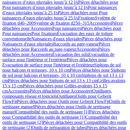
naissances d’eaux pluviales jusqu’à 12 l/s
Pièces détachées pour
Pour naissances d’eaux pluviales jusqu’à 12 l/s
Pour naissances
d’eaux pluviales jusqu’à 25 l/s
Pièces détachées pour Pour
naissances d’eaux pluviales jusqu’à 25 l/s
Fixations
Système de
fixation d40–200
Système de fixation d250–315
Accessoires
Pièces
détachées pour Accessoires
Pour naissances
Pièces détachées pour
Pour naissances
Pour fixations
Évacuation des eaux de toiture
conventionnelle
Naissances d'eaux pluviales
Pièces détachées pour
Naissances d'eaux pluviales
Raccords au pare-vapeur
Pièces
détachées pour Raccords au pare-vapeur
Accessoires
Pièces
détachées pour Accessoires
Évacuation des sols
Evacuation de
surface pour l'intérieur et l'extérieur
Pièces détachées pour
Evacuation de surface pour l'intérieur et l'extérieur
Siphons de sol
pour balcons et terrasses, 10 x 10 cm
Pièces détachées pour Siphons
de sol pour balcons et terrasses, 10 x 10 cm
Siphons de sol 13 x 13
cm
Pièces détachées pour Siphons de sol 13 x 13 cm
Grilles-avaloirs
15 x 15 cm
Pièces détachées pour Grilles-avaloirs 15 x 15
cm
Accessoires
Pièces détachées pour Accessoires
Outillages,
composants réseau et logiciels
Outillages
Outils pour Geberit
FlowFit
Pièces détachées pour Outils pour Geberit FlowFit
Outils de
sertissage manuel
Pièces détachées pour Outils de sertissage
manuel
Compatibilité des outils de sertissage [1]
Pièces détachées
pour Compatibilité des outils de sertissage [1]
Compatibilité des
outils de sertissage [2]
Pièces détachées pour Compatibilité des outils
de sertissage [2]
Outils de préparation de tubes
Pièces détachées pour