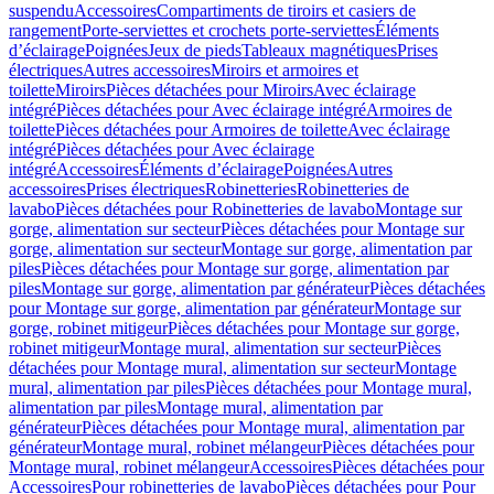
suspendu
Accessoires
Compartiments de tiroirs et casiers de
rangement
Porte-serviettes et crochets porte-serviettes
Éléments
d’éclairage
Poignées
Jeux de pieds
Tableaux magnétiques
Prises
électriques
Autres accessoires
Miroirs et armoires et
toilette
Miroirs
Pièces détachées pour Miroirs
Avec éclairage
intégré
Pièces détachées pour Avec éclairage intégré
Armoires de
toilette
Pièces détachées pour Armoires de toilette
Avec éclairage
intégré
Pièces détachées pour Avec éclairage
intégré
Accessoires
Éléments d’éclairage
Poignées
Autres
accessoires
Prises électriques
Robinetteries
Robinetteries de
lavabo
Pièces détachées pour Robinetteries de lavabo
Montage sur
gorge, alimentation sur secteur
Pièces détachées pour Montage sur
gorge, alimentation sur secteur
Montage sur gorge, alimentation par
piles
Pièces détachées pour Montage sur gorge, alimentation par
piles
Montage sur gorge, alimentation par générateur
Pièces détachées
pour Montage sur gorge, alimentation par générateur
Montage sur
gorge, robinet mitigeur
Pièces détachées pour Montage sur gorge,
robinet mitigeur
Montage mural, alimentation sur secteur
Pièces
détachées pour Montage mural, alimentation sur secteur
Montage
mural, alimentation par piles
Pièces détachées pour Montage mural,
alimentation par piles
Montage mural, alimentation par
générateur
Pièces détachées pour Montage mural, alimentation par
générateur
Montage mural, robinet mélangeur
Pièces détachées pour
Montage mural, robinet mélangeur
Accessoires
Pièces détachées pour
Accessoires
Pour robinetteries de lavabo
Pièces détachées pour Pour