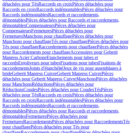
détachées pour Tés
Raccords en croix
Pièces détachées pour
Raccords en croix
Raccords indémontables
Pièces détachées pour
Raccords indémontables
Raccords et raccordements,
démontables
Pièces détachées pour Raccords et raccordements,
démontables
Compensateurs
Pièces détachées pour
Compensateurs
Fermetures
Pièces détachées pour
Fermetures
Manchons pour chauffage
Pièces détachées pour
Manchons pour chauffage
Tés pour chauffage
Pièces détachées pour
Tés pour chauffage
Raccordements pour chauffage
Pièces détachées
pour Raccordements pour chauffage
Accessoires pour Geberit
Mapress Acier Carbone
Etanchements pour tubes et
raccords
Enjoliveurs pour tubes
Fixations pour tubes
Fixations de
raccordements
Joints d'étanchéité
Jeux de vis pour assemblages à
bride
Geberit Mapress Cuivre
Geberit Mapress Cuivre
Pièces
détachées pour Geberit Mapress Cuivre
Manchons
Pièces détachées
pour Manchons
Réductions
Pièces détachées pour
Réductions
Coudes
Pièces détachées pour Coudes
Tés
Pièces
détachées pour Tés
Raccords en croix
Pièces détachées pour
Raccords en croix
Raccords indémontables
Pièces détachées pour
Raccords indémontables
Raccords et raccordements,
démontables
Pièces détachées pour Raccords et raccordements,
démontables
Fermetures
Pièces détachées pour
Fermetures
Raccordements
Pièces détachées pour Raccordements
Tés
pour chauffage
Pièces détachées pour Tés pour
chauffage
Raccordements pour chauffage
Pièces détachées pour