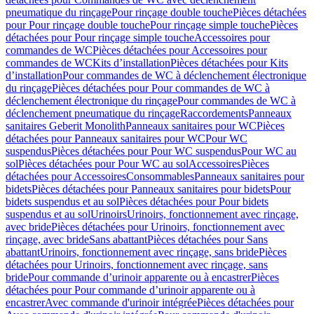
pneumatique du rinçage
Pour rinçage double touche
Pièces détachées
pour Pour rinçage double touche
Pour rinçage simple touche
Pièces
détachées pour Pour rinçage simple touche
Accessoires pour
commandes de WC
Pièces détachées pour Accessoires pour
commandes de WC
Kits d’installation
Pièces détachées pour Kits
d’installation
Pour commandes de WC à déclenchement électronique
du rinçage
Pièces détachées pour Pour commandes de WC à
déclenchement électronique du rinçage
Pour commandes de WC à
déclenchement pneumatique du rinçage
Raccordements
Panneaux
sanitaires Geberit Monolith
Panneaux sanitaires pour WC
Pièces
détachées pour Panneaux sanitaires pour WC
Pour WC
suspendus
Pièces détachées pour Pour WC suspendus
Pour WC au
sol
Pièces détachées pour Pour WC au sol
Accessoires
Pièces
détachées pour Accessoires
Consommables
Panneaux sanitaires pour
bidets
Pièces détachées pour Panneaux sanitaires pour bidets
Pour
bidets suspendus et au sol
Pièces détachées pour Pour bidets
suspendus et au sol
Urinoirs
Urinoirs, fonctionnement avec rinçage,
avec bride
Pièces détachées pour Urinoirs, fonctionnement avec
rinçage, avec bride
Sans abattant
Pièces détachées pour Sans
abattant
Urinoirs, fonctionnement avec rinçage, sans bride
Pièces
détachées pour Urinoirs, fonctionnement avec rinçage, sans
bride
Pour commande d’urinoir apparente ou à encastrer
Pièces
détachées pour Pour commande d’urinoir apparente ou à
encastrer
Avec commande d'urinoir intégrée
Pièces détachées pour