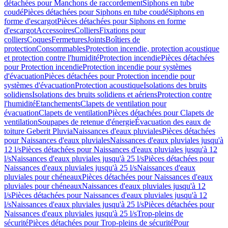
détachées pour Manchons de raccordement
Siphons en tube
coudé
Pièces détachées pour Siphons en tube coudé
Siphons en
forme d'escargot
Pièces détachées pour Siphons en forme
d'escargot
Accessoires
Colliers
Fixations pour
colliers
Coques
Fermetures
Joints
Boîtiers de
protection
Consommables
Protection incendie, protection acoustique
et protection contre l'humidité
Protection incendie
Pièces détachées
pour Protection incendie
Protection incendie pour systèmes
d'évacuation
Pièces détachées pour Protection incendie pour
systèmes d'évacuation
Protection acoustique
Isolations des bruits
solidiens
Isolations des bruits solidiens et aériens
Protection contre
l'humidité
Etanchements
Clapets de ventilation pour
évacuation
Clapets de ventilation
Pièces détachées pour Clapets de
ventilation
Soupapes de retenue d'énergie
Évacuation des eaux de
toiture Geberit Pluvia
Naissances d'eaux pluviales
Pièces détachées
pour Naissances d'eaux pluviales
Naissances d'eaux pluviales jusqu'à
12 l/s
Pièces détachées pour Naissances d'eaux pluviales jusqu'à 12
l/s
Naissances d'eaux pluviales jusqu'à 25 l/s
Pièces détachées pour
Naissances d'eaux pluviales jusqu'à 25 l/s
Naissances d'eaux
pluviales pour chéneaux
Pièces détachées pour Naissances d'eaux
pluviales pour chéneaux
Naissances d'eaux pluviales jusqu'à 12
l/s
Pièces détachées pour Naissances d'eaux pluviales jusqu'à 12
l/s
Naissances d'eaux pluviales jusqu'à 25 l/s
Pièces détachées pour
Naissances d'eaux pluviales jusqu'à 25 l/s
Trop-pleins de
sécurité
Pièces détachées pour Trop-pleins de sécurité
Pour