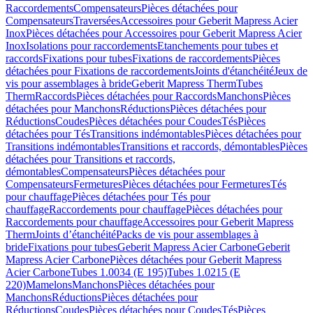
Raccordements
Compensateurs
Pièces détachées pour
Compensateurs
Traversées
Accessoires pour Geberit Mapress Acier
Inox
Pièces détachées pour Accessoires pour Geberit Mapress Acier
Inox
Isolations pour raccordements
Etanchements pour tubes et
raccords
Fixations pour tubes
Fixations de raccordements
Pièces
détachées pour Fixations de raccordements
Joints d'étanchéité
Jeux de
vis pour assemblages à bride
Geberit Mapress Therm
Tubes
Therm
Raccords
Pièces détachées pour Raccords
Manchons
Pièces
détachées pour Manchons
Réductions
Pièces détachées pour
Réductions
Coudes
Pièces détachées pour Coudes
Tés
Pièces
détachées pour Tés
Transitions indémontables
Pièces détachées pour
Transitions indémontables
Transitions et raccords, démontables
Pièces
détachées pour Transitions et raccords,
démontables
Compensateurs
Pièces détachées pour
Compensateurs
Fermetures
Pièces détachées pour Fermetures
Tés
pour chauffage
Pièces détachées pour Tés pour
chauffage
Raccordements pour chauffage
Pièces détachées pour
Raccordements pour chauffage
Accessoires pour Geberit Mapress
Therm
Joints d’étanchéité
Packs de vis pour assemblages à
bride
Fixations pour tubes
Geberit Mapress Acier Carbone
Geberit
Mapress Acier Carbone
Pièces détachées pour Geberit Mapress
Acier Carbone
Tubes 1.0034 (E 195)
Tubes 1.0215 (E
220)
Mamelons
Manchons
Pièces détachées pour
Manchons
Réductions
Pièces détachées pour
Réductions
Coudes
Pièces détachées pour Coudes
Tés
Pièces