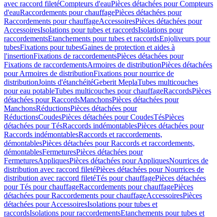
avec raccord fileté
Compteurs d'eau
Pièces détachées pour Compteurs
d'eau
Raccordements pour chauffage
Pièces détachées pour
Raccordements pour chauffage
Accessoires
Pièces détachées pour
Accessoires
Isolations pour tubes et raccords
Isolations pour
raccordements
Etanchements pour tubes et raccords
Enjoliveurs pour
tubes
Fixations pour tubes
Gaines de protection et aides à
l'insertion
Fixations de raccordements
Pièces détachées pour
Fixations de raccordements
Armoires de distribution
Pièces détachées
pour Armoires de distribution
Fixations pour nourrice de
distribution
Joints d'étanchéité
Geberit Mepla
Tubes multicouches
pour eau potable
Tubes multicouches pour chauffage
Raccords
Pièces
détachées pour Raccords
Manchons
Pièces détachées pour
Manchons
Réductions
Pièces détachées pour
Réductions
Coudes
Pièces détachées pour Coudes
Tés
Pièces
détachées pour Tés
Raccords indémontables
Pièces détachées pour
Raccords indémontables
Raccords et raccordements,
démontables
Pièces détachées pour Raccords et raccordements,
démontables
Fermetures
Pièces détachées pour
Fermetures
Appliques
Pièces détachées pour Appliques
Nourrices de
distribution avec raccord fileté
Pièces détachées pour Nourrices de
distribution avec raccord fileté
Tés pour chauffage
Pièces détachées
pour Tés pour chauffage
Raccordements pour chauffage
Pièces
détachées pour Raccordements pour chauffage
Accessoires
Pièces
détachées pour Accessoires
Isolations pour tubes et
raccords
Isolations pour raccordements
Etanchements pour tubes et