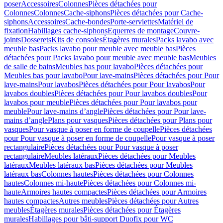
poser
Accessoires
Colonnes
Pièces détachées pour
Colonnes
Colonnes
Cache-siphons
Pièces détachées pour Cache-
siphons
Accessoires
Cache-bondes
Porte-serviettes
Matériel de
fixation
Habillages cache-siphons
Equerres de montage
Couvre-
joints
Dosserets
Kits de consoles
Étagères murales
Packs lavabo avec
meuble bas
Packs lavabo pour meuble avec meuble bas
Pièces
détachées pour Packs lavabo pour meuble avec meuble bas
Meubles
de salle de bains
Meubles bas pour lavabo
Pièces détachées pour
Meubles bas pour lavabo
Pour lave-mains
Pièces détachées pour Pour
lave-mains
Pour lavabos
Pièces détachées pour Pour lavabos
Pour
lavabos doubles
Pièces détachées pour Pour lavabos doubles
Pour
lavabos pour meuble
Pièces détachées pour Pour lavabos pour
meuble
Pour lave-mains d’angle
Pièces détachées pour Pour lave-
mains d’angle
Plans pour vasques
Pièces détachées pour Plans pour
vasques
Pour vasque à poser en forme de coupelle
Pièces détachées
pour Pour vasque à poser en forme de coupelle
Pour vasque à poser
rectangulaire
Pièces détachées pour Pour vasque à poser
rectangulaire
Meubles latéraux
Pièces détachées pour Meubles
latéraux
Meubles latéraux bas
Pièces détachées pour Meubles
latéraux bas
Colonnes hautes
Pièces détachées pour Colonnes
hautes
Colonnes mi-haute
Pièces détachées pour Colonnes mi-
haute
Armoires hautes compactes
Pièces détachées pour Armoires
hautes compactes
Autres meubles
Pièces détachées pour Autres
meubles
Étagères murales
Pièces détachées pour Étagères
murales
Habillages pour bâti-support Duofix pour WC