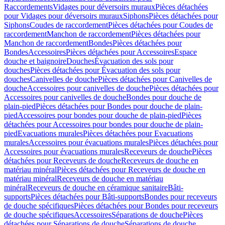
Raccordements
Vidages pour déversoirs muraux
Pièces détachées
pour Vidages pour déversoirs muraux
Siphons
Pièces détachées pour
Siphons
Coudes de raccordement
Pièces détachées pour Coudes de
raccordement
Manchon de raccordement
Pièces détachées pour
Manchon de raccordement
Bondes
Pièces détachées pour
Bondes
Accessoires
Pièces détachées pour Accessoires
Espace
douche et baignoire
Douches
Évacuation des sols pour
douches
Pièces détachées pour Évacuation des sols pour
douches
Canivelles de douche
Pièces détachées pour Canivelles de
douche
Accessoires pour canivelles de douche
Pièces détachées pour
Accessoires pour canivelles de douche
Bondes pour douche de
plain-pied
Pièces détachées pour Bondes pour douche de plain-
pied
Accessoires pour bondes pour douche de plain-pied
Pièces
détachées pour Accessoires pour bondes pour douche de plain-
pied
Evacuations murales
Pièces détachées pour Evacuations
murales
Accessoires pour évacuations murales
Pièces détachées pour
Accessoires pour évacuations murales
Receveurs de douche
Pièces
détachées pour Receveurs de douche
Receveurs de douche en
matériau minéral
Pièces détachées pour Receveurs de douche en
matériau minéral
Receveurs de douche en matériau
minéral
Receveurs de douche en céramique sanitaire
Bâti-
supports
Pièces détachées pour Bâti-supports
Bondes pour receveurs
de douche spécifiques
Pièces détachées pour Bondes pour receveurs
de douche spécifiques
Accessoires
Séparations de douche
Pièces
détachées pour Séparations de douche
Séparations de douche