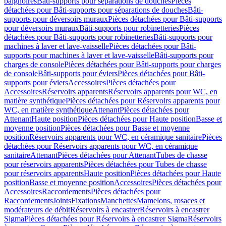
baignoires
Bâti-supports pour séparations de douches
Pièces
détachées pour Bâti-supports pour séparations de douches
Bâti-
supports pour déversoirs muraux
Pièces détachées pour Bâti-supports
pour déversoirs muraux
Bâti-supports pour robinetteries
Pièces
détachées pour Bâti-supports pour robinetteries
Bâti-supports pour
machines à laver et lave-vaisselle
Pièces détachées pour Bâti-
supports pour machines à laver et lave-vaisselle
Bâti-supports pour
charges de console
Pièces détachées pour Bâti-supports pour charges
de console
Bâti-supports pour éviers
Pièces détachées pour Bâti-
supports pour éviers
Accessoires
Pièces détachées pour
Accessoires
Réservoirs apparents
Réservoirs apparents pour WC, en
matière synthétique
Pièces détachées pour Réservoirs apparents pour
WC, en matière synthétique
Attenant
Pièces détachées pour
Attenant
Haute position
Pièces détachées pour Haute position
Basse et
moyenne position
Pièces détachées pour Basse et moyenne
position
Réservoirs apparents pour WC, en céramique sanitaire
Pièces
détachées pour Réservoirs apparents pour WC, en céramique
sanitaire
Attenant
Pièces détachées pour Attenant
Tubes de chasse
pour réservoirs apparents
Pièces détachées pour Tubes de chasse
pour réservoirs apparents
Haute position
Pièces détachées pour Haute
position
Basse et moyenne position
Accessoires
Pièces détachées pour
Accessoires
Raccordements
Pièces détachées pour
Raccordements
Joints
Fixations
Manchettes
Mamelons, rosaces et
modérateurs de débit
Réservoirs à encastrer
Réservoirs à encastrer
Sigma
Pièces détachées pour Réservoirs à encastrer Sigma
Réservoirs