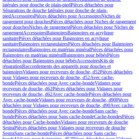
latérales pour douche de plain-pied
Pièces détachées pour
Séparations de douche latérales pour douche de plain-
pied
Accessoires
Pièces détachées pour Accessoires
Niches de
rangement pour douches
Pièces détachées pour Niches de rangement
pour douches
Niches de rangement
Pièces détachées pour Niches de
rangement
Accessoires
Baignoires
Baignoires en acrylique
sanitaire
Pièces détachées pour Baignoires en acrylique
sanitaire
Baignoires rectangulaires
Pièces détachées pour Baignoires
rectangulaires
Baignoires en matériau minéral
Pièces détachées pour
Baignoires en matériau minéral
Baignoires pour bébés
Pièces
détachées pour Baignoires pour bébés
Accessoires
Kits de
réparation
Raccordements des appareils pour douches et
baignoires
Vidages pour receveurs de douche, d52
Pièces détachées
pour Vidages pour receveurs de douche, d52
Avec cache-
bonde
Pièces détachées pour Avec cache-bonde
Vidages pour
receveurs de douche, d62
Pièces détachées pour Vidages pour
receveurs de douche, d62
Avec cache-bonde
Pièces détachées pour
Avec cache-bonde
Vidages pour receveurs de douche, d90
Pièces
détachées pour Vidages pour receveurs de douche, d90
Avec cache-
bonde
Pièces détachées pour Avec cache-bonde
Sans cache-
bonde
Pièces détachées pour Sans cache-bonde
Cache-bondes
Pièces
détachées pour Cache-bondes
Vidages pour receveurs de douche
Sestra
Pièces détachées pour Vidages pour receveurs de douche
Sestra
Sans cache-bonde
Pièces détachées pour Sans cache-
bonde
Vidages pour baignoires, d52
Pièces détachées pour Vidages