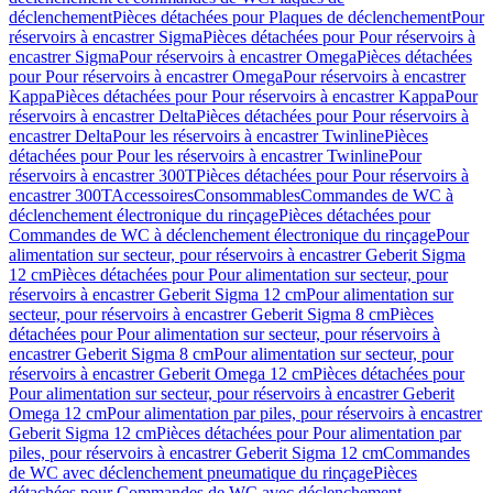
déclenchement
Pièces détachées pour Plaques de déclenchement
Pour
réservoirs à encastrer Sigma
Pièces détachées pour Pour réservoirs à
encastrer Sigma
Pour réservoirs à encastrer Omega
Pièces détachées
pour Pour réservoirs à encastrer Omega
Pour réservoirs à encastrer
Kappa
Pièces détachées pour Pour réservoirs à encastrer Kappa
Pour
réservoirs à encastrer Delta
Pièces détachées pour Pour réservoirs à
encastrer Delta
Pour les réservoirs à encastrer Twinline
Pièces
détachées pour Pour les réservoirs à encastrer Twinline
Pour
réservoirs à encastrer 300T
Pièces détachées pour Pour réservoirs à
encastrer 300T
Accessoires
Consommables
Commandes de WC à
déclenchement électronique du rinçage
Pièces détachées pour
Commandes de WC à déclenchement électronique du rinçage
Pour
alimentation sur secteur, pour réservoirs à encastrer Geberit Sigma
12 cm
Pièces détachées pour Pour alimentation sur secteur, pour
réservoirs à encastrer Geberit Sigma 12 cm
Pour alimentation sur
secteur, pour réservoirs à encastrer Geberit Sigma 8 cm
Pièces
détachées pour Pour alimentation sur secteur, pour réservoirs à
encastrer Geberit Sigma 8 cm
Pour alimentation sur secteur, pour
réservoirs à encastrer Geberit Omega 12 cm
Pièces détachées pour
Pour alimentation sur secteur, pour réservoirs à encastrer Geberit
Omega 12 cm
Pour alimentation par piles, pour réservoirs à encastrer
Geberit Sigma 12 cm
Pièces détachées pour Pour alimentation par
piles, pour réservoirs à encastrer Geberit Sigma 12 cm
Commandes
de WC avec déclenchement pneumatique du rinçage
Pièces
détachées pour Commandes de WC avec déclenchement