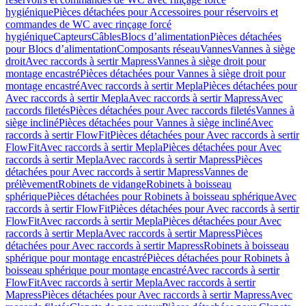
hygiénique
Pièces détachées pour Accessoires pour réservoirs et
commandes de WC avec rinçage forcé
hygiénique
Capteurs
Câbles
Blocs d’alimentation
Pièces détachées
pour Blocs d’alimentation
Composants réseau
Vannes
Vannes à siège
droit
Avec raccords à sertir Mapress
Vannes à siège droit pour
montage encastré
Pièces détachées pour Vannes à siège droit pour
montage encastré
Avec raccords à sertir Mepla
Pièces détachées pour
Avec raccords à sertir Mepla
Avec raccords à sertir Mapress
Avec
raccords filetés
Pièces détachées pour Avec raccords filetés
Vannes à
siège incliné
Pièces détachées pour Vannes à siège incliné
Avec
raccords à sertir FlowFit
Pièces détachées pour Avec raccords à sertir
FlowFit
Avec raccords à sertir Mepla
Pièces détachées pour Avec
raccords à sertir Mepla
Avec raccords à sertir Mapress
Pièces
détachées pour Avec raccords à sertir Mapress
Vannes de
prélèvement
Robinets de vidange
Robinets à boisseau
sphérique
Pièces détachées pour Robinets à boisseau sphérique
Avec
raccords à sertir FlowFit
Pièces détachées pour Avec raccords à sertir
FlowFit
Avec raccords à sertir Mepla
Pièces détachées pour Avec
raccords à sertir Mepla
Avec raccords à sertir Mapress
Pièces
détachées pour Avec raccords à sertir Mapress
Robinets à boisseau
sphérique pour montage encastré
Pièces détachées pour Robinets à
boisseau sphérique pour montage encastré
Avec raccords à sertir
FlowFit
Avec raccords à sertir Mepla
Avec raccords à sertir
Mapress
Pièces détachées pour Avec raccords à sertir Mapress
Avec