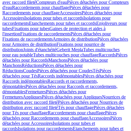
avec raccord fileté
Compteurs d'eau
Pièces détachées pour Compteurs
d'eau
Raccordements pour chauffage
Pièces détachées pour
Raccordements pour chauffage
Accessoires
Pièces détachées pour
Accessoires
Isolations pour tubes et raccords
Isolations pour
raccordements
Etanchements pour tubes et raccords
Enjoliveurs pour
tubes
Fixations pour tubes
Gaines de protection et aides à
l'insertion
Fixations de raccordements
Pièces détachées pour
Fixations de raccordements
Armoires de distribution
Pièces détachées
pour Armoires de distribution
Fixations pour nourrice de
distribution
Joints d'étanchéité
Geberit Mepla
Tubes multicouches
pour eau potable
Tubes multicouches pour chauffage
Raccords
Pièces
détachées pour Raccords
Manchons
Pièces détachées pour
Manchons
Réductions
Pièces détachées pour
Réductions
Coudes
Pièces détachées pour Coudes
Tés
Pièces
détachées pour Tés
Raccords indémontables
Pièces détachées pour
Raccords indémontables
Raccords et raccordements,
démontables
Pièces détachées pour Raccords et raccordements,
démontables
Fermetures
Pièces détachées pour
Fermetures
Appliques
Pièces détachées pour Appliques
Nourrices de
distribution avec raccord fileté
Pièces détachées pour Nourrices de
distribution avec raccord fileté
Tés pour chauffage
Pièces détachées
pour Tés pour chauffage
Raccordements pour chauffage
Pièces
détachées pour Raccordements pour chauffage
Accessoires
Pièces
détachées pour Accessoires
Isolations pour tubes et
raccords
Isolations pour raccordements
Etanchements pour tubes et