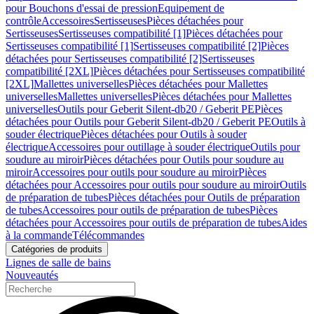
pour Bouchons d'essai de pression
Equipement de
contrôle
Accessoires
Sertisseuses
Pièces détachées pour
Sertisseuses
Sertisseuses compatibilité [1]
Pièces détachées pour
Sertisseuses compatibilité [1]
Sertisseuses compatibilité [2]
Pièces
détachées pour Sertisseuses compatibilité [2]
Sertisseuses
compatibilité [2XL]
Pièces détachées pour Sertisseuses compatibilité
[2XL]
Mallettes universelles
Pièces détachées pour Mallettes
universelles
Mallettes universelles
Pièces détachées pour Mallettes
universelles
Outils pour Geberit Silent-db20 / Geberit PE
Pièces
détachées pour Outils pour Geberit Silent-db20 / Geberit PE
Outils à
souder électrique
Pièces détachées pour Outils à souder
électrique
Accessoires pour outillage à souder électrique
Outils pour
soudure au miroir
Pièces détachées pour Outils pour soudure au
miroir
Accessoires pour outils pour soudure au miroir
Pièces
détachées pour Accessoires pour outils pour soudure au miroir
Outils
de préparation de tubes
Pièces détachées pour Outils de préparation
de tubes
Accessoires pour outils de préparation de tubes
Pièces
détachées pour Accessoires pour outils de préparation de tubes
Aides
à la commande
Télécommandes
Catégories de produits
Lignes de salle de bains
Nouveautés