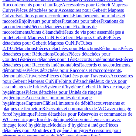
Raccordements pour chauffage
Accessoires pour Geberit Mapress
Cuivre
Pièces détachées pour Accessoires pour Geberit Mapress
Cuivre
Isolations pour raccordements
Etanchements pour tubes et
raccords
Enjoliveurs pour tubes
Fixations pour tubes
Fixations de
raccordements
Pièces détachées pour Fixations de
raccordements
Joints d'étanchéité
Jeux de vis pour assemblages à
bride
Geberit Mapress CuNiFe
Geberit Mapress CuNiFe
Pièces
détachées pour Geberit Mapress CuNiFe
Tubes
2.1972
Manchons
Pièces détachées pour Manchons
Réductions
Pièces
détachées pour Réductions
Coudes
Pièces détachées pour
Coudes
Tés
Pièces détachées pour Tés
Raccords indémontables
Pièces
détachées pour Raccords indémontables
Raccords et raccordements,
démontables
Pièces détachées pour Raccords et raccordements,
démontables
Traversées
Pièces détachées pour Traversées
Accessoires
pour Geberit Mapress CuNiFe
Joints d'étanchéité
Jeux de vis pour
assemblages de brides
Système d’hygiène Geberit
Unités de rinçage
hygiéniques
Pièces détachées pour Unités de rinçage
hygiéniques
Accessoires pour unités de rinçage
hygiéniques
Capteurs
Câbles
Limiteurs de débit
Recouvrements et
plaques de fermeture
Réservoirs et commandes de WC avec rinçage
forcé hygiénique
Pièces détachées pour Réservoirs et commandes de
WC avec rinçage forcé hygiénique
Réservoirs à encastrer avec
rinçage forcé hygiénique
Modules d’hygiène à intégrer
Pièces
détachées pour Modules d’hygiène à intégrer
Accessoires pour
réservoirs et commandes de WC avec rinçage forcé