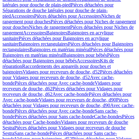
latérales pour douche de plain-pied
Pièces détachées pour
Séparations de douche latérales pour douche de plain-
pied
Accessoires
Pièces détachées pour Accessoires
Niches de
rangement pour douches
Pièces détachées pour Niches de rangement
pour douches
Niches de rangement
Pièces détachées pour Niches de
rangement
Accessoires
Baignoires
Baignoires en acrylique
sanitaire
Pièces détachées pour Baignoires en acrylique
sanitaire
Baignoires rectangulaires
Pièces détachées pour Baignoires
rectangulaires
Baignoires en matériau minéral
Pièces détachées pour
Baignoires en matériau minéral
Baignoires pour bébés
Pièces
détachées pour Baignoires pour bébés
Accessoires
Kits de
réparation
Raccordements des appareils pour douches et
baignoires
Vidages pour receveurs de douche, d52
Pièces détachées
pour Vidages pour receveurs de douche, d52
Avec cache-
bonde
Pièces détachées pour Avec cache-bonde
Vidages pour
receveurs de douche, d62
Pièces détachées pour Vidages pour
receveurs de douche, d62
Avec cache-bonde
Pièces détachées pour
Avec cache-bonde
Vidages pour receveurs de douche, d90
Pièces
détachées pour Vidages pour receveurs de douche, d90
Avec cache-
bonde
Pièces détachées pour Avec cache-bonde
Sans cache-
bonde
Pièces détachées pour Sans cache-bonde
Cache-bondes
Pièces
détachées pour Cache-bondes
Vidages pour receveurs de douche
Sestra
Pièces détachées pour Vidages pour receveurs de douche
Sestra
Sans cache-bonde
Pièces détachées pour Sans cache-
bonde
Vidages pour baignoires, d52
Pièces détachées pour Vidages