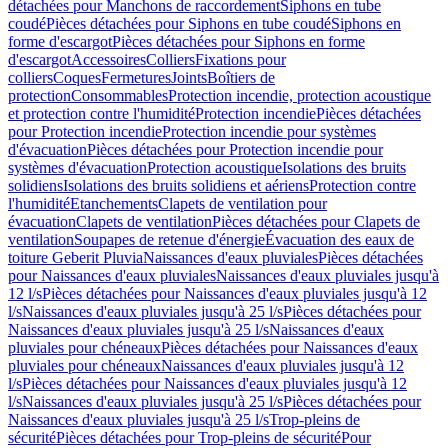
détachées pour Manchons de raccordement
Siphons en tube
coudé
Pièces détachées pour Siphons en tube coudé
Siphons en
forme d'escargot
Pièces détachées pour Siphons en forme
d'escargot
Accessoires
Colliers
Fixations pour
colliers
Coques
Fermetures
Joints
Boîtiers de
protection
Consommables
Protection incendie, protection acoustique
et protection contre l'humidité
Protection incendie
Pièces détachées
pour Protection incendie
Protection incendie pour systèmes
d'évacuation
Pièces détachées pour Protection incendie pour
systèmes d'évacuation
Protection acoustique
Isolations des bruits
solidiens
Isolations des bruits solidiens et aériens
Protection contre
l'humidité
Etanchements
Clapets de ventilation pour
évacuation
Clapets de ventilation
Pièces détachées pour Clapets de
ventilation
Soupapes de retenue d'énergie
Évacuation des eaux de
toiture Geberit Pluvia
Naissances d'eaux pluviales
Pièces détachées
pour Naissances d'eaux pluviales
Naissances d'eaux pluviales jusqu'à
12 l/s
Pièces détachées pour Naissances d'eaux pluviales jusqu'à 12
l/s
Naissances d'eaux pluviales jusqu'à 25 l/s
Pièces détachées pour
Naissances d'eaux pluviales jusqu'à 25 l/s
Naissances d'eaux
pluviales pour chéneaux
Pièces détachées pour Naissances d'eaux
pluviales pour chéneaux
Naissances d'eaux pluviales jusqu'à 12
l/s
Pièces détachées pour Naissances d'eaux pluviales jusqu'à 12
l/s
Naissances d'eaux pluviales jusqu'à 25 l/s
Pièces détachées pour
Naissances d'eaux pluviales jusqu'à 25 l/s
Trop-pleins de
sécurité
Pièces détachées pour Trop-pleins de sécurité
Pour