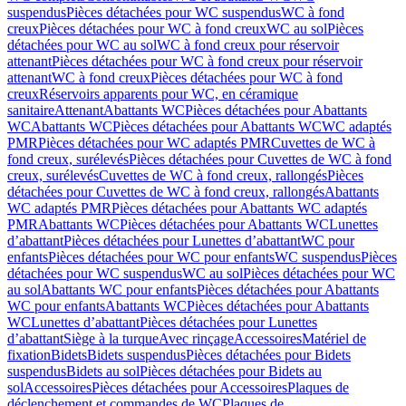
suspendus
Pièces détachées pour WC suspendus
WC à fond
creux
Pièces détachées pour WC à fond creux
WC au sol
Pièces
détachées pour WC au sol
WC à fond creux pour réservoir
attenant
Pièces détachées pour WC à fond creux pour réservoir
attenant
WC à fond creux
Pièces détachées pour WC à fond
creux
Réservoirs apparents pour WC, en céramique
sanitaire
Attenant
Abattants WC
Pièces détachées pour Abattants
WC
Abattants WC
Pièces détachées pour Abattants WC
WC adaptés
PMR
Pièces détachées pour WC adaptés PMR
Cuvettes de WC à
fond creux, surélevés
Pièces détachées pour Cuvettes de WC à fond
creux, surélevés
Cuvettes de WC à fond creux, rallongés
Pièces
détachées pour Cuvettes de WC à fond creux, rallongés
Abattants
WC adaptés PMR
Pièces détachées pour Abattants WC adaptés
PMR
Abattants WC
Pièces détachées pour Abattants WC
Lunettes
d’abattant
Pièces détachées pour Lunettes d’abattant
WC pour
enfants
Pièces détachées pour WC pour enfants
WC suspendus
Pièces
détachées pour WC suspendus
WC au sol
Pièces détachées pour WC
au sol
Abattants WC pour enfants
Pièces détachées pour Abattants
WC pour enfants
Abattants WC
Pièces détachées pour Abattants
WC
Lunettes d’abattant
Pièces détachées pour Lunettes
d’abattant
Siège à la turque
Avec rinçage
Accessoires
Matériel de
fixation
Bidets
Bidets suspendus
Pièces détachées pour Bidets
suspendus
Bidets au sol
Pièces détachées pour Bidets au
sol
Accessoires
Pièces détachées pour Accessoires
Plaques de
déclenchement et commandes de WC
Plaques de