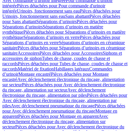
Avec commande d'urinoir intégrée
Pour commande d'urinoir
intégrée
Pièces détachées pour Pour commande d'urinoir
intégrée
Urinoirs, fonctionnement sans eau
Pièces détachées pour
Urinoirs, fonctionnement sans eau
Sans abattant
Pièces détachées
pour Sans abattant
Séparations d’urinoirs
Pièces détachées pour
Séparations d’urinoirs
Séparations d’urinoirs en matière
synthétique
Pièces détachées pour Séparations d’urinoirs en matière
synthétique
Séparations d’urinoirs en verre
Pièces détachées pour
Séparations d’urinoirs en verre
Séparations d’urinoirs en céramique
sanitaire
Pièces détachées pour Séparations d’urinoirs en céramique
sanitaire
Accessoires
Pièces détachées pour Accessoires
Siphons et
accessoires de siphon
Tubes de chasse, coudes de chasse et
raccords
Pièces détachées pour Tubes de chasse, coudes de chasse et
raccords
Matériel de fixation
Habillages latéraux
Commandes
dʼurinoir
Montage encastré
Pièces détachées pour Montage
encastré
Avec déclenchement électronique du rinçage, alimentation
sur secteur
Pièces détachées pour Avec déclenchement électronique
du rinçage, alimentation sur secteur
Avec déclenchement
électronique du rinçage, alimentation par piles
Pièces détachées pour
Avec déclenchement électronique du rinçage, alimentation par
piles
Avec déclenchement pneumatique du rinçage
Pièces détachées
pour Avec déclenchement pneumatique du rinçage
Montage en
apparent
Pièces détachées pour Montage en apparent
Avec
déclenchement électronique du rinçage, alimentation sur
secteur
Pièces détachées pour Avec déclenchement électronique du