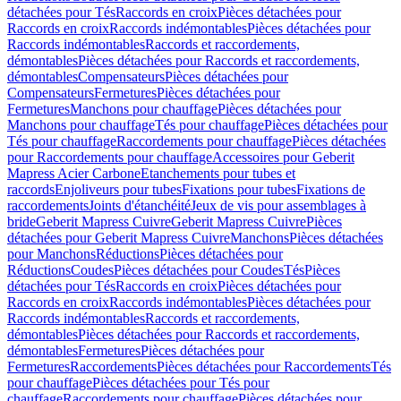
détachées pour Tés
Raccords en croix
Pièces détachées pour
Raccords en croix
Raccords indémontables
Pièces détachées pour
Raccords indémontables
Raccords et raccordements,
démontables
Pièces détachées pour Raccords et raccordements,
démontables
Compensateurs
Pièces détachées pour
Compensateurs
Fermetures
Pièces détachées pour
Fermetures
Manchons pour chauffage
Pièces détachées pour
Manchons pour chauffage
Tés pour chauffage
Pièces détachées pour
Tés pour chauffage
Raccordements pour chauffage
Pièces détachées
pour Raccordements pour chauffage
Accessoires pour Geberit
Mapress Acier Carbone
Etanchements pour tubes et
raccords
Enjoliveurs pour tubes
Fixations pour tubes
Fixations de
raccordements
Joints d'étanchéité
Jeux de vis pour assemblages à
bride
Geberit Mapress Cuivre
Geberit Mapress Cuivre
Pièces
détachées pour Geberit Mapress Cuivre
Manchons
Pièces détachées
pour Manchons
Réductions
Pièces détachées pour
Réductions
Coudes
Pièces détachées pour Coudes
Tés
Pièces
détachées pour Tés
Raccords en croix
Pièces détachées pour
Raccords en croix
Raccords indémontables
Pièces détachées pour
Raccords indémontables
Raccords et raccordements,
démontables
Pièces détachées pour Raccords et raccordements,
démontables
Fermetures
Pièces détachées pour
Fermetures
Raccordements
Pièces détachées pour Raccordements
Tés
pour chauffage
Pièces détachées pour Tés pour
chauffage
Raccordements pour chauffage
Pièces détachées pour