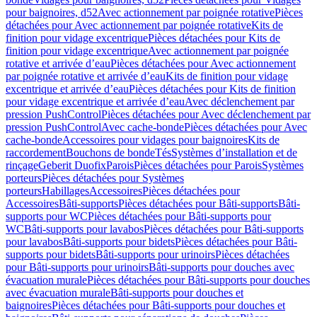
pour baignoires, d52
Avec actionnement par poignée rotative
Pièces
détachées pour Avec actionnement par poignée rotative
Kits de
finition pour vidage excentrique
Pièces détachées pour Kits de
finition pour vidage excentrique
Avec actionnement par poignée
rotative et arrivée d’eau
Pièces détachées pour Avec actionnement
par poignée rotative et arrivée d’eau
Kits de finition pour vidage
excentrique et arrivée d’eau
Pièces détachées pour Kits de finition
pour vidage excentrique et arrivée d’eau
Avec déclenchement par
pression PushControl
Pièces détachées pour Avec déclenchement par
pression PushControl
Avec cache-bonde
Pièces détachées pour Avec
cache-bonde
Accessoires pour vidages pour baignoires
Kits de
raccordement
Bouchons de bonde
Tés
Systèmes d’installation et de
rinçage
Geberit Duofix
Parois
Pièces détachées pour Parois
Systèmes
porteurs
Pièces détachées pour Systèmes
porteurs
Habillages
Accessoires
Pièces détachées pour
Accessoires
Bâti-supports
Pièces détachées pour Bâti-supports
Bâti-
supports pour WC
Pièces détachées pour Bâti-supports pour
WC
Bâti-supports pour lavabos
Pièces détachées pour Bâti-supports
pour lavabos
Bâti-supports pour bidets
Pièces détachées pour Bâti-
supports pour bidets
Bâti-supports pour urinoirs
Pièces détachées
pour Bâti-supports pour urinoirs
Bâti-supports pour douches avec
évacuation murale
Pièces détachées pour Bâti-supports pour douches
avec évacuation murale
Bâti-supports pour douches et
baignoires
Pièces détachées pour Bâti-supports pour douches et