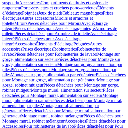
suspendu
Accessoires
Compartiments de tiroirs et casiers de
rangement
Porte-serviettes et crochets porte-serviettes
Éléments
d’éclairage
Poignées
Jeux de pieds
Tableaux magnétiques
Prises
électriques
Autres accessoires
Miroirs et armoires et
toilette
Miroirs
Pièces détachées pour Miroirs
Avec éclairage
intégré
Pièces détachées pour Avec éclairage intégré
Armoires de
toilette
Pièces détachées pour Armoires de toilette
Avec éclairage
intégré
Pièces détachées pour Avec éclairage
intégré
Accessoires
Éléments d’éclairage
Poignées
Autres
accessoires
Prises électriques
Robinetteries
Robinetteries de
lavabo
Pièces détachées pour Robinetteries de lavabo
Montage sur
gorge, alimentation sur secteur
Pièces détachées pour Montage sur
gorge, alimentation sur secteur
Montage sur gorge, alimentation par
piles
Pièces détachées pour Montage sur gorge, alimentation par
piles
Montage sur gorge, alimentation par générateur
Pièces détachées
pour Montage sur gorge, alimentation par générateur
Montage sur
gorge, robinet mitigeur
Pièces détachées pour Montage sur gorge,
robinet mitigeur
Montage mural, alimentation sur secteur
Pièces
détachées pour Montage mural, alimentation sur secteur
Montage
mural, alimentation par piles
Pièces détachées pour Montage mural,
alimentation par piles
Montage mural, alimentation par
générateur
Pièces détachées pour Montage mural, alimentation par
générateur
Montage mural, robinet mélangeur
Pièces détachées pour
Montage mural, robinet mélangeur
Accessoires
Pièces détachées pour
Accessoires
Pour robinetteries de lavabo
Pièces détachées pour Pour