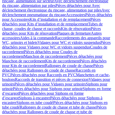
rinçage, alimentation sur secteur
Avec déclenchement électronique
du rinçage, alimentation par piles
Pièces détachées pour Avec
déclenchement électronique du rinçage, alimentation par piles
Avec
déclenchement pneumatique du rinçage
Accessoires
Pièces détachées
pour Accessoires
Kits d’installation et de remplacement
Pièces
détachées pour Kits d’installation et de remplacement
Tubes de
chasse, coudes de chasse et raccords
Kits de rénovation
Pièces
détachées pour Kits de rénovation
Plaques de fermeture
Autres
accessoires
Aides à la commande
Raccordements des appareils pour
WC, urinoirs et bidets
Vidages pour WC et vidoirs suspendus
Pièces
détachées pour Vidages pour WC et vidoirs suspendus
Coudes de
raccordement
Pièces détachées pour Coudes de
raccordement
Manchon de raccordement
Pièces détachées pour
Manchon de raccordement
Kits de raccordement
Pièces détachées
pour Kits de raccordement
Rallonges de coude de chasse
Pièces
détachées pour Rallonges de coude de chasse
Raccords en
PVC
Pièces détachées pour Raccords en PVC
Manchettes et cache-
boulons
Raccords de transition et pièces de connexion
Vidages pour
urinoirs
Pièces détachées pour Vidages pour urinoirs
Siphons pour
urinoir
Pièces détachées pour Siphons pour urinoir
Siphons en forme
d’escargot
Pièces détachées pour Siphons en forme
d’escargot
Siphons à encastrer
Pièces détachées pour Siphons à
encastrer
Siphons en tube coudé
Pièces détachées pour Siphons en
tube coudé
Rallonges de coude de chasse et tube de chasse
Pièces
détachées pour Rallonges de coude de chasse et tube de