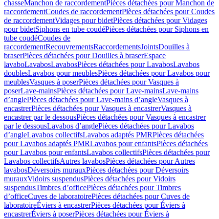
chasse
Manchon de raccordement
Pièces détachées pour Manchon de
raccordement
Coudes de raccordement
Pièces détachées pour Coudes
de raccordement
Vidages pour bidet
Pièces détachées pour Vidages
pour bidet
Siphons en tube coudé
Pièces détachées pour Siphons en
tube coudé
Coudes de
raccordement
Recouvrements
Raccordements
Joints
Douilles à
braser
Pièces détachées pour Douilles à braser
Espace
lavabo
Lavabos
Lavabos
Pièces détachées pour Lavabos
Lavabos
doubles
Lavabos pour meubles
Pièces détachées pour Lavabos pour
meubles
Vasques à poser
Pièces détachées pour Vasques à
poser
Lave-mains
Pièces détachées pour Lave-mains
Lave-mains
d’angle
Pièces détachées pour Lave-mains d’angle
Vasques à
encastrer
Pièces détachées pour Vasques à encastrer
Vasques à
encastrer par le dessous
Pièces détachées pour Vasques à encastrer
par le dessous
Lavabos d’angle
Pièces détachées pour Lavabos
d’angle
Lavabos collectifs
Lavabos adaptés PMR
Pièces détachées
pour Lavabos adaptés PMR
Lavabos pour enfants
Pièces détachées
pour Lavabos pour enfants
Lavabos collectifs
Pièces détachées pour
Lavabos collectifs
Autres lavabos
Pièces détachées pour Autres
lavabos
Déversoirs muraux
Pièces détachées pour Déversoirs
muraux
Vidoirs suspendus
Pièces détachées pour Vidoirs
suspendus
Timbres dʼoffice
Pièces détachées pour Timbres
dʼoffice
Cuves de laboratoire
Pièces détachées pour Cuves de
laboratoire
Éviers à encastrer
Pièces détachées pour Éviers à
encastrer
Éviers à poser
Pièces détachées pour Éviers à