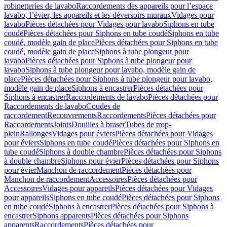
robinetteries de lavabo
Raccordements des appareils pour l’espace
lavabo, l’évier, les appareils et les déversoirs muraux
Vidages pour
lavabo
Pièces détachées pour Vidages pour lavabo
Siphons en tube
coudé
Pièces détachées pour Siphons en tube coudé
Siphons en tube
coudé, modèle gain de place
Pièces détachées pour Siphons en tube
coudé, modèle gain de place
Siphons à tube plongeur pour
lavabo
Pièces détachées pour Siphons à tube plongeur pour
lavabo
Siphons à tube plongeur pour lavabo, modèle gain de
place
Pièces détachées pour Siphons à tube plongeur pour lavabo,
modèle gain de place
Siphons à encastrer
Pièces détachées pour
Siphons à encastrer
Raccordements de lavabo
Pièces détachées pour
Raccordements de lavabo
Coudes de
raccordement
Recouvrements
Raccordements
Pièces détachées pour
Raccordements
Joints
Douilles à braser
Tubes de trop-
plein
Rallonges
Vidages pour éviers
Pièces détachées pour Vidages
pour éviers
Siphons en tube coudé
Pièces détachées pour Siphons en
tube coudé
Siphons à double chambre
Pièces détachées pour Siphons
à double chambre
Siphons pour évier
Pièces détachées pour Siphons
pour évier
Manchon de raccordement
Pièces détachées pour
Manchon de raccordement
Accessoires
Pièces détachées pour
Accessoires
Vidages pour appareils
Pièces détachées pour Vidages
pour appareils
Siphons en tube coudé
Pièces détachées pour Siphons
en tube coudé
Siphons à encastrer
Pièces détachées pour Siphons à
encastrer
Siphons apparents
Pièces détachées pour Siphons
apparents
Raccordements
Pièces détachées pour