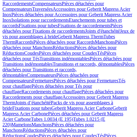
Raccordements
Compensateurs
Pièces détachées pour
Compensateurs
Traversées
Accessoires pour Geberit Mapress Acier
Inox
Pièces détachées pour Accessoires pour Geberit Mapress Acier
Inox
Isolations pour raccordements
Etanchements pour tubes et
raccords
Fixations pour tubes
Fixations de raccordements
Pièces
détachées pour Fixations de raccordements
Joints d'étanchéité
Jeux de
vis pour assemblages à bride
Geberit Mapress Therm
Tubes
Therm
Raccords
Pièces détachées pour Raccords
Manchons
Pièces
détachées pour Manchons
Réductions
Pièces détachées pour
Réductions
Coudes
Pièces détachées pour Coudes
Tés
Pièces
détachées pour Tés
Transitions indémontables
Pièces détachées pour
Transitions indémontables
Transitions et raccords, démontables
Pièces
détachées pour Transitions et raccords,
démontables
Compensateurs
Pièces détachées pour
Compensateurs
Fermetures
Pièces détachées pour Fermetures
Tés
pour chauffage
Pièces détachées pour Tés pour
chauffage
Raccordements pour chauffage
Pièces détachées pour
Raccordements pour chauffage
Accessoires pour Geberit Mapress
Therm
Joints d’étanchéité
Packs de vis pour assemblages à
bride
Fixations pour tubes
Geberit Mapress Acier Carbone
Geberit
Mapress Acier Carbone
Pièces détachées pour Geberit Mapress
Acier Carbone
Tubes 1.0034 (E 195)
Tubes 1.0215 (E
220)
Mamelons
Manchons
Pièces détachées pour
Manchons
Réductions
Pièces détachées pour
Réductions
Coudes
Pièces détachées pour Coudes
Tés
Pièces