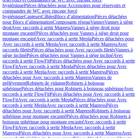
hygiénique
Pièces détachées pour Accessoires pour réservoirs et
commandes de WC avec rinçage forcé
hygiénique
Capteurs
Câbles
Blocs d’alimentation
Pièces détachées
pour Blocs d’alimentation
Composants réseau
Vannes
Vannes à siège
droit
Avec raccords à sertir Mapress
Vannes à siège droit pour
montage encastré
Pièces détachées pour Vannes à siège droit pour
montage encastré
Avec raccords à sertir Mepla
Pièces détachées pour
Avec raccords à sertir Mepla
Avec raccords à sertir Mapress
Avec
raccords filetés
Pièces détachées pour Avec raccords filetés
Vannes à
siège incliné
Pièces détachées pour Vannes à siège incliné
Avec
raccords à sertir FlowFit
Pièces détachées pour Avec raccords à sertir
FlowFit
Avec raccords à sertir Mepla
Pièces détachées pour Avec
raccords à sertir Mepla
Avec raccords à sertir Mapress
Pièces
détachées pour Avec raccords à sertir Mapress
Vannes de
prélèvement
Robinets de vidange
Robinets à boisseau
sphérique
Pièces détachées pour Robinets à boisseau sphérique
Avec
raccords à sertir FlowFit
Pièces détachées pour Avec raccords à sertir
FlowFit
Avec raccords à sertir Mepla
Pièces détachées pour Avec
raccords à sertir Mepla
Avec raccords à sertir Mapress
Pièces
détachées pour Avec raccords à sertir Mapress
Robinets à boisseau
sphérique pour montage encastré
Pièces détachées pour Robinets à
boisseau sphérique pour montage encastré
Avec raccords à sertir
FlowFit
Avec raccords à sertir Mepla
Avec raccords à sertir
Mapress
Pièces détachées pour Avec raccords à sertir Mapress
Avec