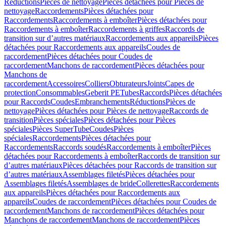
Réductions
Pièces de nettoyage
Pièces détachées pour Pièces de
nettoyage
Raccordements
Pièces détachées pour
Raccordements
Raccordements à emboîter
Pièces détachées pour
Raccordements à emboîter
Raccordements à griffes
Raccords de
transition sur d’autres matériaux
Raccordements aux appareils
Pièces
détachées pour Raccordements aux appareils
Coudes de
raccordement
Pièces détachées pour Coudes de
raccordement
Manchons de raccordement
Pièces détachées pour
Manchons de
raccordement
Accessoires
Colliers
Obturateurs
Joints
Capes de
protection
Consommables
Geberit PE
Tubes
Raccords
Pièces détachées
pour Raccords
Coudes
Embranchements
Réductions
Pièces de
nettoyage
Pièces détachées pour Pièces de nettoyage
Raccords de
transition
Pièces spéciales
Pièces détachées pour Pièces
spéciales
Pièces SuperTube
Coudes
Pièces
spéciales
Raccordements
Pièces détachées pour
Raccordements
Raccords soudés
Raccordements à emboîter
Pièces
détachées pour Raccordements à emboîter
Raccords de transition sur
d’autres matériaux
Pièces détachées pour Raccords de transition sur
d’autres matériaux
Assemblages filetés
Pièces détachées pour
Assemblages filetés
Assemblages de bride
Collerettes
Raccordements
aux appareils
Pièces détachées pour Raccordements aux
appareils
Coudes de raccordement
Pièces détachées pour Coudes de
raccordement
Manchons de raccordement
Pièces détachées pour
Manchons de raccordement
Manchons de raccordement
Pièces