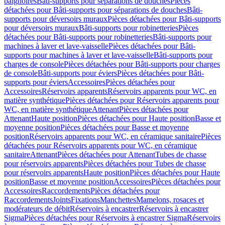
baignoires
Bâti-supports pour séparations de douches
Pièces
détachées pour Bâti-supports pour séparations de douches
Bâti-
supports pour déversoirs muraux
Pièces détachées pour Bâti-supports
pour déversoirs muraux
Bâti-supports pour robinetteries
Pièces
détachées pour Bâti-supports pour robinetteries
Bâti-supports pour
machines à laver et lave-vaisselle
Pièces détachées pour Bâti-
supports pour machines à laver et lave-vaisselle
Bâti-supports pour
charges de console
Pièces détachées pour Bâti-supports pour charges
de console
Bâti-supports pour éviers
Pièces détachées pour Bâti-
supports pour éviers
Accessoires
Pièces détachées pour
Accessoires
Réservoirs apparents
Réservoirs apparents pour WC, en
matière synthétique
Pièces détachées pour Réservoirs apparents pour
WC, en matière synthétique
Attenant
Pièces détachées pour
Attenant
Haute position
Pièces détachées pour Haute position
Basse et
moyenne position
Pièces détachées pour Basse et moyenne
position
Réservoirs apparents pour WC, en céramique sanitaire
Pièces
détachées pour Réservoirs apparents pour WC, en céramique
sanitaire
Attenant
Pièces détachées pour Attenant
Tubes de chasse
pour réservoirs apparents
Pièces détachées pour Tubes de chasse
pour réservoirs apparents
Haute position
Pièces détachées pour Haute
position
Basse et moyenne position
Accessoires
Pièces détachées pour
Accessoires
Raccordements
Pièces détachées pour
Raccordements
Joints
Fixations
Manchettes
Mamelons, rosaces et
modérateurs de débit
Réservoirs à encastrer
Réservoirs à encastrer
Sigma
Pièces détachées pour Réservoirs à encastrer Sigma
Réservoirs