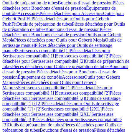
Outils de préparation de tubes
Bouchons d’essai de pression
Pièces
détachées pour Bouchons d’essai de pression
Équipements de
contrôle
Accessoires
Pièces détachées pour Accessoires
Outils pour
Geberit PushFit
Pièces détachées pour Outils pour Geberit
PushFit
Outils de préparation de tubes
Pièces détachées pour Outils
de préparation de tubes
Bouchons d'essai de pression
Pièces
détachées pour Bouchons d'essai de pression
Outils pour Geberit
Mepla
Pièces détachées pour Outils pour Geberit Mepla
Outils de
sertissage manuel
Pièces détachées pour Outils de sertissage
manuel
Sertisseuses compatibilité [1]
Pièces détachées pour
Sertisseuses compatibilité [1]
Sertisseuses compatibilité [2]
Pièces
détachées pour Sertisseuses compatibilité [2]
Outils de préparation de
tubes
Pièces détachées pour Outils de préparation de tubes
Bouchons
d'essai de pression
Pièces détachées pour Bouchons d'essai de
pression
Équipement de contrôle
Accessoires
Outils pour Geberit
Mapress
Pièces détachées pour Outils pour Geberit
Mapress
Sertisseuses compatibilité [1]
Pièces détachées pour
Sertisseuses compatibilité [1]
Sertisseuses compatibilité [2]
Pièces
détachées pour Sertisseuses compatibilité [2]
Outils de sertissage
compatibilité [1] / [2]
Pièces détachées pour Outils de sertissage
compatibilité [1] / [2]
Sertisseuses compatibilité [2XL]
Pièces
détachées pour Sertisseuses compatibilité [2XL]
Sertisseuses
compatibilité [3]
Pièces détachées pour Sertisseuses compatibilité
[3]
Outils de préparation de tubes
Pièces détachées pour Outils de
préparation de tubes
Bouchons d'essai de pression
Pièces détachées