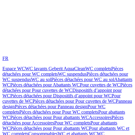
FR
Espace WC
WC lavants Geberit AquaClean
WC complets
Pièces
détachées pour WC complets
WC suspendus
Pièces détachées pour
WC suspendus
WC au sol
Pièces détachées pour WC au sol
Abattants
WC
Pièces détachées pour Abattants WC
Pour cuvettes de WC
Pièces
détachées pour Pour cuvettes de WC
Dispositifs d’appoint pour
WC
Pièces détachées pour Dispositifs d’appoint pour WC
Pour
cuvettes de WC
Pièces détachées pour Pour cuvettes de WC
Panneau
design
Pièces détachées pour Panneau design
Pour WC
complets
Pièces détachées pour Pour WC complets
Pour abattants
WC
Pièces détachées pour Pour abattants WC
Accessoires
Pièces
détachées pour Accessoires
Pour WC complets
Pour abattants
WC
Pièces détachées pour Pour abattants WC
Pour abattants WC et
WC complets
Consommables
WC et abattants WC
WC