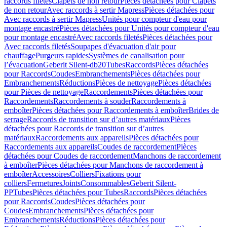
raccords filetés
Clapets de non retour
Pièces détachées pour Clapets
de non retour
Avec raccords à sertir Mapress
Pièces détachées pour
Avec raccords à sertir Mapress
Unités pour compteur d'eau pour
montage encastré
Pièces détachées pour Unités pour compteur d'eau
pour montage encastré
Avec raccords filetés
Pièces détachées pour
Avec raccords filetés
Soupapes d'évacuation d'air pour
chauffage
Purgeurs rapides
Systèmes de canalisation pour
l’évacuation
Geberit Silent-db20
Tubes
Raccords
Pièces détachées
pour Raccords
Coudes
Embranchements
Pièces détachées pour
Embranchements
Réductions
Pièces de nettoyage
Pièces détachées
pour Pièces de nettoyage
Raccordements
Pièces détachées pour
Raccordements
Raccordements à souder
Raccordements à
emboîter
Pièces détachées pour Raccordements à emboîter
Brides de
serrage
Raccords de transition sur d’autres matériaux
Pièces
détachées pour Raccords de transition sur d’autres
matériaux
Raccordements aux appareils
Pièces détachées pour
Raccordements aux appareils
Coudes de raccordement
Pièces
détachées pour Coudes de raccordement
Manchons de raccordement
à emboîter
Pièces détachées pour Manchons de raccordement à
emboîter
Accessoires
Colliers
Fixations pour
colliers
Fermetures
Joints
Consommables
Geberit Silent-
PP
Tubes
Pièces détachées pour Tubes
Raccords
Pièces détachées
pour Raccords
Coudes
Pièces détachées pour
Coudes
Embranchements
Pièces détachées pour
Embranchements
Réductions
Pièces détachées pour