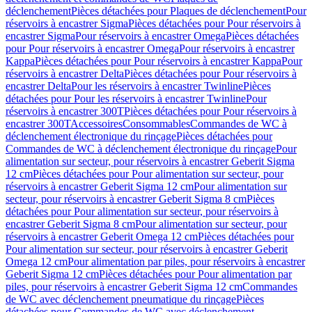
déclenchement
Pièces détachées pour Plaques de déclenchement
Pour
réservoirs à encastrer Sigma
Pièces détachées pour Pour réservoirs à
encastrer Sigma
Pour réservoirs à encastrer Omega
Pièces détachées
pour Pour réservoirs à encastrer Omega
Pour réservoirs à encastrer
Kappa
Pièces détachées pour Pour réservoirs à encastrer Kappa
Pour
réservoirs à encastrer Delta
Pièces détachées pour Pour réservoirs à
encastrer Delta
Pour les réservoirs à encastrer Twinline
Pièces
détachées pour Pour les réservoirs à encastrer Twinline
Pour
réservoirs à encastrer 300T
Pièces détachées pour Pour réservoirs à
encastrer 300T
Accessoires
Consommables
Commandes de WC à
déclenchement électronique du rinçage
Pièces détachées pour
Commandes de WC à déclenchement électronique du rinçage
Pour
alimentation sur secteur, pour réservoirs à encastrer Geberit Sigma
12 cm
Pièces détachées pour Pour alimentation sur secteur, pour
réservoirs à encastrer Geberit Sigma 12 cm
Pour alimentation sur
secteur, pour réservoirs à encastrer Geberit Sigma 8 cm
Pièces
détachées pour Pour alimentation sur secteur, pour réservoirs à
encastrer Geberit Sigma 8 cm
Pour alimentation sur secteur, pour
réservoirs à encastrer Geberit Omega 12 cm
Pièces détachées pour
Pour alimentation sur secteur, pour réservoirs à encastrer Geberit
Omega 12 cm
Pour alimentation par piles, pour réservoirs à encastrer
Geberit Sigma 12 cm
Pièces détachées pour Pour alimentation par
piles, pour réservoirs à encastrer Geberit Sigma 12 cm
Commandes
de WC avec déclenchement pneumatique du rinçage
Pièces
détachées pour Commandes de WC avec déclenchement