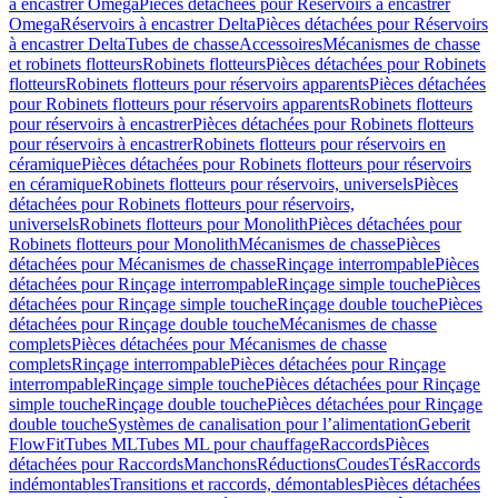
à encastrer Omega
Pièces détachées pour Réservoirs à encastrer
Omega
Réservoirs à encastrer Delta
Pièces détachées pour Réservoirs
à encastrer Delta
Tubes de chasse
Accessoires
Mécanismes de chasse
et robinets flotteurs
Robinets flotteurs
Pièces détachées pour Robinets
flotteurs
Robinets flotteurs pour réservoirs apparents
Pièces détachées
pour Robinets flotteurs pour réservoirs apparents
Robinets flotteurs
pour réservoirs à encastrer
Pièces détachées pour Robinets flotteurs
pour réservoirs à encastrer
Robinets flotteurs pour réservoirs en
céramique
Pièces détachées pour Robinets flotteurs pour réservoirs
en céramique
Robinets flotteurs pour réservoirs, universels
Pièces
détachées pour Robinets flotteurs pour réservoirs,
universels
Robinets flotteurs pour Monolith
Pièces détachées pour
Robinets flotteurs pour Monolith
Mécanismes de chasse
Pièces
détachées pour Mécanismes de chasse
Rinçage interrompable
Pièces
détachées pour Rinçage interrompable
Rinçage simple touche
Pièces
détachées pour Rinçage simple touche
Rinçage double touche
Pièces
détachées pour Rinçage double touche
Mécanismes de chasse
complets
Pièces détachées pour Mécanismes de chasse
complets
Rinçage interrompable
Pièces détachées pour Rinçage
interrompable
Rinçage simple touche
Pièces détachées pour Rinçage
simple touche
Rinçage double touche
Pièces détachées pour Rinçage
double touche
Systèmes de canalisation pour l’alimentation
Geberit
FlowFit
Tubes ML
Tubes ML pour chauffage
Raccords
Pièces
détachées pour Raccords
Manchons
Réductions
Coudes
Tés
Raccords
indémontables
Transitions et raccords, démontables
Pièces détachées