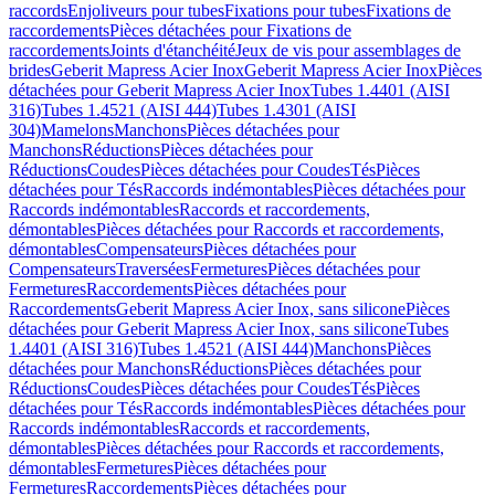
raccords
Enjoliveurs pour tubes
Fixations pour tubes
Fixations de
raccordements
Pièces détachées pour Fixations de
raccordements
Joints d'étanchéité
Jeux de vis pour assemblages de
brides
Geberit Mapress Acier Inox
Geberit Mapress Acier Inox
Pièces
détachées pour Geberit Mapress Acier Inox
Tubes 1.4401 (AISI
316)
Tubes 1.4521 (AISI 444)
Tubes 1.4301 (AISI
304)
Mamelons
Manchons
Pièces détachées pour
Manchons
Réductions
Pièces détachées pour
Réductions
Coudes
Pièces détachées pour Coudes
Tés
Pièces
détachées pour Tés
Raccords indémontables
Pièces détachées pour
Raccords indémontables
Raccords et raccordements,
démontables
Pièces détachées pour Raccords et raccordements,
démontables
Compensateurs
Pièces détachées pour
Compensateurs
Traversées
Fermetures
Pièces détachées pour
Fermetures
Raccordements
Pièces détachées pour
Raccordements
Geberit Mapress Acier Inox, sans silicone
Pièces
détachées pour Geberit Mapress Acier Inox, sans silicone
Tubes
1.4401 (AISI 316)
Tubes 1.4521 (AISI 444)
Manchons
Pièces
détachées pour Manchons
Réductions
Pièces détachées pour
Réductions
Coudes
Pièces détachées pour Coudes
Tés
Pièces
détachées pour Tés
Raccords indémontables
Pièces détachées pour
Raccords indémontables
Raccords et raccordements,
démontables
Pièces détachées pour Raccords et raccordements,
démontables
Fermetures
Pièces détachées pour
Fermetures
Raccordements
Pièces détachées pour