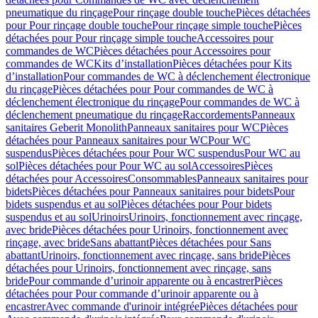
pneumatique du rinçage
Pour rinçage double touche
Pièces détachées
pour Pour rinçage double touche
Pour rinçage simple touche
Pièces
détachées pour Pour rinçage simple touche
Accessoires pour
commandes de WC
Pièces détachées pour Accessoires pour
commandes de WC
Kits d’installation
Pièces détachées pour Kits
d’installation
Pour commandes de WC à déclenchement électronique
du rinçage
Pièces détachées pour Pour commandes de WC à
déclenchement électronique du rinçage
Pour commandes de WC à
déclenchement pneumatique du rinçage
Raccordements
Panneaux
sanitaires Geberit Monolith
Panneaux sanitaires pour WC
Pièces
détachées pour Panneaux sanitaires pour WC
Pour WC
suspendus
Pièces détachées pour Pour WC suspendus
Pour WC au
sol
Pièces détachées pour Pour WC au sol
Accessoires
Pièces
détachées pour Accessoires
Consommables
Panneaux sanitaires pour
bidets
Pièces détachées pour Panneaux sanitaires pour bidets
Pour
bidets suspendus et au sol
Pièces détachées pour Pour bidets
suspendus et au sol
Urinoirs
Urinoirs, fonctionnement avec rinçage,
avec bride
Pièces détachées pour Urinoirs, fonctionnement avec
rinçage, avec bride
Sans abattant
Pièces détachées pour Sans
abattant
Urinoirs, fonctionnement avec rinçage, sans bride
Pièces
détachées pour Urinoirs, fonctionnement avec rinçage, sans
bride
Pour commande d’urinoir apparente ou à encastrer
Pièces
détachées pour Pour commande d’urinoir apparente ou à
encastrer
Avec commande d'urinoir intégrée
Pièces détachées pour