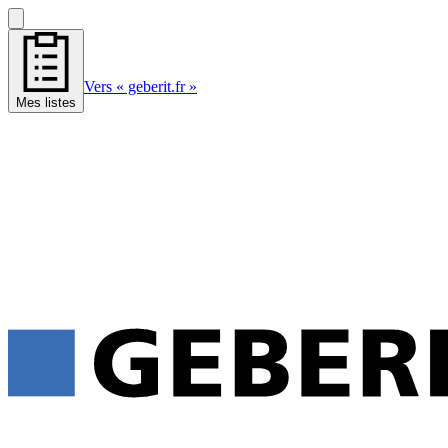
Vers « geberit.fr »
Mes listes