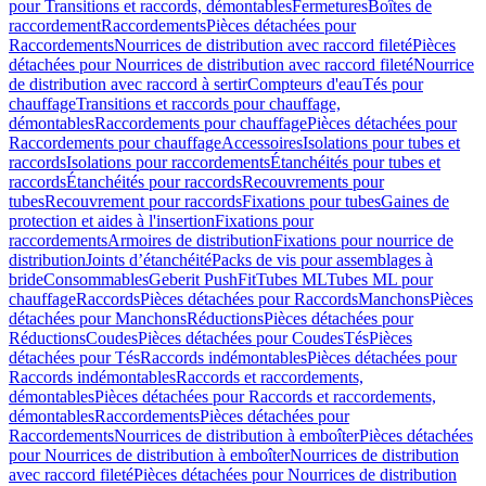
pour Transitions et raccords, démontables
Fermetures
Boîtes de
raccordement
Raccordements
Pièces détachées pour
Raccordements
Nourrices de distribution avec raccord fileté
Pièces
détachées pour Nourrices de distribution avec raccord fileté
Nourrice
de distribution avec raccord à sertir
Compteurs d'eau
Tés pour
chauffage
Transitions et raccords pour chauffage,
démontables
Raccordements pour chauffage
Pièces détachées pour
Raccordements pour chauffage
Accessoires
Isolations pour tubes et
raccords
Isolations pour raccordements
Étanchéités pour tubes et
raccords
Étanchéités pour raccords
Recouvrements pour
tubes
Recouvrement pour raccords
Fixations pour tubes
Gaines de
protection et aides à l'insertion
Fixations pour
raccordements
Armoires de distribution
Fixations pour nourrice de
distribution
Joints d’étanchéité
Packs de vis pour assemblages à
bride
Consommables
Geberit PushFit
Tubes ML
Tubes ML pour
chauffage
Raccords
Pièces détachées pour Raccords
Manchons
Pièces
détachées pour Manchons
Réductions
Pièces détachées pour
Réductions
Coudes
Pièces détachées pour Coudes
Tés
Pièces
détachées pour Tés
Raccords indémontables
Pièces détachées pour
Raccords indémontables
Raccords et raccordements,
démontables
Pièces détachées pour Raccords et raccordements,
démontables
Raccordements
Pièces détachées pour
Raccordements
Nourrices de distribution à emboîter
Pièces détachées
pour Nourrices de distribution à emboîter
Nourrices de distribution
avec raccord fileté
Pièces détachées pour Nourrices de distribution