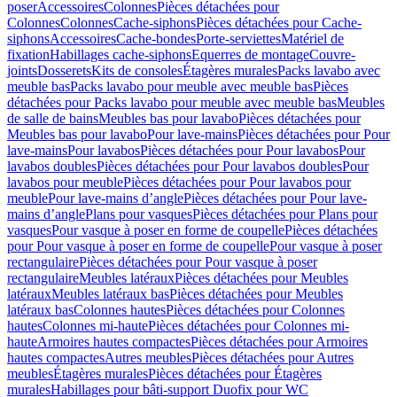
poser
Accessoires
Colonnes
Pièces détachées pour
Colonnes
Colonnes
Cache-siphons
Pièces détachées pour Cache-
siphons
Accessoires
Cache-bondes
Porte-serviettes
Matériel de
fixation
Habillages cache-siphons
Equerres de montage
Couvre-
joints
Dosserets
Kits de consoles
Étagères murales
Packs lavabo avec
meuble bas
Packs lavabo pour meuble avec meuble bas
Pièces
détachées pour Packs lavabo pour meuble avec meuble bas
Meubles
de salle de bains
Meubles bas pour lavabo
Pièces détachées pour
Meubles bas pour lavabo
Pour lave-mains
Pièces détachées pour Pour
lave-mains
Pour lavabos
Pièces détachées pour Pour lavabos
Pour
lavabos doubles
Pièces détachées pour Pour lavabos doubles
Pour
lavabos pour meuble
Pièces détachées pour Pour lavabos pour
meuble
Pour lave-mains d’angle
Pièces détachées pour Pour lave-
mains d’angle
Plans pour vasques
Pièces détachées pour Plans pour
vasques
Pour vasque à poser en forme de coupelle
Pièces détachées
pour Pour vasque à poser en forme de coupelle
Pour vasque à poser
rectangulaire
Pièces détachées pour Pour vasque à poser
rectangulaire
Meubles latéraux
Pièces détachées pour Meubles
latéraux
Meubles latéraux bas
Pièces détachées pour Meubles
latéraux bas
Colonnes hautes
Pièces détachées pour Colonnes
hautes
Colonnes mi-haute
Pièces détachées pour Colonnes mi-
haute
Armoires hautes compactes
Pièces détachées pour Armoires
hautes compactes
Autres meubles
Pièces détachées pour Autres
meubles
Étagères murales
Pièces détachées pour Étagères
murales
Habillages pour bâti-support Duofix pour WC