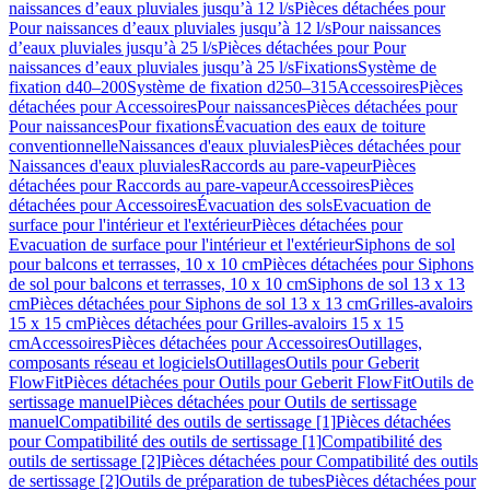
naissances d’eaux pluviales jusqu’à 12 l/s
Pièces détachées pour
Pour naissances d’eaux pluviales jusqu’à 12 l/s
Pour naissances
d’eaux pluviales jusqu’à 25 l/s
Pièces détachées pour Pour
naissances d’eaux pluviales jusqu’à 25 l/s
Fixations
Système de
fixation d40–200
Système de fixation d250–315
Accessoires
Pièces
détachées pour Accessoires
Pour naissances
Pièces détachées pour
Pour naissances
Pour fixations
Évacuation des eaux de toiture
conventionnelle
Naissances d'eaux pluviales
Pièces détachées pour
Naissances d'eaux pluviales
Raccords au pare-vapeur
Pièces
détachées pour Raccords au pare-vapeur
Accessoires
Pièces
détachées pour Accessoires
Évacuation des sols
Evacuation de
surface pour l'intérieur et l'extérieur
Pièces détachées pour
Evacuation de surface pour l'intérieur et l'extérieur
Siphons de sol
pour balcons et terrasses, 10 x 10 cm
Pièces détachées pour Siphons
de sol pour balcons et terrasses, 10 x 10 cm
Siphons de sol 13 x 13
cm
Pièces détachées pour Siphons de sol 13 x 13 cm
Grilles-avaloirs
15 x 15 cm
Pièces détachées pour Grilles-avaloirs 15 x 15
cm
Accessoires
Pièces détachées pour Accessoires
Outillages,
composants réseau et logiciels
Outillages
Outils pour Geberit
FlowFit
Pièces détachées pour Outils pour Geberit FlowFit
Outils de
sertissage manuel
Pièces détachées pour Outils de sertissage
manuel
Compatibilité des outils de sertissage [1]
Pièces détachées
pour Compatibilité des outils de sertissage [1]
Compatibilité des
outils de sertissage [2]
Pièces détachées pour Compatibilité des outils
de sertissage [2]
Outils de préparation de tubes
Pièces détachées pour