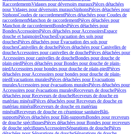
Raccordements
Vidages pour déversoirs muraux
Pièces détachées
pour Vidages pour déversoirs muraux
Siphons
Pièces détachées pour
Siphons
Coudes de raccordement
Pièces détachées pour Coudes de
raccordement
Manchon de raccordement
Pièces détachées pour
Manchon de raccordement
Bondes
Pièces détachées pour
Bondes
Accessoires
Pièces détachées pour Accessoires
Espace
douche et baignoire
Douches
Évacuation des sols pour
douches
Pièces détachées pour Évacuation des sols pour
douches
Canivelles de douche
Pièces détachées pour Canivelles de
douche
Accessoires pour canivelles de douche
Pièces détachées pour
Accessoires pour canivelles de douche
Bondes pour douche de
plain-pied
Pièces détachées pour Bondes pour douche de plain-
pied
Accessoires pour bondes pour douche de plain-pied
Pièces
détachées pour Accessoires pour bondes pour douche de plain-
pied
Evacuations murales
Pièces détachées pour Evacuations
murales
Accessoires pour évacuations murales
Pièces détachées pour
Accessoires pour évacuations murales
Receveurs de douche
Pièces
détachées pour Receveurs de douche
Receveurs de douche en
matériau minéral
Pièces détachées pour Receveurs de douche en
matériau minéral
Receveurs de douche en matériau
minéral
Receveurs de douche en céramique sanitaire
Bâti-
supports
Pièces détachées pour Bâti-supports
Bondes pour receveurs
de douche spécifiques
Pièces détachées pour Bondes pour receveurs
de douche spécifiques
Accessoires
Séparations de douche
Pièces
détachées pour Séparations de douche
Séparations de douche