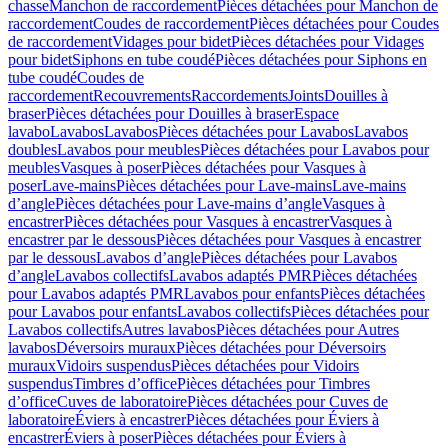
chasse
Manchon de raccordement
Pièces détachées pour Manchon de
raccordement
Coudes de raccordement
Pièces détachées pour Coudes
de raccordement
Vidages pour bidet
Pièces détachées pour Vidages
pour bidet
Siphons en tube coudé
Pièces détachées pour Siphons en
tube coudé
Coudes de
raccordement
Recouvrements
Raccordements
Joints
Douilles à
braser
Pièces détachées pour Douilles à braser
Espace
lavabo
Lavabos
Lavabos
Pièces détachées pour Lavabos
Lavabos
doubles
Lavabos pour meubles
Pièces détachées pour Lavabos pour
meubles
Vasques à poser
Pièces détachées pour Vasques à
poser
Lave-mains
Pièces détachées pour Lave-mains
Lave-mains
d’angle
Pièces détachées pour Lave-mains d’angle
Vasques à
encastrer
Pièces détachées pour Vasques à encastrer
Vasques à
encastrer par le dessous
Pièces détachées pour Vasques à encastrer
par le dessous
Lavabos d’angle
Pièces détachées pour Lavabos
d’angle
Lavabos collectifs
Lavabos adaptés PMR
Pièces détachées
pour Lavabos adaptés PMR
Lavabos pour enfants
Pièces détachées
pour Lavabos pour enfants
Lavabos collectifs
Pièces détachées pour
Lavabos collectifs
Autres lavabos
Pièces détachées pour Autres
lavabos
Déversoirs muraux
Pièces détachées pour Déversoirs
muraux
Vidoirs suspendus
Pièces détachées pour Vidoirs
suspendus
Timbres dʼoffice
Pièces détachées pour Timbres
dʼoffice
Cuves de laboratoire
Pièces détachées pour Cuves de
laboratoire
Éviers à encastrer
Pièces détachées pour Éviers à
encastrer
Éviers à poser
Pièces détachées pour Éviers à