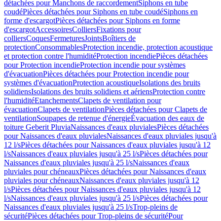
détachées pour Manchons de raccordement
Siphons en tube
coudé
Pièces détachées pour Siphons en tube coudé
Siphons en
forme d'escargot
Pièces détachées pour Siphons en forme
d'escargot
Accessoires
Colliers
Fixations pour
colliers
Coques
Fermetures
Joints
Boîtiers de
protection
Consommables
Protection incendie, protection acoustique
et protection contre l'humidité
Protection incendie
Pièces détachées
pour Protection incendie
Protection incendie pour systèmes
d'évacuation
Pièces détachées pour Protection incendie pour
systèmes d'évacuation
Protection acoustique
Isolations des bruits
solidiens
Isolations des bruits solidiens et aériens
Protection contre
l'humidité
Etanchements
Clapets de ventilation pour
évacuation
Clapets de ventilation
Pièces détachées pour Clapets de
ventilation
Soupapes de retenue d'énergie
Évacuation des eaux de
toiture Geberit Pluvia
Naissances d'eaux pluviales
Pièces détachées
pour Naissances d'eaux pluviales
Naissances d'eaux pluviales jusqu'à
12 l/s
Pièces détachées pour Naissances d'eaux pluviales jusqu'à 12
l/s
Naissances d'eaux pluviales jusqu'à 25 l/s
Pièces détachées pour
Naissances d'eaux pluviales jusqu'à 25 l/s
Naissances d'eaux
pluviales pour chéneaux
Pièces détachées pour Naissances d'eaux
pluviales pour chéneaux
Naissances d'eaux pluviales jusqu'à 12
l/s
Pièces détachées pour Naissances d'eaux pluviales jusqu'à 12
l/s
Naissances d'eaux pluviales jusqu'à 25 l/s
Pièces détachées pour
Naissances d'eaux pluviales jusqu'à 25 l/s
Trop-pleins de
sécurité
Pièces détachées pour Trop-pleins de sécurité
Pour