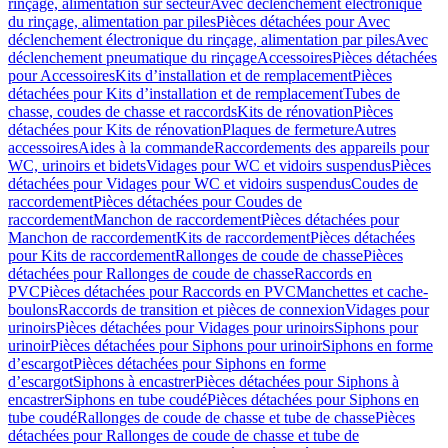
rinçage, alimentation sur secteur
Avec déclenchement électronique
du rinçage, alimentation par piles
Pièces détachées pour Avec
déclenchement électronique du rinçage, alimentation par piles
Avec
déclenchement pneumatique du rinçage
Accessoires
Pièces détachées
pour Accessoires
Kits d’installation et de remplacement
Pièces
détachées pour Kits d’installation et de remplacement
Tubes de
chasse, coudes de chasse et raccords
Kits de rénovation
Pièces
détachées pour Kits de rénovation
Plaques de fermeture
Autres
accessoires
Aides à la commande
Raccordements des appareils pour
WC, urinoirs et bidets
Vidages pour WC et vidoirs suspendus
Pièces
détachées pour Vidages pour WC et vidoirs suspendus
Coudes de
raccordement
Pièces détachées pour Coudes de
raccordement
Manchon de raccordement
Pièces détachées pour
Manchon de raccordement
Kits de raccordement
Pièces détachées
pour Kits de raccordement
Rallonges de coude de chasse
Pièces
détachées pour Rallonges de coude de chasse
Raccords en
PVC
Pièces détachées pour Raccords en PVC
Manchettes et cache-
boulons
Raccords de transition et pièces de connexion
Vidages pour
urinoirs
Pièces détachées pour Vidages pour urinoirs
Siphons pour
urinoir
Pièces détachées pour Siphons pour urinoir
Siphons en forme
d’escargot
Pièces détachées pour Siphons en forme
d’escargot
Siphons à encastrer
Pièces détachées pour Siphons à
encastrer
Siphons en tube coudé
Pièces détachées pour Siphons en
tube coudé
Rallonges de coude de chasse et tube de chasse
Pièces
détachées pour Rallonges de coude de chasse et tube de