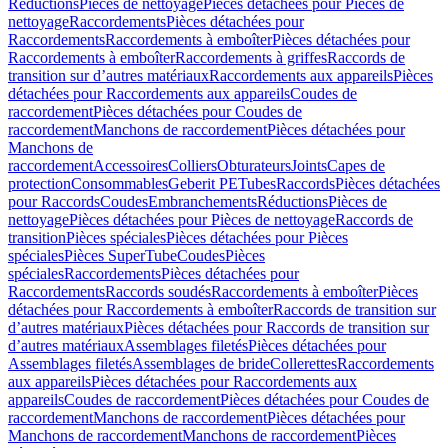
Réductions
Pièces de nettoyage
Pièces détachées pour Pièces de
nettoyage
Raccordements
Pièces détachées pour
Raccordements
Raccordements à emboîter
Pièces détachées pour
Raccordements à emboîter
Raccordements à griffes
Raccords de
transition sur d’autres matériaux
Raccordements aux appareils
Pièces
détachées pour Raccordements aux appareils
Coudes de
raccordement
Pièces détachées pour Coudes de
raccordement
Manchons de raccordement
Pièces détachées pour
Manchons de
raccordement
Accessoires
Colliers
Obturateurs
Joints
Capes de
protection
Consommables
Geberit PE
Tubes
Raccords
Pièces détachées
pour Raccords
Coudes
Embranchements
Réductions
Pièces de
nettoyage
Pièces détachées pour Pièces de nettoyage
Raccords de
transition
Pièces spéciales
Pièces détachées pour Pièces
spéciales
Pièces SuperTube
Coudes
Pièces
spéciales
Raccordements
Pièces détachées pour
Raccordements
Raccords soudés
Raccordements à emboîter
Pièces
détachées pour Raccordements à emboîter
Raccords de transition sur
d’autres matériaux
Pièces détachées pour Raccords de transition sur
d’autres matériaux
Assemblages filetés
Pièces détachées pour
Assemblages filetés
Assemblages de bride
Collerettes
Raccordements
aux appareils
Pièces détachées pour Raccordements aux
appareils
Coudes de raccordement
Pièces détachées pour Coudes de
raccordement
Manchons de raccordement
Pièces détachées pour
Manchons de raccordement
Manchons de raccordement
Pièces