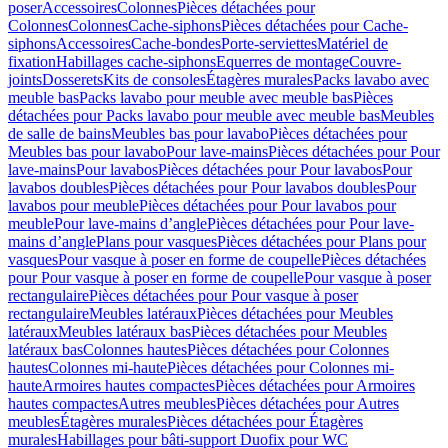
poser
Accessoires
Colonnes
Pièces détachées pour
Colonnes
Colonnes
Cache-siphons
Pièces détachées pour Cache-
siphons
Accessoires
Cache-bondes
Porte-serviettes
Matériel de
fixation
Habillages cache-siphons
Equerres de montage
Couvre-
joints
Dosserets
Kits de consoles
Étagères murales
Packs lavabo avec
meuble bas
Packs lavabo pour meuble avec meuble bas
Pièces
détachées pour Packs lavabo pour meuble avec meuble bas
Meubles
de salle de bains
Meubles bas pour lavabo
Pièces détachées pour
Meubles bas pour lavabo
Pour lave-mains
Pièces détachées pour Pour
lave-mains
Pour lavabos
Pièces détachées pour Pour lavabos
Pour
lavabos doubles
Pièces détachées pour Pour lavabos doubles
Pour
lavabos pour meuble
Pièces détachées pour Pour lavabos pour
meuble
Pour lave-mains d’angle
Pièces détachées pour Pour lave-
mains d’angle
Plans pour vasques
Pièces détachées pour Plans pour
vasques
Pour vasque à poser en forme de coupelle
Pièces détachées
pour Pour vasque à poser en forme de coupelle
Pour vasque à poser
rectangulaire
Pièces détachées pour Pour vasque à poser
rectangulaire
Meubles latéraux
Pièces détachées pour Meubles
latéraux
Meubles latéraux bas
Pièces détachées pour Meubles
latéraux bas
Colonnes hautes
Pièces détachées pour Colonnes
hautes
Colonnes mi-haute
Pièces détachées pour Colonnes mi-
haute
Armoires hautes compactes
Pièces détachées pour Armoires
hautes compactes
Autres meubles
Pièces détachées pour Autres
meubles
Étagères murales
Pièces détachées pour Étagères
murales
Habillages pour bâti-support Duofix pour WC