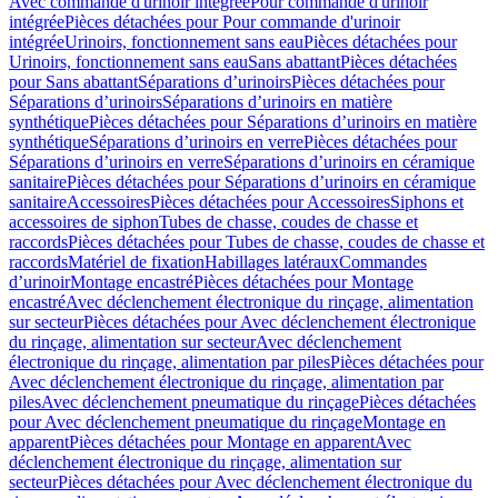
Avec commande d'urinoir intégrée
Pour commande d'urinoir
intégrée
Pièces détachées pour Pour commande d'urinoir
intégrée
Urinoirs, fonctionnement sans eau
Pièces détachées pour
Urinoirs, fonctionnement sans eau
Sans abattant
Pièces détachées
pour Sans abattant
Séparations d’urinoirs
Pièces détachées pour
Séparations d’urinoirs
Séparations d’urinoirs en matière
synthétique
Pièces détachées pour Séparations d’urinoirs en matière
synthétique
Séparations d’urinoirs en verre
Pièces détachées pour
Séparations d’urinoirs en verre
Séparations d’urinoirs en céramique
sanitaire
Pièces détachées pour Séparations d’urinoirs en céramique
sanitaire
Accessoires
Pièces détachées pour Accessoires
Siphons et
accessoires de siphon
Tubes de chasse, coudes de chasse et
raccords
Pièces détachées pour Tubes de chasse, coudes de chasse et
raccords
Matériel de fixation
Habillages latéraux
Commandes
dʼurinoir
Montage encastré
Pièces détachées pour Montage
encastré
Avec déclenchement électronique du rinçage, alimentation
sur secteur
Pièces détachées pour Avec déclenchement électronique
du rinçage, alimentation sur secteur
Avec déclenchement
électronique du rinçage, alimentation par piles
Pièces détachées pour
Avec déclenchement électronique du rinçage, alimentation par
piles
Avec déclenchement pneumatique du rinçage
Pièces détachées
pour Avec déclenchement pneumatique du rinçage
Montage en
apparent
Pièces détachées pour Montage en apparent
Avec
déclenchement électronique du rinçage, alimentation sur
secteur
Pièces détachées pour Avec déclenchement électronique du