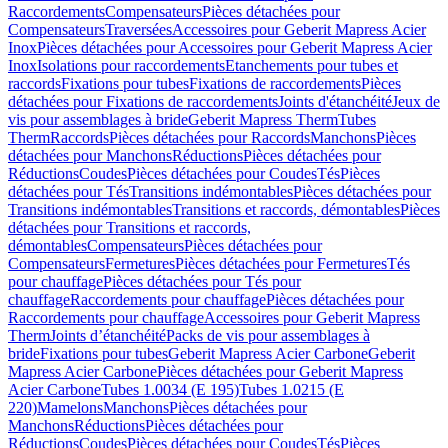
Raccordements
Compensateurs
Pièces détachées pour
Compensateurs
Traversées
Accessoires pour Geberit Mapress Acier
Inox
Pièces détachées pour Accessoires pour Geberit Mapress Acier
Inox
Isolations pour raccordements
Etanchements pour tubes et
raccords
Fixations pour tubes
Fixations de raccordements
Pièces
détachées pour Fixations de raccordements
Joints d'étanchéité
Jeux de
vis pour assemblages à bride
Geberit Mapress Therm
Tubes
Therm
Raccords
Pièces détachées pour Raccords
Manchons
Pièces
détachées pour Manchons
Réductions
Pièces détachées pour
Réductions
Coudes
Pièces détachées pour Coudes
Tés
Pièces
détachées pour Tés
Transitions indémontables
Pièces détachées pour
Transitions indémontables
Transitions et raccords, démontables
Pièces
détachées pour Transitions et raccords,
démontables
Compensateurs
Pièces détachées pour
Compensateurs
Fermetures
Pièces détachées pour Fermetures
Tés
pour chauffage
Pièces détachées pour Tés pour
chauffage
Raccordements pour chauffage
Pièces détachées pour
Raccordements pour chauffage
Accessoires pour Geberit Mapress
Therm
Joints d’étanchéité
Packs de vis pour assemblages à
bride
Fixations pour tubes
Geberit Mapress Acier Carbone
Geberit
Mapress Acier Carbone
Pièces détachées pour Geberit Mapress
Acier Carbone
Tubes 1.0034 (E 195)
Tubes 1.0215 (E
220)
Mamelons
Manchons
Pièces détachées pour
Manchons
Réductions
Pièces détachées pour
Réductions
Coudes
Pièces détachées pour Coudes
Tés
Pièces