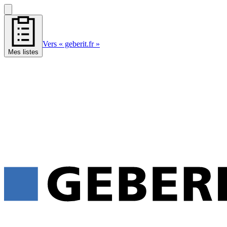
Vers « geberit.fr »
Mes listes