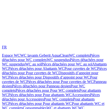
FR
Espace WC
WC lavants Geberit AquaClean
WC complets
Pièces
détachées pour WC complets
WC suspendus
Pièces détachées pour
WC suspendus
WC au sol
Pièces détachées pour WC au sol
Abattants
WC
Pièces détachées pour Abattants WC
Pour cuvettes de WC
Pièces
détachées pour Pour cuvettes de WC
Dispositifs d’appoint pour
WC
Pièces détachées pour Dispositifs d’appoint pour WC
Pour
cuvettes de WC
Pièces détachées pour Pour cuvettes de WC
Panneau
design
Pièces détachées pour Panneau design
Pour WC
complets
Pièces détachées pour Pour WC complets
Pour abattants
WC
Pièces détachées pour Pour abattants WC
Accessoires
Pièces
détachées pour Accessoires
Pour WC complets
Pour abattants
WC
Pièces détachées pour Pour abattants WC
Pour abattants WC et
WC complets
Consommables
WC et abattants WC
WC