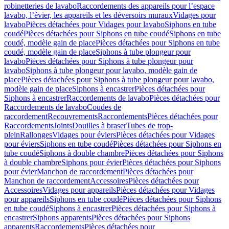
robinetteries de lavabo
Raccordements des appareils pour l’espace
lavabo, l’évier, les appareils et les déversoirs muraux
Vidages pour
lavabo
Pièces détachées pour Vidages pour lavabo
Siphons en tube
coudé
Pièces détachées pour Siphons en tube coudé
Siphons en tube
coudé, modèle gain de place
Pièces détachées pour Siphons en tube
coudé, modèle gain de place
Siphons à tube plongeur pour
lavabo
Pièces détachées pour Siphons à tube plongeur pour
lavabo
Siphons à tube plongeur pour lavabo, modèle gain de
place
Pièces détachées pour Siphons à tube plongeur pour lavabo,
modèle gain de place
Siphons à encastrer
Pièces détachées pour
Siphons à encastrer
Raccordements de lavabo
Pièces détachées pour
Raccordements de lavabo
Coudes de
raccordement
Recouvrements
Raccordements
Pièces détachées pour
Raccordements
Joints
Douilles à braser
Tubes de trop-
plein
Rallonges
Vidages pour éviers
Pièces détachées pour Vidages
pour éviers
Siphons en tube coudé
Pièces détachées pour Siphons en
tube coudé
Siphons à double chambre
Pièces détachées pour Siphons
à double chambre
Siphons pour évier
Pièces détachées pour Siphons
pour évier
Manchon de raccordement
Pièces détachées pour
Manchon de raccordement
Accessoires
Pièces détachées pour
Accessoires
Vidages pour appareils
Pièces détachées pour Vidages
pour appareils
Siphons en tube coudé
Pièces détachées pour Siphons
en tube coudé
Siphons à encastrer
Pièces détachées pour Siphons à
encastrer
Siphons apparents
Pièces détachées pour Siphons
apparents
Raccordements
Pièces détachées pour