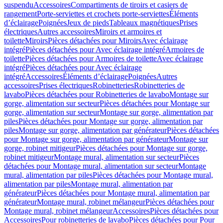
suspendu
Accessoires
Compartiments de tiroirs et casiers de
rangement
Porte-serviettes et crochets porte-serviettes
Éléments
d’éclairage
Poignées
Jeux de pieds
Tableaux magnétiques
Prises
électriques
Autres accessoires
Miroirs et armoires et
toilette
Miroirs
Pièces détachées pour Miroirs
Avec éclairage
intégré
Pièces détachées pour Avec éclairage intégré
Armoires de
toilette
Pièces détachées pour Armoires de toilette
Avec éclairage
intégré
Pièces détachées pour Avec éclairage
intégré
Accessoires
Éléments d’éclairage
Poignées
Autres
accessoires
Prises électriques
Robinetteries
Robinetteries de
lavabo
Pièces détachées pour Robinetteries de lavabo
Montage sur
gorge, alimentation sur secteur
Pièces détachées pour Montage sur
gorge, alimentation sur secteur
Montage sur gorge, alimentation par
piles
Pièces détachées pour Montage sur gorge, alimentation par
piles
Montage sur gorge, alimentation par générateur
Pièces détachées
pour Montage sur gorge, alimentation par générateur
Montage sur
gorge, robinet mitigeur
Pièces détachées pour Montage sur gorge,
robinet mitigeur
Montage mural, alimentation sur secteur
Pièces
détachées pour Montage mural, alimentation sur secteur
Montage
mural, alimentation par piles
Pièces détachées pour Montage mural,
alimentation par piles
Montage mural, alimentation par
générateur
Pièces détachées pour Montage mural, alimentation par
générateur
Montage mural, robinet mélangeur
Pièces détachées pour
Montage mural, robinet mélangeur
Accessoires
Pièces détachées pour
Accessoires
Pour robinetteries de lavabo
Pièces détachées pour Pour