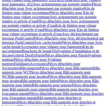
pour baignoires, d52
Avec actionnement par poignée rotative
Pièces
détachées pour Avec actionnement par poignée rotative
Kits de
finition pour vidage excentrique
Pièces détachées pour Kits de
finition pour vidage excentrique
Avec actionnement par poignée
rotative et arrivée d’eau
Pièces détachées pour Avec actionnement
par poignée rotative et arrivée d’eau
Kits de finition pour vidage
excentrique et arrivée d’eau
Pièces détachées pour Kits de finition
pour vidage excentrique et arrivée d’eau
Avec déclenchement par
pression PushControl
Pièces détachées pour Avec déclenchement par
pression PushControl
Avec cache-bonde
Pièces détachées pour Avec
cache-bonde
Accessoires pour vidages pour baignoires
Kits de
raccordement
Bouchons de bonde
Tés
Systèmes d’installation et de
rinçage
Geberit Duofix
Parois
Pièces détachées pour Parois
Systèmes
porteurs
Pièces détachées pour Systèmes
porteurs
Habillages
Accessoires
Pièces détachées pour
Accessoires
Bâti-supports
Pièces détachées pour Bâti-supports
Bâti-
supports pour WC
Pièces détachées pour Bâti-supports pour
WC
Bâti-supports pour lavabos
Pièces détachées pour Bâti-supports
pour lavabos
Bâti-supports pour bidets
Pièces détachées pour Bâti-
supports pour bidets
Bâti-supports pour urinoirs
Pièces détachées
pour Bâti-supports pour urinoirs
Bâti-supports pour douches avec
évacuation murale
Pièces détachées pour Bâti-supports pour douches
avec évacuation murale
Bâti-supports pour douches et
baignoires
Pièces détachées pour Bâti-supports pour douches et