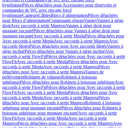
hygiénique
Pièces détachées pour Accessoires pour réservoirs et
commandes de WC avec rinçage forcé
hygiénique
Capteurs
Câbles
Blocs d’alimentation
Pièces détachées
pour Blocs d’alimentation
Composants réseau
Vannes
Vannes à siège
droit
Avec raccords à sertir Mapress
Vannes à siège droit pour
montage encastré
Pièces détachées pour Vannes à siège droit pour
montage encastré
Avec raccords à sertir Mepla
Pièces détachées pour
Avec raccords à sertir Mepla
Avec raccords à sertir Mapress
Avec
raccords filetés
Pièces détachées pour Avec raccords filetés
Vannes à
siège incliné
Pièces détachées pour Vannes à siège incliné
Avec
raccords à sertir FlowFit
Pièces détachées pour Avec raccords à sertir
FlowFit
Avec raccords à sertir Mepla
Pièces détachées pour Avec
raccords à sertir Mepla
Avec raccords à sertir Mapress
Pièces
détachées pour Avec raccords à sertir Mapress
Vannes de
prélèvement
Robinets de vidange
Robinets à boisseau
sphérique
Pièces détachées pour Robinets à boisseau sphérique
Avec
raccords à sertir FlowFit
Pièces détachées pour Avec raccords à sertir
FlowFit
Avec raccords à sertir Mepla
Pièces détachées pour Avec
raccords à sertir Mepla
Avec raccords à sertir Mapress
Pièces
détachées pour Avec raccords à sertir Mapress
Robinets à boisseau
sphérique pour montage encastré
Pièces détachées pour Robinets à
boisseau sphérique pour montage encastré
Avec raccords à sertir
FlowFit
Avec raccords à sertir Mepla
Avec raccords à sertir
Mapress
Pièces détachées pour Avec raccords à sertir Mapress
Avec