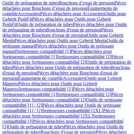
Outils de préparation de tubes
Bouchons d’essai de pression
Pièces
détachées pour Bouchons d’essai de pression
Équipements de
contrôle
Accessoires
Pièces détachées pour Accessoires
Outils pour
Geberit PushFit
Pièces détachées pour Outils pour Geberit
PushFit
Outils de préparation de tubes
Pièces détachées pour Outils
de préparation de tubes
Bouchons d'essai de pression
Pièces
détachées pour Bouchons d'essai de pression
Outils pour Geberit
Mepla
Pièces détachées pour Outils pour Geberit Mepla
Outils de
sertissage manuel
Pièces détachées pour Outils de sertissage
manuel
Sertisseuses compatibilité [1]
Pièces détachées pour
Sertisseuses compatibilité [1]
Sertisseuses compatibilité [2]
Pièces
détachées pour Sertisseuses compatibilité [2]
Outils de préparation de
tubes
Pièces détachées pour Outils de préparation de tubes
Bouchons
d'essai de pression
Pièces détachées pour Bouchons d'essai de
pression
Équipement de contrôle
Accessoires
Outils pour Geberit
Mapress
Pièces détachées pour Outils pour Geberit
Mapress
Sertisseuses compatibilité [1]
Pièces détachées pour
Sertisseuses compatibilité [1]
Sertisseuses compatibilité [2]
Pièces
détachées pour Sertisseuses compatibilité [2]
Outils de sertissage
compatibilité [1] / [2]
Pièces détachées pour Outils de sertissage
compatibilité [1] / [2]
Sertisseuses compatibilité [2XL]
Pièces
détachées pour Sertisseuses compatibilité [2XL]
Sertisseuses
compatibilité [3]
Pièces détachées pour Sertisseuses compatibilité
[3]
Outils de préparation de tubes
Pièces détachées pour Outils de
préparation de tubes
Bouchons d'essai de pression
Pièces détachées