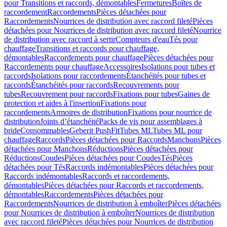
pour Transitions et raccords, démontables
Fermetures
Boîtes de
raccordement
Raccordements
Pièces détachées pour
Raccordements
Nourrices de distribution avec raccord fileté
Pièces
détachées pour Nourrices de distribution avec raccord fileté
Nourrice
de distribution avec raccord à sertir
Compteurs d'eau
Tés pour
chauffage
Transitions et raccords pour chauffage,
démontables
Raccordements pour chauffage
Pièces détachées pour
Raccordements pour chauffage
Accessoires
Isolations pour tubes et
raccords
Isolations pour raccordements
Étanchéités pour tubes et
raccords
Étanchéités pour raccords
Recouvrements pour
tubes
Recouvrement pour raccords
Fixations pour tubes
Gaines de
protection et aides à l'insertion
Fixations pour
raccordements
Armoires de distribution
Fixations pour nourrice de
distribution
Joints d’étanchéité
Packs de vis pour assemblages à
bride
Consommables
Geberit PushFit
Tubes ML
Tubes ML pour
chauffage
Raccords
Pièces détachées pour Raccords
Manchons
Pièces
détachées pour Manchons
Réductions
Pièces détachées pour
Réductions
Coudes
Pièces détachées pour Coudes
Tés
Pièces
détachées pour Tés
Raccords indémontables
Pièces détachées pour
Raccords indémontables
Raccords et raccordements,
démontables
Pièces détachées pour Raccords et raccordements,
démontables
Raccordements
Pièces détachées pour
Raccordements
Nourrices de distribution à emboîter
Pièces détachées
pour Nourrices de distribution à emboîter
Nourrices de distribution
avec raccord fileté
Pièces détachées pour Nourrices de distribution