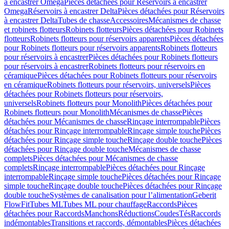
à encastrer Omega
Pièces détachées pour Réservoirs à encastrer
Omega
Réservoirs à encastrer Delta
Pièces détachées pour Réservoirs
à encastrer Delta
Tubes de chasse
Accessoires
Mécanismes de chasse
et robinets flotteurs
Robinets flotteurs
Pièces détachées pour Robinets
flotteurs
Robinets flotteurs pour réservoirs apparents
Pièces détachées
pour Robinets flotteurs pour réservoirs apparents
Robinets flotteurs
pour réservoirs à encastrer
Pièces détachées pour Robinets flotteurs
pour réservoirs à encastrer
Robinets flotteurs pour réservoirs en
céramique
Pièces détachées pour Robinets flotteurs pour réservoirs
en céramique
Robinets flotteurs pour réservoirs, universels
Pièces
détachées pour Robinets flotteurs pour réservoirs,
universels
Robinets flotteurs pour Monolith
Pièces détachées pour
Robinets flotteurs pour Monolith
Mécanismes de chasse
Pièces
détachées pour Mécanismes de chasse
Rinçage interrompable
Pièces
détachées pour Rinçage interrompable
Rinçage simple touche
Pièces
détachées pour Rinçage simple touche
Rinçage double touche
Pièces
détachées pour Rinçage double touche
Mécanismes de chasse
complets
Pièces détachées pour Mécanismes de chasse
complets
Rinçage interrompable
Pièces détachées pour Rinçage
interrompable
Rinçage simple touche
Pièces détachées pour Rinçage
simple touche
Rinçage double touche
Pièces détachées pour Rinçage
double touche
Systèmes de canalisation pour l’alimentation
Geberit
FlowFit
Tubes ML
Tubes ML pour chauffage
Raccords
Pièces
détachées pour Raccords
Manchons
Réductions
Coudes
Tés
Raccords
indémontables
Transitions et raccords, démontables
Pièces détachées