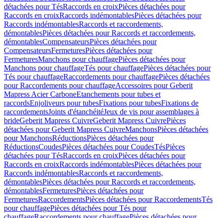
détachées pour Tés
Raccords en croix
Pièces détachées pour
Raccords en croix
Raccords indémontables
Pièces détachées pour
Raccords indémontables
Raccords et raccordements,
démontables
Pièces détachées pour Raccords et raccordements,
démontables
Compensateurs
Pièces détachées pour
Compensateurs
Fermetures
Pièces détachées pour
Fermetures
Manchons pour chauffage
Pièces détachées pour
Manchons pour chauffage
Tés pour chauffage
Pièces détachées pour
Tés pour chauffage
Raccordements pour chauffage
Pièces détachées
pour Raccordements pour chauffage
Accessoires pour Geberit
Mapress Acier Carbone
Etanchements pour tubes et
raccords
Enjoliveurs pour tubes
Fixations pour tubes
Fixations de
raccordements
Joints d'étanchéité
Jeux de vis pour assemblages à
bride
Geberit Mapress Cuivre
Geberit Mapress Cuivre
Pièces
détachées pour Geberit Mapress Cuivre
Manchons
Pièces détachées
pour Manchons
Réductions
Pièces détachées pour
Réductions
Coudes
Pièces détachées pour Coudes
Tés
Pièces
détachées pour Tés
Raccords en croix
Pièces détachées pour
Raccords en croix
Raccords indémontables
Pièces détachées pour
Raccords indémontables
Raccords et raccordements,
démontables
Pièces détachées pour Raccords et raccordements,
démontables
Fermetures
Pièces détachées pour
Fermetures
Raccordements
Pièces détachées pour Raccordements
Tés
pour chauffage
Pièces détachées pour Tés pour
chauffage
Raccordements pour chauffage
Pièces détachées pour