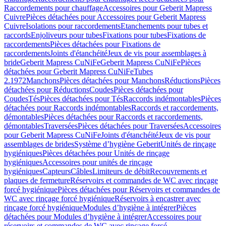
Raccordements pour chauffage
Accessoires pour Geberit Mapress
Cuivre
Pièces détachées pour Accessoires pour Geberit Mapress
Cuivre
Isolations pour raccordements
Etanchements pour tubes et
raccords
Enjoliveurs pour tubes
Fixations pour tubes
Fixations de
raccordements
Pièces détachées pour Fixations de
raccordements
Joints d'étanchéité
Jeux de vis pour assemblages à
bride
Geberit Mapress CuNiFe
Geberit Mapress CuNiFe
Pièces
détachées pour Geberit Mapress CuNiFe
Tubes
2.1972
Manchons
Pièces détachées pour Manchons
Réductions
Pièces
détachées pour Réductions
Coudes
Pièces détachées pour
Coudes
Tés
Pièces détachées pour Tés
Raccords indémontables
Pièces
détachées pour Raccords indémontables
Raccords et raccordements,
démontables
Pièces détachées pour Raccords et raccordements,
démontables
Traversées
Pièces détachées pour Traversées
Accessoires
pour Geberit Mapress CuNiFe
Joints d'étanchéité
Jeux de vis pour
assemblages de brides
Système d’hygiène Geberit
Unités de rinçage
hygiéniques
Pièces détachées pour Unités de rinçage
hygiéniques
Accessoires pour unités de rinçage
hygiéniques
Capteurs
Câbles
Limiteurs de débit
Recouvrements et
plaques de fermeture
Réservoirs et commandes de WC avec rinçage
forcé hygiénique
Pièces détachées pour Réservoirs et commandes de
WC avec rinçage forcé hygiénique
Réservoirs à encastrer avec
rinçage forcé hygiénique
Modules d’hygiène à intégrer
Pièces
détachées pour Modules d’hygiène à intégrer
Accessoires pour
réservoirs et commandes de WC avec rinçage forcé