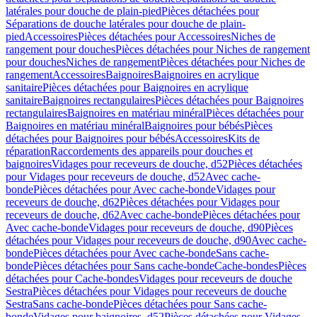
latérales pour douche de plain-pied
Pièces détachées pour
Séparations de douche latérales pour douche de plain-
pied
Accessoires
Pièces détachées pour Accessoires
Niches de
rangement pour douches
Pièces détachées pour Niches de rangement
pour douches
Niches de rangement
Pièces détachées pour Niches de
rangement
Accessoires
Baignoires
Baignoires en acrylique
sanitaire
Pièces détachées pour Baignoires en acrylique
sanitaire
Baignoires rectangulaires
Pièces détachées pour Baignoires
rectangulaires
Baignoires en matériau minéral
Pièces détachées pour
Baignoires en matériau minéral
Baignoires pour bébés
Pièces
détachées pour Baignoires pour bébés
Accessoires
Kits de
réparation
Raccordements des appareils pour douches et
baignoires
Vidages pour receveurs de douche, d52
Pièces détachées
pour Vidages pour receveurs de douche, d52
Avec cache-
bonde
Pièces détachées pour Avec cache-bonde
Vidages pour
receveurs de douche, d62
Pièces détachées pour Vidages pour
receveurs de douche, d62
Avec cache-bonde
Pièces détachées pour
Avec cache-bonde
Vidages pour receveurs de douche, d90
Pièces
détachées pour Vidages pour receveurs de douche, d90
Avec cache-
bonde
Pièces détachées pour Avec cache-bonde
Sans cache-
bonde
Pièces détachées pour Sans cache-bonde
Cache-bondes
Pièces
détachées pour Cache-bondes
Vidages pour receveurs de douche
Sestra
Pièces détachées pour Vidages pour receveurs de douche
Sestra
Sans cache-bonde
Pièces détachées pour Sans cache-
bonde
Vidages pour baignoires, d52
Pièces détachées pour Vidages