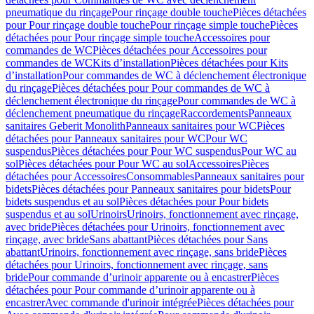
pneumatique du rinçage
Pour rinçage double touche
Pièces détachées
pour Pour rinçage double touche
Pour rinçage simple touche
Pièces
détachées pour Pour rinçage simple touche
Accessoires pour
commandes de WC
Pièces détachées pour Accessoires pour
commandes de WC
Kits d’installation
Pièces détachées pour Kits
d’installation
Pour commandes de WC à déclenchement électronique
du rinçage
Pièces détachées pour Pour commandes de WC à
déclenchement électronique du rinçage
Pour commandes de WC à
déclenchement pneumatique du rinçage
Raccordements
Panneaux
sanitaires Geberit Monolith
Panneaux sanitaires pour WC
Pièces
détachées pour Panneaux sanitaires pour WC
Pour WC
suspendus
Pièces détachées pour Pour WC suspendus
Pour WC au
sol
Pièces détachées pour Pour WC au sol
Accessoires
Pièces
détachées pour Accessoires
Consommables
Panneaux sanitaires pour
bidets
Pièces détachées pour Panneaux sanitaires pour bidets
Pour
bidets suspendus et au sol
Pièces détachées pour Pour bidets
suspendus et au sol
Urinoirs
Urinoirs, fonctionnement avec rinçage,
avec bride
Pièces détachées pour Urinoirs, fonctionnement avec
rinçage, avec bride
Sans abattant
Pièces détachées pour Sans
abattant
Urinoirs, fonctionnement avec rinçage, sans bride
Pièces
détachées pour Urinoirs, fonctionnement avec rinçage, sans
bride
Pour commande d’urinoir apparente ou à encastrer
Pièces
détachées pour Pour commande d’urinoir apparente ou à
encastrer
Avec commande d'urinoir intégrée
Pièces détachées pour