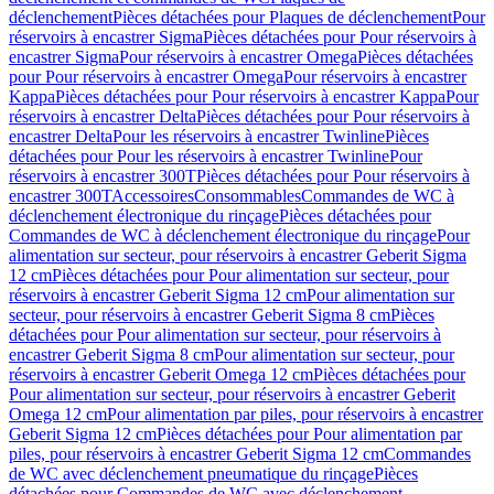
déclenchement
Pièces détachées pour Plaques de déclenchement
Pour
réservoirs à encastrer Sigma
Pièces détachées pour Pour réservoirs à
encastrer Sigma
Pour réservoirs à encastrer Omega
Pièces détachées
pour Pour réservoirs à encastrer Omega
Pour réservoirs à encastrer
Kappa
Pièces détachées pour Pour réservoirs à encastrer Kappa
Pour
réservoirs à encastrer Delta
Pièces détachées pour Pour réservoirs à
encastrer Delta
Pour les réservoirs à encastrer Twinline
Pièces
détachées pour Pour les réservoirs à encastrer Twinline
Pour
réservoirs à encastrer 300T
Pièces détachées pour Pour réservoirs à
encastrer 300T
Accessoires
Consommables
Commandes de WC à
déclenchement électronique du rinçage
Pièces détachées pour
Commandes de WC à déclenchement électronique du rinçage
Pour
alimentation sur secteur, pour réservoirs à encastrer Geberit Sigma
12 cm
Pièces détachées pour Pour alimentation sur secteur, pour
réservoirs à encastrer Geberit Sigma 12 cm
Pour alimentation sur
secteur, pour réservoirs à encastrer Geberit Sigma 8 cm
Pièces
détachées pour Pour alimentation sur secteur, pour réservoirs à
encastrer Geberit Sigma 8 cm
Pour alimentation sur secteur, pour
réservoirs à encastrer Geberit Omega 12 cm
Pièces détachées pour
Pour alimentation sur secteur, pour réservoirs à encastrer Geberit
Omega 12 cm
Pour alimentation par piles, pour réservoirs à encastrer
Geberit Sigma 12 cm
Pièces détachées pour Pour alimentation par
piles, pour réservoirs à encastrer Geberit Sigma 12 cm
Commandes
de WC avec déclenchement pneumatique du rinçage
Pièces
détachées pour Commandes de WC avec déclenchement