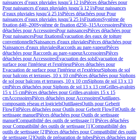
naissances d’eaux pluviales jusqu’à 12 l/s
Pièces détachées pour
Pour naissances d’eaux pluviales jusqu’à 12 l/s
Pour naissances
d’eaux pluviales jusqu’à 25 l/s
Pièces détachées pour Pour
naissances d’eaux pluviales jusqu’à 25 l/s
Fixations
Système de
fixation d40–200
Système de fixation d250–315
Accessoires
Pièces
détachées pour Accessoires
Pour naissances
Pièces détachées pour
Pour naissances
Pour fixations
Évacuation des eaux de toiture
conventionnelle
Naissances d'eaux pluviales
Pièces détachées pour
Naissances d'eaux pluviales
Raccords au pare-vapeur
Pièces
détachées pour Raccords au pare-vapeur
Accessoires
Pièces
détachées pour Accessoires
Évacuation des sols
Evacuation de
surface pour l'intérieur et l'extérieur
Pièces détachées pour
Evacuation de surface pour l'intérieur et l'extérieur
Siphons de sol
pour balcons et terrasses, 10 x 10 cm
Pièces détachées pour Siphons
de sol pour balcons et terrasses, 10 x 10 cm
Siphons de sol 13 x 13
cm
Pièces détachées pour Siphons de sol 13 x 13 cm
Grilles-avaloirs
15 x 15 cm
Pièces détachées pour Grilles-avaloirs 15 x 15
cm
Accessoires
Pièces détachées pour Accessoires
Outillages,
composants réseau et logiciels
Outillages
Outils pour Geberit
FlowFit
Pièces détachées pour Outils pour Geberit FlowFit
Outils de
sertissage manuel
Pièces détachées pour Outils de sertissage
manuel
Compatibilité des outils de sertissage [1]
Pièces détachées
pour Compatibilité des outils de sertissage [1]
Compatibilité des
outils de sertissage [2]
Pièces détachées pour Compatibilité des outils
de sertissage [2]
Outils de préparation de tubes
Pièces détachées pour