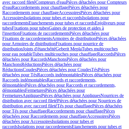
avec raccord fileté
Compteurs d'eau
Pièces détachées pour Compteurs
d'eau
Raccordements pour chauffage
Pièces détachées pour
Raccordements pour chauffage
Accessoires
Pièces détachées pour
Accessoires
Isolations pour tubes et raccords
Isolations pour
raccordements
Etanchements pour tubes et raccords
Enjoliveurs pour
tubes
Fixations pour tubes
Gaines de protection et aides à
l'insertion
Fixations de raccordements
Pièces détachées pour
Fixations de raccordements
Armoires de distribution
Pièces détachées
pour Armoires de distribution
Fixations pour nourrice de
distribution
Joints d'étanchéité
Geberit Mepla
Tubes multicouches
pour eau potable
Tubes multicouches pour chauffage
Raccords
Pièces
détachées pour Raccords
Manchons
Pièces détachées pour
Manchons
Réductions
Pièces détachées pour
Réductions
Coudes
Pièces détachées pour Coudes
Tés
Pièces
détachées pour Tés
Raccords indémontables
Pièces détachées pour
Raccords indémontables
Raccords et raccordements,
démontables
Pièces détachées pour Raccords et raccordements,
démontables
Fermetures
Pièces détachées pour
Fermetures
Appliques
Pièces détachées pour Appliques
Nourrices de
distribution avec raccord fileté
Pièces détachées pour Nourrices de
distribution avec raccord fileté
Tés pour chauffage
Pièces détachées
pour Tés pour chauffage
Raccordements pour chauffage
Pièces
détachées pour Raccordements pour chauffage
Accessoires
Pièces
détachées pour Accessoires
Isolations pour tubes et
raccords
Isolations pour raccordements
Etanchements pour tubes et