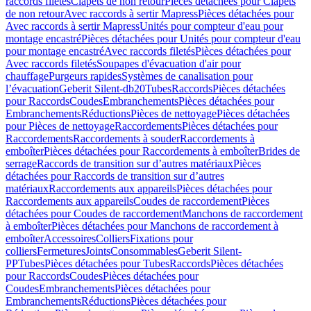
raccords filetés
Clapets de non retour
Pièces détachées pour Clapets
de non retour
Avec raccords à sertir Mapress
Pièces détachées pour
Avec raccords à sertir Mapress
Unités pour compteur d'eau pour
montage encastré
Pièces détachées pour Unités pour compteur d'eau
pour montage encastré
Avec raccords filetés
Pièces détachées pour
Avec raccords filetés
Soupapes d'évacuation d'air pour
chauffage
Purgeurs rapides
Systèmes de canalisation pour
l’évacuation
Geberit Silent-db20
Tubes
Raccords
Pièces détachées
pour Raccords
Coudes
Embranchements
Pièces détachées pour
Embranchements
Réductions
Pièces de nettoyage
Pièces détachées
pour Pièces de nettoyage
Raccordements
Pièces détachées pour
Raccordements
Raccordements à souder
Raccordements à
emboîter
Pièces détachées pour Raccordements à emboîter
Brides de
serrage
Raccords de transition sur d’autres matériaux
Pièces
détachées pour Raccords de transition sur d’autres
matériaux
Raccordements aux appareils
Pièces détachées pour
Raccordements aux appareils
Coudes de raccordement
Pièces
détachées pour Coudes de raccordement
Manchons de raccordement
à emboîter
Pièces détachées pour Manchons de raccordement à
emboîter
Accessoires
Colliers
Fixations pour
colliers
Fermetures
Joints
Consommables
Geberit Silent-
PP
Tubes
Pièces détachées pour Tubes
Raccords
Pièces détachées
pour Raccords
Coudes
Pièces détachées pour
Coudes
Embranchements
Pièces détachées pour
Embranchements
Réductions
Pièces détachées pour