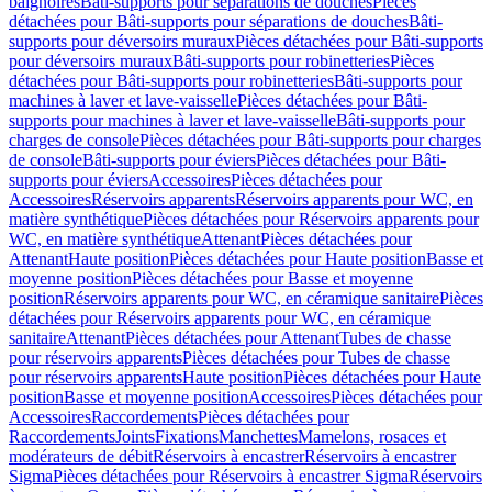
baignoires
Bâti-supports pour séparations de douches
Pièces
détachées pour Bâti-supports pour séparations de douches
Bâti-
supports pour déversoirs muraux
Pièces détachées pour Bâti-supports
pour déversoirs muraux
Bâti-supports pour robinetteries
Pièces
détachées pour Bâti-supports pour robinetteries
Bâti-supports pour
machines à laver et lave-vaisselle
Pièces détachées pour Bâti-
supports pour machines à laver et lave-vaisselle
Bâti-supports pour
charges de console
Pièces détachées pour Bâti-supports pour charges
de console
Bâti-supports pour éviers
Pièces détachées pour Bâti-
supports pour éviers
Accessoires
Pièces détachées pour
Accessoires
Réservoirs apparents
Réservoirs apparents pour WC, en
matière synthétique
Pièces détachées pour Réservoirs apparents pour
WC, en matière synthétique
Attenant
Pièces détachées pour
Attenant
Haute position
Pièces détachées pour Haute position
Basse et
moyenne position
Pièces détachées pour Basse et moyenne
position
Réservoirs apparents pour WC, en céramique sanitaire
Pièces
détachées pour Réservoirs apparents pour WC, en céramique
sanitaire
Attenant
Pièces détachées pour Attenant
Tubes de chasse
pour réservoirs apparents
Pièces détachées pour Tubes de chasse
pour réservoirs apparents
Haute position
Pièces détachées pour Haute
position
Basse et moyenne position
Accessoires
Pièces détachées pour
Accessoires
Raccordements
Pièces détachées pour
Raccordements
Joints
Fixations
Manchettes
Mamelons, rosaces et
modérateurs de débit
Réservoirs à encastrer
Réservoirs à encastrer
Sigma
Pièces détachées pour Réservoirs à encastrer Sigma
Réservoirs