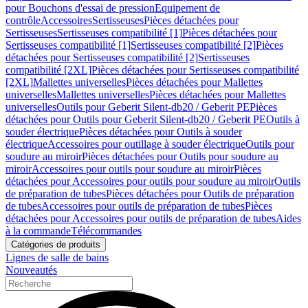
pour Bouchons d'essai de pression
Equipement de
contrôle
Accessoires
Sertisseuses
Pièces détachées pour
Sertisseuses
Sertisseuses compatibilité [1]
Pièces détachées pour
Sertisseuses compatibilité [1]
Sertisseuses compatibilité [2]
Pièces
détachées pour Sertisseuses compatibilité [2]
Sertisseuses
compatibilité [2XL]
Pièces détachées pour Sertisseuses compatibilité
[2XL]
Mallettes universelles
Pièces détachées pour Mallettes
universelles
Mallettes universelles
Pièces détachées pour Mallettes
universelles
Outils pour Geberit Silent-db20 / Geberit PE
Pièces
détachées pour Outils pour Geberit Silent-db20 / Geberit PE
Outils à
souder électrique
Pièces détachées pour Outils à souder
électrique
Accessoires pour outillage à souder électrique
Outils pour
soudure au miroir
Pièces détachées pour Outils pour soudure au
miroir
Accessoires pour outils pour soudure au miroir
Pièces
détachées pour Accessoires pour outils pour soudure au miroir
Outils
de préparation de tubes
Pièces détachées pour Outils de préparation
de tubes
Accessoires pour outils de préparation de tubes
Pièces
détachées pour Accessoires pour outils de préparation de tubes
Aides
à la commande
Télécommandes
Catégories de produits
Lignes de salle de bains
Nouveautés