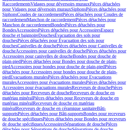
Raccordements
Vidages pour déversoirs muraux
Pièces détachées
pour Vidages pour déversoirs muraux
Siphons
Pièces détachées pour
Siphons
Coudes de raccordement
Pièces détachées pour Coudes de
raccordement
Manchon de raccordement
Pièces détachées pour
Manchon de raccordement
Bondes
Pièces détachées pour
Bondes
Accessoires
Pièces détachées pour Accessoires
Espace
douche et baignoire
Douches
Évacuation des sols pour
douches
Pièces détachées pour Évacuation des sols pour
douches
Canivelles de douche
Pièces détachées pour Canivelles de
douche
Accessoires pour canivelles de douche
Pièces détachées pour
Accessoires pour canivelles de douche
Bondes pour douche de
plain-pied
Pièces détachées pour Bondes pour douche de plain-
pied
Accessoires pour bondes pour douche de plain-pied
Pièces
détachées pour Accessoires pour bondes pour douche de plain-
pied
Evacuations murales
Pièces détachées pour Evacuations
murales
Accessoires pour évacuations murales
Pièces détachées pour
Accessoires pour évacuations murales
Receveurs de douche
Pièces
détachées pour Receveurs de douche
Receveurs de douche en
matériau minéral
Pièces détachées pour Receveurs de douche en
matériau minéral
Receveurs de douche en matériau
minéral
Receveurs de douche en céramique sanitaire
Bâti-
supports
Pièces détachées pour Bâti-supports
Bondes pour receveurs
de douche spécifiques
Pièces détachées pour Bondes pour receveurs
de douche spécifiques
Accessoires
Séparations de douche
Pièces
détachées pour Séparations de douche
Séparations de douche