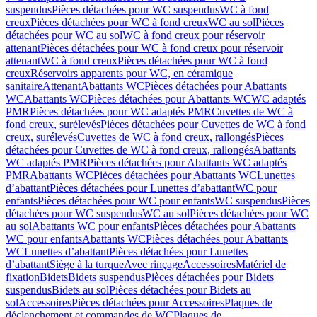
suspendus
Pièces détachées pour WC suspendus
WC à fond
creux
Pièces détachées pour WC à fond creux
WC au sol
Pièces
détachées pour WC au sol
WC à fond creux pour réservoir
attenant
Pièces détachées pour WC à fond creux pour réservoir
attenant
WC à fond creux
Pièces détachées pour WC à fond
creux
Réservoirs apparents pour WC, en céramique
sanitaire
Attenant
Abattants WC
Pièces détachées pour Abattants
WC
Abattants WC
Pièces détachées pour Abattants WC
WC adaptés
PMR
Pièces détachées pour WC adaptés PMR
Cuvettes de WC à
fond creux, surélevés
Pièces détachées pour Cuvettes de WC à fond
creux, surélevés
Cuvettes de WC à fond creux, rallongés
Pièces
détachées pour Cuvettes de WC à fond creux, rallongés
Abattants
WC adaptés PMR
Pièces détachées pour Abattants WC adaptés
PMR
Abattants WC
Pièces détachées pour Abattants WC
Lunettes
d’abattant
Pièces détachées pour Lunettes d’abattant
WC pour
enfants
Pièces détachées pour WC pour enfants
WC suspendus
Pièces
détachées pour WC suspendus
WC au sol
Pièces détachées pour WC
au sol
Abattants WC pour enfants
Pièces détachées pour Abattants
WC pour enfants
Abattants WC
Pièces détachées pour Abattants
WC
Lunettes d’abattant
Pièces détachées pour Lunettes
d’abattant
Siège à la turque
Avec rinçage
Accessoires
Matériel de
fixation
Bidets
Bidets suspendus
Pièces détachées pour Bidets
suspendus
Bidets au sol
Pièces détachées pour Bidets au
sol
Accessoires
Pièces détachées pour Accessoires
Plaques de
déclenchement et commandes de WC
Plaques de