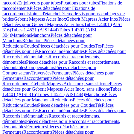
raccords
Enjoliveurs pour tubes
Fixations pour tubes
Fixations de
raccordements
Pièces détachées pour Fixations de
raccordements
Joints d'étanchéité
Jeux de vis pour assemblages de
brides
Geberit Mapress Acier Inox
Geberit Mapress Acier Inox
Pièces
détachées pour Geberit Mapress Acier Inox
Tubes 1.4401 (AISI
316)
Tubes 1.4521 (AISI 444)
Tubes 1.4301 (AISI
304)
Mamelons
Manchons
Pièces détachées pour
Manchons
Réductions
Pièces détachées pour
Réductions
Coudes
Pièces détachées pour Coudes
Tés
Pièces
détachées pour Tés
Raccords indémontables
Pièces détachées pour
Raccords indémontables
Raccords et raccordements,
démontables
Pièces détachées pour Raccords et raccordements,
démontables
Compensateurs
Pièces détachées pour
Compensateurs
Traversées
Fermetures
Pièces détachées pour
Fermetures
Raccordements
Pièces détachées pour
Raccordements
Geberit Mapress Acier Inox, sans silicone
Pièces
détachées pour Geberit Mapress Acier Inox, sans silicone
Tubes
1.4401 (AISI 316)
Tubes 1.4521 (AISI 444)
Manchons
Pièces
détachées pour Manchons
Réductions
Pièces détachées pour
Réductions
Coudes
Pièces détachées pour Coudes
Tés
Pièces
détachées pour Tés
Raccords indémontables
Pièces détachées pour
Raccords indémontables
Raccords et raccordements,
démontables
Pièces détachées pour Raccords et raccordements,
démontables
Fermetures
Pièces détachées pour
Fermetures
Raccordements
Pièces détachées pour