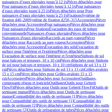
naissances d’eaux pluviales jusqu’à 12 l/s
Pièces détachées pour
Pour naissances d’eaux pluviales jusqu’à 12 l/s
Pour naissances
d’eaux pluviales jusqu’à 25 l/s
Pièces détachées pour Pour
naissances d’eaux pluviales jusqu’à 25 l/s
Fixations
Système de
fixation d40–200
Système de fixation d250–315
Accessoires
Pièces
détachées pour Accessoires
Pour naissances
Pièces détachées pour
Pour naissances
Pour fixations
Évacuation des eaux de toiture
conventionnelle
Naissances d'eaux pluviales
Pièces détachées pour
Naissances d'eaux pluviales
Raccords au pare-vapeur
Pièces
détachées pour Raccords au pare-vapeur
Accessoires
Pièces
détachées pour Accessoires
Évacuation des sols
Evacuation de
surface pour l'intérieur et l'extérieur
Pièces détachées pour
Evacuation de surface pour l'intérieur et l'extérieur
Siphons de sol
pour balcons et terrasses, 10 x 10 cm
Pièces détachées pour Siphons
de sol pour balcons et terrasses, 10 x 10 cm
Siphons de sol 13 x 13
cm
Pièces détachées pour Siphons de sol 13 x 13 cm
Grilles-avaloirs
15 x 15 cm
Pièces détachées pour Grilles-avaloirs 15 x 15
cm
Accessoires
Pièces détachées pour Accessoires
Outillages,
composants réseau et logiciels
Outillages
Outils pour Geberit
FlowFit
Pièces détachées pour Outils pour Geberit FlowFit
Outils de
sertissage manuel
Pièces détachées pour Outils de sertissage
manuel
Compatibilité des outils de sertissage [1]
Pièces détachées
pour Compatibilité des outils de sertissage [1]
Compatibilité des
outils de sertissage [2]
Pièces détachées pour Compatibilité des outils
de sertissage [2]
Outils de préparation de tubes
Pièces détachées pour