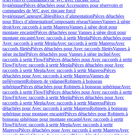
hygiénique
Pièces détachées pour Accessoires pour réservoirs et
commandes de WC avec rinçage forcé
hygiénique
Capteurs
Câbles
Blocs d’alimentation
Pièces détachées
pour Blocs d’alimentation
Composants réseau
Vannes
Vannes à siège
droit
Avec raccords à sertir Mapress
Vannes à siège droit pour
montage encastré
Pièces détachées pour Vannes à siège droit pour
montage encastré
Avec raccords à sertir Mepla
Pièces détachées pour
Avec raccords à sertir Mepla
Avec raccords à sertir Mapress
Avec
raccords filetés
Pièces détachées pour Avec raccords filetés
Vannes à
siège incliné
Pièces détachées pour Vannes à siège incliné
Avec
raccords à sertir FlowFit
Pièces détachées pour Avec raccords à sertir
FlowFit
Avec raccords à sertir Mepla
Pièces détachées pour Avec
raccords à sertir Mepla
Avec raccords à sertir Mapress
Pièces
détachées pour Avec raccords à sertir Mapress
Vannes de
prélèvement
Robinets de vidange
Robinets à boisseau
sphérique
Pièces détachées pour Robinets à boisseau sphérique
Avec
raccords à sertir FlowFit
Pièces détachées pour Avec raccords à sertir
FlowFit
Avec raccords à sertir Mepla
Pièces détachées pour Avec
raccords à sertir Mepla
Avec raccords à sertir Mapress
Pièces
détachées pour Avec raccords à sertir Mapress
Robinets à boisseau
sphérique pour montage encastré
Pièces détachées pour Robinets à
boisseau sphérique pour montage encastré
Avec raccords à sertir
FlowFit
Avec raccords à sertir Mepla
Avec raccords à sertir
Mapress
Pièces détachées pour Avec raccords à sertir Mapress
Avec