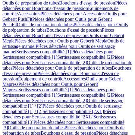
Outils de préparation de tubes
Bouchons d’essai de pression
Pièces
détachées pour Bouchons d’essai de pression
Équipements de
contrôle
Accessoires
Pièces détachées pour Accessoires
Outils pour
Geberit PushFit
Pièces détachées pour Outils pour Geberit
PushFit
Outils de préparation de tubes
Pièces détachées pour Outils
de préparation de tubes
Bouchons d'essai de pression
Pièces
détachées pour Bouchons d'essai de pression
Outils pour Geberit
Mepla
Pièces détachées pour Outils pour Geberit Mepla
Outils de
sertissage manuel
Pièces détachées pour Outils de sertissage
manuel
Sertisseuses compatibilité [1]
Pièces détachées pour
Sertisseuses compatibilité [1]
Sertisseuses compatibilité [2]
Pièces
détachées pour Sertisseuses compatibilité [2]
Outils de préparation de
tubes
Pièces détachées pour Outils de préparation de tubes
Bouchons
d'essai de pression
Pièces détachées pour Bouchons d'essai de
pression
Équipement de contrôle
Accessoires
Outils pour Geberit
Mapress
Pièces détachées pour Outils pour Geberit
Mapress
Sertisseuses compatibilité [1]
Pièces détachées pour
Sertisseuses compatibilité [1]
Sertisseuses compatibilité [2]
Pièces
détachées pour Sertisseuses compatibilité [2]
Outils de sertissage
compatibilité [1] / [2]
Pièces détachées pour Outils de sertissage
compatibilité [1] / [2]
Sertisseuses compatibilité [2XL]
Pièces
détachées pour Sertisseuses compatibilité [2XL]
Sertisseuses
compatibilité [3]
Pièces détachées pour Sertisseuses compatibilité
[3]
Outils de préparation de tubes
Pièces détachées pour Outils de
préparation de tubes
Bouchons d'essai de pression
Pièces détachées