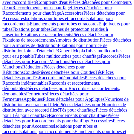
avec raccord fileté
Compteurs d'eau
Pièces détachées pour Compteurs
d'eau
Raccordements pour chauffage
Pièces détachées pour
Raccordements pour chauffage
Accessoires
Pièces détachées pour
Accessoires
Isolations pour tubes et raccords
Isolations pour
raccordements
Etanchements pour tubes et raccords
Enjoliveurs pour
tubes
Fixations pour tubes
Gaines de protection et aides à
l'insertion
Fixations de raccordements
Pièces détachées pour
Fixations de raccordements
Armoires de distribution
Pièces détachées
pour Armoires de distribution
Fixations pour nourrice de
distribution
Joints d'étanchéité
Geberit Mepla
Tubes multicouches
pour eau potable
Tubes multicouches pour chauffage
Raccords
Pièces
détachées pour Raccords
Manchons
Pièces détachées pour
Manchons
Réductions
Pièces détachées pour
Réductions
Coudes
Pièces détachées pour Coudes
Tés
Pièces
détachées pour Tés
Raccords indémontables
Pièces détachées pour
Raccords indémontables
Raccords et raccordements,
démontables
Pièces détachées pour Raccords et raccordements,
démontables
Fermetures
Pièces détachées pour
Fermetures
Appliques
Pièces détachées pour Appliques
Nourrices de
distribution avec raccord fileté
Pièces détachées pour Nourrices de
distribution avec raccord fileté
Tés pour chauffage
Pièces détachées
pour Tés pour chauffage
Raccordements pour chauffage
Pièces
détachées pour Raccordements pour chauffage
Accessoires
Pièces
détachées pour Accessoires
Isolations pour tubes et
raccords
Isolations pour raccordements
Etanchements pour tubes et