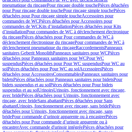
pneumatique du rinçage
Pour rinçage double touche
Pièces détachées
pour Pour rinçage double touche
Pour rinçage simple touche
Pièces
détachées pour Pour rinçage simple touche
Accessoires pour
commandes de WC
Pièces détachées pour Accessoires pour
commandes de WC
Kits d’installation
Pièces détachées pour Kits
d’installation
Pour commandes de WC à déclenchement électronique
du rinçage
Pièces détachées pour Pour commandes de WC à
déclenchement électronique du rinçage
Pour commandes de WC à
déclenchement pneumatique du rinçage
Raccordements
Panneaux
sanitaires Geberit Monolith
Panneaux sanitaires pour WC
Pièces
détachées pour Panneaux sanitaires pour WC
Pour WC
suspendus
Pièces détachées pour Pour WC suspendus
Pour WC au
sol
Pièces détachées pour Pour WC au sol
Accessoires
Pièces
détachées pour Accessoires
Consommables
Panneaux sanitaires pour
bidets
Pièces détachées pour Panneaux sanitaires pour bidets
Pour
bidets suspendus et au sol
Pièces détachées pour Pour bidets
suspendus et au sol
Urinoirs
Urinoirs, fonctionnement avec rinçage,
avec bride
Pièces détachées pour Urinoirs, fonctionnement avec
rinçage, avec bride
Sans abattant
Pièces détachées pour Sans
abattant
Urinoirs, fonctionnement avec rinçage, sans bride
Pièces
détachées pour Urinoirs, fonctionnement avec rinçage, sans
bride
Pour commande d’urinoir apparente ou à encastrer
Pièces
détachées pour Pour commande d’urinoir apparente ou à
encastrer
Avec commande d'urinoir intégrée
Pièces détachées pour