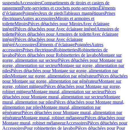
suspendu
Accessoires
Compartiments de tiroirs et casiers de
rangement
Porte-serviettes et crochets porte-serviettes
Éléments
d’éclairage
Poignées
Jeux de pieds
Tableaux magnétiques
Prises
électriques
Autres accessoires
Miroirs et armoires et
toilette
Miroirs
Pièces détachées pour Miroirs
Avec éclairage
intégré
Pièces détachées pour Avec éclairage intégré
Armoires de
toilette
Pièces détachées pour Armoires de toilette
Avec éclairage
intégré
Pièces détachées pour Avec éclairage
intégré
Accessoires
Éléments d’éclairage
Poignées
Autres
accessoires
Prises électriques
Robinetteries
Robinetteries de
lavabo
Pièces détachées pour Robinetteries de lavabo
Montage sur
gorge, alimentation sur secteur
Pièces détachées pour Montage sur
gorge, alimentation sur secteur
Montage sur gorge, alimentation par
piles
Pièces détachées pour Montage sur gorge, alimentation par
piles
Montage sur gorge, alimentation par générateur
Pièces détachées
pour Montage sur gorge, alimentation par générateur
Montage sur
gorge, robinet mitigeur
Pièces détachées pour Montage sur gorge,
robinet mitigeur
Montage mural, alimentation sur secteur
Pièces
détachées pour Montage mural, alimentation sur secteur
Montage
mural, alimentation par piles
Pièces détachées pour Montage mural,
alimentation par piles
Montage mural, alimentation par
générateur
Pièces détachées pour Montage mural, alimentation par
générateur
Montage mural, robinet mélangeur
Pièces détachées pour
Montage mural, robinet mélangeur
Accessoires
Pièces détachées pour
Accessoires
Pour robinetteries de lavabo
Pièces détachées pour Pour