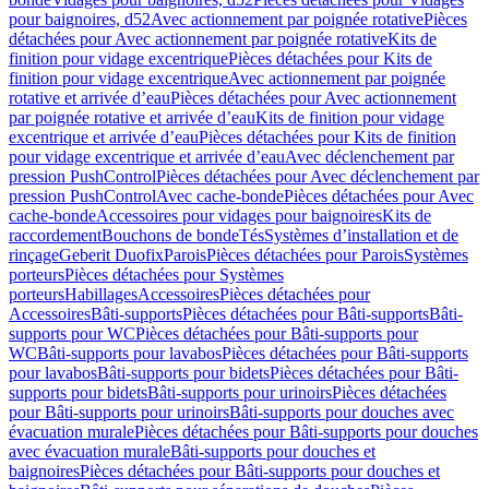
pour baignoires, d52
Avec actionnement par poignée rotative
Pièces
détachées pour Avec actionnement par poignée rotative
Kits de
finition pour vidage excentrique
Pièces détachées pour Kits de
finition pour vidage excentrique
Avec actionnement par poignée
rotative et arrivée d’eau
Pièces détachées pour Avec actionnement
par poignée rotative et arrivée d’eau
Kits de finition pour vidage
excentrique et arrivée d’eau
Pièces détachées pour Kits de finition
pour vidage excentrique et arrivée d’eau
Avec déclenchement par
pression PushControl
Pièces détachées pour Avec déclenchement par
pression PushControl
Avec cache-bonde
Pièces détachées pour Avec
cache-bonde
Accessoires pour vidages pour baignoires
Kits de
raccordement
Bouchons de bonde
Tés
Systèmes d’installation et de
rinçage
Geberit Duofix
Parois
Pièces détachées pour Parois
Systèmes
porteurs
Pièces détachées pour Systèmes
porteurs
Habillages
Accessoires
Pièces détachées pour
Accessoires
Bâti-supports
Pièces détachées pour Bâti-supports
Bâti-
supports pour WC
Pièces détachées pour Bâti-supports pour
WC
Bâti-supports pour lavabos
Pièces détachées pour Bâti-supports
pour lavabos
Bâti-supports pour bidets
Pièces détachées pour Bâti-
supports pour bidets
Bâti-supports pour urinoirs
Pièces détachées
pour Bâti-supports pour urinoirs
Bâti-supports pour douches avec
évacuation murale
Pièces détachées pour Bâti-supports pour douches
avec évacuation murale
Bâti-supports pour douches et
baignoires
Pièces détachées pour Bâti-supports pour douches et