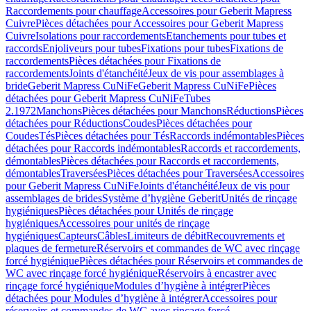
Raccordements pour chauffage
Accessoires pour Geberit Mapress
Cuivre
Pièces détachées pour Accessoires pour Geberit Mapress
Cuivre
Isolations pour raccordements
Etanchements pour tubes et
raccords
Enjoliveurs pour tubes
Fixations pour tubes
Fixations de
raccordements
Pièces détachées pour Fixations de
raccordements
Joints d'étanchéité
Jeux de vis pour assemblages à
bride
Geberit Mapress CuNiFe
Geberit Mapress CuNiFe
Pièces
détachées pour Geberit Mapress CuNiFe
Tubes
2.1972
Manchons
Pièces détachées pour Manchons
Réductions
Pièces
détachées pour Réductions
Coudes
Pièces détachées pour
Coudes
Tés
Pièces détachées pour Tés
Raccords indémontables
Pièces
détachées pour Raccords indémontables
Raccords et raccordements,
démontables
Pièces détachées pour Raccords et raccordements,
démontables
Traversées
Pièces détachées pour Traversées
Accessoires
pour Geberit Mapress CuNiFe
Joints d'étanchéité
Jeux de vis pour
assemblages de brides
Système d’hygiène Geberit
Unités de rinçage
hygiéniques
Pièces détachées pour Unités de rinçage
hygiéniques
Accessoires pour unités de rinçage
hygiéniques
Capteurs
Câbles
Limiteurs de débit
Recouvrements et
plaques de fermeture
Réservoirs et commandes de WC avec rinçage
forcé hygiénique
Pièces détachées pour Réservoirs et commandes de
WC avec rinçage forcé hygiénique
Réservoirs à encastrer avec
rinçage forcé hygiénique
Modules d’hygiène à intégrer
Pièces
détachées pour Modules d’hygiène à intégrer
Accessoires pour
réservoirs et commandes de WC avec rinçage forcé