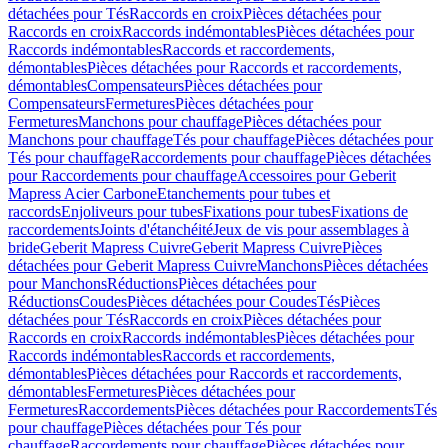
détachées pour Tés
Raccords en croix
Pièces détachées pour
Raccords en croix
Raccords indémontables
Pièces détachées pour
Raccords indémontables
Raccords et raccordements,
démontables
Pièces détachées pour Raccords et raccordements,
démontables
Compensateurs
Pièces détachées pour
Compensateurs
Fermetures
Pièces détachées pour
Fermetures
Manchons pour chauffage
Pièces détachées pour
Manchons pour chauffage
Tés pour chauffage
Pièces détachées pour
Tés pour chauffage
Raccordements pour chauffage
Pièces détachées
pour Raccordements pour chauffage
Accessoires pour Geberit
Mapress Acier Carbone
Etanchements pour tubes et
raccords
Enjoliveurs pour tubes
Fixations pour tubes
Fixations de
raccordements
Joints d'étanchéité
Jeux de vis pour assemblages à
bride
Geberit Mapress Cuivre
Geberit Mapress Cuivre
Pièces
détachées pour Geberit Mapress Cuivre
Manchons
Pièces détachées
pour Manchons
Réductions
Pièces détachées pour
Réductions
Coudes
Pièces détachées pour Coudes
Tés
Pièces
détachées pour Tés
Raccords en croix
Pièces détachées pour
Raccords en croix
Raccords indémontables
Pièces détachées pour
Raccords indémontables
Raccords et raccordements,
démontables
Pièces détachées pour Raccords et raccordements,
démontables
Fermetures
Pièces détachées pour
Fermetures
Raccordements
Pièces détachées pour Raccordements
Tés
pour chauffage
Pièces détachées pour Tés pour
chauffage
Raccordements pour chauffage
Pièces détachées pour