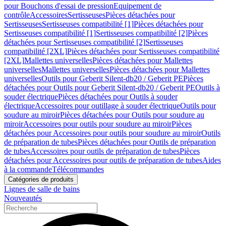
pour Bouchons d'essai de pression
Equipement de
contrôle
Accessoires
Sertisseuses
Pièces détachées pour
Sertisseuses
Sertisseuses compatibilité [1]
Pièces détachées pour
Sertisseuses compatibilité [1]
Sertisseuses compatibilité [2]
Pièces
détachées pour Sertisseuses compatibilité [2]
Sertisseuses
compatibilité [2XL]
Pièces détachées pour Sertisseuses compatibilité
[2XL]
Mallettes universelles
Pièces détachées pour Mallettes
universelles
Mallettes universelles
Pièces détachées pour Mallettes
universelles
Outils pour Geberit Silent-db20 / Geberit PE
Pièces
détachées pour Outils pour Geberit Silent-db20 / Geberit PE
Outils à
souder électrique
Pièces détachées pour Outils à souder
électrique
Accessoires pour outillage à souder électrique
Outils pour
soudure au miroir
Pièces détachées pour Outils pour soudure au
miroir
Accessoires pour outils pour soudure au miroir
Pièces
détachées pour Accessoires pour outils pour soudure au miroir
Outils
de préparation de tubes
Pièces détachées pour Outils de préparation
de tubes
Accessoires pour outils de préparation de tubes
Pièces
détachées pour Accessoires pour outils de préparation de tubes
Aides
à la commande
Télécommandes
Catégories de produits
Lignes de salle de bains
Nouveautés