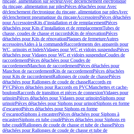
rinçage, alimentation sur secteur
Avec déclenchement électronique
du rinçage, alimentation par piles
Pièces détachées pour Avec
déclenchement électronique du rinçage, alimentation par piles
Avec
déclenchement pneumatique du rinçage
Accessoires
Pièces détachées
pour Accessoires
Kits d’installation et de remplacement
Pièces
détachées pour Kits d’installation et de remplacement
Tubes de
chasse, coudes de chasse et raccords
Kits de rénovation
Pièces
détachées pour Kits de rénovation
Plaques de fermeture
Autres
accessoires
Aides à la commande
Raccordements des appareils pour
WC, urinoirs et bidets
Vidages pour WC et vidoirs suspendus
Pièces
détachées pour Vidages pour WC et vidoirs suspendus
Coudes de
raccordement
Pièces détachées pour Coudes de
raccordement
Manchon de raccordement
Pièces détachées pour
Manchon de raccordement
Kits de raccordement
Pièces détachées
pour Kits de raccordement
Rallonges de coude de chasse
Pièces
détachées pour Rallonges de coude de chasse
Raccords en
PVC
Pièces détachées pour Raccords en PVC
Manchettes et cache-
boulons
Raccords de transition et pièces de connexion
Vidages pour
urinoirs
Pièces détachées pour Vidages pour urinoirs
Siphons pour
urinoir
Pièces détachées pour Siphons pour urinoir
Siphons en forme
d’escargot
Pièces détachées pour Siphons en forme
d’escargot
Siphons à encastrer
Pièces détachées pour Siphons à
encastrer
Siphons en tube coudé
Pièces détachées pour Siphons en
tube coudé
Rallonges de coude de chasse et tube de chasse
Pièces
détachées pour Rallonges de coude de chasse et tube de