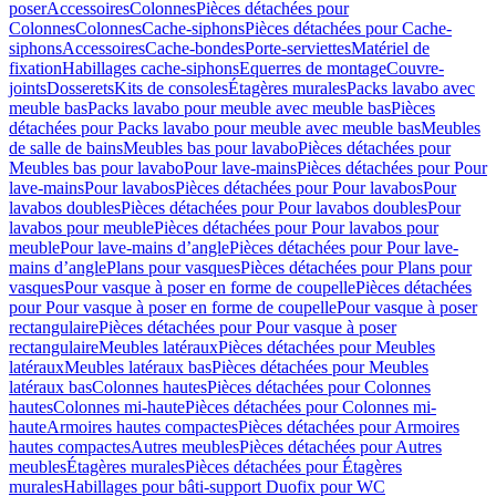
poser
Accessoires
Colonnes
Pièces détachées pour
Colonnes
Colonnes
Cache-siphons
Pièces détachées pour Cache-
siphons
Accessoires
Cache-bondes
Porte-serviettes
Matériel de
fixation
Habillages cache-siphons
Equerres de montage
Couvre-
joints
Dosserets
Kits de consoles
Étagères murales
Packs lavabo avec
meuble bas
Packs lavabo pour meuble avec meuble bas
Pièces
détachées pour Packs lavabo pour meuble avec meuble bas
Meubles
de salle de bains
Meubles bas pour lavabo
Pièces détachées pour
Meubles bas pour lavabo
Pour lave-mains
Pièces détachées pour Pour
lave-mains
Pour lavabos
Pièces détachées pour Pour lavabos
Pour
lavabos doubles
Pièces détachées pour Pour lavabos doubles
Pour
lavabos pour meuble
Pièces détachées pour Pour lavabos pour
meuble
Pour lave-mains d’angle
Pièces détachées pour Pour lave-
mains d’angle
Plans pour vasques
Pièces détachées pour Plans pour
vasques
Pour vasque à poser en forme de coupelle
Pièces détachées
pour Pour vasque à poser en forme de coupelle
Pour vasque à poser
rectangulaire
Pièces détachées pour Pour vasque à poser
rectangulaire
Meubles latéraux
Pièces détachées pour Meubles
latéraux
Meubles latéraux bas
Pièces détachées pour Meubles
latéraux bas
Colonnes hautes
Pièces détachées pour Colonnes
hautes
Colonnes mi-haute
Pièces détachées pour Colonnes mi-
haute
Armoires hautes compactes
Pièces détachées pour Armoires
hautes compactes
Autres meubles
Pièces détachées pour Autres
meubles
Étagères murales
Pièces détachées pour Étagères
murales
Habillages pour bâti-support Duofix pour WC