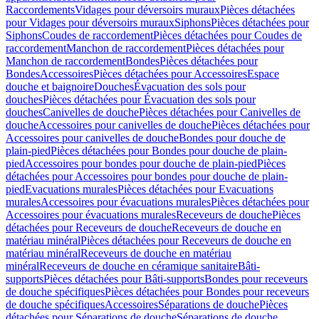
Raccordements
Vidages pour déversoirs muraux
Pièces détachées
pour Vidages pour déversoirs muraux
Siphons
Pièces détachées pour
Siphons
Coudes de raccordement
Pièces détachées pour Coudes de
raccordement
Manchon de raccordement
Pièces détachées pour
Manchon de raccordement
Bondes
Pièces détachées pour
Bondes
Accessoires
Pièces détachées pour Accessoires
Espace
douche et baignoire
Douches
Évacuation des sols pour
douches
Pièces détachées pour Évacuation des sols pour
douches
Canivelles de douche
Pièces détachées pour Canivelles de
douche
Accessoires pour canivelles de douche
Pièces détachées pour
Accessoires pour canivelles de douche
Bondes pour douche de
plain-pied
Pièces détachées pour Bondes pour douche de plain-
pied
Accessoires pour bondes pour douche de plain-pied
Pièces
détachées pour Accessoires pour bondes pour douche de plain-
pied
Evacuations murales
Pièces détachées pour Evacuations
murales
Accessoires pour évacuations murales
Pièces détachées pour
Accessoires pour évacuations murales
Receveurs de douche
Pièces
détachées pour Receveurs de douche
Receveurs de douche en
matériau minéral
Pièces détachées pour Receveurs de douche en
matériau minéral
Receveurs de douche en matériau
minéral
Receveurs de douche en céramique sanitaire
Bâti-
supports
Pièces détachées pour Bâti-supports
Bondes pour receveurs
de douche spécifiques
Pièces détachées pour Bondes pour receveurs
de douche spécifiques
Accessoires
Séparations de douche
Pièces
détachées pour Séparations de douche
Séparations de douche