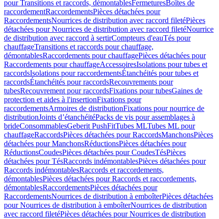
pour Transitions et raccords, démontables
Fermetures
Boîtes de
raccordement
Raccordements
Pièces détachées pour
Raccordements
Nourrices de distribution avec raccord fileté
Pièces
détachées pour Nourrices de distribution avec raccord fileté
Nourrice
de distribution avec raccord à sertir
Compteurs d'eau
Tés pour
chauffage
Transitions et raccords pour chauffage,
démontables
Raccordements pour chauffage
Pièces détachées pour
Raccordements pour chauffage
Accessoires
Isolations pour tubes et
raccords
Isolations pour raccordements
Étanchéités pour tubes et
raccords
Étanchéités pour raccords
Recouvrements pour
tubes
Recouvrement pour raccords
Fixations pour tubes
Gaines de
protection et aides à l'insertion
Fixations pour
raccordements
Armoires de distribution
Fixations pour nourrice de
distribution
Joints d’étanchéité
Packs de vis pour assemblages à
bride
Consommables
Geberit PushFit
Tubes ML
Tubes ML pour
chauffage
Raccords
Pièces détachées pour Raccords
Manchons
Pièces
détachées pour Manchons
Réductions
Pièces détachées pour
Réductions
Coudes
Pièces détachées pour Coudes
Tés
Pièces
détachées pour Tés
Raccords indémontables
Pièces détachées pour
Raccords indémontables
Raccords et raccordements,
démontables
Pièces détachées pour Raccords et raccordements,
démontables
Raccordements
Pièces détachées pour
Raccordements
Nourrices de distribution à emboîter
Pièces détachées
pour Nourrices de distribution à emboîter
Nourrices de distribution
avec raccord fileté
Pièces détachées pour Nourrices de distribution