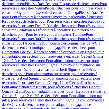
déclenchement
Pièces détachées pour Plaques de déclenchement
Pour
réservoirs à encastrer Sigma
Pièces détachées pour Pour réservoirs à
encastrer Sigma
Pour réservoirs à encastrer Omega
Pièces détachées
pour Pour réservoirs à encastrer Omega
Pour réservoirs à encastrer
Kappa
Pièces détachées pour Pour réservoirs à encastrer Kappa
Pour
réservoirs à encastrer Delta
Pièces détachées pour Pour réservoirs à
encastrer Delta
Pour les réservoirs à encastrer Twinline
Pièces
détachées pour Pour les réservoirs à encastrer Twinline
Pour
réservoirs à encastrer 300T
Pièces détachées pour Pour réservoirs à
encastrer 300T
Accessoires
Consommables
Commandes de WC à
déclenchement électronique du rinçage
Pièces détachées pour
Commandes de WC à déclenchement électronique du rinçage
Pour
alimentation sur secteur, pour réservoirs à encastrer Geberit Sigma
12 cm
Pièces détachées pour Pour alimentation sur secteur, pour
réservoirs à encastrer Geberit Sigma 12 cm
Pour alimentation sur
secteur, pour réservoirs à encastrer Geberit Sigma 8 cm
Pièces
détachées pour Pour alimentation sur secteur, pour réservoirs à
encastrer Geberit Sigma 8 cm
Pour alimentation sur secteur, pour
réservoirs à encastrer Geberit Omega 12 cm
Pièces détachées pour
Pour alimentation sur secteur, pour réservoirs à encastrer Geberit
Omega 12 cm
Pour alimentation par piles, pour réservoirs à encastrer
Geberit Sigma 12 cm
Pièces détachées pour Pour alimentation par
piles, pour réservoirs à encastrer Geberit Sigma 12 cm
Commandes
de WC avec déclenchement pneumatique du rinçage
Pièces
détachées pour Commandes de WC avec déclenchement