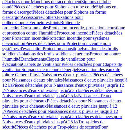
détachées pour Manchons de raccordement
Siphons en tube
coudé
Pièces détachées pour Siphons en tube coudé
Siphons en
forme d'escargot
Pièces détachées pour Siphons en forme
d'escargot
Accessoires
Colliers
Fixations pour
colliers
Coques
Fermetures
Joints
Boîtiers de
protection
Consommables
Protection incendie, protection acoustique
et protection contre l'humidité
Protection incendie
Pièces détachées
pour Protection incendie
Protection incendie pour systèmes
d'évacuation
Pièces détachées pour Protection incendie pour
systèmes d'évacuation
Protection acoustique
Isolations des bruits
solidiens
Isolations des bruits solidiens et aériens
Protection contre
l'humidité
Etanchements
Clapets de ventilation pour
évacuation
Clapets de ventilation
Pièces détachées pour Clapets de
ventilation
Soupapes de retenue d'énergie
Évacuation des eaux de
toiture Geberit Pluvia
Naissances d'eaux pluviales
Pièces détachées
pour Naissances d'eaux pluviales
Naissances d'eaux pluviales jusqu'à
12 l/s
Pièces détachées pour Naissances d'eaux pluviales jusqu'à 12
l/s
Naissances d'eaux pluviales jusqu'à 25 l/s
Pièces détachées pour
Naissances d'eaux pluviales jusqu'à 25 l/s
Naissances d'eaux
pluviales pour chéneaux
Pièces détachées pour Naissances d'eaux
pluviales pour chéneaux
Naissances d'eaux pluviales jusqu'à 12
l/s
Pièces détachées pour Naissances d'eaux pluviales jusqu'à 12
l/s
Naissances d'eaux pluviales jusqu'à 25 l/s
Pièces détachées pour
Naissances d'eaux pluviales jusqu'à 25 l/s
Trop-pleins de
sécurité
Pièces détachées pour Trop-pleins de sécurité
Pour