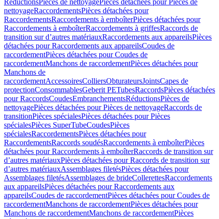
Réductions
Pièces de nettoyage
Pièces détachées pour Pièces de
nettoyage
Raccordements
Pièces détachées pour
Raccordements
Raccordements à emboîter
Pièces détachées pour
Raccordements à emboîter
Raccordements à griffes
Raccords de
transition sur d’autres matériaux
Raccordements aux appareils
Pièces
détachées pour Raccordements aux appareils
Coudes de
raccordement
Pièces détachées pour Coudes de
raccordement
Manchons de raccordement
Pièces détachées pour
Manchons de
raccordement
Accessoires
Colliers
Obturateurs
Joints
Capes de
protection
Consommables
Geberit PE
Tubes
Raccords
Pièces détachées
pour Raccords
Coudes
Embranchements
Réductions
Pièces de
nettoyage
Pièces détachées pour Pièces de nettoyage
Raccords de
transition
Pièces spéciales
Pièces détachées pour Pièces
spéciales
Pièces SuperTube
Coudes
Pièces
spéciales
Raccordements
Pièces détachées pour
Raccordements
Raccords soudés
Raccordements à emboîter
Pièces
détachées pour Raccordements à emboîter
Raccords de transition sur
d’autres matériaux
Pièces détachées pour Raccords de transition sur
d’autres matériaux
Assemblages filetés
Pièces détachées pour
Assemblages filetés
Assemblages de bride
Collerettes
Raccordements
aux appareils
Pièces détachées pour Raccordements aux
appareils
Coudes de raccordement
Pièces détachées pour Coudes de
raccordement
Manchons de raccordement
Pièces détachées pour
Manchons de raccordement
Manchons de raccordement
Pièces