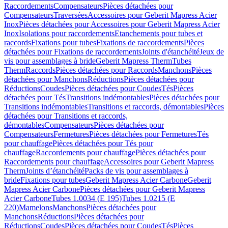
Raccordements
Compensateurs
Pièces détachées pour
Compensateurs
Traversées
Accessoires pour Geberit Mapress Acier
Inox
Pièces détachées pour Accessoires pour Geberit Mapress Acier
Inox
Isolations pour raccordements
Etanchements pour tubes et
raccords
Fixations pour tubes
Fixations de raccordements
Pièces
détachées pour Fixations de raccordements
Joints d'étanchéité
Jeux de
vis pour assemblages à bride
Geberit Mapress Therm
Tubes
Therm
Raccords
Pièces détachées pour Raccords
Manchons
Pièces
détachées pour Manchons
Réductions
Pièces détachées pour
Réductions
Coudes
Pièces détachées pour Coudes
Tés
Pièces
détachées pour Tés
Transitions indémontables
Pièces détachées pour
Transitions indémontables
Transitions et raccords, démontables
Pièces
détachées pour Transitions et raccords,
démontables
Compensateurs
Pièces détachées pour
Compensateurs
Fermetures
Pièces détachées pour Fermetures
Tés
pour chauffage
Pièces détachées pour Tés pour
chauffage
Raccordements pour chauffage
Pièces détachées pour
Raccordements pour chauffage
Accessoires pour Geberit Mapress
Therm
Joints d’étanchéité
Packs de vis pour assemblages à
bride
Fixations pour tubes
Geberit Mapress Acier Carbone
Geberit
Mapress Acier Carbone
Pièces détachées pour Geberit Mapress
Acier Carbone
Tubes 1.0034 (E 195)
Tubes 1.0215 (E
220)
Mamelons
Manchons
Pièces détachées pour
Manchons
Réductions
Pièces détachées pour
Réductions
Coudes
Pièces détachées pour Coudes
Tés
Pièces