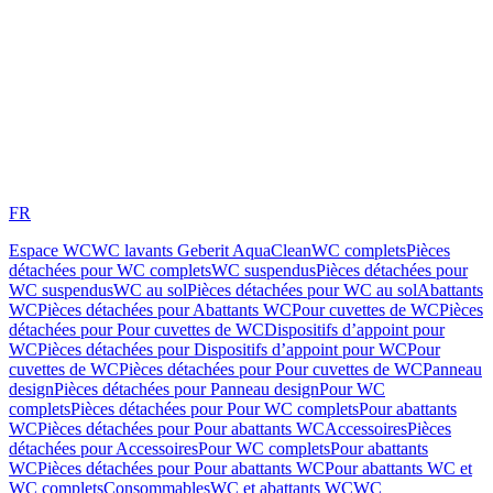
FR
Espace WC
WC lavants Geberit AquaClean
WC complets
Pièces
détachées pour WC complets
WC suspendus
Pièces détachées pour
WC suspendus
WC au sol
Pièces détachées pour WC au sol
Abattants
WC
Pièces détachées pour Abattants WC
Pour cuvettes de WC
Pièces
détachées pour Pour cuvettes de WC
Dispositifs d’appoint pour
WC
Pièces détachées pour Dispositifs d’appoint pour WC
Pour
cuvettes de WC
Pièces détachées pour Pour cuvettes de WC
Panneau
design
Pièces détachées pour Panneau design
Pour WC
complets
Pièces détachées pour Pour WC complets
Pour abattants
WC
Pièces détachées pour Pour abattants WC
Accessoires
Pièces
détachées pour Accessoires
Pour WC complets
Pour abattants
WC
Pièces détachées pour Pour abattants WC
Pour abattants WC et
WC complets
Consommables
WC et abattants WC
WC