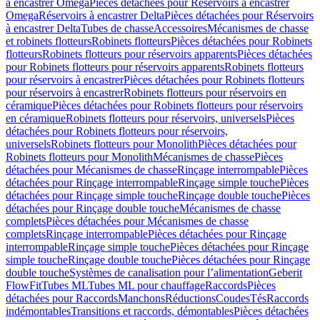
à encastrer Omega
Pièces détachées pour Réservoirs à encastrer
Omega
Réservoirs à encastrer Delta
Pièces détachées pour Réservoirs
à encastrer Delta
Tubes de chasse
Accessoires
Mécanismes de chasse
et robinets flotteurs
Robinets flotteurs
Pièces détachées pour Robinets
flotteurs
Robinets flotteurs pour réservoirs apparents
Pièces détachées
pour Robinets flotteurs pour réservoirs apparents
Robinets flotteurs
pour réservoirs à encastrer
Pièces détachées pour Robinets flotteurs
pour réservoirs à encastrer
Robinets flotteurs pour réservoirs en
céramique
Pièces détachées pour Robinets flotteurs pour réservoirs
en céramique
Robinets flotteurs pour réservoirs, universels
Pièces
détachées pour Robinets flotteurs pour réservoirs,
universels
Robinets flotteurs pour Monolith
Pièces détachées pour
Robinets flotteurs pour Monolith
Mécanismes de chasse
Pièces
détachées pour Mécanismes de chasse
Rinçage interrompable
Pièces
détachées pour Rinçage interrompable
Rinçage simple touche
Pièces
détachées pour Rinçage simple touche
Rinçage double touche
Pièces
détachées pour Rinçage double touche
Mécanismes de chasse
complets
Pièces détachées pour Mécanismes de chasse
complets
Rinçage interrompable
Pièces détachées pour Rinçage
interrompable
Rinçage simple touche
Pièces détachées pour Rinçage
simple touche
Rinçage double touche
Pièces détachées pour Rinçage
double touche
Systèmes de canalisation pour l’alimentation
Geberit
FlowFit
Tubes ML
Tubes ML pour chauffage
Raccords
Pièces
détachées pour Raccords
Manchons
Réductions
Coudes
Tés
Raccords
indémontables
Transitions et raccords, démontables
Pièces détachées