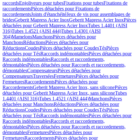
raccords
Enjoliveurs pour tubes
Fixations pour tubes
Fixations de
raccordements
Pièces détachées pour Fixations de
raccordements
Joints d'étanchéité
Jeux de vis pour assemblages de
brides
Geberit Mapress Acier Inox
Geberit Mapress Acier Inox
Pièces
détachées pour Geberit Mapress Acier Inox
Tubes 1.4401 (AISI
316)
Tubes 1.4521 (AISI 444)
Tubes 1.4301 (AISI
304)
Mamelons
Manchons
Pièces détachées pour
Manchons
Réductions
Pièces détachées pour
Réductions
Coudes
Pièces détachées pour Coudes
Tés
Pièces
détachées pour Tés
Raccords indémontables
Pièces détachées pour
Raccords indémontables
Raccords et raccordements,
démontables
Pièces détachées pour Raccords et raccordements,
démontables
Compensateurs
Pièces détachées pour
Compensateurs
Traversées
Fermetures
Pièces détachées pour
Fermetures
Raccordements
Pièces détachées pour
Raccordements
Geberit Mapress Acier Inox, sans silicone
Pièces
détachées pour Geberit Mapress Acier Inox, sans silicone
Tubes
1.4401 (AISI 316)
Tubes 1.4521 (AISI 444)
Manchons
Pièces
détachées pour Manchons
Réductions
Pièces détachées pour
Réductions
Coudes
Pièces détachées pour Coudes
Tés
Pièces
détachées pour Tés
Raccords indémontables
Pièces détachées pour
Raccords indémontables
Raccords et raccordements,
démontables
Pièces détachées pour Raccords et raccordements,
démontables
Fermetures
Pièces détachées pour
Fermetures
Raccordements
Pièces détachées pour