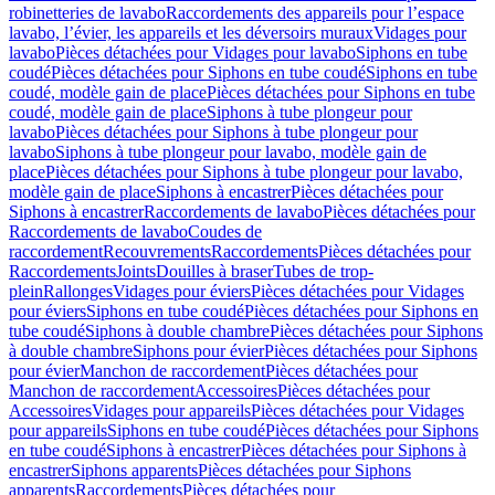
robinetteries de lavabo
Raccordements des appareils pour l’espace
lavabo, l’évier, les appareils et les déversoirs muraux
Vidages pour
lavabo
Pièces détachées pour Vidages pour lavabo
Siphons en tube
coudé
Pièces détachées pour Siphons en tube coudé
Siphons en tube
coudé, modèle gain de place
Pièces détachées pour Siphons en tube
coudé, modèle gain de place
Siphons à tube plongeur pour
lavabo
Pièces détachées pour Siphons à tube plongeur pour
lavabo
Siphons à tube plongeur pour lavabo, modèle gain de
place
Pièces détachées pour Siphons à tube plongeur pour lavabo,
modèle gain de place
Siphons à encastrer
Pièces détachées pour
Siphons à encastrer
Raccordements de lavabo
Pièces détachées pour
Raccordements de lavabo
Coudes de
raccordement
Recouvrements
Raccordements
Pièces détachées pour
Raccordements
Joints
Douilles à braser
Tubes de trop-
plein
Rallonges
Vidages pour éviers
Pièces détachées pour Vidages
pour éviers
Siphons en tube coudé
Pièces détachées pour Siphons en
tube coudé
Siphons à double chambre
Pièces détachées pour Siphons
à double chambre
Siphons pour évier
Pièces détachées pour Siphons
pour évier
Manchon de raccordement
Pièces détachées pour
Manchon de raccordement
Accessoires
Pièces détachées pour
Accessoires
Vidages pour appareils
Pièces détachées pour Vidages
pour appareils
Siphons en tube coudé
Pièces détachées pour Siphons
en tube coudé
Siphons à encastrer
Pièces détachées pour Siphons à
encastrer
Siphons apparents
Pièces détachées pour Siphons
apparents
Raccordements
Pièces détachées pour