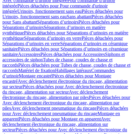
Avec commande d'urinoir intégrée
Pour commande d'urinoir
intégrée
Pièces détachées pour Pour commande d'urinoir
intégrée
Urinoirs, fonctionnement sans eau
Pièces détachées pour
Urinoirs, fonctionnement sans eau
Sans abattant
Pièces détachées
pour Sans abattant
Séparations d’urinoirs
Pièces détachées pour
Séparations d’urinoirs
Séparations d’urinoirs en matière
synthétique
Pièces détachées pour Séparations d’urinoirs en matière
synthétique
Séparations d’urinoirs en verre
Pièces détachées pour
Séparations d’urinoirs en verre
Séparations d’urinoirs en céramique
sanitaire
Pièces détachées pour Séparations d’urinoirs en céramique
sanitaire
Accessoires
Pièces détachées pour Accessoires
Siphons et
accessoires de siphon
Tubes de chasse, coudes de chasse et
raccords
Pièces détachées pour Tubes de chasse, coudes de chasse et
raccords
Matériel de fixation
Habillages latéraux
Commandes
dʼurinoir
Montage encastré
Pièces détachées pour Montage
encastré
Avec déclenchement électronique du rinçage, alimentation
sur secteur
Pièces détachées pour Avec déclenchement électronique
du rinçage, alimentation sur secteur
Avec déclenchement
électronique du rinçage, alimentation par piles
Pièces détachées pour
Avec déclenchement électronique du rinçage, alimentation par
piles
Avec déclenchement pneumatique du rinçage
Pièces détachées
pour Avec déclenchement pneumatique du rinçage
Montage en
apparent
Pièces détachées pour Montage en apparent
Avec
déclenchement électronique du rinçage, alimentation sur
secteur
Pièces détachées pour Avec déclenchement électronique du