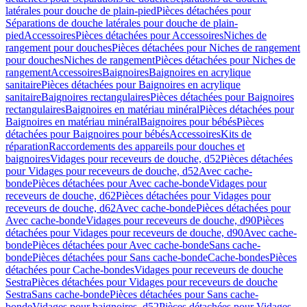
latérales pour douche de plain-pied
Pièces détachées pour
Séparations de douche latérales pour douche de plain-
pied
Accessoires
Pièces détachées pour Accessoires
Niches de
rangement pour douches
Pièces détachées pour Niches de rangement
pour douches
Niches de rangement
Pièces détachées pour Niches de
rangement
Accessoires
Baignoires
Baignoires en acrylique
sanitaire
Pièces détachées pour Baignoires en acrylique
sanitaire
Baignoires rectangulaires
Pièces détachées pour Baignoires
rectangulaires
Baignoires en matériau minéral
Pièces détachées pour
Baignoires en matériau minéral
Baignoires pour bébés
Pièces
détachées pour Baignoires pour bébés
Accessoires
Kits de
réparation
Raccordements des appareils pour douches et
baignoires
Vidages pour receveurs de douche, d52
Pièces détachées
pour Vidages pour receveurs de douche, d52
Avec cache-
bonde
Pièces détachées pour Avec cache-bonde
Vidages pour
receveurs de douche, d62
Pièces détachées pour Vidages pour
receveurs de douche, d62
Avec cache-bonde
Pièces détachées pour
Avec cache-bonde
Vidages pour receveurs de douche, d90
Pièces
détachées pour Vidages pour receveurs de douche, d90
Avec cache-
bonde
Pièces détachées pour Avec cache-bonde
Sans cache-
bonde
Pièces détachées pour Sans cache-bonde
Cache-bondes
Pièces
détachées pour Cache-bondes
Vidages pour receveurs de douche
Sestra
Pièces détachées pour Vidages pour receveurs de douche
Sestra
Sans cache-bonde
Pièces détachées pour Sans cache-
bonde
Vidages pour baignoires, d52
Pièces détachées pour Vidages