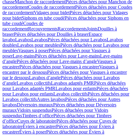
chasse
Manchon de raccordement
Pièces détachées pour Manchon de
raccordement
Coudes de raccordement
Pièces détachées pour Coudes
de raccordement
Vidages pour bidet
Pièces détachées pour Vidages
pour bidet
Siphons en tube coudé
Pièces détachées pour Siphons en
tube coudé
Coudes de
raccordement
Recouvrements
Raccordements
Joints
Douilles à
braser
Pièces détachées pour Douilles à braser
Espace
lavabo
Lavabos
Lavabos
Pièces détachées pour Lavabos
Lavabos
doubles
Lavabos pour meubles
Pièces détachées pour Lavabos pour
meubles
Vasques à poser
Pièces détachées pour Vasques à
poser
Lave-mains
Pièces détachées pour Lave-mains
Lave-mains
d’angle
Pièces détachées pour Lave-mains d’angle
Vasques à
encastrer
Pièces détachées pour Vasques à encastrer
Vasques à
encastrer par le dessous
Pièces détachées pour Vasques à encastrer
par le dessous
Lavabos d’angle
Pièces détachées pour Lavabos
d’angle
Lavabos collectifs
Lavabos adaptés PMR
Pièces détachées
pour Lavabos adaptés PMR
Lavabos pour enfants
Pièces détachées
pour Lavabos pour enfants
Lavabos collectifs
Pièces détachées pour
Lavabos collectifs
Autres lavabos
Pièces détachées pour Autres
lavabos
Déversoirs muraux
Pièces détachées pour Déversoirs
muraux
Vidoirs suspendus
Pièces détachées pour Vidoirs
suspendus
Timbres dʼoffice
Pièces détachées pour Timbres
dʼoffice
Cuves de laboratoire
Pièces détachées pour Cuves de
laboratoire
Éviers à encastrer
Pièces détachées pour Éviers à
encastrer
Éviers à poser
Pièces détachées pour Éviers à