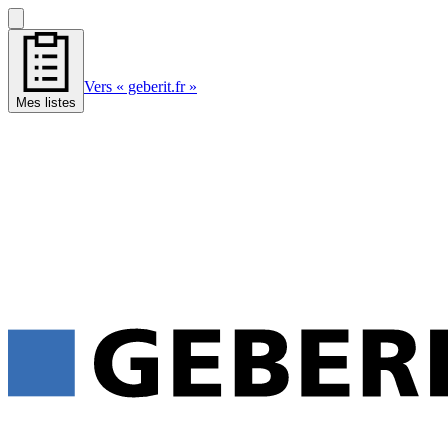
Vers « geberit.fr »
Mes listes