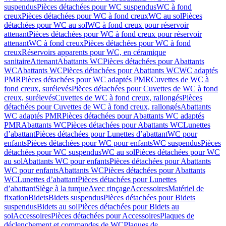
suspendus
Pièces détachées pour WC suspendus
WC à fond
creux
Pièces détachées pour WC à fond creux
WC au sol
Pièces
détachées pour WC au sol
WC à fond creux pour réservoir
attenant
Pièces détachées pour WC à fond creux pour réservoir
attenant
WC à fond creux
Pièces détachées pour WC à fond
creux
Réservoirs apparents pour WC, en céramique
sanitaire
Attenant
Abattants WC
Pièces détachées pour Abattants
WC
Abattants WC
Pièces détachées pour Abattants WC
WC adaptés
PMR
Pièces détachées pour WC adaptés PMR
Cuvettes de WC à
fond creux, surélevés
Pièces détachées pour Cuvettes de WC à fond
creux, surélevés
Cuvettes de WC à fond creux, rallongés
Pièces
détachées pour Cuvettes de WC à fond creux, rallongés
Abattants
WC adaptés PMR
Pièces détachées pour Abattants WC adaptés
PMR
Abattants WC
Pièces détachées pour Abattants WC
Lunettes
d’abattant
Pièces détachées pour Lunettes d’abattant
WC pour
enfants
Pièces détachées pour WC pour enfants
WC suspendus
Pièces
détachées pour WC suspendus
WC au sol
Pièces détachées pour WC
au sol
Abattants WC pour enfants
Pièces détachées pour Abattants
WC pour enfants
Abattants WC
Pièces détachées pour Abattants
WC
Lunettes d’abattant
Pièces détachées pour Lunettes
d’abattant
Siège à la turque
Avec rinçage
Accessoires
Matériel de
fixation
Bidets
Bidets suspendus
Pièces détachées pour Bidets
suspendus
Bidets au sol
Pièces détachées pour Bidets au
sol
Accessoires
Pièces détachées pour Accessoires
Plaques de
déclenchement et commandes de WC
Plaques de