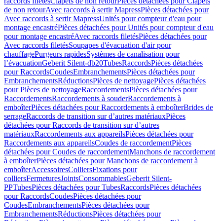
raccords filetés
Clapets de non retour
Pièces détachées pour Clapets
de non retour
Avec raccords à sertir Mapress
Pièces détachées pour
Avec raccords à sertir Mapress
Unités pour compteur d'eau pour
montage encastré
Pièces détachées pour Unités pour compteur d'eau
pour montage encastré
Avec raccords filetés
Pièces détachées pour
Avec raccords filetés
Soupapes d'évacuation d'air pour
chauffage
Purgeurs rapides
Systèmes de canalisation pour
l’évacuation
Geberit Silent-db20
Tubes
Raccords
Pièces détachées
pour Raccords
Coudes
Embranchements
Pièces détachées pour
Embranchements
Réductions
Pièces de nettoyage
Pièces détachées
pour Pièces de nettoyage
Raccordements
Pièces détachées pour
Raccordements
Raccordements à souder
Raccordements à
emboîter
Pièces détachées pour Raccordements à emboîter
Brides de
serrage
Raccords de transition sur d’autres matériaux
Pièces
détachées pour Raccords de transition sur d’autres
matériaux
Raccordements aux appareils
Pièces détachées pour
Raccordements aux appareils
Coudes de raccordement
Pièces
détachées pour Coudes de raccordement
Manchons de raccordement
à emboîter
Pièces détachées pour Manchons de raccordement à
emboîter
Accessoires
Colliers
Fixations pour
colliers
Fermetures
Joints
Consommables
Geberit Silent-
PP
Tubes
Pièces détachées pour Tubes
Raccords
Pièces détachées
pour Raccords
Coudes
Pièces détachées pour
Coudes
Embranchements
Pièces détachées pour
Embranchements
Réductions
Pièces détachées pour