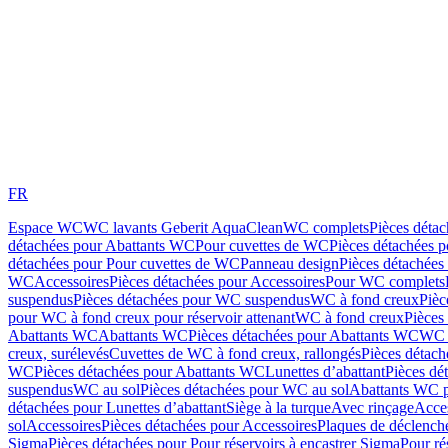
FR
Espace WC
WC lavants Geberit AquaClean
WC complets
Pièces déta
détachées pour Abattants WC
Pour cuvettes de WC
Pièces détachées 
détachées pour Pour cuvettes de WC
Panneau design
Pièces détachées
WC
Accessoires
Pièces détachées pour Accessoires
Pour WC complets
suspendus
Pièces détachées pour WC suspendus
WC à fond creux
Pièc
pour WC à fond creux pour réservoir attenant
WC à fond creux
Pièces
Abattants WC
Abattants WC
Pièces détachées pour Abattants WC
WC 
creux, surélevés
Cuvettes de WC à fond creux, rallongés
Pièces détach
WC
Pièces détachées pour Abattants WC
Lunettes d’abattant
Pièces dé
suspendus
WC au sol
Pièces détachées pour WC au sol
Abattants WC p
détachées pour Lunettes d’abattant
Siège à la turque
Avec rinçage
Acce
sol
Accessoires
Pièces détachées pour Accessoires
Plaques de déclenc
Sigma
Pièces détachées pour Pour réservoirs à encastrer Sigma
Pour ré