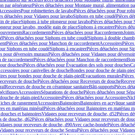
on par générateur
Pièces détachées pour Montage mural, alimentation pa
Accessoires
Pour robinetteries de lavabo
Pièces détachées pour Pour robi
es détachées pour Vidages pour lavabo
Siphons en tube coudé
Pièces dé
in de place
Siphons à tube plongeur pour lavabo
Pièces détachées pour 
ongeur pour lavabo, modèle gain de place
Siphons à encastrer
Pièces dét
ouvrements
Raccordements
Pièces détachées pour Raccordements
Joints
dé
Pièces détachées pour Siphons en tube coudé
Siphons à double chamb
ent
Pièces détachées pour Manchon de raccordement
Accessoires
Pièces
our Siphons en tube coudé
Siphons à encastrer
Pièces détachées pour Sip
s pour déversoirs muraux
Pièces détachées pour Vidages pour déversoi
 de raccordement
Pièces détachées pour Manchon de raccordement
Bon
pour douches
Pièces détachées pour Évacuation des sols pour douches
Ca
ccessoires pour canivelles de douche
Bondes pour douche de plain-pie
ires pour bondes pour douche de plain-pied
Evacuations murales
Pièces
eceveurs de douche
Pièces détachées pour Receveurs de douche
Receve
ral
Receveurs de douche en céramique sanitaire
Bâti-supports
Pièces dét
pécifiques
Accessoires
Séparations de douche
Pièces détachées pour Sép
 douche de plain-pied
Accessoires
Pièces détachées pour Accessoires
Nic
Niches de rangement
Accessoires
Baignoires
Baignoires en acrylique sanit
res en matériau minéral
Pièces détachées pour Baignoires en matériau m
douches et baignoires
Vidages pour receveurs de douche, d52
Pièces dé
s de douche, d62
Pièces détachées pour Vidages pour receveurs de dou
Vidages pour receveurs de douche, d90
Avec cache-bonde
Pièces détach
Vidages pour receveurs de douche Sestra
Pièces détachées pour Vidages