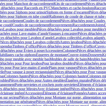
hées pour Manchon de raccordement
Kits de raccordement
Pièces détach
s détachées pour Raccords en PVC
Manchettes et cache-boulons
Raccord
chées pour Siphons pour urinoir
Siphons en forme d’escargot
Pièces dét
chées pour Siphons en tube coudé
Rallonges de coude de chasse et tube 
de raccordement
Coudes de raccordement
Pièces détachées pour Coudes
be coudé
Coudes de raccordement
Recouvrements
Raccordements
Joints
D
es
Lavabos pour meubles
Pièces détachées pour Lavabos pour meubles
V
tachées pour Lave-mains d’angle
Vasques à encastrer
Pièces détachées p
ces détachées pour Lavabos d’angle
Lavabos collectifs
Lavabos adapté
Pièces détachées pour Lavabos collectifs
Autres lavabos
Pièces détachée
uspendus
Timbres dʼoffice
Pièces détachées pour Timbres dʼoffice
Cuves d
 détachées pour Éviers à poser
Accessoires
Colonnes
Pièces détachées p
abillages cache-siphons
Equerres de montage
Couvre-joints
Dosserets
Ki
vabo pour meuble avec meuble bas
Meubles de salle de bains
Meubles bas
 détachées pour Pour lavabos
Pour lavabos doubles
Pièces détachées pou
ées pour Pour lave-mains d’angle
Plans pour vasques
Pièces détachées p
lle
Pour vasque à poser rectangulaire
Pièces détachées pour Pour vasque
bas
Colonnes hautes
Pièces détachées pour Colonnes hautes
Colonnes mi
eubles
Pièces détachées pour Autres meubles
Étagères murales
Pièces dé
 rangement
Porte-serviettes et crochets porte-serviettes
Éléments d’éclaira
es détachées pour Miroirs
Avec éclairage intégré
Pièces détachées pour A
éclairage intégré
Accessoires
Éléments d’éclairage
Poignées
Autres acces
n sur secteur
Pièces détachées pour Montage sur gorge, alimentation sur
mentation par générateur
Pièces détachées pour Montage sur gorge, alim
imentation sur secteur
Pièces détachées pour Montage mural, alimentatio