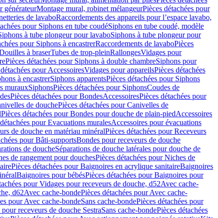
r générateur
Montage mural, robinet mélangeur
Pièces détachées pour
netteries de lavabo
Raccordements des appareils pour l’espace lavabo,
tachées pour Siphons en tube coudé
Siphons en tube coudé, modèle
Siphons à tube plongeur pour lavabo
Siphons à tube plongeur pour
achées pour Siphons à encastrer
Raccordements de lavabo
Pièces
Douilles à braser
Tubes de trop-plein
Rallonges
Vidages pour
re
Pièces détachées pour Siphons à double chambre
Siphons pour
 détachées pour Accessoires
Vidages pour appareils
Pièces détachées
hons à encastrer
Siphons apparents
Pièces détachées pour Siphons
rs muraux
Siphons
Pièces détachées pour Siphons
Coudes de
des
Pièces détachées pour Bondes
Accessoires
Pièces détachées pour
nivelles de douche
Pièces détachées pour Canivelles de
d
Pièces détachées pour Bondes pour douche de plain-pied
Accessoires
 détachées pour Evacuations murales
Accessoires pour évacuations
urs de douche en matériau minéral
Pièces détachées pour Receveurs
achées pour Bâti-supports
Bondes pour receveurs de douche
arations de douche
Séparations de douche latérales pour douche de
hes de rangement pour douches
Pièces détachées pour Niches de
aire
Pièces détachées pour Baignoires en acrylique sanitaire
Baignoires
inéral
Baignoires pour bébés
Pièces détachées pour Baignoires pour
tachées pour Vidages pour receveurs de douche, d52
Avec cache-
che, d62
Avec cache-bonde
Pièces détachées pour Avec cache-
ées pour Avec cache-bonde
Sans cache-bonde
Pièces détachées pour
 pour receveurs de douche Sestra
Sans cache-bonde
Pièces détachées