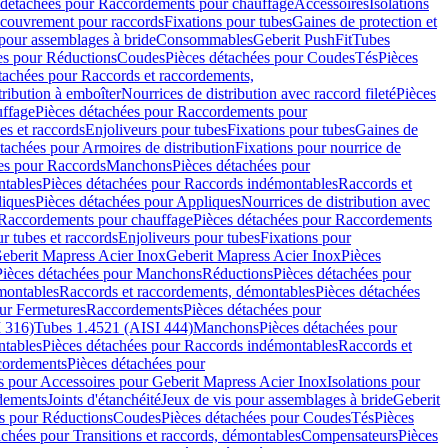
 détachées pour Raccordements pour chauffage
Accessoires
Isolations
couvrement pour raccords
Fixations pour tubes
Gaines de protection et
 pour assemblages à bride
Consommables
Geberit PushFit
Tubes
es pour Réductions
Coudes
Pièces détachées pour Coudes
Tés
Pièces
tachées pour Raccords et raccordements,
tribution à emboîter
Nourrices de distribution avec raccord fileté
Pièces
ffage
Pièces détachées pour Raccordements pour
s et raccords
Enjoliveurs pour tubes
Fixations pour tubes
Gaines de
tachées pour Armoires de distribution
Fixations pour nourrice de
es pour Raccords
Manchons
Pièces détachées pour
tables
Pièces détachées pour Raccords indémontables
Raccords et
iques
Pièces détachées pour Appliques
Nourrices de distribution avec
Raccordements pour chauffage
Pièces détachées pour Raccordements
 tubes et raccords
Enjoliveurs pour tubes
Fixations pour
eberit Mapress Acier Inox
Geberit Mapress Acier Inox
Pièces
Pièces détachées pour Manchons
Réductions
Pièces détachées pour
montables
Raccords et raccordements, démontables
Pièces détachées
ur Fermetures
Raccordements
Pièces détachées pour
 316)
Tubes 1.4521 (AISI 444)
Manchons
Pièces détachées pour
tables
Pièces détachées pour Raccords indémontables
Raccords et
ordements
Pièces détachées pour
s pour Accessoires pour Geberit Mapress Acier Inox
Isolations pour
rdements
Joints d'étanchéité
Jeux de vis pour assemblages à bride
Geberit
s pour Réductions
Coudes
Pièces détachées pour Coudes
Tés
Pièces
achées pour Transitions et raccords, démontables
Compensateurs
Pièces