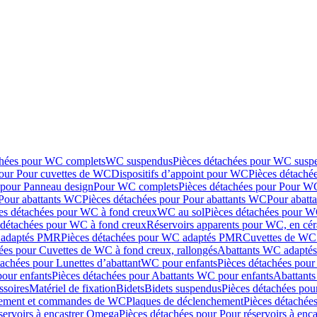
chées pour WC complets
WC suspendus
Pièces détachées pour WC susp
pour Pour cuvettes de WC
Dispositifs d’appoint pour WC
Pièces détaché
 pour Panneau design
Pour WC complets
Pièces détachées pour Pour W
Pour abattants WC
Pièces détachées pour Pour abattants WC
Pour abatt
es détachées pour WC à fond creux
WC au sol
Pièces détachées pour W
 détachées pour WC à fond creux
Réservoirs apparents pour WC, en cér
adaptés PMR
Pièces détachées pour WC adaptés PMR
Cuvettes de WC 
ées pour Cuvettes de WC à fond creux, rallongés
Abattants WC adapt
tachées pour Lunettes d’abattant
WC pour enfants
Pièces détachées pou
our enfants
Pièces détachées pour Abattants WC pour enfants
Abattant
ssoires
Matériel de fixation
Bidets
Bidets suspendus
Pièces détachées pou
hement et commandes de WC
Plaques de déclenchement
Pièces détachée
servoirs à encastrer Omega
Pièces détachées pour Pour réservoirs à enc