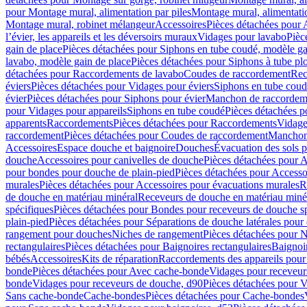
pour Montage mural, alimentation par piles
Montage mural, alimentati
Montage mural, robinet mélangeur
Accessoires
Pièces détachées pour 
l’évier, les appareils et les déversoirs muraux
Vidages pour lavabo
Pièc
gain de place
Pièces détachées pour Siphons en tube coudé, modèle ga
lavabo, modèle gain de place
Pièces détachées pour Siphons à tube pl
détachées pour Raccordements de lavabo
Coudes de raccordement
Rec
éviers
Pièces détachées pour Vidages pour éviers
Siphons en tube cou
évier
Pièces détachées pour Siphons pour évier
Manchon de raccordem
pour Vidages pour appareils
Siphons en tube coudé
Pièces détachées p
apparents
Raccordements
Pièces détachées pour Raccordements
Vidage
raccordement
Pièces détachées pour Coudes de raccordement
Manchon
Accessoires
Espace douche et baignoire
Douches
Évacuation des sols 
douche
Accessoires pour canivelles de douche
Pièces détachées pour A
pour bondes pour douche de plain-pied
Pièces détachées pour Accesso
murales
Pièces détachées pour Accessoires pour évacuations murales
R
de douche en matériau minéral
Receveurs de douche en matériau miné
spécifiques
Pièces détachées pour Bondes pour receveurs de douche s
plain-pied
Pièces détachées pour Séparations de douche latérales pour
rangement pour douches
Niches de rangement
Pièces détachées pour 
rectangulaires
Pièces détachées pour Baignoires rectangulaires
Baignoi
bébés
Accessoires
Kits de réparation
Raccordements des appareils pour 
bonde
Pièces détachées pour Avec cache-bonde
Vidages pour receveur
bonde
Vidages pour receveurs de douche, d90
Pièces détachées pour 
Sans cache-bonde
Cache-bondes
Pièces détachées pour Cache-bondes