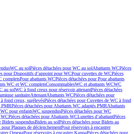
endus
WC au sol
Pièces détachées pour WC au sol
Abattants WC
Pièces
es pour Dispositifs d’appoint pour WC
Pour cuvettes de WC
Pièces
C complets
Pour abattants WC
Pièces détachées pour Pour abattants
ants WC et WC complets
Consommables
WC et abattants WC
WC
C au sol
WC à fond creux pour réservoir attenant
Pièces détachées
amique sanitaire
Attenant
Abattants WC
Pièces détachées pour
à fond creux, surélevés
Pièces détachées pour Cuvettes de WC à fond
és PMR
Pièces détachées pour Abattants WC adaptés PMR
Abattants
r WC pour enfants
WC suspendus
Pièces détachées pour WC
s WC
Pièces détachées pour Abattants WC
Lunettes d’abattant
Pièces
r Bidets suspendus
Bidets au sol
Pièces détachées pour Bidets au
s pour Plaques de déclenchement
Pour réservoirs à encastrer
astrer Omega
Pour réservoirs à encastrer Kappa
Pièces détachées pour