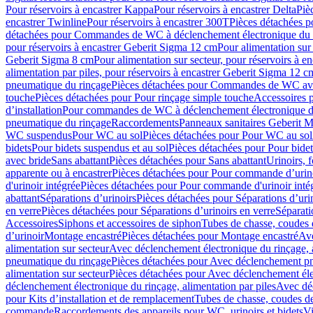
Pour réservoirs à encastrer Kappa
Pour réservoirs à encastrer Delta
Piè
encastrer Twinline
Pour réservoirs à encastrer 300T
Pièces détachées p
détachées pour Commandes de WC à déclenchement électronique du 
pour réservoirs à encastrer Geberit Sigma 12 cm
Pour alimentation sur
Geberit Sigma 8 cm
Pour alimentation sur secteur, pour réservoirs à 
alimentation par piles, pour réservoirs à encastrer Geberit Sigma 12 c
pneumatique du rinçage
Pièces détachées pour Commandes de WC ave
touche
Pièces détachées pour Pour rinçage simple touche
Accessoires
d’installation
Pour commandes de WC à déclenchement électronique d
pneumatique du rinçage
Raccordements
Panneaux sanitaires Geberit M
WC suspendus
Pour WC au sol
Pièces détachées pour Pour WC au sol
bidets
Pour bidets suspendus et au sol
Pièces détachées pour Pour bidet
avec bride
Sans abattant
Pièces détachées pour Sans abattant
Urinoirs, 
apparente ou à encastrer
Pièces détachées pour Pour commande d’urino
d'urinoir intégrée
Pièces détachées pour Pour commande d'urinoir inté
abattant
Séparations d’urinoirs
Pièces détachées pour Séparations d’uri
en verre
Pièces détachées pour Séparations d’urinoirs en verre
Séparati
Accessoires
Siphons et accessoires de siphon
Tubes de chasse, coudes 
dʼurinoir
Montage encastré
Pièces détachées pour Montage encastré
Ave
alimentation sur secteur
Avec déclenchement électronique du rinçage, a
pneumatique du rinçage
Pièces détachées pour Avec déclenchement p
alimentation sur secteur
Pièces détachées pour Avec déclenchement élec
déclenchement électronique du rinçage, alimentation par piles
Avec dé
pour Kits d’installation et de remplacement
Tubes de chasse, coudes de
commande
Raccordements des appareils pour WC, urinoirs et bidets
Vi