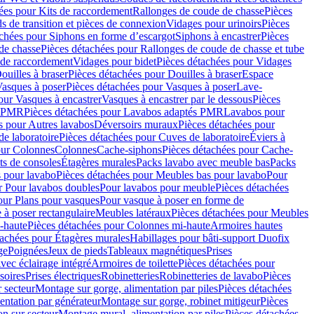
ées pour Kits de raccordement
Rallonges de coude de chasse
Pièces
s de transition et pièces de connexion
Vidages pour urinoirs
Pièces
achées pour Siphons en forme d’escargot
Siphons à encastrer
Pièces
de chasse
Pièces détachées pour Rallonges de coude de chasse et tube
 de raccordement
Vidages pour bidet
Pièces détachées pour Vidages
ouilles à braser
Pièces détachées pour Douilles à braser
Espace
asques à poser
Pièces détachées pour Vasques à poser
Lave-
our Vasques à encastrer
Vasques à encastrer par le dessous
Pièces
s PMR
Pièces détachées pour Lavabos adaptés PMR
Lavabos pour
s pour Autres lavabos
Déversoirs muraux
Pièces détachées pour
e laboratoire
Pièces détachées pour Cuves de laboratoire
Éviers à
our Colonnes
Colonnes
Cache-siphons
Pièces détachées pour Cache-
ts de consoles
Étagères murales
Packs lavabo avec meuble bas
Packs
 pour lavabo
Pièces détachées pour Meubles bas pour lavabo
Pour
r Pour lavabos doubles
Pour lavabos pour meuble
Pièces détachées
our Plans pour vasques
Pour vasque à poser en forme de
 à poser rectangulaire
Meubles latéraux
Pièces détachées pour Meubles
-haute
Pièces détachées pour Colonnes mi-haute
Armoires hautes
tachées pour Étagères murales
Habillages pour bâti-support Duofix
ge
Poignées
Jeux de pieds
Tableaux magnétiques
Prises
vec éclairage intégré
Armoires de toilette
Pièces détachées pour
soires
Prises électriques
Robinetteries
Robinetteries de lavabo
Pièces
 secteur
Montage sur gorge, alimentation par piles
Pièces détachées
entation par générateur
Montage sur gorge, robinet mitigeur
Pièces
n sur secteur
Montage mural, alimentation par piles
Pièces détachées