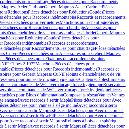
cordements pour chauffage
Pièces détachées pour Raccordements
t Mapress Acier Carbone
Geberit Mapress Acier Carbone
Pièces
hons
Réductions
Pièces détachées pour Réductions
Coudes
Pièces
es détachées pour Raccords indémontables
Raccords et raccordements,
Pièces détachées pour Fermetures
Manchons pour chauffage
Pièces
 détachées pour Raccordements pour chauffage
Accessoires pour
ints d'étanchéité
Jeux de vis pour assemblages à bride
Geberit Mapress
étachées pour Réductions
Coudes
Pièces détachées pour
ur Raccords indémontables
Raccords et raccordements,
es détachées pour Raccordements
Tés pour chauffage
Pièces détachées
ess Cuivre
Pièces détachées pour Accessoires pour Geberit Mapress
nts
Pièces détachées pour Fixations de raccordements
Joints
CuNiFe
Tubes 2.1972
Manchons
Pièces détachées pour
tables
Pièces détachées pour Raccords indémontables
Raccords et
soires pour Geberit Mapress CuNiFe
Joints d'étanchéité
Jeux de vis
essoires pour unités de rinçage hygiéniques
Capteurs
Câbles
Limiteurs
voirs et commandes de WC avec rinçage forcé hygiénique
Réservoirs à
éservoirs et commandes de WC avec rinçage forcé hygiénique
Pièces
étachées pour Blocs d’alimentation
Composants réseau
Vannes
Vannes
ge encastré
Avec raccords à sertir Mepla
Pièces détachées pour Avec
ièces détachées pour Vannes à siège incliné
Avec raccords à sertir
Avec raccords à sertir Mapress
Pièces détachées pour Avec raccords à
Avec raccords à sertir FlowFit
Pièces détachées pour Avec raccords à
 pour Avec raccords à sertir Mapress
Robinets à boisseau sphérique
s à sertir Mepla
Avec raccords à sertir Mapress
Pièces détachées pour