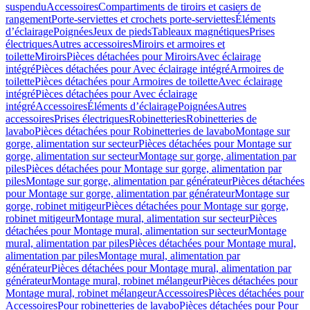
suspendu
Accessoires
Compartiments de tiroirs et casiers de
rangement
Porte-serviettes et crochets porte-serviettes
Éléments
d’éclairage
Poignées
Jeux de pieds
Tableaux magnétiques
Prises
électriques
Autres accessoires
Miroirs et armoires et
toilette
Miroirs
Pièces détachées pour Miroirs
Avec éclairage
intégré
Pièces détachées pour Avec éclairage intégré
Armoires de
toilette
Pièces détachées pour Armoires de toilette
Avec éclairage
intégré
Pièces détachées pour Avec éclairage
intégré
Accessoires
Éléments d’éclairage
Poignées
Autres
accessoires
Prises électriques
Robinetteries
Robinetteries de
lavabo
Pièces détachées pour Robinetteries de lavabo
Montage sur
gorge, alimentation sur secteur
Pièces détachées pour Montage sur
gorge, alimentation sur secteur
Montage sur gorge, alimentation par
piles
Pièces détachées pour Montage sur gorge, alimentation par
piles
Montage sur gorge, alimentation par générateur
Pièces détachées
pour Montage sur gorge, alimentation par générateur
Montage sur
gorge, robinet mitigeur
Pièces détachées pour Montage sur gorge,
robinet mitigeur
Montage mural, alimentation sur secteur
Pièces
détachées pour Montage mural, alimentation sur secteur
Montage
mural, alimentation par piles
Pièces détachées pour Montage mural,
alimentation par piles
Montage mural, alimentation par
générateur
Pièces détachées pour Montage mural, alimentation par
générateur
Montage mural, robinet mélangeur
Pièces détachées pour
Montage mural, robinet mélangeur
Accessoires
Pièces détachées pour
Accessoires
Pour robinetteries de lavabo
Pièces détachées pour Pour