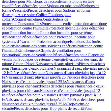
détachées pour Manchons de raccordement
Siphons en tube
coudé
Pièces détachées pour Siphons en tube coudé
Siphons en
forme d'escargot
Pièces détachées pour Siphons en forme
d'escargot
Accessoires
Colliers
Fixations pour
colliers
Coques
Fermetures
Joints
Boîtiers de
protection
Consommables
Protection incendie, protection acoustique
et protection contre l'humidité
Protection incendie
Pièces détachées
pour Protection incendie
Protection incendie pour systèmes
d'évacuation
Pièces détachées pour Protection incendie pour
systèmes d'évacuation
Protection acoustique
Isolations des bruits
solidiens
Isolations des bruits solidiens et aériens
Protection contre
l'humidité
Etanchements
Clapets de ventilation pour
évacuation
Clapets de ventilation
Pièces détachées pour Clapets de
ventilation
Soupapes de retenue d'énergie
Évacuation des eaux de
toiture Geberit Pluvia
Naissances d'eaux pluviales
Pièces détachées
pour Naissances d'eaux pluviales
Naissances d'eaux pluviales jusqu'à
12 l/s
Pièces détachées pour Naissances d'eaux pluviales jusqu'à 12
l/s
Naissances d'eaux pluviales jusqu'à 25 l/s
Pièces détachées pour
Naissances d'eaux pluviales jusqu'à 25 l/s
Naissances d'eaux
pluviales pour chéneaux
Pièces détachées pour Naissances d'eaux
pluviales pour chéneaux
Naissances d'eaux pluviales jusqu'à 12
l/s
Pièces détachées pour Naissances d'eaux pluviales jusqu'à 12
l/s
Naissances d'eaux pluviales jusqu'à 25 l/s
Pièces détachées pour
Naissances d'eaux pluviales jusqu'à 25 l/s
Trop-pleins de
sécurité
Pièces détachées pour Trop-pleins de sécurité
Pour