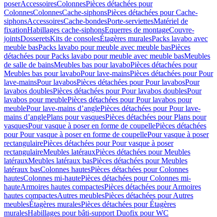
poser
Accessoires
Colonnes
Pièces détachées pour
Colonnes
Colonnes
Cache-siphons
Pièces détachées pour Cache-
siphons
Accessoires
Cache-bondes
Porte-serviettes
Matériel de
fixation
Habillages cache-siphons
Equerres de montage
Couvre-
joints
Dosserets
Kits de consoles
Étagères murales
Packs lavabo avec
meuble bas
Packs lavabo pour meuble avec meuble bas
Pièces
détachées pour Packs lavabo pour meuble avec meuble bas
Meubles
de salle de bains
Meubles bas pour lavabo
Pièces détachées pour
Meubles bas pour lavabo
Pour lave-mains
Pièces détachées pour Pour
lave-mains
Pour lavabos
Pièces détachées pour Pour lavabos
Pour
lavabos doubles
Pièces détachées pour Pour lavabos doubles
Pour
lavabos pour meuble
Pièces détachées pour Pour lavabos pour
meuble
Pour lave-mains d’angle
Pièces détachées pour Pour lave-
mains d’angle
Plans pour vasques
Pièces détachées pour Plans pour
vasques
Pour vasque à poser en forme de coupelle
Pièces détachées
pour Pour vasque à poser en forme de coupelle
Pour vasque à poser
rectangulaire
Pièces détachées pour Pour vasque à poser
rectangulaire
Meubles latéraux
Pièces détachées pour Meubles
latéraux
Meubles latéraux bas
Pièces détachées pour Meubles
latéraux bas
Colonnes hautes
Pièces détachées pour Colonnes
hautes
Colonnes mi-haute
Pièces détachées pour Colonnes mi-
haute
Armoires hautes compactes
Pièces détachées pour Armoires
hautes compactes
Autres meubles
Pièces détachées pour Autres
meubles
Étagères murales
Pièces détachées pour Étagères
murales
Habillages pour bâti-support Duofix pour WC