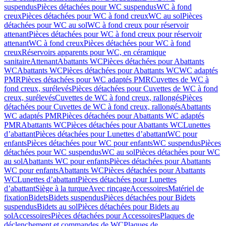
suspendus
Pièces détachées pour WC suspendus
WC à fond
creux
Pièces détachées pour WC à fond creux
WC au sol
Pièces
détachées pour WC au sol
WC à fond creux pour réservoir
attenant
Pièces détachées pour WC à fond creux pour réservoir
attenant
WC à fond creux
Pièces détachées pour WC à fond
creux
Réservoirs apparents pour WC, en céramique
sanitaire
Attenant
Abattants WC
Pièces détachées pour Abattants
WC
Abattants WC
Pièces détachées pour Abattants WC
WC adaptés
PMR
Pièces détachées pour WC adaptés PMR
Cuvettes de WC à
fond creux, surélevés
Pièces détachées pour Cuvettes de WC à fond
creux, surélevés
Cuvettes de WC à fond creux, rallongés
Pièces
détachées pour Cuvettes de WC à fond creux, rallongés
Abattants
WC adaptés PMR
Pièces détachées pour Abattants WC adaptés
PMR
Abattants WC
Pièces détachées pour Abattants WC
Lunettes
d’abattant
Pièces détachées pour Lunettes d’abattant
WC pour
enfants
Pièces détachées pour WC pour enfants
WC suspendus
Pièces
détachées pour WC suspendus
WC au sol
Pièces détachées pour WC
au sol
Abattants WC pour enfants
Pièces détachées pour Abattants
WC pour enfants
Abattants WC
Pièces détachées pour Abattants
WC
Lunettes d’abattant
Pièces détachées pour Lunettes
d’abattant
Siège à la turque
Avec rinçage
Accessoires
Matériel de
fixation
Bidets
Bidets suspendus
Pièces détachées pour Bidets
suspendus
Bidets au sol
Pièces détachées pour Bidets au
sol
Accessoires
Pièces détachées pour Accessoires
Plaques de
déclenchement et commandes de WC
Plaques de