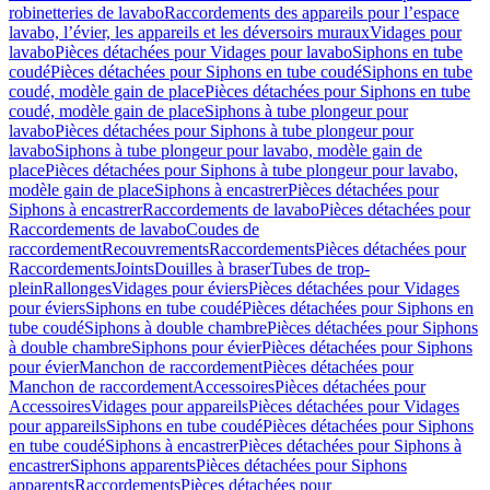
robinetteries de lavabo
Raccordements des appareils pour l’espace
lavabo, l’évier, les appareils et les déversoirs muraux
Vidages pour
lavabo
Pièces détachées pour Vidages pour lavabo
Siphons en tube
coudé
Pièces détachées pour Siphons en tube coudé
Siphons en tube
coudé, modèle gain de place
Pièces détachées pour Siphons en tube
coudé, modèle gain de place
Siphons à tube plongeur pour
lavabo
Pièces détachées pour Siphons à tube plongeur pour
lavabo
Siphons à tube plongeur pour lavabo, modèle gain de
place
Pièces détachées pour Siphons à tube plongeur pour lavabo,
modèle gain de place
Siphons à encastrer
Pièces détachées pour
Siphons à encastrer
Raccordements de lavabo
Pièces détachées pour
Raccordements de lavabo
Coudes de
raccordement
Recouvrements
Raccordements
Pièces détachées pour
Raccordements
Joints
Douilles à braser
Tubes de trop-
plein
Rallonges
Vidages pour éviers
Pièces détachées pour Vidages
pour éviers
Siphons en tube coudé
Pièces détachées pour Siphons en
tube coudé
Siphons à double chambre
Pièces détachées pour Siphons
à double chambre
Siphons pour évier
Pièces détachées pour Siphons
pour évier
Manchon de raccordement
Pièces détachées pour
Manchon de raccordement
Accessoires
Pièces détachées pour
Accessoires
Vidages pour appareils
Pièces détachées pour Vidages
pour appareils
Siphons en tube coudé
Pièces détachées pour Siphons
en tube coudé
Siphons à encastrer
Pièces détachées pour Siphons à
encastrer
Siphons apparents
Pièces détachées pour Siphons
apparents
Raccordements
Pièces détachées pour