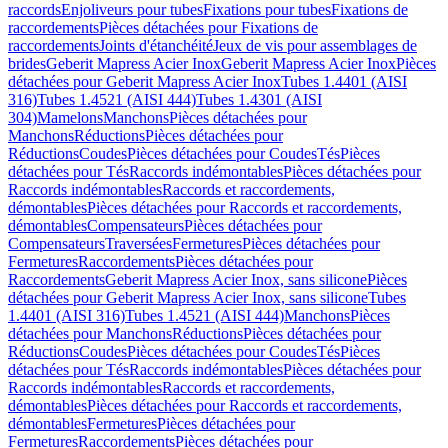
raccords
Enjoliveurs pour tubes
Fixations pour tubes
Fixations de
raccordements
Pièces détachées pour Fixations de
raccordements
Joints d'étanchéité
Jeux de vis pour assemblages de
brides
Geberit Mapress Acier Inox
Geberit Mapress Acier Inox
Pièces
détachées pour Geberit Mapress Acier Inox
Tubes 1.4401 (AISI
316)
Tubes 1.4521 (AISI 444)
Tubes 1.4301 (AISI
304)
Mamelons
Manchons
Pièces détachées pour
Manchons
Réductions
Pièces détachées pour
Réductions
Coudes
Pièces détachées pour Coudes
Tés
Pièces
détachées pour Tés
Raccords indémontables
Pièces détachées pour
Raccords indémontables
Raccords et raccordements,
démontables
Pièces détachées pour Raccords et raccordements,
démontables
Compensateurs
Pièces détachées pour
Compensateurs
Traversées
Fermetures
Pièces détachées pour
Fermetures
Raccordements
Pièces détachées pour
Raccordements
Geberit Mapress Acier Inox, sans silicone
Pièces
détachées pour Geberit Mapress Acier Inox, sans silicone
Tubes
1.4401 (AISI 316)
Tubes 1.4521 (AISI 444)
Manchons
Pièces
détachées pour Manchons
Réductions
Pièces détachées pour
Réductions
Coudes
Pièces détachées pour Coudes
Tés
Pièces
détachées pour Tés
Raccords indémontables
Pièces détachées pour
Raccords indémontables
Raccords et raccordements,
démontables
Pièces détachées pour Raccords et raccordements,
démontables
Fermetures
Pièces détachées pour
Fermetures
Raccordements
Pièces détachées pour