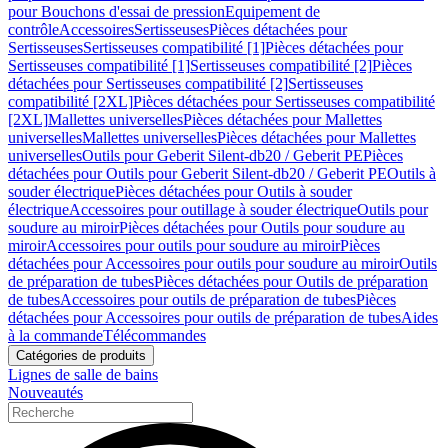
pour Bouchons d'essai de pression
Equipement de
contrôle
Accessoires
Sertisseuses
Pièces détachées pour
Sertisseuses
Sertisseuses compatibilité [1]
Pièces détachées pour
Sertisseuses compatibilité [1]
Sertisseuses compatibilité [2]
Pièces
détachées pour Sertisseuses compatibilité [2]
Sertisseuses
compatibilité [2XL]
Pièces détachées pour Sertisseuses compatibilité
[2XL]
Mallettes universelles
Pièces détachées pour Mallettes
universelles
Mallettes universelles
Pièces détachées pour Mallettes
universelles
Outils pour Geberit Silent-db20 / Geberit PE
Pièces
détachées pour Outils pour Geberit Silent-db20 / Geberit PE
Outils à
souder électrique
Pièces détachées pour Outils à souder
électrique
Accessoires pour outillage à souder électrique
Outils pour
soudure au miroir
Pièces détachées pour Outils pour soudure au
miroir
Accessoires pour outils pour soudure au miroir
Pièces
détachées pour Accessoires pour outils pour soudure au miroir
Outils
de préparation de tubes
Pièces détachées pour Outils de préparation
de tubes
Accessoires pour outils de préparation de tubes
Pièces
détachées pour Accessoires pour outils de préparation de tubes
Aides
à la commande
Télécommandes
Catégories de produits
Lignes de salle de bains
Nouveautés