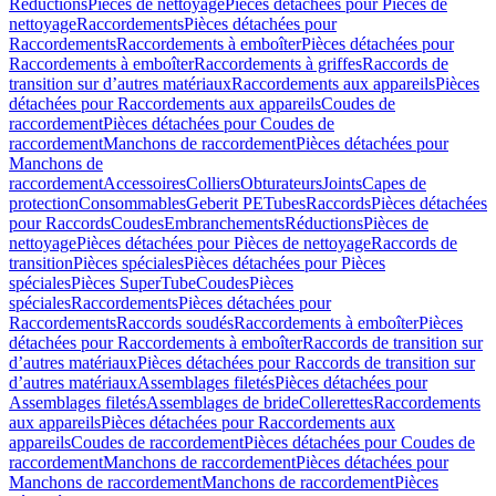
Réductions
Pièces de nettoyage
Pièces détachées pour Pièces de
nettoyage
Raccordements
Pièces détachées pour
Raccordements
Raccordements à emboîter
Pièces détachées pour
Raccordements à emboîter
Raccordements à griffes
Raccords de
transition sur d’autres matériaux
Raccordements aux appareils
Pièces
détachées pour Raccordements aux appareils
Coudes de
raccordement
Pièces détachées pour Coudes de
raccordement
Manchons de raccordement
Pièces détachées pour
Manchons de
raccordement
Accessoires
Colliers
Obturateurs
Joints
Capes de
protection
Consommables
Geberit PE
Tubes
Raccords
Pièces détachées
pour Raccords
Coudes
Embranchements
Réductions
Pièces de
nettoyage
Pièces détachées pour Pièces de nettoyage
Raccords de
transition
Pièces spéciales
Pièces détachées pour Pièces
spéciales
Pièces SuperTube
Coudes
Pièces
spéciales
Raccordements
Pièces détachées pour
Raccordements
Raccords soudés
Raccordements à emboîter
Pièces
détachées pour Raccordements à emboîter
Raccords de transition sur
d’autres matériaux
Pièces détachées pour Raccords de transition sur
d’autres matériaux
Assemblages filetés
Pièces détachées pour
Assemblages filetés
Assemblages de bride
Collerettes
Raccordements
aux appareils
Pièces détachées pour Raccordements aux
appareils
Coudes de raccordement
Pièces détachées pour Coudes de
raccordement
Manchons de raccordement
Pièces détachées pour
Manchons de raccordement
Manchons de raccordement
Pièces