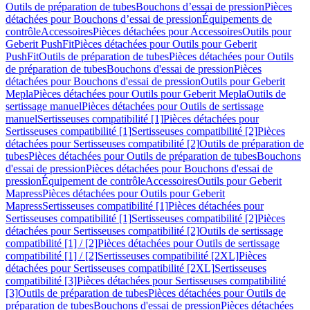
Outils de préparation de tubes
Bouchons d’essai de pression
Pièces
détachées pour Bouchons d’essai de pression
Équipements de
contrôle
Accessoires
Pièces détachées pour Accessoires
Outils pour
Geberit PushFit
Pièces détachées pour Outils pour Geberit
PushFit
Outils de préparation de tubes
Pièces détachées pour Outils
de préparation de tubes
Bouchons d'essai de pression
Pièces
détachées pour Bouchons d'essai de pression
Outils pour Geberit
Mepla
Pièces détachées pour Outils pour Geberit Mepla
Outils de
sertissage manuel
Pièces détachées pour Outils de sertissage
manuel
Sertisseuses compatibilité [1]
Pièces détachées pour
Sertisseuses compatibilité [1]
Sertisseuses compatibilité [2]
Pièces
détachées pour Sertisseuses compatibilité [2]
Outils de préparation de
tubes
Pièces détachées pour Outils de préparation de tubes
Bouchons
d'essai de pression
Pièces détachées pour Bouchons d'essai de
pression
Équipement de contrôle
Accessoires
Outils pour Geberit
Mapress
Pièces détachées pour Outils pour Geberit
Mapress
Sertisseuses compatibilité [1]
Pièces détachées pour
Sertisseuses compatibilité [1]
Sertisseuses compatibilité [2]
Pièces
détachées pour Sertisseuses compatibilité [2]
Outils de sertissage
compatibilité [1] / [2]
Pièces détachées pour Outils de sertissage
compatibilité [1] / [2]
Sertisseuses compatibilité [2XL]
Pièces
détachées pour Sertisseuses compatibilité [2XL]
Sertisseuses
compatibilité [3]
Pièces détachées pour Sertisseuses compatibilité
[3]
Outils de préparation de tubes
Pièces détachées pour Outils de
préparation de tubes
Bouchons d'essai de pression
Pièces détachées