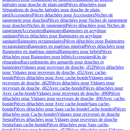
latérales pour douche de plain-pied
Pièces détachées pour
Séparations de douche latérales pour douche de plain-
pied
Accessoires
Pièces détachées pour Accessoires
Niches de
rangement pour douches
Pièces détachées pour Niches de rangement
pour douches
Niches de rangement
Pièces détachées pour Niches de
rangement
Accessoires
Baignoires
Baignoires en acrylique
sanitaire
Pièces détachées pour Baignoires en acrylique
sanitaire
Baignoires rectangulaires
Pièces détachées pour Baignoires
rectangulaires
Baignoires en matériau minéral
Pièces détachées pour
Baignoires en matériau minéral
Baignoires pour bébés
Pièces
détachées pour Baignoires pour bébés
Accessoires
Kits de
réparation
Raccordements des appareils pour douches et
baignoires
Vidages pour receveurs de douche, d52
Pièces détachées
pour Vidages pour receveurs de douche, d52
Avec cache-
bonde
Pièces détachées pour Avec cache-bonde
Vidages pour
receveurs de douche, d62
Pièces détachées pour Vidages pour
receveurs de douche, d62
Avec cache-bonde
Pièces détachées pour
Avec cache-bonde
Vidages pour receveurs de douche, d90
Pièces
détachées pour Vidages pour receveurs de douche, d90
Avec cache-
bonde
Pièces détachées pour Avec cache-bonde
Sans cache-
bonde
Pièces détachées pour Sans cache-bonde
Cache-bondes
Pièces
détachées pour Cache-bondes
Vidages pour receveurs de douche
Sestra
Pièces détachées pour Vidages pour receveurs de douche
Sestra
Sans cache-bonde
Pièces détachées pour Sans cache-
bonde
Vidages pour baignoires, d52
Pièces détachées pour Vidages