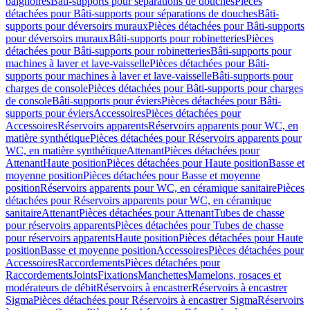
baignoires
Bâti-supports pour séparations de douches
Pièces
détachées pour Bâti-supports pour séparations de douches
Bâti-
supports pour déversoirs muraux
Pièces détachées pour Bâti-supports
pour déversoirs muraux
Bâti-supports pour robinetteries
Pièces
détachées pour Bâti-supports pour robinetteries
Bâti-supports pour
machines à laver et lave-vaisselle
Pièces détachées pour Bâti-
supports pour machines à laver et lave-vaisselle
Bâti-supports pour
charges de console
Pièces détachées pour Bâti-supports pour charges
de console
Bâti-supports pour éviers
Pièces détachées pour Bâti-
supports pour éviers
Accessoires
Pièces détachées pour
Accessoires
Réservoirs apparents
Réservoirs apparents pour WC, en
matière synthétique
Pièces détachées pour Réservoirs apparents pour
WC, en matière synthétique
Attenant
Pièces détachées pour
Attenant
Haute position
Pièces détachées pour Haute position
Basse et
moyenne position
Pièces détachées pour Basse et moyenne
position
Réservoirs apparents pour WC, en céramique sanitaire
Pièces
détachées pour Réservoirs apparents pour WC, en céramique
sanitaire
Attenant
Pièces détachées pour Attenant
Tubes de chasse
pour réservoirs apparents
Pièces détachées pour Tubes de chasse
pour réservoirs apparents
Haute position
Pièces détachées pour Haute
position
Basse et moyenne position
Accessoires
Pièces détachées pour
Accessoires
Raccordements
Pièces détachées pour
Raccordements
Joints
Fixations
Manchettes
Mamelons, rosaces et
modérateurs de débit
Réservoirs à encastrer
Réservoirs à encastrer
Sigma
Pièces détachées pour Réservoirs à encastrer Sigma
Réservoirs