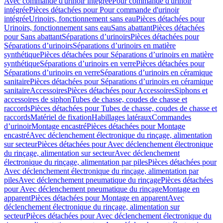
Avec commande d'urinoir intégrée
Pour commande d'urinoir
intégrée
Pièces détachées pour Pour commande d'urinoir
intégrée
Urinoirs, fonctionnement sans eau
Pièces détachées pour
Urinoirs, fonctionnement sans eau
Sans abattant
Pièces détachées
pour Sans abattant
Séparations d’urinoirs
Pièces détachées pour
Séparations d’urinoirs
Séparations d’urinoirs en matière
synthétique
Pièces détachées pour Séparations d’urinoirs en matière
synthétique
Séparations d’urinoirs en verre
Pièces détachées pour
Séparations d’urinoirs en verre
Séparations d’urinoirs en céramique
sanitaire
Pièces détachées pour Séparations d’urinoirs en céramique
sanitaire
Accessoires
Pièces détachées pour Accessoires
Siphons et
accessoires de siphon
Tubes de chasse, coudes de chasse et
raccords
Pièces détachées pour Tubes de chasse, coudes de chasse et
raccords
Matériel de fixation
Habillages latéraux
Commandes
dʼurinoir
Montage encastré
Pièces détachées pour Montage
encastré
Avec déclenchement électronique du rinçage, alimentation
sur secteur
Pièces détachées pour Avec déclenchement électronique
du rinçage, alimentation sur secteur
Avec déclenchement
électronique du rinçage, alimentation par piles
Pièces détachées pour
Avec déclenchement électronique du rinçage, alimentation par
piles
Avec déclenchement pneumatique du rinçage
Pièces détachées
pour Avec déclenchement pneumatique du rinçage
Montage en
apparent
Pièces détachées pour Montage en apparent
Avec
déclenchement électronique du rinçage, alimentation sur
secteur
Pièces détachées pour Avec déclenchement électronique du