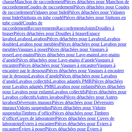
chasse
Manchon de raccordement
Pièces détachées pour Manchon de
raccordement
Coudes de raccordement
Pièces détachées pour Coudes
de raccordement
Vidages pour bidet
Pièces détachées pour Vidages
pour bidet
Siphons en tube coudé
Pièces détachées pour Siphons en
tube coudé
Coudes de
raccordement
Recouvrements
Raccordements
Joints
Douilles à
braser
Pièces détachées pour Douilles à braser
Espace
lavabo
Lavabos
Lavabos
Pièces détachées pour Lavabos
Lavabos
doubles
Lavabos pour meubles
Pièces détachées pour Lavabos pour
meubles
Vasques à poser
Pièces détachées pour Vasques à
poser
Lave-mains
Pièces détachées pour Lave-mains
Lave-mains
d’angle
Pièces détachées pour Lave-mains d’angle
Vasques à
encastrer
Pièces détachées pour Vasques à encastrer
Vasques à
encastrer par le dessous
Pièces détachées pour Vasques à encastrer
par le dessous
Lavabos d’angle
Pièces détachées pour Lavabos
d’angle
Lavabos collectifs
Lavabos adaptés PMR
Pièces détachées
pour Lavabos adaptés PMR
Lavabos pour enfants
Pièces détachées
pour Lavabos pour enfants
Lavabos collectifs
Pièces détachées pour
Lavabos collectifs
Autres lavabos
Pièces détachées pour Autres
lavabos
Déversoirs muraux
Pièces détachées pour Déversoirs
muraux
Vidoirs suspendus
Pièces détachées pour Vidoirs
suspendus
Timbres dʼoffice
Pièces détachées pour Timbres
dʼoffice
Cuves de laboratoire
Pièces détachées pour Cuves de
laboratoire
Éviers à encastrer
Pièces détachées pour Éviers à
encastrer
Éviers à poser
Pièces détachées pour Éviers à