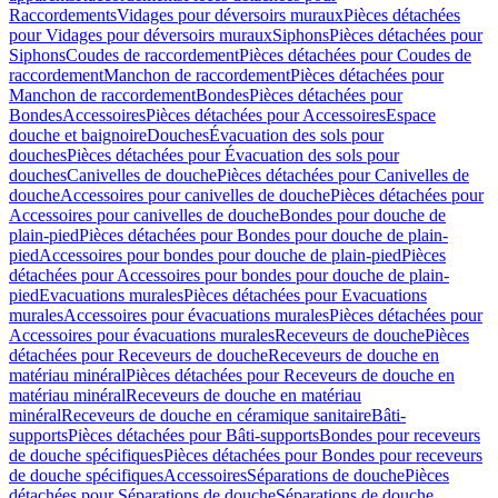
Raccordements
Vidages pour déversoirs muraux
Pièces détachées
pour Vidages pour déversoirs muraux
Siphons
Pièces détachées pour
Siphons
Coudes de raccordement
Pièces détachées pour Coudes de
raccordement
Manchon de raccordement
Pièces détachées pour
Manchon de raccordement
Bondes
Pièces détachées pour
Bondes
Accessoires
Pièces détachées pour Accessoires
Espace
douche et baignoire
Douches
Évacuation des sols pour
douches
Pièces détachées pour Évacuation des sols pour
douches
Canivelles de douche
Pièces détachées pour Canivelles de
douche
Accessoires pour canivelles de douche
Pièces détachées pour
Accessoires pour canivelles de douche
Bondes pour douche de
plain-pied
Pièces détachées pour Bondes pour douche de plain-
pied
Accessoires pour bondes pour douche de plain-pied
Pièces
détachées pour Accessoires pour bondes pour douche de plain-
pied
Evacuations murales
Pièces détachées pour Evacuations
murales
Accessoires pour évacuations murales
Pièces détachées pour
Accessoires pour évacuations murales
Receveurs de douche
Pièces
détachées pour Receveurs de douche
Receveurs de douche en
matériau minéral
Pièces détachées pour Receveurs de douche en
matériau minéral
Receveurs de douche en matériau
minéral
Receveurs de douche en céramique sanitaire
Bâti-
supports
Pièces détachées pour Bâti-supports
Bondes pour receveurs
de douche spécifiques
Pièces détachées pour Bondes pour receveurs
de douche spécifiques
Accessoires
Séparations de douche
Pièces
détachées pour Séparations de douche
Séparations de douche