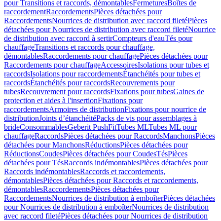
pour Transitions et raccords, démontables
Fermetures
Boîtes de
raccordement
Raccordements
Pièces détachées pour
Raccordements
Nourrices de distribution avec raccord fileté
Pièces
détachées pour Nourrices de distribution avec raccord fileté
Nourrice
de distribution avec raccord à sertir
Compteurs d'eau
Tés pour
chauffage
Transitions et raccords pour chauffage,
démontables
Raccordements pour chauffage
Pièces détachées pour
Raccordements pour chauffage
Accessoires
Isolations pour tubes et
raccords
Isolations pour raccordements
Étanchéités pour tubes et
raccords
Étanchéités pour raccords
Recouvrements pour
tubes
Recouvrement pour raccords
Fixations pour tubes
Gaines de
protection et aides à l'insertion
Fixations pour
raccordements
Armoires de distribution
Fixations pour nourrice de
distribution
Joints d’étanchéité
Packs de vis pour assemblages à
bride
Consommables
Geberit PushFit
Tubes ML
Tubes ML pour
chauffage
Raccords
Pièces détachées pour Raccords
Manchons
Pièces
détachées pour Manchons
Réductions
Pièces détachées pour
Réductions
Coudes
Pièces détachées pour Coudes
Tés
Pièces
détachées pour Tés
Raccords indémontables
Pièces détachées pour
Raccords indémontables
Raccords et raccordements,
démontables
Pièces détachées pour Raccords et raccordements,
démontables
Raccordements
Pièces détachées pour
Raccordements
Nourrices de distribution à emboîter
Pièces détachées
pour Nourrices de distribution à emboîter
Nourrices de distribution
avec raccord fileté
Pièces détachées pour Nourrices de distribution