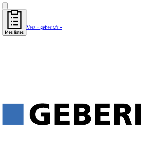
Vers « geberit.fr »
Mes listes