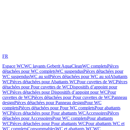
FR
Espace WC
WC lavants Geberit AquaClean
WC complets
Pièces
détachées pour WC complets
WC suspendus
Pièces détachées pour
WC suspendus
WC au sol
Pièces détachées pour WC au sol
Abattants
WC
Pièces détachées pour Abattants WC
Pour cuvettes de WC
Pièces
détachées pour Pour cuvettes de WC
Dispositifs d’appoint pour
WC
Pièces détachées pour Dispositifs d’appoint pour WC
Pour
cuvettes de WC
Pièces détachées pour Pour cuvettes de WC
Panneau
design
Pièces détachées pour Panneau design
Pour WC
complets
Pièces détachées pour Pour WC complets
Pour abattants
WC
Pièces détachées pour Pour abattants WC
Accessoires
Pièces
détachées pour Accessoires
Pour WC complets
Pour abattants
WC
Pièces détachées pour Pour abattants WC
Pour abattants WC et
WC complets
Consommables
WC et abattants WC
WC