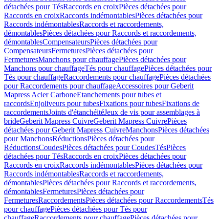
détachées pour Tés
Raccords en croix
Pièces détachées pour
Raccords en croix
Raccords indémontables
Pièces détachées pour
Raccords indémontables
Raccords et raccordements,
démontables
Pièces détachées pour Raccords et raccordements,
démontables
Compensateurs
Pièces détachées pour
Compensateurs
Fermetures
Pièces détachées pour
Fermetures
Manchons pour chauffage
Pièces détachées pour
Manchons pour chauffage
Tés pour chauffage
Pièces détachées pour
Tés pour chauffage
Raccordements pour chauffage
Pièces détachées
pour Raccordements pour chauffage
Accessoires pour Geberit
Mapress Acier Carbone
Etanchements pour tubes et
raccords
Enjoliveurs pour tubes
Fixations pour tubes
Fixations de
raccordements
Joints d'étanchéité
Jeux de vis pour assemblages à
bride
Geberit Mapress Cuivre
Geberit Mapress Cuivre
Pièces
détachées pour Geberit Mapress Cuivre
Manchons
Pièces détachées
pour Manchons
Réductions
Pièces détachées pour
Réductions
Coudes
Pièces détachées pour Coudes
Tés
Pièces
détachées pour Tés
Raccords en croix
Pièces détachées pour
Raccords en croix
Raccords indémontables
Pièces détachées pour
Raccords indémontables
Raccords et raccordements,
démontables
Pièces détachées pour Raccords et raccordements,
démontables
Fermetures
Pièces détachées pour
Fermetures
Raccordements
Pièces détachées pour Raccordements
Tés
pour chauffage
Pièces détachées pour Tés pour
chauffage
Raccordements pour chauffage
Pièces détachées pour