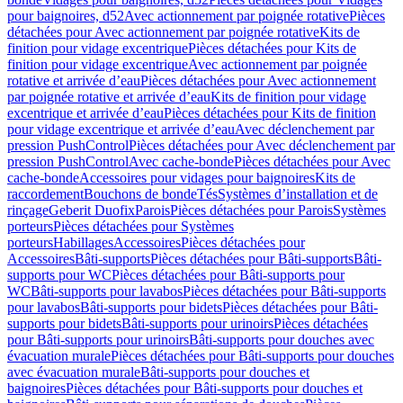
pour baignoires, d52
Avec actionnement par poignée rotative
Pièces
détachées pour Avec actionnement par poignée rotative
Kits de
finition pour vidage excentrique
Pièces détachées pour Kits de
finition pour vidage excentrique
Avec actionnement par poignée
rotative et arrivée d’eau
Pièces détachées pour Avec actionnement
par poignée rotative et arrivée d’eau
Kits de finition pour vidage
excentrique et arrivée d’eau
Pièces détachées pour Kits de finition
pour vidage excentrique et arrivée d’eau
Avec déclenchement par
pression PushControl
Pièces détachées pour Avec déclenchement par
pression PushControl
Avec cache-bonde
Pièces détachées pour Avec
cache-bonde
Accessoires pour vidages pour baignoires
Kits de
raccordement
Bouchons de bonde
Tés
Systèmes d’installation et de
rinçage
Geberit Duofix
Parois
Pièces détachées pour Parois
Systèmes
porteurs
Pièces détachées pour Systèmes
porteurs
Habillages
Accessoires
Pièces détachées pour
Accessoires
Bâti-supports
Pièces détachées pour Bâti-supports
Bâti-
supports pour WC
Pièces détachées pour Bâti-supports pour
WC
Bâti-supports pour lavabos
Pièces détachées pour Bâti-supports
pour lavabos
Bâti-supports pour bidets
Pièces détachées pour Bâti-
supports pour bidets
Bâti-supports pour urinoirs
Pièces détachées
pour Bâti-supports pour urinoirs
Bâti-supports pour douches avec
évacuation murale
Pièces détachées pour Bâti-supports pour douches
avec évacuation murale
Bâti-supports pour douches et
baignoires
Pièces détachées pour Bâti-supports pour douches et