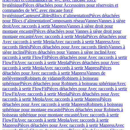
hygiénique
Pièces détachées pour Accessoires pour réservoirs et
commandes de WC avec rinçage forcé
hygiénique
Capteurs
Câbles
Blocs d’alimentation
Pièces détachées
pour Blocs d’alimentation
Composants réseau
Vannes
Vannes à siège
droit
Avec raccords à sertir Mapress
Vannes à siège droit pour
montage encastré
Pièces détachées pour Vannes à siège droit pour
montage encastré
Avec raccords à sertir Mepla
Pièces détachées pour
Avec raccords à sertir Mepla
Avec raccords à sertir Mapress
Avec
raccords filetés
Pièces détachées pour Avec raccords filetés
Vannes à
siège incliné
Pièces détachées pour Vannes à siège incliné
Avec
raccords à sertir FlowFit
Pièces détachées pour Avec raccords à sertir
FlowFit
Avec raccords à sertir Mepla
Pièces détachées pour Avec
raccords à sertir Mepla
Avec raccords à sertir Mapress
Pièces
détachées pour Avec raccords à sertir Mapress
Vannes de
prélèvement
Robinets de vidange
Robinets à boisseau
sphérique
Pièces détachées pour Robinets à boisseau sphérique
Avec
raccords à sertir FlowFit
Pièces détachées pour Avec raccords à sertir
FlowFit
Avec raccords à sertir Mepla
Pièces détachées pour Avec
raccords à sertir Mepla
Avec raccords à sertir Mapress
Pièces
détachées pour Avec raccords à sertir Mapress
Robinets à boisseau
sphérique pour montage encastré
Pièces détachées pour Robinets à
boisseau sphérique pour montage encastré
Avec raccords à sertir
FlowFit
Avec raccords à sertir Mepla
Avec raccords à sertir
Mapress
Pièces détachées pour Avec raccords à sertir Mapress
Avec