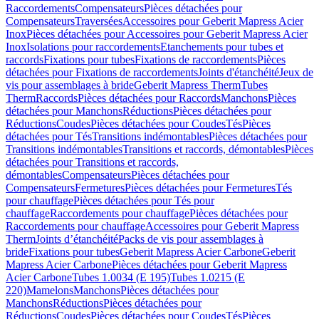
Raccordements
Compensateurs
Pièces détachées pour
Compensateurs
Traversées
Accessoires pour Geberit Mapress Acier
Inox
Pièces détachées pour Accessoires pour Geberit Mapress Acier
Inox
Isolations pour raccordements
Etanchements pour tubes et
raccords
Fixations pour tubes
Fixations de raccordements
Pièces
détachées pour Fixations de raccordements
Joints d'étanchéité
Jeux de
vis pour assemblages à bride
Geberit Mapress Therm
Tubes
Therm
Raccords
Pièces détachées pour Raccords
Manchons
Pièces
détachées pour Manchons
Réductions
Pièces détachées pour
Réductions
Coudes
Pièces détachées pour Coudes
Tés
Pièces
détachées pour Tés
Transitions indémontables
Pièces détachées pour
Transitions indémontables
Transitions et raccords, démontables
Pièces
détachées pour Transitions et raccords,
démontables
Compensateurs
Pièces détachées pour
Compensateurs
Fermetures
Pièces détachées pour Fermetures
Tés
pour chauffage
Pièces détachées pour Tés pour
chauffage
Raccordements pour chauffage
Pièces détachées pour
Raccordements pour chauffage
Accessoires pour Geberit Mapress
Therm
Joints d’étanchéité
Packs de vis pour assemblages à
bride
Fixations pour tubes
Geberit Mapress Acier Carbone
Geberit
Mapress Acier Carbone
Pièces détachées pour Geberit Mapress
Acier Carbone
Tubes 1.0034 (E 195)
Tubes 1.0215 (E
220)
Mamelons
Manchons
Pièces détachées pour
Manchons
Réductions
Pièces détachées pour
Réductions
Coudes
Pièces détachées pour Coudes
Tés
Pièces