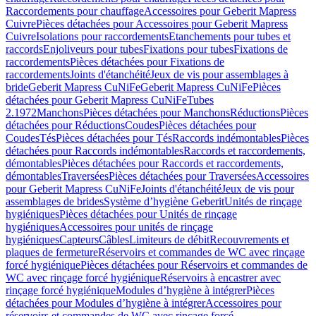
Raccordements pour chauffage
Accessoires pour Geberit Mapress
Cuivre
Pièces détachées pour Accessoires pour Geberit Mapress
Cuivre
Isolations pour raccordements
Etanchements pour tubes et
raccords
Enjoliveurs pour tubes
Fixations pour tubes
Fixations de
raccordements
Pièces détachées pour Fixations de
raccordements
Joints d'étanchéité
Jeux de vis pour assemblages à
bride
Geberit Mapress CuNiFe
Geberit Mapress CuNiFe
Pièces
détachées pour Geberit Mapress CuNiFe
Tubes
2.1972
Manchons
Pièces détachées pour Manchons
Réductions
Pièces
détachées pour Réductions
Coudes
Pièces détachées pour
Coudes
Tés
Pièces détachées pour Tés
Raccords indémontables
Pièces
détachées pour Raccords indémontables
Raccords et raccordements,
démontables
Pièces détachées pour Raccords et raccordements,
démontables
Traversées
Pièces détachées pour Traversées
Accessoires
pour Geberit Mapress CuNiFe
Joints d'étanchéité
Jeux de vis pour
assemblages de brides
Système d’hygiène Geberit
Unités de rinçage
hygiéniques
Pièces détachées pour Unités de rinçage
hygiéniques
Accessoires pour unités de rinçage
hygiéniques
Capteurs
Câbles
Limiteurs de débit
Recouvrements et
plaques de fermeture
Réservoirs et commandes de WC avec rinçage
forcé hygiénique
Pièces détachées pour Réservoirs et commandes de
WC avec rinçage forcé hygiénique
Réservoirs à encastrer avec
rinçage forcé hygiénique
Modules d’hygiène à intégrer
Pièces
détachées pour Modules d’hygiène à intégrer
Accessoires pour
réservoirs et commandes de WC avec rinçage forcé