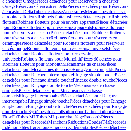
à encastrer Omega
Pièces détachées pour Réservoirs à encastrer
Omega
Réservoirs à encastrer Delta
Pièces détachées pour Réservoirs
à encastrer Delta
Tubes de chasse
Accessoires
Mécanismes de chasse
et robinets flotteurs
Robinets flotteurs
Pièces détachées pour Robinets
flotteurs
Robinets flotteurs pour réservoirs apparents
Pièces détachées
pour Robinets flotteurs pour réservoirs apparents
Robinets flotteurs
pour réservoirs à encastrer
Pièces détachées pour Robinets flotteurs
pour réservoirs à encastrer
Robinets flotteurs pour réservoirs en
céramique
Pièces détachées pour Robinets flotteurs pour réservoirs
en céramique
Robinets flotteurs pour réservoirs, universels
Pièces
détachées pour Robinets flotteurs pour réservoirs,
universels
Robinets flotteurs pour Monolith
Pièces détachées pour
Robinets flotteurs pour Monolith
Mécanismes de chasse
Pièces
détachées pour Mécanismes de chasse
Rinçage interrompable
Pièces
détachées pour Rinçage interrompable
Rinçage simple touche
Pièces
détachées pour Rinçage simple touche
Rinçage double touche
Pièces
détachées pour Rinçage double touche
Mécanismes de chasse
complets
Pièces détachées pour Mécanismes de chasse
complets
Rinçage interrompable
Pièces détachées pour Rinçage
interrompable
Rinçage simple touche
Pièces détachées pour Rinçage
simple touche
Rinçage double touche
Pièces détachées pour Rinçage
double touche
Systèmes de canalisation pour l’alimentation
Geberit
FlowFit
Tubes ML
Tubes ML pour chauffage
Raccords
Pièces
détachées pour Raccords
Manchons
Réductions
Coudes
Tés
Raccords
indémontables
Transitions et raccords, démontables
Pièces détachées