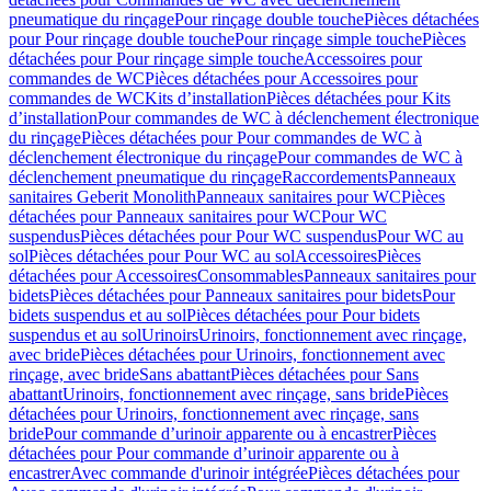
pneumatique du rinçage
Pour rinçage double touche
Pièces détachées
pour Pour rinçage double touche
Pour rinçage simple touche
Pièces
détachées pour Pour rinçage simple touche
Accessoires pour
commandes de WC
Pièces détachées pour Accessoires pour
commandes de WC
Kits d’installation
Pièces détachées pour Kits
d’installation
Pour commandes de WC à déclenchement électronique
du rinçage
Pièces détachées pour Pour commandes de WC à
déclenchement électronique du rinçage
Pour commandes de WC à
déclenchement pneumatique du rinçage
Raccordements
Panneaux
sanitaires Geberit Monolith
Panneaux sanitaires pour WC
Pièces
détachées pour Panneaux sanitaires pour WC
Pour WC
suspendus
Pièces détachées pour Pour WC suspendus
Pour WC au
sol
Pièces détachées pour Pour WC au sol
Accessoires
Pièces
détachées pour Accessoires
Consommables
Panneaux sanitaires pour
bidets
Pièces détachées pour Panneaux sanitaires pour bidets
Pour
bidets suspendus et au sol
Pièces détachées pour Pour bidets
suspendus et au sol
Urinoirs
Urinoirs, fonctionnement avec rinçage,
avec bride
Pièces détachées pour Urinoirs, fonctionnement avec
rinçage, avec bride
Sans abattant
Pièces détachées pour Sans
abattant
Urinoirs, fonctionnement avec rinçage, sans bride
Pièces
détachées pour Urinoirs, fonctionnement avec rinçage, sans
bride
Pour commande d’urinoir apparente ou à encastrer
Pièces
détachées pour Pour commande d’urinoir apparente ou à
encastrer
Avec commande d'urinoir intégrée
Pièces détachées pour