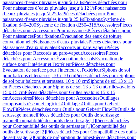
naissances d’eaux pluviales jusqu’à 12 l/s
Pièces détachées pour
Pour naissances d’eaux pluviales jusqu’à 12 l/s
Pour naissances
d’eaux pluviales jusqu’à 25 l/s
Pièces détachées pour Pour
naissances d’eaux pluviales jusqu’à 25 l/s
Fixations
Système de
fixation d40–200
Système de fixation d250–315
Accessoires
Pièces
détachées pour Accessoires
Pour naissances
Pièces détachées pour
Pour naissances
Pour fixations
Évacuation des eaux de toiture
conventionnelle
Naissances d'eaux pluviales
Pièces détachées pour
Naissances d'eaux pluviales
Raccords au pare-vapeur
Pièces
détachées pour Raccords au pare-vapeur
Accessoires
Pièces
détachées pour Accessoires
Évacuation des sols
Evacuation de
surface pour l'intérieur et l'extérieur
Pièces détachées pour
Evacuation de surface pour l'intérieur et l'extérieur
Siphons de sol
pour balcons et terrasses, 10 x 10 cm
Pièces détachées pour Siphons
de sol pour balcons et terrasses, 10 x 10 cm
Siphons de sol 13 x 13
cm
Pièces détachées pour Siphons de sol 13 x 13 cm
Grilles-avaloirs
15 x 15 cm
Pièces détachées pour Grilles-avaloirs 15 x 15
cm
Accessoires
Pièces détachées pour Accessoires
Outillages,
composants réseau et logiciels
Outillages
Outils pour Geberit
FlowFit
Pièces détachées pour Outils pour Geberit FlowFit
Outils de
sertissage manuel
Pièces détachées pour Outils de sertissage
manuel
Compatibilité des outils de sertissage [1]
Pièces détachées
pour Compatibilité des outils de sertissage [1]
Compatibilité des
outils de sertissage [2]
Pièces détachées pour Compatibilité des outils
de sertissage [2]
Outils de préparation de tubes
Pièces détachées pour