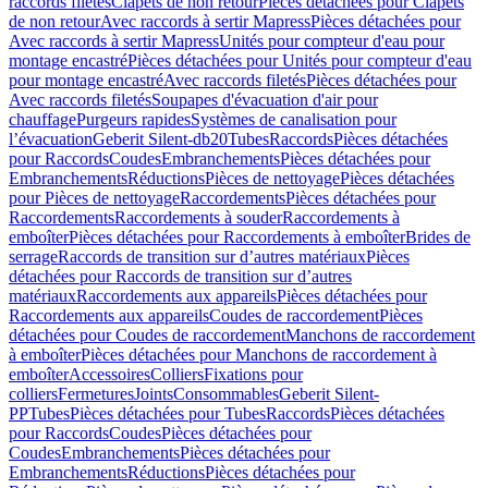
raccords filetés
Clapets de non retour
Pièces détachées pour Clapets
de non retour
Avec raccords à sertir Mapress
Pièces détachées pour
Avec raccords à sertir Mapress
Unités pour compteur d'eau pour
montage encastré
Pièces détachées pour Unités pour compteur d'eau
pour montage encastré
Avec raccords filetés
Pièces détachées pour
Avec raccords filetés
Soupapes d'évacuation d'air pour
chauffage
Purgeurs rapides
Systèmes de canalisation pour
l’évacuation
Geberit Silent-db20
Tubes
Raccords
Pièces détachées
pour Raccords
Coudes
Embranchements
Pièces détachées pour
Embranchements
Réductions
Pièces de nettoyage
Pièces détachées
pour Pièces de nettoyage
Raccordements
Pièces détachées pour
Raccordements
Raccordements à souder
Raccordements à
emboîter
Pièces détachées pour Raccordements à emboîter
Brides de
serrage
Raccords de transition sur d’autres matériaux
Pièces
détachées pour Raccords de transition sur d’autres
matériaux
Raccordements aux appareils
Pièces détachées pour
Raccordements aux appareils
Coudes de raccordement
Pièces
détachées pour Coudes de raccordement
Manchons de raccordement
à emboîter
Pièces détachées pour Manchons de raccordement à
emboîter
Accessoires
Colliers
Fixations pour
colliers
Fermetures
Joints
Consommables
Geberit Silent-
PP
Tubes
Pièces détachées pour Tubes
Raccords
Pièces détachées
pour Raccords
Coudes
Pièces détachées pour
Coudes
Embranchements
Pièces détachées pour
Embranchements
Réductions
Pièces détachées pour