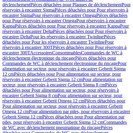
déclenchement
Pièces détachées pour Plaques de déclenchement
Pour
réservoirs à encastrer Sigma
Pièces détachées pour Pour réservoirs à
encastrer Sigma
Pour réservoirs à encastrer Omega
Pièces détachées
pour Pour réservoirs à encastrer Omega
Pour réservoirs à encastrer
Kappa
Pièces détachées pour Pour réservoirs à encastrer Kappa
Pour
réservoirs à encastrer Delta
Pièces détachées pour Pour réservoirs à
encastrer Delta
Pour les réservoirs à encastrer Twinline
Pièces
détachées pour Pour les réservoirs à encastrer Twinline
Pour
réservoirs à encastrer 300T
Pièces détachées pour Pour réservoirs à
encastrer 300T
Accessoires
Consommables
Commandes de WC à
déclenchement électronique du rinçage
Pièces détachées pour
Commandes de WC à déclenchement électronique du rinçage
Pour
alimentation sur secteur, pour réservoirs à encastrer Geberit Sigma
12 cm
Pièces détachées pour Pour alimentation sur secteur, pour
réservoirs à encastrer Geberit Sigma 12 cm
Pour alimentation sur
secteur, pour réservoirs à encastrer Geberit Sigma 8 cm
Pièces
détachées pour Pour alimentation sur secteur, pour réservoirs à
encastrer Geberit Sigma 8 cm
Pour alimentation sur secteur, pour
réservoirs à encastrer Geberit Omega 12 cm
Pièces détachées pour
Pour alimentation sur secteur, pour réservoirs à encastrer Geberit
Omega 12 cm
Pour alimentation par piles, pour réservoirs à encastrer
Geberit Sigma 12 cm
Pièces détachées pour Pour alimentation par
piles, pour réservoirs à encastrer Geberit Sigma 12 cm
Commandes
de WC avec déclenchement pneumatique du rinçage
Pièces
détachées pour Commandes de WC avec déclenchement