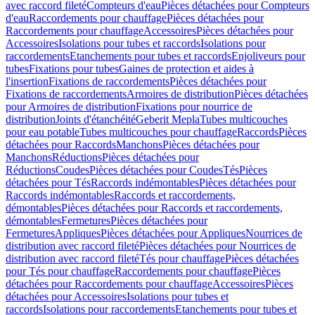
avec raccord fileté
Compteurs d'eau
Pièces détachées pour Compteurs
d'eau
Raccordements pour chauffage
Pièces détachées pour
Raccordements pour chauffage
Accessoires
Pièces détachées pour
Accessoires
Isolations pour tubes et raccords
Isolations pour
raccordements
Etanchements pour tubes et raccords
Enjoliveurs pour
tubes
Fixations pour tubes
Gaines de protection et aides à
l'insertion
Fixations de raccordements
Pièces détachées pour
Fixations de raccordements
Armoires de distribution
Pièces détachées
pour Armoires de distribution
Fixations pour nourrice de
distribution
Joints d'étanchéité
Geberit Mepla
Tubes multicouches
pour eau potable
Tubes multicouches pour chauffage
Raccords
Pièces
détachées pour Raccords
Manchons
Pièces détachées pour
Manchons
Réductions
Pièces détachées pour
Réductions
Coudes
Pièces détachées pour Coudes
Tés
Pièces
détachées pour Tés
Raccords indémontables
Pièces détachées pour
Raccords indémontables
Raccords et raccordements,
démontables
Pièces détachées pour Raccords et raccordements,
démontables
Fermetures
Pièces détachées pour
Fermetures
Appliques
Pièces détachées pour Appliques
Nourrices de
distribution avec raccord fileté
Pièces détachées pour Nourrices de
distribution avec raccord fileté
Tés pour chauffage
Pièces détachées
pour Tés pour chauffage
Raccordements pour chauffage
Pièces
détachées pour Raccordements pour chauffage
Accessoires
Pièces
détachées pour Accessoires
Isolations pour tubes et
raccords
Isolations pour raccordements
Etanchements pour tubes et