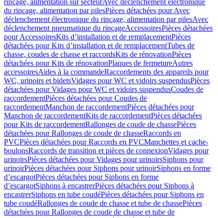
rinçage, alimentation sur secteur
Avec déclenchement électronique
du rinçage, alimentation par piles
Pièces détachées pour Avec
déclenchement électronique du rinçage, alimentation par piles
Avec
déclenchement pneumatique du rinçage
Accessoires
Pièces détachées
pour Accessoires
Kits d’installation et de remplacement
Pièces
détachées pour Kits d’installation et de remplacement
Tubes de
chasse, coudes de chasse et raccords
Kits de rénovation
Pièces
détachées pour Kits de rénovation
Plaques de fermeture
Autres
accessoires
Aides à la commande
Raccordements des appareils pour
WC, urinoirs et bidets
Vidages pour WC et vidoirs suspendus
Pièces
détachées pour Vidages pour WC et vidoirs suspendus
Coudes de
raccordement
Pièces détachées pour Coudes de
raccordement
Manchon de raccordement
Pièces détachées pour
Manchon de raccordement
Kits de raccordement
Pièces détachées
pour Kits de raccordement
Rallonges de coude de chasse
Pièces
détachées pour Rallonges de coude de chasse
Raccords en
PVC
Pièces détachées pour Raccords en PVC
Manchettes et cache-
boulons
Raccords de transition et pièces de connexion
Vidages pour
urinoirs
Pièces détachées pour Vidages pour urinoirs
Siphons pour
urinoir
Pièces détachées pour Siphons pour urinoir
Siphons en forme
d’escargot
Pièces détachées pour Siphons en forme
d’escargot
Siphons à encastrer
Pièces détachées pour Siphons à
encastrer
Siphons en tube coudé
Pièces détachées pour Siphons en
tube coudé
Rallonges de coude de chasse et tube de chasse
Pièces
détachées pour Rallonges de coude de chasse et tube de