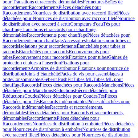
pour Transitions et raccords, démontables
Fermetures
Boîtes de
raccordement
Raccordements
Pièces détachées pour
Raccordements
Nourrices de distribution avec raccord fileté
Pièces
détachées pour Nourrices de distribution avec raccord fileté
Nourrice
de distribution avec raccord à sertir
Compteurs d'eau
Tés pour
chauffage
Transitions et raccords pour chauffage,
démontables
Raccordements pour chauffage
Pièces détachées pour
Raccordements pour chauffage
Accessoires
Isolations pour tubes et
raccords
Isolations pour raccordements
Étanchéités pour tubes et
raccords
Étanchéités pour raccords
Recouvrements pour
tubes
Recouvrement pour raccords
Fixations pour tubes
Gaines de
protection et aides à l'insertion
Fixations pour
raccordements
Armoires de distribution
Fixations pour nourrice de
distribution
Joints d’étanchéité
Packs de vis pour assemblages à
bride
Consommables
Geberit PushFit
Tubes ML
Tubes ML pour
chauffage
Raccords
Pièces détachées pour Raccords
Manchons
Pièces
détachées pour Manchons
Réductions
Pièces détachées pour
Réductions
Coudes
Pièces détachées pour Coudes
Tés
Pièces
détachées pour Tés
Raccords indémontables
Pièces détachées pour
Raccords indémontables
Raccords et raccordements,
démontables
Pièces détachées pour Raccords et raccordements,
démontables
Raccordements
Pièces détachées pour
Raccordements
Nourrices de distribution à emboîter
Pièces détachées
pour Nourrices de distribution à emboîter
Nourrices de distribution
avec raccord fileté
Pièces détachées pour Nourrices de distribution