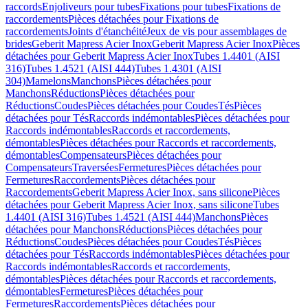
raccords
Enjoliveurs pour tubes
Fixations pour tubes
Fixations de
raccordements
Pièces détachées pour Fixations de
raccordements
Joints d'étanchéité
Jeux de vis pour assemblages de
brides
Geberit Mapress Acier Inox
Geberit Mapress Acier Inox
Pièces
détachées pour Geberit Mapress Acier Inox
Tubes 1.4401 (AISI
316)
Tubes 1.4521 (AISI 444)
Tubes 1.4301 (AISI
304)
Mamelons
Manchons
Pièces détachées pour
Manchons
Réductions
Pièces détachées pour
Réductions
Coudes
Pièces détachées pour Coudes
Tés
Pièces
détachées pour Tés
Raccords indémontables
Pièces détachées pour
Raccords indémontables
Raccords et raccordements,
démontables
Pièces détachées pour Raccords et raccordements,
démontables
Compensateurs
Pièces détachées pour
Compensateurs
Traversées
Fermetures
Pièces détachées pour
Fermetures
Raccordements
Pièces détachées pour
Raccordements
Geberit Mapress Acier Inox, sans silicone
Pièces
détachées pour Geberit Mapress Acier Inox, sans silicone
Tubes
1.4401 (AISI 316)
Tubes 1.4521 (AISI 444)
Manchons
Pièces
détachées pour Manchons
Réductions
Pièces détachées pour
Réductions
Coudes
Pièces détachées pour Coudes
Tés
Pièces
détachées pour Tés
Raccords indémontables
Pièces détachées pour
Raccords indémontables
Raccords et raccordements,
démontables
Pièces détachées pour Raccords et raccordements,
démontables
Fermetures
Pièces détachées pour
Fermetures
Raccordements
Pièces détachées pour