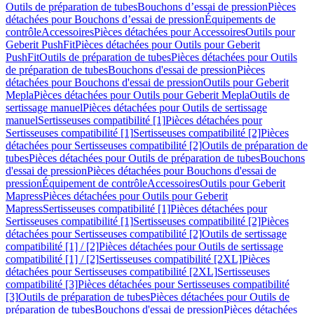
Outils de préparation de tubes
Bouchons d’essai de pression
Pièces
détachées pour Bouchons d’essai de pression
Équipements de
contrôle
Accessoires
Pièces détachées pour Accessoires
Outils pour
Geberit PushFit
Pièces détachées pour Outils pour Geberit
PushFit
Outils de préparation de tubes
Pièces détachées pour Outils
de préparation de tubes
Bouchons d'essai de pression
Pièces
détachées pour Bouchons d'essai de pression
Outils pour Geberit
Mepla
Pièces détachées pour Outils pour Geberit Mepla
Outils de
sertissage manuel
Pièces détachées pour Outils de sertissage
manuel
Sertisseuses compatibilité [1]
Pièces détachées pour
Sertisseuses compatibilité [1]
Sertisseuses compatibilité [2]
Pièces
détachées pour Sertisseuses compatibilité [2]
Outils de préparation de
tubes
Pièces détachées pour Outils de préparation de tubes
Bouchons
d'essai de pression
Pièces détachées pour Bouchons d'essai de
pression
Équipement de contrôle
Accessoires
Outils pour Geberit
Mapress
Pièces détachées pour Outils pour Geberit
Mapress
Sertisseuses compatibilité [1]
Pièces détachées pour
Sertisseuses compatibilité [1]
Sertisseuses compatibilité [2]
Pièces
détachées pour Sertisseuses compatibilité [2]
Outils de sertissage
compatibilité [1] / [2]
Pièces détachées pour Outils de sertissage
compatibilité [1] / [2]
Sertisseuses compatibilité [2XL]
Pièces
détachées pour Sertisseuses compatibilité [2XL]
Sertisseuses
compatibilité [3]
Pièces détachées pour Sertisseuses compatibilité
[3]
Outils de préparation de tubes
Pièces détachées pour Outils de
préparation de tubes
Bouchons d'essai de pression
Pièces détachées