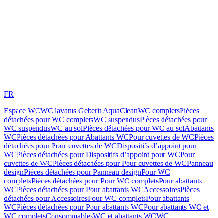
FR
Espace WC
WC lavants Geberit AquaClean
WC complets
Pièces
détachées pour WC complets
WC suspendus
Pièces détachées pour
WC suspendus
WC au sol
Pièces détachées pour WC au sol
Abattants
WC
Pièces détachées pour Abattants WC
Pour cuvettes de WC
Pièces
détachées pour Pour cuvettes de WC
Dispositifs d’appoint pour
WC
Pièces détachées pour Dispositifs d’appoint pour WC
Pour
cuvettes de WC
Pièces détachées pour Pour cuvettes de WC
Panneau
design
Pièces détachées pour Panneau design
Pour WC
complets
Pièces détachées pour Pour WC complets
Pour abattants
WC
Pièces détachées pour Pour abattants WC
Accessoires
Pièces
détachées pour Accessoires
Pour WC complets
Pour abattants
WC
Pièces détachées pour Pour abattants WC
Pour abattants WC et
WC complets
Consommables
WC et abattants WC
WC