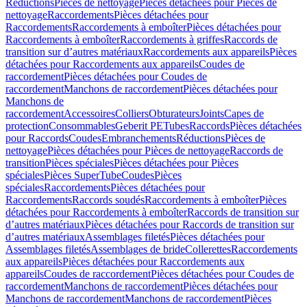
Réductions
Pièces de nettoyage
Pièces détachées pour Pièces de
nettoyage
Raccordements
Pièces détachées pour
Raccordements
Raccordements à emboîter
Pièces détachées pour
Raccordements à emboîter
Raccordements à griffes
Raccords de
transition sur d’autres matériaux
Raccordements aux appareils
Pièces
détachées pour Raccordements aux appareils
Coudes de
raccordement
Pièces détachées pour Coudes de
raccordement
Manchons de raccordement
Pièces détachées pour
Manchons de
raccordement
Accessoires
Colliers
Obturateurs
Joints
Capes de
protection
Consommables
Geberit PE
Tubes
Raccords
Pièces détachées
pour Raccords
Coudes
Embranchements
Réductions
Pièces de
nettoyage
Pièces détachées pour Pièces de nettoyage
Raccords de
transition
Pièces spéciales
Pièces détachées pour Pièces
spéciales
Pièces SuperTube
Coudes
Pièces
spéciales
Raccordements
Pièces détachées pour
Raccordements
Raccords soudés
Raccordements à emboîter
Pièces
détachées pour Raccordements à emboîter
Raccords de transition sur
d’autres matériaux
Pièces détachées pour Raccords de transition sur
d’autres matériaux
Assemblages filetés
Pièces détachées pour
Assemblages filetés
Assemblages de bride
Collerettes
Raccordements
aux appareils
Pièces détachées pour Raccordements aux
appareils
Coudes de raccordement
Pièces détachées pour Coudes de
raccordement
Manchons de raccordement
Pièces détachées pour
Manchons de raccordement
Manchons de raccordement
Pièces