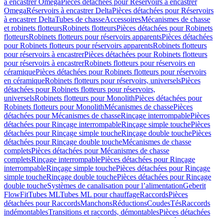
à encastrer Omega
Pièces détachées pour Réservoirs à encastrer
Omega
Réservoirs à encastrer Delta
Pièces détachées pour Réservoirs
à encastrer Delta
Tubes de chasse
Accessoires
Mécanismes de chasse
et robinets flotteurs
Robinets flotteurs
Pièces détachées pour Robinets
flotteurs
Robinets flotteurs pour réservoirs apparents
Pièces détachées
pour Robinets flotteurs pour réservoirs apparents
Robinets flotteurs
pour réservoirs à encastrer
Pièces détachées pour Robinets flotteurs
pour réservoirs à encastrer
Robinets flotteurs pour réservoirs en
céramique
Pièces détachées pour Robinets flotteurs pour réservoirs
en céramique
Robinets flotteurs pour réservoirs, universels
Pièces
détachées pour Robinets flotteurs pour réservoirs,
universels
Robinets flotteurs pour Monolith
Pièces détachées pour
Robinets flotteurs pour Monolith
Mécanismes de chasse
Pièces
détachées pour Mécanismes de chasse
Rinçage interrompable
Pièces
détachées pour Rinçage interrompable
Rinçage simple touche
Pièces
détachées pour Rinçage simple touche
Rinçage double touche
Pièces
détachées pour Rinçage double touche
Mécanismes de chasse
complets
Pièces détachées pour Mécanismes de chasse
complets
Rinçage interrompable
Pièces détachées pour Rinçage
interrompable
Rinçage simple touche
Pièces détachées pour Rinçage
simple touche
Rinçage double touche
Pièces détachées pour Rinçage
double touche
Systèmes de canalisation pour l’alimentation
Geberit
FlowFit
Tubes ML
Tubes ML pour chauffage
Raccords
Pièces
détachées pour Raccords
Manchons
Réductions
Coudes
Tés
Raccords
indémontables
Transitions et raccords, démontables
Pièces détachées