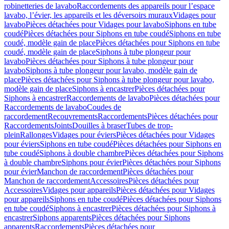
robinetteries de lavabo
Raccordements des appareils pour l’espace
lavabo, l’évier, les appareils et les déversoirs muraux
Vidages pour
lavabo
Pièces détachées pour Vidages pour lavabo
Siphons en tube
coudé
Pièces détachées pour Siphons en tube coudé
Siphons en tube
coudé, modèle gain de place
Pièces détachées pour Siphons en tube
coudé, modèle gain de place
Siphons à tube plongeur pour
lavabo
Pièces détachées pour Siphons à tube plongeur pour
lavabo
Siphons à tube plongeur pour lavabo, modèle gain de
place
Pièces détachées pour Siphons à tube plongeur pour lavabo,
modèle gain de place
Siphons à encastrer
Pièces détachées pour
Siphons à encastrer
Raccordements de lavabo
Pièces détachées pour
Raccordements de lavabo
Coudes de
raccordement
Recouvrements
Raccordements
Pièces détachées pour
Raccordements
Joints
Douilles à braser
Tubes de trop-
plein
Rallonges
Vidages pour éviers
Pièces détachées pour Vidages
pour éviers
Siphons en tube coudé
Pièces détachées pour Siphons en
tube coudé
Siphons à double chambre
Pièces détachées pour Siphons
à double chambre
Siphons pour évier
Pièces détachées pour Siphons
pour évier
Manchon de raccordement
Pièces détachées pour
Manchon de raccordement
Accessoires
Pièces détachées pour
Accessoires
Vidages pour appareils
Pièces détachées pour Vidages
pour appareils
Siphons en tube coudé
Pièces détachées pour Siphons
en tube coudé
Siphons à encastrer
Pièces détachées pour Siphons à
encastrer
Siphons apparents
Pièces détachées pour Siphons
apparents
Raccordements
Pièces détachées pour