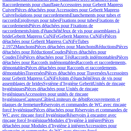
Raccordements pour chauffage
Accessoires pour Geberit Mapress
Cuivre
Pièces détachées pour Accessoires pour Geberit Mapress
Cuivre
Isolations pour raccordements
Etanchements pour tubes et
raccords
Enjoliveurs pour tubes
Fixations pour tubes
Fixations de
raccordements
Pièces détachées pour Fixations de
raccordements
Joints d'étanchéité
Jeux de vis pour assemblages à
bride
Geberit Mapress CuNiFe
Geberit Mapress CuNiFe
Pièces
détachées pour Geberit Mapress CuNiFe
Tubes
2.1972
Manchons
Pièces détachées pour Manchons
Réductions
Pièces
détachées pour Réductions
Coudes
Pièces détachées pour
Coudes
Tés
Pièces détachées pour Tés
Raccords indémontables
Pièces
détachées pour Raccords indémontables
Raccords et raccordements,
démontables
Pièces détachées pour Raccords et raccordements,
démontables
Traversées
Pièces détachées pour Traversées
Accessoires
pour Geberit Mapress CuNiFe
Joints d'étanchéité
Jeux de vis pour
assemblages de brides
Système d’hygiène Geberit
Unités de rinçage
hygiéniques
Pièces détachées pour Unités de rinçage
hygiéniques
Accessoires pour unités de rinçage
hygiéniques
Capteurs
Câbles
Limiteurs de débit
Recouvrements et
plaques de fermeture
Réservoirs et commandes de WC avec rinçage
forcé hygiénique
Pièces détachées pour Réservoirs et commandes de
WC avec rinçage forcé hygiénique
Réservoirs à encastrer avec
rinçage forcé hygiénique
Modules d’hygiène à intégrer
Pièces
détachées pour Modules d’hygiène à intégrer
Accessoires pour
réservoirs et commandes de WC avec rinçage forcé