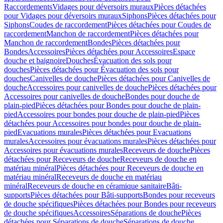
Raccordements
Vidages pour déversoirs muraux
Pièces détachées
pour Vidages pour déversoirs muraux
Siphons
Pièces détachées pour
Siphons
Coudes de raccordement
Pièces détachées pour Coudes de
raccordement
Manchon de raccordement
Pièces détachées pour
Manchon de raccordement
Bondes
Pièces détachées pour
Bondes
Accessoires
Pièces détachées pour Accessoires
Espace
douche et baignoire
Douches
Évacuation des sols pour
douches
Pièces détachées pour Évacuation des sols pour
douches
Canivelles de douche
Pièces détachées pour Canivelles de
douche
Accessoires pour canivelles de douche
Pièces détachées pour
Accessoires pour canivelles de douche
Bondes pour douche de
plain-pied
Pièces détachées pour Bondes pour douche de plain-
pied
Accessoires pour bondes pour douche de plain-pied
Pièces
détachées pour Accessoires pour bondes pour douche de plain-
pied
Evacuations murales
Pièces détachées pour Evacuations
murales
Accessoires pour évacuations murales
Pièces détachées pour
Accessoires pour évacuations murales
Receveurs de douche
Pièces
détachées pour Receveurs de douche
Receveurs de douche en
matériau minéral
Pièces détachées pour Receveurs de douche en
matériau minéral
Receveurs de douche en matériau
minéral
Receveurs de douche en céramique sanitaire
Bâti-
supports
Pièces détachées pour Bâti-supports
Bondes pour receveurs
de douche spécifiques
Pièces détachées pour Bondes pour receveurs
de douche spécifiques
Accessoires
Séparations de douche
Pièces
détachées pour Séparations de douche
Séparations de douche