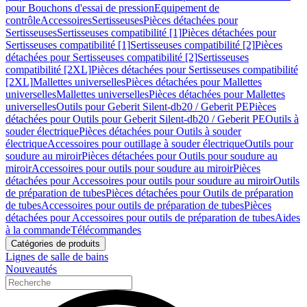
pour Bouchons d'essai de pression
Equipement de
contrôle
Accessoires
Sertisseuses
Pièces détachées pour
Sertisseuses
Sertisseuses compatibilité [1]
Pièces détachées pour
Sertisseuses compatibilité [1]
Sertisseuses compatibilité [2]
Pièces
détachées pour Sertisseuses compatibilité [2]
Sertisseuses
compatibilité [2XL]
Pièces détachées pour Sertisseuses compatibilité
[2XL]
Mallettes universelles
Pièces détachées pour Mallettes
universelles
Mallettes universelles
Pièces détachées pour Mallettes
universelles
Outils pour Geberit Silent-db20 / Geberit PE
Pièces
détachées pour Outils pour Geberit Silent-db20 / Geberit PE
Outils à
souder électrique
Pièces détachées pour Outils à souder
électrique
Accessoires pour outillage à souder électrique
Outils pour
soudure au miroir
Pièces détachées pour Outils pour soudure au
miroir
Accessoires pour outils pour soudure au miroir
Pièces
détachées pour Accessoires pour outils pour soudure au miroir
Outils
de préparation de tubes
Pièces détachées pour Outils de préparation
de tubes
Accessoires pour outils de préparation de tubes
Pièces
détachées pour Accessoires pour outils de préparation de tubes
Aides
à la commande
Télécommandes
Catégories de produits
Lignes de salle de bains
Nouveautés