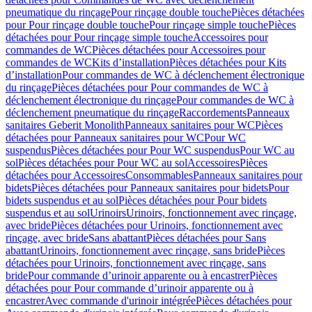
pneumatique du rinçage
Pour rinçage double touche
Pièces détachées
pour Pour rinçage double touche
Pour rinçage simple touche
Pièces
détachées pour Pour rinçage simple touche
Accessoires pour
commandes de WC
Pièces détachées pour Accessoires pour
commandes de WC
Kits d’installation
Pièces détachées pour Kits
d’installation
Pour commandes de WC à déclenchement électronique
du rinçage
Pièces détachées pour Pour commandes de WC à
déclenchement électronique du rinçage
Pour commandes de WC à
déclenchement pneumatique du rinçage
Raccordements
Panneaux
sanitaires Geberit Monolith
Panneaux sanitaires pour WC
Pièces
détachées pour Panneaux sanitaires pour WC
Pour WC
suspendus
Pièces détachées pour Pour WC suspendus
Pour WC au
sol
Pièces détachées pour Pour WC au sol
Accessoires
Pièces
détachées pour Accessoires
Consommables
Panneaux sanitaires pour
bidets
Pièces détachées pour Panneaux sanitaires pour bidets
Pour
bidets suspendus et au sol
Pièces détachées pour Pour bidets
suspendus et au sol
Urinoirs
Urinoirs, fonctionnement avec rinçage,
avec bride
Pièces détachées pour Urinoirs, fonctionnement avec
rinçage, avec bride
Sans abattant
Pièces détachées pour Sans
abattant
Urinoirs, fonctionnement avec rinçage, sans bride
Pièces
détachées pour Urinoirs, fonctionnement avec rinçage, sans
bride
Pour commande d’urinoir apparente ou à encastrer
Pièces
détachées pour Pour commande d’urinoir apparente ou à
encastrer
Avec commande d'urinoir intégrée
Pièces détachées pour