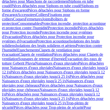
détachées pour Manchons de raccordement
Siphons en tube
coudé
Pièces détachées pour Siphons en tube coudé
Siphons en
forme d'escargot
Pièces détachées pour Siphons en forme
d'escargot
Accessoires
Colliers
Fixations pour
colliers
Coques
Fermetures
Joints
Boîtiers de
protection
Consommables
Protection incendie, protection acoustique
et protection contre l'humidité
Protection incendie
Pièces détachées
pour Protection incendie
Protection incendie pour systèmes
d'évacuation
Pièces détachées pour Protection incendie pour
systèmes d'évacuation
Protection acoustique
Isolations des bruits
solidiens
Isolations des bruits solidiens et aériens
Protection contre
l'humidité
Etanchements
Clapets de ventilation pour
évacuation
Clapets de ventilation
Pièces détachées pour Clapets de
ventilation
Soupapes de retenue d'énergie
Évacuation des eaux de
toiture Geberit Pluvia
Naissances d'eaux pluviales
Pièces détachées
pour Naissances d'eaux pluviales
Naissances d'eaux pluviales jusqu'à
12 l/s
Pièces détachées pour Naissances d'eaux pluviales jusqu'à 12
l/s
Naissances d'eaux pluviales jusqu'à 25 l/s
Pièces détachées pour
Naissances d'eaux pluviales jusqu'à 25 l/s
Naissances d'eaux
pluviales pour chéneaux
Pièces détachées pour Naissances d'eaux
pluviales pour chéneaux
Naissances d'eaux pluviales jusqu'à 12
l/s
Pièces détachées pour Naissances d'eaux pluviales jusqu'à 12
l/s
Naissances d'eaux pluviales jusqu'à 25 l/s
Pièces détachées pour
Naissances d'eaux pluviales jusqu'à 25 l/s
Trop-pleins de
sécurité
Pièces détachées pour Trop-pleins de sécurité
Pour