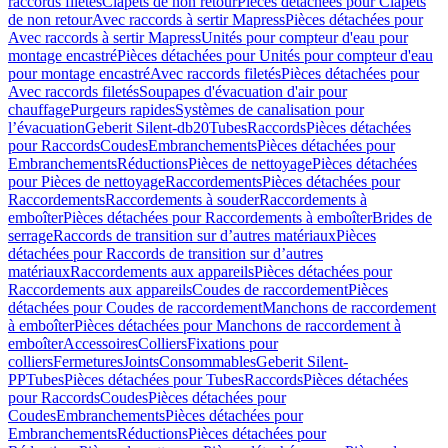
raccords filetés
Clapets de non retour
Pièces détachées pour Clapets
de non retour
Avec raccords à sertir Mapress
Pièces détachées pour
Avec raccords à sertir Mapress
Unités pour compteur d'eau pour
montage encastré
Pièces détachées pour Unités pour compteur d'eau
pour montage encastré
Avec raccords filetés
Pièces détachées pour
Avec raccords filetés
Soupapes d'évacuation d'air pour
chauffage
Purgeurs rapides
Systèmes de canalisation pour
l’évacuation
Geberit Silent-db20
Tubes
Raccords
Pièces détachées
pour Raccords
Coudes
Embranchements
Pièces détachées pour
Embranchements
Réductions
Pièces de nettoyage
Pièces détachées
pour Pièces de nettoyage
Raccordements
Pièces détachées pour
Raccordements
Raccordements à souder
Raccordements à
emboîter
Pièces détachées pour Raccordements à emboîter
Brides de
serrage
Raccords de transition sur d’autres matériaux
Pièces
détachées pour Raccords de transition sur d’autres
matériaux
Raccordements aux appareils
Pièces détachées pour
Raccordements aux appareils
Coudes de raccordement
Pièces
détachées pour Coudes de raccordement
Manchons de raccordement
à emboîter
Pièces détachées pour Manchons de raccordement à
emboîter
Accessoires
Colliers
Fixations pour
colliers
Fermetures
Joints
Consommables
Geberit Silent-
PP
Tubes
Pièces détachées pour Tubes
Raccords
Pièces détachées
pour Raccords
Coudes
Pièces détachées pour
Coudes
Embranchements
Pièces détachées pour
Embranchements
Réductions
Pièces détachées pour