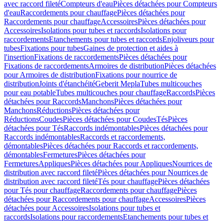
avec raccord fileté
Compteurs d'eau
Pièces détachées pour Compteurs
d'eau
Raccordements pour chauffage
Pièces détachées pour
Raccordements pour chauffage
Accessoires
Pièces détachées pour
Accessoires
Isolations pour tubes et raccords
Isolations pour
raccordements
Etanchements pour tubes et raccords
Enjoliveurs pour
tubes
Fixations pour tubes
Gaines de protection et aides à
l'insertion
Fixations de raccordements
Pièces détachées pour
Fixations de raccordements
Armoires de distribution
Pièces détachées
pour Armoires de distribution
Fixations pour nourrice de
distribution
Joints d'étanchéité
Geberit Mepla
Tubes multicouches
pour eau potable
Tubes multicouches pour chauffage
Raccords
Pièces
détachées pour Raccords
Manchons
Pièces détachées pour
Manchons
Réductions
Pièces détachées pour
Réductions
Coudes
Pièces détachées pour Coudes
Tés
Pièces
détachées pour Tés
Raccords indémontables
Pièces détachées pour
Raccords indémontables
Raccords et raccordements,
démontables
Pièces détachées pour Raccords et raccordements,
démontables
Fermetures
Pièces détachées pour
Fermetures
Appliques
Pièces détachées pour Appliques
Nourrices de
distribution avec raccord fileté
Pièces détachées pour Nourrices de
distribution avec raccord fileté
Tés pour chauffage
Pièces détachées
pour Tés pour chauffage
Raccordements pour chauffage
Pièces
détachées pour Raccordements pour chauffage
Accessoires
Pièces
détachées pour Accessoires
Isolations pour tubes et
raccords
Isolations pour raccordements
Etanchements pour tubes et