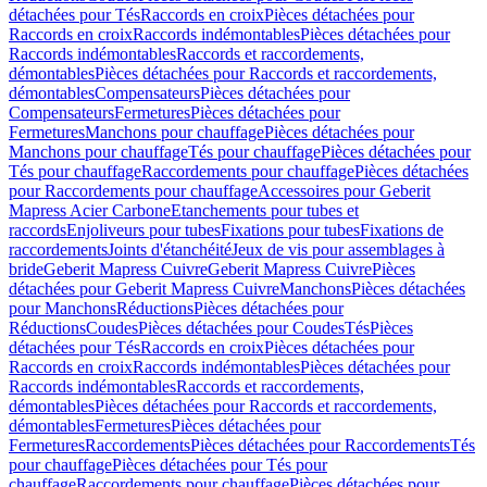
détachées pour Tés
Raccords en croix
Pièces détachées pour
Raccords en croix
Raccords indémontables
Pièces détachées pour
Raccords indémontables
Raccords et raccordements,
démontables
Pièces détachées pour Raccords et raccordements,
démontables
Compensateurs
Pièces détachées pour
Compensateurs
Fermetures
Pièces détachées pour
Fermetures
Manchons pour chauffage
Pièces détachées pour
Manchons pour chauffage
Tés pour chauffage
Pièces détachées pour
Tés pour chauffage
Raccordements pour chauffage
Pièces détachées
pour Raccordements pour chauffage
Accessoires pour Geberit
Mapress Acier Carbone
Etanchements pour tubes et
raccords
Enjoliveurs pour tubes
Fixations pour tubes
Fixations de
raccordements
Joints d'étanchéité
Jeux de vis pour assemblages à
bride
Geberit Mapress Cuivre
Geberit Mapress Cuivre
Pièces
détachées pour Geberit Mapress Cuivre
Manchons
Pièces détachées
pour Manchons
Réductions
Pièces détachées pour
Réductions
Coudes
Pièces détachées pour Coudes
Tés
Pièces
détachées pour Tés
Raccords en croix
Pièces détachées pour
Raccords en croix
Raccords indémontables
Pièces détachées pour
Raccords indémontables
Raccords et raccordements,
démontables
Pièces détachées pour Raccords et raccordements,
démontables
Fermetures
Pièces détachées pour
Fermetures
Raccordements
Pièces détachées pour Raccordements
Tés
pour chauffage
Pièces détachées pour Tés pour
chauffage
Raccordements pour chauffage
Pièces détachées pour