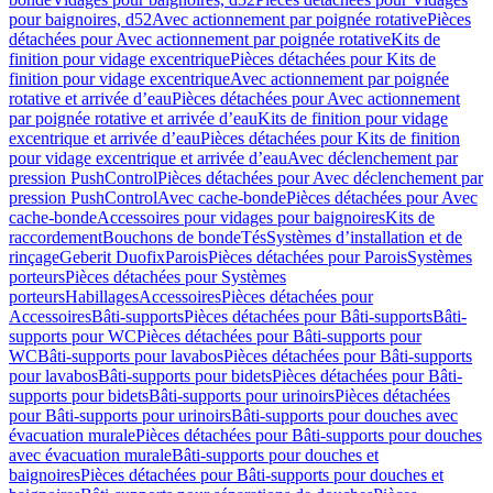
pour baignoires, d52
Avec actionnement par poignée rotative
Pièces
détachées pour Avec actionnement par poignée rotative
Kits de
finition pour vidage excentrique
Pièces détachées pour Kits de
finition pour vidage excentrique
Avec actionnement par poignée
rotative et arrivée d’eau
Pièces détachées pour Avec actionnement
par poignée rotative et arrivée d’eau
Kits de finition pour vidage
excentrique et arrivée d’eau
Pièces détachées pour Kits de finition
pour vidage excentrique et arrivée d’eau
Avec déclenchement par
pression PushControl
Pièces détachées pour Avec déclenchement par
pression PushControl
Avec cache-bonde
Pièces détachées pour Avec
cache-bonde
Accessoires pour vidages pour baignoires
Kits de
raccordement
Bouchons de bonde
Tés
Systèmes d’installation et de
rinçage
Geberit Duofix
Parois
Pièces détachées pour Parois
Systèmes
porteurs
Pièces détachées pour Systèmes
porteurs
Habillages
Accessoires
Pièces détachées pour
Accessoires
Bâti-supports
Pièces détachées pour Bâti-supports
Bâti-
supports pour WC
Pièces détachées pour Bâti-supports pour
WC
Bâti-supports pour lavabos
Pièces détachées pour Bâti-supports
pour lavabos
Bâti-supports pour bidets
Pièces détachées pour Bâti-
supports pour bidets
Bâti-supports pour urinoirs
Pièces détachées
pour Bâti-supports pour urinoirs
Bâti-supports pour douches avec
évacuation murale
Pièces détachées pour Bâti-supports pour douches
avec évacuation murale
Bâti-supports pour douches et
baignoires
Pièces détachées pour Bâti-supports pour douches et