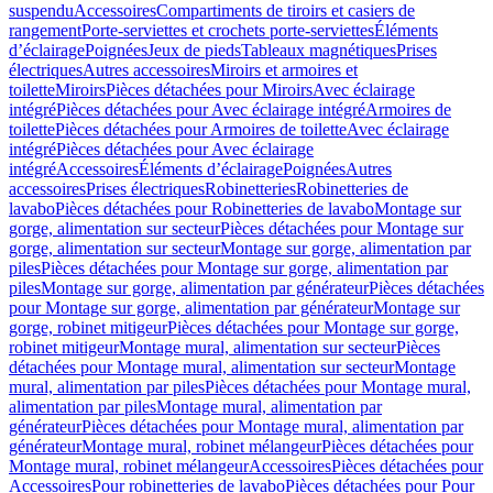
suspendu
Accessoires
Compartiments de tiroirs et casiers de
rangement
Porte-serviettes et crochets porte-serviettes
Éléments
d’éclairage
Poignées
Jeux de pieds
Tableaux magnétiques
Prises
électriques
Autres accessoires
Miroirs et armoires et
toilette
Miroirs
Pièces détachées pour Miroirs
Avec éclairage
intégré
Pièces détachées pour Avec éclairage intégré
Armoires de
toilette
Pièces détachées pour Armoires de toilette
Avec éclairage
intégré
Pièces détachées pour Avec éclairage
intégré
Accessoires
Éléments d’éclairage
Poignées
Autres
accessoires
Prises électriques
Robinetteries
Robinetteries de
lavabo
Pièces détachées pour Robinetteries de lavabo
Montage sur
gorge, alimentation sur secteur
Pièces détachées pour Montage sur
gorge, alimentation sur secteur
Montage sur gorge, alimentation par
piles
Pièces détachées pour Montage sur gorge, alimentation par
piles
Montage sur gorge, alimentation par générateur
Pièces détachées
pour Montage sur gorge, alimentation par générateur
Montage sur
gorge, robinet mitigeur
Pièces détachées pour Montage sur gorge,
robinet mitigeur
Montage mural, alimentation sur secteur
Pièces
détachées pour Montage mural, alimentation sur secteur
Montage
mural, alimentation par piles
Pièces détachées pour Montage mural,
alimentation par piles
Montage mural, alimentation par
générateur
Pièces détachées pour Montage mural, alimentation par
générateur
Montage mural, robinet mélangeur
Pièces détachées pour
Montage mural, robinet mélangeur
Accessoires
Pièces détachées pour
Accessoires
Pour robinetteries de lavabo
Pièces détachées pour Pour