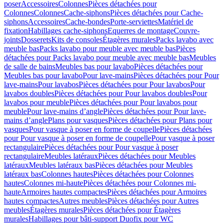
poser
Accessoires
Colonnes
Pièces détachées pour
Colonnes
Colonnes
Cache-siphons
Pièces détachées pour Cache-
siphons
Accessoires
Cache-bondes
Porte-serviettes
Matériel de
fixation
Habillages cache-siphons
Equerres de montage
Couvre-
joints
Dosserets
Kits de consoles
Étagères murales
Packs lavabo avec
meuble bas
Packs lavabo pour meuble avec meuble bas
Pièces
détachées pour Packs lavabo pour meuble avec meuble bas
Meubles
de salle de bains
Meubles bas pour lavabo
Pièces détachées pour
Meubles bas pour lavabo
Pour lave-mains
Pièces détachées pour Pour
lave-mains
Pour lavabos
Pièces détachées pour Pour lavabos
Pour
lavabos doubles
Pièces détachées pour Pour lavabos doubles
Pour
lavabos pour meuble
Pièces détachées pour Pour lavabos pour
meuble
Pour lave-mains d’angle
Pièces détachées pour Pour lave-
mains d’angle
Plans pour vasques
Pièces détachées pour Plans pour
vasques
Pour vasque à poser en forme de coupelle
Pièces détachées
pour Pour vasque à poser en forme de coupelle
Pour vasque à poser
rectangulaire
Pièces détachées pour Pour vasque à poser
rectangulaire
Meubles latéraux
Pièces détachées pour Meubles
latéraux
Meubles latéraux bas
Pièces détachées pour Meubles
latéraux bas
Colonnes hautes
Pièces détachées pour Colonnes
hautes
Colonnes mi-haute
Pièces détachées pour Colonnes mi-
haute
Armoires hautes compactes
Pièces détachées pour Armoires
hautes compactes
Autres meubles
Pièces détachées pour Autres
meubles
Étagères murales
Pièces détachées pour Étagères
murales
Habillages pour bâti-support Duofix pour WC