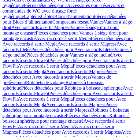
hygiénique
Pièces détachées pour Accessoires pour réservoirs et
commandes de WC avec rinçage forcé
hygiénique
Capteurs
Câbles
Blocs d’alimentation
Pièces détachées
pour Blocs d’alimentation
Composants réseau
Vannes
Vannes à siège
droit
Avec raccords à sertir Mapress
Vannes à siège droit pour
montage encastré
Pièces détachées pour Vannes à siège droit pour
montage encastré
Avec raccords à sertir Mepla
Pièces détachées pour
Avec raccords à sertir Mepla
Avec raccords à sertir Mapress
Avec
raccords filetés
Pièces détachées pour Avec raccords filetés
Vannes à
siège incliné
Pièces détachées pour Vannes à siège incliné
Avec
raccords à sertir FlowFit
Pièces détachées pour Avec raccords à sertir
FlowFit
Avec raccords à sertir Mepla
Pièces détachées pour Avec
raccords à sertir Mepla
Avec raccords à sertir Mapress
Pièces
détachées pour Avec raccords à sertir Mapress
Vannes de
prélèvement
Robinets de vidange
Robinets à boisseau
sphérique
Pièces détachées pour Robinets à boisseau sphérique
Avec
raccords à sertir FlowFit
Pièces détachées pour Avec raccords à sertir
FlowFit
Avec raccords à sertir Mepla
Pièces détachées pour Avec
raccords à sertir Mepla
Avec raccords à sertir Mapress
Pièces
détachées pour Avec raccords à sertir Mapress
Robinets à boisseau
sphérique pour montage encastré
Pièces détachées pour Robinets à
boisseau sphérique pour montage encastré
Avec raccords à sertir
FlowFit
Avec raccords à sertir Mepla
Avec raccords à sertir
Mapress
Pièces détachées pour Avec raccords à sertir Mapress
Avec