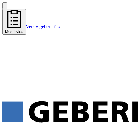
Vers « geberit.fr »
Mes listes