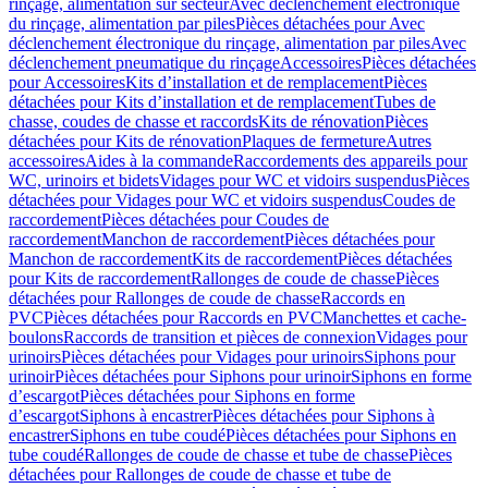
rinçage, alimentation sur secteur
Avec déclenchement électronique
du rinçage, alimentation par piles
Pièces détachées pour Avec
déclenchement électronique du rinçage, alimentation par piles
Avec
déclenchement pneumatique du rinçage
Accessoires
Pièces détachées
pour Accessoires
Kits d’installation et de remplacement
Pièces
détachées pour Kits d’installation et de remplacement
Tubes de
chasse, coudes de chasse et raccords
Kits de rénovation
Pièces
détachées pour Kits de rénovation
Plaques de fermeture
Autres
accessoires
Aides à la commande
Raccordements des appareils pour
WC, urinoirs et bidets
Vidages pour WC et vidoirs suspendus
Pièces
détachées pour Vidages pour WC et vidoirs suspendus
Coudes de
raccordement
Pièces détachées pour Coudes de
raccordement
Manchon de raccordement
Pièces détachées pour
Manchon de raccordement
Kits de raccordement
Pièces détachées
pour Kits de raccordement
Rallonges de coude de chasse
Pièces
détachées pour Rallonges de coude de chasse
Raccords en
PVC
Pièces détachées pour Raccords en PVC
Manchettes et cache-
boulons
Raccords de transition et pièces de connexion
Vidages pour
urinoirs
Pièces détachées pour Vidages pour urinoirs
Siphons pour
urinoir
Pièces détachées pour Siphons pour urinoir
Siphons en forme
d’escargot
Pièces détachées pour Siphons en forme
d’escargot
Siphons à encastrer
Pièces détachées pour Siphons à
encastrer
Siphons en tube coudé
Pièces détachées pour Siphons en
tube coudé
Rallonges de coude de chasse et tube de chasse
Pièces
détachées pour Rallonges de coude de chasse et tube de