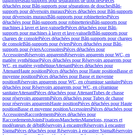
baignoires
Bâti-supports pour séparations de douches
Pièces
détachées pour Bâti-supports pour séparations de douches
Bâti-
supports pour déversoirs muraux
Pièces détachées pour Bâti-supports
pour déversoirs muraux
Bâti-supports pour robinetteries
Pièces
détachées pour Bâti-supports pour robinetteries
Bâti-supports pour
machines à laver et lave-vaisselle
Pièces détachées pour Bâti-
supports pour machines à laver et lave-vaisselle
Bâti-supports pour
charges de console
Pièces détachées pour Bâti-supports pour charges
de console
Bâti-supports pour éviers
Pièces détachées pour Bâti-
supports pour éviers
Accessoires
Pièces détachées pour
Accessoires
Réservoirs apparents
Réservoirs apparents pour WC, en
matière synthétique
Pièces détachées pour Réservoirs apparents pour
WC, en matière synthétique
Attenant
Pièces détachées pour
Attenant
Haute position
Pièces détachées pour Haute position
Basse et
moyenne position
Pièces détachées pour Basse et moyenne
position
Réservoirs apparents pour WC, en céramique sanitaire
Pièces
détachées pour Réservoirs apparents pour WC, en céramique
sanitaire
Attenant
Pièces détachées pour Attenant
Tubes de chasse
pour réservoirs apparents
Pièces détachées pour Tubes de chasse
pour réservoirs apparents
Haute position
Pièces détachées pour Haute
position
Basse et moyenne position
Accessoires
Pièces détachées pour
Accessoires
Raccordements
Pièces détachées pour
Raccordements
Joints
Fixations
Manchettes
Mamelons, rosaces et
modérateurs de débit
Réservoirs à encastrer
Réservoirs à encastrer
Sigma
Pièces détachées pour Réservoirs à encastrer Sigma
Réservoirs