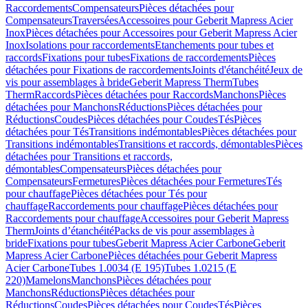
Raccordements
Compensateurs
Pièces détachées pour
Compensateurs
Traversées
Accessoires pour Geberit Mapress Acier
Inox
Pièces détachées pour Accessoires pour Geberit Mapress Acier
Inox
Isolations pour raccordements
Etanchements pour tubes et
raccords
Fixations pour tubes
Fixations de raccordements
Pièces
détachées pour Fixations de raccordements
Joints d'étanchéité
Jeux de
vis pour assemblages à bride
Geberit Mapress Therm
Tubes
Therm
Raccords
Pièces détachées pour Raccords
Manchons
Pièces
détachées pour Manchons
Réductions
Pièces détachées pour
Réductions
Coudes
Pièces détachées pour Coudes
Tés
Pièces
détachées pour Tés
Transitions indémontables
Pièces détachées pour
Transitions indémontables
Transitions et raccords, démontables
Pièces
détachées pour Transitions et raccords,
démontables
Compensateurs
Pièces détachées pour
Compensateurs
Fermetures
Pièces détachées pour Fermetures
Tés
pour chauffage
Pièces détachées pour Tés pour
chauffage
Raccordements pour chauffage
Pièces détachées pour
Raccordements pour chauffage
Accessoires pour Geberit Mapress
Therm
Joints d’étanchéité
Packs de vis pour assemblages à
bride
Fixations pour tubes
Geberit Mapress Acier Carbone
Geberit
Mapress Acier Carbone
Pièces détachées pour Geberit Mapress
Acier Carbone
Tubes 1.0034 (E 195)
Tubes 1.0215 (E
220)
Mamelons
Manchons
Pièces détachées pour
Manchons
Réductions
Pièces détachées pour
Réductions
Coudes
Pièces détachées pour Coudes
Tés
Pièces