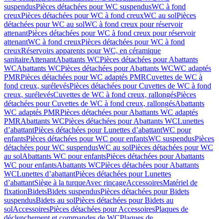
suspendus
Pièces détachées pour WC suspendus
WC à fond
creux
Pièces détachées pour WC à fond creux
WC au sol
Pièces
détachées pour WC au sol
WC à fond creux pour réservoir
attenant
Pièces détachées pour WC à fond creux pour réservoir
attenant
WC à fond creux
Pièces détachées pour WC à fond
creux
Réservoirs apparents pour WC, en céramique
sanitaire
Attenant
Abattants WC
Pièces détachées pour Abattants
WC
Abattants WC
Pièces détachées pour Abattants WC
WC adaptés
PMR
Pièces détachées pour WC adaptés PMR
Cuvettes de WC à
fond creux, surélevés
Pièces détachées pour Cuvettes de WC à fond
creux, surélevés
Cuvettes de WC à fond creux, rallongés
Pièces
détachées pour Cuvettes de WC à fond creux, rallongés
Abattants
WC adaptés PMR
Pièces détachées pour Abattants WC adaptés
PMR
Abattants WC
Pièces détachées pour Abattants WC
Lunettes
d’abattant
Pièces détachées pour Lunettes d’abattant
WC pour
enfants
Pièces détachées pour WC pour enfants
WC suspendus
Pièces
détachées pour WC suspendus
WC au sol
Pièces détachées pour WC
au sol
Abattants WC pour enfants
Pièces détachées pour Abattants
WC pour enfants
Abattants WC
Pièces détachées pour Abattants
WC
Lunettes d’abattant
Pièces détachées pour Lunettes
d’abattant
Siège à la turque
Avec rinçage
Accessoires
Matériel de
fixation
Bidets
Bidets suspendus
Pièces détachées pour Bidets
suspendus
Bidets au sol
Pièces détachées pour Bidets au
sol
Accessoires
Pièces détachées pour Accessoires
Plaques de
déclenchement et commandes de WC
Plaques de