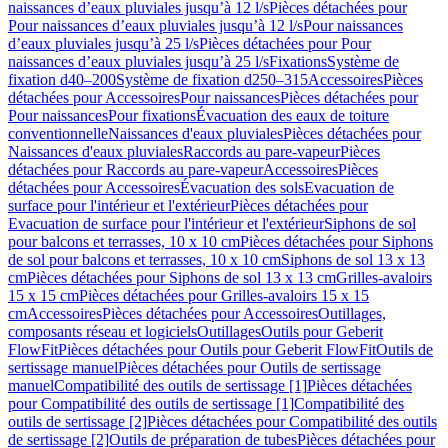
naissances d’eaux pluviales jusqu’à 12 l/s
Pièces détachées pour
Pour naissances d’eaux pluviales jusqu’à 12 l/s
Pour naissances
d’eaux pluviales jusqu’à 25 l/s
Pièces détachées pour Pour
naissances d’eaux pluviales jusqu’à 25 l/s
Fixations
Système de
fixation d40–200
Système de fixation d250–315
Accessoires
Pièces
détachées pour Accessoires
Pour naissances
Pièces détachées pour
Pour naissances
Pour fixations
Évacuation des eaux de toiture
conventionnelle
Naissances d'eaux pluviales
Pièces détachées pour
Naissances d'eaux pluviales
Raccords au pare-vapeur
Pièces
détachées pour Raccords au pare-vapeur
Accessoires
Pièces
détachées pour Accessoires
Évacuation des sols
Evacuation de
surface pour l'intérieur et l'extérieur
Pièces détachées pour
Evacuation de surface pour l'intérieur et l'extérieur
Siphons de sol
pour balcons et terrasses, 10 x 10 cm
Pièces détachées pour Siphons
de sol pour balcons et terrasses, 10 x 10 cm
Siphons de sol 13 x 13
cm
Pièces détachées pour Siphons de sol 13 x 13 cm
Grilles-avaloirs
15 x 15 cm
Pièces détachées pour Grilles-avaloirs 15 x 15
cm
Accessoires
Pièces détachées pour Accessoires
Outillages,
composants réseau et logiciels
Outillages
Outils pour Geberit
FlowFit
Pièces détachées pour Outils pour Geberit FlowFit
Outils de
sertissage manuel
Pièces détachées pour Outils de sertissage
manuel
Compatibilité des outils de sertissage [1]
Pièces détachées
pour Compatibilité des outils de sertissage [1]
Compatibilité des
outils de sertissage [2]
Pièces détachées pour Compatibilité des outils
de sertissage [2]
Outils de préparation de tubes
Pièces détachées pour