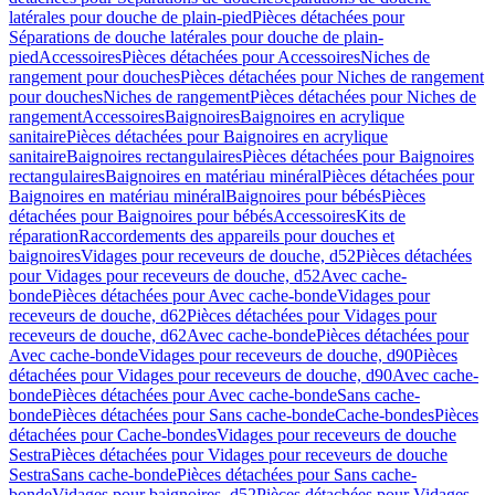
latérales pour douche de plain-pied
Pièces détachées pour
Séparations de douche latérales pour douche de plain-
pied
Accessoires
Pièces détachées pour Accessoires
Niches de
rangement pour douches
Pièces détachées pour Niches de rangement
pour douches
Niches de rangement
Pièces détachées pour Niches de
rangement
Accessoires
Baignoires
Baignoires en acrylique
sanitaire
Pièces détachées pour Baignoires en acrylique
sanitaire
Baignoires rectangulaires
Pièces détachées pour Baignoires
rectangulaires
Baignoires en matériau minéral
Pièces détachées pour
Baignoires en matériau minéral
Baignoires pour bébés
Pièces
détachées pour Baignoires pour bébés
Accessoires
Kits de
réparation
Raccordements des appareils pour douches et
baignoires
Vidages pour receveurs de douche, d52
Pièces détachées
pour Vidages pour receveurs de douche, d52
Avec cache-
bonde
Pièces détachées pour Avec cache-bonde
Vidages pour
receveurs de douche, d62
Pièces détachées pour Vidages pour
receveurs de douche, d62
Avec cache-bonde
Pièces détachées pour
Avec cache-bonde
Vidages pour receveurs de douche, d90
Pièces
détachées pour Vidages pour receveurs de douche, d90
Avec cache-
bonde
Pièces détachées pour Avec cache-bonde
Sans cache-
bonde
Pièces détachées pour Sans cache-bonde
Cache-bondes
Pièces
détachées pour Cache-bondes
Vidages pour receveurs de douche
Sestra
Pièces détachées pour Vidages pour receveurs de douche
Sestra
Sans cache-bonde
Pièces détachées pour Sans cache-
bonde
Vidages pour baignoires, d52
Pièces détachées pour Vidages