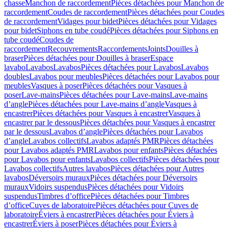
chasse
Manchon de raccordement
Pièces détachées pour Manchon de
raccordement
Coudes de raccordement
Pièces détachées pour Coudes
de raccordement
Vidages pour bidet
Pièces détachées pour Vidages
pour bidet
Siphons en tube coudé
Pièces détachées pour Siphons en
tube coudé
Coudes de
raccordement
Recouvrements
Raccordements
Joints
Douilles à
braser
Pièces détachées pour Douilles à braser
Espace
lavabo
Lavabos
Lavabos
Pièces détachées pour Lavabos
Lavabos
doubles
Lavabos pour meubles
Pièces détachées pour Lavabos pour
meubles
Vasques à poser
Pièces détachées pour Vasques à
poser
Lave-mains
Pièces détachées pour Lave-mains
Lave-mains
d’angle
Pièces détachées pour Lave-mains d’angle
Vasques à
encastrer
Pièces détachées pour Vasques à encastrer
Vasques à
encastrer par le dessous
Pièces détachées pour Vasques à encastrer
par le dessous
Lavabos d’angle
Pièces détachées pour Lavabos
d’angle
Lavabos collectifs
Lavabos adaptés PMR
Pièces détachées
pour Lavabos adaptés PMR
Lavabos pour enfants
Pièces détachées
pour Lavabos pour enfants
Lavabos collectifs
Pièces détachées pour
Lavabos collectifs
Autres lavabos
Pièces détachées pour Autres
lavabos
Déversoirs muraux
Pièces détachées pour Déversoirs
muraux
Vidoirs suspendus
Pièces détachées pour Vidoirs
suspendus
Timbres dʼoffice
Pièces détachées pour Timbres
dʼoffice
Cuves de laboratoire
Pièces détachées pour Cuves de
laboratoire
Éviers à encastrer
Pièces détachées pour Éviers à
encastrer
Éviers à poser
Pièces détachées pour Éviers à