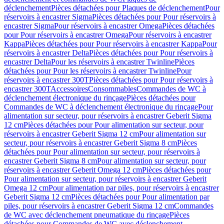
déclenchement
Pièces détachées pour Plaques de déclenchement
Pour
réservoirs à encastrer Sigma
Pièces détachées pour Pour réservoirs à
encastrer Sigma
Pour réservoirs à encastrer Omega
Pièces détachées
pour Pour réservoirs à encastrer Omega
Pour réservoirs à encastrer
Kappa
Pièces détachées pour Pour réservoirs à encastrer Kappa
Pour
réservoirs à encastrer Delta
Pièces détachées pour Pour réservoirs à
encastrer Delta
Pour les réservoirs à encastrer Twinline
Pièces
détachées pour Pour les réservoirs à encastrer Twinline
Pour
réservoirs à encastrer 300T
Pièces détachées pour Pour réservoirs à
encastrer 300T
Accessoires
Consommables
Commandes de WC à
déclenchement électronique du rinçage
Pièces détachées pour
Commandes de WC à déclenchement électronique du rinçage
Pour
alimentation sur secteur, pour réservoirs à encastrer Geberit Sigma
12 cm
Pièces détachées pour Pour alimentation sur secteur, pour
réservoirs à encastrer Geberit Sigma 12 cm
Pour alimentation sur
secteur, pour réservoirs à encastrer Geberit Sigma 8 cm
Pièces
détachées pour Pour alimentation sur secteur, pour réservoirs à
encastrer Geberit Sigma 8 cm
Pour alimentation sur secteur, pour
réservoirs à encastrer Geberit Omega 12 cm
Pièces détachées pour
Pour alimentation sur secteur, pour réservoirs à encastrer Geberit
Omega 12 cm
Pour alimentation par piles, pour réservoirs à encastrer
Geberit Sigma 12 cm
Pièces détachées pour Pour alimentation par
piles, pour réservoirs à encastrer Geberit Sigma 12 cm
Commandes
de WC avec déclenchement pneumatique du rinçage
Pièces
détachées pour Commandes de WC avec déclenchement