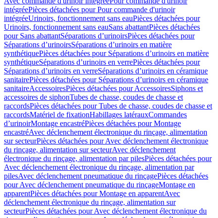
Avec commande d'urinoir intégrée
Pour commande d'urinoir
intégrée
Pièces détachées pour Pour commande d'urinoir
intégrée
Urinoirs, fonctionnement sans eau
Pièces détachées pour
Urinoirs, fonctionnement sans eau
Sans abattant
Pièces détachées
pour Sans abattant
Séparations d’urinoirs
Pièces détachées pour
Séparations d’urinoirs
Séparations d’urinoirs en matière
synthétique
Pièces détachées pour Séparations d’urinoirs en matière
synthétique
Séparations d’urinoirs en verre
Pièces détachées pour
Séparations d’urinoirs en verre
Séparations d’urinoirs en céramique
sanitaire
Pièces détachées pour Séparations d’urinoirs en céramique
sanitaire
Accessoires
Pièces détachées pour Accessoires
Siphons et
accessoires de siphon
Tubes de chasse, coudes de chasse et
raccords
Pièces détachées pour Tubes de chasse, coudes de chasse et
raccords
Matériel de fixation
Habillages latéraux
Commandes
dʼurinoir
Montage encastré
Pièces détachées pour Montage
encastré
Avec déclenchement électronique du rinçage, alimentation
sur secteur
Pièces détachées pour Avec déclenchement électronique
du rinçage, alimentation sur secteur
Avec déclenchement
électronique du rinçage, alimentation par piles
Pièces détachées pour
Avec déclenchement électronique du rinçage, alimentation par
piles
Avec déclenchement pneumatique du rinçage
Pièces détachées
pour Avec déclenchement pneumatique du rinçage
Montage en
apparent
Pièces détachées pour Montage en apparent
Avec
déclenchement électronique du rinçage, alimentation sur
secteur
Pièces détachées pour Avec déclenchement électronique du