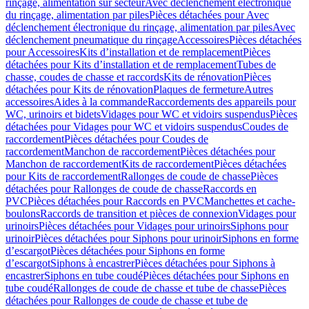
rinçage, alimentation sur secteur
Avec déclenchement électronique
du rinçage, alimentation par piles
Pièces détachées pour Avec
déclenchement électronique du rinçage, alimentation par piles
Avec
déclenchement pneumatique du rinçage
Accessoires
Pièces détachées
pour Accessoires
Kits d’installation et de remplacement
Pièces
détachées pour Kits d’installation et de remplacement
Tubes de
chasse, coudes de chasse et raccords
Kits de rénovation
Pièces
détachées pour Kits de rénovation
Plaques de fermeture
Autres
accessoires
Aides à la commande
Raccordements des appareils pour
WC, urinoirs et bidets
Vidages pour WC et vidoirs suspendus
Pièces
détachées pour Vidages pour WC et vidoirs suspendus
Coudes de
raccordement
Pièces détachées pour Coudes de
raccordement
Manchon de raccordement
Pièces détachées pour
Manchon de raccordement
Kits de raccordement
Pièces détachées
pour Kits de raccordement
Rallonges de coude de chasse
Pièces
détachées pour Rallonges de coude de chasse
Raccords en
PVC
Pièces détachées pour Raccords en PVC
Manchettes et cache-
boulons
Raccords de transition et pièces de connexion
Vidages pour
urinoirs
Pièces détachées pour Vidages pour urinoirs
Siphons pour
urinoir
Pièces détachées pour Siphons pour urinoir
Siphons en forme
d’escargot
Pièces détachées pour Siphons en forme
d’escargot
Siphons à encastrer
Pièces détachées pour Siphons à
encastrer
Siphons en tube coudé
Pièces détachées pour Siphons en
tube coudé
Rallonges de coude de chasse et tube de chasse
Pièces
détachées pour Rallonges de coude de chasse et tube de