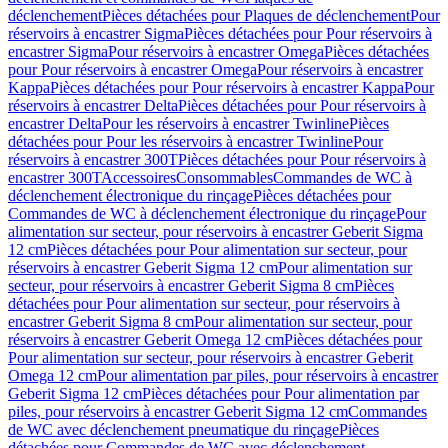
déclenchement
Pièces détachées pour Plaques de déclenchement
Pour
réservoirs à encastrer Sigma
Pièces détachées pour Pour réservoirs à
encastrer Sigma
Pour réservoirs à encastrer Omega
Pièces détachées
pour Pour réservoirs à encastrer Omega
Pour réservoirs à encastrer
Kappa
Pièces détachées pour Pour réservoirs à encastrer Kappa
Pour
réservoirs à encastrer Delta
Pièces détachées pour Pour réservoirs à
encastrer Delta
Pour les réservoirs à encastrer Twinline
Pièces
détachées pour Pour les réservoirs à encastrer Twinline
Pour
réservoirs à encastrer 300T
Pièces détachées pour Pour réservoirs à
encastrer 300T
Accessoires
Consommables
Commandes de WC à
déclenchement électronique du rinçage
Pièces détachées pour
Commandes de WC à déclenchement électronique du rinçage
Pour
alimentation sur secteur, pour réservoirs à encastrer Geberit Sigma
12 cm
Pièces détachées pour Pour alimentation sur secteur, pour
réservoirs à encastrer Geberit Sigma 12 cm
Pour alimentation sur
secteur, pour réservoirs à encastrer Geberit Sigma 8 cm
Pièces
détachées pour Pour alimentation sur secteur, pour réservoirs à
encastrer Geberit Sigma 8 cm
Pour alimentation sur secteur, pour
réservoirs à encastrer Geberit Omega 12 cm
Pièces détachées pour
Pour alimentation sur secteur, pour réservoirs à encastrer Geberit
Omega 12 cm
Pour alimentation par piles, pour réservoirs à encastrer
Geberit Sigma 12 cm
Pièces détachées pour Pour alimentation par
piles, pour réservoirs à encastrer Geberit Sigma 12 cm
Commandes
de WC avec déclenchement pneumatique du rinçage
Pièces
détachées pour Commandes de WC avec déclenchement