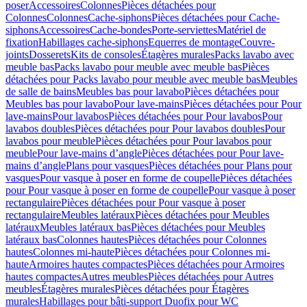
poser
Accessoires
Colonnes
Pièces détachées pour
Colonnes
Colonnes
Cache-siphons
Pièces détachées pour Cache-
siphons
Accessoires
Cache-bondes
Porte-serviettes
Matériel de
fixation
Habillages cache-siphons
Equerres de montage
Couvre-
joints
Dosserets
Kits de consoles
Étagères murales
Packs lavabo avec
meuble bas
Packs lavabo pour meuble avec meuble bas
Pièces
détachées pour Packs lavabo pour meuble avec meuble bas
Meubles
de salle de bains
Meubles bas pour lavabo
Pièces détachées pour
Meubles bas pour lavabo
Pour lave-mains
Pièces détachées pour Pour
lave-mains
Pour lavabos
Pièces détachées pour Pour lavabos
Pour
lavabos doubles
Pièces détachées pour Pour lavabos doubles
Pour
lavabos pour meuble
Pièces détachées pour Pour lavabos pour
meuble
Pour lave-mains d’angle
Pièces détachées pour Pour lave-
mains d’angle
Plans pour vasques
Pièces détachées pour Plans pour
vasques
Pour vasque à poser en forme de coupelle
Pièces détachées
pour Pour vasque à poser en forme de coupelle
Pour vasque à poser
rectangulaire
Pièces détachées pour Pour vasque à poser
rectangulaire
Meubles latéraux
Pièces détachées pour Meubles
latéraux
Meubles latéraux bas
Pièces détachées pour Meubles
latéraux bas
Colonnes hautes
Pièces détachées pour Colonnes
hautes
Colonnes mi-haute
Pièces détachées pour Colonnes mi-
haute
Armoires hautes compactes
Pièces détachées pour Armoires
hautes compactes
Autres meubles
Pièces détachées pour Autres
meubles
Étagères murales
Pièces détachées pour Étagères
murales
Habillages pour bâti-support Duofix pour WC