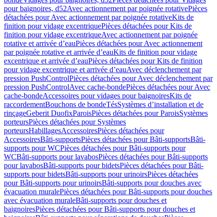
pour baignoires, d52
Avec actionnement par poignée rotative
Pièces
détachées pour Avec actionnement par poignée rotative
Kits de
finition pour vidage excentrique
Pièces détachées pour Kits de
finition pour vidage excentrique
Avec actionnement par poignée
rotative et arrivée d’eau
Pièces détachées pour Avec actionnement
par poignée rotative et arrivée d’eau
Kits de finition pour vidage
excentrique et arrivée d’eau
Pièces détachées pour Kits de finition
pour vidage excentrique et arrivée d’eau
Avec déclenchement par
pression PushControl
Pièces détachées pour Avec déclenchement par
pression PushControl
Avec cache-bonde
Pièces détachées pour Avec
cache-bonde
Accessoires pour vidages pour baignoires
Kits de
raccordement
Bouchons de bonde
Tés
Systèmes d’installation et de
rinçage
Geberit Duofix
Parois
Pièces détachées pour Parois
Systèmes
porteurs
Pièces détachées pour Systèmes
porteurs
Habillages
Accessoires
Pièces détachées pour
Accessoires
Bâti-supports
Pièces détachées pour Bâti-supports
Bâti-
supports pour WC
Pièces détachées pour Bâti-supports pour
WC
Bâti-supports pour lavabos
Pièces détachées pour Bâti-supports
pour lavabos
Bâti-supports pour bidets
Pièces détachées pour Bâti-
supports pour bidets
Bâti-supports pour urinoirs
Pièces détachées
pour Bâti-supports pour urinoirs
Bâti-supports pour douches avec
évacuation murale
Pièces détachées pour Bâti-supports pour douches
avec évacuation murale
Bâti-supports pour douches et
baignoires
Pièces détachées pour Bâti-supports pour douches et