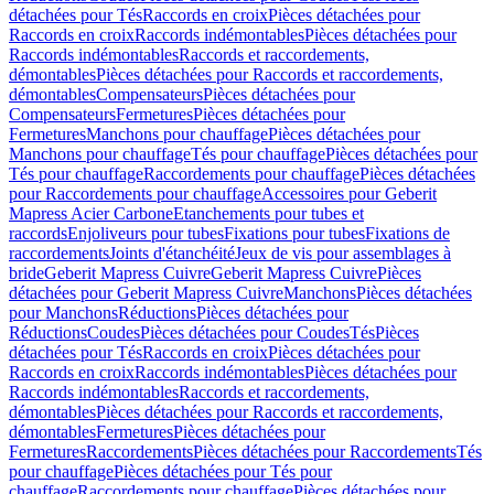
détachées pour Tés
Raccords en croix
Pièces détachées pour
Raccords en croix
Raccords indémontables
Pièces détachées pour
Raccords indémontables
Raccords et raccordements,
démontables
Pièces détachées pour Raccords et raccordements,
démontables
Compensateurs
Pièces détachées pour
Compensateurs
Fermetures
Pièces détachées pour
Fermetures
Manchons pour chauffage
Pièces détachées pour
Manchons pour chauffage
Tés pour chauffage
Pièces détachées pour
Tés pour chauffage
Raccordements pour chauffage
Pièces détachées
pour Raccordements pour chauffage
Accessoires pour Geberit
Mapress Acier Carbone
Etanchements pour tubes et
raccords
Enjoliveurs pour tubes
Fixations pour tubes
Fixations de
raccordements
Joints d'étanchéité
Jeux de vis pour assemblages à
bride
Geberit Mapress Cuivre
Geberit Mapress Cuivre
Pièces
détachées pour Geberit Mapress Cuivre
Manchons
Pièces détachées
pour Manchons
Réductions
Pièces détachées pour
Réductions
Coudes
Pièces détachées pour Coudes
Tés
Pièces
détachées pour Tés
Raccords en croix
Pièces détachées pour
Raccords en croix
Raccords indémontables
Pièces détachées pour
Raccords indémontables
Raccords et raccordements,
démontables
Pièces détachées pour Raccords et raccordements,
démontables
Fermetures
Pièces détachées pour
Fermetures
Raccordements
Pièces détachées pour Raccordements
Tés
pour chauffage
Pièces détachées pour Tés pour
chauffage
Raccordements pour chauffage
Pièces détachées pour