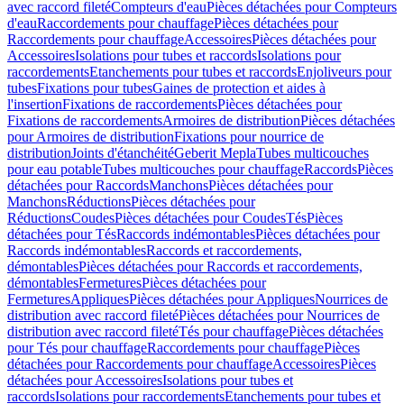
avec raccord fileté
Compteurs d'eau
Pièces détachées pour Compteurs
d'eau
Raccordements pour chauffage
Pièces détachées pour
Raccordements pour chauffage
Accessoires
Pièces détachées pour
Accessoires
Isolations pour tubes et raccords
Isolations pour
raccordements
Etanchements pour tubes et raccords
Enjoliveurs pour
tubes
Fixations pour tubes
Gaines de protection et aides à
l'insertion
Fixations de raccordements
Pièces détachées pour
Fixations de raccordements
Armoires de distribution
Pièces détachées
pour Armoires de distribution
Fixations pour nourrice de
distribution
Joints d'étanchéité
Geberit Mepla
Tubes multicouches
pour eau potable
Tubes multicouches pour chauffage
Raccords
Pièces
détachées pour Raccords
Manchons
Pièces détachées pour
Manchons
Réductions
Pièces détachées pour
Réductions
Coudes
Pièces détachées pour Coudes
Tés
Pièces
détachées pour Tés
Raccords indémontables
Pièces détachées pour
Raccords indémontables
Raccords et raccordements,
démontables
Pièces détachées pour Raccords et raccordements,
démontables
Fermetures
Pièces détachées pour
Fermetures
Appliques
Pièces détachées pour Appliques
Nourrices de
distribution avec raccord fileté
Pièces détachées pour Nourrices de
distribution avec raccord fileté
Tés pour chauffage
Pièces détachées
pour Tés pour chauffage
Raccordements pour chauffage
Pièces
détachées pour Raccordements pour chauffage
Accessoires
Pièces
détachées pour Accessoires
Isolations pour tubes et
raccords
Isolations pour raccordements
Etanchements pour tubes et