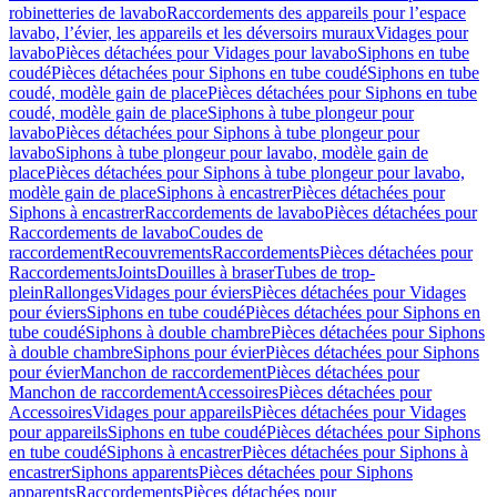
robinetteries de lavabo
Raccordements des appareils pour l’espace
lavabo, l’évier, les appareils et les déversoirs muraux
Vidages pour
lavabo
Pièces détachées pour Vidages pour lavabo
Siphons en tube
coudé
Pièces détachées pour Siphons en tube coudé
Siphons en tube
coudé, modèle gain de place
Pièces détachées pour Siphons en tube
coudé, modèle gain de place
Siphons à tube plongeur pour
lavabo
Pièces détachées pour Siphons à tube plongeur pour
lavabo
Siphons à tube plongeur pour lavabo, modèle gain de
place
Pièces détachées pour Siphons à tube plongeur pour lavabo,
modèle gain de place
Siphons à encastrer
Pièces détachées pour
Siphons à encastrer
Raccordements de lavabo
Pièces détachées pour
Raccordements de lavabo
Coudes de
raccordement
Recouvrements
Raccordements
Pièces détachées pour
Raccordements
Joints
Douilles à braser
Tubes de trop-
plein
Rallonges
Vidages pour éviers
Pièces détachées pour Vidages
pour éviers
Siphons en tube coudé
Pièces détachées pour Siphons en
tube coudé
Siphons à double chambre
Pièces détachées pour Siphons
à double chambre
Siphons pour évier
Pièces détachées pour Siphons
pour évier
Manchon de raccordement
Pièces détachées pour
Manchon de raccordement
Accessoires
Pièces détachées pour
Accessoires
Vidages pour appareils
Pièces détachées pour Vidages
pour appareils
Siphons en tube coudé
Pièces détachées pour Siphons
en tube coudé
Siphons à encastrer
Pièces détachées pour Siphons à
encastrer
Siphons apparents
Pièces détachées pour Siphons
apparents
Raccordements
Pièces détachées pour