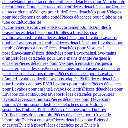
chasse
Manchon de raccordement
Pièces détachées pour Manchon de
raccordement
Coudes de raccordement
Pièces détachées pour Coudes
de raccordement
Vidages pour bidet
Pièces détachées pour Vidages
pour bidet
Siphons en tube coudé
Pièces détachées pour Siphons en
tube coudé
Coudes de
raccordement
Recouvrements
Raccordements
Joints
Douilles à
braser
Pièces détachées pour Douilles à braser
Espace
lavabo
Lavabos
Lavabos
Pièces détachées pour Lavabos
Lavabos
doubles
Lavabos pour meubles
Pièces détachées pour Lavabos pour
meubles
Vasques à poser
Pièces détachées pour Vasques à
poser
Lave-mains
Pièces détachées pour Lave-mains
Lave-mains
d’angle
Pièces détachées pour Lave-mains d’angle
Vasques à
encastrer
Pièces détachées pour Vasques à encastrer
Vasques à
encastrer par le dessous
Pièces détachées pour Vasques à encastrer
par le dessous
Lavabos d’angle
Pièces détachées pour Lavabos
d’angle
Lavabos collectifs
Lavabos adaptés PMR
Pièces détachées
pour Lavabos adaptés PMR
Lavabos pour enfants
Pièces détachées
pour Lavabos pour enfants
Lavabos collectifs
Pièces détachées pour
Lavabos collectifs
Autres lavabos
Pièces détachées pour Autres
lavabos
Déversoirs muraux
Pièces détachées pour Déversoirs
muraux
Vidoirs suspendus
Pièces détachées pour Vidoirs
suspendus
Timbres dʼoffice
Pièces détachées pour Timbres
dʼoffice
Cuves de laboratoire
Pièces détachées pour Cuves de
laboratoire
Éviers à encastrer
Pièces détachées pour Éviers à
encastrer
Éviers à poser
Pièces détachées pour Éviers à