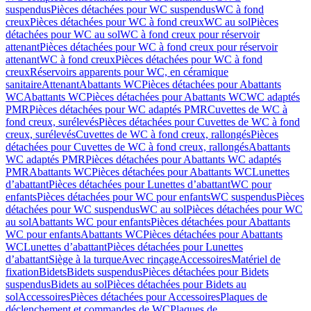
suspendus
Pièces détachées pour WC suspendus
WC à fond
creux
Pièces détachées pour WC à fond creux
WC au sol
Pièces
détachées pour WC au sol
WC à fond creux pour réservoir
attenant
Pièces détachées pour WC à fond creux pour réservoir
attenant
WC à fond creux
Pièces détachées pour WC à fond
creux
Réservoirs apparents pour WC, en céramique
sanitaire
Attenant
Abattants WC
Pièces détachées pour Abattants
WC
Abattants WC
Pièces détachées pour Abattants WC
WC adaptés
PMR
Pièces détachées pour WC adaptés PMR
Cuvettes de WC à
fond creux, surélevés
Pièces détachées pour Cuvettes de WC à fond
creux, surélevés
Cuvettes de WC à fond creux, rallongés
Pièces
détachées pour Cuvettes de WC à fond creux, rallongés
Abattants
WC adaptés PMR
Pièces détachées pour Abattants WC adaptés
PMR
Abattants WC
Pièces détachées pour Abattants WC
Lunettes
d’abattant
Pièces détachées pour Lunettes d’abattant
WC pour
enfants
Pièces détachées pour WC pour enfants
WC suspendus
Pièces
détachées pour WC suspendus
WC au sol
Pièces détachées pour WC
au sol
Abattants WC pour enfants
Pièces détachées pour Abattants
WC pour enfants
Abattants WC
Pièces détachées pour Abattants
WC
Lunettes d’abattant
Pièces détachées pour Lunettes
d’abattant
Siège à la turque
Avec rinçage
Accessoires
Matériel de
fixation
Bidets
Bidets suspendus
Pièces détachées pour Bidets
suspendus
Bidets au sol
Pièces détachées pour Bidets au
sol
Accessoires
Pièces détachées pour Accessoires
Plaques de
déclenchement et commandes de WC
Plaques de