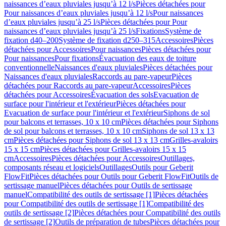
naissances d’eaux pluviales jusqu’à 12 l/s
Pièces détachées pour
Pour naissances d’eaux pluviales jusqu’à 12 l/s
Pour naissances
d’eaux pluviales jusqu’à 25 l/s
Pièces détachées pour Pour
naissances d’eaux pluviales jusqu’à 25 l/s
Fixations
Système de
fixation d40–200
Système de fixation d250–315
Accessoires
Pièces
détachées pour Accessoires
Pour naissances
Pièces détachées pour
Pour naissances
Pour fixations
Évacuation des eaux de toiture
conventionnelle
Naissances d'eaux pluviales
Pièces détachées pour
Naissances d'eaux pluviales
Raccords au pare-vapeur
Pièces
détachées pour Raccords au pare-vapeur
Accessoires
Pièces
détachées pour Accessoires
Évacuation des sols
Evacuation de
surface pour l'intérieur et l'extérieur
Pièces détachées pour
Evacuation de surface pour l'intérieur et l'extérieur
Siphons de sol
pour balcons et terrasses, 10 x 10 cm
Pièces détachées pour Siphons
de sol pour balcons et terrasses, 10 x 10 cm
Siphons de sol 13 x 13
cm
Pièces détachées pour Siphons de sol 13 x 13 cm
Grilles-avaloirs
15 x 15 cm
Pièces détachées pour Grilles-avaloirs 15 x 15
cm
Accessoires
Pièces détachées pour Accessoires
Outillages,
composants réseau et logiciels
Outillages
Outils pour Geberit
FlowFit
Pièces détachées pour Outils pour Geberit FlowFit
Outils de
sertissage manuel
Pièces détachées pour Outils de sertissage
manuel
Compatibilité des outils de sertissage [1]
Pièces détachées
pour Compatibilité des outils de sertissage [1]
Compatibilité des
outils de sertissage [2]
Pièces détachées pour Compatibilité des outils
de sertissage [2]
Outils de préparation de tubes
Pièces détachées pour