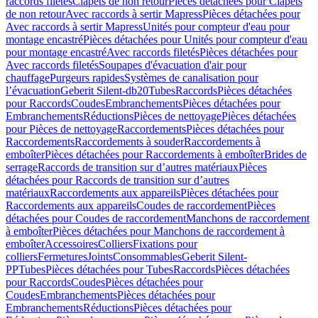
raccords filetés
Clapets de non retour
Pièces détachées pour Clapets
de non retour
Avec raccords à sertir Mapress
Pièces détachées pour
Avec raccords à sertir Mapress
Unités pour compteur d'eau pour
montage encastré
Pièces détachées pour Unités pour compteur d'eau
pour montage encastré
Avec raccords filetés
Pièces détachées pour
Avec raccords filetés
Soupapes d'évacuation d'air pour
chauffage
Purgeurs rapides
Systèmes de canalisation pour
l’évacuation
Geberit Silent-db20
Tubes
Raccords
Pièces détachées
pour Raccords
Coudes
Embranchements
Pièces détachées pour
Embranchements
Réductions
Pièces de nettoyage
Pièces détachées
pour Pièces de nettoyage
Raccordements
Pièces détachées pour
Raccordements
Raccordements à souder
Raccordements à
emboîter
Pièces détachées pour Raccordements à emboîter
Brides de
serrage
Raccords de transition sur d’autres matériaux
Pièces
détachées pour Raccords de transition sur d’autres
matériaux
Raccordements aux appareils
Pièces détachées pour
Raccordements aux appareils
Coudes de raccordement
Pièces
détachées pour Coudes de raccordement
Manchons de raccordement
à emboîter
Pièces détachées pour Manchons de raccordement à
emboîter
Accessoires
Colliers
Fixations pour
colliers
Fermetures
Joints
Consommables
Geberit Silent-
PP
Tubes
Pièces détachées pour Tubes
Raccords
Pièces détachées
pour Raccords
Coudes
Pièces détachées pour
Coudes
Embranchements
Pièces détachées pour
Embranchements
Réductions
Pièces détachées pour