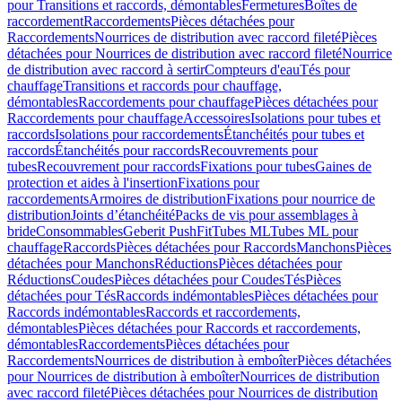
pour Transitions et raccords, démontables
Fermetures
Boîtes de
raccordement
Raccordements
Pièces détachées pour
Raccordements
Nourrices de distribution avec raccord fileté
Pièces
détachées pour Nourrices de distribution avec raccord fileté
Nourrice
de distribution avec raccord à sertir
Compteurs d'eau
Tés pour
chauffage
Transitions et raccords pour chauffage,
démontables
Raccordements pour chauffage
Pièces détachées pour
Raccordements pour chauffage
Accessoires
Isolations pour tubes et
raccords
Isolations pour raccordements
Étanchéités pour tubes et
raccords
Étanchéités pour raccords
Recouvrements pour
tubes
Recouvrement pour raccords
Fixations pour tubes
Gaines de
protection et aides à l'insertion
Fixations pour
raccordements
Armoires de distribution
Fixations pour nourrice de
distribution
Joints d’étanchéité
Packs de vis pour assemblages à
bride
Consommables
Geberit PushFit
Tubes ML
Tubes ML pour
chauffage
Raccords
Pièces détachées pour Raccords
Manchons
Pièces
détachées pour Manchons
Réductions
Pièces détachées pour
Réductions
Coudes
Pièces détachées pour Coudes
Tés
Pièces
détachées pour Tés
Raccords indémontables
Pièces détachées pour
Raccords indémontables
Raccords et raccordements,
démontables
Pièces détachées pour Raccords et raccordements,
démontables
Raccordements
Pièces détachées pour
Raccordements
Nourrices de distribution à emboîter
Pièces détachées
pour Nourrices de distribution à emboîter
Nourrices de distribution
avec raccord fileté
Pièces détachées pour Nourrices de distribution