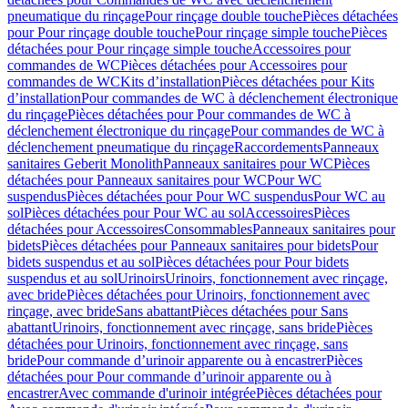
pneumatique du rinçage
Pour rinçage double touche
Pièces détachées
pour Pour rinçage double touche
Pour rinçage simple touche
Pièces
détachées pour Pour rinçage simple touche
Accessoires pour
commandes de WC
Pièces détachées pour Accessoires pour
commandes de WC
Kits d’installation
Pièces détachées pour Kits
d’installation
Pour commandes de WC à déclenchement électronique
du rinçage
Pièces détachées pour Pour commandes de WC à
déclenchement électronique du rinçage
Pour commandes de WC à
déclenchement pneumatique du rinçage
Raccordements
Panneaux
sanitaires Geberit Monolith
Panneaux sanitaires pour WC
Pièces
détachées pour Panneaux sanitaires pour WC
Pour WC
suspendus
Pièces détachées pour Pour WC suspendus
Pour WC au
sol
Pièces détachées pour Pour WC au sol
Accessoires
Pièces
détachées pour Accessoires
Consommables
Panneaux sanitaires pour
bidets
Pièces détachées pour Panneaux sanitaires pour bidets
Pour
bidets suspendus et au sol
Pièces détachées pour Pour bidets
suspendus et au sol
Urinoirs
Urinoirs, fonctionnement avec rinçage,
avec bride
Pièces détachées pour Urinoirs, fonctionnement avec
rinçage, avec bride
Sans abattant
Pièces détachées pour Sans
abattant
Urinoirs, fonctionnement avec rinçage, sans bride
Pièces
détachées pour Urinoirs, fonctionnement avec rinçage, sans
bride
Pour commande d’urinoir apparente ou à encastrer
Pièces
détachées pour Pour commande d’urinoir apparente ou à
encastrer
Avec commande d'urinoir intégrée
Pièces détachées pour