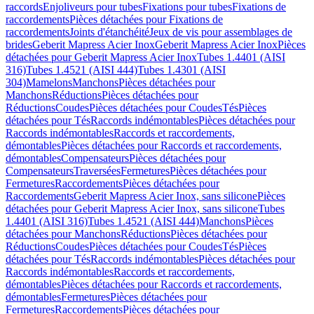
raccords
Enjoliveurs pour tubes
Fixations pour tubes
Fixations de
raccordements
Pièces détachées pour Fixations de
raccordements
Joints d'étanchéité
Jeux de vis pour assemblages de
brides
Geberit Mapress Acier Inox
Geberit Mapress Acier Inox
Pièces
détachées pour Geberit Mapress Acier Inox
Tubes 1.4401 (AISI
316)
Tubes 1.4521 (AISI 444)
Tubes 1.4301 (AISI
304)
Mamelons
Manchons
Pièces détachées pour
Manchons
Réductions
Pièces détachées pour
Réductions
Coudes
Pièces détachées pour Coudes
Tés
Pièces
détachées pour Tés
Raccords indémontables
Pièces détachées pour
Raccords indémontables
Raccords et raccordements,
démontables
Pièces détachées pour Raccords et raccordements,
démontables
Compensateurs
Pièces détachées pour
Compensateurs
Traversées
Fermetures
Pièces détachées pour
Fermetures
Raccordements
Pièces détachées pour
Raccordements
Geberit Mapress Acier Inox, sans silicone
Pièces
détachées pour Geberit Mapress Acier Inox, sans silicone
Tubes
1.4401 (AISI 316)
Tubes 1.4521 (AISI 444)
Manchons
Pièces
détachées pour Manchons
Réductions
Pièces détachées pour
Réductions
Coudes
Pièces détachées pour Coudes
Tés
Pièces
détachées pour Tés
Raccords indémontables
Pièces détachées pour
Raccords indémontables
Raccords et raccordements,
démontables
Pièces détachées pour Raccords et raccordements,
démontables
Fermetures
Pièces détachées pour
Fermetures
Raccordements
Pièces détachées pour