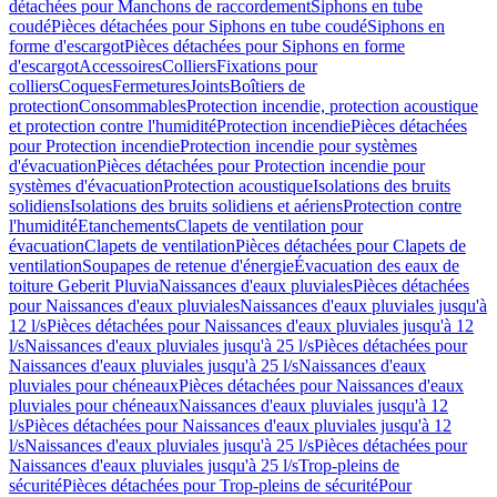
détachées pour Manchons de raccordement
Siphons en tube
coudé
Pièces détachées pour Siphons en tube coudé
Siphons en
forme d'escargot
Pièces détachées pour Siphons en forme
d'escargot
Accessoires
Colliers
Fixations pour
colliers
Coques
Fermetures
Joints
Boîtiers de
protection
Consommables
Protection incendie, protection acoustique
et protection contre l'humidité
Protection incendie
Pièces détachées
pour Protection incendie
Protection incendie pour systèmes
d'évacuation
Pièces détachées pour Protection incendie pour
systèmes d'évacuation
Protection acoustique
Isolations des bruits
solidiens
Isolations des bruits solidiens et aériens
Protection contre
l'humidité
Etanchements
Clapets de ventilation pour
évacuation
Clapets de ventilation
Pièces détachées pour Clapets de
ventilation
Soupapes de retenue d'énergie
Évacuation des eaux de
toiture Geberit Pluvia
Naissances d'eaux pluviales
Pièces détachées
pour Naissances d'eaux pluviales
Naissances d'eaux pluviales jusqu'à
12 l/s
Pièces détachées pour Naissances d'eaux pluviales jusqu'à 12
l/s
Naissances d'eaux pluviales jusqu'à 25 l/s
Pièces détachées pour
Naissances d'eaux pluviales jusqu'à 25 l/s
Naissances d'eaux
pluviales pour chéneaux
Pièces détachées pour Naissances d'eaux
pluviales pour chéneaux
Naissances d'eaux pluviales jusqu'à 12
l/s
Pièces détachées pour Naissances d'eaux pluviales jusqu'à 12
l/s
Naissances d'eaux pluviales jusqu'à 25 l/s
Pièces détachées pour
Naissances d'eaux pluviales jusqu'à 25 l/s
Trop-pleins de
sécurité
Pièces détachées pour Trop-pleins de sécurité
Pour