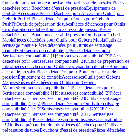
Outils de préparation de tubes
Bouchons d’essai de pression
Pièces
détachées pour Bouchons d’essai de pression
Équipements de
contrôle
Accessoires
Pièces détachées pour Accessoires
Outils pour
Geberit PushFit
Pièces détachées pour Outils pour Geberit
PushFit
Outils de préparation de tubes
Pièces détachées pour Outils
de préparation de tubes
Bouchons d'essai de pression
Pièces
détachées pour Bouchons d'essai de pression
Outils pour Geberit
Mepla
Pièces détachées pour Outils pour Geberit Mepla
Outils de
sertissage manuel
Pièces détachées pour Outils de sertissage
manuel
Sertisseuses compatibilité [1]
Pièces détachées pour
Sertisseuses compatibilité [1]
Sertisseuses compatibilité [2]
Pièces
détachées pour Sertisseuses compatibilité [2]
Outils de préparation de
tubes
Pièces détachées pour Outils de préparation de tubes
Bouchons
d'essai de pression
Pièces détachées pour Bouchons d'essai de
pression
Équipement de contrôle
Accessoires
Outils pour Geberit
Mapress
Pièces détachées pour Outils pour Geberit
Mapress
Sertisseuses compatibilité [1]
Pièces détachées pour
Sertisseuses compatibilité [1]
Sertisseuses compatibilité [2]
Pièces
détachées pour Sertisseuses compatibilité [2]
Outils de sertissage
compatibilité [1] / [2]
Pièces détachées pour Outils de sertissage
compatibilité [1] / [2]
Sertisseuses compatibilité [2XL]
Pièces
détachées pour Sertisseuses compatibilité [2XL]
Sertisseuses
compatibilité [3]
Pièces détachées pour Sertisseuses compatibilité
[3]
Outils de préparation de tubes
Pièces détachées pour Outils de
préparation de tubes
Bouchons d'essai de pression
Pièces détachées