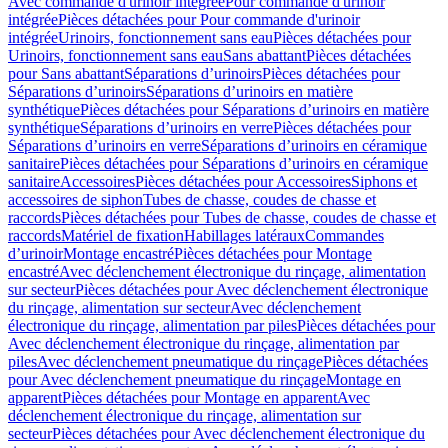
Avec commande d'urinoir intégrée
Pour commande d'urinoir
intégrée
Pièces détachées pour Pour commande d'urinoir
intégrée
Urinoirs, fonctionnement sans eau
Pièces détachées pour
Urinoirs, fonctionnement sans eau
Sans abattant
Pièces détachées
pour Sans abattant
Séparations d’urinoirs
Pièces détachées pour
Séparations d’urinoirs
Séparations d’urinoirs en matière
synthétique
Pièces détachées pour Séparations d’urinoirs en matière
synthétique
Séparations d’urinoirs en verre
Pièces détachées pour
Séparations d’urinoirs en verre
Séparations d’urinoirs en céramique
sanitaire
Pièces détachées pour Séparations d’urinoirs en céramique
sanitaire
Accessoires
Pièces détachées pour Accessoires
Siphons et
accessoires de siphon
Tubes de chasse, coudes de chasse et
raccords
Pièces détachées pour Tubes de chasse, coudes de chasse et
raccords
Matériel de fixation
Habillages latéraux
Commandes
dʼurinoir
Montage encastré
Pièces détachées pour Montage
encastré
Avec déclenchement électronique du rinçage, alimentation
sur secteur
Pièces détachées pour Avec déclenchement électronique
du rinçage, alimentation sur secteur
Avec déclenchement
électronique du rinçage, alimentation par piles
Pièces détachées pour
Avec déclenchement électronique du rinçage, alimentation par
piles
Avec déclenchement pneumatique du rinçage
Pièces détachées
pour Avec déclenchement pneumatique du rinçage
Montage en
apparent
Pièces détachées pour Montage en apparent
Avec
déclenchement électronique du rinçage, alimentation sur
secteur
Pièces détachées pour Avec déclenchement électronique du