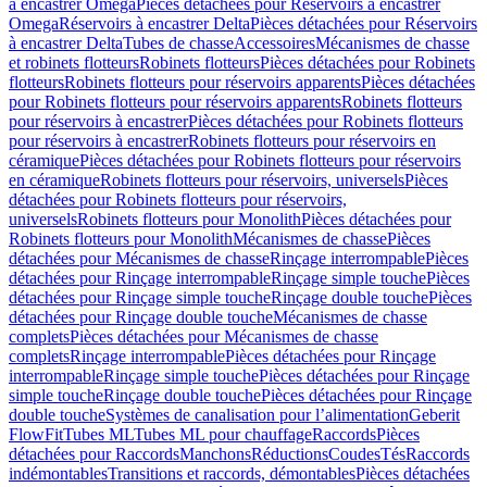
à encastrer Omega
Pièces détachées pour Réservoirs à encastrer
Omega
Réservoirs à encastrer Delta
Pièces détachées pour Réservoirs
à encastrer Delta
Tubes de chasse
Accessoires
Mécanismes de chasse
et robinets flotteurs
Robinets flotteurs
Pièces détachées pour Robinets
flotteurs
Robinets flotteurs pour réservoirs apparents
Pièces détachées
pour Robinets flotteurs pour réservoirs apparents
Robinets flotteurs
pour réservoirs à encastrer
Pièces détachées pour Robinets flotteurs
pour réservoirs à encastrer
Robinets flotteurs pour réservoirs en
céramique
Pièces détachées pour Robinets flotteurs pour réservoirs
en céramique
Robinets flotteurs pour réservoirs, universels
Pièces
détachées pour Robinets flotteurs pour réservoirs,
universels
Robinets flotteurs pour Monolith
Pièces détachées pour
Robinets flotteurs pour Monolith
Mécanismes de chasse
Pièces
détachées pour Mécanismes de chasse
Rinçage interrompable
Pièces
détachées pour Rinçage interrompable
Rinçage simple touche
Pièces
détachées pour Rinçage simple touche
Rinçage double touche
Pièces
détachées pour Rinçage double touche
Mécanismes de chasse
complets
Pièces détachées pour Mécanismes de chasse
complets
Rinçage interrompable
Pièces détachées pour Rinçage
interrompable
Rinçage simple touche
Pièces détachées pour Rinçage
simple touche
Rinçage double touche
Pièces détachées pour Rinçage
double touche
Systèmes de canalisation pour l’alimentation
Geberit
FlowFit
Tubes ML
Tubes ML pour chauffage
Raccords
Pièces
détachées pour Raccords
Manchons
Réductions
Coudes
Tés
Raccords
indémontables
Transitions et raccords, démontables
Pièces détachées