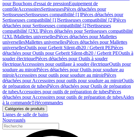
pour Bouchons d'essai de pression
Equipement de
contrôle
Accessoires
Sertisseuses
Pièces détachées pour
Sertisseuses
Sertisseuses compatibilité [1]
Pièces détachées pour
Sertisseuses compatibilité [1]
Sertisseuses compatibilité [2]
Pièces
détachées pour Sertisseuses compatibilité [2]
Sertisseuses
compatibilité [2XL]
Pièces détachées pour Sertisseuses compatibilité
[2XL]
Mallettes universelles
Pièces détachées pour Mallettes
universelles
Mallettes universelles
Pièces détachées pour Mallettes
universelles
Outils pour Geberit Silent-db20 / Geberit PE
Pièces
détachées pour Outils pour Geberit Silent-db20 / Geberit PE
Outils à
souder électrique
Pièces détachées pour Outils à souder
électrique
Accessoires pour outillage à souder électrique
Outils pour
soudure au miroir
Pièces détachées pour Outils pour soudure au
miroir
Accessoires pour outils pour soudure au miroir
Pièces
détachées pour Accessoires pour outils pour soudure au miroir
Outils
de préparation de tubes
Pièces détachées pour Outils de préparation
de tubes
Accessoires pour outils de préparation de tubes
Pièces
détachées pour Accessoires pour outils de préparation de tubes
Aides
à la commande
Télécommandes
Catégories de produits
Lignes de salle de bains
Nouveautés