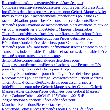
Raccordements
Compensateurs
Pièces détachées pour
Compensateurs
Traversées
Accessoires pour Geberit Mapress Acier
Inox
Pièces détachées pour Accessoires pour Geberit Mapress Acier
Inox
Isolations pour raccordements
Etanchements pour tubes et
raccords
Fixations pour tubes
Fixations de raccordements
Pièces
détachées pour Fixations de raccordements
Joints d'étanchéité
Jeux de
vis pour assemblages à bride
Geberit Mapress Therm
Tubes
Therm
Raccords
Pièces détachées pour Raccords
Manchons
Pièces
détachées pour Manchons
Réductions
Pièces détachées pour
Réductions
Coudes
Pièces détachées pour Coudes
Tés
Pièces
détachées pour Tés
Transitions indémontables
Pièces détachées pour
Transitions indémontables
Transitions et raccords, démontables
Pièces
détachées pour Transitions et raccords,
démontables
Compensateurs
Pièces détachées pour
Compensateurs
Fermetures
Pièces détachées pour Fermetures
Tés
pour chauffage
Pièces détachées pour Tés pour
chauffage
Raccordements pour chauffage
Pièces détachées pour
Raccordements pour chauffage
Accessoires pour Geberit Mapress
Therm
Joints d’étanchéité
Packs de vis pour assemblages à
bride
Fixations pour tubes
Geberit Mapress Acier Carbone
Geberit
Mapress Acier Carbone
Pièces détachées pour Geberit Mapress
Acier Carbone
Tubes 1.0034 (E 195)
Tubes 1.0215 (E
220)
Mamelons
Manchons
Pièces détachées pour
Manchons
Réductions
Pièces détachées pour
Réductions
Coudes
Pièces détachées pour Coudes
Tés
Pièces