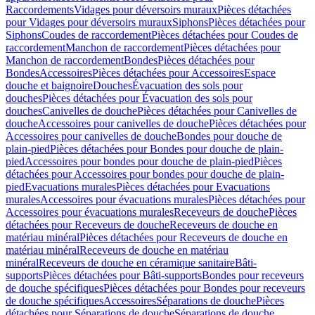
Raccordements
Vidages pour déversoirs muraux
Pièces détachées
pour Vidages pour déversoirs muraux
Siphons
Pièces détachées pour
Siphons
Coudes de raccordement
Pièces détachées pour Coudes de
raccordement
Manchon de raccordement
Pièces détachées pour
Manchon de raccordement
Bondes
Pièces détachées pour
Bondes
Accessoires
Pièces détachées pour Accessoires
Espace
douche et baignoire
Douches
Évacuation des sols pour
douches
Pièces détachées pour Évacuation des sols pour
douches
Canivelles de douche
Pièces détachées pour Canivelles de
douche
Accessoires pour canivelles de douche
Pièces détachées pour
Accessoires pour canivelles de douche
Bondes pour douche de
plain-pied
Pièces détachées pour Bondes pour douche de plain-
pied
Accessoires pour bondes pour douche de plain-pied
Pièces
détachées pour Accessoires pour bondes pour douche de plain-
pied
Evacuations murales
Pièces détachées pour Evacuations
murales
Accessoires pour évacuations murales
Pièces détachées pour
Accessoires pour évacuations murales
Receveurs de douche
Pièces
détachées pour Receveurs de douche
Receveurs de douche en
matériau minéral
Pièces détachées pour Receveurs de douche en
matériau minéral
Receveurs de douche en matériau
minéral
Receveurs de douche en céramique sanitaire
Bâti-
supports
Pièces détachées pour Bâti-supports
Bondes pour receveurs
de douche spécifiques
Pièces détachées pour Bondes pour receveurs
de douche spécifiques
Accessoires
Séparations de douche
Pièces
détachées pour Séparations de douche
Séparations de douche