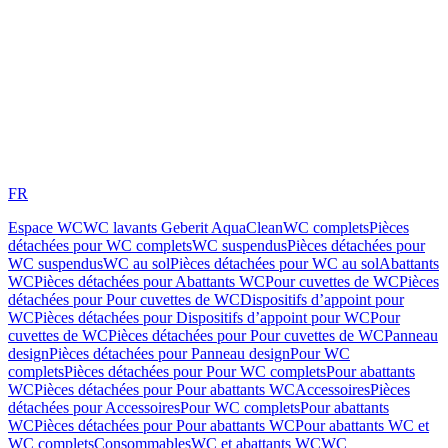
FR
Espace WC
WC lavants Geberit AquaClean
WC complets
Pièces
détachées pour WC complets
WC suspendus
Pièces détachées pour
WC suspendus
WC au sol
Pièces détachées pour WC au sol
Abattants
WC
Pièces détachées pour Abattants WC
Pour cuvettes de WC
Pièces
détachées pour Pour cuvettes de WC
Dispositifs d’appoint pour
WC
Pièces détachées pour Dispositifs d’appoint pour WC
Pour
cuvettes de WC
Pièces détachées pour Pour cuvettes de WC
Panneau
design
Pièces détachées pour Panneau design
Pour WC
complets
Pièces détachées pour Pour WC complets
Pour abattants
WC
Pièces détachées pour Pour abattants WC
Accessoires
Pièces
détachées pour Accessoires
Pour WC complets
Pour abattants
WC
Pièces détachées pour Pour abattants WC
Pour abattants WC et
WC complets
Consommables
WC et abattants WC
WC