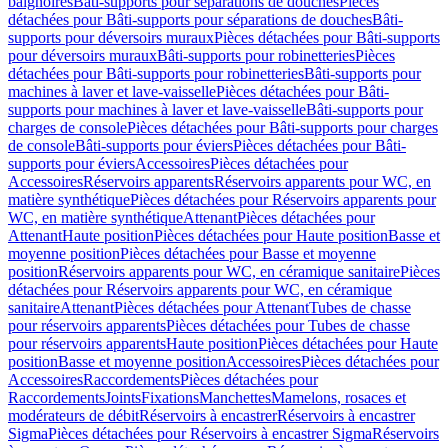
baignoires
Bâti-supports pour séparations de douches
Pièces
détachées pour Bâti-supports pour séparations de douches
Bâti-
supports pour déversoirs muraux
Pièces détachées pour Bâti-supports
pour déversoirs muraux
Bâti-supports pour robinetteries
Pièces
détachées pour Bâti-supports pour robinetteries
Bâti-supports pour
machines à laver et lave-vaisselle
Pièces détachées pour Bâti-
supports pour machines à laver et lave-vaisselle
Bâti-supports pour
charges de console
Pièces détachées pour Bâti-supports pour charges
de console
Bâti-supports pour éviers
Pièces détachées pour Bâti-
supports pour éviers
Accessoires
Pièces détachées pour
Accessoires
Réservoirs apparents
Réservoirs apparents pour WC, en
matière synthétique
Pièces détachées pour Réservoirs apparents pour
WC, en matière synthétique
Attenant
Pièces détachées pour
Attenant
Haute position
Pièces détachées pour Haute position
Basse et
moyenne position
Pièces détachées pour Basse et moyenne
position
Réservoirs apparents pour WC, en céramique sanitaire
Pièces
détachées pour Réservoirs apparents pour WC, en céramique
sanitaire
Attenant
Pièces détachées pour Attenant
Tubes de chasse
pour réservoirs apparents
Pièces détachées pour Tubes de chasse
pour réservoirs apparents
Haute position
Pièces détachées pour Haute
position
Basse et moyenne position
Accessoires
Pièces détachées pour
Accessoires
Raccordements
Pièces détachées pour
Raccordements
Joints
Fixations
Manchettes
Mamelons, rosaces et
modérateurs de débit
Réservoirs à encastrer
Réservoirs à encastrer
Sigma
Pièces détachées pour Réservoirs à encastrer Sigma
Réservoirs