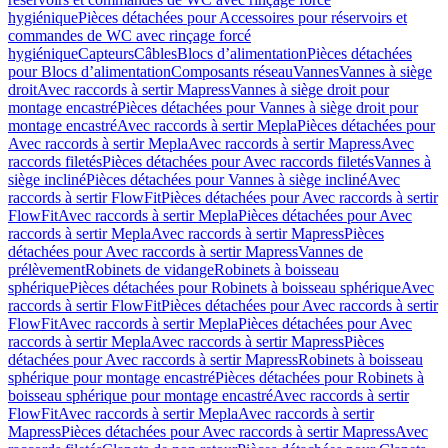
hygiénique
Pièces détachées pour Accessoires pour réservoirs et
commandes de WC avec rinçage forcé
hygiénique
Capteurs
Câbles
Blocs d’alimentation
Pièces détachées
pour Blocs d’alimentation
Composants réseau
Vannes
Vannes à siège
droit
Avec raccords à sertir Mapress
Vannes à siège droit pour
montage encastré
Pièces détachées pour Vannes à siège droit pour
montage encastré
Avec raccords à sertir Mepla
Pièces détachées pour
Avec raccords à sertir Mepla
Avec raccords à sertir Mapress
Avec
raccords filetés
Pièces détachées pour Avec raccords filetés
Vannes à
siège incliné
Pièces détachées pour Vannes à siège incliné
Avec
raccords à sertir FlowFit
Pièces détachées pour Avec raccords à sertir
FlowFit
Avec raccords à sertir Mepla
Pièces détachées pour Avec
raccords à sertir Mepla
Avec raccords à sertir Mapress
Pièces
détachées pour Avec raccords à sertir Mapress
Vannes de
prélèvement
Robinets de vidange
Robinets à boisseau
sphérique
Pièces détachées pour Robinets à boisseau sphérique
Avec
raccords à sertir FlowFit
Pièces détachées pour Avec raccords à sertir
FlowFit
Avec raccords à sertir Mepla
Pièces détachées pour Avec
raccords à sertir Mepla
Avec raccords à sertir Mapress
Pièces
détachées pour Avec raccords à sertir Mapress
Robinets à boisseau
sphérique pour montage encastré
Pièces détachées pour Robinets à
boisseau sphérique pour montage encastré
Avec raccords à sertir
FlowFit
Avec raccords à sertir Mepla
Avec raccords à sertir
Mapress
Pièces détachées pour Avec raccords à sertir Mapress
Avec