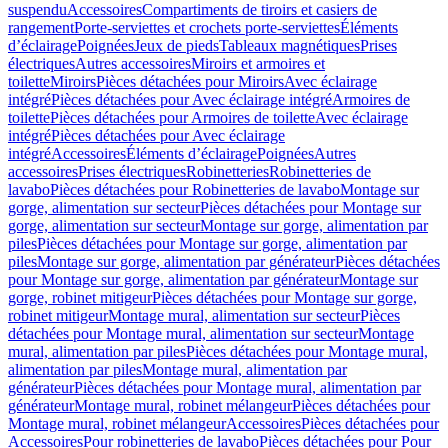
suspendu
Accessoires
Compartiments de tiroirs et casiers de
rangement
Porte-serviettes et crochets porte-serviettes
Éléments
d’éclairage
Poignées
Jeux de pieds
Tableaux magnétiques
Prises
électriques
Autres accessoires
Miroirs et armoires et
toilette
Miroirs
Pièces détachées pour Miroirs
Avec éclairage
intégré
Pièces détachées pour Avec éclairage intégré
Armoires de
toilette
Pièces détachées pour Armoires de toilette
Avec éclairage
intégré
Pièces détachées pour Avec éclairage
intégré
Accessoires
Éléments d’éclairage
Poignées
Autres
accessoires
Prises électriques
Robinetteries
Robinetteries de
lavabo
Pièces détachées pour Robinetteries de lavabo
Montage sur
gorge, alimentation sur secteur
Pièces détachées pour Montage sur
gorge, alimentation sur secteur
Montage sur gorge, alimentation par
piles
Pièces détachées pour Montage sur gorge, alimentation par
piles
Montage sur gorge, alimentation par générateur
Pièces détachées
pour Montage sur gorge, alimentation par générateur
Montage sur
gorge, robinet mitigeur
Pièces détachées pour Montage sur gorge,
robinet mitigeur
Montage mural, alimentation sur secteur
Pièces
détachées pour Montage mural, alimentation sur secteur
Montage
mural, alimentation par piles
Pièces détachées pour Montage mural,
alimentation par piles
Montage mural, alimentation par
générateur
Pièces détachées pour Montage mural, alimentation par
générateur
Montage mural, robinet mélangeur
Pièces détachées pour
Montage mural, robinet mélangeur
Accessoires
Pièces détachées pour
Accessoires
Pour robinetteries de lavabo
Pièces détachées pour Pour