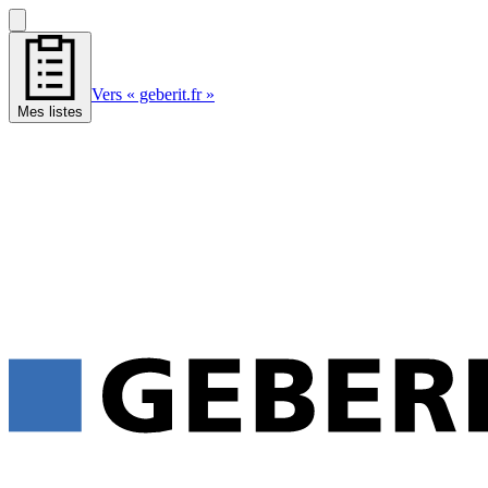
Vers « geberit.fr »
Mes listes