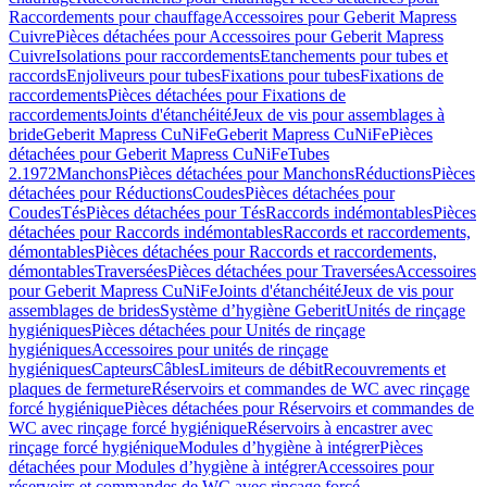
Raccordements pour chauffage
Accessoires pour Geberit Mapress
Cuivre
Pièces détachées pour Accessoires pour Geberit Mapress
Cuivre
Isolations pour raccordements
Etanchements pour tubes et
raccords
Enjoliveurs pour tubes
Fixations pour tubes
Fixations de
raccordements
Pièces détachées pour Fixations de
raccordements
Joints d'étanchéité
Jeux de vis pour assemblages à
bride
Geberit Mapress CuNiFe
Geberit Mapress CuNiFe
Pièces
détachées pour Geberit Mapress CuNiFe
Tubes
2.1972
Manchons
Pièces détachées pour Manchons
Réductions
Pièces
détachées pour Réductions
Coudes
Pièces détachées pour
Coudes
Tés
Pièces détachées pour Tés
Raccords indémontables
Pièces
détachées pour Raccords indémontables
Raccords et raccordements,
démontables
Pièces détachées pour Raccords et raccordements,
démontables
Traversées
Pièces détachées pour Traversées
Accessoires
pour Geberit Mapress CuNiFe
Joints d'étanchéité
Jeux de vis pour
assemblages de brides
Système d’hygiène Geberit
Unités de rinçage
hygiéniques
Pièces détachées pour Unités de rinçage
hygiéniques
Accessoires pour unités de rinçage
hygiéniques
Capteurs
Câbles
Limiteurs de débit
Recouvrements et
plaques de fermeture
Réservoirs et commandes de WC avec rinçage
forcé hygiénique
Pièces détachées pour Réservoirs et commandes de
WC avec rinçage forcé hygiénique
Réservoirs à encastrer avec
rinçage forcé hygiénique
Modules d’hygiène à intégrer
Pièces
détachées pour Modules d’hygiène à intégrer
Accessoires pour
réservoirs et commandes de WC avec rinçage forcé