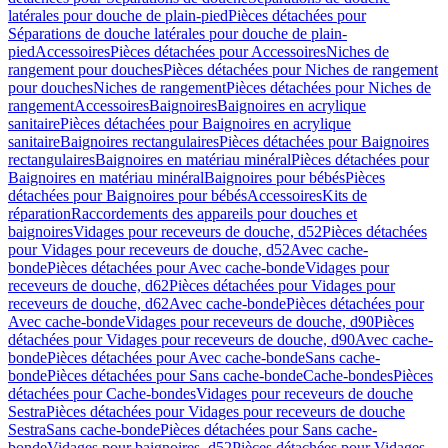
latérales pour douche de plain-pied
Pièces détachées pour
Séparations de douche latérales pour douche de plain-
pied
Accessoires
Pièces détachées pour Accessoires
Niches de
rangement pour douches
Pièces détachées pour Niches de rangement
pour douches
Niches de rangement
Pièces détachées pour Niches de
rangement
Accessoires
Baignoires
Baignoires en acrylique
sanitaire
Pièces détachées pour Baignoires en acrylique
sanitaire
Baignoires rectangulaires
Pièces détachées pour Baignoires
rectangulaires
Baignoires en matériau minéral
Pièces détachées pour
Baignoires en matériau minéral
Baignoires pour bébés
Pièces
détachées pour Baignoires pour bébés
Accessoires
Kits de
réparation
Raccordements des appareils pour douches et
baignoires
Vidages pour receveurs de douche, d52
Pièces détachées
pour Vidages pour receveurs de douche, d52
Avec cache-
bonde
Pièces détachées pour Avec cache-bonde
Vidages pour
receveurs de douche, d62
Pièces détachées pour Vidages pour
receveurs de douche, d62
Avec cache-bonde
Pièces détachées pour
Avec cache-bonde
Vidages pour receveurs de douche, d90
Pièces
détachées pour Vidages pour receveurs de douche, d90
Avec cache-
bonde
Pièces détachées pour Avec cache-bonde
Sans cache-
bonde
Pièces détachées pour Sans cache-bonde
Cache-bondes
Pièces
détachées pour Cache-bondes
Vidages pour receveurs de douche
Sestra
Pièces détachées pour Vidages pour receveurs de douche
Sestra
Sans cache-bonde
Pièces détachées pour Sans cache-
bonde
Vidages pour baignoires, d52
Pièces détachées pour Vidages