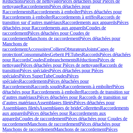
Réductions
Pièces de nettoyage
Pièces détachées pour Pièces de
nettoyage
Raccordements
Pièces détachées pour
Raccordements
Raccordements à emboîter
Pièces détachées pour
Raccordements à emboîter
Raccordements à griffes
Raccords de
transition sur d’autres matériaux
Raccordements aux appareils
Pièces
détachées pour Raccordements aux appareils
Coudes de
raccordement
Pièces détachées pour Coudes de
raccordement
Manchons de raccordement
Pièces détachées pour
Manchons de
raccordement
Accessoires
Colliers
Obturateurs
Joints
Capes de
protection
Consommables
Geberit PE
Tubes
Raccords
Pièces détachées
pour Raccords
Coudes
Embranchements
Réductions
Pièces de
nettoyage
Pièces détachées pour Pièces de nettoyage
Raccords de
transition
Pièces spéciales
Pièces détachées pour Pièces
spéciales
Pièces SuperTube
Coudes
Pièces
spéciales
Raccordements
Pièces détachées pour
Raccordements
Raccords soudés
Raccordements à emboîter
Pièces
détachées pour Raccordements à emboîter
Raccords de transition sur
d’autres matériaux
Pièces détachées pour Raccords de transition sur
d’autres matériaux
Assemblages filetés
Pièces détachées pour
Assemblages filetés
Assemblages de bride
Collerettes
Raccordements
aux appareils
Pièces détachées pour Raccordements aux
appareils
Coudes de raccordement
Pièces détachées pour Coudes de
raccordement
Manchons de raccordement
Pièces détachées pour
Manchons de raccordement
Manchons de raccordement
Pièces