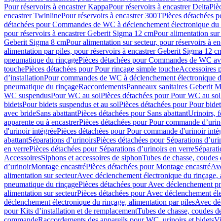
Pour réservoirs à encastrer Kappa
Pour réservoirs à encastrer Delta
Piè
encastrer Twinline
Pour réservoirs à encastrer 300T
Pièces détachées p
détachées pour Commandes de WC à déclenchement électronique du 
pour réservoirs à encastrer Geberit Sigma 12 cm
Pour alimentation sur
Geberit Sigma 8 cm
Pour alimentation sur secteur, pour réservoirs à 
alimentation par piles, pour réservoirs à encastrer Geberit Sigma 12 c
pneumatique du rinçage
Pièces détachées pour Commandes de WC ave
touche
Pièces détachées pour Pour rinçage simple touche
Accessoires
d’installation
Pour commandes de WC à déclenchement électronique d
pneumatique du rinçage
Raccordements
Panneaux sanitaires Geberit M
WC suspendus
Pour WC au sol
Pièces détachées pour Pour WC au sol
bidets
Pour bidets suspendus et au sol
Pièces détachées pour Pour bidet
avec bride
Sans abattant
Pièces détachées pour Sans abattant
Urinoirs, 
apparente ou à encastrer
Pièces détachées pour Pour commande d’urino
d'urinoir intégrée
Pièces détachées pour Pour commande d'urinoir inté
abattant
Séparations d’urinoirs
Pièces détachées pour Séparations d’uri
en verre
Pièces détachées pour Séparations d’urinoirs en verre
Séparati
Accessoires
Siphons et accessoires de siphon
Tubes de chasse, coudes 
dʼurinoir
Montage encastré
Pièces détachées pour Montage encastré
Ave
alimentation sur secteur
Avec déclenchement électronique du rinçage, a
pneumatique du rinçage
Pièces détachées pour Avec déclenchement p
alimentation sur secteur
Pièces détachées pour Avec déclenchement élec
déclenchement électronique du rinçage, alimentation par piles
Avec dé
pour Kits d’installation et de remplacement
Tubes de chasse, coudes de
commande
Raccordements des appareils pour WC, urinoirs et bidets
Vi