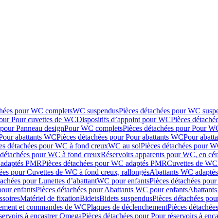
chées pour WC complets
WC suspendus
Pièces détachées pour WC susp
pour Pour cuvettes de WC
Dispositifs d’appoint pour WC
Pièces détaché
 pour Panneau design
Pour WC complets
Pièces détachées pour Pour W
Pour abattants WC
Pièces détachées pour Pour abattants WC
Pour abatt
es détachées pour WC à fond creux
WC au sol
Pièces détachées pour W
 détachées pour WC à fond creux
Réservoirs apparents pour WC, en cér
adaptés PMR
Pièces détachées pour WC adaptés PMR
Cuvettes de WC 
ées pour Cuvettes de WC à fond creux, rallongés
Abattants WC adapt
tachées pour Lunettes d’abattant
WC pour enfants
Pièces détachées pou
our enfants
Pièces détachées pour Abattants WC pour enfants
Abattant
ssoires
Matériel de fixation
Bidets
Bidets suspendus
Pièces détachées pou
hement et commandes de WC
Plaques de déclenchement
Pièces détachée
servoirs à encastrer Omega
Pièces détachées pour Pour réservoirs à enc