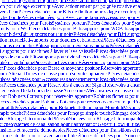
 pour Vidages pour baignoires, d52
Avec actionnement par poignée rota
tion pour vidage excentrique
Avec actionnement par poignée rotative et a
ivée d’eau
Pièces détachées pour Kits de finition pour vidage excentrique
ache-bonde
Pièces détachées pour Avec cache-bonde
Accessoires pour v
èces détachées pour Parois
Systèmes porteurs
Pièces détachées pour Sys
pports pour WC
Pièces détachées pour Bâti-supports pour WC
Bâti-suppo
pour bidets
Bâti-supports pour urinoirs
Pièces détachées pour Bâti-suppor
tion murale
Bâti-supports pour douches et baignoires
Pièces détachées p
rations de douches
Bâti-supports pour déversoirs muraux
Pièces détaché
i-supports pour machines à laver et lave-vaisselle
Pièces détachées pour 
rges de console
Bâti-supports pour éviers
Pièces détachées pour Bâti-sup
tière synthétique
Pièces détachées pour Réservoirs apparents pour WC,
on
Pièces détachées pour Basse et moyenne position
Réservoirs apparent
pour Attenant
Tubes de chasse pour réservoirs apparents
Pièces détachées
ièces détachées pour Accessoires
Raccordements
Pièces détachées pou
ma
Pièces détachées pour Réservoirs à encastrer Sigma
Réservoirs à enc
 encastrer Delta
Tubes de chasse
Accessoires
Mécanismes de chasse et rob
our Robinets flotteurs pour réservoirs apparents
Robinets flotteurs pour 
ièces détachées pour Robinets flotteurs pour réservoirs en céramique
Rob
Monolith
Pièces détachées pour Robinets flotteurs pour Monolith
Mécanis
imple touche
Pièces détachées pour Rinçage simple touche
Rinçage doub
lets
Rinçage interrompable
Pièces détachées pour Rinçage interrompabl
touche
Systèmes de canalisation pour l’alimentation
Geberit FlowFit
Tube
nsitions et raccords, démontables
Pièces détachées pour Transitions et 
rrices de distribution avec raccord fileté
Pièces détachées pour Nourrice