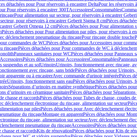
ces détachées pour Pour réservoirs à encastrer Delta
Pour les réservoirs 
our Pour réservoirs à encastrer 300T
Accessoires
Consommables
Command
rinçage
Pour alimentation sur secteur, pour réservoirs à encastrer Gebe
 secteur, pour réservoirs à encastrer Geberit Sigma 8 cm
Pièces détachées
encastrer Geberit Omega 12 cm
Pièces détachées pour Pour alimentation s
m
Pièces détachées pour Pour alimentation par piles, pour réservoirs à 
c déclenchement pneumatique du rinçage
Pour rinçage double touche
P
 pour commandes de WC
Pièces détachées pour Accessoires pour com
u rinçage
Pièces détachées pour Pour commandes de WC à déclencheme
onolith
Panneaux sanitaires pour WC
Pièces détachées pour Panneaux s
Accessoires
Pièces détachées pour Accessoires
Consommables
Panneaux 
s suspendus et au sol
Urinoirs
Urinoirs, fonctionnement avec rinçage, av
fonctionnement avec rinçage, sans bride
Pièces détachées pour Urinoirs,
ir apparente ou à encastrer
Avec commande d'urinoir intégrée
Pièces d
grée
Urinoirs, fonctionnement sans eau
Pièces détachées pour Urinoirs, 
noirs
Séparations d’urinoirs en matière synthétique
Pièces détachées pour
ons d’urinoirs en céramique sanitaire
Pièces détachées pour Séparations 
de chasse et raccords
Pièces détachées pour Tubes de chasse, coudes de 
c déclenchement électronique du rinçage, alimentation sur secteur
Pièc
limentation par piles
Pièces détachées pour Avec déclenchement électron
neumatique du rinçage
Montage en apparent
Pièces détachées pour Mont
tronique du rinçage, alimentation sur secteur
Avec déclenchement électr
clenchement pneumatique du rinçage
Accessoires
Pièces détachées pour
 chasse et raccords
Kits de rénovation
Pièces détachées pour Kits de ré
dages pour WC et vidoirs suspendus
Pièces détachées pour Vidages po