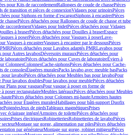
ées pour Kits de raccordement
Rallonges de coude de chasse
Pièces
s de transition et pièces de connexion
Vidages pour urinoirs
Pièces
achées pour Siphons en forme d’escargot
Siphons à encastrer
Pièces
de chasse
Pièces détachées pour Rallonges de coude de chasse et tube
 de raccordement
Vidages pour bidet
Pièces détachées pour Vidages
ouilles à braser
Pièces détachées pour Douilles à braser
Espace
asques à poser
Pièces détachées pour Vasques à poser
Lave-
our Vasques à encastrer
Vasques à encastrer par le dessous
Pièces
s PMR
Pièces détachées pour Lavabos adaptés PMR
Lavabos pour
s pour Autres lavabos
Déversoirs muraux
Pièces détachées pour
e laboratoire
Pièces détachées pour Cuves de laboratoire
Éviers à
our Colonnes
Colonnes
Cache-siphons
Pièces détachées pour Cache-
ts de consoles
Étagères murales
Packs lavabo avec meuble bas
Packs
 pour lavabo
Pièces détachées pour Meubles bas pour lavabo
Pour
r Pour lavabos doubles
Pour lavabos pour meuble
Pièces détachées
our Plans pour vasques
Pour vasque à poser en forme de
 à poser rectangulaire
Meubles latéraux
Pièces détachées pour Meubles
-haute
Pièces détachées pour Colonnes mi-haute
Armoires hautes
tachées pour Étagères murales
Habillages pour bâti-support Duofix
ge
Poignées
Jeux de pieds
Tableaux magnétiques
Prises
vec éclairage intégré
Armoires de toilette
Pièces détachées pour
soires
Prises électriques
Robinetteries
Robinetteries de lavabo
Pièces
 secteur
Montage sur gorge, alimentation par piles
Pièces détachées
entation par générateur
Montage sur gorge, robinet mitigeur
Pièces
n sur secteur
Montage mural, alimentation par piles
Pièces détachées