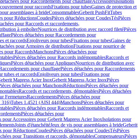
 détachées pour Raccordements pour chauffage
Accessoires
Isolations
couvrement pour raccords
Fixations pour tubes
Gaines de protection et
 pour assemblages à bride
Consommables
Geberit PushFit
Tubes
es pour Réductions
Coudes
Pièces détachées pour Coudes
Tés
Pièces
tachées pour Raccords et raccordements,
tribution à emboîter
Nourrices de distribution avec raccord fileté
Pièces
ffage
Pièces détachées pour Raccordements pour
s et raccords
Enjoliveurs pour tubes
Fixations pour tubes
Gaines de
tachées pour Armoires de distribution
Fixations pour nourrice de
es pour Raccords
Manchons
Pièces détachées pour
tables
Pièces détachées pour Raccords indémontables
Raccords et
iques
Pièces détachées pour Appliques
Nourrices de distribution avec
Raccordements pour chauffage
Pièces détachées pour Raccordements
 tubes et raccords
Enjoliveurs pour tubes
Fixations pour
eberit Mapress Acier Inox
Geberit Mapress Acier Inox
Pièces
Pièces détachées pour Manchons
Réductions
Pièces détachées pour
montables
Raccords et raccordements, démontables
Pièces détachées
ur Fermetures
Raccordements
Pièces détachées pour
 316)
Tubes 1.4521 (AISI 444)
Manchons
Pièces détachées pour
tables
Pièces détachées pour Raccords indémontables
Raccords et
ordements
Pièces détachées pour
s pour Accessoires pour Geberit Mapress Acier Inox
Isolations pour
rdements
Joints d'étanchéité
Jeux de vis pour assemblages à bride
Geberit
s pour Réductions
Coudes
Pièces détachées pour Coudes
Tés
Pièces
achées pour Transitions et raccords, démontables
Compensateurs
Pièces