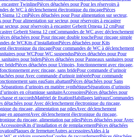
à encastrer Twinline
Pièces détachées pour Pour les réservoirs à
es de WC à déclenchement électronique du rinçage
Pièces
rit Sigma 12 cm
Pièces détachées pour Pour alimentation sur secteur,
 pour Pour alimentation sur secteur, pour réservoirs à encastrer
ur secteur, pour réservoirs à encastrer Geberit Omega 12 cm
Pour
encastrer Geberit Sigma 12 cm
Commandes de WC avec déclenchement
ièces détachées pour Pour rinçage double touche
Pour rinçage simple
mandes de WC
Kits d’installation
Pièces détachées pour Kits
nt électronique du rinçage
Pour commandes de WC à déclenchement
anitaires pour WC
Pour WC suspendus
Pièces détachées pour Pour
sanitaires pour bidets
Pièces détachées pour Panneaux sanitaires pour
ec bride
Pièces détachées pour Urinoirs, fonctionnement avec rinçage,
 fonctionnement avec rinçage, sans bride
Pour commande d’urinoir
étachées pour Avec commande d'urinoir intégrée
Pour commande
fonctionnement sans eau
Sans abattant
Pièces détachées pour Sans
 Séparations d’urinoirs en matière synthétique
Séparations d’urinoirs
d’urinoirs en céramique sanitaire
Accessoires
Pièces détachées pour
chasse et raccords
Matériel de fixation
Habillages latéraux
Commandes
es détachées pour Avec déclenchement électronique du rinçage,
ique du rinçage, alimentation par piles
Avec déclenchement
age en apparent
Avec déclenchement électronique du rinçage,
onique du rinçage, alimentation par piles
Pièces détachées pour Avec
 Accessoires
Kits d’installation et de remplacement
Pièces détachées
novation
Plaques de fermeture
Autres accessoires
Aides à la
ur WC et vidoirs suspendus
Coudes de raccordement
Pièces détachées