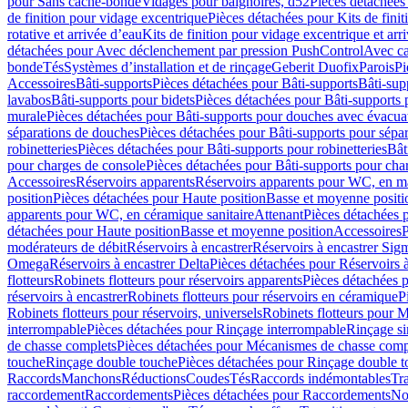
pour Sans cache-bonde
Vidages pour baignoires, d52
Pièces détachées
de finition pour vidage excentrique
Pièces détachées pour Kits de fini
rotative et arrivée d’eau
Kits de finition pour vidage excentrique et arr
détachées pour Avec déclenchement par pression PushControl
Avec c
bonde
Tés
Systèmes d’installation et de rinçage
Geberit Duofix
Parois
Pi
Accessoires
Bâti-supports
Pièces détachées pour Bâti-supports
Bâti-su
lavabos
Bâti-supports pour bidets
Pièces détachées pour Bâti-supports 
murale
Pièces détachées pour Bâti-supports pour douches avec évacua
séparations de douches
Pièces détachées pour Bâti-supports pour sépa
robinetteries
Pièces détachées pour Bâti-supports pour robinetteries
Bât
pour charges de console
Pièces détachées pour Bâti-supports pour cha
Accessoires
Réservoirs apparents
Réservoirs apparents pour WC, en ma
position
Pièces détachées pour Haute position
Basse et moyenne positi
apparents pour WC, en céramique sanitaire
Attenant
Pièces détachées 
détachées pour Haute position
Basse et moyenne position
Accessoires
P
modérateurs de débit
Réservoirs à encastrer
Réservoirs à encastrer Sig
Omega
Réservoirs à encastrer Delta
Pièces détachées pour Réservoirs à
flotteurs
Robinets flotteurs pour réservoirs apparents
Pièces détachées p
réservoirs à encastrer
Robinets flotteurs pour réservoirs en céramique
P
Robinets flotteurs pour réservoirs, universels
Robinets flotteurs pour 
interrompable
Pièces détachées pour Rinçage interrompable
Rinçage s
de chasse complets
Pièces détachées pour Mécanismes de chasse comp
touche
Rinçage double touche
Pièces détachées pour Rinçage double 
Raccords
Manchons
Réductions
Coudes
Tés
Raccords indémontables
Tra
raccordement
Raccordements
Pièces détachées pour Raccordements
Nou