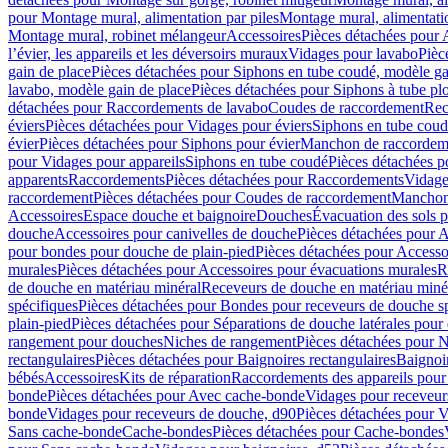
pour Montage mural, alimentation par piles
Montage mural, alimentati
Montage mural, robinet mélangeur
Accessoires
Pièces détachées pour 
l’évier, les appareils et les déversoirs muraux
Vidages pour lavabo
Pièc
gain de place
Pièces détachées pour Siphons en tube coudé, modèle ga
lavabo, modèle gain de place
Pièces détachées pour Siphons à tube pl
détachées pour Raccordements de lavabo
Coudes de raccordement
Rec
éviers
Pièces détachées pour Vidages pour éviers
Siphons en tube cou
évier
Pièces détachées pour Siphons pour évier
Manchon de raccordem
pour Vidages pour appareils
Siphons en tube coudé
Pièces détachées p
apparents
Raccordements
Pièces détachées pour Raccordements
Vidage
raccordement
Pièces détachées pour Coudes de raccordement
Manchon
Accessoires
Espace douche et baignoire
Douches
Évacuation des sols 
douche
Accessoires pour canivelles de douche
Pièces détachées pour A
pour bondes pour douche de plain-pied
Pièces détachées pour Accesso
murales
Pièces détachées pour Accessoires pour évacuations murales
R
de douche en matériau minéral
Receveurs de douche en matériau miné
spécifiques
Pièces détachées pour Bondes pour receveurs de douche s
plain-pied
Pièces détachées pour Séparations de douche latérales pour
rangement pour douches
Niches de rangement
Pièces détachées pour 
rectangulaires
Pièces détachées pour Baignoires rectangulaires
Baignoi
bébés
Accessoires
Kits de réparation
Raccordements des appareils pour 
bonde
Pièces détachées pour Avec cache-bonde
Vidages pour receveur
bonde
Vidages pour receveurs de douche, d90
Pièces détachées pour 
Sans cache-bonde
Cache-bondes
Pièces détachées pour Cache-bondes