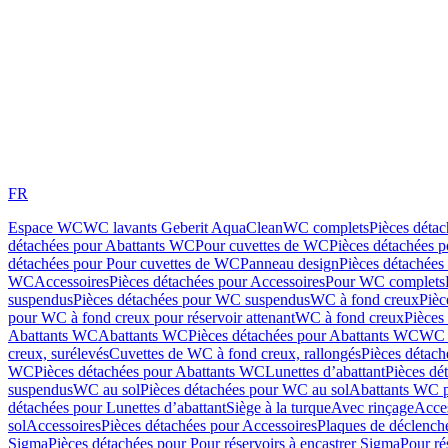
FR
Espace WC
WC lavants Geberit AquaClean
WC complets
Pièces déta
détachées pour Abattants WC
Pour cuvettes de WC
Pièces détachées 
détachées pour Pour cuvettes de WC
Panneau design
Pièces détachées
WC
Accessoires
Pièces détachées pour Accessoires
Pour WC complets
suspendus
Pièces détachées pour WC suspendus
WC à fond creux
Pièc
pour WC à fond creux pour réservoir attenant
WC à fond creux
Pièces
Abattants WC
Abattants WC
Pièces détachées pour Abattants WC
WC 
creux, surélevés
Cuvettes de WC à fond creux, rallongés
Pièces détach
WC
Pièces détachées pour Abattants WC
Lunettes d’abattant
Pièces dé
suspendus
WC au sol
Pièces détachées pour WC au sol
Abattants WC p
détachées pour Lunettes d’abattant
Siège à la turque
Avec rinçage
Acce
sol
Accessoires
Pièces détachées pour Accessoires
Plaques de déclenc
Sigma
Pièces détachées pour Pour réservoirs à encastrer Sigma
Pour ré