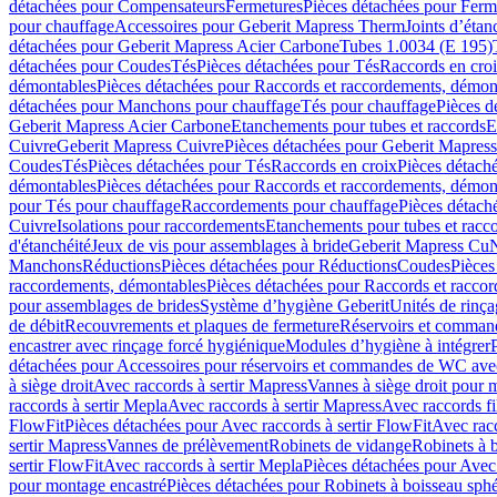
détachées pour Compensateurs
Fermetures
Pièces détachées pour Ferm
pour chauffage
Accessoires pour Geberit Mapress Therm
Joints d’étan
détachées pour Geberit Mapress Acier Carbone
Tubes 1.0034 (E 195)
détachées pour Coudes
Tés
Pièces détachées pour Tés
Raccords en cro
démontables
Pièces détachées pour Raccords et raccordements, démon
détachées pour Manchons pour chauffage
Tés pour chauffage
Pièces d
Geberit Mapress Acier Carbone
Etanchements pour tubes et raccords
E
Cuivre
Geberit Mapress Cuivre
Pièces détachées pour Geberit Mapres
Coudes
Tés
Pièces détachées pour Tés
Raccords en croix
Pièces détach
démontables
Pièces détachées pour Raccords et raccordements, démon
pour Tés pour chauffage
Raccordements pour chauffage
Pièces détach
Cuivre
Isolations pour raccordements
Etanchements pour tubes et racc
d'étanchéité
Jeux de vis pour assemblages à bride
Geberit Mapress Cu
Manchons
Réductions
Pièces détachées pour Réductions
Coudes
Pièces
raccordements, démontables
Pièces détachées pour Raccords et racco
pour assemblages de brides
Système d’hygiène Geberit
Unités de rinç
de débit
Recouvrements et plaques de fermeture
Réservoirs et comman
encastrer avec rinçage forcé hygiénique
Modules d’hygiène à intégrer
détachées pour Accessoires pour réservoirs et commandes de WC avec
à siège droit
Avec raccords à sertir Mapress
Vannes à siège droit pour 
raccords à sertir Mepla
Avec raccords à sertir Mapress
Avec raccords fi
FlowFit
Pièces détachées pour Avec raccords à sertir FlowFit
Avec racc
sertir Mapress
Vannes de prélèvement
Robinets de vidange
Robinets à 
sertir FlowFit
Avec raccords à sertir Mepla
Pièces détachées pour Avec 
pour montage encastré
Pièces détachées pour Robinets à boisseau sph