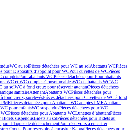
endus
WC au sol
Pièces détachées pour WC au sol
Abattants WC
Pièces
es pour Dispositifs d’appoint pour WC
Pour cuvettes de WC
Pièces
C complets
Pour abattants WC
Pièces détachées pour Pour abattants
ants WC et WC complets
Consommables
WC et abattants WC
WC
C au sol
WC à fond creux pour réservoir attenant
Pièces détachées
amique sanitaire
Attenant
Abattants WC
Pièces détachées pour
à fond creux, surélevés
Pièces détachées pour Cuvettes de WC à fond
és PMR
Pièces détachées pour Abattants WC adaptés PMR
Abattants
r WC pour enfants
WC suspendus
Pièces détachées pour WC
s WC
Pièces détachées pour Abattants WC
Lunettes d’abattant
Pièces
r Bidets suspendus
Bidets au sol
Pièces détachées pour Bidets au
s pour Plaques de déclenchement
Pour réservoirs à encastrer
astrer Omega
Pour réservoirs à encastrer Kappa
Pièces détachées pour