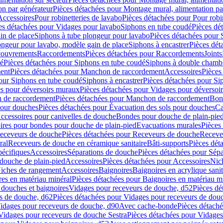
on par générateur
Pièces détachées pour Montage mural, alimentation pa
Accessoires
Pour robinetteries de lavabo
Pièces détachées pour Pour robi
es détachées pour Vidages pour lavabo
Siphons en tube coudé
Pièces dé
in de place
Siphons à tube plongeur pour lavabo
Pièces détachées pour 
ongeur pour lavabo, modèle gain de place
Siphons à encastrer
Pièces dét
ouvrements
Raccordements
Pièces détachées pour Raccordements
Joints
dé
Pièces détachées pour Siphons en tube coudé
Siphons à double chamb
ent
Pièces détachées pour Manchon de raccordement
Accessoires
Pièces
our Siphons en tube coudé
Siphons à encastrer
Pièces détachées pour Sip
s pour déversoirs muraux
Pièces détachées pour Vidages pour déversoi
 de raccordement
Pièces détachées pour Manchon de raccordement
Bon
pour douches
Pièces détachées pour Évacuation des sols pour douches
Ca
ccessoires pour canivelles de douche
Bondes pour douche de plain-pie
ires pour bondes pour douche de plain-pied
Evacuations murales
Pièces
eceveurs de douche
Pièces détachées pour Receveurs de douche
Receve
ral
Receveurs de douche en céramique sanitaire
Bâti-supports
Pièces dét
pécifiques
Accessoires
Séparations de douche
Pièces détachées pour Sép
 douche de plain-pied
Accessoires
Pièces détachées pour Accessoires
Nic
Niches de rangement
Accessoires
Baignoires
Baignoires en acrylique sanit
res en matériau minéral
Pièces détachées pour Baignoires en matériau m
douches et baignoires
Vidages pour receveurs de douche, d52
Pièces dé
s de douche, d62
Pièces détachées pour Vidages pour receveurs de dou
Vidages pour receveurs de douche, d90
Avec cache-bonde
Pièces détach
Vidages pour receveurs de douche Sestra
Pièces détachées pour Vidages