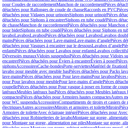
pour Coudes de raccordement
Manchon de raccordement
Pièces détac
détachées pour Rallonges de coude de chasse
Raccords en PVC
Pièce
détachées pour Vidages pour urinoirs
Siphons pour urinoir
Pièces déta
détachées pour Siphons à encastrer
Siphons en tube coudé
Pièces déta
de chasse
Manchon de raccordement
Pièces détachées pour Manchon 
pour bidet
Siphons en tube coudé
Pièces détachées pour Siphons en tu
lavabo
Lavabos
Lavabos
Pièces détachées pour Lavabos
Lavabos doubl
mains
Pièces détachées pour Lave-mains
Lave-mains d’angle
Pièces dé
détachées pour Vasques à encastrer par le dessous
Lavabos d’angle
Piè
enfants
Pièces détachées pour Lavabos pour enfants
Lavabos collectifs
Déversoirs muraux
Vidoirs suspendus
Pièces détachées pour Vidoirs s
encastrer
Pièces détachées pour Éviers à encastrer
Éviers à poser
Pièces
siphons
Accessoires
Cache-bondes
Porte-serviettes
Matériel de fixation
H
lavabo pour meuble avec meuble bas
Pièces détachées pour Packs la
lave-mains
Pièces détachées pour Pour lave-mains
Pour lavabos
Pièces
pour Pour lavabos pour meuble
Pour lave-mains d’angle
Pièces détach
coupelle
Pièces détachées pour Pour vasque à poser en forme de coupe
latéraux
Meubles latéraux bas
Pièces détachées pour Meubles latéraux 
compactes
Pièces détachées pour Armoires hautes compactes
Autres m
pour WC suspendu
Accessoires
Compartiments de tiroirs et casiers de
électriques
Autres accessoires
Miroirs et armoires et toilette
Miroirs
Pièc
Armoires de toilette
Avec éclairage intégré
Pièces détachées pour Avec 
détachées pour Robinetteries de lavabo
Montage sur gorge, alimentatio
pour Montage sur gorge, alimentation par piles
Montage sur gorge, ali
détachées pour Montage sur gorge, robinet mitigeur
Montage mural, al