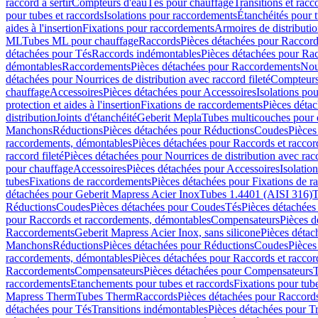
raccord à sertir
Compteurs d'eau
Tés pour chauffage
Transitions et rac
pour tubes et raccords
Isolations pour raccordements
Étanchéités pour t
aides à l'insertion
Fixations pour raccordements
Armoires de distributi
ML
Tubes ML pour chauffage
Raccords
Pièces détachées pour Raccor
détachées pour Tés
Raccords indémontables
Pièces détachées pour Ra
démontables
Raccordements
Pièces détachées pour Raccordements
Nou
détachées pour Nourrices de distribution avec raccord fileté
Compteurs
chauffage
Accessoires
Pièces détachées pour Accessoires
Isolations pou
protection et aides à l'insertion
Fixations de raccordements
Pièces déta
distribution
Joints d'étanchéité
Geberit Mepla
Tubes multicouches pour 
Manchons
Réductions
Pièces détachées pour Réductions
Coudes
Pièces
raccordements, démontables
Pièces détachées pour Raccords et racco
raccord fileté
Pièces détachées pour Nourrices de distribution avec racc
pour chauffage
Accessoires
Pièces détachées pour Accessoires
Isolatio
tubes
Fixations de raccordements
Pièces détachées pour Fixations de 
détachées pour Geberit Mapress Acier Inox
Tubes 1.4401 (AISI 316)
T
Réductions
Coudes
Pièces détachées pour Coudes
Tés
Pièces détachées
pour Raccords et raccordements, démontables
Compensateurs
Pièces 
Raccordements
Geberit Mapress Acier Inox, sans silicone
Pièces détac
Manchons
Réductions
Pièces détachées pour Réductions
Coudes
Pièces
raccordements, démontables
Pièces détachées pour Raccords et racco
Raccordements
Compensateurs
Pièces détachées pour Compensateurs
T
raccordements
Etanchements pour tubes et raccords
Fixations pour tub
Mapress Therm
Tubes Therm
Raccords
Pièces détachées pour Raccord
détachées pour Tés
Transitions indémontables
Pièces détachées pour T