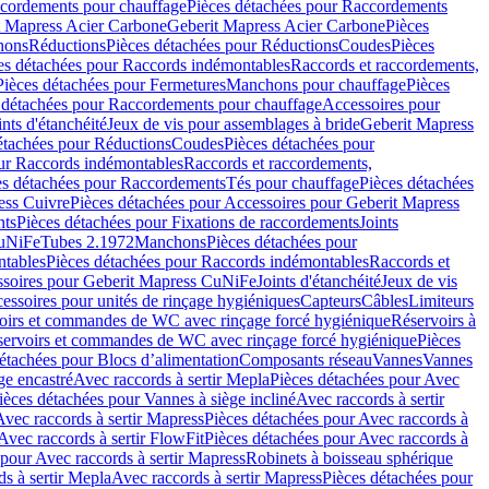
cordements pour chauffage
Pièces détachées pour Raccordements
t Mapress Acier Carbone
Geberit Mapress Acier Carbone
Pièces
hons
Réductions
Pièces détachées pour Réductions
Coudes
Pièces
es détachées pour Raccords indémontables
Raccords et raccordements,
Pièces détachées pour Fermetures
Manchons pour chauffage
Pièces
 détachées pour Raccordements pour chauffage
Accessoires pour
ints d'étanchéité
Jeux de vis pour assemblages à bride
Geberit Mapress
étachées pour Réductions
Coudes
Pièces détachées pour
ur Raccords indémontables
Raccords et raccordements,
es détachées pour Raccordements
Tés pour chauffage
Pièces détachées
ess Cuivre
Pièces détachées pour Accessoires pour Geberit Mapress
nts
Pièces détachées pour Fixations de raccordements
Joints
CuNiFe
Tubes 2.1972
Manchons
Pièces détachées pour
tables
Pièces détachées pour Raccords indémontables
Raccords et
soires pour Geberit Mapress CuNiFe
Joints d'étanchéité
Jeux de vis
essoires pour unités de rinçage hygiéniques
Capteurs
Câbles
Limiteurs
voirs et commandes de WC avec rinçage forcé hygiénique
Réservoirs à
éservoirs et commandes de WC avec rinçage forcé hygiénique
Pièces
étachées pour Blocs d’alimentation
Composants réseau
Vannes
Vannes
ge encastré
Avec raccords à sertir Mepla
Pièces détachées pour Avec
ièces détachées pour Vannes à siège incliné
Avec raccords à sertir
Avec raccords à sertir Mapress
Pièces détachées pour Avec raccords à
Avec raccords à sertir FlowFit
Pièces détachées pour Avec raccords à
 pour Avec raccords à sertir Mapress
Robinets à boisseau sphérique
s à sertir Mepla
Avec raccords à sertir Mapress
Pièces détachées pour