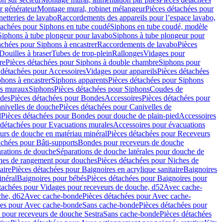
r générateur
Montage mural, robinet mélangeur
Pièces détachées pour
netteries de lavabo
Raccordements des appareils pour l’espace lavabo,
tachées pour Siphons en tube coudé
Siphons en tube coudé, modèle
Siphons à tube plongeur pour lavabo
Siphons à tube plongeur pour
achées pour Siphons à encastrer
Raccordements de lavabo
Pièces
Douilles à braser
Tubes de trop-plein
Rallonges
Vidages pour
re
Pièces détachées pour Siphons à double chambre
Siphons pour
 détachées pour Accessoires
Vidages pour appareils
Pièces détachées
hons à encastrer
Siphons apparents
Pièces détachées pour Siphons
rs muraux
Siphons
Pièces détachées pour Siphons
Coudes de
des
Pièces détachées pour Bondes
Accessoires
Pièces détachées pour
nivelles de douche
Pièces détachées pour Canivelles de
d
Pièces détachées pour Bondes pour douche de plain-pied
Accessoires
 détachées pour Evacuations murales
Accessoires pour évacuations
urs de douche en matériau minéral
Pièces détachées pour Receveurs
achées pour Bâti-supports
Bondes pour receveurs de douche
arations de douche
Séparations de douche latérales pour douche de
hes de rangement pour douches
Pièces détachées pour Niches de
aire
Pièces détachées pour Baignoires en acrylique sanitaire
Baignoires
inéral
Baignoires pour bébés
Pièces détachées pour Baignoires pour
tachées pour Vidages pour receveurs de douche, d52
Avec cache-
che, d62
Avec cache-bonde
Pièces détachées pour Avec cache-
ées pour Avec cache-bonde
Sans cache-bonde
Pièces détachées pour
 pour receveurs de douche Sestra
Sans cache-bonde
Pièces détachées