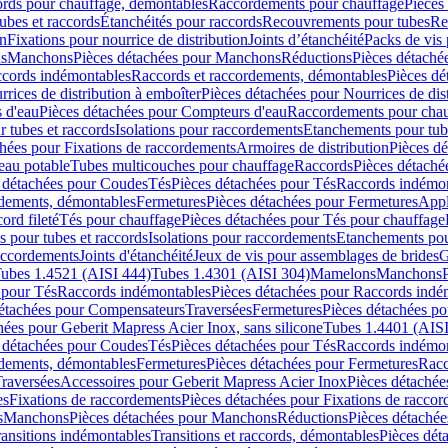
cords pour chauffage, démontables
Raccordements pour chauffage
Pièces
ubes et raccords
Étanchéités pour raccords
Recouvrements pour tubes
Re
on
Fixations pour nourrice de distribution
Joints d’étanchéité
Packs de vis
ds
Manchons
Pièces détachées pour Manchons
Réductions
Pièces détaché
ccords indémontables
Raccords et raccordements, démontables
Pièces dé
rrices de distribution à emboîter
Pièces détachées pour Nourrices de dis
 d'eau
Pièces détachées pour Compteurs d'eau
Raccordements pour chau
r tubes et raccords
Isolations pour raccordements
Etanchements pour tube
chées pour Fixations de raccordements
Armoires de distribution
Pièces dé
eau potable
Tubes multicouches pour chauffage
Raccords
Pièces détaché
 détachées pour Coudes
Tés
Pièces détachées pour Tés
Raccords indémon
rdements, démontables
Fermetures
Pièces détachées pour Fermetures
Appl
ord fileté
Tés pour chauffage
Pièces détachées pour Tés pour chauffage
ns pour tubes et raccords
Isolations pour raccordements
Etanchements pour
raccordements
Joints d'étanchéité
Jeux de vis pour assemblages de brides
G
ubes 1.4521 (AISI 444)
Tubes 1.4301 (AISI 304)
Mamelons
Manchons
 pour Tés
Raccords indémontables
Pièces détachées pour Raccords indé
détachées pour Compensateurs
Traversées
Fermetures
Pièces détachées po
hées pour Geberit Mapress Acier Inox, sans silicone
Tubes 1.4401 (AISI
 détachées pour Coudes
Tés
Pièces détachées pour Tés
Raccords indémon
rdements, démontables
Fermetures
Pièces détachées pour Fermetures
Racc
raversées
Accessoires pour Geberit Mapress Acier Inox
Pièces détachée
es
Fixations de raccordements
Pièces détachées pour Fixations de racco
s
Manchons
Pièces détachées pour Manchons
Réductions
Pièces détachée
ransitions indémontables
Transitions et raccords, démontables
Pièces dét