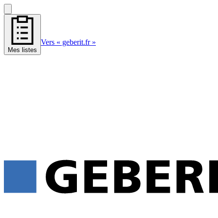
Vers « geberit.fr »
Mes listes