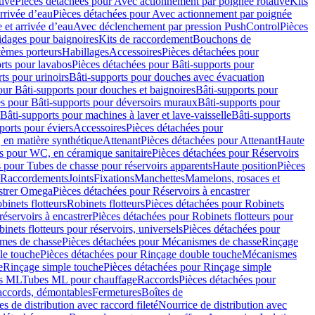
tive
Pièces détachées pour Avec actionnement par poignée rotative
Kits
rrivée d’eau
Pièces détachées pour Avec actionnement par poignée
 et arrivée d’eau
Avec déclenchement par pression PushControl
Pièces
idages pour baignoires
Kits de raccordement
Bouchons de
tèmes porteurs
Habillages
Accessoires
Pièces détachées pour
rts pour lavabos
Pièces détachées pour Bâti-supports pour
ts pour urinoirs
Bâti-supports pour douches avec évacuation
our Bâti-supports pour douches et baignoires
Bâti-supports pour
es pour Bâti-supports pour déversoirs muraux
Bâti-supports pour
Bâti-supports pour machines à laver et lave-vaisselle
Bâti-supports
ports pour éviers
Accessoires
Pièces détachées pour
 en matière synthétique
Attenant
Pièces détachées pour Attenant
Haute
s pour WC, en céramique sanitaire
Pièces détachées pour Réservoirs
 pour Tubes de chasse pour réservoirs apparents
Haute position
Pièces
r Raccordements
Joints
Fixations
Manchettes
Mamelons, rosaces et
astrer Omega
Pièces détachées pour Réservoirs à encastrer
inets flotteurs
Robinets flotteurs
Pièces détachées pour Robinets
réservoirs à encastrer
Pièces détachées pour Robinets flotteurs pour
inets flotteurs pour réservoirs, universels
Pièces détachées pour
mes de chasse
Pièces détachées pour Mécanismes de chasse
Rinçage
le touche
Pièces détachées pour Rinçage double touche
Mécanismes
e
Rinçage simple touche
Pièces détachées pour Rinçage simple
s ML
Tubes ML pour chauffage
Raccords
Pièces détachées pour
raccords, démontables
Fermetures
Boîtes de
s de distribution avec raccord fileté
Nourrice de distribution avec