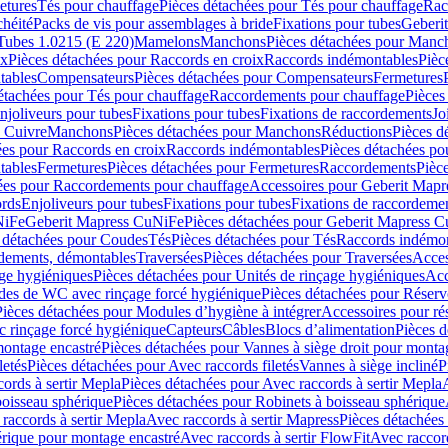
etures
Tés pour chauffage
Pièces détachées pour Tés pour chauffage
Rac
chéité
Packs de vis pour assemblages à bride
Fixations pour tubes
Geberi
Tubes 1.0215 (E 220)
Mamelons
Manchons
Pièces détachées pour Manc
ix
Pièces détachées pour Raccords en croix
Raccords indémontables
Pièc
tables
Compensateurs
Pièces détachées pour Compensateurs
Fermetures
étachées pour Tés pour chauffage
Raccordements pour chauffage
Pièces
njoliveurs pour tubes
Fixations pour tubes
Fixations de raccordements
Jo
s Cuivre
Manchons
Pièces détachées pour Manchons
Réductions
Pièces d
ées pour Raccords en croix
Raccords indémontables
Pièces détachées po
tables
Fermetures
Pièces détachées pour Fermetures
Raccordements
Pièc
ées pour Raccordements pour chauffage
Accessoires pour Geberit Mapr
ords
Enjoliveurs pour tubes
Fixations pour tubes
Fixations de raccordeme
NiFe
Geberit Mapress CuNiFe
Pièces détachées pour Geberit Mapress 
 détachées pour Coudes
Tés
Pièces détachées pour Tés
Raccords indémon
rdements, démontables
Traversées
Pièces détachées pour Traversées
Acces
age hygiéniques
Pièces détachées pour Unités de rinçage hygiéniques
Acc
des de WC avec rinçage forcé hygiénique
Pièces détachées pour Réser
Pièces détachées pour Modules d’hygiène à intégrer
Accessoires pour r
 rinçage forcé hygiénique
Capteurs
Câbles
Blocs d’alimentation
Pièces d
montage encastré
Pièces détachées pour Vannes à siège droit pour monta
letés
Pièces détachées pour Avec raccords filetés
Vannes à siège incliné
P
ords à sertir Mepla
Pièces détachées pour Avec raccords à sertir Mepla
boisseau sphérique
Pièces détachées pour Robinets à boisseau sphérique
raccords à sertir Mepla
Avec raccords à sertir Mapress
Pièces détachées
érique pour montage encastré
Avec raccords à sertir FlowFit
Avec raccord