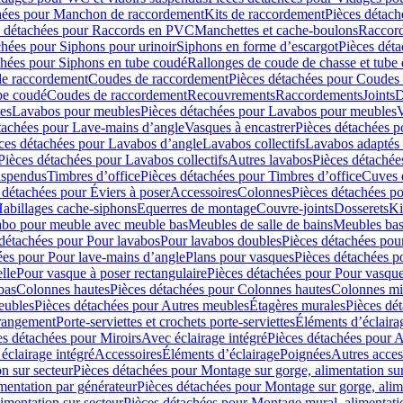
hées pour Manchon de raccordement
Kits de raccordement
Pièces détach
s détachées pour Raccords en PVC
Manchettes et cache-boulons
Raccord
chées pour Siphons pour urinoir
Siphons en forme d’escargot
Pièces dét
chées pour Siphons en tube coudé
Rallonges de coude de chasse et tube 
de raccordement
Coudes de raccordement
Pièces détachées pour Coudes
be coudé
Coudes de raccordement
Recouvrements
Raccordements
Joints
D
es
Lavabos pour meubles
Pièces détachées pour Lavabos pour meubles
V
tachées pour Lave-mains d’angle
Vasques à encastrer
Pièces détachées p
ces détachées pour Lavabos d’angle
Lavabos collectifs
Lavabos adapté
Pièces détachées pour Lavabos collectifs
Autres lavabos
Pièces détachée
uspendus
Timbres dʼoffice
Pièces détachées pour Timbres dʼoffice
Cuves d
 détachées pour Éviers à poser
Accessoires
Colonnes
Pièces détachées p
abillages cache-siphons
Equerres de montage
Couvre-joints
Dosserets
Ki
vabo pour meuble avec meuble bas
Meubles de salle de bains
Meubles bas
 détachées pour Pour lavabos
Pour lavabos doubles
Pièces détachées pou
ées pour Pour lave-mains d’angle
Plans pour vasques
Pièces détachées p
lle
Pour vasque à poser rectangulaire
Pièces détachées pour Pour vasque
bas
Colonnes hautes
Pièces détachées pour Colonnes hautes
Colonnes mi
eubles
Pièces détachées pour Autres meubles
Étagères murales
Pièces dé
 rangement
Porte-serviettes et crochets porte-serviettes
Éléments d’éclaira
es détachées pour Miroirs
Avec éclairage intégré
Pièces détachées pour A
éclairage intégré
Accessoires
Éléments d’éclairage
Poignées
Autres acces
n sur secteur
Pièces détachées pour Montage sur gorge, alimentation sur
mentation par générateur
Pièces détachées pour Montage sur gorge, alim
imentation sur secteur
Pièces détachées pour Montage mural, alimentatio