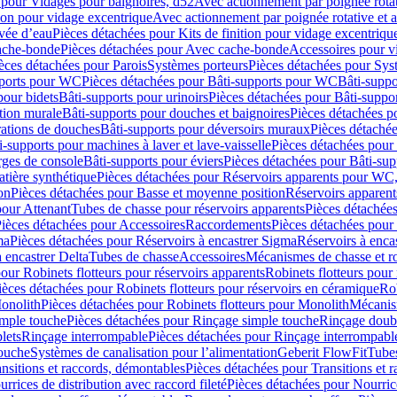
 pour Vidages pour baignoires, d52
Avec actionnement par poignée rota
tion pour vidage excentrique
Avec actionnement par poignée rotative et a
ivée d’eau
Pièces détachées pour Kits de finition pour vidage excentrique
ache-bonde
Pièces détachées pour Avec cache-bonde
Accessoires pour v
èces détachées pour Parois
Systèmes porteurs
Pièces détachées pour Sys
pports pour WC
Pièces détachées pour Bâti-supports pour WC
Bâti-suppo
pour bidets
Bâti-supports pour urinoirs
Pièces détachées pour Bâti-suppor
tion murale
Bâti-supports pour douches et baignoires
Pièces détachées p
rations de douches
Bâti-supports pour déversoirs muraux
Pièces détaché
i-supports pour machines à laver et lave-vaisselle
Pièces détachées pour 
rges de console
Bâti-supports pour éviers
Pièces détachées pour Bâti-sup
tière synthétique
Pièces détachées pour Réservoirs apparents pour WC,
on
Pièces détachées pour Basse et moyenne position
Réservoirs apparent
pour Attenant
Tubes de chasse pour réservoirs apparents
Pièces détachées
ièces détachées pour Accessoires
Raccordements
Pièces détachées pou
ma
Pièces détachées pour Réservoirs à encastrer Sigma
Réservoirs à enc
 encastrer Delta
Tubes de chasse
Accessoires
Mécanismes de chasse et rob
our Robinets flotteurs pour réservoirs apparents
Robinets flotteurs pour 
ièces détachées pour Robinets flotteurs pour réservoirs en céramique
Rob
Monolith
Pièces détachées pour Robinets flotteurs pour Monolith
Mécanis
imple touche
Pièces détachées pour Rinçage simple touche
Rinçage doub
lets
Rinçage interrompable
Pièces détachées pour Rinçage interrompabl
touche
Systèmes de canalisation pour l’alimentation
Geberit FlowFit
Tube
nsitions et raccords, démontables
Pièces détachées pour Transitions et 
rrices de distribution avec raccord fileté
Pièces détachées pour Nourrice