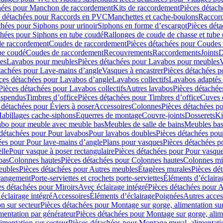
hées pour Manchon de raccordement
Kits de raccordement
Pièces détach
s détachées pour Raccords en PVC
Manchettes et cache-boulons
Raccord
chées pour Siphons pour urinoir
Siphons en forme d’escargot
Pièces dét
chées pour Siphons en tube coudé
Rallonges de coude de chasse et tube 
de raccordement
Coudes de raccordement
Pièces détachées pour Coudes
be coudé
Coudes de raccordement
Recouvrements
Raccordements
Joints
D
es
Lavabos pour meubles
Pièces détachées pour Lavabos pour meubles
V
tachées pour Lave-mains d’angle
Vasques à encastrer
Pièces détachées p
ces détachées pour Lavabos d’angle
Lavabos collectifs
Lavabos adapté
Pièces détachées pour Lavabos collectifs
Autres lavabos
Pièces détachée
uspendus
Timbres dʼoffice
Pièces détachées pour Timbres dʼoffice
Cuves d
 détachées pour Éviers à poser
Accessoires
Colonnes
Pièces détachées p
abillages cache-siphons
Equerres de montage
Couvre-joints
Dosserets
Ki
vabo pour meuble avec meuble bas
Meubles de salle de bains
Meubles bas
 détachées pour Pour lavabos
Pour lavabos doubles
Pièces détachées pou
ées pour Pour lave-mains d’angle
Plans pour vasques
Pièces détachées p
lle
Pour vasque à poser rectangulaire
Pièces détachées pour Pour vasque
bas
Colonnes hautes
Pièces détachées pour Colonnes hautes
Colonnes mi
eubles
Pièces détachées pour Autres meubles
Étagères murales
Pièces dé
 rangement
Porte-serviettes et crochets porte-serviettes
Éléments d’éclaira
es détachées pour Miroirs
Avec éclairage intégré
Pièces détachées pour A
éclairage intégré
Accessoires
Éléments d’éclairage
Poignées
Autres acces
n sur secteur
Pièces détachées pour Montage sur gorge, alimentation sur
mentation par générateur
Pièces détachées pour Montage sur gorge, alim
imentation sur secteur
Pièces détachées pour Montage mural, alimentatio