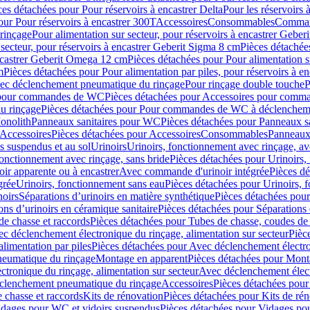
ces détachées pour Pour réservoirs à encastrer Delta
Pour les réservoirs 
our Pour réservoirs à encastrer 300T
Accessoires
Consommables
Command
rinçage
Pour alimentation sur secteur, pour réservoirs à encastrer Gebe
 secteur, pour réservoirs à encastrer Geberit Sigma 8 cm
Pièces détachées
encastrer Geberit Omega 12 cm
Pièces détachées pour Pour alimentation s
m
Pièces détachées pour Pour alimentation par piles, pour réservoirs à 
c déclenchement pneumatique du rinçage
Pour rinçage double touche
P
 pour commandes de WC
Pièces détachées pour Accessoires pour com
u rinçage
Pièces détachées pour Pour commandes de WC à déclencheme
onolith
Panneaux sanitaires pour WC
Pièces détachées pour Panneaux s
Accessoires
Pièces détachées pour Accessoires
Consommables
Panneaux 
s suspendus et au sol
Urinoirs
Urinoirs, fonctionnement avec rinçage, av
fonctionnement avec rinçage, sans bride
Pièces détachées pour Urinoirs,
ir apparente ou à encastrer
Avec commande d'urinoir intégrée
Pièces d
grée
Urinoirs, fonctionnement sans eau
Pièces détachées pour Urinoirs, 
noirs
Séparations d’urinoirs en matière synthétique
Pièces détachées pour
ons d’urinoirs en céramique sanitaire
Pièces détachées pour Séparations 
de chasse et raccords
Pièces détachées pour Tubes de chasse, coudes de 
c déclenchement électronique du rinçage, alimentation sur secteur
Pièc
limentation par piles
Pièces détachées pour Avec déclenchement électron
neumatique du rinçage
Montage en apparent
Pièces détachées pour Mont
tronique du rinçage, alimentation sur secteur
Avec déclenchement électr
clenchement pneumatique du rinçage
Accessoires
Pièces détachées pour
 chasse et raccords
Kits de rénovation
Pièces détachées pour Kits de ré
dages pour WC et vidoirs suspendus
Pièces détachées pour Vidages po