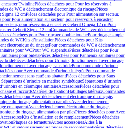
à encastrer Twinline
Pièces détachées pour Pour les réservoirs à
es de WC à déclenchement électronique du rinçage
Pièces
rit Sigma 12 cm
Pièces détachées pour Pour alimentation sur secteur,
 pour Pour alimentation sur secteur, pour réservoirs à encastrer
ur secteur, pour réservoirs à encastrer Geberit Omega 12 cm
Pour
encastrer Geberit Sigma 12 cm
Commandes de WC avec déclenchement
ièces détachées pour Pour rinçage double touche
Pour rinçage simple
mandes de WC
Kits d’installation
Pièces détachées pour Kits
nt électronique du rinçage
Pour commandes de WC à déclenchement
anitaires pour WC
Pour WC suspendus
Pièces détachées pour Pour
sanitaires pour bidets
Pièces détachées pour Panneaux sanitaires pour
ec bride
Pièces détachées pour Urinoirs, fonctionnement avec rinçage,
 fonctionnement avec rinçage, sans bride
Pour commande d’urinoir
étachées pour Avec commande d'urinoir intégrée
Pour commande
fonctionnement sans eau
Sans abattant
Pièces détachées pour Sans
 Séparations d’urinoirs en matière synthétique
Séparations d’urinoirs
d’urinoirs en céramique sanitaire
Accessoires
Pièces détachées pour
chasse et raccords
Matériel de fixation
Habillages latéraux
Commandes
es détachées pour Avec déclenchement électronique du rinçage,
ique du rinçage, alimentation par piles
Avec déclenchement
age en apparent
Avec déclenchement électronique du rinçage,
onique du rinçage, alimentation par piles
Pièces détachées pour Avec
 Accessoires
Kits d’installation et de remplacement
Pièces détachées
novation
Plaques de fermeture
Autres accessoires
Aides à la
ur WC et vidoirs suspendus
Coudes de raccordement
Pièces détachées