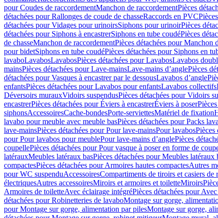
pour Coudes de raccordement
Manchon de raccordement
Pièces détac
détachées pour Rallonges de coude de chasse
Raccords en PVC
Pièce
détachées pour Vidages pour urinoirs
Siphons pour urinoir
Pièces déta
détachées pour Siphons à encastrer
Siphons en tube coudé
Pièces déta
de chasse
Manchon de raccordement
Pièces détachées pour Manchon 
pour bidet
Siphons en tube coudé
Pièces détachées pour Siphons en tu
lavabo
Lavabos
Lavabos
Pièces détachées pour Lavabos
Lavabos doubl
mains
Pièces détachées pour Lave-mains
Lave-mains d’angle
Pièces dé
détachées pour Vasques à encastrer par le dessous
Lavabos d’angle
Piè
enfants
Pièces détachées pour Lavabos pour enfants
Lavabos collectifs
Déversoirs muraux
Vidoirs suspendus
Pièces détachées pour Vidoirs s
encastrer
Pièces détachées pour Éviers à encastrer
Éviers à poser
Pièces
siphons
Accessoires
Cache-bondes
Porte-serviettes
Matériel de fixation
H
lavabo pour meuble avec meuble bas
Pièces détachées pour Packs la
lave-mains
Pièces détachées pour Pour lave-mains
Pour lavabos
Pièces
pour Pour lavabos pour meuble
Pour lave-mains d’angle
Pièces détach
coupelle
Pièces détachées pour Pour vasque à poser en forme de coupe
latéraux
Meubles latéraux bas
Pièces détachées pour Meubles latéraux 
compactes
Pièces détachées pour Armoires hautes compactes
Autres m
pour WC suspendu
Accessoires
Compartiments de tiroirs et casiers de
électriques
Autres accessoires
Miroirs et armoires et toilette
Miroirs
Pièc
Armoires de toilette
Avec éclairage intégré
Pièces détachées pour Avec 
détachées pour Robinetteries de lavabo
Montage sur gorge, alimentatio
pour Montage sur gorge, alimentation par piles
Montage sur gorge, ali
détachées pour Montage sur gorge, robinet mitigeur
Montage mural, al