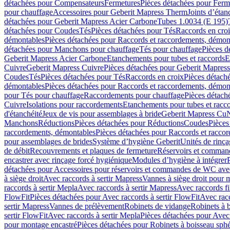
détachées pour Compensateurs
Fermetures
Pièces détachées pour Ferm
pour chauffage
Accessoires pour Geberit Mapress Therm
Joints d’étan
détachées pour Geberit Mapress Acier Carbone
Tubes 1.0034 (E 195)
détachées pour Coudes
Tés
Pièces détachées pour Tés
Raccords en cro
démontables
Pièces détachées pour Raccords et raccordements, démon
détachées pour Manchons pour chauffage
Tés pour chauffage
Pièces d
Geberit Mapress Acier Carbone
Etanchements pour tubes et raccords
E
Cuivre
Geberit Mapress Cuivre
Pièces détachées pour Geberit Mapres
Coudes
Tés
Pièces détachées pour Tés
Raccords en croix
Pièces détach
démontables
Pièces détachées pour Raccords et raccordements, démon
pour Tés pour chauffage
Raccordements pour chauffage
Pièces détach
Cuivre
Isolations pour raccordements
Etanchements pour tubes et racc
d'étanchéité
Jeux de vis pour assemblages à bride
Geberit Mapress Cu
Manchons
Réductions
Pièces détachées pour Réductions
Coudes
Pièces
raccordements, démontables
Pièces détachées pour Raccords et racco
pour assemblages de brides
Système d’hygiène Geberit
Unités de rinç
de débit
Recouvrements et plaques de fermeture
Réservoirs et comman
encastrer avec rinçage forcé hygiénique
Modules d’hygiène à intégrer
détachées pour Accessoires pour réservoirs et commandes de WC avec
à siège droit
Avec raccords à sertir Mapress
Vannes à siège droit pour 
raccords à sertir Mepla
Avec raccords à sertir Mapress
Avec raccords fi
FlowFit
Pièces détachées pour Avec raccords à sertir FlowFit
Avec racc
sertir Mapress
Vannes de prélèvement
Robinets de vidange
Robinets à 
sertir FlowFit
Avec raccords à sertir Mepla
Pièces détachées pour Avec 
pour montage encastré
Pièces détachées pour Robinets à boisseau sph