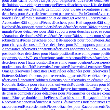
pour Sans cache-bonde
Vidages pour baignoires, d52
Pièces détachées
de finition pour vidage excentrique
Pièces détachées pour Kits de fini
rotative et arrivée d’eau
Kits de finition pour vidage excentrique et arr
détachées pour Avec déclenchement par pression PushControl
Avec c
bonde
Tés
Systèmes d’installation et de rinçage
Geberit Duofix
Parois
Pi
Accessoires
Bâti-supports
Pièces détachées pour Bâti-supports
Bâti-su
lavabos
Bâti-supports pour bidets
Pièces détachées pour Bâti-supports 
murale
Pièces détachées pour Bâti-supports pour douches avec évacua
séparations de douches
Pièces détachées pour Bâti-supports pour sépa
robinetteries
Pièces détachées pour Bâti-supports pour robinetteries
Bât
pour charges de console
Pièces détachées pour Bâti-supports pour cha
Accessoires
Réservoirs apparents
Réservoirs apparents pour WC, en ma
position
Pièces détachées pour Haute position
Basse et moyenne positi
apparents pour WC, en céramique sanitaire
Attenant
Pièces détachées 
détachées pour Haute position
Basse et moyenne position
Accessoires
P
modérateurs de débit
Réservoirs à encastrer
Réservoirs à encastrer Sig
Omega
Réservoirs à encastrer Delta
Pièces détachées pour Réservoirs à
flotteurs
Robinets flotteurs pour réservoirs apparents
Pièces détachées p
réservoirs à encastrer
Robinets flotteurs pour réservoirs en céramique
P
Robinets flotteurs pour réservoirs, universels
Robinets flotteurs pour 
interrompable
Pièces détachées pour Rinçage interrompable
Rinçage s
de chasse complets
Pièces détachées pour Mécanismes de chasse comp
touche
Rinçage double touche
Pièces détachées pour Rinçage double 
Raccords
Manchons
Réductions
Coudes
Tés
Raccords indémontables
Tra
raccordement
Raccordements
Pièces détachées pour Raccordements
Nou