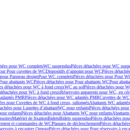
chées pour WC complets
WC suspendus
Pièces détachées pour WC susp
pour Pour cuvettes de WC
Dispositifs d’appoint pour WC
Pièces détaché
 pour Panneau design
Pour WC complets
Pièces détachées pour Pour W
Pour abattants WC
Pièces détachées pour Pour abattants WC
Pour abatt
es détachées pour WC à fond creux
WC au sol
Pièces détachées pour W
 détachées pour WC à fond creux
Réservoirs apparents pour WC, en cér
adaptés PMR
Pièces détachées pour WC adaptés PMR
Cuvettes de WC 
ées pour Cuvettes de WC à fond creux, rallongés
Abattants WC adapt
tachées pour Lunettes d’abattant
WC pour enfants
Pièces détachées pou
our enfants
Pièces détachées pour Abattants WC pour enfants
Abattant
ssoires
Matériel de fixation
Bidets
Bidets suspendus
Pièces détachées pou
hement et commandes de WC
Plaques de déclenchement
Pièces détachée
servoirs à encastrer Omega
Pièces détachées pour Pour réservoirs à enc