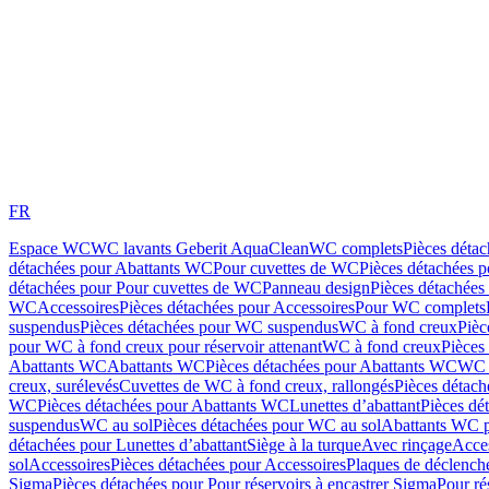
FR
Espace WC
WC lavants Geberit AquaClean
WC complets
Pièces déta
détachées pour Abattants WC
Pour cuvettes de WC
Pièces détachées 
détachées pour Pour cuvettes de WC
Panneau design
Pièces détachées
WC
Accessoires
Pièces détachées pour Accessoires
Pour WC complets
suspendus
Pièces détachées pour WC suspendus
WC à fond creux
Pièc
pour WC à fond creux pour réservoir attenant
WC à fond creux
Pièces
Abattants WC
Abattants WC
Pièces détachées pour Abattants WC
WC 
creux, surélevés
Cuvettes de WC à fond creux, rallongés
Pièces détach
WC
Pièces détachées pour Abattants WC
Lunettes d’abattant
Pièces dé
suspendus
WC au sol
Pièces détachées pour WC au sol
Abattants WC p
détachées pour Lunettes d’abattant
Siège à la turque
Avec rinçage
Acce
sol
Accessoires
Pièces détachées pour Accessoires
Plaques de déclenc
Sigma
Pièces détachées pour Pour réservoirs à encastrer Sigma
Pour ré