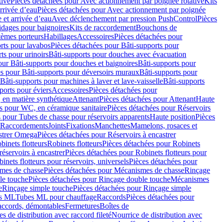
tive
Pièces détachées pour Avec actionnement par poignée rotative
Kits
rrivée d’eau
Pièces détachées pour Avec actionnement par poignée
 et arrivée d’eau
Avec déclenchement par pression PushControl
Pièces
idages pour baignoires
Kits de raccordement
Bouchons de
tèmes porteurs
Habillages
Accessoires
Pièces détachées pour
rts pour lavabos
Pièces détachées pour Bâti-supports pour
ts pour urinoirs
Bâti-supports pour douches avec évacuation
our Bâti-supports pour douches et baignoires
Bâti-supports pour
es pour Bâti-supports pour déversoirs muraux
Bâti-supports pour
Bâti-supports pour machines à laver et lave-vaisselle
Bâti-supports
ports pour éviers
Accessoires
Pièces détachées pour
 en matière synthétique
Attenant
Pièces détachées pour Attenant
Haute
s pour WC, en céramique sanitaire
Pièces détachées pour Réservoirs
 pour Tubes de chasse pour réservoirs apparents
Haute position
Pièces
r Raccordements
Joints
Fixations
Manchettes
Mamelons, rosaces et
astrer Omega
Pièces détachées pour Réservoirs à encastrer
inets flotteurs
Robinets flotteurs
Pièces détachées pour Robinets
réservoirs à encastrer
Pièces détachées pour Robinets flotteurs pour
inets flotteurs pour réservoirs, universels
Pièces détachées pour
mes de chasse
Pièces détachées pour Mécanismes de chasse
Rinçage
le touche
Pièces détachées pour Rinçage double touche
Mécanismes
e
Rinçage simple touche
Pièces détachées pour Rinçage simple
s ML
Tubes ML pour chauffage
Raccords
Pièces détachées pour
raccords, démontables
Fermetures
Boîtes de
s de distribution avec raccord fileté
Nourrice de distribution avec