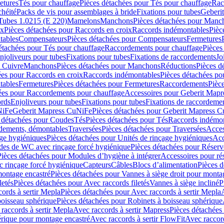
etures
Tés pour chauffage
Pièces détachées pour Tés pour chauffage
Rac
chéité
Packs de vis pour assemblages à bride
Fixations pour tubes
Geberi
Tubes 1.0215 (E 220)
Mamelons
Manchons
Pièces détachées pour Manc
ix
Pièces détachées pour Raccords en croix
Raccords indémontables
Pièc
tables
Compensateurs
Pièces détachées pour Compensateurs
Fermetures
étachées pour Tés pour chauffage
Raccordements pour chauffage
Pièces
njoliveurs pour tubes
Fixations pour tubes
Fixations de raccordements
Jo
s Cuivre
Manchons
Pièces détachées pour Manchons
Réductions
Pièces d
ées pour Raccords en croix
Raccords indémontables
Pièces détachées po
tables
Fermetures
Pièces détachées pour Fermetures
Raccordements
Pièc
ées pour Raccordements pour chauffage
Accessoires pour Geberit Mapr
ords
Enjoliveurs pour tubes
Fixations pour tubes
Fixations de raccordeme
NiFe
Geberit Mapress CuNiFe
Pièces détachées pour Geberit Mapress 
 détachées pour Coudes
Tés
Pièces détachées pour Tés
Raccords indémon
rdements, démontables
Traversées
Pièces détachées pour Traversées
Acces
age hygiéniques
Pièces détachées pour Unités de rinçage hygiéniques
Acc
des de WC avec rinçage forcé hygiénique
Pièces détachées pour Réser
Pièces détachées pour Modules d’hygiène à intégrer
Accessoires pour r
 rinçage forcé hygiénique
Capteurs
Câbles
Blocs d’alimentation
Pièces d
montage encastré
Pièces détachées pour Vannes à siège droit pour monta
letés
Pièces détachées pour Avec raccords filetés
Vannes à siège incliné
P
ords à sertir Mepla
Pièces détachées pour Avec raccords à sertir Mepla
boisseau sphérique
Pièces détachées pour Robinets à boisseau sphérique
raccords à sertir Mepla
Avec raccords à sertir Mapress
Pièces détachées
érique pour montage encastré
Avec raccords à sertir FlowFit
Avec raccord