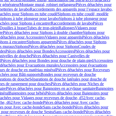
r générateur
Montage mural, robinet mélangeur
Pièces détachées pour
netteries de lavabo
Raccordements des appareils pour l’espace lavabo,
tachées pour Siphons en tube coudé
Siphons en tube coudé, modèle
Siphons à tube plongeur pour lavabo
Siphons à tube plongeur pour
achées pour Siphons à encastrer
Raccordements de lavabo
Pièces
Douilles à braser
Tubes de trop-plein
Rallonges
Vidages pour
re
Pièces détachées pour Siphons à double chambre
Siphons pour
 détachées pour Accessoires
Vidages pour appareils
Pièces détachées
hons à encastrer
Siphons apparents
Pièces détachées pour Siphons
rs muraux
Siphons
Pièces détachées pour Siphons
Coudes de
des
Pièces détachées pour Bondes
Accessoires
Pièces détachées pour
nivelles de douche
Pièces détachées pour Canivelles de
d
Pièces détachées pour Bondes pour douche de plain-pied
Accessoires
 détachées pour Evacuations murales
Accessoires pour évacuations
urs de douche en matériau minéral
Pièces détachées pour Receveurs
achées pour Bâti-supports
Bondes pour receveurs de douche
arations de douche
Séparations de douche latérales pour douche de
hes de rangement pour douches
Pièces détachées pour Niches de
aire
Pièces détachées pour Baignoires en acrylique sanitaire
Baignoires
inéral
Baignoires pour bébés
Pièces détachées pour Baignoires pour
tachées pour Vidages pour receveurs de douche, d52
Avec cache-
che, d62
Avec cache-bonde
Pièces détachées pour Avec cache-
ées pour Avec cache-bonde
Sans cache-bonde
Pièces détachées pour
 pour receveurs de douche Sestra
Sans cache-bonde
Pièces détachées