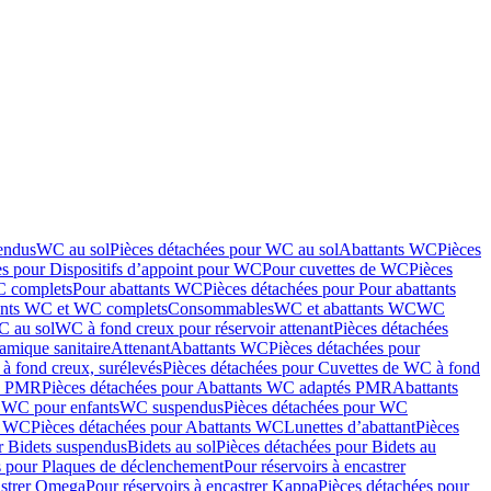
endus
WC au sol
Pièces détachées pour WC au sol
Abattants WC
Pièces
es pour Dispositifs d’appoint pour WC
Pour cuvettes de WC
Pièces
C complets
Pour abattants WC
Pièces détachées pour Pour abattants
ants WC et WC complets
Consommables
WC et abattants WC
WC
C au sol
WC à fond creux pour réservoir attenant
Pièces détachées
amique sanitaire
Attenant
Abattants WC
Pièces détachées pour
à fond creux, surélevés
Pièces détachées pour Cuvettes de WC à fond
és PMR
Pièces détachées pour Abattants WC adaptés PMR
Abattants
r WC pour enfants
WC suspendus
Pièces détachées pour WC
s WC
Pièces détachées pour Abattants WC
Lunettes d’abattant
Pièces
r Bidets suspendus
Bidets au sol
Pièces détachées pour Bidets au
s pour Plaques de déclenchement
Pour réservoirs à encastrer
astrer Omega
Pour réservoirs à encastrer Kappa
Pièces détachées pour