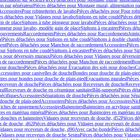
on par générateur
Pièces détachées pour Montage mural, alimentation pa
Accessoires
Pour robinetteries de lavabo
Pièces détachées pour Pour robi
es détachées pour Vidages pour lavabo
Siphons en tube coudé
Pièces dé
in de place
Siphons à tube plongeur pour lavabo
Pièces détachées pour 
ongeur pour lavabo, modèle gain de place
Siphons à encastrer
Pièces dét
ouvrements
Raccordements
Pièces détachées pour Raccordements
Joints
dé
Pièces détachées pour Siphons en tube coudé
Siphons à double chamb
ent
Pièces détachées pour Manchon de raccordement
Accessoires
Pièces
our Siphons en tube coudé
Siphons à encastrer
Pièces détachées pour Sip
s pour déversoirs muraux
Pièces détachées pour Vidages pour déversoi
 de raccordement
Pièces détachées pour Manchon de raccordement
Bon
pour douches
Pièces détachées pour Évacuation des sols pour douches
Ca
ccessoires pour canivelles de douche
Bondes pour douche de plain-pie
ires pour bondes pour douche de plain-pied
Evacuations murales
Pièces
eceveurs de douche
Pièces détachées pour Receveurs de douche
Receve
ral
Receveurs de douche en céramique sanitaire
Bâti-supports
Pièces dét
pécifiques
Accessoires
Séparations de douche
Pièces détachées pour Sép
 douche de plain-pied
Accessoires
Pièces détachées pour Accessoires
Nic
Niches de rangement
Accessoires
Baignoires
Baignoires en acrylique sanit
res en matériau minéral
Pièces détachées pour Baignoires en matériau m
douches et baignoires
Vidages pour receveurs de douche, d52
Pièces dé
s de douche, d62
Pièces détachées pour Vidages pour receveurs de dou
Vidages pour receveurs de douche, d90
Avec cache-bonde
Pièces détach
Vidages pour receveurs de douche Sestra
Pièces détachées pour Vidages