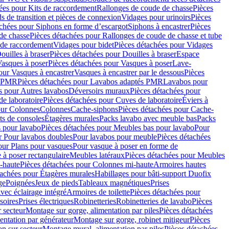
ées pour Kits de raccordement
Rallonges de coude de chasse
Pièces
s de transition et pièces de connexion
Vidages pour urinoirs
Pièces
achées pour Siphons en forme d’escargot
Siphons à encastrer
Pièces
de chasse
Pièces détachées pour Rallonges de coude de chasse et tube
 de raccordement
Vidages pour bidet
Pièces détachées pour Vidages
ouilles à braser
Pièces détachées pour Douilles à braser
Espace
asques à poser
Pièces détachées pour Vasques à poser
Lave-
our Vasques à encastrer
Vasques à encastrer par le dessous
Pièces
s PMR
Pièces détachées pour Lavabos adaptés PMR
Lavabos pour
s pour Autres lavabos
Déversoirs muraux
Pièces détachées pour
e laboratoire
Pièces détachées pour Cuves de laboratoire
Éviers à
our Colonnes
Colonnes
Cache-siphons
Pièces détachées pour Cache-
ts de consoles
Étagères murales
Packs lavabo avec meuble bas
Packs
 pour lavabo
Pièces détachées pour Meubles bas pour lavabo
Pour
r Pour lavabos doubles
Pour lavabos pour meuble
Pièces détachées
our Plans pour vasques
Pour vasque à poser en forme de
 à poser rectangulaire
Meubles latéraux
Pièces détachées pour Meubles
-haute
Pièces détachées pour Colonnes mi-haute
Armoires hautes
tachées pour Étagères murales
Habillages pour bâti-support Duofix
ge
Poignées
Jeux de pieds
Tableaux magnétiques
Prises
vec éclairage intégré
Armoires de toilette
Pièces détachées pour
soires
Prises électriques
Robinetteries
Robinetteries de lavabo
Pièces
 secteur
Montage sur gorge, alimentation par piles
Pièces détachées
entation par générateur
Montage sur gorge, robinet mitigeur
Pièces
n sur secteur
Montage mural, alimentation par piles
Pièces détachées