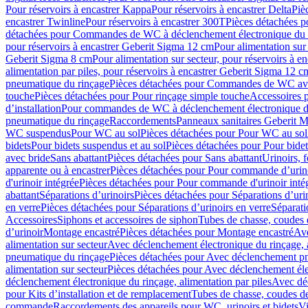
Pour réservoirs à encastrer Kappa
Pour réservoirs à encastrer Delta
Piè
encastrer Twinline
Pour réservoirs à encastrer 300T
Pièces détachées p
détachées pour Commandes de WC à déclenchement électronique du 
pour réservoirs à encastrer Geberit Sigma 12 cm
Pour alimentation sur
Geberit Sigma 8 cm
Pour alimentation sur secteur, pour réservoirs à 
alimentation par piles, pour réservoirs à encastrer Geberit Sigma 12 c
pneumatique du rinçage
Pièces détachées pour Commandes de WC ave
touche
Pièces détachées pour Pour rinçage simple touche
Accessoires
d’installation
Pour commandes de WC à déclenchement électronique d
pneumatique du rinçage
Raccordements
Panneaux sanitaires Geberit M
WC suspendus
Pour WC au sol
Pièces détachées pour Pour WC au sol
bidets
Pour bidets suspendus et au sol
Pièces détachées pour Pour bidet
avec bride
Sans abattant
Pièces détachées pour Sans abattant
Urinoirs, 
apparente ou à encastrer
Pièces détachées pour Pour commande d’urino
d'urinoir intégrée
Pièces détachées pour Pour commande d'urinoir inté
abattant
Séparations d’urinoirs
Pièces détachées pour Séparations d’uri
en verre
Pièces détachées pour Séparations d’urinoirs en verre
Séparati
Accessoires
Siphons et accessoires de siphon
Tubes de chasse, coudes 
dʼurinoir
Montage encastré
Pièces détachées pour Montage encastré
Ave
alimentation sur secteur
Avec déclenchement électronique du rinçage, a
pneumatique du rinçage
Pièces détachées pour Avec déclenchement p
alimentation sur secteur
Pièces détachées pour Avec déclenchement élec
déclenchement électronique du rinçage, alimentation par piles
Avec dé
pour Kits d’installation et de remplacement
Tubes de chasse, coudes de
commande
Raccordements des appareils pour WC, urinoirs et bidets
Vi