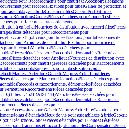
 détachées pour Raccordements pour chauffage
Accessoires
Isolations
couvrement pour raccords
Fixations pour tubes
Gaines de protection et
 pour assemblages à bride
Consommables
Geberit PushFit
Tubes
es pour Réductions
Coudes
Pièces détachées pour Coudes
Tés
Pièces
tachées pour Raccords et raccordements,
tribution à emboîter
Nourrices de distribution avec raccord fileté
Pièces
ffage
Pièces détachées pour Raccordements pour
s et raccords
Enjoliveurs pour tubes
Fixations pour tubes
Gaines de
tachées pour Armoires de distribution
Fixations pour nourrice de
es pour Raccords
Manchons
Pièces détachées pour
tables
Pièces détachées pour Raccords indémontables
Raccords et
iques
Pièces détachées pour Appliques
Nourrices de distribution avec
Raccordements pour chauffage
Pièces détachées pour Raccordements
 tubes et raccords
Enjoliveurs pour tubes
Fixations pour
eberit Mapress Acier Inox
Geberit Mapress Acier Inox
Pièces
Pièces détachées pour Manchons
Réductions
Pièces détachées pour
montables
Raccords et raccordements, démontables
Pièces détachées
ur Fermetures
Raccordements
Pièces détachées pour
 316)
Tubes 1.4521 (AISI 444)
Manchons
Pièces détachées pour
tables
Pièces détachées pour Raccords indémontables
Raccords et
ordements
Pièces détachées pour
s pour Accessoires pour Geberit Mapress Acier Inox
Isolations pour
rdements
Joints d'étanchéité
Jeux de vis pour assemblages à bride
Geberit
s pour Réductions
Coudes
Pièces détachées pour Coudes
Tés
Pièces
achées pour Transitions et raccords, démontables
Compensateurs
Pièces