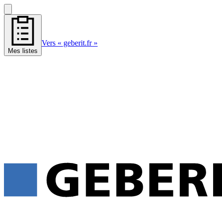
Vers « geberit.fr »
Mes listes