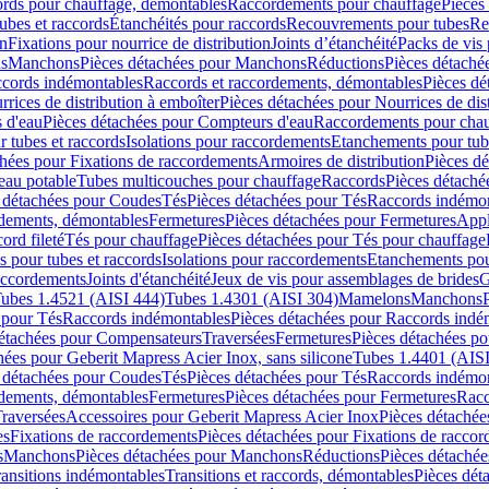
cords pour chauffage, démontables
Raccordements pour chauffage
Pièces
ubes et raccords
Étanchéités pour raccords
Recouvrements pour tubes
Re
on
Fixations pour nourrice de distribution
Joints d’étanchéité
Packs de vis
ds
Manchons
Pièces détachées pour Manchons
Réductions
Pièces détaché
ccords indémontables
Raccords et raccordements, démontables
Pièces dé
rrices de distribution à emboîter
Pièces détachées pour Nourrices de dis
 d'eau
Pièces détachées pour Compteurs d'eau
Raccordements pour chau
r tubes et raccords
Isolations pour raccordements
Etanchements pour tube
chées pour Fixations de raccordements
Armoires de distribution
Pièces dé
eau potable
Tubes multicouches pour chauffage
Raccords
Pièces détaché
 détachées pour Coudes
Tés
Pièces détachées pour Tés
Raccords indémon
rdements, démontables
Fermetures
Pièces détachées pour Fermetures
Appl
ord fileté
Tés pour chauffage
Pièces détachées pour Tés pour chauffage
ns pour tubes et raccords
Isolations pour raccordements
Etanchements pour
raccordements
Joints d'étanchéité
Jeux de vis pour assemblages de brides
G
ubes 1.4521 (AISI 444)
Tubes 1.4301 (AISI 304)
Mamelons
Manchons
 pour Tés
Raccords indémontables
Pièces détachées pour Raccords indé
détachées pour Compensateurs
Traversées
Fermetures
Pièces détachées po
hées pour Geberit Mapress Acier Inox, sans silicone
Tubes 1.4401 (AISI
 détachées pour Coudes
Tés
Pièces détachées pour Tés
Raccords indémon
rdements, démontables
Fermetures
Pièces détachées pour Fermetures
Racc
raversées
Accessoires pour Geberit Mapress Acier Inox
Pièces détachée
es
Fixations de raccordements
Pièces détachées pour Fixations de racco
s
Manchons
Pièces détachées pour Manchons
Réductions
Pièces détachée
ransitions indémontables
Transitions et raccords, démontables
Pièces dét