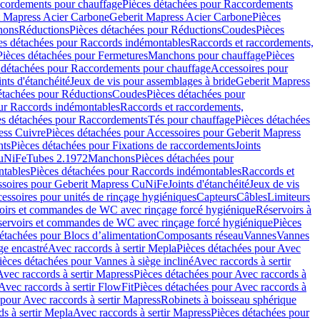
cordements pour chauffage
Pièces détachées pour Raccordements
t Mapress Acier Carbone
Geberit Mapress Acier Carbone
Pièces
hons
Réductions
Pièces détachées pour Réductions
Coudes
Pièces
es détachées pour Raccords indémontables
Raccords et raccordements,
Pièces détachées pour Fermetures
Manchons pour chauffage
Pièces
 détachées pour Raccordements pour chauffage
Accessoires pour
ints d'étanchéité
Jeux de vis pour assemblages à bride
Geberit Mapress
étachées pour Réductions
Coudes
Pièces détachées pour
ur Raccords indémontables
Raccords et raccordements,
es détachées pour Raccordements
Tés pour chauffage
Pièces détachées
ess Cuivre
Pièces détachées pour Accessoires pour Geberit Mapress
nts
Pièces détachées pour Fixations de raccordements
Joints
CuNiFe
Tubes 2.1972
Manchons
Pièces détachées pour
tables
Pièces détachées pour Raccords indémontables
Raccords et
soires pour Geberit Mapress CuNiFe
Joints d'étanchéité
Jeux de vis
essoires pour unités de rinçage hygiéniques
Capteurs
Câbles
Limiteurs
voirs et commandes de WC avec rinçage forcé hygiénique
Réservoirs à
éservoirs et commandes de WC avec rinçage forcé hygiénique
Pièces
étachées pour Blocs d’alimentation
Composants réseau
Vannes
Vannes
ge encastré
Avec raccords à sertir Mepla
Pièces détachées pour Avec
ièces détachées pour Vannes à siège incliné
Avec raccords à sertir
Avec raccords à sertir Mapress
Pièces détachées pour Avec raccords à
Avec raccords à sertir FlowFit
Pièces détachées pour Avec raccords à
 pour Avec raccords à sertir Mapress
Robinets à boisseau sphérique
s à sertir Mepla
Avec raccords à sertir Mapress
Pièces détachées pour