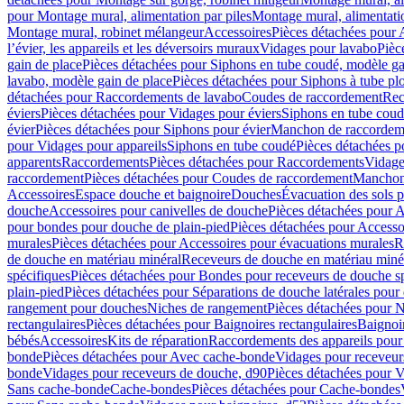
pour Montage mural, alimentation par piles
Montage mural, alimentati
Montage mural, robinet mélangeur
Accessoires
Pièces détachées pour 
l’évier, les appareils et les déversoirs muraux
Vidages pour lavabo
Pièc
gain de place
Pièces détachées pour Siphons en tube coudé, modèle ga
lavabo, modèle gain de place
Pièces détachées pour Siphons à tube pl
détachées pour Raccordements de lavabo
Coudes de raccordement
Rec
éviers
Pièces détachées pour Vidages pour éviers
Siphons en tube cou
évier
Pièces détachées pour Siphons pour évier
Manchon de raccordem
pour Vidages pour appareils
Siphons en tube coudé
Pièces détachées p
apparents
Raccordements
Pièces détachées pour Raccordements
Vidage
raccordement
Pièces détachées pour Coudes de raccordement
Manchon
Accessoires
Espace douche et baignoire
Douches
Évacuation des sols 
douche
Accessoires pour canivelles de douche
Pièces détachées pour A
pour bondes pour douche de plain-pied
Pièces détachées pour Accesso
murales
Pièces détachées pour Accessoires pour évacuations murales
R
de douche en matériau minéral
Receveurs de douche en matériau miné
spécifiques
Pièces détachées pour Bondes pour receveurs de douche s
plain-pied
Pièces détachées pour Séparations de douche latérales pour
rangement pour douches
Niches de rangement
Pièces détachées pour 
rectangulaires
Pièces détachées pour Baignoires rectangulaires
Baignoi
bébés
Accessoires
Kits de réparation
Raccordements des appareils pour 
bonde
Pièces détachées pour Avec cache-bonde
Vidages pour receveur
bonde
Vidages pour receveurs de douche, d90
Pièces détachées pour 
Sans cache-bonde
Cache-bondes
Pièces détachées pour Cache-bondes