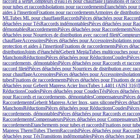
raccord à sertir
Compteurs d'eau
Tés pour chauffage
Transitions et rac
pour tubes et raccords
Isolations pour raccordements
Étanchéités pour t
aides à l'insertion
Fixations pour raccordements
Armoires de distributi
ML
Tubes ML pour chauffage
Raccords
Pièces détachées pour Raccor
détachées pour Tés
Raccords indémontables
Pièces détachées pour Ra
démontables
Raccordements
Pièces détachées pour Raccordements
Nou
détachées pour Nourrices de distribution avec raccord fileté
Compteurs
chauffage
Accessoires
Pièces détachées pour Accessoires
Isolations pou
protection et aides à l'insertion
Fixations de raccordements
Pièces déta
distribution
Joints d'étanchéité
Geberit Mepla
Tubes multicouches pour 
Manchons
Réductions
Pièces détachées pour Réductions
Coudes
Pièces
raccordements, démontables
Pièces détachées pour Raccords et racco
raccord fileté
Pièces détachées pour Nourrices de distribution avec racc
pour chauffage
Accessoires
Pièces détachées pour Accessoires
Isolatio
tubes
Fixations de raccordements
Pièces détachées pour Fixations de 
détachées pour Geberit Mapress Acier Inox
Tubes 1.4401 (AISI 316)
T
Réductions
Coudes
Pièces détachées pour Coudes
Tés
Pièces détachées
pour Raccords et raccordements, démontables
Compensateurs
Pièces 
Raccordements
Geberit Mapress Acier Inox, sans silicone
Pièces détac
Manchons
Réductions
Pièces détachées pour Réductions
Coudes
Pièces
raccordements, démontables
Pièces détachées pour Raccords et racco
Raccordements
Compensateurs
Pièces détachées pour Compensateurs
T
raccordements
Etanchements pour tubes et raccords
Fixations pour tub
Mapress Therm
Tubes Therm
Raccords
Pièces détachées pour Raccord
détachées pour Tés
Transitions indémontables
Pièces détachées pour T