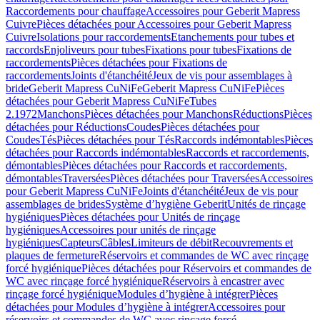
Raccordements pour chauffage
Accessoires pour Geberit Mapress
Cuivre
Pièces détachées pour Accessoires pour Geberit Mapress
Cuivre
Isolations pour raccordements
Etanchements pour tubes et
raccords
Enjoliveurs pour tubes
Fixations pour tubes
Fixations de
raccordements
Pièces détachées pour Fixations de
raccordements
Joints d'étanchéité
Jeux de vis pour assemblages à
bride
Geberit Mapress CuNiFe
Geberit Mapress CuNiFe
Pièces
détachées pour Geberit Mapress CuNiFe
Tubes
2.1972
Manchons
Pièces détachées pour Manchons
Réductions
Pièces
détachées pour Réductions
Coudes
Pièces détachées pour
Coudes
Tés
Pièces détachées pour Tés
Raccords indémontables
Pièces
détachées pour Raccords indémontables
Raccords et raccordements,
démontables
Pièces détachées pour Raccords et raccordements,
démontables
Traversées
Pièces détachées pour Traversées
Accessoires
pour Geberit Mapress CuNiFe
Joints d'étanchéité
Jeux de vis pour
assemblages de brides
Système d’hygiène Geberit
Unités de rinçage
hygiéniques
Pièces détachées pour Unités de rinçage
hygiéniques
Accessoires pour unités de rinçage
hygiéniques
Capteurs
Câbles
Limiteurs de débit
Recouvrements et
plaques de fermeture
Réservoirs et commandes de WC avec rinçage
forcé hygiénique
Pièces détachées pour Réservoirs et commandes de
WC avec rinçage forcé hygiénique
Réservoirs à encastrer avec
rinçage forcé hygiénique
Modules d’hygiène à intégrer
Pièces
détachées pour Modules d’hygiène à intégrer
Accessoires pour
réservoirs et commandes de WC avec rinçage forcé