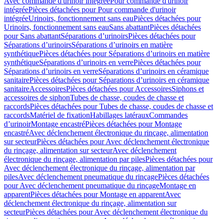
Avec commande d'urinoir intégrée
Pour commande d'urinoir
intégrée
Pièces détachées pour Pour commande d'urinoir
intégrée
Urinoirs, fonctionnement sans eau
Pièces détachées pour
Urinoirs, fonctionnement sans eau
Sans abattant
Pièces détachées
pour Sans abattant
Séparations d’urinoirs
Pièces détachées pour
Séparations d’urinoirs
Séparations d’urinoirs en matière
synthétique
Pièces détachées pour Séparations d’urinoirs en matière
synthétique
Séparations d’urinoirs en verre
Pièces détachées pour
Séparations d’urinoirs en verre
Séparations d’urinoirs en céramique
sanitaire
Pièces détachées pour Séparations d’urinoirs en céramique
sanitaire
Accessoires
Pièces détachées pour Accessoires
Siphons et
accessoires de siphon
Tubes de chasse, coudes de chasse et
raccords
Pièces détachées pour Tubes de chasse, coudes de chasse et
raccords
Matériel de fixation
Habillages latéraux
Commandes
dʼurinoir
Montage encastré
Pièces détachées pour Montage
encastré
Avec déclenchement électronique du rinçage, alimentation
sur secteur
Pièces détachées pour Avec déclenchement électronique
du rinçage, alimentation sur secteur
Avec déclenchement
électronique du rinçage, alimentation par piles
Pièces détachées pour
Avec déclenchement électronique du rinçage, alimentation par
piles
Avec déclenchement pneumatique du rinçage
Pièces détachées
pour Avec déclenchement pneumatique du rinçage
Montage en
apparent
Pièces détachées pour Montage en apparent
Avec
déclenchement électronique du rinçage, alimentation sur
secteur
Pièces détachées pour Avec déclenchement électronique du