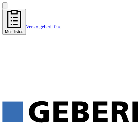
Vers « geberit.fr »
Mes listes