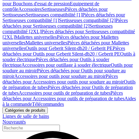
pour Bouchons d'essai de pression
Equipement de
contrôle
Accessoires
Sertisseuses
Pièces détachées pour
Sertisseuses
Sertisseuses compatibilité [1]
Pièces détachées pour
Sertisseuses compatibilité [1]
Sertisseuses compatibilité [2]
Pièces
détachées pour Sertisseuses compatibilité [2]
Sertisseuses
compatibilité [2XL]
Pièces détachées pour Sertisseuses compatibilité
[2XL]
Mallettes universelles
Pièces détachées pour Mallettes
universelles
Mallettes universelles
Pièces détachées pour Mallettes
universelles
Outils pour Geberit Silent-db20 / Geberit PE
Pièces
détachées pour Outils pour Geberit Silent-db20 / Geberit PE
Outils à
souder électrique
Pièces détachées pour Outils à souder
électrique
Accessoires pour outillage à souder électrique
Outils pour
soudure au miroir
Pièces détachées pour Outils pour soudure au
miroir
Accessoires pour outils pour soudure au miroir
Pièces
détachées pour Accessoires pour outils pour soudure au miroir
Outils
de préparation de tubes
Pièces détachées pour Outils de préparation
de tubes
Accessoires pour outils de préparation de tubes
Pièces
détachées pour Accessoires pour outils de préparation de tubes
Aides
à la commande
Télécommandes
Catégories de produits
Lignes de salle de bains
Nouveautés