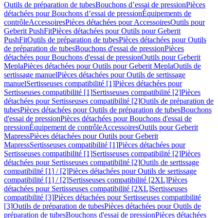
Outils de préparation de tubes
Bouchons d’essai de pression
Pièces
détachées pour Bouchons d’essai de pression
Équipements de
contrôle
Accessoires
Pièces détachées pour Accessoires
Outils pour
Geberit PushFit
Pièces détachées pour Outils pour Geberit
PushFit
Outils de préparation de tubes
Pièces détachées pour Outils
de préparation de tubes
Bouchons d'essai de pression
Pièces
détachées pour Bouchons d'essai de pression
Outils pour Geberit
Mepla
Pièces détachées pour Outils pour Geberit Mepla
Outils de
sertissage manuel
Pièces détachées pour Outils de sertissage
manuel
Sertisseuses compatibilité [1]
Pièces détachées pour
Sertisseuses compatibilité [1]
Sertisseuses compatibilité [2]
Pièces
détachées pour Sertisseuses compatibilité [2]
Outils de préparation de
tubes
Pièces détachées pour Outils de préparation de tubes
Bouchons
d'essai de pression
Pièces détachées pour Bouchons d'essai de
pression
Équipement de contrôle
Accessoires
Outils pour Geberit
Mapress
Pièces détachées pour Outils pour Geberit
Mapress
Sertisseuses compatibilité [1]
Pièces détachées pour
Sertisseuses compatibilité [1]
Sertisseuses compatibilité [2]
Pièces
détachées pour Sertisseuses compatibilité [2]
Outils de sertissage
compatibilité [1] / [2]
Pièces détachées pour Outils de sertissage
compatibilité [1] / [2]
Sertisseuses compatibilité [2XL]
Pièces
détachées pour Sertisseuses compatibilité [2XL]
Sertisseuses
compatibilité [3]
Pièces détachées pour Sertisseuses compatibilité
[3]
Outils de préparation de tubes
Pièces détachées pour Outils de
préparation de tubes
Bouchons d'essai de pression
Pièces détachées