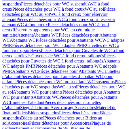
suspendus
Pièces détachées pour WC suspendus
WC à fond
creux
Pièces détachées pour WC à fond creux
WC au sol
Pièces
détachées pour WC au sol
WC à fond creux pour réservoir
attenant
Pièces détachées pour WC à fond creux pour réservoir
attenant
WC à fond creux
Pièces détachées pour WC à fond
creux
Réservoirs apparents pour WC, en céramique
sanitaire
Attenant
Abattants WC
Pièces détachées pour Abattants
WC
Abattants WC
Pièces détachées pour Abattants WC
WC adaptés
PMR
Pièces détachées pour WC adaptés PMR
Cuvettes de WC à
fond creux, surélevés
Pièces détachées pour Cuvettes de WC à fond
creux, surélevés
Cuvettes de WC à fond creux, rallongés
Pièces
détachées pour Cuvettes de WC à fond creux, rallongés
Abattants
WC adaptés PMR
Pièces détachées pour Abattants WC adaptés
PMR
Abattants WC
Pièces détachées pour Abattants WC
Lunettes
d’abattant
Pièces détachées pour Lunettes d’abattant
WC pour
enfants
Pièces détachées pour WC pour enfants
WC suspendus
Pièces
détachées pour WC suspendus
WC au sol
Pièces détachées pour WC
au sol
Abattants WC pour enfants
Pièces détachées pour Abattants
WC pour enfants
Abattants WC
Pièces détachées pour Abattants
WC
Lunettes d’abattant
Pièces détachées pour Lunettes
d’abattant
Siège à la turque
Avec rinçage
Accessoires
Matériel de
fixation
Bidets
Bidets suspendus
Pièces détachées pour Bidets
suspendus
Bidets au sol
Pièces détachées pour Bidets au
sol
Accessoires
Pièces détachées pour Accessoires
Plaques de
déclenchement et commandes de WC
Plaques de