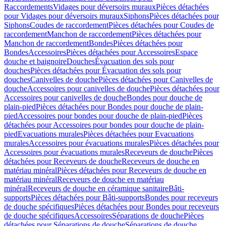
Raccordements
Vidages pour déversoirs muraux
Pièces détachées
pour Vidages pour déversoirs muraux
Siphons
Pièces détachées pour
Siphons
Coudes de raccordement
Pièces détachées pour Coudes de
raccordement
Manchon de raccordement
Pièces détachées pour
Manchon de raccordement
Bondes
Pièces détachées pour
Bondes
Accessoires
Pièces détachées pour Accessoires
Espace
douche et baignoire
Douches
Évacuation des sols pour
douches
Pièces détachées pour Évacuation des sols pour
douches
Canivelles de douche
Pièces détachées pour Canivelles de
douche
Accessoires pour canivelles de douche
Pièces détachées pour
Accessoires pour canivelles de douche
Bondes pour douche de
plain-pied
Pièces détachées pour Bondes pour douche de plain-
pied
Accessoires pour bondes pour douche de plain-pied
Pièces
détachées pour Accessoires pour bondes pour douche de plain-
pied
Evacuations murales
Pièces détachées pour Evacuations
murales
Accessoires pour évacuations murales
Pièces détachées pour
Accessoires pour évacuations murales
Receveurs de douche
Pièces
détachées pour Receveurs de douche
Receveurs de douche en
matériau minéral
Pièces détachées pour Receveurs de douche en
matériau minéral
Receveurs de douche en matériau
minéral
Receveurs de douche en céramique sanitaire
Bâti-
supports
Pièces détachées pour Bâti-supports
Bondes pour receveurs
de douche spécifiques
Pièces détachées pour Bondes pour receveurs
de douche spécifiques
Accessoires
Séparations de douche
Pièces
détachées pour Séparations de douche
Séparations de douche