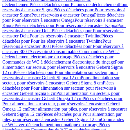
déclenchement
Pièces détachées pour Plaques de déclenchement
Pour
réservoirs à encastrer Sigma
Pièces détachées pour Pour réservoirs à
encastrer Sigma
Pour réservoirs à encastrer Omega
Pièces détachées
pour Pour réservoirs à encastrer Omega
Pour réservoirs à encastrer
Kappa
Pièces détachées pour Pour réservoirs à encastrer Kappa
Pour
réservoirs à encastrer Delta
Pièces détachées pour Pour réservoirs à
encastrer Delta
Pour les réservoirs à encastrer Twinline
Pièces
détachées pour Pour les réservoirs à encastrer Twinline
Pour
réservoirs à encastrer 300T
Pièces détachées pour Pour réservoirs à
encastrer 300T
Accessoires
Consommables
Commandes de WC à
déclenchement électronique du rinçage
Pièces détachées pour
Commandes de WC à déclenchement électronique du rinçage
Pour
alimentation sur secteur, pour réservoirs à encastrer Geberit Sigma
12 cm
Pièces détachées pour Pour alimentation sur secteur, pour
réservoirs à encastrer Geberit Sigma 12 cm
Pour alimentation sur
secteur, pour réservoirs à encastrer Geberit Sigma 8 cm
Pièces
détachées pour Pour alimentation sur secteur, pour réservoirs à
encastrer Geberit Sigma 8 cm
Pour alimentation sur secteur, pour
réservoirs à encastrer Geberit Omega 12 cm
Pièces détachées pour
Pour alimentation sur secteur, pour réservoirs à encastrer Geberit
Omega 12 cm
Pour alimentation par piles, pour réservoirs à encastrer
Geberit Sigma 12 cm
Pièces détachées pour Pour alimentation par
piles, pour réservoirs à encastrer Geberit Sigma 12 cm
Commandes
de WC avec déclenchement pneumatique du rinçage
Pièces
détachées pour Commandes de WC avec déclenchement