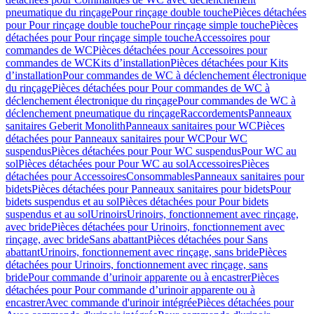
pneumatique du rinçage
Pour rinçage double touche
Pièces détachées
pour Pour rinçage double touche
Pour rinçage simple touche
Pièces
détachées pour Pour rinçage simple touche
Accessoires pour
commandes de WC
Pièces détachées pour Accessoires pour
commandes de WC
Kits d’installation
Pièces détachées pour Kits
d’installation
Pour commandes de WC à déclenchement électronique
du rinçage
Pièces détachées pour Pour commandes de WC à
déclenchement électronique du rinçage
Pour commandes de WC à
déclenchement pneumatique du rinçage
Raccordements
Panneaux
sanitaires Geberit Monolith
Panneaux sanitaires pour WC
Pièces
détachées pour Panneaux sanitaires pour WC
Pour WC
suspendus
Pièces détachées pour Pour WC suspendus
Pour WC au
sol
Pièces détachées pour Pour WC au sol
Accessoires
Pièces
détachées pour Accessoires
Consommables
Panneaux sanitaires pour
bidets
Pièces détachées pour Panneaux sanitaires pour bidets
Pour
bidets suspendus et au sol
Pièces détachées pour Pour bidets
suspendus et au sol
Urinoirs
Urinoirs, fonctionnement avec rinçage,
avec bride
Pièces détachées pour Urinoirs, fonctionnement avec
rinçage, avec bride
Sans abattant
Pièces détachées pour Sans
abattant
Urinoirs, fonctionnement avec rinçage, sans bride
Pièces
détachées pour Urinoirs, fonctionnement avec rinçage, sans
bride
Pour commande d’urinoir apparente ou à encastrer
Pièces
détachées pour Pour commande d’urinoir apparente ou à
encastrer
Avec commande d'urinoir intégrée
Pièces détachées pour