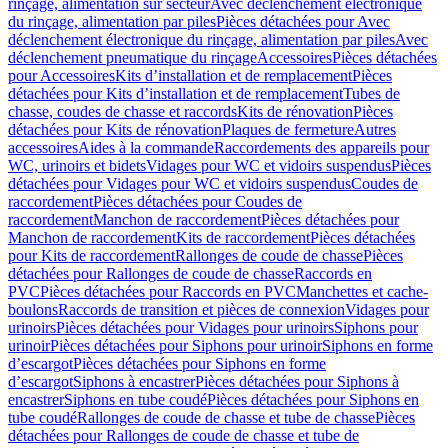
rinçage, alimentation sur secteur
Avec déclenchement électronique
du rinçage, alimentation par piles
Pièces détachées pour Avec
déclenchement électronique du rinçage, alimentation par piles
Avec
déclenchement pneumatique du rinçage
Accessoires
Pièces détachées
pour Accessoires
Kits d’installation et de remplacement
Pièces
détachées pour Kits d’installation et de remplacement
Tubes de
chasse, coudes de chasse et raccords
Kits de rénovation
Pièces
détachées pour Kits de rénovation
Plaques de fermeture
Autres
accessoires
Aides à la commande
Raccordements des appareils pour
WC, urinoirs et bidets
Vidages pour WC et vidoirs suspendus
Pièces
détachées pour Vidages pour WC et vidoirs suspendus
Coudes de
raccordement
Pièces détachées pour Coudes de
raccordement
Manchon de raccordement
Pièces détachées pour
Manchon de raccordement
Kits de raccordement
Pièces détachées
pour Kits de raccordement
Rallonges de coude de chasse
Pièces
détachées pour Rallonges de coude de chasse
Raccords en
PVC
Pièces détachées pour Raccords en PVC
Manchettes et cache-
boulons
Raccords de transition et pièces de connexion
Vidages pour
urinoirs
Pièces détachées pour Vidages pour urinoirs
Siphons pour
urinoir
Pièces détachées pour Siphons pour urinoir
Siphons en forme
d’escargot
Pièces détachées pour Siphons en forme
d’escargot
Siphons à encastrer
Pièces détachées pour Siphons à
encastrer
Siphons en tube coudé
Pièces détachées pour Siphons en
tube coudé
Rallonges de coude de chasse et tube de chasse
Pièces
détachées pour Rallonges de coude de chasse et tube de