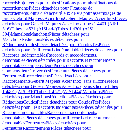
raccords
Enjoliveurs pour tubes
Fixations pour tubes
Fixations de
raccordements
Pièces détachées pour Fixations de
raccordements
Joints d'étanchéité
Jeux de vis pour assemblages de
brides
Geberit Mapress Acier Inox
Geberit Mapress Acier Inox
Pièces
détachées pour Geberit Mapress Acier Inox
Tubes 1.4401 (AISI
316)
Tubes 1.4521 (AISI 444)
Tubes 1.4301 (AISI
304)
Mamelons
Manchons
Pièces détachées pour
Manchons
Réductions
Pièces détachées pour
Réductions
Coudes
Pièces détachées pour Coudes
Tés
Pièces
détachées pour Tés
Raccords indémontables
Pièces détachées pour
Raccords indémontables
Raccords et raccordements,
démontables
Pièces détachées pour Raccords et raccordements,
démontables
Compensateurs
Pièces détachées pour
Compensateurs
Traversées
Fermetures
Pièces détachées pour
Fermetures
Raccordements
Pièces détachées pour
Raccordements
Geberit Mapress Acier Inox, sans silicone
Pièces
détachées pour Geberit Mapress Acier Inox, sans silicone
Tubes
1.4401 (AISI 316)
Tubes 1.4521 (AISI 444)
Manchons
Pièces
détachées pour Manchons
Réductions
Pièces détachées pour
Réductions
Coudes
Pièces détachées pour Coudes
Tés
Pièces
détachées pour Tés
Raccords indémontables
Pièces détachées pour
Raccords indémontables
Raccords et raccordements,
démontables
Pièces détachées pour Raccords et raccordements,
démontables
Fermetures
Pièces détachées pour
Fermetures
Raccordements
Pièces détachées pour