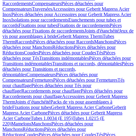
Raccordements
Compensateurs
Pièces détachées pour
Compensateurs
Traversées
Accessoires pour Geberit Mapress Acier
Inox
Pièces détachées pour Accessoires pour Geberit Mapress Acier
Inox
Isolations pour raccordements
Etanchements pour tubes et
raccords
Fixations pour tubes
Fixations de raccordements
Pièces
détachées pour Fixations de raccordements
Joints d'étanchéité
Jeux de
vis pour assemblages à bride
Geberit Mapress Therm
Tubes
Therm
Raccords
Pièces détachées pour Raccords
Manchons
Pièces
détachées pour Manchons
Réductions
Pièces détachées pour
Réductions
Coudes
Pièces détachées pour Coudes
Tés
Pièces
détachées pour Tés
Transitions indémontables
Pièces détachées pour
Transitions indémontables
Transitions et raccords, démontables
Pièces
détachées pour Transitions et raccords,
démontables
Compensateurs
Pièces détachées pour
Compensateurs
Fermetures
Pièces détachées pour Fermetures
Tés
pour chauffage
Pièces détachées pour Tés pour
chauffage
Raccordements pour chauffage
Pièces détachées pour
Raccordements pour chauffage
Accessoires pour Geberit Mapress
Therm
Joints d’étanchéité
Packs de vis pour assemblages à
bride
Fixations pour tubes
Geberit Mapress Acier Carbone
Geberit
Mapress Acier Carbone
Pièces détachées pour Geberit Mapress
Acier Carbone
Tubes 1.0034 (E 195)
Tubes 1.0215 (E
220)
Mamelons
Manchons
Pièces détachées pour
Manchons
Réductions
Pièces détachées pour
Réductions
Coudes
Pièces détachées pour Coudes
Tés
Pièces