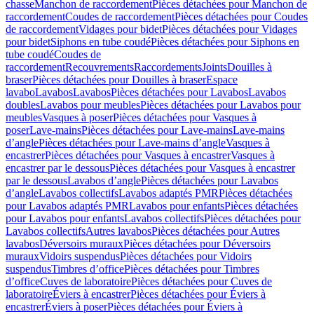
chasse
Manchon de raccordement
Pièces détachées pour Manchon de
raccordement
Coudes de raccordement
Pièces détachées pour Coudes
de raccordement
Vidages pour bidet
Pièces détachées pour Vidages
pour bidet
Siphons en tube coudé
Pièces détachées pour Siphons en
tube coudé
Coudes de
raccordement
Recouvrements
Raccordements
Joints
Douilles à
braser
Pièces détachées pour Douilles à braser
Espace
lavabo
Lavabos
Lavabos
Pièces détachées pour Lavabos
Lavabos
doubles
Lavabos pour meubles
Pièces détachées pour Lavabos pour
meubles
Vasques à poser
Pièces détachées pour Vasques à
poser
Lave-mains
Pièces détachées pour Lave-mains
Lave-mains
d’angle
Pièces détachées pour Lave-mains d’angle
Vasques à
encastrer
Pièces détachées pour Vasques à encastrer
Vasques à
encastrer par le dessous
Pièces détachées pour Vasques à encastrer
par le dessous
Lavabos d’angle
Pièces détachées pour Lavabos
d’angle
Lavabos collectifs
Lavabos adaptés PMR
Pièces détachées
pour Lavabos adaptés PMR
Lavabos pour enfants
Pièces détachées
pour Lavabos pour enfants
Lavabos collectifs
Pièces détachées pour
Lavabos collectifs
Autres lavabos
Pièces détachées pour Autres
lavabos
Déversoirs muraux
Pièces détachées pour Déversoirs
muraux
Vidoirs suspendus
Pièces détachées pour Vidoirs
suspendus
Timbres dʼoffice
Pièces détachées pour Timbres
dʼoffice
Cuves de laboratoire
Pièces détachées pour Cuves de
laboratoire
Éviers à encastrer
Pièces détachées pour Éviers à
encastrer
Éviers à poser
Pièces détachées pour Éviers à