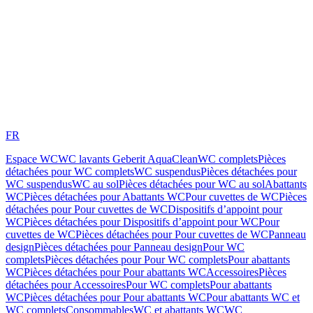
FR
Espace WC
WC lavants Geberit AquaClean
WC complets
Pièces
détachées pour WC complets
WC suspendus
Pièces détachées pour
WC suspendus
WC au sol
Pièces détachées pour WC au sol
Abattants
WC
Pièces détachées pour Abattants WC
Pour cuvettes de WC
Pièces
détachées pour Pour cuvettes de WC
Dispositifs d’appoint pour
WC
Pièces détachées pour Dispositifs d’appoint pour WC
Pour
cuvettes de WC
Pièces détachées pour Pour cuvettes de WC
Panneau
design
Pièces détachées pour Panneau design
Pour WC
complets
Pièces détachées pour Pour WC complets
Pour abattants
WC
Pièces détachées pour Pour abattants WC
Accessoires
Pièces
détachées pour Accessoires
Pour WC complets
Pour abattants
WC
Pièces détachées pour Pour abattants WC
Pour abattants WC et
WC complets
Consommables
WC et abattants WC
WC