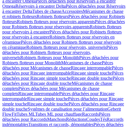
à encastrer Omega
Pièces détachées pour Réservoirs à encastrer
Omega
Réservoirs à encastrer Delta
Pièces détachées pour Réservoirs
à encastrer Delta
Tubes de chasse
Accessoires
Mécanismes de chasse
et robinets flotteurs
Robinets flotteurs
Pièces détachées pour Robinets
flotteurs
Robinets flotteurs pour réservoirs apparents
Pièces détachées
pour Robinets flotteurs pour réservoirs apparents
Robinets flotteurs
pour réservoirs à encastrer
Pièces détachées pour Robinets flotteurs
pour réservoirs à encastrer
Robinets flotteurs pour réservoirs en
céramique
Pièces détachées pour Robinets flotteurs pour réservoirs
en céramique
Robinets flotteurs pour réservoirs, universels
Pièces
détachées pour Robinets flotteurs pour réservoirs,
universels
Robinets flotteurs pour Monolith
Pièces détachées pour
Robinets flotteurs pour Monolith
Mécanismes de chasse
Pièces
détachées pour Mécanismes de chasse
Rinçage interrompable
Pièces
détachées pour Rinçage interrompable
Rinçage simple touche
Pièces
détachées pour Rinçage simple touche
Rinçage double touche
Pièces
détachées pour Rinçage double touche
Mécanismes de chasse
complets
Pièces détachées pour Mécanismes de chasse
complets
Rinçage interrompable
Pièces détachées pour Rinçage
interrompable
Rinçage simple touche
Pièces détachées pour Rinçage
simple touche
Rinçage double touche
Pièces détachées pour Rinçage
double touche
Systèmes de canalisation pour l’alimentation
Geberit
FlowFit
Tubes ML
Tubes ML pour chauffage
Raccords
Pièces
détachées pour Raccords
Manchons
Réductions
Coudes
Tés
Raccords
indémontables
Transitions et raccords, démontables
Pièces détachées