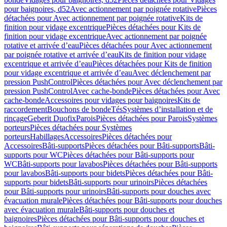
pour baignoires, d52
Avec actionnement par poignée rotative
Pièces
détachées pour Avec actionnement par poignée rotative
Kits de
finition pour vidage excentrique
Pièces détachées pour Kits de
finition pour vidage excentrique
Avec actionnement par poignée
rotative et arrivée d’eau
Pièces détachées pour Avec actionnement
par poignée rotative et arrivée d’eau
Kits de finition pour vidage
excentrique et arrivée d’eau
Pièces détachées pour Kits de finition
pour vidage excentrique et arrivée d’eau
Avec déclenchement par
pression PushControl
Pièces détachées pour Avec déclenchement par
pression PushControl
Avec cache-bonde
Pièces détachées pour Avec
cache-bonde
Accessoires pour vidages pour baignoires
Kits de
raccordement
Bouchons de bonde
Tés
Systèmes d’installation et de
rinçage
Geberit Duofix
Parois
Pièces détachées pour Parois
Systèmes
porteurs
Pièces détachées pour Systèmes
porteurs
Habillages
Accessoires
Pièces détachées pour
Accessoires
Bâti-supports
Pièces détachées pour Bâti-supports
Bâti-
supports pour WC
Pièces détachées pour Bâti-supports pour
WC
Bâti-supports pour lavabos
Pièces détachées pour Bâti-supports
pour lavabos
Bâti-supports pour bidets
Pièces détachées pour Bâti-
supports pour bidets
Bâti-supports pour urinoirs
Pièces détachées
pour Bâti-supports pour urinoirs
Bâti-supports pour douches avec
évacuation murale
Pièces détachées pour Bâti-supports pour douches
avec évacuation murale
Bâti-supports pour douches et
baignoires
Pièces détachées pour Bâti-supports pour douches et