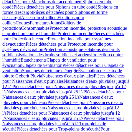
détachées pour Manchons de raccordement
Siphons en tube
coudé
Pièces détachées pour Siphons en tube coudé
Siphons en
forme d'escargot
Pièces détachées pour Siphons en forme
d'escargot
Accessoires
Colliers
Fixations pour
colliers
Coques
Fermetures
Joints
Boîtiers de
protection
Consommables
Protection incendie, protection acoustique
et protection contre l'humidité
Protection incendie
Pièces détachées
pour Protection incendie
Protection incendie pour systèmes
d'évacuation
Pièces détachées pour Protection incendie pour
systèmes d'évacuation
Protection acoustique
Isolations des bruits
solidiens
Isolations des bruits solidiens et aériens
Protection contre
l'humidité
Etanchements
Clapets de ventilation pour
évacuation
Clapets de ventilation
Pièces détachées pour Clapets de
ventilation
Soupapes de retenue d'énergie
Évacuation des eaux de
toiture Geberit Pluvia
Naissances d'eaux pluviales
Pièces détachées
pour Naissances d'eaux pluviales
Naissances d'eaux pluviales jusqu'à
12 l/s
Pièces détachées pour Naissances d'eaux pluviales jusqu'à 12
l/s
Naissances d'eaux pluviales jusqu'à 25 l/s
Pièces détachées pour
Naissances d'eaux pluviales jusqu'à 25 l/s
Naissances d'eaux
pluviales pour chéneaux
Pièces détachées pour Naissances d'eaux
pluviales pour chéneaux
Naissances d'eaux pluviales jusqu'à 12
l/s
Pièces détachées pour Naissances d'eaux pluviales jusqu'à 12
l/s
Naissances d'eaux pluviales jusqu'à 25 l/s
Pièces détachées pour
Naissances d'eaux pluviales jusqu'à 25 l/s
Trop-pleins de
sécurité
Pièces détachées pour Trop-pleins de sécurité
Pour