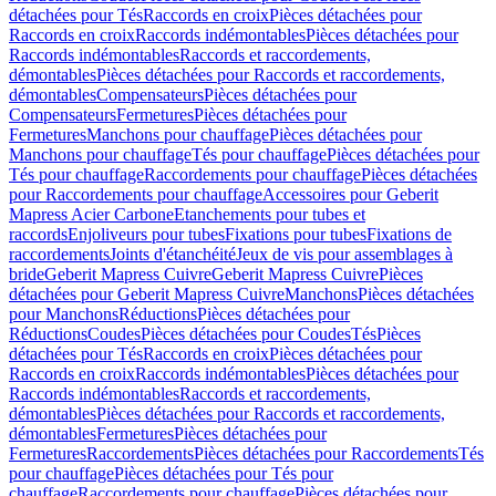
détachées pour Tés
Raccords en croix
Pièces détachées pour
Raccords en croix
Raccords indémontables
Pièces détachées pour
Raccords indémontables
Raccords et raccordements,
démontables
Pièces détachées pour Raccords et raccordements,
démontables
Compensateurs
Pièces détachées pour
Compensateurs
Fermetures
Pièces détachées pour
Fermetures
Manchons pour chauffage
Pièces détachées pour
Manchons pour chauffage
Tés pour chauffage
Pièces détachées pour
Tés pour chauffage
Raccordements pour chauffage
Pièces détachées
pour Raccordements pour chauffage
Accessoires pour Geberit
Mapress Acier Carbone
Etanchements pour tubes et
raccords
Enjoliveurs pour tubes
Fixations pour tubes
Fixations de
raccordements
Joints d'étanchéité
Jeux de vis pour assemblages à
bride
Geberit Mapress Cuivre
Geberit Mapress Cuivre
Pièces
détachées pour Geberit Mapress Cuivre
Manchons
Pièces détachées
pour Manchons
Réductions
Pièces détachées pour
Réductions
Coudes
Pièces détachées pour Coudes
Tés
Pièces
détachées pour Tés
Raccords en croix
Pièces détachées pour
Raccords en croix
Raccords indémontables
Pièces détachées pour
Raccords indémontables
Raccords et raccordements,
démontables
Pièces détachées pour Raccords et raccordements,
démontables
Fermetures
Pièces détachées pour
Fermetures
Raccordements
Pièces détachées pour Raccordements
Tés
pour chauffage
Pièces détachées pour Tés pour
chauffage
Raccordements pour chauffage
Pièces détachées pour