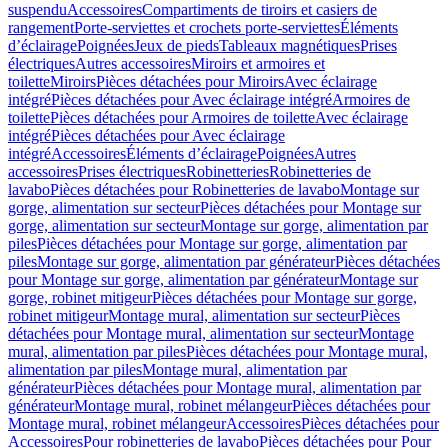
suspendu
Accessoires
Compartiments de tiroirs et casiers de
rangement
Porte-serviettes et crochets porte-serviettes
Éléments
d’éclairage
Poignées
Jeux de pieds
Tableaux magnétiques
Prises
électriques
Autres accessoires
Miroirs et armoires et
toilette
Miroirs
Pièces détachées pour Miroirs
Avec éclairage
intégré
Pièces détachées pour Avec éclairage intégré
Armoires de
toilette
Pièces détachées pour Armoires de toilette
Avec éclairage
intégré
Pièces détachées pour Avec éclairage
intégré
Accessoires
Éléments d’éclairage
Poignées
Autres
accessoires
Prises électriques
Robinetteries
Robinetteries de
lavabo
Pièces détachées pour Robinetteries de lavabo
Montage sur
gorge, alimentation sur secteur
Pièces détachées pour Montage sur
gorge, alimentation sur secteur
Montage sur gorge, alimentation par
piles
Pièces détachées pour Montage sur gorge, alimentation par
piles
Montage sur gorge, alimentation par générateur
Pièces détachées
pour Montage sur gorge, alimentation par générateur
Montage sur
gorge, robinet mitigeur
Pièces détachées pour Montage sur gorge,
robinet mitigeur
Montage mural, alimentation sur secteur
Pièces
détachées pour Montage mural, alimentation sur secteur
Montage
mural, alimentation par piles
Pièces détachées pour Montage mural,
alimentation par piles
Montage mural, alimentation par
générateur
Pièces détachées pour Montage mural, alimentation par
générateur
Montage mural, robinet mélangeur
Pièces détachées pour
Montage mural, robinet mélangeur
Accessoires
Pièces détachées pour
Accessoires
Pour robinetteries de lavabo
Pièces détachées pour Pour