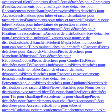
avec raccord fileté
Compteurs d'eau
Pièces détachées pour Compteurs
d'eau
Raccordements pour chauffage
Pièces détachées pour
Raccordements pour chauffage
Accessoires
Pièces détachées pour
Accessoires
Isolations pour tubes et raccords
Isolations pour
raccordements
Etanchements pour tubes et raccords
Enjoliveurs pour
tubes
Fixations pour tubes
Gaines de protection et aides à
l'insertion
Fixations de raccordements
Pièces détachées pour
Fixations de raccordements
Armoires de distribution
Pièces détachées
pour Armoires de distribution
Fixations pour nourrice de
distribution
Joints d'étanchéité
Geberit Mepla
Tubes multicouches
pour eau potable
Tubes multicouches pour chauffage
Raccords
Pièces
détachées pour Raccords
Manchons
Pièces détachées pour
Manchons
Réductions
Pièces détachées pour
Réductions
Coudes
Pièces détachées pour Coudes
Tés
Pièces
détachées pour Tés
Raccords indémontables
Pièces détachées pour
Raccords indémontables
Raccords et raccordements,
démontables
Pièces détachées pour Raccords et raccordements,
démontables
Fermetures
Pièces détachées pour
Fermetures
Appliques
Pièces détachées pour Appliques
Nourrices de
distribution avec raccord fileté
Pièces détachées pour Nourrices de
distribution avec raccord fileté
Tés pour chauffage
Pièces détachées
pour Tés pour chauffage
Raccordements pour chauffage
Pièces
détachées pour Raccordements pour chauffage
Accessoires
Pièces
détachées pour Accessoires
Isolations pour tubes et
raccords
Isolations pour raccordements
Etanchements pour tubes et