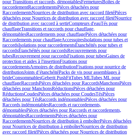
pour Transitions et raccords, démontables
Fermetures
Boîtes de
raccordement
Raccordements
Pièces détachées pour
Raccordements
Nourrices de distribution avec raccord fileté
Pièces
détachées pour Nourrices de distribution avec raccord fileté
Nourrice
de distribution avec raccord à sertir
Compteurs d'eau
Tés pour
chauffage
Transitions et raccords pour chauffage,
démontables
Raccordements pour chauffage
Pièces détachées pour
Raccordements pour chauffage
Accessoires
Isolations pour tubes et
raccords
Isolations pour raccordements
Étanchéités pour tubes et
raccords
Étanchéités pour raccords
Recouvrements pour
tubes
Recouvrement pour raccords
Fixations pour tubes
Gaines de
protection et aides à l'insertion
Fixations pour
raccordements
Armoires de distribution
Fixations pour nourrice de
distribution
Joints d’étanchéité
Packs de vis pour assemblages à
bride
Consommables
Geberit PushFit
Tubes ML
Tubes ML pour
chauffage
Raccords
Pièces détachées pour Raccords
Manchons
Pièces
détachées pour Manchons
Réductions
Pièces détachées pour
Réductions
Coudes
Pièces détachées pour Coudes
Tés
Pièces
détachées pour Tés
Raccords indémontables
Pièces détachées pour
Raccords indémontables
Raccords et raccordements,
démontables
Pièces détachées pour Raccords et raccordements,
démontables
Raccordements
Pièces détachées pour
Raccordements
Nourrices de distribution à emboîter
Pièces détachées
pour Nourrices de distribution à emboîter
Nourrices de distribution
avec raccord fileté
Pièces détachées pour Nourrices de distribution