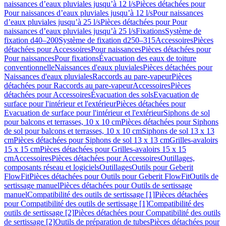
naissances d’eaux pluviales jusqu’à 12 l/s
Pièces détachées pour
Pour naissances d’eaux pluviales jusqu’à 12 l/s
Pour naissances
d’eaux pluviales jusqu’à 25 l/s
Pièces détachées pour Pour
naissances d’eaux pluviales jusqu’à 25 l/s
Fixations
Système de
fixation d40–200
Système de fixation d250–315
Accessoires
Pièces
détachées pour Accessoires
Pour naissances
Pièces détachées pour
Pour naissances
Pour fixations
Évacuation des eaux de toiture
conventionnelle
Naissances d'eaux pluviales
Pièces détachées pour
Naissances d'eaux pluviales
Raccords au pare-vapeur
Pièces
détachées pour Raccords au pare-vapeur
Accessoires
Pièces
détachées pour Accessoires
Évacuation des sols
Evacuation de
surface pour l'intérieur et l'extérieur
Pièces détachées pour
Evacuation de surface pour l'intérieur et l'extérieur
Siphons de sol
pour balcons et terrasses, 10 x 10 cm
Pièces détachées pour Siphons
de sol pour balcons et terrasses, 10 x 10 cm
Siphons de sol 13 x 13
cm
Pièces détachées pour Siphons de sol 13 x 13 cm
Grilles-avaloirs
15 x 15 cm
Pièces détachées pour Grilles-avaloirs 15 x 15
cm
Accessoires
Pièces détachées pour Accessoires
Outillages,
composants réseau et logiciels
Outillages
Outils pour Geberit
FlowFit
Pièces détachées pour Outils pour Geberit FlowFit
Outils de
sertissage manuel
Pièces détachées pour Outils de sertissage
manuel
Compatibilité des outils de sertissage [1]
Pièces détachées
pour Compatibilité des outils de sertissage [1]
Compatibilité des
outils de sertissage [2]
Pièces détachées pour Compatibilité des outils
de sertissage [2]
Outils de préparation de tubes
Pièces détachées pour