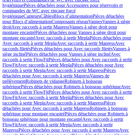
hygiénique
Pièces détachées pour Accessoires pour réservoirs et
commandes de WC avec rinçage forcé
hygiénique
Capteurs
Câbles
Blocs d’alimentation
Pièces détachées
pour Blocs d’alimentation
Composants réseau
Vannes
Vannes à siège
droit
Avec raccords à sertir Mapress
Vannes à siège droit pour
montage encastré
Pièces détachées pour Vannes à siège droit pour
montage encastré
Avec raccords à sertir Mepla
Pièces détachées pour
Avec raccords à sertir Mepla
Avec raccords à sertir Mapress
Avec
raccords filetés
Pièces détachées pour Avec raccords filetés
Vannes à
siège incliné
Pièces détachées pour Vannes à siège incliné
Avec
raccords à sertir FlowFit
Pièces détachées pour Avec raccords à sertir
FlowFit
Avec raccords à sertir Mepla
Pièces détachées pour Avec
raccords à sertir Mepla
Avec raccords à sertir Mapress
Pièces
détachées pour Avec raccords à sertir Mapress
Vannes de
prélèvement
Robinets de vidange
Robinets à boisseau
sphérique
Pièces détachées pour Robinets à boisseau sphérique
Avec
raccords à sertir FlowFit
Pièces détachées pour Avec raccords à sertir
FlowFit
Avec raccords à sertir Mepla
Pièces détachées pour Avec
raccords à sertir Mepla
Avec raccords à sertir Mapress
Pièces
détachées pour Avec raccords à sertir Mapress
Robinets à boisseau
sphérique pour montage encastré
Pièces détachées pour Robinets à
boisseau sphérique pour montage encastré
Avec raccords à sertir
FlowFit
Avec raccords à sertir Mepla
Avec raccords à sertir
Mapress
Pièces détachées pour Avec raccords à sertir Mapress
Avec