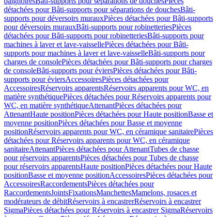
baignoires
Bâti-supports pour séparations de douches
Pièces
détachées pour Bâti-supports pour séparations de douches
Bâti-
supports pour déversoirs muraux
Pièces détachées pour Bâti-supports
pour déversoirs muraux
Bâti-supports pour robinetteries
Pièces
détachées pour Bâti-supports pour robinetteries
Bâti-supports pour
machines à laver et lave-vaisselle
Pièces détachées pour Bâti-
supports pour machines à laver et lave-vaisselle
Bâti-supports pour
charges de console
Pièces détachées pour Bâti-supports pour charges
de console
Bâti-supports pour éviers
Pièces détachées pour Bâti-
supports pour éviers
Accessoires
Pièces détachées pour
Accessoires
Réservoirs apparents
Réservoirs apparents pour WC, en
matière synthétique
Pièces détachées pour Réservoirs apparents pour
WC, en matière synthétique
Attenant
Pièces détachées pour
Attenant
Haute position
Pièces détachées pour Haute position
Basse et
moyenne position
Pièces détachées pour Basse et moyenne
position
Réservoirs apparents pour WC, en céramique sanitaire
Pièces
détachées pour Réservoirs apparents pour WC, en céramique
sanitaire
Attenant
Pièces détachées pour Attenant
Tubes de chasse
pour réservoirs apparents
Pièces détachées pour Tubes de chasse
pour réservoirs apparents
Haute position
Pièces détachées pour Haute
position
Basse et moyenne position
Accessoires
Pièces détachées pour
Accessoires
Raccordements
Pièces détachées pour
Raccordements
Joints
Fixations
Manchettes
Mamelons, rosaces et
modérateurs de débit
Réservoirs à encastrer
Réservoirs à encastrer
Sigma
Pièces détachées pour Réservoirs à encastrer Sigma
Réservoirs