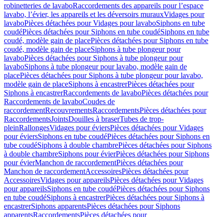
robinetteries de lavabo
Raccordements des appareils pour l’espace
lavabo, l’évier, les appareils et les déversoirs muraux
Vidages pour
lavabo
Pièces détachées pour Vidages pour lavabo
Siphons en tube
coudé
Pièces détachées pour Siphons en tube coudé
Siphons en tube
coudé, modèle gain de place
Pièces détachées pour Siphons en tube
coudé, modèle gain de place
Siphons à tube plongeur pour
lavabo
Pièces détachées pour Siphons à tube plongeur pour
lavabo
Siphons à tube plongeur pour lavabo, modèle gain de
place
Pièces détachées pour Siphons à tube plongeur pour lavabo,
modèle gain de place
Siphons à encastrer
Pièces détachées pour
Siphons à encastrer
Raccordements de lavabo
Pièces détachées pour
Raccordements de lavabo
Coudes de
raccordement
Recouvrements
Raccordements
Pièces détachées pour
Raccordements
Joints
Douilles à braser
Tubes de trop-
plein
Rallonges
Vidages pour éviers
Pièces détachées pour Vidages
pour éviers
Siphons en tube coudé
Pièces détachées pour Siphons en
tube coudé
Siphons à double chambre
Pièces détachées pour Siphons
à double chambre
Siphons pour évier
Pièces détachées pour Siphons
pour évier
Manchon de raccordement
Pièces détachées pour
Manchon de raccordement
Accessoires
Pièces détachées pour
Accessoires
Vidages pour appareils
Pièces détachées pour Vidages
pour appareils
Siphons en tube coudé
Pièces détachées pour Siphons
en tube coudé
Siphons à encastrer
Pièces détachées pour Siphons à
encastrer
Siphons apparents
Pièces détachées pour Siphons
apparents
Raccordements
Pièces détachées pour