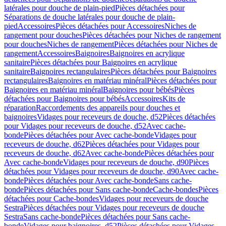
latérales pour douche de plain-pied
Pièces détachées pour
Séparations de douche latérales pour douche de plain-
pied
Accessoires
Pièces détachées pour Accessoires
Niches de
rangement pour douches
Pièces détachées pour Niches de rangement
pour douches
Niches de rangement
Pièces détachées pour Niches de
rangement
Accessoires
Baignoires
Baignoires en acrylique
sanitaire
Pièces détachées pour Baignoires en acrylique
sanitaire
Baignoires rectangulaires
Pièces détachées pour Baignoires
rectangulaires
Baignoires en matériau minéral
Pièces détachées pour
Baignoires en matériau minéral
Baignoires pour bébés
Pièces
détachées pour Baignoires pour bébés
Accessoires
Kits de
réparation
Raccordements des appareils pour douches et
baignoires
Vidages pour receveurs de douche, d52
Pièces détachées
pour Vidages pour receveurs de douche, d52
Avec cache-
bonde
Pièces détachées pour Avec cache-bonde
Vidages pour
receveurs de douche, d62
Pièces détachées pour Vidages pour
receveurs de douche, d62
Avec cache-bonde
Pièces détachées pour
Avec cache-bonde
Vidages pour receveurs de douche, d90
Pièces
détachées pour Vidages pour receveurs de douche, d90
Avec cache-
bonde
Pièces détachées pour Avec cache-bonde
Sans cache-
bonde
Pièces détachées pour Sans cache-bonde
Cache-bondes
Pièces
détachées pour Cache-bondes
Vidages pour receveurs de douche
Sestra
Pièces détachées pour Vidages pour receveurs de douche
Sestra
Sans cache-bonde
Pièces détachées pour Sans cache-
bonde
Vidages pour baignoires, d52
Pièces détachées pour Vidages