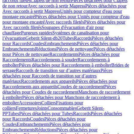
raccords filetés
Clapets de non retour
Pièces détachées pour Clapets
de non retour
Avec raccords à sertir Mapress
Pièces détachées pour
Avec raccords à sertir Mapress
Unités pour compteur d'eau pour
montage encastré
Pièces détachées pour Unités pour compteur d'eau
pour montage encastré
Avec raccords filetés
Pièces détachées pour
Avec raccords filetés
Soupapes d'évacuation d'air pour
chauffage
Purgeurs rapides
Systèmes de canalisation pour
l’évacuation
Geberit Silent-db20
Tubes
Raccords
Pièces détachées
pour Raccords
Coudes
Embranchements
Pièces détachées pour
Embranchements
Réductions
Pièces de nettoyage
Pièces détachées
pour Pièces de nettoyage
Raccordements
Pièces détachées pour
Raccordements
Raccordements à souder
Raccordements à
emboîter
Pièces détachées pour Raccordements à emboîter
Brides de
serrage
Raccords de transition sur d’autres matériaux
Pièces
détachées pour Raccords de transition sur d’autres
matériaux
Raccordements aux appareils
Pièces détachées pour
Raccordements aux appareils
Coudes de raccordement
Pièces
détachées pour Coudes de raccordement
Manchons de raccordement
à emboîter
Pièces détachées pour Manchons de raccordement à
emboîter
Accessoires
Colliers
Fixations pour
colliers
Fermetures
Joints
Consommables
Geberit Silent-
PP
Tubes
Pièces détachées pour Tubes
Raccords
Pièces détachées
pour Raccords
Coudes
Pièces détachées pour
Coudes
Embranchements
Pièces détachées pour
Embranchements
Réductions
Pièces détachées pour