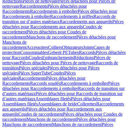
Réductions
Pièces de nettoyage
Pièces détachées pour Pièces de
nettoyage
Raccordements
Pièces détachées pour
Raccordements
Raccordements à emboîter
Pièces détachées pour
Raccordements à emboîter
Raccordements à griffes
Raccords de
transition sur d’autres matériaux
Raccordements aux appareils
Pièces
détachées pour Raccordements aux appareils
Coudes de
raccordement
Pièces détachées pour Coudes de
raccordement
Manchons de raccordement
Pièces détachées pour
Manchons de
raccordement
Accessoires
Colliers
Obturateurs
Joints
Capes de
protection
Consommables
Geberit PE
Tubes
Raccords
Pièces détachées
pour Raccords
Coudes
Embranchements
Réductions
Pièces de
nettoyage
Pièces détachées pour Pièces de nettoyage
Raccords de
transition
Pièces spéciales
Pièces détachées pour Pièces
spéciales
Pièces SuperTube
Coudes
Pièces
spéciales
Raccordements
Pièces détachées pour
Raccordements
Raccords soudés
Raccordements à emboîter
Pièces
détachées pour Raccordements à emboîter
Raccords de transition sur
d’autres matériaux
Pièces détachées pour Raccords de transition sur
d’autres matériaux
Assemblages filetés
Pièces détachées pour
Assemblages filetés
Assemblages de bride
Collerettes
Raccordements
aux appareils
Pièces détachées pour Raccordements aux
appareils
Coudes de raccordement
Pièces détachées pour Coudes de
raccordement
Manchons de raccordement
Pièces détachées pour
Manchons de raccordement
Manchons de raccordement
Pièces