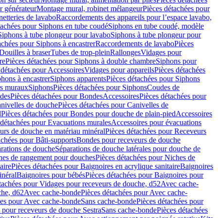
r générateur
Montage mural, robinet mélangeur
Pièces détachées pour
netteries de lavabo
Raccordements des appareils pour l’espace lavabo,
tachées pour Siphons en tube coudé
Siphons en tube coudé, modèle
Siphons à tube plongeur pour lavabo
Siphons à tube plongeur pour
achées pour Siphons à encastrer
Raccordements de lavabo
Pièces
Douilles à braser
Tubes de trop-plein
Rallonges
Vidages pour
re
Pièces détachées pour Siphons à double chambre
Siphons pour
 détachées pour Accessoires
Vidages pour appareils
Pièces détachées
hons à encastrer
Siphons apparents
Pièces détachées pour Siphons
rs muraux
Siphons
Pièces détachées pour Siphons
Coudes de
des
Pièces détachées pour Bondes
Accessoires
Pièces détachées pour
nivelles de douche
Pièces détachées pour Canivelles de
d
Pièces détachées pour Bondes pour douche de plain-pied
Accessoires
 détachées pour Evacuations murales
Accessoires pour évacuations
urs de douche en matériau minéral
Pièces détachées pour Receveurs
achées pour Bâti-supports
Bondes pour receveurs de douche
arations de douche
Séparations de douche latérales pour douche de
hes de rangement pour douches
Pièces détachées pour Niches de
aire
Pièces détachées pour Baignoires en acrylique sanitaire
Baignoires
inéral
Baignoires pour bébés
Pièces détachées pour Baignoires pour
tachées pour Vidages pour receveurs de douche, d52
Avec cache-
che, d62
Avec cache-bonde
Pièces détachées pour Avec cache-
ées pour Avec cache-bonde
Sans cache-bonde
Pièces détachées pour
 pour receveurs de douche Sestra
Sans cache-bonde
Pièces détachées