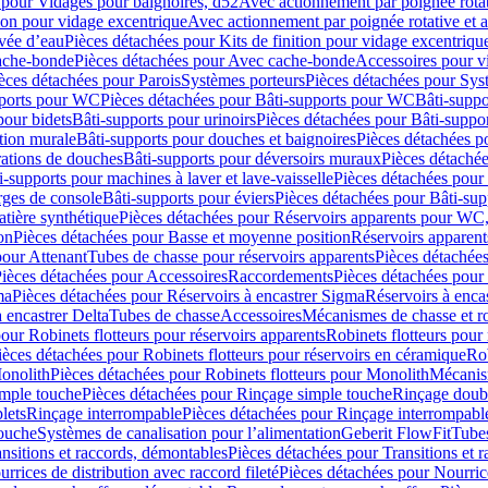
 pour Vidages pour baignoires, d52
Avec actionnement par poignée rota
tion pour vidage excentrique
Avec actionnement par poignée rotative et a
ivée d’eau
Pièces détachées pour Kits de finition pour vidage excentrique
ache-bonde
Pièces détachées pour Avec cache-bonde
Accessoires pour v
èces détachées pour Parois
Systèmes porteurs
Pièces détachées pour Sys
pports pour WC
Pièces détachées pour Bâti-supports pour WC
Bâti-suppo
pour bidets
Bâti-supports pour urinoirs
Pièces détachées pour Bâti-suppor
tion murale
Bâti-supports pour douches et baignoires
Pièces détachées p
rations de douches
Bâti-supports pour déversoirs muraux
Pièces détaché
i-supports pour machines à laver et lave-vaisselle
Pièces détachées pour 
rges de console
Bâti-supports pour éviers
Pièces détachées pour Bâti-sup
tière synthétique
Pièces détachées pour Réservoirs apparents pour WC,
on
Pièces détachées pour Basse et moyenne position
Réservoirs apparent
pour Attenant
Tubes de chasse pour réservoirs apparents
Pièces détachées
ièces détachées pour Accessoires
Raccordements
Pièces détachées pou
ma
Pièces détachées pour Réservoirs à encastrer Sigma
Réservoirs à enc
 encastrer Delta
Tubes de chasse
Accessoires
Mécanismes de chasse et rob
our Robinets flotteurs pour réservoirs apparents
Robinets flotteurs pour 
ièces détachées pour Robinets flotteurs pour réservoirs en céramique
Rob
Monolith
Pièces détachées pour Robinets flotteurs pour Monolith
Mécanis
imple touche
Pièces détachées pour Rinçage simple touche
Rinçage doub
lets
Rinçage interrompable
Pièces détachées pour Rinçage interrompabl
touche
Systèmes de canalisation pour l’alimentation
Geberit FlowFit
Tube
nsitions et raccords, démontables
Pièces détachées pour Transitions et 
rrices de distribution avec raccord fileté
Pièces détachées pour Nourrice