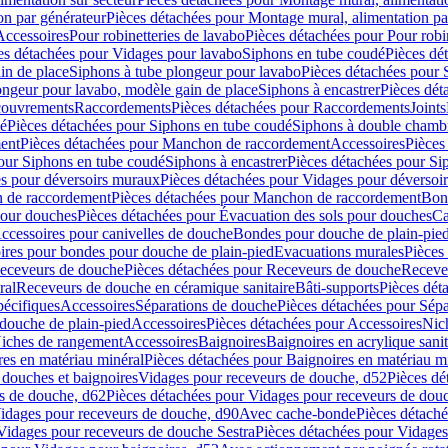
on par générateur
Pièces détachées pour Montage mural, alimentation pa
Accessoires
Pour robinetteries de lavabo
Pièces détachées pour Pour robi
es détachées pour Vidages pour lavabo
Siphons en tube coudé
Pièces dé
in de place
Siphons à tube plongeur pour lavabo
Pièces détachées pour 
ongeur pour lavabo, modèle gain de place
Siphons à encastrer
Pièces dét
ouvrements
Raccordements
Pièces détachées pour Raccordements
Joints
dé
Pièces détachées pour Siphons en tube coudé
Siphons à double chamb
ent
Pièces détachées pour Manchon de raccordement
Accessoires
Pièces
our Siphons en tube coudé
Siphons à encastrer
Pièces détachées pour Sip
s pour déversoirs muraux
Pièces détachées pour Vidages pour déversoi
 de raccordement
Pièces détachées pour Manchon de raccordement
Bon
pour douches
Pièces détachées pour Évacuation des sols pour douches
Ca
ccessoires pour canivelles de douche
Bondes pour douche de plain-pie
ires pour bondes pour douche de plain-pied
Evacuations murales
Pièces
eceveurs de douche
Pièces détachées pour Receveurs de douche
Receve
ral
Receveurs de douche en céramique sanitaire
Bâti-supports
Pièces dét
pécifiques
Accessoires
Séparations de douche
Pièces détachées pour Sép
 douche de plain-pied
Accessoires
Pièces détachées pour Accessoires
Nic
Niches de rangement
Accessoires
Baignoires
Baignoires en acrylique sanit
res en matériau minéral
Pièces détachées pour Baignoires en matériau m
douches et baignoires
Vidages pour receveurs de douche, d52
Pièces dé
s de douche, d62
Pièces détachées pour Vidages pour receveurs de dou
Vidages pour receveurs de douche, d90
Avec cache-bonde
Pièces détach
Vidages pour receveurs de douche Sestra
Pièces détachées pour Vidages