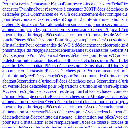
Pour réservoirs à encastrer Kappa
Pour réservoirs à encastrer Delta
Piè
encastrer Twinline
Pour réservoirs à encastrer 300T
Pièces détachées p
détachées pour Commandes de WC à déclenchement électronique du 
pour réservoirs à encastrer Geberit Sigma 12 cm
Pour alimentation sur
Geberit Sigma 8 cm
Pour alimentation sur secteur, pour réservoirs à 
alimentation par piles, pour réservoirs à encastrer Geberit Sigma 12 c
pneumatique du rinçage
Pièces détachées pour Commandes de WC ave
touche
Pièces détachées pour Pour rinçage simple touche
Accessoires
d’installation
Pour commandes de WC à déclenchement électronique d
pneumatique du rinçage
Raccordements
Panneaux sanitaires Geberit M
WC suspendus
Pour WC au sol
Pièces détachées pour Pour WC au sol
bidets
Pour bidets suspendus et au sol
Pièces détachées pour Pour bidet
avec bride
Sans abattant
Pièces détachées pour Sans abattant
Urinoirs, 
apparente ou à encastrer
Pièces détachées pour Pour commande d’urino
d'urinoir intégrée
Pièces détachées pour Pour commande d'urinoir inté
abattant
Séparations d’urinoirs
Pièces détachées pour Séparations d’uri
en verre
Pièces détachées pour Séparations d’urinoirs en verre
Séparati
Accessoires
Siphons et accessoires de siphon
Tubes de chasse, coudes 
dʼurinoir
Montage encastré
Pièces détachées pour Montage encastré
Ave
alimentation sur secteur
Avec déclenchement électronique du rinçage, a
pneumatique du rinçage
Pièces détachées pour Avec déclenchement p
alimentation sur secteur
Pièces détachées pour Avec déclenchement élec
déclenchement électronique du rinçage, alimentation par piles
Avec dé
pour Kits d’installation et de remplacement
Tubes de chasse, coudes de
commande
Raccordements des appareils pour WC, urinoirs et bidets
Vi