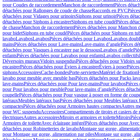
pour Coudes de raccordement
Manchon de raccordement
Pièces détac
détachées pour Rallonges de coude de chasse
Raccords en PVC
Pièce
détachées pour Vidages pour urinoirs
Siphons pour urinoir
Pièces déta
détachées pour Siphons à encastrer
Siphons en tube coudé
Pièces déta
de chasse
Manchon de raccordement
Pièces détachées pour Manchon 
pour bidet
Siphons en tube coudé
Pièces détachées pour Siphons en tu
lavabo
Lavabos
Lavabos
Pièces détachées pour Lavabos
Lavabos doubl
mains
Pièces détachées pour Lave-mains
Lave-mains d’angle
Pièces dé
détachées pour Vasques à encastrer par le dessous
Lavabos d’angle
Piè
enfants
Pièces détachées pour Lavabos pour enfants
Lavabos collectifs
Déversoirs muraux
Vidoirs suspendus
Pièces détachées pour Vidoirs s
encastrer
Pièces détachées pour Éviers à encastrer
Éviers à poser
Pièces
siphons
Accessoires
Cache-bondes
Porte-serviettes
Matériel de fixation
H
lavabo pour meuble avec meuble bas
Pièces détachées pour Packs la
lave-mains
Pièces détachées pour Pour lave-mains
Pour lavabos
Pièces
pour Pour lavabos pour meuble
Pour lave-mains d’angle
Pièces détach
coupelle
Pièces détachées pour Pour vasque à poser en forme de coupe
latéraux
Meubles latéraux bas
Pièces détachées pour Meubles latéraux 
compactes
Pièces détachées pour Armoires hautes compactes
Autres m
pour WC suspendu
Accessoires
Compartiments de tiroirs et casiers de
électriques
Autres accessoires
Miroirs et armoires et toilette
Miroirs
Pièc
Armoires de toilette
Avec éclairage intégré
Pièces détachées pour Avec 
détachées pour Robinetteries de lavabo
Montage sur gorge, alimentatio
pour Montage sur gorge, alimentation par piles
Montage sur gorge, ali
détachées pour Montage sur gorge, robinet mitigeur
Montage mural, al