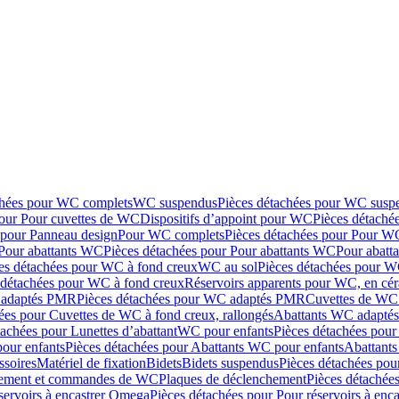
chées pour WC complets
WC suspendus
Pièces détachées pour WC susp
pour Pour cuvettes de WC
Dispositifs d’appoint pour WC
Pièces détaché
 pour Panneau design
Pour WC complets
Pièces détachées pour Pour W
Pour abattants WC
Pièces détachées pour Pour abattants WC
Pour abatt
es détachées pour WC à fond creux
WC au sol
Pièces détachées pour W
 détachées pour WC à fond creux
Réservoirs apparents pour WC, en cér
adaptés PMR
Pièces détachées pour WC adaptés PMR
Cuvettes de WC 
ées pour Cuvettes de WC à fond creux, rallongés
Abattants WC adapt
tachées pour Lunettes d’abattant
WC pour enfants
Pièces détachées pou
our enfants
Pièces détachées pour Abattants WC pour enfants
Abattant
ssoires
Matériel de fixation
Bidets
Bidets suspendus
Pièces détachées pou
hement et commandes de WC
Plaques de déclenchement
Pièces détachée
servoirs à encastrer Omega
Pièces détachées pour Pour réservoirs à enc