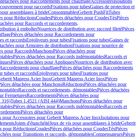
 détachées pour Raccordements pour chauffage
Accessoires
Isolations
couvrement pour raccords
Fixations pour tubes
Gaines de protection et
 pour assemblages à bride
Consommables
Geberit PushFit
Tubes
es pour Réductions
Coudes
Pièces détachées pour Coudes
Tés
Pièces
tachées pour Raccords et raccordements,
tribution à emboîter
Nourrices de distribution avec raccord fileté
Pièces
ffage
Pièces détachées pour Raccordements pour
s et raccords
Enjoliveurs pour tubes
Fixations pour tubes
Gaines de
tachées pour Armoires de distribution
Fixations pour nourrice de
es pour Raccords
Manchons
Pièces détachées pour
tables
Pièces détachées pour Raccords indémontables
Raccords et
iques
Pièces détachées pour Appliques
Nourrices de distribution avec
Raccordements pour chauffage
Pièces détachées pour Raccordements
 tubes et raccords
Enjoliveurs pour tubes
Fixations pour
eberit Mapress Acier Inox
Geberit Mapress Acier Inox
Pièces
Pièces détachées pour Manchons
Réductions
Pièces détachées pour
montables
Raccords et raccordements, démontables
Pièces détachées
ur Fermetures
Raccordements
Pièces détachées pour
 316)
Tubes 1.4521 (AISI 444)
Manchons
Pièces détachées pour
tables
Pièces détachées pour Raccords indémontables
Raccords et
ordements
Pièces détachées pour
s pour Accessoires pour Geberit Mapress Acier Inox
Isolations pour
rdements
Joints d'étanchéité
Jeux de vis pour assemblages à bride
Geberit
s pour Réductions
Coudes
Pièces détachées pour Coudes
Tés
Pièces
achées pour Transitions et raccords, démontables
Compensateurs
Pièces