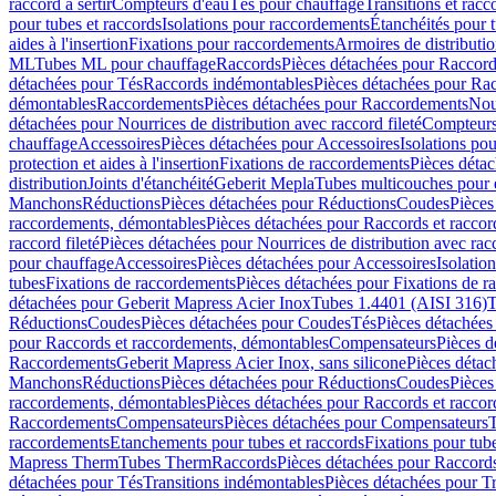
raccord à sertir
Compteurs d'eau
Tés pour chauffage
Transitions et rac
pour tubes et raccords
Isolations pour raccordements
Étanchéités pour t
aides à l'insertion
Fixations pour raccordements
Armoires de distributi
ML
Tubes ML pour chauffage
Raccords
Pièces détachées pour Raccor
détachées pour Tés
Raccords indémontables
Pièces détachées pour Ra
démontables
Raccordements
Pièces détachées pour Raccordements
Nou
détachées pour Nourrices de distribution avec raccord fileté
Compteurs
chauffage
Accessoires
Pièces détachées pour Accessoires
Isolations pou
protection et aides à l'insertion
Fixations de raccordements
Pièces déta
distribution
Joints d'étanchéité
Geberit Mepla
Tubes multicouches pour 
Manchons
Réductions
Pièces détachées pour Réductions
Coudes
Pièces
raccordements, démontables
Pièces détachées pour Raccords et racco
raccord fileté
Pièces détachées pour Nourrices de distribution avec racc
pour chauffage
Accessoires
Pièces détachées pour Accessoires
Isolatio
tubes
Fixations de raccordements
Pièces détachées pour Fixations de 
détachées pour Geberit Mapress Acier Inox
Tubes 1.4401 (AISI 316)
T
Réductions
Coudes
Pièces détachées pour Coudes
Tés
Pièces détachées
pour Raccords et raccordements, démontables
Compensateurs
Pièces 
Raccordements
Geberit Mapress Acier Inox, sans silicone
Pièces détac
Manchons
Réductions
Pièces détachées pour Réductions
Coudes
Pièces
raccordements, démontables
Pièces détachées pour Raccords et racco
Raccordements
Compensateurs
Pièces détachées pour Compensateurs
T
raccordements
Etanchements pour tubes et raccords
Fixations pour tub
Mapress Therm
Tubes Therm
Raccords
Pièces détachées pour Raccord
détachées pour Tés
Transitions indémontables
Pièces détachées pour T