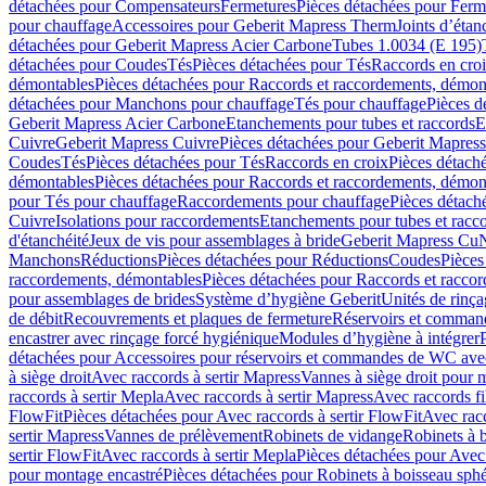
détachées pour Compensateurs
Fermetures
Pièces détachées pour Ferm
pour chauffage
Accessoires pour Geberit Mapress Therm
Joints d’étan
détachées pour Geberit Mapress Acier Carbone
Tubes 1.0034 (E 195)
détachées pour Coudes
Tés
Pièces détachées pour Tés
Raccords en cro
démontables
Pièces détachées pour Raccords et raccordements, démon
détachées pour Manchons pour chauffage
Tés pour chauffage
Pièces d
Geberit Mapress Acier Carbone
Etanchements pour tubes et raccords
E
Cuivre
Geberit Mapress Cuivre
Pièces détachées pour Geberit Mapres
Coudes
Tés
Pièces détachées pour Tés
Raccords en croix
Pièces détach
démontables
Pièces détachées pour Raccords et raccordements, démon
pour Tés pour chauffage
Raccordements pour chauffage
Pièces détach
Cuivre
Isolations pour raccordements
Etanchements pour tubes et racc
d'étanchéité
Jeux de vis pour assemblages à bride
Geberit Mapress Cu
Manchons
Réductions
Pièces détachées pour Réductions
Coudes
Pièces
raccordements, démontables
Pièces détachées pour Raccords et racco
pour assemblages de brides
Système d’hygiène Geberit
Unités de rinç
de débit
Recouvrements et plaques de fermeture
Réservoirs et comman
encastrer avec rinçage forcé hygiénique
Modules d’hygiène à intégrer
détachées pour Accessoires pour réservoirs et commandes de WC avec
à siège droit
Avec raccords à sertir Mapress
Vannes à siège droit pour 
raccords à sertir Mepla
Avec raccords à sertir Mapress
Avec raccords fi
FlowFit
Pièces détachées pour Avec raccords à sertir FlowFit
Avec racc
sertir Mapress
Vannes de prélèvement
Robinets de vidange
Robinets à 
sertir FlowFit
Avec raccords à sertir Mepla
Pièces détachées pour Avec 
pour montage encastré
Pièces détachées pour Robinets à boisseau sph