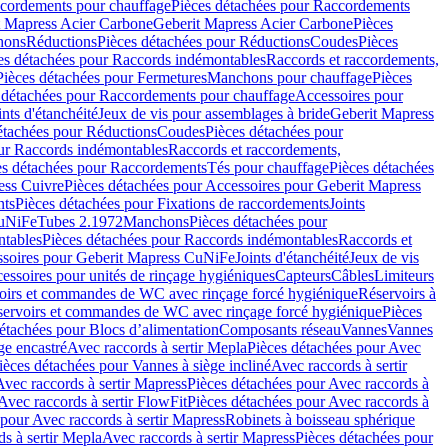
cordements pour chauffage
Pièces détachées pour Raccordements
t Mapress Acier Carbone
Geberit Mapress Acier Carbone
Pièces
hons
Réductions
Pièces détachées pour Réductions
Coudes
Pièces
es détachées pour Raccords indémontables
Raccords et raccordements,
Pièces détachées pour Fermetures
Manchons pour chauffage
Pièces
 détachées pour Raccordements pour chauffage
Accessoires pour
ints d'étanchéité
Jeux de vis pour assemblages à bride
Geberit Mapress
étachées pour Réductions
Coudes
Pièces détachées pour
ur Raccords indémontables
Raccords et raccordements,
es détachées pour Raccordements
Tés pour chauffage
Pièces détachées
ess Cuivre
Pièces détachées pour Accessoires pour Geberit Mapress
nts
Pièces détachées pour Fixations de raccordements
Joints
CuNiFe
Tubes 2.1972
Manchons
Pièces détachées pour
tables
Pièces détachées pour Raccords indémontables
Raccords et
soires pour Geberit Mapress CuNiFe
Joints d'étanchéité
Jeux de vis
essoires pour unités de rinçage hygiéniques
Capteurs
Câbles
Limiteurs
voirs et commandes de WC avec rinçage forcé hygiénique
Réservoirs à
éservoirs et commandes de WC avec rinçage forcé hygiénique
Pièces
étachées pour Blocs d’alimentation
Composants réseau
Vannes
Vannes
ge encastré
Avec raccords à sertir Mepla
Pièces détachées pour Avec
ièces détachées pour Vannes à siège incliné
Avec raccords à sertir
Avec raccords à sertir Mapress
Pièces détachées pour Avec raccords à
Avec raccords à sertir FlowFit
Pièces détachées pour Avec raccords à
 pour Avec raccords à sertir Mapress
Robinets à boisseau sphérique
s à sertir Mepla
Avec raccords à sertir Mapress
Pièces détachées pour