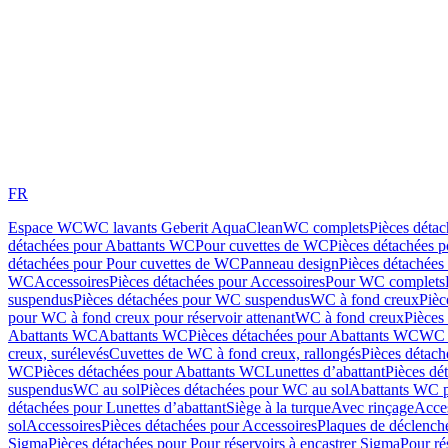
FR
Espace WC
WC lavants Geberit AquaClean
WC complets
Pièces déta
détachées pour Abattants WC
Pour cuvettes de WC
Pièces détachées 
détachées pour Pour cuvettes de WC
Panneau design
Pièces détachées
WC
Accessoires
Pièces détachées pour Accessoires
Pour WC complets
suspendus
Pièces détachées pour WC suspendus
WC à fond creux
Pièc
pour WC à fond creux pour réservoir attenant
WC à fond creux
Pièces
Abattants WC
Abattants WC
Pièces détachées pour Abattants WC
WC 
creux, surélevés
Cuvettes de WC à fond creux, rallongés
Pièces détach
WC
Pièces détachées pour Abattants WC
Lunettes d’abattant
Pièces dé
suspendus
WC au sol
Pièces détachées pour WC au sol
Abattants WC p
détachées pour Lunettes d’abattant
Siège à la turque
Avec rinçage
Acce
sol
Accessoires
Pièces détachées pour Accessoires
Plaques de déclenc
Sigma
Pièces détachées pour Pour réservoirs à encastrer Sigma
Pour ré