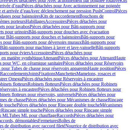
tive
Pièces détachées pour Avec actionnement par poignée rotative
Kits
rrivée d’eau
Pièces détachées pour Avec actionnement par poignée
 et arrivée d’eau
Avec déclenchement par pression PushControl
Pièces
idages pour baignoires
Kits de raccordement
Bouchons de
tèmes porteurs
Habillages
Accessoires
Pièces détachées pour
rts pour lavabos
Pièces détachées pour Bâti-supports pour
ts pour urinoirs
Bâti-supports pour douches avec évacuation
our Bâti-supports pour douches et baignoires
Bâti-supports pour
es pour Bâti-supports pour déversoirs muraux
Bâti-supports pour
Bâti-supports pour machines à laver et lave-vaisselle
Bâti-supports
ports pour éviers
Accessoires
Pièces détachées pour
 en matière synthétique
Attenant
Pièces détachées pour Attenant
Haute
s pour WC, en céramique sanitaire
Pièces détachées pour Réservoirs
 pour Tubes de chasse pour réservoirs apparents
Haute position
Pièces
r Raccordements
Joints
Fixations
Manchettes
Mamelons, rosaces et
astrer Omega
Pièces détachées pour Réservoirs à encastrer
inets flotteurs
Robinets flotteurs
Pièces détachées pour Robinets
réservoirs à encastrer
Pièces détachées pour Robinets flotteurs pour
inets flotteurs pour réservoirs, universels
Pièces détachées pour
mes de chasse
Pièces détachées pour Mécanismes de chasse
Rinçage
le touche
Pièces détachées pour Rinçage double touche
Mécanismes
e
Rinçage simple touche
Pièces détachées pour Rinçage simple
s ML
Tubes ML pour chauffage
Raccords
Pièces détachées pour
raccords, démontables
Fermetures
Boîtes de
s de distribution avec raccord fileté
Nourrice de distribution avec