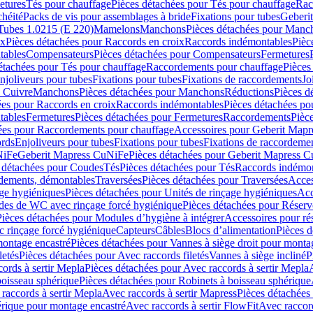
etures
Tés pour chauffage
Pièces détachées pour Tés pour chauffage
Rac
chéité
Packs de vis pour assemblages à bride
Fixations pour tubes
Geberi
Tubes 1.0215 (E 220)
Mamelons
Manchons
Pièces détachées pour Manc
ix
Pièces détachées pour Raccords en croix
Raccords indémontables
Pièc
tables
Compensateurs
Pièces détachées pour Compensateurs
Fermetures
étachées pour Tés pour chauffage
Raccordements pour chauffage
Pièces
njoliveurs pour tubes
Fixations pour tubes
Fixations de raccordements
Jo
s Cuivre
Manchons
Pièces détachées pour Manchons
Réductions
Pièces d
ées pour Raccords en croix
Raccords indémontables
Pièces détachées po
tables
Fermetures
Pièces détachées pour Fermetures
Raccordements
Pièc
ées pour Raccordements pour chauffage
Accessoires pour Geberit Mapr
ords
Enjoliveurs pour tubes
Fixations pour tubes
Fixations de raccordeme
NiFe
Geberit Mapress CuNiFe
Pièces détachées pour Geberit Mapress 
 détachées pour Coudes
Tés
Pièces détachées pour Tés
Raccords indémon
rdements, démontables
Traversées
Pièces détachées pour Traversées
Acces
age hygiéniques
Pièces détachées pour Unités de rinçage hygiéniques
Acc
des de WC avec rinçage forcé hygiénique
Pièces détachées pour Réser
Pièces détachées pour Modules d’hygiène à intégrer
Accessoires pour r
 rinçage forcé hygiénique
Capteurs
Câbles
Blocs d’alimentation
Pièces d
montage encastré
Pièces détachées pour Vannes à siège droit pour monta
letés
Pièces détachées pour Avec raccords filetés
Vannes à siège incliné
P
ords à sertir Mepla
Pièces détachées pour Avec raccords à sertir Mepla
boisseau sphérique
Pièces détachées pour Robinets à boisseau sphérique
raccords à sertir Mepla
Avec raccords à sertir Mapress
Pièces détachées
érique pour montage encastré
Avec raccords à sertir FlowFit
Avec raccord