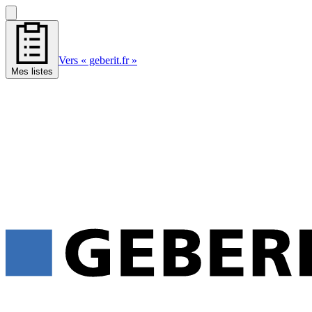
Vers « geberit.fr »
Mes listes