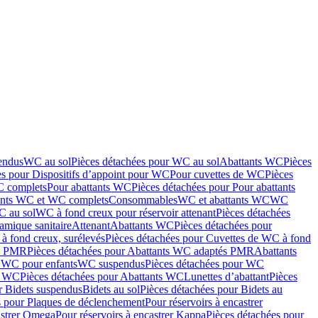
endus
WC au sol
Pièces détachées pour WC au sol
Abattants WC
Pièces
es pour Dispositifs d’appoint pour WC
Pour cuvettes de WC
Pièces
C complets
Pour abattants WC
Pièces détachées pour Pour abattants
ants WC et WC complets
Consommables
WC et abattants WC
WC
C au sol
WC à fond creux pour réservoir attenant
Pièces détachées
amique sanitaire
Attenant
Abattants WC
Pièces détachées pour
à fond creux, surélevés
Pièces détachées pour Cuvettes de WC à fond
és PMR
Pièces détachées pour Abattants WC adaptés PMR
Abattants
r WC pour enfants
WC suspendus
Pièces détachées pour WC
s WC
Pièces détachées pour Abattants WC
Lunettes d’abattant
Pièces
r Bidets suspendus
Bidets au sol
Pièces détachées pour Bidets au
s pour Plaques de déclenchement
Pour réservoirs à encastrer
astrer Omega
Pour réservoirs à encastrer Kappa
Pièces détachées pour