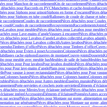
hées pour Manchon de raccordement
Kits de raccordement
Pièces détach
s détachées pour Raccords en PVC
Manchettes et cache-boulons
Raccord
chées pour Siphons pour urinoir
Siphons en forme d’escargot
Pièces dét
chées pour Siphons en tube coudé
Rallonges de coude de chasse et tube 
de raccordement
Coudes de raccordement
Pièces détachées pour Coudes
be coudé
Coudes de raccordement
Recouvrements
Raccordements
Joints
D
es
Lavabos pour meubles
Pièces détachées pour Lavabos pour meubles
V
tachées pour Lave-mains d’angle
Vasques à encastrer
Pièces détachées p
ces détachées pour Lavabos d’angle
Lavabos collectifs
Lavabos adapté
Pièces détachées pour Lavabos collectifs
Autres lavabos
Pièces détachée
uspendus
Timbres dʼoffice
Pièces détachées pour Timbres dʼoffice
Cuves d
 détachées pour Éviers à poser
Accessoires
Colonnes
Pièces détachées p
abillages cache-siphons
Equerres de montage
Couvre-joints
Dosserets
Ki
vabo pour meuble avec meuble bas
Meubles de salle de bains
Meubles bas
 détachées pour Pour lavabos
Pour lavabos doubles
Pièces détachées pou
ées pour Pour lave-mains d’angle
Plans pour vasques
Pièces détachées p
lle
Pour vasque à poser rectangulaire
Pièces détachées pour Pour vasque
bas
Colonnes hautes
Pièces détachées pour Colonnes hautes
Colonnes mi
eubles
Pièces détachées pour Autres meubles
Étagères murales
Pièces dé
 rangement
Porte-serviettes et crochets porte-serviettes
Éléments d’éclaira
es détachées pour Miroirs
Avec éclairage intégré
Pièces détachées pour A
éclairage intégré
Accessoires
Éléments d’éclairage
Poignées
Autres acces
n sur secteur
Pièces détachées pour Montage sur gorge, alimentation sur
mentation par générateur
Pièces détachées pour Montage sur gorge, alim
imentation sur secteur
Pièces détachées pour Montage mural, alimentatio