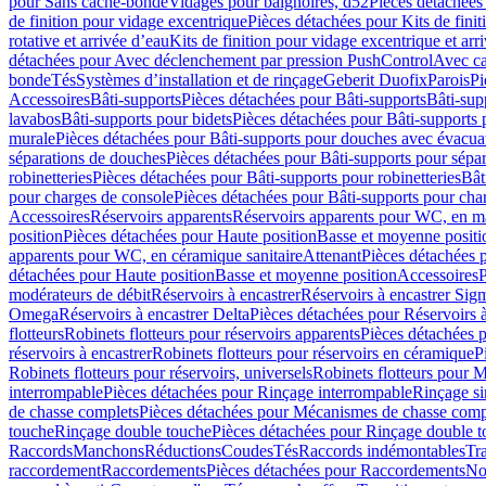
pour Sans cache-bonde
Vidages pour baignoires, d52
Pièces détachées
de finition pour vidage excentrique
Pièces détachées pour Kits de fini
rotative et arrivée d’eau
Kits de finition pour vidage excentrique et arr
détachées pour Avec déclenchement par pression PushControl
Avec c
bonde
Tés
Systèmes d’installation et de rinçage
Geberit Duofix
Parois
Pi
Accessoires
Bâti-supports
Pièces détachées pour Bâti-supports
Bâti-su
lavabos
Bâti-supports pour bidets
Pièces détachées pour Bâti-supports 
murale
Pièces détachées pour Bâti-supports pour douches avec évacua
séparations de douches
Pièces détachées pour Bâti-supports pour sépa
robinetteries
Pièces détachées pour Bâti-supports pour robinetteries
Bât
pour charges de console
Pièces détachées pour Bâti-supports pour cha
Accessoires
Réservoirs apparents
Réservoirs apparents pour WC, en ma
position
Pièces détachées pour Haute position
Basse et moyenne positi
apparents pour WC, en céramique sanitaire
Attenant
Pièces détachées 
détachées pour Haute position
Basse et moyenne position
Accessoires
P
modérateurs de débit
Réservoirs à encastrer
Réservoirs à encastrer Sig
Omega
Réservoirs à encastrer Delta
Pièces détachées pour Réservoirs à
flotteurs
Robinets flotteurs pour réservoirs apparents
Pièces détachées p
réservoirs à encastrer
Robinets flotteurs pour réservoirs en céramique
P
Robinets flotteurs pour réservoirs, universels
Robinets flotteurs pour 
interrompable
Pièces détachées pour Rinçage interrompable
Rinçage s
de chasse complets
Pièces détachées pour Mécanismes de chasse comp
touche
Rinçage double touche
Pièces détachées pour Rinçage double 
Raccords
Manchons
Réductions
Coudes
Tés
Raccords indémontables
Tra
raccordement
Raccordements
Pièces détachées pour Raccordements
Nou