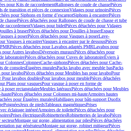
ées pour Kits de raccordement
Rallonges de coude de chasse
Pièces
s de transition et pièces de connexion
Vidages pour urinoirs
Pièces
achées pour Siphons en forme d’escargot
Siphons à encastrer
Pièces
de chasse
Pièces détachées pour Rallonges de coude de chasse et tube
 de raccordement
Vidages pour bidet
Pièces détachées pour Vidages
ouilles à braser
Pièces détachées pour Douilles à braser
Espace
asques à poser
Pièces détachées pour Vasques à poser
Lave-
our Vasques à encastrer
Vasques à encastrer par le dessous
Pièces
s PMR
Pièces détachées pour Lavabos adaptés PMR
Lavabos pour
s pour Autres lavabos
Déversoirs muraux
Pièces détachées pour
e laboratoire
Pièces détachées pour Cuves de laboratoire
Éviers à
our Colonnes
Colonnes
Cache-siphons
Pièces détachées pour Cache-
ts de consoles
Étagères murales
Packs lavabo avec meuble bas
Packs
 pour lavabo
Pièces détachées pour Meubles bas pour lavabo
Pour
r Pour lavabos doubles
Pour lavabos pour meuble
Pièces détachées
our Plans pour vasques
Pour vasque à poser en forme de
 à poser rectangulaire
Meubles latéraux
Pièces détachées pour Meubles
-haute
Pièces détachées pour Colonnes mi-haute
Armoires hautes
tachées pour Étagères murales
Habillages pour bâti-support Duofix
ge
Poignées
Jeux de pieds
Tableaux magnétiques
Prises
vec éclairage intégré
Armoires de toilette
Pièces détachées pour
soires
Prises électriques
Robinetteries
Robinetteries de lavabo
Pièces
 secteur
Montage sur gorge, alimentation par piles
Pièces détachées
entation par générateur
Montage sur gorge, robinet mitigeur
Pièces
n sur secteur
Montage mural, alimentation par piles
Pièces détachées