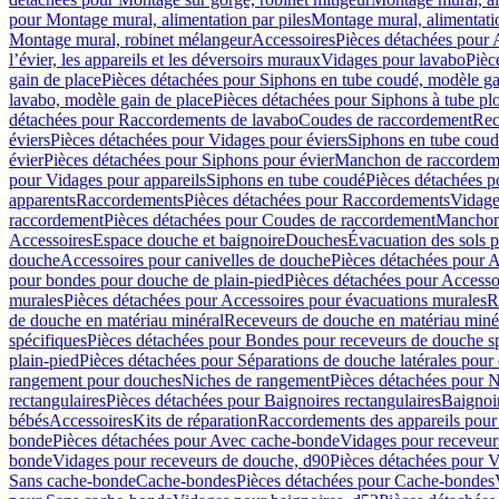
pour Montage mural, alimentation par piles
Montage mural, alimentati
Montage mural, robinet mélangeur
Accessoires
Pièces détachées pour 
l’évier, les appareils et les déversoirs muraux
Vidages pour lavabo
Pièc
gain de place
Pièces détachées pour Siphons en tube coudé, modèle ga
lavabo, modèle gain de place
Pièces détachées pour Siphons à tube pl
détachées pour Raccordements de lavabo
Coudes de raccordement
Rec
éviers
Pièces détachées pour Vidages pour éviers
Siphons en tube cou
évier
Pièces détachées pour Siphons pour évier
Manchon de raccordem
pour Vidages pour appareils
Siphons en tube coudé
Pièces détachées p
apparents
Raccordements
Pièces détachées pour Raccordements
Vidage
raccordement
Pièces détachées pour Coudes de raccordement
Manchon
Accessoires
Espace douche et baignoire
Douches
Évacuation des sols 
douche
Accessoires pour canivelles de douche
Pièces détachées pour A
pour bondes pour douche de plain-pied
Pièces détachées pour Accesso
murales
Pièces détachées pour Accessoires pour évacuations murales
R
de douche en matériau minéral
Receveurs de douche en matériau miné
spécifiques
Pièces détachées pour Bondes pour receveurs de douche s
plain-pied
Pièces détachées pour Séparations de douche latérales pour
rangement pour douches
Niches de rangement
Pièces détachées pour 
rectangulaires
Pièces détachées pour Baignoires rectangulaires
Baignoi
bébés
Accessoires
Kits de réparation
Raccordements des appareils pour 
bonde
Pièces détachées pour Avec cache-bonde
Vidages pour receveur
bonde
Vidages pour receveurs de douche, d90
Pièces détachées pour 
Sans cache-bonde
Cache-bondes
Pièces détachées pour Cache-bondes