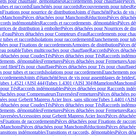
cords pour chauffage, démontables
Raccordements pour chauffage
Pièces
ubes et raccords
Étanchéités pour raccords
Recouvrements pour tubes
Re
on
Fixations pour nourrice de distribution
Joints d’étanchéité
Packs de vis
ds
Manchons
Pièces détachées pour Manchons
Réductions
Pièces détaché
ccords indémontables
Raccords et raccordements, démontables
Pièces dé
rrices de distribution à emboîter
Pièces détachées pour Nourrices de dis
 d'eau
Pièces détachées pour Compteurs d'eau
Raccordements pour chau
r tubes et raccords
Isolations pour raccordements
Etanchements pour tube
chées pour Fixations de raccordements
Armoires de distribution
Pièces dé
eau potable
Tubes multicouches pour chauffage
Raccords
Pièces détaché
 détachées pour Coudes
Tés
Pièces détachées pour Tés
Raccords indémon
rdements, démontables
Fermetures
Pièces détachées pour Fermetures
Appl
ord fileté
Tés pour chauffage
Pièces détachées pour Tés pour chauffage
ns pour tubes et raccords
Isolations pour raccordements
Etanchements pour
raccordements
Joints d'étanchéité
Jeux de vis pour assemblages de brides
G
ubes 1.4521 (AISI 444)
Tubes 1.4301 (AISI 304)
Mamelons
Manchons
 pour Tés
Raccords indémontables
Pièces détachées pour Raccords indé
détachées pour Compensateurs
Traversées
Fermetures
Pièces détachées po
hées pour Geberit Mapress Acier Inox, sans silicone
Tubes 1.4401 (AISI
 détachées pour Coudes
Tés
Pièces détachées pour Tés
Raccords indémon
rdements, démontables
Fermetures
Pièces détachées pour Fermetures
Racc
raversées
Accessoires pour Geberit Mapress Acier Inox
Pièces détachée
es
Fixations de raccordements
Pièces détachées pour Fixations de racco
s
Manchons
Pièces détachées pour Manchons
Réductions
Pièces détachée
ransitions indémontables
Transitions et raccords, démontables
Pièces dét