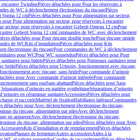
à encastrer Twinline
Pièces détachées pour Pour les réservoirs à
es de WC à déclenchement électronique du rinçage
Pièces
rit Sigma 12 cm
Pièces détachées pour Pour alimentation sur secteur,
 pour Pour alimentation sur secteur, pour réservoirs à encastrer
ur secteur, pour réservoirs à encastrer Geberit Omega 12 cm
Pour
encastrer Geberit Sigma 12 cm
Commandes de WC avec déclenchement
ièces détachées pour Pour rinçage double touche
Pour rinçage simple
mandes de WC
Kits d’installation
Pièces détachées pour Kits
nt électronique du rinçage
Pour commandes de WC à déclenchement
anitaires pour WC
Pour WC suspendus
Pièces détachées pour Pour
sanitaires pour bidets
Pièces détachées pour Panneaux sanitaires pour
ec bride
Pièces détachées pour Urinoirs, fonctionnement avec rinçage,
 fonctionnement avec rinçage, sans bride
Pour commande d’urinoir
étachées pour Avec commande d'urinoir intégrée
Pour commande
fonctionnement sans eau
Sans abattant
Pièces détachées pour Sans
 Séparations d’urinoirs en matière synthétique
Séparations d’urinoirs
d’urinoirs en céramique sanitaire
Accessoires
Pièces détachées pour
chasse et raccords
Matériel de fixation
Habillages latéraux
Commandes
es détachées pour Avec déclenchement électronique du rinçage,
ique du rinçage, alimentation par piles
Avec déclenchement
age en apparent
Avec déclenchement électronique du rinçage,
onique du rinçage, alimentation par piles
Pièces détachées pour Avec
 Accessoires
Kits d’installation et de remplacement
Pièces détachées
novation
Plaques de fermeture
Autres accessoires
Aides à la
ur WC et vidoirs suspendus
Coudes de raccordement
Pièces détachées