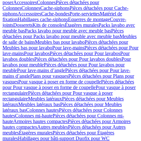
poser
Accessoires
Colonnes
Pièces détachées pour
Colonnes
Colonnes
Cache-siphons
Pièces détachées pour Cache-
siphons
Accessoires
Cache-bondes
Porte-serviettes
Matériel de
fixation
Habillages cache-siphons
Equerres de montage
Couvre-
joints
Dosserets
Kits de consoles
Étagères murales
Packs lavabo avec
meuble bas
Packs lavabo pour meuble avec meuble bas
Pièces
détachées pour Packs lavabo pour meuble avec meuble bas
Meubles
de salle de bains
Meubles bas pour lavabo
Pièces détachées pour
Meubles bas pour lavabo
Pour lave-mains
Pièces détachées pour Pour
lave-mains
Pour lavabos
Pièces détachées pour Pour lavabos
Pour
lavabos doubles
Pièces détachées pour Pour lavabos doubles
Pour
lavabos pour meuble
Pièces détachées pour Pour lavabos pour
meuble
Pour lave-mains d’angle
Pièces détachées pour Pour lave-
mains d’angle
Plans pour vasques
Pièces détachées pour Plans pour
vasques
Pour vasque à poser en forme de coupelle
Pièces détachées
pour Pour vasque à poser en forme de coupelle
Pour vasque à poser
rectangulaire
Pièces détachées pour Pour vasque à poser
rectangulaire
Meubles latéraux
Pièces détachées pour Meubles
latéraux
Meubles latéraux bas
Pièces détachées pour Meubles
latéraux bas
Colonnes hautes
Pièces détachées pour Colonnes
hautes
Colonnes mi-haute
Pièces détachées pour Colonnes mi-
haute
Armoires hautes compactes
Pièces détachées pour Armoires
hautes compactes
Autres meubles
Pièces détachées pour Autres
meubles
Étagères murales
Pièces détachées pour Étagères
murales
Habillages pour bâti-support Duofix pour WC