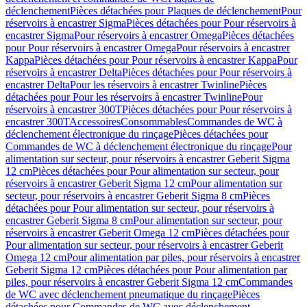
déclenchement
Pièces détachées pour Plaques de déclenchement
Pour
réservoirs à encastrer Sigma
Pièces détachées pour Pour réservoirs à
encastrer Sigma
Pour réservoirs à encastrer Omega
Pièces détachées
pour Pour réservoirs à encastrer Omega
Pour réservoirs à encastrer
Kappa
Pièces détachées pour Pour réservoirs à encastrer Kappa
Pour
réservoirs à encastrer Delta
Pièces détachées pour Pour réservoirs à
encastrer Delta
Pour les réservoirs à encastrer Twinline
Pièces
détachées pour Pour les réservoirs à encastrer Twinline
Pour
réservoirs à encastrer 300T
Pièces détachées pour Pour réservoirs à
encastrer 300T
Accessoires
Consommables
Commandes de WC à
déclenchement électronique du rinçage
Pièces détachées pour
Commandes de WC à déclenchement électronique du rinçage
Pour
alimentation sur secteur, pour réservoirs à encastrer Geberit Sigma
12 cm
Pièces détachées pour Pour alimentation sur secteur, pour
réservoirs à encastrer Geberit Sigma 12 cm
Pour alimentation sur
secteur, pour réservoirs à encastrer Geberit Sigma 8 cm
Pièces
détachées pour Pour alimentation sur secteur, pour réservoirs à
encastrer Geberit Sigma 8 cm
Pour alimentation sur secteur, pour
réservoirs à encastrer Geberit Omega 12 cm
Pièces détachées pour
Pour alimentation sur secteur, pour réservoirs à encastrer Geberit
Omega 12 cm
Pour alimentation par piles, pour réservoirs à encastrer
Geberit Sigma 12 cm
Pièces détachées pour Pour alimentation par
piles, pour réservoirs à encastrer Geberit Sigma 12 cm
Commandes
de WC avec déclenchement pneumatique du rinçage
Pièces
détachées pour Commandes de WC avec déclenchement