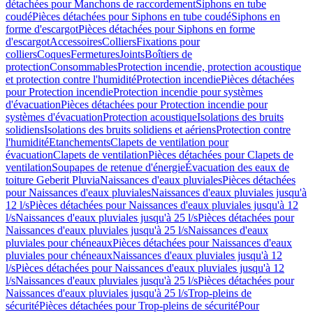
détachées pour Manchons de raccordement
Siphons en tube
coudé
Pièces détachées pour Siphons en tube coudé
Siphons en
forme d'escargot
Pièces détachées pour Siphons en forme
d'escargot
Accessoires
Colliers
Fixations pour
colliers
Coques
Fermetures
Joints
Boîtiers de
protection
Consommables
Protection incendie, protection acoustique
et protection contre l'humidité
Protection incendie
Pièces détachées
pour Protection incendie
Protection incendie pour systèmes
d'évacuation
Pièces détachées pour Protection incendie pour
systèmes d'évacuation
Protection acoustique
Isolations des bruits
solidiens
Isolations des bruits solidiens et aériens
Protection contre
l'humidité
Etanchements
Clapets de ventilation pour
évacuation
Clapets de ventilation
Pièces détachées pour Clapets de
ventilation
Soupapes de retenue d'énergie
Évacuation des eaux de
toiture Geberit Pluvia
Naissances d'eaux pluviales
Pièces détachées
pour Naissances d'eaux pluviales
Naissances d'eaux pluviales jusqu'à
12 l/s
Pièces détachées pour Naissances d'eaux pluviales jusqu'à 12
l/s
Naissances d'eaux pluviales jusqu'à 25 l/s
Pièces détachées pour
Naissances d'eaux pluviales jusqu'à 25 l/s
Naissances d'eaux
pluviales pour chéneaux
Pièces détachées pour Naissances d'eaux
pluviales pour chéneaux
Naissances d'eaux pluviales jusqu'à 12
l/s
Pièces détachées pour Naissances d'eaux pluviales jusqu'à 12
l/s
Naissances d'eaux pluviales jusqu'à 25 l/s
Pièces détachées pour
Naissances d'eaux pluviales jusqu'à 25 l/s
Trop-pleins de
sécurité
Pièces détachées pour Trop-pleins de sécurité
Pour