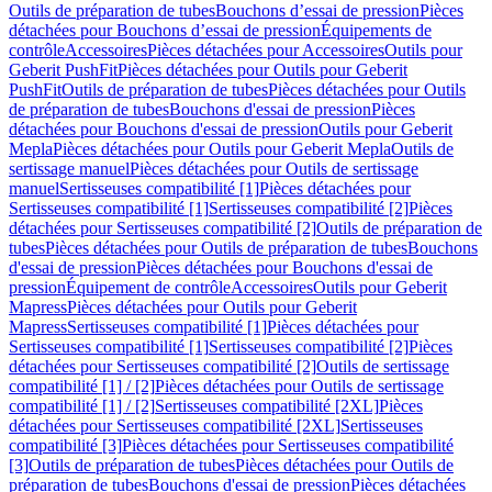
Outils de préparation de tubes
Bouchons d’essai de pression
Pièces
détachées pour Bouchons d’essai de pression
Équipements de
contrôle
Accessoires
Pièces détachées pour Accessoires
Outils pour
Geberit PushFit
Pièces détachées pour Outils pour Geberit
PushFit
Outils de préparation de tubes
Pièces détachées pour Outils
de préparation de tubes
Bouchons d'essai de pression
Pièces
détachées pour Bouchons d'essai de pression
Outils pour Geberit
Mepla
Pièces détachées pour Outils pour Geberit Mepla
Outils de
sertissage manuel
Pièces détachées pour Outils de sertissage
manuel
Sertisseuses compatibilité [1]
Pièces détachées pour
Sertisseuses compatibilité [1]
Sertisseuses compatibilité [2]
Pièces
détachées pour Sertisseuses compatibilité [2]
Outils de préparation de
tubes
Pièces détachées pour Outils de préparation de tubes
Bouchons
d'essai de pression
Pièces détachées pour Bouchons d'essai de
pression
Équipement de contrôle
Accessoires
Outils pour Geberit
Mapress
Pièces détachées pour Outils pour Geberit
Mapress
Sertisseuses compatibilité [1]
Pièces détachées pour
Sertisseuses compatibilité [1]
Sertisseuses compatibilité [2]
Pièces
détachées pour Sertisseuses compatibilité [2]
Outils de sertissage
compatibilité [1] / [2]
Pièces détachées pour Outils de sertissage
compatibilité [1] / [2]
Sertisseuses compatibilité [2XL]
Pièces
détachées pour Sertisseuses compatibilité [2XL]
Sertisseuses
compatibilité [3]
Pièces détachées pour Sertisseuses compatibilité
[3]
Outils de préparation de tubes
Pièces détachées pour Outils de
préparation de tubes
Bouchons d'essai de pression
Pièces détachées