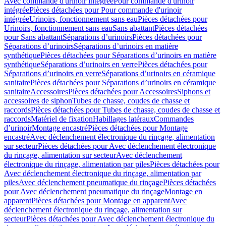
Avec commande d'urinoir intégrée
Pour commande d'urinoir
intégrée
Pièces détachées pour Pour commande d'urinoir
intégrée
Urinoirs, fonctionnement sans eau
Pièces détachées pour
Urinoirs, fonctionnement sans eau
Sans abattant
Pièces détachées
pour Sans abattant
Séparations d’urinoirs
Pièces détachées pour
Séparations d’urinoirs
Séparations d’urinoirs en matière
synthétique
Pièces détachées pour Séparations d’urinoirs en matière
synthétique
Séparations d’urinoirs en verre
Pièces détachées pour
Séparations d’urinoirs en verre
Séparations d’urinoirs en céramique
sanitaire
Pièces détachées pour Séparations d’urinoirs en céramique
sanitaire
Accessoires
Pièces détachées pour Accessoires
Siphons et
accessoires de siphon
Tubes de chasse, coudes de chasse et
raccords
Pièces détachées pour Tubes de chasse, coudes de chasse et
raccords
Matériel de fixation
Habillages latéraux
Commandes
dʼurinoir
Montage encastré
Pièces détachées pour Montage
encastré
Avec déclenchement électronique du rinçage, alimentation
sur secteur
Pièces détachées pour Avec déclenchement électronique
du rinçage, alimentation sur secteur
Avec déclenchement
électronique du rinçage, alimentation par piles
Pièces détachées pour
Avec déclenchement électronique du rinçage, alimentation par
piles
Avec déclenchement pneumatique du rinçage
Pièces détachées
pour Avec déclenchement pneumatique du rinçage
Montage en
apparent
Pièces détachées pour Montage en apparent
Avec
déclenchement électronique du rinçage, alimentation sur
secteur
Pièces détachées pour Avec déclenchement électronique du