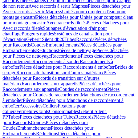
raccords filetés
Clapets de non retour
Pièces détachées pour Clapets
de non retour
Avec raccords à sertir Mapress
Pièces détachées pour
Avec raccords à sertir Mapress
Unités pour compteur d'eau pour
montage encastré
Pièces détachées pour Unités pour compteur d'eau
pour montage encastré
Avec raccords filetés
Pièces détachées pour
Avec raccords filetés
Soupapes d'évacuation d'air pour
chauffage
Purgeurs rapides
Systèmes de canalisation pour
l’évacuation
Geberit Silent-db20
Tubes
Raccords
Pièces détachées
pour Raccords
Coudes
Embranchements
Pièces détachées pour
Embranchements
Réductions
Pièces de nettoyage
Pièces détachées
pour Pièces de nettoyage
Raccordements
Pièces détachées pour
Raccordements
Raccordements à souder
Raccordements à
emboîter
Pièces détachées pour Raccordements à emboîter
Brides de
serrage
Raccords de transition sur d’autres matériaux
Pièces
détachées pour Raccords de transition sur d’autres
matériaux
Raccordements aux appareils
Pièces détachées pour
Raccordements aux appareils
Coudes de raccordement
Pièces
détachées pour Coudes de raccordement
Manchons de raccordement
à emboîter
Pièces détachées pour Manchons de raccordement à
emboîter
Accessoires
Colliers
Fixations pour
colliers
Fermetures
Joints
Consommables
Geberit Silent-
PP
Tubes
Pièces détachées pour Tubes
Raccords
Pièces détachées
pour Raccords
Coudes
Pièces détachées pour
Coudes
Embranchements
Pièces détachées pour
Embranchements
Réductions
Pièces détachées pour