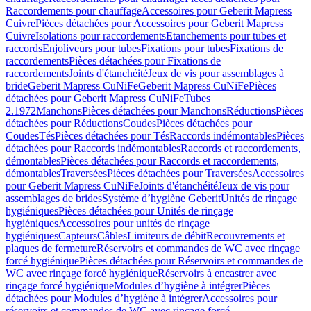
Raccordements pour chauffage
Accessoires pour Geberit Mapress
Cuivre
Pièces détachées pour Accessoires pour Geberit Mapress
Cuivre
Isolations pour raccordements
Etanchements pour tubes et
raccords
Enjoliveurs pour tubes
Fixations pour tubes
Fixations de
raccordements
Pièces détachées pour Fixations de
raccordements
Joints d'étanchéité
Jeux de vis pour assemblages à
bride
Geberit Mapress CuNiFe
Geberit Mapress CuNiFe
Pièces
détachées pour Geberit Mapress CuNiFe
Tubes
2.1972
Manchons
Pièces détachées pour Manchons
Réductions
Pièces
détachées pour Réductions
Coudes
Pièces détachées pour
Coudes
Tés
Pièces détachées pour Tés
Raccords indémontables
Pièces
détachées pour Raccords indémontables
Raccords et raccordements,
démontables
Pièces détachées pour Raccords et raccordements,
démontables
Traversées
Pièces détachées pour Traversées
Accessoires
pour Geberit Mapress CuNiFe
Joints d'étanchéité
Jeux de vis pour
assemblages de brides
Système d’hygiène Geberit
Unités de rinçage
hygiéniques
Pièces détachées pour Unités de rinçage
hygiéniques
Accessoires pour unités de rinçage
hygiéniques
Capteurs
Câbles
Limiteurs de débit
Recouvrements et
plaques de fermeture
Réservoirs et commandes de WC avec rinçage
forcé hygiénique
Pièces détachées pour Réservoirs et commandes de
WC avec rinçage forcé hygiénique
Réservoirs à encastrer avec
rinçage forcé hygiénique
Modules d’hygiène à intégrer
Pièces
détachées pour Modules d’hygiène à intégrer
Accessoires pour
réservoirs et commandes de WC avec rinçage forcé