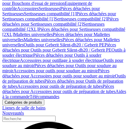
pour Bouchons d'essai de pression
Equipement de
contrôle
Accessoires
Sertisseuses
Pièces détachées pour
Sertisseuses
Sertisseuses compatibilité [1]
Pièces détachées pour
Sertisseuses compatibilité [1]
Sertisseuses compatibilité [2]
Pièces
détachées pour Sertisseuses compatibilité [2]
Sertisseuses
compatibilité [2XL]
Pièces détachées pour Sertisseuses compatibilité
[2XL]
Mallettes universelles
Pièces détachées pour Mallettes
universelles
Mallettes universelles
Pièces détachées pour Mallettes
universelles
Outils pour Geberit Silent-db20 / Geberit PE
Pièces
détachées pour Outils pour Geberit Silent-db20 / Geberit PE
Outils à
souder électrique
Pièces détachées pour Outils à souder
électrique
Accessoires pour outillage à souder électrique
Outils pour
soudure au miroir
Pièces détachées pour Outils pour soudure au
miroir
Accessoires pour outils pour soudure au miroir
Pièces
détachées pour Accessoires pour outils pour soudure au miroir
Outils
de préparation de tubes
Pièces détachées pour Outils de préparation
de tubes
Accessoires pour outils de préparation de tubes
Pièces
détachées pour Accessoires pour outils de préparation de tubes
Aides
à la commande
Télécommandes
Catégories de produits
Lignes de salle de bains
Nouveautés