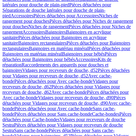
latérales pour douche de plain-pied
Pièces détachées pour
Séparations de douche latérales pour douche de plain-
pied
Accessoires
Pièces détachées pour Accessoires
Niches de
rangement pour douches
Pièces détachées pour Niches de rangement
pour douches
Niches de rangement
Pièces détachées pour Niches de
rangement
Accessoires
Baignoires
Baignoires en acrylique
sanitaire
Pièces détachées pour Baignoires en acrylique
sanitaire
Baignoires rectangulaires
Pièces détachées pour Baignoires
rectangulaires
Baignoires en matériau minéral
Pièces détachées pour
Baignoires en matériau minéral
Baignoires pour bébés
Pièces
détachées pour Baignoires pour bébés
Accessoires
Kits de
réparation
Raccordements des appareils pour douches et
baignoires
Vidages pour receveurs de douche, d52
Pièces détachées
pour Vidages pour receveurs de douche, d52
Avec cache-
bonde
Pièces détachées pour Avec cache-bonde
Vidages pour
receveurs de douche, d62
Pièces détachées pour Vidages pour
receveurs de douche, d62
Avec cache-bonde
Pièces détachées pour
Avec cache-bonde
Vidages pour receveurs de douche, d90
Pièces
détachées pour Vidages pour receveurs de douche, d90
Avec cache-
bonde
Pièces détachées pour Avec cache-bonde
Sans cache-
bonde
Pièces détachées pour Sans cache-bonde
Cache-bondes
Pièces
détachées pour Cache-bondes
Vidages pour receveurs de douche
Sestra
Pièces détachées pour Vidages pour receveurs de douche
Sestra
Sans cache-bonde
Pièces détachées pour Sans cache-
bonde
Vidages pour baignoires, d52
Pièces détachées pour Vidages