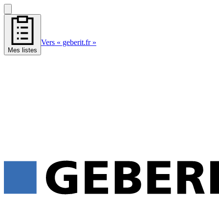
Vers « geberit.fr »
Mes listes