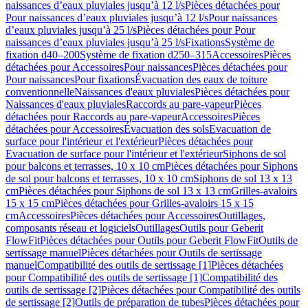
naissances d’eaux pluviales jusqu’à 12 l/s
Pièces détachées pour
Pour naissances d’eaux pluviales jusqu’à 12 l/s
Pour naissances
d’eaux pluviales jusqu’à 25 l/s
Pièces détachées pour Pour
naissances d’eaux pluviales jusqu’à 25 l/s
Fixations
Système de
fixation d40–200
Système de fixation d250–315
Accessoires
Pièces
détachées pour Accessoires
Pour naissances
Pièces détachées pour
Pour naissances
Pour fixations
Évacuation des eaux de toiture
conventionnelle
Naissances d'eaux pluviales
Pièces détachées pour
Naissances d'eaux pluviales
Raccords au pare-vapeur
Pièces
détachées pour Raccords au pare-vapeur
Accessoires
Pièces
détachées pour Accessoires
Évacuation des sols
Evacuation de
surface pour l'intérieur et l'extérieur
Pièces détachées pour
Evacuation de surface pour l'intérieur et l'extérieur
Siphons de sol
pour balcons et terrasses, 10 x 10 cm
Pièces détachées pour Siphons
de sol pour balcons et terrasses, 10 x 10 cm
Siphons de sol 13 x 13
cm
Pièces détachées pour Siphons de sol 13 x 13 cm
Grilles-avaloirs
15 x 15 cm
Pièces détachées pour Grilles-avaloirs 15 x 15
cm
Accessoires
Pièces détachées pour Accessoires
Outillages,
composants réseau et logiciels
Outillages
Outils pour Geberit
FlowFit
Pièces détachées pour Outils pour Geberit FlowFit
Outils de
sertissage manuel
Pièces détachées pour Outils de sertissage
manuel
Compatibilité des outils de sertissage [1]
Pièces détachées
pour Compatibilité des outils de sertissage [1]
Compatibilité des
outils de sertissage [2]
Pièces détachées pour Compatibilité des outils
de sertissage [2]
Outils de préparation de tubes
Pièces détachées pour