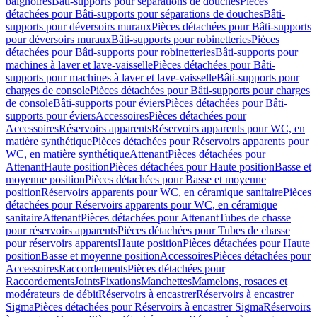
baignoires
Bâti-supports pour séparations de douches
Pièces
détachées pour Bâti-supports pour séparations de douches
Bâti-
supports pour déversoirs muraux
Pièces détachées pour Bâti-supports
pour déversoirs muraux
Bâti-supports pour robinetteries
Pièces
détachées pour Bâti-supports pour robinetteries
Bâti-supports pour
machines à laver et lave-vaisselle
Pièces détachées pour Bâti-
supports pour machines à laver et lave-vaisselle
Bâti-supports pour
charges de console
Pièces détachées pour Bâti-supports pour charges
de console
Bâti-supports pour éviers
Pièces détachées pour Bâti-
supports pour éviers
Accessoires
Pièces détachées pour
Accessoires
Réservoirs apparents
Réservoirs apparents pour WC, en
matière synthétique
Pièces détachées pour Réservoirs apparents pour
WC, en matière synthétique
Attenant
Pièces détachées pour
Attenant
Haute position
Pièces détachées pour Haute position
Basse et
moyenne position
Pièces détachées pour Basse et moyenne
position
Réservoirs apparents pour WC, en céramique sanitaire
Pièces
détachées pour Réservoirs apparents pour WC, en céramique
sanitaire
Attenant
Pièces détachées pour Attenant
Tubes de chasse
pour réservoirs apparents
Pièces détachées pour Tubes de chasse
pour réservoirs apparents
Haute position
Pièces détachées pour Haute
position
Basse et moyenne position
Accessoires
Pièces détachées pour
Accessoires
Raccordements
Pièces détachées pour
Raccordements
Joints
Fixations
Manchettes
Mamelons, rosaces et
modérateurs de débit
Réservoirs à encastrer
Réservoirs à encastrer
Sigma
Pièces détachées pour Réservoirs à encastrer Sigma
Réservoirs