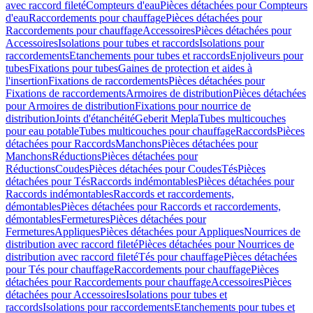
avec raccord fileté
Compteurs d'eau
Pièces détachées pour Compteurs
d'eau
Raccordements pour chauffage
Pièces détachées pour
Raccordements pour chauffage
Accessoires
Pièces détachées pour
Accessoires
Isolations pour tubes et raccords
Isolations pour
raccordements
Etanchements pour tubes et raccords
Enjoliveurs pour
tubes
Fixations pour tubes
Gaines de protection et aides à
l'insertion
Fixations de raccordements
Pièces détachées pour
Fixations de raccordements
Armoires de distribution
Pièces détachées
pour Armoires de distribution
Fixations pour nourrice de
distribution
Joints d'étanchéité
Geberit Mepla
Tubes multicouches
pour eau potable
Tubes multicouches pour chauffage
Raccords
Pièces
détachées pour Raccords
Manchons
Pièces détachées pour
Manchons
Réductions
Pièces détachées pour
Réductions
Coudes
Pièces détachées pour Coudes
Tés
Pièces
détachées pour Tés
Raccords indémontables
Pièces détachées pour
Raccords indémontables
Raccords et raccordements,
démontables
Pièces détachées pour Raccords et raccordements,
démontables
Fermetures
Pièces détachées pour
Fermetures
Appliques
Pièces détachées pour Appliques
Nourrices de
distribution avec raccord fileté
Pièces détachées pour Nourrices de
distribution avec raccord fileté
Tés pour chauffage
Pièces détachées
pour Tés pour chauffage
Raccordements pour chauffage
Pièces
détachées pour Raccordements pour chauffage
Accessoires
Pièces
détachées pour Accessoires
Isolations pour tubes et
raccords
Isolations pour raccordements
Etanchements pour tubes et