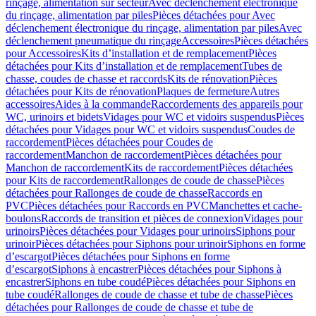
rinçage, alimentation sur secteur
Avec déclenchement électronique
du rinçage, alimentation par piles
Pièces détachées pour Avec
déclenchement électronique du rinçage, alimentation par piles
Avec
déclenchement pneumatique du rinçage
Accessoires
Pièces détachées
pour Accessoires
Kits d’installation et de remplacement
Pièces
détachées pour Kits d’installation et de remplacement
Tubes de
chasse, coudes de chasse et raccords
Kits de rénovation
Pièces
détachées pour Kits de rénovation
Plaques de fermeture
Autres
accessoires
Aides à la commande
Raccordements des appareils pour
WC, urinoirs et bidets
Vidages pour WC et vidoirs suspendus
Pièces
détachées pour Vidages pour WC et vidoirs suspendus
Coudes de
raccordement
Pièces détachées pour Coudes de
raccordement
Manchon de raccordement
Pièces détachées pour
Manchon de raccordement
Kits de raccordement
Pièces détachées
pour Kits de raccordement
Rallonges de coude de chasse
Pièces
détachées pour Rallonges de coude de chasse
Raccords en
PVC
Pièces détachées pour Raccords en PVC
Manchettes et cache-
boulons
Raccords de transition et pièces de connexion
Vidages pour
urinoirs
Pièces détachées pour Vidages pour urinoirs
Siphons pour
urinoir
Pièces détachées pour Siphons pour urinoir
Siphons en forme
d’escargot
Pièces détachées pour Siphons en forme
d’escargot
Siphons à encastrer
Pièces détachées pour Siphons à
encastrer
Siphons en tube coudé
Pièces détachées pour Siphons en
tube coudé
Rallonges de coude de chasse et tube de chasse
Pièces
détachées pour Rallonges de coude de chasse et tube de