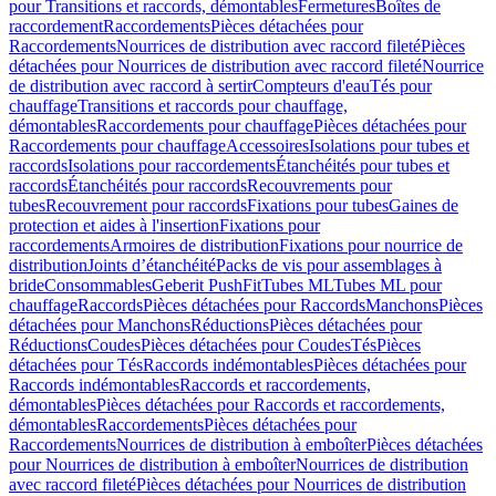
pour Transitions et raccords, démontables
Fermetures
Boîtes de
raccordement
Raccordements
Pièces détachées pour
Raccordements
Nourrices de distribution avec raccord fileté
Pièces
détachées pour Nourrices de distribution avec raccord fileté
Nourrice
de distribution avec raccord à sertir
Compteurs d'eau
Tés pour
chauffage
Transitions et raccords pour chauffage,
démontables
Raccordements pour chauffage
Pièces détachées pour
Raccordements pour chauffage
Accessoires
Isolations pour tubes et
raccords
Isolations pour raccordements
Étanchéités pour tubes et
raccords
Étanchéités pour raccords
Recouvrements pour
tubes
Recouvrement pour raccords
Fixations pour tubes
Gaines de
protection et aides à l'insertion
Fixations pour
raccordements
Armoires de distribution
Fixations pour nourrice de
distribution
Joints d’étanchéité
Packs de vis pour assemblages à
bride
Consommables
Geberit PushFit
Tubes ML
Tubes ML pour
chauffage
Raccords
Pièces détachées pour Raccords
Manchons
Pièces
détachées pour Manchons
Réductions
Pièces détachées pour
Réductions
Coudes
Pièces détachées pour Coudes
Tés
Pièces
détachées pour Tés
Raccords indémontables
Pièces détachées pour
Raccords indémontables
Raccords et raccordements,
démontables
Pièces détachées pour Raccords et raccordements,
démontables
Raccordements
Pièces détachées pour
Raccordements
Nourrices de distribution à emboîter
Pièces détachées
pour Nourrices de distribution à emboîter
Nourrices de distribution
avec raccord fileté
Pièces détachées pour Nourrices de distribution