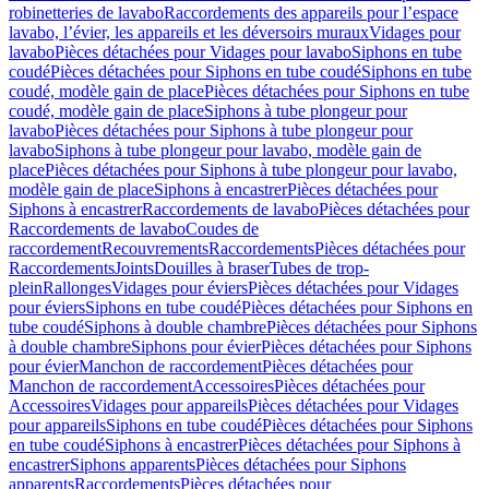
robinetteries de lavabo
Raccordements des appareils pour l’espace
lavabo, l’évier, les appareils et les déversoirs muraux
Vidages pour
lavabo
Pièces détachées pour Vidages pour lavabo
Siphons en tube
coudé
Pièces détachées pour Siphons en tube coudé
Siphons en tube
coudé, modèle gain de place
Pièces détachées pour Siphons en tube
coudé, modèle gain de place
Siphons à tube plongeur pour
lavabo
Pièces détachées pour Siphons à tube plongeur pour
lavabo
Siphons à tube plongeur pour lavabo, modèle gain de
place
Pièces détachées pour Siphons à tube plongeur pour lavabo,
modèle gain de place
Siphons à encastrer
Pièces détachées pour
Siphons à encastrer
Raccordements de lavabo
Pièces détachées pour
Raccordements de lavabo
Coudes de
raccordement
Recouvrements
Raccordements
Pièces détachées pour
Raccordements
Joints
Douilles à braser
Tubes de trop-
plein
Rallonges
Vidages pour éviers
Pièces détachées pour Vidages
pour éviers
Siphons en tube coudé
Pièces détachées pour Siphons en
tube coudé
Siphons à double chambre
Pièces détachées pour Siphons
à double chambre
Siphons pour évier
Pièces détachées pour Siphons
pour évier
Manchon de raccordement
Pièces détachées pour
Manchon de raccordement
Accessoires
Pièces détachées pour
Accessoires
Vidages pour appareils
Pièces détachées pour Vidages
pour appareils
Siphons en tube coudé
Pièces détachées pour Siphons
en tube coudé
Siphons à encastrer
Pièces détachées pour Siphons à
encastrer
Siphons apparents
Pièces détachées pour Siphons
apparents
Raccordements
Pièces détachées pour