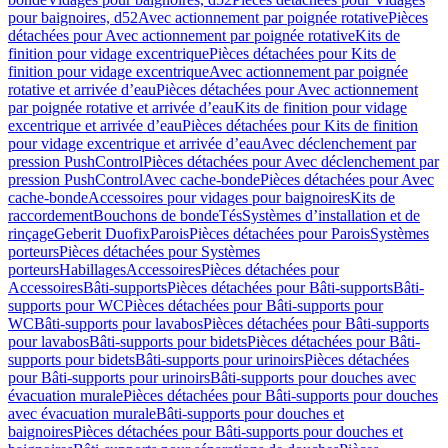
pour baignoires, d52
Avec actionnement par poignée rotative
Pièces
détachées pour Avec actionnement par poignée rotative
Kits de
finition pour vidage excentrique
Pièces détachées pour Kits de
finition pour vidage excentrique
Avec actionnement par poignée
rotative et arrivée d’eau
Pièces détachées pour Avec actionnement
par poignée rotative et arrivée d’eau
Kits de finition pour vidage
excentrique et arrivée d’eau
Pièces détachées pour Kits de finition
pour vidage excentrique et arrivée d’eau
Avec déclenchement par
pression PushControl
Pièces détachées pour Avec déclenchement par
pression PushControl
Avec cache-bonde
Pièces détachées pour Avec
cache-bonde
Accessoires pour vidages pour baignoires
Kits de
raccordement
Bouchons de bonde
Tés
Systèmes d’installation et de
rinçage
Geberit Duofix
Parois
Pièces détachées pour Parois
Systèmes
porteurs
Pièces détachées pour Systèmes
porteurs
Habillages
Accessoires
Pièces détachées pour
Accessoires
Bâti-supports
Pièces détachées pour Bâti-supports
Bâti-
supports pour WC
Pièces détachées pour Bâti-supports pour
WC
Bâti-supports pour lavabos
Pièces détachées pour Bâti-supports
pour lavabos
Bâti-supports pour bidets
Pièces détachées pour Bâti-
supports pour bidets
Bâti-supports pour urinoirs
Pièces détachées
pour Bâti-supports pour urinoirs
Bâti-supports pour douches avec
évacuation murale
Pièces détachées pour Bâti-supports pour douches
avec évacuation murale
Bâti-supports pour douches et
baignoires
Pièces détachées pour Bâti-supports pour douches et