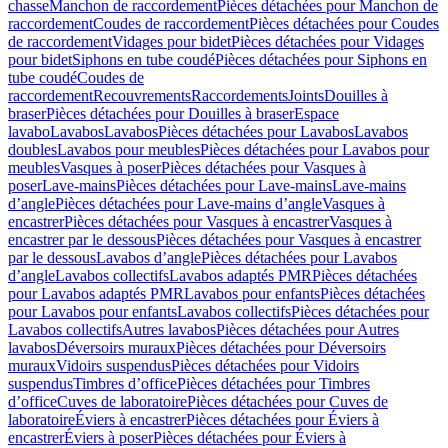
chasse
Manchon de raccordement
Pièces détachées pour Manchon de
raccordement
Coudes de raccordement
Pièces détachées pour Coudes
de raccordement
Vidages pour bidet
Pièces détachées pour Vidages
pour bidet
Siphons en tube coudé
Pièces détachées pour Siphons en
tube coudé
Coudes de
raccordement
Recouvrements
Raccordements
Joints
Douilles à
braser
Pièces détachées pour Douilles à braser
Espace
lavabo
Lavabos
Lavabos
Pièces détachées pour Lavabos
Lavabos
doubles
Lavabos pour meubles
Pièces détachées pour Lavabos pour
meubles
Vasques à poser
Pièces détachées pour Vasques à
poser
Lave-mains
Pièces détachées pour Lave-mains
Lave-mains
d’angle
Pièces détachées pour Lave-mains d’angle
Vasques à
encastrer
Pièces détachées pour Vasques à encastrer
Vasques à
encastrer par le dessous
Pièces détachées pour Vasques à encastrer
par le dessous
Lavabos d’angle
Pièces détachées pour Lavabos
d’angle
Lavabos collectifs
Lavabos adaptés PMR
Pièces détachées
pour Lavabos adaptés PMR
Lavabos pour enfants
Pièces détachées
pour Lavabos pour enfants
Lavabos collectifs
Pièces détachées pour
Lavabos collectifs
Autres lavabos
Pièces détachées pour Autres
lavabos
Déversoirs muraux
Pièces détachées pour Déversoirs
muraux
Vidoirs suspendus
Pièces détachées pour Vidoirs
suspendus
Timbres dʼoffice
Pièces détachées pour Timbres
dʼoffice
Cuves de laboratoire
Pièces détachées pour Cuves de
laboratoire
Éviers à encastrer
Pièces détachées pour Éviers à
encastrer
Éviers à poser
Pièces détachées pour Éviers à