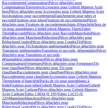
Raccordements
Compensateurs
Pièces détachées pour
Compensateurs
Traversées
Accessoires pour Geberit Mapress Acier
Inox
Pièces détachées pour Accessoires pour Geberit Mapress Acier
Inox
Isolations pour raccordements
Etanchements pour tubes et
raccords
Fixations pour tubes
Fixations de raccordements
Pièces
détachées pour Fixations de raccordements
Joints d'étanchéité
Jeux de
vis pour assemblages à bride
Geberit Mapress Therm
Tubes
Therm
Raccords
Pièces détachées pour Raccords
Manchons
Pièces
détachées pour Manchons
Réductions
Pièces détachées pour
Réductions
Coudes
Pièces détachées pour Coudes
Tés
Pièces
détachées pour Tés
Transitions indémontables
Pièces détachées pour
Transitions indémontables
Transitions et raccords, démontables
Pièces
détachées pour Transitions et raccords,
démontables
Compensateurs
Pièces détachées pour
Compensateurs
Fermetures
Pièces détachées pour Fermetures
Tés
pour chauffage
Pièces détachées pour Tés pour
chauffage
Raccordements pour chauffage
Pièces détachées pour
Raccordements pour chauffage
Accessoires pour Geberit Mapress
Therm
Joints d’étanchéité
Packs de vis pour assemblages à
bride
Fixations pour tubes
Geberit Mapress Acier Carbone
Geberit
Mapress Acier Carbone
Pièces détachées pour Geberit Mapress
Acier Carbone
Tubes 1.0034 (E 195)
Tubes 1.0215 (E
220)
Mamelons
Manchons
Pièces détachées pour
Manchons
Réductions
Pièces détachées pour
Réductions
Coudes
Pièces détachées pour Coudes
Tés
Pièces