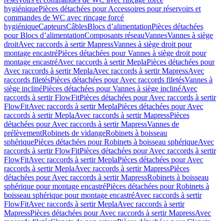
hygiénique
Pièces détachées pour Accessoires pour réservoirs et
commandes de WC avec rinçage forcé
hygiénique
Capteurs
Câbles
Blocs d’alimentation
Pièces détachées
pour Blocs d’alimentation
Composants réseau
Vannes
Vannes à siège
droit
Avec raccords à sertir Mapress
Vannes à siège droit pour
montage encastré
Pièces détachées pour Vannes à siège droit pour
montage encastré
Avec raccords à sertir Mepla
Pièces détachées pour
Avec raccords à sertir Mepla
Avec raccords à sertir Mapress
Avec
raccords filetés
Pièces détachées pour Avec raccords filetés
Vannes à
siège incliné
Pièces détachées pour Vannes à siège incliné
Avec
raccords à sertir FlowFit
Pièces détachées pour Avec raccords à sertir
FlowFit
Avec raccords à sertir Mepla
Pièces détachées pour Avec
raccords à sertir Mepla
Avec raccords à sertir Mapress
Pièces
détachées pour Avec raccords à sertir Mapress
Vannes de
prélèvement
Robinets de vidange
Robinets à boisseau
sphérique
Pièces détachées pour Robinets à boisseau sphérique
Avec
raccords à sertir FlowFit
Pièces détachées pour Avec raccords à sertir
FlowFit
Avec raccords à sertir Mepla
Pièces détachées pour Avec
raccords à sertir Mepla
Avec raccords à sertir Mapress
Pièces
détachées pour Avec raccords à sertir Mapress
Robinets à boisseau
sphérique pour montage encastré
Pièces détachées pour Robinets à
boisseau sphérique pour montage encastré
Avec raccords à sertir
FlowFit
Avec raccords à sertir Mepla
Avec raccords à sertir
Mapress
Pièces détachées pour Avec raccords à sertir Mapress
Avec