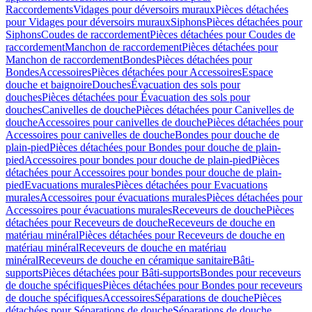
Raccordements
Vidages pour déversoirs muraux
Pièces détachées
pour Vidages pour déversoirs muraux
Siphons
Pièces détachées pour
Siphons
Coudes de raccordement
Pièces détachées pour Coudes de
raccordement
Manchon de raccordement
Pièces détachées pour
Manchon de raccordement
Bondes
Pièces détachées pour
Bondes
Accessoires
Pièces détachées pour Accessoires
Espace
douche et baignoire
Douches
Évacuation des sols pour
douches
Pièces détachées pour Évacuation des sols pour
douches
Canivelles de douche
Pièces détachées pour Canivelles de
douche
Accessoires pour canivelles de douche
Pièces détachées pour
Accessoires pour canivelles de douche
Bondes pour douche de
plain-pied
Pièces détachées pour Bondes pour douche de plain-
pied
Accessoires pour bondes pour douche de plain-pied
Pièces
détachées pour Accessoires pour bondes pour douche de plain-
pied
Evacuations murales
Pièces détachées pour Evacuations
murales
Accessoires pour évacuations murales
Pièces détachées pour
Accessoires pour évacuations murales
Receveurs de douche
Pièces
détachées pour Receveurs de douche
Receveurs de douche en
matériau minéral
Pièces détachées pour Receveurs de douche en
matériau minéral
Receveurs de douche en matériau
minéral
Receveurs de douche en céramique sanitaire
Bâti-
supports
Pièces détachées pour Bâti-supports
Bondes pour receveurs
de douche spécifiques
Pièces détachées pour Bondes pour receveurs
de douche spécifiques
Accessoires
Séparations de douche
Pièces
détachées pour Séparations de douche
Séparations de douche