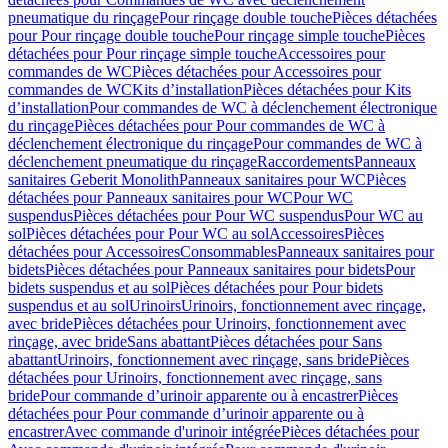
pneumatique du rinçage
Pour rinçage double touche
Pièces détachées
pour Pour rinçage double touche
Pour rinçage simple touche
Pièces
détachées pour Pour rinçage simple touche
Accessoires pour
commandes de WC
Pièces détachées pour Accessoires pour
commandes de WC
Kits d’installation
Pièces détachées pour Kits
d’installation
Pour commandes de WC à déclenchement électronique
du rinçage
Pièces détachées pour Pour commandes de WC à
déclenchement électronique du rinçage
Pour commandes de WC à
déclenchement pneumatique du rinçage
Raccordements
Panneaux
sanitaires Geberit Monolith
Panneaux sanitaires pour WC
Pièces
détachées pour Panneaux sanitaires pour WC
Pour WC
suspendus
Pièces détachées pour Pour WC suspendus
Pour WC au
sol
Pièces détachées pour Pour WC au sol
Accessoires
Pièces
détachées pour Accessoires
Consommables
Panneaux sanitaires pour
bidets
Pièces détachées pour Panneaux sanitaires pour bidets
Pour
bidets suspendus et au sol
Pièces détachées pour Pour bidets
suspendus et au sol
Urinoirs
Urinoirs, fonctionnement avec rinçage,
avec bride
Pièces détachées pour Urinoirs, fonctionnement avec
rinçage, avec bride
Sans abattant
Pièces détachées pour Sans
abattant
Urinoirs, fonctionnement avec rinçage, sans bride
Pièces
détachées pour Urinoirs, fonctionnement avec rinçage, sans
bride
Pour commande d’urinoir apparente ou à encastrer
Pièces
détachées pour Pour commande d’urinoir apparente ou à
encastrer
Avec commande d'urinoir intégrée
Pièces détachées pour