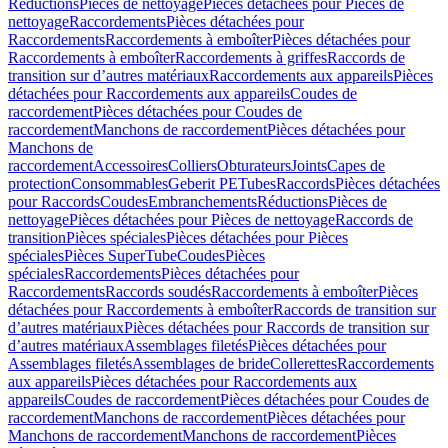
Réductions
Pièces de nettoyage
Pièces détachées pour Pièces de
nettoyage
Raccordements
Pièces détachées pour
Raccordements
Raccordements à emboîter
Pièces détachées pour
Raccordements à emboîter
Raccordements à griffes
Raccords de
transition sur d’autres matériaux
Raccordements aux appareils
Pièces
détachées pour Raccordements aux appareils
Coudes de
raccordement
Pièces détachées pour Coudes de
raccordement
Manchons de raccordement
Pièces détachées pour
Manchons de
raccordement
Accessoires
Colliers
Obturateurs
Joints
Capes de
protection
Consommables
Geberit PE
Tubes
Raccords
Pièces détachées
pour Raccords
Coudes
Embranchements
Réductions
Pièces de
nettoyage
Pièces détachées pour Pièces de nettoyage
Raccords de
transition
Pièces spéciales
Pièces détachées pour Pièces
spéciales
Pièces SuperTube
Coudes
Pièces
spéciales
Raccordements
Pièces détachées pour
Raccordements
Raccords soudés
Raccordements à emboîter
Pièces
détachées pour Raccordements à emboîter
Raccords de transition sur
d’autres matériaux
Pièces détachées pour Raccords de transition sur
d’autres matériaux
Assemblages filetés
Pièces détachées pour
Assemblages filetés
Assemblages de bride
Collerettes
Raccordements
aux appareils
Pièces détachées pour Raccordements aux
appareils
Coudes de raccordement
Pièces détachées pour Coudes de
raccordement
Manchons de raccordement
Pièces détachées pour
Manchons de raccordement
Manchons de raccordement
Pièces