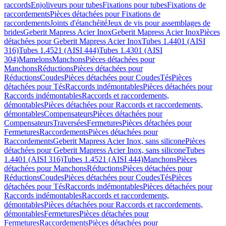
raccords
Enjoliveurs pour tubes
Fixations pour tubes
Fixations de
raccordements
Pièces détachées pour Fixations de
raccordements
Joints d'étanchéité
Jeux de vis pour assemblages de
brides
Geberit Mapress Acier Inox
Geberit Mapress Acier Inox
Pièces
détachées pour Geberit Mapress Acier Inox
Tubes 1.4401 (AISI
316)
Tubes 1.4521 (AISI 444)
Tubes 1.4301 (AISI
304)
Mamelons
Manchons
Pièces détachées pour
Manchons
Réductions
Pièces détachées pour
Réductions
Coudes
Pièces détachées pour Coudes
Tés
Pièces
détachées pour Tés
Raccords indémontables
Pièces détachées pour
Raccords indémontables
Raccords et raccordements,
démontables
Pièces détachées pour Raccords et raccordements,
démontables
Compensateurs
Pièces détachées pour
Compensateurs
Traversées
Fermetures
Pièces détachées pour
Fermetures
Raccordements
Pièces détachées pour
Raccordements
Geberit Mapress Acier Inox, sans silicone
Pièces
détachées pour Geberit Mapress Acier Inox, sans silicone
Tubes
1.4401 (AISI 316)
Tubes 1.4521 (AISI 444)
Manchons
Pièces
détachées pour Manchons
Réductions
Pièces détachées pour
Réductions
Coudes
Pièces détachées pour Coudes
Tés
Pièces
détachées pour Tés
Raccords indémontables
Pièces détachées pour
Raccords indémontables
Raccords et raccordements,
démontables
Pièces détachées pour Raccords et raccordements,
démontables
Fermetures
Pièces détachées pour
Fermetures
Raccordements
Pièces détachées pour