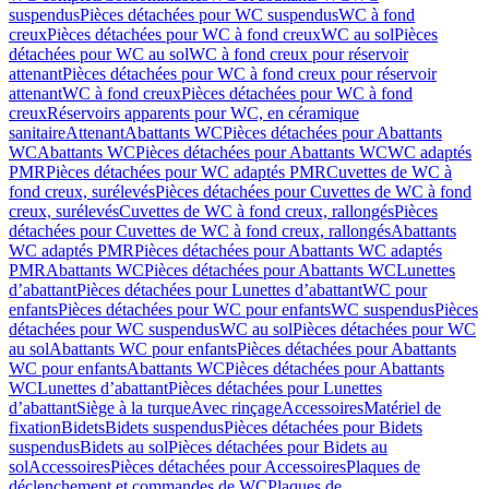
suspendus
Pièces détachées pour WC suspendus
WC à fond
creux
Pièces détachées pour WC à fond creux
WC au sol
Pièces
détachées pour WC au sol
WC à fond creux pour réservoir
attenant
Pièces détachées pour WC à fond creux pour réservoir
attenant
WC à fond creux
Pièces détachées pour WC à fond
creux
Réservoirs apparents pour WC, en céramique
sanitaire
Attenant
Abattants WC
Pièces détachées pour Abattants
WC
Abattants WC
Pièces détachées pour Abattants WC
WC adaptés
PMR
Pièces détachées pour WC adaptés PMR
Cuvettes de WC à
fond creux, surélevés
Pièces détachées pour Cuvettes de WC à fond
creux, surélevés
Cuvettes de WC à fond creux, rallongés
Pièces
détachées pour Cuvettes de WC à fond creux, rallongés
Abattants
WC adaptés PMR
Pièces détachées pour Abattants WC adaptés
PMR
Abattants WC
Pièces détachées pour Abattants WC
Lunettes
d’abattant
Pièces détachées pour Lunettes d’abattant
WC pour
enfants
Pièces détachées pour WC pour enfants
WC suspendus
Pièces
détachées pour WC suspendus
WC au sol
Pièces détachées pour WC
au sol
Abattants WC pour enfants
Pièces détachées pour Abattants
WC pour enfants
Abattants WC
Pièces détachées pour Abattants
WC
Lunettes d’abattant
Pièces détachées pour Lunettes
d’abattant
Siège à la turque
Avec rinçage
Accessoires
Matériel de
fixation
Bidets
Bidets suspendus
Pièces détachées pour Bidets
suspendus
Bidets au sol
Pièces détachées pour Bidets au
sol
Accessoires
Pièces détachées pour Accessoires
Plaques de
déclenchement et commandes de WC
Plaques de