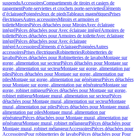
suspendu
Accessoires
Compartiments de tiroirs et casiers de
rangement
Porte-serviettes et crochets porte-serviettes
Éléments
d’éclairage
Poignées
Jeux de pieds
Tableaux magnétiques
Prises
électriques
Autres accessoires
Miroirs et armoires et
toilette
Miroirs
Pièces détachées pour Miroirs
Avec éclairage
intégré
Pièces détachées pour Avec éclairage intégré
Armoires de
toilette
Pièces détachées pour Armoires de toilette
Avec éclairage
intégré
Pièces détachées pour Avec éclairage
intégré
Accessoires
Éléments d’éclairage
Poignées
Autres
accessoires
Prises électriques
Robinetteries
Robinetteries de
lavabo
Pièces détachées pour Robinetteries de lavabo
Montage sur
gorge, alimentation sur secteur
Pièces détachées pour Montage sur
gorge, alimentation sur secteur
Montage sur gorge, alimentation par
piles
Pièces détachées pour Montage sur gorge, alimentation par
piles
Montage sur gorge, alimentation par générateur
Pièces détachées
pour Montage sur gorge, alimentation par générateur
Montage sur
gorge, robinet mitigeur
Pièces détachées pour Montage sur gorge,
robinet mitigeur
Montage mural, alimentation sur secteur
Pièces
détachées pour Montage mural, alimentation sur secteur
Montage
mural, alimentation par piles
Pièces détachées pour Montage mural,
alimentation par piles
Montage mural, alimentation par
générateur
Pièces détachées pour Montage mural, alimentation par
générateur
Montage mural, robinet mélangeur
Pièces détachées pour
Montage mural, robinet mélangeur
Accessoires
Pièces détachées pour
Accessoires
Pour robinetteries de lavabo
Pièces détachées pour Pour