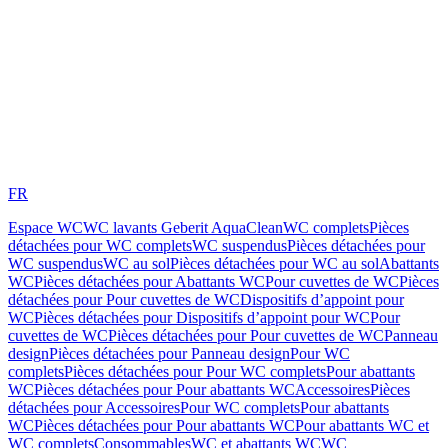
FR
Espace WC
WC lavants Geberit AquaClean
WC complets
Pièces
détachées pour WC complets
WC suspendus
Pièces détachées pour
WC suspendus
WC au sol
Pièces détachées pour WC au sol
Abattants
WC
Pièces détachées pour Abattants WC
Pour cuvettes de WC
Pièces
détachées pour Pour cuvettes de WC
Dispositifs d’appoint pour
WC
Pièces détachées pour Dispositifs d’appoint pour WC
Pour
cuvettes de WC
Pièces détachées pour Pour cuvettes de WC
Panneau
design
Pièces détachées pour Panneau design
Pour WC
complets
Pièces détachées pour Pour WC complets
Pour abattants
WC
Pièces détachées pour Pour abattants WC
Accessoires
Pièces
détachées pour Accessoires
Pour WC complets
Pour abattants
WC
Pièces détachées pour Pour abattants WC
Pour abattants WC et
WC complets
Consommables
WC et abattants WC
WC