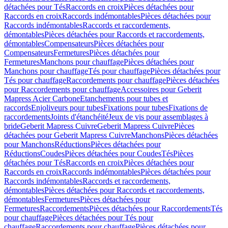
détachées pour Tés
Raccords en croix
Pièces détachées pour
Raccords en croix
Raccords indémontables
Pièces détachées pour
Raccords indémontables
Raccords et raccordements,
démontables
Pièces détachées pour Raccords et raccordements,
démontables
Compensateurs
Pièces détachées pour
Compensateurs
Fermetures
Pièces détachées pour
Fermetures
Manchons pour chauffage
Pièces détachées pour
Manchons pour chauffage
Tés pour chauffage
Pièces détachées pour
Tés pour chauffage
Raccordements pour chauffage
Pièces détachées
pour Raccordements pour chauffage
Accessoires pour Geberit
Mapress Acier Carbone
Etanchements pour tubes et
raccords
Enjoliveurs pour tubes
Fixations pour tubes
Fixations de
raccordements
Joints d'étanchéité
Jeux de vis pour assemblages à
bride
Geberit Mapress Cuivre
Geberit Mapress Cuivre
Pièces
détachées pour Geberit Mapress Cuivre
Manchons
Pièces détachées
pour Manchons
Réductions
Pièces détachées pour
Réductions
Coudes
Pièces détachées pour Coudes
Tés
Pièces
détachées pour Tés
Raccords en croix
Pièces détachées pour
Raccords en croix
Raccords indémontables
Pièces détachées pour
Raccords indémontables
Raccords et raccordements,
démontables
Pièces détachées pour Raccords et raccordements,
démontables
Fermetures
Pièces détachées pour
Fermetures
Raccordements
Pièces détachées pour Raccordements
Tés
pour chauffage
Pièces détachées pour Tés pour
chauffage
Raccordements pour chauffage
Pièces détachées pour