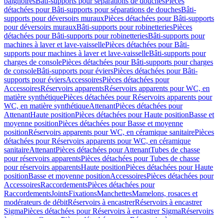
baignoires
Bâti-supports pour séparations de douches
Pièces
détachées pour Bâti-supports pour séparations de douches
Bâti-
supports pour déversoirs muraux
Pièces détachées pour Bâti-supports
pour déversoirs muraux
Bâti-supports pour robinetteries
Pièces
détachées pour Bâti-supports pour robinetteries
Bâti-supports pour
machines à laver et lave-vaisselle
Pièces détachées pour Bâti-
supports pour machines à laver et lave-vaisselle
Bâti-supports pour
charges de console
Pièces détachées pour Bâti-supports pour charges
de console
Bâti-supports pour éviers
Pièces détachées pour Bâti-
supports pour éviers
Accessoires
Pièces détachées pour
Accessoires
Réservoirs apparents
Réservoirs apparents pour WC, en
matière synthétique
Pièces détachées pour Réservoirs apparents pour
WC, en matière synthétique
Attenant
Pièces détachées pour
Attenant
Haute position
Pièces détachées pour Haute position
Basse et
moyenne position
Pièces détachées pour Basse et moyenne
position
Réservoirs apparents pour WC, en céramique sanitaire
Pièces
détachées pour Réservoirs apparents pour WC, en céramique
sanitaire
Attenant
Pièces détachées pour Attenant
Tubes de chasse
pour réservoirs apparents
Pièces détachées pour Tubes de chasse
pour réservoirs apparents
Haute position
Pièces détachées pour Haute
position
Basse et moyenne position
Accessoires
Pièces détachées pour
Accessoires
Raccordements
Pièces détachées pour
Raccordements
Joints
Fixations
Manchettes
Mamelons, rosaces et
modérateurs de débit
Réservoirs à encastrer
Réservoirs à encastrer
Sigma
Pièces détachées pour Réservoirs à encastrer Sigma
Réservoirs