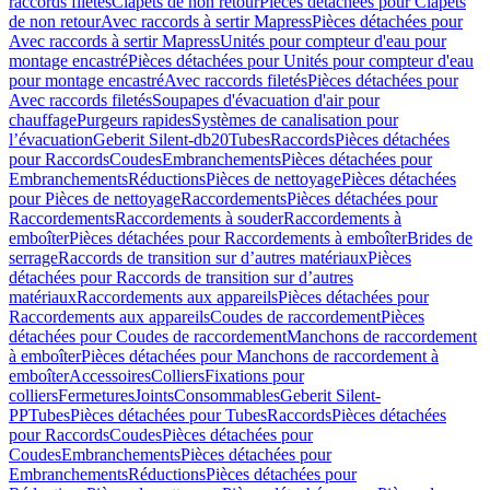
raccords filetés
Clapets de non retour
Pièces détachées pour Clapets
de non retour
Avec raccords à sertir Mapress
Pièces détachées pour
Avec raccords à sertir Mapress
Unités pour compteur d'eau pour
montage encastré
Pièces détachées pour Unités pour compteur d'eau
pour montage encastré
Avec raccords filetés
Pièces détachées pour
Avec raccords filetés
Soupapes d'évacuation d'air pour
chauffage
Purgeurs rapides
Systèmes de canalisation pour
l’évacuation
Geberit Silent-db20
Tubes
Raccords
Pièces détachées
pour Raccords
Coudes
Embranchements
Pièces détachées pour
Embranchements
Réductions
Pièces de nettoyage
Pièces détachées
pour Pièces de nettoyage
Raccordements
Pièces détachées pour
Raccordements
Raccordements à souder
Raccordements à
emboîter
Pièces détachées pour Raccordements à emboîter
Brides de
serrage
Raccords de transition sur d’autres matériaux
Pièces
détachées pour Raccords de transition sur d’autres
matériaux
Raccordements aux appareils
Pièces détachées pour
Raccordements aux appareils
Coudes de raccordement
Pièces
détachées pour Coudes de raccordement
Manchons de raccordement
à emboîter
Pièces détachées pour Manchons de raccordement à
emboîter
Accessoires
Colliers
Fixations pour
colliers
Fermetures
Joints
Consommables
Geberit Silent-
PP
Tubes
Pièces détachées pour Tubes
Raccords
Pièces détachées
pour Raccords
Coudes
Pièces détachées pour
Coudes
Embranchements
Pièces détachées pour
Embranchements
Réductions
Pièces détachées pour