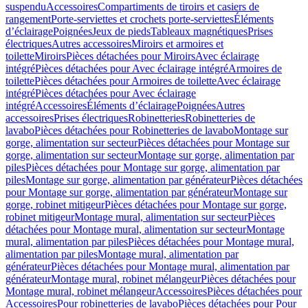
suspendu
Accessoires
Compartiments de tiroirs et casiers de
rangement
Porte-serviettes et crochets porte-serviettes
Éléments
d’éclairage
Poignées
Jeux de pieds
Tableaux magnétiques
Prises
électriques
Autres accessoires
Miroirs et armoires et
toilette
Miroirs
Pièces détachées pour Miroirs
Avec éclairage
intégré
Pièces détachées pour Avec éclairage intégré
Armoires de
toilette
Pièces détachées pour Armoires de toilette
Avec éclairage
intégré
Pièces détachées pour Avec éclairage
intégré
Accessoires
Éléments d’éclairage
Poignées
Autres
accessoires
Prises électriques
Robinetteries
Robinetteries de
lavabo
Pièces détachées pour Robinetteries de lavabo
Montage sur
gorge, alimentation sur secteur
Pièces détachées pour Montage sur
gorge, alimentation sur secteur
Montage sur gorge, alimentation par
piles
Pièces détachées pour Montage sur gorge, alimentation par
piles
Montage sur gorge, alimentation par générateur
Pièces détachées
pour Montage sur gorge, alimentation par générateur
Montage sur
gorge, robinet mitigeur
Pièces détachées pour Montage sur gorge,
robinet mitigeur
Montage mural, alimentation sur secteur
Pièces
détachées pour Montage mural, alimentation sur secteur
Montage
mural, alimentation par piles
Pièces détachées pour Montage mural,
alimentation par piles
Montage mural, alimentation par
générateur
Pièces détachées pour Montage mural, alimentation par
générateur
Montage mural, robinet mélangeur
Pièces détachées pour
Montage mural, robinet mélangeur
Accessoires
Pièces détachées pour
Accessoires
Pour robinetteries de lavabo
Pièces détachées pour Pour