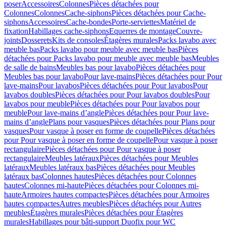
poser
Accessoires
Colonnes
Pièces détachées pour
Colonnes
Colonnes
Cache-siphons
Pièces détachées pour Cache-
siphons
Accessoires
Cache-bondes
Porte-serviettes
Matériel de
fixation
Habillages cache-siphons
Equerres de montage
Couvre-
joints
Dosserets
Kits de consoles
Étagères murales
Packs lavabo avec
meuble bas
Packs lavabo pour meuble avec meuble bas
Pièces
détachées pour Packs lavabo pour meuble avec meuble bas
Meubles
de salle de bains
Meubles bas pour lavabo
Pièces détachées pour
Meubles bas pour lavabo
Pour lave-mains
Pièces détachées pour Pour
lave-mains
Pour lavabos
Pièces détachées pour Pour lavabos
Pour
lavabos doubles
Pièces détachées pour Pour lavabos doubles
Pour
lavabos pour meuble
Pièces détachées pour Pour lavabos pour
meuble
Pour lave-mains d’angle
Pièces détachées pour Pour lave-
mains d’angle
Plans pour vasques
Pièces détachées pour Plans pour
vasques
Pour vasque à poser en forme de coupelle
Pièces détachées
pour Pour vasque à poser en forme de coupelle
Pour vasque à poser
rectangulaire
Pièces détachées pour Pour vasque à poser
rectangulaire
Meubles latéraux
Pièces détachées pour Meubles
latéraux
Meubles latéraux bas
Pièces détachées pour Meubles
latéraux bas
Colonnes hautes
Pièces détachées pour Colonnes
hautes
Colonnes mi-haute
Pièces détachées pour Colonnes mi-
haute
Armoires hautes compactes
Pièces détachées pour Armoires
hautes compactes
Autres meubles
Pièces détachées pour Autres
meubles
Étagères murales
Pièces détachées pour Étagères
murales
Habillages pour bâti-support Duofix pour WC