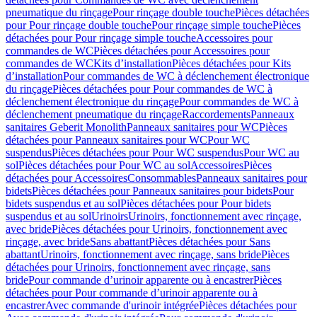
pneumatique du rinçage
Pour rinçage double touche
Pièces détachées
pour Pour rinçage double touche
Pour rinçage simple touche
Pièces
détachées pour Pour rinçage simple touche
Accessoires pour
commandes de WC
Pièces détachées pour Accessoires pour
commandes de WC
Kits d’installation
Pièces détachées pour Kits
d’installation
Pour commandes de WC à déclenchement électronique
du rinçage
Pièces détachées pour Pour commandes de WC à
déclenchement électronique du rinçage
Pour commandes de WC à
déclenchement pneumatique du rinçage
Raccordements
Panneaux
sanitaires Geberit Monolith
Panneaux sanitaires pour WC
Pièces
détachées pour Panneaux sanitaires pour WC
Pour WC
suspendus
Pièces détachées pour Pour WC suspendus
Pour WC au
sol
Pièces détachées pour Pour WC au sol
Accessoires
Pièces
détachées pour Accessoires
Consommables
Panneaux sanitaires pour
bidets
Pièces détachées pour Panneaux sanitaires pour bidets
Pour
bidets suspendus et au sol
Pièces détachées pour Pour bidets
suspendus et au sol
Urinoirs
Urinoirs, fonctionnement avec rinçage,
avec bride
Pièces détachées pour Urinoirs, fonctionnement avec
rinçage, avec bride
Sans abattant
Pièces détachées pour Sans
abattant
Urinoirs, fonctionnement avec rinçage, sans bride
Pièces
détachées pour Urinoirs, fonctionnement avec rinçage, sans
bride
Pour commande d’urinoir apparente ou à encastrer
Pièces
détachées pour Pour commande d’urinoir apparente ou à
encastrer
Avec commande d'urinoir intégrée
Pièces détachées pour