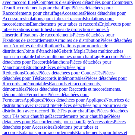
avec raccord fileté
Compteurs d'eau
Pièces détachées pour Compteurs
d'eau
Raccordements pour chauffage
Pièces détachées pour
Raccordements pour chauffage
Accessoires
Pièces détachées pour
Accessoires
Isolations pour tubes et raccords
Isolations pour
raccordements
Etanchements pour tubes et raccords
Enjoliveurs pour
tubes
Fixations pour tubes
Gaines de protection et aides à
l'insertion
Fixations de raccordements
Pièces détachées pour
Fixations de raccordements
Armoires de distribution
Pièces détachées
pour Armoires de distribution
Fixations pour nourrice de
distribution
Joints d'étanchéité
Geberit Mepla
Tubes multicouches
pour eau potable
Tubes multicouches pour chauffage
Raccords
Pièces
détachées pour Raccords
Manchons
Pièces détachées pour
Manchons
Réductions
Pièces détachées pour
Réductions
Coudes
Pièces détachées pour Coudes
Tés
Pièces
détachées pour Tés
Raccords indémontables
Pièces détachées pour
Raccords indémontables
Raccords et raccordements,
démontables
Pièces détachées pour Raccords et raccordements,
démontables
Fermetures
Pièces détachées pour
Fermetures
Appliques
Pièces détachées pour Appliques
Nourrices de
distribution avec raccord fileté
Pièces détachées pour Nourrices de
distribution avec raccord fileté
Tés pour chauffage
Pièces détachées
pour Tés pour chauffage
Raccordements pour chauffage
Pièces
détachées pour Raccordements pour chauffage
Accessoires
Pièces
détachées pour Accessoires
Isolations pour tubes et
raccords
Isolations pour raccordements
Etanchements pour tubes et