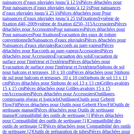
naissances d’eaux pluviales jusqu’à 12 l/s
Pièces détachées pour
Pour naissances d’eaux pluviales jusqu’à 12 l/s
Pour naissances
d’eaux pluviales jusqu’à 25 l/s
Pièces détachées pour Pour
naissances d’eaux pluviales jusqu’à 25 l/s
Fixations
Système de
fixation d40–200
Système de fixation d250–315
Accessoires
Pièces
détachées pour Accessoires
Pour naissances
Pièces détachées pour
Pour naissances
Pour fixations
Évacuation des eaux de toiture
conventionnelle
Naissances d'eaux pluviales
Pièces détachées pour
Naissances d'eaux pluviales
Raccords au pare-vapeur
Pièces
détachées pour Raccords au pare-vapeur
Accessoires
Pièces
détachées pour Accessoires
Évacuation des sols
Evacuation de
surface pour l'intérieur et l'extérieur
Pièces détachées pour
Evacuation de surface pour l'intérieur et l'extérieur
Siphons de sol
pour balcons et terrasses, 10 x 10 cm
Pièces détachées pour Siphons
de sol pour balcons et terrasses, 10 x 10 cm
Siphons de sol 13 x 13
cm
Pièces détachées pour Siphons de sol 13 x 13 cm
Grilles-avaloirs
15 x 15 cm
Pièces détachées pour Grilles-avaloirs 15 x 15
cm
Accessoires
Pièces détachées pour Accessoires
Outillages,
composants réseau et logiciels
Outillages
Outils pour Geberit
FlowFit
Pièces détachées pour Outils pour Geberit FlowFit
Outils de
sertissage manuel
Pièces détachées pour Outils de sertissage
manuel
Compatibilité des outils de sertissage [1]
Pièces détachées
pour Compatibilité des outils de sertissage [1]
Compatibilité des
outils de sertissage [2]
Pièces détachées pour Compatibilité des outils
de sertissage [2]
Outils de préparation de tubes
Pièces détachées pour