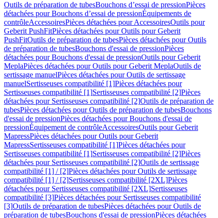
Outils de préparation de tubes
Bouchons d’essai de pression
Pièces
détachées pour Bouchons d’essai de pression
Équipements de
contrôle
Accessoires
Pièces détachées pour Accessoires
Outils pour
Geberit PushFit
Pièces détachées pour Outils pour Geberit
PushFit
Outils de préparation de tubes
Pièces détachées pour Outils
de préparation de tubes
Bouchons d'essai de pression
Pièces
détachées pour Bouchons d'essai de pression
Outils pour Geberit
Mepla
Pièces détachées pour Outils pour Geberit Mepla
Outils de
sertissage manuel
Pièces détachées pour Outils de sertissage
manuel
Sertisseuses compatibilité [1]
Pièces détachées pour
Sertisseuses compatibilité [1]
Sertisseuses compatibilité [2]
Pièces
détachées pour Sertisseuses compatibilité [2]
Outils de préparation de
tubes
Pièces détachées pour Outils de préparation de tubes
Bouchons
d'essai de pression
Pièces détachées pour Bouchons d'essai de
pression
Équipement de contrôle
Accessoires
Outils pour Geberit
Mapress
Pièces détachées pour Outils pour Geberit
Mapress
Sertisseuses compatibilité [1]
Pièces détachées pour
Sertisseuses compatibilité [1]
Sertisseuses compatibilité [2]
Pièces
détachées pour Sertisseuses compatibilité [2]
Outils de sertissage
compatibilité [1] / [2]
Pièces détachées pour Outils de sertissage
compatibilité [1] / [2]
Sertisseuses compatibilité [2XL]
Pièces
détachées pour Sertisseuses compatibilité [2XL]
Sertisseuses
compatibilité [3]
Pièces détachées pour Sertisseuses compatibilité
[3]
Outils de préparation de tubes
Pièces détachées pour Outils de
préparation de tubes
Bouchons d'essai de pression
Pièces détachées