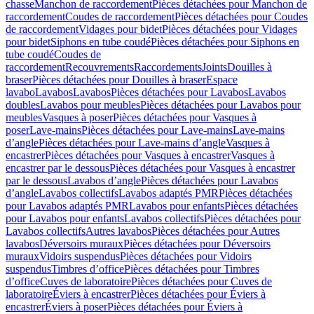
chasse
Manchon de raccordement
Pièces détachées pour Manchon de
raccordement
Coudes de raccordement
Pièces détachées pour Coudes
de raccordement
Vidages pour bidet
Pièces détachées pour Vidages
pour bidet
Siphons en tube coudé
Pièces détachées pour Siphons en
tube coudé
Coudes de
raccordement
Recouvrements
Raccordements
Joints
Douilles à
braser
Pièces détachées pour Douilles à braser
Espace
lavabo
Lavabos
Lavabos
Pièces détachées pour Lavabos
Lavabos
doubles
Lavabos pour meubles
Pièces détachées pour Lavabos pour
meubles
Vasques à poser
Pièces détachées pour Vasques à
poser
Lave-mains
Pièces détachées pour Lave-mains
Lave-mains
d’angle
Pièces détachées pour Lave-mains d’angle
Vasques à
encastrer
Pièces détachées pour Vasques à encastrer
Vasques à
encastrer par le dessous
Pièces détachées pour Vasques à encastrer
par le dessous
Lavabos d’angle
Pièces détachées pour Lavabos
d’angle
Lavabos collectifs
Lavabos adaptés PMR
Pièces détachées
pour Lavabos adaptés PMR
Lavabos pour enfants
Pièces détachées
pour Lavabos pour enfants
Lavabos collectifs
Pièces détachées pour
Lavabos collectifs
Autres lavabos
Pièces détachées pour Autres
lavabos
Déversoirs muraux
Pièces détachées pour Déversoirs
muraux
Vidoirs suspendus
Pièces détachées pour Vidoirs
suspendus
Timbres dʼoffice
Pièces détachées pour Timbres
dʼoffice
Cuves de laboratoire
Pièces détachées pour Cuves de
laboratoire
Éviers à encastrer
Pièces détachées pour Éviers à
encastrer
Éviers à poser
Pièces détachées pour Éviers à