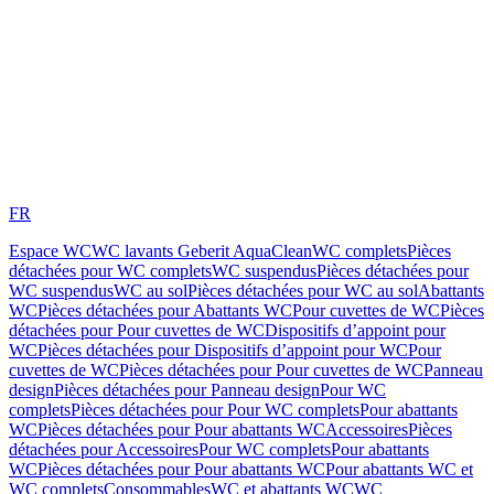
FR
Espace WC
WC lavants Geberit AquaClean
WC complets
Pièces
détachées pour WC complets
WC suspendus
Pièces détachées pour
WC suspendus
WC au sol
Pièces détachées pour WC au sol
Abattants
WC
Pièces détachées pour Abattants WC
Pour cuvettes de WC
Pièces
détachées pour Pour cuvettes de WC
Dispositifs d’appoint pour
WC
Pièces détachées pour Dispositifs d’appoint pour WC
Pour
cuvettes de WC
Pièces détachées pour Pour cuvettes de WC
Panneau
design
Pièces détachées pour Panneau design
Pour WC
complets
Pièces détachées pour Pour WC complets
Pour abattants
WC
Pièces détachées pour Pour abattants WC
Accessoires
Pièces
détachées pour Accessoires
Pour WC complets
Pour abattants
WC
Pièces détachées pour Pour abattants WC
Pour abattants WC et
WC complets
Consommables
WC et abattants WC
WC