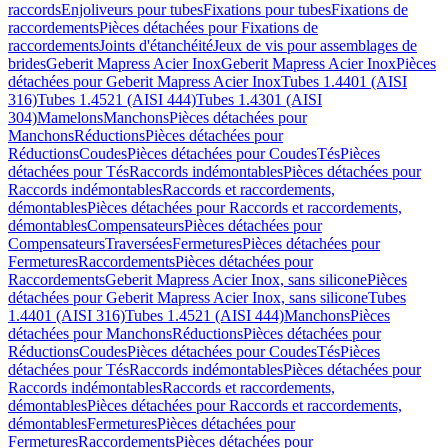
raccords
Enjoliveurs pour tubes
Fixations pour tubes
Fixations de
raccordements
Pièces détachées pour Fixations de
raccordements
Joints d'étanchéité
Jeux de vis pour assemblages de
brides
Geberit Mapress Acier Inox
Geberit Mapress Acier Inox
Pièces
détachées pour Geberit Mapress Acier Inox
Tubes 1.4401 (AISI
316)
Tubes 1.4521 (AISI 444)
Tubes 1.4301 (AISI
304)
Mamelons
Manchons
Pièces détachées pour
Manchons
Réductions
Pièces détachées pour
Réductions
Coudes
Pièces détachées pour Coudes
Tés
Pièces
détachées pour Tés
Raccords indémontables
Pièces détachées pour
Raccords indémontables
Raccords et raccordements,
démontables
Pièces détachées pour Raccords et raccordements,
démontables
Compensateurs
Pièces détachées pour
Compensateurs
Traversées
Fermetures
Pièces détachées pour
Fermetures
Raccordements
Pièces détachées pour
Raccordements
Geberit Mapress Acier Inox, sans silicone
Pièces
détachées pour Geberit Mapress Acier Inox, sans silicone
Tubes
1.4401 (AISI 316)
Tubes 1.4521 (AISI 444)
Manchons
Pièces
détachées pour Manchons
Réductions
Pièces détachées pour
Réductions
Coudes
Pièces détachées pour Coudes
Tés
Pièces
détachées pour Tés
Raccords indémontables
Pièces détachées pour
Raccords indémontables
Raccords et raccordements,
démontables
Pièces détachées pour Raccords et raccordements,
démontables
Fermetures
Pièces détachées pour
Fermetures
Raccordements
Pièces détachées pour