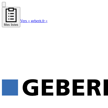
Vers « geberit.fr »
Mes listes