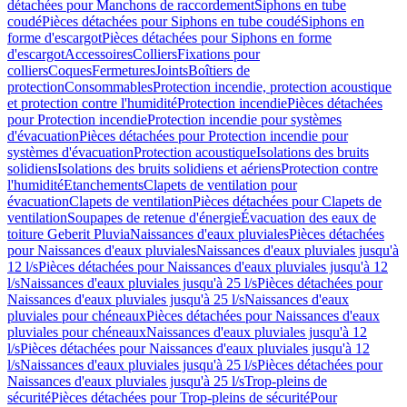
détachées pour Manchons de raccordement
Siphons en tube
coudé
Pièces détachées pour Siphons en tube coudé
Siphons en
forme d'escargot
Pièces détachées pour Siphons en forme
d'escargot
Accessoires
Colliers
Fixations pour
colliers
Coques
Fermetures
Joints
Boîtiers de
protection
Consommables
Protection incendie, protection acoustique
et protection contre l'humidité
Protection incendie
Pièces détachées
pour Protection incendie
Protection incendie pour systèmes
d'évacuation
Pièces détachées pour Protection incendie pour
systèmes d'évacuation
Protection acoustique
Isolations des bruits
solidiens
Isolations des bruits solidiens et aériens
Protection contre
l'humidité
Etanchements
Clapets de ventilation pour
évacuation
Clapets de ventilation
Pièces détachées pour Clapets de
ventilation
Soupapes de retenue d'énergie
Évacuation des eaux de
toiture Geberit Pluvia
Naissances d'eaux pluviales
Pièces détachées
pour Naissances d'eaux pluviales
Naissances d'eaux pluviales jusqu'à
12 l/s
Pièces détachées pour Naissances d'eaux pluviales jusqu'à 12
l/s
Naissances d'eaux pluviales jusqu'à 25 l/s
Pièces détachées pour
Naissances d'eaux pluviales jusqu'à 25 l/s
Naissances d'eaux
pluviales pour chéneaux
Pièces détachées pour Naissances d'eaux
pluviales pour chéneaux
Naissances d'eaux pluviales jusqu'à 12
l/s
Pièces détachées pour Naissances d'eaux pluviales jusqu'à 12
l/s
Naissances d'eaux pluviales jusqu'à 25 l/s
Pièces détachées pour
Naissances d'eaux pluviales jusqu'à 25 l/s
Trop-pleins de
sécurité
Pièces détachées pour Trop-pleins de sécurité
Pour