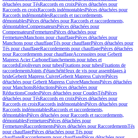
détachées pour Tés
Raccords en croix
Pièces détachées pour
Raccords en croix
Raccords indémontables
Pièces détachées pour
Raccords indémontables
Raccords et raccordements,
démontables
Pièces détachées pour Raccords et raccordements,
démontables
Compensateurs
Pièces détachées pour
Compensateurs
Fermetures
Pièces détachées pour
Fermetures
Manchons pour chauffage
Pièces détachées pour
Manchons pour chauffage
Tés pour chauffage
Pièces détachées pour
Tés pour chauffage
Raccordements pour chauffage
Pièces détachées
pour Raccordements pour chauffage
Accessoires pour Geberit
Mapress Acier Carbone
Etanchements pour tubes et
raccords
Enjoliveurs pour tubes
Fixations pour tubes
Fixations de
raccordements
Joints d'étanchéité
Jeux de vis pour assemblages à
bride
Geberit Mapress Cuivre
Geberit Mapress Cuivre
Pièces
détachées pour Geberit Mapress Cuivre
Manchons
Pièces détachées
pour Manchons
Réductions
Pièces détachées pour
Réductions
Coudes
Pièces détachées pour Coudes
Tés
Pièces
détachées pour Tés
Raccords en croix
Pièces détachées pour
Raccords en croix
Raccords indémontables
Pièces détachées pour
Raccords indémontables
Raccords et raccordements,
démontables
Pièces détachées pour Raccords et raccordements,
démontables
Fermetures
Pièces détachées pour
Fermetures
Raccordements
Pièces détachées pour Raccordements
Tés
pour chauffage
Pièces détachées pour Tés pour
chauffage
Raccordements pour chauffage
Pièces détachées pour