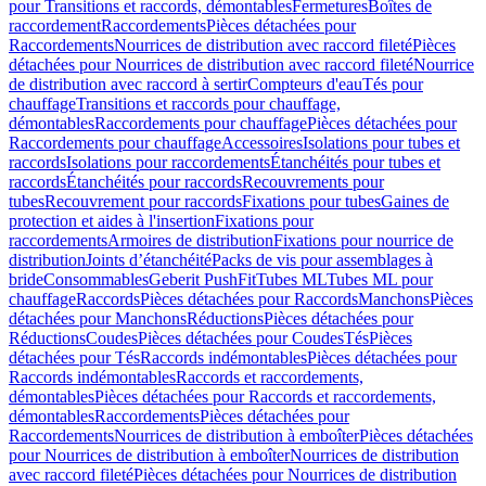
pour Transitions et raccords, démontables
Fermetures
Boîtes de
raccordement
Raccordements
Pièces détachées pour
Raccordements
Nourrices de distribution avec raccord fileté
Pièces
détachées pour Nourrices de distribution avec raccord fileté
Nourrice
de distribution avec raccord à sertir
Compteurs d'eau
Tés pour
chauffage
Transitions et raccords pour chauffage,
démontables
Raccordements pour chauffage
Pièces détachées pour
Raccordements pour chauffage
Accessoires
Isolations pour tubes et
raccords
Isolations pour raccordements
Étanchéités pour tubes et
raccords
Étanchéités pour raccords
Recouvrements pour
tubes
Recouvrement pour raccords
Fixations pour tubes
Gaines de
protection et aides à l'insertion
Fixations pour
raccordements
Armoires de distribution
Fixations pour nourrice de
distribution
Joints d’étanchéité
Packs de vis pour assemblages à
bride
Consommables
Geberit PushFit
Tubes ML
Tubes ML pour
chauffage
Raccords
Pièces détachées pour Raccords
Manchons
Pièces
détachées pour Manchons
Réductions
Pièces détachées pour
Réductions
Coudes
Pièces détachées pour Coudes
Tés
Pièces
détachées pour Tés
Raccords indémontables
Pièces détachées pour
Raccords indémontables
Raccords et raccordements,
démontables
Pièces détachées pour Raccords et raccordements,
démontables
Raccordements
Pièces détachées pour
Raccordements
Nourrices de distribution à emboîter
Pièces détachées
pour Nourrices de distribution à emboîter
Nourrices de distribution
avec raccord fileté
Pièces détachées pour Nourrices de distribution