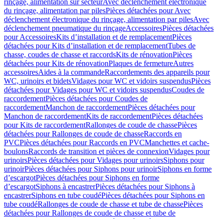
rinçage, alimentation sur secteur
Avec déclenchement électronique
du rinçage, alimentation par piles
Pièces détachées pour Avec
déclenchement électronique du rinçage, alimentation par piles
Avec
déclenchement pneumatique du rinçage
Accessoires
Pièces détachées
pour Accessoires
Kits d’installation et de remplacement
Pièces
détachées pour Kits d’installation et de remplacement
Tubes de
chasse, coudes de chasse et raccords
Kits de rénovation
Pièces
détachées pour Kits de rénovation
Plaques de fermeture
Autres
accessoires
Aides à la commande
Raccordements des appareils pour
WC, urinoirs et bidets
Vidages pour WC et vidoirs suspendus
Pièces
détachées pour Vidages pour WC et vidoirs suspendus
Coudes de
raccordement
Pièces détachées pour Coudes de
raccordement
Manchon de raccordement
Pièces détachées pour
Manchon de raccordement
Kits de raccordement
Pièces détachées
pour Kits de raccordement
Rallonges de coude de chasse
Pièces
détachées pour Rallonges de coude de chasse
Raccords en
PVC
Pièces détachées pour Raccords en PVC
Manchettes et cache-
boulons
Raccords de transition et pièces de connexion
Vidages pour
urinoirs
Pièces détachées pour Vidages pour urinoirs
Siphons pour
urinoir
Pièces détachées pour Siphons pour urinoir
Siphons en forme
d’escargot
Pièces détachées pour Siphons en forme
d’escargot
Siphons à encastrer
Pièces détachées pour Siphons à
encastrer
Siphons en tube coudé
Pièces détachées pour Siphons en
tube coudé
Rallonges de coude de chasse et tube de chasse
Pièces
détachées pour Rallonges de coude de chasse et tube de