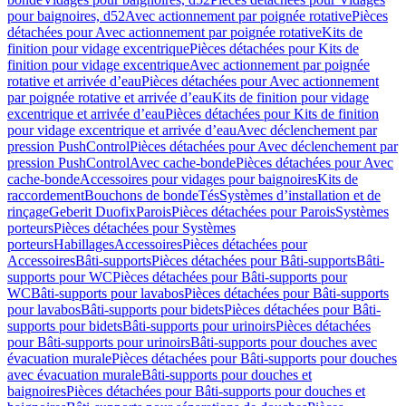
pour baignoires, d52
Avec actionnement par poignée rotative
Pièces
détachées pour Avec actionnement par poignée rotative
Kits de
finition pour vidage excentrique
Pièces détachées pour Kits de
finition pour vidage excentrique
Avec actionnement par poignée
rotative et arrivée d’eau
Pièces détachées pour Avec actionnement
par poignée rotative et arrivée d’eau
Kits de finition pour vidage
excentrique et arrivée d’eau
Pièces détachées pour Kits de finition
pour vidage excentrique et arrivée d’eau
Avec déclenchement par
pression PushControl
Pièces détachées pour Avec déclenchement par
pression PushControl
Avec cache-bonde
Pièces détachées pour Avec
cache-bonde
Accessoires pour vidages pour baignoires
Kits de
raccordement
Bouchons de bonde
Tés
Systèmes d’installation et de
rinçage
Geberit Duofix
Parois
Pièces détachées pour Parois
Systèmes
porteurs
Pièces détachées pour Systèmes
porteurs
Habillages
Accessoires
Pièces détachées pour
Accessoires
Bâti-supports
Pièces détachées pour Bâti-supports
Bâti-
supports pour WC
Pièces détachées pour Bâti-supports pour
WC
Bâti-supports pour lavabos
Pièces détachées pour Bâti-supports
pour lavabos
Bâti-supports pour bidets
Pièces détachées pour Bâti-
supports pour bidets
Bâti-supports pour urinoirs
Pièces détachées
pour Bâti-supports pour urinoirs
Bâti-supports pour douches avec
évacuation murale
Pièces détachées pour Bâti-supports pour douches
avec évacuation murale
Bâti-supports pour douches et
baignoires
Pièces détachées pour Bâti-supports pour douches et