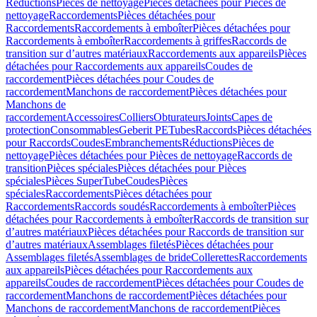
Réductions
Pièces de nettoyage
Pièces détachées pour Pièces de
nettoyage
Raccordements
Pièces détachées pour
Raccordements
Raccordements à emboîter
Pièces détachées pour
Raccordements à emboîter
Raccordements à griffes
Raccords de
transition sur d’autres matériaux
Raccordements aux appareils
Pièces
détachées pour Raccordements aux appareils
Coudes de
raccordement
Pièces détachées pour Coudes de
raccordement
Manchons de raccordement
Pièces détachées pour
Manchons de
raccordement
Accessoires
Colliers
Obturateurs
Joints
Capes de
protection
Consommables
Geberit PE
Tubes
Raccords
Pièces détachées
pour Raccords
Coudes
Embranchements
Réductions
Pièces de
nettoyage
Pièces détachées pour Pièces de nettoyage
Raccords de
transition
Pièces spéciales
Pièces détachées pour Pièces
spéciales
Pièces SuperTube
Coudes
Pièces
spéciales
Raccordements
Pièces détachées pour
Raccordements
Raccords soudés
Raccordements à emboîter
Pièces
détachées pour Raccordements à emboîter
Raccords de transition sur
d’autres matériaux
Pièces détachées pour Raccords de transition sur
d’autres matériaux
Assemblages filetés
Pièces détachées pour
Assemblages filetés
Assemblages de bride
Collerettes
Raccordements
aux appareils
Pièces détachées pour Raccordements aux
appareils
Coudes de raccordement
Pièces détachées pour Coudes de
raccordement
Manchons de raccordement
Pièces détachées pour
Manchons de raccordement
Manchons de raccordement
Pièces