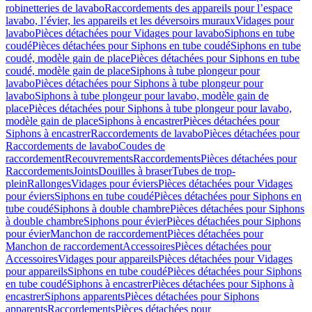
robinetteries de lavabo
Raccordements des appareils pour l’espace
lavabo, l’évier, les appareils et les déversoirs muraux
Vidages pour
lavabo
Pièces détachées pour Vidages pour lavabo
Siphons en tube
coudé
Pièces détachées pour Siphons en tube coudé
Siphons en tube
coudé, modèle gain de place
Pièces détachées pour Siphons en tube
coudé, modèle gain de place
Siphons à tube plongeur pour
lavabo
Pièces détachées pour Siphons à tube plongeur pour
lavabo
Siphons à tube plongeur pour lavabo, modèle gain de
place
Pièces détachées pour Siphons à tube plongeur pour lavabo,
modèle gain de place
Siphons à encastrer
Pièces détachées pour
Siphons à encastrer
Raccordements de lavabo
Pièces détachées pour
Raccordements de lavabo
Coudes de
raccordement
Recouvrements
Raccordements
Pièces détachées pour
Raccordements
Joints
Douilles à braser
Tubes de trop-
plein
Rallonges
Vidages pour éviers
Pièces détachées pour Vidages
pour éviers
Siphons en tube coudé
Pièces détachées pour Siphons en
tube coudé
Siphons à double chambre
Pièces détachées pour Siphons
à double chambre
Siphons pour évier
Pièces détachées pour Siphons
pour évier
Manchon de raccordement
Pièces détachées pour
Manchon de raccordement
Accessoires
Pièces détachées pour
Accessoires
Vidages pour appareils
Pièces détachées pour Vidages
pour appareils
Siphons en tube coudé
Pièces détachées pour Siphons
en tube coudé
Siphons à encastrer
Pièces détachées pour Siphons à
encastrer
Siphons apparents
Pièces détachées pour Siphons
apparents
Raccordements
Pièces détachées pour