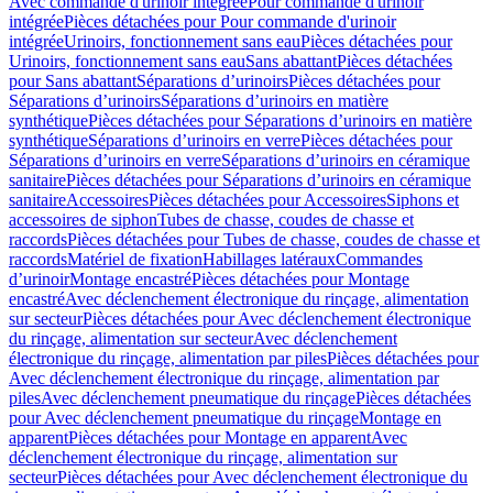
Avec commande d'urinoir intégrée
Pour commande d'urinoir
intégrée
Pièces détachées pour Pour commande d'urinoir
intégrée
Urinoirs, fonctionnement sans eau
Pièces détachées pour
Urinoirs, fonctionnement sans eau
Sans abattant
Pièces détachées
pour Sans abattant
Séparations d’urinoirs
Pièces détachées pour
Séparations d’urinoirs
Séparations d’urinoirs en matière
synthétique
Pièces détachées pour Séparations d’urinoirs en matière
synthétique
Séparations d’urinoirs en verre
Pièces détachées pour
Séparations d’urinoirs en verre
Séparations d’urinoirs en céramique
sanitaire
Pièces détachées pour Séparations d’urinoirs en céramique
sanitaire
Accessoires
Pièces détachées pour Accessoires
Siphons et
accessoires de siphon
Tubes de chasse, coudes de chasse et
raccords
Pièces détachées pour Tubes de chasse, coudes de chasse et
raccords
Matériel de fixation
Habillages latéraux
Commandes
dʼurinoir
Montage encastré
Pièces détachées pour Montage
encastré
Avec déclenchement électronique du rinçage, alimentation
sur secteur
Pièces détachées pour Avec déclenchement électronique
du rinçage, alimentation sur secteur
Avec déclenchement
électronique du rinçage, alimentation par piles
Pièces détachées pour
Avec déclenchement électronique du rinçage, alimentation par
piles
Avec déclenchement pneumatique du rinçage
Pièces détachées
pour Avec déclenchement pneumatique du rinçage
Montage en
apparent
Pièces détachées pour Montage en apparent
Avec
déclenchement électronique du rinçage, alimentation sur
secteur
Pièces détachées pour Avec déclenchement électronique du