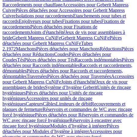
Raccordements pour chauffage
Accessoires pour Geberit Mapress
Cuivre
Pièces détachées pour Accessoires pour Geberit Mapress
Cuivre
Isolations pour raccordements
Etanchements pour tubes et
raccords
Enjoliveurs pour tubes
Fixations pour tubes
Fixations de
raccordements
Pièces détachées pour Fixations de
raccordements
Joints d'étanchéité
Jeux de vis pour assemblages à
bride
Geberit Mapress CuNiFe
Geberit Mapress CuNiFe
Pièces
détachées pour Geberit Mapress CuNiFe
Tubes
2.1972
Manchons
Pièces détachées pour Manchons
Réductions
Pièces
détachées pour Réductions
Coudes
Pièces détachées pour
Coudes
Tés
Pièces détachées pour Tés
Raccords indémontables
Pièces
détachées pour Raccords indémontables
Raccords et raccordements,
démontables
Pièces détachées pour Raccords et raccordements,
démontables
Traversées
Pièces détachées pour Traversées
Accessoires
pour Geberit Mapress CuNiFe
Joints d'étanchéité
Jeux de vis pour
assemblages de brides
Système d’hygiène Geberit
Unités de rinçage
hygiéniques
Pièces détachées pour Unités de rinçage
hygiéniques
Accessoires pour unités de rinçage
hygiéniques
Capteurs
Câbles
Limiteurs de débit
Recouvrements et
plaques de fermeture
Réservoirs et commandes de WC avec rinçage
forcé hygiénique
Pièces détachées pour Réservoirs et commandes de
WC avec rinçage forcé hygiénique
Réservoirs à encastrer avec
rinçage forcé hygiénique
Modules d’hygiène à intégrer
Pièces
détachées pour Modules d’hygiène à intégrer
Accessoires pour
réservoirs et commandes de WC avec rinçage forcé