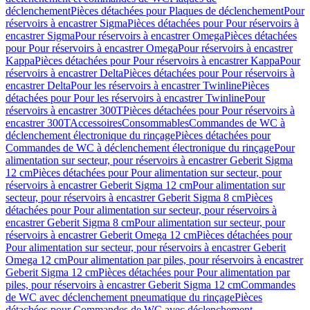
déclenchement
Pièces détachées pour Plaques de déclenchement
Pour
réservoirs à encastrer Sigma
Pièces détachées pour Pour réservoirs à
encastrer Sigma
Pour réservoirs à encastrer Omega
Pièces détachées
pour Pour réservoirs à encastrer Omega
Pour réservoirs à encastrer
Kappa
Pièces détachées pour Pour réservoirs à encastrer Kappa
Pour
réservoirs à encastrer Delta
Pièces détachées pour Pour réservoirs à
encastrer Delta
Pour les réservoirs à encastrer Twinline
Pièces
détachées pour Pour les réservoirs à encastrer Twinline
Pour
réservoirs à encastrer 300T
Pièces détachées pour Pour réservoirs à
encastrer 300T
Accessoires
Consommables
Commandes de WC à
déclenchement électronique du rinçage
Pièces détachées pour
Commandes de WC à déclenchement électronique du rinçage
Pour
alimentation sur secteur, pour réservoirs à encastrer Geberit Sigma
12 cm
Pièces détachées pour Pour alimentation sur secteur, pour
réservoirs à encastrer Geberit Sigma 12 cm
Pour alimentation sur
secteur, pour réservoirs à encastrer Geberit Sigma 8 cm
Pièces
détachées pour Pour alimentation sur secteur, pour réservoirs à
encastrer Geberit Sigma 8 cm
Pour alimentation sur secteur, pour
réservoirs à encastrer Geberit Omega 12 cm
Pièces détachées pour
Pour alimentation sur secteur, pour réservoirs à encastrer Geberit
Omega 12 cm
Pour alimentation par piles, pour réservoirs à encastrer
Geberit Sigma 12 cm
Pièces détachées pour Pour alimentation par
piles, pour réservoirs à encastrer Geberit Sigma 12 cm
Commandes
de WC avec déclenchement pneumatique du rinçage
Pièces
détachées pour Commandes de WC avec déclenchement