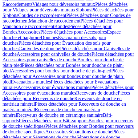
Raccordements
Vidages pour déversoirs muraux
Pièces détachées
pour Vidages pour déversoirs muraux
Siphons
Pièces détachées pour
Siphons
Coudes de raccordement
Pièces détachées pour Coudes de
raccordement
Manchon de raccordement
Pièces détachées pour
Manchon de raccordement
Bondes
Pièces détachées pour
Bondes
Accessoires
Pièces détachées pour Accessoires
Espace
douche et baignoire
Douches
Évacuation des sols pour
douches
Pièces détachées pour Évacuation des sols pour
douches
Canivelles de douche
Pièces détachées pour Canivelles de
douche
Accessoires pour canivelles de douche
Pièces détachées pour
Accessoires pour canivelles de douche
Bondes pour douche de
plain-pied
Pièces détachées pour Bondes pour douche de plain-
pied
Accessoires pour bondes pour douche de plain-pied
Pièces
détachées pour Accessoires pour bondes pour douche de plain-
pied
Evacuations murales
Pièces détachées pour Evacuations
murales
Accessoires pour évacuations murales
Pièces détachées pour
Accessoires pour évacuations murales
Receveurs de douche
Pièces
détachées pour Receveurs de douche
Receveurs de douche en
matériau minéral
Pièces détachées pour Receveurs de douche en
matériau minéral
Receveurs de douche en matériau
minéral
Receveurs de douche en céramique sanitaire
Bâti-
supports
Pièces détachées pour Bâti-supports
Bondes pour receveurs
de douche spécifiques
Pièces détachées pour Bondes pour receveurs
de douche spécifiques
Accessoires
Séparations de douche
Pièces
détachées pour Séparations de douche
Séparations de douche