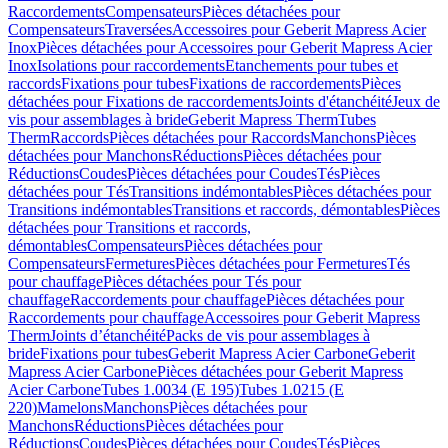
Raccordements
Compensateurs
Pièces détachées pour
Compensateurs
Traversées
Accessoires pour Geberit Mapress Acier
Inox
Pièces détachées pour Accessoires pour Geberit Mapress Acier
Inox
Isolations pour raccordements
Etanchements pour tubes et
raccords
Fixations pour tubes
Fixations de raccordements
Pièces
détachées pour Fixations de raccordements
Joints d'étanchéité
Jeux de
vis pour assemblages à bride
Geberit Mapress Therm
Tubes
Therm
Raccords
Pièces détachées pour Raccords
Manchons
Pièces
détachées pour Manchons
Réductions
Pièces détachées pour
Réductions
Coudes
Pièces détachées pour Coudes
Tés
Pièces
détachées pour Tés
Transitions indémontables
Pièces détachées pour
Transitions indémontables
Transitions et raccords, démontables
Pièces
détachées pour Transitions et raccords,
démontables
Compensateurs
Pièces détachées pour
Compensateurs
Fermetures
Pièces détachées pour Fermetures
Tés
pour chauffage
Pièces détachées pour Tés pour
chauffage
Raccordements pour chauffage
Pièces détachées pour
Raccordements pour chauffage
Accessoires pour Geberit Mapress
Therm
Joints d’étanchéité
Packs de vis pour assemblages à
bride
Fixations pour tubes
Geberit Mapress Acier Carbone
Geberit
Mapress Acier Carbone
Pièces détachées pour Geberit Mapress
Acier Carbone
Tubes 1.0034 (E 195)
Tubes 1.0215 (E
220)
Mamelons
Manchons
Pièces détachées pour
Manchons
Réductions
Pièces détachées pour
Réductions
Coudes
Pièces détachées pour Coudes
Tés
Pièces