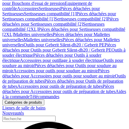
pour Bouchons d'essai de pression
Equipement de
contrôle
Accessoires
Sertisseuses
Pièces détachées pour
Sertisseuses
Sertisseuses compatibilité [1]
Pièces détachées pour
Sertisseuses compatibilité [1]
Sertisseuses compatibilité [2]
Pièces
détachées pour Sertisseuses compatibilité [2]
Sertisseuses
compatibilité [2XL]
Pièces détachées pour Sertisseuses compatibilité
[2XL]
Mallettes universelles
Pièces détachées pour Mallettes
universelles
Mallettes universelles
Pièces détachées pour Mallettes
universelles
Outils pour Geberit Silent-db20 / Geberit PE
Pièces
détachées pour Outils pour Geberit Silent-db20 / Geberit PE
Outils à
souder électrique
Pièces détachées pour Outils à souder
électrique
Accessoires pour outillage à souder électrique
Outils pour
soudure au miroir
Pièces détachées pour Outils pour soudure au
miroir
Accessoires pour outils pour soudure au miroir
Pièces
détachées pour Accessoires pour outils pour soudure au miroir
Outils
de préparation de tubes
Pièces détachées pour Outils de préparation
de tubes
Accessoires pour outils de préparation de tubes
Pièces
détachées pour Accessoires pour outils de préparation de tubes
Aides
à la commande
Télécommandes
Catégories de produits
Lignes de salle de bains
Nouveautés