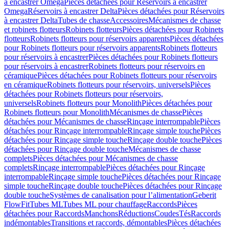
à encastrer Omega
Pièces détachées pour Réservoirs à encastrer
Omega
Réservoirs à encastrer Delta
Pièces détachées pour Réservoirs
à encastrer Delta
Tubes de chasse
Accessoires
Mécanismes de chasse
et robinets flotteurs
Robinets flotteurs
Pièces détachées pour Robinets
flotteurs
Robinets flotteurs pour réservoirs apparents
Pièces détachées
pour Robinets flotteurs pour réservoirs apparents
Robinets flotteurs
pour réservoirs à encastrer
Pièces détachées pour Robinets flotteurs
pour réservoirs à encastrer
Robinets flotteurs pour réservoirs en
céramique
Pièces détachées pour Robinets flotteurs pour réservoirs
en céramique
Robinets flotteurs pour réservoirs, universels
Pièces
détachées pour Robinets flotteurs pour réservoirs,
universels
Robinets flotteurs pour Monolith
Pièces détachées pour
Robinets flotteurs pour Monolith
Mécanismes de chasse
Pièces
détachées pour Mécanismes de chasse
Rinçage interrompable
Pièces
détachées pour Rinçage interrompable
Rinçage simple touche
Pièces
détachées pour Rinçage simple touche
Rinçage double touche
Pièces
détachées pour Rinçage double touche
Mécanismes de chasse
complets
Pièces détachées pour Mécanismes de chasse
complets
Rinçage interrompable
Pièces détachées pour Rinçage
interrompable
Rinçage simple touche
Pièces détachées pour Rinçage
simple touche
Rinçage double touche
Pièces détachées pour Rinçage
double touche
Systèmes de canalisation pour l’alimentation
Geberit
FlowFit
Tubes ML
Tubes ML pour chauffage
Raccords
Pièces
détachées pour Raccords
Manchons
Réductions
Coudes
Tés
Raccords
indémontables
Transitions et raccords, démontables
Pièces détachées