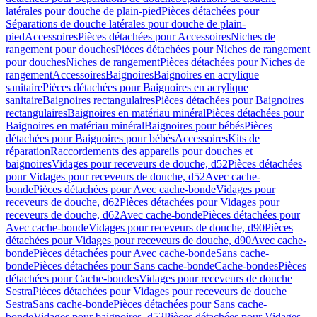
latérales pour douche de plain-pied
Pièces détachées pour
Séparations de douche latérales pour douche de plain-
pied
Accessoires
Pièces détachées pour Accessoires
Niches de
rangement pour douches
Pièces détachées pour Niches de rangement
pour douches
Niches de rangement
Pièces détachées pour Niches de
rangement
Accessoires
Baignoires
Baignoires en acrylique
sanitaire
Pièces détachées pour Baignoires en acrylique
sanitaire
Baignoires rectangulaires
Pièces détachées pour Baignoires
rectangulaires
Baignoires en matériau minéral
Pièces détachées pour
Baignoires en matériau minéral
Baignoires pour bébés
Pièces
détachées pour Baignoires pour bébés
Accessoires
Kits de
réparation
Raccordements des appareils pour douches et
baignoires
Vidages pour receveurs de douche, d52
Pièces détachées
pour Vidages pour receveurs de douche, d52
Avec cache-
bonde
Pièces détachées pour Avec cache-bonde
Vidages pour
receveurs de douche, d62
Pièces détachées pour Vidages pour
receveurs de douche, d62
Avec cache-bonde
Pièces détachées pour
Avec cache-bonde
Vidages pour receveurs de douche, d90
Pièces
détachées pour Vidages pour receveurs de douche, d90
Avec cache-
bonde
Pièces détachées pour Avec cache-bonde
Sans cache-
bonde
Pièces détachées pour Sans cache-bonde
Cache-bondes
Pièces
détachées pour Cache-bondes
Vidages pour receveurs de douche
Sestra
Pièces détachées pour Vidages pour receveurs de douche
Sestra
Sans cache-bonde
Pièces détachées pour Sans cache-
bonde
Vidages pour baignoires, d52
Pièces détachées pour Vidages