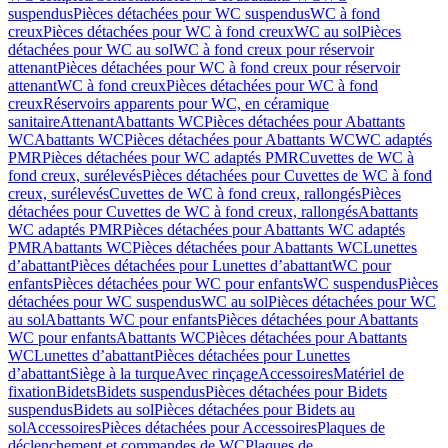
suspendus
Pièces détachées pour WC suspendus
WC à fond
creux
Pièces détachées pour WC à fond creux
WC au sol
Pièces
détachées pour WC au sol
WC à fond creux pour réservoir
attenant
Pièces détachées pour WC à fond creux pour réservoir
attenant
WC à fond creux
Pièces détachées pour WC à fond
creux
Réservoirs apparents pour WC, en céramique
sanitaire
Attenant
Abattants WC
Pièces détachées pour Abattants
WC
Abattants WC
Pièces détachées pour Abattants WC
WC adaptés
PMR
Pièces détachées pour WC adaptés PMR
Cuvettes de WC à
fond creux, surélevés
Pièces détachées pour Cuvettes de WC à fond
creux, surélevés
Cuvettes de WC à fond creux, rallongés
Pièces
détachées pour Cuvettes de WC à fond creux, rallongés
Abattants
WC adaptés PMR
Pièces détachées pour Abattants WC adaptés
PMR
Abattants WC
Pièces détachées pour Abattants WC
Lunettes
d’abattant
Pièces détachées pour Lunettes d’abattant
WC pour
enfants
Pièces détachées pour WC pour enfants
WC suspendus
Pièces
détachées pour WC suspendus
WC au sol
Pièces détachées pour WC
au sol
Abattants WC pour enfants
Pièces détachées pour Abattants
WC pour enfants
Abattants WC
Pièces détachées pour Abattants
WC
Lunettes d’abattant
Pièces détachées pour Lunettes
d’abattant
Siège à la turque
Avec rinçage
Accessoires
Matériel de
fixation
Bidets
Bidets suspendus
Pièces détachées pour Bidets
suspendus
Bidets au sol
Pièces détachées pour Bidets au
sol
Accessoires
Pièces détachées pour Accessoires
Plaques de
déclenchement et commandes de WC
Plaques de