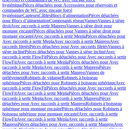
hygiénique
Pièces détachées pour Accessoires pour réservoirs et
commandes de WC avec rinçage forcé
hygiénique
Capteurs
Câbles
Blocs d’alimentation
Pièces détachées
pour Blocs d’alimentation
Composants réseau
Vannes
Vannes à siège
droit
Avec raccords à sertir Mapress
Vannes à siège droit pour
montage encastré
Pièces détachées pour Vannes à siège droit pour
montage encastré
Avec raccords à sertir Mepla
Pièces détachées pour
Avec raccords à sertir Mepla
Avec raccords à sertir Mapress
Avec
raccords filetés
Pièces détachées pour Avec raccords filetés
Vannes à
siège incliné
Pièces détachées pour Vannes à siège incliné
Avec
raccords à sertir FlowFit
Pièces détachées pour Avec raccords à sertir
FlowFit
Avec raccords à sertir Mepla
Pièces détachées pour Avec
raccords à sertir Mepla
Avec raccords à sertir Mapress
Pièces
détachées pour Avec raccords à sertir Mapress
Vannes de
prélèvement
Robinets de vidange
Robinets à boisseau
sphérique
Pièces détachées pour Robinets à boisseau sphérique
Avec
raccords à sertir FlowFit
Pièces détachées pour Avec raccords à sertir
FlowFit
Avec raccords à sertir Mepla
Pièces détachées pour Avec
raccords à sertir Mepla
Avec raccords à sertir Mapress
Pièces
détachées pour Avec raccords à sertir Mapress
Robinets à boisseau
sphérique pour montage encastré
Pièces détachées pour Robinets à
boisseau sphérique pour montage encastré
Avec raccords à sertir
FlowFit
Avec raccords à sertir Mepla
Avec raccords à sertir
Mapress
Pièces détachées pour Avec raccords à sertir Mapress
Avec