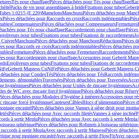
etures
Tés pour chauffage
Pièces détachées pour Tés pour chauffage
Rac
chéité
Packs de vis pour assemblages à bride
Fixations pour tubes
Geberi
Tubes 1.0215 (E 220)
Mamelons
Manchons
Pièces détachées pour Manc
ix
Pièces détachées pour Raccords en croix
Raccords indémontables
Pièc
tables
Compensateurs
Pièces détachées pour Compensateurs
Fermetures
étachées pour Tés pour chauffage
Raccordements pour chauffage
Pièces
njoliveurs pour tubes
Fixations pour tubes
Fixations de raccordements
Jo
s Cuivre
Manchons
Pièces détachées pour Manchons
Réductions
Pièces d
ées pour Raccords en croix
Raccords indémontables
Pièces détachées po
tables
Fermetures
Pièces détachées pour Fermetures
Raccordements
Pièc
ées pour Raccordements pour chauffage
Accessoires pour Geberit Mapr
ords
Enjoliveurs pour tubes
Fixations pour tubes
Fixations de raccordeme
NiFe
Geberit Mapress CuNiFe
Pièces détachées pour Geberit Mapress 
 détachées pour Coudes
Tés
Pièces détachées pour Tés
Raccords indémon
rdements, démontables
Traversées
Pièces détachées pour Traversées
Acces
age hygiéniques
Pièces détachées pour Unités de rinçage hygiéniques
Acc
des de WC avec rinçage forcé hygiénique
Pièces détachées pour Réser
Pièces détachées pour Modules d’hygiène à intégrer
Accessoires pour r
 rinçage forcé hygiénique
Capteurs
Câbles
Blocs d’alimentation
Pièces d
montage encastré
Pièces détachées pour Vannes à siège droit pour monta
letés
Pièces détachées pour Avec raccords filetés
Vannes à siège incliné
P
ords à sertir Mepla
Pièces détachées pour Avec raccords à sertir Mepla
boisseau sphérique
Pièces détachées pour Robinets à boisseau sphérique
raccords à sertir Mepla
Avec raccords à sertir Mapress
Pièces détachées
érique pour montage encastré
Avec raccords à sertir FlowFit
Avec raccord