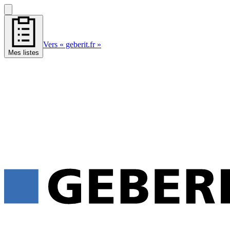
Vers « geberit.fr »
Mes listes