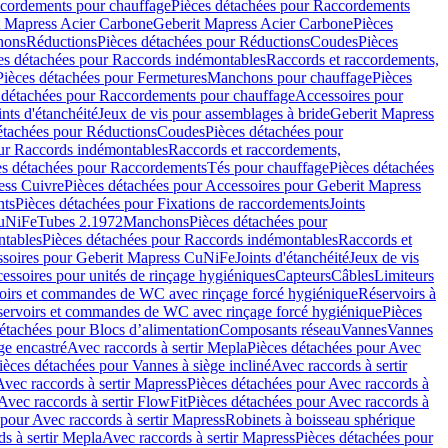
cordements pour chauffage
Pièces détachées pour Raccordements
t Mapress Acier Carbone
Geberit Mapress Acier Carbone
Pièces
hons
Réductions
Pièces détachées pour Réductions
Coudes
Pièces
es détachées pour Raccords indémontables
Raccords et raccordements,
Pièces détachées pour Fermetures
Manchons pour chauffage
Pièces
 détachées pour Raccordements pour chauffage
Accessoires pour
ints d'étanchéité
Jeux de vis pour assemblages à bride
Geberit Mapress
étachées pour Réductions
Coudes
Pièces détachées pour
ur Raccords indémontables
Raccords et raccordements,
es détachées pour Raccordements
Tés pour chauffage
Pièces détachées
ess Cuivre
Pièces détachées pour Accessoires pour Geberit Mapress
nts
Pièces détachées pour Fixations de raccordements
Joints
CuNiFe
Tubes 2.1972
Manchons
Pièces détachées pour
tables
Pièces détachées pour Raccords indémontables
Raccords et
soires pour Geberit Mapress CuNiFe
Joints d'étanchéité
Jeux de vis
essoires pour unités de rinçage hygiéniques
Capteurs
Câbles
Limiteurs
voirs et commandes de WC avec rinçage forcé hygiénique
Réservoirs à
éservoirs et commandes de WC avec rinçage forcé hygiénique
Pièces
étachées pour Blocs d’alimentation
Composants réseau
Vannes
Vannes
ge encastré
Avec raccords à sertir Mepla
Pièces détachées pour Avec
ièces détachées pour Vannes à siège incliné
Avec raccords à sertir
Avec raccords à sertir Mapress
Pièces détachées pour Avec raccords à
Avec raccords à sertir FlowFit
Pièces détachées pour Avec raccords à
 pour Avec raccords à sertir Mapress
Robinets à boisseau sphérique
s à sertir Mepla
Avec raccords à sertir Mapress
Pièces détachées pour