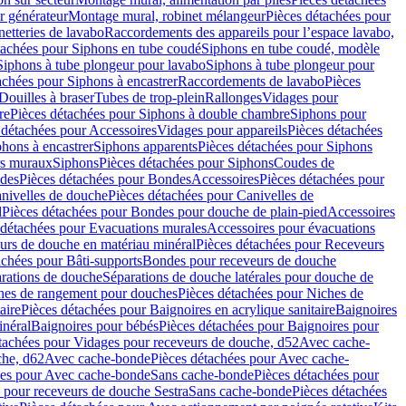
r générateur
Montage mural, robinet mélangeur
Pièces détachées pour
netteries de lavabo
Raccordements des appareils pour l’espace lavabo,
tachées pour Siphons en tube coudé
Siphons en tube coudé, modèle
Siphons à tube plongeur pour lavabo
Siphons à tube plongeur pour
achées pour Siphons à encastrer
Raccordements de lavabo
Pièces
Douilles à braser
Tubes de trop-plein
Rallonges
Vidages pour
re
Pièces détachées pour Siphons à double chambre
Siphons pour
 détachées pour Accessoires
Vidages pour appareils
Pièces détachées
hons à encastrer
Siphons apparents
Pièces détachées pour Siphons
rs muraux
Siphons
Pièces détachées pour Siphons
Coudes de
des
Pièces détachées pour Bondes
Accessoires
Pièces détachées pour
nivelles de douche
Pièces détachées pour Canivelles de
d
Pièces détachées pour Bondes pour douche de plain-pied
Accessoires
 détachées pour Evacuations murales
Accessoires pour évacuations
urs de douche en matériau minéral
Pièces détachées pour Receveurs
achées pour Bâti-supports
Bondes pour receveurs de douche
arations de douche
Séparations de douche latérales pour douche de
hes de rangement pour douches
Pièces détachées pour Niches de
aire
Pièces détachées pour Baignoires en acrylique sanitaire
Baignoires
inéral
Baignoires pour bébés
Pièces détachées pour Baignoires pour
tachées pour Vidages pour receveurs de douche, d52
Avec cache-
che, d62
Avec cache-bonde
Pièces détachées pour Avec cache-
ées pour Avec cache-bonde
Sans cache-bonde
Pièces détachées pour
 pour receveurs de douche Sestra
Sans cache-bonde
Pièces détachées