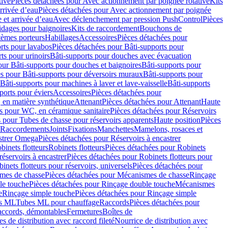
tive
Pièces détachées pour Avec actionnement par poignée rotative
Kits
rrivée d’eau
Pièces détachées pour Avec actionnement par poignée
 et arrivée d’eau
Avec déclenchement par pression PushControl
Pièces
idages pour baignoires
Kits de raccordement
Bouchons de
tèmes porteurs
Habillages
Accessoires
Pièces détachées pour
rts pour lavabos
Pièces détachées pour Bâti-supports pour
ts pour urinoirs
Bâti-supports pour douches avec évacuation
our Bâti-supports pour douches et baignoires
Bâti-supports pour
es pour Bâti-supports pour déversoirs muraux
Bâti-supports pour
Bâti-supports pour machines à laver et lave-vaisselle
Bâti-supports
ports pour éviers
Accessoires
Pièces détachées pour
 en matière synthétique
Attenant
Pièces détachées pour Attenant
Haute
s pour WC, en céramique sanitaire
Pièces détachées pour Réservoirs
 pour Tubes de chasse pour réservoirs apparents
Haute position
Pièces
r Raccordements
Joints
Fixations
Manchettes
Mamelons, rosaces et
astrer Omega
Pièces détachées pour Réservoirs à encastrer
inets flotteurs
Robinets flotteurs
Pièces détachées pour Robinets
réservoirs à encastrer
Pièces détachées pour Robinets flotteurs pour
inets flotteurs pour réservoirs, universels
Pièces détachées pour
mes de chasse
Pièces détachées pour Mécanismes de chasse
Rinçage
le touche
Pièces détachées pour Rinçage double touche
Mécanismes
e
Rinçage simple touche
Pièces détachées pour Rinçage simple
s ML
Tubes ML pour chauffage
Raccords
Pièces détachées pour
raccords, démontables
Fermetures
Boîtes de
s de distribution avec raccord fileté
Nourrice de distribution avec