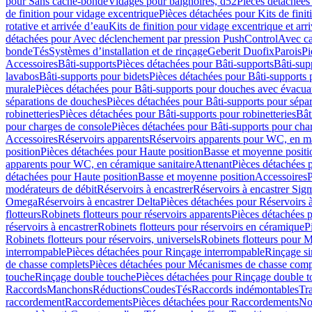
pour Sans cache-bonde
Vidages pour baignoires, d52
Pièces détachées
de finition pour vidage excentrique
Pièces détachées pour Kits de fini
rotative et arrivée d’eau
Kits de finition pour vidage excentrique et arr
détachées pour Avec déclenchement par pression PushControl
Avec c
bonde
Tés
Systèmes d’installation et de rinçage
Geberit Duofix
Parois
Pi
Accessoires
Bâti-supports
Pièces détachées pour Bâti-supports
Bâti-su
lavabos
Bâti-supports pour bidets
Pièces détachées pour Bâti-supports 
murale
Pièces détachées pour Bâti-supports pour douches avec évacua
séparations de douches
Pièces détachées pour Bâti-supports pour sépa
robinetteries
Pièces détachées pour Bâti-supports pour robinetteries
Bât
pour charges de console
Pièces détachées pour Bâti-supports pour cha
Accessoires
Réservoirs apparents
Réservoirs apparents pour WC, en ma
position
Pièces détachées pour Haute position
Basse et moyenne positi
apparents pour WC, en céramique sanitaire
Attenant
Pièces détachées 
détachées pour Haute position
Basse et moyenne position
Accessoires
P
modérateurs de débit
Réservoirs à encastrer
Réservoirs à encastrer Sig
Omega
Réservoirs à encastrer Delta
Pièces détachées pour Réservoirs à
flotteurs
Robinets flotteurs pour réservoirs apparents
Pièces détachées p
réservoirs à encastrer
Robinets flotteurs pour réservoirs en céramique
P
Robinets flotteurs pour réservoirs, universels
Robinets flotteurs pour 
interrompable
Pièces détachées pour Rinçage interrompable
Rinçage s
de chasse complets
Pièces détachées pour Mécanismes de chasse comp
touche
Rinçage double touche
Pièces détachées pour Rinçage double 
Raccords
Manchons
Réductions
Coudes
Tés
Raccords indémontables
Tra
raccordement
Raccordements
Pièces détachées pour Raccordements
Nou