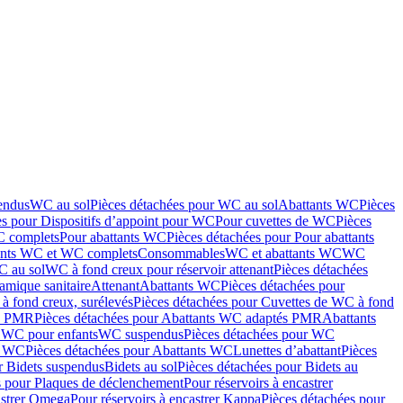
endus
WC au sol
Pièces détachées pour WC au sol
Abattants WC
Pièces
es pour Dispositifs d’appoint pour WC
Pour cuvettes de WC
Pièces
C complets
Pour abattants WC
Pièces détachées pour Pour abattants
ants WC et WC complets
Consommables
WC et abattants WC
WC
C au sol
WC à fond creux pour réservoir attenant
Pièces détachées
amique sanitaire
Attenant
Abattants WC
Pièces détachées pour
à fond creux, surélevés
Pièces détachées pour Cuvettes de WC à fond
és PMR
Pièces détachées pour Abattants WC adaptés PMR
Abattants
r WC pour enfants
WC suspendus
Pièces détachées pour WC
s WC
Pièces détachées pour Abattants WC
Lunettes d’abattant
Pièces
r Bidets suspendus
Bidets au sol
Pièces détachées pour Bidets au
s pour Plaques de déclenchement
Pour réservoirs à encastrer
astrer Omega
Pour réservoirs à encastrer Kappa
Pièces détachées pour