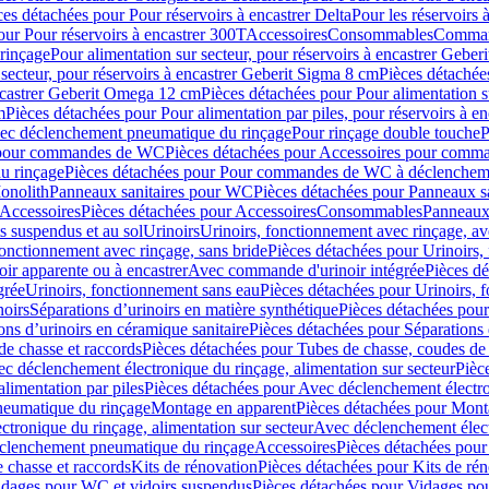
ces détachées pour Pour réservoirs à encastrer Delta
Pour les réservoirs 
our Pour réservoirs à encastrer 300T
Accessoires
Consommables
Command
rinçage
Pour alimentation sur secteur, pour réservoirs à encastrer Gebe
 secteur, pour réservoirs à encastrer Geberit Sigma 8 cm
Pièces détachées
encastrer Geberit Omega 12 cm
Pièces détachées pour Pour alimentation s
m
Pièces détachées pour Pour alimentation par piles, pour réservoirs à 
c déclenchement pneumatique du rinçage
Pour rinçage double touche
P
 pour commandes de WC
Pièces détachées pour Accessoires pour com
u rinçage
Pièces détachées pour Pour commandes de WC à déclencheme
onolith
Panneaux sanitaires pour WC
Pièces détachées pour Panneaux s
Accessoires
Pièces détachées pour Accessoires
Consommables
Panneaux 
s suspendus et au sol
Urinoirs
Urinoirs, fonctionnement avec rinçage, av
fonctionnement avec rinçage, sans bride
Pièces détachées pour Urinoirs,
ir apparente ou à encastrer
Avec commande d'urinoir intégrée
Pièces d
grée
Urinoirs, fonctionnement sans eau
Pièces détachées pour Urinoirs, 
noirs
Séparations d’urinoirs en matière synthétique
Pièces détachées pour
ons d’urinoirs en céramique sanitaire
Pièces détachées pour Séparations 
de chasse et raccords
Pièces détachées pour Tubes de chasse, coudes de 
c déclenchement électronique du rinçage, alimentation sur secteur
Pièc
limentation par piles
Pièces détachées pour Avec déclenchement électron
neumatique du rinçage
Montage en apparent
Pièces détachées pour Mont
tronique du rinçage, alimentation sur secteur
Avec déclenchement électr
clenchement pneumatique du rinçage
Accessoires
Pièces détachées pour
 chasse et raccords
Kits de rénovation
Pièces détachées pour Kits de ré
dages pour WC et vidoirs suspendus
Pièces détachées pour Vidages po