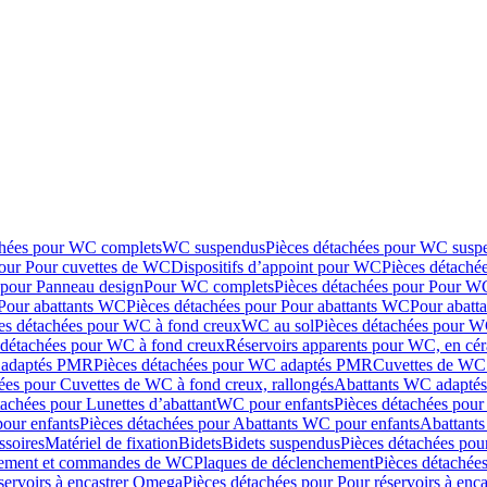
chées pour WC complets
WC suspendus
Pièces détachées pour WC susp
pour Pour cuvettes de WC
Dispositifs d’appoint pour WC
Pièces détaché
 pour Panneau design
Pour WC complets
Pièces détachées pour Pour W
Pour abattants WC
Pièces détachées pour Pour abattants WC
Pour abatt
es détachées pour WC à fond creux
WC au sol
Pièces détachées pour W
 détachées pour WC à fond creux
Réservoirs apparents pour WC, en cér
adaptés PMR
Pièces détachées pour WC adaptés PMR
Cuvettes de WC 
ées pour Cuvettes de WC à fond creux, rallongés
Abattants WC adapt
tachées pour Lunettes d’abattant
WC pour enfants
Pièces détachées pou
our enfants
Pièces détachées pour Abattants WC pour enfants
Abattant
ssoires
Matériel de fixation
Bidets
Bidets suspendus
Pièces détachées pou
hement et commandes de WC
Plaques de déclenchement
Pièces détachée
servoirs à encastrer Omega
Pièces détachées pour Pour réservoirs à enc