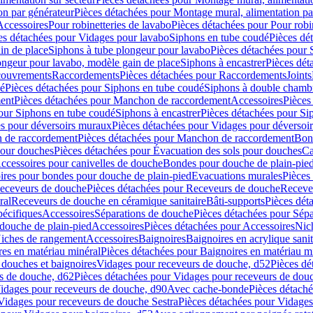
on par générateur
Pièces détachées pour Montage mural, alimentation pa
Accessoires
Pour robinetteries de lavabo
Pièces détachées pour Pour robi
es détachées pour Vidages pour lavabo
Siphons en tube coudé
Pièces dé
in de place
Siphons à tube plongeur pour lavabo
Pièces détachées pour 
ongeur pour lavabo, modèle gain de place
Siphons à encastrer
Pièces dét
ouvrements
Raccordements
Pièces détachées pour Raccordements
Joints
dé
Pièces détachées pour Siphons en tube coudé
Siphons à double chamb
ent
Pièces détachées pour Manchon de raccordement
Accessoires
Pièces
our Siphons en tube coudé
Siphons à encastrer
Pièces détachées pour Sip
s pour déversoirs muraux
Pièces détachées pour Vidages pour déversoi
 de raccordement
Pièces détachées pour Manchon de raccordement
Bon
pour douches
Pièces détachées pour Évacuation des sols pour douches
Ca
ccessoires pour canivelles de douche
Bondes pour douche de plain-pie
ires pour bondes pour douche de plain-pied
Evacuations murales
Pièces
eceveurs de douche
Pièces détachées pour Receveurs de douche
Receve
ral
Receveurs de douche en céramique sanitaire
Bâti-supports
Pièces dét
pécifiques
Accessoires
Séparations de douche
Pièces détachées pour Sép
 douche de plain-pied
Accessoires
Pièces détachées pour Accessoires
Nic
Niches de rangement
Accessoires
Baignoires
Baignoires en acrylique sanit
res en matériau minéral
Pièces détachées pour Baignoires en matériau m
douches et baignoires
Vidages pour receveurs de douche, d52
Pièces dé
s de douche, d62
Pièces détachées pour Vidages pour receveurs de dou
Vidages pour receveurs de douche, d90
Avec cache-bonde
Pièces détach
Vidages pour receveurs de douche Sestra
Pièces détachées pour Vidages