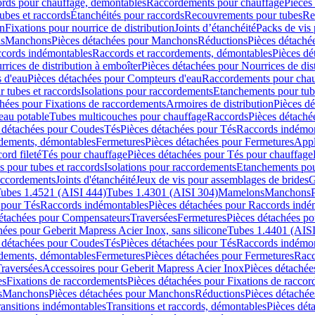
cords pour chauffage, démontables
Raccordements pour chauffage
Pièces
ubes et raccords
Étanchéités pour raccords
Recouvrements pour tubes
Re
on
Fixations pour nourrice de distribution
Joints d’étanchéité
Packs de vis
ds
Manchons
Pièces détachées pour Manchons
Réductions
Pièces détaché
ccords indémontables
Raccords et raccordements, démontables
Pièces dé
rrices de distribution à emboîter
Pièces détachées pour Nourrices de dis
 d'eau
Pièces détachées pour Compteurs d'eau
Raccordements pour chau
r tubes et raccords
Isolations pour raccordements
Etanchements pour tube
chées pour Fixations de raccordements
Armoires de distribution
Pièces dé
eau potable
Tubes multicouches pour chauffage
Raccords
Pièces détaché
 détachées pour Coudes
Tés
Pièces détachées pour Tés
Raccords indémon
rdements, démontables
Fermetures
Pièces détachées pour Fermetures
Appl
ord fileté
Tés pour chauffage
Pièces détachées pour Tés pour chauffage
ns pour tubes et raccords
Isolations pour raccordements
Etanchements pour
raccordements
Joints d'étanchéité
Jeux de vis pour assemblages de brides
G
ubes 1.4521 (AISI 444)
Tubes 1.4301 (AISI 304)
Mamelons
Manchons
 pour Tés
Raccords indémontables
Pièces détachées pour Raccords indé
détachées pour Compensateurs
Traversées
Fermetures
Pièces détachées po
hées pour Geberit Mapress Acier Inox, sans silicone
Tubes 1.4401 (AISI
 détachées pour Coudes
Tés
Pièces détachées pour Tés
Raccords indémon
rdements, démontables
Fermetures
Pièces détachées pour Fermetures
Racc
raversées
Accessoires pour Geberit Mapress Acier Inox
Pièces détachée
es
Fixations de raccordements
Pièces détachées pour Fixations de racco
s
Manchons
Pièces détachées pour Manchons
Réductions
Pièces détachée
ransitions indémontables
Transitions et raccords, démontables
Pièces dét