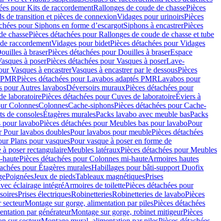
ées pour Kits de raccordement
Rallonges de coude de chasse
Pièces
s de transition et pièces de connexion
Vidages pour urinoirs
Pièces
achées pour Siphons en forme d’escargot
Siphons à encastrer
Pièces
de chasse
Pièces détachées pour Rallonges de coude de chasse et tube
 de raccordement
Vidages pour bidet
Pièces détachées pour Vidages
ouilles à braser
Pièces détachées pour Douilles à braser
Espace
asques à poser
Pièces détachées pour Vasques à poser
Lave-
our Vasques à encastrer
Vasques à encastrer par le dessous
Pièces
s PMR
Pièces détachées pour Lavabos adaptés PMR
Lavabos pour
s pour Autres lavabos
Déversoirs muraux
Pièces détachées pour
e laboratoire
Pièces détachées pour Cuves de laboratoire
Éviers à
our Colonnes
Colonnes
Cache-siphons
Pièces détachées pour Cache-
ts de consoles
Étagères murales
Packs lavabo avec meuble bas
Packs
 pour lavabo
Pièces détachées pour Meubles bas pour lavabo
Pour
r Pour lavabos doubles
Pour lavabos pour meuble
Pièces détachées
our Plans pour vasques
Pour vasque à poser en forme de
 à poser rectangulaire
Meubles latéraux
Pièces détachées pour Meubles
-haute
Pièces détachées pour Colonnes mi-haute
Armoires hautes
tachées pour Étagères murales
Habillages pour bâti-support Duofix
ge
Poignées
Jeux de pieds
Tableaux magnétiques
Prises
vec éclairage intégré
Armoires de toilette
Pièces détachées pour
soires
Prises électriques
Robinetteries
Robinetteries de lavabo
Pièces
 secteur
Montage sur gorge, alimentation par piles
Pièces détachées
entation par générateur
Montage sur gorge, robinet mitigeur
Pièces
n sur secteur
Montage mural, alimentation par piles
Pièces détachées