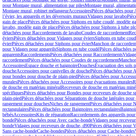
pour Montage mural, alimentation par piles
Montage mural, alimentati
Montage mural, robinet mélangeur
Accessoires
Pièces détachées pour 
l’évier, les appareils et les déversoirs muraux
Vidages pour lavabo
Pièc
gain de place
Pièces détachées pour Siphons en tube coudé, modèle ga
lavabo, modèle gain de place
Pièces détachées pour Siphons à tube pl
détachées pour Raccordements de lavabo
Coudes de raccordement
Rec
éviers
Pièces détachées pour Vidages pour éviers
Siphons en tube cou
évier
Pièces détachées pour Siphons pour évier
Manchon de raccordem
pour Vidages pour appareils
Siphons en tube coudé
Pièces détachées p
apparents
Raccordements
Pièces détachées pour Raccordements
Vidage
raccordement
Pièces détachées pour Coudes de raccordement
Manchon
Accessoires
Espace douche et baignoire
Douches
Évacuation des sols 
douche
Accessoires pour canivelles de douche
Pièces détachées pour A
pour bondes pour douche de plain-pied
Pièces détachées pour Accesso
murales
Pièces détachées pour Accessoires pour évacuations murales
R
de douche en matériau minéral
Receveurs de douche en matériau miné
spécifiques
Pièces détachées pour Bondes pour receveurs de douche s
plain-pied
Pièces détachées pour Séparations de douche latérales pour
rangement pour douches
Niches de rangement
Pièces détachées pour 
rectangulaires
Pièces détachées pour Baignoires rectangulaires
Baignoi
bébés
Accessoires
Kits de réparation
Raccordements des appareils pour 
bonde
Pièces détachées pour Avec cache-bonde
Vidages pour receveur
bonde
Vidages pour receveurs de douche, d90
Pièces détachées pour 
Sans cache-bonde
Cache-bondes
Pièces détachées pour Cache-bondes