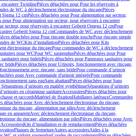
à encastrer Twinline
Pièces détachées pour Pour les réservoirs à
es de WC à déclenchement électronique du rinçage
Pièces
rit Sigma 12 cm
Pièces détachées pour Pour alimentation sur secteur,
 pour Pour alimentation sur secteur, pour réservoirs à encastrer
ur secteur, pour réservoirs à encastrer Geberit Omega 12 cm
Pour
encastrer Geberit Sigma 12 cm
Commandes de WC avec déclenchement
ièces détachées pour Pour rinçage double touche
Pour rinçage simple
mandes de WC
Kits d’installation
Pièces détachées pour Kits
nt électronique du rinçage
Pour commandes de WC à déclenchement
anitaires pour WC
Pour WC suspendus
Pièces détachées pour Pour
sanitaires pour bidets
Pièces détachées pour Panneaux sanitaires pour
ec bride
Pièces détachées pour Urinoirs, fonctionnement avec rinçage,
 fonctionnement avec rinçage, sans bride
Pour commande d’urinoir
étachées pour Avec commande d'urinoir intégrée
Pour commande
fonctionnement sans eau
Sans abattant
Pièces détachées pour Sans
 Séparations d’urinoirs en matière synthétique
Séparations d’urinoirs
d’urinoirs en céramique sanitaire
Accessoires
Pièces détachées pour
chasse et raccords
Matériel de fixation
Habillages latéraux
Commandes
es détachées pour Avec déclenchement électronique du rinçage,
ique du rinçage, alimentation par piles
Avec déclenchement
age en apparent
Avec déclenchement électronique du rinçage,
onique du rinçage, alimentation par piles
Pièces détachées pour Avec
 Accessoires
Kits d’installation et de remplacement
Pièces détachées
novation
Plaques de fermeture
Autres accessoires
Aides à la
ur WC et vidoirs suspendus
Coudes de raccordement
Pièces détachées