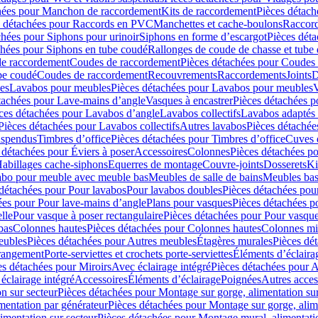
hées pour Manchon de raccordement
Kits de raccordement
Pièces détach
s détachées pour Raccords en PVC
Manchettes et cache-boulons
Raccord
chées pour Siphons pour urinoir
Siphons en forme d’escargot
Pièces dét
chées pour Siphons en tube coudé
Rallonges de coude de chasse et tube 
de raccordement
Coudes de raccordement
Pièces détachées pour Coudes
be coudé
Coudes de raccordement
Recouvrements
Raccordements
Joints
D
es
Lavabos pour meubles
Pièces détachées pour Lavabos pour meubles
V
tachées pour Lave-mains d’angle
Vasques à encastrer
Pièces détachées p
ces détachées pour Lavabos d’angle
Lavabos collectifs
Lavabos adapté
Pièces détachées pour Lavabos collectifs
Autres lavabos
Pièces détachée
uspendus
Timbres dʼoffice
Pièces détachées pour Timbres dʼoffice
Cuves d
 détachées pour Éviers à poser
Accessoires
Colonnes
Pièces détachées p
abillages cache-siphons
Equerres de montage
Couvre-joints
Dosserets
Ki
vabo pour meuble avec meuble bas
Meubles de salle de bains
Meubles bas
 détachées pour Pour lavabos
Pour lavabos doubles
Pièces détachées pou
ées pour Pour lave-mains d’angle
Plans pour vasques
Pièces détachées p
lle
Pour vasque à poser rectangulaire
Pièces détachées pour Pour vasque
bas
Colonnes hautes
Pièces détachées pour Colonnes hautes
Colonnes mi
eubles
Pièces détachées pour Autres meubles
Étagères murales
Pièces dé
 rangement
Porte-serviettes et crochets porte-serviettes
Éléments d’éclaira
es détachées pour Miroirs
Avec éclairage intégré
Pièces détachées pour A
éclairage intégré
Accessoires
Éléments d’éclairage
Poignées
Autres acces
n sur secteur
Pièces détachées pour Montage sur gorge, alimentation sur
mentation par générateur
Pièces détachées pour Montage sur gorge, alim
imentation sur secteur
Pièces détachées pour Montage mural, alimentatio