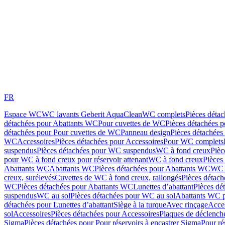
FR
Espace WC
WC lavants Geberit AquaClean
WC complets
Pièces déta
détachées pour Abattants WC
Pour cuvettes de WC
Pièces détachées 
détachées pour Pour cuvettes de WC
Panneau design
Pièces détachées
WC
Accessoires
Pièces détachées pour Accessoires
Pour WC complets
suspendus
Pièces détachées pour WC suspendus
WC à fond creux
Pièc
pour WC à fond creux pour réservoir attenant
WC à fond creux
Pièces
Abattants WC
Abattants WC
Pièces détachées pour Abattants WC
WC 
creux, surélevés
Cuvettes de WC à fond creux, rallongés
Pièces détach
WC
Pièces détachées pour Abattants WC
Lunettes d’abattant
Pièces dé
suspendus
WC au sol
Pièces détachées pour WC au sol
Abattants WC p
détachées pour Lunettes d’abattant
Siège à la turque
Avec rinçage
Acce
sol
Accessoires
Pièces détachées pour Accessoires
Plaques de déclenc
Sigma
Pièces détachées pour Pour réservoirs à encastrer Sigma
Pour ré