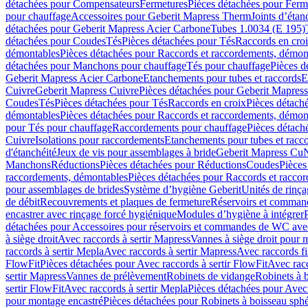
détachées pour Compensateurs
Fermetures
Pièces détachées pour Ferm
pour chauffage
Accessoires pour Geberit Mapress Therm
Joints d’étan
détachées pour Geberit Mapress Acier Carbone
Tubes 1.0034 (E 195)
détachées pour Coudes
Tés
Pièces détachées pour Tés
Raccords en cro
démontables
Pièces détachées pour Raccords et raccordements, démon
détachées pour Manchons pour chauffage
Tés pour chauffage
Pièces d
Geberit Mapress Acier Carbone
Etanchements pour tubes et raccords
E
Cuivre
Geberit Mapress Cuivre
Pièces détachées pour Geberit Mapres
Coudes
Tés
Pièces détachées pour Tés
Raccords en croix
Pièces détach
démontables
Pièces détachées pour Raccords et raccordements, démon
pour Tés pour chauffage
Raccordements pour chauffage
Pièces détach
Cuivre
Isolations pour raccordements
Etanchements pour tubes et racc
d'étanchéité
Jeux de vis pour assemblages à bride
Geberit Mapress Cu
Manchons
Réductions
Pièces détachées pour Réductions
Coudes
Pièces
raccordements, démontables
Pièces détachées pour Raccords et racco
pour assemblages de brides
Système d’hygiène Geberit
Unités de rinç
de débit
Recouvrements et plaques de fermeture
Réservoirs et comman
encastrer avec rinçage forcé hygiénique
Modules d’hygiène à intégrer
détachées pour Accessoires pour réservoirs et commandes de WC avec
à siège droit
Avec raccords à sertir Mapress
Vannes à siège droit pour 
raccords à sertir Mepla
Avec raccords à sertir Mapress
Avec raccords fi
FlowFit
Pièces détachées pour Avec raccords à sertir FlowFit
Avec racc
sertir Mapress
Vannes de prélèvement
Robinets de vidange
Robinets à 
sertir FlowFit
Avec raccords à sertir Mepla
Pièces détachées pour Avec 
pour montage encastré
Pièces détachées pour Robinets à boisseau sph