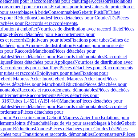
 détachées pour Raccordements pour chauffage
Accessoires
Isolations
couvrement pour raccords
Fixations pour tubes
Gaines de protection et
 pour assemblages à bride
Consommables
Geberit PushFit
Tubes
es pour Réductions
Coudes
Pièces détachées pour Coudes
Tés
Pièces
tachées pour Raccords et raccordements,
tribution à emboîter
Nourrices de distribution avec raccord fileté
Pièces
ffage
Pièces détachées pour Raccordements pour
s et raccords
Enjoliveurs pour tubes
Fixations pour tubes
Gaines de
tachées pour Armoires de distribution
Fixations pour nourrice de
es pour Raccords
Manchons
Pièces détachées pour
tables
Pièces détachées pour Raccords indémontables
Raccords et
iques
Pièces détachées pour Appliques
Nourrices de distribution avec
Raccordements pour chauffage
Pièces détachées pour Raccordements
 tubes et raccords
Enjoliveurs pour tubes
Fixations pour
eberit Mapress Acier Inox
Geberit Mapress Acier Inox
Pièces
Pièces détachées pour Manchons
Réductions
Pièces détachées pour
montables
Raccords et raccordements, démontables
Pièces détachées
ur Fermetures
Raccordements
Pièces détachées pour
 316)
Tubes 1.4521 (AISI 444)
Manchons
Pièces détachées pour
tables
Pièces détachées pour Raccords indémontables
Raccords et
ordements
Pièces détachées pour
s pour Accessoires pour Geberit Mapress Acier Inox
Isolations pour
rdements
Joints d'étanchéité
Jeux de vis pour assemblages à bride
Geberit
s pour Réductions
Coudes
Pièces détachées pour Coudes
Tés
Pièces
achées pour Transitions et raccords, démontables
Compensateurs
Pièces