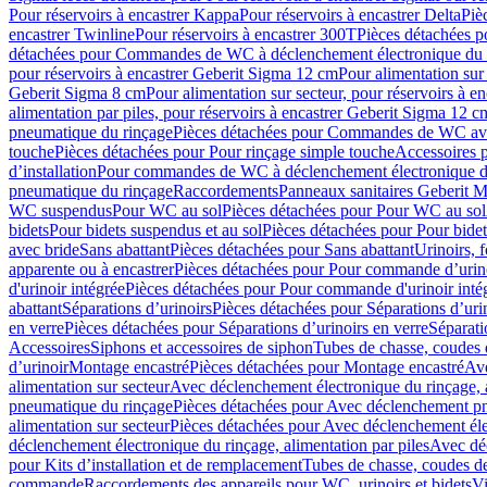
Pour réservoirs à encastrer Kappa
Pour réservoirs à encastrer Delta
Piè
encastrer Twinline
Pour réservoirs à encastrer 300T
Pièces détachées p
détachées pour Commandes de WC à déclenchement électronique du 
pour réservoirs à encastrer Geberit Sigma 12 cm
Pour alimentation sur
Geberit Sigma 8 cm
Pour alimentation sur secteur, pour réservoirs à 
alimentation par piles, pour réservoirs à encastrer Geberit Sigma 12 c
pneumatique du rinçage
Pièces détachées pour Commandes de WC ave
touche
Pièces détachées pour Pour rinçage simple touche
Accessoires
d’installation
Pour commandes de WC à déclenchement électronique d
pneumatique du rinçage
Raccordements
Panneaux sanitaires Geberit M
WC suspendus
Pour WC au sol
Pièces détachées pour Pour WC au sol
bidets
Pour bidets suspendus et au sol
Pièces détachées pour Pour bidet
avec bride
Sans abattant
Pièces détachées pour Sans abattant
Urinoirs, 
apparente ou à encastrer
Pièces détachées pour Pour commande d’urino
d'urinoir intégrée
Pièces détachées pour Pour commande d'urinoir inté
abattant
Séparations d’urinoirs
Pièces détachées pour Séparations d’uri
en verre
Pièces détachées pour Séparations d’urinoirs en verre
Séparati
Accessoires
Siphons et accessoires de siphon
Tubes de chasse, coudes 
dʼurinoir
Montage encastré
Pièces détachées pour Montage encastré
Ave
alimentation sur secteur
Avec déclenchement électronique du rinçage, a
pneumatique du rinçage
Pièces détachées pour Avec déclenchement p
alimentation sur secteur
Pièces détachées pour Avec déclenchement élec
déclenchement électronique du rinçage, alimentation par piles
Avec dé
pour Kits d’installation et de remplacement
Tubes de chasse, coudes de
commande
Raccordements des appareils pour WC, urinoirs et bidets
Vi