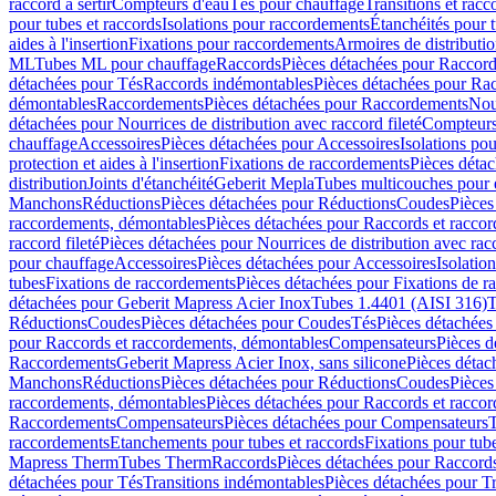
raccord à sertir
Compteurs d'eau
Tés pour chauffage
Transitions et rac
pour tubes et raccords
Isolations pour raccordements
Étanchéités pour t
aides à l'insertion
Fixations pour raccordements
Armoires de distributi
ML
Tubes ML pour chauffage
Raccords
Pièces détachées pour Raccor
détachées pour Tés
Raccords indémontables
Pièces détachées pour Ra
démontables
Raccordements
Pièces détachées pour Raccordements
Nou
détachées pour Nourrices de distribution avec raccord fileté
Compteurs
chauffage
Accessoires
Pièces détachées pour Accessoires
Isolations pou
protection et aides à l'insertion
Fixations de raccordements
Pièces déta
distribution
Joints d'étanchéité
Geberit Mepla
Tubes multicouches pour 
Manchons
Réductions
Pièces détachées pour Réductions
Coudes
Pièces
raccordements, démontables
Pièces détachées pour Raccords et racco
raccord fileté
Pièces détachées pour Nourrices de distribution avec racc
pour chauffage
Accessoires
Pièces détachées pour Accessoires
Isolatio
tubes
Fixations de raccordements
Pièces détachées pour Fixations de 
détachées pour Geberit Mapress Acier Inox
Tubes 1.4401 (AISI 316)
T
Réductions
Coudes
Pièces détachées pour Coudes
Tés
Pièces détachées
pour Raccords et raccordements, démontables
Compensateurs
Pièces 
Raccordements
Geberit Mapress Acier Inox, sans silicone
Pièces détac
Manchons
Réductions
Pièces détachées pour Réductions
Coudes
Pièces
raccordements, démontables
Pièces détachées pour Raccords et racco
Raccordements
Compensateurs
Pièces détachées pour Compensateurs
T
raccordements
Etanchements pour tubes et raccords
Fixations pour tub
Mapress Therm
Tubes Therm
Raccords
Pièces détachées pour Raccord
détachées pour Tés
Transitions indémontables
Pièces détachées pour T