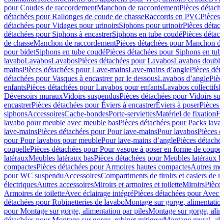
pour Coudes de raccordement
Manchon de raccordement
Pièces détac
détachées pour Rallonges de coude de chasse
Raccords en PVC
Pièce
détachées pour Vidages pour urinoirs
Siphons pour urinoir
Pièces déta
détachées pour Siphons à encastrer
Siphons en tube coudé
Pièces déta
de chasse
Manchon de raccordement
Pièces détachées pour Manchon 
pour bidet
Siphons en tube coudé
Pièces détachées pour Siphons en tu
lavabo
Lavabos
Lavabos
Pièces détachées pour Lavabos
Lavabos doubl
mains
Pièces détachées pour Lave-mains
Lave-mains d’angle
Pièces dé
détachées pour Vasques à encastrer par le dessous
Lavabos d’angle
Piè
enfants
Pièces détachées pour Lavabos pour enfants
Lavabos collectifs
Déversoirs muraux
Vidoirs suspendus
Pièces détachées pour Vidoirs s
encastrer
Pièces détachées pour Éviers à encastrer
Éviers à poser
Pièces
siphons
Accessoires
Cache-bondes
Porte-serviettes
Matériel de fixation
H
lavabo pour meuble avec meuble bas
Pièces détachées pour Packs la
lave-mains
Pièces détachées pour Pour lave-mains
Pour lavabos
Pièces
pour Pour lavabos pour meuble
Pour lave-mains d’angle
Pièces détach
coupelle
Pièces détachées pour Pour vasque à poser en forme de coupe
latéraux
Meubles latéraux bas
Pièces détachées pour Meubles latéraux 
compactes
Pièces détachées pour Armoires hautes compactes
Autres m
pour WC suspendu
Accessoires
Compartiments de tiroirs et casiers de
électriques
Autres accessoires
Miroirs et armoires et toilette
Miroirs
Pièc
Armoires de toilette
Avec éclairage intégré
Pièces détachées pour Avec 
détachées pour Robinetteries de lavabo
Montage sur gorge, alimentatio
pour Montage sur gorge, alimentation par piles
Montage sur gorge, ali
détachées pour Montage sur gorge, robinet mitigeur
Montage mural, al