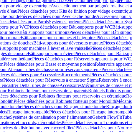
 pour Vidages pour baignoires, d52
Avec actionnement par poignée rota
tion pour vidage excentrique
Avec actionnement par poignée rotative et a
ivée d’eau
Pièces détachées pour Kits de finition pour vidage excentrique
ache-bonde
Pièces détachées pour Avec cache-bonde
Accessoires pour v
èces détachées pour Parois
Systèmes porteurs
Pièces détachées pour Sys
pports pour WC
Pièces détachées pour Bâti-supports pour WC
Bâti-suppo
pour bidets
Bâti-supports pour urinoirs
Pièces détachées pour Bâti-suppor
tion murale
Bâti-supports pour douches et baignoires
Pièces détachées p
rations de douches
Bâti-supports pour déversoirs muraux
Pièces détaché
i-supports pour machines à laver et lave-vaisselle
Pièces détachées pour 
rges de console
Bâti-supports pour éviers
Pièces détachées pour Bâti-sup
tière synthétique
Pièces détachées pour Réservoirs apparents pour WC,
on
Pièces détachées pour Basse et moyenne position
Réservoirs apparent
pour Attenant
Tubes de chasse pour réservoirs apparents
Pièces détachées
ièces détachées pour Accessoires
Raccordements
Pièces détachées pou
ma
Pièces détachées pour Réservoirs à encastrer Sigma
Réservoirs à enc
 encastrer Delta
Tubes de chasse
Accessoires
Mécanismes de chasse et rob
our Robinets flotteurs pour réservoirs apparents
Robinets flotteurs pour 
ièces détachées pour Robinets flotteurs pour réservoirs en céramique
Rob
Monolith
Pièces détachées pour Robinets flotteurs pour Monolith
Mécanis
imple touche
Pièces détachées pour Rinçage simple touche
Rinçage doub
lets
Rinçage interrompable
Pièces détachées pour Rinçage interrompabl
touche
Systèmes de canalisation pour l’alimentation
Geberit FlowFit
Tube
nsitions et raccords, démontables
Pièces détachées pour Transitions et 
rrices de distribution avec raccord fileté
Pièces détachées pour Nourrice