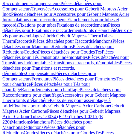
Raccordements
Compensateurs
Pièces détachées pour
Compensateurs
Traversées
Accessoires pour Geberit Mapress Acier
Inox
Pièces détachées pour Accessoires pour Geberit Mapress Acier
Inox
Isolations pour raccordements
Etanchements pour tubes et
raccords
Fixations pour tubes
Fixations de raccordements
Pièces
détachées pour Fixations de raccordements
Joints d'étanchéité
Jeux de
vis pour assemblages à bride
Geberit Mapress Therm
Tubes
Therm
Raccords
Pièces détachées pour Raccords
Manchons
Pièces
détachées pour Manchons
Réductions
Pièces détachées pour
Réductions
Coudes
Pièces détachées pour Coudes
Tés
Pièces
détachées pour Tés
Transitions indémontables
Pièces détachées pour
Transitions indémontables
Transitions et raccords, démontables
Pièces
détachées pour Transitions et raccords,
démontables
Compensateurs
Pièces détachées pour
Compensateurs
Fermetures
Pièces détachées pour Fermetures
Tés
pour chauffage
Pièces détachées pour Tés pour
chauffage
Raccordements pour chauffage
Pièces détachées pour
Raccordements pour chauffage
Accessoires pour Geberit Mapress
Therm
Joints d’étanchéité
Packs de vis pour assemblages à
bride
Fixations pour tubes
Geberit Mapress Acier Carbone
Geberit
Mapress Acier Carbone
Pièces détachées pour Geberit Mapress
Acier Carbone
Tubes 1.0034 (E 195)
Tubes 1.0215 (E
220)
Mamelons
Manchons
Pièces détachées pour
Manchons
Réductions
Pièces détachées pour
Réductions
Coudes
Pièces détachées pour Coudes
Tés
Pièces