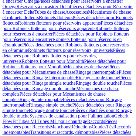
à encastrer Omega
Pièces détachées pour Réservoirs à encastrer
Omega
Réservoirs à encastrer Delta
Pièces détachées pour Réservoirs
à encastrer Delta
Tubes de chasse
Accessoires
Mécanismes de chasse
et robinets flotteurs
Robinets flotteurs
Pièces détachées pour Robinets
flotteurs
Robinets flotteurs pour réservoirs apparents
Pièces détachées
pour Robinets flotteurs pour réservoirs apparents
Robinets flotteurs
pour réservoirs à encastrer
Pièces détachées pour Robinets flotteurs
pour réservoirs à encastrer
Robinets flotteurs pour réservoirs en
céramique
Pièces détachées pour Robinets flotteurs pour réservoirs
en céramique
Robinets flotteurs pour réservoirs, universels
Pièces
détachées pour Robinets flotteurs pour réservoirs,
universels
Robinets flotteurs pour Monolith
Pièces détachées pour
Robinets flotteurs pour Monolith
Mécanismes de chasse
Pièces
détachées pour Mécanismes de chasse
Rinçage interrompable
Pièces
détachées pour Rinçage interrompable
Rinçage simple touche
Pièces
détachées pour Rinçage simple touche
Rinçage double touche
Pièces
détachées pour Rinçage double touche
Mécanismes de chasse
complets
Pièces détachées pour Mécanismes de chasse
complets
Rinçage interrompable
Pièces détachées pour Rinçage
interrompable
Rinçage simple touche
Pièces détachées pour Rinçage
simple touche
Rinçage double touche
Pièces détachées pour Rinçage
double touche
Systèmes de canalisation pour l’alimentation
Geberit
FlowFit
Tubes ML
Tubes ML pour chauffage
Raccords
Pièces
détachées pour Raccords
Manchons
Réductions
Coudes
Tés
Raccords
indémontables
Transitions et raccords, démontables
Pièces détachées