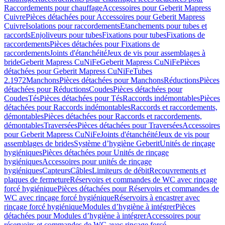
Raccordements pour chauffage
Accessoires pour Geberit Mapress
Cuivre
Pièces détachées pour Accessoires pour Geberit Mapress
Cuivre
Isolations pour raccordements
Etanchements pour tubes et
raccords
Enjoliveurs pour tubes
Fixations pour tubes
Fixations de
raccordements
Pièces détachées pour Fixations de
raccordements
Joints d'étanchéité
Jeux de vis pour assemblages à
bride
Geberit Mapress CuNiFe
Geberit Mapress CuNiFe
Pièces
détachées pour Geberit Mapress CuNiFe
Tubes
2.1972
Manchons
Pièces détachées pour Manchons
Réductions
Pièces
détachées pour Réductions
Coudes
Pièces détachées pour
Coudes
Tés
Pièces détachées pour Tés
Raccords indémontables
Pièces
détachées pour Raccords indémontables
Raccords et raccordements,
démontables
Pièces détachées pour Raccords et raccordements,
démontables
Traversées
Pièces détachées pour Traversées
Accessoires
pour Geberit Mapress CuNiFe
Joints d'étanchéité
Jeux de vis pour
assemblages de brides
Système d’hygiène Geberit
Unités de rinçage
hygiéniques
Pièces détachées pour Unités de rinçage
hygiéniques
Accessoires pour unités de rinçage
hygiéniques
Capteurs
Câbles
Limiteurs de débit
Recouvrements et
plaques de fermeture
Réservoirs et commandes de WC avec rinçage
forcé hygiénique
Pièces détachées pour Réservoirs et commandes de
WC avec rinçage forcé hygiénique
Réservoirs à encastrer avec
rinçage forcé hygiénique
Modules d’hygiène à intégrer
Pièces
détachées pour Modules d’hygiène à intégrer
Accessoires pour
réservoirs et commandes de WC avec rinçage forcé