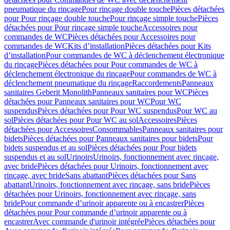
pneumatique du rinçage
Pour rinçage double touche
Pièces détachées
pour Pour rinçage double touche
Pour rinçage simple touche
Pièces
détachées pour Pour rinçage simple touche
Accessoires pour
commandes de WC
Pièces détachées pour Accessoires pour
commandes de WC
Kits d’installation
Pièces détachées pour Kits
d’installation
Pour commandes de WC à déclenchement électronique
du rinçage
Pièces détachées pour Pour commandes de WC à
déclenchement électronique du rinçage
Pour commandes de WC à
déclenchement pneumatique du rinçage
Raccordements
Panneaux
sanitaires Geberit Monolith
Panneaux sanitaires pour WC
Pièces
détachées pour Panneaux sanitaires pour WC
Pour WC
suspendus
Pièces détachées pour Pour WC suspendus
Pour WC au
sol
Pièces détachées pour Pour WC au sol
Accessoires
Pièces
détachées pour Accessoires
Consommables
Panneaux sanitaires pour
bidets
Pièces détachées pour Panneaux sanitaires pour bidets
Pour
bidets suspendus et au sol
Pièces détachées pour Pour bidets
suspendus et au sol
Urinoirs
Urinoirs, fonctionnement avec rinçage,
avec bride
Pièces détachées pour Urinoirs, fonctionnement avec
rinçage, avec bride
Sans abattant
Pièces détachées pour Sans
abattant
Urinoirs, fonctionnement avec rinçage, sans bride
Pièces
détachées pour Urinoirs, fonctionnement avec rinçage, sans
bride
Pour commande d’urinoir apparente ou à encastrer
Pièces
détachées pour Pour commande d’urinoir apparente ou à
encastrer
Avec commande d'urinoir intégrée
Pièces détachées pour