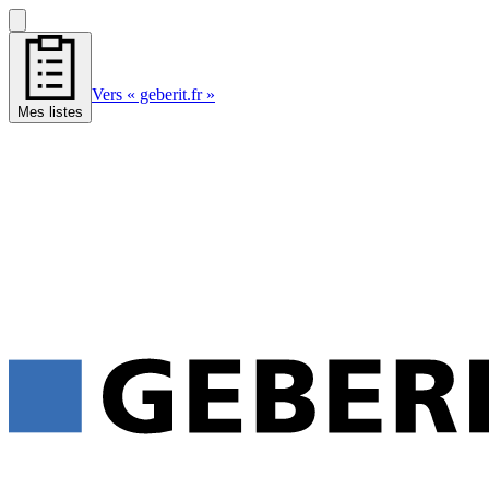
Vers « geberit.fr »
Mes listes