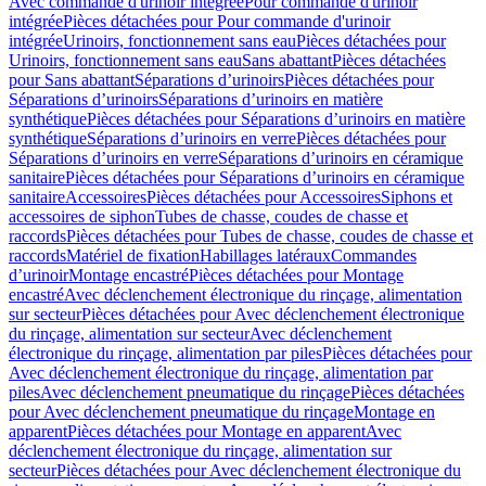
Avec commande d'urinoir intégrée
Pour commande d'urinoir
intégrée
Pièces détachées pour Pour commande d'urinoir
intégrée
Urinoirs, fonctionnement sans eau
Pièces détachées pour
Urinoirs, fonctionnement sans eau
Sans abattant
Pièces détachées
pour Sans abattant
Séparations d’urinoirs
Pièces détachées pour
Séparations d’urinoirs
Séparations d’urinoirs en matière
synthétique
Pièces détachées pour Séparations d’urinoirs en matière
synthétique
Séparations d’urinoirs en verre
Pièces détachées pour
Séparations d’urinoirs en verre
Séparations d’urinoirs en céramique
sanitaire
Pièces détachées pour Séparations d’urinoirs en céramique
sanitaire
Accessoires
Pièces détachées pour Accessoires
Siphons et
accessoires de siphon
Tubes de chasse, coudes de chasse et
raccords
Pièces détachées pour Tubes de chasse, coudes de chasse et
raccords
Matériel de fixation
Habillages latéraux
Commandes
dʼurinoir
Montage encastré
Pièces détachées pour Montage
encastré
Avec déclenchement électronique du rinçage, alimentation
sur secteur
Pièces détachées pour Avec déclenchement électronique
du rinçage, alimentation sur secteur
Avec déclenchement
électronique du rinçage, alimentation par piles
Pièces détachées pour
Avec déclenchement électronique du rinçage, alimentation par
piles
Avec déclenchement pneumatique du rinçage
Pièces détachées
pour Avec déclenchement pneumatique du rinçage
Montage en
apparent
Pièces détachées pour Montage en apparent
Avec
déclenchement électronique du rinçage, alimentation sur
secteur
Pièces détachées pour Avec déclenchement électronique du