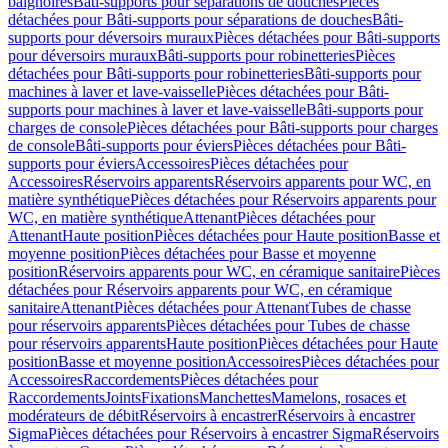
baignoires
Bâti-supports pour séparations de douches
Pièces
détachées pour Bâti-supports pour séparations de douches
Bâti-
supports pour déversoirs muraux
Pièces détachées pour Bâti-supports
pour déversoirs muraux
Bâti-supports pour robinetteries
Pièces
détachées pour Bâti-supports pour robinetteries
Bâti-supports pour
machines à laver et lave-vaisselle
Pièces détachées pour Bâti-
supports pour machines à laver et lave-vaisselle
Bâti-supports pour
charges de console
Pièces détachées pour Bâti-supports pour charges
de console
Bâti-supports pour éviers
Pièces détachées pour Bâti-
supports pour éviers
Accessoires
Pièces détachées pour
Accessoires
Réservoirs apparents
Réservoirs apparents pour WC, en
matière synthétique
Pièces détachées pour Réservoirs apparents pour
WC, en matière synthétique
Attenant
Pièces détachées pour
Attenant
Haute position
Pièces détachées pour Haute position
Basse et
moyenne position
Pièces détachées pour Basse et moyenne
position
Réservoirs apparents pour WC, en céramique sanitaire
Pièces
détachées pour Réservoirs apparents pour WC, en céramique
sanitaire
Attenant
Pièces détachées pour Attenant
Tubes de chasse
pour réservoirs apparents
Pièces détachées pour Tubes de chasse
pour réservoirs apparents
Haute position
Pièces détachées pour Haute
position
Basse et moyenne position
Accessoires
Pièces détachées pour
Accessoires
Raccordements
Pièces détachées pour
Raccordements
Joints
Fixations
Manchettes
Mamelons, rosaces et
modérateurs de débit
Réservoirs à encastrer
Réservoirs à encastrer
Sigma
Pièces détachées pour Réservoirs à encastrer Sigma
Réservoirs