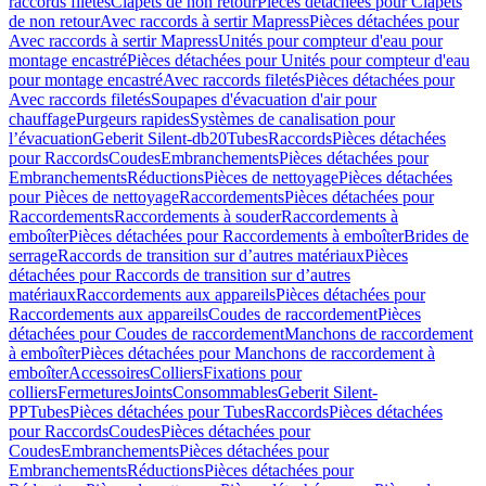
raccords filetés
Clapets de non retour
Pièces détachées pour Clapets
de non retour
Avec raccords à sertir Mapress
Pièces détachées pour
Avec raccords à sertir Mapress
Unités pour compteur d'eau pour
montage encastré
Pièces détachées pour Unités pour compteur d'eau
pour montage encastré
Avec raccords filetés
Pièces détachées pour
Avec raccords filetés
Soupapes d'évacuation d'air pour
chauffage
Purgeurs rapides
Systèmes de canalisation pour
l’évacuation
Geberit Silent-db20
Tubes
Raccords
Pièces détachées
pour Raccords
Coudes
Embranchements
Pièces détachées pour
Embranchements
Réductions
Pièces de nettoyage
Pièces détachées
pour Pièces de nettoyage
Raccordements
Pièces détachées pour
Raccordements
Raccordements à souder
Raccordements à
emboîter
Pièces détachées pour Raccordements à emboîter
Brides de
serrage
Raccords de transition sur d’autres matériaux
Pièces
détachées pour Raccords de transition sur d’autres
matériaux
Raccordements aux appareils
Pièces détachées pour
Raccordements aux appareils
Coudes de raccordement
Pièces
détachées pour Coudes de raccordement
Manchons de raccordement
à emboîter
Pièces détachées pour Manchons de raccordement à
emboîter
Accessoires
Colliers
Fixations pour
colliers
Fermetures
Joints
Consommables
Geberit Silent-
PP
Tubes
Pièces détachées pour Tubes
Raccords
Pièces détachées
pour Raccords
Coudes
Pièces détachées pour
Coudes
Embranchements
Pièces détachées pour
Embranchements
Réductions
Pièces détachées pour