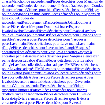
chasse
Manchon de raccordement
Pièces détachées pour Manchon de
raccordement
Coudes de raccordement
Pièces détachées pour Coudes
de raccordement
Vidages pour bidet
Pièces détachées pour Vidages
pour bidet
Siphons en tube coudé
Pièces détachées pour Siphons en
tube coudé
Coudes de
raccordement
Recouvrements
Raccordements
Joints
Douilles à
braser
Pièces détachées pour Douilles à braser
Espace
lavabo
Lavabos
Lavabos
Pièces détachées pour Lavabos
Lavabos
doubles
Lavabos pour meubles
Pièces détachées pour Lavabos pour
meubles
Vasques à poser
Pièces détachées pour Vasques à
poser
Lave-mains
Pièces détachées pour Lave-mains
Lave-mains
d’angle
Pièces détachées pour Lave-mains d’angle
Vasques à
encastrer
Pièces détachées pour Vasques à encastrer
Vasques à
encastrer par le dessous
Pièces détachées pour Vasques à encastrer
par le dessous
Lavabos d’angle
Pièces détachées pour Lavabos
d’angle
Lavabos collectifs
Lavabos adaptés PMR
Pièces détachées
pour Lavabos adaptés PMR
Lavabos pour enfants
Pièces détachées
pour Lavabos pour enfants
Lavabos collectifs
Pièces détachées pour
Lavabos collectifs
Autres lavabos
Pièces détachées pour Autres
lavabos
Déversoirs muraux
Pièces détachées pour Déversoirs
muraux
Vidoirs suspendus
Pièces détachées pour Vidoirs
suspendus
Timbres dʼoffice
Pièces détachées pour Timbres
dʼoffice
Cuves de laboratoire
Pièces détachées pour Cuves de
laboratoire
Éviers à encastrer
Pièces détachées pour Éviers à
encastrer
Éviers à poser
Pièces détachées pour Éviers à