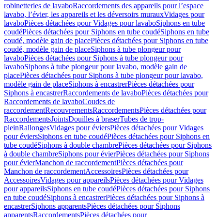
robinetteries de lavabo
Raccordements des appareils pour l’espace
lavabo, l’évier, les appareils et les déversoirs muraux
Vidages pour
lavabo
Pièces détachées pour Vidages pour lavabo
Siphons en tube
coudé
Pièces détachées pour Siphons en tube coudé
Siphons en tube
coudé, modèle gain de place
Pièces détachées pour Siphons en tube
coudé, modèle gain de place
Siphons à tube plongeur pour
lavabo
Pièces détachées pour Siphons à tube plongeur pour
lavabo
Siphons à tube plongeur pour lavabo, modèle gain de
place
Pièces détachées pour Siphons à tube plongeur pour lavabo,
modèle gain de place
Siphons à encastrer
Pièces détachées pour
Siphons à encastrer
Raccordements de lavabo
Pièces détachées pour
Raccordements de lavabo
Coudes de
raccordement
Recouvrements
Raccordements
Pièces détachées pour
Raccordements
Joints
Douilles à braser
Tubes de trop-
plein
Rallonges
Vidages pour éviers
Pièces détachées pour Vidages
pour éviers
Siphons en tube coudé
Pièces détachées pour Siphons en
tube coudé
Siphons à double chambre
Pièces détachées pour Siphons
à double chambre
Siphons pour évier
Pièces détachées pour Siphons
pour évier
Manchon de raccordement
Pièces détachées pour
Manchon de raccordement
Accessoires
Pièces détachées pour
Accessoires
Vidages pour appareils
Pièces détachées pour Vidages
pour appareils
Siphons en tube coudé
Pièces détachées pour Siphons
en tube coudé
Siphons à encastrer
Pièces détachées pour Siphons à
encastrer
Siphons apparents
Pièces détachées pour Siphons
apparents
Raccordements
Pièces détachées pour