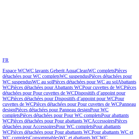
FR
Espace WC
WC lavants Geberit AquaClean
WC complets
Pièces
détachées pour WC complets
WC suspendus
Pièces détachées pour
WC suspendus
WC au sol
Pièces détachées pour WC au sol
Abattants
WC
Pièces détachées pour Abattants WC
Pour cuvettes de WC
Pièces
détachées pour Pour cuvettes de WC
Dispositifs d’appoint pour
WC
Pièces détachées pour Dispositifs d’appoint pour WC
Pour
cuvettes de WC
Pièces détachées pour Pour cuvettes de WC
Panneau
design
Pièces détachées pour Panneau design
Pour WC
complets
Pièces détachées pour Pour WC complets
Pour abattants
WC
Pièces détachées pour Pour abattants WC
Accessoires
Pièces
détachées pour Accessoires
Pour WC complets
Pour abattants
WC
Pièces détachées pour Pour abattants WC
Pour abattants WC et
WC complets
Consommables
WC et abattants WC
WC