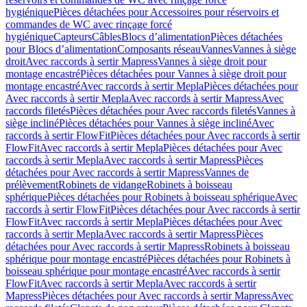
hygiénique
Pièces détachées pour Accessoires pour réservoirs et
commandes de WC avec rinçage forcé
hygiénique
Capteurs
Câbles
Blocs d’alimentation
Pièces détachées
pour Blocs d’alimentation
Composants réseau
Vannes
Vannes à siège
droit
Avec raccords à sertir Mapress
Vannes à siège droit pour
montage encastré
Pièces détachées pour Vannes à siège droit pour
montage encastré
Avec raccords à sertir Mepla
Pièces détachées pour
Avec raccords à sertir Mepla
Avec raccords à sertir Mapress
Avec
raccords filetés
Pièces détachées pour Avec raccords filetés
Vannes à
siège incliné
Pièces détachées pour Vannes à siège incliné
Avec
raccords à sertir FlowFit
Pièces détachées pour Avec raccords à sertir
FlowFit
Avec raccords à sertir Mepla
Pièces détachées pour Avec
raccords à sertir Mepla
Avec raccords à sertir Mapress
Pièces
détachées pour Avec raccords à sertir Mapress
Vannes de
prélèvement
Robinets de vidange
Robinets à boisseau
sphérique
Pièces détachées pour Robinets à boisseau sphérique
Avec
raccords à sertir FlowFit
Pièces détachées pour Avec raccords à sertir
FlowFit
Avec raccords à sertir Mepla
Pièces détachées pour Avec
raccords à sertir Mepla
Avec raccords à sertir Mapress
Pièces
détachées pour Avec raccords à sertir Mapress
Robinets à boisseau
sphérique pour montage encastré
Pièces détachées pour Robinets à
boisseau sphérique pour montage encastré
Avec raccords à sertir
FlowFit
Avec raccords à sertir Mepla
Avec raccords à sertir
Mapress
Pièces détachées pour Avec raccords à sertir Mapress
Avec