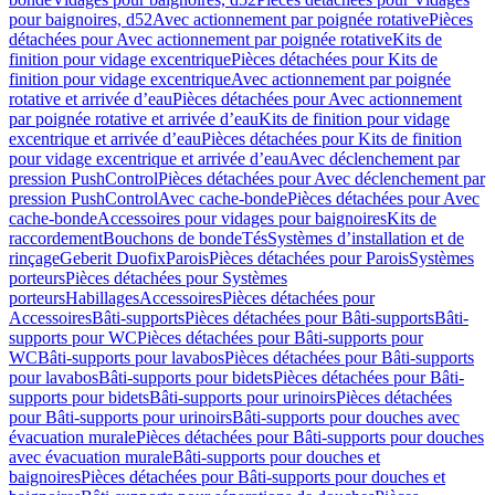
pour baignoires, d52
Avec actionnement par poignée rotative
Pièces
détachées pour Avec actionnement par poignée rotative
Kits de
finition pour vidage excentrique
Pièces détachées pour Kits de
finition pour vidage excentrique
Avec actionnement par poignée
rotative et arrivée d’eau
Pièces détachées pour Avec actionnement
par poignée rotative et arrivée d’eau
Kits de finition pour vidage
excentrique et arrivée d’eau
Pièces détachées pour Kits de finition
pour vidage excentrique et arrivée d’eau
Avec déclenchement par
pression PushControl
Pièces détachées pour Avec déclenchement par
pression PushControl
Avec cache-bonde
Pièces détachées pour Avec
cache-bonde
Accessoires pour vidages pour baignoires
Kits de
raccordement
Bouchons de bonde
Tés
Systèmes d’installation et de
rinçage
Geberit Duofix
Parois
Pièces détachées pour Parois
Systèmes
porteurs
Pièces détachées pour Systèmes
porteurs
Habillages
Accessoires
Pièces détachées pour
Accessoires
Bâti-supports
Pièces détachées pour Bâti-supports
Bâti-
supports pour WC
Pièces détachées pour Bâti-supports pour
WC
Bâti-supports pour lavabos
Pièces détachées pour Bâti-supports
pour lavabos
Bâti-supports pour bidets
Pièces détachées pour Bâti-
supports pour bidets
Bâti-supports pour urinoirs
Pièces détachées
pour Bâti-supports pour urinoirs
Bâti-supports pour douches avec
évacuation murale
Pièces détachées pour Bâti-supports pour douches
avec évacuation murale
Bâti-supports pour douches et
baignoires
Pièces détachées pour Bâti-supports pour douches et