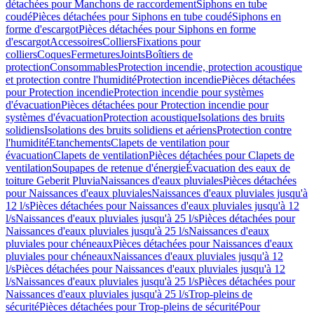
détachées pour Manchons de raccordement
Siphons en tube
coudé
Pièces détachées pour Siphons en tube coudé
Siphons en
forme d'escargot
Pièces détachées pour Siphons en forme
d'escargot
Accessoires
Colliers
Fixations pour
colliers
Coques
Fermetures
Joints
Boîtiers de
protection
Consommables
Protection incendie, protection acoustique
et protection contre l'humidité
Protection incendie
Pièces détachées
pour Protection incendie
Protection incendie pour systèmes
d'évacuation
Pièces détachées pour Protection incendie pour
systèmes d'évacuation
Protection acoustique
Isolations des bruits
solidiens
Isolations des bruits solidiens et aériens
Protection contre
l'humidité
Etanchements
Clapets de ventilation pour
évacuation
Clapets de ventilation
Pièces détachées pour Clapets de
ventilation
Soupapes de retenue d'énergie
Évacuation des eaux de
toiture Geberit Pluvia
Naissances d'eaux pluviales
Pièces détachées
pour Naissances d'eaux pluviales
Naissances d'eaux pluviales jusqu'à
12 l/s
Pièces détachées pour Naissances d'eaux pluviales jusqu'à 12
l/s
Naissances d'eaux pluviales jusqu'à 25 l/s
Pièces détachées pour
Naissances d'eaux pluviales jusqu'à 25 l/s
Naissances d'eaux
pluviales pour chéneaux
Pièces détachées pour Naissances d'eaux
pluviales pour chéneaux
Naissances d'eaux pluviales jusqu'à 12
l/s
Pièces détachées pour Naissances d'eaux pluviales jusqu'à 12
l/s
Naissances d'eaux pluviales jusqu'à 25 l/s
Pièces détachées pour
Naissances d'eaux pluviales jusqu'à 25 l/s
Trop-pleins de
sécurité
Pièces détachées pour Trop-pleins de sécurité
Pour