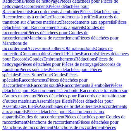
Réductions
Pièces de nettoyage
Pièces détachées pour Pièces de
nettoyage
Raccordements
Pièces détachées pour
Raccordements
Raccordements à emboîter
Pièces détachées pour
Raccordements à emboîter
Raccordements à griffes
Raccords de
transition sur d’autres matériaux
Raccordements aux appareils
Pièces
détachées pour Raccordements aux appareils
Coudes de
raccordement
Pièces détachées pour Coudes de
raccordement
Manchons de raccordement
Pièces détachées pour
Manchons de
raccordement
Accessoires
Colliers
Obturateurs
Joints
Capes de
protection
Consommables
Geberit PE
Tubes
Raccords
Pièces détachées
pour Raccords
Coudes
Embranchements
Réductions
Pièces de
nettoyage
Pièces détachées pour Pièces de nettoyage
Raccords de
transition
Pièces spéciales
Pièces détachées pour Pièces
spéciales
Pièces SuperTube
Coudes
Pièces
spéciales
Raccordements
Pièces détachées pour
Raccordements
Raccords soudés
Raccordements à emboîter
Pièces
détachées pour Raccordements à emboîter
Raccords de transition sur
d’autres matériaux
Pièces détachées pour Raccords de transition sur
d’autres matériaux
Assemblages filetés
Pièces détachées pour
Assemblages filetés
Assemblages de bride
Collerettes
Raccordements
aux appareils
Pièces détachées pour Raccordements aux
appareils
Coudes de raccordement
Pièces détachées pour Coudes de
raccordement
Manchons de raccordement
Pièces détachées pour
Manchons de raccordement
Manchons de raccordement
Pièces