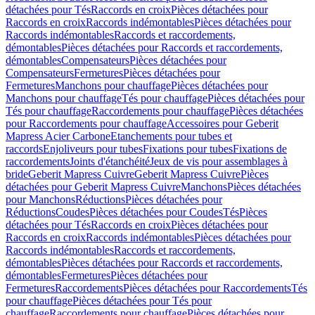
détachées pour Tés
Raccords en croix
Pièces détachées pour
Raccords en croix
Raccords indémontables
Pièces détachées pour
Raccords indémontables
Raccords et raccordements,
démontables
Pièces détachées pour Raccords et raccordements,
démontables
Compensateurs
Pièces détachées pour
Compensateurs
Fermetures
Pièces détachées pour
Fermetures
Manchons pour chauffage
Pièces détachées pour
Manchons pour chauffage
Tés pour chauffage
Pièces détachées pour
Tés pour chauffage
Raccordements pour chauffage
Pièces détachées
pour Raccordements pour chauffage
Accessoires pour Geberit
Mapress Acier Carbone
Etanchements pour tubes et
raccords
Enjoliveurs pour tubes
Fixations pour tubes
Fixations de
raccordements
Joints d'étanchéité
Jeux de vis pour assemblages à
bride
Geberit Mapress Cuivre
Geberit Mapress Cuivre
Pièces
détachées pour Geberit Mapress Cuivre
Manchons
Pièces détachées
pour Manchons
Réductions
Pièces détachées pour
Réductions
Coudes
Pièces détachées pour Coudes
Tés
Pièces
détachées pour Tés
Raccords en croix
Pièces détachées pour
Raccords en croix
Raccords indémontables
Pièces détachées pour
Raccords indémontables
Raccords et raccordements,
démontables
Pièces détachées pour Raccords et raccordements,
démontables
Fermetures
Pièces détachées pour
Fermetures
Raccordements
Pièces détachées pour Raccordements
Tés
pour chauffage
Pièces détachées pour Tés pour
chauffage
Raccordements pour chauffage
Pièces détachées pour