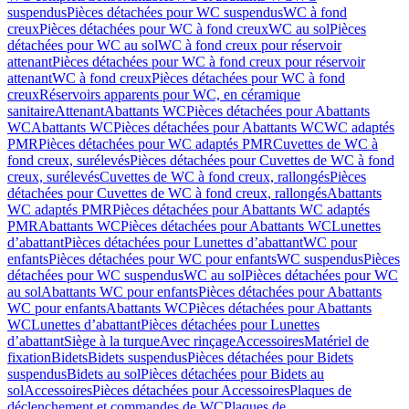
suspendus
Pièces détachées pour WC suspendus
WC à fond
creux
Pièces détachées pour WC à fond creux
WC au sol
Pièces
détachées pour WC au sol
WC à fond creux pour réservoir
attenant
Pièces détachées pour WC à fond creux pour réservoir
attenant
WC à fond creux
Pièces détachées pour WC à fond
creux
Réservoirs apparents pour WC, en céramique
sanitaire
Attenant
Abattants WC
Pièces détachées pour Abattants
WC
Abattants WC
Pièces détachées pour Abattants WC
WC adaptés
PMR
Pièces détachées pour WC adaptés PMR
Cuvettes de WC à
fond creux, surélevés
Pièces détachées pour Cuvettes de WC à fond
creux, surélevés
Cuvettes de WC à fond creux, rallongés
Pièces
détachées pour Cuvettes de WC à fond creux, rallongés
Abattants
WC adaptés PMR
Pièces détachées pour Abattants WC adaptés
PMR
Abattants WC
Pièces détachées pour Abattants WC
Lunettes
d’abattant
Pièces détachées pour Lunettes d’abattant
WC pour
enfants
Pièces détachées pour WC pour enfants
WC suspendus
Pièces
détachées pour WC suspendus
WC au sol
Pièces détachées pour WC
au sol
Abattants WC pour enfants
Pièces détachées pour Abattants
WC pour enfants
Abattants WC
Pièces détachées pour Abattants
WC
Lunettes d’abattant
Pièces détachées pour Lunettes
d’abattant
Siège à la turque
Avec rinçage
Accessoires
Matériel de
fixation
Bidets
Bidets suspendus
Pièces détachées pour Bidets
suspendus
Bidets au sol
Pièces détachées pour Bidets au
sol
Accessoires
Pièces détachées pour Accessoires
Plaques de
déclenchement et commandes de WC
Plaques de