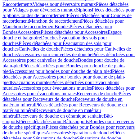
Raccordements
Vidages pour déversoirs muraux
Pièces détachées
pour Vidages pour déversoirs muraux
Siphons
Pièces détachées pour
Siphons
Coudes de raccordement
Pièces détachées pour Coudes de
raccordement
Manchon de raccordement
Pièces détachées pour
Manchon de raccordement
Bondes
Pièces détachées pour
Bondes
Accessoires
Pièces détachées pour Accessoires
Espace
douche et baignoire
Douches
Évacuation des sols pour
douches
Pièces détachées pour Évacuation des sols pour
douches
Canivelles de douche
Pièces détachées pour Canivelles de
douche
Accessoires pour canivelles de douche
Pièces détachées pour
Accessoires pour canivelles de douche
Bondes pour douche de
plain-pied
Pièces détachées pour Bondes pour douche de plain-
pied
Accessoires pour bondes pour douche de plain-pied
Pièces
détachées pour Accessoires pour bondes pour douche de plain-
pied
Evacuations murales
Pièces détachées pour Evacuations
murales
Accessoires pour évacuations murales
Pièces détachées pour
Accessoires pour évacuations murales
Receveurs de douche
Pièces
détachées pour Receveurs de douche
Receveurs de douche en
matériau minéral
Pièces détachées pour Receveurs de douche en
matériau minéral
Receveurs de douche en matériau
minéral
Receveurs de douche en céramique sanitaire
Bâti-
supports
Pièces détachées pour Bâti-supports
Bondes pour receveurs
de douche spécifiques
Pièces détachées pour Bondes pour receveurs
de douche spécifiques
Accessoires
Séparations de douche
Pièces
détachées pour Séparations de douche
Séparations de douche