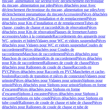
rinçage, alimentation sur secteur
Avec déclenchement électronique
du rinçage, alimentation par piles
Pièces détachées pour Avec
déclenchement électronique du rinçage, alimentation par piles
Avec
déclenchement pneumatique du rinçage
Accessoires
Pièces détachées
pour Accessoires
Kits d’installation et de remplacement
Pièces
détachées pour Kits d’installation et de remplacement
Tubes de
chasse, coudes de chasse et raccords
Kits de rénovation
Pièces
détachées pour Kits de rénovation
Plaques de fermeture
Autres
accessoires
Aides à la commande
Raccordements des appareils pour
WC, urinoirs et bidets
Vidages pour WC et vidoirs suspendus
Pièces
détachées pour Vidages pour WC et vidoirs suspendus
Coudes de
raccordement
Pièces détachées pour Coudes de
raccordement
Manchon de raccordement
Pièces détachées pour
Manchon de raccordement
Kits de raccordement
Pièces détachées
pour Kits de raccordement
Rallonges de coude de chasse
Pièces
détachées pour Rallonges de coude de chasse
Raccords en
PVC
Pièces détachées pour Raccords en PVC
Manchettes et cache-
boulons
Raccords de transition et pièces de connexion
Vidages pour
urinoirs
Pièces détachées pour Vidages pour urinoirs
Siphons pour
urinoir
Pièces détachées pour Siphons pour urinoir
Siphons en forme
d’escargot
Pièces détachées pour Siphons en forme
d’escargot
Siphons à encastrer
Pièces détachées pour Siphons à
encastrer
Siphons en tube coudé
Pièces détachées pour Siphons en
tube coudé
Rallonges de coude de chasse et tube de chasse
Pièces
détachées pour Rallonges de coude de chasse et tube de