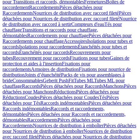
pour Transitions et raccords, démontables
Fermetures
Boîtes de
raccordement
Raccordements
Pièces détachées pour
Raccordements
Nourrices de distribution avec raccord fileté
Pièces
détachées pour Nourrices de distribution avec raccord fileté
Nourrice
de distribution avec raccord à sertir
Compteurs d'eau
Tés pour
chauffage
Transitions et raccords pour chauffage,
démontables
Raccordements pour chauffage
Pièces détachées pour
Raccordements pour chauffage
Accessoires
Isolations pour tubes et
raccords
Isolations pour raccordements
Étanchéités pour tubes et
raccords
Étanchéités pour raccords
Recouvrements pour
tubes
Recouvrement pour raccords
Fixations pour tubes
Gaines de
protection et aides à l'insertion
Fixations pour
raccordements
Armoires de distribution
Fixations pour nourrice de
distribution
Joints d’étanchéité
Packs de vis pour assemblages à
bride
Consommables
Geberit PushFit
Tubes ML
Tubes ML pour
chauffage
Raccords
Pièces détachées pour Raccords
Manchons
Pièces
détachées pour Manchons
Réductions
Pièces détachées pour
Réductions
Coudes
Pièces détachées pour Coudes
Tés
Pièces
détachées pour Tés
Raccords indémontables
Pièces détachées pour
Raccords indémontables
Raccords et raccordements,
démontables
Pièces détachées pour Raccords et raccordements,
démontables
Raccordements
Pièces détachées pour
Raccordements
Nourrices de distribution à emboîter
Pièces détachées
pour Nourrices de distribution à emboîter
Nourrices de distribution
avec raccord fileté
Pièces détachées pour Nourrices de distribution