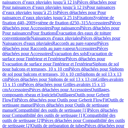
naissances d’eaux pluviales jusqu’à 12 l/s
Pièces détachées pour
Pour naissances d’eaux pluviales jusqu’à 12 l/s
Pour naissances
d’eaux pluviales jusqu’à 25 l/s
Pièces détachées pour Pour
naissances d’eaux pluviales jusqu’à 25 l/s
Fixations
Système de
fixation d40–200
Système de fixation d250–315
Accessoires
Pièces
détachées pour Accessoires
Pour naissances
Pièces détachées pour
Pour naissances
Pour fixations
Évacuation des eaux de toiture
conventionnelle
Naissances d'eaux pluviales
Pièces détachées pour
Naissances d'eaux pluviales
Raccords au pare-vapeur
Pièces
détachées pour Raccords au pare-vapeur
Accessoires
Pièces
détachées pour Accessoires
Évacuation des sols
Evacuation de
surface pour l'intérieur et l'extérieur
Pièces détachées pour
Evacuation de surface pour l'intérieur et l'extérieur
Siphons de sol
pour balcons et terrasses, 10 x 10 cm
Pièces détachées pour Siphons
de sol pour balcons et terrasses, 10 x 10 cm
Siphons de sol 13 x 13
cm
Pièces détachées pour Siphons de sol 13 x 13 cm
Grilles-avaloirs
15 x 15 cm
Pièces détachées pour Grilles-avaloirs 15 x 15
cm
Accessoires
Pièces détachées pour Accessoires
Outillages,
composants réseau et logiciels
Outillages
Outils pour Geberit
FlowFit
Pièces détachées pour Outils pour Geberit FlowFit
Outils de
sertissage manuel
Pièces détachées pour Outils de sertissage
manuel
Compatibilité des outils de sertissage [1]
Pièces détachées
pour Compatibilité des outils de sertissage [1]
Compatibilité des
outils de sertissage [2]
Pièces détachées pour Compatibilité des outils
de sertissage [2]
Outils de préparation de tubes
Pièces détachées pour