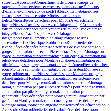
suspendu
Accessoires
Compartiments de tiroirs et casiers de
rangement
Porte-serviettes et crochets porte-serviettes
Éléments
d’éclairage
Poignées
Jeux de pieds
Tableaux magnétiques
Prises
électriques
Autres accessoires
Miroirs et armoires et
toilette
Miroirs
Pièces détachées pour Miroirs
Avec éclairage
intégré
Pièces détachées pour Avec éclairage intégré
Armoires de
toilette
Pièces détachées pour Armoires de toilette
Avec éclairage
intégré
Pièces détachées pour Avec éclairage
intégré
Accessoires
Éléments d’éclairage
Poignées
Autres
accessoires
Prises électriques
Robinetteries
Robinetteries de
lavabo
Pièces détachées pour Robinetteries de lavabo
Montage sur
gorge, alimentation sur secteur
Pièces détachées pour Montage sur
gorge, alimentation sur secteur
Montage sur gorge, alimentation par
piles
Pièces détachées pour Montage sur gorge, alimentation par
piles
Montage sur gorge, alimentation par générateur
Pièces détachées
pour Montage sur gorge, alimentation par générateur
Montage sur
gorge, robinet mitigeur
Pièces détachées pour Montage sur gorge,
robinet mitigeur
Montage mural, alimentation sur secteur
Pièces
détachées pour Montage mural, alimentation sur secteur
Montage
mural, alimentation par piles
Pièces détachées pour Montage mural,
alimentation par piles
Montage mural, alimentation par
générateur
Pièces détachées pour Montage mural, alimentation par
générateur
Montage mural, robinet mélangeur
Pièces détachées pour
Montage mural, robinet mélangeur
Accessoires
Pièces détachées pour
Accessoires
Pour robinetteries de lavabo
Pièces détachées pour Pour