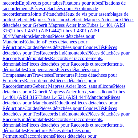
raccords
Enjoliveurs pour tubes
Fixations pour tubes
Fixations de
raccordements
Pièces détachées pour Fixations de
raccordements
Joints d'étanchéité
Jeux de vis pour assemblages de
brides
Geberit Mapress Acier Inox
Geberit Mapress Acier Inox
Pièces
détachées pour Geberit Mapress Acier Inox
Tubes 1.4401 (AISI
316)
Tubes 1.4521 (AISI 444)
Tubes 1.4301 (AISI
304)
Mamelons
Manchons
Pièces détachées pour
Manchons
Réductions
Pièces détachées pour
Réductions
Coudes
Pièces détachées pour Coudes
Tés
Pièces
détachées pour Tés
Raccords indémontables
Pièces détachées pour
Raccords indémontables
Raccords et raccordements,
démontables
Pièces détachées pour Raccords et raccordements,
démontables
Compensateurs
Pièces détachées pour
Compensateurs
Traversées
Fermetures
Pièces détachées pour
Fermetures
Raccordements
Pièces détachées pour
Raccordements
Geberit Mapress Acier Inox, sans silicone
Pièces
détachées pour Geberit Mapress Acier Inox, sans silicone
Tubes
1.4401 (AISI 316)
Tubes 1.4521 (AISI 444)
Manchons
Pièces
détachées pour Manchons
Réductions
Pièces détachées pour
Réductions
Coudes
Pièces détachées pour Coudes
Tés
Pièces
détachées pour Tés
Raccords indémontables
Pièces détachées pour
Raccords indémontables
Raccords et raccordements,
démontables
Pièces détachées pour Raccords et raccordements,
démontables
Fermetures
Pièces détachées pour
Fermetures
Raccordements
Pièces détachées pour