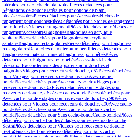
latérales pour douche de plain-pied
Pièces détachées pour
Séparations de douche latérales pour douche de plain-
pied
Accessoires
Pièces détachées pour Accessoires
Niches de
rangement pour douches
Pièces détachées pour Niches de rangement
pour douches
Niches de rangement
Pièces détachées pour Niches de
rangement
Accessoires
Baignoires
Baignoires en acrylique
sanitaire
Pièces détachées pour Baignoires en acrylique
sanitaire
Baignoires rectangulaires
Pièces détachées pour Baignoires
rectangulaires
Baignoires en matériau minéral
Pièces détachées pour
Baignoires en matériau minéral
Baignoires pour bébés
Pièces
détachées pour Baignoires pour bébés
Accessoires
Kits de
réparation
Raccordements des appareils pour douches et
baignoires
Vidages pour receveurs de douche, d52
Pièces détachées
pour Vidages pour receveurs de douche, d52
Avec cache-
bonde
Pièces détachées pour Avec cache-bonde
Vidages pour
receveurs de douche, d62
Pièces détachées pour Vidages pour
receveurs de douche, d62
Avec cache-bonde
Pièces détachées pour
Avec cache-bonde
Vidages pour receveurs de douche, d90
Pièces
détachées pour Vidages pour receveurs de douche, d90
Avec cache-
bonde
Pièces détachées pour Avec cache-bonde
Sans cache-
bonde
Pièces détachées pour Sans cache-bonde
Cache-bondes
Pièces
détachées pour Cache-bondes
Vidages pour receveurs de douche
Sestra
Pièces détachées pour Vidages pour receveurs de douche
Sestra
Sans cache-bonde
Pièces détachées pour Sans cache-
bonde
Vidages pour baignoires, d52
Pièces détachées pour Vidages