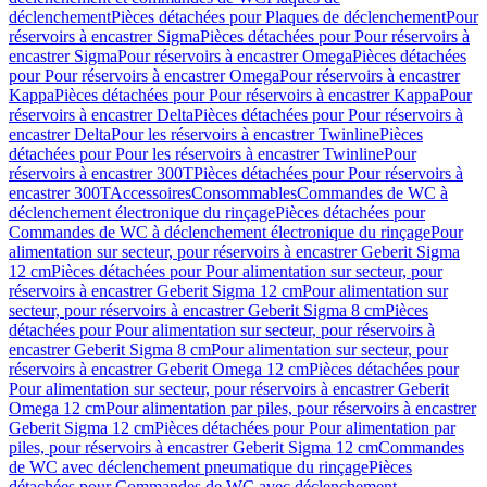
déclenchement
Pièces détachées pour Plaques de déclenchement
Pour
réservoirs à encastrer Sigma
Pièces détachées pour Pour réservoirs à
encastrer Sigma
Pour réservoirs à encastrer Omega
Pièces détachées
pour Pour réservoirs à encastrer Omega
Pour réservoirs à encastrer
Kappa
Pièces détachées pour Pour réservoirs à encastrer Kappa
Pour
réservoirs à encastrer Delta
Pièces détachées pour Pour réservoirs à
encastrer Delta
Pour les réservoirs à encastrer Twinline
Pièces
détachées pour Pour les réservoirs à encastrer Twinline
Pour
réservoirs à encastrer 300T
Pièces détachées pour Pour réservoirs à
encastrer 300T
Accessoires
Consommables
Commandes de WC à
déclenchement électronique du rinçage
Pièces détachées pour
Commandes de WC à déclenchement électronique du rinçage
Pour
alimentation sur secteur, pour réservoirs à encastrer Geberit Sigma
12 cm
Pièces détachées pour Pour alimentation sur secteur, pour
réservoirs à encastrer Geberit Sigma 12 cm
Pour alimentation sur
secteur, pour réservoirs à encastrer Geberit Sigma 8 cm
Pièces
détachées pour Pour alimentation sur secteur, pour réservoirs à
encastrer Geberit Sigma 8 cm
Pour alimentation sur secteur, pour
réservoirs à encastrer Geberit Omega 12 cm
Pièces détachées pour
Pour alimentation sur secteur, pour réservoirs à encastrer Geberit
Omega 12 cm
Pour alimentation par piles, pour réservoirs à encastrer
Geberit Sigma 12 cm
Pièces détachées pour Pour alimentation par
piles, pour réservoirs à encastrer Geberit Sigma 12 cm
Commandes
de WC avec déclenchement pneumatique du rinçage
Pièces
détachées pour Commandes de WC avec déclenchement