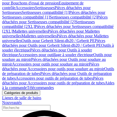
pour Bouchons d'essai de pression
Equipement de
contrôle
Accessoires
Sertisseuses
Pièces détachées pour
Sertisseuses
Sertisseuses compatibilité [1]
Pièces détachées pour
Sertisseuses compatibilité [1]
Sertisseuses compatibilité [2]
Pièces
détachées pour Sertisseuses compatibilité [2]
Sertisseuses
compatibilité [2XL]
Pièces détachées pour Sertisseuses compatibilité
[2XL]
Mallettes universelles
Pièces détachées pour Mallettes
universelles
Mallettes universelles
Pièces détachées pour Mallettes
universelles
Outils pour Geberit Silent-db20 / Geberit PE
Pièces
détachées pour Outils pour Geberit Silent-db20 / Geberit PE
Outils à
souder électrique
Pièces détachées pour Outils à souder
électrique
Accessoires pour outillage à souder électrique
Outils pour
soudure au miroir
Pièces détachées pour Outils pour soudure au
miroir
Accessoires pour outils pour soudure au miroir
Pièces
détachées pour Accessoires pour outils pour soudure au miroir
Outils
de préparation de tubes
Pièces détachées pour Outils de préparation
de tubes
Accessoires pour outils de préparation de tubes
Pièces
détachées pour Accessoires pour outils de préparation de tubes
Aides
à la commande
Télécommandes
Catégories de produits
Lignes de salle de bains
Nouveautés