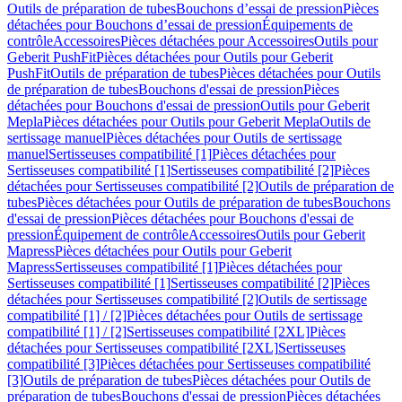
Outils de préparation de tubes
Bouchons d’essai de pression
Pièces
détachées pour Bouchons d’essai de pression
Équipements de
contrôle
Accessoires
Pièces détachées pour Accessoires
Outils pour
Geberit PushFit
Pièces détachées pour Outils pour Geberit
PushFit
Outils de préparation de tubes
Pièces détachées pour Outils
de préparation de tubes
Bouchons d'essai de pression
Pièces
détachées pour Bouchons d'essai de pression
Outils pour Geberit
Mepla
Pièces détachées pour Outils pour Geberit Mepla
Outils de
sertissage manuel
Pièces détachées pour Outils de sertissage
manuel
Sertisseuses compatibilité [1]
Pièces détachées pour
Sertisseuses compatibilité [1]
Sertisseuses compatibilité [2]
Pièces
détachées pour Sertisseuses compatibilité [2]
Outils de préparation de
tubes
Pièces détachées pour Outils de préparation de tubes
Bouchons
d'essai de pression
Pièces détachées pour Bouchons d'essai de
pression
Équipement de contrôle
Accessoires
Outils pour Geberit
Mapress
Pièces détachées pour Outils pour Geberit
Mapress
Sertisseuses compatibilité [1]
Pièces détachées pour
Sertisseuses compatibilité [1]
Sertisseuses compatibilité [2]
Pièces
détachées pour Sertisseuses compatibilité [2]
Outils de sertissage
compatibilité [1] / [2]
Pièces détachées pour Outils de sertissage
compatibilité [1] / [2]
Sertisseuses compatibilité [2XL]
Pièces
détachées pour Sertisseuses compatibilité [2XL]
Sertisseuses
compatibilité [3]
Pièces détachées pour Sertisseuses compatibilité
[3]
Outils de préparation de tubes
Pièces détachées pour Outils de
préparation de tubes
Bouchons d'essai de pression
Pièces détachées