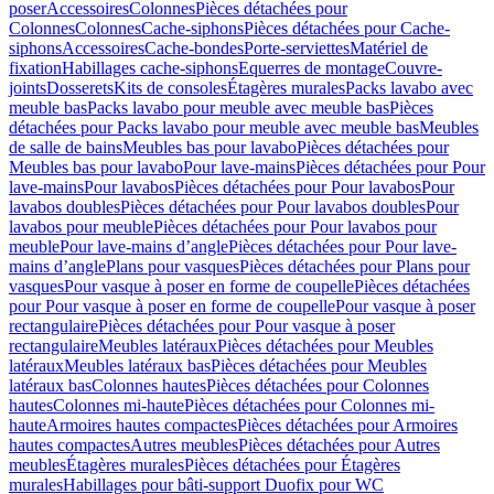
poser
Accessoires
Colonnes
Pièces détachées pour
Colonnes
Colonnes
Cache-siphons
Pièces détachées pour Cache-
siphons
Accessoires
Cache-bondes
Porte-serviettes
Matériel de
fixation
Habillages cache-siphons
Equerres de montage
Couvre-
joints
Dosserets
Kits de consoles
Étagères murales
Packs lavabo avec
meuble bas
Packs lavabo pour meuble avec meuble bas
Pièces
détachées pour Packs lavabo pour meuble avec meuble bas
Meubles
de salle de bains
Meubles bas pour lavabo
Pièces détachées pour
Meubles bas pour lavabo
Pour lave-mains
Pièces détachées pour Pour
lave-mains
Pour lavabos
Pièces détachées pour Pour lavabos
Pour
lavabos doubles
Pièces détachées pour Pour lavabos doubles
Pour
lavabos pour meuble
Pièces détachées pour Pour lavabos pour
meuble
Pour lave-mains d’angle
Pièces détachées pour Pour lave-
mains d’angle
Plans pour vasques
Pièces détachées pour Plans pour
vasques
Pour vasque à poser en forme de coupelle
Pièces détachées
pour Pour vasque à poser en forme de coupelle
Pour vasque à poser
rectangulaire
Pièces détachées pour Pour vasque à poser
rectangulaire
Meubles latéraux
Pièces détachées pour Meubles
latéraux
Meubles latéraux bas
Pièces détachées pour Meubles
latéraux bas
Colonnes hautes
Pièces détachées pour Colonnes
hautes
Colonnes mi-haute
Pièces détachées pour Colonnes mi-
haute
Armoires hautes compactes
Pièces détachées pour Armoires
hautes compactes
Autres meubles
Pièces détachées pour Autres
meubles
Étagères murales
Pièces détachées pour Étagères
murales
Habillages pour bâti-support Duofix pour WC