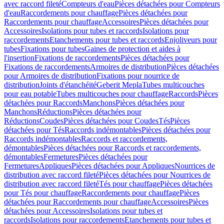
avec raccord fileté
Compteurs d'eau
Pièces détachées pour Compteurs
d'eau
Raccordements pour chauffage
Pièces détachées pour
Raccordements pour chauffage
Accessoires
Pièces détachées pour
Accessoires
Isolations pour tubes et raccords
Isolations pour
raccordements
Etanchements pour tubes et raccords
Enjoliveurs pour
tubes
Fixations pour tubes
Gaines de protection et aides à
l'insertion
Fixations de raccordements
Pièces détachées pour
Fixations de raccordements
Armoires de distribution
Pièces détachées
pour Armoires de distribution
Fixations pour nourrice de
distribution
Joints d'étanchéité
Geberit Mepla
Tubes multicouches
pour eau potable
Tubes multicouches pour chauffage
Raccords
Pièces
détachées pour Raccords
Manchons
Pièces détachées pour
Manchons
Réductions
Pièces détachées pour
Réductions
Coudes
Pièces détachées pour Coudes
Tés
Pièces
détachées pour Tés
Raccords indémontables
Pièces détachées pour
Raccords indémontables
Raccords et raccordements,
démontables
Pièces détachées pour Raccords et raccordements,
démontables
Fermetures
Pièces détachées pour
Fermetures
Appliques
Pièces détachées pour Appliques
Nourrices de
distribution avec raccord fileté
Pièces détachées pour Nourrices de
distribution avec raccord fileté
Tés pour chauffage
Pièces détachées
pour Tés pour chauffage
Raccordements pour chauffage
Pièces
détachées pour Raccordements pour chauffage
Accessoires
Pièces
détachées pour Accessoires
Isolations pour tubes et
raccords
Isolations pour raccordements
Etanchements pour tubes et