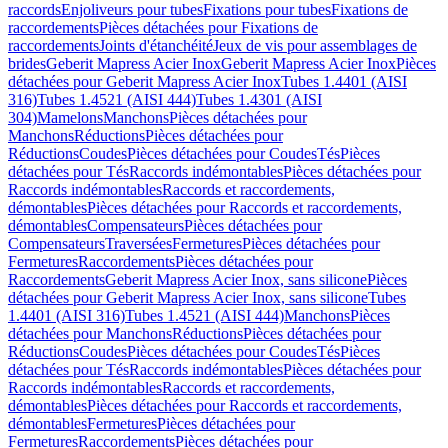
raccords
Enjoliveurs pour tubes
Fixations pour tubes
Fixations de
raccordements
Pièces détachées pour Fixations de
raccordements
Joints d'étanchéité
Jeux de vis pour assemblages de
brides
Geberit Mapress Acier Inox
Geberit Mapress Acier Inox
Pièces
détachées pour Geberit Mapress Acier Inox
Tubes 1.4401 (AISI
316)
Tubes 1.4521 (AISI 444)
Tubes 1.4301 (AISI
304)
Mamelons
Manchons
Pièces détachées pour
Manchons
Réductions
Pièces détachées pour
Réductions
Coudes
Pièces détachées pour Coudes
Tés
Pièces
détachées pour Tés
Raccords indémontables
Pièces détachées pour
Raccords indémontables
Raccords et raccordements,
démontables
Pièces détachées pour Raccords et raccordements,
démontables
Compensateurs
Pièces détachées pour
Compensateurs
Traversées
Fermetures
Pièces détachées pour
Fermetures
Raccordements
Pièces détachées pour
Raccordements
Geberit Mapress Acier Inox, sans silicone
Pièces
détachées pour Geberit Mapress Acier Inox, sans silicone
Tubes
1.4401 (AISI 316)
Tubes 1.4521 (AISI 444)
Manchons
Pièces
détachées pour Manchons
Réductions
Pièces détachées pour
Réductions
Coudes
Pièces détachées pour Coudes
Tés
Pièces
détachées pour Tés
Raccords indémontables
Pièces détachées pour
Raccords indémontables
Raccords et raccordements,
démontables
Pièces détachées pour Raccords et raccordements,
démontables
Fermetures
Pièces détachées pour
Fermetures
Raccordements
Pièces détachées pour