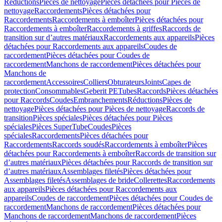
Réductions
Pièces de nettoyage
Pièces détachées pour Pièces de
nettoyage
Raccordements
Pièces détachées pour
Raccordements
Raccordements à emboîter
Pièces détachées pour
Raccordements à emboîter
Raccordements à griffes
Raccords de
transition sur d’autres matériaux
Raccordements aux appareils
Pièces
détachées pour Raccordements aux appareils
Coudes de
raccordement
Pièces détachées pour Coudes de
raccordement
Manchons de raccordement
Pièces détachées pour
Manchons de
raccordement
Accessoires
Colliers
Obturateurs
Joints
Capes de
protection
Consommables
Geberit PE
Tubes
Raccords
Pièces détachées
pour Raccords
Coudes
Embranchements
Réductions
Pièces de
nettoyage
Pièces détachées pour Pièces de nettoyage
Raccords de
transition
Pièces spéciales
Pièces détachées pour Pièces
spéciales
Pièces SuperTube
Coudes
Pièces
spéciales
Raccordements
Pièces détachées pour
Raccordements
Raccords soudés
Raccordements à emboîter
Pièces
détachées pour Raccordements à emboîter
Raccords de transition sur
d’autres matériaux
Pièces détachées pour Raccords de transition sur
d’autres matériaux
Assemblages filetés
Pièces détachées pour
Assemblages filetés
Assemblages de bride
Collerettes
Raccordements
aux appareils
Pièces détachées pour Raccordements aux
appareils
Coudes de raccordement
Pièces détachées pour Coudes de
raccordement
Manchons de raccordement
Pièces détachées pour
Manchons de raccordement
Manchons de raccordement
Pièces