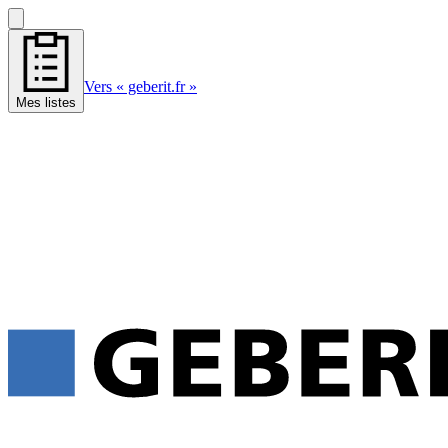
Vers « geberit.fr »
Mes listes