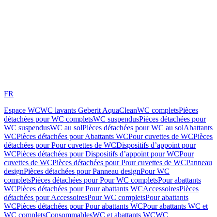
FR
Espace WC
WC lavants Geberit AquaClean
WC complets
Pièces
détachées pour WC complets
WC suspendus
Pièces détachées pour
WC suspendus
WC au sol
Pièces détachées pour WC au sol
Abattants
WC
Pièces détachées pour Abattants WC
Pour cuvettes de WC
Pièces
détachées pour Pour cuvettes de WC
Dispositifs d’appoint pour
WC
Pièces détachées pour Dispositifs d’appoint pour WC
Pour
cuvettes de WC
Pièces détachées pour Pour cuvettes de WC
Panneau
design
Pièces détachées pour Panneau design
Pour WC
complets
Pièces détachées pour Pour WC complets
Pour abattants
WC
Pièces détachées pour Pour abattants WC
Accessoires
Pièces
détachées pour Accessoires
Pour WC complets
Pour abattants
WC
Pièces détachées pour Pour abattants WC
Pour abattants WC et
WC complets
Consommables
WC et abattants WC
WC