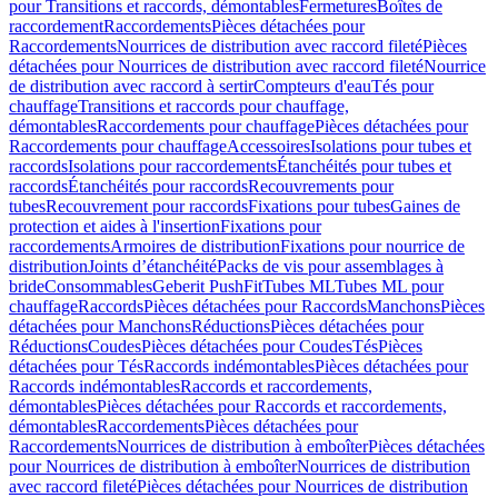
pour Transitions et raccords, démontables
Fermetures
Boîtes de
raccordement
Raccordements
Pièces détachées pour
Raccordements
Nourrices de distribution avec raccord fileté
Pièces
détachées pour Nourrices de distribution avec raccord fileté
Nourrice
de distribution avec raccord à sertir
Compteurs d'eau
Tés pour
chauffage
Transitions et raccords pour chauffage,
démontables
Raccordements pour chauffage
Pièces détachées pour
Raccordements pour chauffage
Accessoires
Isolations pour tubes et
raccords
Isolations pour raccordements
Étanchéités pour tubes et
raccords
Étanchéités pour raccords
Recouvrements pour
tubes
Recouvrement pour raccords
Fixations pour tubes
Gaines de
protection et aides à l'insertion
Fixations pour
raccordements
Armoires de distribution
Fixations pour nourrice de
distribution
Joints d’étanchéité
Packs de vis pour assemblages à
bride
Consommables
Geberit PushFit
Tubes ML
Tubes ML pour
chauffage
Raccords
Pièces détachées pour Raccords
Manchons
Pièces
détachées pour Manchons
Réductions
Pièces détachées pour
Réductions
Coudes
Pièces détachées pour Coudes
Tés
Pièces
détachées pour Tés
Raccords indémontables
Pièces détachées pour
Raccords indémontables
Raccords et raccordements,
démontables
Pièces détachées pour Raccords et raccordements,
démontables
Raccordements
Pièces détachées pour
Raccordements
Nourrices de distribution à emboîter
Pièces détachées
pour Nourrices de distribution à emboîter
Nourrices de distribution
avec raccord fileté
Pièces détachées pour Nourrices de distribution