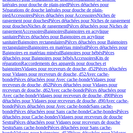
latérales pour douche de plain-pied
Pièces détachées pour
Séparations de douche latérales pour douche de plain-
pied
Accessoires
Pièces détachées pour Accessoires
Niches de
rangement pour douches
Pièces détachées pour Niches de rangement
pour douches
Niches de rangement
Pièces détachées pour Niches de
rangement
Accessoires
Baignoires
Baignoires en acrylique
sanitaire
Pièces détachées pour Baignoires en acrylique
sanitaire
Baignoires rectangulaires
Pièces détachées pour Baignoires
rectangulaires
Baignoires en matériau minéral
Pièces détachées pour
Baignoires en matériau minéral
Baignoires pour bébés
Pièces
détachées pour Baignoires pour bébés
Accessoires
Kits de
réparation
Raccordements des appareils pour douches et
baignoires
Vidages pour receveurs de douche, d52
Pièces détachées
pour Vidages pour receveurs de douche, d52
Avec cache-
bonde
Pièces détachées pour Avec cache-bonde
Vidages pour
receveurs de douche, d62
Pièces détachées pour Vidages pour
receveurs de douche, d62
Avec cache-bonde
Pièces détachées pour
Avec cache-bonde
Vidages pour receveurs de douche, d90
Pièces
détachées pour Vidages pour receveurs de douche, d90
Avec cache-
bonde
Pièces détachées pour Avec cache-bonde
Sans cache-
bonde
Pièces détachées pour Sans cache-bonde
Cache-bondes
Pièces
détachées pour Cache-bondes
Vidages pour receveurs de douche
Sestra
Pièces détachées pour Vidages pour receveurs de douche
Sestra
Sans cache-bonde
Pièces détachées pour Sans cache-
bonde
Vidages pour baignoires, d52
Pièces détachées pour Vidages