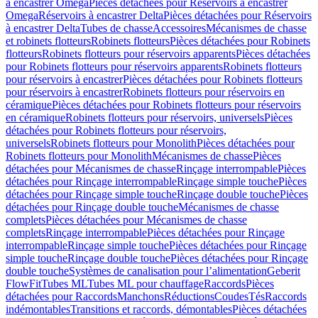
à encastrer Omega
Pièces détachées pour Réservoirs à encastrer
Omega
Réservoirs à encastrer Delta
Pièces détachées pour Réservoirs
à encastrer Delta
Tubes de chasse
Accessoires
Mécanismes de chasse
et robinets flotteurs
Robinets flotteurs
Pièces détachées pour Robinets
flotteurs
Robinets flotteurs pour réservoirs apparents
Pièces détachées
pour Robinets flotteurs pour réservoirs apparents
Robinets flotteurs
pour réservoirs à encastrer
Pièces détachées pour Robinets flotteurs
pour réservoirs à encastrer
Robinets flotteurs pour réservoirs en
céramique
Pièces détachées pour Robinets flotteurs pour réservoirs
en céramique
Robinets flotteurs pour réservoirs, universels
Pièces
détachées pour Robinets flotteurs pour réservoirs,
universels
Robinets flotteurs pour Monolith
Pièces détachées pour
Robinets flotteurs pour Monolith
Mécanismes de chasse
Pièces
détachées pour Mécanismes de chasse
Rinçage interrompable
Pièces
détachées pour Rinçage interrompable
Rinçage simple touche
Pièces
détachées pour Rinçage simple touche
Rinçage double touche
Pièces
détachées pour Rinçage double touche
Mécanismes de chasse
complets
Pièces détachées pour Mécanismes de chasse
complets
Rinçage interrompable
Pièces détachées pour Rinçage
interrompable
Rinçage simple touche
Pièces détachées pour Rinçage
simple touche
Rinçage double touche
Pièces détachées pour Rinçage
double touche
Systèmes de canalisation pour l’alimentation
Geberit
FlowFit
Tubes ML
Tubes ML pour chauffage
Raccords
Pièces
détachées pour Raccords
Manchons
Réductions
Coudes
Tés
Raccords
indémontables
Transitions et raccords, démontables
Pièces détachées