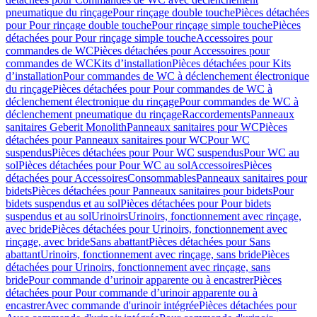
pneumatique du rinçage
Pour rinçage double touche
Pièces détachées
pour Pour rinçage double touche
Pour rinçage simple touche
Pièces
détachées pour Pour rinçage simple touche
Accessoires pour
commandes de WC
Pièces détachées pour Accessoires pour
commandes de WC
Kits d’installation
Pièces détachées pour Kits
d’installation
Pour commandes de WC à déclenchement électronique
du rinçage
Pièces détachées pour Pour commandes de WC à
déclenchement électronique du rinçage
Pour commandes de WC à
déclenchement pneumatique du rinçage
Raccordements
Panneaux
sanitaires Geberit Monolith
Panneaux sanitaires pour WC
Pièces
détachées pour Panneaux sanitaires pour WC
Pour WC
suspendus
Pièces détachées pour Pour WC suspendus
Pour WC au
sol
Pièces détachées pour Pour WC au sol
Accessoires
Pièces
détachées pour Accessoires
Consommables
Panneaux sanitaires pour
bidets
Pièces détachées pour Panneaux sanitaires pour bidets
Pour
bidets suspendus et au sol
Pièces détachées pour Pour bidets
suspendus et au sol
Urinoirs
Urinoirs, fonctionnement avec rinçage,
avec bride
Pièces détachées pour Urinoirs, fonctionnement avec
rinçage, avec bride
Sans abattant
Pièces détachées pour Sans
abattant
Urinoirs, fonctionnement avec rinçage, sans bride
Pièces
détachées pour Urinoirs, fonctionnement avec rinçage, sans
bride
Pour commande d’urinoir apparente ou à encastrer
Pièces
détachées pour Pour commande d’urinoir apparente ou à
encastrer
Avec commande d'urinoir intégrée
Pièces détachées pour