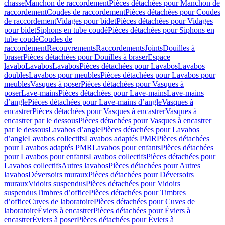
chasse
Manchon de raccordement
Pièces détachées pour Manchon de
raccordement
Coudes de raccordement
Pièces détachées pour Coudes
de raccordement
Vidages pour bidet
Pièces détachées pour Vidages
pour bidet
Siphons en tube coudé
Pièces détachées pour Siphons en
tube coudé
Coudes de
raccordement
Recouvrements
Raccordements
Joints
Douilles à
braser
Pièces détachées pour Douilles à braser
Espace
lavabo
Lavabos
Lavabos
Pièces détachées pour Lavabos
Lavabos
doubles
Lavabos pour meubles
Pièces détachées pour Lavabos pour
meubles
Vasques à poser
Pièces détachées pour Vasques à
poser
Lave-mains
Pièces détachées pour Lave-mains
Lave-mains
d’angle
Pièces détachées pour Lave-mains d’angle
Vasques à
encastrer
Pièces détachées pour Vasques à encastrer
Vasques à
encastrer par le dessous
Pièces détachées pour Vasques à encastrer
par le dessous
Lavabos d’angle
Pièces détachées pour Lavabos
d’angle
Lavabos collectifs
Lavabos adaptés PMR
Pièces détachées
pour Lavabos adaptés PMR
Lavabos pour enfants
Pièces détachées
pour Lavabos pour enfants
Lavabos collectifs
Pièces détachées pour
Lavabos collectifs
Autres lavabos
Pièces détachées pour Autres
lavabos
Déversoirs muraux
Pièces détachées pour Déversoirs
muraux
Vidoirs suspendus
Pièces détachées pour Vidoirs
suspendus
Timbres dʼoffice
Pièces détachées pour Timbres
dʼoffice
Cuves de laboratoire
Pièces détachées pour Cuves de
laboratoire
Éviers à encastrer
Pièces détachées pour Éviers à
encastrer
Éviers à poser
Pièces détachées pour Éviers à