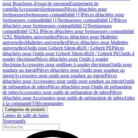
pour Bouchons d'essai de pression
Equipement de
contrôle
Accessoires
Sertisseuses
Pièces détachées pour
Sertisseuses
Sertisseuses compatibilité [1]
Pièces détachées pour
Sertisseuses compatibilité [1]
Sertisseuses compatibilité [2]
Pièces
détachées pour Sertisseuses compatibilité [2]
Sertisseuses
compatibilité [2XL]
Pièces détachées pour Sertisseuses compatibilité
[2XL]
Mallettes universelles
Pièces détachées pour Mallettes
universelles
Mallettes universelles
Pièces détachées pour Mallettes
universelles
Outils pour Geberit Silent-db20 / Geberit PE
Pièces
détachées pour Outils pour Geberit Silent-db20 / Geberit PE
Outils à
souder électrique
Pièces détachées pour Outils à souder
électrique
Accessoires pour outillage à souder électrique
Outils pour
soudure au miroir
Pièces détachées pour Outils pour soudure au
miroir
Accessoires pour outils pour soudure au miroir
Pièces
détachées pour Accessoires pour outils pour soudure au miroir
Outils
de préparation de tubes
Pièces détachées pour Outils de préparation
de tubes
Accessoires pour outils de préparation de tubes
Pièces
détachées pour Accessoires pour outils de préparation de tubes
Aides
à la commande
Télécommandes
Catégories de produits
Lignes de salle de bains
Nouveautés