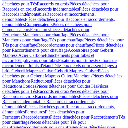
détachées pour Tés
Raccords en croix
Pièces détachées pour
Raccords en croix
Raccords indémontables
Pièces détachées pour
Raccords indémontables
Raccords et raccordements,
démontables
Pièces détachées pour Raccords et raccordements,
démontables
Compensateurs
Pièces détachées pour
Compensateurs
Fermetures
Pièces détachées pour
Fermetures
Manchons pour chauffage
Pièces détachées pour
Manchons pour chauffage
Tés pour chauffage
Pièces détachées pour
Tés pour chauffage
Raccordements pour chauffage
Pièces détachées
pour Raccordements pour chauffage
Accessoires pour Geberit
Mapress Acier Carbone
Etanchements pour tubes et
raccords
Enjoliveurs pour tubes
Fixations pour tubes
Fixations de
raccordements
Joints d'étanchéité
Jeux de vis pour assemblages à
bride
Geberit Mapress Cuivre
Geberit Mapress Cuivre
Pièces
détachées pour Geberit Mapress Cuivre
Manchons
Pièces détachées
pour Manchons
Réductions
Pièces détachées pour
Réductions
Coudes
Pièces détachées pour Coudes
Tés
Pièces
détachées pour Tés
Raccords en croix
Pièces détachées pour
Raccords en croix
Raccords indémontables
Pièces détachées pour
Raccords indémontables
Raccords et raccordements,
démontables
Pièces détachées pour Raccords et raccordements,
démontables
Fermetures
Pièces détachées pour
Fermetures
Raccordements
Pièces détachées pour Raccordements
Tés
pour chauffage
Pièces détachées pour Tés pour
chauffage
Raccordements pour chauffage
Pièces détachées pour