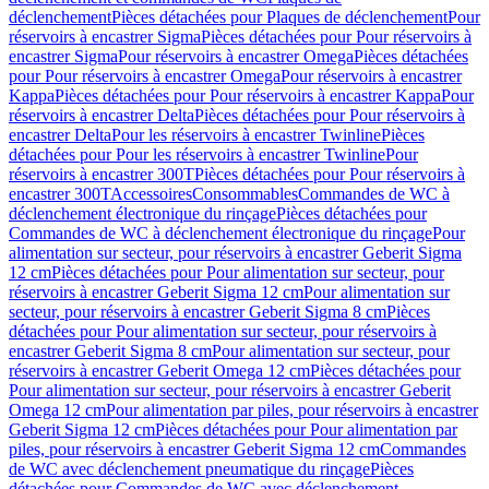
déclenchement
Pièces détachées pour Plaques de déclenchement
Pour
réservoirs à encastrer Sigma
Pièces détachées pour Pour réservoirs à
encastrer Sigma
Pour réservoirs à encastrer Omega
Pièces détachées
pour Pour réservoirs à encastrer Omega
Pour réservoirs à encastrer
Kappa
Pièces détachées pour Pour réservoirs à encastrer Kappa
Pour
réservoirs à encastrer Delta
Pièces détachées pour Pour réservoirs à
encastrer Delta
Pour les réservoirs à encastrer Twinline
Pièces
détachées pour Pour les réservoirs à encastrer Twinline
Pour
réservoirs à encastrer 300T
Pièces détachées pour Pour réservoirs à
encastrer 300T
Accessoires
Consommables
Commandes de WC à
déclenchement électronique du rinçage
Pièces détachées pour
Commandes de WC à déclenchement électronique du rinçage
Pour
alimentation sur secteur, pour réservoirs à encastrer Geberit Sigma
12 cm
Pièces détachées pour Pour alimentation sur secteur, pour
réservoirs à encastrer Geberit Sigma 12 cm
Pour alimentation sur
secteur, pour réservoirs à encastrer Geberit Sigma 8 cm
Pièces
détachées pour Pour alimentation sur secteur, pour réservoirs à
encastrer Geberit Sigma 8 cm
Pour alimentation sur secteur, pour
réservoirs à encastrer Geberit Omega 12 cm
Pièces détachées pour
Pour alimentation sur secteur, pour réservoirs à encastrer Geberit
Omega 12 cm
Pour alimentation par piles, pour réservoirs à encastrer
Geberit Sigma 12 cm
Pièces détachées pour Pour alimentation par
piles, pour réservoirs à encastrer Geberit Sigma 12 cm
Commandes
de WC avec déclenchement pneumatique du rinçage
Pièces
détachées pour Commandes de WC avec déclenchement