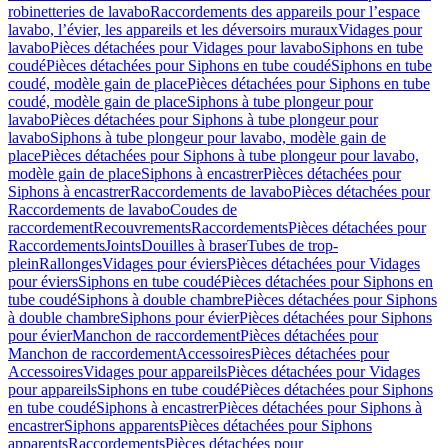
robinetteries de lavabo
Raccordements des appareils pour l’espace
lavabo, l’évier, les appareils et les déversoirs muraux
Vidages pour
lavabo
Pièces détachées pour Vidages pour lavabo
Siphons en tube
coudé
Pièces détachées pour Siphons en tube coudé
Siphons en tube
coudé, modèle gain de place
Pièces détachées pour Siphons en tube
coudé, modèle gain de place
Siphons à tube plongeur pour
lavabo
Pièces détachées pour Siphons à tube plongeur pour
lavabo
Siphons à tube plongeur pour lavabo, modèle gain de
place
Pièces détachées pour Siphons à tube plongeur pour lavabo,
modèle gain de place
Siphons à encastrer
Pièces détachées pour
Siphons à encastrer
Raccordements de lavabo
Pièces détachées pour
Raccordements de lavabo
Coudes de
raccordement
Recouvrements
Raccordements
Pièces détachées pour
Raccordements
Joints
Douilles à braser
Tubes de trop-
plein
Rallonges
Vidages pour éviers
Pièces détachées pour Vidages
pour éviers
Siphons en tube coudé
Pièces détachées pour Siphons en
tube coudé
Siphons à double chambre
Pièces détachées pour Siphons
à double chambre
Siphons pour évier
Pièces détachées pour Siphons
pour évier
Manchon de raccordement
Pièces détachées pour
Manchon de raccordement
Accessoires
Pièces détachées pour
Accessoires
Vidages pour appareils
Pièces détachées pour Vidages
pour appareils
Siphons en tube coudé
Pièces détachées pour Siphons
en tube coudé
Siphons à encastrer
Pièces détachées pour Siphons à
encastrer
Siphons apparents
Pièces détachées pour Siphons
apparents
Raccordements
Pièces détachées pour