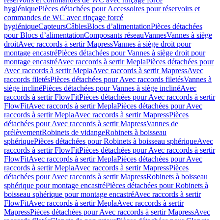
hygiénique
Pièces détachées pour Accessoires pour réservoirs et
commandes de WC avec rinçage forcé
hygiénique
Capteurs
Câbles
Blocs d’alimentation
Pièces détachées
pour Blocs d’alimentation
Composants réseau
Vannes
Vannes à siège
droit
Avec raccords à sertir Mapress
Vannes à siège droit pour
montage encastré
Pièces détachées pour Vannes à siège droit pour
montage encastré
Avec raccords à sertir Mepla
Pièces détachées pour
Avec raccords à sertir Mepla
Avec raccords à sertir Mapress
Avec
raccords filetés
Pièces détachées pour Avec raccords filetés
Vannes à
siège incliné
Pièces détachées pour Vannes à siège incliné
Avec
raccords à sertir FlowFit
Pièces détachées pour Avec raccords à sertir
FlowFit
Avec raccords à sertir Mepla
Pièces détachées pour Avec
raccords à sertir Mepla
Avec raccords à sertir Mapress
Pièces
détachées pour Avec raccords à sertir Mapress
Vannes de
prélèvement
Robinets de vidange
Robinets à boisseau
sphérique
Pièces détachées pour Robinets à boisseau sphérique
Avec
raccords à sertir FlowFit
Pièces détachées pour Avec raccords à sertir
FlowFit
Avec raccords à sertir Mepla
Pièces détachées pour Avec
raccords à sertir Mepla
Avec raccords à sertir Mapress
Pièces
détachées pour Avec raccords à sertir Mapress
Robinets à boisseau
sphérique pour montage encastré
Pièces détachées pour Robinets à
boisseau sphérique pour montage encastré
Avec raccords à sertir
FlowFit
Avec raccords à sertir Mepla
Avec raccords à sertir
Mapress
Pièces détachées pour Avec raccords à sertir Mapress
Avec