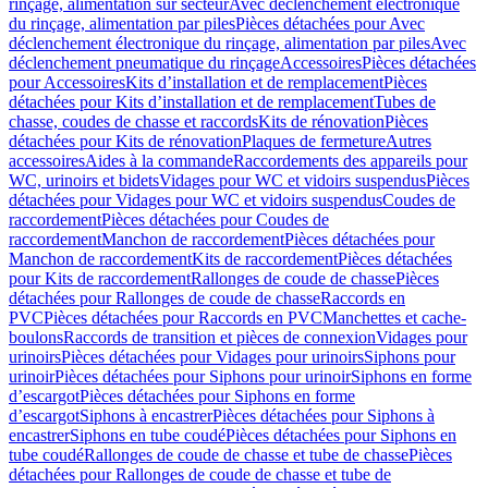
rinçage, alimentation sur secteur
Avec déclenchement électronique
du rinçage, alimentation par piles
Pièces détachées pour Avec
déclenchement électronique du rinçage, alimentation par piles
Avec
déclenchement pneumatique du rinçage
Accessoires
Pièces détachées
pour Accessoires
Kits d’installation et de remplacement
Pièces
détachées pour Kits d’installation et de remplacement
Tubes de
chasse, coudes de chasse et raccords
Kits de rénovation
Pièces
détachées pour Kits de rénovation
Plaques de fermeture
Autres
accessoires
Aides à la commande
Raccordements des appareils pour
WC, urinoirs et bidets
Vidages pour WC et vidoirs suspendus
Pièces
détachées pour Vidages pour WC et vidoirs suspendus
Coudes de
raccordement
Pièces détachées pour Coudes de
raccordement
Manchon de raccordement
Pièces détachées pour
Manchon de raccordement
Kits de raccordement
Pièces détachées
pour Kits de raccordement
Rallonges de coude de chasse
Pièces
détachées pour Rallonges de coude de chasse
Raccords en
PVC
Pièces détachées pour Raccords en PVC
Manchettes et cache-
boulons
Raccords de transition et pièces de connexion
Vidages pour
urinoirs
Pièces détachées pour Vidages pour urinoirs
Siphons pour
urinoir
Pièces détachées pour Siphons pour urinoir
Siphons en forme
d’escargot
Pièces détachées pour Siphons en forme
d’escargot
Siphons à encastrer
Pièces détachées pour Siphons à
encastrer
Siphons en tube coudé
Pièces détachées pour Siphons en
tube coudé
Rallonges de coude de chasse et tube de chasse
Pièces
détachées pour Rallonges de coude de chasse et tube de