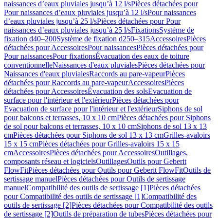
naissances d’eaux pluviales jusqu’à 12 l/s
Pièces détachées pour
Pour naissances d’eaux pluviales jusqu’à 12 l/s
Pour naissances
d’eaux pluviales jusqu’à 25 l/s
Pièces détachées pour Pour
naissances d’eaux pluviales jusqu’à 25 l/s
Fixations
Système de
fixation d40–200
Système de fixation d250–315
Accessoires
Pièces
détachées pour Accessoires
Pour naissances
Pièces détachées pour
Pour naissances
Pour fixations
Évacuation des eaux de toiture
conventionnelle
Naissances d'eaux pluviales
Pièces détachées pour
Naissances d'eaux pluviales
Raccords au pare-vapeur
Pièces
détachées pour Raccords au pare-vapeur
Accessoires
Pièces
détachées pour Accessoires
Évacuation des sols
Evacuation de
surface pour l'intérieur et l'extérieur
Pièces détachées pour
Evacuation de surface pour l'intérieur et l'extérieur
Siphons de sol
pour balcons et terrasses, 10 x 10 cm
Pièces détachées pour Siphons
de sol pour balcons et terrasses, 10 x 10 cm
Siphons de sol 13 x 13
cm
Pièces détachées pour Siphons de sol 13 x 13 cm
Grilles-avaloirs
15 x 15 cm
Pièces détachées pour Grilles-avaloirs 15 x 15
cm
Accessoires
Pièces détachées pour Accessoires
Outillages,
composants réseau et logiciels
Outillages
Outils pour Geberit
FlowFit
Pièces détachées pour Outils pour Geberit FlowFit
Outils de
sertissage manuel
Pièces détachées pour Outils de sertissage
manuel
Compatibilité des outils de sertissage [1]
Pièces détachées
pour Compatibilité des outils de sertissage [1]
Compatibilité des
outils de sertissage [2]
Pièces détachées pour Compatibilité des outils
de sertissage [2]
Outils de préparation de tubes
Pièces détachées pour