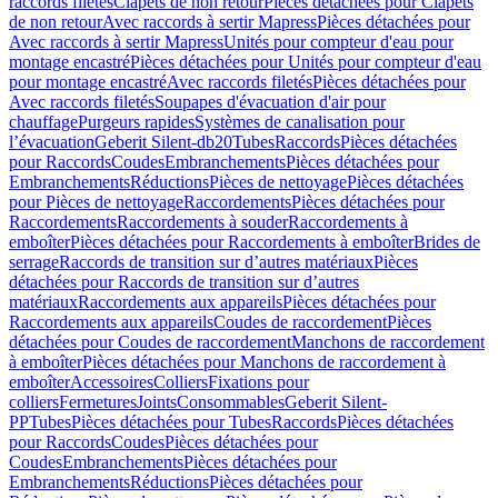
raccords filetés
Clapets de non retour
Pièces détachées pour Clapets
de non retour
Avec raccords à sertir Mapress
Pièces détachées pour
Avec raccords à sertir Mapress
Unités pour compteur d'eau pour
montage encastré
Pièces détachées pour Unités pour compteur d'eau
pour montage encastré
Avec raccords filetés
Pièces détachées pour
Avec raccords filetés
Soupapes d'évacuation d'air pour
chauffage
Purgeurs rapides
Systèmes de canalisation pour
l’évacuation
Geberit Silent-db20
Tubes
Raccords
Pièces détachées
pour Raccords
Coudes
Embranchements
Pièces détachées pour
Embranchements
Réductions
Pièces de nettoyage
Pièces détachées
pour Pièces de nettoyage
Raccordements
Pièces détachées pour
Raccordements
Raccordements à souder
Raccordements à
emboîter
Pièces détachées pour Raccordements à emboîter
Brides de
serrage
Raccords de transition sur d’autres matériaux
Pièces
détachées pour Raccords de transition sur d’autres
matériaux
Raccordements aux appareils
Pièces détachées pour
Raccordements aux appareils
Coudes de raccordement
Pièces
détachées pour Coudes de raccordement
Manchons de raccordement
à emboîter
Pièces détachées pour Manchons de raccordement à
emboîter
Accessoires
Colliers
Fixations pour
colliers
Fermetures
Joints
Consommables
Geberit Silent-
PP
Tubes
Pièces détachées pour Tubes
Raccords
Pièces détachées
pour Raccords
Coudes
Pièces détachées pour
Coudes
Embranchements
Pièces détachées pour
Embranchements
Réductions
Pièces détachées pour