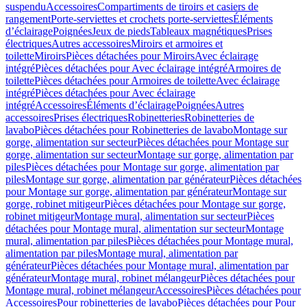
suspendu
Accessoires
Compartiments de tiroirs et casiers de
rangement
Porte-serviettes et crochets porte-serviettes
Éléments
d’éclairage
Poignées
Jeux de pieds
Tableaux magnétiques
Prises
électriques
Autres accessoires
Miroirs et armoires et
toilette
Miroirs
Pièces détachées pour Miroirs
Avec éclairage
intégré
Pièces détachées pour Avec éclairage intégré
Armoires de
toilette
Pièces détachées pour Armoires de toilette
Avec éclairage
intégré
Pièces détachées pour Avec éclairage
intégré
Accessoires
Éléments d’éclairage
Poignées
Autres
accessoires
Prises électriques
Robinetteries
Robinetteries de
lavabo
Pièces détachées pour Robinetteries de lavabo
Montage sur
gorge, alimentation sur secteur
Pièces détachées pour Montage sur
gorge, alimentation sur secteur
Montage sur gorge, alimentation par
piles
Pièces détachées pour Montage sur gorge, alimentation par
piles
Montage sur gorge, alimentation par générateur
Pièces détachées
pour Montage sur gorge, alimentation par générateur
Montage sur
gorge, robinet mitigeur
Pièces détachées pour Montage sur gorge,
robinet mitigeur
Montage mural, alimentation sur secteur
Pièces
détachées pour Montage mural, alimentation sur secteur
Montage
mural, alimentation par piles
Pièces détachées pour Montage mural,
alimentation par piles
Montage mural, alimentation par
générateur
Pièces détachées pour Montage mural, alimentation par
générateur
Montage mural, robinet mélangeur
Pièces détachées pour
Montage mural, robinet mélangeur
Accessoires
Pièces détachées pour
Accessoires
Pour robinetteries de lavabo
Pièces détachées pour Pour