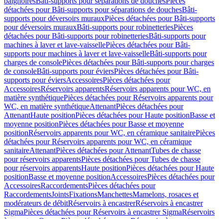
baignoires
Bâti-supports pour séparations de douches
Pièces
détachées pour Bâti-supports pour séparations de douches
Bâti-
supports pour déversoirs muraux
Pièces détachées pour Bâti-supports
pour déversoirs muraux
Bâti-supports pour robinetteries
Pièces
détachées pour Bâti-supports pour robinetteries
Bâti-supports pour
machines à laver et lave-vaisselle
Pièces détachées pour Bâti-
supports pour machines à laver et lave-vaisselle
Bâti-supports pour
charges de console
Pièces détachées pour Bâti-supports pour charges
de console
Bâti-supports pour éviers
Pièces détachées pour Bâti-
supports pour éviers
Accessoires
Pièces détachées pour
Accessoires
Réservoirs apparents
Réservoirs apparents pour WC, en
matière synthétique
Pièces détachées pour Réservoirs apparents pour
WC, en matière synthétique
Attenant
Pièces détachées pour
Attenant
Haute position
Pièces détachées pour Haute position
Basse et
moyenne position
Pièces détachées pour Basse et moyenne
position
Réservoirs apparents pour WC, en céramique sanitaire
Pièces
détachées pour Réservoirs apparents pour WC, en céramique
sanitaire
Attenant
Pièces détachées pour Attenant
Tubes de chasse
pour réservoirs apparents
Pièces détachées pour Tubes de chasse
pour réservoirs apparents
Haute position
Pièces détachées pour Haute
position
Basse et moyenne position
Accessoires
Pièces détachées pour
Accessoires
Raccordements
Pièces détachées pour
Raccordements
Joints
Fixations
Manchettes
Mamelons, rosaces et
modérateurs de débit
Réservoirs à encastrer
Réservoirs à encastrer
Sigma
Pièces détachées pour Réservoirs à encastrer Sigma
Réservoirs