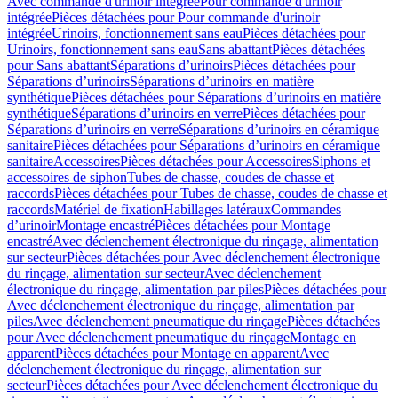
Avec commande d'urinoir intégrée
Pour commande d'urinoir
intégrée
Pièces détachées pour Pour commande d'urinoir
intégrée
Urinoirs, fonctionnement sans eau
Pièces détachées pour
Urinoirs, fonctionnement sans eau
Sans abattant
Pièces détachées
pour Sans abattant
Séparations d’urinoirs
Pièces détachées pour
Séparations d’urinoirs
Séparations d’urinoirs en matière
synthétique
Pièces détachées pour Séparations d’urinoirs en matière
synthétique
Séparations d’urinoirs en verre
Pièces détachées pour
Séparations d’urinoirs en verre
Séparations d’urinoirs en céramique
sanitaire
Pièces détachées pour Séparations d’urinoirs en céramique
sanitaire
Accessoires
Pièces détachées pour Accessoires
Siphons et
accessoires de siphon
Tubes de chasse, coudes de chasse et
raccords
Pièces détachées pour Tubes de chasse, coudes de chasse et
raccords
Matériel de fixation
Habillages latéraux
Commandes
dʼurinoir
Montage encastré
Pièces détachées pour Montage
encastré
Avec déclenchement électronique du rinçage, alimentation
sur secteur
Pièces détachées pour Avec déclenchement électronique
du rinçage, alimentation sur secteur
Avec déclenchement
électronique du rinçage, alimentation par piles
Pièces détachées pour
Avec déclenchement électronique du rinçage, alimentation par
piles
Avec déclenchement pneumatique du rinçage
Pièces détachées
pour Avec déclenchement pneumatique du rinçage
Montage en
apparent
Pièces détachées pour Montage en apparent
Avec
déclenchement électronique du rinçage, alimentation sur
secteur
Pièces détachées pour Avec déclenchement électronique du