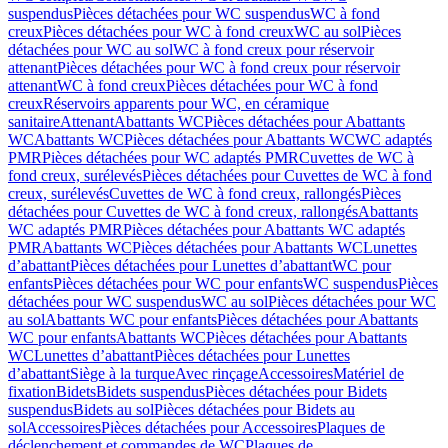
suspendus
Pièces détachées pour WC suspendus
WC à fond
creux
Pièces détachées pour WC à fond creux
WC au sol
Pièces
détachées pour WC au sol
WC à fond creux pour réservoir
attenant
Pièces détachées pour WC à fond creux pour réservoir
attenant
WC à fond creux
Pièces détachées pour WC à fond
creux
Réservoirs apparents pour WC, en céramique
sanitaire
Attenant
Abattants WC
Pièces détachées pour Abattants
WC
Abattants WC
Pièces détachées pour Abattants WC
WC adaptés
PMR
Pièces détachées pour WC adaptés PMR
Cuvettes de WC à
fond creux, surélevés
Pièces détachées pour Cuvettes de WC à fond
creux, surélevés
Cuvettes de WC à fond creux, rallongés
Pièces
détachées pour Cuvettes de WC à fond creux, rallongés
Abattants
WC adaptés PMR
Pièces détachées pour Abattants WC adaptés
PMR
Abattants WC
Pièces détachées pour Abattants WC
Lunettes
d’abattant
Pièces détachées pour Lunettes d’abattant
WC pour
enfants
Pièces détachées pour WC pour enfants
WC suspendus
Pièces
détachées pour WC suspendus
WC au sol
Pièces détachées pour WC
au sol
Abattants WC pour enfants
Pièces détachées pour Abattants
WC pour enfants
Abattants WC
Pièces détachées pour Abattants
WC
Lunettes d’abattant
Pièces détachées pour Lunettes
d’abattant
Siège à la turque
Avec rinçage
Accessoires
Matériel de
fixation
Bidets
Bidets suspendus
Pièces détachées pour Bidets
suspendus
Bidets au sol
Pièces détachées pour Bidets au
sol
Accessoires
Pièces détachées pour Accessoires
Plaques de
déclenchement et commandes de WC
Plaques de