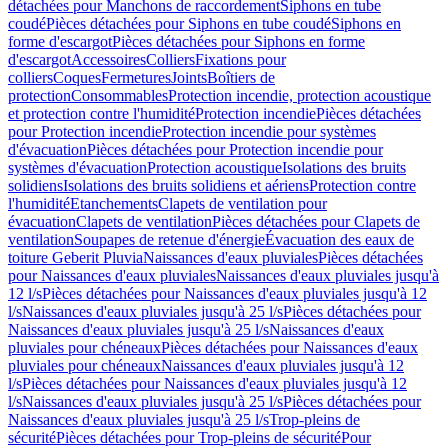
détachées pour Manchons de raccordement
Siphons en tube
coudé
Pièces détachées pour Siphons en tube coudé
Siphons en
forme d'escargot
Pièces détachées pour Siphons en forme
d'escargot
Accessoires
Colliers
Fixations pour
colliers
Coques
Fermetures
Joints
Boîtiers de
protection
Consommables
Protection incendie, protection acoustique
et protection contre l'humidité
Protection incendie
Pièces détachées
pour Protection incendie
Protection incendie pour systèmes
d'évacuation
Pièces détachées pour Protection incendie pour
systèmes d'évacuation
Protection acoustique
Isolations des bruits
solidiens
Isolations des bruits solidiens et aériens
Protection contre
l'humidité
Etanchements
Clapets de ventilation pour
évacuation
Clapets de ventilation
Pièces détachées pour Clapets de
ventilation
Soupapes de retenue d'énergie
Évacuation des eaux de
toiture Geberit Pluvia
Naissances d'eaux pluviales
Pièces détachées
pour Naissances d'eaux pluviales
Naissances d'eaux pluviales jusqu'à
12 l/s
Pièces détachées pour Naissances d'eaux pluviales jusqu'à 12
l/s
Naissances d'eaux pluviales jusqu'à 25 l/s
Pièces détachées pour
Naissances d'eaux pluviales jusqu'à 25 l/s
Naissances d'eaux
pluviales pour chéneaux
Pièces détachées pour Naissances d'eaux
pluviales pour chéneaux
Naissances d'eaux pluviales jusqu'à 12
l/s
Pièces détachées pour Naissances d'eaux pluviales jusqu'à 12
l/s
Naissances d'eaux pluviales jusqu'à 25 l/s
Pièces détachées pour
Naissances d'eaux pluviales jusqu'à 25 l/s
Trop-pleins de
sécurité
Pièces détachées pour Trop-pleins de sécurité
Pour