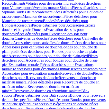
Raccordements
Vidages pour déversoirs muraux
Pièces détachées
pour Vidages pour déversoirs muraux
Siphons
Pièces détachées pour
Siphons
Coudes de raccordement
Pièces détachées pour Coudes de
raccordement
Manchon de raccordement
Pièces détachées pour
Manchon de raccordement
Bondes
Pièces détachées pour
Bondes
Accessoires
Pièces détachées pour Accessoires
Espace
douche et baignoire
Douches
Évacuation des sols pour
douches
Pièces détachées pour Évacuation des sols pour
douches
Canivelles de douche
Pièces détachées pour Canivelles de
douche
Accessoires pour canivelles de douche
Pièces détachées pour
Accessoires pour canivelles de douche
Bondes pour douche de
plain-pied
Pièces détachées pour Bondes pour douche de plain-
pied
Accessoires pour bondes pour douche de plain-pied
Pièces
détachées pour Accessoires pour bondes pour douche de plain-
pied
Evacuations murales
Pièces détachées pour Evacuations
murales
Accessoires pour évacuations murales
Pièces détachées pour
Accessoires pour évacuations murales
Receveurs de douche
Pièces
détachées pour Receveurs de douche
Receveurs de douche en
matériau minéral
Pièces détachées pour Receveurs de douche en
matériau minéral
Receveurs de douche en matériau
minéral
Receveurs de douche en céramique sanitaire
Bâti-
supports
Pièces détachées pour Bâti-supports
Bondes pour receveurs
de douche spécifiques
Pièces détachées pour Bondes pour receveurs
de douche spécifiques
Accessoires
Séparations de douche
Pièces
détachées pour Séparations de douche
Séparations de douche