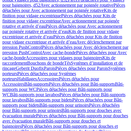
pour baignoires, d52
Avec actionnement par poignée rotative
Pièces
détachées pour Avec actionnement par poignée rotative
Kits de
finition pour vidage excentrique
Pièces détachées pour Kits de
finition pour vidage excentrique
Avec actionnement par poignée
rotative et arrivée d’eau
Pièces détachées pour Avec actionnement
par poignée rotative et arrivée d’eau
Kits de finition pour vidage
excentrique et arrivée d’eau
Pièces détachées pour Kits de finition
pour vidage excentrique et arrivée d’eau
Avec déclenchement par
pression PushControl
Pièces détachées pour Avec déclenchement par
pression PushControl
Avec cache-bonde
Pièces détachées pour Avec
cache-bonde
Accessoires pour vidages pour baignoires
Kits de
raccordement
Bouchons de bonde
Tés
Systèmes d’installation et de
rinçage
Geberit Duofix
Parois
Pièces détachées pour Parois
Systèmes
porteurs
Pièces détachées pour Systèmes
porteurs
Habillages
Accessoires
Pièces détachées pour
Accessoires
Bâti-supports
Pièces détachées pour Bâti-supports
Bâti-
supports pour WC
Pièces détachées pour Bâti-supports pour
WC
Bâti-supports pour lavabos
Pièces détachées pour Bâti-supports
pour lavabos
Bâti-supports pour bidets
Pièces détachées pour Bâti-
supports pour bidets
Bâti-supports pour urinoirs
Pièces détachées
pour Bâti-supports pour urinoirs
Bâti-supports pour douches avec
évacuation murale
Pièces détachées pour Bâti-supports pour douches
avec évacuation murale
Bâti-supports pour douches et
baignoires
Pièces détachées pour Bâti-supports pour douches et