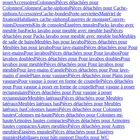
poser
Accessoires
Colonnes
Pièces détachées pour
Colonnes
Colonnes
Cache-siphons
Pièces détachées pour Cache-
siphons
Accessoires
Cache-bondes
Porte-serviettes
Matériel de
fixation
Habillages cache-siphons
Equerres de montage
Couvre-
joints
Dosserets
Kits de consoles
Étagères murales
Packs lavabo avec
meuble bas
Packs lavabo pour meuble avec meuble bas
Pièces
détachées pour Packs lavabo pour meuble avec meuble bas
Meubles
de salle de bains
Meubles bas pour lavabo
Pièces détachées pour
Meubles bas pour lavabo
Pour lave-mains
Pièces détachées pour Pour
lave-mains
Pour lavabos
Pièces détachées pour Pour lavabos
Pour
lavabos doubles
Pièces détachées pour Pour lavabos doubles
Pour
lavabos pour meuble
Pièces détachées pour Pour lavabos pour
meuble
Pour lave-mains d’angle
Pièces détachées pour Pour lave-
mains d’angle
Plans pour vasques
Pièces détachées pour Plans pour
vasques
Pour vasque à poser en forme de coupelle
Pièces détachées
pour Pour vasque à poser en forme de coupelle
Pour vasque à poser
rectangulaire
Pièces détachées pour Pour vasque à poser
rectangulaire
Meubles latéraux
Pièces détachées pour Meubles
latéraux
Meubles latéraux bas
Pièces détachées pour Meubles
latéraux bas
Colonnes hautes
Pièces détachées pour Colonnes
hautes
Colonnes mi-haute
Pièces détachées pour Colonnes mi-
haute
Armoires hautes compactes
Pièces détachées pour Armoires
hautes compactes
Autres meubles
Pièces détachées pour Autres
meubles
Étagères murales
Pièces détachées pour Étagères
murales
Habillages pour bâti-support Duofix pour WC