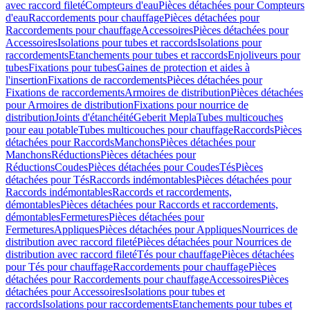
avec raccord fileté
Compteurs d'eau
Pièces détachées pour Compteurs
d'eau
Raccordements pour chauffage
Pièces détachées pour
Raccordements pour chauffage
Accessoires
Pièces détachées pour
Accessoires
Isolations pour tubes et raccords
Isolations pour
raccordements
Etanchements pour tubes et raccords
Enjoliveurs pour
tubes
Fixations pour tubes
Gaines de protection et aides à
l'insertion
Fixations de raccordements
Pièces détachées pour
Fixations de raccordements
Armoires de distribution
Pièces détachées
pour Armoires de distribution
Fixations pour nourrice de
distribution
Joints d'étanchéité
Geberit Mepla
Tubes multicouches
pour eau potable
Tubes multicouches pour chauffage
Raccords
Pièces
détachées pour Raccords
Manchons
Pièces détachées pour
Manchons
Réductions
Pièces détachées pour
Réductions
Coudes
Pièces détachées pour Coudes
Tés
Pièces
détachées pour Tés
Raccords indémontables
Pièces détachées pour
Raccords indémontables
Raccords et raccordements,
démontables
Pièces détachées pour Raccords et raccordements,
démontables
Fermetures
Pièces détachées pour
Fermetures
Appliques
Pièces détachées pour Appliques
Nourrices de
distribution avec raccord fileté
Pièces détachées pour Nourrices de
distribution avec raccord fileté
Tés pour chauffage
Pièces détachées
pour Tés pour chauffage
Raccordements pour chauffage
Pièces
détachées pour Raccordements pour chauffage
Accessoires
Pièces
détachées pour Accessoires
Isolations pour tubes et
raccords
Isolations pour raccordements
Etanchements pour tubes et