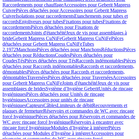
Raccordements pour chauffage
Accessoires pour Geberit Mapress
Cuivre
Pièces détachées pour Accessoires pour Geberit Mapress
Cuivre
Isolations pour raccordements
Etanchements pour tubes et
raccords
Enjoliveurs pour tubes
Fixations pour tubes
Fixations de
raccordements
Pièces détachées pour Fixations de
raccordements
Joints d'étanchéité
Jeux de vis pour assemblages à
bride
Geberit Mapress CuNiFe
Geberit Mapress CuNiFe
Pièces
détachées pour Geberit Mapress CuNiFe
Tubes
2.1972
Manchons
Pièces détachées pour Manchons
Réductions
Pièces
détachées pour Réductions
Coudes
Pièces détachées pour
Coudes
Tés
Pièces détachées pour Tés
Raccords indémontables
Pièces
détachées pour Raccords indémontables
Raccords et raccordements,
démontables
Pièces détachées pour Raccords et raccordements,
démontables
Traversées
Pièces détachées pour Traversées
Accessoires
pour Geberit Mapress CuNiFe
Joints d'étanchéité
Jeux de vis pour
assemblages de brides
Système d’hygiène Geberit
Unités de rinçage
hygiéniques
Pièces détachées pour Unités de rinçage
hygiéniques
Accessoires pour unités de rinçage
hygiéniques
Capteurs
Câbles
Limiteurs de débit
Recouvrements et
plaques de fermeture
Réservoirs et commandes de WC avec rinçage
forcé hygiénique
Pièces détachées pour Réservoirs et commandes de
WC avec rinçage forcé hygiénique
Réservoirs à encastrer avec
rinçage forcé hygiénique
Modules d’hygiène à intégrer
Pièces
détachées pour Modules d’hygiène à intégrer
Accessoires pour
réservoirs et commandes de WC avec rinçage forcé