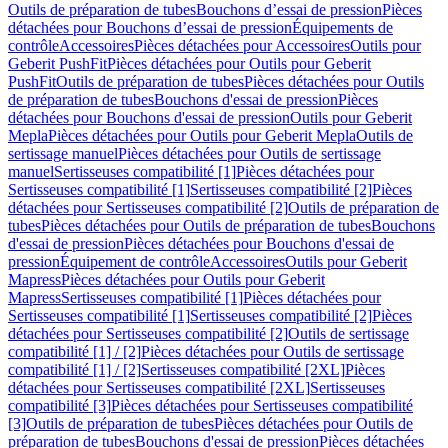
Outils de préparation de tubes
Bouchons d’essai de pression
Pièces
détachées pour Bouchons d’essai de pression
Équipements de
contrôle
Accessoires
Pièces détachées pour Accessoires
Outils pour
Geberit PushFit
Pièces détachées pour Outils pour Geberit
PushFit
Outils de préparation de tubes
Pièces détachées pour Outils
de préparation de tubes
Bouchons d'essai de pression
Pièces
détachées pour Bouchons d'essai de pression
Outils pour Geberit
Mepla
Pièces détachées pour Outils pour Geberit Mepla
Outils de
sertissage manuel
Pièces détachées pour Outils de sertissage
manuel
Sertisseuses compatibilité [1]
Pièces détachées pour
Sertisseuses compatibilité [1]
Sertisseuses compatibilité [2]
Pièces
détachées pour Sertisseuses compatibilité [2]
Outils de préparation de
tubes
Pièces détachées pour Outils de préparation de tubes
Bouchons
d'essai de pression
Pièces détachées pour Bouchons d'essai de
pression
Équipement de contrôle
Accessoires
Outils pour Geberit
Mapress
Pièces détachées pour Outils pour Geberit
Mapress
Sertisseuses compatibilité [1]
Pièces détachées pour
Sertisseuses compatibilité [1]
Sertisseuses compatibilité [2]
Pièces
détachées pour Sertisseuses compatibilité [2]
Outils de sertissage
compatibilité [1] / [2]
Pièces détachées pour Outils de sertissage
compatibilité [1] / [2]
Sertisseuses compatibilité [2XL]
Pièces
détachées pour Sertisseuses compatibilité [2XL]
Sertisseuses
compatibilité [3]
Pièces détachées pour Sertisseuses compatibilité
[3]
Outils de préparation de tubes
Pièces détachées pour Outils de
préparation de tubes
Bouchons d'essai de pression
Pièces détachées