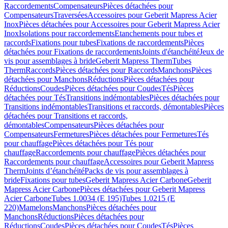
Raccordements
Compensateurs
Pièces détachées pour
Compensateurs
Traversées
Accessoires pour Geberit Mapress Acier
Inox
Pièces détachées pour Accessoires pour Geberit Mapress Acier
Inox
Isolations pour raccordements
Etanchements pour tubes et
raccords
Fixations pour tubes
Fixations de raccordements
Pièces
détachées pour Fixations de raccordements
Joints d'étanchéité
Jeux de
vis pour assemblages à bride
Geberit Mapress Therm
Tubes
Therm
Raccords
Pièces détachées pour Raccords
Manchons
Pièces
détachées pour Manchons
Réductions
Pièces détachées pour
Réductions
Coudes
Pièces détachées pour Coudes
Tés
Pièces
détachées pour Tés
Transitions indémontables
Pièces détachées pour
Transitions indémontables
Transitions et raccords, démontables
Pièces
détachées pour Transitions et raccords,
démontables
Compensateurs
Pièces détachées pour
Compensateurs
Fermetures
Pièces détachées pour Fermetures
Tés
pour chauffage
Pièces détachées pour Tés pour
chauffage
Raccordements pour chauffage
Pièces détachées pour
Raccordements pour chauffage
Accessoires pour Geberit Mapress
Therm
Joints d’étanchéité
Packs de vis pour assemblages à
bride
Fixations pour tubes
Geberit Mapress Acier Carbone
Geberit
Mapress Acier Carbone
Pièces détachées pour Geberit Mapress
Acier Carbone
Tubes 1.0034 (E 195)
Tubes 1.0215 (E
220)
Mamelons
Manchons
Pièces détachées pour
Manchons
Réductions
Pièces détachées pour
Réductions
Coudes
Pièces détachées pour Coudes
Tés
Pièces