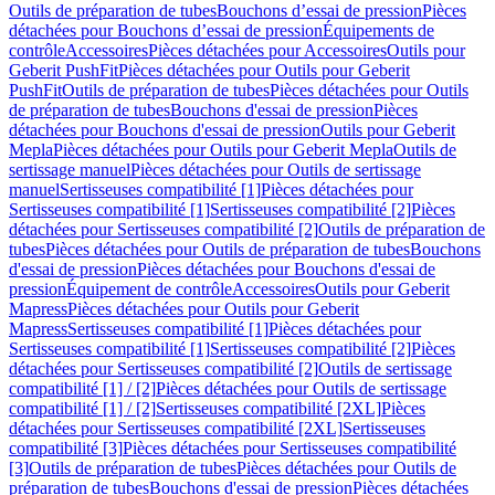
Outils de préparation de tubes
Bouchons d’essai de pression
Pièces
détachées pour Bouchons d’essai de pression
Équipements de
contrôle
Accessoires
Pièces détachées pour Accessoires
Outils pour
Geberit PushFit
Pièces détachées pour Outils pour Geberit
PushFit
Outils de préparation de tubes
Pièces détachées pour Outils
de préparation de tubes
Bouchons d'essai de pression
Pièces
détachées pour Bouchons d'essai de pression
Outils pour Geberit
Mepla
Pièces détachées pour Outils pour Geberit Mepla
Outils de
sertissage manuel
Pièces détachées pour Outils de sertissage
manuel
Sertisseuses compatibilité [1]
Pièces détachées pour
Sertisseuses compatibilité [1]
Sertisseuses compatibilité [2]
Pièces
détachées pour Sertisseuses compatibilité [2]
Outils de préparation de
tubes
Pièces détachées pour Outils de préparation de tubes
Bouchons
d'essai de pression
Pièces détachées pour Bouchons d'essai de
pression
Équipement de contrôle
Accessoires
Outils pour Geberit
Mapress
Pièces détachées pour Outils pour Geberit
Mapress
Sertisseuses compatibilité [1]
Pièces détachées pour
Sertisseuses compatibilité [1]
Sertisseuses compatibilité [2]
Pièces
détachées pour Sertisseuses compatibilité [2]
Outils de sertissage
compatibilité [1] / [2]
Pièces détachées pour Outils de sertissage
compatibilité [1] / [2]
Sertisseuses compatibilité [2XL]
Pièces
détachées pour Sertisseuses compatibilité [2XL]
Sertisseuses
compatibilité [3]
Pièces détachées pour Sertisseuses compatibilité
[3]
Outils de préparation de tubes
Pièces détachées pour Outils de
préparation de tubes
Bouchons d'essai de pression
Pièces détachées