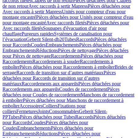
raccords filetés
Clapets de non retour
Pièces détachées pour Clapets
de non retour
Avec raccords à sertir Mapress
Pièces détachées pour
Avec raccords à sertir Mapress
Unités pour compteur d'eau pour
montage encastré
Pièces détachées pour Unités pour compteur d'eau
pour montage encastré
Avec raccords filetés
Pièces détachées pour
Avec raccords filetés
Soupapes d'évacuation d'air pour
chauffage
Purgeurs rapides
Systèmes de canalisation pour
l’évacuation
Geberit Silent-db20
Tubes
Raccords
Pièces détachées
pour Raccords
Coudes
Embranchements
Pièces détachées pour
Embranchements
Réductions
Pièces de nettoyage
Pièces détachées
pour Pièces de nettoyage
Raccordements
Pièces détachées pour
Raccordements
Raccordements à souder
Raccordements à
emboîter
Pièces détachées pour Raccordements à emboîter
Brides de
serrage
Raccords de transition sur d’autres matériaux
Pièces
détachées pour Raccords de transition sur d’autres
matériaux
Raccordements aux appareils
Pièces détachées pour
Raccordements aux appareils
Coudes de raccordement
Pièces
détachées pour Coudes de raccordement
Manchons de raccordement
à emboîter
Pièces détachées pour Manchons de raccordement à
emboîter
Accessoires
Colliers
Fixations pour
colliers
Fermetures
Joints
Consommables
Geberit Silent-
PP
Tubes
Pièces détachées pour Tubes
Raccords
Pièces détachées
pour Raccords
Coudes
Pièces détachées pour
Coudes
Embranchements
Pièces détachées pour
Embranchements
Réductions
Pièces détachées pour