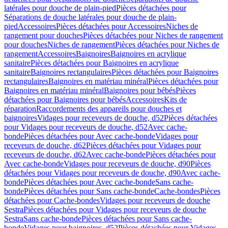
latérales pour douche de plain-pied
Pièces détachées pour
Séparations de douche latérales pour douche de plain-
pied
Accessoires
Pièces détachées pour Accessoires
Niches de
rangement pour douches
Pièces détachées pour Niches de rangement
pour douches
Niches de rangement
Pièces détachées pour Niches de
rangement
Accessoires
Baignoires
Baignoires en acrylique
sanitaire
Pièces détachées pour Baignoires en acrylique
sanitaire
Baignoires rectangulaires
Pièces détachées pour Baignoires
rectangulaires
Baignoires en matériau minéral
Pièces détachées pour
Baignoires en matériau minéral
Baignoires pour bébés
Pièces
détachées pour Baignoires pour bébés
Accessoires
Kits de
réparation
Raccordements des appareils pour douches et
baignoires
Vidages pour receveurs de douche, d52
Pièces détachées
pour Vidages pour receveurs de douche, d52
Avec cache-
bonde
Pièces détachées pour Avec cache-bonde
Vidages pour
receveurs de douche, d62
Pièces détachées pour Vidages pour
receveurs de douche, d62
Avec cache-bonde
Pièces détachées pour
Avec cache-bonde
Vidages pour receveurs de douche, d90
Pièces
détachées pour Vidages pour receveurs de douche, d90
Avec cache-
bonde
Pièces détachées pour Avec cache-bonde
Sans cache-
bonde
Pièces détachées pour Sans cache-bonde
Cache-bondes
Pièces
détachées pour Cache-bondes
Vidages pour receveurs de douche
Sestra
Pièces détachées pour Vidages pour receveurs de douche
Sestra
Sans cache-bonde
Pièces détachées pour Sans cache-
bonde
Vidages pour baignoires, d52
Pièces détachées pour Vidages