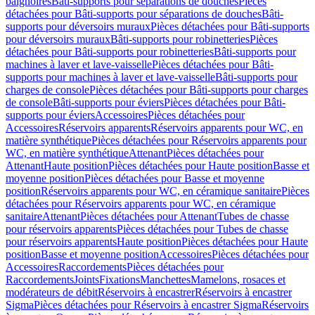
baignoires
Bâti-supports pour séparations de douches
Pièces
détachées pour Bâti-supports pour séparations de douches
Bâti-
supports pour déversoirs muraux
Pièces détachées pour Bâti-supports
pour déversoirs muraux
Bâti-supports pour robinetteries
Pièces
détachées pour Bâti-supports pour robinetteries
Bâti-supports pour
machines à laver et lave-vaisselle
Pièces détachées pour Bâti-
supports pour machines à laver et lave-vaisselle
Bâti-supports pour
charges de console
Pièces détachées pour Bâti-supports pour charges
de console
Bâti-supports pour éviers
Pièces détachées pour Bâti-
supports pour éviers
Accessoires
Pièces détachées pour
Accessoires
Réservoirs apparents
Réservoirs apparents pour WC, en
matière synthétique
Pièces détachées pour Réservoirs apparents pour
WC, en matière synthétique
Attenant
Pièces détachées pour
Attenant
Haute position
Pièces détachées pour Haute position
Basse et
moyenne position
Pièces détachées pour Basse et moyenne
position
Réservoirs apparents pour WC, en céramique sanitaire
Pièces
détachées pour Réservoirs apparents pour WC, en céramique
sanitaire
Attenant
Pièces détachées pour Attenant
Tubes de chasse
pour réservoirs apparents
Pièces détachées pour Tubes de chasse
pour réservoirs apparents
Haute position
Pièces détachées pour Haute
position
Basse et moyenne position
Accessoires
Pièces détachées pour
Accessoires
Raccordements
Pièces détachées pour
Raccordements
Joints
Fixations
Manchettes
Mamelons, rosaces et
modérateurs de débit
Réservoirs à encastrer
Réservoirs à encastrer
Sigma
Pièces détachées pour Réservoirs à encastrer Sigma
Réservoirs