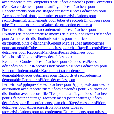
avec raccord fileté
Compteurs d'eau
Pièces détachées pour Compteurs
d'eau
Raccordements pour chauffage
Pièces détachées pour
Raccordements pour chauffage
Accessoires
Pièces détachées pour
Accessoires
Isolations pour tubes et raccords
Isolations pour
raccordements
Etanchements pour tubes et raccords
Enjoliveurs pour
tubes
Fixations pour tubes
Gaines de protection et aides à
l'insertion
Fixations de raccordements
Pièces détachées pour
Fixations de raccordements
Armoires de distribution
Pièces détachées
pour Armoires de distribution
Fixations pour nourrice de
distribution
Joints d'étanchéité
Geberit Mepla
Tubes multicouches
pour eau potable
Tubes multicouches pour chauffage
Raccords
Pièces
détachées pour Raccords
Manchons
Pièces détachées pour
Manchons
Réductions
Pièces détachées pour
Réductions
Coudes
Pièces détachées pour Coudes
Tés
Pièces
détachées pour Tés
Raccords indémontables
Pièces détachées pour
Raccords indémontables
Raccords et raccordements,
démontables
Pièces détachées pour Raccords et raccordements,
démontables
Fermetures
Pièces détachées pour
Fermetures
Appliques
Pièces détachées pour Appliques
Nourrices de
distribution avec raccord fileté
Pièces détachées pour Nourrices de
distribution avec raccord fileté
Tés pour chauffage
Pièces détachées
pour Tés pour chauffage
Raccordements pour chauffage
Pièces
détachées pour Raccordements pour chauffage
Accessoires
Pièces
détachées pour Accessoires
Isolations pour tubes et
raccords
Isolations pour raccordements
Etanchements pour tubes et