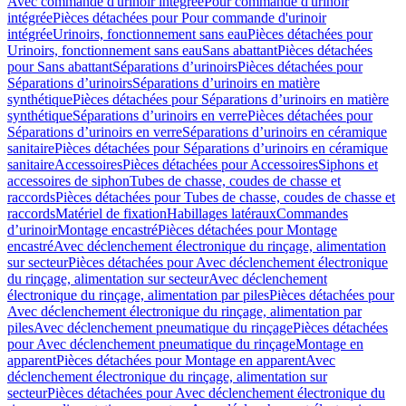
Avec commande d'urinoir intégrée
Pour commande d'urinoir
intégrée
Pièces détachées pour Pour commande d'urinoir
intégrée
Urinoirs, fonctionnement sans eau
Pièces détachées pour
Urinoirs, fonctionnement sans eau
Sans abattant
Pièces détachées
pour Sans abattant
Séparations d’urinoirs
Pièces détachées pour
Séparations d’urinoirs
Séparations d’urinoirs en matière
synthétique
Pièces détachées pour Séparations d’urinoirs en matière
synthétique
Séparations d’urinoirs en verre
Pièces détachées pour
Séparations d’urinoirs en verre
Séparations d’urinoirs en céramique
sanitaire
Pièces détachées pour Séparations d’urinoirs en céramique
sanitaire
Accessoires
Pièces détachées pour Accessoires
Siphons et
accessoires de siphon
Tubes de chasse, coudes de chasse et
raccords
Pièces détachées pour Tubes de chasse, coudes de chasse et
raccords
Matériel de fixation
Habillages latéraux
Commandes
dʼurinoir
Montage encastré
Pièces détachées pour Montage
encastré
Avec déclenchement électronique du rinçage, alimentation
sur secteur
Pièces détachées pour Avec déclenchement électronique
du rinçage, alimentation sur secteur
Avec déclenchement
électronique du rinçage, alimentation par piles
Pièces détachées pour
Avec déclenchement électronique du rinçage, alimentation par
piles
Avec déclenchement pneumatique du rinçage
Pièces détachées
pour Avec déclenchement pneumatique du rinçage
Montage en
apparent
Pièces détachées pour Montage en apparent
Avec
déclenchement électronique du rinçage, alimentation sur
secteur
Pièces détachées pour Avec déclenchement électronique du