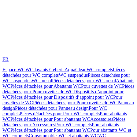
FR
Espace WC
WC lavants Geberit AquaClean
WC complets
Pièces
détachées pour WC complets
WC suspendus
Pièces détachées pour
WC suspendus
WC au sol
Pièces détachées pour WC au sol
Abattants
WC
Pièces détachées pour Abattants WC
Pour cuvettes de WC
Pièces
détachées pour Pour cuvettes de WC
Dispositifs d’appoint pour
WC
Pièces détachées pour Dispositifs d’appoint pour WC
Pour
cuvettes de WC
Pièces détachées pour Pour cuvettes de WC
Panneau
design
Pièces détachées pour Panneau design
Pour WC
complets
Pièces détachées pour Pour WC complets
Pour abattants
WC
Pièces détachées pour Pour abattants WC
Accessoires
Pièces
détachées pour Accessoires
Pour WC complets
Pour abattants
WC
Pièces détachées pour Pour abattants WC
Pour abattants WC et
WC complets
Consommables
WC et abattants WC
WC