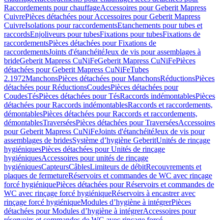
Raccordements pour chauffage
Accessoires pour Geberit Mapress
Cuivre
Pièces détachées pour Accessoires pour Geberit Mapress
Cuivre
Isolations pour raccordements
Etanchements pour tubes et
raccords
Enjoliveurs pour tubes
Fixations pour tubes
Fixations de
raccordements
Pièces détachées pour Fixations de
raccordements
Joints d'étanchéité
Jeux de vis pour assemblages à
bride
Geberit Mapress CuNiFe
Geberit Mapress CuNiFe
Pièces
détachées pour Geberit Mapress CuNiFe
Tubes
2.1972
Manchons
Pièces détachées pour Manchons
Réductions
Pièces
détachées pour Réductions
Coudes
Pièces détachées pour
Coudes
Tés
Pièces détachées pour Tés
Raccords indémontables
Pièces
détachées pour Raccords indémontables
Raccords et raccordements,
démontables
Pièces détachées pour Raccords et raccordements,
démontables
Traversées
Pièces détachées pour Traversées
Accessoires
pour Geberit Mapress CuNiFe
Joints d'étanchéité
Jeux de vis pour
assemblages de brides
Système d’hygiène Geberit
Unités de rinçage
hygiéniques
Pièces détachées pour Unités de rinçage
hygiéniques
Accessoires pour unités de rinçage
hygiéniques
Capteurs
Câbles
Limiteurs de débit
Recouvrements et
plaques de fermeture
Réservoirs et commandes de WC avec rinçage
forcé hygiénique
Pièces détachées pour Réservoirs et commandes de
WC avec rinçage forcé hygiénique
Réservoirs à encastrer avec
rinçage forcé hygiénique
Modules d’hygiène à intégrer
Pièces
détachées pour Modules d’hygiène à intégrer
Accessoires pour
réservoirs et commandes de WC avec rinçage forcé