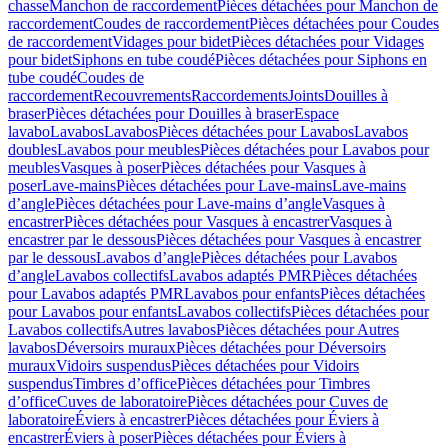
chasse
Manchon de raccordement
Pièces détachées pour Manchon de
raccordement
Coudes de raccordement
Pièces détachées pour Coudes
de raccordement
Vidages pour bidet
Pièces détachées pour Vidages
pour bidet
Siphons en tube coudé
Pièces détachées pour Siphons en
tube coudé
Coudes de
raccordement
Recouvrements
Raccordements
Joints
Douilles à
braser
Pièces détachées pour Douilles à braser
Espace
lavabo
Lavabos
Lavabos
Pièces détachées pour Lavabos
Lavabos
doubles
Lavabos pour meubles
Pièces détachées pour Lavabos pour
meubles
Vasques à poser
Pièces détachées pour Vasques à
poser
Lave-mains
Pièces détachées pour Lave-mains
Lave-mains
d’angle
Pièces détachées pour Lave-mains d’angle
Vasques à
encastrer
Pièces détachées pour Vasques à encastrer
Vasques à
encastrer par le dessous
Pièces détachées pour Vasques à encastrer
par le dessous
Lavabos d’angle
Pièces détachées pour Lavabos
d’angle
Lavabos collectifs
Lavabos adaptés PMR
Pièces détachées
pour Lavabos adaptés PMR
Lavabos pour enfants
Pièces détachées
pour Lavabos pour enfants
Lavabos collectifs
Pièces détachées pour
Lavabos collectifs
Autres lavabos
Pièces détachées pour Autres
lavabos
Déversoirs muraux
Pièces détachées pour Déversoirs
muraux
Vidoirs suspendus
Pièces détachées pour Vidoirs
suspendus
Timbres dʼoffice
Pièces détachées pour Timbres
dʼoffice
Cuves de laboratoire
Pièces détachées pour Cuves de
laboratoire
Éviers à encastrer
Pièces détachées pour Éviers à
encastrer
Éviers à poser
Pièces détachées pour Éviers à