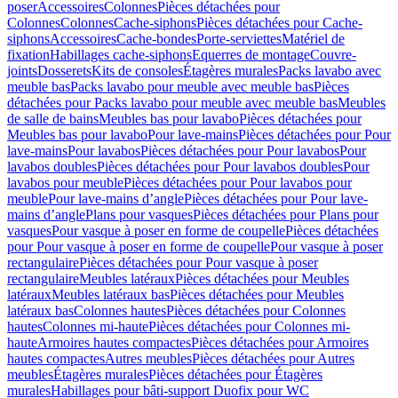
poser
Accessoires
Colonnes
Pièces détachées pour
Colonnes
Colonnes
Cache-siphons
Pièces détachées pour Cache-
siphons
Accessoires
Cache-bondes
Porte-serviettes
Matériel de
fixation
Habillages cache-siphons
Equerres de montage
Couvre-
joints
Dosserets
Kits de consoles
Étagères murales
Packs lavabo avec
meuble bas
Packs lavabo pour meuble avec meuble bas
Pièces
détachées pour Packs lavabo pour meuble avec meuble bas
Meubles
de salle de bains
Meubles bas pour lavabo
Pièces détachées pour
Meubles bas pour lavabo
Pour lave-mains
Pièces détachées pour Pour
lave-mains
Pour lavabos
Pièces détachées pour Pour lavabos
Pour
lavabos doubles
Pièces détachées pour Pour lavabos doubles
Pour
lavabos pour meuble
Pièces détachées pour Pour lavabos pour
meuble
Pour lave-mains d’angle
Pièces détachées pour Pour lave-
mains d’angle
Plans pour vasques
Pièces détachées pour Plans pour
vasques
Pour vasque à poser en forme de coupelle
Pièces détachées
pour Pour vasque à poser en forme de coupelle
Pour vasque à poser
rectangulaire
Pièces détachées pour Pour vasque à poser
rectangulaire
Meubles latéraux
Pièces détachées pour Meubles
latéraux
Meubles latéraux bas
Pièces détachées pour Meubles
latéraux bas
Colonnes hautes
Pièces détachées pour Colonnes
hautes
Colonnes mi-haute
Pièces détachées pour Colonnes mi-
haute
Armoires hautes compactes
Pièces détachées pour Armoires
hautes compactes
Autres meubles
Pièces détachées pour Autres
meubles
Étagères murales
Pièces détachées pour Étagères
murales
Habillages pour bâti-support Duofix pour WC