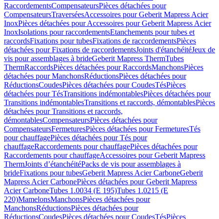
Raccordements
Compensateurs
Pièces détachées pour
Compensateurs
Traversées
Accessoires pour Geberit Mapress Acier
Inox
Pièces détachées pour Accessoires pour Geberit Mapress Acier
Inox
Isolations pour raccordements
Etanchements pour tubes et
raccords
Fixations pour tubes
Fixations de raccordements
Pièces
détachées pour Fixations de raccordements
Joints d'étanchéité
Jeux de
vis pour assemblages à bride
Geberit Mapress Therm
Tubes
Therm
Raccords
Pièces détachées pour Raccords
Manchons
Pièces
détachées pour Manchons
Réductions
Pièces détachées pour
Réductions
Coudes
Pièces détachées pour Coudes
Tés
Pièces
détachées pour Tés
Transitions indémontables
Pièces détachées pour
Transitions indémontables
Transitions et raccords, démontables
Pièces
détachées pour Transitions et raccords,
démontables
Compensateurs
Pièces détachées pour
Compensateurs
Fermetures
Pièces détachées pour Fermetures
Tés
pour chauffage
Pièces détachées pour Tés pour
chauffage
Raccordements pour chauffage
Pièces détachées pour
Raccordements pour chauffage
Accessoires pour Geberit Mapress
Therm
Joints d’étanchéité
Packs de vis pour assemblages à
bride
Fixations pour tubes
Geberit Mapress Acier Carbone
Geberit
Mapress Acier Carbone
Pièces détachées pour Geberit Mapress
Acier Carbone
Tubes 1.0034 (E 195)
Tubes 1.0215 (E
220)
Mamelons
Manchons
Pièces détachées pour
Manchons
Réductions
Pièces détachées pour
Réductions
Coudes
Pièces détachées pour Coudes
Tés
Pièces