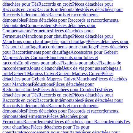
détachées pour Tés
Raccords en croix
Pièces détachées pour
Raccords en croix
Raccords indémontables
Pièces détachées pour
Raccords indémontables
Raccords et raccordements,
démontables
Pièces détachées pour Raccords et raccordements,
démontables
Compensateurs
Pièces détachées pour
Compensateurs
Fermetures
Pièces détachées pour
Fermetures
Manchons pour chauffage
Pièces détachées pour
Manchons pour chauffage
Tés pour chauffage
Pièces détachées pour
Tés pour chauffage
Raccordements pour chauffage
Pièces détachées
pour Raccordements pour chauffage
Accessoires pour Geberit
Mapress Acier Carbone
Etanchements pour tubes et
raccords
Enjoliveurs pour tubes
Fixations pour tubes
Fixations de
raccordements
Joints d'étanchéité
Jeux de vis pour assemblages à
bride
Geberit Mapress Cuivre
Geberit Mapress Cuivre
Pièces
détachées pour Geberit Mapress Cuivre
Manchons
Pièces détachées
pour Manchons
Réductions
Pièces détachées pour
Réductions
Coudes
Pièces détachées pour Coudes
Tés
Pièces
détachées pour Tés
Raccords en croix
Pièces détachées pour
Raccords en croix
Raccords indémontables
Pièces détachées pour
Raccords indémontables
Raccords et raccordements,
démontables
Pièces détachées pour Raccords et raccordements,
démontables
Fermetures
Pièces détachées pour
Fermetures
Raccordements
Pièces détachées pour Raccordements
Tés
pour chauffage
Pièces détachées pour Tés pour
chauffage
Raccordements pour chauffage
Pièces détachées pour