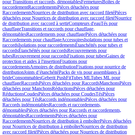
pour Transitions et raccords, démontables
Fermetures
Boîtes de
raccordement
Raccordements
Pièces détachées pour
Raccordements
Nourrices de distribution avec raccord fileté
Pièces
détachées pour Nourrices de distribution avec raccord fileté
Nourrice
de distribution avec raccord à sertir
Compteurs d'eau
Tés pour
chauffage
Transitions et raccords pour chauffage,
démontables
Raccordements pour chauffage
Pièces détachées pour
Raccordements pour chauffage
Accessoires
Isolations pour tubes et
raccords
Isolations pour raccordements
Étanchéités pour tubes et
raccords
Étanchéités pour raccords
Recouvrements pour
tubes
Recouvrement pour raccords
Fixations pour tubes
Gaines de
protection et aides à l'insertion
Fixations pour
raccordements
Armoires de distribution
Fixations pour nourrice de
distribution
Joints d’étanchéité
Packs de vis pour assemblages à
bride
Consommables
Geberit PushFit
Tubes ML
Tubes ML pour
chauffage
Raccords
Pièces détachées pour Raccords
Manchons
Pièces
détachées pour Manchons
Réductions
Pièces détachées pour
Réductions
Coudes
Pièces détachées pour Coudes
Tés
Pièces
détachées pour Tés
Raccords indémontables
Pièces détachées pour
Raccords indémontables
Raccords et raccordements,
démontables
Pièces détachées pour Raccords et raccordements,
démontables
Raccordements
Pièces détachées pour
Raccordements
Nourrices de distribution à emboîter
Pièces détachées
pour Nourrices de distribution à emboîter
Nourrices de distribution
avec raccord fileté
Pièces détachées pour Nourrices de distribution