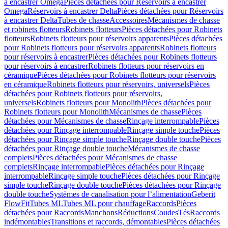
à encastrer Omega
Pièces détachées pour Réservoirs à encastrer
Omega
Réservoirs à encastrer Delta
Pièces détachées pour Réservoirs
à encastrer Delta
Tubes de chasse
Accessoires
Mécanismes de chasse
et robinets flotteurs
Robinets flotteurs
Pièces détachées pour Robinets
flotteurs
Robinets flotteurs pour réservoirs apparents
Pièces détachées
pour Robinets flotteurs pour réservoirs apparents
Robinets flotteurs
pour réservoirs à encastrer
Pièces détachées pour Robinets flotteurs
pour réservoirs à encastrer
Robinets flotteurs pour réservoirs en
céramique
Pièces détachées pour Robinets flotteurs pour réservoirs
en céramique
Robinets flotteurs pour réservoirs, universels
Pièces
détachées pour Robinets flotteurs pour réservoirs,
universels
Robinets flotteurs pour Monolith
Pièces détachées pour
Robinets flotteurs pour Monolith
Mécanismes de chasse
Pièces
détachées pour Mécanismes de chasse
Rinçage interrompable
Pièces
détachées pour Rinçage interrompable
Rinçage simple touche
Pièces
détachées pour Rinçage simple touche
Rinçage double touche
Pièces
détachées pour Rinçage double touche
Mécanismes de chasse
complets
Pièces détachées pour Mécanismes de chasse
complets
Rinçage interrompable
Pièces détachées pour Rinçage
interrompable
Rinçage simple touche
Pièces détachées pour Rinçage
simple touche
Rinçage double touche
Pièces détachées pour Rinçage
double touche
Systèmes de canalisation pour l’alimentation
Geberit
FlowFit
Tubes ML
Tubes ML pour chauffage
Raccords
Pièces
détachées pour Raccords
Manchons
Réductions
Coudes
Tés
Raccords
indémontables
Transitions et raccords, démontables
Pièces détachées