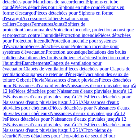
détachées pour Manchons de raccordement
Siphons en tube
coudé
Pièces détachées pour Siphons en tube coudé
Siphons en
forme d'escargot
Pièces détachées pour Siphons en forme
d'escargot
Accessoires
Colliers
Fixations pour
colliers
Coques
Fermetures
Joints
Boîtiers de
protection
Consommables
Protection incendie, protection acoustique
et protection contre l'humidité
Protection incendie
Pièces détachées
pour Protection incendie
Protection incendie pour systèmes
d'évacuation
Pièces détachées pour Protection incendie pour
systèmes d'évacuation
Protection acoustique
Isolations des bruits
solidiens
Isolations des bruits solidiens et aériens
Protection contre
l'humidité
Etanchements
Clapets de ventilation pour
évacuation
Clapets de ventilation
Pièces détachées pour Clapets de
ventilation
Soupapes de retenue d'énergie
Évacuation des eaux de
toiture Geberit Pluvia
Naissances d'eaux pluviales
Pièces détachées
pour Naissances d'eaux pluviales
Naissances d'eaux pluviales jusqu'à
12 l/s
Pièces détachées pour Naissances d'eaux pluviales jusqu'à 12
l/s
Naissances d'eaux pluviales jusqu'à 25 l/s
Pièces détachées pour
Naissances d'eaux pluviales jusqu'à 25 l/s
Naissances d'eaux
pluviales pour chéneaux
Pièces détachées pour Naissances d'eaux
pluviales pour chéneaux
Naissances d'eaux pluviales jusqu'à 12
l/s
Pièces détachées pour Naissances d'eaux pluviales jusqu'à 12
l/s
Naissances d'eaux pluviales jusqu'à 25 l/s
Pièces détachées pour
Naissances d'eaux pluviales jusqu'à 25 l/s
Trop-pleins de
sécurité
Pièces détachées pour Trop-pleins de sécurité
Pour