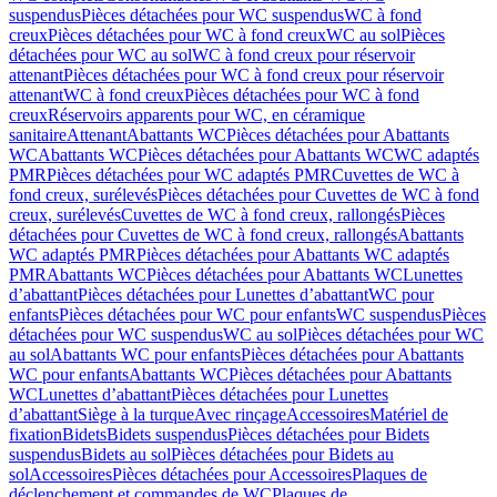
suspendus
Pièces détachées pour WC suspendus
WC à fond
creux
Pièces détachées pour WC à fond creux
WC au sol
Pièces
détachées pour WC au sol
WC à fond creux pour réservoir
attenant
Pièces détachées pour WC à fond creux pour réservoir
attenant
WC à fond creux
Pièces détachées pour WC à fond
creux
Réservoirs apparents pour WC, en céramique
sanitaire
Attenant
Abattants WC
Pièces détachées pour Abattants
WC
Abattants WC
Pièces détachées pour Abattants WC
WC adaptés
PMR
Pièces détachées pour WC adaptés PMR
Cuvettes de WC à
fond creux, surélevés
Pièces détachées pour Cuvettes de WC à fond
creux, surélevés
Cuvettes de WC à fond creux, rallongés
Pièces
détachées pour Cuvettes de WC à fond creux, rallongés
Abattants
WC adaptés PMR
Pièces détachées pour Abattants WC adaptés
PMR
Abattants WC
Pièces détachées pour Abattants WC
Lunettes
d’abattant
Pièces détachées pour Lunettes d’abattant
WC pour
enfants
Pièces détachées pour WC pour enfants
WC suspendus
Pièces
détachées pour WC suspendus
WC au sol
Pièces détachées pour WC
au sol
Abattants WC pour enfants
Pièces détachées pour Abattants
WC pour enfants
Abattants WC
Pièces détachées pour Abattants
WC
Lunettes d’abattant
Pièces détachées pour Lunettes
d’abattant
Siège à la turque
Avec rinçage
Accessoires
Matériel de
fixation
Bidets
Bidets suspendus
Pièces détachées pour Bidets
suspendus
Bidets au sol
Pièces détachées pour Bidets au
sol
Accessoires
Pièces détachées pour Accessoires
Plaques de
déclenchement et commandes de WC
Plaques de