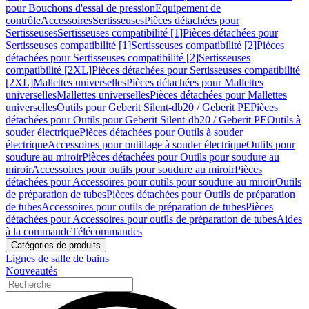
pour Bouchons d'essai de pression
Equipement de
contrôle
Accessoires
Sertisseuses
Pièces détachées pour
Sertisseuses
Sertisseuses compatibilité [1]
Pièces détachées pour
Sertisseuses compatibilité [1]
Sertisseuses compatibilité [2]
Pièces
détachées pour Sertisseuses compatibilité [2]
Sertisseuses
compatibilité [2XL]
Pièces détachées pour Sertisseuses compatibilité
[2XL]
Mallettes universelles
Pièces détachées pour Mallettes
universelles
Mallettes universelles
Pièces détachées pour Mallettes
universelles
Outils pour Geberit Silent-db20 / Geberit PE
Pièces
détachées pour Outils pour Geberit Silent-db20 / Geberit PE
Outils à
souder électrique
Pièces détachées pour Outils à souder
électrique
Accessoires pour outillage à souder électrique
Outils pour
soudure au miroir
Pièces détachées pour Outils pour soudure au
miroir
Accessoires pour outils pour soudure au miroir
Pièces
détachées pour Accessoires pour outils pour soudure au miroir
Outils
de préparation de tubes
Pièces détachées pour Outils de préparation
de tubes
Accessoires pour outils de préparation de tubes
Pièces
détachées pour Accessoires pour outils de préparation de tubes
Aides
à la commande
Télécommandes
Catégories de produits
Lignes de salle de bains
Nouveautés