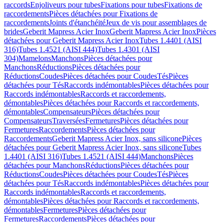
raccords
Enjoliveurs pour tubes
Fixations pour tubes
Fixations de
raccordements
Pièces détachées pour Fixations de
raccordements
Joints d'étanchéité
Jeux de vis pour assemblages de
brides
Geberit Mapress Acier Inox
Geberit Mapress Acier Inox
Pièces
détachées pour Geberit Mapress Acier Inox
Tubes 1.4401 (AISI
316)
Tubes 1.4521 (AISI 444)
Tubes 1.4301 (AISI
304)
Mamelons
Manchons
Pièces détachées pour
Manchons
Réductions
Pièces détachées pour
Réductions
Coudes
Pièces détachées pour Coudes
Tés
Pièces
détachées pour Tés
Raccords indémontables
Pièces détachées pour
Raccords indémontables
Raccords et raccordements,
démontables
Pièces détachées pour Raccords et raccordements,
démontables
Compensateurs
Pièces détachées pour
Compensateurs
Traversées
Fermetures
Pièces détachées pour
Fermetures
Raccordements
Pièces détachées pour
Raccordements
Geberit Mapress Acier Inox, sans silicone
Pièces
détachées pour Geberit Mapress Acier Inox, sans silicone
Tubes
1.4401 (AISI 316)
Tubes 1.4521 (AISI 444)
Manchons
Pièces
détachées pour Manchons
Réductions
Pièces détachées pour
Réductions
Coudes
Pièces détachées pour Coudes
Tés
Pièces
détachées pour Tés
Raccords indémontables
Pièces détachées pour
Raccords indémontables
Raccords et raccordements,
démontables
Pièces détachées pour Raccords et raccordements,
démontables
Fermetures
Pièces détachées pour
Fermetures
Raccordements
Pièces détachées pour