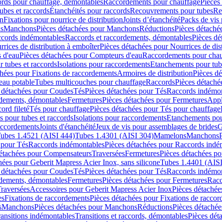
cords pour chauffage, démontables
Raccordements pour chauffage
Pièces
ubes et raccords
Étanchéités pour raccords
Recouvrements pour tubes
Re
on
Fixations pour nourrice de distribution
Joints d’étanchéité
Packs de vis
ds
Manchons
Pièces détachées pour Manchons
Réductions
Pièces détaché
ccords indémontables
Raccords et raccordements, démontables
Pièces dé
rrices de distribution à emboîter
Pièces détachées pour Nourrices de dis
 d'eau
Pièces détachées pour Compteurs d'eau
Raccordements pour chau
r tubes et raccords
Isolations pour raccordements
Etanchements pour tube
chées pour Fixations de raccordements
Armoires de distribution
Pièces dé
eau potable
Tubes multicouches pour chauffage
Raccords
Pièces détaché
 détachées pour Coudes
Tés
Pièces détachées pour Tés
Raccords indémon
rdements, démontables
Fermetures
Pièces détachées pour Fermetures
Appl
ord fileté
Tés pour chauffage
Pièces détachées pour Tés pour chauffage
ns pour tubes et raccords
Isolations pour raccordements
Etanchements pour
raccordements
Joints d'étanchéité
Jeux de vis pour assemblages de brides
G
ubes 1.4521 (AISI 444)
Tubes 1.4301 (AISI 304)
Mamelons
Manchons
 pour Tés
Raccords indémontables
Pièces détachées pour Raccords indé
détachées pour Compensateurs
Traversées
Fermetures
Pièces détachées po
hées pour Geberit Mapress Acier Inox, sans silicone
Tubes 1.4401 (AISI
 détachées pour Coudes
Tés
Pièces détachées pour Tés
Raccords indémon
rdements, démontables
Fermetures
Pièces détachées pour Fermetures
Racc
raversées
Accessoires pour Geberit Mapress Acier Inox
Pièces détachée
es
Fixations de raccordements
Pièces détachées pour Fixations de racco
s
Manchons
Pièces détachées pour Manchons
Réductions
Pièces détachée
ransitions indémontables
Transitions et raccords, démontables
Pièces dét