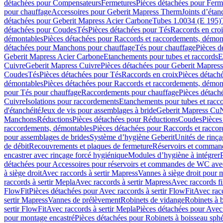
détachées pour Compensateurs
Fermetures
Pièces détachées pour Ferm
pour chauffage
Accessoires pour Geberit Mapress Therm
Joints d’étan
détachées pour Geberit Mapress Acier Carbone
Tubes 1.0034 (E 195)
détachées pour Coudes
Tés
Pièces détachées pour Tés
Raccords en cro
démontables
Pièces détachées pour Raccords et raccordements, démon
détachées pour Manchons pour chauffage
Tés pour chauffage
Pièces d
Geberit Mapress Acier Carbone
Etanchements pour tubes et raccords
E
Cuivre
Geberit Mapress Cuivre
Pièces détachées pour Geberit Mapres
Coudes
Tés
Pièces détachées pour Tés
Raccords en croix
Pièces détach
démontables
Pièces détachées pour Raccords et raccordements, démon
pour Tés pour chauffage
Raccordements pour chauffage
Pièces détach
Cuivre
Isolations pour raccordements
Etanchements pour tubes et racc
d'étanchéité
Jeux de vis pour assemblages à bride
Geberit Mapress Cu
Manchons
Réductions
Pièces détachées pour Réductions
Coudes
Pièces
raccordements, démontables
Pièces détachées pour Raccords et racco
pour assemblages de brides
Système d’hygiène Geberit
Unités de rinç
de débit
Recouvrements et plaques de fermeture
Réservoirs et comman
encastrer avec rinçage forcé hygiénique
Modules d’hygiène à intégrer
détachées pour Accessoires pour réservoirs et commandes de WC avec
à siège droit
Avec raccords à sertir Mapress
Vannes à siège droit pour 
raccords à sertir Mepla
Avec raccords à sertir Mapress
Avec raccords fi
FlowFit
Pièces détachées pour Avec raccords à sertir FlowFit
Avec racc
sertir Mapress
Vannes de prélèvement
Robinets de vidange
Robinets à 
sertir FlowFit
Avec raccords à sertir Mepla
Pièces détachées pour Avec 
pour montage encastré
Pièces détachées pour Robinets à boisseau sph