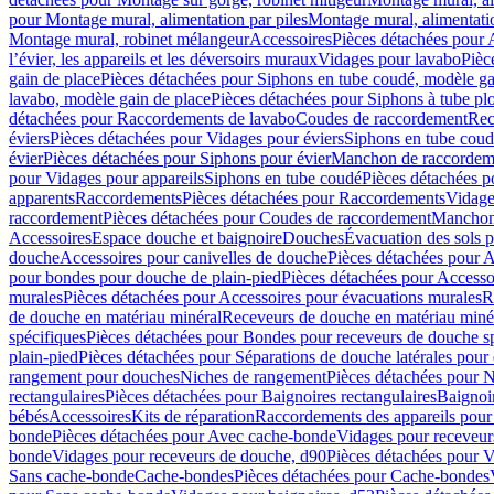
pour Montage mural, alimentation par piles
Montage mural, alimentati
Montage mural, robinet mélangeur
Accessoires
Pièces détachées pour 
l’évier, les appareils et les déversoirs muraux
Vidages pour lavabo
Pièc
gain de place
Pièces détachées pour Siphons en tube coudé, modèle ga
lavabo, modèle gain de place
Pièces détachées pour Siphons à tube pl
détachées pour Raccordements de lavabo
Coudes de raccordement
Rec
éviers
Pièces détachées pour Vidages pour éviers
Siphons en tube cou
évier
Pièces détachées pour Siphons pour évier
Manchon de raccordem
pour Vidages pour appareils
Siphons en tube coudé
Pièces détachées p
apparents
Raccordements
Pièces détachées pour Raccordements
Vidage
raccordement
Pièces détachées pour Coudes de raccordement
Manchon
Accessoires
Espace douche et baignoire
Douches
Évacuation des sols 
douche
Accessoires pour canivelles de douche
Pièces détachées pour A
pour bondes pour douche de plain-pied
Pièces détachées pour Accesso
murales
Pièces détachées pour Accessoires pour évacuations murales
R
de douche en matériau minéral
Receveurs de douche en matériau miné
spécifiques
Pièces détachées pour Bondes pour receveurs de douche s
plain-pied
Pièces détachées pour Séparations de douche latérales pour
rangement pour douches
Niches de rangement
Pièces détachées pour 
rectangulaires
Pièces détachées pour Baignoires rectangulaires
Baignoi
bébés
Accessoires
Kits de réparation
Raccordements des appareils pour 
bonde
Pièces détachées pour Avec cache-bonde
Vidages pour receveur
bonde
Vidages pour receveurs de douche, d90
Pièces détachées pour 
Sans cache-bonde
Cache-bondes
Pièces détachées pour Cache-bondes