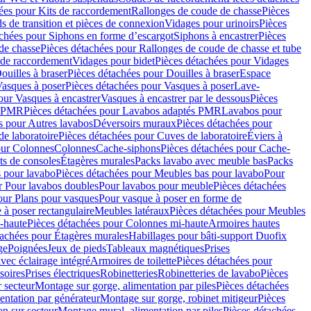
ées pour Kits de raccordement
Rallonges de coude de chasse
Pièces
s de transition et pièces de connexion
Vidages pour urinoirs
Pièces
achées pour Siphons en forme d’escargot
Siphons à encastrer
Pièces
de chasse
Pièces détachées pour Rallonges de coude de chasse et tube
 de raccordement
Vidages pour bidet
Pièces détachées pour Vidages
ouilles à braser
Pièces détachées pour Douilles à braser
Espace
asques à poser
Pièces détachées pour Vasques à poser
Lave-
our Vasques à encastrer
Vasques à encastrer par le dessous
Pièces
s PMR
Pièces détachées pour Lavabos adaptés PMR
Lavabos pour
s pour Autres lavabos
Déversoirs muraux
Pièces détachées pour
e laboratoire
Pièces détachées pour Cuves de laboratoire
Éviers à
our Colonnes
Colonnes
Cache-siphons
Pièces détachées pour Cache-
ts de consoles
Étagères murales
Packs lavabo avec meuble bas
Packs
 pour lavabo
Pièces détachées pour Meubles bas pour lavabo
Pour
r Pour lavabos doubles
Pour lavabos pour meuble
Pièces détachées
our Plans pour vasques
Pour vasque à poser en forme de
 à poser rectangulaire
Meubles latéraux
Pièces détachées pour Meubles
-haute
Pièces détachées pour Colonnes mi-haute
Armoires hautes
tachées pour Étagères murales
Habillages pour bâti-support Duofix
ge
Poignées
Jeux de pieds
Tableaux magnétiques
Prises
vec éclairage intégré
Armoires de toilette
Pièces détachées pour
soires
Prises électriques
Robinetteries
Robinetteries de lavabo
Pièces
 secteur
Montage sur gorge, alimentation par piles
Pièces détachées
entation par générateur
Montage sur gorge, robinet mitigeur
Pièces
n sur secteur
Montage mural, alimentation par piles
Pièces détachées