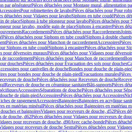
on par générateur
Pièces détachées pour Montage mural, alimentation pa
Accessoires
Pour robinetteries de lavabo
Pièces détachées pour Pour robi
es détachées pour Vidages pour lavabo
Siphons en tube coudé
Pièces dé
in de place
Siphons à tube plongeur pour lavabo
Pièces détachées pour 
ongeur pour lavabo, modèle gain de place
Siphons à encastrer
Pièces dét
ouvrements
Raccordements
Pièces détachées pour Raccordements
Joints
dé
Pièces détachées pour Siphons en tube coudé
Siphons à double chamb
ent
Pièces détachées pour Manchon de raccordement
Accessoires
Pièces
our Siphons en tube coudé
Siphons à encastrer
Pièces détachées pour Sip
s pour déversoirs muraux
Pièces détachées pour Vidages pour déversoi
 de raccordement
Pièces détachées pour Manchon de raccordement
Bon
pour douches
Pièces détachées pour Évacuation des sols pour douches
Ca
ccessoires pour canivelles de douche
Bondes pour douche de plain-pie
ires pour bondes pour douche de plain-pied
Evacuations murales
Pièces
eceveurs de douche
Pièces détachées pour Receveurs de douche
Receve
ral
Receveurs de douche en céramique sanitaire
Bâti-supports
Pièces dét
pécifiques
Accessoires
Séparations de douche
Pièces détachées pour Sép
 douche de plain-pied
Accessoires
Pièces détachées pour Accessoires
Nic
Niches de rangement
Accessoires
Baignoires
Baignoires en acrylique sanit
res en matériau minéral
Pièces détachées pour Baignoires en matériau m
douches et baignoires
Vidages pour receveurs de douche, d52
Pièces dé
s de douche, d62
Pièces détachées pour Vidages pour receveurs de dou
Vidages pour receveurs de douche, d90
Avec cache-bonde
Pièces détach
Vidages pour receveurs de douche Sestra
Pièces détachées pour Vidages