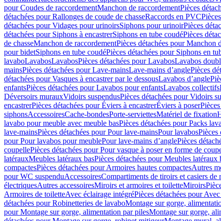
pour Coudes de raccordement
Manchon de raccordement
Pièces détac
détachées pour Rallonges de coude de chasse
Raccords en PVC
Pièce
détachées pour Vidages pour urinoirs
Siphons pour urinoir
Pièces déta
détachées pour Siphons à encastrer
Siphons en tube coudé
Pièces déta
de chasse
Manchon de raccordement
Pièces détachées pour Manchon 
pour bidet
Siphons en tube coudé
Pièces détachées pour Siphons en tu
lavabo
Lavabos
Lavabos
Pièces détachées pour Lavabos
Lavabos doubl
mains
Pièces détachées pour Lave-mains
Lave-mains d’angle
Pièces dé
détachées pour Vasques à encastrer par le dessous
Lavabos d’angle
Piè
enfants
Pièces détachées pour Lavabos pour enfants
Lavabos collectifs
Déversoirs muraux
Vidoirs suspendus
Pièces détachées pour Vidoirs s
encastrer
Pièces détachées pour Éviers à encastrer
Éviers à poser
Pièces
siphons
Accessoires
Cache-bondes
Porte-serviettes
Matériel de fixation
H
lavabo pour meuble avec meuble bas
Pièces détachées pour Packs la
lave-mains
Pièces détachées pour Pour lave-mains
Pour lavabos
Pièces
pour Pour lavabos pour meuble
Pour lave-mains d’angle
Pièces détach
coupelle
Pièces détachées pour Pour vasque à poser en forme de coupe
latéraux
Meubles latéraux bas
Pièces détachées pour Meubles latéraux 
compactes
Pièces détachées pour Armoires hautes compactes
Autres m
pour WC suspendu
Accessoires
Compartiments de tiroirs et casiers de
électriques
Autres accessoires
Miroirs et armoires et toilette
Miroirs
Pièc
Armoires de toilette
Avec éclairage intégré
Pièces détachées pour Avec 
détachées pour Robinetteries de lavabo
Montage sur gorge, alimentatio
pour Montage sur gorge, alimentation par piles
Montage sur gorge, ali
détachées pour Montage sur gorge, robinet mitigeur
Montage mural, al