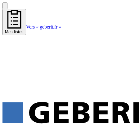
Vers « geberit.fr »
Mes listes