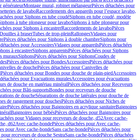
r générateur
Montage mural, robinet mélangeur
Pièces détachées pour
netteries de lavabo
Raccordements des appareils pour l’espace lavabo,
tachées pour Siphons en tube coudé
Siphons en tube coudé, modèle
Siphons à tube plongeur pour lavabo
Siphons à tube plongeur pour
achées pour Siphons à encastrer
Raccordements de lavabo
Pièces
Douilles à braser
Tubes de trop-plein
Rallonges
Vidages pour
re
Pièces détachées pour Siphons à double chambre
Siphons pour
 détachées pour Accessoires
Vidages pour appareils
Pièces détachées
hons à encastrer
Siphons apparents
Pièces détachées pour Siphons
rs muraux
Siphons
Pièces détachées pour Siphons
Coudes de
des
Pièces détachées pour Bondes
Accessoires
Pièces détachées pour
nivelles de douche
Pièces détachées pour Canivelles de
d
Pièces détachées pour Bondes pour douche de plain-pied
Accessoires
 détachées pour Evacuations murales
Accessoires pour évacuations
urs de douche en matériau minéral
Pièces détachées pour Receveurs
achées pour Bâti-supports
Bondes pour receveurs de douche
arations de douche
Séparations de douche latérales pour douche de
hes de rangement pour douches
Pièces détachées pour Niches de
aire
Pièces détachées pour Baignoires en acrylique sanitaire
Baignoires
inéral
Baignoires pour bébés
Pièces détachées pour Baignoires pour
tachées pour Vidages pour receveurs de douche, d52
Avec cache-
che, d62
Avec cache-bonde
Pièces détachées pour Avec cache-
ées pour Avec cache-bonde
Sans cache-bonde
Pièces détachées pour
 pour receveurs de douche Sestra
Sans cache-bonde
Pièces détachées