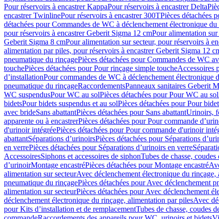
Pour réservoirs à encastrer Kappa
Pour réservoirs à encastrer Delta
Piè
encastrer Twinline
Pour réservoirs à encastrer 300T
Pièces détachées p
détachées pour Commandes de WC à déclenchement électronique du 
pour réservoirs à encastrer Geberit Sigma 12 cm
Pour alimentation sur
Geberit Sigma 8 cm
Pour alimentation sur secteur, pour réservoirs à 
alimentation par piles, pour réservoirs à encastrer Geberit Sigma 12 c
pneumatique du rinçage
Pièces détachées pour Commandes de WC ave
touche
Pièces détachées pour Pour rinçage simple touche
Accessoires
d’installation
Pour commandes de WC à déclenchement électronique d
pneumatique du rinçage
Raccordements
Panneaux sanitaires Geberit M
WC suspendus
Pour WC au sol
Pièces détachées pour Pour WC au sol
bidets
Pour bidets suspendus et au sol
Pièces détachées pour Pour bidet
avec bride
Sans abattant
Pièces détachées pour Sans abattant
Urinoirs, 
apparente ou à encastrer
Pièces détachées pour Pour commande d’urino
d'urinoir intégrée
Pièces détachées pour Pour commande d'urinoir inté
abattant
Séparations d’urinoirs
Pièces détachées pour Séparations d’uri
en verre
Pièces détachées pour Séparations d’urinoirs en verre
Séparati
Accessoires
Siphons et accessoires de siphon
Tubes de chasse, coudes 
dʼurinoir
Montage encastré
Pièces détachées pour Montage encastré
Ave
alimentation sur secteur
Avec déclenchement électronique du rinçage, a
pneumatique du rinçage
Pièces détachées pour Avec déclenchement p
alimentation sur secteur
Pièces détachées pour Avec déclenchement élec
déclenchement électronique du rinçage, alimentation par piles
Avec dé
pour Kits d’installation et de remplacement
Tubes de chasse, coudes de
commande
Raccordements des appareils pour WC, urinoirs et bidets
Vi