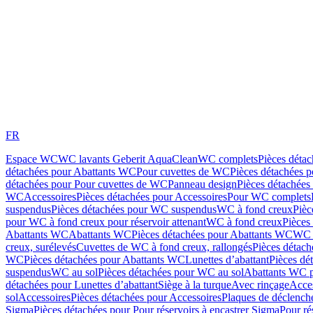
FR
Espace WC
WC lavants Geberit AquaClean
WC complets
Pièces déta
détachées pour Abattants WC
Pour cuvettes de WC
Pièces détachées 
détachées pour Pour cuvettes de WC
Panneau design
Pièces détachées
WC
Accessoires
Pièces détachées pour Accessoires
Pour WC complets
suspendus
Pièces détachées pour WC suspendus
WC à fond creux
Pièc
pour WC à fond creux pour réservoir attenant
WC à fond creux
Pièces
Abattants WC
Abattants WC
Pièces détachées pour Abattants WC
WC 
creux, surélevés
Cuvettes de WC à fond creux, rallongés
Pièces détach
WC
Pièces détachées pour Abattants WC
Lunettes d’abattant
Pièces dé
suspendus
WC au sol
Pièces détachées pour WC au sol
Abattants WC p
détachées pour Lunettes d’abattant
Siège à la turque
Avec rinçage
Acce
sol
Accessoires
Pièces détachées pour Accessoires
Plaques de déclenc
Sigma
Pièces détachées pour Pour réservoirs à encastrer Sigma
Pour ré