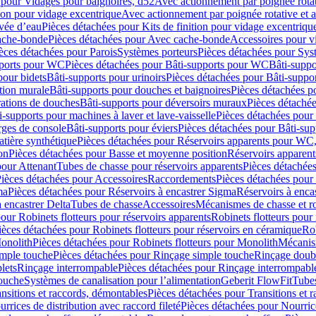
 pour Vidages pour baignoires, d52
Avec actionnement par poignée rota
tion pour vidage excentrique
Avec actionnement par poignée rotative et a
ivée d’eau
Pièces détachées pour Kits de finition pour vidage excentrique
ache-bonde
Pièces détachées pour Avec cache-bonde
Accessoires pour v
èces détachées pour Parois
Systèmes porteurs
Pièces détachées pour Sys
pports pour WC
Pièces détachées pour Bâti-supports pour WC
Bâti-suppo
pour bidets
Bâti-supports pour urinoirs
Pièces détachées pour Bâti-suppor
tion murale
Bâti-supports pour douches et baignoires
Pièces détachées p
rations de douches
Bâti-supports pour déversoirs muraux
Pièces détaché
i-supports pour machines à laver et lave-vaisselle
Pièces détachées pour 
rges de console
Bâti-supports pour éviers
Pièces détachées pour Bâti-sup
tière synthétique
Pièces détachées pour Réservoirs apparents pour WC,
on
Pièces détachées pour Basse et moyenne position
Réservoirs apparent
pour Attenant
Tubes de chasse pour réservoirs apparents
Pièces détachées
ièces détachées pour Accessoires
Raccordements
Pièces détachées pou
ma
Pièces détachées pour Réservoirs à encastrer Sigma
Réservoirs à enc
 encastrer Delta
Tubes de chasse
Accessoires
Mécanismes de chasse et rob
our Robinets flotteurs pour réservoirs apparents
Robinets flotteurs pour 
ièces détachées pour Robinets flotteurs pour réservoirs en céramique
Rob
Monolith
Pièces détachées pour Robinets flotteurs pour Monolith
Mécanis
imple touche
Pièces détachées pour Rinçage simple touche
Rinçage doub
lets
Rinçage interrompable
Pièces détachées pour Rinçage interrompabl
touche
Systèmes de canalisation pour l’alimentation
Geberit FlowFit
Tube
nsitions et raccords, démontables
Pièces détachées pour Transitions et 
rrices de distribution avec raccord fileté
Pièces détachées pour Nourrice