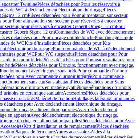
à encastrer Twinline
Pièces détachées pour Pour les réservoirs à
es de WC à déclenchement électronique du rinçage
Pièces
rit Sigma 12 cm
Pièces détachées pour Pour alimentation sur secteur,
 pour Pour alimentation sur secteur, pour réservoirs à encastrer
ur secteur, pour réservoirs à encastrer Geberit Omega 12 cm
Pour
encastrer Geberit Sigma 12 cm
Commandes de WC avec déclenchement
ièces détachées pour Pour rinçage double touche
Pour rinçage simple
mandes de WC
Kits d’installation
Pièces détachées pour Kits
nt électronique du rinçage
Pour commandes de WC à déclenchement
anitaires pour WC
Pour WC suspendus
Pièces détachées pour Pour
sanitaires pour bidets
Pièces détachées pour Panneaux sanitaires pour
ec bride
Pièces détachées pour Urinoirs, fonctionnement avec rinçage,
 fonctionnement avec rinçage, sans bride
Pour commande d’urinoir
étachées pour Avec commande d'urinoir intégrée
Pour commande
fonctionnement sans eau
Sans abattant
Pièces détachées pour Sans
 Séparations d’urinoirs en matière synthétique
Séparations d’urinoirs
d’urinoirs en céramique sanitaire
Accessoires
Pièces détachées pour
chasse et raccords
Matériel de fixation
Habillages latéraux
Commandes
es détachées pour Avec déclenchement électronique du rinçage,
ique du rinçage, alimentation par piles
Avec déclenchement
age en apparent
Avec déclenchement électronique du rinçage,
onique du rinçage, alimentation par piles
Pièces détachées pour Avec
 Accessoires
Kits d’installation et de remplacement
Pièces détachées
novation
Plaques de fermeture
Autres accessoires
Aides à la
ur WC et vidoirs suspendus
Coudes de raccordement
Pièces détachées