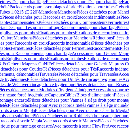
etures
Tés pour chauffage
Pièces détachées pour Tés pour chauffage
Rac
chéité
Packs de vis pour assemblages à bride
Fixations pour tubes
Geberi
Tubes 1.0215 (E 220)
Mamelons
Manchons
Pièces détachées pour Manc
ix
Pièces détachées pour Raccords en croix
Raccords indémontables
Pièc
tables
Compensateurs
Pièces détachées pour Compensateurs
Fermetures
étachées pour Tés pour chauffage
Raccordements pour chauffage
Pièces
njoliveurs pour tubes
Fixations pour tubes
Fixations de raccordements
Jo
s Cuivre
Manchons
Pièces détachées pour Manchons
Réductions
Pièces d
ées pour Raccords en croix
Raccords indémontables
Pièces détachées po
tables
Fermetures
Pièces détachées pour Fermetures
Raccordements
Pièc
ées pour Raccordements pour chauffage
Accessoires pour Geberit Mapr
ords
Enjoliveurs pour tubes
Fixations pour tubes
Fixations de raccordeme
NiFe
Geberit Mapress CuNiFe
Pièces détachées pour Geberit Mapress 
 détachées pour Coudes
Tés
Pièces détachées pour Tés
Raccords indémon
rdements, démontables
Traversées
Pièces détachées pour Traversées
Acces
age hygiéniques
Pièces détachées pour Unités de rinçage hygiéniques
Acc
des de WC avec rinçage forcé hygiénique
Pièces détachées pour Réser
Pièces détachées pour Modules d’hygiène à intégrer
Accessoires pour r
 rinçage forcé hygiénique
Capteurs
Câbles
Blocs d’alimentation
Pièces d
montage encastré
Pièces détachées pour Vannes à siège droit pour monta
letés
Pièces détachées pour Avec raccords filetés
Vannes à siège incliné
P
ords à sertir Mepla
Pièces détachées pour Avec raccords à sertir Mepla
boisseau sphérique
Pièces détachées pour Robinets à boisseau sphérique
raccords à sertir Mepla
Avec raccords à sertir Mapress
Pièces détachées
érique pour montage encastré
Avec raccords à sertir FlowFit
Avec raccord