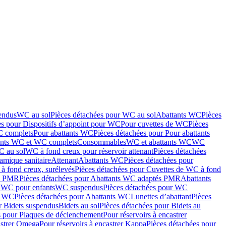
endus
WC au sol
Pièces détachées pour WC au sol
Abattants WC
Pièces
es pour Dispositifs d’appoint pour WC
Pour cuvettes de WC
Pièces
C complets
Pour abattants WC
Pièces détachées pour Pour abattants
ants WC et WC complets
Consommables
WC et abattants WC
WC
C au sol
WC à fond creux pour réservoir attenant
Pièces détachées
amique sanitaire
Attenant
Abattants WC
Pièces détachées pour
à fond creux, surélevés
Pièces détachées pour Cuvettes de WC à fond
és PMR
Pièces détachées pour Abattants WC adaptés PMR
Abattants
r WC pour enfants
WC suspendus
Pièces détachées pour WC
s WC
Pièces détachées pour Abattants WC
Lunettes d’abattant
Pièces
r Bidets suspendus
Bidets au sol
Pièces détachées pour Bidets au
s pour Plaques de déclenchement
Pour réservoirs à encastrer
astrer Omega
Pour réservoirs à encastrer Kappa
Pièces détachées pour