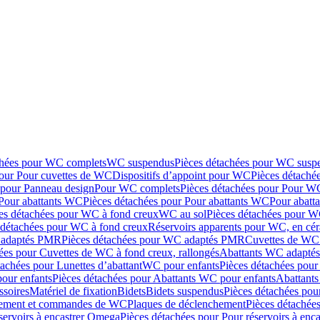
chées pour WC complets
WC suspendus
Pièces détachées pour WC susp
pour Pour cuvettes de WC
Dispositifs d’appoint pour WC
Pièces détaché
 pour Panneau design
Pour WC complets
Pièces détachées pour Pour W
Pour abattants WC
Pièces détachées pour Pour abattants WC
Pour abatt
es détachées pour WC à fond creux
WC au sol
Pièces détachées pour W
 détachées pour WC à fond creux
Réservoirs apparents pour WC, en cér
adaptés PMR
Pièces détachées pour WC adaptés PMR
Cuvettes de WC 
ées pour Cuvettes de WC à fond creux, rallongés
Abattants WC adapt
tachées pour Lunettes d’abattant
WC pour enfants
Pièces détachées pou
our enfants
Pièces détachées pour Abattants WC pour enfants
Abattant
ssoires
Matériel de fixation
Bidets
Bidets suspendus
Pièces détachées pou
hement et commandes de WC
Plaques de déclenchement
Pièces détachée
servoirs à encastrer Omega
Pièces détachées pour Pour réservoirs à enc