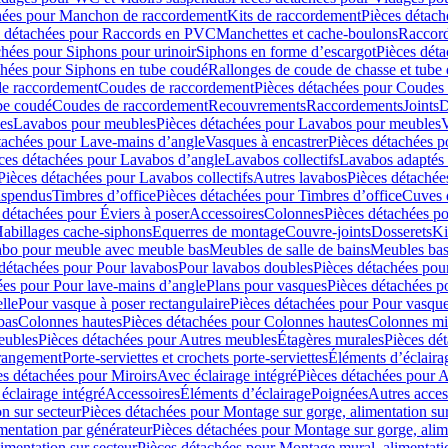
hées pour Manchon de raccordement
Kits de raccordement
Pièces détach
s détachées pour Raccords en PVC
Manchettes et cache-boulons
Raccord
chées pour Siphons pour urinoir
Siphons en forme d’escargot
Pièces dét
chées pour Siphons en tube coudé
Rallonges de coude de chasse et tube 
de raccordement
Coudes de raccordement
Pièces détachées pour Coudes
be coudé
Coudes de raccordement
Recouvrements
Raccordements
Joints
D
es
Lavabos pour meubles
Pièces détachées pour Lavabos pour meubles
V
tachées pour Lave-mains d’angle
Vasques à encastrer
Pièces détachées p
ces détachées pour Lavabos d’angle
Lavabos collectifs
Lavabos adapté
Pièces détachées pour Lavabos collectifs
Autres lavabos
Pièces détachée
uspendus
Timbres dʼoffice
Pièces détachées pour Timbres dʼoffice
Cuves d
 détachées pour Éviers à poser
Accessoires
Colonnes
Pièces détachées p
abillages cache-siphons
Equerres de montage
Couvre-joints
Dosserets
Ki
vabo pour meuble avec meuble bas
Meubles de salle de bains
Meubles bas
 détachées pour Pour lavabos
Pour lavabos doubles
Pièces détachées pou
ées pour Pour lave-mains d’angle
Plans pour vasques
Pièces détachées p
lle
Pour vasque à poser rectangulaire
Pièces détachées pour Pour vasque
bas
Colonnes hautes
Pièces détachées pour Colonnes hautes
Colonnes mi
eubles
Pièces détachées pour Autres meubles
Étagères murales
Pièces dé
 rangement
Porte-serviettes et crochets porte-serviettes
Éléments d’éclaira
es détachées pour Miroirs
Avec éclairage intégré
Pièces détachées pour A
éclairage intégré
Accessoires
Éléments d’éclairage
Poignées
Autres acces
n sur secteur
Pièces détachées pour Montage sur gorge, alimentation sur
mentation par générateur
Pièces détachées pour Montage sur gorge, alim
imentation sur secteur
Pièces détachées pour Montage mural, alimentatio