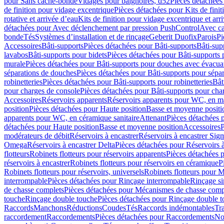
pour Sans cache-bonde
Vidages pour baignoires, d52
Pièces détachées
de finition pour vidage excentrique
Pièces détachées pour Kits de fini
rotative et arrivée d’eau
Kits de finition pour vidage excentrique et arr
détachées pour Avec déclenchement par pression PushControl
Avec c
bonde
Tés
Systèmes d’installation et de rinçage
Geberit Duofix
Parois
Pi
Accessoires
Bâti-supports
Pièces détachées pour Bâti-supports
Bâti-su
lavabos
Bâti-supports pour bidets
Pièces détachées pour Bâti-supports 
murale
Pièces détachées pour Bâti-supports pour douches avec évacua
séparations de douches
Pièces détachées pour Bâti-supports pour sépa
robinetteries
Pièces détachées pour Bâti-supports pour robinetteries
Bât
pour charges de console
Pièces détachées pour Bâti-supports pour cha
Accessoires
Réservoirs apparents
Réservoirs apparents pour WC, en ma
position
Pièces détachées pour Haute position
Basse et moyenne positi
apparents pour WC, en céramique sanitaire
Attenant
Pièces détachées 
détachées pour Haute position
Basse et moyenne position
Accessoires
P
modérateurs de débit
Réservoirs à encastrer
Réservoirs à encastrer Sig
Omega
Réservoirs à encastrer Delta
Pièces détachées pour Réservoirs à
flotteurs
Robinets flotteurs pour réservoirs apparents
Pièces détachées p
réservoirs à encastrer
Robinets flotteurs pour réservoirs en céramique
P
Robinets flotteurs pour réservoirs, universels
Robinets flotteurs pour 
interrompable
Pièces détachées pour Rinçage interrompable
Rinçage s
de chasse complets
Pièces détachées pour Mécanismes de chasse comp
touche
Rinçage double touche
Pièces détachées pour Rinçage double 
Raccords
Manchons
Réductions
Coudes
Tés
Raccords indémontables
Tra
raccordement
Raccordements
Pièces détachées pour Raccordements
Nou