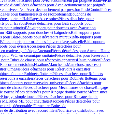
tive
Pièces détachées pour Avec actionnement par poignée rotative
Kits
rrivée d’eau
Pièces détachées pour Avec actionnement par poignée
 et arrivée d’eau
Avec déclenchement par pression PushControl
Pièces
idages pour baignoires
Kits de raccordement
Bouchons de
tèmes porteurs
Habillages
Accessoires
Pièces détachées pour
rts pour lavabos
Pièces détachées pour Bâti-supports pour
ts pour urinoirs
Bâti-supports pour douches avec évacuation
our Bâti-supports pour douches et baignoires
Bâti-supports pour
es pour Bâti-supports pour déversoirs muraux
Bâti-supports pour
Bâti-supports pour machines à laver et lave-vaisselle
Bâti-supports
ports pour éviers
Accessoires
Pièces détachées pour
 en matière synthétique
Attenant
Pièces détachées pour Attenant
Haute
s pour WC, en céramique sanitaire
Pièces détachées pour Réservoirs
 pour Tubes de chasse pour réservoirs apparents
Haute position
Pièces
r Raccordements
Joints
Fixations
Manchettes
Mamelons, rosaces et
astrer Omega
Pièces détachées pour Réservoirs à encastrer
inets flotteurs
Robinets flotteurs
Pièces détachées pour Robinets
réservoirs à encastrer
Pièces détachées pour Robinets flotteurs pour
inets flotteurs pour réservoirs, universels
Pièces détachées pour
mes de chasse
Pièces détachées pour Mécanismes de chasse
Rinçage
le touche
Pièces détachées pour Rinçage double touche
Mécanismes
e
Rinçage simple touche
Pièces détachées pour Rinçage simple
s ML
Tubes ML pour chauffage
Raccords
Pièces détachées pour
raccords, démontables
Fermetures
Boîtes de
s de distribution avec raccord fileté
Nourrice de distribution avec