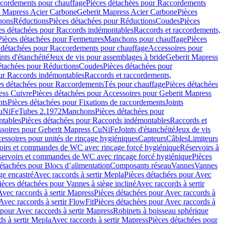
cordements pour chauffage
Pièces détachées pour Raccordements
t Mapress Acier Carbone
Geberit Mapress Acier Carbone
Pièces
hons
Réductions
Pièces détachées pour Réductions
Coudes
Pièces
es détachées pour Raccords indémontables
Raccords et raccordements,
Pièces détachées pour Fermetures
Manchons pour chauffage
Pièces
 détachées pour Raccordements pour chauffage
Accessoires pour
ints d'étanchéité
Jeux de vis pour assemblages à bride
Geberit Mapress
étachées pour Réductions
Coudes
Pièces détachées pour
ur Raccords indémontables
Raccords et raccordements,
es détachées pour Raccordements
Tés pour chauffage
Pièces détachées
ess Cuivre
Pièces détachées pour Accessoires pour Geberit Mapress
nts
Pièces détachées pour Fixations de raccordements
Joints
CuNiFe
Tubes 2.1972
Manchons
Pièces détachées pour
tables
Pièces détachées pour Raccords indémontables
Raccords et
soires pour Geberit Mapress CuNiFe
Joints d'étanchéité
Jeux de vis
essoires pour unités de rinçage hygiéniques
Capteurs
Câbles
Limiteurs
voirs et commandes de WC avec rinçage forcé hygiénique
Réservoirs à
éservoirs et commandes de WC avec rinçage forcé hygiénique
Pièces
étachées pour Blocs d’alimentation
Composants réseau
Vannes
Vannes
ge encastré
Avec raccords à sertir Mepla
Pièces détachées pour Avec
ièces détachées pour Vannes à siège incliné
Avec raccords à sertir
Avec raccords à sertir Mapress
Pièces détachées pour Avec raccords à
Avec raccords à sertir FlowFit
Pièces détachées pour Avec raccords à
 pour Avec raccords à sertir Mapress
Robinets à boisseau sphérique
s à sertir Mepla
Avec raccords à sertir Mapress
Pièces détachées pour