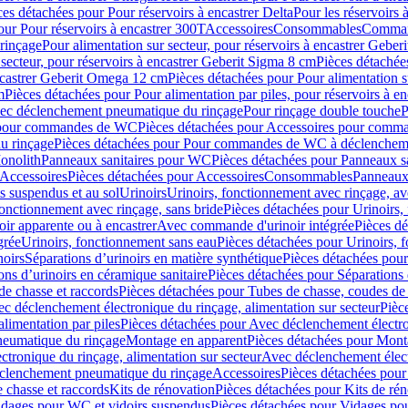
ces détachées pour Pour réservoirs à encastrer Delta
Pour les réservoirs 
our Pour réservoirs à encastrer 300T
Accessoires
Consommables
Command
rinçage
Pour alimentation sur secteur, pour réservoirs à encastrer Gebe
 secteur, pour réservoirs à encastrer Geberit Sigma 8 cm
Pièces détachées
encastrer Geberit Omega 12 cm
Pièces détachées pour Pour alimentation s
m
Pièces détachées pour Pour alimentation par piles, pour réservoirs à 
c déclenchement pneumatique du rinçage
Pour rinçage double touche
P
 pour commandes de WC
Pièces détachées pour Accessoires pour com
u rinçage
Pièces détachées pour Pour commandes de WC à déclencheme
onolith
Panneaux sanitaires pour WC
Pièces détachées pour Panneaux s
Accessoires
Pièces détachées pour Accessoires
Consommables
Panneaux 
s suspendus et au sol
Urinoirs
Urinoirs, fonctionnement avec rinçage, av
fonctionnement avec rinçage, sans bride
Pièces détachées pour Urinoirs,
ir apparente ou à encastrer
Avec commande d'urinoir intégrée
Pièces d
grée
Urinoirs, fonctionnement sans eau
Pièces détachées pour Urinoirs, 
noirs
Séparations d’urinoirs en matière synthétique
Pièces détachées pour
ons d’urinoirs en céramique sanitaire
Pièces détachées pour Séparations 
de chasse et raccords
Pièces détachées pour Tubes de chasse, coudes de 
c déclenchement électronique du rinçage, alimentation sur secteur
Pièc
limentation par piles
Pièces détachées pour Avec déclenchement électron
neumatique du rinçage
Montage en apparent
Pièces détachées pour Mont
tronique du rinçage, alimentation sur secteur
Avec déclenchement électr
clenchement pneumatique du rinçage
Accessoires
Pièces détachées pour
 chasse et raccords
Kits de rénovation
Pièces détachées pour Kits de ré
dages pour WC et vidoirs suspendus
Pièces détachées pour Vidages po