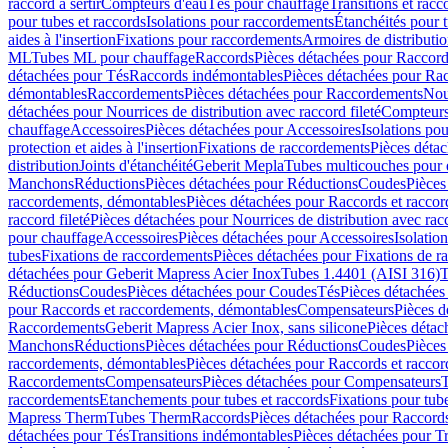
raccord à sertir
Compteurs d'eau
Tés pour chauffage
Transitions et rac
pour tubes et raccords
Isolations pour raccordements
Étanchéités pour t
aides à l'insertion
Fixations pour raccordements
Armoires de distributi
ML
Tubes ML pour chauffage
Raccords
Pièces détachées pour Raccor
détachées pour Tés
Raccords indémontables
Pièces détachées pour Ra
démontables
Raccordements
Pièces détachées pour Raccordements
Nou
détachées pour Nourrices de distribution avec raccord fileté
Compteurs
chauffage
Accessoires
Pièces détachées pour Accessoires
Isolations pou
protection et aides à l'insertion
Fixations de raccordements
Pièces déta
distribution
Joints d'étanchéité
Geberit Mepla
Tubes multicouches pour 
Manchons
Réductions
Pièces détachées pour Réductions
Coudes
Pièces
raccordements, démontables
Pièces détachées pour Raccords et racco
raccord fileté
Pièces détachées pour Nourrices de distribution avec racc
pour chauffage
Accessoires
Pièces détachées pour Accessoires
Isolatio
tubes
Fixations de raccordements
Pièces détachées pour Fixations de 
détachées pour Geberit Mapress Acier Inox
Tubes 1.4401 (AISI 316)
T
Réductions
Coudes
Pièces détachées pour Coudes
Tés
Pièces détachées
pour Raccords et raccordements, démontables
Compensateurs
Pièces 
Raccordements
Geberit Mapress Acier Inox, sans silicone
Pièces détac
Manchons
Réductions
Pièces détachées pour Réductions
Coudes
Pièces
raccordements, démontables
Pièces détachées pour Raccords et racco
Raccordements
Compensateurs
Pièces détachées pour Compensateurs
T
raccordements
Etanchements pour tubes et raccords
Fixations pour tub
Mapress Therm
Tubes Therm
Raccords
Pièces détachées pour Raccord
détachées pour Tés
Transitions indémontables
Pièces détachées pour T