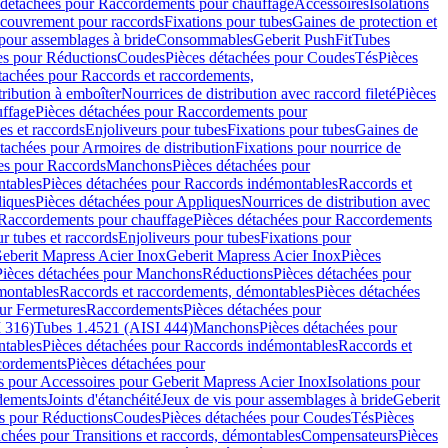
 détachées pour Raccordements pour chauffage
Accessoires
Isolations
couvrement pour raccords
Fixations pour tubes
Gaines de protection et
 pour assemblages à bride
Consommables
Geberit PushFit
Tubes
es pour Réductions
Coudes
Pièces détachées pour Coudes
Tés
Pièces
tachées pour Raccords et raccordements,
tribution à emboîter
Nourrices de distribution avec raccord fileté
Pièces
ffage
Pièces détachées pour Raccordements pour
s et raccords
Enjoliveurs pour tubes
Fixations pour tubes
Gaines de
tachées pour Armoires de distribution
Fixations pour nourrice de
es pour Raccords
Manchons
Pièces détachées pour
tables
Pièces détachées pour Raccords indémontables
Raccords et
iques
Pièces détachées pour Appliques
Nourrices de distribution avec
Raccordements pour chauffage
Pièces détachées pour Raccordements
 tubes et raccords
Enjoliveurs pour tubes
Fixations pour
eberit Mapress Acier Inox
Geberit Mapress Acier Inox
Pièces
Pièces détachées pour Manchons
Réductions
Pièces détachées pour
montables
Raccords et raccordements, démontables
Pièces détachées
ur Fermetures
Raccordements
Pièces détachées pour
 316)
Tubes 1.4521 (AISI 444)
Manchons
Pièces détachées pour
tables
Pièces détachées pour Raccords indémontables
Raccords et
ordements
Pièces détachées pour
s pour Accessoires pour Geberit Mapress Acier Inox
Isolations pour
rdements
Joints d'étanchéité
Jeux de vis pour assemblages à bride
Geberit
s pour Réductions
Coudes
Pièces détachées pour Coudes
Tés
Pièces
achées pour Transitions et raccords, démontables
Compensateurs
Pièces