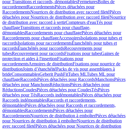
pour Transitions et raccords, démontables
Fermetures
Boîtes de
raccordement
Raccordements
Pièces détachées pour
Raccordements
Nourrices de distribution avec raccord fileté
Pièces
détachées pour Nourrices de distribution avec raccord fileté
Nourrice
de distribution avec raccord à sertir
Compteurs d'eau
Tés pour
chauffage
Transitions et raccords pour chauffage,
démontables
Raccordements pour chauffage
Pièces détachées pour
Raccordements pour chauffage
Accessoires
Isolations pour tubes et
raccords
Isolations pour raccordements
Étanchéités pour tubes et
raccords
Étanchéités pour raccords
Recouvrements pour
tubes
Recouvrement pour raccords
Fixations pour tubes
Gaines de
protection et aides à l'insertion
Fixations pour
raccordements
Armoires de distribution
Fixations pour nourrice de
distribution
Joints d’étanchéité
Packs de vis pour assemblages à
bride
Consommables
Geberit PushFit
Tubes ML
Tubes ML pour
chauffage
Raccords
Pièces détachées pour Raccords
Manchons
Pièces
détachées pour Manchons
Réductions
Pièces détachées pour
Réductions
Coudes
Pièces détachées pour Coudes
Tés
Pièces
détachées pour Tés
Raccords indémontables
Pièces détachées pour
Raccords indémontables
Raccords et raccordements,
démontables
Pièces détachées pour Raccords et raccordements,
démontables
Raccordements
Pièces détachées pour
Raccordements
Nourrices de distribution à emboîter
Pièces détachées
pour Nourrices de distribution à emboîter
Nourrices de distribution
avec raccord fileté
Pièces détachées pour Nourrices de distribution