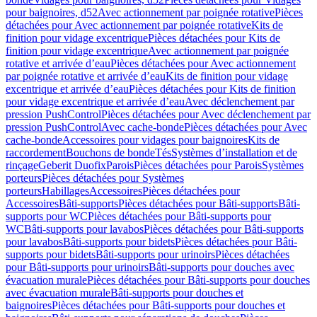
pour baignoires, d52
Avec actionnement par poignée rotative
Pièces
détachées pour Avec actionnement par poignée rotative
Kits de
finition pour vidage excentrique
Pièces détachées pour Kits de
finition pour vidage excentrique
Avec actionnement par poignée
rotative et arrivée d’eau
Pièces détachées pour Avec actionnement
par poignée rotative et arrivée d’eau
Kits de finition pour vidage
excentrique et arrivée d’eau
Pièces détachées pour Kits de finition
pour vidage excentrique et arrivée d’eau
Avec déclenchement par
pression PushControl
Pièces détachées pour Avec déclenchement par
pression PushControl
Avec cache-bonde
Pièces détachées pour Avec
cache-bonde
Accessoires pour vidages pour baignoires
Kits de
raccordement
Bouchons de bonde
Tés
Systèmes d’installation et de
rinçage
Geberit Duofix
Parois
Pièces détachées pour Parois
Systèmes
porteurs
Pièces détachées pour Systèmes
porteurs
Habillages
Accessoires
Pièces détachées pour
Accessoires
Bâti-supports
Pièces détachées pour Bâti-supports
Bâti-
supports pour WC
Pièces détachées pour Bâti-supports pour
WC
Bâti-supports pour lavabos
Pièces détachées pour Bâti-supports
pour lavabos
Bâti-supports pour bidets
Pièces détachées pour Bâti-
supports pour bidets
Bâti-supports pour urinoirs
Pièces détachées
pour Bâti-supports pour urinoirs
Bâti-supports pour douches avec
évacuation murale
Pièces détachées pour Bâti-supports pour douches
avec évacuation murale
Bâti-supports pour douches et
baignoires
Pièces détachées pour Bâti-supports pour douches et