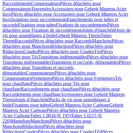
Raccordements
Compensateurs
Pièces détachées pour
Compensateurs
Traversées
Accessoires pour Geberit Mapress Acier
Inox
Pièces détachées pour Accessoires pour Geberit Mapress Acier
Inox
Isolations pour raccordements
Etanchements pour tubes et
raccords
Fixations pour tubes
Fixations de raccordements
Pièces
détachées pour Fixations de raccordements
Joints d'étanchéité
Jeux de
vis pour assemblages à bride
Geberit Mapress Therm
Tubes
Therm
Raccords
Pièces détachées pour Raccords
Manchons
Pièces
détachées pour Manchons
Réductions
Pièces détachées pour
Réductions
Coudes
Pièces détachées pour Coudes
Tés
Pièces
détachées pour Tés
Transitions indémontables
Pièces détachées pour
Transitions indémontables
Transitions et raccords, démontables
Pièces
détachées pour Transitions et raccords,
démontables
Compensateurs
Pièces détachées pour
Compensateurs
Fermetures
Pièces détachées pour Fermetures
Tés
pour chauffage
Pièces détachées pour Tés pour
chauffage
Raccordements pour chauffage
Pièces détachées pour
Raccordements pour chauffage
Accessoires pour Geberit Mapress
Therm
Joints d’étanchéité
Packs de vis pour assemblages à
bride
Fixations pour tubes
Geberit Mapress Acier Carbone
Geberit
Mapress Acier Carbone
Pièces détachées pour Geberit Mapress
Acier Carbone
Tubes 1.0034 (E 195)
Tubes 1.0215 (E
220)
Mamelons
Manchons
Pièces détachées pour
Manchons
Réductions
Pièces détachées pour
Réductions
Coudes
Pièces détachées pour Coudes
Tés
Pièces