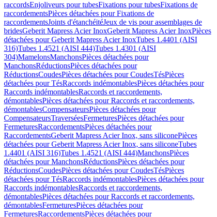
raccords
Enjoliveurs pour tubes
Fixations pour tubes
Fixations de
raccordements
Pièces détachées pour Fixations de
raccordements
Joints d'étanchéité
Jeux de vis pour assemblages de
brides
Geberit Mapress Acier Inox
Geberit Mapress Acier Inox
Pièces
détachées pour Geberit Mapress Acier Inox
Tubes 1.4401 (AISI
316)
Tubes 1.4521 (AISI 444)
Tubes 1.4301 (AISI
304)
Mamelons
Manchons
Pièces détachées pour
Manchons
Réductions
Pièces détachées pour
Réductions
Coudes
Pièces détachées pour Coudes
Tés
Pièces
détachées pour Tés
Raccords indémontables
Pièces détachées pour
Raccords indémontables
Raccords et raccordements,
démontables
Pièces détachées pour Raccords et raccordements,
démontables
Compensateurs
Pièces détachées pour
Compensateurs
Traversées
Fermetures
Pièces détachées pour
Fermetures
Raccordements
Pièces détachées pour
Raccordements
Geberit Mapress Acier Inox, sans silicone
Pièces
détachées pour Geberit Mapress Acier Inox, sans silicone
Tubes
1.4401 (AISI 316)
Tubes 1.4521 (AISI 444)
Manchons
Pièces
détachées pour Manchons
Réductions
Pièces détachées pour
Réductions
Coudes
Pièces détachées pour Coudes
Tés
Pièces
détachées pour Tés
Raccords indémontables
Pièces détachées pour
Raccords indémontables
Raccords et raccordements,
démontables
Pièces détachées pour Raccords et raccordements,
démontables
Fermetures
Pièces détachées pour
Fermetures
Raccordements
Pièces détachées pour