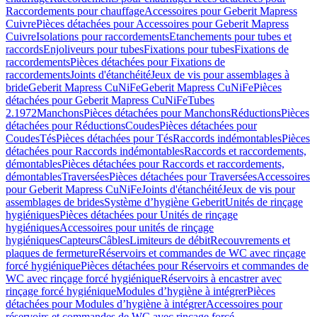
Raccordements pour chauffage
Accessoires pour Geberit Mapress
Cuivre
Pièces détachées pour Accessoires pour Geberit Mapress
Cuivre
Isolations pour raccordements
Etanchements pour tubes et
raccords
Enjoliveurs pour tubes
Fixations pour tubes
Fixations de
raccordements
Pièces détachées pour Fixations de
raccordements
Joints d'étanchéité
Jeux de vis pour assemblages à
bride
Geberit Mapress CuNiFe
Geberit Mapress CuNiFe
Pièces
détachées pour Geberit Mapress CuNiFe
Tubes
2.1972
Manchons
Pièces détachées pour Manchons
Réductions
Pièces
détachées pour Réductions
Coudes
Pièces détachées pour
Coudes
Tés
Pièces détachées pour Tés
Raccords indémontables
Pièces
détachées pour Raccords indémontables
Raccords et raccordements,
démontables
Pièces détachées pour Raccords et raccordements,
démontables
Traversées
Pièces détachées pour Traversées
Accessoires
pour Geberit Mapress CuNiFe
Joints d'étanchéité
Jeux de vis pour
assemblages de brides
Système d’hygiène Geberit
Unités de rinçage
hygiéniques
Pièces détachées pour Unités de rinçage
hygiéniques
Accessoires pour unités de rinçage
hygiéniques
Capteurs
Câbles
Limiteurs de débit
Recouvrements et
plaques de fermeture
Réservoirs et commandes de WC avec rinçage
forcé hygiénique
Pièces détachées pour Réservoirs et commandes de
WC avec rinçage forcé hygiénique
Réservoirs à encastrer avec
rinçage forcé hygiénique
Modules d’hygiène à intégrer
Pièces
détachées pour Modules d’hygiène à intégrer
Accessoires pour
réservoirs et commandes de WC avec rinçage forcé