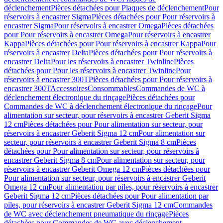
déclenchement
Pièces détachées pour Plaques de déclenchement
Pour
réservoirs à encastrer Sigma
Pièces détachées pour Pour réservoirs à
encastrer Sigma
Pour réservoirs à encastrer Omega
Pièces détachées
pour Pour réservoirs à encastrer Omega
Pour réservoirs à encastrer
Kappa
Pièces détachées pour Pour réservoirs à encastrer Kappa
Pour
réservoirs à encastrer Delta
Pièces détachées pour Pour réservoirs à
encastrer Delta
Pour les réservoirs à encastrer Twinline
Pièces
détachées pour Pour les réservoirs à encastrer Twinline
Pour
réservoirs à encastrer 300T
Pièces détachées pour Pour réservoirs à
encastrer 300T
Accessoires
Consommables
Commandes de WC à
déclenchement électronique du rinçage
Pièces détachées pour
Commandes de WC à déclenchement électronique du rinçage
Pour
alimentation sur secteur, pour réservoirs à encastrer Geberit Sigma
12 cm
Pièces détachées pour Pour alimentation sur secteur, pour
réservoirs à encastrer Geberit Sigma 12 cm
Pour alimentation sur
secteur, pour réservoirs à encastrer Geberit Sigma 8 cm
Pièces
détachées pour Pour alimentation sur secteur, pour réservoirs à
encastrer Geberit Sigma 8 cm
Pour alimentation sur secteur, pour
réservoirs à encastrer Geberit Omega 12 cm
Pièces détachées pour
Pour alimentation sur secteur, pour réservoirs à encastrer Geberit
Omega 12 cm
Pour alimentation par piles, pour réservoirs à encastrer
Geberit Sigma 12 cm
Pièces détachées pour Pour alimentation par
piles, pour réservoirs à encastrer Geberit Sigma 12 cm
Commandes
de WC avec déclenchement pneumatique du rinçage
Pièces
détachées pour Commandes de WC avec déclenchement