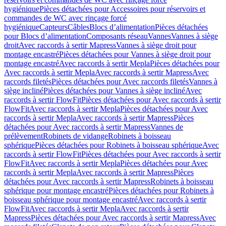
hygiénique
Pièces détachées pour Accessoires pour réservoirs et
commandes de WC avec rinçage forcé
hygiénique
Capteurs
Câbles
Blocs d’alimentation
Pièces détachées
pour Blocs d’alimentation
Composants réseau
Vannes
Vannes à siège
droit
Avec raccords à sertir Mapress
Vannes à siège droit pour
montage encastré
Pièces détachées pour Vannes à siège droit pour
montage encastré
Avec raccords à sertir Mepla
Pièces détachées pour
Avec raccords à sertir Mepla
Avec raccords à sertir Mapress
Avec
raccords filetés
Pièces détachées pour Avec raccords filetés
Vannes à
siège incliné
Pièces détachées pour Vannes à siège incliné
Avec
raccords à sertir FlowFit
Pièces détachées pour Avec raccords à sertir
FlowFit
Avec raccords à sertir Mepla
Pièces détachées pour Avec
raccords à sertir Mepla
Avec raccords à sertir Mapress
Pièces
détachées pour Avec raccords à sertir Mapress
Vannes de
prélèvement
Robinets de vidange
Robinets à boisseau
sphérique
Pièces détachées pour Robinets à boisseau sphérique
Avec
raccords à sertir FlowFit
Pièces détachées pour Avec raccords à sertir
FlowFit
Avec raccords à sertir Mepla
Pièces détachées pour Avec
raccords à sertir Mepla
Avec raccords à sertir Mapress
Pièces
détachées pour Avec raccords à sertir Mapress
Robinets à boisseau
sphérique pour montage encastré
Pièces détachées pour Robinets à
boisseau sphérique pour montage encastré
Avec raccords à sertir
FlowFit
Avec raccords à sertir Mepla
Avec raccords à sertir
Mapress
Pièces détachées pour Avec raccords à sertir Mapress
Avec