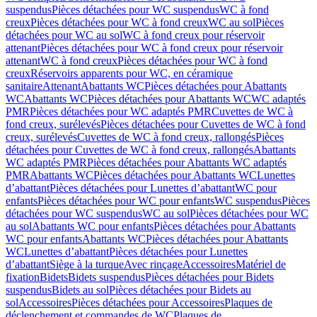
suspendus
Pièces détachées pour WC suspendus
WC à fond
creux
Pièces détachées pour WC à fond creux
WC au sol
Pièces
détachées pour WC au sol
WC à fond creux pour réservoir
attenant
Pièces détachées pour WC à fond creux pour réservoir
attenant
WC à fond creux
Pièces détachées pour WC à fond
creux
Réservoirs apparents pour WC, en céramique
sanitaire
Attenant
Abattants WC
Pièces détachées pour Abattants
WC
Abattants WC
Pièces détachées pour Abattants WC
WC adaptés
PMR
Pièces détachées pour WC adaptés PMR
Cuvettes de WC à
fond creux, surélevés
Pièces détachées pour Cuvettes de WC à fond
creux, surélevés
Cuvettes de WC à fond creux, rallongés
Pièces
détachées pour Cuvettes de WC à fond creux, rallongés
Abattants
WC adaptés PMR
Pièces détachées pour Abattants WC adaptés
PMR
Abattants WC
Pièces détachées pour Abattants WC
Lunettes
d’abattant
Pièces détachées pour Lunettes d’abattant
WC pour
enfants
Pièces détachées pour WC pour enfants
WC suspendus
Pièces
détachées pour WC suspendus
WC au sol
Pièces détachées pour WC
au sol
Abattants WC pour enfants
Pièces détachées pour Abattants
WC pour enfants
Abattants WC
Pièces détachées pour Abattants
WC
Lunettes d’abattant
Pièces détachées pour Lunettes
d’abattant
Siège à la turque
Avec rinçage
Accessoires
Matériel de
fixation
Bidets
Bidets suspendus
Pièces détachées pour Bidets
suspendus
Bidets au sol
Pièces détachées pour Bidets au
sol
Accessoires
Pièces détachées pour Accessoires
Plaques de
déclenchement et commandes de WC
Plaques de