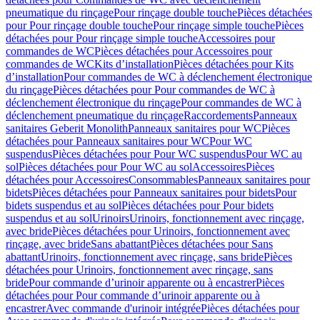
pneumatique du rinçage
Pour rinçage double touche
Pièces détachées
pour Pour rinçage double touche
Pour rinçage simple touche
Pièces
détachées pour Pour rinçage simple touche
Accessoires pour
commandes de WC
Pièces détachées pour Accessoires pour
commandes de WC
Kits d’installation
Pièces détachées pour Kits
d’installation
Pour commandes de WC à déclenchement électronique
du rinçage
Pièces détachées pour Pour commandes de WC à
déclenchement électronique du rinçage
Pour commandes de WC à
déclenchement pneumatique du rinçage
Raccordements
Panneaux
sanitaires Geberit Monolith
Panneaux sanitaires pour WC
Pièces
détachées pour Panneaux sanitaires pour WC
Pour WC
suspendus
Pièces détachées pour Pour WC suspendus
Pour WC au
sol
Pièces détachées pour Pour WC au sol
Accessoires
Pièces
détachées pour Accessoires
Consommables
Panneaux sanitaires pour
bidets
Pièces détachées pour Panneaux sanitaires pour bidets
Pour
bidets suspendus et au sol
Pièces détachées pour Pour bidets
suspendus et au sol
Urinoirs
Urinoirs, fonctionnement avec rinçage,
avec bride
Pièces détachées pour Urinoirs, fonctionnement avec
rinçage, avec bride
Sans abattant
Pièces détachées pour Sans
abattant
Urinoirs, fonctionnement avec rinçage, sans bride
Pièces
détachées pour Urinoirs, fonctionnement avec rinçage, sans
bride
Pour commande d’urinoir apparente ou à encastrer
Pièces
détachées pour Pour commande d’urinoir apparente ou à
encastrer
Avec commande d'urinoir intégrée
Pièces détachées pour