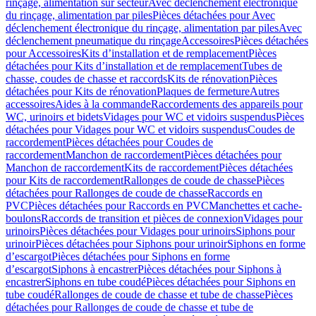
rinçage, alimentation sur secteur
Avec déclenchement électronique
du rinçage, alimentation par piles
Pièces détachées pour Avec
déclenchement électronique du rinçage, alimentation par piles
Avec
déclenchement pneumatique du rinçage
Accessoires
Pièces détachées
pour Accessoires
Kits d’installation et de remplacement
Pièces
détachées pour Kits d’installation et de remplacement
Tubes de
chasse, coudes de chasse et raccords
Kits de rénovation
Pièces
détachées pour Kits de rénovation
Plaques de fermeture
Autres
accessoires
Aides à la commande
Raccordements des appareils pour
WC, urinoirs et bidets
Vidages pour WC et vidoirs suspendus
Pièces
détachées pour Vidages pour WC et vidoirs suspendus
Coudes de
raccordement
Pièces détachées pour Coudes de
raccordement
Manchon de raccordement
Pièces détachées pour
Manchon de raccordement
Kits de raccordement
Pièces détachées
pour Kits de raccordement
Rallonges de coude de chasse
Pièces
détachées pour Rallonges de coude de chasse
Raccords en
PVC
Pièces détachées pour Raccords en PVC
Manchettes et cache-
boulons
Raccords de transition et pièces de connexion
Vidages pour
urinoirs
Pièces détachées pour Vidages pour urinoirs
Siphons pour
urinoir
Pièces détachées pour Siphons pour urinoir
Siphons en forme
d’escargot
Pièces détachées pour Siphons en forme
d’escargot
Siphons à encastrer
Pièces détachées pour Siphons à
encastrer
Siphons en tube coudé
Pièces détachées pour Siphons en
tube coudé
Rallonges de coude de chasse et tube de chasse
Pièces
détachées pour Rallonges de coude de chasse et tube de