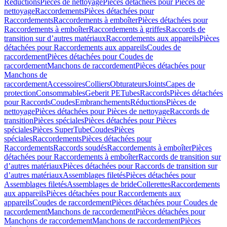
Réductions
Pièces de nettoyage
Pièces détachées pour Pièces de
nettoyage
Raccordements
Pièces détachées pour
Raccordements
Raccordements à emboîter
Pièces détachées pour
Raccordements à emboîter
Raccordements à griffes
Raccords de
transition sur d’autres matériaux
Raccordements aux appareils
Pièces
détachées pour Raccordements aux appareils
Coudes de
raccordement
Pièces détachées pour Coudes de
raccordement
Manchons de raccordement
Pièces détachées pour
Manchons de
raccordement
Accessoires
Colliers
Obturateurs
Joints
Capes de
protection
Consommables
Geberit PE
Tubes
Raccords
Pièces détachées
pour Raccords
Coudes
Embranchements
Réductions
Pièces de
nettoyage
Pièces détachées pour Pièces de nettoyage
Raccords de
transition
Pièces spéciales
Pièces détachées pour Pièces
spéciales
Pièces SuperTube
Coudes
Pièces
spéciales
Raccordements
Pièces détachées pour
Raccordements
Raccords soudés
Raccordements à emboîter
Pièces
détachées pour Raccordements à emboîter
Raccords de transition sur
d’autres matériaux
Pièces détachées pour Raccords de transition sur
d’autres matériaux
Assemblages filetés
Pièces détachées pour
Assemblages filetés
Assemblages de bride
Collerettes
Raccordements
aux appareils
Pièces détachées pour Raccordements aux
appareils
Coudes de raccordement
Pièces détachées pour Coudes de
raccordement
Manchons de raccordement
Pièces détachées pour
Manchons de raccordement
Manchons de raccordement
Pièces