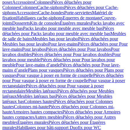
poser
Accessoires
Colonnes
Pièces détachées pour
Colonnes
Colonnes
Cache-siphons
Pièces détachées pour Cache-
siphons
Accessoires
Cache-bondes
Porte-serviettes
Matériel de
fixation
Habillages cache-siphons
Equerres de montage
Couvre-
joints
Dosserets
Kits de consoles
Étagères murales
Packs lavabo avec
meuble bas
Packs lavabo pour meuble avec meuble bas
Pièces
détachées pour Packs lavabo pour meuble avec meuble bas
Meubles
de salle de bains
Meubles bas pour lavabo
Pièces détachées pour
Meubles bas pour lavabo
Pour lave-mains
Pièces détachées pour Pour
lave-mains
Pour lavabos
Pièces détachées pour Pour lavabos
Pour
lavabos doubles
Pièces détachées pour Pour lavabos doubles
Pour
lavabos pour meuble
Pièces détachées pour Pour lavabos pour
meuble
Pour lave-mains d’angle
Pièces détachées pour Pour lave-
mains d’angle
Plans pour vasques
Pièces détachées pour Plans pour
vasques
Pour vasque à poser en forme de coupelle
Pièces détachées
pour Pour vasque à poser en forme de coupelle
Pour vasque à poser
rectangulaire
Pièces détachées pour Pour vasque à poser
rectangulaire
Meubles latéraux
Pièces détachées pour Meubles
latéraux
Meubles latéraux bas
Pièces détachées pour Meubles
latéraux bas
Colonnes hautes
Pièces détachées pour Colonnes
hautes
Colonnes mi-haute
Pièces détachées pour Colonnes mi-
haute
Armoires hautes compactes
Pièces détachées pour Armoires
hautes compactes
Autres meubles
Pièces détachées pour Autres
meubles
Étagères murales
Pièces détachées pour Étagères
murales
Habillages pour bâti-support Duofix pour WC