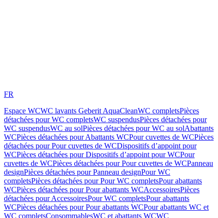
FR
Espace WC
WC lavants Geberit AquaClean
WC complets
Pièces
détachées pour WC complets
WC suspendus
Pièces détachées pour
WC suspendus
WC au sol
Pièces détachées pour WC au sol
Abattants
WC
Pièces détachées pour Abattants WC
Pour cuvettes de WC
Pièces
détachées pour Pour cuvettes de WC
Dispositifs d’appoint pour
WC
Pièces détachées pour Dispositifs d’appoint pour WC
Pour
cuvettes de WC
Pièces détachées pour Pour cuvettes de WC
Panneau
design
Pièces détachées pour Panneau design
Pour WC
complets
Pièces détachées pour Pour WC complets
Pour abattants
WC
Pièces détachées pour Pour abattants WC
Accessoires
Pièces
détachées pour Accessoires
Pour WC complets
Pour abattants
WC
Pièces détachées pour Pour abattants WC
Pour abattants WC et
WC complets
Consommables
WC et abattants WC
WC