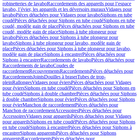
robinetteries de lavabo
Raccordements des appareils pour l’espace
lavabo, l’évier, les appareils et les déversoirs muraux
Vidages pour
lavabo
Pièces détachées pour Vidages pour lavabo
Siphons en tube
coudé
Pièces détachées pour Siphons en tube coudé
Siphons en tube
coudé, modèle gain de place
Pièces détachées pour Siphons en tube
coudé, modèle gain de place
Siphons à tube plongeur pour
lavabo
Pièces détachées pour Siphons à tube plongeur pour
lavabo
Siphons à tube plongeur pour lavabo, modèle gain de
place
Pièces détachées pour Siphons à tube plongeur pour lavabo,
modèle gain de place
Siphons à encastrer
Pièces détachées pour
Siphons à encastrer
Raccordements de lavabo
Pièces détachées pour
Raccordements de lavabo
Coudes de
raccordement
Recouvrements
Raccordements
Pièces détachées pour
Raccordements
Joints
Douilles à braser
Tubes de trop-
plein
Rallonges
Vidages pour éviers
Pièces détachées pour Vidages
pour éviers
Siphons en tube coudé
Pièces détachées pour Siphons en
tube coudé
Siphons à double chambre
Pièces détachées pour Siphons
à double chambre
Siphons pour évier
Pièces détachées pour Siphons
pour évier
Manchon de raccordement
Pièces détachées pour
Manchon de raccordement
Accessoires
Pièces détachées pour
Accessoires
Vidages pour appareils
Pièces détachées pour Vidages
pour appareils
Siphons en tube coudé
Pièces détachées pour Siphons
en tube coudé
Siphons à encastrer
Pièces détachées pour Siphons à
encastrer
Siphons apparents
Pièces détachées pour Siphons
apparents
Raccordements
Pièces détachées pour