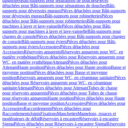
baignoires
Bâti-supports pour séparations de douches
Pièces
détachées pour Bâti-supports pour séparations de douches
Bâti-
supports pour déversoirs muraux
Pièces détachées pour Bâti-supports
pour déversoirs muraux
Bâti-supports pour robinetteries
Pièces
détachées pour Bâti-supports pour robinetteries
Bâti-supports pour
machines à laver et lave-vaisselle
Pièces détachées pour Bâti-
supports pour machines à laver et lave-vaisselle
Bâti-supports pour
charges de console
Pièces détachées pour Bâti-supports pour charges
de console
Bâti-supports pour éviers
Pièces détachées pour Bâti-
supports pour éviers
Accessoires
Pièces détachées pour
Accessoires
Réservoirs apparents
Réservoirs apparents pour WC, en
matière synthétique
Pièces détachées pour Réservoirs apparents pour
WC, en matière synthétique
Attenant
Pièces détachées pour
Attenant
Haute position
Pièces détachées pour Haute position
Basse et
moyenne position
Pièces détachées pour Basse et moyenne
position
Réservoirs apparents pour WC, en céramique sanitaire
Pièces
détachées pour Réservoirs apparents pour WC, en céramique
sanitaire
Attenant
Pièces détachées pour Attenant
Tubes de chasse
pour réservoirs apparents
Pièces détachées pour Tubes de chasse
pour réservoirs apparents
Haute position
Pièces détachées pour Haute
position
Basse et moyenne position
Accessoires
Pièces détachées pour
Accessoires
Raccordements
Pièces détachées pour
Raccordements
Joints
Fixations
Manchettes
Mamelons, rosaces et
modérateurs de débit
Réservoirs à encastrer
Réservoirs à encastrer
Sigma
Pièces détachées pour Réservoirs à encastrer Sigma
Réservoirs