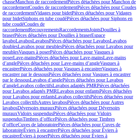
chasse
Manchon de raccordement
Pièces détachées pour Manchon de
raccordement
Coudes de raccordement
Pièces détachées pour Coudes
de raccordement
Vidages pour bidet
Pièces détachées pour Vidages
pour bidet
Siphons en tube coudé
Pièces détachées pour Siphons en
tube coudé
Coudes de
raccordement
Recouvrements
Raccordements
Joints
Douilles à
braser
Pièces détachées pour Douilles à braser
Espace
lavabo
Lavabos
Lavabos
Pièces détachées pour Lavabos
Lavabos
doubles
Lavabos pour meubles
Pièces détachées pour Lavabos pour
meubles
Vasques à poser
Pièces détachées pour Vasques à
poser
Lave-mains
Pièces détachées pour Lave-mains
Lave-mains
d’angle
Pièces détachées pour Lave-mains d’angle
Vasques à
encastrer
Pièces détachées pour Vasques à encastrer
Vasques à
encastrer par le dessous
Pièces détachées pour Vasques à encastrer
par le dessous
Lavabos d’angle
Pièces détachées pour Lavabos
d’angle
Lavabos collectifs
Lavabos adaptés PMR
Pièces détachées
pour Lavabos adaptés PMR
Lavabos pour enfants
Pièces détachées
pour Lavabos pour enfants
Lavabos collectifs
Pièces détachées pour
Lavabos collectifs
Autres lavabos
Pièces détachées pour Autres
lavabos
Déversoirs muraux
Pièces détachées pour Déversoirs
muraux
Vidoirs suspendus
Pièces détachées pour Vidoirs
suspendus
Timbres dʼoffice
Pièces détachées pour Timbres
dʼoffice
Cuves de laboratoire
Pièces détachées pour Cuves de
laboratoire
Éviers à encastrer
Pièces détachées pour Éviers à
encastrer
Éviers à poser
Pièces détachées pour Éviers à