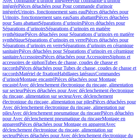
Avec commande d'urinoir intégrée
Pour commande d'urinoir
intégrée
Pièces détachées pour Pour commande d'urinoir
intégrée
Urinoirs, fonctionnement sans eau
Pièces détachées pour
Urinoirs, fonctionnement sans eau
Sans abattant
Pièces détachées
pour Sans abattant
Séparations d’urinoirs
Pièces détachées pour
Séparations d’urinoirs
Séparations d’urinoirs en matière
synthétique
Pièces détachées pour Séparations d’urinoirs en matière
synthétique
Séparations d’urinoirs en verre
Pièces détachées pour
Séparations d’urinoirs en verre
Séparations d’urinoirs en céramique
sanitaire
Pièces détachées pour Séparations d’urinoirs en céramique
sanitaire
Accessoires
Pièces détachées pour Accessoires
Siphons et
accessoires de siphon
Tubes de chasse, coudes de chasse et
raccords
Pièces détachées pour Tubes de chasse, coudes de chasse et
raccords
Matériel de fixation
Habillages latéraux
Commandes
dʼurinoir
Montage encastré
Pièces détachées pour Montage
encastré
Avec déclenchement électronique du rinçage, alimentation
sur secteur
Pièces détachées pour Avec déclenchement électronique
du rinçage, alimentation sur secteur
Avec déclenchement
électronique du rinçage, alimentation par piles
Pièces détachées pour
Avec déclenchement électronique du rinçage, alimentation par
piles
Avec déclenchement pneumatique du rinçage
Pièces détachées
pour Avec déclenchement pneumatique du rinçage
Montage en
apparent
Pièces détachées pour Montage en apparent
Avec
déclenchement électronique du rinçage, alimentation sur
secteur
Pièces détachées pour Avec déclenchement électronique du