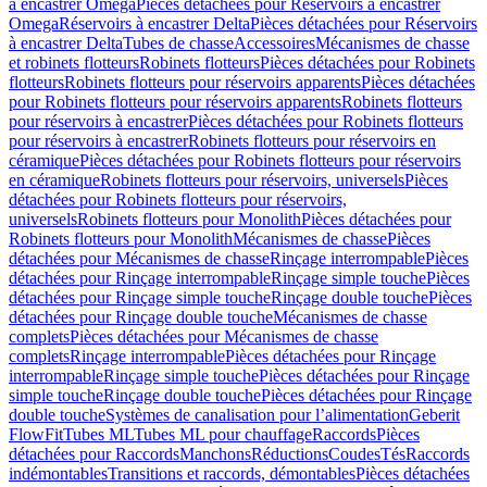
à encastrer Omega
Pièces détachées pour Réservoirs à encastrer
Omega
Réservoirs à encastrer Delta
Pièces détachées pour Réservoirs
à encastrer Delta
Tubes de chasse
Accessoires
Mécanismes de chasse
et robinets flotteurs
Robinets flotteurs
Pièces détachées pour Robinets
flotteurs
Robinets flotteurs pour réservoirs apparents
Pièces détachées
pour Robinets flotteurs pour réservoirs apparents
Robinets flotteurs
pour réservoirs à encastrer
Pièces détachées pour Robinets flotteurs
pour réservoirs à encastrer
Robinets flotteurs pour réservoirs en
céramique
Pièces détachées pour Robinets flotteurs pour réservoirs
en céramique
Robinets flotteurs pour réservoirs, universels
Pièces
détachées pour Robinets flotteurs pour réservoirs,
universels
Robinets flotteurs pour Monolith
Pièces détachées pour
Robinets flotteurs pour Monolith
Mécanismes de chasse
Pièces
détachées pour Mécanismes de chasse
Rinçage interrompable
Pièces
détachées pour Rinçage interrompable
Rinçage simple touche
Pièces
détachées pour Rinçage simple touche
Rinçage double touche
Pièces
détachées pour Rinçage double touche
Mécanismes de chasse
complets
Pièces détachées pour Mécanismes de chasse
complets
Rinçage interrompable
Pièces détachées pour Rinçage
interrompable
Rinçage simple touche
Pièces détachées pour Rinçage
simple touche
Rinçage double touche
Pièces détachées pour Rinçage
double touche
Systèmes de canalisation pour l’alimentation
Geberit
FlowFit
Tubes ML
Tubes ML pour chauffage
Raccords
Pièces
détachées pour Raccords
Manchons
Réductions
Coudes
Tés
Raccords
indémontables
Transitions et raccords, démontables
Pièces détachées