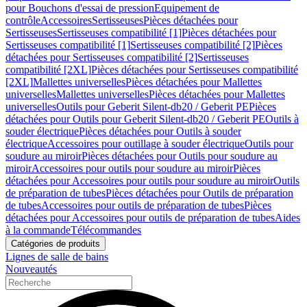
pour Bouchons d'essai de pression
Equipement de
contrôle
Accessoires
Sertisseuses
Pièces détachées pour
Sertisseuses
Sertisseuses compatibilité [1]
Pièces détachées pour
Sertisseuses compatibilité [1]
Sertisseuses compatibilité [2]
Pièces
détachées pour Sertisseuses compatibilité [2]
Sertisseuses
compatibilité [2XL]
Pièces détachées pour Sertisseuses compatibilité
[2XL]
Mallettes universelles
Pièces détachées pour Mallettes
universelles
Mallettes universelles
Pièces détachées pour Mallettes
universelles
Outils pour Geberit Silent-db20 / Geberit PE
Pièces
détachées pour Outils pour Geberit Silent-db20 / Geberit PE
Outils à
souder électrique
Pièces détachées pour Outils à souder
électrique
Accessoires pour outillage à souder électrique
Outils pour
soudure au miroir
Pièces détachées pour Outils pour soudure au
miroir
Accessoires pour outils pour soudure au miroir
Pièces
détachées pour Accessoires pour outils pour soudure au miroir
Outils
de préparation de tubes
Pièces détachées pour Outils de préparation
de tubes
Accessoires pour outils de préparation de tubes
Pièces
détachées pour Accessoires pour outils de préparation de tubes
Aides
à la commande
Télécommandes
Catégories de produits
Lignes de salle de bains
Nouveautés