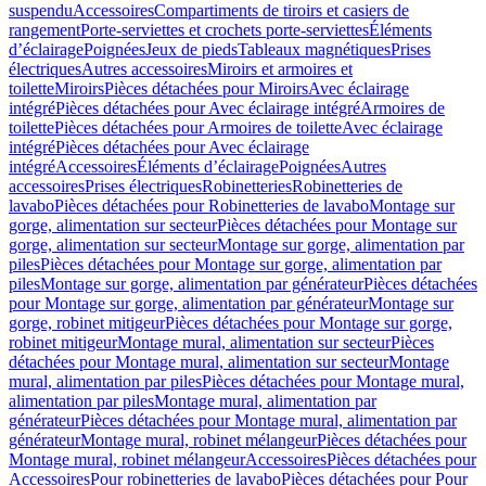
suspendu
Accessoires
Compartiments de tiroirs et casiers de
rangement
Porte-serviettes et crochets porte-serviettes
Éléments
d’éclairage
Poignées
Jeux de pieds
Tableaux magnétiques
Prises
électriques
Autres accessoires
Miroirs et armoires et
toilette
Miroirs
Pièces détachées pour Miroirs
Avec éclairage
intégré
Pièces détachées pour Avec éclairage intégré
Armoires de
toilette
Pièces détachées pour Armoires de toilette
Avec éclairage
intégré
Pièces détachées pour Avec éclairage
intégré
Accessoires
Éléments d’éclairage
Poignées
Autres
accessoires
Prises électriques
Robinetteries
Robinetteries de
lavabo
Pièces détachées pour Robinetteries de lavabo
Montage sur
gorge, alimentation sur secteur
Pièces détachées pour Montage sur
gorge, alimentation sur secteur
Montage sur gorge, alimentation par
piles
Pièces détachées pour Montage sur gorge, alimentation par
piles
Montage sur gorge, alimentation par générateur
Pièces détachées
pour Montage sur gorge, alimentation par générateur
Montage sur
gorge, robinet mitigeur
Pièces détachées pour Montage sur gorge,
robinet mitigeur
Montage mural, alimentation sur secteur
Pièces
détachées pour Montage mural, alimentation sur secteur
Montage
mural, alimentation par piles
Pièces détachées pour Montage mural,
alimentation par piles
Montage mural, alimentation par
générateur
Pièces détachées pour Montage mural, alimentation par
générateur
Montage mural, robinet mélangeur
Pièces détachées pour
Montage mural, robinet mélangeur
Accessoires
Pièces détachées pour
Accessoires
Pour robinetteries de lavabo
Pièces détachées pour Pour