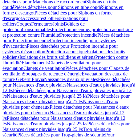
détachées pour Manchons de raccordement
Siphons en tube
coudé
Pièces détachées pour Siphons en tube coudé
Siphons en
forme d'escargot
Pièces détachées pour Siphons en forme
d'escargot
Accessoires
Colliers
Fixations pour
colliers
Coques
Fermetures
Joints
Boîtiers de
protection
Consommables
Protection incendie, protection acoustique
et protection contre l'humidité
Protection incendie
Pièces détachées
pour Protection incendie
Protection incendie pour systèmes
d'évacuation
Pièces détachées pour Protection incendie pour
systèmes d'évacuation
Protection acoustique
Isolations des bruits
solidiens
Isolations des bruits solidiens et aériens
Protection contre
l'humidité
Etanchements
Clapets de ventilation pour
évacuation
Clapets de ventilation
Pièces détachées pour Clapets de
ventilation
Soupapes de retenue d'énergie
Évacuation des eaux de
toiture Geberit Pluvia
Naissances d'eaux pluviales
Pièces détachées
pour Naissances d'eaux pluviales
Naissances d'eaux pluviales jusqu'à
12 l/s
Pièces détachées pour Naissances d'eaux pluviales jusqu'à 12
l/s
Naissances d'eaux pluviales jusqu'à 25 l/s
Pièces détachées pour
Naissances d'eaux pluviales jusqu'à 25 l/s
Naissances d'eaux
pluviales pour chéneaux
Pièces détachées pour Naissances d'eaux
pluviales pour chéneaux
Naissances d'eaux pluviales jusqu'à 12
l/s
Pièces détachées pour Naissances d'eaux pluviales jusqu'à 12
l/s
Naissances d'eaux pluviales jusqu'à 25 l/s
Pièces détachées pour
Naissances d'eaux pluviales jusqu'à 25 l/s
Trop-pleins de
sécurité
Pièces détachées pour Trop-pleins de sécurité
Pour