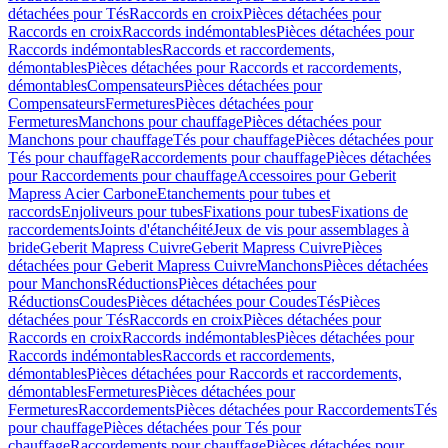
détachées pour Tés
Raccords en croix
Pièces détachées pour
Raccords en croix
Raccords indémontables
Pièces détachées pour
Raccords indémontables
Raccords et raccordements,
démontables
Pièces détachées pour Raccords et raccordements,
démontables
Compensateurs
Pièces détachées pour
Compensateurs
Fermetures
Pièces détachées pour
Fermetures
Manchons pour chauffage
Pièces détachées pour
Manchons pour chauffage
Tés pour chauffage
Pièces détachées pour
Tés pour chauffage
Raccordements pour chauffage
Pièces détachées
pour Raccordements pour chauffage
Accessoires pour Geberit
Mapress Acier Carbone
Etanchements pour tubes et
raccords
Enjoliveurs pour tubes
Fixations pour tubes
Fixations de
raccordements
Joints d'étanchéité
Jeux de vis pour assemblages à
bride
Geberit Mapress Cuivre
Geberit Mapress Cuivre
Pièces
détachées pour Geberit Mapress Cuivre
Manchons
Pièces détachées
pour Manchons
Réductions
Pièces détachées pour
Réductions
Coudes
Pièces détachées pour Coudes
Tés
Pièces
détachées pour Tés
Raccords en croix
Pièces détachées pour
Raccords en croix
Raccords indémontables
Pièces détachées pour
Raccords indémontables
Raccords et raccordements,
démontables
Pièces détachées pour Raccords et raccordements,
démontables
Fermetures
Pièces détachées pour
Fermetures
Raccordements
Pièces détachées pour Raccordements
Tés
pour chauffage
Pièces détachées pour Tés pour
chauffage
Raccordements pour chauffage
Pièces détachées pour