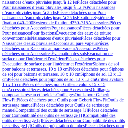
naissances d’eaux pluviales jusqu’à 12 l/s
Pièces détachées pour
Pour naissances d’eaux pluviales jusqu’à 12 l/s
Pour naissances
d’eaux pluviales jusqu’à 25 l/s
Pièces détachées pour Pour
naissances d’eaux pluviales jusqu’à 25 l/s
Fixations
Système de
fixation d40–200
Système de fixation d250–315
Accessoires
Pièces
détachées pour Accessoires
Pour naissances
Pièces détachées pour
Pour naissances
Pour fixations
Évacuation des eaux de toiture
conventionnelle
Naissances d'eaux pluviales
Pièces détachées pour
Naissances d'eaux pluviales
Raccords au pare-vapeur
Pièces
détachées pour Raccords au pare-vapeur
Accessoires
Pièces
détachées pour Accessoires
Évacuation des sols
Evacuation de
surface pour l'intérieur et l'extérieur
Pièces détachées pour
Evacuation de surface pour l'intérieur et l'extérieur
Siphons de sol
pour balcons et terrasses, 10 x 10 cm
Pièces détachées pour Siphons
de sol pour balcons et terrasses, 10 x 10 cm
Siphons de sol 13 x 13
cm
Pièces détachées pour Siphons de sol 13 x 13 cm
Grilles-avaloirs
15 x 15 cm
Pièces détachées pour Grilles-avaloirs 15 x 15
cm
Accessoires
Pièces détachées pour Accessoires
Outillages,
composants réseau et logiciels
Outillages
Outils pour Geberit
FlowFit
Pièces détachées pour Outils pour Geberit FlowFit
Outils de
sertissage manuel
Pièces détachées pour Outils de sertissage
manuel
Compatibilité des outils de sertissage [1]
Pièces détachées
pour Compatibilité des outils de sertissage [1]
Compatibilité des
outils de sertissage [2]
Pièces détachées pour Compatibilité des outils
de sertissage [2]
Outils de préparation de tubes
Pièces détachées pour