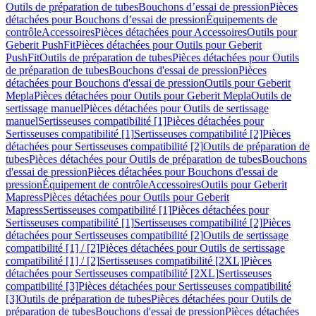
Outils de préparation de tubes
Bouchons d’essai de pression
Pièces
détachées pour Bouchons d’essai de pression
Équipements de
contrôle
Accessoires
Pièces détachées pour Accessoires
Outils pour
Geberit PushFit
Pièces détachées pour Outils pour Geberit
PushFit
Outils de préparation de tubes
Pièces détachées pour Outils
de préparation de tubes
Bouchons d'essai de pression
Pièces
détachées pour Bouchons d'essai de pression
Outils pour Geberit
Mepla
Pièces détachées pour Outils pour Geberit Mepla
Outils de
sertissage manuel
Pièces détachées pour Outils de sertissage
manuel
Sertisseuses compatibilité [1]
Pièces détachées pour
Sertisseuses compatibilité [1]
Sertisseuses compatibilité [2]
Pièces
détachées pour Sertisseuses compatibilité [2]
Outils de préparation de
tubes
Pièces détachées pour Outils de préparation de tubes
Bouchons
d'essai de pression
Pièces détachées pour Bouchons d'essai de
pression
Équipement de contrôle
Accessoires
Outils pour Geberit
Mapress
Pièces détachées pour Outils pour Geberit
Mapress
Sertisseuses compatibilité [1]
Pièces détachées pour
Sertisseuses compatibilité [1]
Sertisseuses compatibilité [2]
Pièces
détachées pour Sertisseuses compatibilité [2]
Outils de sertissage
compatibilité [1] / [2]
Pièces détachées pour Outils de sertissage
compatibilité [1] / [2]
Sertisseuses compatibilité [2XL]
Pièces
détachées pour Sertisseuses compatibilité [2XL]
Sertisseuses
compatibilité [3]
Pièces détachées pour Sertisseuses compatibilité
[3]
Outils de préparation de tubes
Pièces détachées pour Outils de
préparation de tubes
Bouchons d'essai de pression
Pièces détachées