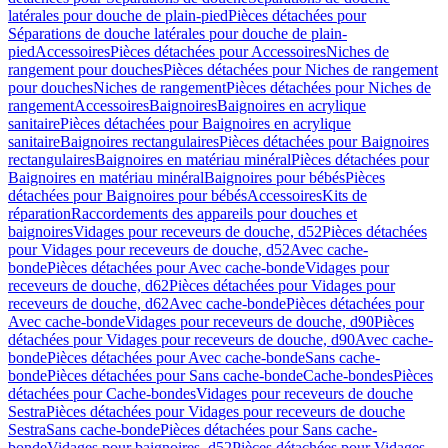
latérales pour douche de plain-pied
Pièces détachées pour
Séparations de douche latérales pour douche de plain-
pied
Accessoires
Pièces détachées pour Accessoires
Niches de
rangement pour douches
Pièces détachées pour Niches de rangement
pour douches
Niches de rangement
Pièces détachées pour Niches de
rangement
Accessoires
Baignoires
Baignoires en acrylique
sanitaire
Pièces détachées pour Baignoires en acrylique
sanitaire
Baignoires rectangulaires
Pièces détachées pour Baignoires
rectangulaires
Baignoires en matériau minéral
Pièces détachées pour
Baignoires en matériau minéral
Baignoires pour bébés
Pièces
détachées pour Baignoires pour bébés
Accessoires
Kits de
réparation
Raccordements des appareils pour douches et
baignoires
Vidages pour receveurs de douche, d52
Pièces détachées
pour Vidages pour receveurs de douche, d52
Avec cache-
bonde
Pièces détachées pour Avec cache-bonde
Vidages pour
receveurs de douche, d62
Pièces détachées pour Vidages pour
receveurs de douche, d62
Avec cache-bonde
Pièces détachées pour
Avec cache-bonde
Vidages pour receveurs de douche, d90
Pièces
détachées pour Vidages pour receveurs de douche, d90
Avec cache-
bonde
Pièces détachées pour Avec cache-bonde
Sans cache-
bonde
Pièces détachées pour Sans cache-bonde
Cache-bondes
Pièces
détachées pour Cache-bondes
Vidages pour receveurs de douche
Sestra
Pièces détachées pour Vidages pour receveurs de douche
Sestra
Sans cache-bonde
Pièces détachées pour Sans cache-
bonde
Vidages pour baignoires, d52
Pièces détachées pour Vidages