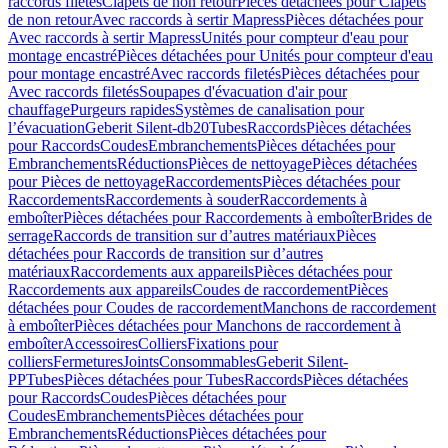
raccords filetés
Clapets de non retour
Pièces détachées pour Clapets
de non retour
Avec raccords à sertir Mapress
Pièces détachées pour
Avec raccords à sertir Mapress
Unités pour compteur d'eau pour
montage encastré
Pièces détachées pour Unités pour compteur d'eau
pour montage encastré
Avec raccords filetés
Pièces détachées pour
Avec raccords filetés
Soupapes d'évacuation d'air pour
chauffage
Purgeurs rapides
Systèmes de canalisation pour
l’évacuation
Geberit Silent-db20
Tubes
Raccords
Pièces détachées
pour Raccords
Coudes
Embranchements
Pièces détachées pour
Embranchements
Réductions
Pièces de nettoyage
Pièces détachées
pour Pièces de nettoyage
Raccordements
Pièces détachées pour
Raccordements
Raccordements à souder
Raccordements à
emboîter
Pièces détachées pour Raccordements à emboîter
Brides de
serrage
Raccords de transition sur d’autres matériaux
Pièces
détachées pour Raccords de transition sur d’autres
matériaux
Raccordements aux appareils
Pièces détachées pour
Raccordements aux appareils
Coudes de raccordement
Pièces
détachées pour Coudes de raccordement
Manchons de raccordement
à emboîter
Pièces détachées pour Manchons de raccordement à
emboîter
Accessoires
Colliers
Fixations pour
colliers
Fermetures
Joints
Consommables
Geberit Silent-
PP
Tubes
Pièces détachées pour Tubes
Raccords
Pièces détachées
pour Raccords
Coudes
Pièces détachées pour
Coudes
Embranchements
Pièces détachées pour
Embranchements
Réductions
Pièces détachées pour