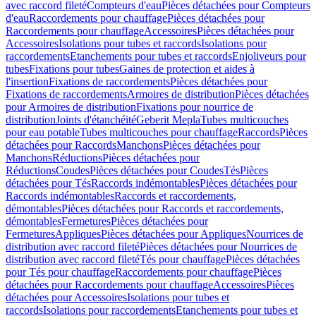
avec raccord fileté
Compteurs d'eau
Pièces détachées pour Compteurs
d'eau
Raccordements pour chauffage
Pièces détachées pour
Raccordements pour chauffage
Accessoires
Pièces détachées pour
Accessoires
Isolations pour tubes et raccords
Isolations pour
raccordements
Etanchements pour tubes et raccords
Enjoliveurs pour
tubes
Fixations pour tubes
Gaines de protection et aides à
l'insertion
Fixations de raccordements
Pièces détachées pour
Fixations de raccordements
Armoires de distribution
Pièces détachées
pour Armoires de distribution
Fixations pour nourrice de
distribution
Joints d'étanchéité
Geberit Mepla
Tubes multicouches
pour eau potable
Tubes multicouches pour chauffage
Raccords
Pièces
détachées pour Raccords
Manchons
Pièces détachées pour
Manchons
Réductions
Pièces détachées pour
Réductions
Coudes
Pièces détachées pour Coudes
Tés
Pièces
détachées pour Tés
Raccords indémontables
Pièces détachées pour
Raccords indémontables
Raccords et raccordements,
démontables
Pièces détachées pour Raccords et raccordements,
démontables
Fermetures
Pièces détachées pour
Fermetures
Appliques
Pièces détachées pour Appliques
Nourrices de
distribution avec raccord fileté
Pièces détachées pour Nourrices de
distribution avec raccord fileté
Tés pour chauffage
Pièces détachées
pour Tés pour chauffage
Raccordements pour chauffage
Pièces
détachées pour Raccordements pour chauffage
Accessoires
Pièces
détachées pour Accessoires
Isolations pour tubes et
raccords
Isolations pour raccordements
Etanchements pour tubes et