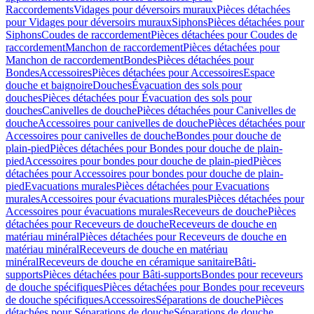
Raccordements
Vidages pour déversoirs muraux
Pièces détachées
pour Vidages pour déversoirs muraux
Siphons
Pièces détachées pour
Siphons
Coudes de raccordement
Pièces détachées pour Coudes de
raccordement
Manchon de raccordement
Pièces détachées pour
Manchon de raccordement
Bondes
Pièces détachées pour
Bondes
Accessoires
Pièces détachées pour Accessoires
Espace
douche et baignoire
Douches
Évacuation des sols pour
douches
Pièces détachées pour Évacuation des sols pour
douches
Canivelles de douche
Pièces détachées pour Canivelles de
douche
Accessoires pour canivelles de douche
Pièces détachées pour
Accessoires pour canivelles de douche
Bondes pour douche de
plain-pied
Pièces détachées pour Bondes pour douche de plain-
pied
Accessoires pour bondes pour douche de plain-pied
Pièces
détachées pour Accessoires pour bondes pour douche de plain-
pied
Evacuations murales
Pièces détachées pour Evacuations
murales
Accessoires pour évacuations murales
Pièces détachées pour
Accessoires pour évacuations murales
Receveurs de douche
Pièces
détachées pour Receveurs de douche
Receveurs de douche en
matériau minéral
Pièces détachées pour Receveurs de douche en
matériau minéral
Receveurs de douche en matériau
minéral
Receveurs de douche en céramique sanitaire
Bâti-
supports
Pièces détachées pour Bâti-supports
Bondes pour receveurs
de douche spécifiques
Pièces détachées pour Bondes pour receveurs
de douche spécifiques
Accessoires
Séparations de douche
Pièces
détachées pour Séparations de douche
Séparations de douche