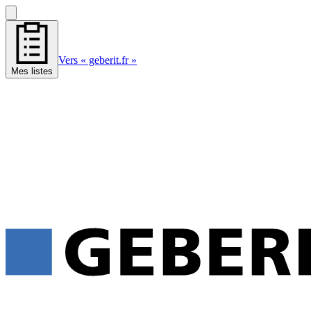
Vers « geberit.fr »
Mes listes