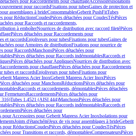
 détachées pour Raccordements pour chauffage
Accessoires
Isolations
couvrement pour raccords
Fixations pour tubes
Gaines de protection et
 pour assemblages à bride
Consommables
Geberit PushFit
Tubes
es pour Réductions
Coudes
Pièces détachées pour Coudes
Tés
Pièces
tachées pour Raccords et raccordements,
tribution à emboîter
Nourrices de distribution avec raccord fileté
Pièces
ffage
Pièces détachées pour Raccordements pour
s et raccords
Enjoliveurs pour tubes
Fixations pour tubes
Gaines de
tachées pour Armoires de distribution
Fixations pour nourrice de
es pour Raccords
Manchons
Pièces détachées pour
tables
Pièces détachées pour Raccords indémontables
Raccords et
iques
Pièces détachées pour Appliques
Nourrices de distribution avec
Raccordements pour chauffage
Pièces détachées pour Raccordements
 tubes et raccords
Enjoliveurs pour tubes
Fixations pour
eberit Mapress Acier Inox
Geberit Mapress Acier Inox
Pièces
Pièces détachées pour Manchons
Réductions
Pièces détachées pour
montables
Raccords et raccordements, démontables
Pièces détachées
ur Fermetures
Raccordements
Pièces détachées pour
 316)
Tubes 1.4521 (AISI 444)
Manchons
Pièces détachées pour
tables
Pièces détachées pour Raccords indémontables
Raccords et
ordements
Pièces détachées pour
s pour Accessoires pour Geberit Mapress Acier Inox
Isolations pour
rdements
Joints d'étanchéité
Jeux de vis pour assemblages à bride
Geberit
s pour Réductions
Coudes
Pièces détachées pour Coudes
Tés
Pièces
achées pour Transitions et raccords, démontables
Compensateurs
Pièces