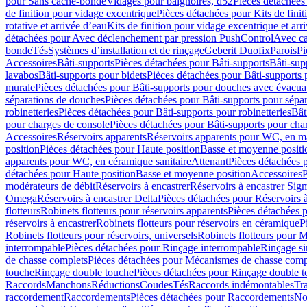
pour Sans cache-bonde
Vidages pour baignoires, d52
Pièces détachées
de finition pour vidage excentrique
Pièces détachées pour Kits de fini
rotative et arrivée d’eau
Kits de finition pour vidage excentrique et arr
détachées pour Avec déclenchement par pression PushControl
Avec c
bonde
Tés
Systèmes d’installation et de rinçage
Geberit Duofix
Parois
Pi
Accessoires
Bâti-supports
Pièces détachées pour Bâti-supports
Bâti-su
lavabos
Bâti-supports pour bidets
Pièces détachées pour Bâti-supports 
murale
Pièces détachées pour Bâti-supports pour douches avec évacua
séparations de douches
Pièces détachées pour Bâti-supports pour sépa
robinetteries
Pièces détachées pour Bâti-supports pour robinetteries
Bât
pour charges de console
Pièces détachées pour Bâti-supports pour cha
Accessoires
Réservoirs apparents
Réservoirs apparents pour WC, en ma
position
Pièces détachées pour Haute position
Basse et moyenne positi
apparents pour WC, en céramique sanitaire
Attenant
Pièces détachées 
détachées pour Haute position
Basse et moyenne position
Accessoires
P
modérateurs de débit
Réservoirs à encastrer
Réservoirs à encastrer Sig
Omega
Réservoirs à encastrer Delta
Pièces détachées pour Réservoirs à
flotteurs
Robinets flotteurs pour réservoirs apparents
Pièces détachées p
réservoirs à encastrer
Robinets flotteurs pour réservoirs en céramique
P
Robinets flotteurs pour réservoirs, universels
Robinets flotteurs pour 
interrompable
Pièces détachées pour Rinçage interrompable
Rinçage s
de chasse complets
Pièces détachées pour Mécanismes de chasse comp
touche
Rinçage double touche
Pièces détachées pour Rinçage double 
Raccords
Manchons
Réductions
Coudes
Tés
Raccords indémontables
Tra
raccordement
Raccordements
Pièces détachées pour Raccordements
Nou