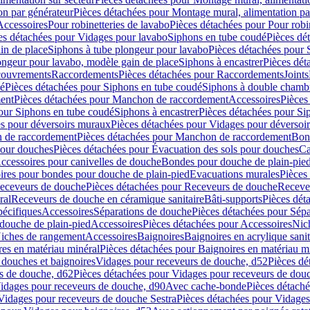
on par générateur
Pièces détachées pour Montage mural, alimentation pa
Accessoires
Pour robinetteries de lavabo
Pièces détachées pour Pour robi
es détachées pour Vidages pour lavabo
Siphons en tube coudé
Pièces dé
in de place
Siphons à tube plongeur pour lavabo
Pièces détachées pour 
ongeur pour lavabo, modèle gain de place
Siphons à encastrer
Pièces dét
ouvrements
Raccordements
Pièces détachées pour Raccordements
Joints
dé
Pièces détachées pour Siphons en tube coudé
Siphons à double chamb
ent
Pièces détachées pour Manchon de raccordement
Accessoires
Pièces
our Siphons en tube coudé
Siphons à encastrer
Pièces détachées pour Sip
s pour déversoirs muraux
Pièces détachées pour Vidages pour déversoi
 de raccordement
Pièces détachées pour Manchon de raccordement
Bon
pour douches
Pièces détachées pour Évacuation des sols pour douches
Ca
ccessoires pour canivelles de douche
Bondes pour douche de plain-pie
ires pour bondes pour douche de plain-pied
Evacuations murales
Pièces
eceveurs de douche
Pièces détachées pour Receveurs de douche
Receve
ral
Receveurs de douche en céramique sanitaire
Bâti-supports
Pièces dét
pécifiques
Accessoires
Séparations de douche
Pièces détachées pour Sép
 douche de plain-pied
Accessoires
Pièces détachées pour Accessoires
Nic
Niches de rangement
Accessoires
Baignoires
Baignoires en acrylique sanit
res en matériau minéral
Pièces détachées pour Baignoires en matériau m
douches et baignoires
Vidages pour receveurs de douche, d52
Pièces dé
s de douche, d62
Pièces détachées pour Vidages pour receveurs de dou
Vidages pour receveurs de douche, d90
Avec cache-bonde
Pièces détach
Vidages pour receveurs de douche Sestra
Pièces détachées pour Vidages