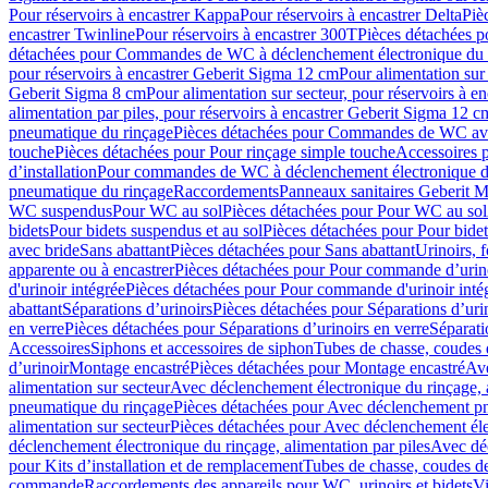
Pour réservoirs à encastrer Kappa
Pour réservoirs à encastrer Delta
Piè
encastrer Twinline
Pour réservoirs à encastrer 300T
Pièces détachées p
détachées pour Commandes de WC à déclenchement électronique du 
pour réservoirs à encastrer Geberit Sigma 12 cm
Pour alimentation sur
Geberit Sigma 8 cm
Pour alimentation sur secteur, pour réservoirs à 
alimentation par piles, pour réservoirs à encastrer Geberit Sigma 12 c
pneumatique du rinçage
Pièces détachées pour Commandes de WC ave
touche
Pièces détachées pour Pour rinçage simple touche
Accessoires
d’installation
Pour commandes de WC à déclenchement électronique d
pneumatique du rinçage
Raccordements
Panneaux sanitaires Geberit M
WC suspendus
Pour WC au sol
Pièces détachées pour Pour WC au sol
bidets
Pour bidets suspendus et au sol
Pièces détachées pour Pour bidet
avec bride
Sans abattant
Pièces détachées pour Sans abattant
Urinoirs, 
apparente ou à encastrer
Pièces détachées pour Pour commande d’urino
d'urinoir intégrée
Pièces détachées pour Pour commande d'urinoir inté
abattant
Séparations d’urinoirs
Pièces détachées pour Séparations d’uri
en verre
Pièces détachées pour Séparations d’urinoirs en verre
Séparati
Accessoires
Siphons et accessoires de siphon
Tubes de chasse, coudes 
dʼurinoir
Montage encastré
Pièces détachées pour Montage encastré
Ave
alimentation sur secteur
Avec déclenchement électronique du rinçage, a
pneumatique du rinçage
Pièces détachées pour Avec déclenchement p
alimentation sur secteur
Pièces détachées pour Avec déclenchement élec
déclenchement électronique du rinçage, alimentation par piles
Avec dé
pour Kits d’installation et de remplacement
Tubes de chasse, coudes de
commande
Raccordements des appareils pour WC, urinoirs et bidets
Vi