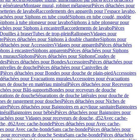
r générateur
Montage mural, robinet mélangeur
Pièces détachées pour
netteries de lavabo
Raccordements des appareils pour l’espace lavabo,
tachées pour Siphons en tube coudé
Siphons en tube coudé, modèle
Siphons à tube plongeur pour lavabo
Siphons à tube plongeur pour
achées pour Siphons à encastrer
Raccordements de lavabo
Pièces
Douilles à braser
Tubes de trop-plein
Rallonges
Vidages pour
re
Pièces détachées pour Siphons à double chambre
Siphons pour
 détachées pour Accessoires
Vidages pour appareils
Pièces détachées
hons à encastrer
Siphons apparents
Pièces détachées pour Siphons
rs muraux
Siphons
Pièces détachées pour Siphons
Coudes de
des
Pièces détachées pour Bondes
Accessoires
Pièces détachées pour
nivelles de douche
Pièces détachées pour Canivelles de
d
Pièces détachées pour Bondes pour douche de plain-pied
Accessoires
 détachées pour Evacuations murales
Accessoires pour évacuations
urs de douche en matériau minéral
Pièces détachées pour Receveurs
achées pour Bâti-supports
Bondes pour receveurs de douche
arations de douche
Séparations de douche latérales pour douche de
hes de rangement pour douches
Pièces détachées pour Niches de
aire
Pièces détachées pour Baignoires en acrylique sanitaire
Baignoires
inéral
Baignoires pour bébés
Pièces détachées pour Baignoires pour
tachées pour Vidages pour receveurs de douche, d52
Avec cache-
che, d62
Avec cache-bonde
Pièces détachées pour Avec cache-
ées pour Avec cache-bonde
Sans cache-bonde
Pièces détachées pour
 pour receveurs de douche Sestra
Sans cache-bonde
Pièces détachées