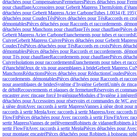
détachées pour Compensateurs
Fermetures
Pièces détachées pour Ferm
pour chauffage
Accessoires pour Geberit Mapress Therm
Joints d’étan
détachées pour Geberit Mapress Acier Carbone
Tubes 1.0034 (E 195)
détachées pour Coudes
Tés
Pièces détachées pour Tés
Raccords en cro
démontables
Pièces détachées pour Raccords et raccordements, démon
détachées pour Manchons pour chauffage
Tés pour chauffage
Pièces d
Geberit Mapress Acier Carbone
Etanchements pour tubes et raccords
E
Cuivre
Geberit Mapress Cuivre
Pièces détachées pour Geberit Mapres
Coudes
Tés
Pièces détachées pour Tés
Raccords en croix
Pièces détach
démontables
Pièces détachées pour Raccords et raccordements, démon
pour Tés pour chauffage
Raccordements pour chauffage
Pièces détach
Cuivre
Isolations pour raccordements
Etanchements pour tubes et racc
d'étanchéité
Jeux de vis pour assemblages à bride
Geberit Mapress Cu
Manchons
Réductions
Pièces détachées pour Réductions
Coudes
Pièces
raccordements, démontables
Pièces détachées pour Raccords et racco
pour assemblages de brides
Système d’hygiène Geberit
Unités de rinç
de débit
Recouvrements et plaques de fermeture
Réservoirs et comman
encastrer avec rinçage forcé hygiénique
Modules d’hygiène à intégrer
détachées pour Accessoires pour réservoirs et commandes de WC avec
à siège droit
Avec raccords à sertir Mapress
Vannes à siège droit pour 
raccords à sertir Mepla
Avec raccords à sertir Mapress
Avec raccords fi
FlowFit
Pièces détachées pour Avec raccords à sertir FlowFit
Avec racc
sertir Mapress
Vannes de prélèvement
Robinets de vidange
Robinets à 
sertir FlowFit
Avec raccords à sertir Mepla
Pièces détachées pour Avec 
pour montage encastré
Pièces détachées pour Robinets à boisseau sph