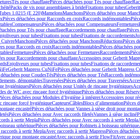
etures
Tés pour chauffage
Pièces détachées pour Tés pour chauffage
Rac
chéité
Packs de vis pour assemblages à bride
Fixations pour tubes
Geberi
Tubes 1.0215 (E 220)
Mamelons
Manchons
Pièces détachées pour Manc
ix
Pièces détachées pour Raccords en croix
Raccords indémontables
Pièc
tables
Compensateurs
Pièces détachées pour Compensateurs
Fermetures
étachées pour Tés pour chauffage
Raccordements pour chauffage
Pièces
njoliveurs pour tubes
Fixations pour tubes
Fixations de raccordements
Jo
s Cuivre
Manchons
Pièces détachées pour Manchons
Réductions
Pièces d
ées pour Raccords en croix
Raccords indémontables
Pièces détachées po
tables
Fermetures
Pièces détachées pour Fermetures
Raccordements
Pièc
ées pour Raccordements pour chauffage
Accessoires pour Geberit Mapr
ords
Enjoliveurs pour tubes
Fixations pour tubes
Fixations de raccordeme
NiFe
Geberit Mapress CuNiFe
Pièces détachées pour Geberit Mapress 
 détachées pour Coudes
Tés
Pièces détachées pour Tés
Raccords indémon
rdements, démontables
Traversées
Pièces détachées pour Traversées
Acces
age hygiéniques
Pièces détachées pour Unités de rinçage hygiéniques
Acc
des de WC avec rinçage forcé hygiénique
Pièces détachées pour Réser
Pièces détachées pour Modules d’hygiène à intégrer
Accessoires pour r
 rinçage forcé hygiénique
Capteurs
Câbles
Blocs d’alimentation
Pièces d
montage encastré
Pièces détachées pour Vannes à siège droit pour monta
letés
Pièces détachées pour Avec raccords filetés
Vannes à siège incliné
P
ords à sertir Mepla
Pièces détachées pour Avec raccords à sertir Mepla
boisseau sphérique
Pièces détachées pour Robinets à boisseau sphérique
raccords à sertir Mepla
Avec raccords à sertir Mapress
Pièces détachées
érique pour montage encastré
Avec raccords à sertir FlowFit
Avec raccord