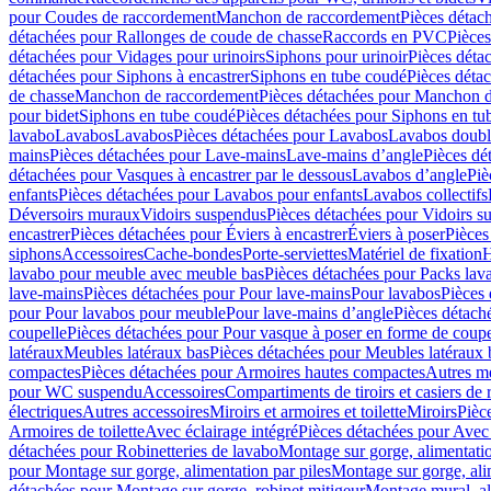
pour Coudes de raccordement
Manchon de raccordement
Pièces détac
détachées pour Rallonges de coude de chasse
Raccords en PVC
Pièce
détachées pour Vidages pour urinoirs
Siphons pour urinoir
Pièces déta
détachées pour Siphons à encastrer
Siphons en tube coudé
Pièces déta
de chasse
Manchon de raccordement
Pièces détachées pour Manchon 
pour bidet
Siphons en tube coudé
Pièces détachées pour Siphons en tu
lavabo
Lavabos
Lavabos
Pièces détachées pour Lavabos
Lavabos doubl
mains
Pièces détachées pour Lave-mains
Lave-mains d’angle
Pièces dé
détachées pour Vasques à encastrer par le dessous
Lavabos d’angle
Piè
enfants
Pièces détachées pour Lavabos pour enfants
Lavabos collectifs
Déversoirs muraux
Vidoirs suspendus
Pièces détachées pour Vidoirs s
encastrer
Pièces détachées pour Éviers à encastrer
Éviers à poser
Pièces
siphons
Accessoires
Cache-bondes
Porte-serviettes
Matériel de fixation
H
lavabo pour meuble avec meuble bas
Pièces détachées pour Packs la
lave-mains
Pièces détachées pour Pour lave-mains
Pour lavabos
Pièces
pour Pour lavabos pour meuble
Pour lave-mains d’angle
Pièces détach
coupelle
Pièces détachées pour Pour vasque à poser en forme de coupe
latéraux
Meubles latéraux bas
Pièces détachées pour Meubles latéraux 
compactes
Pièces détachées pour Armoires hautes compactes
Autres m
pour WC suspendu
Accessoires
Compartiments de tiroirs et casiers de
électriques
Autres accessoires
Miroirs et armoires et toilette
Miroirs
Pièc
Armoires de toilette
Avec éclairage intégré
Pièces détachées pour Avec 
détachées pour Robinetteries de lavabo
Montage sur gorge, alimentatio
pour Montage sur gorge, alimentation par piles
Montage sur gorge, ali
détachées pour Montage sur gorge, robinet mitigeur
Montage mural, al