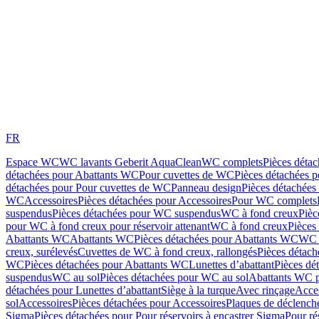
FR
Espace WC
WC lavants Geberit AquaClean
WC complets
Pièces déta
détachées pour Abattants WC
Pour cuvettes de WC
Pièces détachées 
détachées pour Pour cuvettes de WC
Panneau design
Pièces détachées
WC
Accessoires
Pièces détachées pour Accessoires
Pour WC complets
suspendus
Pièces détachées pour WC suspendus
WC à fond creux
Pièc
pour WC à fond creux pour réservoir attenant
WC à fond creux
Pièces
Abattants WC
Abattants WC
Pièces détachées pour Abattants WC
WC 
creux, surélevés
Cuvettes de WC à fond creux, rallongés
Pièces détach
WC
Pièces détachées pour Abattants WC
Lunettes d’abattant
Pièces dé
suspendus
WC au sol
Pièces détachées pour WC au sol
Abattants WC p
détachées pour Lunettes d’abattant
Siège à la turque
Avec rinçage
Acce
sol
Accessoires
Pièces détachées pour Accessoires
Plaques de déclenc
Sigma
Pièces détachées pour Pour réservoirs à encastrer Sigma
Pour ré