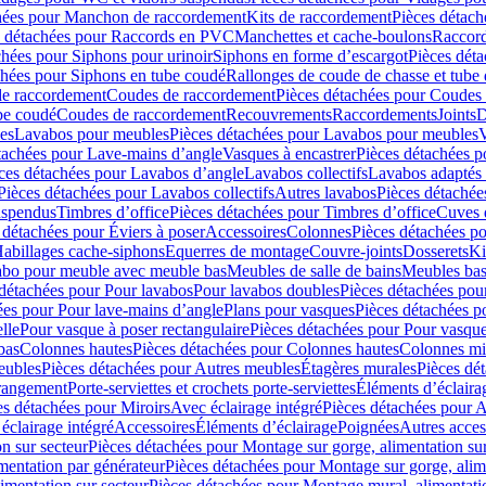
hées pour Manchon de raccordement
Kits de raccordement
Pièces détach
s détachées pour Raccords en PVC
Manchettes et cache-boulons
Raccord
chées pour Siphons pour urinoir
Siphons en forme d’escargot
Pièces dét
chées pour Siphons en tube coudé
Rallonges de coude de chasse et tube 
de raccordement
Coudes de raccordement
Pièces détachées pour Coudes
be coudé
Coudes de raccordement
Recouvrements
Raccordements
Joints
D
es
Lavabos pour meubles
Pièces détachées pour Lavabos pour meubles
V
tachées pour Lave-mains d’angle
Vasques à encastrer
Pièces détachées p
ces détachées pour Lavabos d’angle
Lavabos collectifs
Lavabos adapté
Pièces détachées pour Lavabos collectifs
Autres lavabos
Pièces détachée
uspendus
Timbres dʼoffice
Pièces détachées pour Timbres dʼoffice
Cuves d
 détachées pour Éviers à poser
Accessoires
Colonnes
Pièces détachées p
abillages cache-siphons
Equerres de montage
Couvre-joints
Dosserets
Ki
vabo pour meuble avec meuble bas
Meubles de salle de bains
Meubles bas
 détachées pour Pour lavabos
Pour lavabos doubles
Pièces détachées pou
ées pour Pour lave-mains d’angle
Plans pour vasques
Pièces détachées p
lle
Pour vasque à poser rectangulaire
Pièces détachées pour Pour vasque
bas
Colonnes hautes
Pièces détachées pour Colonnes hautes
Colonnes mi
eubles
Pièces détachées pour Autres meubles
Étagères murales
Pièces dé
 rangement
Porte-serviettes et crochets porte-serviettes
Éléments d’éclaira
es détachées pour Miroirs
Avec éclairage intégré
Pièces détachées pour A
éclairage intégré
Accessoires
Éléments d’éclairage
Poignées
Autres acces
n sur secteur
Pièces détachées pour Montage sur gorge, alimentation sur
mentation par générateur
Pièces détachées pour Montage sur gorge, alim
imentation sur secteur
Pièces détachées pour Montage mural, alimentatio