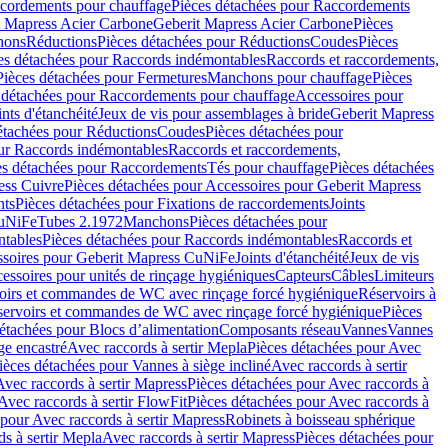
cordements pour chauffage
Pièces détachées pour Raccordements
t Mapress Acier Carbone
Geberit Mapress Acier Carbone
Pièces
hons
Réductions
Pièces détachées pour Réductions
Coudes
Pièces
es détachées pour Raccords indémontables
Raccords et raccordements,
Pièces détachées pour Fermetures
Manchons pour chauffage
Pièces
 détachées pour Raccordements pour chauffage
Accessoires pour
ints d'étanchéité
Jeux de vis pour assemblages à bride
Geberit Mapress
étachées pour Réductions
Coudes
Pièces détachées pour
ur Raccords indémontables
Raccords et raccordements,
es détachées pour Raccordements
Tés pour chauffage
Pièces détachées
ess Cuivre
Pièces détachées pour Accessoires pour Geberit Mapress
nts
Pièces détachées pour Fixations de raccordements
Joints
CuNiFe
Tubes 2.1972
Manchons
Pièces détachées pour
tables
Pièces détachées pour Raccords indémontables
Raccords et
soires pour Geberit Mapress CuNiFe
Joints d'étanchéité
Jeux de vis
essoires pour unités de rinçage hygiéniques
Capteurs
Câbles
Limiteurs
voirs et commandes de WC avec rinçage forcé hygiénique
Réservoirs à
éservoirs et commandes de WC avec rinçage forcé hygiénique
Pièces
étachées pour Blocs d’alimentation
Composants réseau
Vannes
Vannes
ge encastré
Avec raccords à sertir Mepla
Pièces détachées pour Avec
ièces détachées pour Vannes à siège incliné
Avec raccords à sertir
Avec raccords à sertir Mapress
Pièces détachées pour Avec raccords à
Avec raccords à sertir FlowFit
Pièces détachées pour Avec raccords à
 pour Avec raccords à sertir Mapress
Robinets à boisseau sphérique
s à sertir Mepla
Avec raccords à sertir Mapress
Pièces détachées pour