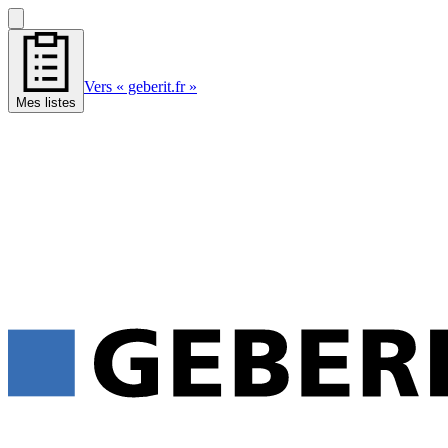
Vers « geberit.fr »
Mes listes