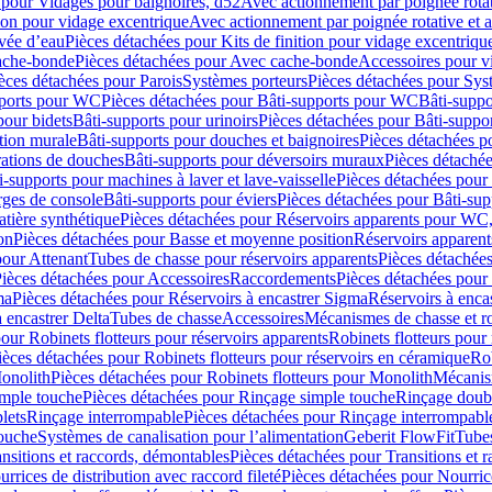
 pour Vidages pour baignoires, d52
Avec actionnement par poignée rota
tion pour vidage excentrique
Avec actionnement par poignée rotative et a
ivée d’eau
Pièces détachées pour Kits de finition pour vidage excentrique
ache-bonde
Pièces détachées pour Avec cache-bonde
Accessoires pour v
èces détachées pour Parois
Systèmes porteurs
Pièces détachées pour Sys
pports pour WC
Pièces détachées pour Bâti-supports pour WC
Bâti-suppo
pour bidets
Bâti-supports pour urinoirs
Pièces détachées pour Bâti-suppor
tion murale
Bâti-supports pour douches et baignoires
Pièces détachées p
rations de douches
Bâti-supports pour déversoirs muraux
Pièces détaché
i-supports pour machines à laver et lave-vaisselle
Pièces détachées pour 
rges de console
Bâti-supports pour éviers
Pièces détachées pour Bâti-sup
tière synthétique
Pièces détachées pour Réservoirs apparents pour WC,
on
Pièces détachées pour Basse et moyenne position
Réservoirs apparent
pour Attenant
Tubes de chasse pour réservoirs apparents
Pièces détachées
ièces détachées pour Accessoires
Raccordements
Pièces détachées pou
ma
Pièces détachées pour Réservoirs à encastrer Sigma
Réservoirs à enc
 encastrer Delta
Tubes de chasse
Accessoires
Mécanismes de chasse et rob
our Robinets flotteurs pour réservoirs apparents
Robinets flotteurs pour 
ièces détachées pour Robinets flotteurs pour réservoirs en céramique
Rob
Monolith
Pièces détachées pour Robinets flotteurs pour Monolith
Mécanis
imple touche
Pièces détachées pour Rinçage simple touche
Rinçage doub
lets
Rinçage interrompable
Pièces détachées pour Rinçage interrompabl
touche
Systèmes de canalisation pour l’alimentation
Geberit FlowFit
Tube
nsitions et raccords, démontables
Pièces détachées pour Transitions et 
rrices de distribution avec raccord fileté
Pièces détachées pour Nourrice