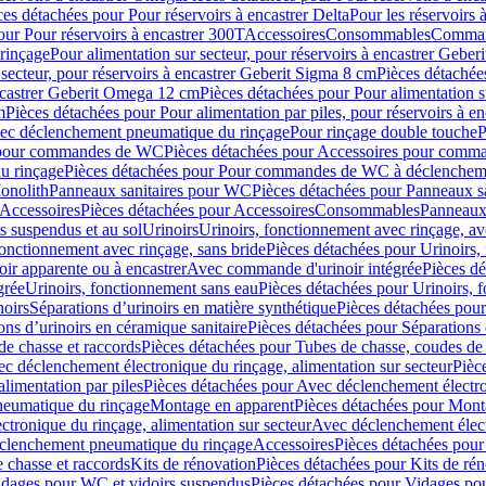
ces détachées pour Pour réservoirs à encastrer Delta
Pour les réservoirs 
our Pour réservoirs à encastrer 300T
Accessoires
Consommables
Command
rinçage
Pour alimentation sur secteur, pour réservoirs à encastrer Gebe
 secteur, pour réservoirs à encastrer Geberit Sigma 8 cm
Pièces détachées
encastrer Geberit Omega 12 cm
Pièces détachées pour Pour alimentation s
m
Pièces détachées pour Pour alimentation par piles, pour réservoirs à 
c déclenchement pneumatique du rinçage
Pour rinçage double touche
P
 pour commandes de WC
Pièces détachées pour Accessoires pour com
u rinçage
Pièces détachées pour Pour commandes de WC à déclencheme
onolith
Panneaux sanitaires pour WC
Pièces détachées pour Panneaux s
Accessoires
Pièces détachées pour Accessoires
Consommables
Panneaux 
s suspendus et au sol
Urinoirs
Urinoirs, fonctionnement avec rinçage, av
fonctionnement avec rinçage, sans bride
Pièces détachées pour Urinoirs,
ir apparente ou à encastrer
Avec commande d'urinoir intégrée
Pièces d
grée
Urinoirs, fonctionnement sans eau
Pièces détachées pour Urinoirs, 
noirs
Séparations d’urinoirs en matière synthétique
Pièces détachées pour
ons d’urinoirs en céramique sanitaire
Pièces détachées pour Séparations 
de chasse et raccords
Pièces détachées pour Tubes de chasse, coudes de 
c déclenchement électronique du rinçage, alimentation sur secteur
Pièc
limentation par piles
Pièces détachées pour Avec déclenchement électron
neumatique du rinçage
Montage en apparent
Pièces détachées pour Mont
tronique du rinçage, alimentation sur secteur
Avec déclenchement électr
clenchement pneumatique du rinçage
Accessoires
Pièces détachées pour
 chasse et raccords
Kits de rénovation
Pièces détachées pour Kits de ré
dages pour WC et vidoirs suspendus
Pièces détachées pour Vidages po