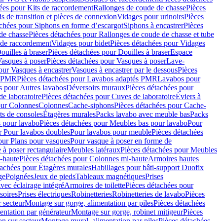
ées pour Kits de raccordement
Rallonges de coude de chasse
Pièces
s de transition et pièces de connexion
Vidages pour urinoirs
Pièces
achées pour Siphons en forme d’escargot
Siphons à encastrer
Pièces
de chasse
Pièces détachées pour Rallonges de coude de chasse et tube
 de raccordement
Vidages pour bidet
Pièces détachées pour Vidages
ouilles à braser
Pièces détachées pour Douilles à braser
Espace
asques à poser
Pièces détachées pour Vasques à poser
Lave-
our Vasques à encastrer
Vasques à encastrer par le dessous
Pièces
s PMR
Pièces détachées pour Lavabos adaptés PMR
Lavabos pour
s pour Autres lavabos
Déversoirs muraux
Pièces détachées pour
e laboratoire
Pièces détachées pour Cuves de laboratoire
Éviers à
our Colonnes
Colonnes
Cache-siphons
Pièces détachées pour Cache-
ts de consoles
Étagères murales
Packs lavabo avec meuble bas
Packs
 pour lavabo
Pièces détachées pour Meubles bas pour lavabo
Pour
r Pour lavabos doubles
Pour lavabos pour meuble
Pièces détachées
our Plans pour vasques
Pour vasque à poser en forme de
 à poser rectangulaire
Meubles latéraux
Pièces détachées pour Meubles
-haute
Pièces détachées pour Colonnes mi-haute
Armoires hautes
tachées pour Étagères murales
Habillages pour bâti-support Duofix
ge
Poignées
Jeux de pieds
Tableaux magnétiques
Prises
vec éclairage intégré
Armoires de toilette
Pièces détachées pour
soires
Prises électriques
Robinetteries
Robinetteries de lavabo
Pièces
 secteur
Montage sur gorge, alimentation par piles
Pièces détachées
entation par générateur
Montage sur gorge, robinet mitigeur
Pièces
n sur secteur
Montage mural, alimentation par piles
Pièces détachées