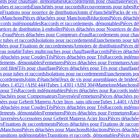
cords pour chauffage, démontables
Raccordements pour chauffage
Pièces
ubes et raccords
Étanchéités pour raccords
Recouvrements pour tubes
Re
on
Fixations pour nourrice de distribution
Joints d’étanchéité
Packs de vis
ds
Manchons
Pièces détachées pour Manchons
Réductions
Pièces détaché
ccords indémontables
Raccords et raccordements, démontables
Pièces dé
rrices de distribution à emboîter
Pièces détachées pour Nourrices de dis
 d'eau
Pièces détachées pour Compteurs d'eau
Raccordements pour chau
r tubes et raccords
Isolations pour raccordements
Etanchements pour tube
chées pour Fixations de raccordements
Armoires de distribution
Pièces dé
eau potable
Tubes multicouches pour chauffage
Raccords
Pièces détaché
 détachées pour Coudes
Tés
Pièces détachées pour Tés
Raccords indémon
rdements, démontables
Fermetures
Pièces détachées pour Fermetures
Appl
ord fileté
Tés pour chauffage
Pièces détachées pour Tés pour chauffage
ns pour tubes et raccords
Isolations pour raccordements
Etanchements pour
raccordements
Joints d'étanchéité
Jeux de vis pour assemblages de brides
G
ubes 1.4521 (AISI 444)
Tubes 1.4301 (AISI 304)
Mamelons
Manchons
 pour Tés
Raccords indémontables
Pièces détachées pour Raccords indé
détachées pour Compensateurs
Traversées
Fermetures
Pièces détachées po
hées pour Geberit Mapress Acier Inox, sans silicone
Tubes 1.4401 (AISI
 détachées pour Coudes
Tés
Pièces détachées pour Tés
Raccords indémon
rdements, démontables
Fermetures
Pièces détachées pour Fermetures
Racc
raversées
Accessoires pour Geberit Mapress Acier Inox
Pièces détachée
es
Fixations de raccordements
Pièces détachées pour Fixations de racco
s
Manchons
Pièces détachées pour Manchons
Réductions
Pièces détachée
ransitions indémontables
Transitions et raccords, démontables
Pièces dét