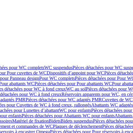
chées pour WC complets
WC suspendus
Pièces détachées pour WC susp
pour Pour cuvettes de WC
Dispositifs d’appoint pour WC
Pièces détaché
 pour Panneau design
Pour WC complets
Pièces détachées pour Pour W
Pour abattants WC
Pièces détachées pour Pour abattants WC
Pour abatt
es détachées pour WC à fond creux
WC au sol
Pièces détachées pour W
 détachées pour WC à fond creux
Réservoirs apparents pour WC, en cér
adaptés PMR
Pièces détachées pour WC adaptés PMR
Cuvettes de WC 
ées pour Cuvettes de WC à fond creux, rallongés
Abattants WC adapt
tachées pour Lunettes d’abattant
WC pour enfants
Pièces détachées pou
our enfants
Pièces détachées pour Abattants WC pour enfants
Abattant
ssoires
Matériel de fixation
Bidets
Bidets suspendus
Pièces détachées pou
hement et commandes de WC
Plaques de déclenchement
Pièces détachée
servoirs à encastrer Omega
Pièces détachées pour Pour réservoirs à enc