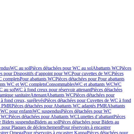
endus
WC au sol
Pièces détachées pour WC au sol
Abattants WC
Pièces
es pour Dispositifs d’appoint pour WC
Pour cuvettes de WC
Pièces
C complets
Pour abattants WC
Pièces détachées pour Pour abattants
ants WC et WC complets
Consommables
WC et abattants WC
WC
C au sol
WC à fond creux pour réservoir attenant
Pièces détachées
amique sanitaire
Attenant
Abattants WC
Pièces détachées pour
à fond creux, surélevés
Pièces détachées pour Cuvettes de WC à fond
és PMR
Pièces détachées pour Abattants WC adaptés PMR
Abattants
r WC pour enfants
WC suspendus
Pièces détachées pour WC
s WC
Pièces détachées pour Abattants WC
Lunettes d’abattant
Pièces
r Bidets suspendus
Bidets au sol
Pièces détachées pour Bidets au
s pour Plaques de déclenchement
Pour réservoirs à encastrer
astrer Omega
Pour réservoirs à encastrer Kappa
Pièces détachées pour