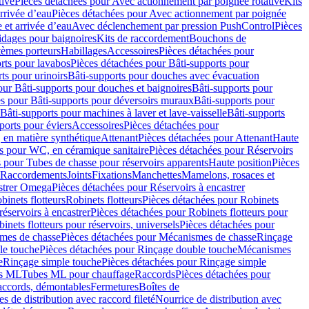
tive
Pièces détachées pour Avec actionnement par poignée rotative
Kits
rrivée d’eau
Pièces détachées pour Avec actionnement par poignée
 et arrivée d’eau
Avec déclenchement par pression PushControl
Pièces
idages pour baignoires
Kits de raccordement
Bouchons de
tèmes porteurs
Habillages
Accessoires
Pièces détachées pour
rts pour lavabos
Pièces détachées pour Bâti-supports pour
ts pour urinoirs
Bâti-supports pour douches avec évacuation
our Bâti-supports pour douches et baignoires
Bâti-supports pour
es pour Bâti-supports pour déversoirs muraux
Bâti-supports pour
Bâti-supports pour machines à laver et lave-vaisselle
Bâti-supports
ports pour éviers
Accessoires
Pièces détachées pour
 en matière synthétique
Attenant
Pièces détachées pour Attenant
Haute
s pour WC, en céramique sanitaire
Pièces détachées pour Réservoirs
 pour Tubes de chasse pour réservoirs apparents
Haute position
Pièces
r Raccordements
Joints
Fixations
Manchettes
Mamelons, rosaces et
astrer Omega
Pièces détachées pour Réservoirs à encastrer
inets flotteurs
Robinets flotteurs
Pièces détachées pour Robinets
réservoirs à encastrer
Pièces détachées pour Robinets flotteurs pour
inets flotteurs pour réservoirs, universels
Pièces détachées pour
mes de chasse
Pièces détachées pour Mécanismes de chasse
Rinçage
le touche
Pièces détachées pour Rinçage double touche
Mécanismes
e
Rinçage simple touche
Pièces détachées pour Rinçage simple
s ML
Tubes ML pour chauffage
Raccords
Pièces détachées pour
raccords, démontables
Fermetures
Boîtes de
s de distribution avec raccord fileté
Nourrice de distribution avec