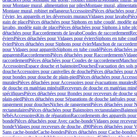
pour Montage mural, alimentation par piles
Montage mural, alimentati
Montage mural, robinet mélangeur
Accessoires
Pièces détachées pour 
l’évier, les appareils et les déversoirs muraux
Vidages pour lavabo
Pièc
gain de place
Pièces détachées pour Siphons en tube coudé, modèle ga
lavabo, modèle gain de place
Pièces détachées pour Siphons à tube pl
détachées pour Raccordements de lavabo
Coudes de raccordement
Rec
éviers
Pièces détachées pour Vidages pour éviers
Siphons en tube cou
évier
Pièces détachées pour Siphons pour évier
Manchon de raccordem
pour Vidages pour appareils
Siphons en tube coudé
Pièces détachées p
apparents
Raccordements
Pièces détachées pour Raccordements
Vidage
raccordement
Pièces détachées pour Coudes de raccordement
Manchon
Accessoires
Espace douche et baignoire
Douches
Évacuation des sols 
douche
Accessoires pour canivelles de douche
Pièces détachées pour A
pour bondes pour douche de plain-pied
Pièces détachées pour Accesso
murales
Pièces détachées pour Accessoires pour évacuations murales
R
de douche en matériau minéral
Receveurs de douche en matériau miné
spécifiques
Pièces détachées pour Bondes pour receveurs de douche s
plain-pied
Pièces détachées pour Séparations de douche latérales pour
rangement pour douches
Niches de rangement
Pièces détachées pour 
rectangulaires
Pièces détachées pour Baignoires rectangulaires
Baignoi
bébés
Accessoires
Kits de réparation
Raccordements des appareils pour 
bonde
Pièces détachées pour Avec cache-bonde
Vidages pour receveur
bonde
Vidages pour receveurs de douche, d90
Pièces détachées pour 
Sans cache-bonde
Cache-bondes
Pièces détachées pour Cache-bondes