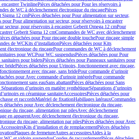
à encastrer Twinline
Pièces détachées pour Pour les réservoirs à
es de WC à déclenchement électronique du rinçage
Pièces
rit Sigma 12 cm
Pièces détachées pour Pour alimentation sur secteur,
 pour Pour alimentation sur secteur, pour réservoirs à encastrer
ur secteur, pour réservoirs à encastrer Geberit Omega 12 cm
Pour
encastrer Geberit Sigma 12 cm
Commandes de WC avec déclenchement
ièces détachées pour Pour rinçage double touche
Pour rinçage simple
mandes de WC
Kits d’installation
Pièces détachées pour Kits
nt électronique du rinçage
Pour commandes de WC à déclenchement
anitaires pour WC
Pour WC suspendus
Pièces détachées pour Pour
sanitaires pour bidets
Pièces détachées pour Panneaux sanitaires pour
ec bride
Pièces détachées pour Urinoirs, fonctionnement avec rinçage,
 fonctionnement avec rinçage, sans bride
Pour commande d’urinoir
étachées pour Avec commande d'urinoir intégrée
Pour commande
fonctionnement sans eau
Sans abattant
Pièces détachées pour Sans
 Séparations d’urinoirs en matière synthétique
Séparations d’urinoirs
d’urinoirs en céramique sanitaire
Accessoires
Pièces détachées pour
chasse et raccords
Matériel de fixation
Habillages latéraux
Commandes
es détachées pour Avec déclenchement électronique du rinçage,
ique du rinçage, alimentation par piles
Avec déclenchement
age en apparent
Avec déclenchement électronique du rinçage,
onique du rinçage, alimentation par piles
Pièces détachées pour Avec
 Accessoires
Kits d’installation et de remplacement
Pièces détachées
novation
Plaques de fermeture
Autres accessoires
Aides à la
ur WC et vidoirs suspendus
Coudes de raccordement
Pièces détachées