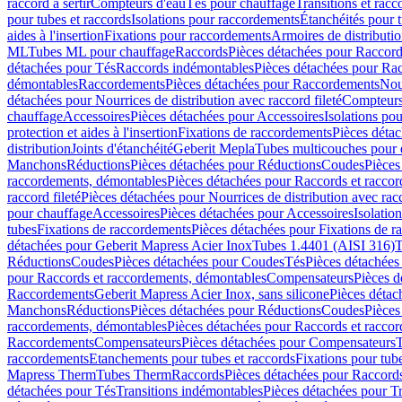
raccord à sertir
Compteurs d'eau
Tés pour chauffage
Transitions et rac
pour tubes et raccords
Isolations pour raccordements
Étanchéités pour t
aides à l'insertion
Fixations pour raccordements
Armoires de distributi
ML
Tubes ML pour chauffage
Raccords
Pièces détachées pour Raccor
détachées pour Tés
Raccords indémontables
Pièces détachées pour Ra
démontables
Raccordements
Pièces détachées pour Raccordements
Nou
détachées pour Nourrices de distribution avec raccord fileté
Compteurs
chauffage
Accessoires
Pièces détachées pour Accessoires
Isolations pou
protection et aides à l'insertion
Fixations de raccordements
Pièces déta
distribution
Joints d'étanchéité
Geberit Mepla
Tubes multicouches pour 
Manchons
Réductions
Pièces détachées pour Réductions
Coudes
Pièces
raccordements, démontables
Pièces détachées pour Raccords et racco
raccord fileté
Pièces détachées pour Nourrices de distribution avec racc
pour chauffage
Accessoires
Pièces détachées pour Accessoires
Isolatio
tubes
Fixations de raccordements
Pièces détachées pour Fixations de 
détachées pour Geberit Mapress Acier Inox
Tubes 1.4401 (AISI 316)
T
Réductions
Coudes
Pièces détachées pour Coudes
Tés
Pièces détachées
pour Raccords et raccordements, démontables
Compensateurs
Pièces 
Raccordements
Geberit Mapress Acier Inox, sans silicone
Pièces détac
Manchons
Réductions
Pièces détachées pour Réductions
Coudes
Pièces
raccordements, démontables
Pièces détachées pour Raccords et racco
Raccordements
Compensateurs
Pièces détachées pour Compensateurs
T
raccordements
Etanchements pour tubes et raccords
Fixations pour tub
Mapress Therm
Tubes Therm
Raccords
Pièces détachées pour Raccord
détachées pour Tés
Transitions indémontables
Pièces détachées pour T