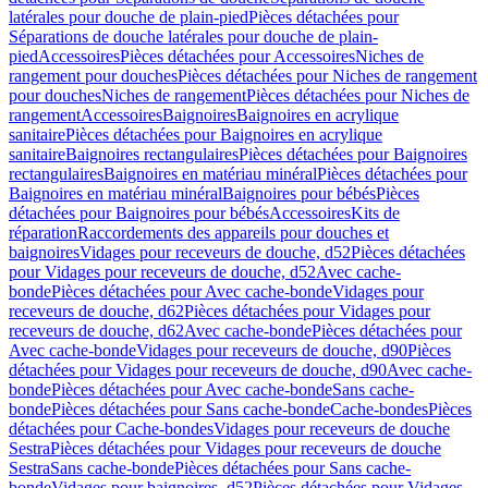
latérales pour douche de plain-pied
Pièces détachées pour
Séparations de douche latérales pour douche de plain-
pied
Accessoires
Pièces détachées pour Accessoires
Niches de
rangement pour douches
Pièces détachées pour Niches de rangement
pour douches
Niches de rangement
Pièces détachées pour Niches de
rangement
Accessoires
Baignoires
Baignoires en acrylique
sanitaire
Pièces détachées pour Baignoires en acrylique
sanitaire
Baignoires rectangulaires
Pièces détachées pour Baignoires
rectangulaires
Baignoires en matériau minéral
Pièces détachées pour
Baignoires en matériau minéral
Baignoires pour bébés
Pièces
détachées pour Baignoires pour bébés
Accessoires
Kits de
réparation
Raccordements des appareils pour douches et
baignoires
Vidages pour receveurs de douche, d52
Pièces détachées
pour Vidages pour receveurs de douche, d52
Avec cache-
bonde
Pièces détachées pour Avec cache-bonde
Vidages pour
receveurs de douche, d62
Pièces détachées pour Vidages pour
receveurs de douche, d62
Avec cache-bonde
Pièces détachées pour
Avec cache-bonde
Vidages pour receveurs de douche, d90
Pièces
détachées pour Vidages pour receveurs de douche, d90
Avec cache-
bonde
Pièces détachées pour Avec cache-bonde
Sans cache-
bonde
Pièces détachées pour Sans cache-bonde
Cache-bondes
Pièces
détachées pour Cache-bondes
Vidages pour receveurs de douche
Sestra
Pièces détachées pour Vidages pour receveurs de douche
Sestra
Sans cache-bonde
Pièces détachées pour Sans cache-
bonde
Vidages pour baignoires, d52
Pièces détachées pour Vidages