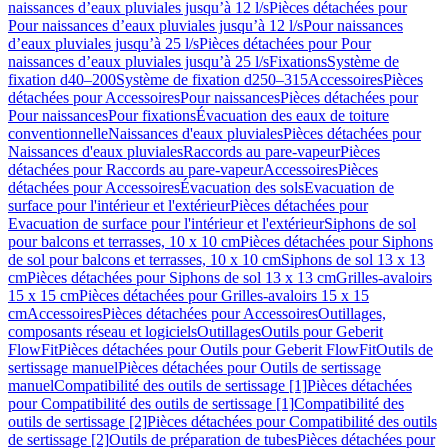
naissances d’eaux pluviales jusqu’à 12 l/s
Pièces détachées pour
Pour naissances d’eaux pluviales jusqu’à 12 l/s
Pour naissances
d’eaux pluviales jusqu’à 25 l/s
Pièces détachées pour Pour
naissances d’eaux pluviales jusqu’à 25 l/s
Fixations
Système de
fixation d40–200
Système de fixation d250–315
Accessoires
Pièces
détachées pour Accessoires
Pour naissances
Pièces détachées pour
Pour naissances
Pour fixations
Évacuation des eaux de toiture
conventionnelle
Naissances d'eaux pluviales
Pièces détachées pour
Naissances d'eaux pluviales
Raccords au pare-vapeur
Pièces
détachées pour Raccords au pare-vapeur
Accessoires
Pièces
détachées pour Accessoires
Évacuation des sols
Evacuation de
surface pour l'intérieur et l'extérieur
Pièces détachées pour
Evacuation de surface pour l'intérieur et l'extérieur
Siphons de sol
pour balcons et terrasses, 10 x 10 cm
Pièces détachées pour Siphons
de sol pour balcons et terrasses, 10 x 10 cm
Siphons de sol 13 x 13
cm
Pièces détachées pour Siphons de sol 13 x 13 cm
Grilles-avaloirs
15 x 15 cm
Pièces détachées pour Grilles-avaloirs 15 x 15
cm
Accessoires
Pièces détachées pour Accessoires
Outillages,
composants réseau et logiciels
Outillages
Outils pour Geberit
FlowFit
Pièces détachées pour Outils pour Geberit FlowFit
Outils de
sertissage manuel
Pièces détachées pour Outils de sertissage
manuel
Compatibilité des outils de sertissage [1]
Pièces détachées
pour Compatibilité des outils de sertissage [1]
Compatibilité des
outils de sertissage [2]
Pièces détachées pour Compatibilité des outils
de sertissage [2]
Outils de préparation de tubes
Pièces détachées pour