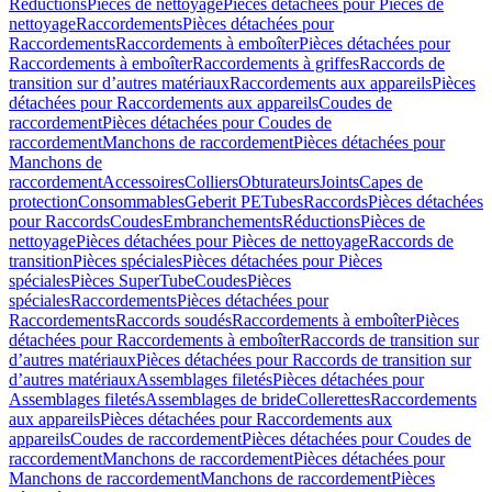
Réductions
Pièces de nettoyage
Pièces détachées pour Pièces de
nettoyage
Raccordements
Pièces détachées pour
Raccordements
Raccordements à emboîter
Pièces détachées pour
Raccordements à emboîter
Raccordements à griffes
Raccords de
transition sur d’autres matériaux
Raccordements aux appareils
Pièces
détachées pour Raccordements aux appareils
Coudes de
raccordement
Pièces détachées pour Coudes de
raccordement
Manchons de raccordement
Pièces détachées pour
Manchons de
raccordement
Accessoires
Colliers
Obturateurs
Joints
Capes de
protection
Consommables
Geberit PE
Tubes
Raccords
Pièces détachées
pour Raccords
Coudes
Embranchements
Réductions
Pièces de
nettoyage
Pièces détachées pour Pièces de nettoyage
Raccords de
transition
Pièces spéciales
Pièces détachées pour Pièces
spéciales
Pièces SuperTube
Coudes
Pièces
spéciales
Raccordements
Pièces détachées pour
Raccordements
Raccords soudés
Raccordements à emboîter
Pièces
détachées pour Raccordements à emboîter
Raccords de transition sur
d’autres matériaux
Pièces détachées pour Raccords de transition sur
d’autres matériaux
Assemblages filetés
Pièces détachées pour
Assemblages filetés
Assemblages de bride
Collerettes
Raccordements
aux appareils
Pièces détachées pour Raccordements aux
appareils
Coudes de raccordement
Pièces détachées pour Coudes de
raccordement
Manchons de raccordement
Pièces détachées pour
Manchons de raccordement
Manchons de raccordement
Pièces