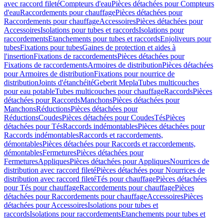
avec raccord fileté
Compteurs d'eau
Pièces détachées pour Compteurs
d'eau
Raccordements pour chauffage
Pièces détachées pour
Raccordements pour chauffage
Accessoires
Pièces détachées pour
Accessoires
Isolations pour tubes et raccords
Isolations pour
raccordements
Etanchements pour tubes et raccords
Enjoliveurs pour
tubes
Fixations pour tubes
Gaines de protection et aides à
l'insertion
Fixations de raccordements
Pièces détachées pour
Fixations de raccordements
Armoires de distribution
Pièces détachées
pour Armoires de distribution
Fixations pour nourrice de
distribution
Joints d'étanchéité
Geberit Mepla
Tubes multicouches
pour eau potable
Tubes multicouches pour chauffage
Raccords
Pièces
détachées pour Raccords
Manchons
Pièces détachées pour
Manchons
Réductions
Pièces détachées pour
Réductions
Coudes
Pièces détachées pour Coudes
Tés
Pièces
détachées pour Tés
Raccords indémontables
Pièces détachées pour
Raccords indémontables
Raccords et raccordements,
démontables
Pièces détachées pour Raccords et raccordements,
démontables
Fermetures
Pièces détachées pour
Fermetures
Appliques
Pièces détachées pour Appliques
Nourrices de
distribution avec raccord fileté
Pièces détachées pour Nourrices de
distribution avec raccord fileté
Tés pour chauffage
Pièces détachées
pour Tés pour chauffage
Raccordements pour chauffage
Pièces
détachées pour Raccordements pour chauffage
Accessoires
Pièces
détachées pour Accessoires
Isolations pour tubes et
raccords
Isolations pour raccordements
Etanchements pour tubes et