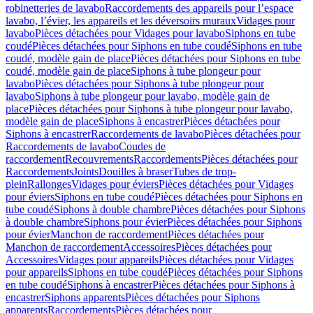
robinetteries de lavabo
Raccordements des appareils pour l’espace
lavabo, l’évier, les appareils et les déversoirs muraux
Vidages pour
lavabo
Pièces détachées pour Vidages pour lavabo
Siphons en tube
coudé
Pièces détachées pour Siphons en tube coudé
Siphons en tube
coudé, modèle gain de place
Pièces détachées pour Siphons en tube
coudé, modèle gain de place
Siphons à tube plongeur pour
lavabo
Pièces détachées pour Siphons à tube plongeur pour
lavabo
Siphons à tube plongeur pour lavabo, modèle gain de
place
Pièces détachées pour Siphons à tube plongeur pour lavabo,
modèle gain de place
Siphons à encastrer
Pièces détachées pour
Siphons à encastrer
Raccordements de lavabo
Pièces détachées pour
Raccordements de lavabo
Coudes de
raccordement
Recouvrements
Raccordements
Pièces détachées pour
Raccordements
Joints
Douilles à braser
Tubes de trop-
plein
Rallonges
Vidages pour éviers
Pièces détachées pour Vidages
pour éviers
Siphons en tube coudé
Pièces détachées pour Siphons en
tube coudé
Siphons à double chambre
Pièces détachées pour Siphons
à double chambre
Siphons pour évier
Pièces détachées pour Siphons
pour évier
Manchon de raccordement
Pièces détachées pour
Manchon de raccordement
Accessoires
Pièces détachées pour
Accessoires
Vidages pour appareils
Pièces détachées pour Vidages
pour appareils
Siphons en tube coudé
Pièces détachées pour Siphons
en tube coudé
Siphons à encastrer
Pièces détachées pour Siphons à
encastrer
Siphons apparents
Pièces détachées pour Siphons
apparents
Raccordements
Pièces détachées pour