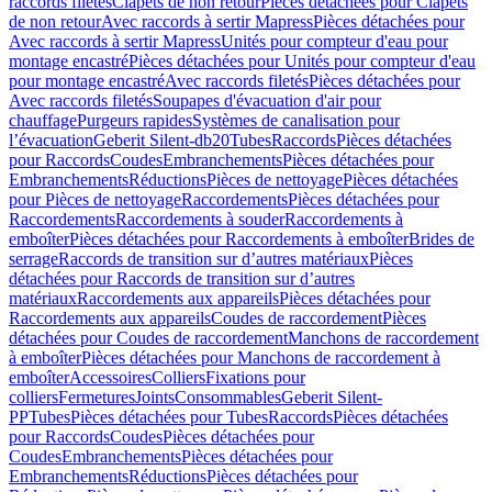
raccords filetés
Clapets de non retour
Pièces détachées pour Clapets
de non retour
Avec raccords à sertir Mapress
Pièces détachées pour
Avec raccords à sertir Mapress
Unités pour compteur d'eau pour
montage encastré
Pièces détachées pour Unités pour compteur d'eau
pour montage encastré
Avec raccords filetés
Pièces détachées pour
Avec raccords filetés
Soupapes d'évacuation d'air pour
chauffage
Purgeurs rapides
Systèmes de canalisation pour
l’évacuation
Geberit Silent-db20
Tubes
Raccords
Pièces détachées
pour Raccords
Coudes
Embranchements
Pièces détachées pour
Embranchements
Réductions
Pièces de nettoyage
Pièces détachées
pour Pièces de nettoyage
Raccordements
Pièces détachées pour
Raccordements
Raccordements à souder
Raccordements à
emboîter
Pièces détachées pour Raccordements à emboîter
Brides de
serrage
Raccords de transition sur d’autres matériaux
Pièces
détachées pour Raccords de transition sur d’autres
matériaux
Raccordements aux appareils
Pièces détachées pour
Raccordements aux appareils
Coudes de raccordement
Pièces
détachées pour Coudes de raccordement
Manchons de raccordement
à emboîter
Pièces détachées pour Manchons de raccordement à
emboîter
Accessoires
Colliers
Fixations pour
colliers
Fermetures
Joints
Consommables
Geberit Silent-
PP
Tubes
Pièces détachées pour Tubes
Raccords
Pièces détachées
pour Raccords
Coudes
Pièces détachées pour
Coudes
Embranchements
Pièces détachées pour
Embranchements
Réductions
Pièces détachées pour