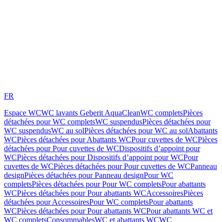
FR
Espace WC
WC lavants Geberit AquaClean
WC complets
Pièces
détachées pour WC complets
WC suspendus
Pièces détachées pour
WC suspendus
WC au sol
Pièces détachées pour WC au sol
Abattants
WC
Pièces détachées pour Abattants WC
Pour cuvettes de WC
Pièces
détachées pour Pour cuvettes de WC
Dispositifs d’appoint pour
WC
Pièces détachées pour Dispositifs d’appoint pour WC
Pour
cuvettes de WC
Pièces détachées pour Pour cuvettes de WC
Panneau
design
Pièces détachées pour Panneau design
Pour WC
complets
Pièces détachées pour Pour WC complets
Pour abattants
WC
Pièces détachées pour Pour abattants WC
Accessoires
Pièces
détachées pour Accessoires
Pour WC complets
Pour abattants
WC
Pièces détachées pour Pour abattants WC
Pour abattants WC et
WC complets
Consommables
WC et abattants WC
WC