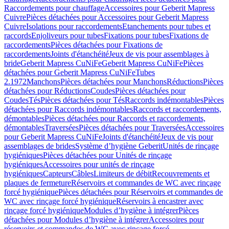
Raccordements pour chauffage
Accessoires pour Geberit Mapress
Cuivre
Pièces détachées pour Accessoires pour Geberit Mapress
Cuivre
Isolations pour raccordements
Etanchements pour tubes et
raccords
Enjoliveurs pour tubes
Fixations pour tubes
Fixations de
raccordements
Pièces détachées pour Fixations de
raccordements
Joints d'étanchéité
Jeux de vis pour assemblages à
bride
Geberit Mapress CuNiFe
Geberit Mapress CuNiFe
Pièces
détachées pour Geberit Mapress CuNiFe
Tubes
2.1972
Manchons
Pièces détachées pour Manchons
Réductions
Pièces
détachées pour Réductions
Coudes
Pièces détachées pour
Coudes
Tés
Pièces détachées pour Tés
Raccords indémontables
Pièces
détachées pour Raccords indémontables
Raccords et raccordements,
démontables
Pièces détachées pour Raccords et raccordements,
démontables
Traversées
Pièces détachées pour Traversées
Accessoires
pour Geberit Mapress CuNiFe
Joints d'étanchéité
Jeux de vis pour
assemblages de brides
Système d’hygiène Geberit
Unités de rinçage
hygiéniques
Pièces détachées pour Unités de rinçage
hygiéniques
Accessoires pour unités de rinçage
hygiéniques
Capteurs
Câbles
Limiteurs de débit
Recouvrements et
plaques de fermeture
Réservoirs et commandes de WC avec rinçage
forcé hygiénique
Pièces détachées pour Réservoirs et commandes de
WC avec rinçage forcé hygiénique
Réservoirs à encastrer avec
rinçage forcé hygiénique
Modules d’hygiène à intégrer
Pièces
détachées pour Modules d’hygiène à intégrer
Accessoires pour
réservoirs et commandes de WC avec rinçage forcé