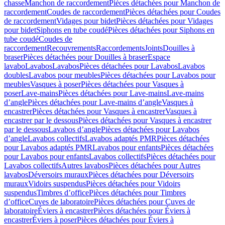
chasse
Manchon de raccordement
Pièces détachées pour Manchon de
raccordement
Coudes de raccordement
Pièces détachées pour Coudes
de raccordement
Vidages pour bidet
Pièces détachées pour Vidages
pour bidet
Siphons en tube coudé
Pièces détachées pour Siphons en
tube coudé
Coudes de
raccordement
Recouvrements
Raccordements
Joints
Douilles à
braser
Pièces détachées pour Douilles à braser
Espace
lavabo
Lavabos
Lavabos
Pièces détachées pour Lavabos
Lavabos
doubles
Lavabos pour meubles
Pièces détachées pour Lavabos pour
meubles
Vasques à poser
Pièces détachées pour Vasques à
poser
Lave-mains
Pièces détachées pour Lave-mains
Lave-mains
d’angle
Pièces détachées pour Lave-mains d’angle
Vasques à
encastrer
Pièces détachées pour Vasques à encastrer
Vasques à
encastrer par le dessous
Pièces détachées pour Vasques à encastrer
par le dessous
Lavabos d’angle
Pièces détachées pour Lavabos
d’angle
Lavabos collectifs
Lavabos adaptés PMR
Pièces détachées
pour Lavabos adaptés PMR
Lavabos pour enfants
Pièces détachées
pour Lavabos pour enfants
Lavabos collectifs
Pièces détachées pour
Lavabos collectifs
Autres lavabos
Pièces détachées pour Autres
lavabos
Déversoirs muraux
Pièces détachées pour Déversoirs
muraux
Vidoirs suspendus
Pièces détachées pour Vidoirs
suspendus
Timbres dʼoffice
Pièces détachées pour Timbres
dʼoffice
Cuves de laboratoire
Pièces détachées pour Cuves de
laboratoire
Éviers à encastrer
Pièces détachées pour Éviers à
encastrer
Éviers à poser
Pièces détachées pour Éviers à