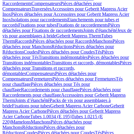
Raccordements
Compensateurs
Pièces détachées pour
Compensateurs
Traversées
Accessoires pour Geberit Mapress Acier
Inox
Pièces détachées pour Accessoires pour Geberit Mapress Acier
Inox
Isolations pour raccordements
Etanchements pour tubes et
raccords
Fixations pour tubes
Fixations de raccordements
Pièces
détachées pour Fixations de raccordements
Joints d'étanchéité
Jeux de
vis pour assemblages à bride
Geberit Mapress Therm
Tubes
Therm
Raccords
Pièces détachées pour Raccords
Manchons
Pièces
détachées pour Manchons
Réductions
Pièces détachées pour
Réductions
Coudes
Pièces détachées pour Coudes
Tés
Pièces
détachées pour Tés
Transitions indémontables
Pièces détachées pour
Transitions indémontables
Transitions et raccords, démontables
Pièces
détachées pour Transitions et raccords,
démontables
Compensateurs
Pièces détachées pour
Compensateurs
Fermetures
Pièces détachées pour Fermetures
Tés
pour chauffage
Pièces détachées pour Tés pour
chauffage
Raccordements pour chauffage
Pièces détachées pour
Raccordements pour chauffage
Accessoires pour Geberit Mapress
Therm
Joints d’étanchéité
Packs de vis pour assemblages à
bride
Fixations pour tubes
Geberit Mapress Acier Carbone
Geberit
Mapress Acier Carbone
Pièces détachées pour Geberit Mapress
Acier Carbone
Tubes 1.0034 (E 195)
Tubes 1.0215 (E
220)
Mamelons
Manchons
Pièces détachées pour
Manchons
Réductions
Pièces détachées pour
Réductions
Coudes
Pièces détachées pour Coudes
Tés
Pièces