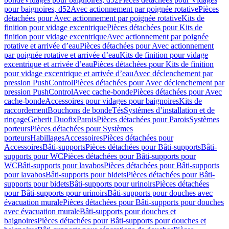
pour baignoires, d52
Avec actionnement par poignée rotative
Pièces
détachées pour Avec actionnement par poignée rotative
Kits de
finition pour vidage excentrique
Pièces détachées pour Kits de
finition pour vidage excentrique
Avec actionnement par poignée
rotative et arrivée d’eau
Pièces détachées pour Avec actionnement
par poignée rotative et arrivée d’eau
Kits de finition pour vidage
excentrique et arrivée d’eau
Pièces détachées pour Kits de finition
pour vidage excentrique et arrivée d’eau
Avec déclenchement par
pression PushControl
Pièces détachées pour Avec déclenchement par
pression PushControl
Avec cache-bonde
Pièces détachées pour Avec
cache-bonde
Accessoires pour vidages pour baignoires
Kits de
raccordement
Bouchons de bonde
Tés
Systèmes d’installation et de
rinçage
Geberit Duofix
Parois
Pièces détachées pour Parois
Systèmes
porteurs
Pièces détachées pour Systèmes
porteurs
Habillages
Accessoires
Pièces détachées pour
Accessoires
Bâti-supports
Pièces détachées pour Bâti-supports
Bâti-
supports pour WC
Pièces détachées pour Bâti-supports pour
WC
Bâti-supports pour lavabos
Pièces détachées pour Bâti-supports
pour lavabos
Bâti-supports pour bidets
Pièces détachées pour Bâti-
supports pour bidets
Bâti-supports pour urinoirs
Pièces détachées
pour Bâti-supports pour urinoirs
Bâti-supports pour douches avec
évacuation murale
Pièces détachées pour Bâti-supports pour douches
avec évacuation murale
Bâti-supports pour douches et
baignoires
Pièces détachées pour Bâti-supports pour douches et