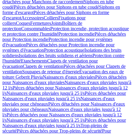
détachées pour Manchons de raccordement
Siphons en tube
coudé
Pièces détachées pour Siphons en tube coudé
Siphons en
forme d'escargot
Pièces détachées pour Siphons en forme
d'escargot
Accessoires
Colliers
Fixations pour
colliers
Coques
Fermetures
Joints
Boîtiers de
protection
Consommables
Protection incendie, protection acoustique
et protection contre l'humidité
Protection incendie
Pièces détachées
pour Protection incendie
Protection incendie pour systèmes
d'évacuation
Pièces détachées pour Protection incendie pour
systèmes d'évacuation
Protection acoustique
Isolations des bruits
solidiens
Isolations des bruits solidiens et aériens
Protection contre
l'humidité
Etanchements
Clapets de ventilation pour
évacuation
Clapets de ventilation
Pièces détachées pour Clapets de
ventilation
Soupapes de retenue d'énergie
Évacuation des eaux de
toiture Geberit Pluvia
Naissances d'eaux pluviales
Pièces détachées
pour Naissances d'eaux pluviales
Naissances d'eaux pluviales jusqu'à
12 l/s
Pièces détachées pour Naissances d'eaux pluviales jusqu'à 12
l/s
Naissances d'eaux pluviales jusqu'à 25 l/s
Pièces détachées pour
Naissances d'eaux pluviales jusqu'à 25 l/s
Naissances d'eaux
pluviales pour chéneaux
Pièces détachées pour Naissances d'eaux
pluviales pour chéneaux
Naissances d'eaux pluviales jusqu'à 12
l/s
Pièces détachées pour Naissances d'eaux pluviales jusqu'à 12
l/s
Naissances d'eaux pluviales jusqu'à 25 l/s
Pièces détachées pour
Naissances d'eaux pluviales jusqu'à 25 l/s
Trop-pleins de
sécurité
Pièces détachées pour Trop-pleins de sécurité
Pour