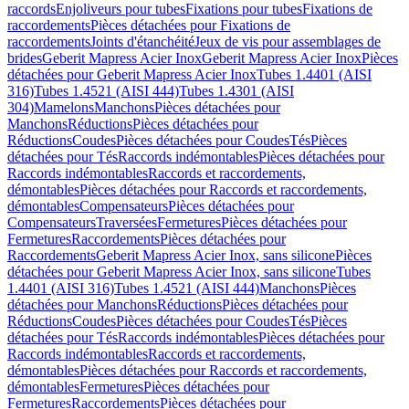
raccords
Enjoliveurs pour tubes
Fixations pour tubes
Fixations de
raccordements
Pièces détachées pour Fixations de
raccordements
Joints d'étanchéité
Jeux de vis pour assemblages de
brides
Geberit Mapress Acier Inox
Geberit Mapress Acier Inox
Pièces
détachées pour Geberit Mapress Acier Inox
Tubes 1.4401 (AISI
316)
Tubes 1.4521 (AISI 444)
Tubes 1.4301 (AISI
304)
Mamelons
Manchons
Pièces détachées pour
Manchons
Réductions
Pièces détachées pour
Réductions
Coudes
Pièces détachées pour Coudes
Tés
Pièces
détachées pour Tés
Raccords indémontables
Pièces détachées pour
Raccords indémontables
Raccords et raccordements,
démontables
Pièces détachées pour Raccords et raccordements,
démontables
Compensateurs
Pièces détachées pour
Compensateurs
Traversées
Fermetures
Pièces détachées pour
Fermetures
Raccordements
Pièces détachées pour
Raccordements
Geberit Mapress Acier Inox, sans silicone
Pièces
détachées pour Geberit Mapress Acier Inox, sans silicone
Tubes
1.4401 (AISI 316)
Tubes 1.4521 (AISI 444)
Manchons
Pièces
détachées pour Manchons
Réductions
Pièces détachées pour
Réductions
Coudes
Pièces détachées pour Coudes
Tés
Pièces
détachées pour Tés
Raccords indémontables
Pièces détachées pour
Raccords indémontables
Raccords et raccordements,
démontables
Pièces détachées pour Raccords et raccordements,
démontables
Fermetures
Pièces détachées pour
Fermetures
Raccordements
Pièces détachées pour