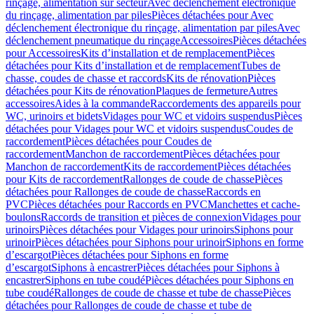
rinçage, alimentation sur secteur
Avec déclenchement électronique
du rinçage, alimentation par piles
Pièces détachées pour Avec
déclenchement électronique du rinçage, alimentation par piles
Avec
déclenchement pneumatique du rinçage
Accessoires
Pièces détachées
pour Accessoires
Kits d’installation et de remplacement
Pièces
détachées pour Kits d’installation et de remplacement
Tubes de
chasse, coudes de chasse et raccords
Kits de rénovation
Pièces
détachées pour Kits de rénovation
Plaques de fermeture
Autres
accessoires
Aides à la commande
Raccordements des appareils pour
WC, urinoirs et bidets
Vidages pour WC et vidoirs suspendus
Pièces
détachées pour Vidages pour WC et vidoirs suspendus
Coudes de
raccordement
Pièces détachées pour Coudes de
raccordement
Manchon de raccordement
Pièces détachées pour
Manchon de raccordement
Kits de raccordement
Pièces détachées
pour Kits de raccordement
Rallonges de coude de chasse
Pièces
détachées pour Rallonges de coude de chasse
Raccords en
PVC
Pièces détachées pour Raccords en PVC
Manchettes et cache-
boulons
Raccords de transition et pièces de connexion
Vidages pour
urinoirs
Pièces détachées pour Vidages pour urinoirs
Siphons pour
urinoir
Pièces détachées pour Siphons pour urinoir
Siphons en forme
d’escargot
Pièces détachées pour Siphons en forme
d’escargot
Siphons à encastrer
Pièces détachées pour Siphons à
encastrer
Siphons en tube coudé
Pièces détachées pour Siphons en
tube coudé
Rallonges de coude de chasse et tube de chasse
Pièces
détachées pour Rallonges de coude de chasse et tube de