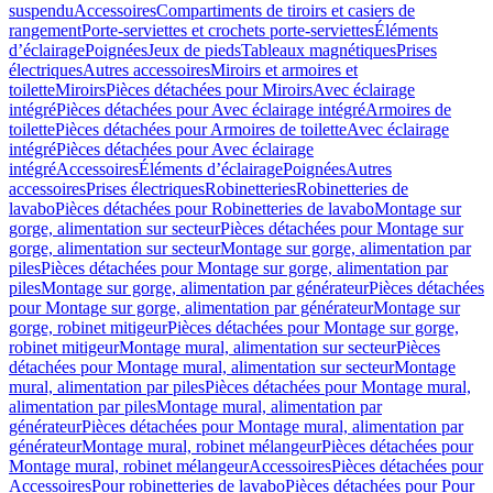
suspendu
Accessoires
Compartiments de tiroirs et casiers de
rangement
Porte-serviettes et crochets porte-serviettes
Éléments
d’éclairage
Poignées
Jeux de pieds
Tableaux magnétiques
Prises
électriques
Autres accessoires
Miroirs et armoires et
toilette
Miroirs
Pièces détachées pour Miroirs
Avec éclairage
intégré
Pièces détachées pour Avec éclairage intégré
Armoires de
toilette
Pièces détachées pour Armoires de toilette
Avec éclairage
intégré
Pièces détachées pour Avec éclairage
intégré
Accessoires
Éléments d’éclairage
Poignées
Autres
accessoires
Prises électriques
Robinetteries
Robinetteries de
lavabo
Pièces détachées pour Robinetteries de lavabo
Montage sur
gorge, alimentation sur secteur
Pièces détachées pour Montage sur
gorge, alimentation sur secteur
Montage sur gorge, alimentation par
piles
Pièces détachées pour Montage sur gorge, alimentation par
piles
Montage sur gorge, alimentation par générateur
Pièces détachées
pour Montage sur gorge, alimentation par générateur
Montage sur
gorge, robinet mitigeur
Pièces détachées pour Montage sur gorge,
robinet mitigeur
Montage mural, alimentation sur secteur
Pièces
détachées pour Montage mural, alimentation sur secteur
Montage
mural, alimentation par piles
Pièces détachées pour Montage mural,
alimentation par piles
Montage mural, alimentation par
générateur
Pièces détachées pour Montage mural, alimentation par
générateur
Montage mural, robinet mélangeur
Pièces détachées pour
Montage mural, robinet mélangeur
Accessoires
Pièces détachées pour
Accessoires
Pour robinetteries de lavabo
Pièces détachées pour Pour