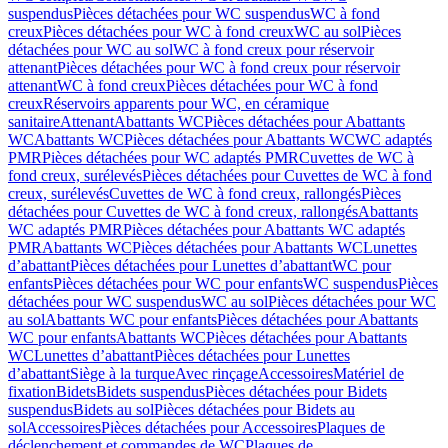
suspendus
Pièces détachées pour WC suspendus
WC à fond
creux
Pièces détachées pour WC à fond creux
WC au sol
Pièces
détachées pour WC au sol
WC à fond creux pour réservoir
attenant
Pièces détachées pour WC à fond creux pour réservoir
attenant
WC à fond creux
Pièces détachées pour WC à fond
creux
Réservoirs apparents pour WC, en céramique
sanitaire
Attenant
Abattants WC
Pièces détachées pour Abattants
WC
Abattants WC
Pièces détachées pour Abattants WC
WC adaptés
PMR
Pièces détachées pour WC adaptés PMR
Cuvettes de WC à
fond creux, surélevés
Pièces détachées pour Cuvettes de WC à fond
creux, surélevés
Cuvettes de WC à fond creux, rallongés
Pièces
détachées pour Cuvettes de WC à fond creux, rallongés
Abattants
WC adaptés PMR
Pièces détachées pour Abattants WC adaptés
PMR
Abattants WC
Pièces détachées pour Abattants WC
Lunettes
d’abattant
Pièces détachées pour Lunettes d’abattant
WC pour
enfants
Pièces détachées pour WC pour enfants
WC suspendus
Pièces
détachées pour WC suspendus
WC au sol
Pièces détachées pour WC
au sol
Abattants WC pour enfants
Pièces détachées pour Abattants
WC pour enfants
Abattants WC
Pièces détachées pour Abattants
WC
Lunettes d’abattant
Pièces détachées pour Lunettes
d’abattant
Siège à la turque
Avec rinçage
Accessoires
Matériel de
fixation
Bidets
Bidets suspendus
Pièces détachées pour Bidets
suspendus
Bidets au sol
Pièces détachées pour Bidets au
sol
Accessoires
Pièces détachées pour Accessoires
Plaques de
déclenchement et commandes de WC
Plaques de