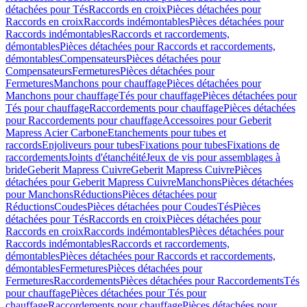
détachées pour Tés
Raccords en croix
Pièces détachées pour
Raccords en croix
Raccords indémontables
Pièces détachées pour
Raccords indémontables
Raccords et raccordements,
démontables
Pièces détachées pour Raccords et raccordements,
démontables
Compensateurs
Pièces détachées pour
Compensateurs
Fermetures
Pièces détachées pour
Fermetures
Manchons pour chauffage
Pièces détachées pour
Manchons pour chauffage
Tés pour chauffage
Pièces détachées pour
Tés pour chauffage
Raccordements pour chauffage
Pièces détachées
pour Raccordements pour chauffage
Accessoires pour Geberit
Mapress Acier Carbone
Etanchements pour tubes et
raccords
Enjoliveurs pour tubes
Fixations pour tubes
Fixations de
raccordements
Joints d'étanchéité
Jeux de vis pour assemblages à
bride
Geberit Mapress Cuivre
Geberit Mapress Cuivre
Pièces
détachées pour Geberit Mapress Cuivre
Manchons
Pièces détachées
pour Manchons
Réductions
Pièces détachées pour
Réductions
Coudes
Pièces détachées pour Coudes
Tés
Pièces
détachées pour Tés
Raccords en croix
Pièces détachées pour
Raccords en croix
Raccords indémontables
Pièces détachées pour
Raccords indémontables
Raccords et raccordements,
démontables
Pièces détachées pour Raccords et raccordements,
démontables
Fermetures
Pièces détachées pour
Fermetures
Raccordements
Pièces détachées pour Raccordements
Tés
pour chauffage
Pièces détachées pour Tés pour
chauffage
Raccordements pour chauffage
Pièces détachées pour