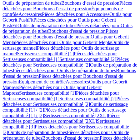
Outils de préparation de tubes
Bouchons d’essai de pression
Pièces
détachées pour Bouchons d’essai de pression
Équipements de
contrôle
Accessoires
Pièces détachées pour Accessoires
Outils pour
Geberit PushFit
Pièces détachées pour Outils pour Geberit
PushFit
Outils de préparation de tubes
Pièces détachées pour Outils
de préparation de tubes
Bouchons d'essai de pression
Pièces
détachées pour Bouchons d'essai de pression
Outils pour Geberit
Mepla
Pièces détachées pour Outils pour Geberit Mepla
Outils de
sertissage manuel
Pièces détachées pour Outils de sertissage
manuel
Sertisseuses compatibilité [1]
Pièces détachées pour
Sertisseuses compatibilité [1]
Sertisseuses compatibilité [2]
Pièces
détachées pour Sertisseuses compatibilité [2]
Outils de préparation de
tubes
Pièces détachées pour Outils de préparation de tubes
Bouchons
d'essai de pression
Pièces détachées pour Bouchons d'essai de
pression
Équipement de contrôle
Accessoires
Outils pour Geberit
Mapress
Pièces détachées pour Outils pour Geberit
Mapress
Sertisseuses compatibilité [1]
Pièces détachées pour
Sertisseuses compatibilité [1]
Sertisseuses compatibilité [2]
Pièces
détachées pour Sertisseuses compatibilité [2]
Outils de sertissage
compatibilité [1] / [2]
Pièces détachées pour Outils de sertissage
compatibilité [1] / [2]
Sertisseuses compatibilité [2XL]
Pièces
détachées pour Sertisseuses compatibilité [2XL]
Sertisseuses
compatibilité [3]
Pièces détachées pour Sertisseuses compatibilité
[3]
Outils de préparation de tubes
Pièces détachées pour Outils de
préparation de tubes
Bouchons d'essai de pression
Pièces détachées