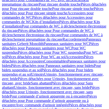
pneumatique du rinçage
Pour rinçage double touche
Pièces détachées
pour Pour rinçage double touche
Pour rinçage simple touche
Pièces
détachées pour Pour rinçage simple touche
Accessoires pour
commandes de WC
Pièces détachées pour Accessoires pour
commandes de WC
Kits d’installation
Pièces détachées pour Kits
d’installation
Pour commandes de WC à déclenchement électronique
du rinçage
Pièces détachées pour Pour commandes de WC à
déclenchement électronique du rinçage
Pour commandes de WC à
déclenchement pneumatique du rinçage
Raccordements
Panneaux
sanitaires Geberit Monolith
Panneaux sanitaires pour WC
Pièces
détachées pour Panneaux sanitaires pour WC
Pour WC
suspendus
Pièces détachées pour Pour WC suspendus
Pour WC au
sol
Pièces détachées pour Pour WC au sol
Accessoires
Pièces
détachées pour Accessoires
Consommables
Panneaux sanitaires pour
bidets
Pièces détachées pour Panneaux sanitaires pour bidets
Pour
bidets suspendus et au sol
Pièces détachées pour Pour bidets
suspendus et au sol
Urinoirs
Urinoirs, fonctionnement avec rinçage,
avec bride
Pièces détachées pour Urinoirs, fonctionnement avec
rinçage, avec bride
Sans abattant
Pièces détachées pour Sans
abattant
Urinoirs, fonctionnement avec rinçage, sans bride
Pièces
détachées pour Urinoirs, fonctionnement avec rinçage, sans
bride
Pour commande d’urinoir apparente ou à encastrer
Pièces
détachées pour Pour commande d’urinoir apparente ou à
encastrer
Avec commande d'urinoir intégrée
Pièces détachées pour