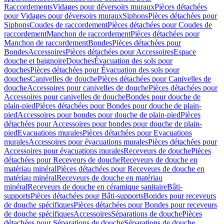
Raccordements
Vidages pour déversoirs muraux
Pièces détachées
pour Vidages pour déversoirs muraux
Siphons
Pièces détachées pour
Siphons
Coudes de raccordement
Pièces détachées pour Coudes de
raccordement
Manchon de raccordement
Pièces détachées pour
Manchon de raccordement
Bondes
Pièces détachées pour
Bondes
Accessoires
Pièces détachées pour Accessoires
Espace
douche et baignoire
Douches
Évacuation des sols pour
douches
Pièces détachées pour Évacuation des sols pour
douches
Canivelles de douche
Pièces détachées pour Canivelles de
douche
Accessoires pour canivelles de douche
Pièces détachées pour
Accessoires pour canivelles de douche
Bondes pour douche de
plain-pied
Pièces détachées pour Bondes pour douche de plain-
pied
Accessoires pour bondes pour douche de plain-pied
Pièces
détachées pour Accessoires pour bondes pour douche de plain-
pied
Evacuations murales
Pièces détachées pour Evacuations
murales
Accessoires pour évacuations murales
Pièces détachées pour
Accessoires pour évacuations murales
Receveurs de douche
Pièces
détachées pour Receveurs de douche
Receveurs de douche en
matériau minéral
Pièces détachées pour Receveurs de douche en
matériau minéral
Receveurs de douche en matériau
minéral
Receveurs de douche en céramique sanitaire
Bâti-
supports
Pièces détachées pour Bâti-supports
Bondes pour receveurs
de douche spécifiques
Pièces détachées pour Bondes pour receveurs
de douche spécifiques
Accessoires
Séparations de douche
Pièces
détachées pour Séparations de douche
Séparations de douche