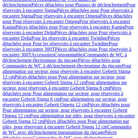
déclenchement
Pièces détachées pour Plaques de déclenchement
Pour
réservoirs à encastrer Sigma
Pièces détachées pour Pour réservoirs à
encastrer Sigma
Pour réservoirs à encastrer Omega
Pièces détachées
pour Pour réservoirs à encastrer Omega
Pour réservoirs à encastrer
Kappa
Pièces détachées pour Pour réservoirs à encastrer Kappa
Pour
réservoirs à encastrer Delta
Pièces détachées pour Pour réservoirs à
encastrer Delta
Pour les réservoirs à encastrer Twinline
Pièces
détachées pour Pour les réservoirs à encastrer Twinline
Pour
réservoirs à encastrer 300T
Pièces détachées pour Pour réservoirs à
encastrer 300T
Accessoires
Consommables
Commandes de WC à
déclenchement électronique du rinçage
Pièces détachées pour
Commandes de WC à déclenchement électronique du rinçage
Pour
alimentation sur secteur, pour réservoirs à encastrer Geberit Sigma
12 cm
Pièces détachées pour Pour alimentation sur secteur, pour
réservoirs à encastrer Geberit Sigma 12 cm
Pour alimentation sur
secteur, pour réservoirs à encastrer Geberit Sigma 8 cm
Pièces
détachées pour Pour alimentation sur secteur, pour réservoirs à
encastrer Geberit Sigma 8 cm
Pour alimentation sur secteur, pour
réservoirs à encastrer Geberit Omega 12 cm
Pièces détachées pour
Pour alimentation sur secteur, pour réservoirs à encastrer Geberit
Omega 12 cm
Pour alimentation par piles, pour réservoirs à encastrer
Geberit Sigma 12 cm
Pièces détachées pour Pour alimentation par
piles, pour réservoirs à encastrer Geberit Sigma 12 cm
Commandes
de WC avec déclenchement pneumatique du rinçage
Pièces
détachées pour Commandes de WC avec déclenchement