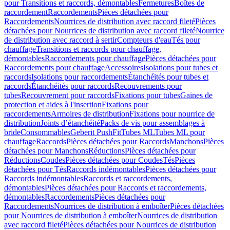
pour Transitions et raccords, démontables
Fermetures
Boîtes de
raccordement
Raccordements
Pièces détachées pour
Raccordements
Nourrices de distribution avec raccord fileté
Pièces
détachées pour Nourrices de distribution avec raccord fileté
Nourrice
de distribution avec raccord à sertir
Compteurs d'eau
Tés pour
chauffage
Transitions et raccords pour chauffage,
démontables
Raccordements pour chauffage
Pièces détachées pour
Raccordements pour chauffage
Accessoires
Isolations pour tubes et
raccords
Isolations pour raccordements
Étanchéités pour tubes et
raccords
Étanchéités pour raccords
Recouvrements pour
tubes
Recouvrement pour raccords
Fixations pour tubes
Gaines de
protection et aides à l'insertion
Fixations pour
raccordements
Armoires de distribution
Fixations pour nourrice de
distribution
Joints d’étanchéité
Packs de vis pour assemblages à
bride
Consommables
Geberit PushFit
Tubes ML
Tubes ML pour
chauffage
Raccords
Pièces détachées pour Raccords
Manchons
Pièces
détachées pour Manchons
Réductions
Pièces détachées pour
Réductions
Coudes
Pièces détachées pour Coudes
Tés
Pièces
détachées pour Tés
Raccords indémontables
Pièces détachées pour
Raccords indémontables
Raccords et raccordements,
démontables
Pièces détachées pour Raccords et raccordements,
démontables
Raccordements
Pièces détachées pour
Raccordements
Nourrices de distribution à emboîter
Pièces détachées
pour Nourrices de distribution à emboîter
Nourrices de distribution
avec raccord fileté
Pièces détachées pour Nourrices de distribution