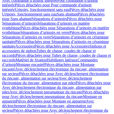
Avec commande d'urinoir intégrée
Pour commande d'urinoir
intégrée
Pièces détachées pour Pour commande d'urinoir
intégrée
Urinoirs, fonctionnement sans eau
Pièces détachées pour
Urinoirs, fonctionnement sans eau
Sans abattant
Pièces détachées
pour Sans abattant
Séparations d’urinoirs
Pièces détachées pour
Séparations d’urinoirs
Séparations d’urinoirs en matière
synthétique
Pièces détachées pour Séparations d’urinoirs en matière
synthétique
Séparations d’urinoirs en verre
Pièces détachées pour
Séparations d’urinoirs en verre
Séparations d’urinoirs en céramique
sanitaire
Pièces détachées pour Séparations d’urinoirs en céramique
sanitaire
Accessoires
Pièces détachées pour Accessoires
Siphons et
accessoires de siphon
Tubes de chasse, coudes de chasse et
raccords
Pièces détachées pour Tubes de chasse, coudes de chasse et
raccords
Matériel de fixation
Habillages latéraux
Commandes
dʼurinoir
Montage encastré
Pièces détachées pour Montage
encastré
Avec déclenchement électronique du rinçage, alimentation
sur secteur
Pièces détachées pour Avec déclenchement électronique
du rinçage, alimentation sur secteur
Avec déclenchement
électronique du rinçage, alimentation par piles
Pièces détachées pour
Avec déclenchement électronique du rinçage, alimentation par
piles
Avec déclenchement pneumatique du rinçage
Pièces détachées
pour Avec déclenchement pneumatique du rinçage
Montage en
apparent
Pièces détachées pour Montage en apparent
Avec
déclenchement électronique du rinçage, alimentation sur
secteur
Pièces détachées pour Avec déclenchement électronique du