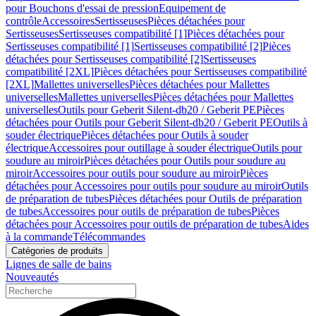
pour Bouchons d'essai de pression
Equipement de
contrôle
Accessoires
Sertisseuses
Pièces détachées pour
Sertisseuses
Sertisseuses compatibilité [1]
Pièces détachées pour
Sertisseuses compatibilité [1]
Sertisseuses compatibilité [2]
Pièces
détachées pour Sertisseuses compatibilité [2]
Sertisseuses
compatibilité [2XL]
Pièces détachées pour Sertisseuses compatibilité
[2XL]
Mallettes universelles
Pièces détachées pour Mallettes
universelles
Mallettes universelles
Pièces détachées pour Mallettes
universelles
Outils pour Geberit Silent-db20 / Geberit PE
Pièces
détachées pour Outils pour Geberit Silent-db20 / Geberit PE
Outils à
souder électrique
Pièces détachées pour Outils à souder
électrique
Accessoires pour outillage à souder électrique
Outils pour
soudure au miroir
Pièces détachées pour Outils pour soudure au
miroir
Accessoires pour outils pour soudure au miroir
Pièces
détachées pour Accessoires pour outils pour soudure au miroir
Outils
de préparation de tubes
Pièces détachées pour Outils de préparation
de tubes
Accessoires pour outils de préparation de tubes
Pièces
détachées pour Accessoires pour outils de préparation de tubes
Aides
à la commande
Télécommandes
Catégories de produits
Lignes de salle de bains
Nouveautés