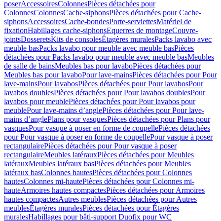
poser
Accessoires
Colonnes
Pièces détachées pour
Colonnes
Colonnes
Cache-siphons
Pièces détachées pour Cache-
siphons
Accessoires
Cache-bondes
Porte-serviettes
Matériel de
fixation
Habillages cache-siphons
Equerres de montage
Couvre-
joints
Dosserets
Kits de consoles
Étagères murales
Packs lavabo avec
meuble bas
Packs lavabo pour meuble avec meuble bas
Pièces
détachées pour Packs lavabo pour meuble avec meuble bas
Meubles
de salle de bains
Meubles bas pour lavabo
Pièces détachées pour
Meubles bas pour lavabo
Pour lave-mains
Pièces détachées pour Pour
lave-mains
Pour lavabos
Pièces détachées pour Pour lavabos
Pour
lavabos doubles
Pièces détachées pour Pour lavabos doubles
Pour
lavabos pour meuble
Pièces détachées pour Pour lavabos pour
meuble
Pour lave-mains d’angle
Pièces détachées pour Pour lave-
mains d’angle
Plans pour vasques
Pièces détachées pour Plans pour
vasques
Pour vasque à poser en forme de coupelle
Pièces détachées
pour Pour vasque à poser en forme de coupelle
Pour vasque à poser
rectangulaire
Pièces détachées pour Pour vasque à poser
rectangulaire
Meubles latéraux
Pièces détachées pour Meubles
latéraux
Meubles latéraux bas
Pièces détachées pour Meubles
latéraux bas
Colonnes hautes
Pièces détachées pour Colonnes
hautes
Colonnes mi-haute
Pièces détachées pour Colonnes mi-
haute
Armoires hautes compactes
Pièces détachées pour Armoires
hautes compactes
Autres meubles
Pièces détachées pour Autres
meubles
Étagères murales
Pièces détachées pour Étagères
murales
Habillages pour bâti-support Duofix pour WC