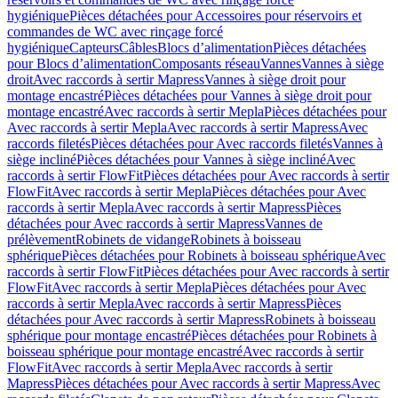
hygiénique
Pièces détachées pour Accessoires pour réservoirs et
commandes de WC avec rinçage forcé
hygiénique
Capteurs
Câbles
Blocs d’alimentation
Pièces détachées
pour Blocs d’alimentation
Composants réseau
Vannes
Vannes à siège
droit
Avec raccords à sertir Mapress
Vannes à siège droit pour
montage encastré
Pièces détachées pour Vannes à siège droit pour
montage encastré
Avec raccords à sertir Mepla
Pièces détachées pour
Avec raccords à sertir Mepla
Avec raccords à sertir Mapress
Avec
raccords filetés
Pièces détachées pour Avec raccords filetés
Vannes à
siège incliné
Pièces détachées pour Vannes à siège incliné
Avec
raccords à sertir FlowFit
Pièces détachées pour Avec raccords à sertir
FlowFit
Avec raccords à sertir Mepla
Pièces détachées pour Avec
raccords à sertir Mepla
Avec raccords à sertir Mapress
Pièces
détachées pour Avec raccords à sertir Mapress
Vannes de
prélèvement
Robinets de vidange
Robinets à boisseau
sphérique
Pièces détachées pour Robinets à boisseau sphérique
Avec
raccords à sertir FlowFit
Pièces détachées pour Avec raccords à sertir
FlowFit
Avec raccords à sertir Mepla
Pièces détachées pour Avec
raccords à sertir Mepla
Avec raccords à sertir Mapress
Pièces
détachées pour Avec raccords à sertir Mapress
Robinets à boisseau
sphérique pour montage encastré
Pièces détachées pour Robinets à
boisseau sphérique pour montage encastré
Avec raccords à sertir
FlowFit
Avec raccords à sertir Mepla
Avec raccords à sertir
Mapress
Pièces détachées pour Avec raccords à sertir Mapress
Avec