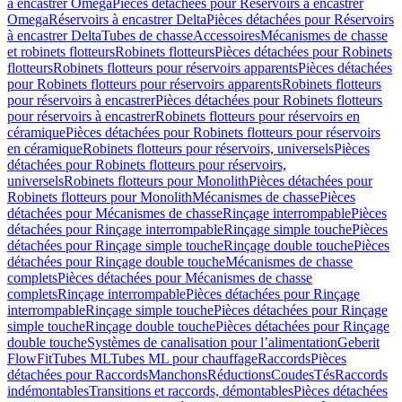
à encastrer Omega
Pièces détachées pour Réservoirs à encastrer
Omega
Réservoirs à encastrer Delta
Pièces détachées pour Réservoirs
à encastrer Delta
Tubes de chasse
Accessoires
Mécanismes de chasse
et robinets flotteurs
Robinets flotteurs
Pièces détachées pour Robinets
flotteurs
Robinets flotteurs pour réservoirs apparents
Pièces détachées
pour Robinets flotteurs pour réservoirs apparents
Robinets flotteurs
pour réservoirs à encastrer
Pièces détachées pour Robinets flotteurs
pour réservoirs à encastrer
Robinets flotteurs pour réservoirs en
céramique
Pièces détachées pour Robinets flotteurs pour réservoirs
en céramique
Robinets flotteurs pour réservoirs, universels
Pièces
détachées pour Robinets flotteurs pour réservoirs,
universels
Robinets flotteurs pour Monolith
Pièces détachées pour
Robinets flotteurs pour Monolith
Mécanismes de chasse
Pièces
détachées pour Mécanismes de chasse
Rinçage interrompable
Pièces
détachées pour Rinçage interrompable
Rinçage simple touche
Pièces
détachées pour Rinçage simple touche
Rinçage double touche
Pièces
détachées pour Rinçage double touche
Mécanismes de chasse
complets
Pièces détachées pour Mécanismes de chasse
complets
Rinçage interrompable
Pièces détachées pour Rinçage
interrompable
Rinçage simple touche
Pièces détachées pour Rinçage
simple touche
Rinçage double touche
Pièces détachées pour Rinçage
double touche
Systèmes de canalisation pour l’alimentation
Geberit
FlowFit
Tubes ML
Tubes ML pour chauffage
Raccords
Pièces
détachées pour Raccords
Manchons
Réductions
Coudes
Tés
Raccords
indémontables
Transitions et raccords, démontables
Pièces détachées