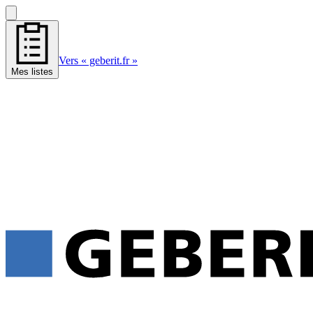
Vers « geberit.fr »
Mes listes