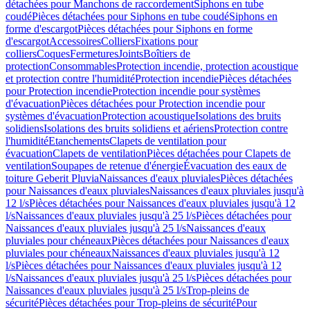
détachées pour Manchons de raccordement
Siphons en tube
coudé
Pièces détachées pour Siphons en tube coudé
Siphons en
forme d'escargot
Pièces détachées pour Siphons en forme
d'escargot
Accessoires
Colliers
Fixations pour
colliers
Coques
Fermetures
Joints
Boîtiers de
protection
Consommables
Protection incendie, protection acoustique
et protection contre l'humidité
Protection incendie
Pièces détachées
pour Protection incendie
Protection incendie pour systèmes
d'évacuation
Pièces détachées pour Protection incendie pour
systèmes d'évacuation
Protection acoustique
Isolations des bruits
solidiens
Isolations des bruits solidiens et aériens
Protection contre
l'humidité
Etanchements
Clapets de ventilation pour
évacuation
Clapets de ventilation
Pièces détachées pour Clapets de
ventilation
Soupapes de retenue d'énergie
Évacuation des eaux de
toiture Geberit Pluvia
Naissances d'eaux pluviales
Pièces détachées
pour Naissances d'eaux pluviales
Naissances d'eaux pluviales jusqu'à
12 l/s
Pièces détachées pour Naissances d'eaux pluviales jusqu'à 12
l/s
Naissances d'eaux pluviales jusqu'à 25 l/s
Pièces détachées pour
Naissances d'eaux pluviales jusqu'à 25 l/s
Naissances d'eaux
pluviales pour chéneaux
Pièces détachées pour Naissances d'eaux
pluviales pour chéneaux
Naissances d'eaux pluviales jusqu'à 12
l/s
Pièces détachées pour Naissances d'eaux pluviales jusqu'à 12
l/s
Naissances d'eaux pluviales jusqu'à 25 l/s
Pièces détachées pour
Naissances d'eaux pluviales jusqu'à 25 l/s
Trop-pleins de
sécurité
Pièces détachées pour Trop-pleins de sécurité
Pour