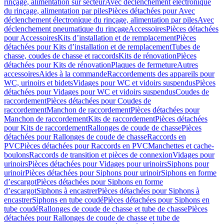
rinçage, alimentation sur secteur
Avec déclenchement électronique
du rinçage, alimentation par piles
Pièces détachées pour Avec
déclenchement électronique du rinçage, alimentation par piles
Avec
déclenchement pneumatique du rinçage
Accessoires
Pièces détachées
pour Accessoires
Kits d’installation et de remplacement
Pièces
détachées pour Kits d’installation et de remplacement
Tubes de
chasse, coudes de chasse et raccords
Kits de rénovation
Pièces
détachées pour Kits de rénovation
Plaques de fermeture
Autres
accessoires
Aides à la commande
Raccordements des appareils pour
WC, urinoirs et bidets
Vidages pour WC et vidoirs suspendus
Pièces
détachées pour Vidages pour WC et vidoirs suspendus
Coudes de
raccordement
Pièces détachées pour Coudes de
raccordement
Manchon de raccordement
Pièces détachées pour
Manchon de raccordement
Kits de raccordement
Pièces détachées
pour Kits de raccordement
Rallonges de coude de chasse
Pièces
détachées pour Rallonges de coude de chasse
Raccords en
PVC
Pièces détachées pour Raccords en PVC
Manchettes et cache-
boulons
Raccords de transition et pièces de connexion
Vidages pour
urinoirs
Pièces détachées pour Vidages pour urinoirs
Siphons pour
urinoir
Pièces détachées pour Siphons pour urinoir
Siphons en forme
d’escargot
Pièces détachées pour Siphons en forme
d’escargot
Siphons à encastrer
Pièces détachées pour Siphons à
encastrer
Siphons en tube coudé
Pièces détachées pour Siphons en
tube coudé
Rallonges de coude de chasse et tube de chasse
Pièces
détachées pour Rallonges de coude de chasse et tube de