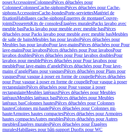
poser
Accessoires
Colonnes
Pièces détachées pour
Colonnes
Colonnes
Cache-siphons
Pièces détachées pour Cache-
siphons
Accessoires
Cache-bondes
Porte-serviettes
Matériel de
fixation
Habillages cache-siphons
Equerres de montage
Couvre-
joints
Dosserets
Kits de consoles
Étagères murales
Packs lavabo avec
meuble bas
Packs lavabo pour meuble avec meuble bas
Pièces
détachées pour Packs lavabo pour meuble avec meuble bas
Meubles
de salle de bains
Meubles bas pour lavabo
Pièces détachées pour
Meubles bas pour lavabo
Pour lave-mains
Pièces détachées pour Pour
lave-mains
Pour lavabos
Pièces détachées pour Pour lavabos
Pour
lavabos doubles
Pièces détachées pour Pour lavabos doubles
Pour
lavabos pour meuble
Pièces détachées pour Pour lavabos pour
meuble
Pour lave-mains d’angle
Pièces détachées pour Pour lave-
mains d’angle
Plans pour vasques
Pièces détachées pour Plans pour
vasques
Pour vasque à poser en forme de coupelle
Pièces détachées
pour Pour vasque à poser en forme de coupelle
Pour vasque à poser
rectangulaire
Pièces détachées pour Pour vasque à poser
rectangulaire
Meubles latéraux
Pièces détachées pour Meubles
latéraux
Meubles latéraux bas
Pièces détachées pour Meubles
latéraux bas
Colonnes hautes
Pièces détachées pour Colonnes
hautes
Colonnes mi-haute
Pièces détachées pour Colonnes mi-
haute
Armoires hautes compactes
Pièces détachées pour Armoires
hautes compactes
Autres meubles
Pièces détachées pour Autres
meubles
Étagères murales
Pièces détachées pour Étagères
murales
Habillages pour bâti-support Duofix pour WC