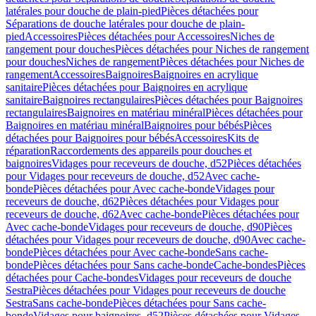
latérales pour douche de plain-pied
Pièces détachées pour
Séparations de douche latérales pour douche de plain-
pied
Accessoires
Pièces détachées pour Accessoires
Niches de
rangement pour douches
Pièces détachées pour Niches de rangement
pour douches
Niches de rangement
Pièces détachées pour Niches de
rangement
Accessoires
Baignoires
Baignoires en acrylique
sanitaire
Pièces détachées pour Baignoires en acrylique
sanitaire
Baignoires rectangulaires
Pièces détachées pour Baignoires
rectangulaires
Baignoires en matériau minéral
Pièces détachées pour
Baignoires en matériau minéral
Baignoires pour bébés
Pièces
détachées pour Baignoires pour bébés
Accessoires
Kits de
réparation
Raccordements des appareils pour douches et
baignoires
Vidages pour receveurs de douche, d52
Pièces détachées
pour Vidages pour receveurs de douche, d52
Avec cache-
bonde
Pièces détachées pour Avec cache-bonde
Vidages pour
receveurs de douche, d62
Pièces détachées pour Vidages pour
receveurs de douche, d62
Avec cache-bonde
Pièces détachées pour
Avec cache-bonde
Vidages pour receveurs de douche, d90
Pièces
détachées pour Vidages pour receveurs de douche, d90
Avec cache-
bonde
Pièces détachées pour Avec cache-bonde
Sans cache-
bonde
Pièces détachées pour Sans cache-bonde
Cache-bondes
Pièces
détachées pour Cache-bondes
Vidages pour receveurs de douche
Sestra
Pièces détachées pour Vidages pour receveurs de douche
Sestra
Sans cache-bonde
Pièces détachées pour Sans cache-
bonde
Vidages pour baignoires, d52
Pièces détachées pour Vidages