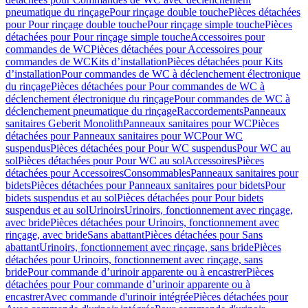
pneumatique du rinçage
Pour rinçage double touche
Pièces détachées
pour Pour rinçage double touche
Pour rinçage simple touche
Pièces
détachées pour Pour rinçage simple touche
Accessoires pour
commandes de WC
Pièces détachées pour Accessoires pour
commandes de WC
Kits d’installation
Pièces détachées pour Kits
d’installation
Pour commandes de WC à déclenchement électronique
du rinçage
Pièces détachées pour Pour commandes de WC à
déclenchement électronique du rinçage
Pour commandes de WC à
déclenchement pneumatique du rinçage
Raccordements
Panneaux
sanitaires Geberit Monolith
Panneaux sanitaires pour WC
Pièces
détachées pour Panneaux sanitaires pour WC
Pour WC
suspendus
Pièces détachées pour Pour WC suspendus
Pour WC au
sol
Pièces détachées pour Pour WC au sol
Accessoires
Pièces
détachées pour Accessoires
Consommables
Panneaux sanitaires pour
bidets
Pièces détachées pour Panneaux sanitaires pour bidets
Pour
bidets suspendus et au sol
Pièces détachées pour Pour bidets
suspendus et au sol
Urinoirs
Urinoirs, fonctionnement avec rinçage,
avec bride
Pièces détachées pour Urinoirs, fonctionnement avec
rinçage, avec bride
Sans abattant
Pièces détachées pour Sans
abattant
Urinoirs, fonctionnement avec rinçage, sans bride
Pièces
détachées pour Urinoirs, fonctionnement avec rinçage, sans
bride
Pour commande d’urinoir apparente ou à encastrer
Pièces
détachées pour Pour commande d’urinoir apparente ou à
encastrer
Avec commande d'urinoir intégrée
Pièces détachées pour