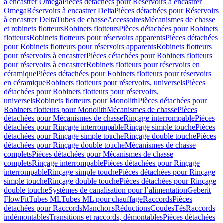
à encastrer Omega
Pièces détachées pour Réservoirs à encastrer
Omega
Réservoirs à encastrer Delta
Pièces détachées pour Réservoirs
à encastrer Delta
Tubes de chasse
Accessoires
Mécanismes de chasse
et robinets flotteurs
Robinets flotteurs
Pièces détachées pour Robinets
flotteurs
Robinets flotteurs pour réservoirs apparents
Pièces détachées
pour Robinets flotteurs pour réservoirs apparents
Robinets flotteurs
pour réservoirs à encastrer
Pièces détachées pour Robinets flotteurs
pour réservoirs à encastrer
Robinets flotteurs pour réservoirs en
céramique
Pièces détachées pour Robinets flotteurs pour réservoirs
en céramique
Robinets flotteurs pour réservoirs, universels
Pièces
détachées pour Robinets flotteurs pour réservoirs,
universels
Robinets flotteurs pour Monolith
Pièces détachées pour
Robinets flotteurs pour Monolith
Mécanismes de chasse
Pièces
détachées pour Mécanismes de chasse
Rinçage interrompable
Pièces
détachées pour Rinçage interrompable
Rinçage simple touche
Pièces
détachées pour Rinçage simple touche
Rinçage double touche
Pièces
détachées pour Rinçage double touche
Mécanismes de chasse
complets
Pièces détachées pour Mécanismes de chasse
complets
Rinçage interrompable
Pièces détachées pour Rinçage
interrompable
Rinçage simple touche
Pièces détachées pour Rinçage
simple touche
Rinçage double touche
Pièces détachées pour Rinçage
double touche
Systèmes de canalisation pour l’alimentation
Geberit
FlowFit
Tubes ML
Tubes ML pour chauffage
Raccords
Pièces
détachées pour Raccords
Manchons
Réductions
Coudes
Tés
Raccords
indémontables
Transitions et raccords, démontables
Pièces détachées