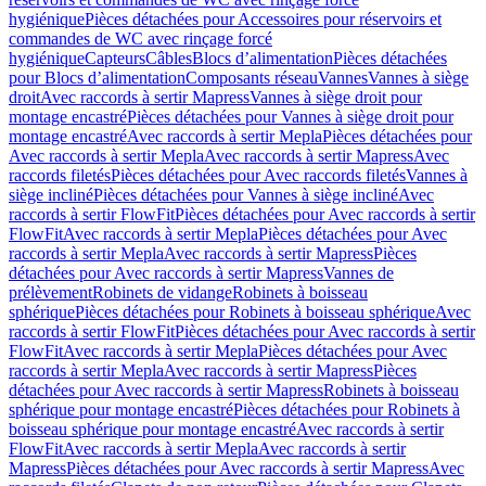
hygiénique
Pièces détachées pour Accessoires pour réservoirs et
commandes de WC avec rinçage forcé
hygiénique
Capteurs
Câbles
Blocs d’alimentation
Pièces détachées
pour Blocs d’alimentation
Composants réseau
Vannes
Vannes à siège
droit
Avec raccords à sertir Mapress
Vannes à siège droit pour
montage encastré
Pièces détachées pour Vannes à siège droit pour
montage encastré
Avec raccords à sertir Mepla
Pièces détachées pour
Avec raccords à sertir Mepla
Avec raccords à sertir Mapress
Avec
raccords filetés
Pièces détachées pour Avec raccords filetés
Vannes à
siège incliné
Pièces détachées pour Vannes à siège incliné
Avec
raccords à sertir FlowFit
Pièces détachées pour Avec raccords à sertir
FlowFit
Avec raccords à sertir Mepla
Pièces détachées pour Avec
raccords à sertir Mepla
Avec raccords à sertir Mapress
Pièces
détachées pour Avec raccords à sertir Mapress
Vannes de
prélèvement
Robinets de vidange
Robinets à boisseau
sphérique
Pièces détachées pour Robinets à boisseau sphérique
Avec
raccords à sertir FlowFit
Pièces détachées pour Avec raccords à sertir
FlowFit
Avec raccords à sertir Mepla
Pièces détachées pour Avec
raccords à sertir Mepla
Avec raccords à sertir Mapress
Pièces
détachées pour Avec raccords à sertir Mapress
Robinets à boisseau
sphérique pour montage encastré
Pièces détachées pour Robinets à
boisseau sphérique pour montage encastré
Avec raccords à sertir
FlowFit
Avec raccords à sertir Mepla
Avec raccords à sertir
Mapress
Pièces détachées pour Avec raccords à sertir Mapress
Avec