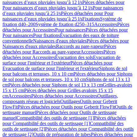
naissances d’eaux pluviales jusqu’à 12 l/s
Pièces détachées pour
Pour naissances d’eaux pluviales jusqu’à 12 l/s
Pour naissances
d’eaux pluviales jusqu’à 25 l/s
Pièces détachées pour Pour
naissances d’eaux pluviales jusqu’à 25 l/s
Fixations
Système de
fixation d40–200
Système de fixation d250–315
Accessoires
Pièces
détachées pour Accessoires
Pour naissances
Pièces détachées pour
Pour naissances
Pour fixations
Évacuation des eaux de toiture
conventionnelle
Naissances d'eaux pluviales
Pièces détachées pour
Naissances d'eaux pluviales
Raccords au pare-vapeur
Pièces
détachées pour Raccords au pare-vapeur
Accessoires
Pièces
détachées pour Accessoires
Évacuation des sols
Evacuation de
surface pour l'intérieur et l'extérieur
Pièces détachées pour
Evacuation de surface pour l'intérieur et l'extérieur
Siphons de sol
pour balcons et terrasses, 10 x 10 cm
Pièces détachées pour Siphons
de sol pour balcons et terrasses, 10 x 10 cm
Siphons de sol 13 x 13
cm
Pièces détachées pour Siphons de sol 13 x 13 cm
Grilles-avaloirs
15 x 15 cm
Pièces détachées pour Grilles-avaloirs 15 x 15
cm
Accessoires
Pièces détachées pour Accessoires
Outillages,
composants réseau et logiciels
Outillages
Outils pour Geberit
FlowFit
Pièces détachées pour Outils pour Geberit FlowFit
Outils de
sertissage manuel
Pièces détachées pour Outils de sertissage
manuel
Compatibilité des outils de sertissage [1]
Pièces détachées
pour Compatibilité des outils de sertissage [1]
Compatibilité des
outils de sertissage [2]
Pièces détachées pour Compatibilité des outils
de sertissage [2]
Outils de préparation de tubes
Pièces détachées pour