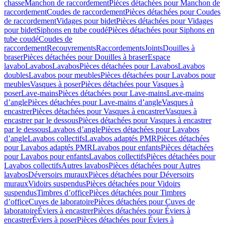
chasse
Manchon de raccordement
Pièces détachées pour Manchon de
raccordement
Coudes de raccordement
Pièces détachées pour Coudes
de raccordement
Vidages pour bidet
Pièces détachées pour Vidages
pour bidet
Siphons en tube coudé
Pièces détachées pour Siphons en
tube coudé
Coudes de
raccordement
Recouvrements
Raccordements
Joints
Douilles à
braser
Pièces détachées pour Douilles à braser
Espace
lavabo
Lavabos
Lavabos
Pièces détachées pour Lavabos
Lavabos
doubles
Lavabos pour meubles
Pièces détachées pour Lavabos pour
meubles
Vasques à poser
Pièces détachées pour Vasques à
poser
Lave-mains
Pièces détachées pour Lave-mains
Lave-mains
d’angle
Pièces détachées pour Lave-mains d’angle
Vasques à
encastrer
Pièces détachées pour Vasques à encastrer
Vasques à
encastrer par le dessous
Pièces détachées pour Vasques à encastrer
par le dessous
Lavabos d’angle
Pièces détachées pour Lavabos
d’angle
Lavabos collectifs
Lavabos adaptés PMR
Pièces détachées
pour Lavabos adaptés PMR
Lavabos pour enfants
Pièces détachées
pour Lavabos pour enfants
Lavabos collectifs
Pièces détachées pour
Lavabos collectifs
Autres lavabos
Pièces détachées pour Autres
lavabos
Déversoirs muraux
Pièces détachées pour Déversoirs
muraux
Vidoirs suspendus
Pièces détachées pour Vidoirs
suspendus
Timbres dʼoffice
Pièces détachées pour Timbres
dʼoffice
Cuves de laboratoire
Pièces détachées pour Cuves de
laboratoire
Éviers à encastrer
Pièces détachées pour Éviers à
encastrer
Éviers à poser
Pièces détachées pour Éviers à