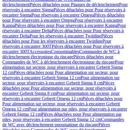
déclenchement
Pièces détachées pour Plaques de déclenchement
Pour
réservoirs à encastrer Sigma
Pièces détachées pour Pour réservoirs à
encastrer Sigma
Pour réservoirs à encastrer Omega
Pièces détachées
pour Pour réservoirs à encastrer Omega
Pour réservoirs à encastrer
Kappa
Pièces détachées pour Pour réservoirs à encastrer Kappa
Pour
réservoirs à encastrer Delta
Pièces détachées pour Pour réservoirs à
encastrer Delta
Pour les réservoirs à encastrer Twinline
Pièces
détachées pour Pour les réservoirs à encastrer Twinline
Pour
réservoirs à encastrer 300T
Pièces détachées pour Pour réservoirs à
encastrer 300T
Accessoires
Consommables
Commandes de WC à
déclenchement électronique du rinçage
Pièces détachées pour
Commandes de WC à déclenchement électronique du rinçage
Pour
alimentation sur secteur, pour réservoirs à encastrer Geberit Sigma
12 cm
Pièces détachées pour Pour alimentation sur secteur, pour
réservoirs à encastrer Geberit Sigma 12 cm
Pour alimentation sur
secteur, pour réservoirs à encastrer Geberit Sigma 8 cm
Pièces
détachées pour Pour alimentation sur secteur, pour réservoirs à
encastrer Geberit Sigma 8 cm
Pour alimentation sur secteur, pour
réservoirs à encastrer Geberit Omega 12 cm
Pièces détachées pour
Pour alimentation sur secteur, pour réservoirs à encastrer Geberit
Omega 12 cm
Pour alimentation par piles, pour réservoirs à encastrer
Geberit Sigma 12 cm
Pièces détachées pour Pour alimentation par
piles, pour réservoirs à encastrer Geberit Sigma 12 cm
Commandes
de WC avec déclenchement pneumatique du rinçage
Pièces
détachées pour Commandes de WC avec déclenchement