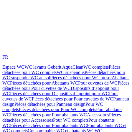
FR
Espace WC
WC lavants Geberit AquaClean
WC complets
Pièces
détachées pour WC complets
WC suspendus
Pièces détachées pour
WC suspendus
WC au sol
Pièces détachées pour WC au sol
Abattants
WC
Pièces détachées pour Abattants WC
Pour cuvettes de WC
Pièces
détachées pour Pour cuvettes de WC
Dispositifs d’appoint pour
WC
Pièces détachées pour Dispositifs d’appoint pour WC
Pour
cuvettes de WC
Pièces détachées pour Pour cuvettes de WC
Panneau
design
Pièces détachées pour Panneau design
Pour WC
complets
Pièces détachées pour Pour WC complets
Pour abattants
WC
Pièces détachées pour Pour abattants WC
Accessoires
Pièces
détachées pour Accessoires
Pour WC complets
Pour abattants
WC
Pièces détachées pour Pour abattants WC
Pour abattants WC et
WC complets
Consommables
WC et abattants WC
WC