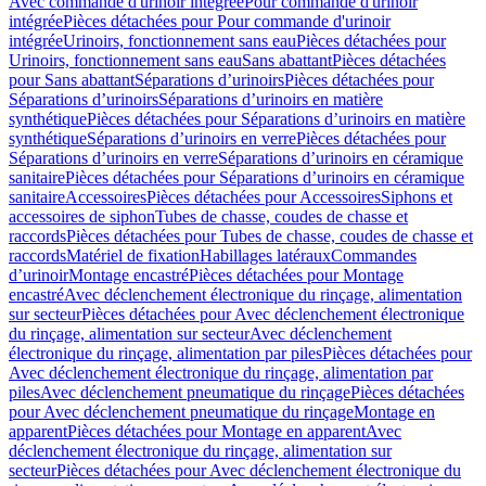
Avec commande d'urinoir intégrée
Pour commande d'urinoir
intégrée
Pièces détachées pour Pour commande d'urinoir
intégrée
Urinoirs, fonctionnement sans eau
Pièces détachées pour
Urinoirs, fonctionnement sans eau
Sans abattant
Pièces détachées
pour Sans abattant
Séparations d’urinoirs
Pièces détachées pour
Séparations d’urinoirs
Séparations d’urinoirs en matière
synthétique
Pièces détachées pour Séparations d’urinoirs en matière
synthétique
Séparations d’urinoirs en verre
Pièces détachées pour
Séparations d’urinoirs en verre
Séparations d’urinoirs en céramique
sanitaire
Pièces détachées pour Séparations d’urinoirs en céramique
sanitaire
Accessoires
Pièces détachées pour Accessoires
Siphons et
accessoires de siphon
Tubes de chasse, coudes de chasse et
raccords
Pièces détachées pour Tubes de chasse, coudes de chasse et
raccords
Matériel de fixation
Habillages latéraux
Commandes
dʼurinoir
Montage encastré
Pièces détachées pour Montage
encastré
Avec déclenchement électronique du rinçage, alimentation
sur secteur
Pièces détachées pour Avec déclenchement électronique
du rinçage, alimentation sur secteur
Avec déclenchement
électronique du rinçage, alimentation par piles
Pièces détachées pour
Avec déclenchement électronique du rinçage, alimentation par
piles
Avec déclenchement pneumatique du rinçage
Pièces détachées
pour Avec déclenchement pneumatique du rinçage
Montage en
apparent
Pièces détachées pour Montage en apparent
Avec
déclenchement électronique du rinçage, alimentation sur
secteur
Pièces détachées pour Avec déclenchement électronique du