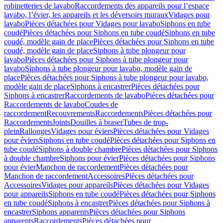
robinetteries de lavabo
Raccordements des appareils pour l’espace
lavabo, l’évier, les appareils et les déversoirs muraux
Vidages pour
lavabo
Pièces détachées pour Vidages pour lavabo
Siphons en tube
coudé
Pièces détachées pour Siphons en tube coudé
Siphons en tube
coudé, modèle gain de place
Pièces détachées pour Siphons en tube
coudé, modèle gain de place
Siphons à tube plongeur pour
lavabo
Pièces détachées pour Siphons à tube plongeur pour
lavabo
Siphons à tube plongeur pour lavabo, modèle gain de
place
Pièces détachées pour Siphons à tube plongeur pour lavabo,
modèle gain de place
Siphons à encastrer
Pièces détachées pour
Siphons à encastrer
Raccordements de lavabo
Pièces détachées pour
Raccordements de lavabo
Coudes de
raccordement
Recouvrements
Raccordements
Pièces détachées pour
Raccordements
Joints
Douilles à braser
Tubes de trop-
plein
Rallonges
Vidages pour éviers
Pièces détachées pour Vidages
pour éviers
Siphons en tube coudé
Pièces détachées pour Siphons en
tube coudé
Siphons à double chambre
Pièces détachées pour Siphons
à double chambre
Siphons pour évier
Pièces détachées pour Siphons
pour évier
Manchon de raccordement
Pièces détachées pour
Manchon de raccordement
Accessoires
Pièces détachées pour
Accessoires
Vidages pour appareils
Pièces détachées pour Vidages
pour appareils
Siphons en tube coudé
Pièces détachées pour Siphons
en tube coudé
Siphons à encastrer
Pièces détachées pour Siphons à
encastrer
Siphons apparents
Pièces détachées pour Siphons
apparents
Raccordements
Pièces détachées pour