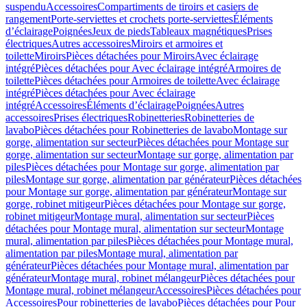
suspendu
Accessoires
Compartiments de tiroirs et casiers de
rangement
Porte-serviettes et crochets porte-serviettes
Éléments
d’éclairage
Poignées
Jeux de pieds
Tableaux magnétiques
Prises
électriques
Autres accessoires
Miroirs et armoires et
toilette
Miroirs
Pièces détachées pour Miroirs
Avec éclairage
intégré
Pièces détachées pour Avec éclairage intégré
Armoires de
toilette
Pièces détachées pour Armoires de toilette
Avec éclairage
intégré
Pièces détachées pour Avec éclairage
intégré
Accessoires
Éléments d’éclairage
Poignées
Autres
accessoires
Prises électriques
Robinetteries
Robinetteries de
lavabo
Pièces détachées pour Robinetteries de lavabo
Montage sur
gorge, alimentation sur secteur
Pièces détachées pour Montage sur
gorge, alimentation sur secteur
Montage sur gorge, alimentation par
piles
Pièces détachées pour Montage sur gorge, alimentation par
piles
Montage sur gorge, alimentation par générateur
Pièces détachées
pour Montage sur gorge, alimentation par générateur
Montage sur
gorge, robinet mitigeur
Pièces détachées pour Montage sur gorge,
robinet mitigeur
Montage mural, alimentation sur secteur
Pièces
détachées pour Montage mural, alimentation sur secteur
Montage
mural, alimentation par piles
Pièces détachées pour Montage mural,
alimentation par piles
Montage mural, alimentation par
générateur
Pièces détachées pour Montage mural, alimentation par
générateur
Montage mural, robinet mélangeur
Pièces détachées pour
Montage mural, robinet mélangeur
Accessoires
Pièces détachées pour
Accessoires
Pour robinetteries de lavabo
Pièces détachées pour Pour