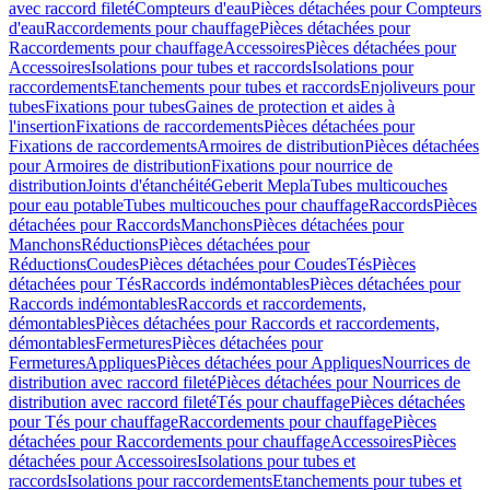
avec raccord fileté
Compteurs d'eau
Pièces détachées pour Compteurs
d'eau
Raccordements pour chauffage
Pièces détachées pour
Raccordements pour chauffage
Accessoires
Pièces détachées pour
Accessoires
Isolations pour tubes et raccords
Isolations pour
raccordements
Etanchements pour tubes et raccords
Enjoliveurs pour
tubes
Fixations pour tubes
Gaines de protection et aides à
l'insertion
Fixations de raccordements
Pièces détachées pour
Fixations de raccordements
Armoires de distribution
Pièces détachées
pour Armoires de distribution
Fixations pour nourrice de
distribution
Joints d'étanchéité
Geberit Mepla
Tubes multicouches
pour eau potable
Tubes multicouches pour chauffage
Raccords
Pièces
détachées pour Raccords
Manchons
Pièces détachées pour
Manchons
Réductions
Pièces détachées pour
Réductions
Coudes
Pièces détachées pour Coudes
Tés
Pièces
détachées pour Tés
Raccords indémontables
Pièces détachées pour
Raccords indémontables
Raccords et raccordements,
démontables
Pièces détachées pour Raccords et raccordements,
démontables
Fermetures
Pièces détachées pour
Fermetures
Appliques
Pièces détachées pour Appliques
Nourrices de
distribution avec raccord fileté
Pièces détachées pour Nourrices de
distribution avec raccord fileté
Tés pour chauffage
Pièces détachées
pour Tés pour chauffage
Raccordements pour chauffage
Pièces
détachées pour Raccordements pour chauffage
Accessoires
Pièces
détachées pour Accessoires
Isolations pour tubes et
raccords
Isolations pour raccordements
Etanchements pour tubes et