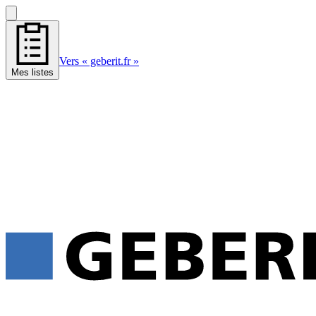
Vers « geberit.fr »
Mes listes