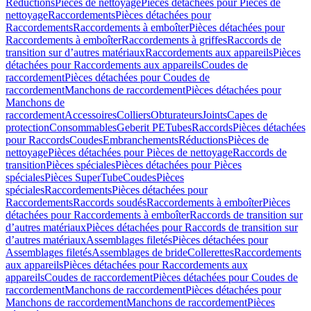
Réductions
Pièces de nettoyage
Pièces détachées pour Pièces de
nettoyage
Raccordements
Pièces détachées pour
Raccordements
Raccordements à emboîter
Pièces détachées pour
Raccordements à emboîter
Raccordements à griffes
Raccords de
transition sur d’autres matériaux
Raccordements aux appareils
Pièces
détachées pour Raccordements aux appareils
Coudes de
raccordement
Pièces détachées pour Coudes de
raccordement
Manchons de raccordement
Pièces détachées pour
Manchons de
raccordement
Accessoires
Colliers
Obturateurs
Joints
Capes de
protection
Consommables
Geberit PE
Tubes
Raccords
Pièces détachées
pour Raccords
Coudes
Embranchements
Réductions
Pièces de
nettoyage
Pièces détachées pour Pièces de nettoyage
Raccords de
transition
Pièces spéciales
Pièces détachées pour Pièces
spéciales
Pièces SuperTube
Coudes
Pièces
spéciales
Raccordements
Pièces détachées pour
Raccordements
Raccords soudés
Raccordements à emboîter
Pièces
détachées pour Raccordements à emboîter
Raccords de transition sur
d’autres matériaux
Pièces détachées pour Raccords de transition sur
d’autres matériaux
Assemblages filetés
Pièces détachées pour
Assemblages filetés
Assemblages de bride
Collerettes
Raccordements
aux appareils
Pièces détachées pour Raccordements aux
appareils
Coudes de raccordement
Pièces détachées pour Coudes de
raccordement
Manchons de raccordement
Pièces détachées pour
Manchons de raccordement
Manchons de raccordement
Pièces