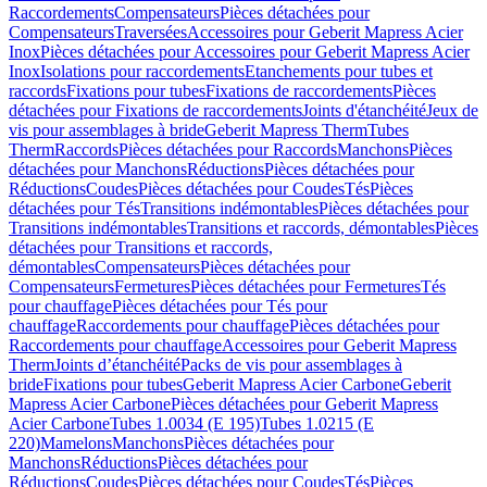
Raccordements
Compensateurs
Pièces détachées pour
Compensateurs
Traversées
Accessoires pour Geberit Mapress Acier
Inox
Pièces détachées pour Accessoires pour Geberit Mapress Acier
Inox
Isolations pour raccordements
Etanchements pour tubes et
raccords
Fixations pour tubes
Fixations de raccordements
Pièces
détachées pour Fixations de raccordements
Joints d'étanchéité
Jeux de
vis pour assemblages à bride
Geberit Mapress Therm
Tubes
Therm
Raccords
Pièces détachées pour Raccords
Manchons
Pièces
détachées pour Manchons
Réductions
Pièces détachées pour
Réductions
Coudes
Pièces détachées pour Coudes
Tés
Pièces
détachées pour Tés
Transitions indémontables
Pièces détachées pour
Transitions indémontables
Transitions et raccords, démontables
Pièces
détachées pour Transitions et raccords,
démontables
Compensateurs
Pièces détachées pour
Compensateurs
Fermetures
Pièces détachées pour Fermetures
Tés
pour chauffage
Pièces détachées pour Tés pour
chauffage
Raccordements pour chauffage
Pièces détachées pour
Raccordements pour chauffage
Accessoires pour Geberit Mapress
Therm
Joints d’étanchéité
Packs de vis pour assemblages à
bride
Fixations pour tubes
Geberit Mapress Acier Carbone
Geberit
Mapress Acier Carbone
Pièces détachées pour Geberit Mapress
Acier Carbone
Tubes 1.0034 (E 195)
Tubes 1.0215 (E
220)
Mamelons
Manchons
Pièces détachées pour
Manchons
Réductions
Pièces détachées pour
Réductions
Coudes
Pièces détachées pour Coudes
Tés
Pièces