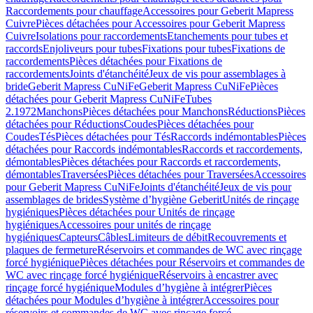
Raccordements pour chauffage
Accessoires pour Geberit Mapress
Cuivre
Pièces détachées pour Accessoires pour Geberit Mapress
Cuivre
Isolations pour raccordements
Etanchements pour tubes et
raccords
Enjoliveurs pour tubes
Fixations pour tubes
Fixations de
raccordements
Pièces détachées pour Fixations de
raccordements
Joints d'étanchéité
Jeux de vis pour assemblages à
bride
Geberit Mapress CuNiFe
Geberit Mapress CuNiFe
Pièces
détachées pour Geberit Mapress CuNiFe
Tubes
2.1972
Manchons
Pièces détachées pour Manchons
Réductions
Pièces
détachées pour Réductions
Coudes
Pièces détachées pour
Coudes
Tés
Pièces détachées pour Tés
Raccords indémontables
Pièces
détachées pour Raccords indémontables
Raccords et raccordements,
démontables
Pièces détachées pour Raccords et raccordements,
démontables
Traversées
Pièces détachées pour Traversées
Accessoires
pour Geberit Mapress CuNiFe
Joints d'étanchéité
Jeux de vis pour
assemblages de brides
Système d’hygiène Geberit
Unités de rinçage
hygiéniques
Pièces détachées pour Unités de rinçage
hygiéniques
Accessoires pour unités de rinçage
hygiéniques
Capteurs
Câbles
Limiteurs de débit
Recouvrements et
plaques de fermeture
Réservoirs et commandes de WC avec rinçage
forcé hygiénique
Pièces détachées pour Réservoirs et commandes de
WC avec rinçage forcé hygiénique
Réservoirs à encastrer avec
rinçage forcé hygiénique
Modules d’hygiène à intégrer
Pièces
détachées pour Modules d’hygiène à intégrer
Accessoires pour
réservoirs et commandes de WC avec rinçage forcé