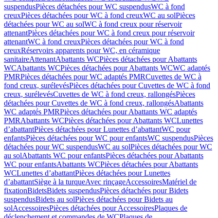
suspendus
Pièces détachées pour WC suspendus
WC à fond
creux
Pièces détachées pour WC à fond creux
WC au sol
Pièces
détachées pour WC au sol
WC à fond creux pour réservoir
attenant
Pièces détachées pour WC à fond creux pour réservoir
attenant
WC à fond creux
Pièces détachées pour WC à fond
creux
Réservoirs apparents pour WC, en céramique
sanitaire
Attenant
Abattants WC
Pièces détachées pour Abattants
WC
Abattants WC
Pièces détachées pour Abattants WC
WC adaptés
PMR
Pièces détachées pour WC adaptés PMR
Cuvettes de WC à
fond creux, surélevés
Pièces détachées pour Cuvettes de WC à fond
creux, surélevés
Cuvettes de WC à fond creux, rallongés
Pièces
détachées pour Cuvettes de WC à fond creux, rallongés
Abattants
WC adaptés PMR
Pièces détachées pour Abattants WC adaptés
PMR
Abattants WC
Pièces détachées pour Abattants WC
Lunettes
d’abattant
Pièces détachées pour Lunettes d’abattant
WC pour
enfants
Pièces détachées pour WC pour enfants
WC suspendus
Pièces
détachées pour WC suspendus
WC au sol
Pièces détachées pour WC
au sol
Abattants WC pour enfants
Pièces détachées pour Abattants
WC pour enfants
Abattants WC
Pièces détachées pour Abattants
WC
Lunettes d’abattant
Pièces détachées pour Lunettes
d’abattant
Siège à la turque
Avec rinçage
Accessoires
Matériel de
fixation
Bidets
Bidets suspendus
Pièces détachées pour Bidets
suspendus
Bidets au sol
Pièces détachées pour Bidets au
sol
Accessoires
Pièces détachées pour Accessoires
Plaques de
déclenchement et commandes de WC
Plaques de