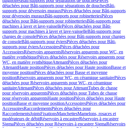
baignoires
Bâti-supports pour séparations de douches
Pièces
détachées pour Bâti-supports pour séparations de douches
Bâti-
supports pour déversoirs muraux
Pièces détachées pour Bâti-supports
pour déversoirs muraux
Bâti-supports pour robinetteries
Pièces
détachées pour Bâti-supports pour robinetteries
Bâti-supports pour
machines à laver et lave-vaisselle
Pièces détachées pour Bâti-
supports pour machines à laver et lave-vaisselle
Bâti-supports pour
charges de console
Pièces détachées pour Bâti-supports pour charges
de console
Bâti-supports pour éviers
Pièces détachées pour Bâti-
supports pour éviers
Accessoires
Pièces détachées pour
Accessoires
Réservoirs apparents
Réservoirs apparents pour WC, en
matière synthétique
Pièces détachées pour Réservoirs apparents pour
WC, en matière synthétique
Attenant
Pièces détachées pour
Attenant
Haute position
Pièces détachées pour Haute position
Basse et
moyenne position
Pièces détachées pour Basse et moyenne
position
Réservoirs apparents pour WC, en céramique sanitaire
Pièces
détachées pour Réservoirs apparents pour WC, en céramique
sanitaire
Attenant
Pièces détachées pour Attenant
Tubes de chasse
pour réservoirs apparents
Pièces détachées pour Tubes de chasse
pour réservoirs apparents
Haute position
Pièces détachées pour Haute
position
Basse et moyenne position
Accessoires
Pièces détachées pour
Accessoires
Raccordements
Pièces détachées pour
Raccordements
Joints
Fixations
Manchettes
Mamelons, rosaces et
modérateurs de débit
Réservoirs à encastrer
Réservoirs à encastrer
Sigma
Pièces détachées pour Réservoirs à encastrer Sigma
Réservoirs