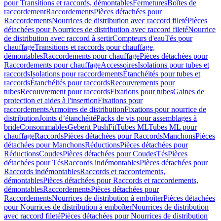
pour Transitions et raccords, démontables
Fermetures
Boîtes de
raccordement
Raccordements
Pièces détachées pour
Raccordements
Nourrices de distribution avec raccord fileté
Pièces
détachées pour Nourrices de distribution avec raccord fileté
Nourrice
de distribution avec raccord à sertir
Compteurs d'eau
Tés pour
chauffage
Transitions et raccords pour chauffage,
démontables
Raccordements pour chauffage
Pièces détachées pour
Raccordements pour chauffage
Accessoires
Isolations pour tubes et
raccords
Isolations pour raccordements
Étanchéités pour tubes et
raccords
Étanchéités pour raccords
Recouvrements pour
tubes
Recouvrement pour raccords
Fixations pour tubes
Gaines de
protection et aides à l'insertion
Fixations pour
raccordements
Armoires de distribution
Fixations pour nourrice de
distribution
Joints d’étanchéité
Packs de vis pour assemblages à
bride
Consommables
Geberit PushFit
Tubes ML
Tubes ML pour
chauffage
Raccords
Pièces détachées pour Raccords
Manchons
Pièces
détachées pour Manchons
Réductions
Pièces détachées pour
Réductions
Coudes
Pièces détachées pour Coudes
Tés
Pièces
détachées pour Tés
Raccords indémontables
Pièces détachées pour
Raccords indémontables
Raccords et raccordements,
démontables
Pièces détachées pour Raccords et raccordements,
démontables
Raccordements
Pièces détachées pour
Raccordements
Nourrices de distribution à emboîter
Pièces détachées
pour Nourrices de distribution à emboîter
Nourrices de distribution
avec raccord fileté
Pièces détachées pour Nourrices de distribution