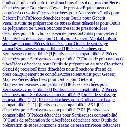
Outils de préparation de tubes
Bouchons d’essai de pression
Pièces
détachées pour Bouchons d’essai de pression
Équipements de
contrôle
Accessoires
Pièces détachées pour Accessoires
Outils pour
Geberit PushFit
Pièces détachées pour Outils pour Geberit
PushFit
Outils de préparation de tubes
Pièces détachées pour Outils
de préparation de tubes
Bouchons d'essai de pression
Pièces
détachées pour Bouchons d'essai de pression
Outils pour Geberit
Mepla
Pièces détachées pour Outils pour Geberit Mepla
Outils de
sertissage manuel
Pièces détachées pour Outils de sertissage
manuel
Sertisseuses compatibilité [1]
Pièces détachées pour
Sertisseuses compatibilité [1]
Sertisseuses compatibilité [2]
Pièces
détachées pour Sertisseuses compatibilité [2]
Outils de préparation de
tubes
Pièces détachées pour Outils de préparation de tubes
Bouchons
d'essai de pression
Pièces détachées pour Bouchons d'essai de
pression
Équipement de contrôle
Accessoires
Outils pour Geberit
Mapress
Pièces détachées pour Outils pour Geberit
Mapress
Sertisseuses compatibilité [1]
Pièces détachées pour
Sertisseuses compatibilité [1]
Sertisseuses compatibilité [2]
Pièces
détachées pour Sertisseuses compatibilité [2]
Outils de sertissage
compatibilité [1] / [2]
Pièces détachées pour Outils de sertissage
compatibilité [1] / [2]
Sertisseuses compatibilité [2XL]
Pièces
détachées pour Sertisseuses compatibilité [2XL]
Sertisseuses
compatibilité [3]
Pièces détachées pour Sertisseuses compatibilité
[3]
Outils de préparation de tubes
Pièces détachées pour Outils de
préparation de tubes
Bouchons d'essai de pression
Pièces détachées