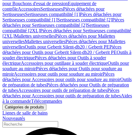
pour Bouchons d'essai de pression
Equipement de
contrôle
Accessoires
Sertisseuses
Pièces détachées pour
Sertisseuses
Sertisseuses compatibilité [1]
Pièces détachées pour
Sertisseuses compatibilité [1]
Sertisseuses compatibilité [2]
Pièces
détachées pour Sertisseuses compatibilité [2]
Sertisseuses
compatibilité [2XL]
Pièces détachées pour Sertisseuses compatibilité
[2XL]
Mallettes universelles
Pièces détachées pour Mallettes
universelles
Mallettes universelles
Pièces détachées pour Mallettes
universelles
Outils pour Geberit Silent-db20 / Geberit PE
Pièces
détachées pour Outils pour Geberit Silent-db20 / Geberit PE
Outils à
souder électrique
Pièces détachées pour Outils à souder
électrique
Accessoires pour outillage à souder électrique
Outils pour
soudure au miroir
Pièces détachées pour Outils pour soudure au
miroir
Accessoires pour outils pour soudure au miroir
Pièces
détachées pour Accessoires pour outils pour soudure au miroir
Outils
de préparation de tubes
Pièces détachées pour Outils de préparation
de tubes
Accessoires pour outils de préparation de tubes
Pièces
détachées pour Accessoires pour outils de préparation de tubes
Aides
à la commande
Télécommandes
Catégories de produits
Lignes de salle de bains
Nouveautés