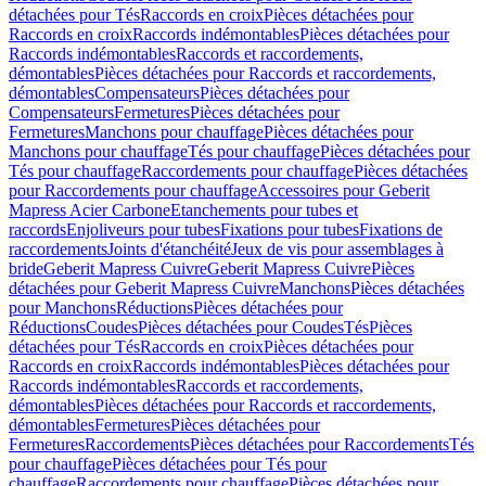
détachées pour Tés
Raccords en croix
Pièces détachées pour
Raccords en croix
Raccords indémontables
Pièces détachées pour
Raccords indémontables
Raccords et raccordements,
démontables
Pièces détachées pour Raccords et raccordements,
démontables
Compensateurs
Pièces détachées pour
Compensateurs
Fermetures
Pièces détachées pour
Fermetures
Manchons pour chauffage
Pièces détachées pour
Manchons pour chauffage
Tés pour chauffage
Pièces détachées pour
Tés pour chauffage
Raccordements pour chauffage
Pièces détachées
pour Raccordements pour chauffage
Accessoires pour Geberit
Mapress Acier Carbone
Etanchements pour tubes et
raccords
Enjoliveurs pour tubes
Fixations pour tubes
Fixations de
raccordements
Joints d'étanchéité
Jeux de vis pour assemblages à
bride
Geberit Mapress Cuivre
Geberit Mapress Cuivre
Pièces
détachées pour Geberit Mapress Cuivre
Manchons
Pièces détachées
pour Manchons
Réductions
Pièces détachées pour
Réductions
Coudes
Pièces détachées pour Coudes
Tés
Pièces
détachées pour Tés
Raccords en croix
Pièces détachées pour
Raccords en croix
Raccords indémontables
Pièces détachées pour
Raccords indémontables
Raccords et raccordements,
démontables
Pièces détachées pour Raccords et raccordements,
démontables
Fermetures
Pièces détachées pour
Fermetures
Raccordements
Pièces détachées pour Raccordements
Tés
pour chauffage
Pièces détachées pour Tés pour
chauffage
Raccordements pour chauffage
Pièces détachées pour