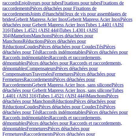
raccords
Enjoliveurs pour tubes
Fixations pour tubes
Fixations de
raccordements
Pièces détachées pour Fixations de
raccordements
Joints d'étanchéité
Jeux de vis pour assemblages de
brides
Geberit Mapress Acier Inox
Geberit Mapress Acier Inox
Pièces
détachées pour Geberit Mapress Acier Inox
Tubes 1.4401 (AISI
316)
Tubes 1.4521 (AISI 444)
Tubes 1.4301 (AISI
304)
Mamelons
Manchons
Pièces détachées pour
Manchons
Réductions
Pièces détachées pour
Réductions
Coudes
Pièces détachées pour Coudes
Tés
Pièces
détachées pour Tés
Raccords indémontables
Pièces détachées pour
Raccords indémontables
Raccords et raccordements,
démontables
Pièces détachées pour Raccords et raccordements,
démontables
Compensateurs
Pièces détachées pour
Compensateurs
Traversées
Fermetures
Pièces détachées pour
Fermetures
Raccordements
Pièces détachées pour
Raccordements
Geberit Mapress Acier Inox, sans silicone
Pièces
détachées pour Geberit Mapress Acier Inox, sans silicone
Tubes
1.4401 (AISI 316)
Tubes 1.4521 (AISI 444)
Manchons
Pièces
détachées pour Manchons
Réductions
Pièces détachées pour
Réductions
Coudes
Pièces détachées pour Coudes
Tés
Pièces
détachées pour Tés
Raccords indémontables
Pièces détachées pour
Raccords indémontables
Raccords et raccordements,
démontables
Pièces détachées pour Raccords et raccordements,
démontables
Fermetures
Pièces détachées pour
Fermetures
Raccordements
Pièces détachées pour