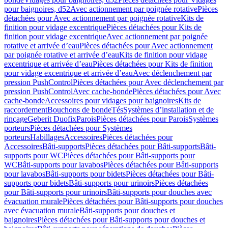
pour baignoires, d52
Avec actionnement par poignée rotative
Pièces
détachées pour Avec actionnement par poignée rotative
Kits de
finition pour vidage excentrique
Pièces détachées pour Kits de
finition pour vidage excentrique
Avec actionnement par poignée
rotative et arrivée d’eau
Pièces détachées pour Avec actionnement
par poignée rotative et arrivée d’eau
Kits de finition pour vidage
excentrique et arrivée d’eau
Pièces détachées pour Kits de finition
pour vidage excentrique et arrivée d’eau
Avec déclenchement par
pression PushControl
Pièces détachées pour Avec déclenchement par
pression PushControl
Avec cache-bonde
Pièces détachées pour Avec
cache-bonde
Accessoires pour vidages pour baignoires
Kits de
raccordement
Bouchons de bonde
Tés
Systèmes d’installation et de
rinçage
Geberit Duofix
Parois
Pièces détachées pour Parois
Systèmes
porteurs
Pièces détachées pour Systèmes
porteurs
Habillages
Accessoires
Pièces détachées pour
Accessoires
Bâti-supports
Pièces détachées pour Bâti-supports
Bâti-
supports pour WC
Pièces détachées pour Bâti-supports pour
WC
Bâti-supports pour lavabos
Pièces détachées pour Bâti-supports
pour lavabos
Bâti-supports pour bidets
Pièces détachées pour Bâti-
supports pour bidets
Bâti-supports pour urinoirs
Pièces détachées
pour Bâti-supports pour urinoirs
Bâti-supports pour douches avec
évacuation murale
Pièces détachées pour Bâti-supports pour douches
avec évacuation murale
Bâti-supports pour douches et
baignoires
Pièces détachées pour Bâti-supports pour douches et