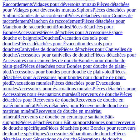
Raccordements
Vidages pour déversoirs muraux
Pièces détachées
pour Vidages pour déversoirs muraux
Siphons
Pièces détachées pour
Siphons
Coudes de raccordement
Pièces détachées pour Coudes de
raccordement
Manchon de raccordement
Pièces détachées pour
Manchon de raccordement
Bondes
Pièces détachées pour
Bondes
Accessoires
Pièces détachées pour Accessoires
Espace
douche et baignoire
Douches
Évacuation des sols pour
douches
Pièces détachées pour Évacuation des sols pour
douches
Canivelles de douche
Pièces détachées pour Canivelles de
douche
Accessoires pour canivelles de douche
Pièces détachées pour
Accessoires pour canivelles de douche
Bondes pour douche de
plain-pied
Pièces détachées pour Bondes pour douche de plain-
pied
Accessoires pour bondes pour douche de plain-pied
Pièces
détachées pour Accessoires pour bondes pour douche de plain-
pied
Evacuations murales
Pièces détachées pour Evacuations
murales
Accessoires pour évacuations murales
Pièces détachées pour
Accessoires pour évacuations murales
Receveurs de douche
Pièces
détachées pour Receveurs de douche
Receveurs de douche en
matériau minéral
Pièces détachées pour Receveurs de douche en
matériau minéral
Receveurs de douche en matériau
minéral
Receveurs de douche en céramique sanitaire
Bâti-
supports
Pièces détachées pour Bâti-supports
Bondes pour receveurs
de douche spécifiques
Pièces détachées pour Bondes pour receveurs
de douche spécifiques
Accessoires
Séparations de douche
Pièces
détachées pour Séparations de douche
Séparations de douche