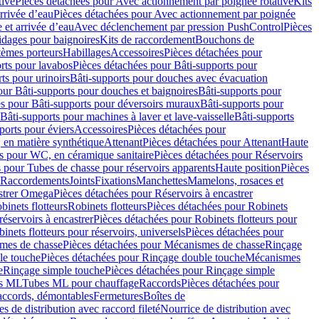
tive
Pièces détachées pour Avec actionnement par poignée rotative
Kits
rrivée d’eau
Pièces détachées pour Avec actionnement par poignée
 et arrivée d’eau
Avec déclenchement par pression PushControl
Pièces
idages pour baignoires
Kits de raccordement
Bouchons de
tèmes porteurs
Habillages
Accessoires
Pièces détachées pour
rts pour lavabos
Pièces détachées pour Bâti-supports pour
ts pour urinoirs
Bâti-supports pour douches avec évacuation
our Bâti-supports pour douches et baignoires
Bâti-supports pour
es pour Bâti-supports pour déversoirs muraux
Bâti-supports pour
Bâti-supports pour machines à laver et lave-vaisselle
Bâti-supports
ports pour éviers
Accessoires
Pièces détachées pour
 en matière synthétique
Attenant
Pièces détachées pour Attenant
Haute
s pour WC, en céramique sanitaire
Pièces détachées pour Réservoirs
 pour Tubes de chasse pour réservoirs apparents
Haute position
Pièces
r Raccordements
Joints
Fixations
Manchettes
Mamelons, rosaces et
astrer Omega
Pièces détachées pour Réservoirs à encastrer
inets flotteurs
Robinets flotteurs
Pièces détachées pour Robinets
réservoirs à encastrer
Pièces détachées pour Robinets flotteurs pour
inets flotteurs pour réservoirs, universels
Pièces détachées pour
mes de chasse
Pièces détachées pour Mécanismes de chasse
Rinçage
le touche
Pièces détachées pour Rinçage double touche
Mécanismes
e
Rinçage simple touche
Pièces détachées pour Rinçage simple
s ML
Tubes ML pour chauffage
Raccords
Pièces détachées pour
raccords, démontables
Fermetures
Boîtes de
s de distribution avec raccord fileté
Nourrice de distribution avec