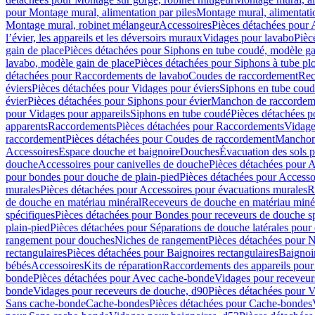
pour Montage mural, alimentation par piles
Montage mural, alimentati
Montage mural, robinet mélangeur
Accessoires
Pièces détachées pour 
l’évier, les appareils et les déversoirs muraux
Vidages pour lavabo
Pièc
gain de place
Pièces détachées pour Siphons en tube coudé, modèle ga
lavabo, modèle gain de place
Pièces détachées pour Siphons à tube pl
détachées pour Raccordements de lavabo
Coudes de raccordement
Rec
éviers
Pièces détachées pour Vidages pour éviers
Siphons en tube cou
évier
Pièces détachées pour Siphons pour évier
Manchon de raccordem
pour Vidages pour appareils
Siphons en tube coudé
Pièces détachées p
apparents
Raccordements
Pièces détachées pour Raccordements
Vidage
raccordement
Pièces détachées pour Coudes de raccordement
Manchon
Accessoires
Espace douche et baignoire
Douches
Évacuation des sols 
douche
Accessoires pour canivelles de douche
Pièces détachées pour A
pour bondes pour douche de plain-pied
Pièces détachées pour Accesso
murales
Pièces détachées pour Accessoires pour évacuations murales
R
de douche en matériau minéral
Receveurs de douche en matériau miné
spécifiques
Pièces détachées pour Bondes pour receveurs de douche s
plain-pied
Pièces détachées pour Séparations de douche latérales pour
rangement pour douches
Niches de rangement
Pièces détachées pour 
rectangulaires
Pièces détachées pour Baignoires rectangulaires
Baignoi
bébés
Accessoires
Kits de réparation
Raccordements des appareils pour 
bonde
Pièces détachées pour Avec cache-bonde
Vidages pour receveur
bonde
Vidages pour receveurs de douche, d90
Pièces détachées pour 
Sans cache-bonde
Cache-bondes
Pièces détachées pour Cache-bondes