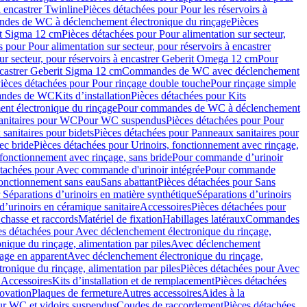
à encastrer Twinline
Pièces détachées pour Pour les réservoirs à
es de WC à déclenchement électronique du rinçage
Pièces
rit Sigma 12 cm
Pièces détachées pour Pour alimentation sur secteur,
 pour Pour alimentation sur secteur, pour réservoirs à encastrer
ur secteur, pour réservoirs à encastrer Geberit Omega 12 cm
Pour
encastrer Geberit Sigma 12 cm
Commandes de WC avec déclenchement
ièces détachées pour Pour rinçage double touche
Pour rinçage simple
mandes de WC
Kits d’installation
Pièces détachées pour Kits
nt électronique du rinçage
Pour commandes de WC à déclenchement
anitaires pour WC
Pour WC suspendus
Pièces détachées pour Pour
sanitaires pour bidets
Pièces détachées pour Panneaux sanitaires pour
ec bride
Pièces détachées pour Urinoirs, fonctionnement avec rinçage,
 fonctionnement avec rinçage, sans bride
Pour commande d’urinoir
étachées pour Avec commande d'urinoir intégrée
Pour commande
fonctionnement sans eau
Sans abattant
Pièces détachées pour Sans
 Séparations d’urinoirs en matière synthétique
Séparations d’urinoirs
d’urinoirs en céramique sanitaire
Accessoires
Pièces détachées pour
chasse et raccords
Matériel de fixation
Habillages latéraux
Commandes
es détachées pour Avec déclenchement électronique du rinçage,
ique du rinçage, alimentation par piles
Avec déclenchement
age en apparent
Avec déclenchement électronique du rinçage,
onique du rinçage, alimentation par piles
Pièces détachées pour Avec
 Accessoires
Kits d’installation et de remplacement
Pièces détachées
novation
Plaques de fermeture
Autres accessoires
Aides à la
ur WC et vidoirs suspendus
Coudes de raccordement
Pièces détachées