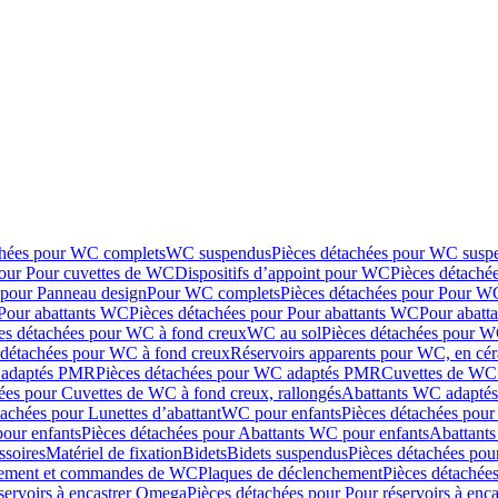
chées pour WC complets
WC suspendus
Pièces détachées pour WC susp
pour Pour cuvettes de WC
Dispositifs d’appoint pour WC
Pièces détaché
 pour Panneau design
Pour WC complets
Pièces détachées pour Pour W
Pour abattants WC
Pièces détachées pour Pour abattants WC
Pour abatt
es détachées pour WC à fond creux
WC au sol
Pièces détachées pour W
 détachées pour WC à fond creux
Réservoirs apparents pour WC, en cér
adaptés PMR
Pièces détachées pour WC adaptés PMR
Cuvettes de WC 
ées pour Cuvettes de WC à fond creux, rallongés
Abattants WC adapt
tachées pour Lunettes d’abattant
WC pour enfants
Pièces détachées pou
our enfants
Pièces détachées pour Abattants WC pour enfants
Abattant
ssoires
Matériel de fixation
Bidets
Bidets suspendus
Pièces détachées pou
hement et commandes de WC
Plaques de déclenchement
Pièces détachée
servoirs à encastrer Omega
Pièces détachées pour Pour réservoirs à enc