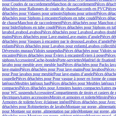
pour Coudes de raccordement
Manchon de raccordement
Pièces détac
détachées pour Rallonges de coude de chasse
Raccords en PVC
Pièce
détachées pour Vidages pour urinoirs
Siphons pour urinoir
Pièces déta
détachées pour Siphons à encastrer
Siphons en tube coudé
Pièces déta
de chasse
Manchon de raccordement
Pièces détachées pour Manchon 
pour bidet
Siphons en tube coudé
Pièces détachées pour Siphons en tu
lavabo
Lavabos
Lavabos
Pièces détachées pour Lavabos
Lavabos doubl
mains
Pièces détachées pour Lave-mains
Lave-mains d’angle
Pièces dé
détachées pour Vasques à encastrer par le dessous
Lavabos d’angle
Piè
enfants
Pièces détachées pour Lavabos pour enfants
Lavabos collectifs
Déversoirs muraux
Vidoirs suspendus
Pièces détachées pour Vidoirs s
encastrer
Pièces détachées pour Éviers à encastrer
Éviers à poser
Pièces
siphons
Accessoires
Cache-bondes
Porte-serviettes
Matériel de fixation
H
lavabo pour meuble avec meuble bas
Pièces détachées pour Packs la
lave-mains
Pièces détachées pour Pour lave-mains
Pour lavabos
Pièces
pour Pour lavabos pour meuble
Pour lave-mains d’angle
Pièces détach
coupelle
Pièces détachées pour Pour vasque à poser en forme de coupe
latéraux
Meubles latéraux bas
Pièces détachées pour Meubles latéraux 
compactes
Pièces détachées pour Armoires hautes compactes
Autres m
pour WC suspendu
Accessoires
Compartiments de tiroirs et casiers de
électriques
Autres accessoires
Miroirs et armoires et toilette
Miroirs
Pièc
Armoires de toilette
Avec éclairage intégré
Pièces détachées pour Avec 
détachées pour Robinetteries de lavabo
Montage sur gorge, alimentatio
pour Montage sur gorge, alimentation par piles
Montage sur gorge, ali
détachées pour Montage sur gorge, robinet mitigeur
Montage mural, al