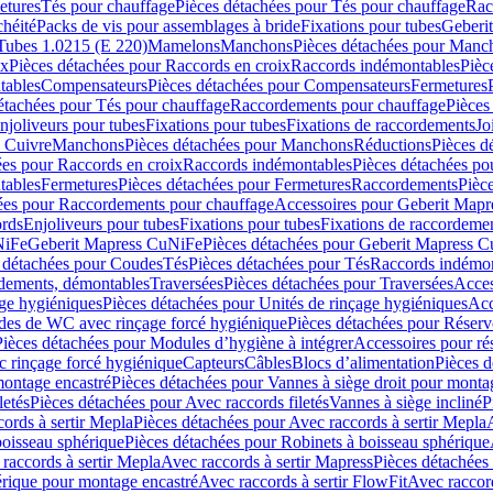
etures
Tés pour chauffage
Pièces détachées pour Tés pour chauffage
Rac
chéité
Packs de vis pour assemblages à bride
Fixations pour tubes
Geberi
Tubes 1.0215 (E 220)
Mamelons
Manchons
Pièces détachées pour Manc
ix
Pièces détachées pour Raccords en croix
Raccords indémontables
Pièc
tables
Compensateurs
Pièces détachées pour Compensateurs
Fermetures
étachées pour Tés pour chauffage
Raccordements pour chauffage
Pièces
njoliveurs pour tubes
Fixations pour tubes
Fixations de raccordements
Jo
s Cuivre
Manchons
Pièces détachées pour Manchons
Réductions
Pièces d
ées pour Raccords en croix
Raccords indémontables
Pièces détachées po
tables
Fermetures
Pièces détachées pour Fermetures
Raccordements
Pièc
ées pour Raccordements pour chauffage
Accessoires pour Geberit Mapr
ords
Enjoliveurs pour tubes
Fixations pour tubes
Fixations de raccordeme
NiFe
Geberit Mapress CuNiFe
Pièces détachées pour Geberit Mapress 
 détachées pour Coudes
Tés
Pièces détachées pour Tés
Raccords indémon
rdements, démontables
Traversées
Pièces détachées pour Traversées
Acces
age hygiéniques
Pièces détachées pour Unités de rinçage hygiéniques
Acc
des de WC avec rinçage forcé hygiénique
Pièces détachées pour Réser
Pièces détachées pour Modules d’hygiène à intégrer
Accessoires pour r
 rinçage forcé hygiénique
Capteurs
Câbles
Blocs d’alimentation
Pièces d
montage encastré
Pièces détachées pour Vannes à siège droit pour monta
letés
Pièces détachées pour Avec raccords filetés
Vannes à siège incliné
P
ords à sertir Mepla
Pièces détachées pour Avec raccords à sertir Mepla
boisseau sphérique
Pièces détachées pour Robinets à boisseau sphérique
raccords à sertir Mepla
Avec raccords à sertir Mapress
Pièces détachées
érique pour montage encastré
Avec raccords à sertir FlowFit
Avec raccord