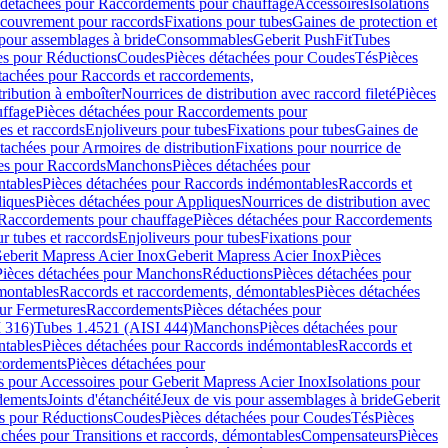
 détachées pour Raccordements pour chauffage
Accessoires
Isolations
couvrement pour raccords
Fixations pour tubes
Gaines de protection et
 pour assemblages à bride
Consommables
Geberit PushFit
Tubes
es pour Réductions
Coudes
Pièces détachées pour Coudes
Tés
Pièces
tachées pour Raccords et raccordements,
tribution à emboîter
Nourrices de distribution avec raccord fileté
Pièces
ffage
Pièces détachées pour Raccordements pour
s et raccords
Enjoliveurs pour tubes
Fixations pour tubes
Gaines de
tachées pour Armoires de distribution
Fixations pour nourrice de
es pour Raccords
Manchons
Pièces détachées pour
tables
Pièces détachées pour Raccords indémontables
Raccords et
iques
Pièces détachées pour Appliques
Nourrices de distribution avec
Raccordements pour chauffage
Pièces détachées pour Raccordements
 tubes et raccords
Enjoliveurs pour tubes
Fixations pour
eberit Mapress Acier Inox
Geberit Mapress Acier Inox
Pièces
Pièces détachées pour Manchons
Réductions
Pièces détachées pour
montables
Raccords et raccordements, démontables
Pièces détachées
ur Fermetures
Raccordements
Pièces détachées pour
 316)
Tubes 1.4521 (AISI 444)
Manchons
Pièces détachées pour
tables
Pièces détachées pour Raccords indémontables
Raccords et
ordements
Pièces détachées pour
s pour Accessoires pour Geberit Mapress Acier Inox
Isolations pour
rdements
Joints d'étanchéité
Jeux de vis pour assemblages à bride
Geberit
s pour Réductions
Coudes
Pièces détachées pour Coudes
Tés
Pièces
achées pour Transitions et raccords, démontables
Compensateurs
Pièces