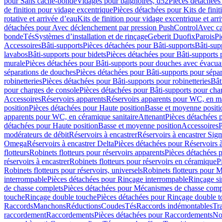
pour Sans cache-bonde
Vidages pour baignoires, d52
Pièces détachées
de finition pour vidage excentrique
Pièces détachées pour Kits de fini
rotative et arrivée d’eau
Kits de finition pour vidage excentrique et arr
détachées pour Avec déclenchement par pression PushControl
Avec c
bonde
Tés
Systèmes d’installation et de rinçage
Geberit Duofix
Parois
Pi
Accessoires
Bâti-supports
Pièces détachées pour Bâti-supports
Bâti-su
lavabos
Bâti-supports pour bidets
Pièces détachées pour Bâti-supports 
murale
Pièces détachées pour Bâti-supports pour douches avec évacua
séparations de douches
Pièces détachées pour Bâti-supports pour sépa
robinetteries
Pièces détachées pour Bâti-supports pour robinetteries
Bât
pour charges de console
Pièces détachées pour Bâti-supports pour cha
Accessoires
Réservoirs apparents
Réservoirs apparents pour WC, en ma
position
Pièces détachées pour Haute position
Basse et moyenne positi
apparents pour WC, en céramique sanitaire
Attenant
Pièces détachées 
détachées pour Haute position
Basse et moyenne position
Accessoires
P
modérateurs de débit
Réservoirs à encastrer
Réservoirs à encastrer Sig
Omega
Réservoirs à encastrer Delta
Pièces détachées pour Réservoirs à
flotteurs
Robinets flotteurs pour réservoirs apparents
Pièces détachées p
réservoirs à encastrer
Robinets flotteurs pour réservoirs en céramique
P
Robinets flotteurs pour réservoirs, universels
Robinets flotteurs pour 
interrompable
Pièces détachées pour Rinçage interrompable
Rinçage s
de chasse complets
Pièces détachées pour Mécanismes de chasse comp
touche
Rinçage double touche
Pièces détachées pour Rinçage double 
Raccords
Manchons
Réductions
Coudes
Tés
Raccords indémontables
Tra
raccordement
Raccordements
Pièces détachées pour Raccordements
Nou