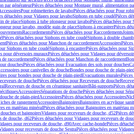
on par générateur
Pièces détachées pour Montage mural, alimentation pa
Accessoires
Pour robinetteries de lavabo
Pièces détachées pour Pour robi
es détachées pour Vidages pour lavabo
Siphons en tube coudé
Pièces dé
in de place
Siphons à tube plongeur pour lavabo
Pièces détachées pour 
ongeur pour lavabo, modèle gain de place
Siphons à encastrer
Pièces dét
ouvrements
Raccordements
Pièces détachées pour Raccordements
Joints
dé
Pièces détachées pour Siphons en tube coudé
Siphons à double chamb
ent
Pièces détachées pour Manchon de raccordement
Accessoires
Pièces
our Siphons en tube coudé
Siphons à encastrer
Pièces détachées pour Sip
s pour déversoirs muraux
Pièces détachées pour Vidages pour déversoi
 de raccordement
Pièces détachées pour Manchon de raccordement
Bon
pour douches
Pièces détachées pour Évacuation des sols pour douches
Ca
ccessoires pour canivelles de douche
Bondes pour douche de plain-pie
ires pour bondes pour douche de plain-pied
Evacuations murales
Pièces
eceveurs de douche
Pièces détachées pour Receveurs de douche
Receve
ral
Receveurs de douche en céramique sanitaire
Bâti-supports
Pièces dét
pécifiques
Accessoires
Séparations de douche
Pièces détachées pour Sép
 douche de plain-pied
Accessoires
Pièces détachées pour Accessoires
Nic
Niches de rangement
Accessoires
Baignoires
Baignoires en acrylique sanit
res en matériau minéral
Pièces détachées pour Baignoires en matériau m
douches et baignoires
Vidages pour receveurs de douche, d52
Pièces dé
s de douche, d62
Pièces détachées pour Vidages pour receveurs de dou
Vidages pour receveurs de douche, d90
Avec cache-bonde
Pièces détach
Vidages pour receveurs de douche Sestra
Pièces détachées pour Vidages