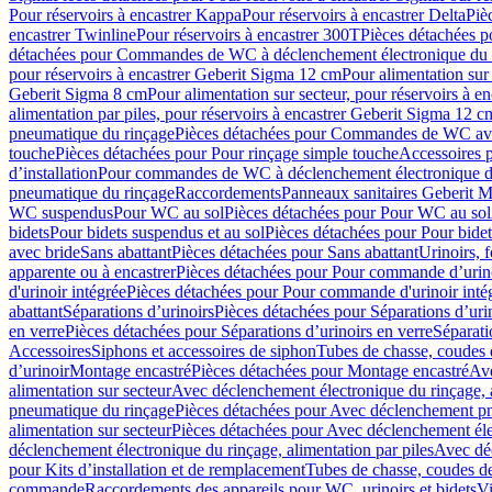
Pour réservoirs à encastrer Kappa
Pour réservoirs à encastrer Delta
Piè
encastrer Twinline
Pour réservoirs à encastrer 300T
Pièces détachées p
détachées pour Commandes de WC à déclenchement électronique du 
pour réservoirs à encastrer Geberit Sigma 12 cm
Pour alimentation sur
Geberit Sigma 8 cm
Pour alimentation sur secteur, pour réservoirs à 
alimentation par piles, pour réservoirs à encastrer Geberit Sigma 12 c
pneumatique du rinçage
Pièces détachées pour Commandes de WC ave
touche
Pièces détachées pour Pour rinçage simple touche
Accessoires
d’installation
Pour commandes de WC à déclenchement électronique d
pneumatique du rinçage
Raccordements
Panneaux sanitaires Geberit M
WC suspendus
Pour WC au sol
Pièces détachées pour Pour WC au sol
bidets
Pour bidets suspendus et au sol
Pièces détachées pour Pour bidet
avec bride
Sans abattant
Pièces détachées pour Sans abattant
Urinoirs, 
apparente ou à encastrer
Pièces détachées pour Pour commande d’urino
d'urinoir intégrée
Pièces détachées pour Pour commande d'urinoir inté
abattant
Séparations d’urinoirs
Pièces détachées pour Séparations d’uri
en verre
Pièces détachées pour Séparations d’urinoirs en verre
Séparati
Accessoires
Siphons et accessoires de siphon
Tubes de chasse, coudes 
dʼurinoir
Montage encastré
Pièces détachées pour Montage encastré
Ave
alimentation sur secteur
Avec déclenchement électronique du rinçage, a
pneumatique du rinçage
Pièces détachées pour Avec déclenchement p
alimentation sur secteur
Pièces détachées pour Avec déclenchement élec
déclenchement électronique du rinçage, alimentation par piles
Avec dé
pour Kits d’installation et de remplacement
Tubes de chasse, coudes de
commande
Raccordements des appareils pour WC, urinoirs et bidets
Vi