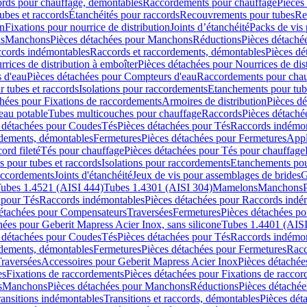
cords pour chauffage, démontables
Raccordements pour chauffage
Pièces
ubes et raccords
Étanchéités pour raccords
Recouvrements pour tubes
Re
on
Fixations pour nourrice de distribution
Joints d’étanchéité
Packs de vis
ds
Manchons
Pièces détachées pour Manchons
Réductions
Pièces détaché
ccords indémontables
Raccords et raccordements, démontables
Pièces dé
rrices de distribution à emboîter
Pièces détachées pour Nourrices de dis
 d'eau
Pièces détachées pour Compteurs d'eau
Raccordements pour chau
r tubes et raccords
Isolations pour raccordements
Etanchements pour tube
chées pour Fixations de raccordements
Armoires de distribution
Pièces dé
eau potable
Tubes multicouches pour chauffage
Raccords
Pièces détaché
 détachées pour Coudes
Tés
Pièces détachées pour Tés
Raccords indémon
rdements, démontables
Fermetures
Pièces détachées pour Fermetures
Appl
ord fileté
Tés pour chauffage
Pièces détachées pour Tés pour chauffage
ns pour tubes et raccords
Isolations pour raccordements
Etanchements pour
raccordements
Joints d'étanchéité
Jeux de vis pour assemblages de brides
G
ubes 1.4521 (AISI 444)
Tubes 1.4301 (AISI 304)
Mamelons
Manchons
 pour Tés
Raccords indémontables
Pièces détachées pour Raccords indé
détachées pour Compensateurs
Traversées
Fermetures
Pièces détachées po
hées pour Geberit Mapress Acier Inox, sans silicone
Tubes 1.4401 (AISI
 détachées pour Coudes
Tés
Pièces détachées pour Tés
Raccords indémon
rdements, démontables
Fermetures
Pièces détachées pour Fermetures
Racc
raversées
Accessoires pour Geberit Mapress Acier Inox
Pièces détachée
es
Fixations de raccordements
Pièces détachées pour Fixations de racco
s
Manchons
Pièces détachées pour Manchons
Réductions
Pièces détachée
ransitions indémontables
Transitions et raccords, démontables
Pièces dét