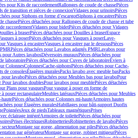
ées pour Kits de raccordement
Rallonges de coude de chasse
Pièces
s de transition et pièces de connexion
Vidages pour urinoirs
Pièces
achées pour Siphons en forme d’escargot
Siphons à encastrer
Pièces
de chasse
Pièces détachées pour Rallonges de coude de chasse et tube
 de raccordement
Vidages pour bidet
Pièces détachées pour Vidages
ouilles à braser
Pièces détachées pour Douilles à braser
Espace
asques à poser
Pièces détachées pour Vasques à poser
Lave-
our Vasques à encastrer
Vasques à encastrer par le dessous
Pièces
s PMR
Pièces détachées pour Lavabos adaptés PMR
Lavabos pour
s pour Autres lavabos
Déversoirs muraux
Pièces détachées pour
e laboratoire
Pièces détachées pour Cuves de laboratoire
Éviers à
our Colonnes
Colonnes
Cache-siphons
Pièces détachées pour Cache-
ts de consoles
Étagères murales
Packs lavabo avec meuble bas
Packs
 pour lavabo
Pièces détachées pour Meubles bas pour lavabo
Pour
r Pour lavabos doubles
Pour lavabos pour meuble
Pièces détachées
our Plans pour vasques
Pour vasque à poser en forme de
 à poser rectangulaire
Meubles latéraux
Pièces détachées pour Meubles
-haute
Pièces détachées pour Colonnes mi-haute
Armoires hautes
tachées pour Étagères murales
Habillages pour bâti-support Duofix
ge
Poignées
Jeux de pieds
Tableaux magnétiques
Prises
vec éclairage intégré
Armoires de toilette
Pièces détachées pour
soires
Prises électriques
Robinetteries
Robinetteries de lavabo
Pièces
 secteur
Montage sur gorge, alimentation par piles
Pièces détachées
entation par générateur
Montage sur gorge, robinet mitigeur
Pièces
n sur secteur
Montage mural, alimentation par piles
Pièces détachées