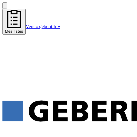
Vers « geberit.fr »
Mes listes