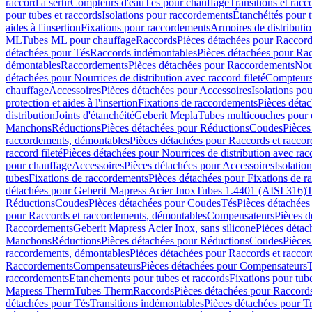
raccord à sertir
Compteurs d'eau
Tés pour chauffage
Transitions et rac
pour tubes et raccords
Isolations pour raccordements
Étanchéités pour t
aides à l'insertion
Fixations pour raccordements
Armoires de distributi
ML
Tubes ML pour chauffage
Raccords
Pièces détachées pour Raccor
détachées pour Tés
Raccords indémontables
Pièces détachées pour Ra
démontables
Raccordements
Pièces détachées pour Raccordements
Nou
détachées pour Nourrices de distribution avec raccord fileté
Compteurs
chauffage
Accessoires
Pièces détachées pour Accessoires
Isolations pou
protection et aides à l'insertion
Fixations de raccordements
Pièces déta
distribution
Joints d'étanchéité
Geberit Mepla
Tubes multicouches pour 
Manchons
Réductions
Pièces détachées pour Réductions
Coudes
Pièces
raccordements, démontables
Pièces détachées pour Raccords et racco
raccord fileté
Pièces détachées pour Nourrices de distribution avec racc
pour chauffage
Accessoires
Pièces détachées pour Accessoires
Isolatio
tubes
Fixations de raccordements
Pièces détachées pour Fixations de 
détachées pour Geberit Mapress Acier Inox
Tubes 1.4401 (AISI 316)
T
Réductions
Coudes
Pièces détachées pour Coudes
Tés
Pièces détachées
pour Raccords et raccordements, démontables
Compensateurs
Pièces 
Raccordements
Geberit Mapress Acier Inox, sans silicone
Pièces détac
Manchons
Réductions
Pièces détachées pour Réductions
Coudes
Pièces
raccordements, démontables
Pièces détachées pour Raccords et racco
Raccordements
Compensateurs
Pièces détachées pour Compensateurs
T
raccordements
Etanchements pour tubes et raccords
Fixations pour tub
Mapress Therm
Tubes Therm
Raccords
Pièces détachées pour Raccord
détachées pour Tés
Transitions indémontables
Pièces détachées pour T