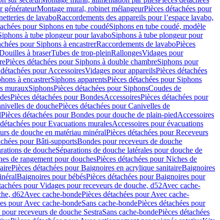
r générateur
Montage mural, robinet mélangeur
Pièces détachées pour
netteries de lavabo
Raccordements des appareils pour l’espace lavabo,
tachées pour Siphons en tube coudé
Siphons en tube coudé, modèle
Siphons à tube plongeur pour lavabo
Siphons à tube plongeur pour
achées pour Siphons à encastrer
Raccordements de lavabo
Pièces
Douilles à braser
Tubes de trop-plein
Rallonges
Vidages pour
re
Pièces détachées pour Siphons à double chambre
Siphons pour
 détachées pour Accessoires
Vidages pour appareils
Pièces détachées
hons à encastrer
Siphons apparents
Pièces détachées pour Siphons
rs muraux
Siphons
Pièces détachées pour Siphons
Coudes de
des
Pièces détachées pour Bondes
Accessoires
Pièces détachées pour
nivelles de douche
Pièces détachées pour Canivelles de
d
Pièces détachées pour Bondes pour douche de plain-pied
Accessoires
 détachées pour Evacuations murales
Accessoires pour évacuations
urs de douche en matériau minéral
Pièces détachées pour Receveurs
achées pour Bâti-supports
Bondes pour receveurs de douche
arations de douche
Séparations de douche latérales pour douche de
hes de rangement pour douches
Pièces détachées pour Niches de
aire
Pièces détachées pour Baignoires en acrylique sanitaire
Baignoires
inéral
Baignoires pour bébés
Pièces détachées pour Baignoires pour
tachées pour Vidages pour receveurs de douche, d52
Avec cache-
che, d62
Avec cache-bonde
Pièces détachées pour Avec cache-
ées pour Avec cache-bonde
Sans cache-bonde
Pièces détachées pour
 pour receveurs de douche Sestra
Sans cache-bonde
Pièces détachées