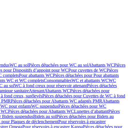
endus
WC au sol
Pièces détachées pour WC au sol
Abattants WC
Pièces
es pour Dispositifs d’appoint pour WC
Pour cuvettes de WC
Pièces
C complets
Pour abattants WC
Pièces détachées pour Pour abattants
ants WC et WC complets
Consommables
WC et abattants WC
WC
C au sol
WC à fond creux pour réservoir attenant
Pièces détachées
amique sanitaire
Attenant
Abattants WC
Pièces détachées pour
à fond creux, surélevés
Pièces détachées pour Cuvettes de WC à fond
és PMR
Pièces détachées pour Abattants WC adaptés PMR
Abattants
r WC pour enfants
WC suspendus
Pièces détachées pour WC
s WC
Pièces détachées pour Abattants WC
Lunettes d’abattant
Pièces
r Bidets suspendus
Bidets au sol
Pièces détachées pour Bidets au
s pour Plaques de déclenchement
Pour réservoirs à encastrer
astrer Omega
Pour réservoirs à encastrer Kappa
Pièces détachées pour