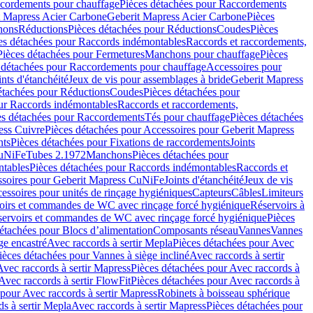
cordements pour chauffage
Pièces détachées pour Raccordements
t Mapress Acier Carbone
Geberit Mapress Acier Carbone
Pièces
hons
Réductions
Pièces détachées pour Réductions
Coudes
Pièces
es détachées pour Raccords indémontables
Raccords et raccordements,
Pièces détachées pour Fermetures
Manchons pour chauffage
Pièces
 détachées pour Raccordements pour chauffage
Accessoires pour
ints d'étanchéité
Jeux de vis pour assemblages à bride
Geberit Mapress
étachées pour Réductions
Coudes
Pièces détachées pour
ur Raccords indémontables
Raccords et raccordements,
es détachées pour Raccordements
Tés pour chauffage
Pièces détachées
ess Cuivre
Pièces détachées pour Accessoires pour Geberit Mapress
nts
Pièces détachées pour Fixations de raccordements
Joints
CuNiFe
Tubes 2.1972
Manchons
Pièces détachées pour
tables
Pièces détachées pour Raccords indémontables
Raccords et
soires pour Geberit Mapress CuNiFe
Joints d'étanchéité
Jeux de vis
essoires pour unités de rinçage hygiéniques
Capteurs
Câbles
Limiteurs
voirs et commandes de WC avec rinçage forcé hygiénique
Réservoirs à
éservoirs et commandes de WC avec rinçage forcé hygiénique
Pièces
étachées pour Blocs d’alimentation
Composants réseau
Vannes
Vannes
ge encastré
Avec raccords à sertir Mepla
Pièces détachées pour Avec
ièces détachées pour Vannes à siège incliné
Avec raccords à sertir
Avec raccords à sertir Mapress
Pièces détachées pour Avec raccords à
Avec raccords à sertir FlowFit
Pièces détachées pour Avec raccords à
 pour Avec raccords à sertir Mapress
Robinets à boisseau sphérique
s à sertir Mepla
Avec raccords à sertir Mapress
Pièces détachées pour