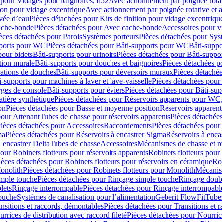
 pour Vidages pour baignoires, d52
Avec actionnement par poignée rota
tion pour vidage excentrique
Avec actionnement par poignée rotative et a
ivée d’eau
Pièces détachées pour Kits de finition pour vidage excentrique
ache-bonde
Pièces détachées pour Avec cache-bonde
Accessoires pour v
èces détachées pour Parois
Systèmes porteurs
Pièces détachées pour Sys
pports pour WC
Pièces détachées pour Bâti-supports pour WC
Bâti-suppo
pour bidets
Bâti-supports pour urinoirs
Pièces détachées pour Bâti-suppor
tion murale
Bâti-supports pour douches et baignoires
Pièces détachées p
rations de douches
Bâti-supports pour déversoirs muraux
Pièces détaché
i-supports pour machines à laver et lave-vaisselle
Pièces détachées pour 
rges de console
Bâti-supports pour éviers
Pièces détachées pour Bâti-sup
tière synthétique
Pièces détachées pour Réservoirs apparents pour WC,
on
Pièces détachées pour Basse et moyenne position
Réservoirs apparent
pour Attenant
Tubes de chasse pour réservoirs apparents
Pièces détachées
ièces détachées pour Accessoires
Raccordements
Pièces détachées pou
ma
Pièces détachées pour Réservoirs à encastrer Sigma
Réservoirs à enc
 encastrer Delta
Tubes de chasse
Accessoires
Mécanismes de chasse et rob
our Robinets flotteurs pour réservoirs apparents
Robinets flotteurs pour 
ièces détachées pour Robinets flotteurs pour réservoirs en céramique
Rob
Monolith
Pièces détachées pour Robinets flotteurs pour Monolith
Mécanis
imple touche
Pièces détachées pour Rinçage simple touche
Rinçage doub
lets
Rinçage interrompable
Pièces détachées pour Rinçage interrompabl
touche
Systèmes de canalisation pour l’alimentation
Geberit FlowFit
Tube
nsitions et raccords, démontables
Pièces détachées pour Transitions et 
rrices de distribution avec raccord fileté
Pièces détachées pour Nourrice