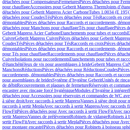
détachées pour Compensateurs
Fermetures
Pièces détachées pour Ferm
pour chauffage
Accessoires pour Geberit Mapress Therm
Joints d’étan
détachées pour Geberit Mapress Acier Carbone
Tubes 1.0034 (E 195)
détachées pour Coudes
Tés
Pièces détachées pour Tés
Raccords en cro
démontables
Pièces détachées pour Raccords et raccordements, démon
détachées pour Manchons pour chauffage
Tés pour chauffage
Pièces d
Geberit Mapress Acier Carbone
Etanchements pour tubes et raccords
E
Cuivre
Geberit Mapress Cuivre
Pièces détachées pour Geberit Mapres
Coudes
Tés
Pièces détachées pour Tés
Raccords en croix
Pièces détach
démontables
Pièces détachées pour Raccords et raccordements, démon
pour Tés pour chauffage
Raccordements pour chauffage
Pièces détach
Cuivre
Isolations pour raccordements
Etanchements pour tubes et racc
d'étanchéité
Jeux de vis pour assemblages à bride
Geberit Mapress Cu
Manchons
Réductions
Pièces détachées pour Réductions
Coudes
Pièces
raccordements, démontables
Pièces détachées pour Raccords et racco
pour assemblages de brides
Système d’hygiène Geberit
Unités de rinç
de débit
Recouvrements et plaques de fermeture
Réservoirs et comman
encastrer avec rinçage forcé hygiénique
Modules d’hygiène à intégrer
détachées pour Accessoires pour réservoirs et commandes de WC avec
à siège droit
Avec raccords à sertir Mapress
Vannes à siège droit pour 
raccords à sertir Mepla
Avec raccords à sertir Mapress
Avec raccords fi
FlowFit
Pièces détachées pour Avec raccords à sertir FlowFit
Avec racc
sertir Mapress
Vannes de prélèvement
Robinets de vidange
Robinets à 
sertir FlowFit
Avec raccords à sertir Mepla
Pièces détachées pour Avec 
pour montage encastré
Pièces détachées pour Robinets à boisseau sph