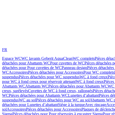
FR
Espace WC
WC lavants Geberit AquaClean
WC complets
Pièces déta
détachées pour Abattants WC
Pour cuvettes de WC
Pièces détachées 
détachées pour Pour cuvettes de WC
Panneau design
Pièces détachées
WC
Accessoires
Pièces détachées pour Accessoires
Pour WC complets
suspendus
Pièces détachées pour WC suspendus
WC à fond creux
Pièc
pour WC à fond creux pour réservoir attenant
WC à fond creux
Pièces
Abattants WC
Abattants WC
Pièces détachées pour Abattants WC
WC 
creux, surélevés
Cuvettes de WC à fond creux, rallongés
Pièces détach
WC
Pièces détachées pour Abattants WC
Lunettes d’abattant
Pièces dé
suspendus
WC au sol
Pièces détachées pour WC au sol
Abattants WC p
détachées pour Lunettes d’abattant
Siège à la turque
Avec rinçage
Acce
sol
Accessoires
Pièces détachées pour Accessoires
Plaques de déclenc
Sigma
Pièces détachées pour Pour réservoirs à encastrer Sigma
Pour ré