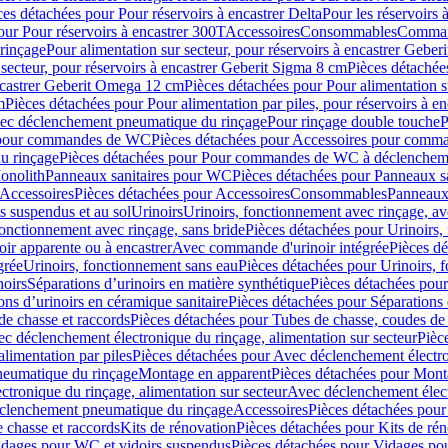
ces détachées pour Pour réservoirs à encastrer Delta
Pour les réservoirs 
our Pour réservoirs à encastrer 300T
Accessoires
Consommables
Command
rinçage
Pour alimentation sur secteur, pour réservoirs à encastrer Gebe
 secteur, pour réservoirs à encastrer Geberit Sigma 8 cm
Pièces détachées
encastrer Geberit Omega 12 cm
Pièces détachées pour Pour alimentation s
m
Pièces détachées pour Pour alimentation par piles, pour réservoirs à 
c déclenchement pneumatique du rinçage
Pour rinçage double touche
P
 pour commandes de WC
Pièces détachées pour Accessoires pour com
u rinçage
Pièces détachées pour Pour commandes de WC à déclencheme
onolith
Panneaux sanitaires pour WC
Pièces détachées pour Panneaux s
Accessoires
Pièces détachées pour Accessoires
Consommables
Panneaux 
s suspendus et au sol
Urinoirs
Urinoirs, fonctionnement avec rinçage, av
fonctionnement avec rinçage, sans bride
Pièces détachées pour Urinoirs,
ir apparente ou à encastrer
Avec commande d'urinoir intégrée
Pièces d
grée
Urinoirs, fonctionnement sans eau
Pièces détachées pour Urinoirs, 
noirs
Séparations d’urinoirs en matière synthétique
Pièces détachées pour
ons d’urinoirs en céramique sanitaire
Pièces détachées pour Séparations 
de chasse et raccords
Pièces détachées pour Tubes de chasse, coudes de 
c déclenchement électronique du rinçage, alimentation sur secteur
Pièc
limentation par piles
Pièces détachées pour Avec déclenchement électron
neumatique du rinçage
Montage en apparent
Pièces détachées pour Mont
tronique du rinçage, alimentation sur secteur
Avec déclenchement électr
clenchement pneumatique du rinçage
Accessoires
Pièces détachées pour
 chasse et raccords
Kits de rénovation
Pièces détachées pour Kits de ré
dages pour WC et vidoirs suspendus
Pièces détachées pour Vidages po