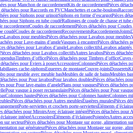
hées pour Manchon de raccordement
Kits de raccordement
Pièces détach
s détachées pour Raccords en PVC
Manchettes et cache-boulons
Raccord
chées pour Siphons pour urinoir
Siphons en forme d’escargot
Pièces dét
chées pour Siphons en tube coudé
Rallonges de coude de chasse et tube 
de raccordement
Coudes de raccordement
Pièces détachées pour Coudes
be coudé
Coudes de raccordement
Recouvrements
Raccordements
Joints
D
es
Lavabos pour meubles
Pièces détachées pour Lavabos pour meubles
V
tachées pour Lave-mains d’angle
Vasques à encastrer
Pièces détachées p
ces détachées pour Lavabos d’angle
Lavabos collectifs
Lavabos adapté
Pièces détachées pour Lavabos collectifs
Autres lavabos
Pièces détachée
uspendus
Timbres dʼoffice
Pièces détachées pour Timbres dʼoffice
Cuves d
 détachées pour Éviers à poser
Accessoires
Colonnes
Pièces détachées p
abillages cache-siphons
Equerres de montage
Couvre-joints
Dosserets
Ki
vabo pour meuble avec meuble bas
Meubles de salle de bains
Meubles bas
 détachées pour Pour lavabos
Pour lavabos doubles
Pièces détachées pou
ées pour Pour lave-mains d’angle
Plans pour vasques
Pièces détachées p
lle
Pour vasque à poser rectangulaire
Pièces détachées pour Pour vasque
bas
Colonnes hautes
Pièces détachées pour Colonnes hautes
Colonnes mi
eubles
Pièces détachées pour Autres meubles
Étagères murales
Pièces dé
 rangement
Porte-serviettes et crochets porte-serviettes
Éléments d’éclaira
es détachées pour Miroirs
Avec éclairage intégré
Pièces détachées pour A
éclairage intégré
Accessoires
Éléments d’éclairage
Poignées
Autres acces
n sur secteur
Pièces détachées pour Montage sur gorge, alimentation sur
mentation par générateur
Pièces détachées pour Montage sur gorge, alim
imentation sur secteur
Pièces détachées pour Montage mural, alimentatio