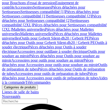
pour Bouchons d'essai de pression
Equipement de
contrôle
Accessoires
Sertisseuses
Pièces détachées pour
Sertisseuses
Sertisseuses compatibilité [1]
Pièces détachées pour
Sertisseuses compatibilité [1]
Sertisseuses compatibilité [2]
Pièces
détachées pour Sertisseuses compatibilité [2]
Sertisseuses
compatibilité [2XL]
Pièces détachées pour Sertisseuses compatibilité
[2XL]
Mallettes universelles
Pièces détachées pour Mallettes
universelles
Mallettes universelles
Pièces détachées pour Mallettes
universelles
Outils pour Geberit Silent-db20 / Geberit PE
Pièces
détachées pour Outils pour Geberit Silent-db20 / Geberit PE
Outils à
souder électrique
Pièces détachées pour Outils à souder
électrique
Accessoires pour outillage à souder électrique
Outils pour
soudure au miroir
Pièces détachées pour Outils pour soudure au
miroir
Accessoires pour outils pour soudure au miroir
Pièces
détachées pour Accessoires pour outils pour soudure au miroir
Outils
de préparation de tubes
Pièces détachées pour Outils de préparation
de tubes
Accessoires pour outils de préparation de tubes
Pièces
détachées pour Accessoires pour outils de préparation de tubes
Aides
à la commande
Télécommandes
Catégories de produits
Lignes de salle de bains
Nouveautés