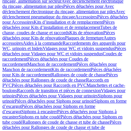
rinçage, alimentation sur secteur
Avec déclenchement électronique
du rinçage, alimentation par piles
Pièces détachées pour Avec
déclenchement électronique du rinçage, alimentation par piles
Avec
déclenchement pneumatique du rinçage
Accessoires
Pièces détachées
pour Accessoires
Kits d’installation et de remplacement
Pièces
détachées pour Kits d’installation et de remplacement
Tubes de
chasse, coudes de chasse et raccords
Kits de rénovation
Pièces
détachées pour Kits de rénovation
Plaques de fermeture
Autres
accessoires
Aides à la commande
Raccordements des appareils pour
WC, urinoirs et bidets
Vidages pour WC et vidoirs suspendus
Pièces
détachées pour Vidages pour WC et vidoirs suspendus
Coudes de
raccordement
Pièces détachées pour Coudes de
raccordement
Manchon de raccordement
Pièces détachées pour
Manchon de raccordement
Kits de raccordement
Pièces détachées
pour Kits de raccordement
Rallonges de coude de chasse
Pièces
détachées pour Rallonges de coude de chasse
Raccords en
PVC
Pièces détachées pour Raccords en PVC
Manchettes et cache-
boulons
Raccords de transition et pièces de connexion
Vidages pour
urinoirs
Pièces détachées pour Vidages pour urinoirs
Siphons pour
urinoir
Pièces détachées pour Siphons pour urinoir
Siphons en forme
d’escargot
Pièces détachées pour Siphons en forme
d’escargot
Siphons à encastrer
Pièces détachées pour Siphons à
encastrer
Siphons en tube coudé
Pièces détachées pour Siphons en
tube coudé
Rallonges de coude de chasse et tube de chasse
Pièces
détachées pour Rallonges de coude de chasse et tube de