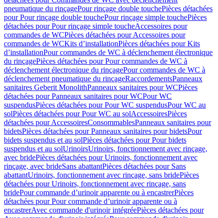
pneumatique du rinçage
Pour rinçage double touche
Pièces détachées
pour Pour rinçage double touche
Pour rinçage simple touche
Pièces
détachées pour Pour rinçage simple touche
Accessoires pour
commandes de WC
Pièces détachées pour Accessoires pour
commandes de WC
Kits d’installation
Pièces détachées pour Kits
d’installation
Pour commandes de WC à déclenchement électronique
du rinçage
Pièces détachées pour Pour commandes de WC à
déclenchement électronique du rinçage
Pour commandes de WC à
déclenchement pneumatique du rinçage
Raccordements
Panneaux
sanitaires Geberit Monolith
Panneaux sanitaires pour WC
Pièces
détachées pour Panneaux sanitaires pour WC
Pour WC
suspendus
Pièces détachées pour Pour WC suspendus
Pour WC au
sol
Pièces détachées pour Pour WC au sol
Accessoires
Pièces
détachées pour Accessoires
Consommables
Panneaux sanitaires pour
bidets
Pièces détachées pour Panneaux sanitaires pour bidets
Pour
bidets suspendus et au sol
Pièces détachées pour Pour bidets
suspendus et au sol
Urinoirs
Urinoirs, fonctionnement avec rinçage,
avec bride
Pièces détachées pour Urinoirs, fonctionnement avec
rinçage, avec bride
Sans abattant
Pièces détachées pour Sans
abattant
Urinoirs, fonctionnement avec rinçage, sans bride
Pièces
détachées pour Urinoirs, fonctionnement avec rinçage, sans
bride
Pour commande d’urinoir apparente ou à encastrer
Pièces
détachées pour Pour commande d’urinoir apparente ou à
encastrer
Avec commande d'urinoir intégrée
Pièces détachées pour