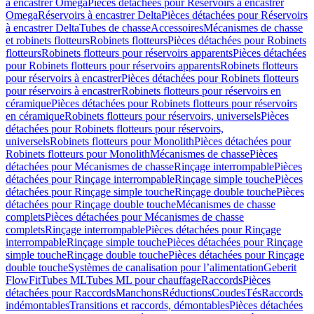
à encastrer Omega
Pièces détachées pour Réservoirs à encastrer
Omega
Réservoirs à encastrer Delta
Pièces détachées pour Réservoirs
à encastrer Delta
Tubes de chasse
Accessoires
Mécanismes de chasse
et robinets flotteurs
Robinets flotteurs
Pièces détachées pour Robinets
flotteurs
Robinets flotteurs pour réservoirs apparents
Pièces détachées
pour Robinets flotteurs pour réservoirs apparents
Robinets flotteurs
pour réservoirs à encastrer
Pièces détachées pour Robinets flotteurs
pour réservoirs à encastrer
Robinets flotteurs pour réservoirs en
céramique
Pièces détachées pour Robinets flotteurs pour réservoirs
en céramique
Robinets flotteurs pour réservoirs, universels
Pièces
détachées pour Robinets flotteurs pour réservoirs,
universels
Robinets flotteurs pour Monolith
Pièces détachées pour
Robinets flotteurs pour Monolith
Mécanismes de chasse
Pièces
détachées pour Mécanismes de chasse
Rinçage interrompable
Pièces
détachées pour Rinçage interrompable
Rinçage simple touche
Pièces
détachées pour Rinçage simple touche
Rinçage double touche
Pièces
détachées pour Rinçage double touche
Mécanismes de chasse
complets
Pièces détachées pour Mécanismes de chasse
complets
Rinçage interrompable
Pièces détachées pour Rinçage
interrompable
Rinçage simple touche
Pièces détachées pour Rinçage
simple touche
Rinçage double touche
Pièces détachées pour Rinçage
double touche
Systèmes de canalisation pour l’alimentation
Geberit
FlowFit
Tubes ML
Tubes ML pour chauffage
Raccords
Pièces
détachées pour Raccords
Manchons
Réductions
Coudes
Tés
Raccords
indémontables
Transitions et raccords, démontables
Pièces détachées