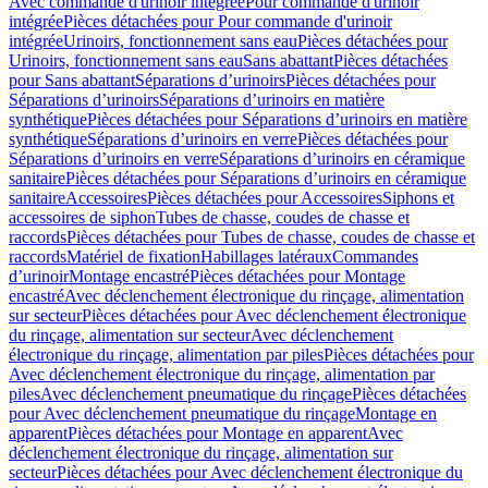
Avec commande d'urinoir intégrée
Pour commande d'urinoir
intégrée
Pièces détachées pour Pour commande d'urinoir
intégrée
Urinoirs, fonctionnement sans eau
Pièces détachées pour
Urinoirs, fonctionnement sans eau
Sans abattant
Pièces détachées
pour Sans abattant
Séparations d’urinoirs
Pièces détachées pour
Séparations d’urinoirs
Séparations d’urinoirs en matière
synthétique
Pièces détachées pour Séparations d’urinoirs en matière
synthétique
Séparations d’urinoirs en verre
Pièces détachées pour
Séparations d’urinoirs en verre
Séparations d’urinoirs en céramique
sanitaire
Pièces détachées pour Séparations d’urinoirs en céramique
sanitaire
Accessoires
Pièces détachées pour Accessoires
Siphons et
accessoires de siphon
Tubes de chasse, coudes de chasse et
raccords
Pièces détachées pour Tubes de chasse, coudes de chasse et
raccords
Matériel de fixation
Habillages latéraux
Commandes
dʼurinoir
Montage encastré
Pièces détachées pour Montage
encastré
Avec déclenchement électronique du rinçage, alimentation
sur secteur
Pièces détachées pour Avec déclenchement électronique
du rinçage, alimentation sur secteur
Avec déclenchement
électronique du rinçage, alimentation par piles
Pièces détachées pour
Avec déclenchement électronique du rinçage, alimentation par
piles
Avec déclenchement pneumatique du rinçage
Pièces détachées
pour Avec déclenchement pneumatique du rinçage
Montage en
apparent
Pièces détachées pour Montage en apparent
Avec
déclenchement électronique du rinçage, alimentation sur
secteur
Pièces détachées pour Avec déclenchement électronique du