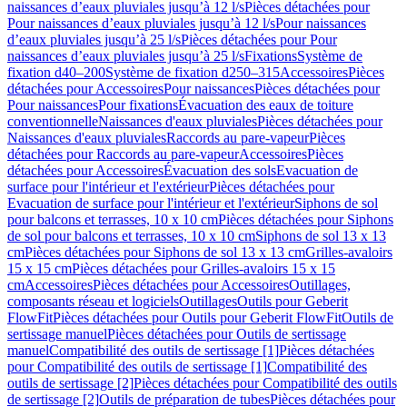
naissances d’eaux pluviales jusqu’à 12 l/s
Pièces détachées pour
Pour naissances d’eaux pluviales jusqu’à 12 l/s
Pour naissances
d’eaux pluviales jusqu’à 25 l/s
Pièces détachées pour Pour
naissances d’eaux pluviales jusqu’à 25 l/s
Fixations
Système de
fixation d40–200
Système de fixation d250–315
Accessoires
Pièces
détachées pour Accessoires
Pour naissances
Pièces détachées pour
Pour naissances
Pour fixations
Évacuation des eaux de toiture
conventionnelle
Naissances d'eaux pluviales
Pièces détachées pour
Naissances d'eaux pluviales
Raccords au pare-vapeur
Pièces
détachées pour Raccords au pare-vapeur
Accessoires
Pièces
détachées pour Accessoires
Évacuation des sols
Evacuation de
surface pour l'intérieur et l'extérieur
Pièces détachées pour
Evacuation de surface pour l'intérieur et l'extérieur
Siphons de sol
pour balcons et terrasses, 10 x 10 cm
Pièces détachées pour Siphons
de sol pour balcons et terrasses, 10 x 10 cm
Siphons de sol 13 x 13
cm
Pièces détachées pour Siphons de sol 13 x 13 cm
Grilles-avaloirs
15 x 15 cm
Pièces détachées pour Grilles-avaloirs 15 x 15
cm
Accessoires
Pièces détachées pour Accessoires
Outillages,
composants réseau et logiciels
Outillages
Outils pour Geberit
FlowFit
Pièces détachées pour Outils pour Geberit FlowFit
Outils de
sertissage manuel
Pièces détachées pour Outils de sertissage
manuel
Compatibilité des outils de sertissage [1]
Pièces détachées
pour Compatibilité des outils de sertissage [1]
Compatibilité des
outils de sertissage [2]
Pièces détachées pour Compatibilité des outils
de sertissage [2]
Outils de préparation de tubes
Pièces détachées pour