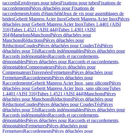
raccords
Enjoliveurs pour tubes
Fixations pour tubes
Fixations de
raccordements
Pièces détachées pour Fixations de
raccordements
Joints d'étanchéité
Jeux de vis pour assemblages de
brides
Geberit Mapress Acier Inox
Geberit Mapress Acier Inox
Pièces
détachées pour Geberit Mapress Acier Inox
Tubes 1.4401 (AISI
316)
Tubes 1.4521 (AISI 444)
Tubes 1.4301 (AISI
304)
Mamelons
Manchons
Pièces détachées pour
Manchons
Réductions
Pièces détachées pour
Réductions
Coudes
Pièces détachées pour Coudes
Tés
Pièces
détachées pour Tés
Raccords indémontables
Pièces détachées pour
Raccords indémontables
Raccords et raccordements,
démontables
Pièces détachées pour Raccords et raccordements,
démontables
Compensateurs
Pièces détachées pour
Compensateurs
Traversées
Fermetures
Pièces détachées pour
Fermetures
Raccordements
Pièces détachées pour
Raccordements
Geberit Mapress Acier Inox, sans silicone
Pièces
détachées pour Geberit Mapress Acier Inox, sans silicone
Tubes
1.4401 (AISI 316)
Tubes 1.4521 (AISI 444)
Manchons
Pièces
détachées pour Manchons
Réductions
Pièces détachées pour
Réductions
Coudes
Pièces détachées pour Coudes
Tés
Pièces
détachées pour Tés
Raccords indémontables
Pièces détachées pour
Raccords indémontables
Raccords et raccordements,
démontables
Pièces détachées pour Raccords et raccordements,
démontables
Fermetures
Pièces détachées pour
Fermetures
Raccordements
Pièces détachées pour