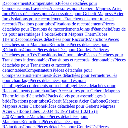
Raccordements
Compensateurs
Pièces détachées pour
Compensateurs
Traversées
Accessoires pour Geberit Mapress Acier
Inox
Pièces détachées pour Accessoires pour Geberit Mapress Acier
Inox
Isolations pour raccordements
Etanchements pour tubes et
raccords
Fixations pour tubes
Fixations de raccordements
Pièces
détachées pour Fixations de raccordements
Joints d'étanchéité
Jeux de
vis pour assemblages à bride
Geberit Mapress Therm
Tubes
Therm
Raccords
Pièces détachées pour Raccords
Manchons
Pièces
détachées pour Manchons
Réductions
Pièces détachées pour
Réductions
Coudes
Pièces détachées pour Coudes
Tés
Pièces
détachées pour Tés
Transitions indémontables
Pièces détachées pour
Transitions indémontables
Transitions et raccords, démontables
Pièces
détachées pour Transitions et raccords,
démontables
Compensateurs
Pièces détachées pour
Compensateurs
Fermetures
Pièces détachées pour Fermetures
Tés
pour chauffage
Pièces détachées pour Tés pour
chauffage
Raccordements pour chauffage
Pièces détachées pour
Raccordements pour chauffage
Accessoires pour Geberit Mapress
Therm
Joints d’étanchéité
Packs de vis pour assemblages à
bride
Fixations pour tubes
Geberit Mapress Acier Carbone
Geberit
Mapress Acier Carbone
Pièces détachées pour Geberit Mapress
Acier Carbone
Tubes 1.0034 (E 195)
Tubes 1.0215 (E
220)
Mamelons
Manchons
Pièces détachées pour
Manchons
Réductions
Pièces détachées pour
Réductions
Coudes
Pièces détachées pour Coudes
Tés
Pièces