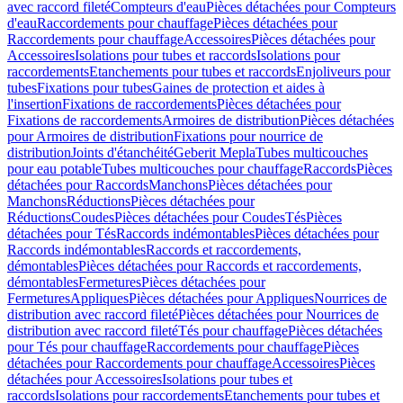
avec raccord fileté
Compteurs d'eau
Pièces détachées pour Compteurs
d'eau
Raccordements pour chauffage
Pièces détachées pour
Raccordements pour chauffage
Accessoires
Pièces détachées pour
Accessoires
Isolations pour tubes et raccords
Isolations pour
raccordements
Etanchements pour tubes et raccords
Enjoliveurs pour
tubes
Fixations pour tubes
Gaines de protection et aides à
l'insertion
Fixations de raccordements
Pièces détachées pour
Fixations de raccordements
Armoires de distribution
Pièces détachées
pour Armoires de distribution
Fixations pour nourrice de
distribution
Joints d'étanchéité
Geberit Mepla
Tubes multicouches
pour eau potable
Tubes multicouches pour chauffage
Raccords
Pièces
détachées pour Raccords
Manchons
Pièces détachées pour
Manchons
Réductions
Pièces détachées pour
Réductions
Coudes
Pièces détachées pour Coudes
Tés
Pièces
détachées pour Tés
Raccords indémontables
Pièces détachées pour
Raccords indémontables
Raccords et raccordements,
démontables
Pièces détachées pour Raccords et raccordements,
démontables
Fermetures
Pièces détachées pour
Fermetures
Appliques
Pièces détachées pour Appliques
Nourrices de
distribution avec raccord fileté
Pièces détachées pour Nourrices de
distribution avec raccord fileté
Tés pour chauffage
Pièces détachées
pour Tés pour chauffage
Raccordements pour chauffage
Pièces
détachées pour Raccordements pour chauffage
Accessoires
Pièces
détachées pour Accessoires
Isolations pour tubes et
raccords
Isolations pour raccordements
Etanchements pour tubes et