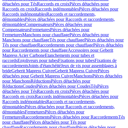
détachées pour Tés
Raccords en croix
Pièces détachées pour
Raccords en croix
Raccords indémontables
Pièces détachées pour
Raccords indémontables
Raccords et raccordements,
démontables
Pièces détachées pour Raccords et raccordements,
démontables
Compensateurs
Pièces détachées pour
Compensateurs
Fermetures
Pièces détachées pour
Fermetures
Manchons pour chauffage
Pièces détachées pour
Manchons pour chauffage
Tés pour chauffage
Pièces détachées pour
Tés pour chauffage
Raccordements pour chauffage
Pièces détachées
pour Raccordements pour chauffage
Accessoires pour Geberit
Mapress Acier Carbone
Etanchements pour tubes et
raccords
Enjoliveurs pour tubes
Fixations pour tubes
Fixations de
raccordements
Joints d'étanchéité
Jeux de vis pour assemblages à
bride
Geberit Mapress Cuivre
Geberit Mapress Cuivre
Pièces
détachées pour Geberit Mapress Cuivre
Manchons
Pièces détachées
pour Manchons
Réductions
Pièces détachées pour
Réductions
Coudes
Pièces détachées pour Coudes
Tés
Pièces
détachées pour Tés
Raccords en croix
Pièces détachées pour
Raccords en croix
Raccords indémontables
Pièces détachées pour
Raccords indémontables
Raccords et raccordements,
démontables
Pièces détachées pour Raccords et raccordements,
démontables
Fermetures
Pièces détachées pour
Fermetures
Raccordements
Pièces détachées pour Raccordements
Tés
pour chauffage
Pièces détachées pour Tés pour
chauffage
Raccordements pour chauffage
Pièces détachées pour