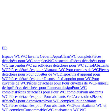
FR
Espace WC
WC lavants Geberit AquaClean
WC complets
Pièces
détachées pour WC complets
WC suspendus
Pièces détachées pour
WC suspendus
WC au sol
Pièces détachées pour WC au sol
Abattants
WC
Pièces détachées pour Abattants WC
Pour cuvettes de WC
Pièces
détachées pour Pour cuvettes de WC
Dispositifs d’appoint pour
WC
Pièces détachées pour Dispositifs d’appoint pour WC
Pour
cuvettes de WC
Pièces détachées pour Pour cuvettes de WC
Panneau
design
Pièces détachées pour Panneau design
Pour WC
complets
Pièces détachées pour Pour WC complets
Pour abattants
WC
Pièces détachées pour Pour abattants WC
Accessoires
Pièces
détachées pour Accessoires
Pour WC complets
Pour abattants
WC
Pièces détachées pour Pour abattants WC
Pour abattants WC et
WC complets
Consommables
WC et abattants WC
WC