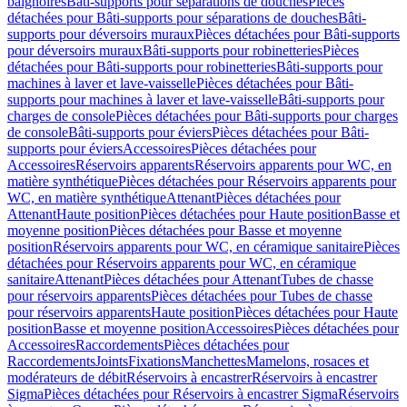
baignoires
Bâti-supports pour séparations de douches
Pièces
détachées pour Bâti-supports pour séparations de douches
Bâti-
supports pour déversoirs muraux
Pièces détachées pour Bâti-supports
pour déversoirs muraux
Bâti-supports pour robinetteries
Pièces
détachées pour Bâti-supports pour robinetteries
Bâti-supports pour
machines à laver et lave-vaisselle
Pièces détachées pour Bâti-
supports pour machines à laver et lave-vaisselle
Bâti-supports pour
charges de console
Pièces détachées pour Bâti-supports pour charges
de console
Bâti-supports pour éviers
Pièces détachées pour Bâti-
supports pour éviers
Accessoires
Pièces détachées pour
Accessoires
Réservoirs apparents
Réservoirs apparents pour WC, en
matière synthétique
Pièces détachées pour Réservoirs apparents pour
WC, en matière synthétique
Attenant
Pièces détachées pour
Attenant
Haute position
Pièces détachées pour Haute position
Basse et
moyenne position
Pièces détachées pour Basse et moyenne
position
Réservoirs apparents pour WC, en céramique sanitaire
Pièces
détachées pour Réservoirs apparents pour WC, en céramique
sanitaire
Attenant
Pièces détachées pour Attenant
Tubes de chasse
pour réservoirs apparents
Pièces détachées pour Tubes de chasse
pour réservoirs apparents
Haute position
Pièces détachées pour Haute
position
Basse et moyenne position
Accessoires
Pièces détachées pour
Accessoires
Raccordements
Pièces détachées pour
Raccordements
Joints
Fixations
Manchettes
Mamelons, rosaces et
modérateurs de débit
Réservoirs à encastrer
Réservoirs à encastrer
Sigma
Pièces détachées pour Réservoirs à encastrer Sigma
Réservoirs