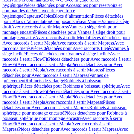
hygiénique
Pièces détachées pour Accessoires pour réservoirs et
commandes de WC avec rinçage forcé
hygiénique
Capteurs
Câbles
Blocs d’alimentation
Pièces détachées
pour Blocs d’alimentation
Composants réseau
Vannes
Vannes à siège
droit
Avec raccords à sertir Mapress
Vannes à siège droit pour
montage encastré
Pièces détachées pour Vannes à siège droit pour
montage encastré
Avec raccords à sertir Mepla
Pièces détachées pour
Avec raccords à sertir Mepla
Avec raccords à sertir Mapress
Avec
raccords filetés
Pièces détachées pour Avec raccords filetés
Vannes à
siège incliné
Pièces détachées pour Vannes à siège incliné
Avec
raccords à sertir FlowFit
Pièces détachées pour Avec raccords à sertir
FlowFit
Avec raccords à sertir Mepla
Pièces détachées pour Avec
raccords à sertir Mepla
Avec raccords à sertir Mapress
Pièces
détachées pour Avec raccords à sertir Mapress
Vannes de
prélèvement
Robinets de vidange
Robinets à boisseau
sphérique
Pièces détachées pour Robinets à boisseau sphérique
Avec
raccords à sertir FlowFit
Pièces détachées pour Avec raccords à sertir
FlowFit
Avec raccords à sertir Mepla
Pièces détachées pour Avec
raccords à sertir Mepla
Avec raccords à sertir Mapress
Pièces
détachées pour Avec raccords à sertir Mapress
Robinets à boisseau
sphérique pour montage encastré
Pièces détachées pour Robinets à
boisseau sphérique pour montage encastré
Avec raccords à sertir
FlowFit
Avec raccords à sertir Mepla
Avec raccords à sertir
Mapress
Pièces détachées pour Avec raccords à sertir Mapress
Avec