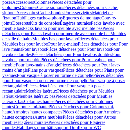
poser
Accessoires
Colonnes
Pièces détachées pour
Colonnes
Colonnes
Cache-siphons
Pièces détachées pour Cache-
siphons
Accessoires
Cache-bondes
Porte-serviettes
Matériel de
fixation
Habillages cache-siphons
Equerres de montage
Couvre-
joints
Dosserets
Kits de consoles
Étagères murales
Packs lavabo avec
meuble bas
Packs lavabo pour meuble avec meuble bas
Pièces
détachées pour Packs lavabo pour meuble avec meuble bas
Meubles
de salle de bains
Meubles bas pour lavabo
Pièces détachées pour
Meubles bas pour lavabo
Pour lave-mains
Pièces détachées pour Pour
lave-mains
Pour lavabos
Pièces détachées pour Pour lavabos
Pour
lavabos doubles
Pièces détachées pour Pour lavabos doubles
Pour
lavabos pour meuble
Pièces détachées pour Pour lavabos pour
meuble
Pour lave-mains d’angle
Pièces détachées pour Pour lave-
mains d’angle
Plans pour vasques
Pièces détachées pour Plans pour
vasques
Pour vasque à poser en forme de coupelle
Pièces détachées
pour Pour vasque à poser en forme de coupelle
Pour vasque à poser
rectangulaire
Pièces détachées pour Pour vasque à poser
rectangulaire
Meubles latéraux
Pièces détachées pour Meubles
latéraux
Meubles latéraux bas
Pièces détachées pour Meubles
latéraux bas
Colonnes hautes
Pièces détachées pour Colonnes
hautes
Colonnes mi-haute
Pièces détachées pour Colonnes mi-
haute
Armoires hautes compactes
Pièces détachées pour Armoires
hautes compactes
Autres meubles
Pièces détachées pour Autres
meubles
Étagères murales
Pièces détachées pour Étagères
murales
Habillages pour bâti-support Duofix pour WC