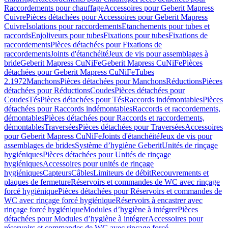
Raccordements pour chauffage
Accessoires pour Geberit Mapress
Cuivre
Pièces détachées pour Accessoires pour Geberit Mapress
Cuivre
Isolations pour raccordements
Etanchements pour tubes et
raccords
Enjoliveurs pour tubes
Fixations pour tubes
Fixations de
raccordements
Pièces détachées pour Fixations de
raccordements
Joints d'étanchéité
Jeux de vis pour assemblages à
bride
Geberit Mapress CuNiFe
Geberit Mapress CuNiFe
Pièces
détachées pour Geberit Mapress CuNiFe
Tubes
2.1972
Manchons
Pièces détachées pour Manchons
Réductions
Pièces
détachées pour Réductions
Coudes
Pièces détachées pour
Coudes
Tés
Pièces détachées pour Tés
Raccords indémontables
Pièces
détachées pour Raccords indémontables
Raccords et raccordements,
démontables
Pièces détachées pour Raccords et raccordements,
démontables
Traversées
Pièces détachées pour Traversées
Accessoires
pour Geberit Mapress CuNiFe
Joints d'étanchéité
Jeux de vis pour
assemblages de brides
Système d’hygiène Geberit
Unités de rinçage
hygiéniques
Pièces détachées pour Unités de rinçage
hygiéniques
Accessoires pour unités de rinçage
hygiéniques
Capteurs
Câbles
Limiteurs de débit
Recouvrements et
plaques de fermeture
Réservoirs et commandes de WC avec rinçage
forcé hygiénique
Pièces détachées pour Réservoirs et commandes de
WC avec rinçage forcé hygiénique
Réservoirs à encastrer avec
rinçage forcé hygiénique
Modules d’hygiène à intégrer
Pièces
détachées pour Modules d’hygiène à intégrer
Accessoires pour
réservoirs et commandes de WC avec rinçage forcé