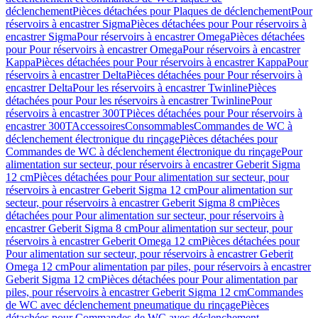
déclenchement
Pièces détachées pour Plaques de déclenchement
Pour
réservoirs à encastrer Sigma
Pièces détachées pour Pour réservoirs à
encastrer Sigma
Pour réservoirs à encastrer Omega
Pièces détachées
pour Pour réservoirs à encastrer Omega
Pour réservoirs à encastrer
Kappa
Pièces détachées pour Pour réservoirs à encastrer Kappa
Pour
réservoirs à encastrer Delta
Pièces détachées pour Pour réservoirs à
encastrer Delta
Pour les réservoirs à encastrer Twinline
Pièces
détachées pour Pour les réservoirs à encastrer Twinline
Pour
réservoirs à encastrer 300T
Pièces détachées pour Pour réservoirs à
encastrer 300T
Accessoires
Consommables
Commandes de WC à
déclenchement électronique du rinçage
Pièces détachées pour
Commandes de WC à déclenchement électronique du rinçage
Pour
alimentation sur secteur, pour réservoirs à encastrer Geberit Sigma
12 cm
Pièces détachées pour Pour alimentation sur secteur, pour
réservoirs à encastrer Geberit Sigma 12 cm
Pour alimentation sur
secteur, pour réservoirs à encastrer Geberit Sigma 8 cm
Pièces
détachées pour Pour alimentation sur secteur, pour réservoirs à
encastrer Geberit Sigma 8 cm
Pour alimentation sur secteur, pour
réservoirs à encastrer Geberit Omega 12 cm
Pièces détachées pour
Pour alimentation sur secteur, pour réservoirs à encastrer Geberit
Omega 12 cm
Pour alimentation par piles, pour réservoirs à encastrer
Geberit Sigma 12 cm
Pièces détachées pour Pour alimentation par
piles, pour réservoirs à encastrer Geberit Sigma 12 cm
Commandes
de WC avec déclenchement pneumatique du rinçage
Pièces
détachées pour Commandes de WC avec déclenchement