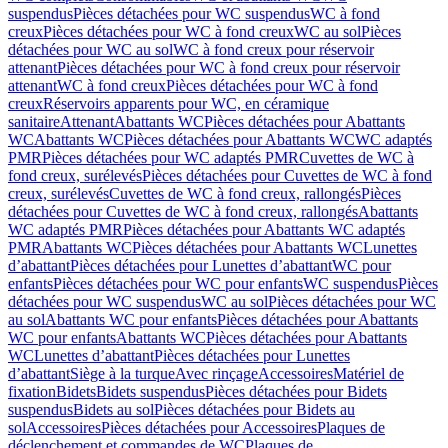
suspendus
Pièces détachées pour WC suspendus
WC à fond
creux
Pièces détachées pour WC à fond creux
WC au sol
Pièces
détachées pour WC au sol
WC à fond creux pour réservoir
attenant
Pièces détachées pour WC à fond creux pour réservoir
attenant
WC à fond creux
Pièces détachées pour WC à fond
creux
Réservoirs apparents pour WC, en céramique
sanitaire
Attenant
Abattants WC
Pièces détachées pour Abattants
WC
Abattants WC
Pièces détachées pour Abattants WC
WC adaptés
PMR
Pièces détachées pour WC adaptés PMR
Cuvettes de WC à
fond creux, surélevés
Pièces détachées pour Cuvettes de WC à fond
creux, surélevés
Cuvettes de WC à fond creux, rallongés
Pièces
détachées pour Cuvettes de WC à fond creux, rallongés
Abattants
WC adaptés PMR
Pièces détachées pour Abattants WC adaptés
PMR
Abattants WC
Pièces détachées pour Abattants WC
Lunettes
d’abattant
Pièces détachées pour Lunettes d’abattant
WC pour
enfants
Pièces détachées pour WC pour enfants
WC suspendus
Pièces
détachées pour WC suspendus
WC au sol
Pièces détachées pour WC
au sol
Abattants WC pour enfants
Pièces détachées pour Abattants
WC pour enfants
Abattants WC
Pièces détachées pour Abattants
WC
Lunettes d’abattant
Pièces détachées pour Lunettes
d’abattant
Siège à la turque
Avec rinçage
Accessoires
Matériel de
fixation
Bidets
Bidets suspendus
Pièces détachées pour Bidets
suspendus
Bidets au sol
Pièces détachées pour Bidets au
sol
Accessoires
Pièces détachées pour Accessoires
Plaques de
déclenchement et commandes de WC
Plaques de