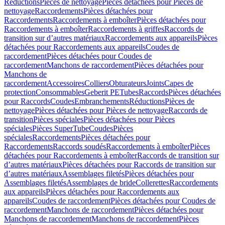
Réductions
Pièces de nettoyage
Pièces détachées pour Pièces de
nettoyage
Raccordements
Pièces détachées pour
Raccordements
Raccordements à emboîter
Pièces détachées pour
Raccordements à emboîter
Raccordements à griffes
Raccords de
transition sur d’autres matériaux
Raccordements aux appareils
Pièces
détachées pour Raccordements aux appareils
Coudes de
raccordement
Pièces détachées pour Coudes de
raccordement
Manchons de raccordement
Pièces détachées pour
Manchons de
raccordement
Accessoires
Colliers
Obturateurs
Joints
Capes de
protection
Consommables
Geberit PE
Tubes
Raccords
Pièces détachées
pour Raccords
Coudes
Embranchements
Réductions
Pièces de
nettoyage
Pièces détachées pour Pièces de nettoyage
Raccords de
transition
Pièces spéciales
Pièces détachées pour Pièces
spéciales
Pièces SuperTube
Coudes
Pièces
spéciales
Raccordements
Pièces détachées pour
Raccordements
Raccords soudés
Raccordements à emboîter
Pièces
détachées pour Raccordements à emboîter
Raccords de transition sur
d’autres matériaux
Pièces détachées pour Raccords de transition sur
d’autres matériaux
Assemblages filetés
Pièces détachées pour
Assemblages filetés
Assemblages de bride
Collerettes
Raccordements
aux appareils
Pièces détachées pour Raccordements aux
appareils
Coudes de raccordement
Pièces détachées pour Coudes de
raccordement
Manchons de raccordement
Pièces détachées pour
Manchons de raccordement
Manchons de raccordement
Pièces