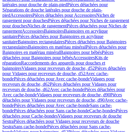
latérales pour douche de plain-pied
Pièces détachées pour
Séparations de douche latérales pour douche de plain-
pied
Accessoires
Pièces détachées pour Accessoires
Niches de
rangement pour douches
Pièces détachées pour Niches de rangement
pour douches
Niches de rangement
Pièces détachées pour Niches de
rangement
Accessoires
Baignoires
Baignoires en acrylique
sanitaire
Pièces détachées pour Baignoires en acrylique
sanitaire
Baignoires rectangulaires
Pièces détachées pour Baignoires
rectangulaires
Baignoires en matériau minéral
Pièces détachées pour
Baignoires en matériau minéral
Baignoires pour bébés
Pièces
détachées pour Baignoires pour bébés
Accessoires
Kits de
réparation
Raccordements des appareils pour douches et
baignoires
Vidages pour receveurs de douche, d52
Pièces détachées
pour Vidages pour receveurs de douche, d52
Avec cache-
bonde
Pièces détachées pour Avec cache-bonde
Vidages pour
receveurs de douche, d62
Pièces détachées pour Vidages pour
receveurs de douche, d62
Avec cache-bonde
Pièces détachées pour
Avec cache-bonde
Vidages pour receveurs de douche, d90
Pièces
détachées pour Vidages pour receveurs de douche, d90
Avec cache-
bonde
Pièces détachées pour Avec cache-bonde
Sans cache-
bonde
Pièces détachées pour Sans cache-bonde
Cache-bondes
Pièces
détachées pour Cache-bondes
Vidages pour receveurs de douche
Sestra
Pièces détachées pour Vidages pour receveurs de douche
Sestra
Sans cache-bonde
Pièces détachées pour Sans cache-
bonde
Vidages pour baignoires, d52
Pièces détachées pour Vidages