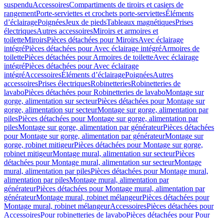
suspendu
Accessoires
Compartiments de tiroirs et casiers de
rangement
Porte-serviettes et crochets porte-serviettes
Éléments
d’éclairage
Poignées
Jeux de pieds
Tableaux magnétiques
Prises
électriques
Autres accessoires
Miroirs et armoires et
toilette
Miroirs
Pièces détachées pour Miroirs
Avec éclairage
intégré
Pièces détachées pour Avec éclairage intégré
Armoires de
toilette
Pièces détachées pour Armoires de toilette
Avec éclairage
intégré
Pièces détachées pour Avec éclairage
intégré
Accessoires
Éléments d’éclairage
Poignées
Autres
accessoires
Prises électriques
Robinetteries
Robinetteries de
lavabo
Pièces détachées pour Robinetteries de lavabo
Montage sur
gorge, alimentation sur secteur
Pièces détachées pour Montage sur
gorge, alimentation sur secteur
Montage sur gorge, alimentation par
piles
Pièces détachées pour Montage sur gorge, alimentation par
piles
Montage sur gorge, alimentation par générateur
Pièces détachées
pour Montage sur gorge, alimentation par générateur
Montage sur
gorge, robinet mitigeur
Pièces détachées pour Montage sur gorge,
robinet mitigeur
Montage mural, alimentation sur secteur
Pièces
détachées pour Montage mural, alimentation sur secteur
Montage
mural, alimentation par piles
Pièces détachées pour Montage mural,
alimentation par piles
Montage mural, alimentation par
générateur
Pièces détachées pour Montage mural, alimentation par
générateur
Montage mural, robinet mélangeur
Pièces détachées pour
Montage mural, robinet mélangeur
Accessoires
Pièces détachées pour
Accessoires
Pour robinetteries de lavabo
Pièces détachées pour Pour