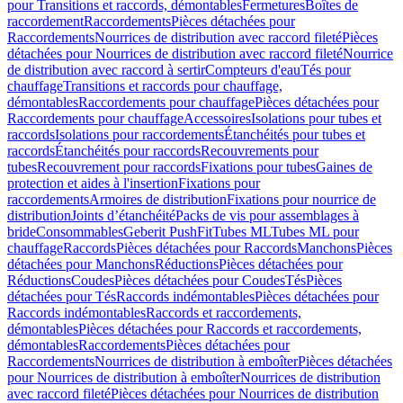
pour Transitions et raccords, démontables
Fermetures
Boîtes de
raccordement
Raccordements
Pièces détachées pour
Raccordements
Nourrices de distribution avec raccord fileté
Pièces
détachées pour Nourrices de distribution avec raccord fileté
Nourrice
de distribution avec raccord à sertir
Compteurs d'eau
Tés pour
chauffage
Transitions et raccords pour chauffage,
démontables
Raccordements pour chauffage
Pièces détachées pour
Raccordements pour chauffage
Accessoires
Isolations pour tubes et
raccords
Isolations pour raccordements
Étanchéités pour tubes et
raccords
Étanchéités pour raccords
Recouvrements pour
tubes
Recouvrement pour raccords
Fixations pour tubes
Gaines de
protection et aides à l'insertion
Fixations pour
raccordements
Armoires de distribution
Fixations pour nourrice de
distribution
Joints d’étanchéité
Packs de vis pour assemblages à
bride
Consommables
Geberit PushFit
Tubes ML
Tubes ML pour
chauffage
Raccords
Pièces détachées pour Raccords
Manchons
Pièces
détachées pour Manchons
Réductions
Pièces détachées pour
Réductions
Coudes
Pièces détachées pour Coudes
Tés
Pièces
détachées pour Tés
Raccords indémontables
Pièces détachées pour
Raccords indémontables
Raccords et raccordements,
démontables
Pièces détachées pour Raccords et raccordements,
démontables
Raccordements
Pièces détachées pour
Raccordements
Nourrices de distribution à emboîter
Pièces détachées
pour Nourrices de distribution à emboîter
Nourrices de distribution
avec raccord fileté
Pièces détachées pour Nourrices de distribution