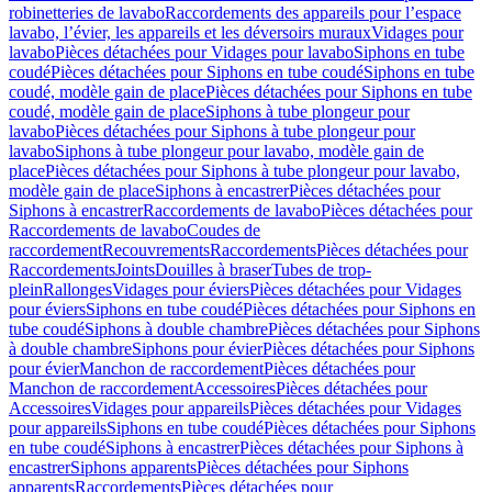
robinetteries de lavabo
Raccordements des appareils pour l’espace
lavabo, l’évier, les appareils et les déversoirs muraux
Vidages pour
lavabo
Pièces détachées pour Vidages pour lavabo
Siphons en tube
coudé
Pièces détachées pour Siphons en tube coudé
Siphons en tube
coudé, modèle gain de place
Pièces détachées pour Siphons en tube
coudé, modèle gain de place
Siphons à tube plongeur pour
lavabo
Pièces détachées pour Siphons à tube plongeur pour
lavabo
Siphons à tube plongeur pour lavabo, modèle gain de
place
Pièces détachées pour Siphons à tube plongeur pour lavabo,
modèle gain de place
Siphons à encastrer
Pièces détachées pour
Siphons à encastrer
Raccordements de lavabo
Pièces détachées pour
Raccordements de lavabo
Coudes de
raccordement
Recouvrements
Raccordements
Pièces détachées pour
Raccordements
Joints
Douilles à braser
Tubes de trop-
plein
Rallonges
Vidages pour éviers
Pièces détachées pour Vidages
pour éviers
Siphons en tube coudé
Pièces détachées pour Siphons en
tube coudé
Siphons à double chambre
Pièces détachées pour Siphons
à double chambre
Siphons pour évier
Pièces détachées pour Siphons
pour évier
Manchon de raccordement
Pièces détachées pour
Manchon de raccordement
Accessoires
Pièces détachées pour
Accessoires
Vidages pour appareils
Pièces détachées pour Vidages
pour appareils
Siphons en tube coudé
Pièces détachées pour Siphons
en tube coudé
Siphons à encastrer
Pièces détachées pour Siphons à
encastrer
Siphons apparents
Pièces détachées pour Siphons
apparents
Raccordements
Pièces détachées pour