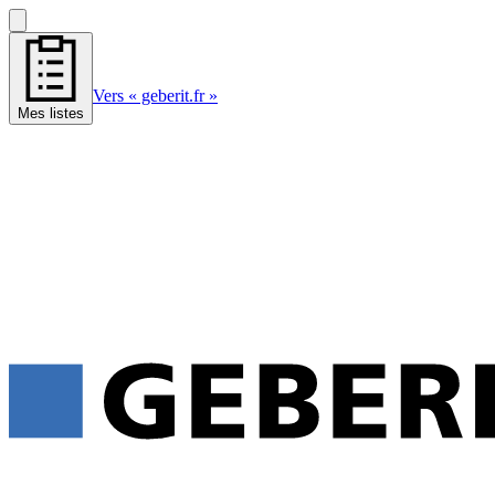
Vers « geberit.fr »
Mes listes