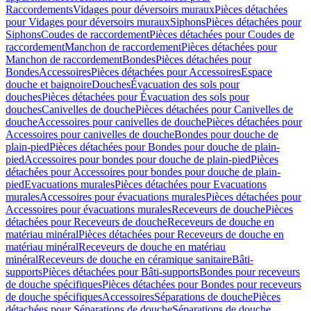
Raccordements
Vidages pour déversoirs muraux
Pièces détachées
pour Vidages pour déversoirs muraux
Siphons
Pièces détachées pour
Siphons
Coudes de raccordement
Pièces détachées pour Coudes de
raccordement
Manchon de raccordement
Pièces détachées pour
Manchon de raccordement
Bondes
Pièces détachées pour
Bondes
Accessoires
Pièces détachées pour Accessoires
Espace
douche et baignoire
Douches
Évacuation des sols pour
douches
Pièces détachées pour Évacuation des sols pour
douches
Canivelles de douche
Pièces détachées pour Canivelles de
douche
Accessoires pour canivelles de douche
Pièces détachées pour
Accessoires pour canivelles de douche
Bondes pour douche de
plain-pied
Pièces détachées pour Bondes pour douche de plain-
pied
Accessoires pour bondes pour douche de plain-pied
Pièces
détachées pour Accessoires pour bondes pour douche de plain-
pied
Evacuations murales
Pièces détachées pour Evacuations
murales
Accessoires pour évacuations murales
Pièces détachées pour
Accessoires pour évacuations murales
Receveurs de douche
Pièces
détachées pour Receveurs de douche
Receveurs de douche en
matériau minéral
Pièces détachées pour Receveurs de douche en
matériau minéral
Receveurs de douche en matériau
minéral
Receveurs de douche en céramique sanitaire
Bâti-
supports
Pièces détachées pour Bâti-supports
Bondes pour receveurs
de douche spécifiques
Pièces détachées pour Bondes pour receveurs
de douche spécifiques
Accessoires
Séparations de douche
Pièces
détachées pour Séparations de douche
Séparations de douche