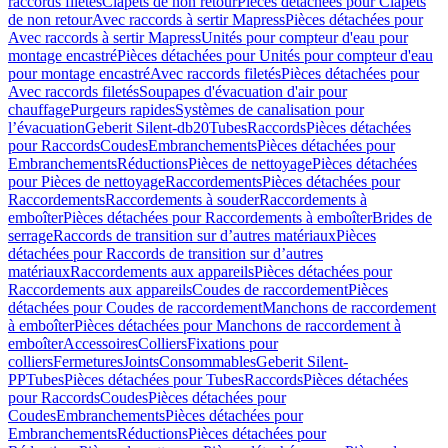
raccords filetés
Clapets de non retour
Pièces détachées pour Clapets
de non retour
Avec raccords à sertir Mapress
Pièces détachées pour
Avec raccords à sertir Mapress
Unités pour compteur d'eau pour
montage encastré
Pièces détachées pour Unités pour compteur d'eau
pour montage encastré
Avec raccords filetés
Pièces détachées pour
Avec raccords filetés
Soupapes d'évacuation d'air pour
chauffage
Purgeurs rapides
Systèmes de canalisation pour
l’évacuation
Geberit Silent-db20
Tubes
Raccords
Pièces détachées
pour Raccords
Coudes
Embranchements
Pièces détachées pour
Embranchements
Réductions
Pièces de nettoyage
Pièces détachées
pour Pièces de nettoyage
Raccordements
Pièces détachées pour
Raccordements
Raccordements à souder
Raccordements à
emboîter
Pièces détachées pour Raccordements à emboîter
Brides de
serrage
Raccords de transition sur d’autres matériaux
Pièces
détachées pour Raccords de transition sur d’autres
matériaux
Raccordements aux appareils
Pièces détachées pour
Raccordements aux appareils
Coudes de raccordement
Pièces
détachées pour Coudes de raccordement
Manchons de raccordement
à emboîter
Pièces détachées pour Manchons de raccordement à
emboîter
Accessoires
Colliers
Fixations pour
colliers
Fermetures
Joints
Consommables
Geberit Silent-
PP
Tubes
Pièces détachées pour Tubes
Raccords
Pièces détachées
pour Raccords
Coudes
Pièces détachées pour
Coudes
Embranchements
Pièces détachées pour
Embranchements
Réductions
Pièces détachées pour