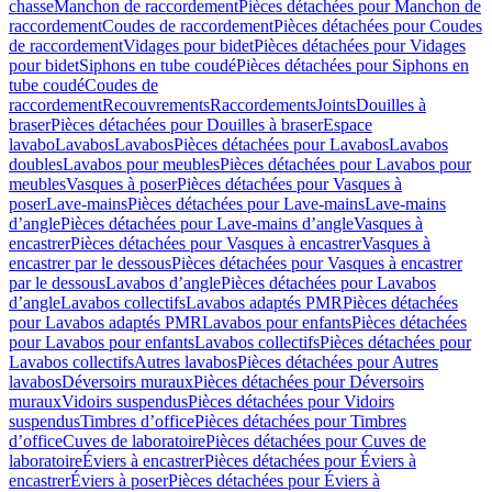
chasse
Manchon de raccordement
Pièces détachées pour Manchon de
raccordement
Coudes de raccordement
Pièces détachées pour Coudes
de raccordement
Vidages pour bidet
Pièces détachées pour Vidages
pour bidet
Siphons en tube coudé
Pièces détachées pour Siphons en
tube coudé
Coudes de
raccordement
Recouvrements
Raccordements
Joints
Douilles à
braser
Pièces détachées pour Douilles à braser
Espace
lavabo
Lavabos
Lavabos
Pièces détachées pour Lavabos
Lavabos
doubles
Lavabos pour meubles
Pièces détachées pour Lavabos pour
meubles
Vasques à poser
Pièces détachées pour Vasques à
poser
Lave-mains
Pièces détachées pour Lave-mains
Lave-mains
d’angle
Pièces détachées pour Lave-mains d’angle
Vasques à
encastrer
Pièces détachées pour Vasques à encastrer
Vasques à
encastrer par le dessous
Pièces détachées pour Vasques à encastrer
par le dessous
Lavabos d’angle
Pièces détachées pour Lavabos
d’angle
Lavabos collectifs
Lavabos adaptés PMR
Pièces détachées
pour Lavabos adaptés PMR
Lavabos pour enfants
Pièces détachées
pour Lavabos pour enfants
Lavabos collectifs
Pièces détachées pour
Lavabos collectifs
Autres lavabos
Pièces détachées pour Autres
lavabos
Déversoirs muraux
Pièces détachées pour Déversoirs
muraux
Vidoirs suspendus
Pièces détachées pour Vidoirs
suspendus
Timbres dʼoffice
Pièces détachées pour Timbres
dʼoffice
Cuves de laboratoire
Pièces détachées pour Cuves de
laboratoire
Éviers à encastrer
Pièces détachées pour Éviers à
encastrer
Éviers à poser
Pièces détachées pour Éviers à