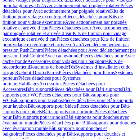
pour baignoires, d52
Avec actionnement par poignée rotative
Pièces
détachées pour Avec actionnement par poignée rotative
Kits de
finition pour vidage excentrique
Pièces détachées pour Kits de
finition pour vidage excentrique
Avec actionnement par poignée
rotative et arrivée d’eau
Pièces détachées pour Avec actionnement
par poignée rotative et arrivée d’eau
Kits de finition pour vidage
excentrique et arrivée d’eau
Pièces détachées pour Kits de finition
pour vidage excentrique et arrivée d’eau
Avec déclenchement par
pression PushControl
Pièces détachées pour Avec déclenchement par
pression PushControl
Avec cache-bonde
Pièces détachées pour Avec
cache-bonde
Accessoires pour vidages pour baignoires
Kits de
raccordement
Bouchons de bonde
Tés
Systèmes d’installation et de
rinçage
Geberit Duofix
Parois
Pièces détachées pour Parois
Systèmes
porteurs
Pièces détachées pour Systèmes
porteurs
Habillages
Accessoires
Pièces détachées pour
Accessoires
Bâti-supports
Pièces détachées pour Bâti-supports
Bâti-
supports pour WC
Pièces détachées pour Bâti-supports pour
WC
Bâti-supports pour lavabos
Pièces détachées pour Bâti-supports
pour lavabos
Bâti-supports pour bidets
Pièces détachées pour Bâti-
supports pour bidets
Bâti-supports pour urinoirs
Pièces détachées
pour Bâti-supports pour urinoirs
Bâti-supports pour douches avec
évacuation murale
Pièces détachées pour Bâti-supports pour douches
avec évacuation murale
Bâti-supports pour douches et
baignoires
Pièces détachées pour Bâti-supports pour douches et