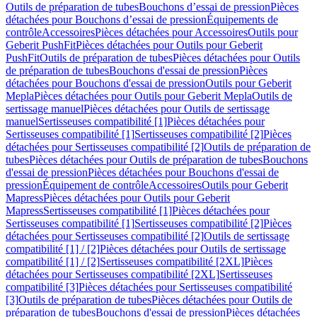
Outils de préparation de tubes
Bouchons d’essai de pression
Pièces
détachées pour Bouchons d’essai de pression
Équipements de
contrôle
Accessoires
Pièces détachées pour Accessoires
Outils pour
Geberit PushFit
Pièces détachées pour Outils pour Geberit
PushFit
Outils de préparation de tubes
Pièces détachées pour Outils
de préparation de tubes
Bouchons d'essai de pression
Pièces
détachées pour Bouchons d'essai de pression
Outils pour Geberit
Mepla
Pièces détachées pour Outils pour Geberit Mepla
Outils de
sertissage manuel
Pièces détachées pour Outils de sertissage
manuel
Sertisseuses compatibilité [1]
Pièces détachées pour
Sertisseuses compatibilité [1]
Sertisseuses compatibilité [2]
Pièces
détachées pour Sertisseuses compatibilité [2]
Outils de préparation de
tubes
Pièces détachées pour Outils de préparation de tubes
Bouchons
d'essai de pression
Pièces détachées pour Bouchons d'essai de
pression
Équipement de contrôle
Accessoires
Outils pour Geberit
Mapress
Pièces détachées pour Outils pour Geberit
Mapress
Sertisseuses compatibilité [1]
Pièces détachées pour
Sertisseuses compatibilité [1]
Sertisseuses compatibilité [2]
Pièces
détachées pour Sertisseuses compatibilité [2]
Outils de sertissage
compatibilité [1] / [2]
Pièces détachées pour Outils de sertissage
compatibilité [1] / [2]
Sertisseuses compatibilité [2XL]
Pièces
détachées pour Sertisseuses compatibilité [2XL]
Sertisseuses
compatibilité [3]
Pièces détachées pour Sertisseuses compatibilité
[3]
Outils de préparation de tubes
Pièces détachées pour Outils de
préparation de tubes
Bouchons d'essai de pression
Pièces détachées