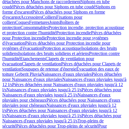
détachées pour Manchons de raccordement
Siphons en tube
coudé
Pièces détachées pour Siphons en tube coudé
Siphons en
forme d'escargot
Pièces détachées pour Siphons en forme
d'escargot
Accessoires
Colliers
Fixations pour
colliers
Coques
Fermetures
Joints
Boîtiers de
protection
Consommables
Protection incendie, protection acoustique
et protection contre l'humidité
Protection incendie
Pièces détachées
pour Protection incendie
Protection incendie pour systèmes
d'évacuation
Pièces détachées pour Protection incendie pour
systèmes d'évacuation
Protection acoustique
Isolations des bruits
solidiens
Isolations des bruits solidiens et aériens
Protection contre
l'humidité
Etanchements
Clapets de ventilation pour
évacuation
Clapets de ventilation
Pièces détachées pour Clapets de
ventilation
Soupapes de retenue d'énergie
Évacuation des eaux de
toiture Geberit Pluvia
Naissances d'eaux pluviales
Pièces détachées
pour Naissances d'eaux pluviales
Naissances d'eaux pluviales jusqu'à
12 l/s
Pièces détachées pour Naissances d'eaux pluviales jusqu'à 12
l/s
Naissances d'eaux pluviales jusqu'à 25 l/s
Pièces détachées pour
Naissances d'eaux pluviales jusqu'à 25 l/s
Naissances d'eaux
pluviales pour chéneaux
Pièces détachées pour Naissances d'eaux
pluviales pour chéneaux
Naissances d'eaux pluviales jusqu'à 12
l/s
Pièces détachées pour Naissances d'eaux pluviales jusqu'à 12
l/s
Naissances d'eaux pluviales jusqu'à 25 l/s
Pièces détachées pour
Naissances d'eaux pluviales jusqu'à 25 l/s
Trop-pleins de
sécurité
Pièces détachées pour Trop-pleins de sécurité
Pour