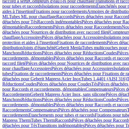
raccord à sertir
Compteurs d'eau
Tés pour chauffage
Transitions et rac
pour tubes et raccords
Isolations pour raccordements
Étanchéités pour t
aides à l'insertion
Fixations pour raccordements
Armoires de distributi
ML
Tubes ML pour chauffage
Raccords
Pièces détachées pour Raccor
détachées pour Tés
Raccords indémontables
Pièces détachées pour Ra
démontables
Raccordements
Pièces détachées pour Raccordements
Nou
détachées pour Nourrices de distribution avec raccord fileté
Compteurs
chauffage
Accessoires
Pièces détachées pour Accessoires
Isolations pou
protection et aides à l'insertion
Fixations de raccordements
Pièces déta
distribution
Joints d'étanchéité
Geberit Mepla
Tubes multicouches pour 
Manchons
Réductions
Pièces détachées pour Réductions
Coudes
Pièces
raccordements, démontables
Pièces détachées pour Raccords et racco
raccord fileté
Pièces détachées pour Nourrices de distribution avec racc
pour chauffage
Accessoires
Pièces détachées pour Accessoires
Isolatio
tubes
Fixations de raccordements
Pièces détachées pour Fixations de 
détachées pour Geberit Mapress Acier Inox
Tubes 1.4401 (AISI 316)
T
Réductions
Coudes
Pièces détachées pour Coudes
Tés
Pièces détachées
pour Raccords et raccordements, démontables
Compensateurs
Pièces 
Raccordements
Geberit Mapress Acier Inox, sans silicone
Pièces détac
Manchons
Réductions
Pièces détachées pour Réductions
Coudes
Pièces
raccordements, démontables
Pièces détachées pour Raccords et racco
Raccordements
Compensateurs
Pièces détachées pour Compensateurs
T
raccordements
Etanchements pour tubes et raccords
Fixations pour tub
Mapress Therm
Tubes Therm
Raccords
Pièces détachées pour Raccord
détachées pour Tés
Transitions indémontables
Pièces détachées pour T