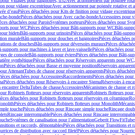
 pour Vidages pour baignoires, d52
Avec actionnement par poignée rota
tion pour vidage excentrique
Avec actionnement par poignée rotative et a
ivée d’eau
Pièces détachées pour Kits de finition pour vidage excentrique
ache-bonde
Pièces détachées pour Avec cache-bonde
Accessoires pour v
èces détachées pour Parois
Systèmes porteurs
Pièces détachées pour Sys
pports pour WC
Pièces détachées pour Bâti-supports pour WC
Bâti-suppo
pour bidets
Bâti-supports pour urinoirs
Pièces détachées pour Bâti-suppor
tion murale
Bâti-supports pour douches et baignoires
Pièces détachées p
rations de douches
Bâti-supports pour déversoirs muraux
Pièces détaché
i-supports pour machines à laver et lave-vaisselle
Pièces détachées pour 
rges de console
Bâti-supports pour éviers
Pièces détachées pour Bâti-sup
tière synthétique
Pièces détachées pour Réservoirs apparents pour WC,
on
Pièces détachées pour Basse et moyenne position
Réservoirs apparent
pour Attenant
Tubes de chasse pour réservoirs apparents
Pièces détachées
ièces détachées pour Accessoires
Raccordements
Pièces détachées pou
ma
Pièces détachées pour Réservoirs à encastrer Sigma
Réservoirs à enc
 encastrer Delta
Tubes de chasse
Accessoires
Mécanismes de chasse et rob
our Robinets flotteurs pour réservoirs apparents
Robinets flotteurs pour 
ièces détachées pour Robinets flotteurs pour réservoirs en céramique
Rob
Monolith
Pièces détachées pour Robinets flotteurs pour Monolith
Mécanis
imple touche
Pièces détachées pour Rinçage simple touche
Rinçage doub
lets
Rinçage interrompable
Pièces détachées pour Rinçage interrompabl
touche
Systèmes de canalisation pour l’alimentation
Geberit FlowFit
Tube
nsitions et raccords, démontables
Pièces détachées pour Transitions et 
rrices de distribution avec raccord fileté
Pièces détachées pour Nourrice