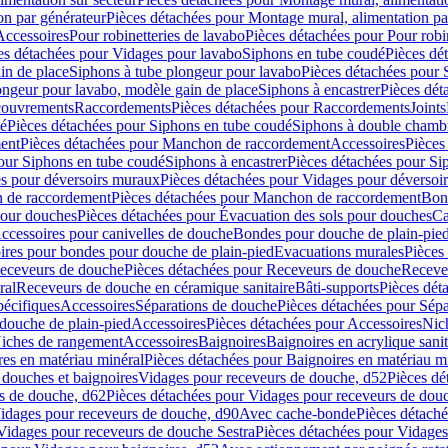
on par générateur
Pièces détachées pour Montage mural, alimentation pa
Accessoires
Pour robinetteries de lavabo
Pièces détachées pour Pour robi
es détachées pour Vidages pour lavabo
Siphons en tube coudé
Pièces dé
in de place
Siphons à tube plongeur pour lavabo
Pièces détachées pour 
ongeur pour lavabo, modèle gain de place
Siphons à encastrer
Pièces dét
ouvrements
Raccordements
Pièces détachées pour Raccordements
Joints
dé
Pièces détachées pour Siphons en tube coudé
Siphons à double chamb
ent
Pièces détachées pour Manchon de raccordement
Accessoires
Pièces
our Siphons en tube coudé
Siphons à encastrer
Pièces détachées pour Sip
s pour déversoirs muraux
Pièces détachées pour Vidages pour déversoi
 de raccordement
Pièces détachées pour Manchon de raccordement
Bon
pour douches
Pièces détachées pour Évacuation des sols pour douches
Ca
ccessoires pour canivelles de douche
Bondes pour douche de plain-pie
ires pour bondes pour douche de plain-pied
Evacuations murales
Pièces
eceveurs de douche
Pièces détachées pour Receveurs de douche
Receve
ral
Receveurs de douche en céramique sanitaire
Bâti-supports
Pièces dét
pécifiques
Accessoires
Séparations de douche
Pièces détachées pour Sép
 douche de plain-pied
Accessoires
Pièces détachées pour Accessoires
Nic
Niches de rangement
Accessoires
Baignoires
Baignoires en acrylique sanit
res en matériau minéral
Pièces détachées pour Baignoires en matériau m
douches et baignoires
Vidages pour receveurs de douche, d52
Pièces dé
s de douche, d62
Pièces détachées pour Vidages pour receveurs de dou
Vidages pour receveurs de douche, d90
Avec cache-bonde
Pièces détach
Vidages pour receveurs de douche Sestra
Pièces détachées pour Vidages