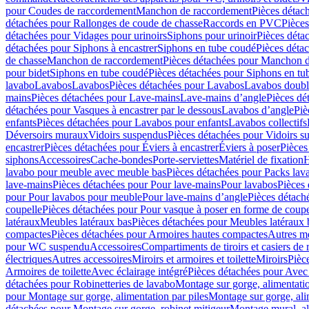
pour Coudes de raccordement
Manchon de raccordement
Pièces détac
détachées pour Rallonges de coude de chasse
Raccords en PVC
Pièce
détachées pour Vidages pour urinoirs
Siphons pour urinoir
Pièces déta
détachées pour Siphons à encastrer
Siphons en tube coudé
Pièces déta
de chasse
Manchon de raccordement
Pièces détachées pour Manchon 
pour bidet
Siphons en tube coudé
Pièces détachées pour Siphons en tu
lavabo
Lavabos
Lavabos
Pièces détachées pour Lavabos
Lavabos doubl
mains
Pièces détachées pour Lave-mains
Lave-mains d’angle
Pièces dé
détachées pour Vasques à encastrer par le dessous
Lavabos d’angle
Piè
enfants
Pièces détachées pour Lavabos pour enfants
Lavabos collectifs
Déversoirs muraux
Vidoirs suspendus
Pièces détachées pour Vidoirs s
encastrer
Pièces détachées pour Éviers à encastrer
Éviers à poser
Pièces
siphons
Accessoires
Cache-bondes
Porte-serviettes
Matériel de fixation
H
lavabo pour meuble avec meuble bas
Pièces détachées pour Packs la
lave-mains
Pièces détachées pour Pour lave-mains
Pour lavabos
Pièces
pour Pour lavabos pour meuble
Pour lave-mains d’angle
Pièces détach
coupelle
Pièces détachées pour Pour vasque à poser en forme de coupe
latéraux
Meubles latéraux bas
Pièces détachées pour Meubles latéraux 
compactes
Pièces détachées pour Armoires hautes compactes
Autres m
pour WC suspendu
Accessoires
Compartiments de tiroirs et casiers de
électriques
Autres accessoires
Miroirs et armoires et toilette
Miroirs
Pièc
Armoires de toilette
Avec éclairage intégré
Pièces détachées pour Avec 
détachées pour Robinetteries de lavabo
Montage sur gorge, alimentatio
pour Montage sur gorge, alimentation par piles
Montage sur gorge, ali
détachées pour Montage sur gorge, robinet mitigeur
Montage mural, al