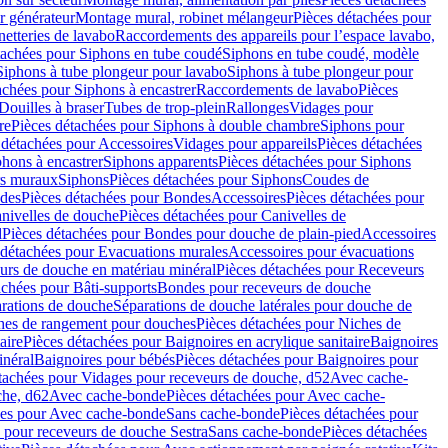
r générateur
Montage mural, robinet mélangeur
Pièces détachées pour
netteries de lavabo
Raccordements des appareils pour l’espace lavabo,
tachées pour Siphons en tube coudé
Siphons en tube coudé, modèle
Siphons à tube plongeur pour lavabo
Siphons à tube plongeur pour
achées pour Siphons à encastrer
Raccordements de lavabo
Pièces
Douilles à braser
Tubes de trop-plein
Rallonges
Vidages pour
re
Pièces détachées pour Siphons à double chambre
Siphons pour
 détachées pour Accessoires
Vidages pour appareils
Pièces détachées
hons à encastrer
Siphons apparents
Pièces détachées pour Siphons
rs muraux
Siphons
Pièces détachées pour Siphons
Coudes de
des
Pièces détachées pour Bondes
Accessoires
Pièces détachées pour
nivelles de douche
Pièces détachées pour Canivelles de
d
Pièces détachées pour Bondes pour douche de plain-pied
Accessoires
 détachées pour Evacuations murales
Accessoires pour évacuations
urs de douche en matériau minéral
Pièces détachées pour Receveurs
achées pour Bâti-supports
Bondes pour receveurs de douche
arations de douche
Séparations de douche latérales pour douche de
hes de rangement pour douches
Pièces détachées pour Niches de
aire
Pièces détachées pour Baignoires en acrylique sanitaire
Baignoires
inéral
Baignoires pour bébés
Pièces détachées pour Baignoires pour
tachées pour Vidages pour receveurs de douche, d52
Avec cache-
che, d62
Avec cache-bonde
Pièces détachées pour Avec cache-
ées pour Avec cache-bonde
Sans cache-bonde
Pièces détachées pour
 pour receveurs de douche Sestra
Sans cache-bonde
Pièces détachées