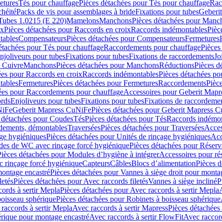
etures
Tés pour chauffage
Pièces détachées pour Tés pour chauffage
Rac
chéité
Packs de vis pour assemblages à bride
Fixations pour tubes
Geberi
Tubes 1.0215 (E 220)
Mamelons
Manchons
Pièces détachées pour Manc
ix
Pièces détachées pour Raccords en croix
Raccords indémontables
Pièc
tables
Compensateurs
Pièces détachées pour Compensateurs
Fermetures
étachées pour Tés pour chauffage
Raccordements pour chauffage
Pièces
njoliveurs pour tubes
Fixations pour tubes
Fixations de raccordements
Jo
s Cuivre
Manchons
Pièces détachées pour Manchons
Réductions
Pièces d
ées pour Raccords en croix
Raccords indémontables
Pièces détachées po
tables
Fermetures
Pièces détachées pour Fermetures
Raccordements
Pièc
ées pour Raccordements pour chauffage
Accessoires pour Geberit Mapr
ords
Enjoliveurs pour tubes
Fixations pour tubes
Fixations de raccordeme
NiFe
Geberit Mapress CuNiFe
Pièces détachées pour Geberit Mapress 
 détachées pour Coudes
Tés
Pièces détachées pour Tés
Raccords indémon
rdements, démontables
Traversées
Pièces détachées pour Traversées
Acces
age hygiéniques
Pièces détachées pour Unités de rinçage hygiéniques
Acc
des de WC avec rinçage forcé hygiénique
Pièces détachées pour Réser
Pièces détachées pour Modules d’hygiène à intégrer
Accessoires pour r
 rinçage forcé hygiénique
Capteurs
Câbles
Blocs d’alimentation
Pièces d
montage encastré
Pièces détachées pour Vannes à siège droit pour monta
letés
Pièces détachées pour Avec raccords filetés
Vannes à siège incliné
P
ords à sertir Mepla
Pièces détachées pour Avec raccords à sertir Mepla
boisseau sphérique
Pièces détachées pour Robinets à boisseau sphérique
raccords à sertir Mepla
Avec raccords à sertir Mapress
Pièces détachées
érique pour montage encastré
Avec raccords à sertir FlowFit
Avec raccord