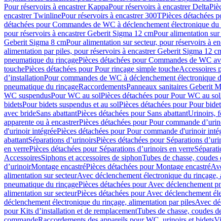
Pour réservoirs à encastrer Kappa
Pour réservoirs à encastrer Delta
Piè
encastrer Twinline
Pour réservoirs à encastrer 300T
Pièces détachées p
détachées pour Commandes de WC à déclenchement électronique du 
pour réservoirs à encastrer Geberit Sigma 12 cm
Pour alimentation sur
Geberit Sigma 8 cm
Pour alimentation sur secteur, pour réservoirs à 
alimentation par piles, pour réservoirs à encastrer Geberit Sigma 12 c
pneumatique du rinçage
Pièces détachées pour Commandes de WC ave
touche
Pièces détachées pour Pour rinçage simple touche
Accessoires
d’installation
Pour commandes de WC à déclenchement électronique d
pneumatique du rinçage
Raccordements
Panneaux sanitaires Geberit M
WC suspendus
Pour WC au sol
Pièces détachées pour Pour WC au sol
bidets
Pour bidets suspendus et au sol
Pièces détachées pour Pour bidet
avec bride
Sans abattant
Pièces détachées pour Sans abattant
Urinoirs, 
apparente ou à encastrer
Pièces détachées pour Pour commande d’urino
d'urinoir intégrée
Pièces détachées pour Pour commande d'urinoir inté
abattant
Séparations d’urinoirs
Pièces détachées pour Séparations d’uri
en verre
Pièces détachées pour Séparations d’urinoirs en verre
Séparati
Accessoires
Siphons et accessoires de siphon
Tubes de chasse, coudes 
dʼurinoir
Montage encastré
Pièces détachées pour Montage encastré
Ave
alimentation sur secteur
Avec déclenchement électronique du rinçage, a
pneumatique du rinçage
Pièces détachées pour Avec déclenchement p
alimentation sur secteur
Pièces détachées pour Avec déclenchement élec
déclenchement électronique du rinçage, alimentation par piles
Avec dé
pour Kits d’installation et de remplacement
Tubes de chasse, coudes de
commande
Raccordements des appareils pour WC, urinoirs et bidets
Vi