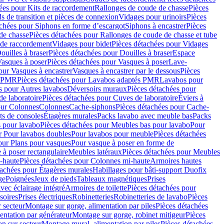
ées pour Kits de raccordement
Rallonges de coude de chasse
Pièces
s de transition et pièces de connexion
Vidages pour urinoirs
Pièces
achées pour Siphons en forme d’escargot
Siphons à encastrer
Pièces
de chasse
Pièces détachées pour Rallonges de coude de chasse et tube
 de raccordement
Vidages pour bidet
Pièces détachées pour Vidages
ouilles à braser
Pièces détachées pour Douilles à braser
Espace
asques à poser
Pièces détachées pour Vasques à poser
Lave-
our Vasques à encastrer
Vasques à encastrer par le dessous
Pièces
s PMR
Pièces détachées pour Lavabos adaptés PMR
Lavabos pour
s pour Autres lavabos
Déversoirs muraux
Pièces détachées pour
e laboratoire
Pièces détachées pour Cuves de laboratoire
Éviers à
our Colonnes
Colonnes
Cache-siphons
Pièces détachées pour Cache-
ts de consoles
Étagères murales
Packs lavabo avec meuble bas
Packs
 pour lavabo
Pièces détachées pour Meubles bas pour lavabo
Pour
r Pour lavabos doubles
Pour lavabos pour meuble
Pièces détachées
our Plans pour vasques
Pour vasque à poser en forme de
 à poser rectangulaire
Meubles latéraux
Pièces détachées pour Meubles
-haute
Pièces détachées pour Colonnes mi-haute
Armoires hautes
tachées pour Étagères murales
Habillages pour bâti-support Duofix
ge
Poignées
Jeux de pieds
Tableaux magnétiques
Prises
vec éclairage intégré
Armoires de toilette
Pièces détachées pour
soires
Prises électriques
Robinetteries
Robinetteries de lavabo
Pièces
 secteur
Montage sur gorge, alimentation par piles
Pièces détachées
entation par générateur
Montage sur gorge, robinet mitigeur
Pièces
n sur secteur
Montage mural, alimentation par piles
Pièces détachées