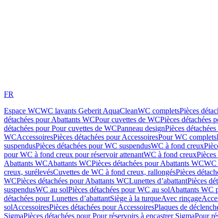
FR
Espace WC
WC lavants Geberit AquaClean
WC complets
Pièces déta
détachées pour Abattants WC
Pour cuvettes de WC
Pièces détachées 
détachées pour Pour cuvettes de WC
Panneau design
Pièces détachées
WC
Accessoires
Pièces détachées pour Accessoires
Pour WC complets
suspendus
Pièces détachées pour WC suspendus
WC à fond creux
Pièc
pour WC à fond creux pour réservoir attenant
WC à fond creux
Pièces
Abattants WC
Abattants WC
Pièces détachées pour Abattants WC
WC 
creux, surélevés
Cuvettes de WC à fond creux, rallongés
Pièces détach
WC
Pièces détachées pour Abattants WC
Lunettes d’abattant
Pièces dé
suspendus
WC au sol
Pièces détachées pour WC au sol
Abattants WC p
détachées pour Lunettes d’abattant
Siège à la turque
Avec rinçage
Acce
sol
Accessoires
Pièces détachées pour Accessoires
Plaques de déclenc
Sigma
Pièces détachées pour Pour réservoirs à encastrer Sigma
Pour ré