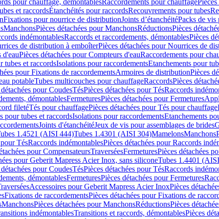
cords pour chauffage, démontables
Raccordements pour chauffage
Pièces
ubes et raccords
Étanchéités pour raccords
Recouvrements pour tubes
Re
on
Fixations pour nourrice de distribution
Joints d’étanchéité
Packs de vis
ds
Manchons
Pièces détachées pour Manchons
Réductions
Pièces détaché
ccords indémontables
Raccords et raccordements, démontables
Pièces dé
rrices de distribution à emboîter
Pièces détachées pour Nourrices de dis
 d'eau
Pièces détachées pour Compteurs d'eau
Raccordements pour chau
r tubes et raccords
Isolations pour raccordements
Etanchements pour tube
chées pour Fixations de raccordements
Armoires de distribution
Pièces dé
eau potable
Tubes multicouches pour chauffage
Raccords
Pièces détaché
 détachées pour Coudes
Tés
Pièces détachées pour Tés
Raccords indémon
rdements, démontables
Fermetures
Pièces détachées pour Fermetures
Appl
ord fileté
Tés pour chauffage
Pièces détachées pour Tés pour chauffage
ns pour tubes et raccords
Isolations pour raccordements
Etanchements pour
raccordements
Joints d'étanchéité
Jeux de vis pour assemblages de brides
G
ubes 1.4521 (AISI 444)
Tubes 1.4301 (AISI 304)
Mamelons
Manchons
 pour Tés
Raccords indémontables
Pièces détachées pour Raccords indé
détachées pour Compensateurs
Traversées
Fermetures
Pièces détachées po
hées pour Geberit Mapress Acier Inox, sans silicone
Tubes 1.4401 (AISI
 détachées pour Coudes
Tés
Pièces détachées pour Tés
Raccords indémon
rdements, démontables
Fermetures
Pièces détachées pour Fermetures
Racc
raversées
Accessoires pour Geberit Mapress Acier Inox
Pièces détachée
es
Fixations de raccordements
Pièces détachées pour Fixations de racco
s
Manchons
Pièces détachées pour Manchons
Réductions
Pièces détachée
ransitions indémontables
Transitions et raccords, démontables
Pièces dét