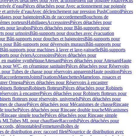
tive
Pièces détachées pour Avec actionnement par poignée rotative
Kits
rrivée d’eau
Pièces détachées pour Avec actionnement par poignée
 et arrivée d’eau
Avec déclenchement par pression PushControl
Pièces
idages pour baignoires
Kits de raccordement
Bouchons de
tèmes porteurs
Habillages
Accessoires
Pièces détachées pour
rts pour lavabos
Pièces détachées pour Bâti-supports pour
ts pour urinoirs
Bâti-supports pour douches avec évacuation
our Bâti-supports pour douches et baignoires
Bâti-supports pour
es pour Bâti-supports pour déversoirs muraux
Bâti-supports pour
Bâti-supports pour machines à laver et lave-vaisselle
Bâti-supports
ports pour éviers
Accessoires
Pièces détachées pour
 en matière synthétique
Attenant
Pièces détachées pour Attenant
Haute
s pour WC, en céramique sanitaire
Pièces détachées pour Réservoirs
 pour Tubes de chasse pour réservoirs apparents
Haute position
Pièces
r Raccordements
Joints
Fixations
Manchettes
Mamelons, rosaces et
astrer Omega
Pièces détachées pour Réservoirs à encastrer
inets flotteurs
Robinets flotteurs
Pièces détachées pour Robinets
réservoirs à encastrer
Pièces détachées pour Robinets flotteurs pour
inets flotteurs pour réservoirs, universels
Pièces détachées pour
mes de chasse
Pièces détachées pour Mécanismes de chasse
Rinçage
le touche
Pièces détachées pour Rinçage double touche
Mécanismes
e
Rinçage simple touche
Pièces détachées pour Rinçage simple
s ML
Tubes ML pour chauffage
Raccords
Pièces détachées pour
raccords, démontables
Fermetures
Boîtes de
s de distribution avec raccord fileté
Nourrice de distribution avec