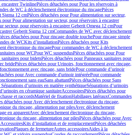
à encastrer Twinline
Pièces détachées pour Pour les réservoirs à
es de WC à déclenchement électronique du rinçage
Pièces
rit Sigma 12 cm
Pièces détachées pour Pour alimentation sur secteur,
 pour Pour alimentation sur secteur, pour réservoirs à encastrer
ur secteur, pour réservoirs à encastrer Geberit Omega 12 cm
Pour
encastrer Geberit Sigma 12 cm
Commandes de WC avec déclenchement
ièces détachées pour Pour rinçage double touche
Pour rinçage simple
mandes de WC
Kits d’installation
Pièces détachées pour Kits
nt électronique du rinçage
Pour commandes de WC à déclenchement
anitaires pour WC
Pour WC suspendus
Pièces détachées pour Pour
sanitaires pour bidets
Pièces détachées pour Panneaux sanitaires pour
ec bride
Pièces détachées pour Urinoirs, fonctionnement avec rinçage,
 fonctionnement avec rinçage, sans bride
Pour commande d’urinoir
étachées pour Avec commande d'urinoir intégrée
Pour commande
fonctionnement sans eau
Sans abattant
Pièces détachées pour Sans
 Séparations d’urinoirs en matière synthétique
Séparations d’urinoirs
d’urinoirs en céramique sanitaire
Accessoires
Pièces détachées pour
chasse et raccords
Matériel de fixation
Habillages latéraux
Commandes
es détachées pour Avec déclenchement électronique du rinçage,
ique du rinçage, alimentation par piles
Avec déclenchement
age en apparent
Avec déclenchement électronique du rinçage,
onique du rinçage, alimentation par piles
Pièces détachées pour Avec
 Accessoires
Kits d’installation et de remplacement
Pièces détachées
novation
Plaques de fermeture
Autres accessoires
Aides à la
ur WC et vidoirs suspendus
Coudes de raccordement
Pièces détachées