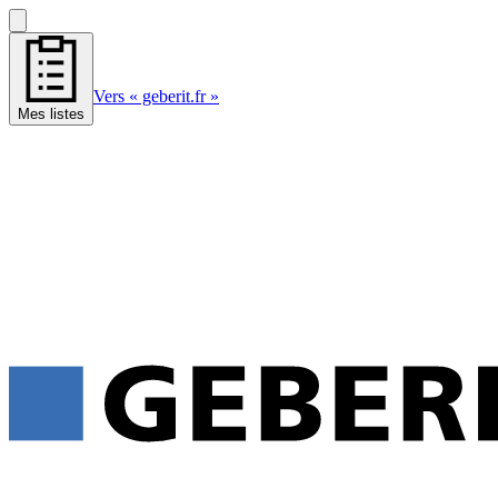
Vers « geberit.fr »
Mes listes