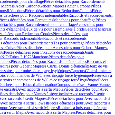
cordements pour chauffage
Pièces détachées pour Raccordements
t Mapress Acier Carbone
Geberit Mapress Acier Carbone
Pièces
hons
Réductions
Pièces détachées pour Réductions
Coudes
Pièces
es détachées pour Raccords indémontables
Raccords et raccordements,
Pièces détachées pour Fermetures
Manchons pour chauffage
Pièces
 détachées pour Raccordements pour chauffage
Accessoires pour
ints d'étanchéité
Jeux de vis pour assemblages à bride
Geberit Mapress
étachées pour Réductions
Coudes
Pièces détachées pour
ur Raccords indémontables
Raccords et raccordements,
es détachées pour Raccordements
Tés pour chauffage
Pièces détachées
ess Cuivre
Pièces détachées pour Accessoires pour Geberit Mapress
nts
Pièces détachées pour Fixations de raccordements
Joints
CuNiFe
Tubes 2.1972
Manchons
Pièces détachées pour
tables
Pièces détachées pour Raccords indémontables
Raccords et
soires pour Geberit Mapress CuNiFe
Joints d'étanchéité
Jeux de vis
essoires pour unités de rinçage hygiéniques
Capteurs
Câbles
Limiteurs
voirs et commandes de WC avec rinçage forcé hygiénique
Réservoirs à
éservoirs et commandes de WC avec rinçage forcé hygiénique
Pièces
étachées pour Blocs d’alimentation
Composants réseau
Vannes
Vannes
ge encastré
Avec raccords à sertir Mepla
Pièces détachées pour Avec
ièces détachées pour Vannes à siège incliné
Avec raccords à sertir
Avec raccords à sertir Mapress
Pièces détachées pour Avec raccords à
Avec raccords à sertir FlowFit
Pièces détachées pour Avec raccords à
 pour Avec raccords à sertir Mapress
Robinets à boisseau sphérique
s à sertir Mepla
Avec raccords à sertir Mapress
Pièces détachées pour