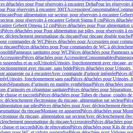
ces détachées pour Pour réservoirs à encastrer Delta
Pour les réservoirs 
our Pour réservoirs à encastrer 300T
Accessoires
Consommables
Command
rinçage
Pour alimentation sur secteur, pour réservoirs à encastrer Gebe
 secteur, pour réservoirs à encastrer Geberit Sigma 8 cm
Pièces détachées
encastrer Geberit Omega 12 cm
Pièces détachées pour Pour alimentation s
m
Pièces détachées pour Pour alimentation par piles, pour réservoirs à 
c déclenchement pneumatique du rinçage
Pour rinçage double touche
P
 pour commandes de WC
Pièces détachées pour Accessoires pour com
u rinçage
Pièces détachées pour Pour commandes de WC à déclencheme
onolith
Panneaux sanitaires pour WC
Pièces détachées pour Panneaux s
Accessoires
Pièces détachées pour Accessoires
Consommables
Panneaux 
s suspendus et au sol
Urinoirs
Urinoirs, fonctionnement avec rinçage, av
fonctionnement avec rinçage, sans bride
Pièces détachées pour Urinoirs,
ir apparente ou à encastrer
Avec commande d'urinoir intégrée
Pièces d
grée
Urinoirs, fonctionnement sans eau
Pièces détachées pour Urinoirs, 
noirs
Séparations d’urinoirs en matière synthétique
Pièces détachées pour
ons d’urinoirs en céramique sanitaire
Pièces détachées pour Séparations 
de chasse et raccords
Pièces détachées pour Tubes de chasse, coudes de 
c déclenchement électronique du rinçage, alimentation sur secteur
Pièc
limentation par piles
Pièces détachées pour Avec déclenchement électron
neumatique du rinçage
Montage en apparent
Pièces détachées pour Mont
tronique du rinçage, alimentation sur secteur
Avec déclenchement électr
clenchement pneumatique du rinçage
Accessoires
Pièces détachées pour
 chasse et raccords
Kits de rénovation
Pièces détachées pour Kits de ré
dages pour WC et vidoirs suspendus
Pièces détachées pour Vidages po