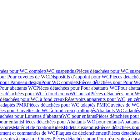
chées pour WC complets
WC suspendus
Pièces détachées pour WC susp
pour Pour cuvettes de WC
Dispositifs d’appoint pour WC
Pièces détaché
 pour Panneau design
Pour WC complets
Pièces détachées pour Pour W
Pour abattants WC
Pièces détachées pour Pour abattants WC
Pour abatt
es détachées pour WC à fond creux
WC au sol
Pièces détachées pour W
 détachées pour WC à fond creux
Réservoirs apparents pour WC, en cér
adaptés PMR
Pièces détachées pour WC adaptés PMR
Cuvettes de WC 
ées pour Cuvettes de WC à fond creux, rallongés
Abattants WC adapt
tachées pour Lunettes d’abattant
WC pour enfants
Pièces détachées pou
our enfants
Pièces détachées pour Abattants WC pour enfants
Abattant
ssoires
Matériel de fixation
Bidets
Bidets suspendus
Pièces détachées pou
hement et commandes de WC
Plaques de déclenchement
Pièces détachée
servoirs à encastrer Omega
Pièces détachées pour Pour réservoirs à enc