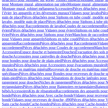
pour Montage mural, alimentation par piles
Montage mural, alimentati
Montage mural, robinet mélangeur
Accessoires
Pièces détachées pour 
l’évier, les appareils et les déversoirs muraux
Vidages pour lavabo
Pièc
gain de place
Pièces détachées pour Siphons en tube coudé, modèle ga
lavabo, modèle gain de place
Pièces détachées pour Siphons à tube pl
détachées pour Raccordements de lavabo
Coudes de raccordement
Rec
éviers
Pièces détachées pour Vidages pour éviers
Siphons en tube cou
évier
Pièces détachées pour Siphons pour évier
Manchon de raccordem
pour Vidages pour appareils
Siphons en tube coudé
Pièces détachées p
apparents
Raccordements
Pièces détachées pour Raccordements
Vidage
raccordement
Pièces détachées pour Coudes de raccordement
Manchon
Accessoires
Espace douche et baignoire
Douches
Évacuation des sols 
douche
Accessoires pour canivelles de douche
Pièces détachées pour A
pour bondes pour douche de plain-pied
Pièces détachées pour Accesso
murales
Pièces détachées pour Accessoires pour évacuations murales
R
de douche en matériau minéral
Receveurs de douche en matériau miné
spécifiques
Pièces détachées pour Bondes pour receveurs de douche s
plain-pied
Pièces détachées pour Séparations de douche latérales pour
rangement pour douches
Niches de rangement
Pièces détachées pour 
rectangulaires
Pièces détachées pour Baignoires rectangulaires
Baignoi
bébés
Accessoires
Kits de réparation
Raccordements des appareils pour 
bonde
Pièces détachées pour Avec cache-bonde
Vidages pour receveur
bonde
Vidages pour receveurs de douche, d90
Pièces détachées pour 
Sans cache-bonde
Cache-bondes
Pièces détachées pour Cache-bondes