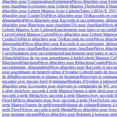
détachées pour Compensateurs
Fermetures
Pièces détachées pour Ferm
pour chauffage
Accessoires pour Geberit Mapress Therm
Joints d’étan
détachées pour Geberit Mapress Acier Carbone
Tubes 1.0034 (E 195)
détachées pour Coudes
Tés
Pièces détachées pour Tés
Raccords en cro
démontables
Pièces détachées pour Raccords et raccordements, démon
détachées pour Manchons pour chauffage
Tés pour chauffage
Pièces d
Geberit Mapress Acier Carbone
Etanchements pour tubes et raccords
E
Cuivre
Geberit Mapress Cuivre
Pièces détachées pour Geberit Mapres
Coudes
Tés
Pièces détachées pour Tés
Raccords en croix
Pièces détach
démontables
Pièces détachées pour Raccords et raccordements, démon
pour Tés pour chauffage
Raccordements pour chauffage
Pièces détach
Cuivre
Isolations pour raccordements
Etanchements pour tubes et racc
d'étanchéité
Jeux de vis pour assemblages à bride
Geberit Mapress Cu
Manchons
Réductions
Pièces détachées pour Réductions
Coudes
Pièces
raccordements, démontables
Pièces détachées pour Raccords et racco
pour assemblages de brides
Système d’hygiène Geberit
Unités de rinç
de débit
Recouvrements et plaques de fermeture
Réservoirs et comman
encastrer avec rinçage forcé hygiénique
Modules d’hygiène à intégrer
détachées pour Accessoires pour réservoirs et commandes de WC avec
à siège droit
Avec raccords à sertir Mapress
Vannes à siège droit pour 
raccords à sertir Mepla
Avec raccords à sertir Mapress
Avec raccords fi
FlowFit
Pièces détachées pour Avec raccords à sertir FlowFit
Avec racc
sertir Mapress
Vannes de prélèvement
Robinets de vidange
Robinets à 
sertir FlowFit
Avec raccords à sertir Mepla
Pièces détachées pour Avec 
pour montage encastré
Pièces détachées pour Robinets à boisseau sph