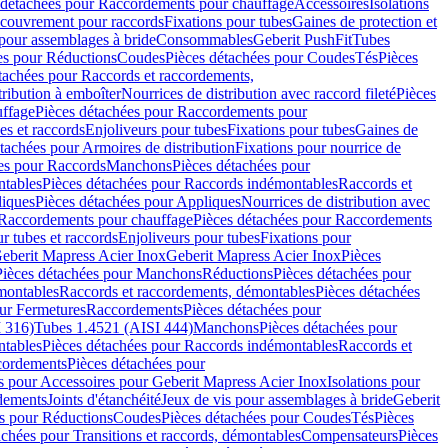
 détachées pour Raccordements pour chauffage
Accessoires
Isolations
couvrement pour raccords
Fixations pour tubes
Gaines de protection et
 pour assemblages à bride
Consommables
Geberit PushFit
Tubes
es pour Réductions
Coudes
Pièces détachées pour Coudes
Tés
Pièces
tachées pour Raccords et raccordements,
tribution à emboîter
Nourrices de distribution avec raccord fileté
Pièces
ffage
Pièces détachées pour Raccordements pour
s et raccords
Enjoliveurs pour tubes
Fixations pour tubes
Gaines de
tachées pour Armoires de distribution
Fixations pour nourrice de
es pour Raccords
Manchons
Pièces détachées pour
tables
Pièces détachées pour Raccords indémontables
Raccords et
iques
Pièces détachées pour Appliques
Nourrices de distribution avec
Raccordements pour chauffage
Pièces détachées pour Raccordements
 tubes et raccords
Enjoliveurs pour tubes
Fixations pour
eberit Mapress Acier Inox
Geberit Mapress Acier Inox
Pièces
Pièces détachées pour Manchons
Réductions
Pièces détachées pour
montables
Raccords et raccordements, démontables
Pièces détachées
ur Fermetures
Raccordements
Pièces détachées pour
 316)
Tubes 1.4521 (AISI 444)
Manchons
Pièces détachées pour
tables
Pièces détachées pour Raccords indémontables
Raccords et
ordements
Pièces détachées pour
s pour Accessoires pour Geberit Mapress Acier Inox
Isolations pour
rdements
Joints d'étanchéité
Jeux de vis pour assemblages à bride
Geberit
s pour Réductions
Coudes
Pièces détachées pour Coudes
Tés
Pièces
achées pour Transitions et raccords, démontables
Compensateurs
Pièces