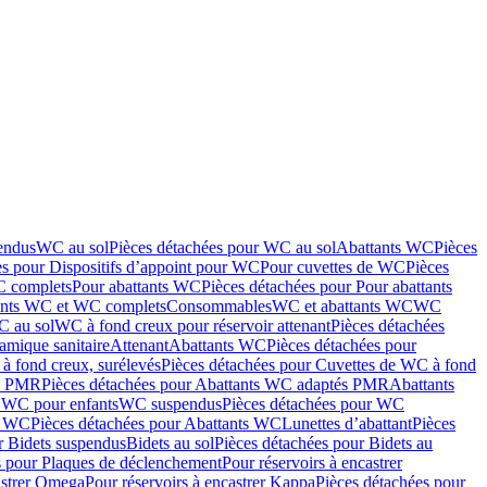
endus
WC au sol
Pièces détachées pour WC au sol
Abattants WC
Pièces
es pour Dispositifs d’appoint pour WC
Pour cuvettes de WC
Pièces
C complets
Pour abattants WC
Pièces détachées pour Pour abattants
ants WC et WC complets
Consommables
WC et abattants WC
WC
C au sol
WC à fond creux pour réservoir attenant
Pièces détachées
amique sanitaire
Attenant
Abattants WC
Pièces détachées pour
à fond creux, surélevés
Pièces détachées pour Cuvettes de WC à fond
és PMR
Pièces détachées pour Abattants WC adaptés PMR
Abattants
r WC pour enfants
WC suspendus
Pièces détachées pour WC
s WC
Pièces détachées pour Abattants WC
Lunettes d’abattant
Pièces
r Bidets suspendus
Bidets au sol
Pièces détachées pour Bidets au
s pour Plaques de déclenchement
Pour réservoirs à encastrer
astrer Omega
Pour réservoirs à encastrer Kappa
Pièces détachées pour