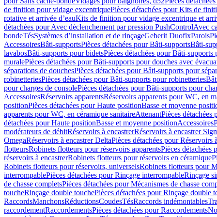
pour Sans cache-bonde
Vidages pour baignoires, d52
Pièces détachées
de finition pour vidage excentrique
Pièces détachées pour Kits de fini
rotative et arrivée d’eau
Kits de finition pour vidage excentrique et arr
détachées pour Avec déclenchement par pression PushControl
Avec c
bonde
Tés
Systèmes d’installation et de rinçage
Geberit Duofix
Parois
Pi
Accessoires
Bâti-supports
Pièces détachées pour Bâti-supports
Bâti-su
lavabos
Bâti-supports pour bidets
Pièces détachées pour Bâti-supports 
murale
Pièces détachées pour Bâti-supports pour douches avec évacua
séparations de douches
Pièces détachées pour Bâti-supports pour sépa
robinetteries
Pièces détachées pour Bâti-supports pour robinetteries
Bât
pour charges de console
Pièces détachées pour Bâti-supports pour cha
Accessoires
Réservoirs apparents
Réservoirs apparents pour WC, en ma
position
Pièces détachées pour Haute position
Basse et moyenne positi
apparents pour WC, en céramique sanitaire
Attenant
Pièces détachées 
détachées pour Haute position
Basse et moyenne position
Accessoires
P
modérateurs de débit
Réservoirs à encastrer
Réservoirs à encastrer Sig
Omega
Réservoirs à encastrer Delta
Pièces détachées pour Réservoirs à
flotteurs
Robinets flotteurs pour réservoirs apparents
Pièces détachées p
réservoirs à encastrer
Robinets flotteurs pour réservoirs en céramique
P
Robinets flotteurs pour réservoirs, universels
Robinets flotteurs pour 
interrompable
Pièces détachées pour Rinçage interrompable
Rinçage s
de chasse complets
Pièces détachées pour Mécanismes de chasse comp
touche
Rinçage double touche
Pièces détachées pour Rinçage double 
Raccords
Manchons
Réductions
Coudes
Tés
Raccords indémontables
Tra
raccordement
Raccordements
Pièces détachées pour Raccordements
Nou