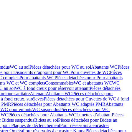
endus
WC au sol
Pièces détachées pour WC au sol
Abattants WC
Pièces
es pour Dispositifs d’appoint pour WC
Pour cuvettes de WC
Pièces
C complets
Pour abattants WC
Pièces détachées pour Pour abattants
ants WC et WC complets
Consommables
WC et abattants WC
WC
C au sol
WC à fond creux pour réservoir attenant
Pièces détachées
amique sanitaire
Attenant
Abattants WC
Pièces détachées pour
à fond creux, surélevés
Pièces détachées pour Cuvettes de WC à fond
és PMR
Pièces détachées pour Abattants WC adaptés PMR
Abattants
r WC pour enfants
WC suspendus
Pièces détachées pour WC
s WC
Pièces détachées pour Abattants WC
Lunettes d’abattant
Pièces
r Bidets suspendus
Bidets au sol
Pièces détachées pour Bidets au
s pour Plaques de déclenchement
Pour réservoirs à encastrer
astrer Omega
Pour réservoirs à encastrer Kappa
Pièces détachées pour