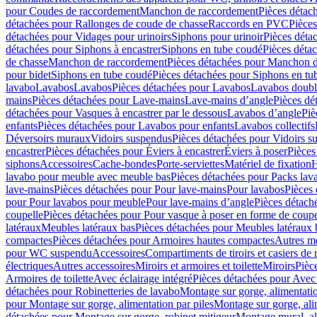
pour Coudes de raccordement
Manchon de raccordement
Pièces détac
détachées pour Rallonges de coude de chasse
Raccords en PVC
Pièce
détachées pour Vidages pour urinoirs
Siphons pour urinoir
Pièces déta
détachées pour Siphons à encastrer
Siphons en tube coudé
Pièces déta
de chasse
Manchon de raccordement
Pièces détachées pour Manchon 
pour bidet
Siphons en tube coudé
Pièces détachées pour Siphons en tu
lavabo
Lavabos
Lavabos
Pièces détachées pour Lavabos
Lavabos doubl
mains
Pièces détachées pour Lave-mains
Lave-mains d’angle
Pièces dé
détachées pour Vasques à encastrer par le dessous
Lavabos d’angle
Piè
enfants
Pièces détachées pour Lavabos pour enfants
Lavabos collectifs
Déversoirs muraux
Vidoirs suspendus
Pièces détachées pour Vidoirs s
encastrer
Pièces détachées pour Éviers à encastrer
Éviers à poser
Pièces
siphons
Accessoires
Cache-bondes
Porte-serviettes
Matériel de fixation
H
lavabo pour meuble avec meuble bas
Pièces détachées pour Packs la
lave-mains
Pièces détachées pour Pour lave-mains
Pour lavabos
Pièces
pour Pour lavabos pour meuble
Pour lave-mains d’angle
Pièces détach
coupelle
Pièces détachées pour Pour vasque à poser en forme de coupe
latéraux
Meubles latéraux bas
Pièces détachées pour Meubles latéraux 
compactes
Pièces détachées pour Armoires hautes compactes
Autres m
pour WC suspendu
Accessoires
Compartiments de tiroirs et casiers de
électriques
Autres accessoires
Miroirs et armoires et toilette
Miroirs
Pièc
Armoires de toilette
Avec éclairage intégré
Pièces détachées pour Avec 
détachées pour Robinetteries de lavabo
Montage sur gorge, alimentatio
pour Montage sur gorge, alimentation par piles
Montage sur gorge, ali
détachées pour Montage sur gorge, robinet mitigeur
Montage mural, al