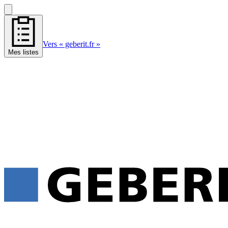
Vers « geberit.fr »
Mes listes