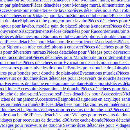
on par générateur
Pièces détachées pour Montage mural, alimentation pa
Accessoires
Pour robinetteries de lavabo
Pièces détachées pour Pour robi
es détachées pour Vidages pour lavabo
Siphons en tube coudé
Pièces dé
in de place
Siphons à tube plongeur pour lavabo
Pièces détachées pour 
ongeur pour lavabo, modèle gain de place
Siphons à encastrer
Pièces dét
ouvrements
Raccordements
Pièces détachées pour Raccordements
Joints
dé
Pièces détachées pour Siphons en tube coudé
Siphons à double chamb
ent
Pièces détachées pour Manchon de raccordement
Accessoires
Pièces
our Siphons en tube coudé
Siphons à encastrer
Pièces détachées pour Sip
s pour déversoirs muraux
Pièces détachées pour Vidages pour déversoi
 de raccordement
Pièces détachées pour Manchon de raccordement
Bon
pour douches
Pièces détachées pour Évacuation des sols pour douches
Ca
ccessoires pour canivelles de douche
Bondes pour douche de plain-pie
ires pour bondes pour douche de plain-pied
Evacuations murales
Pièces
eceveurs de douche
Pièces détachées pour Receveurs de douche
Receve
ral
Receveurs de douche en céramique sanitaire
Bâti-supports
Pièces dét
pécifiques
Accessoires
Séparations de douche
Pièces détachées pour Sép
 douche de plain-pied
Accessoires
Pièces détachées pour Accessoires
Nic
Niches de rangement
Accessoires
Baignoires
Baignoires en acrylique sanit
res en matériau minéral
Pièces détachées pour Baignoires en matériau m
douches et baignoires
Vidages pour receveurs de douche, d52
Pièces dé
s de douche, d62
Pièces détachées pour Vidages pour receveurs de dou
Vidages pour receveurs de douche, d90
Avec cache-bonde
Pièces détach
Vidages pour receveurs de douche Sestra
Pièces détachées pour Vidages