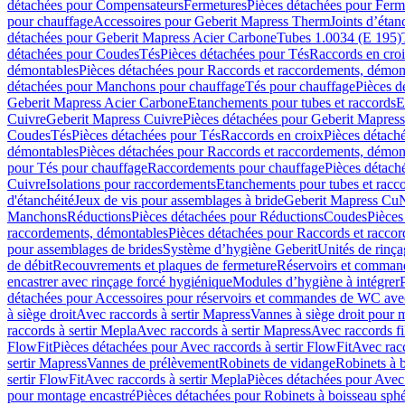
détachées pour Compensateurs
Fermetures
Pièces détachées pour Ferm
pour chauffage
Accessoires pour Geberit Mapress Therm
Joints d’étan
détachées pour Geberit Mapress Acier Carbone
Tubes 1.0034 (E 195)
détachées pour Coudes
Tés
Pièces détachées pour Tés
Raccords en cro
démontables
Pièces détachées pour Raccords et raccordements, démon
détachées pour Manchons pour chauffage
Tés pour chauffage
Pièces d
Geberit Mapress Acier Carbone
Etanchements pour tubes et raccords
E
Cuivre
Geberit Mapress Cuivre
Pièces détachées pour Geberit Mapres
Coudes
Tés
Pièces détachées pour Tés
Raccords en croix
Pièces détach
démontables
Pièces détachées pour Raccords et raccordements, démon
pour Tés pour chauffage
Raccordements pour chauffage
Pièces détach
Cuivre
Isolations pour raccordements
Etanchements pour tubes et racc
d'étanchéité
Jeux de vis pour assemblages à bride
Geberit Mapress Cu
Manchons
Réductions
Pièces détachées pour Réductions
Coudes
Pièces
raccordements, démontables
Pièces détachées pour Raccords et racco
pour assemblages de brides
Système d’hygiène Geberit
Unités de rinç
de débit
Recouvrements et plaques de fermeture
Réservoirs et comman
encastrer avec rinçage forcé hygiénique
Modules d’hygiène à intégrer
détachées pour Accessoires pour réservoirs et commandes de WC avec
à siège droit
Avec raccords à sertir Mapress
Vannes à siège droit pour 
raccords à sertir Mepla
Avec raccords à sertir Mapress
Avec raccords fi
FlowFit
Pièces détachées pour Avec raccords à sertir FlowFit
Avec racc
sertir Mapress
Vannes de prélèvement
Robinets de vidange
Robinets à 
sertir FlowFit
Avec raccords à sertir Mepla
Pièces détachées pour Avec 
pour montage encastré
Pièces détachées pour Robinets à boisseau sph