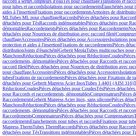
raccord à sertir
Compteurs d'eau
Tés pour chauffage
Transitions et rac
pour tubes et raccords
Isolations pour raccordements
Étanchéités pour t
aides à l'insertion
Fixations pour raccordements
Armoires de distributi
ML
Tubes ML pour chauffage
Raccords
Pièces détachées pour Raccor
détachées pour Tés
Raccords indémontables
Pièces détachées pour Ra
démontables
Raccordements
Pièces détachées pour Raccordements
Nou
détachées pour Nourrices de distribution avec raccord fileté
Compteurs
chauffage
Accessoires
Pièces détachées pour Accessoires
Isolations pou
protection et aides à l'insertion
Fixations de raccordements
Pièces déta
distribution
Joints d'étanchéité
Geberit Mepla
Tubes multicouches pour 
Manchons
Réductions
Pièces détachées pour Réductions
Coudes
Pièces
raccordements, démontables
Pièces détachées pour Raccords et racco
raccord fileté
Pièces détachées pour Nourrices de distribution avec racc
pour chauffage
Accessoires
Pièces détachées pour Accessoires
Isolatio
tubes
Fixations de raccordements
Pièces détachées pour Fixations de 
détachées pour Geberit Mapress Acier Inox
Tubes 1.4401 (AISI 316)
T
Réductions
Coudes
Pièces détachées pour Coudes
Tés
Pièces détachées
pour Raccords et raccordements, démontables
Compensateurs
Pièces 
Raccordements
Geberit Mapress Acier Inox, sans silicone
Pièces détac
Manchons
Réductions
Pièces détachées pour Réductions
Coudes
Pièces
raccordements, démontables
Pièces détachées pour Raccords et racco
Raccordements
Compensateurs
Pièces détachées pour Compensateurs
T
raccordements
Etanchements pour tubes et raccords
Fixations pour tub
Mapress Therm
Tubes Therm
Raccords
Pièces détachées pour Raccord
détachées pour Tés
Transitions indémontables
Pièces détachées pour T