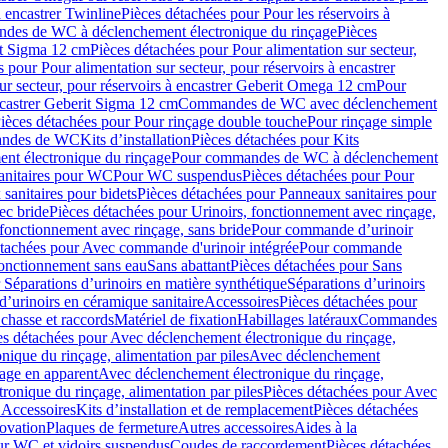
à encastrer Twinline
Pièces détachées pour Pour les réservoirs à
es de WC à déclenchement électronique du rinçage
Pièces
rit Sigma 12 cm
Pièces détachées pour Pour alimentation sur secteur,
 pour Pour alimentation sur secteur, pour réservoirs à encastrer
ur secteur, pour réservoirs à encastrer Geberit Omega 12 cm
Pour
encastrer Geberit Sigma 12 cm
Commandes de WC avec déclenchement
ièces détachées pour Pour rinçage double touche
Pour rinçage simple
mandes de WC
Kits d’installation
Pièces détachées pour Kits
nt électronique du rinçage
Pour commandes de WC à déclenchement
anitaires pour WC
Pour WC suspendus
Pièces détachées pour Pour
sanitaires pour bidets
Pièces détachées pour Panneaux sanitaires pour
ec bride
Pièces détachées pour Urinoirs, fonctionnement avec rinçage,
 fonctionnement avec rinçage, sans bride
Pour commande d’urinoir
étachées pour Avec commande d'urinoir intégrée
Pour commande
fonctionnement sans eau
Sans abattant
Pièces détachées pour Sans
 Séparations d’urinoirs en matière synthétique
Séparations d’urinoirs
d’urinoirs en céramique sanitaire
Accessoires
Pièces détachées pour
chasse et raccords
Matériel de fixation
Habillages latéraux
Commandes
es détachées pour Avec déclenchement électronique du rinçage,
ique du rinçage, alimentation par piles
Avec déclenchement
age en apparent
Avec déclenchement électronique du rinçage,
onique du rinçage, alimentation par piles
Pièces détachées pour Avec
 Accessoires
Kits d’installation et de remplacement
Pièces détachées
novation
Plaques de fermeture
Autres accessoires
Aides à la
ur WC et vidoirs suspendus
Coudes de raccordement
Pièces détachées