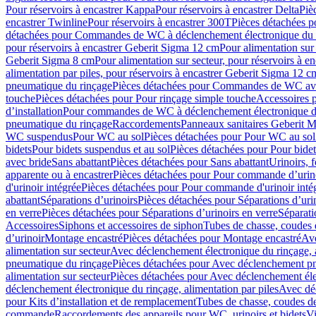
Pour réservoirs à encastrer Kappa
Pour réservoirs à encastrer Delta
Piè
encastrer Twinline
Pour réservoirs à encastrer 300T
Pièces détachées p
détachées pour Commandes de WC à déclenchement électronique du 
pour réservoirs à encastrer Geberit Sigma 12 cm
Pour alimentation sur
Geberit Sigma 8 cm
Pour alimentation sur secteur, pour réservoirs à 
alimentation par piles, pour réservoirs à encastrer Geberit Sigma 12 c
pneumatique du rinçage
Pièces détachées pour Commandes de WC ave
touche
Pièces détachées pour Pour rinçage simple touche
Accessoires
d’installation
Pour commandes de WC à déclenchement électronique d
pneumatique du rinçage
Raccordements
Panneaux sanitaires Geberit M
WC suspendus
Pour WC au sol
Pièces détachées pour Pour WC au sol
bidets
Pour bidets suspendus et au sol
Pièces détachées pour Pour bidet
avec bride
Sans abattant
Pièces détachées pour Sans abattant
Urinoirs, 
apparente ou à encastrer
Pièces détachées pour Pour commande d’urino
d'urinoir intégrée
Pièces détachées pour Pour commande d'urinoir inté
abattant
Séparations d’urinoirs
Pièces détachées pour Séparations d’uri
en verre
Pièces détachées pour Séparations d’urinoirs en verre
Séparati
Accessoires
Siphons et accessoires de siphon
Tubes de chasse, coudes 
dʼurinoir
Montage encastré
Pièces détachées pour Montage encastré
Ave
alimentation sur secteur
Avec déclenchement électronique du rinçage, a
pneumatique du rinçage
Pièces détachées pour Avec déclenchement p
alimentation sur secteur
Pièces détachées pour Avec déclenchement élec
déclenchement électronique du rinçage, alimentation par piles
Avec dé
pour Kits d’installation et de remplacement
Tubes de chasse, coudes de
commande
Raccordements des appareils pour WC, urinoirs et bidets
Vi