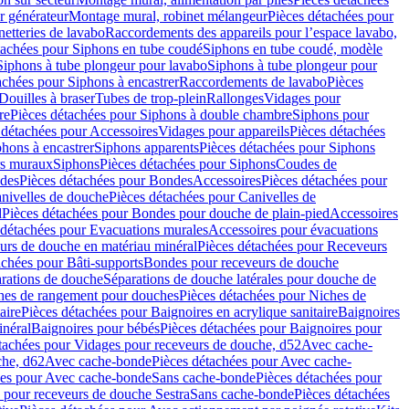
r générateur
Montage mural, robinet mélangeur
Pièces détachées pour
netteries de lavabo
Raccordements des appareils pour l’espace lavabo,
tachées pour Siphons en tube coudé
Siphons en tube coudé, modèle
Siphons à tube plongeur pour lavabo
Siphons à tube plongeur pour
achées pour Siphons à encastrer
Raccordements de lavabo
Pièces
Douilles à braser
Tubes de trop-plein
Rallonges
Vidages pour
re
Pièces détachées pour Siphons à double chambre
Siphons pour
 détachées pour Accessoires
Vidages pour appareils
Pièces détachées
hons à encastrer
Siphons apparents
Pièces détachées pour Siphons
rs muraux
Siphons
Pièces détachées pour Siphons
Coudes de
des
Pièces détachées pour Bondes
Accessoires
Pièces détachées pour
nivelles de douche
Pièces détachées pour Canivelles de
d
Pièces détachées pour Bondes pour douche de plain-pied
Accessoires
 détachées pour Evacuations murales
Accessoires pour évacuations
urs de douche en matériau minéral
Pièces détachées pour Receveurs
achées pour Bâti-supports
Bondes pour receveurs de douche
arations de douche
Séparations de douche latérales pour douche de
hes de rangement pour douches
Pièces détachées pour Niches de
aire
Pièces détachées pour Baignoires en acrylique sanitaire
Baignoires
inéral
Baignoires pour bébés
Pièces détachées pour Baignoires pour
tachées pour Vidages pour receveurs de douche, d52
Avec cache-
che, d62
Avec cache-bonde
Pièces détachées pour Avec cache-
ées pour Avec cache-bonde
Sans cache-bonde
Pièces détachées pour
 pour receveurs de douche Sestra
Sans cache-bonde
Pièces détachées