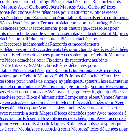
cordements pour chauffage
Pièces détachées pour Raccordements
t Mapress Acier Carbone
Geberit Mapress Acier Carbone
Pièces
hons
Réductions
Pièces détachées pour Réductions
Coudes
Pièces
es détachées pour Raccords indémontables
Raccords et raccordements,
Pièces détachées pour Fermetures
Manchons pour chauffage
Pièces
 détachées pour Raccordements pour chauffage
Accessoires pour
ints d'étanchéité
Jeux de vis pour assemblages à bride
Geberit Mapress
étachées pour Réductions
Coudes
Pièces détachées pour
ur Raccords indémontables
Raccords et raccordements,
es détachées pour Raccordements
Tés pour chauffage
Pièces détachées
ess Cuivre
Pièces détachées pour Accessoires pour Geberit Mapress
nts
Pièces détachées pour Fixations de raccordements
Joints
CuNiFe
Tubes 2.1972
Manchons
Pièces détachées pour
tables
Pièces détachées pour Raccords indémontables
Raccords et
soires pour Geberit Mapress CuNiFe
Joints d'étanchéité
Jeux de vis
essoires pour unités de rinçage hygiéniques
Capteurs
Câbles
Limiteurs
voirs et commandes de WC avec rinçage forcé hygiénique
Réservoirs à
éservoirs et commandes de WC avec rinçage forcé hygiénique
Pièces
étachées pour Blocs d’alimentation
Composants réseau
Vannes
Vannes
ge encastré
Avec raccords à sertir Mepla
Pièces détachées pour Avec
ièces détachées pour Vannes à siège incliné
Avec raccords à sertir
Avec raccords à sertir Mapress
Pièces détachées pour Avec raccords à
Avec raccords à sertir FlowFit
Pièces détachées pour Avec raccords à
 pour Avec raccords à sertir Mapress
Robinets à boisseau sphérique
s à sertir Mepla
Avec raccords à sertir Mapress
Pièces détachées pour