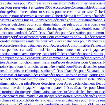
ces détachées pour Pour réservoirs à encastrer Delta
Pour les réservoirs 
our Pour réservoirs à encastrer 300T
Accessoires
Consommables
Command
rinçage
Pour alimentation sur secteur, pour réservoirs à encastrer Gebe
 secteur, pour réservoirs à encastrer Geberit Sigma 8 cm
Pièces détachées
encastrer Geberit Omega 12 cm
Pièces détachées pour Pour alimentation s
m
Pièces détachées pour Pour alimentation par piles, pour réservoirs à 
c déclenchement pneumatique du rinçage
Pour rinçage double touche
P
 pour commandes de WC
Pièces détachées pour Accessoires pour com
u rinçage
Pièces détachées pour Pour commandes de WC à déclencheme
onolith
Panneaux sanitaires pour WC
Pièces détachées pour Panneaux s
Accessoires
Pièces détachées pour Accessoires
Consommables
Panneaux 
s suspendus et au sol
Urinoirs
Urinoirs, fonctionnement avec rinçage, av
fonctionnement avec rinçage, sans bride
Pièces détachées pour Urinoirs,
ir apparente ou à encastrer
Avec commande d'urinoir intégrée
Pièces d
grée
Urinoirs, fonctionnement sans eau
Pièces détachées pour Urinoirs, 
noirs
Séparations d’urinoirs en matière synthétique
Pièces détachées pour
ons d’urinoirs en céramique sanitaire
Pièces détachées pour Séparations 
de chasse et raccords
Pièces détachées pour Tubes de chasse, coudes de 
c déclenchement électronique du rinçage, alimentation sur secteur
Pièc
limentation par piles
Pièces détachées pour Avec déclenchement électron
neumatique du rinçage
Montage en apparent
Pièces détachées pour Mont
tronique du rinçage, alimentation sur secteur
Avec déclenchement électr
clenchement pneumatique du rinçage
Accessoires
Pièces détachées pour
 chasse et raccords
Kits de rénovation
Pièces détachées pour Kits de ré
dages pour WC et vidoirs suspendus
Pièces détachées pour Vidages po