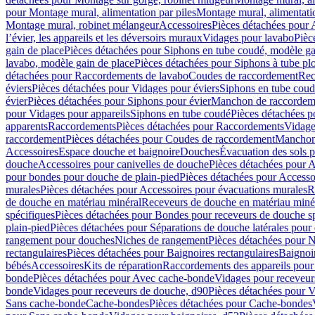
pour Montage mural, alimentation par piles
Montage mural, alimentati
Montage mural, robinet mélangeur
Accessoires
Pièces détachées pour 
l’évier, les appareils et les déversoirs muraux
Vidages pour lavabo
Pièc
gain de place
Pièces détachées pour Siphons en tube coudé, modèle ga
lavabo, modèle gain de place
Pièces détachées pour Siphons à tube pl
détachées pour Raccordements de lavabo
Coudes de raccordement
Rec
éviers
Pièces détachées pour Vidages pour éviers
Siphons en tube cou
évier
Pièces détachées pour Siphons pour évier
Manchon de raccordem
pour Vidages pour appareils
Siphons en tube coudé
Pièces détachées p
apparents
Raccordements
Pièces détachées pour Raccordements
Vidage
raccordement
Pièces détachées pour Coudes de raccordement
Manchon
Accessoires
Espace douche et baignoire
Douches
Évacuation des sols 
douche
Accessoires pour canivelles de douche
Pièces détachées pour A
pour bondes pour douche de plain-pied
Pièces détachées pour Accesso
murales
Pièces détachées pour Accessoires pour évacuations murales
R
de douche en matériau minéral
Receveurs de douche en matériau miné
spécifiques
Pièces détachées pour Bondes pour receveurs de douche s
plain-pied
Pièces détachées pour Séparations de douche latérales pour
rangement pour douches
Niches de rangement
Pièces détachées pour 
rectangulaires
Pièces détachées pour Baignoires rectangulaires
Baignoi
bébés
Accessoires
Kits de réparation
Raccordements des appareils pour 
bonde
Pièces détachées pour Avec cache-bonde
Vidages pour receveur
bonde
Vidages pour receveurs de douche, d90
Pièces détachées pour 
Sans cache-bonde
Cache-bondes
Pièces détachées pour Cache-bondes