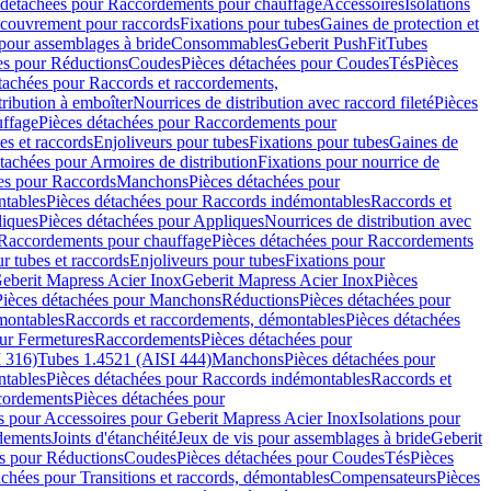
 détachées pour Raccordements pour chauffage
Accessoires
Isolations
couvrement pour raccords
Fixations pour tubes
Gaines de protection et
 pour assemblages à bride
Consommables
Geberit PushFit
Tubes
es pour Réductions
Coudes
Pièces détachées pour Coudes
Tés
Pièces
tachées pour Raccords et raccordements,
tribution à emboîter
Nourrices de distribution avec raccord fileté
Pièces
ffage
Pièces détachées pour Raccordements pour
s et raccords
Enjoliveurs pour tubes
Fixations pour tubes
Gaines de
tachées pour Armoires de distribution
Fixations pour nourrice de
es pour Raccords
Manchons
Pièces détachées pour
tables
Pièces détachées pour Raccords indémontables
Raccords et
iques
Pièces détachées pour Appliques
Nourrices de distribution avec
Raccordements pour chauffage
Pièces détachées pour Raccordements
 tubes et raccords
Enjoliveurs pour tubes
Fixations pour
eberit Mapress Acier Inox
Geberit Mapress Acier Inox
Pièces
Pièces détachées pour Manchons
Réductions
Pièces détachées pour
montables
Raccords et raccordements, démontables
Pièces détachées
ur Fermetures
Raccordements
Pièces détachées pour
 316)
Tubes 1.4521 (AISI 444)
Manchons
Pièces détachées pour
tables
Pièces détachées pour Raccords indémontables
Raccords et
ordements
Pièces détachées pour
s pour Accessoires pour Geberit Mapress Acier Inox
Isolations pour
rdements
Joints d'étanchéité
Jeux de vis pour assemblages à bride
Geberit
s pour Réductions
Coudes
Pièces détachées pour Coudes
Tés
Pièces
achées pour Transitions et raccords, démontables
Compensateurs
Pièces