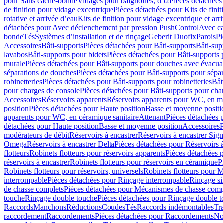
pour Sans cache-bonde
Vidages pour baignoires, d52
Pièces détachées
de finition pour vidage excentrique
Pièces détachées pour Kits de fini
rotative et arrivée d’eau
Kits de finition pour vidage excentrique et arr
détachées pour Avec déclenchement par pression PushControl
Avec c
bonde
Tés
Systèmes d’installation et de rinçage
Geberit Duofix
Parois
Pi
Accessoires
Bâti-supports
Pièces détachées pour Bâti-supports
Bâti-su
lavabos
Bâti-supports pour bidets
Pièces détachées pour Bâti-supports 
murale
Pièces détachées pour Bâti-supports pour douches avec évacua
séparations de douches
Pièces détachées pour Bâti-supports pour sépa
robinetteries
Pièces détachées pour Bâti-supports pour robinetteries
Bât
pour charges de console
Pièces détachées pour Bâti-supports pour cha
Accessoires
Réservoirs apparents
Réservoirs apparents pour WC, en ma
position
Pièces détachées pour Haute position
Basse et moyenne positi
apparents pour WC, en céramique sanitaire
Attenant
Pièces détachées 
détachées pour Haute position
Basse et moyenne position
Accessoires
P
modérateurs de débit
Réservoirs à encastrer
Réservoirs à encastrer Sig
Omega
Réservoirs à encastrer Delta
Pièces détachées pour Réservoirs à
flotteurs
Robinets flotteurs pour réservoirs apparents
Pièces détachées p
réservoirs à encastrer
Robinets flotteurs pour réservoirs en céramique
P
Robinets flotteurs pour réservoirs, universels
Robinets flotteurs pour 
interrompable
Pièces détachées pour Rinçage interrompable
Rinçage s
de chasse complets
Pièces détachées pour Mécanismes de chasse comp
touche
Rinçage double touche
Pièces détachées pour Rinçage double 
Raccords
Manchons
Réductions
Coudes
Tés
Raccords indémontables
Tra
raccordement
Raccordements
Pièces détachées pour Raccordements
Nou