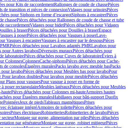
ées pour Kits de raccordement
Rallonges de coude de chasse
Pièces
s de transition et pièces de connexion
Vidages pour urinoirs
Pièces
achées pour Siphons en forme d’escargot
Siphons à encastrer
Pièces
de chasse
Pièces détachées pour Rallonges de coude de chasse et tube
 de raccordement
Vidages pour bidet
Pièces détachées pour Vidages
ouilles à braser
Pièces détachées pour Douilles à braser
Espace
asques à poser
Pièces détachées pour Vasques à poser
Lave-
our Vasques à encastrer
Vasques à encastrer par le dessous
Pièces
s PMR
Pièces détachées pour Lavabos adaptés PMR
Lavabos pour
s pour Autres lavabos
Déversoirs muraux
Pièces détachées pour
e laboratoire
Pièces détachées pour Cuves de laboratoire
Éviers à
our Colonnes
Colonnes
Cache-siphons
Pièces détachées pour Cache-
ts de consoles
Étagères murales
Packs lavabo avec meuble bas
Packs
 pour lavabo
Pièces détachées pour Meubles bas pour lavabo
Pour
r Pour lavabos doubles
Pour lavabos pour meuble
Pièces détachées
our Plans pour vasques
Pour vasque à poser en forme de
 à poser rectangulaire
Meubles latéraux
Pièces détachées pour Meubles
-haute
Pièces détachées pour Colonnes mi-haute
Armoires hautes
tachées pour Étagères murales
Habillages pour bâti-support Duofix
ge
Poignées
Jeux de pieds
Tableaux magnétiques
Prises
vec éclairage intégré
Armoires de toilette
Pièces détachées pour
soires
Prises électriques
Robinetteries
Robinetteries de lavabo
Pièces
 secteur
Montage sur gorge, alimentation par piles
Pièces détachées
entation par générateur
Montage sur gorge, robinet mitigeur
Pièces
n sur secteur
Montage mural, alimentation par piles
Pièces détachées