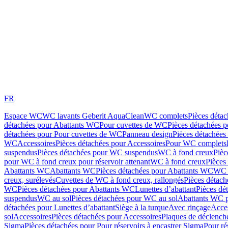
FR
Espace WC
WC lavants Geberit AquaClean
WC complets
Pièces déta
détachées pour Abattants WC
Pour cuvettes de WC
Pièces détachées 
détachées pour Pour cuvettes de WC
Panneau design
Pièces détachées
WC
Accessoires
Pièces détachées pour Accessoires
Pour WC complets
suspendus
Pièces détachées pour WC suspendus
WC à fond creux
Pièc
pour WC à fond creux pour réservoir attenant
WC à fond creux
Pièces
Abattants WC
Abattants WC
Pièces détachées pour Abattants WC
WC 
creux, surélevés
Cuvettes de WC à fond creux, rallongés
Pièces détach
WC
Pièces détachées pour Abattants WC
Lunettes d’abattant
Pièces dé
suspendus
WC au sol
Pièces détachées pour WC au sol
Abattants WC p
détachées pour Lunettes d’abattant
Siège à la turque
Avec rinçage
Acce
sol
Accessoires
Pièces détachées pour Accessoires
Plaques de déclenc
Sigma
Pièces détachées pour Pour réservoirs à encastrer Sigma
Pour ré