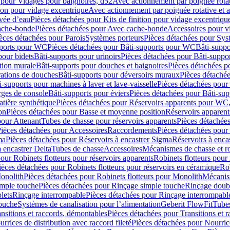
 pour Vidages pour baignoires, d52
Avec actionnement par poignée rota
tion pour vidage excentrique
Avec actionnement par poignée rotative et a
ivée d’eau
Pièces détachées pour Kits de finition pour vidage excentrique
ache-bonde
Pièces détachées pour Avec cache-bonde
Accessoires pour v
èces détachées pour Parois
Systèmes porteurs
Pièces détachées pour Sys
pports pour WC
Pièces détachées pour Bâti-supports pour WC
Bâti-suppo
pour bidets
Bâti-supports pour urinoirs
Pièces détachées pour Bâti-suppor
tion murale
Bâti-supports pour douches et baignoires
Pièces détachées p
rations de douches
Bâti-supports pour déversoirs muraux
Pièces détaché
i-supports pour machines à laver et lave-vaisselle
Pièces détachées pour 
rges de console
Bâti-supports pour éviers
Pièces détachées pour Bâti-sup
tière synthétique
Pièces détachées pour Réservoirs apparents pour WC,
on
Pièces détachées pour Basse et moyenne position
Réservoirs apparent
pour Attenant
Tubes de chasse pour réservoirs apparents
Pièces détachées
ièces détachées pour Accessoires
Raccordements
Pièces détachées pou
ma
Pièces détachées pour Réservoirs à encastrer Sigma
Réservoirs à enc
 encastrer Delta
Tubes de chasse
Accessoires
Mécanismes de chasse et rob
our Robinets flotteurs pour réservoirs apparents
Robinets flotteurs pour 
ièces détachées pour Robinets flotteurs pour réservoirs en céramique
Rob
Monolith
Pièces détachées pour Robinets flotteurs pour Monolith
Mécanis
imple touche
Pièces détachées pour Rinçage simple touche
Rinçage doub
lets
Rinçage interrompable
Pièces détachées pour Rinçage interrompabl
touche
Systèmes de canalisation pour l’alimentation
Geberit FlowFit
Tube
nsitions et raccords, démontables
Pièces détachées pour Transitions et 
rrices de distribution avec raccord fileté
Pièces détachées pour Nourrice