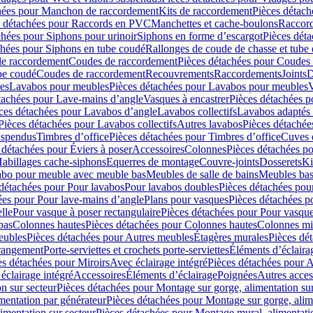
hées pour Manchon de raccordement
Kits de raccordement
Pièces détach
s détachées pour Raccords en PVC
Manchettes et cache-boulons
Raccord
chées pour Siphons pour urinoir
Siphons en forme d’escargot
Pièces dét
chées pour Siphons en tube coudé
Rallonges de coude de chasse et tube 
de raccordement
Coudes de raccordement
Pièces détachées pour Coudes
be coudé
Coudes de raccordement
Recouvrements
Raccordements
Joints
D
es
Lavabos pour meubles
Pièces détachées pour Lavabos pour meubles
V
tachées pour Lave-mains d’angle
Vasques à encastrer
Pièces détachées p
ces détachées pour Lavabos d’angle
Lavabos collectifs
Lavabos adapté
Pièces détachées pour Lavabos collectifs
Autres lavabos
Pièces détachée
uspendus
Timbres dʼoffice
Pièces détachées pour Timbres dʼoffice
Cuves d
 détachées pour Éviers à poser
Accessoires
Colonnes
Pièces détachées p
abillages cache-siphons
Equerres de montage
Couvre-joints
Dosserets
Ki
vabo pour meuble avec meuble bas
Meubles de salle de bains
Meubles bas
 détachées pour Pour lavabos
Pour lavabos doubles
Pièces détachées pou
ées pour Pour lave-mains d’angle
Plans pour vasques
Pièces détachées p
lle
Pour vasque à poser rectangulaire
Pièces détachées pour Pour vasque
bas
Colonnes hautes
Pièces détachées pour Colonnes hautes
Colonnes mi
eubles
Pièces détachées pour Autres meubles
Étagères murales
Pièces dé
 rangement
Porte-serviettes et crochets porte-serviettes
Éléments d’éclaira
es détachées pour Miroirs
Avec éclairage intégré
Pièces détachées pour A
éclairage intégré
Accessoires
Éléments d’éclairage
Poignées
Autres acces
n sur secteur
Pièces détachées pour Montage sur gorge, alimentation sur
mentation par générateur
Pièces détachées pour Montage sur gorge, alim
imentation sur secteur
Pièces détachées pour Montage mural, alimentatio