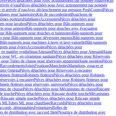
tive
Pièces détachées pour Avec actionnement par poignée rotative
Kits
rrivée d’eau
Pièces détachées pour Avec actionnement par poignée
 et arrivée d’eau
Avec déclenchement par pression PushControl
Pièces
idages pour baignoires
Kits de raccordement
Bouchons de
tèmes porteurs
Habillages
Accessoires
Pièces détachées pour
rts pour lavabos
Pièces détachées pour Bâti-supports pour
ts pour urinoirs
Bâti-supports pour douches avec évacuation
our Bâti-supports pour douches et baignoires
Bâti-supports pour
es pour Bâti-supports pour déversoirs muraux
Bâti-supports pour
Bâti-supports pour machines à laver et lave-vaisselle
Bâti-supports
ports pour éviers
Accessoires
Pièces détachées pour
 en matière synthétique
Attenant
Pièces détachées pour Attenant
Haute
s pour WC, en céramique sanitaire
Pièces détachées pour Réservoirs
 pour Tubes de chasse pour réservoirs apparents
Haute position
Pièces
r Raccordements
Joints
Fixations
Manchettes
Mamelons, rosaces et
astrer Omega
Pièces détachées pour Réservoirs à encastrer
inets flotteurs
Robinets flotteurs
Pièces détachées pour Robinets
réservoirs à encastrer
Pièces détachées pour Robinets flotteurs pour
inets flotteurs pour réservoirs, universels
Pièces détachées pour
mes de chasse
Pièces détachées pour Mécanismes de chasse
Rinçage
le touche
Pièces détachées pour Rinçage double touche
Mécanismes
e
Rinçage simple touche
Pièces détachées pour Rinçage simple
s ML
Tubes ML pour chauffage
Raccords
Pièces détachées pour
raccords, démontables
Fermetures
Boîtes de
s de distribution avec raccord fileté
Nourrice de distribution avec