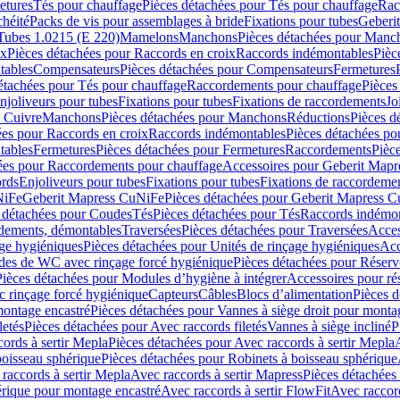
etures
Tés pour chauffage
Pièces détachées pour Tés pour chauffage
Rac
chéité
Packs de vis pour assemblages à bride
Fixations pour tubes
Geberi
Tubes 1.0215 (E 220)
Mamelons
Manchons
Pièces détachées pour Manc
ix
Pièces détachées pour Raccords en croix
Raccords indémontables
Pièc
tables
Compensateurs
Pièces détachées pour Compensateurs
Fermetures
étachées pour Tés pour chauffage
Raccordements pour chauffage
Pièces
njoliveurs pour tubes
Fixations pour tubes
Fixations de raccordements
Jo
s Cuivre
Manchons
Pièces détachées pour Manchons
Réductions
Pièces d
ées pour Raccords en croix
Raccords indémontables
Pièces détachées po
tables
Fermetures
Pièces détachées pour Fermetures
Raccordements
Pièc
ées pour Raccordements pour chauffage
Accessoires pour Geberit Mapr
ords
Enjoliveurs pour tubes
Fixations pour tubes
Fixations de raccordeme
NiFe
Geberit Mapress CuNiFe
Pièces détachées pour Geberit Mapress 
 détachées pour Coudes
Tés
Pièces détachées pour Tés
Raccords indémon
rdements, démontables
Traversées
Pièces détachées pour Traversées
Acces
age hygiéniques
Pièces détachées pour Unités de rinçage hygiéniques
Acc
des de WC avec rinçage forcé hygiénique
Pièces détachées pour Réser
Pièces détachées pour Modules d’hygiène à intégrer
Accessoires pour r
 rinçage forcé hygiénique
Capteurs
Câbles
Blocs d’alimentation
Pièces d
montage encastré
Pièces détachées pour Vannes à siège droit pour monta
letés
Pièces détachées pour Avec raccords filetés
Vannes à siège incliné
P
ords à sertir Mepla
Pièces détachées pour Avec raccords à sertir Mepla
boisseau sphérique
Pièces détachées pour Robinets à boisseau sphérique
raccords à sertir Mepla
Avec raccords à sertir Mapress
Pièces détachées
érique pour montage encastré
Avec raccords à sertir FlowFit
Avec raccord