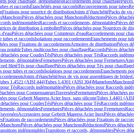
cords pour chauffage, démontables
Raccordements pour chauffage
Pièces
ubes et raccords
Étanchéités pour raccords
Recouvrements pour tubes
Re
on
Fixations pour nourrice de distribution
Joints d’étanchéité
Packs de vis
ds
Manchons
Pièces détachées pour Manchons
Réductions
Pièces détaché
ccords indémontables
Raccords et raccordements, démontables
Pièces dé
rrices de distribution à emboîter
Pièces détachées pour Nourrices de dis
 d'eau
Pièces détachées pour Compteurs d'eau
Raccordements pour chau
r tubes et raccords
Isolations pour raccordements
Etanchements pour tube
chées pour Fixations de raccordements
Armoires de distribution
Pièces dé
eau potable
Tubes multicouches pour chauffage
Raccords
Pièces détaché
 détachées pour Coudes
Tés
Pièces détachées pour Tés
Raccords indémon
rdements, démontables
Fermetures
Pièces détachées pour Fermetures
Appl
ord fileté
Tés pour chauffage
Pièces détachées pour Tés pour chauffage
ns pour tubes et raccords
Isolations pour raccordements
Etanchements pour
raccordements
Joints d'étanchéité
Jeux de vis pour assemblages de brides
G
ubes 1.4521 (AISI 444)
Tubes 1.4301 (AISI 304)
Mamelons
Manchons
 pour Tés
Raccords indémontables
Pièces détachées pour Raccords indé
détachées pour Compensateurs
Traversées
Fermetures
Pièces détachées po
hées pour Geberit Mapress Acier Inox, sans silicone
Tubes 1.4401 (AISI
 détachées pour Coudes
Tés
Pièces détachées pour Tés
Raccords indémon
rdements, démontables
Fermetures
Pièces détachées pour Fermetures
Racc
raversées
Accessoires pour Geberit Mapress Acier Inox
Pièces détachée
es
Fixations de raccordements
Pièces détachées pour Fixations de racco
s
Manchons
Pièces détachées pour Manchons
Réductions
Pièces détachée
ransitions indémontables
Transitions et raccords, démontables
Pièces dét