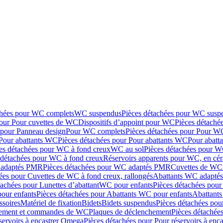
chées pour WC complets
WC suspendus
Pièces détachées pour WC susp
pour Pour cuvettes de WC
Dispositifs d’appoint pour WC
Pièces détaché
 pour Panneau design
Pour WC complets
Pièces détachées pour Pour W
Pour abattants WC
Pièces détachées pour Pour abattants WC
Pour abatt
es détachées pour WC à fond creux
WC au sol
Pièces détachées pour W
 détachées pour WC à fond creux
Réservoirs apparents pour WC, en cér
adaptés PMR
Pièces détachées pour WC adaptés PMR
Cuvettes de WC 
ées pour Cuvettes de WC à fond creux, rallongés
Abattants WC adapt
tachées pour Lunettes d’abattant
WC pour enfants
Pièces détachées pou
our enfants
Pièces détachées pour Abattants WC pour enfants
Abattant
ssoires
Matériel de fixation
Bidets
Bidets suspendus
Pièces détachées pou
hement et commandes de WC
Plaques de déclenchement
Pièces détachée
servoirs à encastrer Omega
Pièces détachées pour Pour réservoirs à enc